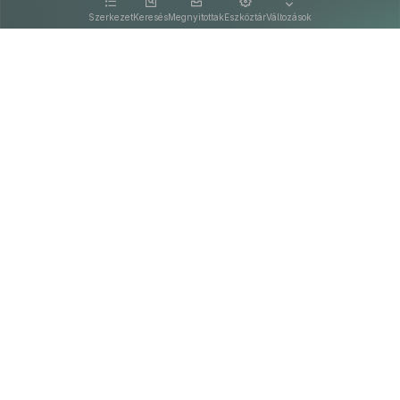
kattintva olvashat.
Szerkezet
Keresés
Megnyitottak
Eszköztár
Változások
Kapcsolat
Felhasználási feltételek
PDF
Akadálymentesítési nyilatkozat
Adatkezelési tájékoztató
©
A Nemzeti Jogszabálytárban elérhető szövegek