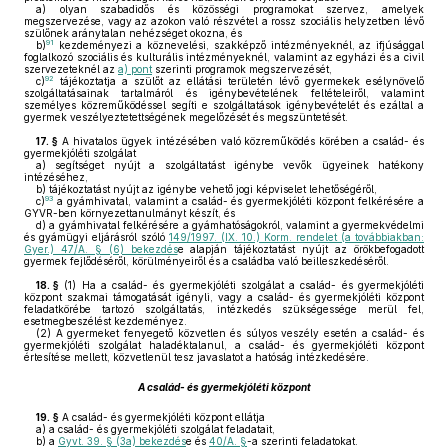
a)
olyan szabadidős és közösségi programokat szervez, amelyek
megszervezése, vagy az azokon való részvétel a rossz szociális helyzetben lévő
szülőnek aránytalan nehézséget okozna, és
91
b)
kezdeményezi a köznevelési, szakképző intézményeknél, az ifjúsággal
foglalkozó szociális és kulturális intézményeknél, valamint az egyházi és a civil
szervezeteknél az
a) pont
szerinti programok megszervezését,
92
c)
tájékoztatja a szülőt az ellátási területén lévő gyermekek esélynövelő
szolgáltatásainak tartalmáról és igénybevételének feltételeiről, valamint
személyes közreműködéssel segíti e szolgáltatások igénybevételét és ezáltal a
gyermek veszélyeztetettségének megelőzését és megszüntetését.
17. §
A hivatalos ügyek intézésében való közreműködés körében a család- és
gyermekjóléti szolgálat
a)
segítséget nyújt a szolgáltatást igénybe vevők ügyeinek hatékony
intézéséhez,
b)
tájékoztatást nyújt az igénybe vehető jogi képviselet lehetőségéről,
93
c)
a gyámhivatal, valamint a család- és gyermekjóléti központ felkérésére a
GYVR-ben környezettanulmányt készít, és
d)
a gyámhivatal felkérésére a gyámhatóságokról, valamint a gyermekvédelmi
és gyámügyi eljárásról szóló
149/1997. (IX. 10.) Korm. rendelet (a továbbiakban:
Gyer.) 47/A. § (6) bekezdés
e alapján tájékoztatást nyújt az örökbefogadott
gyermek fejlődéséről, körülményeiről és a családba való beilleszkedéséről.
18. §
(1)
Ha a család- és gyermekjóléti szolgálat a család- és gyermekjóléti
központ szakmai támogatását igényli, vagy a család- és gyermekjóléti központ
feladatkörébe tartozó szolgáltatás, intézkedés szükségessége merül fel,
esetmegbeszélést kezdeményez.
(2)
A gyermeket fenyegető közvetlen és súlyos veszély esetén a család- és
gyermekjóléti szolgálat haladéktalanul, a család- és gyermekjóléti központ
értesítése mellett, közvetlenül tesz javaslatot a hatóság intézkedésére.
A család- és gyermekjóléti központ
19. §
A család- és gyermekjóléti központ ellátja
a)
a család- és gyermekjóléti szolgálat feladatait,
b)
a
Gyvt. 39. § (3a) bekezdés
e és
40/A. §
-a szerinti feladatokat.