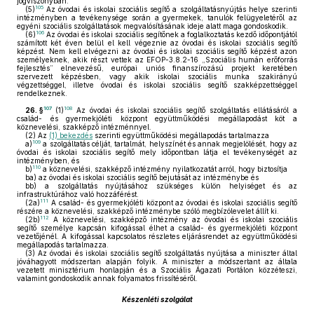
jogviszonyban.
105
(5)
Az óvodai és iskolai szociális segítő a szolgáltatásnyújtás helye szerinti
intézményben a tevékenysége során a gyermekek, tanulók felügyeletéről az
egyéni szociális szolgáltatások megvalósításának ideje alatt maga gondoskodik.
106
(6)
Az óvodai és iskolai szociális segítőnek a foglalkoztatás kezdő időpontjától
számított két éven belül el kell végeznie az óvodai és iskolai szociális segítő
képzést. Nem kell elvégezni az óvodai és iskolai szociális segítő képzést azon
személyeknek, akik részt vettek az EFOP-3.8.2-16 „Szociális humán erőforrás
fejlesztés” elnevezésű, európai uniós finanszírozású projekt keretében
szervezett képzésben, vagy akik iskolai szociális munka szakirányú
végzettséggel, illetve óvodai és iskolai szociális segítő szakképzettséggel
rendelkeznek.
107
108
26. §
(1)
Az óvodai és iskolai szociális segítő szolgáltatás ellátásáról a
család- és gyermekjóléti központ együttműködési megállapodást köt a
köznevelési, szakképző intézménnyel.
(2)
Az
(1) bekezdés
szerinti együttműködési megállapodás tartalmazza
109
a)
a szolgáltatás célját, tartalmát, helyszínét és annak megjelölését, hogy az
óvodai és iskolai szociális segítő mely időpontban látja el tevékenységét az
intézményben, és
110
b)
a köznevelési, szakképző intézmény nyilatkozatát arról, hogy biztosítja
ba)
az óvodai és iskolai szociális segítő bejutását az intézménybe és
bb)
a szolgáltatás nyújtásához szükséges külön helyiséget és az
infrastruktúrához való hozzáférést.
111
(2a)
A család- és gyermekjóléti központ az óvodai és iskolai szociális segítő
részére a köznevelési, szakképző intézménybe szóló megbízólevelet állít ki.
112
(2b)
A köznevelési, szakképző intézmény az óvodai és iskolai szociális
segítő személye kapcsán kifogással élhet a család- és gyermekjóléti központ
vezetőjénél. A kifogással kapcsolatos részletes eljárásrendet az együttműködési
megállapodás tartalmazza.
(3)
Az óvodai és iskolai szociális segítő szolgáltatás nyújtása a miniszter által
jóváhagyott módszertan alapján folyik. A miniszter a módszertant az általa
vezetett minisztérium honlapján és a Szociális Ágazati Portálon közzéteszi,
valamint gondoskodik annak folyamatos frissítéséről.
Készenléti szolgálat