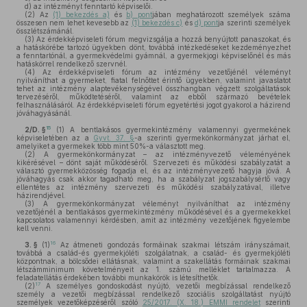
d)
az intézményt fenntartó képviselői.
(2)
Az
(1) bekezdés a)
és
b) pont
jában meghatározott személyek száma
összesen nem lehet kevesebb az
(1) bekezdés c)
és
d) pont
ja szerinti személyek
összlétszámánál.
(3)
Az érdekképviseleti fórum megvizsgálja a hozzá benyújtott panaszokat, és
a hatáskörébe tartozó ügyekben dönt, továbbá intézkedéseket kezdeményezhet
a fenntartónál, a gyermekvédelmi gyámnál, a gyermekjogi képviselőnél és más
hatáskörrel rendelkező szervnél.
(4)
Az érdekképviseleti fórum az intézmény vezetőjénél véleményt
nyilváníthat a gyermeket, fiatal felnőttet érintő ügyekben, valamint javaslatot
tehet az intézmény alaptevékenységével összhangban végzett szolgáltatások
tervezéséről, működtetéséről, valamint az ebből származó bevételek
felhasználásáról. Az érdekképviseleti fórum egyetértési jogot gyakorol a házirend
jóváhagyásánál.
15
2/D. §
(1)
A bentlakásos gyermekintézmény valamennyi gyermekének
képviseletében az a
Gyvt. 37. §
-a szerinti gyermekönkormányzat járhat el,
amelyiket a gyermekek több mint 50%-a választott meg.
(2)
A gyermekönkormányzat – az intézményvezető véleményének
kikérésével – dönt saját működéséről. Szervezeti és működési szabályzatát a
választó gyermekközösség fogadja el, és az intézményvezető hagyja jóvá. A
jóváhagyás csak akkor tagadható meg, ha a szabályzat jogszabálysértő vagy
ellentétes az intézmény szervezeti és működési szabályzatával, illetve
házirendjével.
(3)
A gyermekönkormányzat véleményt nyilváníthat az intézmény
vezetőjénél a bentlakásos gyermekintézmény működésével és a gyermekekkel
kapcsolatos valamennyi kérdésben, amit az intézmény vezetőjének figyelembe
kell venni.
16
3. §
(1)
Az átmeneti gondozás formáinak szakmai létszám irányszámait,
továbbá a család-és gyermekjóléti szolgálatnak, a család- és gyermekjóléti
központnak, a bölcsődei ellátásnak, valamint a szakellátás formáinak szakmai
létszámminimum követelményeit az 1. számú melléklet tartalmazza. A
feladatellátás érdekében további munkakörök is létesíthetők.
17
(2)
A személyes gondoskodást nyújtó, vezetői megbízással rendelkező
személy a vezetői megbízással rendelkező szociális szolgáltatást nyújtó
személyek vezetőképzéséről szóló
25/2017. (X. 18.) EMMI rendelet
szerinti