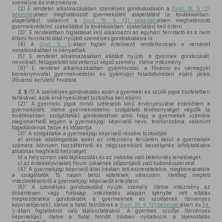
személyre és intézményre.
(2)
E rendelet alkalmazásában személyes gondoskodáson a
Gyvt. 15. § (2)
bekezdés
ében meghatározott gyermekjóléti alapellátást (a továbbiakban:
alapellátás), valamint a
Gyvt. 15. § (3) bekezdés
ében meghatározott
gyermekvédelmi szakellátást (a továbbiakban: szakellátás) kell érteni.
2
(3)
E rendeletben foglaltakat kell alkalmazni az egyházi fenntartó és a nem
állami fenntartó által nyújtott személyes gondoskodásra is.
(4)
A
Gyvt. 5. §
-ában foglalt értelmező rendelkezések e rendelet
vonatkozásában is irányadóak.
(5)
E rendelet alkalmazásában ellátást nyújtó: a gyermek gondozását,
nevelését, felügyeletét közvetlenül végző személy, illetve intézmény.
3
(6)
E rendelet alkalmazásában gyámhivatal: a fővárosi és vármegyei
kormányhivatal gyermekvédelmi és gyámügyi feladatkörében eljáró járási
(fővárosi kerületi) hivatala.
2. §
(1)
A személyes gondoskodás során a gyermeki és szülői jogok tiszteletben
tartásával, azok érvényesülését biztosítva kell eljárni.
4
(2)
A gyermeki jogok minél szélesebb körű érvényesülése érdekében a
gyermekjóléti, illetve gyermekvédelmi szolgáltató tevékenységet végzők (a
továbbiakban: szolgáltatók) gondoskodnak arról, hogy a gyermekek számára
megismerhető legyen a gyermekjogi képviselő neve, telefonszáma, valamint
fogadóóráinak helye és időpontja.
5
(3)
A szolgáltatók a gyermekjogi képviselő részére biztosítják
a)
annak odalátogatása során az intézmény területén belül a gyermekek
számára könnyen hozzáférhető és négyszemközti beszélgetés lefolytatására
alkalmas megfelelő helyiséget;
b)
a helyszínen való tájékozódás és az iratokba való betekintés lehetőségét;
c)
az érdekképviseleti fórum ülésének időpontjáról való tudomásszerzést.
6
(4)
A gyermekjogi képviselő által írásban tett észrevételekre, megkeresésekre
a szolgáltatók 15 napon belül kötelesek válaszolni, illetőleg megtett
intézkedéseikről a gyermekjogi képviselőt értesíteni.
7
(5)
A személyes gondoskodást nyújtó személy, illetve intézmény az
önkéntesen vagy hatósági intézkedés alapján igénybe vett ellátás
megkezdésekor gondoskodik a gyermeknek és szülőjének (törvényes
képviselőjének), illetve a fiatal felnőttnek a
Gyvt. 33. § (2) bekezdés
ében és
34.
§
-ában foglaltakról való tájékoztatásáról. A gyermek szülője (törvényes
képviselője), illetve a fiatal felnőtt írásban nyilatkozik a tájékoztatás