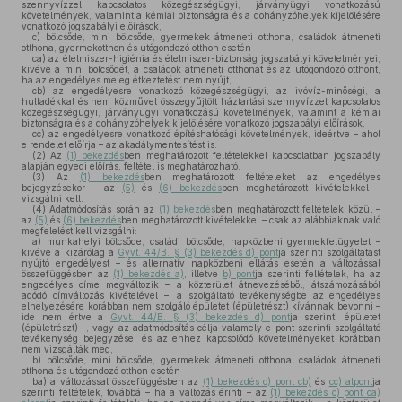
szennyvízzel kapcsolatos közegészségügyi, járványügyi vonatkozású
követelmények, valamint a kémiai biztonságra és a dohányzóhelyek kijelölésére
vonatkozó jogszabályi előírások,
c)
bölcsőde, mini bölcsőde, gyermekek átmeneti otthona, családok átmeneti
otthona, gyermekotthon és utógondozó otthon esetén
ca)
az élelmiszer-higiénia és élelmiszer-biztonság jogszabályi követelményei,
kivéve a mini bölcsődét, a családok átmeneti otthonát és az utógondozó otthont,
ha az engedélyes meleg étkeztetést nem nyújt,
cb)
az engedélyesre vonatkozó közegészségügyi, az ivóvíz-minőségi, a
hulladékkal és nem közművel összegyűjtött háztartási szennyvízzel kapcsolatos
közegészségügyi, járványügyi vonatkozású követelmények, valamint a kémiai
biztonságra és a dohányzóhelyek kijelölésére vonatkozó jogszabályi előírások,
cc)
az engedélyesre vonatkozó építéshatósági követelmények, ideértve – ahol
e rendelet előírja – az akadálymentesítést is.
(2)
Az
(1) bekezdés
ben meghatározott feltételekkel kapcsolatban jogszabály
alapján egyedi előírás, feltétel is meghatározható.
(3)
Az
(1) bekezdés
ben meghatározott feltételeket az engedélyes
bejegyzésekor – az
(5)
és
(6) bekezdés
ben meghatározott kivételekkel –
vizsgálni kell.
(4)
Adatmódosítás során az
(1) bekezdés
ben meghatározott feltételek közül –
az
(5)
és
(6) bekezdés
ben meghatározott kivételekkel – csak az alábbiaknak való
megfelelést kell vizsgálni:
a)
munkahelyi bölcsőde, családi bölcsőde, napközbeni gyermekfelügyelet –
kivéve a kizárólag a
Gyvt. 44/B. § (3) bekezdés d) pont
ja szerinti szolgáltatást
nyújtó engedélyest – és alternatív napközbeni ellátás esetén a változással
összefüggésben az
(1) bekezdés a)
, illetve
b) pont
ja szerinti feltételek, ha az
engedélyes címe megváltozik – a közterület átnevezéséből, átszámozásából
adódó címváltozás kivételével –, a szolgáltató tevékenységbe az engedélyes
elhelyezésére korábban nem szolgáló épületet (épületrészt) kívánnak bevonni –
ide nem értve a
Gyvt. 44/B. § (3) bekezdés d) pont
ja szerinti épületet
(épületrészt) –, vagy az adatmódosítás célja valamely e pont szerinti szolgáltató
tevékenység bejegyzése, és az ehhez kapcsolódó követelményeket korábban
nem vizsgálták meg,
b)
bölcsőde, mini bölcsőde, gyermekek átmeneti otthona, családok átmeneti
otthona és utógondozó otthon esetén
ba)
a változással összefüggésben az
(1) bekezdés c) pont cb)
és
cc) alpont
ja
szerinti feltételek, továbbá – ha a változás érinti – az
(1) bekezdés c) pont ca)