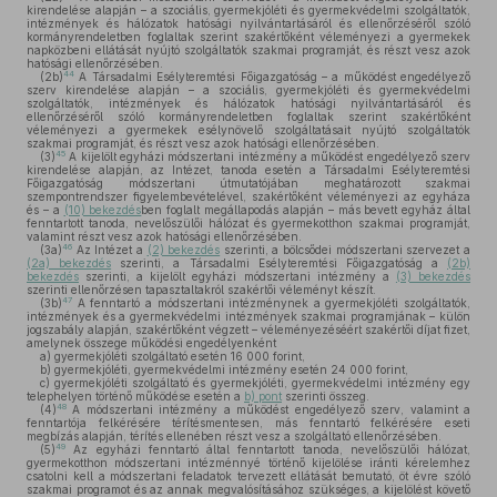
kirendelése alapján – a szociális, gyermekjóléti és gyermekvédelmi szolgáltatók,
intézmények és hálózatok hatósági nyilvántartásáról és ellenőrzéséről szóló
kormányrendeletben foglaltak szerint szakértőként véleményezi a gyermekek
napközbeni ellátását nyújtó szolgáltatók szakmai programját, és részt vesz azok
hatósági ellenőrzésében.
44
(2b)
A Társadalmi Esélyteremtési Főigazgatóság – a működést engedélyező
szerv kirendelése alapján – a szociális, gyermekjóléti és gyermekvédelmi
szolgáltatók, intézmények és hálózatok hatósági nyilvántartásáról és
ellenőrzéséről szóló kormányrendeletben foglaltak szerint szakértőként
véleményezi a gyermekek esélynövelő szolgáltatásait nyújtó szolgáltatók
szakmai programját, és részt vesz azok hatósági ellenőrzésében.
45
(3)
A kijelölt egyházi módszertani intézmény a működést engedélyező szerv
kirendelése alapján, az Intézet, tanoda esetén a Társadalmi Esélyteremtési
Főigazgatóság módszertani útmutatójában meghatározott szakmai
szempontrendszer figyelembevételével, szakértőként véleményezi az egyháza
és – a
(10) bekezdés
ben foglalt megállapodás alapján – más bevett egyház által
fenntartott tanoda, nevelőszülői hálózat és gyermekotthon szakmai programját,
valamint részt vesz azok hatósági ellenőrzésében.
46
(3a)
Az Intézet a
(2) bekezdés
szerinti, a bölcsődei módszertani szervezet a
(2a) bekezdés
szerinti, a Társadalmi Esélyteremtési Főigazgatóság a
(2b)
bekezdés
szerinti, a kijelölt egyházi módszertani intézmény a
(3) bekezdés
szerinti ellenőrzésen tapasztaltakról szakértői véleményt készít.
47
(3b)
A fenntartó a módszertani intézménynek a gyermekjóléti szolgáltatók,
intézmények és a gyermekvédelmi intézmények szakmai programjának – külön
jogszabály alapján, szakértőként végzett – véleményezéséért szakértői díjat fizet,
amelynek összege működési engedélyenként
a)
gyermekjóléti szolgáltató esetén 16 000 forint,
b)
gyermekjóléti, gyermekvédelmi intézmény esetén 24 000 forint,
c)
gyermekjóléti szolgáltató és gyermekjóléti, gyermekvédelmi intézmény egy
telephelyen történő működése esetén a
b) pont
szerinti összeg.
48
(4)
A módszertani intézmény a működést engedélyező szerv, valamint a
fenntartója felkérésére térítésmentesen, más fenntartó felkérésére eseti
megbízás alapján, térítés ellenében részt vesz a szolgáltató ellenőrzésében.
49
(5)
Az egyházi fenntartó által fenntartott tanoda, nevelőszülői hálózat,
gyermekotthon módszertani intézménnyé történő kijelölése iránti kérelemhez
csatolni kell a módszertani feladatok tervezett ellátását bemutató, öt évre szóló
szakmai programot és az annak megvalósításához szükséges, a kijelölést követő