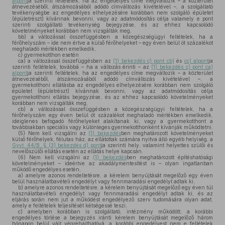
alpont
ja szerinti feltételek, ha az engedélyes címe megváltozik – a közterület
átnevezéséből, átszámozásából adódó címváltozás kivételével –, a szolgáltató
tevékenységbe az engedélyes elhelyezésére korábban nem szolgáló épületet
(épületrészt) kívánnak bevonni, vagy az adatmódosítás célja valamely e pont
szerinti szolgáltató tevékenység bejegyzése, és az ehhez kapcsolódó
követelményeket korábban nem vizsgálták meg,
bb)
a változással összefüggésben a közegészségügyi feltételek, ha a
férőhelyszám – ide nem értve a külső férőhelyeket – egy éven belül öt százalékot
meghaladó mértékben emelkedik,
c)
gyermekotthon esetén
ca)
a változással összefüggésben az
(1) bekezdés c) pont cb)
és
cc) alpont
ja
szerinti feltételek, továbbá – ha a változás érinti – az
(1) bekezdés c) pont ca)
alpont
ja szerinti feltételek, ha az engedélyes címe megváltozik – a közterület
átnevezéséből, átszámozásából adódó címváltozás kivételével –, a
gyermekotthoni ellátásba az engedélyes elhelyezésére korábban nem szolgáló
épületet (épületrészt) kívánnak bevonni, vagy az adatmódosítás célja
gyermekotthoni ellátás bejegyzése, és az ehhez kapcsolódó követelményeket
korábban nem vizsgálták meg,
cb)
a változással összefüggésben a közegészségügyi feltételek, ha a
férőhelyszám egy éven belül öt százalékot meghaladó mértékben emelkedik,
ideiglenes befogadó férőhelyeket alakítanak ki, vagy a gyermekotthont a
továbbiakban speciális vagy különleges gyermekotthonként kívánják működtetni.
(5)
Nem kell vizsgálni az
(1) bekezdés
ben meghatározott követelményeket
külső férőhelyek, félutas ház, az ellátottak számára nyitva álló egyéb helyiség, a
Gyvt. 44/B. § (3) bekezdés d) pont
ja szerinti hely, valamint helyettes szülői és
nevelőszülői ellátás esetén az ellátás helye kapcsán.
(6)
Nem kell vizsgálni az
(1) bekezdés
ben meghatározott építéshatósági
követelményeket – ideértve az akadálymentesítést is – olyan ingatlanban
működő engedélyes esetén,
a)
amelyre azonos rendeltetésre, a kérelem benyújtását megelőző egy éven
belül használatbavételi engedélyt vagy fennmaradási engedélyt adtak ki,
b)
amelyre azonos rendeltetésre, a kérelem benyújtását megelőző egy éven túl
használatbavételi engedélyt vagy fennmaradási engedélyt adtak ki, és az
eljárás során nem jut a működést engedélyező szerv tudomására olyan adat,
amely e feltételek teljesítését kétségessé teszi,
c)
amelyben korábban is szolgáltató, intézmény működött, a korábbi
engedélyes törlése a bejegyzés iránti kérelem benyújtását megelőző három
hónapon belül vált végrehajthatóvá, a korábbi engedélyest nem e feltételek