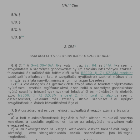
69
1/A.
Cím
5/A. §
5/B. §
5/C. §
70
5/D. §
71
2. CÍM
CSALÁDSEGÍTÉS ÉS GYERMEKJÓLÉTI SZOLGÁLTATÁS
72
6. §
(1)
A
Gyvt. 39–40/A. §
-a, valamint az
Szt. 64.
és
64/A. §
-a szerinti
szolgáltatásra a személyes gondoskodást nyújtó szociális intézmények szakmai
feladatairól és működésük feltételeiről szóló
1/2000. (I. 7.) SZCSM rendelet
szabályait is alkalmazni kell. A szolgáltatás nyújtásának szakmai módszereit a
miniszter az általa irányított minisztérium honlapján közzéteszi.
73
(2)
A családsegítés és gyermekjóléti szolgáltatás a feladatait tájékoztatás
nyújtásával, szociális segítőmunkával, ezen belül a személyes gondoskodást
nyújtó szociális intézmények szakmai feladatairól és működésük feltételeiről
szóló
1/2000. (I. 7.) SZCSM rendelet 2. § l) pont lb) alpont
ja szerinti
esetkezeléssel, valamint más személy, illetve szervezet által nyújtott
szolgáltatások, ellátások közvetítésével látja el.
7. §
A családsegítést és gyermekjóléti szolgáltatást végzők számára biztosítani
kell
a)
a heti munkaidőkeretének legalább a felét kötetlen munkaidő-beosztás
keretében, a szociális segítőmunka, illetve az adatgyűjtés helyszínen való
elvégzéséhez,
b)
a munkavégzéshez szükséges közlekedési eszköz használatát vagy a
közösségi, illetve tömegközlekedési eszköz használatával járó költségek
megtérítését,