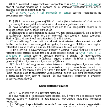
20. §
(1)
A család- és gyermekjóléti központon belül a
12. §
és a
19. § b) pont
ja
szerinti feladat-megosztás a központ és a szolgálat feladatait ellátó önálló
szakmai egységek között áll fenn.
94
(2)
A
Gyvt. 40/A. § (2) bekezdés b) pont
ja szerinti feladatokat az
esetmenedzser végzi.
21. §
(1)
A család- és gyermekjóléti központ a járás területén működő család-
és gyermekjóléti szolgálat feladatainak szakmai támogatása érdekében
a)
havi rendszerességgel esetmegbeszélést tart a szolgálatok számára és
szükség szerint konzultációt biztosít, és
b)
tájékoztatja a szolgálatokat az általa nyújtott szolgáltatásokról, az azt érintő
változásokról, illetve a járás területén elérhető, más személy, illetve szervezet
által nyújtott, közvetíthető szolgáltatásokról, ellátásokról,
95
c)
a családsegítő munkatárs szakmai felkészülését alkalmazásának első
évében kétheti rendszerességgel támogatja, ha az egyedül látja el a szolgálat
feladatait, és a képesítési előírások teljesítése alól felmentést kapott.
(2)
Ha a család- és gyermekjóléti központ a család- és gyermekjóléti szolgálat
feladatkörébe tartozó szolgáltatás szükségességét észleli, a
Gyvt. 40/A. § (2)
bekezdés b) pont
ja szerinti esetben bevonja a család- és gyermekjóléti
szolgálatot a szolgáltatás nyújtásába, egyéb esetben felhívja a család- és
gyermekjóléti szolgálatot a szolgáltatás nyújtására.
96
(3)
Ha a kórházi vagy az óvodai és iskolai szociális segítő szolgáltatás helye,
valamint a gyermek tényleges tartózkodási helye különböző család- és
gyermekjóléti központok ellátási területén található, a kórházi vagy az óvodai és
iskolai szociális segítő szolgáltatást végző család- és gyermekjóléti központ értesíti
a tartózkodási hely szerinti család- és gyermekjóléti központot a gyermek
veszélyeztetettségéről.
Kapcsolattartási ügyelet
22. §
(1)
A kapcsolattartási ügyelet biztosítja
a)
a gyermek és a kapcsolattartásra jogosult szülő vagy más kapcsolattartásra
jogosult személy számára a találkozásra, együttlétre alkalmas semleges
helyszínt,
b)
a felügyelt kapcsolattartást elrendelő szervvel történt előzetes egyeztetést