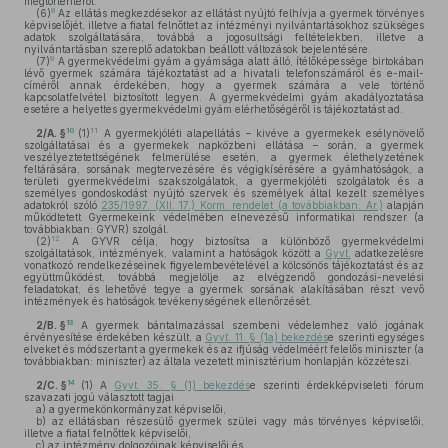
megtörténtéről.
8
(6)
Az ellátás megkezdésekor az ellátást nyújtó felhívja a gyermek törvényes
képviselőjét, illetve a fiatal felnőttet az intézményi nyilvántartásokhoz szükséges
adatok szolgáltatására, továbbá a jogosultsági feltételekben, illetve a
nyilvántartásban szereplő adatokban beállott változások bejelentésére.
9
(7)
A gyermekvédelmi gyám a gyámsága alatt álló, ítélőképessége birtokában
lévő gyermek számára tájékoztatást ad a hivatali telefonszámáról és e-mail-
címéről annak érdekében, hogy a gyermek számára a vele történő
kapcsolatfelvétel biztosított legyen. A gyermekvédelmi gyám akadályoztatása
esetére a helyettes gyermekvédelmi gyám elérhetőségéről is tájékoztatást ad.
10
11
2/A. §
(1)
A gyermekjóléti alapellátás – kivéve a gyermekek esélynövelő
szolgáltatásai és a gyermekek napközbeni ellátása – során, a gyermek
veszélyeztetettségének felmerülése esetén, a gyermek élethelyzetének
feltárására, sorsának megtervezésére és végigkísérésére a gyámhatóságok, a
területi gyermekvédelmi szakszolgálatok, a gyermekjóléti szolgálatok és a
személyes gondoskodást nyújtó szervek és személyek által kezelt személyes
adatokról szóló
235/1997. (XII. 17.) Korm. rendelet (a továbbiakban: Ar.)
alapján
működtetett Gyermekeink védelmében elnevezésű informatikai rendszer (a
továbbiakban: GYVR) szolgál.
12
(2)
A GYVR célja, hogy biztosítsa a különböző gyermekvédelmi
szolgáltatások, intézmények, valamint a hatóságok között a
Gyvt.
adatkezelésre
vonatkozó rendelkezéseinek figyelembevételével a kölcsönös tájékoztatást és az
együttműködést, továbbá megjelölje az elvégzendő gondozási-nevelési
feladatokat, és lehetővé tegye a gyermek sorsának alakításában részt vevő
intézmények és hatóságok tevékenységének ellenőrzését.
13
2/B. §
A gyermek bántalmazással szembeni védelemhez való jogának
érvényesítése érdekében készült, a
Gyvt. 11. § (1a) bekezdés
e szerinti egységes
elveket és módszertant a gyermekek és az ifjúság védelméért felelős miniszter (a
továbbiakban: miniszter) az általa vezetett minisztérium honlapján közzéteszi.
14
2/C. §
(1)
A
Gyvt. 35. § (1) bekezdés
e szerinti érdekképviseleti fórum
szavazati jogú választott tagjai
a)
a gyermekönkormányzat képviselői,
b)
az ellátásban részesülő gyermek szülei vagy más törvényes képviselői,
illetve a fiatal felnőttek képviselői,
c)
az intézmény dolgozóinak képviselői és