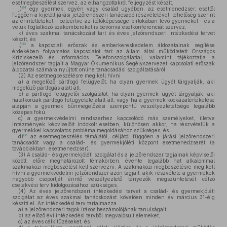
esetmegbeszélést szervez, az elhangzottakról feljegyzést készít,
84
j)
egy gyermek, egyén vagy család ügyében, az esetmenedzser, esettől
függően a kijelölt járási jelzőrendszeri tanácsadó részvételével, lehetőség szerint
az érintetteteket – beleértve az ítélőképessége birtokában lévő gyermeket – és a
velük foglalkozó szakembereket is bevonva esetkonferenciát szervez,
k)
éves szakmai tanácskozást tart és éves jelzőrendszeri intézkedési tervet
készít, és
85
l)
a kapcsolati erőszak és emberkereskedelem áldozatainak segítése
érdekében folyamatos kapcsolatot tart az állam által működtetett Országos
Kríziskezelő és Információs Telefonszolgálattal, valamint tájékoztatja a
jelzőrendszer tagjait a Magyar Ökumenikus Segélyszervezet kapcsolati erőszak
áldozatai számára nyújtott online tanácsadási szolgáltatásáról.
(2)
Az esetmegbeszélésre meg kell hívni
a)
a megelőző pártfogó felügyelőt, ha olyan gyermek ügyét tárgyalják, aki
megelőző pártfogás alatt áll,
b)
a pártfogó felügyelői szolgálatot, ha olyan gyermek ügyét tárgyalják, aki
fiatalkorúak pártfogó felügyelete alatt áll, vagy ha a gyermek kockázatértékelése
alapján a gyermek bűnmegelőzési szempontú veszélyeztetettsége legalább
közepes fokú,
c)
a gyermekvédelmi rendszerhez kapcsolódó más személyeket, illetve
intézmények képviselőit indokolt esetben, különösen akkor, ha részvételük a
gyermekkel kapcsolatos probléma megoldásához szükséges, és
86
d)
az esetmegbeszélés témájától, céljától függően a járási jelzőrendszeri
tanácsadót vagy a család- és gyermekjóléti központ esetmenedzserét (a
továbbiakban: esetmenedzser).
(3)
A család- és gyermekjóléti szolgálat és a jelzőrendszer tagjainak képviselői
között, előre meghatározott témakörben, évente legalább hat alkalommal
szakmaközi megbeszélést kell szervezni. A szakmaközi megbeszélésre meg kell
hívni a gyermekvédelmi jelzőrendszer azon tagjait, akik részvétele a gyermekek
nagyobb csoportját érintő veszélyeztető tényezők megszüntetését célzó
cselekvési terv kidolgozásához szükséges.
(4)
Az éves jelzőrendszeri intézkedési tervet a család- és gyermekjóléti
szolgálat az éves szakmai tanácskozást követően minden év március 31-éig
készíti el. Az intézkedési terv tartalmazza
a)
a jelzőrendszeri tagok írásos beszámolójának tanulságait,
b)
az előző évi intézkedési tervből megvalósult elemeket,
c)
az éves célkitűzéseket, és