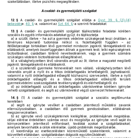
szakellátásban, illetve pszichés megsegítésben.
A család- és gyermekjóléti szolgálat
12. §
A család- és gyermekjóléti szolgálat ellátja a
Gyvt. 39. § (2)–(4)
bekezdés
e,
40. §
-a, valamint az
Szt. 64. §
-a szerinti feladatokat.
13. §
A család- és gyermekjóléti szolgálat tájékoztatási feladatai körében
szociális és egyéb információs adatokat gyűjt, és tájékoztatja
a)
a szülőt, illetve – ha azt a gyermek védelme szükségessé teszi önállóan, a
törvényes képviselő tudomása nélkül is, fejlettségétől függően – az
ítélőképessége birtokában lévő gyermeket mindazon jogokról, támogatásokról és
ellátásokról, amelyek összefüggésben állnak a gyermek testi, lelki egészségének
biztosításával, családban történő nevelkedésének, vagy a gyermek számára
szükséges védelem biztosításának elősegítésével,
b)
a válsághelyzetben lévő várandós anyát az őt, illetve a magzatot megillető
jogokról, támogatásokról és ellátásokról,
c)
a születendő gyermeke felnevelését nem vállaló, válsághelyzetben lévő
várandós anyát a nyílt és a titkos örökbefogadás lehetőségéről, joghatásairól,
valamint a nyílt örökbefogadást elősegítő közhasznú szervezetek, illetve a nyílt
örökbefogadást elősegítő és a titkos örökbefogadást előkészítő területi
gyermekvédelmi szakszolgálatok tevékenységéről és elérhetőségéről, és
d)
az örökbefogadó szülőt az örökbefogadás utánkövetése körében igénybe
vehető szolgáltatásról, és segíti az utánkövetést végző szervezet felkeresését.
14. §
(1)
A család- és gyermekjóléti szolgálat a szociális segítőmunka
keretében
a)
segíti az igénybe vevőket a családban jelentkező működési zavarok
ellensúlyozásában, a családban élő gyermek gondozásában, ellátásának
megszervezésében,
b)
az igénybe vevő szükségleteinek kielégítése, problémájának megoldása,
céljai elérése érdekében számba veszi és mozgósítja az igénybe vevő saját és
környezetében jelentkező erőforrásait, továbbá azokat a szolgáltatásokat,
amelyek bevonhatók a célok elérésébe, újabb problémák megelőzésébe,
c)
koordinálja az esetkezelésben közreműködő szakemberek, valamint a
közvetített ellátásban, szolgáltatásban dolgozók együttműködését,