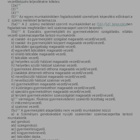
vezetőképzés teljesítésére köteles.
18
(2a)
19
(3)
20
(4)
21
(5)
Az egyes munkakörökben foglalkoztatott személyek képesítési előírásait a
2. számú melléklet tartalmazza.
22
(5a)
A 2. számú melléklet szerinti munkaköröket az
(5b)–(5d) bekezdés
ben
foglaltaknak megfelelően kell szakmacsoport szerint besorolni.
23
(5b)
A Szociális, gyermekjóléti és gyermekvédelmi szolgáltatás, ellátás
vezető szakmacsoportba tartozó munkakörök:
a)
család- és gyermekjóléti szolgálat magasabb vezető/vezető,
b)
család- és gyermekjóléti központ magasabb vezető/vezető,
c)
bölcsődei igazgatóság magasabb vezető,
d)
egyesített bölcsődék magasabb vezető,
e)
önálló bölcsőde magasabb vezető,
f)
bölcsőde vezető,
g)
helyettes szülői hálózat magasabb vezető/vezető,
h)
helyettes szülői hálózat szakmai vezető,
i)
gyermekek átmeneti otthona magasabb vezető/vezető,
j)
családok átmeneti otthona magasabb vezető/vezető,
k)
nevelőszülői hálózat magasabb vezető/vezető,
l)
nevelőszülői hálózat szakmai vezető,
m)
gyermekotthon magasabb vezető/vezető,
n)
különleges gyermekotthon magasabb vezető/vezető,
o)
speciális gyermekotthon magasabb vezető/vezető,
p)
területi gyermekvédelmi szakszolgálat magasabb vezető/vezető,
24
q)
vármegyei, fővárosi gyermekvédelmi szakértői bizottság vezető,
r)
intézményvezető,
s)
szakmai vezető.
25
(5c)
A gyermekjóléti alapellátás nem vezetői munkakörei közül
a)
a Személyes gondoskodást nyújtó szakember szakmacsoportba tartozó
munkakörök:
aa)
gondozó,
ab)
szakgondozó,
ac)
gyermekfelügyelő,
ad)
kisgyermeknevelő,
ae)
bölcsődei dajka,