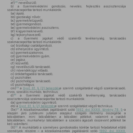
28
af)
nevelőszülő;
b)
a Gyermekvédelmi gondozás, nevelés, fejlesztés asszisztenciája
szakmacsoportba tartozó munkakörök:
ba)
ápoló,
bb)
gazdasági nővér,
bc)
gyermekfelügyelő,
bd)
gyermekgondozó,
be)
gyermekvédelmi asszisztens,
bf)
kisgyermeknevelő,
bg)
tejkonyhavezető;
c)
a Gyermeki jogokat védő szakértői tevékenység, tanácsadás
szakmacsoportba tartozó munkakörök:
ca)
bizottsági családgondozó,
cb)
elhelyezési ügyintéző,
cc)
gyermekszakorvos,
cd)
gyermekvédelmi gyám,
ce)
jogász,
cf)
közvetítő,
cg)
nevelőszülői tanácsadó,
ch)
növendékügyi előadó,
ci)
örökbefogadási tanácsadó,
cj)
pszichiáter,
ck)
pszichológiai tanácsadó,
cl)
pszichológus;
29
cm)
a
Gyvt. 61. § (2) bekezdés
e szerinti szolgáltatást végző szaktanácsadó,
orvos, szociális munkás, technikus;
30
d)
a Gyermeki jogokat védő szakértői tevékenység, tanácsadás
asszisztenciája szakmacsoportba tartozó munkakörök:
da)
gyermekvédelmi ügyintéző,
db)
a
Gyvt. 61. § (2) bekezdés
e szerinti szolgáltatást végző technikus.
31
(5e)
A közalkalmazottak jogállásáról szóló
1992. évi XXXIII. törvény 78. §
-a
alapján járó jubileumi jutalom alapjául szolgáló illetmény összegébe a
bölcsődében, mini bölcsődében a bölcsődei pótlékot, valamint a családi
bölcsődében, munkahelyi bölcsődében a szociális ágazati összevont pótlékot be
kell számítani.
32
(6)
A munkáltató a személyes gondoskodás körébe tartozó feladatokat ellátó
személyek részére – a közalkalmazottak jogállásáról szóló
1992. évi XXXIII.