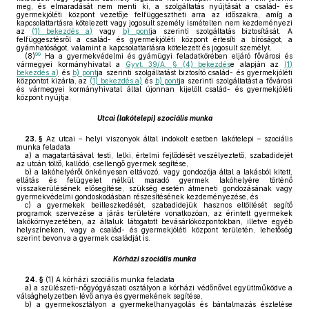
meg, és elmaradását nem menti ki, a szolgáltatás nyújtását a család- és
gyermekjóléti központ vezetője felfüggesztheti arra az időszakra, amíg a
kapcsolattartásra kötelezett vagy jogosult személy ismételten nem kezdeményezi
az
(1) bekezdés a)
vagy
b) pont
ja szerinti szolgáltatás biztosítását. A
felfüggesztésről a család- és gyermekjóléti központ értesíti a bíróságot, a
gyámhatóságot, valamint a kapcsolattartásra kötelezett és jogosult személyt.
99
(8)
Ha a gyermekvédelmi és gyámügyi feladatkörében eljáró fővárosi és
vármegyei kormányhivatal a
Gyvt. 39/A. § (4) bekezdés
e alapján az
(1)
bekezdés a)
és
b) pont
ja szerinti szolgáltatást biztosító család- és gyermekjóléti
központot kizárta, az
(1) bekezdés a)
és
b) pont
ja szerinti szolgáltatást a fővárosi
és vármegyei kormányhivatal által újonnan kijelölt család- és gyermekjóléti
központ nyújtja.
Utcai (lakótelepi) szociális munka
23. §
Az utcai – helyi viszonyok által indokolt esetben lakótelepi – szociális
munka feladata
a)
a magatartásával testi, lelki, értelmi fejlődését veszélyeztető, szabadidejét
az utcán töltő, kallódó, csellengő gyermek segítése,
b)
a lakóhelyéről önkényesen eltávozó, vagy gondozója által a lakásból kitett,
ellátás és felügyelet nélkül maradó gyermek lakóhelyére történő
visszakerülésének elősegítése, szükség esetén átmeneti gondozásának vagy
gyermekvédelmi gondoskodásban részesítésének kezdeményezése, és
c)
a gyermekek beilleszkedését, szabadidejük hasznos eltöltését segítő
programok szervezése a járás területére vonatkozóan, az érintett gyermekek
lakókörnyezetében, az általuk látogatott bevásárlóközpontokban, illetve egyéb
helyszíneken, vagy a család- és gyermekjóléti központ területén, lehetőség
szerint bevonva a gyermek családját is.
Kórházi szociális munka
24. §
(1)
A kórházi szociális munka feladata
a)
a szülészeti-nőgyógyászati osztályon a kórházi védőnővel együttműködve a
válsághelyzetben lévő anya és gyermekének segítése,
b)
a gyermekosztályon a gyermekelhanyagolás és bántalmazás észlelése