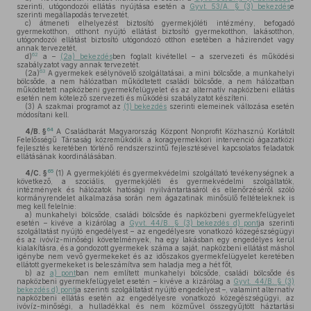
szerinti, utógondozói ellátás nyújtása esetén a
Gyvt. 53/A. § (3) bekezdés
e
szerinti megállapodás tervezetét,
c)
átmeneti elhelyezést biztosító gyermekjóléti intézmény, befogadó
gyermekotthon, otthont nyújtó ellátást biztosító gyermekotthon, lakásotthon,
utógondozói ellátást biztosító utógondozó otthon esetében a házirendet vagy
annak tervezetét,
62
d)
a –
(2a) bekezdés
ben foglalt kivétellel – a szervezeti és működési
szabályzatot vagy annak tervezetét.
63
(2a)
A gyermekek esélynövelő szolgáltatásai, a mini bölcsőde, a munkahelyi
bölcsőde, a nem hálózatban működtetett családi bölcsőde, a nem hálózatban
működtetett napközbeni gyermekfelügyelet és az alternatív napközbeni ellátás
esetén nem kötelező szervezeti és működési szabályzatot készíteni.
(3)
A szakmai programot az
(1) bekezdés
szerinti elemeinek változása esetén
módosítani kell.
64
4/B. §
A Családbarát Magyarország Központ Nonprofit Közhasznú Korlátolt
Felelősségű Társaság közreműködik a koragyermekkori intervenció ágazatközi
fejlesztés keretében történő rendszerszintű fejlesztésével kapcsolatos feladatok
ellátásának koordinálásában.
65
4/C. §
(1)
A gyermekjóléti és gyermekvédelmi szolgáltató tevékenységnek a
következő, a szociális, gyermekjóléti és gyermekvédelmi szolgáltatók,
intézmények és hálózatok hatósági nyilvántartásáról és ellenőrzéséről szóló
kormányrendelet alkalmazása során nem ágazatinak minősülő feltételeknek is
meg kell felelnie:
a)
munkahelyi bölcsőde, családi bölcsőde és napközbeni gyermekfelügyelet
esetén – kivéve a kizárólag a
Gyvt. 44/B. § (3) bekezdés d) pont
ja szerinti
szolgáltatást nyújtó engedélyest – az engedélyesre vonatkozó közegészségügyi
és az ivóvíz-minőségi követelmények, ha egy lakásban egy engedélyes kerül
kialakításra, és a gondozott gyermekek száma a saját, napközbeni ellátást máshol
igénybe nem vevő gyermekeket és az időszakos gyermekfelügyelet keretében
ellátott gyermekeket is beleszámítva sem haladja meg a hét főt,
b)
az
a) pont
ban nem említett munkahelyi bölcsőde, családi bölcsőde és
napközbeni gyermekfelügyelet esetén – kivéve a kizárólag a
Gyvt. 44/B. § (3)
bekezdés d) pont
ja szerinti szolgáltatást nyújtó engedélyest –, valamint alternatív
napközbeni ellátás esetén az engedélyesre vonatkozó közegészségügyi, az
ivóvíz-minőségi, a hulladékkal és nem közművel összegyűjtött háztartási