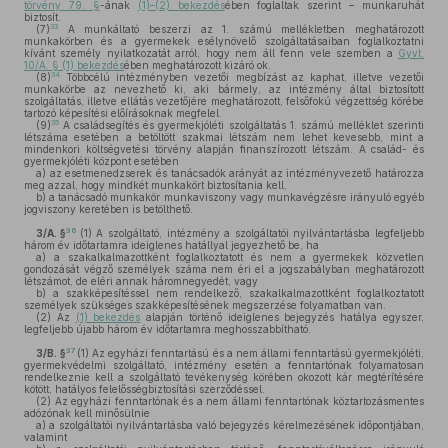
törvény 79. §
-ának
(1)–(2) bekezdés
ében foglaltak szerint – munkaruhát
biztosít.
33
(7)
A munkáltató beszerzi az 1. számú mellékletben meghatározott
munkakörben és a gyermekek esélynövelő szolgáltatásaiban foglalkoztatni
kívánt személy nyilatkozatát arról, hogy nem áll fenn vele szemben a
Gyvt.
10/A. § (1) bekezdés
ében meghatározott kizáró ok.
34
(8)
Többcélú intézményben vezetői megbízást az kaphat, illetve vezetői
munkakörbe az nevezhető ki, aki bármely, az intézmény által biztosított
szolgáltatás, illetve ellátás vezetőjére meghatározott, felsőfokú végzettség körébe
tartozó képesítési előírásoknak megfelel.
35
(9)
A családsegítés és gyermekjóléti szolgáltatás 1. számú melléklet szerinti
létszáma esetében a betöltött szakmai létszám nem lehet kevesebb, mint a
mindenkori költségvetési törvény alapján finanszírozott létszám. A család- és
gyermekjóléti központ esetében
a)
az esetmenedzserek és tanácsadók arányát az intézményvezető határozza
meg azzal, hogy mindkét munkakört biztosítania kell,
b)
a tanácsadó munkakör munkaviszony vagy munkavégzésre irányuló egyéb
jogviszony keretében is betölthető.
36
3/A. §
(1)
A szolgáltató, intézmény a szolgáltatói nyilvántartásba legfeljebb
három év időtartamra ideiglenes hatállyal jegyezhető be, ha
a)
a szakalkalmazottként foglalkoztatott és nem a gyermekek közvetlen
gondozását végző személyek száma nem éri el a jogszabályban meghatározott
létszámot, de eléri annak háromnegyedét, vagy
b)
a szakképesítéssel nem rendelkező, szakalkalmazottként foglalkoztatott
személyek szükséges szakképesítésének megszerzése folyamatban van.
(2)
Az
(1) bekezdés
alapján történő ideiglenes bejegyzés hatálya egyszer,
legfeljebb újabb három év időtartamra meghosszabbítható.
37
3/B. §
(1)
Az egyházi fenntartású és a nem állami fenntartású gyermekjóléti,
gyermekvédelmi szolgáltató, intézmény esetén a fenntartónak folyamatosan
rendelkeznie kell a szolgáltató tevékenység körében okozott kár megtérítésére
kötött, hatályos felelősségbiztosítási szerződéssel.
(2)
Az egyházi fenntartónak és a nem állami fenntartónak köztartozásmentes
adózónak kell minősülnie
a)
a szolgáltatói nyilvántartásba való bejegyzés kérelmezésének időpontjában,
valamint