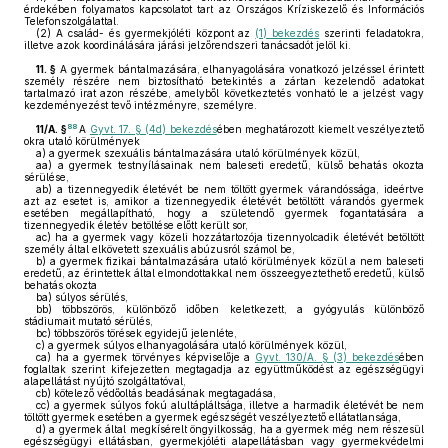
érdekében folyamatos kapcsolatot tart az Országos Kríziskezelő és Információs
Telefonszolgálattal.
(2)
A család- és gyermekjóléti központ az
(1) bekezdés
szerinti feladatokra,
illetve azok koordinálására járási jelzőrendszeri tanácsadót jelöl ki.
11. §
A gyermek bántalmazására, elhanyagolására vonatkozó jelzéssel érintett
személy részére nem biztosítható betekintés a zártan kezelendő adatokat
tartalmazó irat azon részébe, amelyből következtetés vonható le a jelzést vagy
kezdeményezést tevő intézményre, személyre.
88
11/A. §
A
Gyvt. 17. § (4d) bekezdés
ében meghatározott kiemelt veszélyeztető
okra utaló körülmények
a)
a gyermek szexuális bántalmazására utaló körülmények közül,
aa)
a gyermek testnyílásainak nem baleseti eredetű, külső behatás okozta
sérülése,
ab)
a tizennegyedik életévét be nem töltött gyermek várandóssága, ideértve
azt az esetet is, amikor a tizennegyedik életévét betöltött várandós gyermek
esetében megállapítható, hogy a születendő gyermek fogantatására a
tizennegyedik életév betöltése előtt került sor,
ac)
ha a gyermek vagy közeli hozzátartozója tizennyolcadik életévét betöltött
személy által elkövetett szexuális abúzusról számol be,
b)
a gyermek fizikai bántalmazására utaló körülmények közül a nem baleseti
eredetű, az érintettek által elmondottakkal nem összeegyeztethető eredetű, külső
behatás okozta
ba)
súlyos sérülés,
bb)
többszörös, különböző időben keletkezett, a gyógyulás különböző
stádiumait mutató sérülés,
bc)
többszörös törések egyidejű jelenléte,
c)
a gyermek súlyos elhanyagolására utaló körülmények közül,
ca)
ha a gyermek törvényes képviselője a
Gyvt. 130/A. § (3) bekezdés
ében
foglaltak szerint kifejezetten megtagadja az együttműködést az egészségügyi
alapellátást nyújtó szolgáltatóval,
cb)
kötelező védőoltás beadásának megtagadása,
cc)
a gyermek súlyos fokú alultápláltsága, illetve a harmadik életévét be nem
töltött gyermek esetében a gyermek egészségét veszélyeztető ellátatlansága,
d)
a gyermek által megkísérelt öngyilkosság, ha a gyermek még nem részesül
egészségügyi ellátásban, gyermekjóléti alapellátásban vagy gyermekvédelmi