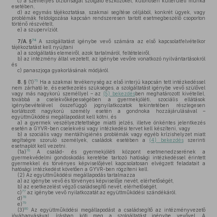
c)
a személyes biztonságát szolgáló eszközöket, különösen külterületi munka
esetében,
d)
az egymás tájékoztatása, szakmai segítése céljából, konkrét ügyek, vagy
problémák feldolgozása kapcsán rendszeresen tartott esetmegbeszélő csoporton
történő részvételt,
e)
a szupervíziót.
74
7/A. §
A szolgáltatást igénybe vevő számára az első kapcsolatfelvételkor
tájékoztatást kell nyújtani
a)
a szolgáltatás elemeiről, azok tartalmáról, feltételeiről,
b)
az intézmény által vezetett, az igénybe vevőre vonatkozó nyilvántartásokról
és
c)
panaszjoga gyakorlásának módjáról.
75
8. §
(1)
Ha a szakmai tevékenység az első interjú kapcsán tett intézkedéssel
nem zárható le, és esetkezelés szükséges, a szolgáltatást igénybe vevő szülővel
vagy más nagykorú személlyel – az
(5) bekezdés
ben meghatározott kivétellel,
továbbá a cselekvőképességében a gyermekjóléti, szociális ellátások
igénybevételével összefüggő jognyilatkozatok tekintetében részlegesen
korlátozott nagykorú személy esetén a gondnoka hozzájárulásával –
együttműködési megállapodást kell kötni, és
a)
a gyermek veszélyeztetettsége miatti jelzés, illetve önkéntes jelentkezés
esetén a GYVR-ben cselekvési vagy intézkedési tervet kell készíteni, vagy
b)
a szociális vagy mentálhigiénés problémák vagy egyéb krízishelyzet miatt
segítségre szoruló személyek, családok esetében a
(4) bekezdés
szerinti
esetnaplót kell vezetni.
76
(1a)
A család- és gyermekjóléti központ esetmenedzserének a
gyermekvédelmi gondoskodás keretébe tartozó hatósági intézkedéssel érintett
gyermekkel és törvényes képviselőjével kapcsolatosan elvégzett feladatait a
hatósági intézkedést követően a GYVR-ben rögzíteni kell.
(2)
Az együttműködési megállapodás tartalmazza
a)
az igénybe vevő és törvényes képviselője nevét, elérhetőségét,
b)
az esetkezelést végző családsegítő nevét, elérhetőségét,
77
c)
az igénybe vevő nyilatkozatát az együttműködési szándékáról.
78
d)
79
e)
80
(3)
Az együttműködési megállapodást a családsegítő az intézményvezető
jóváhagyásával, írásban köti meg a szolgáltatást igénybe vevővel. A