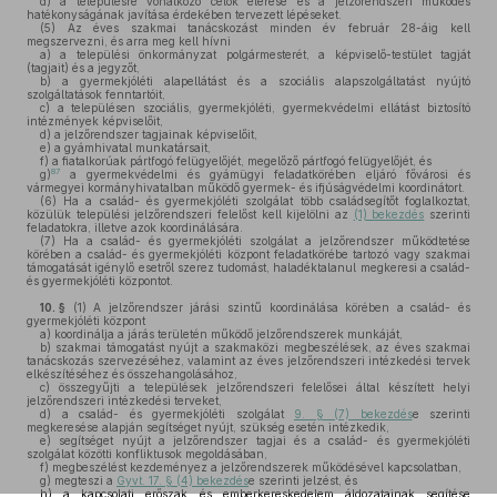
d)
a településre vonatkozó célok elérése és a jelzőrendszeri működés
hatékonyságának javítása érdekében tervezett lépéseket.
(5)
Az éves szakmai tanácskozást minden év február 28-áig kell
megszervezni, és arra meg kell hívni
a)
a települési önkormányzat polgármesterét, a képviselő-testület tagját
(tagjait) és a jegyzőt,
b)
a gyermekjóléti alapellátást és a szociális alapszolgáltatást nyújtó
szolgáltatások fenntartóit,
c)
a településen szociális, gyermekjóléti, gyermekvédelmi ellátást biztosító
intézmények képviselőit,
d)
a jelzőrendszer tagjainak képviselőit,
e)
a gyámhivatal munkatársait,
f)
a fiatalkorúak pártfogó felügyelőjét, megelőző pártfogó felügyelőjét, és
87
g)
a gyermekvédelmi és gyámügyi feladatkörében eljáró fővárosi és
vármegyei kormányhivatalban működő gyermek- és ifjúságvédelmi koordinátort.
(6)
Ha a család- és gyermekjóléti szolgálat több családsegítőt foglalkoztat,
közülük települési jelzőrendszeri felelőst kell kijelölni az
(1) bekezdés
szerinti
feladatokra, illetve azok koordinálására.
(7)
Ha a család- és gyermekjóléti szolgálat a jelzőrendszer működtetése
körében a család- és gyermekjóléti központ feladatkörébe tartozó vagy szakmai
támogatását igénylő esetről szerez tudomást, haladéktalanul megkeresi a család-
és gyermekjóléti központot.
10. §
(1)
A jelzőrendszer járási szintű koordinálása körében a család- és
gyermekjóléti központ
a)
koordinálja a járás területén működő jelzőrendszerek munkáját,
b)
szakmai támogatást nyújt a szakmaközi megbeszélések, az éves szakmai
tanácskozás szervezéséhez, valamint az éves jelzőrendszeri intézkedési tervek
elkészítéséhez és összehangolásához,
c)
összegyűjti a települések jelzőrendszeri felelősei által készített helyi
jelzőrendszeri intézkedési terveket,
d)
a család- és gyermekjóléti szolgálat
9. § (7) bekezdés
e szerinti
megkeresése alapján segítséget nyújt, szükség esetén intézkedik,
e)
segítséget nyújt a jelzőrendszer tagjai és a család- és gyermekjóléti
szolgálat közötti konfliktusok megoldásában,
f)
megbeszélést kezdeményez a jelzőrendszerek működésével kapcsolatban,
g)
megteszi a
Gyvt. 17. § (4) bekezdés
e szerinti jelzést, és
h)
a kapcsolati erőszak és emberkereskedelem áldozatainak segítése