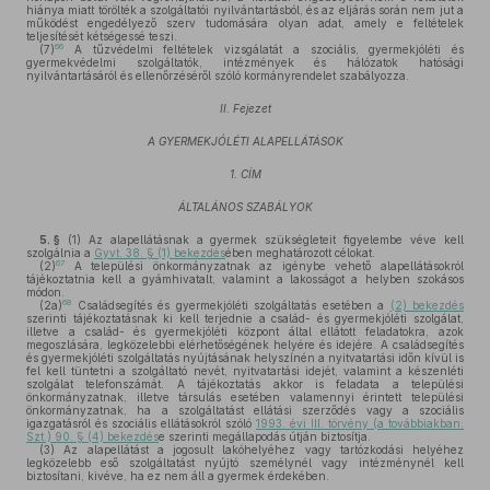
hiánya miatt törölték a szolgáltatói nyilvántartásból, és az eljárás során nem jut a
működést engedélyező szerv tudomására olyan adat, amely e feltételek
teljesítését kétségessé teszi.
66
(7)
A tűzvédelmi feltételek vizsgálatát a szociális, gyermekjóléti és
gyermekvédelmi szolgáltatók, intézmények és hálózatok hatósági
nyilvántartásáról és ellenőrzéséről szóló kormányrendelet szabályozza.
II. Fejezet
A GYERMEKJÓLÉTI ALAPELLÁTÁSOK
1. CÍM
ÁLTALÁNOS SZABÁLYOK
5. §
(1)
Az alapellátásnak a gyermek szükségleteit figyelembe véve kell
szolgálnia a
Gyvt. 38. § (1) bekezdés
ében meghatározott célokat.
67
(2)
A települési önkormányzatnak az igénybe vehető alapellátásokról
tájékoztatnia kell a gyámhivatalt, valamint a lakosságot a helyben szokásos
módon.
68
(2a)
Családsegítés és gyermekjóléti szolgáltatás esetében a
(2) bekezdés
szerinti tájékoztatásnak ki kell terjednie a család- és gyermekjóléti szolgálat,
illetve a család- és gyermekjóléti központ által ellátott feladatokra, azok
megoszlására, legközelebbi elérhetőségének helyére és idejére. A családsegítés
és gyermekjóléti szolgáltatás nyújtásának helyszínén a nyitvatartási időn kívül is
fel kell tüntetni a szolgáltató nevét, nyitvatartási idejét, valamint a készenléti
szolgálat telefonszámát. A tájékoztatás akkor is feladata a települési
önkormányzatnak, illetve társulás esetében valamennyi érintett települési
önkormányzatnak, ha a szolgáltatást ellátási szerződés vagy a szociális
igazgatásról és szociális ellátásokról szóló
1993. évi III. törvény (a továbbiakban:
Szt.) 90. § (4) bekezdés
e szerinti megállapodás útján biztosítja.
(3)
Az alapellátást a jogosult lakóhelyéhez vagy tartózkodási helyéhez
legközelebb eső szolgáltatást nyújtó személynél vagy intézménynél kell
biztosítani, kivéve, ha ez nem áll a gyermek érdekében.