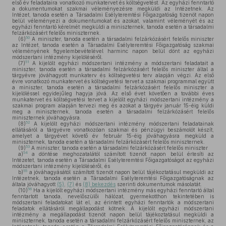
első év feladataira vonatkozó munkatervet és költségvetést. Az egyházi fenntartó
a dokumentumokat szakmai véleményezésre megküldi az Intézetnek. Az
Intézet, tanoda esetén a Társadalmi Esélyteremtési Főigazgatóság tizenöt napon
belül véleményezi a dokumentumokat és azokat, valamint véleményét és az
egyházi fenntartó kérelmét megküldi a miniszternek, tanoda esetén a társadalmi
felzárkózásért felelős miniszternek.
50
(6)
A miniszter, tanoda esetén a társadalmi felzárkózásért felelős miniszter
az Intézet, tanoda esetén a Társadalmi Esélyteremtési Főigazgatóság szakmai
véleményének figyelembevételével harminc napon belül dönt az egyházi
módszertani intézmény kijelöléséről.
51
(7)
A kijelölt egyházi módszertani intézmény a módszertani feladatait a
miniszter, tanoda esetén a társadalmi felzárkózásért felelős miniszter által a
tárgyévre jóváhagyott munkaterv és költségvetési terv alapján végzi. Az első
évre vonatkozó munkatervet és költségvetési tervet a szakmai programmal együtt
a miniszter, tanoda esetén a társadalmi felzárkózásért felelős miniszter a
kijelöléssel egyidejűleg hagyja jóvá. Az első évet követően a további éves
munkatervet és költségvetési tervet a kijelölt egyházi módszertani intézmény a
szakmai program alapján tervezi meg és azokat a tárgyév január 15-éig küldi
meg a miniszternek, tanoda esetén a társadalmi felzárkózásért felelős
miniszternek jóváhagyásra.
52
(8)
A kijelölt egyházi módszertani intézmény módszertani feladatainak
ellátásáról a tárgyévre vonatkozóan szakmai és pénzügyi beszámolót készít,
amelyet a tárgyévet követő év február 15-éig jóváhagyásra megküld a
miniszternek, tanoda esetén a társadalmi felzárkózásért felelős miniszternek.
53
(9)
A miniszter, tanoda esetén a társadalmi felzárkózásért felelős miniszter
54
a)
a döntése meghozatalától számított tizenöt napon belül értesíti az
Intézetet, tanoda esetén a Társadalmi Esélyteremtési Főigazgatóságot az egyházi
módszertani intézmény kijelöléséről, és
55
b)
a jóváhagyásától számított tizenöt napon belül tájékoztatásul megküldi az
Intézetnek, tanoda esetén a Társadalmi Esélyteremtési Főigazgatóságnak az
általa jóváhagyott
(5)
,
(7)
és
(8) bekezdés
szerinti dokumentumok másolatát.
56
(10)
Ha a kijelölt egyházi módszertani intézmény más egyházi fenntartó által
fenntartott tanoda, nevelőszülői hálózat, gyermekotthon tekintetében is
módszertani feladatokat lát el, az érintett egyházi fenntartók a módszertani
feladatok ellátásáról megállapodást kötnek. A kijelölt egyházi módszertani
intézmény a megállapodást tizenöt napon belül tájékoztatásul megküldi a
miniszternek, tanoda esetén a társadalmi felzárkózásért felelős miniszternek, az