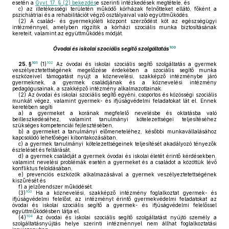
esetén a
Gyvt. 17. § (2) bekezdés
e szerinti intézkedések megtétele, és
c)
az illetékességi területén működő kórházak felnőtteket ellátó, főként a
pszichiátriai és a rehabilitációt végző osztályaival való együttműködés.
(2)
A család- és gyermekjóléti központ szerződést köt az egészségügyi
intézménnyel, amelyben rögzítik a kórházi szociális munka biztosításának
kereteit, valamint az együttműködés módját.
100
Óvodai és iskolai szociális segítő szolgáltatás
101
102
25. §
(1)
Az óvodai és iskolai szociális segítő szolgáltatás a gyermek
veszélyeztetettségének megelőzése érdekében a szociális segítő munka
eszközeivel támogatást nyújt a köznevelési, szakképző intézménybe járó
gyermeknek, a gyermek családjának és a köznevelési intézmény
pedagógusainak, a szakképző intézmény alkalmazottainak.
(2)
Az óvodai és iskolai szociális segítő egyéni, csoportos és közösségi szociális
munkát végez, valamint gyermek- és ifjúságvédelmi feladatokat lát el. Ennek
keretében segíti
a)
a gyermeket a korának megfelelő nevelésbe és oktatásba való
beilleszkedéséhez, valamint tanulmányi kötelezettségei teljesítéséhez
szükséges kompetenciái fejlesztésében,
b)
a gyermeket a tanulmányi előmeneteléhez, későbbi munkavállalásához
kapcsolódó lehetőségei kibontakozásában,
c)
a gyermek tanulmányi kötelezettségeinek teljesítését akadályozó tényezők
észlelését és feltárását,
d)
a gyermek családját a gyermek óvodai és iskolai életét érintő kérdésekben,
valamint nevelési problémák esetén a gyermeket és a családot a közöttük lévő
konfliktus feloldásában,
e)
prevenciós eszközök alkalmazásával a gyermek veszélyeztetettségének
kiszűrését és
f)
a jelzőrendszer működését.
103
(3)
Ha a köznevelési, szakképző intézmény foglalkoztat gyermek- és
ifjúságvédelmi felelőst, az intézményt érintő gyermekvédelmi feladatokat az
óvodai és iskolai szociális segítő a gyermek- és ifjúságvédelmi felelőssel
együttműködésben látja el.
104
(4)
Az óvodai és iskolai szociális segítő szolgáltatást nyújtó személy a
szolgáltatásnyújtás helye szerinti intézménnyel nem állhat foglalkoztatási