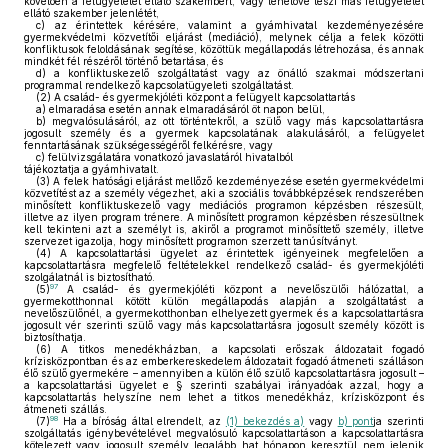
követően a felügyeletet ellátó szakembert, vagy lehetővé teszi más felügyeletet
ellátó szakember jelenlétét,
c)
az érintettek kérésére, valamint a gyámhivatal kezdeményezésére
gyermekvédelmi közvetítői eljárást (mediáció), melynek célja a felek közötti
konfliktusok feloldásának segítése, közöttük megállapodás létrehozása, és annak
mindkét fél részéről történő betartása, és
d)
a konfliktuskezelő szolgáltatást vagy az önálló szakmai módszertani
programmal rendelkező kapcsolatügyeleti szolgáltatást.
(2)
A család- és gyermekjóléti központ a felügyelt kapcsolattartás
a)
elmaradása esetén annak elmaradásáról öt napon belül,
b)
megvalósulásáról, az ott történtekről, a szülő vagy más kapcsolattartásra
jogosult személy és a gyermek kapcsolatának alakulásáról, a felügyelet
fenntartásának szükségességéről felkérésre, vagy
c)
felülvizsgálatára vonatkozó javaslatáról hivatalból
tájékoztatja a gyámhivatalt.
(3)
A felek hatósági eljárást mellőző kezdeményezése esetén gyermekvédelmi
közvetítést az a személy végezhet, aki a szociális továbbképzések rendszerében
minősített konfliktuskezelő vagy mediációs programon képzésben részesült,
illetve az ilyen program trénere. A minősített programon képzésben részesültnek
kell tekinteni azt a személyt is, akiről a programot minősíttető személy, illetve
szervezet igazolja, hogy minősített programon szerzett tanúsítványt.
(4)
A kapcsolattartási ügyelet az érintettek igényeinek megfelelően a
kapcsolattartásra megfelelő feltételekkel rendelkező család- és gyermekjóléti
szolgálatnál is biztosítható.
97
(5)
A család- és gyermekjóléti központ a nevelőszülői hálózattal, a
gyermekotthonnal kötött külön megállapodás alapján a szolgáltatást a
nevelőszülőnél, a gyermekotthonban elhelyezett gyermek és a kapcsolattartásra
jogosult vér szerinti szülő vagy más kapcsolattartásra jogosult személy között is
biztosíthatja.
(6)
A titkos menedékházban, a kapcsolati erőszak áldozatait fogadó
krízisközpontban és az emberkereskedelem áldozatait fogadó átmeneti szálláson
élő szülő gyermekére – amennyiben a külön élő szülő kapcsolattartásra jogosult –
a kapcsolattartási ügyelet e § szerinti szabályai irányadóak azzal, hogy a
kapcsolattartás helyszíne nem lehet a titkos menedékház, krízisközpont és
átmeneti szállás.
98
(7)
Ha a bíróság által elrendelt, az
(1) bekezdés a)
vagy
b) pont
ja szerinti
szolgáltatás igénybevételével megvalósuló kapcsolattartáson a kapcsolattartásra
kötelezett vagy jogosult személy legalább hat hónapon keresztül nem jelenik