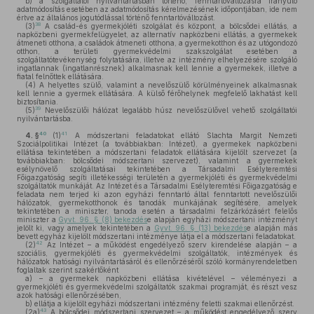
b)
a szolgáltatói nyilvántartásban történő, fenntartóváltozásra irányuló
adatmódosítás esetében az adatmódosítás kérelmezésének időpontjában, ide nem
értve az általános jogutódlással történő fenntartóváltozást.
38
(3)
A család-és gyermekjóléti szolgálat és központ, a bölcsődei ellátás, a
napközbeni gyermekfelügyelet, az alternatív napközbeni ellátás, a gyermekek
átmeneti otthona, a családok átmeneti otthona, a gyermekotthon és az utógondozó
otthon, a területi gyermekvédelmi szakszolgálat esetében a
szolgáltatótevékenység folytatására, illetve az intézmény elhelyezésére szolgáló
ingatlannak (ingatlanrésznek) alkalmasnak kell lennie a gyermekek, illetve a
fiatal felnőttek ellátására.
(4)
A helyettes szülő, valamint a nevelőszülő körülményeinek alkalmasnak
kell lennie a gyermek ellátására. A külső férőhelynek megfelelő lakhatást kell
biztosítania.
39
(5)
Nevelőszülői hálózat legalább húsz nevelőszülővel vehető szolgáltatói
nyilvántartásba.
40
41
4. §
(1)
A módszertani feladatokat ellátó Slachta Margit Nemzeti
Szociálpolitikai Intézet (a továbbiakban: Intézet), a gyermekek napközbeni
ellátása tekintetében a módszertani feladatok ellátására kijelölt szervezet (a
továbbiakban: bölcsődei módszertani szervezet), valamint a gyermekek
esélynövelő szolgáltatásai tekintetében a Társadalmi Esélyteremtési
Főigazgatóság segíti illetékességi területén a gyermekjóléti és gyermekvédelmi
szolgáltatók munkáját. Az Intézet és a Társadalmi Esélyteremtési Főigazgatóság e
feladata nem terjed ki azon egyházi fenntartó által fenntartott nevelőszülői
hálózatok, gyermekotthonok és tanodák munkájának segítésére, amelyek
tekintetében a miniszter, tanoda esetén a társadalmi felzárkózásért felelős
miniszter a
Gyvt. 96. § (8) bekezdés
e alapján egyházi módszertani intézményt
jelölt ki, vagy amelyek tekintetében a
Gyvt. 96. § (13) bekezdés
e alapján más
bevett egyház kijelölt módszertani intézménye látja el a módszertani feladatokat.
42
(2)
Az Intézet – a működést engedélyező szerv kirendelése alapján – a
szociális, gyermekjóléti és gyermekvédelmi szolgáltatók, intézmények és
hálózatok hatósági nyilvántartásáról és ellenőrzéséről szóló kormányrendeletben
foglaltak szerint szakértőként
a)
– a gyermekek napközbeni ellátása kivételével – véleményezi a
gyermekjóléti és gyermekvédelmi szolgáltatók szakmai programját, és részt vesz
azok hatósági ellenőrzésében,
b)
ellátja a kijelölt egyházi módszertani intézmény feletti szakmai ellenőrzést.
43
(2a)
A bölcsődei módszertani szervezet – a működést engedélyező szerv