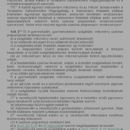
Intézetnek, tanoda esetén a Társadalmi Esélyteremtési Főigazgatóságnak és a
működést engedélyező szervnek.
57
(11)
A kijelölt egyházi módszertani intézmény és az Intézet, tanoda esetén a
Társadalmi Esélyteremtési Főigazgatóság a módszertani feladatok ellátása
érdekében egymással együttműködnek, amelynek keretében rendszeresen
szakmai egyeztetést folytatnak a módszertani feladatok ellátása során szerzett
tapasztalataikról, valamint közös szakmai programokat, rendezvényeket
szerveznek, illetve részt vesznek egymás szakmai programjain, rendezvényein.
58
4/A. §
(1)
A gyermekjóléti, gyermekvédelmi szolgáltató, intézmény szakmai
programjának tartalmaznia kell
a)
a szolgáltató, intézmény nevét, székhelyét, telephelyét;
b)
az ellátandó célcsoport és az ellátandó terület jellemzőit;
c)
a szolgáltatás célját, feladatát, alapelveit, így különösen
ca)
a megvalósítani kívánt program konkrét bemutatását, a létrejövő
kapacitások, a nyújtott szolgáltatáselemek, tevékenységek leírását,
cb)
az intézményen belüli és más intézményekkel történő együttműködés
módját,
d)
a feladatellátás szakmai tartalmát, módját, a biztosított szolgáltatások formáit,
körét, rendszerességét, valamint a szolgáltatási típusnak megfelelően a
gondozási, nevelési, fejlesztési feladatok jellegét, tartalmát, módját;
e)
az ellátás igénybevételének módját;
f)
a gyermekjóléti szolgáltató, intézmény szolgáltatásáról szóló tájékoztatás
helyi módját;
g)
az igénybe vevők és a személyes gondoskodást végző személyek jogainak
védelmével kapcsolatos szabályokat;
h)
a szolgáltatást nyújtók folyamatos szakmai felkészültsége biztosításának
módját, formáit,
59
i)
a nevelőszülői foglalkoztatási jogviszony és a helyettes szülői jogviszony
egyes kérdéseiről szóló kormányrendeletben foglaltak szerinti
ia)
alkalmassági felülvizsgálat módját és
ib)
eljárásrendet a nevelőszülőt a gondozásában elhelyezett gyermek, fiatal
felnőtt ellátására megillető juttatások elszámoltatásáról.
60
j)
nevelőszülői hálózat esetén az új nevelőszülők toborzására vonatkozó
tevékenység módszereit.
(2)
A szakmai programhoz mellékelni kell
a)
a
Gyvt. 32. § (4)
és
(6) bekezdés
e szerinti megállapodások tervezetét,
61
b)
nevelőszülői hálózat működtetése esetén a
Gyvt. 66/B. § (1) bekezdés
e