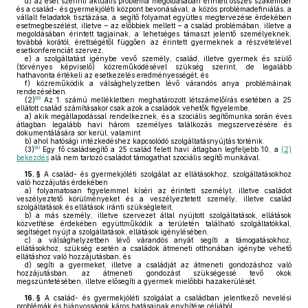
d)
az eset szerinti aktuális probléma megoldásában érintett összes szakember
és a család- és gyermekjóléti központ bevonásával, a közös problémadefiniálás, a
vállalt feladatok tisztázása, a segítő folyamat együttes megtervezése érdekében
esetmegbeszélést, illetve – az előbbiek mellett – a család problémában, illetve a
megoldásában érintett tagjainak, a lehetséges támaszt jelentő személyeknek,
továbbá korától, érettségétől függően az érintett gyermeknek a részvételével
esetkonferenciát szervez,
e)
a szolgáltatást igénybe vevő személy, család, illetve gyermek és szülő
(törvényes képviselő) közreműködésével szükség szerint, de legalább
hathavonta értékeli az esetkezelés eredményességét, és
f)
közreműködik a válsághelyzetben lévő várandós anya problémáinak
rendezésében.
89
(2)
Az 1. számú mellékletben meghatározott létszámelőírás esetében a 25
ellátott család számításakor csak azok a családok vehetők figyelembe,
a)
akik megállapodással rendelkeznek, és a szociális segítőmunka során éves
átlagban legalább havi három személyes találkozás megszervezésére és
dokumentálására sor kerül, valamint
b)
ahol hatósági intézkedéshez kapcsolódó szolgáltatásnyújtás történik.
90
(3)
Egy fő családsegítő a 25 család felett havi átlagban legfeljebb 10, a
(2)
bekezdés
alá nem tartozó családot támogathat szociális segítő munkával.
15. §
A család- és gyermekjóléti szolgálat az ellátásokhoz, szolgáltatásokhoz
való hozzájutás érdekében
a)
folyamatosan figyelemmel kíséri az érintett személyt, illetve családot
veszélyeztető körülményeket és a veszélyeztetett személy, illetve család
szolgáltatások és ellátások iránti szükségleteit,
b)
a más személy, illetve szervezet által nyújtott szolgáltatások, ellátások
közvetítése érdekében együttműködik a területén található szolgáltatókkal,
segítséget nyújt a szolgáltatások, ellátások igénylésében,
c)
a válsághelyzetben lévő várandós anyát segíti a támogatásokhoz,
ellátásokhoz, szükség esetén a családok átmeneti otthonában igénybe vehető
ellátáshoz való hozzájutásban, és
d)
segíti a gyermeket, illetve a családját az átmeneti gondozáshoz való
hozzájutásban, az átmeneti gondozást szükségessé tevő okok
megszüntetésében, illetve elősegíti a gyermek mielőbbi hazakerülését.
16. §
A család- és gyermekjóléti szolgálat a családban jelentkező nevelési
problémák és hiányosságok káros hatásainak enyhítése céljából