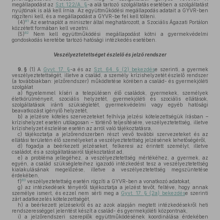
megállapodást az
Szt. 122/A. §
-a alá tartozó szolgáltatás esetében a szolgáltatást
nyújtónak is alá kell írnia. Az együttműködési megállapodás adatait a GYVR-ben
rögzíteni kell, és a megállapodást a GYVR-be fel kell tölteni.
81
(4)
Az esetnaplót a miniszter által meghatározott, a Szociális Ágazati Portálon
közzétett formában kell vezetni.
82
(5)
Nem kell együttműködési megállapodást kötni a gyermekvédelmi
gondoskodás keretébe tartozó hatósági intézkedés esetében.
Veszélyeztetettséget észlelő és jelző rendszer
9. §
(1)
A
Gyvt. 17. §
-a és az
Szt. 64. § (2) bekezdés
e szerinti, a gyermek
veszélyeztetettségét, illetve a család, a személy krízishelyzetét észlelő rendszer
(a továbbiakban: jelzőrendszer) működtetése körében a család- és gyermekjóléti
szolgálat
a)
figyelemmel kíséri a településen élő családok, gyermekek, személyek
életkörülményeit, szociális helyzetét, gyermekjóléti és szociális ellátások,
szolgáltatások iránti szükségletét, gyermekvédelmi vagy egyéb hatósági
beavatkozást igénylő helyzetét,
b)
a jelzésre köteles szervezeteket felhívja jelzési kötelezettségük írásban –
krízishelyzet esetén utólagosan – történő teljesítésére, veszélyeztetettség, illetve
krízishelyzet észlelése esetén az arról való tájékoztatásra,
c)
tájékoztatja a jelzőrendszerben részt vevő további szervezeteket és az
ellátási területén élő személyeket a veszélyeztetettség jelzésének lehetőségéről,
d)
fogadja a beérkezett jelzéseket, felkeresi az érintett személyt, illetve
családot, és a szolgáltatásairól tájékoztatást ad,
e)
a probléma jellegéhez, a veszélyeztetettség mértékéhez, a gyermek, az
egyén, a család szükségleteihez igazodó intézkedést tesz a veszélyeztetettség
kialakulásának megelőzése, illetve a veszélyeztetettség megszüntetése
érdekében,
83
f)
veszélyeztetettség esetén rögzíti a GYVR-ben a vonatkozó adatokat,
g)
az intézkedések tényéről tájékoztatja a jelzést tevőt, feltéve, hogy annak
személye ismert, és ezzel nem sérti meg a
Gyvt. 17. § (2a) bekezdés
e szerinti
zárt adatkezelés kötelezettségét,
h)
a beérkezett jelzésekről és az azok alapján megtett intézkedésekről heti
rendszerességgel jelentést készít a család- és gyermekjóléti központnak,
i)
a jelzőrendszeri szereplők együttműködésének koordinálása érdekében