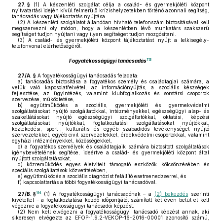
27. §
(1)
A készenléti szolgálat célja a család- és gyermekjóléti központ
nyitvatartási idején kívül felmerülő krízishelyzetekben történő azonnali segítség,
tanácsadás vagy tájékoztatás nyújtása.
(2)
A készenléti szolgálatot állandóan hívható telefonszám biztosításával kell
megszervezni oly módon, hogy a készenlétben lévő munkatárs szakszerű
segítséget tudjon nyújtani vagy ilyen segítséget tudjon mozgósítani.
(3)
A család- és gyermekjóléti központ tájékoztatást nyújt a lelkisegély-
telefonvonal elérhetőségéről.
113
Fogyatékosságügyi tanácsadás
27/A. §
A fogyatékosságügyi tanácsadás feladata:
a)
tanácsadás biztosítása a fogyatékos személy és családtagjai számára, a
velük való kapcsolatfelvétel, az információnyújtás, a szociális készségek
fejlesztése, az ügyintézés, valamint klubfoglalkozás és sorstársi csoportok
szervezése, működtetése,
b)
együttműködés a szociális, gyermekjóléti és gyermekvédelmi
szolgáltatásokat nyújtó szolgáltatókkal, intézményekkel, egészségügyi alap- és
szakellátásokat nyújtó egészségügyi szolgáltatókkal, oktatási, képzési
szolgáltatásokat nyújtókkal, foglalkoztatási szolgáltatásokat nyújtókkal,
közlekedési, sport-, kulturális és egyéb szabadidős tevékenységet nyújtó
szervezetekkel, egyéb civil szervezetekkel, érdekvédelmi csoportokkal, valamint
egyházi intézményekkel, közösségekkel,
c)
a fogyatékos személyek és családtagjaik számára biztosított szolgáltatások
igénybevételének segítése, ideértve a család- és gyermekjóléti központ által
nyújtott szolgáltatásokat,
d)
közreműködés egyes életvitelt támogató eszközök kölcsönzésében és
speciális szolgáltatások közvetítésében,
e)
együttműködés a szociális diagnózist felállító esetmenedzserrel, és
f)
kapcsolattartás a többi fogyatékosságügyi tanácsadóval.
114
27/B. §
(1)
A fogyatékosságügyi tanácsadónak – a
(2) bekezdés
szerinti
kivétellel – a foglalkoztatása kezdő időpontjától számított két éven belül el kell
végeznie a fogyatékosságügyi tanácsadói képzést.
(2)
Nem kell elvégezni a fogyatékosságügyi tanácsadó képzést annak, aki
sikeresen elvégezte az EFOP-1.9.2-VEKOP-16-2016-00001 azonosító számú,