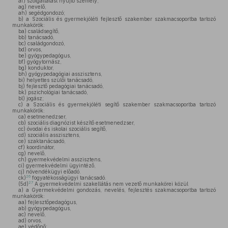
af)
szolgáltatást nyújtó személy,
ag)
nevelő,
ah)
segédgondozó;
b)
a Szociális és gyermekjóléti fejlesztő szakember szakmacsoportba tartozó
munkakörök:
ba)
családsegítő,
bb)
tanácsadó,
bc)
családgondozó,
bd)
orvos,
be)
gyógypedagógus,
bf)
gyógytornász,
bg)
konduktor,
bh)
gyógypedagógiai asszisztens,
bi)
helyettes szülői tanácsadó,
bj)
fejlesztő pedagógiai tanácsadó,
bk)
pszichológiai tanácsadó,
bl)
jogász;
c)
a Szociális és gyermekjóléti segítő szakember szakmacsoportba tartozó
munkakörök:
ca)
esetmenedzser,
cb)
szociális diagnózist készítő esetmenedzser,
cc)
óvodai és iskolai szociális segítő,
cd)
szociális asszisztens,
ce)
szaktanácsadó,
cf)
koordinátor,
cg)
nevelő,
ch)
gyermekvédelmi asszisztens,
ci)
gyermekvédelmi ügyintéző,
cj)
növendékügyi előadó.
26
ck)
fogyatékosságügyi tanácsadó.
27
(5d)
A gyermekvédelmi szakellátás nem vezető munkakörei közül
a)
a Gyermekvédelmi gondozás, nevelés, fejlesztés szakmacsoportba tartozó
munkakörök:
aa)
fejlesztőpedagógus,
ab)
gyógypedagógus,
ac)
nevelő,
ad)
orvos,
ae)
védőnő;