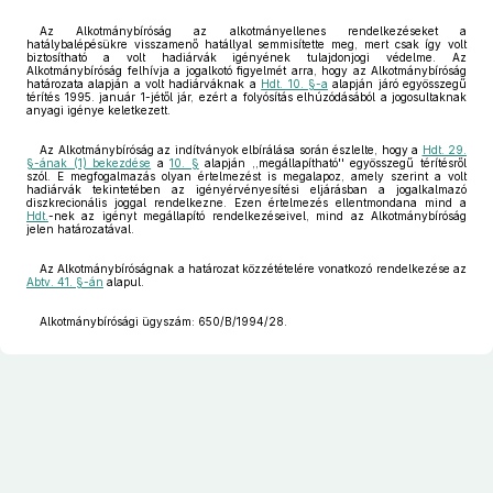
Az Alkotmánybíróság az alkotmányellenes rendelkezéseket a
hatálybalépésükre visszamenő hatállyal semmisítette meg, mert csak így volt
biztosítható a volt hadiárvák igényének tulajdonjogi védelme. Az
Alkotmánybíróság felhívja a jogalkotó figyelmét arra, hogy az Alkotmánybíróság
határozata alapján a volt hadiárváknak a
Hdt. 10. §-a
alapján járó egyösszegű
térítés 1995. január 1-jétől jár, ezért a folyósítás elhúzódásából a jogosultaknak
anyagi igénye keletkezett.
Az Alkotmánybíróság az indítványok elbírálása során észlelte, hogy a
Hdt. 29.
§-ának (1) bekezdése
a
10. §
alapján ,,megállapítható'' egyösszegű térítésről
szól. E megfogalmazás olyan értelmezést is megalapoz, amely szerint a volt
hadiárvák tekintetében az igényérvényesítési eljárásban a jogalkalmazó
diszkrecionális joggal rendelkezne. Ezen értelmezés ellentmondana mind a
Hdt.
-nek az igényt megállapító rendelkezéseivel, mind az Alkotmánybíróság
jelen határozatával.
Az Alkotmánybíróságnak a határozat közzétételére vonatkozó rendelkezése az
Abtv. 41. §-án
alapul.
Alkotmánybírósági ügyszám: 650/B/1994/28.