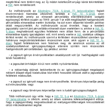
megtérítése nem történt meg, az ily módon keletkezett anyagi károk tekintetében
a
Hdt.
nem rendelkezett.
Az indítványozók az
Alkotmány 70/A. §-ának (1) bekezdésében
foglalt
diszkrimináció tilalmába ütközőnek tartották a
Hdt. 10. §-ának
azon
rendelkezését, amely az elmaradt pénzellátás ellentételezésére szolgáló
egyösszegű térítést csupán az 1949. január 1-je előtt megállapított hadigondozotti
pénzellátás elmaradása esetén biztosítja, ha azt ezen időpontot követőn politikai
okból megszüntették. Az indítványozók azzal érveltek, hogy a korabeli
jogszabály szerint járó pénzellátás elmaradt olyan esetekben is, amikor a
Hdt. 10.
§-ában
meghatározott együttes feltételek nem álltak fenn, de a pénzellátás
elmaradása éppoly igazságtalan volt, mint amely esetre a
Hdt.
szabálya utólagos
térítést rendel. Az indítványozók szerint a térítésben részesülőkkel szemben így
hátrányos megkülönböztetésben részesülnek azok, akik ugyan a
Hdt. 10. §-
ában
foglalt feltételeknek nem felelnek meg, de sérelmük azonos az ott
szabályozottakéval: igényjogosultságuk ellenére szintén nem részesültek
hadigondozotti pénzellátásban, így például, amikor
– a jogosult igénye érvényesítésében akadályozott volt (pl. hadifogságból való
késői hazatérés),
– a jogosultat önhibáján kívül nem vették nyilvántartásba,
– a rokkantság okának bekövetkezte és az igényjogosultságot megalapozó
rokkant állapot végső kialakulása közt eltelt hosszabb időszak alatt a jogszabályi
feltételek módosultak,
– a jogosult az igényét maga nem érvényesíthette, törvényes képviselője pedig
ezt elmulasztotta, vagy
– a jogosult vagy törvényes képviselője nem is tudott igényjogosultságáról.
Több indítványozó úgy vélte, hogy a
Hdt. 10. §-a
az
Alkotmány 70/A. §-ának
(3) bekezdésébe
is ütközik, amely az állam számára kötelezettségként előírja,
hogy a jogegyenlőség megvalósulását az esélyegyenlőtlenségek kiküszöbölését
célzó intézkedésekkel segítse.