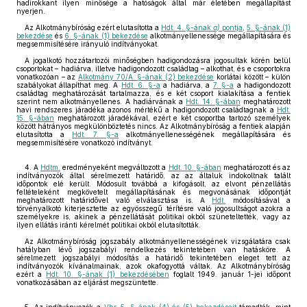
hadirokkant ilyen minősége a hatóságok által már életében megállapítást
nyerjen.
Az Alkotmánybíróság ezért elutasította a
Hdt. 4. §-ának
a)
pontja
,
5. §-ának (1)
bekezdése
és
6. §-ának (1) bekezdése
alkotmányellenessége megállapítására és
megsemmisítésére irányuló indítványokat.
A jogalkotó hozzátartozói minőségben hadigondozásra jogosultak körén belül
csoportokat – hadiárva, illetve hadigondozott családtag – alkothat, és e csoportokra
vonatkozóan – az
Alkotmány 70/A. §-ának (2) bekezdése
korlátai között – külön
szabályokat állapíthat meg. A
Hdt. 6. §-a
a hadiárva, a
7. §-a
a hadigondozott
családtag meghatározását tartalmazza, és e két csoport kialakítása a fentiek
szerint nem alkotmányellenes. A hadiárvának a
Hdt. 14. §-ában
meghatározott
havi rendszeres járadéka azonos mértékű a hadigondozott családtagnak a
Hdt.
15. §-ában
meghatározott járadékával, ezért e két csoportba tartozó személyek
között hátrányos megkülönböztetés nincs. Az Alkotmánybíróság a fentiek alapján
elutasította a
Hdt. 7. §-a
alkotmányellenességének megállapítására és
megsemmisítésére vonatkozó indítványt.
4. A
Hdtm.
eredményeként megváltozott a
Hdt. 10. §-ában
meghatározott és az
indítványozók által sérelmezett határidő, az az általuk indokoltnak talált
időpontok elé került. Módosult továbbá a kifogásolt, az elvont pénzellátás
feltételeként megkövetelt megállapításának és megvonásának időpontját
meghatározott határidővel való elválasztása is. A
Hdt.
módosításával a
törvényalkotó kiterjesztette az egyösszegű térítésre való jogosultságot azokra a
személyekre is, akinek a pénzellátását politikai okból szüneteltették, vagy az
ilyen ellátás iránti kérelmét politikai okból elutasították.
Az Alkotmánybíróság jogszabály alkotmányellenességének vizsgálatára csak
hatályban lévő jogszabályi rendelkezés tekintetében van hatásköre. A
sérelmezett jogszabályi módosítás a határidő tekintetében eleget tett az
indítványozók kívánalmainak, azok okafogyottá váltak. Az Alkotmánybíróság
ezért a
Hdt. 10. §-ának (1) bekezdésében
foglalt 1949. január 1-jei időpont
vonatkozásában az eljárást megszüntette.