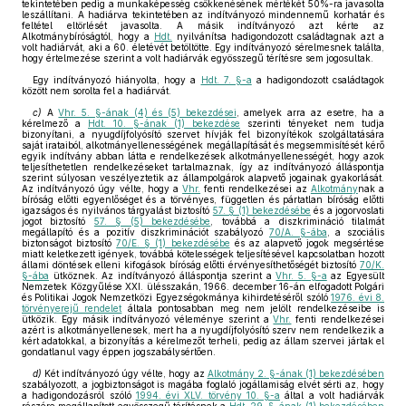
tekintetében pedig a munkaképesség csökkenésének mértékét 50%-ra javasolta
leszállítani. A hadiárva tekintetében az indítványozó mindennemű korhatár és
feltétel eltörlését javasolta. A másik indítványozó azt kérte az
Alkotmánybíróságtól, hogy a
Hdt.
nyilvánítsa hadigondozott családtagnak azt a
volt hadiárvát, aki a 60. életévét betöltötte. Egy indítványozó sérelmesnek találta,
hogy értelmezése szerint a volt hadiárvák egyösszegű térítésre sem jogosultak.
Egy indítványozó hiányolta, hogy a
Hdt. 7. §-a
a hadigondozott családtagok
között nem sorolta fel a hadiárvát.
c)
A
Vhr. 5. §-ának (4) és (5) bekezdései
, amelyek arra az esetre, ha a
kérelmező a
Hdt. 10. §-ának (1) bekezdése
szerinti tényeket nem tudja
bizonyítani, a nyugdíjfolyósító szervet hívják fel bizonyítékok szolgáltatására
saját irataiból, alkotmányellenességének megállapítását és megsemmisítését kérő
egyik indítvány abban látta e rendelkezések alkotmányellenességét, hogy azok
teljesíthetetlen rendelkezéseket tartalmaznak, így az indítványozó álláspontja
szerint súlyosan veszélyeztetik az állampolgárok alapvető jogainak gyakorlását.
Az indítványozó úgy vélte, hogy a
Vhr.
fenti rendelkezései az
Alkotmány
nak a
bíróság előtti egyenlőséget és a törvényes, független és pártatlan bíróság előtti
igazságos és nyilvános tárgyalást biztosító
57. § (1) bekezdésébe
és a jogorvoslati
jogot biztosító
57. § (5) bekezdésébe
, továbbá a diszkrimináció tilalmát
megállapító és a pozitív diszkriminációt szabályozó
70/A. §-ába
, a szociális
biztonságot biztosító
70/E. § (1) bekezdésébe
és az alapvető jogok megsértése
miatt keletkezett igények, továbbá kötelességek teljesítésével kapcsolatban hozott
állami döntések elleni kifogások bíróság előtti érvényesíthetőségét biztosító
70/K.
§-ába
ütköznek. Az indítványozó álláspontja szerint a
Vhr. 5. §-a
az Egyesült
Nemzetek Közgyűlése XXI. ülésszakán, 1966. december 16-án elfogadott Polgári
és Politikai Jogok Nemzetközi Egyezségokmánya kihirdetéséről szóló
1976. évi 8.
törvényerejű rendelet
általa pontosabban meg nem jelölt rendelkezéseibe is
ütközik. Egy másik indítványozó véleménye szerint a
Vhr.
fenti rendelkezései
azért is alkotmányellenesek, mert ha a nyugdíjfolyósító szerv nem rendelkezik a
kért adatokkal, a bizonyítás a kérelmezőt terheli, pedig az állam szervei jártak el
gondatlanul vagy éppen jogszabálysértően.
d)
Két indítványozó úgy vélte, hogy az
Alkotmány 2. §-ának (1) bekezdésében
szabályozott, a jogbiztonságot is magába foglaló jogállamiság elvét sérti az, hogy
a hadigondozásról szóló
1994. évi XLV. törvény 10. §-a
által a volt hadiárvák