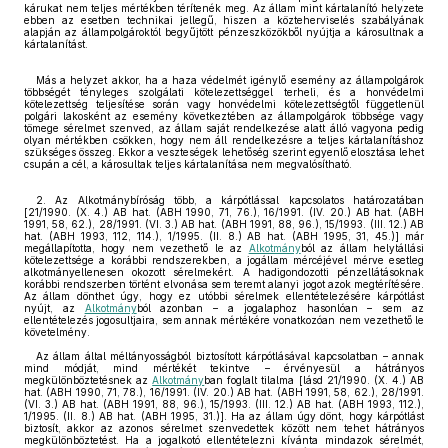
kárukat nem teljes mértékben térítenék meg. Az állam mint kártalanító helyzete
ebben az esetben technikai jellegű, hiszen a közteherviselés szabályának
alapján az állampolgároktól begyűjtött pénzeszközökből nyújtja a károsultnak a
kártalanítást.
Más a helyzet akkor, ha a haza védelmét igénylő esemény az állampolgárok
többségét tényleges szolgálati kötelezettséggel terheli, és a honvédelmi
kötelezettség teljesítése során vagy honvédelmi kötelezettségtől függetlenül
polgári lakosként az esemény következtében az állampolgárok többsége vagy
tömege sérelmet szenved, az állam saját rendelkezése alatt álló vagyona pedig
olyan mértékben csökken, hogy nem áll rendelkezésre a teljes kártalanításhoz
szükséges összeg. Ekkor a veszteségek lehetőség szerint egyenlő elosztása lehet
csupán a cél, a károsultak teljes kártalanítása nem megvalósítható.
2. Az Alkotmánybíróság több, a kárpótlással kapcsolatos határozatában
[21/1990. (X. 4.) AB hat. (ABH 1990, 71, 76.), 16/1991. (IV. 20.) AB hat. (ABH
1991, 58, 62.), 28/1991. (VI. 3.) AB hat. (ABH 1991, 88, 96.), 15/1993. (III. 12.) AB
hat. (ABH 1993, 112, 114.), 1/1995. (II. 8.) AB hat. (ABH 1995, 31, 45.)] már
megállapította, hogy nem vezethető le az
Alkotmány
ból az állam helytállási
kötelezettsége a korábbi rendszerekben, a jogállam mércéjével mérve esetleg
alkotmányellenesen okozott sérelmekért. A hadigondozotti pénzellátásoknak
korábbi rendszerben történt elvonása sem teremt alanyi jogot azok megtérítésére.
Az állam dönthet úgy, hogy ez utóbbi sérelmek ellentételezésére kárpótlást
nyújt, az
Alkotmány
ból azonban – a jogalaphoz hasonlóan – sem az
ellentételezés jogosultjaira, sem annak mértékére vonatkozóan nem vezethető le
követelmény.
Az állam által méltányosságból biztosított kárpótlásával kapcsolatban – annak
mind módját, mind mértékét tekintve – érvényesül a hátrányos
megkülönböztetésnek az
Alkotmány
ban foglalt tilalma [lásd 21/1990. (X. 4.) AB
hat. (ABH 1990, 71, 78.), 16/1991. (IV. 20.) AB hat. (ABH 1991, 58, 62.), 28/1991.
(VI. 3.) AB hat. (ABH 1991, 88, 96.), 15/1993. (III. 12.) AB hat. (ABH 1993, 112.),
1/1995. (II. 8.) AB hat. (ABH 1995, 31.)]. Ha az állam úgy dönt, hogy kárpótlást
biztosít, akkor az azonos sérelmet szenvedettek között nem tehet hátrányos
megkülönböztetést. Ha a jogalkotó ellentételezni kívánta mindazok sérelmét,