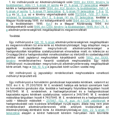
1. Az indítványozók az Alkotmánybíróságról szóló
1989. évi XXXII. törvény (a
továbbiakban: Abtv.) 1. §-ának
b)
pontja
és
21. §-ának (2) bekezdése
alapján
kérték a hadigondozásról szóló
1994. évi XLV. törvény (a továbbiakban: Hdt.) 4.
§-ának
a)
pontja
,
5. §-ának (1) bekezdése
,
6. §-ának (1) bekezdése
,
7. §-a
,
10.
§-a
és
14. §-a
, az e törvény végrehajtásáról szóló
113/1994. (VIII. 31.) Korm.
rendelet (a továbbiakban: Vhr.) 5. §-ának (4) és (5) bekezdése
, továbbá a
Magyar Köztársaság 1995. évi költségvetéséről szóló
1994. évi CIV. törvény 71. §-
a
(a továbbiakban: 1995.
Kvt.
) és a Magyar Köztársaság 1996. évi
költségvetéséről szóló
1995. évi CXXI. törvény (a továbbiakban: 1996. Kvt.) 74. §-
a
alkotmányellenességének megállapítását és megsemmisítését.
Továbbá:
Egy indítványozó a
Hdt. 10. §-ának
alkotmányellenességének megállapításán
és megsemmisítésén túl arra kérte az Alkotmánybíróságot, hogy állapítson meg a
jogalkotó mulasztásában megnyilvánuló alkotmányellenességet a
hadigondozottak kárpótlása szabályozásának elmaradása miatt, és kötelezze az
Országgyűlést a hadigondozottak vonatkozásában az életüktől és szabadságuktól
politikai okból jogtalanul megfosztottak kárpótlásáról szóló
1992. évi XXXII.
törvény
rendelkezéseihez hasonló szabályok meghozatalára. Egy másik
indítványozó mulasztásban megnyilvánuló alkotmányellenesség megállapítását
kérte amiatt, hogy a
Hdt. 10. §-a
a jogosultak körét szűken szabta meg.
Két indítványozó új jogszabályi rendelkezések meghozatalára vonatkozó
indítványt terjesztett elő.
Egy indítványozó a honvédelmi gondozással kapcsolatos kérdések, valamint az
1933. évi II. tc. (11.200/1939. M. E. rendelet) hatálya alá tartozó személyek hadi
és honvédelmi gondozási díja, továbbá a hadisegély folyósítása tárgyában hozott
346/1945. M. E. rendeletnek, a hadisegélyezéssel és a hadigondozással
kapcsolatos egyes kérdések szabályozása, valamint a 346/1945. M. E. rendelet
módosítása tárgyában hozott 4.740/1945. M. E. rendeletnek és a hadigondozásról
szóló – többször módosított –
21/1967. (Eü. K. aug. rk.) EüM utasításnak
a
hadigondozásból való kizárásra lehetőséget nyújtó egyes, általa meg nem jelölt
rendelkezéseit alkotmányellenesnek vélte, amelyek kiválasztását az
Alkotmánybíróság döntésére bízta. Az Alkotmánybíróság az
Abtv. 22. §-ának (1)
bekezdése
alapján a kérést határozott kérelem hiányában nem tekintette