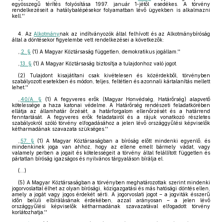
egyösszegű térítés folyósítása 1997. január 1-jétől esedékes. A törvény
rendelkezéseit a hatálybalépésekor folyamatban lévő ügyekben is alkalmazni
kell.''
4. Az
Alkotmány
nak az indítványozók által felhívott és az Alkotmánybíróság
által a döntésekor figyelembe vett rendelkezései a következők:
,,
2. §
(1) A Magyar Köztársaság független, demokratikus jogállam.''
,,
13. §
(1) A Magyar Köztársaság biztosítja a tulajdonhoz való jogot.
(2) Tulajdont kisajátítani csak kivételesen és közérdekből, törvényben
szabályozott esetekben és módon, teljes, feltétlen és azonnali kártalanítás mellett
lehet.''
,,
40/A. §
(1) A fegyveres erők (Magyar Honvédség, Határőrség) alapvető
kötelessége a haza katonai védelme. A Határőrség rendészeti feladatkörében
ellátja az államhatár őrzését, a határforgalom ellenőrzését és a határrend
fenntartását. A fegyveres erők feladatairól és a rájuk vonatkozó részletes
szabályokról szóló törvény elfogadásához a jelen lévő országgyűlési képviselők
kétharmadának szavazata szükséges.''
,,
57. §
(1) A Magyar Köztársaságban a bíróság előtt mindenki egyenlő, és
mindenkinek joga van ahhoz, hogy az ellene emelt bármely vádat, vagy
valamely perben a jogait és kötelességeit a törvény által felállított független és
pártatlan bíróság igazságos és nyilvános tárgyaláson bírálja el.
(…)
(5) A Magyar Köztársaságban a törvényben meghatározottak szerint mindenki
jogorvoslattal élhet az olyan bírósági, közigazgatási és más hatósági döntés ellen,
amely a jogát vagy jogos érdekét sérti. A jogorvoslati jogot – a jogviták ésszerű
időn belüli elbírálásának érdekében, azzal arányosan – a jelen lévő
országgyűlési képviselők kétharmadának szavazatával elfogadott törvény
korlátozhatja.''