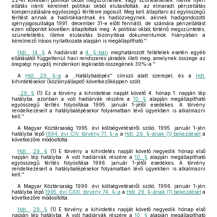
22-ét követően politikai okból megszüntették, vagy szüneteltették, illetve ilyen
ellátás iránti kérelmét politikai okból elutasították, az elmaradt pénzellátás
kompenzálására egyösszegű térítésre jogosult. Meg kell állapítani az egyösszegű
térítést annak a hadirokkantnak és hadiözvegynek, akinek hadigondozotti
igényjogosultsága 1991. december 31-e előtt fennállt, de számára pénzellátást
ezen időpontot követően állapítottak meg. A politikai okból történő megszüntetés,
szüneteltetés, illetve elutasítás bizonyítása dokumentumok hiányában a
kérelmező írásos nyilatkozata alapján is megállapítható.''
Hdt. ,,14. §
A hadiárvát a
4. §-ban
meghatározott feltételek esetén egyéb
ellátásától függetlenül havi rendszeres járadék illeti meg, amelynek összege az
öregségi nyugdíj mindenkori legkisebb összegének 30%-a.''
A
Hdt. 29. §-a
a ,,Hatálybalépés'' címszó alatt szerepel, és a
Hdt.
kihirdetésekor (közlönyállapot) következőképpen szólt:
,,
29. §
(1) Ez a törvény a kihirdetése napját követő 4. hónap 1. napján lép
hatályba, azonban a volt hadiárvák részére a
10. §
alapján megállapítható
egyösszegű térítés folyósítása 1995. január 1-jétől esedékes. A törvény
rendelkezéseit a hatálybalépésekor folyamatban lévő ügyekben is alkalmazni
kell.''
A Magyar Köztársaság 1995. évi költségvetéséről szóló, 1995. január 1-jén
hatályba lépő
1994. évi CIV. törvény 71. §-a
a
Hdt. 29. §-ának (1) bekezdését
a
következőre módosította:
Hdt. ,,29. §
(1) E törvény a kihirdetés napját követő negyedik hónap első
napján lép hatályba. A volt hadiárvák részére a
10. §
alapján megállapítható
egyösszegű térítés folyósítása 1996. január 1-jétől esedékes. A törvény
rendelkezéseit a hatálybalépésekor folyamatban lévő ügyekben is alkalmazni
kell.''
A Magyar Köztársaság 1996. évi költségvetéséről szóló, 1996. január 1-jén
hatályba lépő
1995. évi CXXI. törvény 74. §-a
a
Hdt. 29. §-ának (1) bekezdését
a
következőre módosította:
Hdt. ,,29. §
(1) E törvény a kihirdetés napját követő negyedik hónap első
napján lép hatályba. A volt hadiárvák részére a
10. §
alapján megállapítható