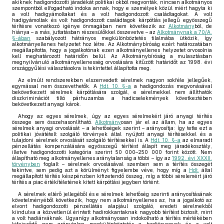
akiknek hadigondozotti járadékát politikai okból megvonták, nincsen alkotmányos
szempontból elfogadható indoka annak, hogy e személyek közül miért hagyta ki
a volt hadigyámoltakat és a volt hadigondozott családtagokat. A volt
hadigyámoltak és volt hadigondozott családtagok kárpótlás jellegű egyösszegű
térítésre vonatkozó igénye önmagában nem következik az
Alkotmány
ból, de
hiánya – a más, juttatásban részesülőkkel összevetve – az
Alkotmánynak a 70/A.
§-ában
szabályozott hátrányos megkülönböztetés tilalmába ütközik, így
alkotmányellenes helyzetet hoz létre. Az Alkotmánybíróság ezért határozatában
megállapította, hogy a jogalkotónak ezen alkotmányellenes helyzetet orvosolnia
kell meghatározott határidőn belül. Az Alkotmánybíróság a mulasztásban
megnyilvánuló alkotmányellenesség orvoslására kitűzött határidőt az 1998. évi
országgyűlési választásokra is tekintettel állapította meg.
Az elmúlt rendszerekben elszenvedett sérelmek nagyon sokféle jellegűek,
egymással nem összevethetők. A
Hdt. 10. §-a
a hadigondozás megvonásával
bekövetkezett sérelmek kárpótlására szolgál, e sérelmekkel nem állíthatók
diszkriminációt tiltó párhuzamba a hadicselekmények következtében
bekövetkezett anyagi károk.
Ahogy az egyes sérelmek, úgy az egyes sérelmekért járó anyagi térítés
összege sem összehasonlítható.
Alkotmány
osan jár el az állam, ha az egyes
sérelmek anyagi orvoslását – a lehetőségek szerint – arányosítja: így tette ezt a
politikai jóvátételt szolgáló törvények által nyújtott anyagi térítésekkel és a
tulajdoni sérelmek orvoslását szolgáló térítésekkel is. A
Hdt. 10. §-a
az elmaradt
pénzellátás kompenzálására egyösszegű térítést állapít meg járadékosztály,
illetve hadigondozotti kategória szerint 50 000–250 000 forint között. Nem
állapítható meg alkotmányellenes aránytalanság a többi – így az
1992. évi XXXII.
törvényben
foglalt – sérelmek orvoslásával szemben sem a térítés összegét
tekintve, sem pedig azt a körülményt figyelembe véve, hogy míg a
Hdt.
által
megállapított térítés készpénzben kifizetendő összeg, míg a többi sérelemért járó
térítés a piac értékítéletének kitett kárpótlási jegyben történt.
A sérelmek eltérő jellegéből és e sérelmek lehetőség szerinti arányosításának
követelményéből következik, hogy nem alkotmányellenes az, ha a jogalkotó az
elvont hadigondozotti pénzellátás alapjául szolgáló, eredeti sérelmekből
kiindulva a közvetlenül érintett hadirokkantaknak nagyobb térítést biztosít, mint
a volt hadiárváknak. Ugyanígy alkotmányosan indokolható a térítés mértékében