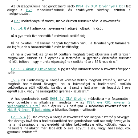
Az Országgyűlés a hadigondozásról szóló
1994. évi XLV. törvénnyel (Hdt.)
tett
eleget a
Hvt.
rendelkezéseinek, és szabályozta törvényi szinten a
hadigondozást.
A
Hdt.
indítvánnyal támadott, illetve érintett rendelkezései a következők:
Hdt. ,,4. §
A hadirokkant gyermeke hadigyámoltnak minősül
a)
a gyermek tizenhatodik életévének betöltéséig;
b)
ha oktatási intézmény nappali tagozatán tanul, a tanulmányok tartamára,
de legfeljebb a huszonötödik életév betöltéséig;
c)
ha a gyermek az
a)
és
b)
pontban meghatározott időtartam alatt tartósan
megrokkan, ennek az állapotnak a tartamára, a gyermek életkorára tekintet
nélkül, feltéve, hogy munkaképességének csökkenése a 67%-ot elérte.''
Hdt. 5. §-ának (1) bekezdése
a jogszabály kihirdetésekor a következőképpen
szólt:
,,
5. §
(1) Hadiözvegy a szolgálat következtében meghalt személy, illetve a
meghalt hadirokkant özvegye, ha a házasságot a hadieredetű sérülés
bekövetkezte előtt kötötték, illetőleg a házastárs halálakor már legalább 5 éve
együtt éltek, vagy házasságukból gyermek született.''
A hadigondozásról szóló
1994. évi XLV. törvényt
módosította – a folyamatban
lévő ügyekben is alkalmazni rendelten – az
1997. évi XIX. törvény (a
továbbiakban: Hdtm.)
1997. április 12-i hatállyal. A módosítás következtében a
Hdt. 5. §-ának (1) bekezdése
a következőképpen változott:
Hdt. ,,5. §
(1) Hadiözvegy a szolgálat következtében meghalt személy özvegye.
Hadiözvegy továbbá a hadirokkantként hadigondozásba vett személy özvegye is,
ha a házasságot a hadieredetű sérülés bekövetkezte előtt kötötték, vagy a
házastárs halálakor már legalább 5 éve együtt éltek, vagy házasságukból
gyermek született.''