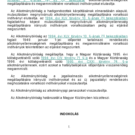
rendelet 5. §-ának (4) és (5) bekezdése
alkotmányellenességének
megállapítására és megsemmisítésére vonatkozó indítványokat elutasítja.
Az Alkotmánybíróság a hadigondozottak kárpótlásának elmaradásán alapuló,
mulasztásban megnyilvánuló alkotmányellenesség megállapítására vonatkozó
indítványt elutasítja, az
1994. évi XLV. törvény 10. §-ának (1) bekezdésében
foglaltakhoz képest mulasztásban megnyilvánuló alkotmányellenesség
megállapítására irányuló indítványok vonatkozásában pedig az eljárást
megszünteti.
Az Alkotmánybíróság az
1994. évi XLV. törvény 10. §-ának (1) bekezdésében
foglalt 1949. január 1-jei időpontot tartalmazó rendelkezés
alkotmányellenességének megállapítására és megsemmisítésére vonatkozó
indítványok tekintetében az eljárást megszünteti.
Az Alkotmánybíróság megállapítja, hogy a Magyar Köztársaság 1995. évi
költségvetéséről szóló
1994. évi CIV. törvény 71. §-a
és a Magyar Köztársaság
1996. évi költségvetéséről szóló
1995. évi CXXI. törvény 74. §-a
alkotmányellenesek, ezért azokat a hatálybalépésük időpontjára visszamenőleg
megsemmisíti.
Az Alkotmánybíróság a jogalkalmazás alkotmányellenességének
megállapítására irányuló indítványokat és az új jogszabályi rendelkezés
meghozatalára vonatkozó indítványokat visszautasítja.
Az Alkotmánybíróság az alkotmányjogi panaszokat visszautasítja.
Az Alkotmánybíróság határozatát a Magyar Közlönyben közzéteszi.
INDOKOLÁS
I.