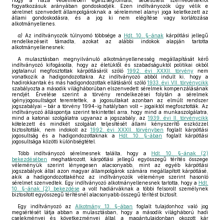
hogy a haza védelmében egészségromlást, sebesülést szenvedettekről
fogyatkozásuk arányában gondoskodjék. Ezen indítványozók úgy vélik e
sérelmet szenvedett állampolgároknak a sérelemmel alanyi joga keletkezett az
állami gondoskodásra, és a jog ki nem elégítése vagy korlátozása
alkotmányellenes.
a)
Az indítványozók túlnyomó többsége a
Hdt. 10. §-ának
kárpótlási jellegű
rendelkezéseit támadta, azokat az alábbi indokok alapján tartotta
alkotmányellenesnek:
A mulasztásban megnyilvánuló alkotmányellenesség megállapítását kérő
indítványozó kifogásolta, hogy az életüktől és szabadságuktól politikai okból
jogtalanul megfosztottak kárpótlásáról szóló
1992. évi XXXII. törvény
nem
vonatkozik a hadigondozottakra. Az indítványozó abból indult ki, hogy a
hadirokkantak és más hadigondozottak ellátásáról szóló
1933. évi VII. törvénycikk
szabályozta a második világháborúban elszenvedett sérelmek kompenzálásának
rendjét. Érvelése szerint a törvény rendelkezései folytán a sérelmek
igényjogosultságot teremtettek, a jogosultakat azonban az elmúlt rendszer
jogszabályai – bár a törvény 1994-ig hatályban volt – jogaiktól megfosztották. Az
indítványozó álláspontja szerint tekintettel arra, hogy mind a munkaszolgálatra,
mind a katonai szolgálatra ugyanaz a jogszabály, az
1939. évi II. törvénycikk
kötelezett és mindkét szolgálat teljesítését állami kényszerítő eszközzel
biztosították, nem indokolt az
1992. évi XXXII. törvényben
foglalt kárpótlási
jogosultság és a hadigondozottaknak a
Hdt. 10. §-ában
foglalt kárpótlási
jogosultsága közötti különbségtétel.
Több indítványozó sérelmesnek találta, hogy a
Hdt. 10. §-ának (2)
bekezdésében
meghatározott, kárpótlási jellegű egyösszegű térítés összege
véleményük szerint lényegesen alacsonyabb, mint az egyéb kárpótlási
jogszabályok által azon magyar állampolgárok számára megállapított kárpótlásé,
akik a hadigondozottakéhoz az indítványozók véleménye szerint hasonló
sérelmet szenvedtek. Egy indítványozó alkotmányellenesnek tartotta, hogy a
Hdt.
10. §-ának (2) bekezdése
a volt hadiárváknak a többi felsorolt személynek
biztosított egyösszegű térítésnél alacsonyabb összegű térítést biztosít.
Egy indítványozó az
Alkotmány 13. §-ában
foglalt tulajdonhoz való jog
megsértését látja abban a mulasztásban, hogy a második világháború hadi
cselekményei és következményei által a magántulajdonban okozott kár