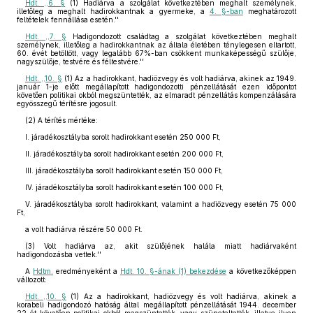
Hdt. ,,6. §
(1) Hadiárva a szolgálat következtében meghalt személynek,
illetőleg a meghalt hadirokkantnak a gyermeke, a
4. §-ban
meghatározott
feltételek fennállása esetén.''
Hdt. ,,7. §
Hadigondozott családtag a szolgálat következtében meghalt
személynek, illetőleg a hadirokkantnak az általa életében ténylegesen eltartott,
60. évét betöltött, vagy legalább 67%-ban csökkent munkaképességű szülője,
nagyszülője, testvére és féltestvére.''
Hdt. ,,10. §
(1) Az a hadirokkant, hadiözvegy és volt hadiárva, akinek az 1949.
január 1-je előtt megállapított hadigondozotti pénzellátását ezen időpontot
követően politikai okból megszüntették, az elmaradt pénzellátás kompenzálására
egyösszegű térítésre jogosult.
(2) A térítés mértéke:
I. járadékosztályba sorolt hadirokkant esetén 250 000 Ft,
II. járadékosztályba sorolt hadirokkant esetén 200 000 Ft,
III. járadékosztályba sorolt hadirokkant esetén 150 000 Ft,
IV. járadékosztályba sorolt hadirokkant esetén 100 000 Ft,
V. járadékosztályba sorolt hadirokkant, valamint a hadiözvegy esetén 75 000
Ft,
a volt hadiárva részére 50 000 Ft.
(3) Volt hadiárva az, akit szülőjének halála miatt hadiárvaként
hadigondozásba vettek.''
A
Hdtm.
eredményeként a
Hdt. 10. §-ának (1) bekezdése
a következőképpen
változott:
Hdt. ,,10. §
(1) Az a hadirokkant, hadiözvegy és volt hadiárva, akinek a
korabeli hadigondozó hatóság által megállapított pénzellátását 1944. december