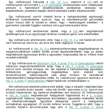
Egy indítványozó hiányolta a
Hdt. 10. §-a
, valamint a
Vhr.
-nek az
indítványával nem érintett
5. § (2) bekezdése
vonatkozásban azon szabályokat,
amelyek a hadirokkant járadékosztályba sorolásának változása (pl.
állapotváltozás, jövedelem alapján történő átsorolás) esetén alkalmazandók.
Egy indítványozó szerint indokolt lenne a hadigondozottak egyösszegű
térítésének különböztetése aszerint, hogy az ellentételezendő pénzellátás
milyen hosszú időn át maradt el, illetve, hogy – hadiözvegyek esetében – a
gyermekek számától függően mekkora volt a gyermeknevelési teher.
Egy indítványozó sérelmesnek találta, hogy a
Hdt.
-ben meghatározott
járadékigények és az egyösszegű térítésre vonatkozó igény nem örökölhetőek.
Egy indítványozó sérelmesnek vélte, hogy a
Hdt. 10. §-a
volt hadiárvát említ,
mert véleménye szerint az, aki árva lett, élete végéig az is marad.
Az indítványozók a
Hdt. 10. §-a
alkotmányellenessége megállapításának és
megsemmisítésének esetére kérték annak figyelembevételét, hogy az abban
meghatározott egyösszegű térítés a jogszabály meghozatala óta az infláció miatt
veszített értékéből.
b)
Egy indítványozó az
Alkotmány 70/A. §-ának (1) és (3) bekezdésébe
ütköző
hátrányos megkülönböztetésnek tartja, hogy a
Hdt. 5. §-ának (1) bekezdése
szerint azon személy özvegye, aki, bár megfelel a hadirokkantság jogszabályi
feltételeinek, igényjogosultság megállapítása iránti eljárást nem
kezdeményezett, hadiözvegynek csak akkor minősül, ha házastársát
hadirokkantként hadigondozásba vették. Az indítványozó ugyanezt sérelmezi a
Hdt. 6. §-ának (1) bekezdésében
foglalt hadiárvák vonatkozásában is.
Két indítványozó alkotmányellenesnek találta, hogy a második világháborúban
elhunyt személy árván maradt – mára már felnőtt – gyermeke a
Hdt.
szerint nem
minősül hadiárvának, így hadiárva-járadékban sem részesül. Az indítványozók
a
Hdt. 4. §-ában
meghatározott hadigyámolt fogalmának és a
6. §-ában
meghatározott hadiárva fogalmának tekintetében jogszabály-módosítást kértek
az Alkotmánybíróságtól. Egyikőjük álláspontja szerint a hadigyámolt
korhatárának egységesen 25 évnek kellene lennie, függetlenül attól, hogy a
személy folytat-e tanulmányokat vagy sem, a
Hdt. 4. §-ának
c)
pontja