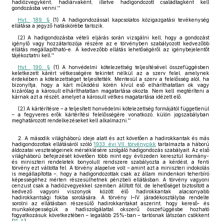
hadiözvegyként, hadiárvaként, illetve hadigondozott családtagként kell
gondozásba venni.''
Hvt. ,,189. §
(1) A hadigondozással kapcsolatos közigazgatási tevékenység
ellátása a jegyző hatáskörébe tartozik.
(2) A hadigondozásba vételi eljárás során vizsgálni kell, hogy a gondozást
igénylő vagy hozzátartozója részére az e törvényben szabályozott kedvezőbb
ellátás megállapítható-e. A kedvezőbb ellátás lehetőségéről az igénybejelentőt
tájékoztatni kell.''
Hvt. ,,190. §
(1) A honvédelmi kötelezettség teljesítésével összefüggésben
keletkezett kárért vétkességére tekintet nélkül az a szerv felel, amelynek
érdekében a kötelezettséget teljesítették. Mentesül a szerv a felelősség alól, ha
bizonyítja, hogy a kárt működési körén kívül eső elháríthatatlan ok vagy
kizárólag a károsult elháríthatatlan magatartása okozta. Nem kell megtéríteni a
kárnak azt a részét, amelyet a károsult vétkes magatartása idézett elő.
(2) A kártérítésre – a teljesített honvédelmi kötelezettség formájától függetlenül
– a fegyveres erők kártérítési felelősségére vonatkozó, külön jogszabályban
meghatározott rendelkezéseket kell alkalmazni.''
2. A második világháború ideje alatt és azt követően a hadirokkantak és más
hadigondozottak ellátásáról szóló
1933. évi VII. törvénycikk
tartalmazta a háború
áldozatai veszteségeinek mérséklésére szolgáló hadigondozás szabályait. Az első
világháború befejezését követően több mint egy évtizeden keresztül kormány-
és miniszteri rendeletek bonyolult rendszere szabályozta a kérdést, a fenti
törvény ezt váltotta fel. A törvény alapelve volt – amint azt a miniszteri indokolás
is megállapította –, hogy a hadigondozottak csak az állam mindenkori teherbíró
képességéhez mérten részesülhetnek pénzbeli ellátásban. A törvény vagyoni
cenzust csak a hadiözvegyekkel szemben állított föl, de lehetőséget biztosított a
kedvező vagyoni viszonyok között élő hadirokkantak alacsonyabb
hadirokkantsági fokba sorolására. A törvény I–IV. járadékosztályba rendelte
sorolni az ellátásban részesülő hadirokkantakat aszerint, hogy kereső- és
munkaképességük a hadiszolgálattal okszerű összefüggésbe hozható
fogyatkozásuk következtében – legalább 25%-ban – tartósnak látszóan csökkent