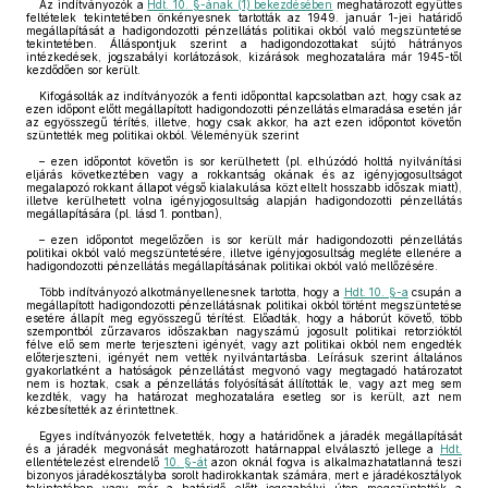
Az indítványozók a
Hdt. 10. §-ának (1) bekezdésében
meghatározott együttes
feltételek tekintetében önkényesnek tartották az 1949. január 1-jei határidő
megállapítását a hadigondozotti pénzellátás politikai okból való megszüntetése
tekintetében. Álláspontjuk szerint a hadigondozottakat sújtó hátrányos
intézkedések, jogszabályi korlátozások, kizárások meghozatalára már 1945-től
kezdődően sor került.
Kifogásolták az indítványozók a fenti időponttal kapcsolatban azt, hogy csak az
ezen időpont előtt megállapított hadigondozotti pénzellátás elmaradása esetén jár
az egyösszegű térítés, illetve, hogy csak akkor, ha azt ezen időpontot követőn
szüntették meg politikai okból. Véleményük szerint
– ezen időpontot követőn is sor kerülhetett (pl. elhúzódó holttá nyilvánítási
eljárás következtében vagy a rokkantság okának és az igényjogosultságot
megalapozó rokkant állapot végső kialakulása közt eltelt hosszabb időszak miatt),
illetve kerülhetett volna igényjogosultság alapján hadigondozotti pénzellátás
megállapítására (pl. lásd 1. pontban),
– ezen időpontot megelőzően is sor került már hadigondozotti pénzellátás
politikai okból való megszüntetésére, illetve igényjogosultság megléte ellenére a
hadigondozotti pénzellátás megállapításának politikai okból való mellőzésére.
Több indítványozó alkotmányellenesnek tartotta, hogy a
Hdt. 10. §-a
csupán a
megállapított hadigondozotti pénzellátásnak politikai okból történt megszüntetése
esetére állapít meg egyösszegű térítést. Előadták, hogy a háborút követő, több
szempontból zűrzavaros időszakban nagyszámú jogosult politikai retorzióktól
félve elő sem merte terjeszteni igényét, vagy azt politikai okból nem engedték
előterjeszteni, igényét nem vették nyilvántartásba. Leírásuk szerint általános
gyakorlatként a hatóságok pénzellátást megvonó vagy megtagadó határozatot
nem is hoztak, csak a pénzellátás folyósítását állították le, vagy azt meg sem
kezdték, vagy ha határozat meghozatalára esetleg sor is került, azt nem
kézbesítették az érintettnek.
Egyes indítványozók felvetették, hogy a határidőnek a járadék megállapítását
és a járadék megvonását meghatározott határnappal elválasztó jellege a
Hdt.
ellentételezést elrendelő
10. §-át
azon oknál fogva is alkalmazhatatlanná teszi
bizonyos járadékosztályba sorolt hadirokkantak számára, mert e járadékosztályok