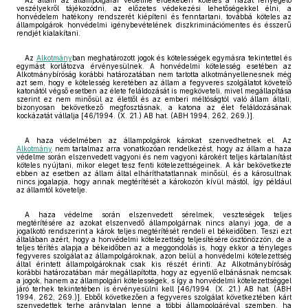
Az állam az állampolgárai védelme érdekében köteles a hazát fenyegető
veszélyekről tájékozódni, az előzetes védekezési lehetőségekkel élni, a
honvédelem hatékony rendszerét kiépíteni és fenntartani, továbbá köteles az
állampolgárok honvédelmi igénybevételének diszkriminációmentes és ésszerű
rendjét kialakítani.
Az
Alkotmány
ban meghatározott jogok és kötelességek egymásra tekintettel és
egymást korlátozva érvényesülnek. A honvédelmi kötelesség esetében az
Alkotmánybíróság korábbi határozatában nem tartotta alkotmányellenesnek még
azt sem, hogy e kötelesség keretében az állam a fegyveres szolgálatot követelő
katonától végső esetben az élete feláldozását is megköveteli, mivel megállapítása
szerint ez nem minősül az élettől és az emberi méltóságtól való állam általi,
bizonyosan bekövetkező megfosztásnak, a katona az élet feláldozásának
kockázatát vállalja [46/1994. (X. 21.) AB hat. (ABH 1994, 262, 269.)].
A haza védelmében az állampolgárok károkat szenvedhetnek el. Az
Alkotmány
nem tartalmaz arra vonatkozóan rendelkezést, hogy az állam a haza
védelme során elszenvedett vagyoni és nem vagyoni károkért teljes kártalanítást
köteles nyújtani, mikor eleget tesz fenti kötelezettségeinek. A kár bekövetkezte
ebben az esetben az állam által elháríthatatlannak minősül, és a károsultnak
nincs jogalapja, hogy annak megtérítését a károkozón kívül mástól, így például
az államtól követelje.
A haza védelme során elszenvedett sérelmek, veszteségek teljes
megtérítésére az azokat elszenvedő állampolgárnak nincs alanyi joga, de a
jogalkotó rendszerint a károk teljes megtérítését rendeli el békeidőben. Teszi ezt
általában azért, hogy a honvédelmi kötelezettség teljesítésére ösztönözzön, de a
teljes térítés alapja a békeidőben az a meggondolás is, hogy ekkor a tényleges
fegyveres szolgálat az állampolgároknak, azon belül a honvédelmi kötelezettség
által érintett állampolgároknak csak kis részét érinti. Az Alkotmánybíróság
korábbi határozatában már megállapította, hogy az egyenlő elbánásnak nemcsak
a jogok, hanem az állampolgári kötelességek, s így a honvédelmi kötelezettséggel
járó terhek tekintetében is érvényesülni kell [46/1994. (X. 21.) AB hat. (ABH
1994, 262, 269.)]. Ebből következően a fegyveres szolgálat következtében kárt
szenvedettek terhe aránytalan lenne a többi állampolgáréval szemben, ha