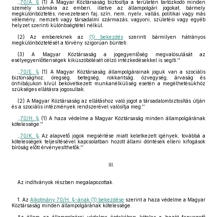
,,
70/A. §
(1) A Magyar Köztársaság biztosítja a területén tartózkodó minden
személy számára az emberi, illetve az állampolgári jogokat, bármely
megkülönböztetés, nevezetesen faj, szín, nem, nyelv, vallás, politikai vagy más
vélemény, nemzeti vagy társadalmi származás, vagyoni, születési vagy egyéb
helyzet szerinti különbségtétel nélkül.
(2) Az embereknek az
(1) bekezdés
szerinti bármilyen hátrányos
megkülönböztetését a törvény szigorúan bünteti.
(3) A Magyar Köztársaság a jogegyenlőség megvalósulását az
esélyegyenlőtlenségek kiküszöbölését célzó intézkedésekkel is segíti.''
,,
70/E. §
(1) A Magyar Köztársaság állampolgárainak joguk van a szociális
biztonsághoz; öregség, betegség, rokkantság, özvegység, árvaság és
önhibájukon kívül bekövetkezett munkanélküliség esetén a megélhetésükhöz
szükséges ellátásra jogosultak.
(2) A Magyar Köztársaság az ellátáshoz való jogot a társadalombiztosítás útján
és a szociális intézmények rendszerével valósítja meg.''
,,
70/H. §
(1) A haza védelme a Magyar Köztársaság minden állampolgárának
kötelessége.''
,,
70/K. §
Az alapvető jogok megsértése miatt keletkezett igények, továbbá a
kötelességek teljesítésével kapcsolatban hozott állami döntések elleni kifogások
bíróság előtt érvényesíthetők.''
III.
Az indítványok részben megalapozottak.
1. Az
Alkotmány 70/H. §-ának (1) bekezdése
szerint a haza védelme a Magyar
Köztársaság minden állampolgárának kötelessége.