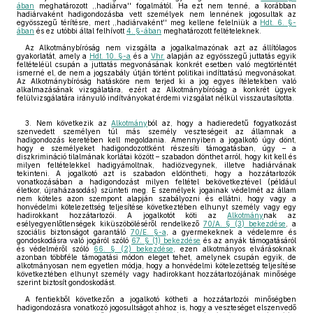
ában
meghatározott ,,hadiárva'' fogalmától. Ha ezt nem tenné, a korábban
hadiárvaként hadigondozásba vett személyek nem lennének jogosultak az
egyösszegű térítésre, mert ,,hadiárvaként'' meg kellene felelniük a
Hdt. 6. §-
ában
és ez utóbbi által felhívott
4. §-ában
meghatározott feltételeknek.
Az Alkotmánybíróság nem vizsgálta a jogalkalmazónak azt az állítólagos
gyakorlatát, amely a
Hdt. 10. §-a
és a
Vhr.
alapján az egyösszegű juttatás egyik
feltételéül csupán a juttatás megvonásának konkrét esetben való megtörténtét
ismerné el, de nem a jogszabály útján történt politikai indíttatású megvonásokat.
Az Alkotmánybíróság hatásköre nem terjed ki a jog egyes ítéletekben való
alkalmazásának vizsgálatára, ezért az Alkotmánybíróság a konkrét ügyek
felülvizsgálatára irányuló indítványokat érdemi vizsgálat nélkül visszautasította.
3. Nem következik az
Alkotmány
ból az, hogy a hadieredetű fogyatkozást
szenvedett személyen túl más személy veszteségeit az államnak a
hadigondozás keretében kell megoldania. Amennyiben a jogalkotó úgy dönt,
hogy e személyeket hadigondozottként részesíti támogatásban, úgy – a
diszkrimináció tilalmának korlátai között – szabadon dönthet arról, hogy kit kell és
milyen feltételekkel hadigyámoltnak, hadiözvegynek, illetve hadiárvának
tekinteni. A jogalkotó azt is szabadon eldöntheti, hogy a hozzátartozók
vonatkozásában a hadigondozást milyen feltétel bekövetkeztével (például
életkor, újraházasodás) szünteti meg. E személyek jogainak védelmét az állam
nem köteles azon szempont alapján szabályozni és ellátni, hogy vagy a
honvédelmi kötelezettség teljesítése következtében elhunyt személy vagy egy
hadirokkant hozzátartozói. A jogalkotót köti az
Alkotmány
nak az
esélyegyenlőtlenségek kiküszöböléséről rendelkező
70/A. § (3) bekezdése
, a
szociális biztonságot garantáló
70/E. §-a
, a gyermekeknek a védelemre és
gondoskodásra való jogáról szóló
67. § (1) bekezdése
és az anyák támogatásáról
és védelméről szóló
66. § (2) bekezdése
, ezen alkotmányos elvárásoknak
azonban többféle támogatási módon eleget tehet, amelynek csupán egyik, de
alkotmányosan nem egyetlen módja, hogy a honvédelmi kötelezettség teljesítése
következtében elhunyt személy vagy hadirokkant hozzátartozójának minősége
szerint biztosít gondoskodást.
A fentiekből következőn a jogalkotó kötheti a hozzátartozói minőségben
hadigondozásra vonatkozó jogosultságot ahhoz is, hogy a veszteséget elszenvedő