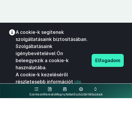
A cookie-k segítenek
szolgáltatásaink biztosításában.
Szolgáltatásaink
igénybevételével Ön
beleegyezik a cookie-k
Elfogadom
használatába.
A cookie-k kezeléséről
részletesebb információt
ide
kattintva olvashat.
Szerkezet
Keresés
Megnyitottak
Eszköztár
Változások