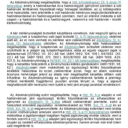
Az Alkotmánybíróság megállapította, hogy a
Hdt. kihirdetésekori 29. §-ának (1)
bekezdése
, amely a hadirokkantak és a hadiözvegyek igényével szemben a volt
hadiárvák térítésének folyósítását négy hónappal későbbre, az új költségvetési
évre halasztotta, nem jelentette a volt hadiárvák hátrányos megkülönböztetését a
hadirokkantakkal és hadiözvegyekkel szemben, mert az eltérést indokolta a két
csoport – a hadirokkantak és a hadiözvegyek, valamint a volt hadiárvák – közötti
életkorkülönbség.
A bár méltányosságból biztosított kárpótlásra vonatkozó, már megnyílt igény az
Alkotmány
nak a tulajdonhoz való jogot biztosító
13. § (1) bekezdésének
védelme
alatt áll, az el nem vonható és mértéke sem csökkenthető az
Alkotmány 13. §-
ának (2) bekezdésébe
ütközően. Az Alkotmánybíróság több határozatában
megállapította, hogy a tulajdonnak az
Alkotmány
ban biztosított védelme nem
szűkíthető le a polgári jog tulajdonfogalmára, abba az egyéb vagyoni jogok is
beletartoznak [17/1992. (III. 30.) AB hat. (ABH 1992, 104, 108.), 64/1993. (XII.
22.) AB hat. (ABH 1993, 373, 380.), 800/B/1993. AB hat. (ABH 1996, 420,
421.)]. Az Alkotmánybíróság a
16/1991. (IV. 20.) AB határozatában
megállapította,
hogy a kárpótlás fedezetéről a törvényhozás köteles gondoskodni (ABH 1991, 58,
62.).
Alkotmány
osan nem indokolható az egyösszegű térítés folyósításának
későbbre halasztása és ezzel csökkentése azzal, hogy az állam számára
bizonyos nehézséget jelent az általa már megállapított kárpótlás időben való
kifizetése. Az Alkotmánybíróság az igény csökkentésének tartotta a jelenlegi
infláció mértékétől függetlenül pusztán annak tényét is, hogy a jogosult
meghatározott időn keresztül nem tudott a neki járó anyagi javakkal rendelkezni.
Az Alkotmánybíróság ezért megállapította, hogy a
Hdt. 10. §-a
alapján a volt
hadiárváknak járó egyösszegű térítés folyósításának az elhalasztása az
igénynek az
Alkotmány 13. §-ába
ütköző csökkentését jelentette, ezért a
halasztást elrendelő jogszabályi rendelkezéseket az 1995.
Kvt. 71. §-át
és az
1996. Kvt. 74. §-át
megsemmisítette. Az Alkotmánybíróság érdemben nem bírálta
el azon indítványokat, amelyek szerint a
Hdt. 29. §-a (1) bekezdésének
ismételt
módosítása a jogállamiságot magában foglaló jogbiztonság elvébe ütközik, mert a
fentiek szerint a
Hdt. 10. §-a
alapján járó egyösszegű térítés folyósításának nem
csupán az ismételt elhalasztása alkotmányellenes, hanem annak már első ízben
való megtörténte is.