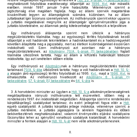
részére megállapított egyösszegű térítésnek a
Hdt. 29. §-ának (1) bekezdésében
meghatározott folyósítása esedékességi időpontját az
1996. Kvt.
már második
esetben, immár 1997. január 1-jére halasztotta. Véleményük szerint a
jogbiztonság elve magában foglalja, hogy az állami szervek magatartása
kiszámítható legyen az állampolgárok számára, különösen, ha az állam
juttatásokat ígér bizonyos személyeknek. Az indítványozók szerint ekkor ugyanis
a juttatás megadásával megnyílik az állampolgár igényérvényesítési joga a
juttatás követelésére, az államnak pedig kötelezettsége keletkezik a teljesítésre.
Egy indítványozó álláspontja szerint nem ütközik a hátrányos
megkülönböztetés tilalmába, hogy az egyösszegű térítés folyósításának kezdő
időpontját a volt hadiárvák tekintetében a hadirokkantakét és a hadiözvegyekét
követően állapította meg a jogszabály, mert az életkori különbségekkel ésszerűen
indokolható volt. Ezen indítványozó azt azonban már a hátrányos
megkülönböztetésnek, az
Alkotmány 70/A. §-ának (1) bekezdésében
foglalt
tilalmába ütközőnek tartotta, hogy az állam a kifizetés határidejét többször
módosította, így azt ismételten időben eltolta.
Egy indítványozó az
Alkotmány
nak a hátrányos megkülönböztetés tilalmát
tartalmazó
70/A. §-ába
ütközőnek tartotta, hogy a volt hadiárváknak a
Hdt. 10. §-
a
alapján járó egyösszegű térítés folyósítását az 1995.
Kvt.
, majd a
1996. Kvt.
is
elhalasztotta. Az indítványozó hivatkozott az
Alkotmány 8. §-ának (1)
bekezdésére
,
57. §-ának (5) bekezdésére
és
64. §-ára
is.
3. A honvédelmi miniszter az ügyben a
Hdt. 10. §-a
alkotmányellenességének
megállapítására irányuló indítványokra tett észrevételt, időben még a
rendelkezés 1997. évi módosítását megelőzően. Álláspontja szerint e rendelkezés
kárpótlásjellegű szabályokat tartalmaz, és ezért jellegénél fogva eltér a
Hdt.
egyéb szabályaitól. A juttatás kárpótlás jellege indokolja, véleménye szerint, a
juttatás mértékére, a juttatás jogalapjára (a sérelem fogalmára és időbeli
bekövetkeztének meghatározására), valamint érvényesítés eljárási szabályaira
(bizonyítási teher az igénylőn) vonatkozó szabályok kialakítását. A honvédelmi
miniszter a fentiek alapján a
Hdt. 10. §-át
nem vélte alkotmányellenesnek.
II.