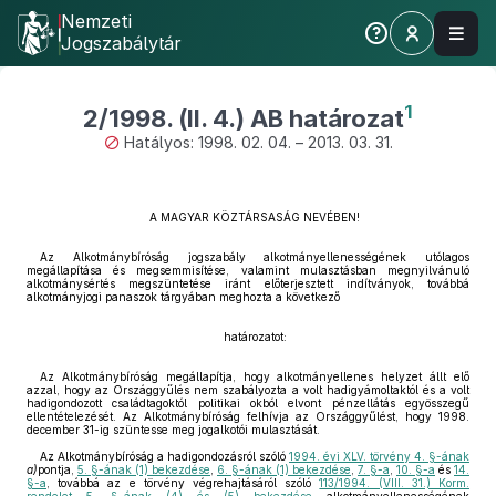
Nemzeti
Jogszabálytár
1
2/1998. (II. 4.) AB határozat
Hatályos: 1998. 02. 04. – 2013. 03. 31.
A MAGYAR KÖZTÁRSASÁG NEVÉBEN!
Az Alkotmánybíróság jogszabály alkotmányellenességének utólagos
megállapítása és megsemmisítése, valamint mulasztásban megnyilvánuló
alkotmánysértés megszüntetése iránt előterjesztett indítványok, továbbá
alkotmányjogi panaszok tárgyában meghozta a következő
határozatot:
Az Alkotmánybíróság megállapítja, hogy alkotmányellenes helyzet állt elő
azzal, hogy az Országgyűlés nem szabályozta a volt hadigyámoltaktól és a volt
hadigondozott családtagoktól politikai okból elvont pénzellátás egyösszegű
ellentételezését. Az Alkotmánybíróság felhívja az Országgyűlést, hogy 1998.
december 31-ig szüntesse meg jogalkotói mulasztását.
Az Alkotmánybíróság a hadigondozásról szóló
1994. évi XLV. törvény 4. §-ának
a)
pontja,
5. §-ának (1) bekezdése
,
6. §-ának (1) bekezdése
,
7. §-a
,
10. §-a
és
14.
§-a
, továbbá az e törvény végrehajtásáról szóló
113/1994. (VIII. 31.) Korm.