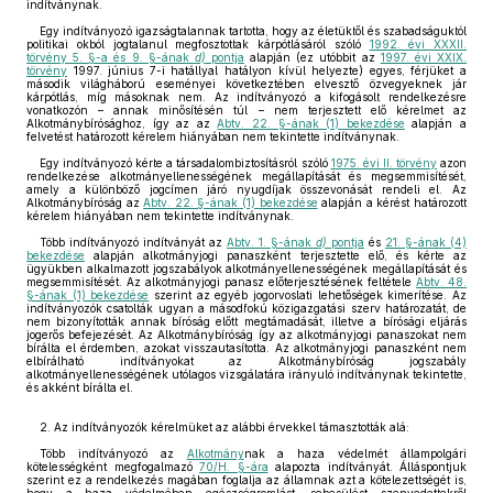
indítványnak.
Egy indítványozó igazságtalannak tartotta, hogy az életüktől és szabadságuktól
politikai okból jogtalanul megfosztottak kárpótlásáról szóló
1992. évi XXXII.
törvény 5. §-a és 9. §-ának
d)
pontja
alapján (ez utóbbit az
1997. évi XXIX.
törvény
1997. június 7-i hatállyal hatályon kívül helyezte) egyes, férjüket a
második világháború eseményei következtében elvesztő özvegyeknek jár
kárpótlás, míg másoknak nem. Az indítványozó a kifogásolt rendelkezésre
vonatkozón – annak minősítésén túl – nem terjesztett elő kérelmet az
Alkotmánybírósághoz, így az az
Abtv. 22. §-ának (1) bekezdése
alapján a
felvetést határozott kérelem hiányában nem tekintette indítványnak.
Egy indítványozó kérte a társadalombiztosításról szóló
1975. évi II. törvény
azon
rendelkezése alkotmányellenességének megállapítását és megsemmisítését,
amely a különböző jogcímen járó nyugdíjak összevonását rendeli el. Az
Alkotmánybíróság az
Abtv. 22. §-ának (1) bekezdése
alapján a kérést határozott
kérelem hiányában nem tekintette indítványnak.
Több indítványozó indítványát az
Abtv. 1. §-ának
d)
pontja
és
21. §-ának (4)
bekezdése
alapján alkotmányjogi panaszként terjesztette elő, és kérte az
ügyükben alkalmazott jogszabályok alkotmányellenességének megállapítását és
megsemmisítését. Az alkotmányjogi panasz előterjesztésének feltétele
Abtv. 48.
§-ának (1) bekezdése
szerint az egyéb jogorvoslati lehetőségek kimerítése. Az
indítványozók csatolták ugyan a másodfokú közigazgatási szerv határozatát, de
nem bizonyították annak bíróság előtt megtámadását, illetve a bírósági eljárás
jogerős befejezését. Az Alkotmánybíróság így az alkotmányjogi panaszokat nem
bírálta el érdemben, azokat visszautasította. Az alkotmányjogi panaszként nem
elbírálható indítványokat az Alkotmánybíróság jogszabály
alkotmányellenességének utólagos vizsgálatára irányuló indítványnak tekintette,
és akként bírálta el.
2. Az indítványozók kérelmüket az alábbi érvekkel támasztották alá:
Több indítványozó az
Alkotmány
nak a haza védelmét állampolgári
kötelességként megfogalmazó
70/H. §-ára
alapozta indítványát. Álláspontjuk
szerint ez a rendelkezés magában foglalja az államnak azt a kötelezettségét is,