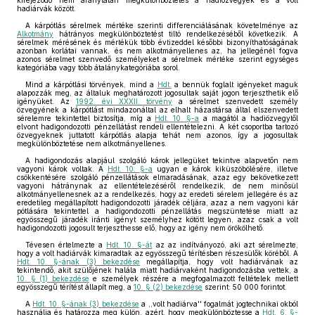
kifejeződő nem aránytalan megkülönböztetés a hadiözvegyek és a volt
hadiárvák között.
A kárpótlás sérelmek mértéke szerinti differenciálásának követelménye az
Alkotmány
hátrányos megkülönböztetést tiltó rendelkezéséből következik. A
sérelmek mérésének és mértékük több évtizeddel későbbi bizonyíthatóságának
azonban korlátai vannak, és nem alkotmányellenes az, ha jellegénél fogva
azonos sérelmet szenvedő személyeket a sérelmek mértéke szerint egységes
kategóriába vagy több átalánykategóriába sorol.
Mind a kárpótlási törvények, mind a
Hdt.
a bennük foglalt igényeket maguk
alapozzák meg, az általuk meghatározott jogosultak saját jogon terjeszthetik elő
igényüket. Az
1992. évi XXXII. törvény
a sérelmet szenvedett személy
özvegyének a kárpótlást mindazonáltal az elhalt házastársa által elszenvedett
sérelemre tekintettel biztosítja, míg a
Hdt. 10. §-a
a magától a hadiözvegytől
elvont hadigondozotti pénzellátást rendeli ellentételezni. A két csoportba tartozó
özvegyeknek juttatott kárpótlás alapja tehát nem azonos, így a jogosultak
megkülönböztetése nem alkotmányellenes.
A hadigondozás alapjául szolgáló károk jellegüket tekintve alapvetőn nem
vagyoni károk voltak. A
Hdt. 10. §-a
ugyan e károk kiküszöbölésére, illetve
csökkentésére szolgáló pénzellátások elmaradásának, azaz egy bekövetkezett
vagyoni hátránynak az ellentételezéséről rendelkezik, de nem minősül
alkotmányellenesnek az a rendelkezés, hogy az eredeti sérelem jellegére és az
eredetileg megállapított hadigondozotti járadék céljára, azaz a nem vagyoni kár
pótlására tekintettel a hadigondozotti pénzellátás megszüntetése miatt az
egyösszegű járadék iránti igényt személyhez kötött legyen, azaz csak a volt
hadigondozotti jogosult terjeszthesse elő, hogy az igény nem örökölhető.
Tévesen értelmezte a
Hdt. 10. §-át
az az indítványozó, aki azt sérelmezte,
hogy a volt hadiárvák kimaradtak az egyösszegű térítésben részesülők köréből. A
Hdt. 10. §-ának (3) bekezdése
megállapítja, hogy volt hadiárvának az
tekintendő, akit szülőjének halála miatt hadiárvaként hadigondozásba vettek, a
10. § (1) bekezdése
e személyek részére a megfogalmazott feltételek mellett
egyösszegű térítést állapít meg, a
10. § (2) bekezdése
szerint: 50 000 forintot.
A
Hdt. 10. §-ának (3) bekezdése
a ,,volt hadiárva'' fogalmát jogtechnikai okból
használja és határozza meg külön, azért, hogy megkülönböztesse a
Hdt. 6. §-