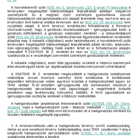
(
11. §
).
A honvédelemről szóló
1939. évi II. törvénycikk 223. §-ának (1) bekezdése
a
törvényben megállapított kötelezettségek teljesítéséből adódóan megsérült
személyekről és a meghalt ilyen személyek gyámolításra szoruló
hátramaradottairól való gondoskodás elvi alapját teremtette meg, mert erre sem az
érvényben lévő katonai ellátási törvények, sem az
1933. évi VII. törvénycikk
nem
nyújtottak alapot. A fenti törvényi rendelkezés felhatalmazta a Kormányt
(minisztériumot), hogy a gondozás részletszabályait – igényjogosultak körét, a
gondozás előfeltételeit, a gondozás módozatait, mértékét – a rokkantellátásról
szóló
1933. évi VII. törvénycikk
rendelkezéseinek figyelembevételével rendelettel
állapítsa meg. A második világháború során bekövetkezett, a honvédelemről szóló
törvényben megállapított kötelezettségek teljesítéséből adódó sérülés, sebesülés,
más egészségrontás, illetőleg halál esetén tehát az e felhatalmazás alapján
kibocsátott 11.200/1939. M. E. rendelet és nem az
1933. évi VII. törvénycikk
szabályozta az e veszteséget szenvedett személyek gondozásának feltételeit.
A második világháború során több jogszabály született a háborús események
által okozott egyéb károk (pl. légitámadások következményeinek) elhárításáról.
A 346/1945. M. E. rendelettel megkezdődött a hadigondozás szabályainak
módosítása, annak bizonyos személyi körre korlátozása. A korlátozások
alapvetően kétirányúak voltak: egyrészt kizártak a hadigondozásból egyes, az
1944. október 15-ét követően igényjogosulttá vált személyeket, másrészt a
hadigondozottak pénzellátásra való jogosultságát a megélhetést biztosító
jövedelem vagy tevékenység hiányához kötötték. A fenti jogszabályok az
igényjogosultak osztályba sorolását is többször módosították.
A hadigondozottak járadékának felemeléséről szóló
68/1958. (XII. 24.) Korm.
rendelet
, majd a hadigondozásról szóló – többször módosított –
21/1967. (Eü. K.
aug. rk.) EüM utasítás
volt több mint két évtizeden át a hadigondozás mértékét és
részben feltételeit megállapító jogszabály.
3. A rendszerváltozás után a hadigondozás törvényi szintű szabályozásáig,
illetve az arra vonatkozó törvény hatálybaléptéig, azaz 1994. szeptember 1-jéig a
kiegészítő hadigondozotti pénzellátásról szóló
6/1992. (I. 16.) Korm. rendelet
szabályozta átmenetileg a kérdést.