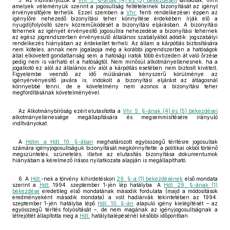
5. Az indítványozók a
Vhr. 5. §-ának (4) és (5) bekezdéseit
támadták, mint
amelyek véleményük szerint a jogosultság feltételeinek bizonyítását az igényt
érvényesítőjére terhelik. Ezzel szemben a
Vhr.
fenti rendelkezései éppen az
igénylőre nehezedő bizonyítási teher könnyítése érdekében írják elő a
nyugdíjfolyósító szerv közreműködését a bizonyítási eljárásban. A bizonyítási
tehernek az igényét érvényesítő jogosultra nehezedése a bizonyítási tehernek
az egész jogrendszerben érvényesülő általános szabályából adódik: jogszabályi
rendelkezés hiányában az érdekeltet terheli. Az állam a kárpótlás biztosítására
nem köteles, annak nem jogalapja még a korábbi jogrendszerben a hatóságok
által elkövetett gondatlanság sem, a hatósági iratok több évtizeden át való őrzése
pedig nem is várható el a hatóságtól. Nem minősül alkotmányellenesnek, ha a
jogalkotó ez alól az általános elv alól a kárpótlás esetében nem biztosít kivételt.
Figyelembe veendő az idő múlásának kényszerű körülménye az
igényérvényesítő javára is, indokolt a bizonyítási eljárást az átlagosnál
könnyebbé tenni, de e követelmény nem azonos a bizonyítási teher
megfordításának követelményével.
Az Alkotmánybíróság ezért elutasította a
Vhr. 5. §-ának (4) és (5) bekezdései
alkotmányellenessége megállapítására és megsemmisítésére irányuló
indítványokat.
A
Hdtm. a Hdt. 10. §-ában
meghatározott egyösszegű térítésre jogosultak
számára igényjogosultságuk bizonyítását megkönnyítette: a politikai okból történő
megszüntetés, szünetelés, illetve az elutasítás bizonyítása dokumentumok
hiányában a kérelmező írásos nyilatkozata alapján is megállapítható.
6. A
Hdt.
-nek a törvény kihirdetéskori
29. §-a (1) bekezdésének
első mondata
szerint a
Hdt.
1994. szeptember 1-jén lép hatályba. A
Hdt. 29. §-ának (1)
bekezdése
eredetileg első mondatának második fordulata (majd a módosítások
eredményeként második mondata) a volt hadiárvák tekintetében az 1994.
szeptember 1-jén hatályba lépő
Hdt. 10. §-án
alapuló igény kielégítését – az
egyösszegű térítés folyósítását –, de nem magának az igényjogosultságnak a
létrejöttét állapította meg a
Hdt.
hatálybalépésénél későbbi időpontban.