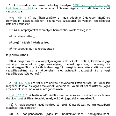
1. A honvédelemről szóló, jelenleg hatályos
1993. évi CX. törvény (a
továbbiakban: Hvt.)
a honvédelmi kötelezettségeket az alábbiak szerint
szabályozza:
Hvt. ,,69. §
(1) Az állampolgárok a haza védelme érdekében általános
honvédelmi kötelezettségként személyes szolgálatot és vagyoni szolgáltatást
kötelesek teljesíteni.
(2) Az állampolgárokat személyes honvédelmi kötelezettségként
a)
hadkötelezettség,
b)
polgári védelmi kötelezettség,
c)
honvédelmi munkakötelezettség
teljesítése terheli.
(3) A magánszemély állampolgárságára való tekintet nélkül, továbbá a jogi
személy, valamint a jogi személyiség nélküli gazdasági társaság és
személyegyesülés (a továbbiakban együtt: szolgáltatásra kötelezett) vagyoni
szolgáltatásként az e törvényben meghatározott gazdasági és anyagi
szolgáltatásra kötelezhető.''
A
Hvt. 135. §-a
szerint a személyes honvédelmi kötelezettségüket teljesítők
megbecsüléséről és jogos érdekeinek védelméről, valamint hozzátartozóik jogos
érdekeinek védelméről az állam gondoskodik.
Hvt. ,,188. §
(1) A hadieredetű sérülést szenvedettek és hozzátartozóik ellátása
(hadigondozás) állami feladat, amelyről külön jogszabály rendelkezik.
(2) A hadigondozott megélhetését pénzbeli támogatással és természetbeni
ellátással kell biztosítani.
(3) A hadigondozásra jogosultat hadirokkantként, hadigyámoltként,