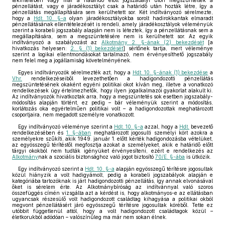
tekintetében vagy már a határidő előtt jogszabályi úton megszüntették a
pénzellátást, vagy e járadékosztályt csak a határidő után hozták létre, így a
pénzellátás megállapítására sem kerülhetett sor. Két indítványozó sérelmezte,
hogy a
Hdt. 10. §-a
olyan járadékosztályokba sorolt hadirokkantak elmaradt
pénzellátásának ellentételezését is rendeli, amely járadékosztályok véleményük
szerint a korabeli jogszabály alapján nem is léteztek, így a pénzellátásnak sem a
megállapítására, sem a megszüntetésére nem is kerülhetett sor. Az egyik
indítványozó a szabályozást az
Alkotmány 2. §-ának (2) bekezdését
[a
hivatkozás helyesen:
2. § (1) bekezdését
] sértőnek tartja, mert véleménye
szerint a logikai ellentmondásokat tartalmazó, nem érvényesíthető jogszabály
nem felel meg a jogállamiság követelményének.
Egyes indítványozók sérelmezték azt, hogy a
Hdt. 10. §-ának (1) bekezdése
a
Vhr.
rendelkezéseiből levezethetően a hadigondozotti pénzellátás
megszüntetésének okaként egyéni politikai okot kíván meg, illetve a vonatkozó
rendelkezések úgy értelmezhetők, hogy ilyen jogalkalmazói gyakorlat alakult ki.
Az indítványozók hivatkoztak arra, hogy a megszüntetés sok esetben jogszabály-
módosítás alapján történt, ez pedig – bár véleményük szerint a módosítás,
korlátozás oka egyértelműen politikai volt – a hadigondozottak meghatározott
csoportjaira, nem megadott személyre vonatkozott.
Egy indítványozó véleménye szerint a
Hdt. 10. §-a
azzal, hogy a
Hdt.
bevezető
rendelkezésében és
1. §-ában
meghatározott jogosulti személyi kört azokra a
személyekre szűkíti, akik 1949. január 1. előtt kérték hadigondozásba vételüket,
az egyösszegű térítéstől megfosztja azokat a személyeket, akik e határidő előtt
tárgyi okokból nem tudták igényüket érvényesíteni, ezért e rendelkezés az
Alkotmány
nak a szociális biztonsághoz való jogot biztosító
70/E. §-ába
is ütközik.
Egy indítványozó szerint a
Hdt. 10. §-a
alapján egyösszegű térítésre jogosultak
közül hiányzik a volt hadigyámolt, pedig a korabeli jogszabályok alapján e
kategóriába tartozóknak is járt hadigondozotti pénzellátás, így annak elvonásával
őket is sérelem érte. Az Alkotmánybíróság az indítvánnyal való szoros
összefüggés címén vizsgálta azt a kérdést is, hogy alkotmányos-e az ellátásban
ugyancsak részesülő volt hadigondozott családtag kihagyása a politikai okból
megvont pénzellátásért járó egyösszegű térítésre jogosultak köréből. Tette ez
utóbbit függetlenül attól, hogy a volt hadigondozott családtagok közül –
életkorukból adódóan – valószínűleg ma már nem sokan élnek.