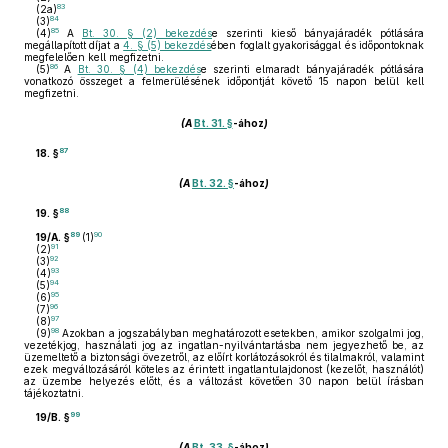
83
(2a)
84
(3)
85
(4)
A
Bt. 30. § (2) bekezdés
e szerinti kieső bányajáradék pótlására
megállapított díjat a
4. § (5) bekezdés
ében foglalt gyakorisággal és időpontoknak
megfelelően kell megfizetni.
86
(5)
A
Bt. 30. § (4) bekezdés
e szerinti elmaradt bányajáradék pótlására
vonatkozó összeget a felmerülésének időpontját követő 15 napon belül kell
megfizetni.
(A
Bt. 31. §
-ához
)
87
18. §
(A
Bt. 32. §
-ához
)
88
19. §
89
90
19/A. §
(1)
91
(2)
92
(3)
93
(4)
94
(5)
95
(6)
96
(7)
97
(8)
98
(9)
Azokban a jogszabályban meghatározott esetekben, amikor szolgalmi jog,
vezetékjog, használati jog az ingatlan-nyilvántartásba nem jegyezhető be, az
üzemeltető a biztonsági övezetről, az előírt korlátozásokról és tilalmakról, valamint
ezek megváltozásáról köteles az érintett ingatlantulajdonost (kezelőt, használót)
az üzembe helyezés előtt, és a változást követően 30 napon belül írásban
tájékoztatni.
99
19/B. §
(A
Bt. 33. §
-ához
)