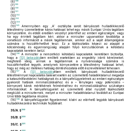
188
(6)
189
(7)
190
(8)
191
(9)
192
(10)
193
(11)
194
(12)
195
(13)
Amennyiben egy „A” osztályba sorolt bányászati hulladékkezelő
létesítmény üzemeltetése káros hatással lehet egy másik Európai Uniós tagállam
környezetére, és ebből eredően veszélyt jelenthet az emberi egészségre, vagy
ha egy érintett tagállam kéri, akkor a miniszter ugyanakkor továbbítja a
vonatkozó információt a másik tagállamnak, amikor azt a saját állampolgárai
számára is hozzáférhetővé teszi. Ez a tájékoztatás képezi az alapját a
kölcsönösség és egyenrangúság alapján folyó konzultációnak a kétoldalú
kapcsolatok keretein belül.
196
(14)
A miniszter a nemzetközi kétoldalú kapcsolatok keretében biztosítja,
hogy a
(13) bekezdés
ben említett esetekben az engedély iránti kérelmeket,
megfelelő ideig, annak a tagállamnak a nyilvánossága számára is
hozzáférhetővé tegyék, amelynek környezetére a létesítmény hatással lehet,
hogy az még az illetékes hatóság döntéshozatala előtt észrevételeket tehessen.
197
(15)
A
(13) bekezdés
ében említett, bányászati hulladékkezelő
létesítménnyel kapcsolatos baleset esetén az üzemeltető haladéktalanul megadja
a katasztrófavédelmi hatóságnak és a bányafelügyeletnek az emberi egészségre
gyakorolt hatások minimalizálásához és a – tényleges vagy potenciális –
környezeti károk mértékének felméréséhez és minimalizálásához szükséges
információkat. A bányafelügyelet az üzemeltető által nyújtott tájékoztatót
megküldi a miniszternek, melyet a miniszter haladéktalanul továbbít az Európai
Unió többi tagállama részére.
198
(16)
A bányafelügyelet figyelemmel kíséri az elérhető legjobb bányászati
hulladékkezelési technikák fejlődését.
199
35/A. §
200
35/B. §
201
35/C. §
202