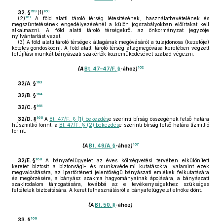
159
160
32. §
(1)
161
(2)
A föld alatti tároló térség létesítésének, használatbavételének és
megszüntetésének engedélyezésénél a külön jogszabályokban előírtakat kell
alkalmazni. A föld alatti tároló térségekről az önkormányzat jegyzője
nyilvántartást vezet.
(3)
A föld alatti tároló térségek állagának megóvásáról a tulajdonosa (kezelője)
köteles gondoskodni. A föld alatti tároló térség állagmegóvása keretében végzett
felújítási munkát bányászati szakértők közreműködésével szabad végezni.
162
(A
Bt. 47–47/F. §
-ához
)
163
32/A. §
164
32/B. §
165
32/C. §
166
32/D. §
A
Bt. 47/F. § (1) bekezdés
e szerinti bírság összegének felső határa
húszmillió forint, a
Bt. 47/F. § (2) bekezdés
e szerinti bírság felső határa tízmillió
forint.
167
(A
Bt. 49/A. §
-ához
)
168
32/E. §
A bányafelügyelet az éves költségvetési tervében elkülönített
keretet biztosít a biztonsági- és munkavédelmi kutatásokra, valamint ezek
megvalósítására, az ipartörténeti jelentőségű bányászati emlékek felkutatására
és megőrzésére, a bányász szakma hagyományainak ápolására, a bányászati
szakirodalom támogatására, továbbá az e tevékenységekhez szükséges
feltételek biztosítására. A keret felhasználásról a bányafelügyelet elnöke dönt.
(A
Bt. 50. §
-ához
)
169
33. §