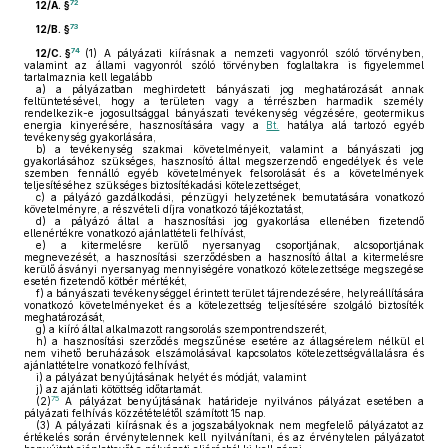
72
12/A. §
73
12/B. §
74
12/C. §
(1)
A pályázati kiírásnak a nemzeti vagyonról szóló törvényben,
valamint az állami vagyonról szóló törvényben foglaltakra is figyelemmel
tartalmaznia kell legalább
a)
a pályázatban meghirdetett bányászati jog meghatározását annak
feltüntetésével, hogy a területen vagy a térrészben harmadik személy
rendelkezik-e jogosultsággal bányászati tevékenység végzésére, geotermikus
energia kinyerésére, hasznosítására vagy a
Bt.
hatálya alá tartozó egyéb
tevékenység gyakorlására,
b)
a tevékenység szakmai követelményeit, valamint a bányászati jog
gyakorlásához szükséges, hasznosító által megszerzendő engedélyek és vele
szemben fennálló egyéb követelmények felsorolását és a követelmények
teljesítéséhez szükséges biztosítékadási kötelezettséget,
c)
a pályázó gazdálkodási, pénzügyi helyzetének bemutatására vonatkozó
követelményre, a részvételi díjra vonatkozó tájékoztatást,
d)
a pályázó által a hasznosítási jog gyakorlása ellenében fizetendő
ellenértékre vonatkozó ajánlattételi felhívást,
e)
a kitermelésre kerülő nyersanyag csoportjának, alcsoportjának
megnevezését, a hasznosítási szerződésben a hasznosító által a kitermelésre
kerülő ásványi nyersanyag mennyiségére vonatkozó kötelezettsége megszegése
esetén fizetendő kötbér mértékét,
f)
a bányászati tevékenységgel érintett terület tájrendezésére, helyreállítására
vonatkozó követelményeket és a kötelezettség teljesítésére szolgáló biztosíték
meghatározását,
g)
a kiíró által alkalmazott rangsorolás szempontrendszerét,
h)
a hasznosítási szerződés megszűnése esetére az állagsérelem nélkül el
nem vihető beruházások elszámolásával kapcsolatos kötelezettségvállalásra és
ajánlattételre vonatkozó felhívást,
i)
a pályázat benyújtásának helyét és módját, valamint
j)
az ajánlati kötöttség időtartamát.
75
(2)
A pályázat benyújtásának határideje nyilvános pályázat esetében a
pályázati felhívás közzétételétől számított 15 nap.
(3)
A pályázati kiírásnak és a jogszabályoknak nem megfelelő pályázatot az
értékelés során érvénytelennek kell nyilvánítani, és az érvénytelen pályázatot