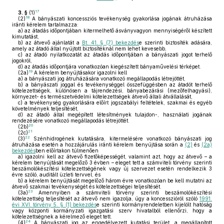
17
3. §
(1)
18
(2)
A bányászati koncessziós tevékenység gyakorlása jogának átruházása
iránti kérelem tartalmazza:
a)
az átadás időpontjában kitermelhető ásványvagyon mennyiségéről készített
kimutatást,
b)
az átvevő ajánlatát a
Bt. 41. § (7) bekezdés
e szerinti biztosíték adására,
amely az átadó által nyújtott biztosítéknál nem lehet kevesebb,
c)
az átadó nyilatkozatát az átadás időpontjában a bányászati jogot terhelő
jogokról,
d)
az átadás időpontjára vonatkozóan kiegészített bányaművelési térképet.
19
(2a)
A kérelem benyújtásakor igazolni kell
a)
a bányászati jog átruházására vonatkozó megállapodás létrejöttét,
b)
a bányászati joggal és tevékenységgel összefüggésben az átadót terhelő
kötelezettségek, különösen a tájrendezési, bányabezárási (mezőfelhagyási),
környezet- és természetvédelmi kötelezettségek átvevő általi átvállalását,
c)
a tevékenység gyakorlására előírt jogszabályi feltételek, szakmai és egyéb
követelmények teljesítését,
d)
az átadó által megépített létesítmények tulajdon-, használati jogának
rendezésére vonatkozó megállapodás létrejöttét.
20
(2b)
21
(2c)
22
(3)
Szénhidrogének kutatására, kitermelésére vonatkozó bányászati jog
átruházása esetén a hozzájárulás iránti kérelem benyújtása során a
(2)
és
(2a)
bekezdés
ben előírtakon túlmenően
a)
igazolni kell az átvevő fizetőképességét, valamint azt, hogy az átvevő – a
kérelem benyújtását megelőző 3 évben – eleget tett a számviteli törvény szerinti
beszámolókészítési kötelezettségének vagy új szervezet esetén rendelkezik 3
évre szóló, auditált üzleti tervvel, és
b)
a kérelem benyújtását megelőző három évre vonatkozóan be kell mutatni az
átvevő szakmai tevékenységét és kötelezettségei teljesítését.
23
(3a)
Amennyiben a számviteli törvény szerinti beszámolókészítési
kötelezettség teljesítését az átvevő nem igazolja, úgy a koncesszióról szóló
1991.
évi XVI. törvény 5. § (1) bekezdés
e szerinti kormányrendeletben kijelölt hatóság
vagy központi kormányzati igazgatási szerv hivatalból ellenőrzi, hogy a
kötelezettségnek a kérelmező eleget tett.
24
(4)
A bányászati jog az engedélyezett kutatási terület, a megállapított