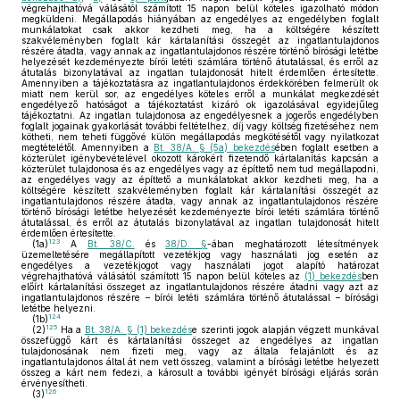
végrehajthatóvá válásától számított 15 napon belül köteles igazolható módon
megküldeni. Megállapodás hiányában az engedélyes az engedélyben foglalt
munkálatokat csak akkor kezdheti meg, ha a költségére készített
szakvéleményben foglalt kár kártalanítási összegét az ingatlantulajdonos
részére átadta, vagy annak az ingatlantulajdonos részére történő bírósági letétbe
helyezését kezdeményezte bírói letéti számlára történő átutalással, és erről az
átutalás bizonylatával az ingatlan tulajdonosát hitelt érdemlően értesítette.
Amennyiben a tájékoztatásra az ingatlantulajdonos érdekkörében felmerült ok
miatt nem kerül sor, az engedélyes köteles erről a munkálat megkezdését
engedélyező hatóságot a tájékoztatást kizáró ok igazolásával egyidejűleg
tájékoztatni. Az ingatlan tulajdonosa az engedélyesnek a jogerős engedélyben
foglalt jogainak gyakorlását további feltételhez, díj vagy költség fizetéséhez nem
kötheti, nem teheti függővé külön megállapodás megkötésétől vagy nyilatkozat
megtételétől. Amennyiben a
Bt. 38/A. § (5a) bekezdés
ében foglalt esetben a
közterület igénybevételével okozott károkért fizetendő kártalanítás kapcsán a
közterület tulajdonosa és az engedélyes vagy az építtető nem tud megállapodni,
az engedélyes vagy az építtető a munkálatokat akkor kezdheti meg, ha a
költségére készített szakvéleményben foglalt kár kártalanítási összegét az
ingatlantulajdonos részére átadta, vagy annak az ingatlantulajdonos részére
történő bírósági letétbe helyezését kezdeményezte bírói letéti számlára történő
átutalással, és erről az átutalás bizonylatával az ingatlan tulajdonosát hitelt
érdemlően értesítette.
123
(1a)
A
Bt. 38/C.
és
38/D. §
-ában meghatározott létesítmények
üzemeltetésére megállapított vezetékjog vagy használati jog esetén az
engedélyes a vezetékjogot vagy használati jogot alapító határozat
végrehajthatóvá válásától számított 15 napon belül köteles az
(1) bekezdés
ben
előírt kártalanítási összeget az ingatlantulajdonos részére átadni vagy azt az
ingatlantulajdonos részére – bírói letéti számlára történő átutalással – bírósági
letétbe helyezni.
124
(1b)
125
(2)
Ha a
Bt. 38/A. § (1) bekezdés
e szerinti jogok alapján végzett munkával
összefüggő kárt és kártalanítási összeget az engedélyes az ingatlan
tulajdonosának nem fizeti meg, vagy az általa felajánlott és az
ingatlantulajdonos által át nem vett összeg, valamint a bírósági letétbe helyezett
összeg a kárt nem fedezi, a károsult a további igényét bírósági eljárás során
érvényesítheti.
126
(3)