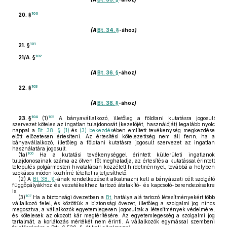
100
20. §
(A
Bt. 34. §
-ához
)
101
21. §
102
21/A. §
(A
Bt. 36. §
-ához
)
103
22. §
(A
Bt. 38. §
-ához
)
104
105
23. §
(1)
A bányavállalkozó, illetőleg a földtani kutatásra jogosult
szervezet köteles az ingatlan tulajdonosát (kezelőjét, használóját) legalább nyolc
nappal a
Bt. 38. § (1)
és
(3) bekezdés
ében említett tevékenység megkezdése
előtt előzetesen értesíteni. Az értesítési kötelezettség nem áll fenn, ha a
bányavállalkozó, illetőleg a földtani kutatásra jogosult szervezet az ingatlan
használatára jogosult.
106
(1a)
Ha a kutatási tevékenységgel érintett külterületi ingatlanok
tulajdonosainak száma az ötven főt meghaladja, az értesítés a kutatással érintett
település polgármesteri hivatalában közzétett hirdetménnyel, továbbá a helyben
szokásos módon közhírré tétellel is teljesíthető.
(2)
A
Bt. 38. §
-ának rendelkezéseit alkalmazni kell a bányászati célt szolgáló
függőpályákhoz és vezetékekhez tartozó átalakító- és kapcsoló-berendezésekre
is.
107
(3)
Ha a biztonsági övezetben a
Bt.
hatálya alá tartozó létesítményekért több
vállalkozó felel, és közöttük a biztonsági övezet, illetőleg a szolgalmi jog nincs
megosztva, a vállalkozók egyetemlegesen jogosultak a létesítmények védelmére,
és kötelesek az okozott kár megtérítésére. Az egyetemlegesség a szolgalmi jog
tartalmát, a korlátozás mértékét nem érinti. A vállalkozók egymással szembeni