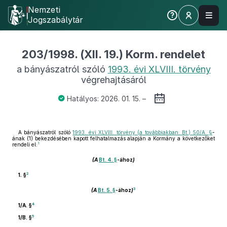
Nemzeti
Jogszabálytár
203/1998. (XII. 19.) Korm. rendelet
a bányászatról szóló
1993. évi XLVIII. törvény
végrehajtásáról
Hatályos: 2026. 01. 15. –
A bányászatról szóló
1993. évi XLVIII. törvény (a továbbiakban: Bt.) 50/A. §
-
ának (1) bekezdésében kapott felhatalmazás alapján a Kormány a következőket
1
rendeli el:
(A
Bt. 4. §
-ához
)
2
1. §
3
(A
Bt. 5. §
-ához
)
4
1/A. §
5
1/B. §