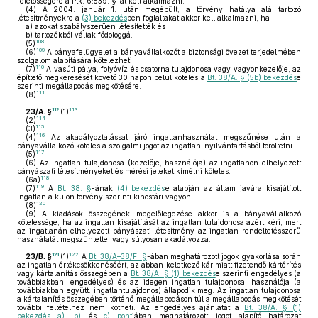
felelősségére a Ptk. 6:539. §-át kell alkalmazni.
(4)
A 2004. január 1. után megépült, a törvény hatálya alá tartozó
létesítményekre a
(3) bekezdés
ben foglaltakat akkor kell alkalmazni, ha
a)
azokat szabályszerűen létesítették és
b)
tartozékból váltak fődologgá.
108
(5)
109
(6)
A bányafelügyelet a bányavállalkozót a biztonsági övezet terjedelmében
szolgalom alapítására kötelezheti.
110
(7)
A vasúti pálya, folyóvíz és csatorna tulajdonosa vagy vagyonkezelője, az
építtető megkeresését követő 30 napon belül köteles a
Bt. 38/A. § (5b) bekezdés
e
szerinti megállapodás megkötésére.
111
(8)
112
113
23/A. §
(1)
114
(2)
115
(3)
116
(4)
Az akadályoztatással járó ingatlanhasználat megszűnése után a
bányavállalkozó köteles a szolgalmi jogot az ingatlan-nyilvántartásból töröltetni.
117
(5)
(6)
Az ingatlan tulajdonosa (kezelője, használója) az ingatlanon elhelyezett
bányászati létesítményeket és mérési jeleket kímélni köteles.
118
(6a)
119
(7)
A
Bt. 38. §
-ának
(4) bekezdés
e alapján az állam javára kisajátított
ingatlan a külön törvény szerinti kincstári vagyon.
120
(8)
(9)
A kiadások összegének megelőlegezése akkor is a bányavállalkozó
kötelessége, ha az ingatlan kisajátítását az ingatlan tulajdonosa azért kéri, mert
az ingatlanán elhelyezett bányászati létesítmény az ingatlan rendeltetésszerű
használatát megszüntette, vagy súlyosan akadályozza.
121
122
23/B. §
(1)
A
Bt. 38/A–38/F. §
-ában meghatározott jogok gyakorlása során
az ingatlan értékcsökkenéséért, az abban keletkező kár miatt fizetendő kártérítés
vagy kártalanítás összegében a
Bt. 38/A. § (1) bekezdés
e szerinti engedélyes (a
továbbiakban: engedélyes) és az idegen ingatlan tulajdonosa, használója (a
továbbiakban együtt: ingatlantulajdonos) állapodik meg. Az ingatlan tulajdonosa
a kártalanítás összegében történő megállapodáson túl a megállapodás megkötését
további feltételhez nem kötheti. Az engedélyes ajánlatát a
Bt. 38/A. § (1)
bekezdés a)
,
b)
és
c) pont
jában meghatározott jogot alapító határozat