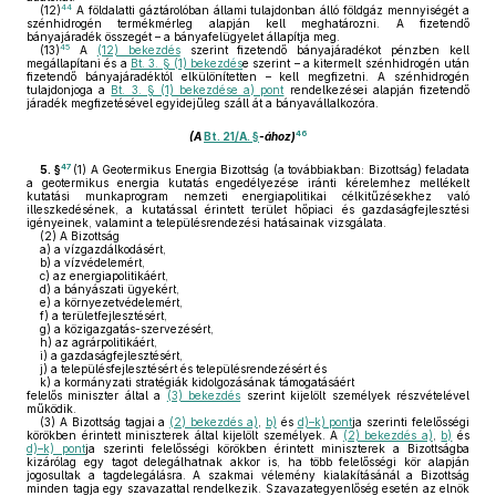
44
(12)
A földalatti gáztárolóban állami tulajdonban álló földgáz mennyiségét a
szénhidrogén termékmérleg alapján kell meghatározni. A fizetendő
bányajáradék összegét – a bányafelügyelet állapítja meg.
45
(13)
A
(12) bekezdés
szerint fizetendő bányajáradékot pénzben kell
megállapítani és a
Bt. 3. § (1) bekezdés
e szerint – a kitermelt szénhidrogén után
fizetendő bányajáradéktól elkülönítetten – kell megfizetni. A szénhidrogén
tulajdonjoga a
Bt. 3. § (1) bekezdése a) pont
rendelkezései alapján fizetendő
járadék megfizetésével egyidejűleg száll át a bányavállalkozóra.
46
(A
Bt. 21/A. §
-ához)
47
5. §
(1)
A Geotermikus Energia Bizottság (a továbbiakban: Bizottság) feladata
a geotermikus energia kutatás engedélyezése iránti kérelemhez mellékelt
kutatási munkaprogram nemzeti energiapolitikai célkitűzésekhez való
illeszkedésének, a kutatással érintett terület hőpiaci és gazdaságfejlesztési
igényeinek, valamint a településrendezési hatásainak vizsgálata.
(2)
A Bizottság
a)
a vízgazdálkodásért,
b)
a vízvédelemért,
c)
az energiapolitikáért,
d)
a bányászati ügyekért,
e)
a környezetvédelemért,
f)
a területfejlesztésért,
g)
a közigazgatás-szervezésért,
h)
az agrárpolitikáért,
i)
a gazdaságfejlesztésért,
j)
a településfejlesztésért és településrendezésért és
k)
a kormányzati stratégiák kidolgozásának támogatásáért
felelős miniszter által a
(3) bekezdés
szerint kijelölt személyek részvételével
működik.
(3)
A Bizottság tagjai a
(2) bekezdés a)
,
b)
és
d)–k) pont
ja szerinti felelősségi
körökben érintett miniszterek által kijelölt személyek. A
(2) bekezdés a)
,
b)
és
d)–k) pont
ja szerinti felelősségi körökben érintett miniszterek a Bizottságba
kizárólag egy tagot delegálhatnak akkor is, ha több felelősségi kör alapján
jogosultak a tagdelegálásra. A szakmai vélemény kialakításánál a Bizottság
minden tagja egy szavazattal rendelkezik. Szavazategyenlőség esetén az elnök