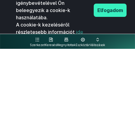
igénybevételével Ön
beleegyezik a cookie-k
Elfogadom
használatába.
A cookie-k kezeléséről
részletesebb információt
ide
kattintva olvashat.
Szerkezet
Keresés
Megnyitottak
Eszköztár
Változások
Kapcsolat