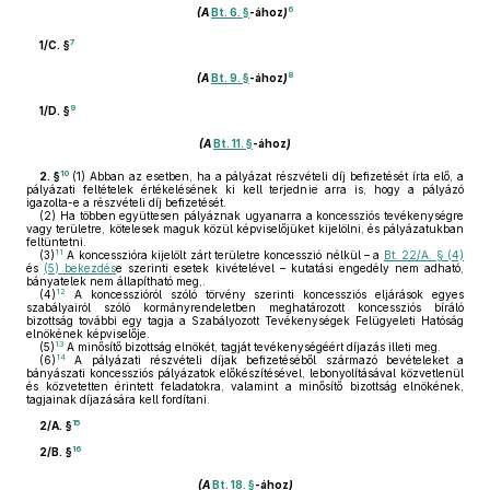
6
(A
Bt. 6. §
-ához
)
7
1/C. §
8
(A
Bt. 9. §
-ához
)
9
1/D. §
(A
Bt. 11. §
-ához
)
10
2. §
(1)
Abban az esetben, ha a pályázat részvételi díj befizetését írta elő, a
pályázati feltételek értékelésének ki kell terjednie arra is, hogy a pályázó
igazolta-e a részvételi díj befizetését.
(2)
Ha többen együttesen pályáznak ugyanarra a koncessziós tevékenységre
vagy területre, kötelesek maguk közül képviselőjüket kijelölni, és pályázatukban
feltüntetni.
11
(3)
A koncesszióra kijelölt zárt területre koncesszió nélkül – a
Bt. 22/A. § (4)
és
(5) bekezdés
e szerinti esetek kivételével – kutatási engedély nem adható,
bányatelek nem állapítható meg,.
12
(4)
A koncesszióról szóló törvény szerinti koncessziós eljárások egyes
szabályairól szóló kormányrendeletben meghatározott koncessziós bíráló
bizottság további egy tagja a Szabályozott Tevékenységek Felügyeleti Hatóság
elnökének képviselője.
13
(5)
A minősítő bizottság elnökét, tagját tevékenységéért díjazás illeti meg.
14
(6)
A pályázati részvételi díjak befizetéséből származó bevételeket a
bányászati koncessziós pályázatok előkészítésével, lebonyolításával közvetlenül
és közvetetten érintett feladatokra, valamint a minősítő bizottság elnökének,
tagjainak díjazására kell fordítani.
15
2/A. §
16
2/B. §
(A
Bt. 18. §
-ához
)