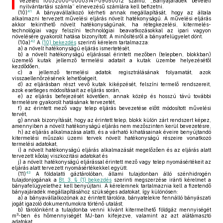
vezetett 10032000-00003141-09050012 számú, „Bányajáradék bevételi
nyilvántartási számla” elnevezésű számlára kell befizetni.
41
(10)
A bányavállalkozó kérheti annak megállapítását, hogy az általa
alkalmazni tervezett művelési eljárás növelt hatékonyságú. A művelési eljárás
akkor tekinthető növelt hatékonyságúnak, ha rétegkezelési, kitermelés-
technológiai vagy felszíni technológiai beavatkozásokkal az ipari vagyon
növelésére gyakorolt hatása bizonyított. A minősítésről a bányafelügyelet dönt.
42
(10a)
A
(10) bekezdés
szerinti kérelem tartalmazza:
a)
a növelt hatékonyságú eljárás ismertetését,
b)
a növelt hatékonyságú eljárással érintett mezőben (telepben, blokkban)
üzemelő kutak jellemző termelési adatait a kutak üzembe helyezésétől
kezdődően,
c)
a jellemző termelési adatok regisztrálásának folyamatát, azok
visszaellenőrzésének lehetőségeit,
d)
az eljárásban részt vevő kutak kiképzését, felszíni termelő rendszereit,
azok esetleges módosításait az eljárás során,
e)
az eljárás befejezését követően, annak közép és hosszú távú további
termelésre gyakorolt hatásának tervezetét,
f)
az érintett mező vagy telep eljárás bevezetése előtt módosított művelési
tervét,
g)
annak bizonyítását, hogy az érintett telep, blokk külön zárt rendszert képez,
amennyiben a növelt hatékonyságú eljárás nem mezőszinten kerül bevezetésre,
h)
az eljárás alkalmazása alatti, és a várható kihatásainak éveire benyújtandó
kitermelési műszaki üzemi tervek növelt hatékonyságú részeire vonatkozó
termelési adatokat,
i)
a növelt hatékonyságú eljárás alkalmazását megelőzően és az eljárás alatt
tervezett kőolaj viszkozitási adatokat és
j)
a növelt hatékonyságú eljárással érintett mező vagy telep nyomásértékeit az
eljárás alatt tervezett nyomásértékekkel együtt.
43
(11)
A földalatti gáztárolóban, állami tulajdonban álló szénhidrogén
tulajdonjogának a
Bt. 3. § (1) bekezdés
szerinti megszerzése iránti kérelmet a
bányafelügyelethez kell benyújtani. A kérelemnek tartalmaznia kell a fizetendő
bányajáradék megállapításához szükséges adatokat, így különösen:
a)
a bányavállalkozónak az érintett tárolóra, bányatelekre fennálló bányászati
jogát igazoló dokumentumokra történő utalást;
b)
tárolónként a tulajdonba venni kívánt kitermelhető földgáz mennyiségét
3
m
-ben és hőmennyiségét MJ-ban kifejezve, valamint az azt alátámasztó
adatokat.