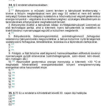
34. §
E rendelet alkalmazásában:
170
1.
171
2.
Bányaüzem:
a műszaki üzemi tervben a bányászati tevékenység –
kivéve a felszín megbontásával nem járó vagy 50 métert el nem érő sekély
mélységű fúrásos technológiájú kutatást és a hőszivattyúval végzett geotermikus
energia kinyerést – végzésére és a tevékenységhez szükséges létesítmények és
berendezések elhelyezésére meghatározott terület.
3.
Bányanyílás (kútfej):
a bányának, kőolaj- és földgázbányászati üzemnek az
első technológiai pontja, ahol a kitermelt, nyers bányatermék (a meddővel és
kisérő ásványi nyersanyaggal együtt) a külszínen megjelenik.
172
4.
5.
Bányabezárás (bányamegszüntetés), szénhidrogénmező felhagyása:
valamennyi bányaművelés megszüntetése, a bánya külszínre nyíló térségeinek
szabályszerű felhagyása, tömedékelése, lezárása és a tájrendezés befejezése.
173
6.
174
7.
175
8.
9.
Földgáz:
a föld felszíne alatt légnemű halmazállapotban előforduló ásványi
nyersanyagok gyűjtő elnevezése (szénhidrogéngázok, szén-dioxid, kén-dioxid,
kén-hidrogén stb.).
176
10.
Hasznosított geotermikus energia mennyiség:
a kitermelt, +30 °C-ot
meghaladó hőmérsékletű energiahordozóból kinyert energiamennyiség
energetikai célra hasznosított része.
177
11.
178
12.
179
13.
180
14.
181
15.
182
16.
183
17.
35. §
(1)
Ez a rendelet a kihirdetését követő 30. napon lép hatályba.
184
(2)
185
(3)
186
(4)
187
(5)