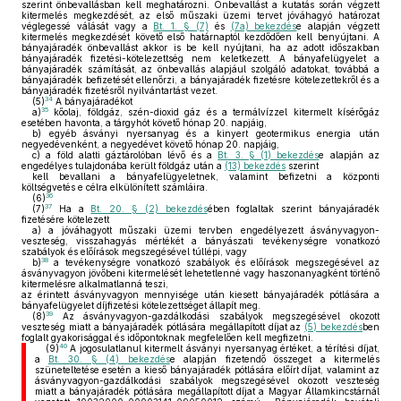
szerint önbevallásban kell meghatározni. Önbevallást a kutatás során végzett
kitermelés megkezdését, az első műszaki üzemi tervet jóváhagyó határozat
véglegessé válását vagy a
Bt. 1. § (7)
és
(7a) bekezdés
e alapján végzett
kitermelés megkezdését követő első határnaptól kezdődően kell benyújtani. A
bányajáradék önbevallást akkor is be kell nyújtani, ha az adott időszakban
bányajáradék fizetési-kötelezettség nem keletkezett. A bányafelügyelet a
bányajáradék számítását, az önbevallás alapjául szolgáló adatokat, továbbá a
bányajáradék befizetését ellenőrzi, a bányajáradék fizetésre kötelezettekről és a
bányajáradék fizetésről nyilvántartást vezet.
34
(5)
A bányajáradékot
35
a)
kőolaj, földgáz, szén-dioxid gáz és a termálvízzel kitermelt kísérőgáz
esetében havonta, a tárgyhót követő hónap 20. napjáig,
b)
egyéb ásványi nyersanyag és a kinyert geotermikus energia után
negyedévenként, a negyedévet követő hónap 20. napjáig,
c)
a föld alatti gáztárolóban lévő és a
Bt. 3. § (1) bekezdés
e alapján az
engedélyes tulajdonába került földgáz után a
(13) bekezdés
szerint
kell bevallani a bányafelügyeletnek, valamint befizetni a központi
költségvetés e célra elkülönített számláira.
36
(6)
37
(7)
Ha a
Bt. 20. § (2) bekezdés
ében foglaltak szerint bányajáradék
fizetésére kötelezett
a)
a jóváhagyott műszaki üzemi tervben engedélyezett ásványvagyon-
veszteség, visszahagyás mértékét a bányászati tevékenységre vonatkozó
szabályok és előírások megszegésével túllépi, vagy
38
b)
a tevékenységre vonatkozó szabályok és előírások megszegésével az
ásványvagyon jövőbeni kitermelését lehetetlenné vagy haszonanyagként történő
kitermelésre alkalmatlanná teszi,
az érintett ásványvagyon mennyisége után kiesett bányajáradék pótlására a
bányafelügyelet díjfizetési kötelezettséget állapít meg.
39
(8)
Az ásványvagyon-gazdálkodási szabályok megszegésével okozott
veszteség miatt a bányajáradék pótlására megállapított díjat az
(5) bekezdés
ben
foglalt gyakorisággal és időpontoknak megfelelően kell megfizetni.
40
(9)
A jogosulatlanul kitermelt ásványi nyersanyag értéket, a térítési díjat,
a
Bt. 30. § (4) bekezdés
e alapján fizetendő összeget a kitermelés
szüneteltetése esetén a kieső bányajáradék pótlására előírt díjat, valamint az
ásványvagyon-gazdálkodási szabályok megszegésével okozott veszteség
miatt a bányajáradék pótlására megállapított díjat a Magyar Államkincstárnál