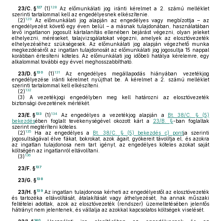
127
128
23/C. §
(1)
Az előmunkálati jog iránti kérelmet a 2. számú melléklet
szerinti tartalommal kell az engedélyesnek elkészítenie.
129
(2)
Az előmunkálati jog alapján az engedélyes vagy megbízottja – az
engedélyezést követő egy éven belül – a másnak tulajdonában, használatában
levő ingatlanon jogosult kártalanítás ellenében bejárást végezni, olyan jeleket
elhelyezni, méréseket, talajvizsgálatokat végezni, amelyek az elosztóvezeték
elhelyezéséhez szükségesek. Az előmunkálati jog alapján végezhető munka
megkezdéséről az ingatlan tulajdonosát az előmunkálati jog jogosultja 15 nappal
korábban értesíteni köteles. Az előmunkálati jog időbeli hatálya kérelemre, egy
alkalommal további egy évvel meghosszabbítható.
130
131
23/D. §
(1)
Az engedélyes megállapodás hiányában vezetékjog
engedélyezése iránti kérelmet nyújthat be. A kérelmet a 2. számú melléklet
szerinti tartalommal kell elkészíteni.
132
(2)
(3)
A vezetékjogi engedélyben meg kell határozni az elosztóvezeték
biztonsági övezetének mértékét.
133
134
23/E. §
(1)
Az engedélyes a vezetékjog alapján a
Bt. 38/C. § (5)
bekezdés
ében foglalt tevékenységével okozott kárt a
23/B. §
-ban foglaltak
szerint megtéríteni köteles.
135
(2)
Ha az engedélyes a
Bt. 38/C. § (5) bekezdés c) pont
ja szerinti
jogosultságával élve fákat, bokrokat, azok ágait, gyökereit távolítja el, és azokra
az ingatlan tulajdonosa nem tart igényt, az engedélyes köteles azokat saját
költségén az ingatlanról eltávolítani.
136
(3)
137
23/F. §
138
23/G. §
139
23/H. §
Az ingatlan tulajdonosa kérheti az engedélyestől az elosztóvezeték
és tartozéka eltávolítását, átalakítását vagy áthelyezését, ha annak műszaki
feltételei adottak, azok az elosztóvezeték (rendszer) üzemeltetésében jelentős
hátrányt nem jelentenek, és vállalja az azokkal kapcsolatos költségek viselését.
140