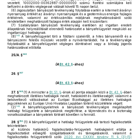
vezetett, 10032000-00362887-00000000 számú fizetési számlájára kell
befizetni a döntés véglegessé válását követő 15 napon belül.
(6)
Jogosulatlan bányászati tevékenység folytatása esetén a kitermelt ásványi
nyersanyag értékét az ásványi nyersanyagok és a geotermikus energia fajlagos
értékének, valamint az értékszámítás módjának meghatározásáról szóló
rendeletben meghatározott fajlagos érték alapján kell kiszámítani.
(7)
Szabálytalan bányászati tevékenység esetében az ingatlan eredeti
állapotának helyreállítását elrendelő határozatot a bányafelügyelet megküldi az
ingatlanügyi hatóságnak.
145
(8)
A bányafelügyelet törli a földtani szakértőt, a hites bányamérőt és a
bányaüzemi felelős műszaki vezetőt a nyilvántartásból, ha a tevékenysége
folytatásától a bányafelügyelet végleges döntésével vagy a bíróság jogerős
határozatával eltiltotta.
146
25/A. §
(A
Bt. 42. §
-ához
)
147
26. §
(A
Bt. 43. §
-ához
)
148
27. §
(1)
A miniszter a
Bt. 51. §
-ának a) pontja alapján közli a
Bt. 43. §
-ában
meghatározott illetékes hatóságok nevét, hatáskörét és illetékességét, valamint a
bekövetkező változásokat az Európai Bizottsággal az illetékes hatóságok
jegyzékének az Európai Unió Hivatalos Lapjában történő közzététele végett.
149
(2)
A bányafelügyeletnek a bányászati tevékenységre megállapított
hatósági felügyelete a bányakárok megtérítése, a tájrendezés és a biztonság
vonatkozásában a bányatelek törlését követően is fennáll.
150
28. §
(1)
A bányafelügyelet a hatósági felügyelete alá tartozó foglalkoztatók
tekintetében
a)
különös hatáskörű foglalkoztatás-felügyeleti hatóságként ellátja a
foglalkoztatást elősegítő szolgáltatásokról és támogatásokról, valamint a
foglalkoztatás felügyeletéről szóló
2020. évi CXXXV. törvény 11. § (3)–(5)