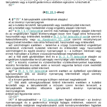
bányatelek vagy a kijelölt geotermikus védőidom egészére ruházható át.
25
(5)
(A
Bt. 20. §
-ához
)
26
27
4. §
(1)
A bányajáradék számításának alapjául
a)
az ásványi nyersanyagnak
aa)
a kutatási területről, bányatelekből vagy meddőhányóból kitermelt,
ab)
a torlatból vagy hordalékból vízjogi engedély alapján kitermelt,
28
ac)
a
Bt. 1. § (7) bekezdés
e szerinti más hatósági engedély alapján kitermelt
és az engedélyben foglalt tevékenységgel össze nem függő célra felhasznált,
hasznosított vagy értékesített, továbbá a
Bt. 3. § (1a) bekezdés b) pont
ja szerint a
katasztrófaveszély vagy
az Alaptörvény 53. cikk
e szerinti veszélyhelyzet
megszűnését követően más célra felhasznált, hasznosított vagy értékesített,
ad)
szénhidrogén esetében – beleértve a vízjogi (üzemeltetési) engedéllyel
rendelkező víztermelő kutakból kitermelt és értékesített vagy hasznosított
szénhidrogént és egyéb ásványi nyersanyagot is – a kútfejen méréssel vagy
ennek hiányában a kútfejre visszaszármaztatással meghatározott,
ae)
a föld alatti gáztárolóban lévő és a
Bt. 3. § (1) bekezdés
e alapján az
engedélyes tulajdonába került párnagáz mennyisége után keletkezett, vagy
29
af)
a közcélú vizekkel és vízkárelhárítási vízilétesítményekkel kapcsolatos
közcélú fenntartási munkák során a nemzeti vagyonba tartozó vizek medréből
nem vízgazdálkodási célból kitermelt,
30
ag)
a
Bt. 3. § (1d) bekezdés
e szerinti esetben az építtetővel szerződéses
jogviszonyban álló, az ásványi nyersanyag kitermelését végző személy
tulajdonába került,
b)
a kinyert geotermikus energia kútfejen méréssel meghatározott
31
c)
föld alatti szénelgázosítással történő kitermelés esetében a kutatási
területből vagy a bányatelekből a műszaki üzemi tervben tervezett, a
bányajáradék bevallási időszakra igénybevett ásványi nyersanyag
mennyiségének
értékét kell figyelembe venni.
32
(2)–(3)
33
(4)
A bányajáradékot – a
(12) bekezdés
ben foglalt eltéréssel – az ásványi
nyersanyagok és a geotermikus energia fajlagos értékének, valamint az
értékszámítás módjának meghatározásáról szóló kormányrendeletben foglaltak