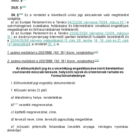
35/D. §
203
35/E. §
204
36. §
Ez a rendelet a következő uniós jogi aktusoknak való megfelelést
szolgálja:
a)
az Európai Parlament és a Tanács
94/22/EK irányelve (1994. május 30.)
a
szénhidrogének kutatására, feltárására és kitermelésére vonatkozó engedélyek
megadásának és felhasználásának feltételeiről;
b)
az Európai Parlament és a Tanács
2006/21/EK irányelve (2006. március
15.)
az ásványinyersanyag-kitermelő iparban keletkező hulladék kezeléséről és
a
2004/35/EK irányelv módosításáról [3. cikk 28. pontja
,
14., 16. cikk és 21. cikk
(2) bekezdése
], a rendelet
35. §
-a.
205
1. számú melléklet a 203/1998. (XII. 19.) Korm. rendelethez
206
2. számú melléklet a 203/1998. (XII. 19.) Korm. rendelethez
Az előmunkálati jog és a vezetékjog engedélyezése iránti kérelemhez
csatolandó műszaki leírások, helyszíni rajzok és ütemtervek tartalmi és
formai követelményei
I. Előmunkálati jogi engedély dokumentációi
1. Műszaki leírás (2 pld):
a)
létesítmény helye, rendeltetése,
207
b)
vezeték megnevezése,
c)
építtető megnevezése, címe,
d)
tervező neve, címe, tervezői jogosultság megjelölése,
e)
műszaki jellemzők felsorolása (vezeték anyaga, névleges nyomása,
átmérője)