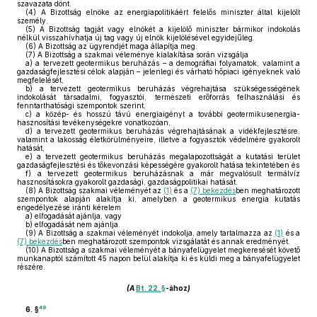
szavazata dönt.
(4)
A Bizottság elnöke az energiapolitikáért felelős miniszter által kijelölt
személy.
(5)
A Bizottság tagját vagy elnökét a kijelölő miniszter bármikor indokolás
nélkül visszahívhatja új tag vagy új elnök kijelölésével egyidejűleg.
(6)
A Bizottság az ügyrendjét maga állapítja meg.
(7)
A Bizottság a szakmai véleménye kialakítása során vizsgálja
a)
a tervezett geotermikus beruházás – a demográfiai folyamatok, valamint a
gazdaságfejlesztési célok alapján – jelenlegi és várható hőpiaci igényeknek való
megfelelését,
b)
a tervezett geotermikus beruházás végrehajtása szükségességének
indokolását társadalmi, fogyasztói, természeti erőforrás felhasználási és
fenntarthatósági szempontok szerint,
c)
a közép- és hosszú távú energiaigényt a további geotermikusenergia-
hasznosítási tevékenységekre vonatkozóan,
d)
a tervezett geotermikus beruházás végrehajtásának a vidékfejlesztésre,
valamint a lakosság életkörülményeire, illetve a fogyasztók védelmére gyakorolt
hatását,
e)
a tervezett geotermikus beruházás megalapozottságát a kutatási terület
gazdaságfejlesztési és tőkevonzási képességére gyakorolt hatása tekintetében és
f)
a tervezett geotermikus beruházásnak a már megvalósult termálvíz
hasznosításokra gyakorolt gazdasági, gazdaságpolitikai hatását.
(8)
A Bizottság szakmai véleményét az
(1)
és a
(7) bekezdés
ben meghatározott
szempontok alapján alakítja ki, amelyben a geotermikus energia kutatás
engedélyezése iránti kérelem
a)
elfogadását ajánlja, vagy
b)
elfogadását nem ajánlja.
(9)
A Bizottság a szakmai véleményét indokolja, amely tartalmazza az
(1)
és a
(7) bekezdés
ben meghatározott szempontok vizsgálatát és annak eredményét.
(10)
A Bizottság a szakmai véleményét a bányafelügyelet megkeresését követő
munkanaptól számított 45 napon belül alakítja ki és küldi meg a bányafelügyelet
részére.
(A
Bt. 22. §
-ához
)
48
6. §