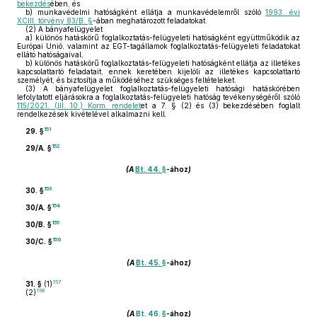
bekezdés
ében, és
b)
munkavédelmi hatóságként ellátja a munkavédelemről szóló
1993. évi
XCIII. törvény 83/B. §
-ában meghatározott feladatokat.
(2)
A bányafelügyelet
a)
különös hatáskörű foglalkoztatás-felügyeleti hatóságként együttműködik az
Európai Unió, valamint az EGT-tagállamok foglalkoztatás-felügyeleti feladatokat
ellátó hatóságaival,
b)
különös hatáskörű foglalkoztatás-felügyeleti hatóságként ellátja az illetékes
kapcsolattartó feladatait, ennek keretében kijelöli az illetékes kapcsolattartó
személyét, és biztosítja a működéséhez szükséges feltételeket.
(3)
A bányafelügyelet foglalkoztatás-felügyeleti hatósági hatáskörében
lefolytatott eljárásokra a foglalkoztatás-felügyeleti hatóság tevékenységéről szóló
115/2021. (III. 10.) Korm. rendelet
et a 7. § (2) és (3) bekezdésében foglalt
rendelkezések kivételével alkalmazni kell.
151
29. §
152
29/A. §
(A
Bt. 44. §
-ához
)
153
30. §
154
30/A. §
155
30/B. §
156
30/C. §
(A
Bt. 45. §
-ához
)
157
31. §
(1)
158
(2)
(A
Bt. 46. §
-ához
)