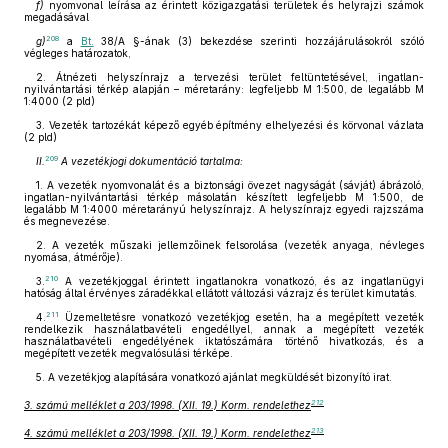
f)
nyomvonal leírása az érintett közigazgatási területek és helyrajzi számok
megadásával
208
g)
a
Bt.
38/A §-ának (3) bekezdése szerinti hozzájárulásokról szóló
végleges határozatok,
2. Átnézeti helyszínrajz a tervezési terület feltüntetésével, ingatlan-
nyilvántartási térkép alapján – méretarány: legfeljebb M 1:500, de legalább M
1:4000 (2 pld)
3. Vezeték tartozékát képező egyéb építmény elhelyezési és körvonal vázlata
(2 pld)
209
II.
A vezetékjogi dokumentáció tartalma:
1. A vezeték nyomvonalát és a biztonsági övezet nagyságát (sávját) ábrázoló,
ingatlan-nyilvántartási térkép másolatán készített legfeljebb M 1:500, de
legalább M 1:4000 méretarányú helyszínrajz. A helyszínrajz egyedi rajzszáma
és megnevezése.
2. A vezeték műszaki jellemzőinek felsorolása (vezeték anyaga, névleges
nyomása, átmérője).
210
3.
A vezetékjoggal érintett ingatlanokra vonatkozó, és az ingatlanügyi
hatóság által érvényes záradékkal ellátott változási vázrajz és terület kimutatás.
211
4.
Üzemeltetésre vonatkozó vezetékjog esetén, ha a megépített vezeték
rendelkezik használatbavételi engedéllyel, annak a megépített vezeték
használatbavételi engedélyének iktatószámára történő hivatkozás, és a
megépített vezeték megvalósulási térképe.
5. A vezetékjog alapítására vonatkozó ajánlat megküldését bizonyító irat.
212
3. számú melléklet a 203/1998. (XII. 19.) Korm. rendelethez
213
4. számú melléklet a 203/1998. (XII. 19.) Korm. rendelethez