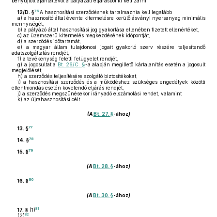
benyújtott ajánlattevőt a pályázati eljárásból ki kell zárni.
76
12/D. §
A hasznosítási szerződésnek tartalmaznia kell legalább
a)
a hasznosító által évente kitermelésre kerülő ásványi nyersanyag minimális
mennyiségét,
b)
a pályázó által hasznosítási jog gyakorlása ellenében fizetett ellenértéket,
c)
az üzemszerű kitermelés megkezdésének időpontját,
d)
a szerződés időtartamát,
e)
a magyar állam tulajdonosi jogait gyakorló szerv részére teljesítendő
adatszolgáltatás rendjét,
f)
a tevékenység feletti felügyelet rendjét,
g)
a jogosultat a
Bt. 26/C. §
-a alapján megillető kártalanítás esetén a jogosult
megjelölését,
h)
a szerződés teljesítésére szolgáló biztosítékokat,
i)
a hasznosítási szerződés és a működéshez szükséges engedélyek közötti
ellentmondás esetén követendő eljárás rendjét,
j)
a szerződés megszűnésekor irányadó elszámolási rendet, valamint
k)
az újrahasznosítási célt.
(A
Bt. 27. §
-ához
)
77
13. §
78
14. §
79
15. §
(A
Bt. 28. §
-ához
)
80
16. §
(A
Bt. 30. §
-ához
)
81
17. §
(1)
82
(2)