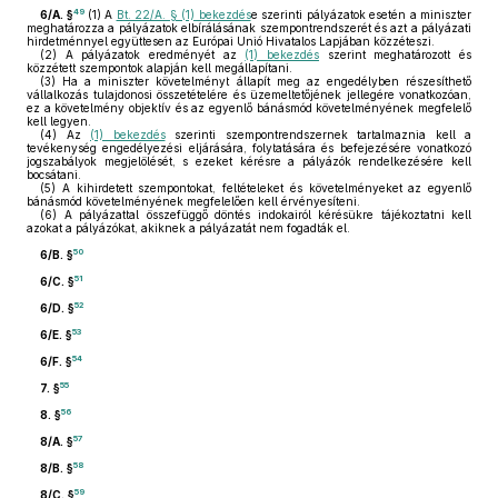
49
6/A. §
(1)
A
Bt. 22/A. § (1) bekezdés
e szerinti pályázatok esetén a miniszter
meghatározza a pályázatok elbírálásának szempontrendszerét és azt a pályázati
hirdetménnyel együttesen az Európai Unió Hivatalos Lapjában közzéteszi.
(2)
A pályázatok eredményét az
(1) bekezdés
szerint meghatározott és
közzétett szempontok alapján kell megállapítani.
(3)
Ha a miniszter követelményt állapít meg az engedélyben részesíthető
vállalkozás tulajdonosi összetételére és üzemeltetőjének jellegére vonatkozóan,
ez a követelmény objektív és az egyenlő bánásmód követelményének megfelelő
kell legyen.
(4)
Az
(1) bekezdés
szerinti szempontrendszernek tartalmaznia kell a
tevékenység engedélyezési eljárására, folytatására és befejezésére vonatkozó
jogszabályok megjelölését, s ezeket kérésre a pályázók rendelkezésére kell
bocsátani.
(5)
A kihirdetett szempontokat, feltételeket és követelményeket az egyenlő
bánásmód követelményének megfelelően kell érvényesíteni.
(6)
A pályázattal összefüggő döntés indokairól kérésükre tájékoztatni kell
azokat a pályázókat, akiknek a pályázatát nem fogadták el.
50
6/B. §
51
6/C. §
52
6/D. §
53
6/E. §
54
6/F. §
55
7. §
56
8. §
57
8/A. §
58
8/B. §
59
8/C. §