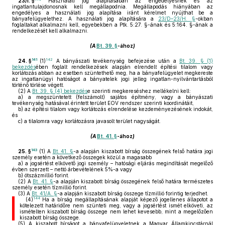
23/I. §
Használati jog alapításában az engedélyesnek és az
ingatlantulajdonosnak kell megállapodnia. Megállapodás hiányában az
engedélyes a használati jog alapítása iránt kérelmet nyújthat be a
bányafelügyelethez. A használati jog alapítására a
23/D–23/H. §
-okban
foglaltakat alkalmazni kell, egyebekben a Ptk. 5:27. §-ának és 5:164. §-ának a
rendelkezését kell alkalmazni.
(A
Bt. 39. §
-ához
)
141
142
24. §
(1)
A bányászati tevékenység befejezése után a
Bt. 39. § (1)
bekezdés
ében foglalt rendelkezések alapján elrendelt építési tilalom vagy
korlátozás abban az esetben szüntethető meg, ha a bányafelügyelet megkereste
az ingatlanügyi hatóságot a bányatelek jogi jelleg ingatlan-nyilvántartásból
történő törlése végett.
(2)
A
Bt. 39. § (4) bekezdés
e szerinti megkereséshez mellékelni kell:
a)
a megszüntetett (felszámolt) sajátos építmény, vagy a bányászati
tevékenység hatásával érintett terület EOV rendszer szerinti koordinátáit,
b)
az építési tilalom vagy korlátozás elrendelése kezdeményezésének indokát,
és
c)
a tilalomra vagy korlátozásra javasolt terület nagyságát.
(A
Bt. 41. §
-ához
)
143
25. §
(1)
A
Bt. 41. §
-a alapján kiszabott bírság összegének felső határa jogi
személy esetén a következő összegek közül a magasabb
a)
a jogsértést elkövető jogi személy – hatósági eljárás megindítását megelőző
évben szerzett – nettó árbevételének 5%-a vagy
b)
ötszázmillió forint.
(2)
A
Bt. 41. §
-a alapján kiszabott bírság összegének felső határa természetes
személy esetén tízmillió forint.
(3)
A
Bt. 41/A. §
-a alapján kiszabott bírság összege tízmillió forintig terjedhet.
144
(4)
Ha a bírság megállapításának alapját képező jogellenes állapotot a
kötelezett határidőre nem szünteti meg, vagy a jogsértést ismét elköveti, az
ismételten kiszabott bírság összege nem lehet kevesebb, mint a megelőzően
kiszabott bírság összege.
(5)
A kiszabott bírságot a bányafelügyeletnek a Magyar Államkincstárnál