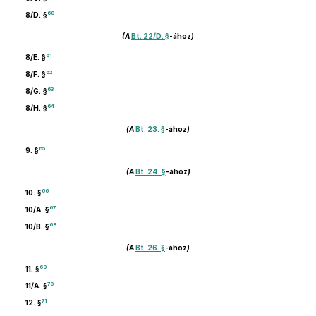
60
8/D. §
(A
Bt. 22/D. §
-ához
)
61
8/E. §
62
8/F. §
63
8/G. §
64
8/H. §
(A
Bt. 23. §
-ához
)
65
9. §
(A
Bt. 24. §
-ához
)
66
10. §
67
10/A. §
68
10/B. §
(A
Bt. 26. §
-ához
)
69
11. §
70
11/A. §
71
12. §