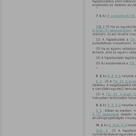
foglalkoztatóra előírt kötele
elszámolás az illetékes járul
''
7. §
Az
R. a következő 7/B.
,,
7/B. §
(1) Ha az egyidejűleg
§-ának (3) bekezdésében
, i
számolni, és azt részére vissz
(2) A foglalkoztató a
Tbj
biztosítottnak visszafizetni,
(3) Ha az egyéni vállalkozó 
terhelik, ahol az egyéni váll
(4) A foglalkoztatói tagdíj
(5) Az elszámolásra a
7/A.
''
8. §
Az
R. 8. §-a
helyébe a
8. §
,,(1) A
Tbj. 34. §-ának
illetékes. A megállapodást k
a szerződés egyidejű bemuta
(2) A
Tbj. 34. §-ának (2
hiányában tartózkodási helye 
9. §
Az
R. 9. §-a
helyébe a
9. §
,,Abban az esetben, 
§ (2) bekezdése
alapján má
járulékigazgatóságtól visszai
10. §
Az
R. 10/A. §-a
helyé
10/A. §
,,(1) A foglalkoz
nyilvántartásával egyezteti a 