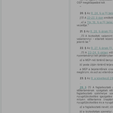
OEP megállapodást köt.
''
20. §
Az
R. 24. §-a (1) b
[(1) A
22–23. §-ban
említett
,,
e)
a
Tbj. 16. §-a (1) be
vezetője,''
21. §
Az
R. 26. §-ának (1)
,,(1) A biztosított, valamin
valamennyi – eltartott közel
jelenti be.''
22. §
Az
R. 27. §-ának (1
,,(1) A
22–24. §-okban
elő
nyomtatványt két példányban k
a)
a MEP-nél történő benyú
b)
posta útján történő telje
a MEP a bejelentőnek vissz
megőrizni, és azt az ellenőrz
23. §
Az
R. a következő 29
,,
29. §
(1) A foglalkoztató 
időtartamának szolgálati i
foglalkoztató székhelye s
nyugdíjbiztosítási igazgatás
milyen időtartamra (naptá
nyugdíjbiztosítási és a nyugd
a)
a foglalkoztató nevét, c
b)
a biztosítottak személyi