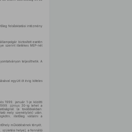
etőleg felsőoktatási intézmény
llampolgár biztosított esetén
ye szerint illetékes MEP-nél
nyomtatványon teljesíthetik. A
lásával együtt öt évig köteles
 és 1999. január 1-je közötti
 1999. június 30-ig lehet a
atóságnál (a továbbiakban:
oztató mely személy(ek) után,
ötni, illetőleg vállalni a
izetőhely működésének tényét,
, születési helye], a fennálló