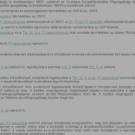
atóság (a továbbiakban: MEP), valamint az Országos Nyugdíjbiztosítási Főigazgatóság
osítási Igazgatóság (a továbbiakban: MNYI) a következők szerint:
 nyilvántartás és adatszolgáltatás tekintetében az OEP és az ONYF,
ekezdése
tekintetében az ONYF,
)–(5) bekezdésének
alkalmazásánál az MNYI, a
(2), (7) és (9) bekezdés
alkalmazásánál pedi
ése
szerint a biztosítási jogviszony időtartamának nyilvántartása az OEP feladata;
bekezdése
és a
Tbj. 51. §-a (2) bekezdésének
első mondata tekintetében az Állami Pénztá
tkező
(4) bekezdéssel
egészül ki:
endelkezéseinek alkalmazásánál a kifizetéskor érvényes járulékmértékeket kell alapul ve
 §-sal
egészül ki, egyidejűleg a jelenlegi
5/A. §
számozása
5/C. §-ra
változik:
osítási kifizetőhellyel rendelkező foglalkoztató a
Tbj. 19. §-ának (5) bekezdése
szerinti t
avi összesítő bevalláson a járulékkal együtt elszámolja.
si kifizetőhellyel nem rendelkező foglalkoztatót terhelő táppénz-hozzájárulás összegét 
MEP határozza meg. A fizetési meghagyással megállapított táppénz-hozzájárulást a jog
járulékigazgatóságnál vezetett járulék-folyószámlájára fizeti be. A fizetési meghagyá
az illetékes járulékigazgatóság részére megküldi.
. §-sal
egészül ki:
nak (5) bekezdése
szerinti arányos elszámolás elvégzéséhez meg kell állapítani az adott
ainak a számát, amely alatt a biztosított kizárólag a társadalombiztosítási nyugdíjrends
s fizetni. E napok számának és a járulékfizetési felső határ napi összegének a szorzata
ntjából figyelembe vehető éves felső határt.