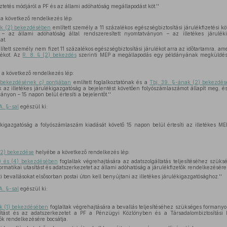
tetés módjáról a PF és az állami adóhatóság megállapodást köt.''
a következő rendelkezés lép:
ak (2) bekezdésében
említett személy a 11 százalékos egészségbiztosítási járulékfizetési 
 az állami adóhatóság által rendszeresített nyomtatványon – az illetékes járulék
at.
ített személy nem fizet 11 százalékos egészségbiztosítási járulékot arra az időtartamra, ame
lékot. Az
R. 8. § (2) bekezdés
szerinti MEP a megállapodás egy példányának megküldésév
a következő rendelkezés lép:
) bekezdésének
c)
pontjában
említett foglalkoztatónak és a
Tbj. 39. §-ának (2) bekezdés
ek az illetékes járulékigazgatóság a bejelentést követően folyószámlaszámot állapít meg, és
ányon – 15 napon belül értesíti a bejelentőt.''
A. §-sal
egészül ki:
kigazgatóság a folyószámlaszám kiadását követő 15 napon belül értesíti az illetékes MEP-
–(2) bekezdése
helyébe a következő rendelkezés lép:
) és (4) bekezdésében
foglaltak végrehajtására az adatszolgáltatás teljesítéséhez szük
matikai utasítást és adatszerkezetet az állami adóhatóság a járulékfizetők rendelkezésére 
i bevallásokat elsősorban postai úton kell benyújtani az illetékes járulékigazgatósághoz.''
A. §-sal
egészül ki:
ak (1) bekezdésében
foglaltak végrehajtására a bevallás teljesítéséhez szükséges formany
asítást és az adatszerkezetet a PF a Pénzügyi Közlönyben és a Társadalombiztosítási
etők rendelkezésére bocsátja.