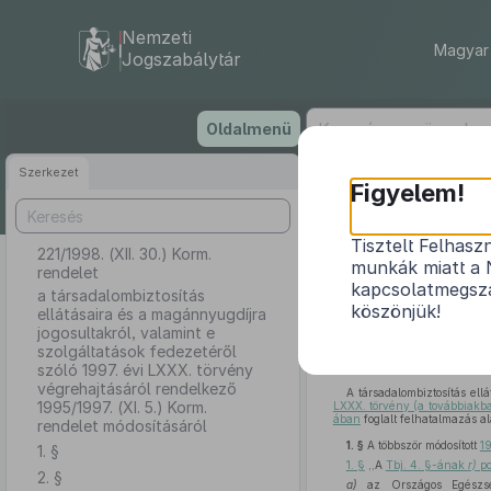
Nemzeti
Magyar 
Jogszabálytár
Ugrás
Oldalmenü
a
tartalomra
Szerkezet
Figyelem!
Tisztelt Felhasz
221/1998. (XII. 30.) Korm.
a társadalombiz
munkák miatt a 
rendelet
szolgáltatá
kapcsolatmegsza
a társadalombiztosítás
ren
köszönjük!
ellátásaira és a magánnyugdíjra
jogosultakról, valamint e
szolgáltatások fedezetéről
szóló 1997. évi LXXX. törvény
végrehajtásáról rendelkező
A társadalombiztosítás ell
1995/1997. (XI. 5.) Korm.
LXXX. törvény (a továbbiakba
ában
foglalt felhatalmazás a
rendelet módosításáról
1. §
A többször módosított
19
1. §
1. §
,,A
Tbj. 4. §-ának
r)
po
2. §
a)
az Országos Egészségb