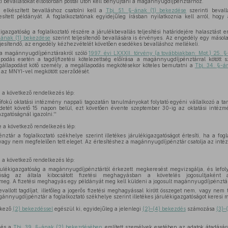
i bevallásokat elsősorban postai úton kell benyújtani a magánnyugdíjpénztárhoz.
lkészített bevalláshoz csatolni kell a
Tbj. 51. §-ának (1) bekezdése
szerinti bevall
elesített példányát. A foglalkoztatónak egyidejűleg írásban nyilatkoznia kell arról, ho
kigazgatóság a foglalkoztató részére a járulékbevallás teljesítési határidejére halasztást
§-ának (1) bekezdése
szerint teljesítendő bevallására is érvényes. Az engedély egy másolat
esítendő, az engedély kézhezvételét követően esedékes bevalláshoz mellékeli.
 a magánnyugdíjpénztárakról szóló
1997. évi LXXXII. törvény (a továbbiakban: Mpt.) 25.
lapodás esetén a tagdíjfizetési kötelezettség előírása a magánnyugdíjpénztárral kötött 
állapodást kötő személy, a megállapodás megkötésekor köteles bemutatni a
Tbj. 34. §-á
 az MNYI-vel megkötött szerződését.
a következő rendelkezés lép:
fokú oktatási intézmény nappali tagozatán tanulmányokat folytató egyéni vállalkozó a tanu
etét követő 15 napon belül, ezt követően évente szeptember 30-ig az oktatási intézmény 
azgatóságnál igazolni.''
 a következő rendelkezés lép:
tár a foglalkoztató székhelye szerint illetékes járulékigazgatóságot értesíti, ha a fogl
agy nem megfelelően tett eleget. Az értesítéshez a magánnyugdíjpénztár csatolja az inté
a következő rendelkezés lép:
árulékigazgatóság a magánnyugdíjpénztártól érkezett megkeresést megvizsgálja, és lefol
atóság az általa kibocsátott fizetési meghagyásban a követelés jogosultjaként
 meg. A fizetési meghagyás egy példányát meg kell küldeni a jogosult magánnyugdíjpénztá
evallott tagdíjat, illetőleg a jogerős fizetési meghagyással kirótt összeget nem, vagy nem 
ánnyugdíjpénztár a foglalkoztató székhelye szerint illetékes járulékigazgatóságot keresi m
tkező
(2) bekezdéssel
egészül ki, egyidejűleg a jelenlegi
(2)–(4) bekezdés
számozása
(3)–
 és a
Tbj. 39. §-ának (2) bekezdésében
említett személyek esetében az adatok átadásár