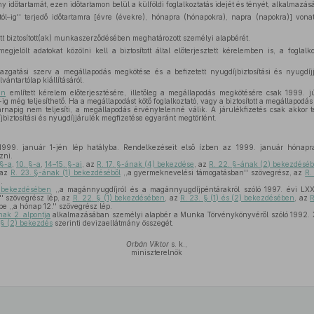
zony időtartamát, ezen időtartamon belül a külföldi foglalkoztatás idejét és tényét, alkalmazá
l–ig'' terjedő időtartamra [évre (évekre), hónapra (hónapokra), napra (napokra)] von
ott biztosított(ak) munkaszerződésében meghatározott személyi alapbérét.
egjelölt adatokat közölni kell a biztosított által előterjesztett kérelemben is, a foglal
igazgatási szerv a megállapodás megkötése és a befizetett nyugdíjbiztosítási és nyugdíj
vántartólap kiállításáról.
en
említett kérelem előterjesztésére, illetőleg a megállapodás megkötésére csak 1999. 
-ig még teljesíthető. Ha a megállapodást kötő foglalkoztató, vagy a biztosított a megállapodás 
tárnapig nem teljesíti, a megállapodás érvénytelenné válik. A járulékfizetés csak akkor te
jbiztosítási és nyugdíjjárulék megfizetése egyaránt megtörtént.
999. január 1-jén lép hatályba. Rendelkezéseit első ízben az 1999. január hónapra
zni.
 §-a
,
10. §-a
,
14–15. §-ai
, az
R. 17. §-ának (4) bekezdése
, az
R. 22. §-ának (2) bekezdéséb
 az
R. 23. §-ának (1) bekezdéséből
,,a gyermeknevelési támogatásban'' szövegrész, az
R.
.
) bekezdésében
,,a magánnyugdíjról és a magánnyugdíjpéntárakról szóló 1997. évi LXX
'' szövegrész lép, az
R. 22. § (1) bekezdésében
, az
R. 23. § (1) és (2) bekezdésében
, az
R
e ,,a hónap 12.'' szövegrész lép.
ak 2. alpontja
alkalmazásában személyi alapbér a Munka Törvénykönyvéről szóló 1992. X
 § (2) bekezdés
szerinti devizaellátmány összegét.
Orbán Viktor
s. k.,
miniszterelnök