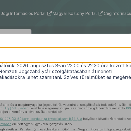
Jogi Információs Portál
Magyar Közlöny Portál
Céginformáció
221/1998. (XII. 30.) Korm. rendelet
nálóink! 2026. augusztus 8-án 22:00 és 22:30 óra között ka
tosítás ellátásaira és a magánnyugdíjra jogosulta
Nemzeti Jogszabálytár szolgáltatásában átmeneti
sok fedezetéről szóló
1997. évi LXXX. törvény
végr
kadásokra lehet számítani. Szíves türelmüket és megért
delkező
1995/1997. (XI. 5.) Korm. rendelet
módosítá
Közlönyállapot 1999. 01. 01.
átásaira és a magánnyugdíjra jogosultakról, valamint e szolgáltatások fedezetéről szóló – t
n: Tbj.) 58. §-ában
, továbbá a magánnyugdíjról és a magánnyugdíjpénztárakról szóló
199
lapján a Kormány a következőket rendeli el:
5/1997. (XI. 5.) Korm. rendelet (a továbbiakban: R.) 1. §-a
helyébe a következő rendelkezés
ntjában
említett egyéb ügyekben igazgatási szerv:
iztosítási Pénztár (a továbbiakban: OEP), a Megyei (fővárosi) Egészségbiztosí