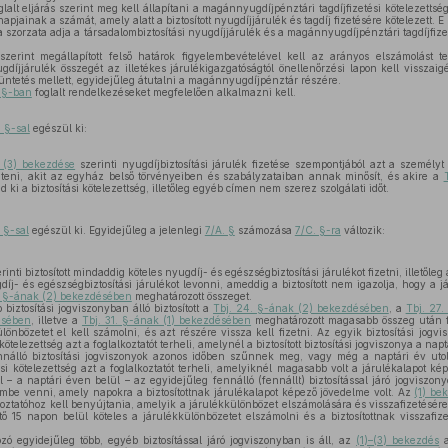
lalt eljárás szerint meg kell állapítani a magánnyugdíjpénztári tagdíjfizetési kötelezetts
apjainak a számát, amely alatt a biztosított nyugdíjjárulék és tagdíj fizetésére kötelezett. 
a szorzata adja a társadalombiztosítási nyugdíjjárulék és a magánnyugdíjpénztári tagdíjfiz
zerint megállapított felső határok figyelembevételével kell az arányos elszámolást t
ugdíjjárulék összegét az illetékes járulékigazgatóságtól önellenőrzési lapon kell visszai
tüntetés mellett, egyidejűleg átutalni a magánnyugdíjpénztár részére.
 §-ban
foglalt rendelkezéseket megfelelően alkalmazni kell.
. §-sal
egészül ki:
 (3) bekezdése
szerinti nyugdíjbiztosítási járulék fizetése szempontjából azt a személy
nteni, akit az egyház belső törvényeiben és szabályzataiban annak minősít, és akire a
 ki a biztosítási kötelezettség, illetőleg egyéb címen nem szerez szolgálati időt.
 §-sal
egészül ki. Egyidejűleg a jelenlegi
7/A. §
számozása
7/C. §-ra
változik:
rinti biztosított mindaddig köteles nyugdíj- és egészségbiztosítási járulékot fizetni, illetőleg 
íj- és egészségbiztosítási járulékot levonni, ameddig a biztosított nem igazolja, hogy a já
. §-ának (2) bekezdésében
meghatározott összeget.
biztosítási jogviszonyban álló biztosított a
Tbj. 24. §-ának (2) bekezdésében
, a
Tbj. 27
ésében
, illetve a
Tbj. 31. §-ának (1) bekezdésében
meghatározott magasabb összeg után fiz
ülönbözetet el kell számolni, és azt részére vissza kell fizetni. Az egyik biztosítási jo
kötelezettség azt a foglalkoztatót terheli, amelynél a biztosított biztosítási jogviszonya a nap
nálló biztosítási jogviszonyok azonos időben szűnnek meg, vagy még a naptári év utol
ési kötelezettség azt a foglalkoztatót terheli, amelyiknél magasabb volt a járulékalapot ké
 – a naptári éven belül – az egyidejűleg fennálló (fennállt) biztosítással járó jogviszon
embe venni, amely napokra a biztosítottnak járulékalapot képező jövedelme volt. Az
(1) be
koztatóhoz kell benyújtania, amelyik a járulékkülönbözet elszámolására és visszafizetésére 
ő 15 napon belül köteles a járulékkülönbözetet elszámolni és a biztosítottnak visszafiz
ó egyidejűleg több, egyéb biztosítással járó jogviszonyban is áll, az
(1)–(3) bekezdés
a