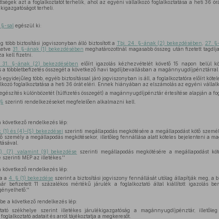
zettségek azt a foglalkoztatót terhelik, ahol az egyéni vállalkozó foglalkoztatása a heti 36 
ékigazgatóságot terheli.
 §-sal
egészül ki:
 több biztosítási jogviszonyban álló biztosított a
Tbj. 24. §-ának (2) bekezdésében
,
27. §
lletve
31. §-ának (1) bekezdésében
meghatározottnál magasabb összeg után fizetett tagdíjat
a kell fizetni.
. 31. §-ának (2) bekezdésében
előírt igazolás kézhezvételét követő 15 napon belül kö
 és a többletbefizetés összegét a következő havi tagdíjbevallásban a magánnyugdíjpénztárral
egyidejűleg több, egyéb biztosítással járó jogviszonyban is áll, a foglalkoztatóra előírt kötel
alkozó foglalkoztatása a heti 36 órát eléri. Ennek hiányában az elszámolás az egyéni vállalko
kiegészítés különbözetét (túlfizetés összegét) a magánnyugdíjpénztár értesítése alapján a fog
 §
szerinti rendelkezéseket megfelelően alkalmazni kell.
 következő rendelkezés lép:
 (1) és (4)–(5) bekezdései
szerinti megállapodás megkötésére a megállapodást kötő személ
ötő személy a megállapodás megkötésekor, illetőleg fennállása alatt köteles bejelenteni a m
tásával.
), (7), valamint (9) bekezdése
szerinti megállapodás megkötésére a megállapodást kö
szerinti MEP az illetékes.''
 következő rendelkezés lép:
ha a
4. § (1) bekezdése
szerint a biztosítási jogviszony fennállását utólag állapítják meg, a 
r befizetett 11 százalékos mértékű járulék a foglalkoztató által kiállított igazolás be
gényelhető.''
be a következő rendelkezés lép:
tató székhelye szerint illetékes járulékigazgatóság a magánnyugdíjpénztár, illetől
foglalkoztató adatait és arról tájékoztatja a megkeresőt.