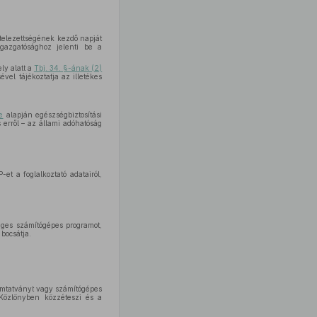
kötelezettségének kezdő napját
igazgatósághoz jelenti be a
ly alatt a
Tbj. 34. §-ának (2)
el tájékoztatja az illetékes
e
alapján egészségbiztosítási
 erről – az állami adóhatóság
et a foglalkoztató adatairól,
séges számítógépes programot,
bocsátja.
omtatványt vagy számítógépes
 Közlönyben közzéteszi és a