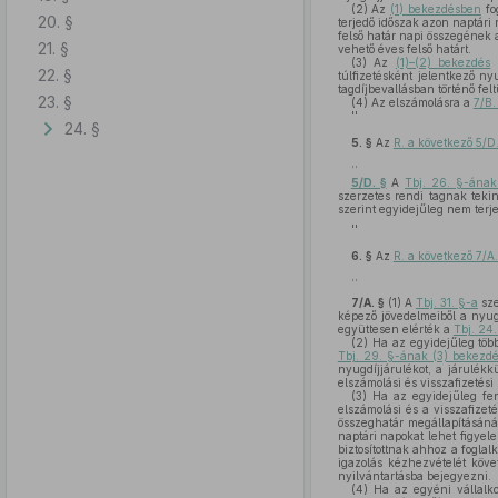
(2)
Az
(1) bekezdésben
fog
20. §
terjedő időszak azon naptári n
felső határ napi összegének 
21. §
vehető éves felső határt.
(3)
Az
(1)–(2) bekezdés
s
22. §
túlfizetésként jelentkező ny
tagdíjbevallásban történő fel
23. §
(4)
Az elszámolásra a
7/B.
''
24. §
5. §
Az
R. a következő 5/D
,,
5/D. §
A
Tbj. 26. §-ának
szerzetes rendi tagnak teki
szerint egyidejűleg nem terjed
''
6. §
Az
R. a következő 7/A.
,,
7/A. §
(1)
A
Tbj. 31. §-a
sze
képező jövedelmeiből a nyugd
együttesen elérték a
Tbj. 24
(2)
Ha az egyidejűleg több 
Tbj. 29. §-ának (3) bekezd
nyugdíjjárulékot, a járulékk
elszámolási és visszafizetési 
(3)
Ha az egyidejűleg fen
elszámolási és a visszafizet
összeghatár megállapításánál
naptári napokat lehet figyel
biztosítottnak ahhoz a foglal
igazolás kézhezvételét követ
nyilvántartásba bejegyezni.
(4)
Ha az egyéni vállalkoz