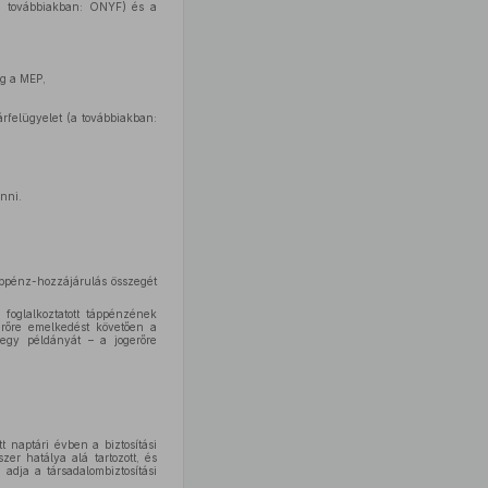
 (a továbbiakban: ONYF) és a
g a MEP,
rfelügyelet (a továbbiakban:
nni.
áppénz-hozzájárulás összegét
a foglalkoztatott táppénzének
erőre emelkedést követően a
s egy példányát – a jogerőre
 naptári évben a biztosítási
zer hatálya alá tartozott, és
 adja a társadalombiztosítási