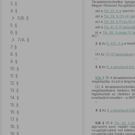
Társadalombiztosítási Igazg
3. §
Megyei (fővárosi) Nyugdíjbizt
4. §
aa)
a
Tbj. 23. §-a
szerinti
ab)
a
Tbj. 26. § (3)–(4) b
5/B. §
ac)
a
Tbj. 34. § (1) és (4
5. §
ad)
a
Tbj. 41. § (1) bekezd
6. §
b)
a
Tbj. 45. §-ának (3) 
PF).''
7/A. §
2. §
Az
R. 4/C. §-a
a köve
7. §
,,
8. §
(4) Az
(1)–(3) bekezdések
r
''
9. §
3. §
Az
R. a következő 5/A.
10. §
,,
11. §
5/A. §
(1) A társadalombizt
megállapítja, és azt a tárgyh
12. §
(2) A társadalombiztosítá
13. §
megállapítására illetékes 
foglalkoztató az illetékes 
14. §
emelkedést követően – a MEP 
''
15. §
4. §
Az
R. a következő 5/B
16. §
,,
17. §
5/B. §
(1)
A
Tbj. 24. §-á
18. §
jogviszony azon naptári napj
nyugdíjjárulékot volt kötele
19. §
nyugdíjjárulék fizetés szempo