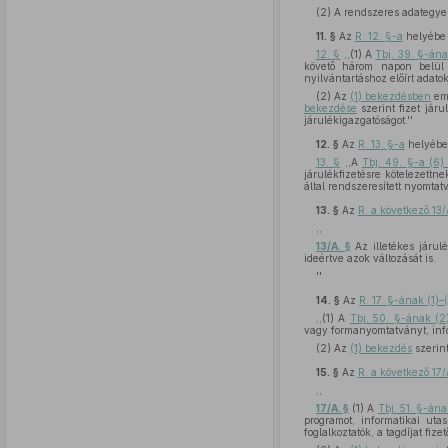
(2) A rendszeres adategyez
11. §
Az
R. 12. §-a
helyébe 
12. §
,,(1) A
Tbj. 39. §-án
követő három napon belül –
nyilvántartáshoz előírt adatok
(2) Az
(1) bekezdésben
eml
bekezdése
szerint fizet járu
járulékigazgatóságot.''
12. §
Az
R. 13. §-a
helyébe 
13. §
,,A
Tbj. 49. §-a (6
járulékfizetésre kötelezettn
által rendszeresített nyomtatv
13. §
Az
R. a következő 13/
,,
13/A. §
Az illetékes járulé
ideértve azok változását is.
''
14. §
Az
R. 17. §-ának (1)
,,(1) A
Tbj. 50. §-ának (2
vagy formanyomtatványt, infor
(2) Az
(1) bekezdés
szerint
15. §
Az
R. a következő 17/
,,
17/A. §
(1) A
Tbj. 51. §-án
programot, informatikai ut
foglalkoztatók, a tagdíjat fiz