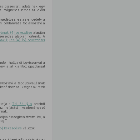
ás összesített adatainak egy
gy a mágneses lemez az előírt
 engedélyez, ez az engedély a
i példányát a foglalkoztató a
 §-ának (4) bekezdése
alapján
szerződés alapján történik. A
nak (1) és (4)–(5) bekezdései
lói, hallgatói jogviszonyát a
által kiállított igazolással
alkoztató a tagdíjbevallásnak
zkedéshez szükséges okiratok
ytatja a
Tbj. 54. §-a
szerinti
 az eljárást kezdeményező
rnak.
teljes összegben fizette be, a
eg.''
(5) bekezdésre
változik.
a az állami adóhatóság és az