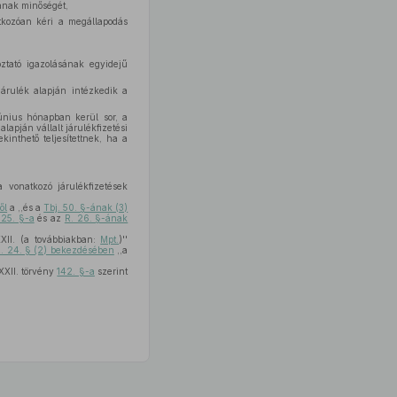
sának minőségét,
atkozóan kéri a megállapodás
koztató igazolásának egyidejű
járulék alapján intézkedik a
június hónapban kerül sor, a
alapján vállalt járulékfizetési
kinthető teljesítettnek, ha a
 vonatkozó járulékfizetések
ől
a ,,és a
Tbj. 50. §-ának (3)
 25. §-a
és az
R. 26. §-ának
XII. (a továbbiakban:
Mpt.
)''
. 24. § (2) bekezdésében
,,a
XII. törvény
142. §-a
szerint