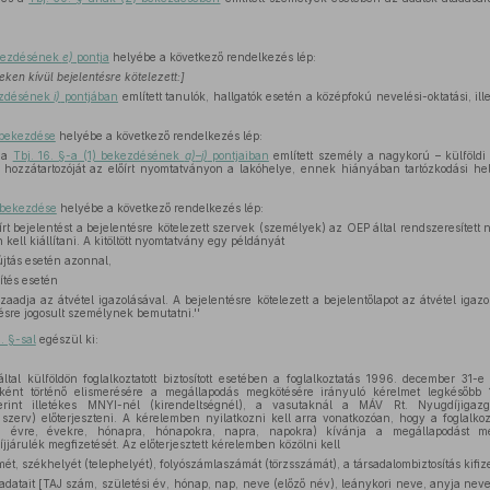
ekezdésének
e)
pontja
helyébe a következő rendelkezés lép:
eken kívül bejelentésre kötelezett:]
kezdésének
i)
pontjában
említett tanulók, hallgatók esetén a középfokú nevelési-oktatási, ill
 bekezdése
helyébe a következő rendelkezés lép:
t a
Tbj. 16. §-a (1) bekezdésének
a)
–
j)
pontjaiban
említett személy a nagykorú – külföldi á
i hozzátartozóját az előírt nyomtatványon a lakóhelye, ennek hiányában tartózkodási hel
) bekezdése
helyébe a következő rendelkezés lép:
írt bejelentést a bejelentésre kötelezett szervek (személyek) az OEP által rendszeresített 
ell kiállítani. A kitöltött nyomtatvány egy példányát
jtás esetén azonnal,
sítés esetén
aadja az átvétel igazolásával. A bejelentésre kötelezett a bejelentőlapot az átvétel igazo
ésre jogosult személynek bemutatni.''
. §-sal
egészül ki:
által külföldön foglalkoztatott biztosított esetében a foglalkoztatás 1996. december 31-e
dőként történő elismerésére a megállapodás megkötésére irányuló kérelmet legkésőbb
zerint illetékes MNYI-nél (kirendeltségnél), a vasutaknál a MÁV Rt. Nyugdíjigazg
i szerv) előterjeszteni. A kérelemben nyilatkozni kell arra vonatkozóan, hogy a foglalk
ri évre, évekre, hónapra, hónapokra, napra, napokra) kívánja a megállapodást megk
íjjárulék megfizetését. Az előterjesztett kérelemben közölni kell
ímét, székhelyét (telephelyét), folyószámlaszámát (törzsszámát), a társadalombiztosítás kif
 adatait [TAJ szám, születési év, hónap, nap, neve (előző név), leánykori neve, anyja neve