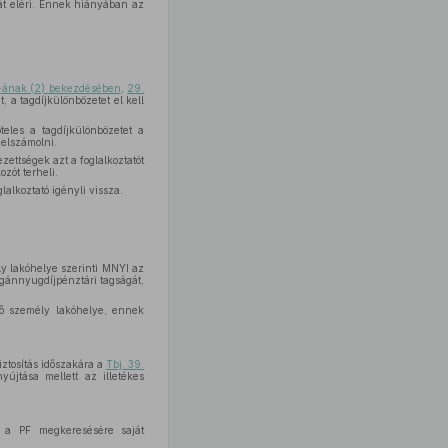
órát eléri. Ennek hiányában az
-ának (2) bekezdésében
,
29.
, a tagdíjkülönbözetet el kell
teles a tagdíjkülönbözetet a
 elszámolni.
ezettségek azt a foglalkoztatót
zót terheli.
lalkoztató igényli vissza.
y lakóhelye szerinti MNYI az
agánnyugdíjpénztári tagságát,
tő személy lakóhelye, ennek
biztosítás időszakára a
Tbj. 39.
nyújtása mellett az illetékes
eg a PF megkeresésére saját