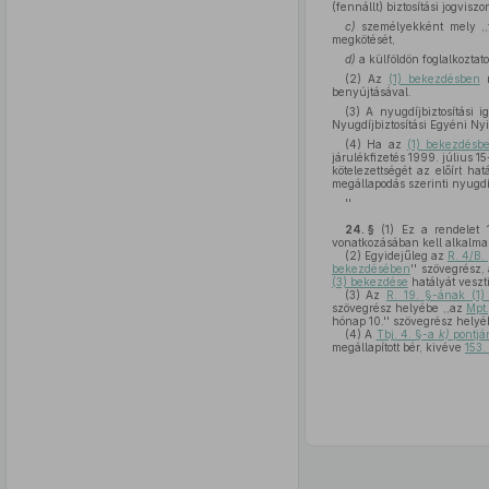
(fennállt) biztosítási jogvis
c)
személyekként mely ,,tó
megkötését,
d)
a külföldön foglalkoztat
(2) Az
(1) bekezdésben
m
benyújtásával.
(3) A nyugdíjbiztosítási 
Nyugdíjbiztosítási Egyéni Nyil
(4) Ha az
(1) bekezdésb
járulékfizetés 1999. július 15
kötelezettségét az előírt ha
megállapodás szerinti nyugdí
''
24. §
(1)
Ez a rendelet 1
vonatkozásában kell alkalma
(2)
Egyidejűleg az
R. 4/B.
bekezdésében
'' szövegrész,
(3) bekezdése
hatályát veszti
(3)
Az
R. 19. §-ának (1
szövegrész helyébe ,,az
Mpt.
hónap 10.'' szövegrész helyéb
(4)
A
Tbj. 4. §-a
k)
pontján
megállapított bér, kivéve
153.