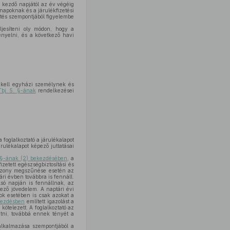
ég kezdő napjától az év végéig
E napoknak és a járulékfizetési
etés szempontjából figyelembe
eljesíteni oly módon, hogy a
gényelni, és a következő havi
t kell egyházi személynek és
Tbj. 5. §-ának
rendelkezései
a foglalkoztató a járulékalapot
rulékalapot képező juttatásai
. §-ának (2) bekezdésében
, a
etett egészségbiztosítási és
gviszony megszűnése esetén az
tári évben továbbra is fennáll.
só napján is fennállnak, az
pező jövedelem. A naptári évi
yok esetében is csak azokat a
kezdésben
említett igazolást a
kötelezett. A foglalkoztató az
etni, továbbá ennek tényét a
lkalmazása szempontjából a