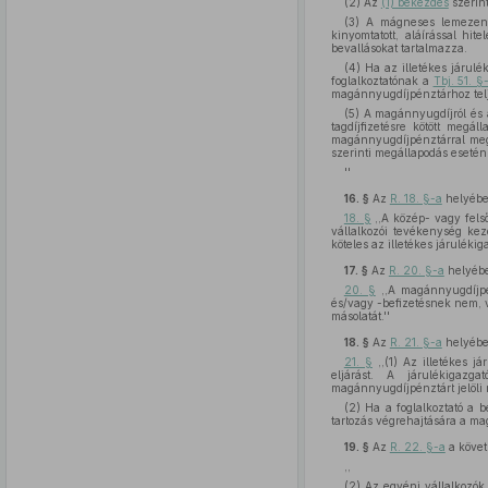
(2) Az
(1) bekezdés
szerint
(3) A mágneses lemezen e
kinyomtatott, aláírással hit
bevallásokat tartalmazza.
(4) Ha az illetékes járulé
foglalkoztatónak a
Tbj. 51. 
magánnyugdíjpénztárhoz telj
(5) A magánnyugdíjról és
tagdíjfizetésre kötött megál
magánnyugdíjpénztárral meg
szerinti megállapodás esetén
''
16. §
Az
R. 18. §-a
helyébe 
18. §
,,A közép- vagy felső
vállalkozói tevékenység kezd
köteles az illetékes járulékig
17. §
Az
R. 20. §-a
helyébe
20. §
,,A magánnyugdíjpénz
és/vagy -befizetésnek nem, v
másolatát.''
18. §
Az
R. 21. §-a
helyébe 
21. §
,,(1) Az illetékes j
eljárást. A járulékigazg
magánnyugdíjpénztárt jelöli
(2) Ha a foglalkoztató a b
tartozás végrehajtására a mag
19. §
Az
R. 22. §-a
a köve
,,
(2) Az egyéni vállalkozók