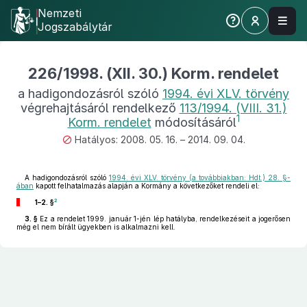
Nemzeti
Jogszabálytár
226/1998. (XII. 30.) Korm. rendelet
a hadigondozásról szóló
1994. évi XLV. törvény
végrehajtásáról rendelkező
113/1994. (VIII. 31.)
1
Korm. rendelet
módosításáról
Hatályos: 2008. 05. 16. – 2014. 09. 04.
A hadigondozásról szóló
1994. évi XLV. törvény (a továbbiakban: Hdt.) 28. §-
ában
kapott felhatalmazás alapján a Kormány a következőket rendeli el:
2
1–2. §
3. §
Ez a rendelet 1999. január 1-jén lép hatályba, rendelkezéseit a jogerősen
még el nem bírált ügyekben is alkalmazni kell.