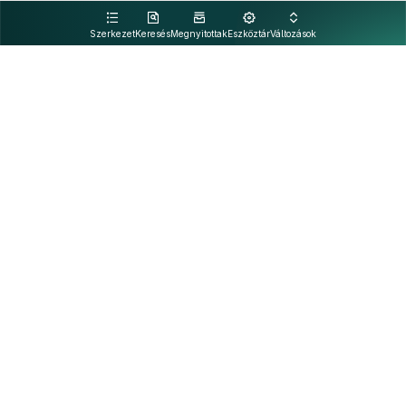
kattintva olvashat.
Szerkezet
Keresés
Megnyitottak
Eszköztár
Változások
Kapcsolat
Felhasználási feltételek
PDF
Akadálymentesítési nyilatkozat
Adatkezelési tájékoztató