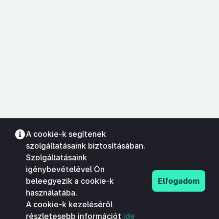
A cookie-k segítenek
szolgáltatásaink biztosításában.
Szolgáltatásaink
igénybevételével Ön
beleegyezik a cookie-k
Elfogadom
használatába.
A cookie-k kezeléséről
részletesebb információt
ide