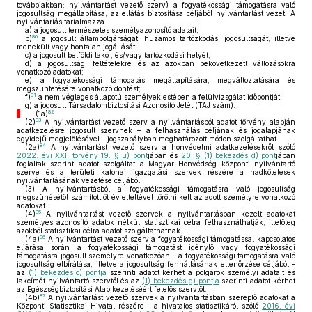
továbbiakban: nyilvántartást vezető szerv) a fogyatékossági támogatásra való
jogosultság megállapítása, az ellátás biztosítása céljából nyilvántartást vezet. A
nyilvántartás tartalmazza
a)
a jogosult természetes személyazonosító adatait;
80
b)
a jogosult állampolgárságát, huzamos tartózkodási jogosultságát, illetve
menekült vagy hontalan jogállását;
c)
a jogosult belföldi lakó , és/vagy tartózkodási helyét;
d)
a jogosultsági feltételekre és az azokban bekövetkezett változásokra
vonatkozó adatokat;
e)
a fogyatékossági támogatás megállapítására, megváltoztatására és
megszüntetésére vonatkozó döntést;
81
f)
a nem végleges állapotú személyek estében a felülvizsgálat időpontját,
g)
a jogosult Társadalombiztosítási Azonosító Jelét (TAJ szám).
82
(1a)
83
(2)
A nyilvántartást vezető szerv a nyilvántartásból adatot törvény alapján
adatkezelésre jogosult szervnek – a felhasználás céljának és jogalapjának
egyidejű megjelölésével – jogszabályban meghatározott módon szolgáltathat.
84
(2a)
A nyilvántartást vezető szerv a honvédelmi adatkezelésekről szóló
2022. évi XXI. törvény 19. § u) pont
jában és
20. § (1) bekezdés d) pont
jában
foglaltak szerint adatot szolgáltat a Magyar Honvédség központi nyilvántartó
szerve és a területi katonai igazgatási szervek részére a hadkötelesek
nyilvántartásának vezetése céljából.
(3)
A nyilvántartásból a fogyatékossági támogatásra való jogosultság
megszűnésétől számított öt év elteltével törölni kell az adott személyre vonatkozó
adatokat.
85
(4)
A nyilvántartást vezető szervek a nyilvántartásban kezelt adatokat
személyes azonosító adatok nélkül statisztikai célra felhasználhatják, illetőleg
azokból statisztikai célra adatot szolgáltathatnak.
86
(4a)
A nyilvántartást vezető szerv a fogyatékossági támogatással kapcsolatos
eljárása során a fogyatékossági támogatást igénylő vagy fogyatékossági
támogatásra jogosult személyre vonatkozóan – a fogyatékossági támogatásra való
jogosultság elbírálása, illetve a jogosultság fennállásának ellenőrzése céljából –
az
(1) bekezdés c) pontja
szerinti adatot kérhet a polgárok személyi adatait és
lakcímét nyilvántartó szervtől és az
(1) bekezdés g) pontja
szerinti adatot kérhet
az Egészségbiztosítási Alap kezeléséért felelős szervtől.
87
(4b)
A nyilvántartást vezető szervek a nyilvántartásban szereplő adatokat a
Központi Statisztikai Hivatal részére – a hivatalos statisztikáról szóló
2016. évi