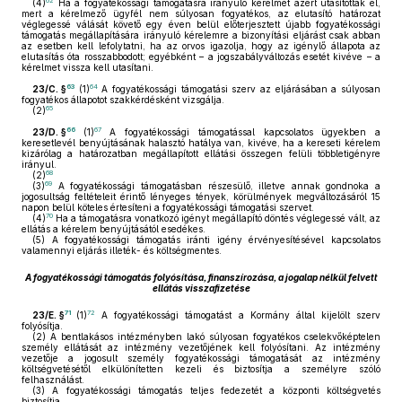
62
(4)
Ha a fogyatékossági támogatásra irányuló kérelmet azért utasították el,
mert a kérelmező ügyfél nem súlyosan fogyatékos, az elutasító határozat
véglegessé válását követő egy éven belül előterjesztett újabb fogyatékossági
támogatás megállapítására irányuló kérelemre a bizonyítási eljárást csak abban
az esetben kell lefolytatni, ha az orvos igazolja, hogy az igénylő állapota az
elutasítás óta rosszabbodott; egyébként – a jogszabályváltozás esetét kivéve – a
kérelmet vissza kell utasítani.
63
64
23/C. §
(1)
A fogyatékossági támogatási szerv az eljárásában a súlyosan
fogyatékos állapotot szakkérdésként vizsgálja.
65
(2)
66
67
23/D. §
(1)
A fogyatékossági támogatással kapcsolatos ügyekben a
keresetlevél benyújtásának halasztó hatálya van, kivéve, ha a kereseti kérelem
kizárólag a határozatban megállapított ellátási összegen felüli többletigényre
irányul.
68
(2)
69
(3)
A fogyatékossági támogatásban részesülő, illetve annak gondnoka a
jogosultság feltételeit érintő lényeges tények, körülmények megváltozásáról 15
napon belül köteles értesíteni a fogyatékossági támogatási szervet.
70
(4)
Ha a támogatásra vonatkozó igényt megállapító döntés véglegessé vált, az
ellátás a kérelem benyújtásától esedékes.
(5)
A fogyatékossági támogatás iránti igény érvényesítésével kapcsolatos
valamennyi eljárás illeték- és költségmentes.
A fogyatékossági támogatás folyósítása, finanszírozása, a jogalap nélkül felvett
ellátás visszafizetése
71
72
23/E. §
(1)
A fogyatékossági támogatást a Kormány által kijelölt szerv
folyósítja.
(2)
A bentlakásos intézményben lakó súlyosan fogyatékos cselekvőképtelen
személy ellátását az intézmény vezetőjének kell folyósítani. Az intézmény
vezetője a jogosult személy fogyatékossági támogatását az intézmény
költségvetésétől elkülönítetten kezeli és biztosítja a személyre szóló
felhasználást.
(3)
A fogyatékossági támogatás teljes fedezetét a központi költségvetés
biztosítja.