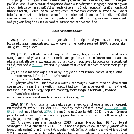
27/A. §
A fogyatékos személyek jogainak előmozdítása, életminőségük
javítása, önálló életvitelük támogatása és az e törvényben megfogalmazott egyéb
célok, feladatok megvalósítása érdekében nyújtott, európai uniós forrásból
finanszírozott, illetve hazai költségvetési támogatás esetén a szociálpolitikáért
felelős miniszter döntése alapján a képviseletében eljáró közreműködő
szervezetként a szakmai felügyelete alatt álló, a fogyatékos személyek
esélyegyenlőségének biztosítására létrehozott szervezet jár el.
Záró rendelkezések
28. §
Ez a törvény 1999. január 1-jén lép hatályba azzal, hogy a
fogyatékossági támogatásról szóló törvényi rendelkezéseket 1999. szeptember
30-ig kell megalkotni.
102
29. §
(1)
Felhatalmazást kap a Kormány, hogy az elemi rehabilitációs
szolgáltatás pályázati úton történő támogatásával, a módszertani feladatok
ellátásával, illetve a szolgáltatásnyújtás koordinációjával kapcsolatos feladatokat
ellátó, továbbá a
21/B. §
szerinti nyilvántartást vezető szervet rendeletben jelölje
103
ki.
(2)
Felhatalmazást kap a Kormány, hogy az elemi rehabilitációs szolgáltatás
a)
megszervezésére és finanszírozására,
b)
nyújtásának feltételeire,
c)
igénybevételére – ideértve a siketvak személyek, valamint azon látássérült
személyek számára nyújtott szolgáltatások igénybevételét is, akiknek
látássérülése mellett egyidejűleg más fogyatékossága is fennáll –, továbbá
d)
éves időkeretére
104
vonatkozó szabályokat rendeletben állapítsa meg.
105
29/A. §
(1)
A kincstár a fogyatékos személyek jogairól és esélyegyenlőségük
biztosításáról szóló 1998. évi XXVI. törvény módosításáról szóló
2013. évi LXII.
törvénnyel
megállapított
23/A. §
alapján emelésre kerülő, 2013. június hónapra
járó fogyatékossági támogatást a jogosultak számára már emelt összegben
folyósítja, illetve állapítja meg.
(2)
A vakok személyi járadéka 2013. június 1-jétől havi 16 160 forint
összegben jár. A kincstár a 2013. június hónapra járó vakok személyi járadékát a
jogosultak számára már emelt összegben folyósítja. A vakok személyi járadékát
2014. január 1-jétől a társadalombiztosítási nyugellátásról szóló törvénynek a