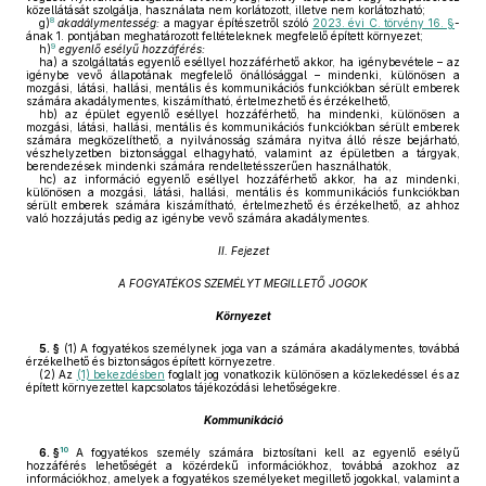
közellátását szolgálja, használata nem korlátozott, illetve nem korlátozható;
8
g)
akadálymentesség:
a magyar építészetről szóló
2023. évi C. törvény 16. §
-
ának 1. pontjában meghatározott feltételeknek megfelelő épített környezet;
9
h)
egyenlő esélyű hozzáférés:
ha)
a szolgáltatás egyenlő eséllyel hozzáférhető akkor, ha igénybevétele – az
igénybe vevő állapotának megfelelő önállósággal – mindenki, különösen a
mozgási, látási, hallási, mentális és kommunikációs funkciókban sérült emberek
számára akadálymentes, kiszámítható, értelmezhető és érzékelhető,
hb)
az épület egyenlő eséllyel hozzáférhető, ha mindenki, különösen a
mozgási, látási, hallási, mentális és kommunikációs funkciókban sérült emberek
számára megközelíthető, a nyilvánosság számára nyitva álló része bejárható,
vészhelyzetben biztonsággal elhagyható, valamint az épületben a tárgyak,
berendezések mindenki számára rendeltetésszerűen használhatók,
hc)
az információ egyenlő eséllyel hozzáférhető akkor, ha az mindenki,
különösen a mozgási, látási, hallási, mentális és kommunikációs funkciókban
sérült emberek számára kiszámítható, értelmezhető és érzékelhető, az ahhoz
való hozzájutás pedig az igénybe vevő számára akadálymentes.
II. Fejezet
A FOGYATÉKOS SZEMÉLYT MEGILLETŐ JOGOK
Környezet
5. §
(1)
A fogyatékos személynek joga van a számára akadálymentes, továbbá
érzékelhető és biztonságos épített környezetre.
(2)
Az
(1) bekezdésben
foglalt jog vonatkozik különösen a közlekedéssel és az
épített környezettel kapcsolatos tájékozódási lehetőségekre.
Kommunikáció
10
6. §
A fogyatékos személy számára biztosítani kell az egyenlő esélyű
hozzáférés lehetőségét a közérdekű információkhoz, továbbá azokhoz az
információkhoz, amelyek a fogyatékos személyeket megillető jogokkal, valamint a