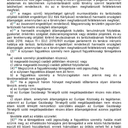
adatainak és lakcímének nyilvántartásáról szóló törvény szerint bejelentett
lakóhellyel rendelkezik, és az e törvényben meghatározott feltételeknek
megfelel,
44
c)
a magas szintű képzettséget igénylő munkavállalás és tartózkodás
céljából kiállított engedéllyel (EU Kék Kártyával) rendelkező harmadik országbeli
állampolgár, amennyiben az e törvényben meghatározott feltételeknek megfelel,
45
d)
az összevont engedéllyel rendelkező, Magyarország területén jogszerűen
tartózkodó harmadik országbeli állampolgár,
46
e)
a harmadik országbeli állampolgárok kutatás, tanulmányok folytatása,
gyakorlat, önkéntes szolgálat, diákcsereprogramok vagy oktatási projektek, és au
pair tevékenység céljából történő beutazásának és tartózkodásának feltételeiről
szóló 2016. május 11-i (EU) 2016/801 európai parlamenti és tanácsi irányelv
hatálya alá tartozó, tartózkodási engedéllyel rendelkező harmadik országbeli
állampolgár, amennyiben az e törvényben meghatározott feltételeknek megfelel.
47
(3)
A súlyosan fogyatékos személy nem jogosult fogyatékossági támogatásra
ha
a)
vakok személyi járadékában részesül,
b)
magasabb összegű családi pótlékban részesül, vagy
c)
utána magasabb összegű családi pótlékot folyósítanak.
48
(4)
Megszűnik a fogyatékossági támogatásra való jogosultság, ha
a)
a súlyosan fogyatékos állapot nem áll fenn;
b)
a fogyatékos személy a felülvizsgálaton nem jelenik meg és a
távolmaradását nem igazolja.
49
(5)
Ha a jogosult három hónapot meghaladó időtartamra olyan államba
távozik, amely nem
a)
az Európai Unió tagállama,
b)
az Európai Gazdasági Térségről szóló megállapodásban részes más állam,
vagy
c)
olyan állam, amelynek állampolgára az Európai Közösség és tagállamai,
valamint az Európai Gazdasági Térségről szóló megállapodásban nem részes
állam között létrejött nemzetközi szerződés alapján az Európai Gazdasági
Térségről szóló megállapodásban részes állam állampolgárával azonos jogállást
élvez,
távolléte alatt az ellátás szünetel.
50
(6)
Ha a támogatásra való jogosultság a fogyatékos személy halála miatt
szűnik meg, az elhalálozás hónapjára járó támogatást a vele közös háztartásban
együtt élt közeli hozzátartozó, ennek hiányában az örökös veheti fel a halál