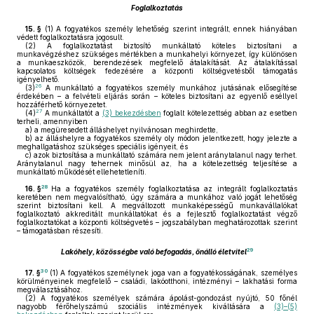
Foglalkoztatás
15. §
(1)
A fogyatékos személy lehetőség szerint integrált, ennek hiányában
védett foglalkoztatásra jogosult.
(2)
A foglalkoztatást biztosító munkáltató köteles biztosítani a
munkavégzéshez szükséges mértékben a munkahelyi környezet, így különösen
a munkaeszközök, berendezések megfelelő átalakítását. Az átalakítással
kapcsolatos költségek fedezésére a központi költségvetésből támogatás
igényelhető.
26
(3)
A munkáltató a fogyatékos személy munkához jutásának elősegítése
érdekében – a felvételi eljárás során – köteles biztosítani az egyenlő eséllyel
hozzáférhető környezetet.
27
(4)
A munkáltatót a
(3) bekezdésben
foglalt kötelezettség abban az esetben
terheli, amennyiben
a)
a megüresedett álláshelyet nyilvánosan meghirdette,
b)
az álláshelyre a fogyatékos személy oly módon jelentkezett, hogy jelezte a
meghallgatáshoz szükséges speciális igényeit, és
c)
azok biztosítása a munkáltató számára nem jelent aránytalanul nagy terhet.
Aránytalanul nagy tehernek minősül az, ha a kötelezettség teljesítése a
munkáltató működését ellehetetleníti.
28
16. §
Ha a fogyatékos személy foglalkoztatása az integrált foglalkoztatás
keretében nem megvalósítható, úgy számára a munkához való jogát lehetőség
szerint biztosítani kell. A megváltozott munkaképességű munkavállalókat
foglalkoztató akkreditált munkáltatókat és a fejlesztő foglalkoztatást végző
foglalkoztatókat a központi költségvetés – jogszabályban meghatározottak szerint
– támogatásban részesíti.
29
Lakóhely, közösségbe való befogadás, önálló életvitel
30
17. §
(1)
A fogyatékos személynek joga van a fogyatékosságának, személyes
körülményeinek megfelelő – családi, lakóotthoni, intézményi – lakhatási forma
megválasztásához.
(2)
A fogyatékos személyek számára ápolást-gondozást nyújtó, 50 főnél
nagyobb férőhelyszámú szociális intézmények kiváltására a
(3)–(5)