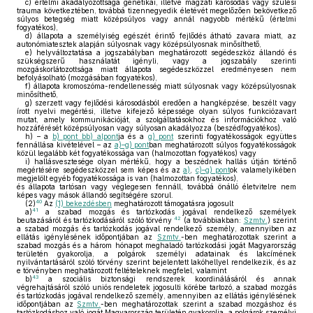
c)
értelmi akadályozottsága genetikai, illetve magzati károsodás vagy szülési
trauma következtében, továbbá tizennegyedik életévét megelőzően bekövetkező
súlyos betegség miatt középsúlyos vagy annál nagyobb mértékű (értelmi
fogyatékos),
d)
állapota a személyiség egészét érintő fejlődés átható zavara miatt, az
autonómiatesztek alapján súlyosnak vagy középsúlyosnak minősíthető,
e)
helyváltoztatása a jogszabályban meghatározott segédeszköz állandó és
szükségszerű használatát igényli, vagy a jogszabály szerinti
mozgáskorlátozottsága miatt állapota segédeszközzel eredményesen nem
befolyásolható (mozgásában fogyatékos),
f)
állapota kromoszóma-rendellenesség miatt súlyosnak vagy középsúlyosnak
minősíthető,
g)
szerzett vagy fejlődési károsodásból eredően a hangképzése, beszélt vagy
írott nyelvi megértési, illetve kifejező képessége olyan súlyos funkciózavart
mutat, amely kommunikációját, a szolgáltatásokhoz és információkhoz való
hozzáférését középsúlyosan vagy súlyosan akadályozza (beszédfogyatékos),
h)
– a
b) pont bb) alpont
ja és a
g) pont
szerinti fogyatékosságok együttes
fennállása kivételével – az
a)–g) pont
ban meghatározott súlyos fogyatékosságok
közül legalább két fogyatékossága van (halmozottan fogyatékos) vagy
i)
hallásvesztesége olyan mértékű, hogy a beszédnek hallás útján történő
megértésére segédeszközzel sem képes és az
a)
,
c)–g) pont
ok valamelyikében
megjelölt egyéb fogyatékossága is van (halmozottan fogyatékos),
és állapota tartósan vagy véglegesen fennáll, továbbá önálló életvitelre nem
képes vagy mások állandó segítségére szorul.
40
(2)
Az
(1) bekezdésben
meghatározott támogatásra jogosult
41
a)
a szabad mozgás és tartózkodás jogával rendelkező személyek
42
beutazásáról és tartózkodásáról szóló törvény
(a továbbiakban:
Szmtv.
) szerint
a szabad mozgás és tartózkodás jogával rendelkező személy, amennyiben az
ellátás igénylésének időpontjában az
Szmtv.
-ben meghatározottak szerint a
szabad mozgás és a három hónapot meghaladó tartózkodási jogát Magyarország
területén gyakorolja, a polgárok személyi adatainak és lakcímének
nyilvántartásáról szóló törvény szerint bejelentett lakóhellyel rendelkezik, és az
e törvényben meghatározott feltételeknek megfelel, valamint
43
b)
a szociális biztonsági rendszerek koordinálásáról és annak
végrehajtásáról szóló uniós rendeletek jogosulti körébe tartozó, a szabad mozgás
és tartózkodás jogával rendelkező személy, amennyiben az ellátás igénylésének
időpontjában az
Szmtv.
-ben meghatározottak szerint a szabad mozgáshoz és
tartózkodáshoz való jogát Magyarország területén gyakorolja, a polgárok személyi