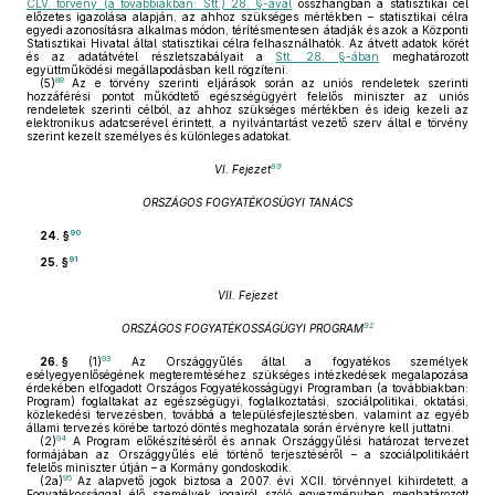
CLV. törvény (a továbbiakban: Stt.) 28. §-ával
összhangban a statisztikai cél
előzetes igazolása alapján, az ahhoz szükséges mértékben – statisztikai célra
egyedi azonosításra alkalmas módon, térítésmentesen átadják és azok a Központi
Statisztikai Hivatal által statisztikai célra felhasználhatók. Az átvett adatok körét
és az adatátvétel részletszabályait a
Stt. 28. §-ában
meghatározott
együttműködési megállapodásban kell rögzíteni.
88
(5)
Az e törvény szerinti eljárások során az uniós rendeletek szerinti
hozzáférési pontot működtető egészségügyért felelős miniszter az uniós
rendeletek szerinti célból, az ahhoz szükséges mértékben és ideig kezeli az
elektronikus adatcserével érintett, a nyilvántartást vezető szerv által e törvény
szerint kezelt személyes és különleges adatokat.
89
VI. Fejezet
ORSZÁGOS FOGYATÉKOSÜGYI TANÁCS
90
24. §
91
25. §
VII. Fejezet
92
ORSZÁGOS FOGYATÉKOSSÁGÜGYI PROGRAM
93
26. §
(1)
Az Országgyűlés által a fogyatékos személyek
esélyegyenlőségének megteremtéséhez szükséges intézkedések megalapozása
érdekében elfogadott Országos Fogyatékosságügyi Programban (a továbbiakban:
Program) foglaltakat az egészségügyi, foglalkoztatási, szociálpolitikai, oktatási,
közlekedési tervezésben, továbbá a településfejlesztésben, valamint az egyéb
állami tervezés körébe tartozó döntés meghozatala során érvényre kell juttatni.
94
(2)
A Program előkészítéséről és annak Országgyűlési határozat tervezet
formájában az Országgyűlés elé történő terjesztéséről – a szociálpolitikáért
felelős miniszter útján – a Kormány gondoskodik.
95
(2a)
Az alapvető jogok biztosa a 2007. évi XCII. törvénnyel kihirdetett, a
Fogyatékossággal élő személyek jogairól szóló egyezményben meghatározott