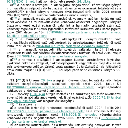
93/96/EGK irányelv
hatályon kívül helyezéséről,
24. cikke
,
117
c)
a harmadik országbeli állampolgárok magas szintű képzettséget igénylő
munkavállalás céljából való beutazásának és tartózkodásának feltételeiről és a
2009/50/EK tanácsi irányelv hatályon kívül helyezéséről szóló, 2021. október
20-i (EU) 2021/1883 európai parlamenti és tanácsi irányelv,
118
d)
a harmadik országbeli állampolgárok valamely tagállam területén való
tartózkodására és munkavállalására vonatkozó összevont engedélyre irányuló
összevont kérelmezési eljárásról, valamint a harmadik országból származó,
valamely tagállam területén jogszerűen tartózkodó munkavállalók közös jogairól
szóló, 2011. december 13-i,
2011/98/EU európai parlamenti és tanácsi irányelv,
12. cikk (1) bekezdés e) pont
,
119
e)
a harmadik országbeli állampolgárok idénymunkásként való
munkavállalás céljából való belépésének és tartózkodásának feltételeiről szóló
2014. február 26-ai
2014/36/EU európai parlamenti és tanácsi irányelv;
120
f)
a harmadik országbeli állampolgárok vállalaton belüli áthelyezés
keretében történő belépésének és tartózkodásának feltételeiről szóló 2014. május
15-ei
2014/66/EU európai parlamenti és tanácsi irányelv;
121
g)
a harmadik országbeli állampolgárok kutatás, tanulmányok folytatása,
gyakorlat, önkéntes szolgálat, diákcsereprogramok vagy oktatási projektek, és au
pair tevékenység céljából történő beutazásának és tartózkodásának feltételeiről
szóló 2016. május 11-i (EU) 2016/801 európai parlamenti és tanácsi irányelv 22.
cikke.
122
32. §
(1)
E törvény
29. §-a
a légi járműveken utazó fogyatékkal élő, illetve
csökkent mozgásképességű személyek jogairól szóló, 2006. július 5-i
1107/2006/EK európai parlamenti és tanácsi rendelet
végrehajtásához
szükséges rendelkezéseket állapít meg.
(2)
E törvény
15–16. §-ai
a foglalkoztatás és a munkavégzés során alkalmazott
egyenlő bánásmód általános kereteinek létrehozásáról szóló
2000/78/EK tanácsi
irányelv 5. cikkének
való megfelelést szolgálják.
123
(3)
Ez a törvény
a)
a szociális biztonsági rendszerek koordinálásáról szóló 2004. április 29-i
883/2004/EK európai parlamenti és tanácsi rendelet
és a szociális biztonsági
rendszerek koordinálásáról szóló
883/2004/EK rendelet
végrehajtására
vonatkozó eljárás megállapításáról szóló 2009. szeptember 16-i
987/2009/EK
európai parlamenti és tanácsi rendelet;
b)
az európai statisztikákról és a titoktartási kötelezettség hatálya alá tartozó