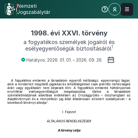
Nemzeti
Jogszabálytár
1998. évi XXVI. törvény
a fogyatékos személyek jogairól és
1
esélyegyenlőségük biztosításáról
Hatályos: 2026. 01. 01. – 2026. 09. 26.
A fogyatékos emberek a társadalom egyenlő méltóságú, egyenrangú tagjai,
akik a mindenkit megillető jogokkal és lehetőségekkel csak jelentős nehézségek
árán vagy egyáltalán nem képesek élni. A fogyatékos emberek hátrányainak
enyhítése, esélyegyenlőségük megalapozása, illetve a társadalom
szemléletmódjának alakítása érdekében az Országgyűlés – összhangban az
Alaptörvénnyel és a nemzetközi jog által általánosan elismert szabályaival – a
2
következő törvényt alkotja
:
I. Fejezet
ÁLTALÁNOS RENDELKEZÉSEK
A törvény célja