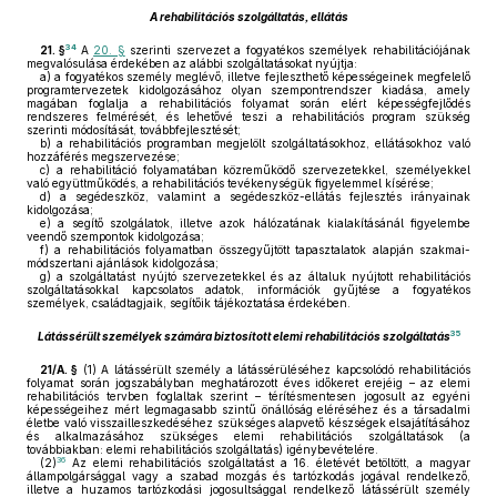
A rehabilitációs szolgáltatás, ellátás
34
21. §
A
20. §
szerinti szervezet a fogyatékos személyek rehabilitációjának
megvalósulása érdekében az alábbi szolgáltatásokat nyújtja:
a)
a fogyatékos személy meglévő, illetve fejleszthető képességeinek megfelelő
programtervezetek kidolgozásához olyan szempontrendszer kiadása, amely
magában foglalja a rehabilitációs folyamat során elért képességfejlődés
rendszeres felmérését, és lehetővé teszi a rehabilitációs program szükség
szerinti módosítását, továbbfejlesztését;
b)
a rehabilitációs programban megjelölt szolgáltatásokhoz, ellátásokhoz való
hozzáférés megszervezése;
c)
a rehabilitáció folyamatában közreműködő szervezetekkel, személyekkel
való együttműködés, a rehabilitációs tevékenységük figyelemmel kísérése;
d)
a segédeszköz, valamint a segédeszköz-ellátás fejlesztés irányainak
kidolgozása;
e)
a segítő szolgálatok, illetve azok hálózatának kialakításánál figyelembe
veendő szempontok kidolgozása;
f)
a rehabilitációs folyamatban összegyűjtött tapasztalatok alapján szakmai-
módszertani ajánlások kidolgozása;
g)
a szolgáltatást nyújtó szervezetekkel és az általuk nyújtott rehabilitációs
szolgáltatásokkal kapcsolatos adatok, információk gyűjtése a fogyatékos
személyek, családtagjaik, segítőik tájékoztatása érdekében.
35
Látássérült személyek számára biztosított elemi rehabilitációs szolgáltatás
21/A. §
(1)
A látássérült személy a látássérüléséhez kapcsolódó rehabilitációs
folyamat során jogszabályban meghatározott éves időkeret erejéig – az elemi
rehabilitációs tervben foglaltak szerint – térítésmentesen jogosult az egyéni
képességeihez mért legmagasabb szintű önállóság eléréséhez és a társadalmi
életbe való visszailleszkedéséhez szükséges alapvető készségek elsajátításához
és alkalmazásához szükséges elemi rehabilitációs szolgáltatások (a
továbbiakban: elemi rehabilitációs szolgáltatás) igénybevételére.
36
(2)
Az elemi rehabilitációs szolgáltatást a 16. életévét betöltött, a magyar
állampolgársággal vagy a szabad mozgás és tartózkodás jogával rendelkező,
illetve a huzamos tartózkodási jogosultsággal rendelkező látássérült személy