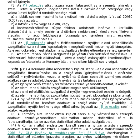
veheti igénybe.
(3)
Az
(1) bekezdés
alkalmazása során látássérült az a személy, akinek a
szem, illetve a központi idegrendszer látási funkcióit érintő betegsége vagy
veleszületett fejlődési rendellenessége miatt
a)
a jobbik szemen maximális korrekcióval mért látásélessége (vízusa) 20/60
(0,33) vagy az alatti,
b)
a látótér 20 fok vagy az alatti, vagy
c)
kontrasztérzékelése súlyos fokban korlátozott, ideértve a kortikális
látássérülést is, amely esetén a látótérben szektorszerű kiesés van, illetve a
vizuális információ feldolgozási folyamatainak sérülése miatt észlelési,
felismerési zavar jelentkezik.
(4)
Az
(1) bekezdés
alapján térítésmentesen nyújtott elemi rehabilitációs
szolgáltatáshoz az állam jogszabályban meghatározott módon nyújt támogatást.
Az éves időkeretet meghaladóan a szolgáltatás térítés ellenében vehető igénybe.
(5)
Az elemi rehabilitációs szolgáltatás pályázati úton történő támogatásával, a
módszertani feladatok ellátásával, illetve a szolgáltatásnyújtás koordinációjával
kapcsolatos feladatokat a Kormány által rendeletben kijelölt szerv végzi.
21/B. §
(1)
A Kormány által rendeletben kijelölt szerv – az elemi rehabilitációs
szolgáltatás finanszírozása és a szolgáltatás igénybevételének ellenőrzése
céljából – nyilvántartást vezet, a nyilvántartásban szereplő személyes adatok
adatkezelője és adatfeldolgozója. A nyilvántartás tartalmazza
a)
az igénybe vevő személy természetes személyazonosító adatait, lakcímét,
b)
az elemi rehabilitációs szolgáltatást megalapozó körülményt,
c)
az elemi rehabilitációs szolgáltatást nyújtó megnevezését és elérhetőségeit,
d)
az elemi rehabilitációs szolgáltatás típusát, helyét, időpontját és időtartamát.
(2)
A nyilvántartás részére az elemi rehabilitációs szolgáltatás igénybevevője
által rendelkezésre bocsátott adatokat a szolgáltatást nyújtó továbbítja. A
szolgáltatást nyújtó tevékenysége ellátásához jogosult az
(1) bekezdés
szerinti
adatok kezelésére.
(3)
A Kormány által rendeletben kijelölt szerv a nyilvántartásban szereplő
adatokat személyazonosításra alkalmatlan módon statisztikai célra is
felhasználhatja, illetve azokból statisztikai célra adatot szolgáltathat.
(4)
A Kormány által rendeletben kijelölt szerv a nyilvántartásban szereplő
adatokat a Központi Statisztikai Hivatal részére – a hivatalos statisztikáról szóló
2016. évi CLV. törvény (a továbbiakban: Stt.) 28. §-ával
összhangban a
statisztikai cél előzetes igazolása alapján, az ahhoz szükséges mértékben –