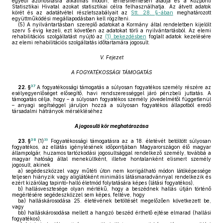
egyedi azonosításra alkalmas módon, térítésmentesen átadja és a Központi
Statisztikai Hivatal azokat statisztikai célra felhasználhatja. Az átvett adatok
körét és az adatátvétel részletszabályait az
Stt. 28. §-ában
meghatározott
együttműködési megállapodásban kell rögzíteni.
(5)
A nyilvántartásban szereplő adatokat a Kormány által rendeletben kijelölt
szerv 5 évig kezeli, ezt követően az adatokat törli a nyilvántartásból. Az elemi
rehabilitációs szolgáltatást nyújtó az
(1) bekezdésben
foglalt adatok kezelésére
az elemi rehabilitációs szolgáltatás időtartamára jogosult.
V. Fejezet
A FOGYATÉKOSSÁGI TÁMOGATÁS
37
22. §
A fogyatékossági támogatás a súlyosan fogyatékos személy részére az
esélyegyenlőséget elősegítő, havi rendszerességgel járó pénzbeli juttatás. A
támogatás célja, hogy – a súlyosan fogyatékos személy jövedelmétől függetlenül
– anyagi segítséggel járuljon hozzá a súlyosan fogyatékos állapotból eredő
társadalmi hátrányok mérsékléséhez
A jogosulti kör meghatározása
38
39
23. §
(1)
Fogyatékossági támogatásra az a 18. életévét betöltött súlyosan
fogyatékos, az ellátás igénylésének időpontjában Magyarországon élő magyar
állampolgár, huzamos tartózkodási jogosultsággal rendelkező személy, továbbá a
magyar hatóság által menekültként, illetve hontalanként elismert személy
jogosult, akinek
a)
segédeszközzel vagy műtéti úton nem korrigálható módon látóképessége
teljesen hiányzik vagy aliglátóként minimális látásmaradvánnyal rendelkezik és
ezért kizárólag tapintó-halló életmód folytatására képes (látási fogyatékos),
b)
hallásvesztesége olyan mértékű, hogy a beszédnek hallás útján történő
megértésére segédeszközzel sem képes, feltéve, hogy
ba)
halláskárosodása 25. életévének betöltését megelőzően következett be,
vagy
bb)
halláskárosodása mellett a hangzó beszéd érthető ejtése elmarad (hallási
fogyatékos),