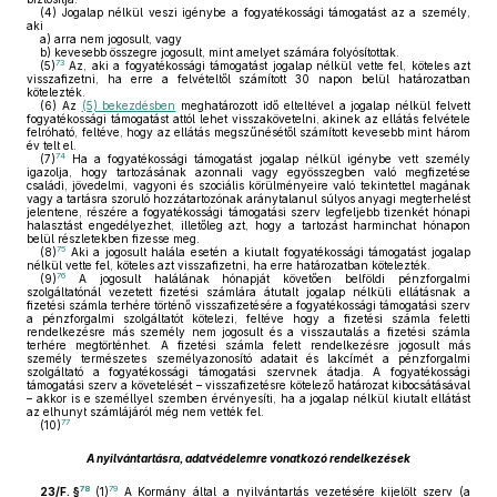
(4)
Jogalap nélkül veszi igénybe a fogyatékossági támogatást az a személy,
aki
a)
arra nem jogosult, vagy
b)
kevesebb összegre jogosult, mint amelyet számára folyósítottak.
73
(5)
Az, aki a fogyatékossági támogatást jogalap nélkül vette fel, köteles azt
visszafizetni, ha erre a felvételtől számított 30 napon belül határozatban
kötelezték.
(6)
Az
(5) bekezdésben
meghatározott idő elteltével a jogalap nélkül felvett
fogyatékossági támogatást attól lehet visszakövetelni, akinek az ellátás felvétele
felróható, feltéve, hogy az ellátás megszűnésétől számított kevesebb mint három
év telt el.
74
(7)
Ha a fogyatékossági támogatást jogalap nélkül igénybe vett személy
igazolja, hogy tartozásának azonnali vagy egyösszegben való megfizetése
családi, jövedelmi, vagyoni és szociális körülményeire való tekintettel magának
vagy a tartásra szoruló hozzátartozónak aránytalanul súlyos anyagi megterhelést
jelentene, részére a fogyatékossági támogatási szerv legfeljebb tizenkét hónapi
halasztást engedélyezhet, illetőleg azt, hogy a tartozást harminchat hónapon
belül részletekben fizesse meg.
75
(8)
Aki a jogosult halála esetén a kiutalt fogyatékossági támogatást jogalap
nélkül vette fel, köteles azt visszafizetni, ha erre határozatban kötelezték.
76
(9)
A jogosult halálának hónapját követően belföldi pénzforgalmi
szolgáltatónál vezetett fizetési számlára átutalt jogalap nélküli ellátásnak a
fizetési számla terhére történő visszafizetésére a fogyatékossági támogatási szerv
a pénzforgalmi szolgáltatót kötelezi, feltéve hogy a fizetési számla feletti
rendelkezésre más személy nem jogosult és a visszautalás a fizetési számla
terhére megtörténhet. A fizetési számla felett rendelkezésre jogosult más
személy természetes személyazonosító adatait és lakcímét a pénzforgalmi
szolgáltató a fogyatékossági támogatási szervnek átadja. A fogyatékossági
támogatási szerv a követelését – visszafizetésre kötelező határozat kibocsátásával
– akkor is e személlyel szemben érvényesíti, ha a jogalap nélkül kiutalt ellátást
az elhunyt számlájáról még nem vették fel.
77
(10)
A nyilvántartásra, adatvédelemre vonatkozó rendelkezések
78
79
23/F. §
(1)
A Kormány által a nyilvántartás vezetésére kijelölt szerv (a