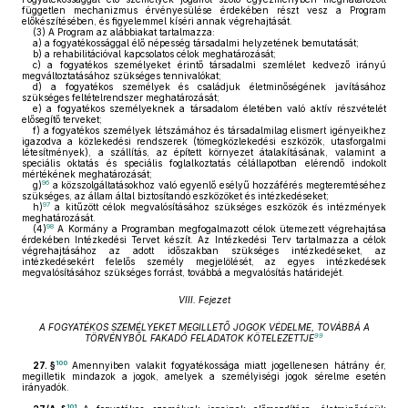
független mechanizmus érvényesülése érdekében részt vesz a Program
előkészítésében, és figyelemmel kíséri annak végrehajtását.
(3)
A Program az alábbiakat tartalmazza:
a)
a fogyatékossággal élő népesség társadalmi helyzetének bemutatását;
b)
a rehabilitációval kapcsolatos célok meghatározását;
c)
a fogyatékos személyeket érintő társadalmi szemlélet kedvező irányú
megváltoztatásához szükséges tennivalókat;
d)
a fogyatékos személyek és családjuk életminőségének javításához
szükséges feltételrendszer meghatározását;
e)
a fogyatékos személyeknek a társadalom életében való aktív részvételét
elősegítő terveket;
f)
a fogyatékos személyek létszámához és társadalmilag elismert igényeikhez
igazodva a közlekedési rendszerek (tömegközlekedési eszközök, utasforgalmi
létesítmények), a szállítás, az épített környezet átalakításának, valamint a
speciális oktatás és speciális foglalkoztatás célállapotban elérendő indokolt
mértékének meghatározását;
96
g)
a közszolgáltatásokhoz való egyenlő esélyű hozzáférés megteremtéséhez
szükséges, az állam által biztosítandó eszközöket és intézkedéseket;
97
h)
a kitűzött célok megvalósításához szükséges eszközök és intézmények
meghatározását.
98
(4)
A Kormány a Programban megfogalmazott célok ütemezett végrehajtása
érdekében Intézkedési Tervet készít. Az Intézkedési Terv tartalmazza a célok
végrehajtásához az adott időszakban szükséges intézkedéseket, az
intézkedésekért felelős személy megjelölését, az egyes intézkedések
megvalósításához szükséges forrást, továbbá a megvalósítás határidejét.
VIII. Fejezet
A FOGYATÉKOS SZEMÉLYEKET MEGILLETŐ JOGOK VÉDELME, TOVÁBBÁ A
99
TÖRVÉNYBŐL FAKADÓ FELADATOK KÖTELEZETTJE
100
27. §
Amennyiben valakit fogyatékossága miatt jogellenesen hátrány ér,
megilletik mindazok a jogok, amelyek a személyiségi jogok sérelme esetén
irányadók.
101