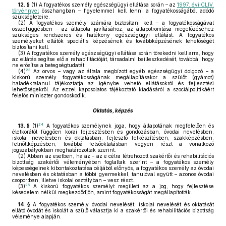
12. §
(1)
A fogyatékos személy egészségügyi ellátása során – az
1997. évi CLIV.
törvénnyel
összhangban – figyelemmel kell lenni a fogyatékosságából adódó
szükségleteire.
(2)
A fogyatékos személy számára biztosítani kell – a fogyatékosságával
összefüggésben – az állapota javításához, az állapotromlása megelőzéséhez
szükséges rendszeres és hatékony egészségügyi ellátást. A fogyatékos
személyeket ellátók speciális képzésének és továbbképzésének lehetőségét
biztosítani kell.
(3)
A fogyatékos személy egészségügyi ellátása során törekedni kell arra, hogy
az ellátás segítse elő a rehabilitációját, társadalmi beilleszkedését, továbbá, hogy
ne erősítse a betegségtudatát.
23
(4)
Az orvos – vagy az általa megbízott egyéb egészségügyi dolgozó – a
kiskorú személy fogyatékosságának megállapításakor a szülőt (gyámot)
haladéktalanul tájékoztatja az igénybe vehető ellátásokról és fejlesztési
lehetőségekről. Az ezzel kapcsolatos tájékoztató kiadásáról a szociálpolitikáért
felelős miniszter gondoskodik.
Oktatás, képzés
24
13. §
(1)
A fogyatékos személynek joga, hogy állapotának megfelelően és
életkorától függően korai fejlesztésben és gondozásban, óvodai nevelésben,
iskolai nevelésben és oktatásban, fejlesztő felkészítésben, szakképzésben,
felnőttképzésben, továbbá felsőoktatásban vegyen részt a vonatkozó
jogszabályokban meghatározottak szerint.
(2)
Abban az esetben, ha az – az e célra létrehozott szakértői és rehabilitációs
bizottság szakértői véleményében foglaltak szerint – a fogyatékos személy
képességeinek kibontakoztatása céljából előnyös, a fogyatékos személy az óvodai
nevelésben és oktatásban a többi gyermekkel, tanulóval együtt – azonos óvodai
csoportban, illetve iskolai osztályban – vesz részt.
25
(3)
A kiskorú fogyatékos személyt megilleti az a jog, hogy fejlesztése
késedelem nélkül megkezdődjön, amint fogyatékosságát megállapították.
14. §
A fogyatékos személy óvodai nevelését, iskolai nevelését és oktatását
ellátó óvodát és iskolát a szülő választja ki a szakértői és rehabilitációs bizottság
véleménye alapján.