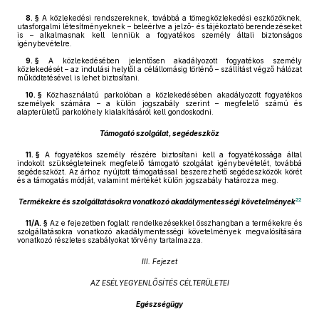
8. §
A közlekedési rendszereknek, továbbá a tömegközlekedési eszközöknek,
utasforgalmi létesítményeknek – beleértve a jelző- és tájékoztató berendezéseket
is – alkalmasnak kell lenniük a fogyatékos személy általi biztonságos
igénybevételre.
9. §
A közlekedésében jelentősen akadályozott fogyatékos személy
közlekedését – az indulási helytől a célállomásig történő – szállítást végző hálózat
működtetésével is lehet biztosítani.
10. §
Közhasználatú parkolóban a közlekedésében akadályozott fogyatékos
személyek számára – a külön jogszabály szerint – megfelelő számú és
alapterületű parkolóhely kialakításáról kell gondoskodni.
Támogató szolgálat, segédeszköz
11. §
A fogyatékos személy részére biztosítani kell a fogyatékossága által
indokolt szükségleteinek megfelelő támogató szolgálat igénybevételét, továbbá
segédeszközt. Az árhoz nyújtott támogatással beszerezhető segédeszközök körét
és a támogatás módját, valamint mértékét külön jogszabály határozza meg.
22
Termékekre és szolgáltatásokra vonatkozó akadálymentességi követelmények
11/A. §
Az e fejezetben foglalt rendelkezésekkel összhangban a termékekre és
szolgáltatásokra vonatkozó akadálymentességi követelmények megvalósítására
vonatkozó részletes szabályokat törvény tartalmazza.
III. Fejezet
AZ ESÉLYEGYENLŐSÍTÉS CÉLTERÜLETEI
Egészségügy