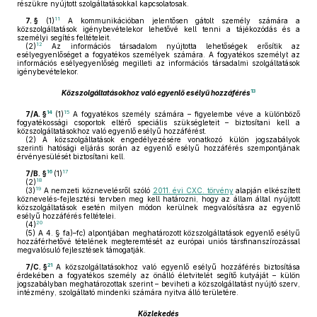
részükre nyújtott szolgáltatásokkal kapcsolatosak.
11
7. §
(1)
A kommunikációban jelentősen gátolt személy számára a
közszolgáltatások igénybevételekor lehetővé kell tenni a tájékozódás és a
személyi segítés feltételeit.
12
(2)
Az információs társadalom nyújtotta lehetőségek erősítik az
esélyegyenlőséget a fogyatékos személyek számára. A fogyatékos személyt az
információs esélyegyenlőség megilleti az információs társadalmi szolgáltatások
igénybevételekor.
13
Közszolgáltatásokhoz való egyenlő esélyű hozzáférés
14
15
7/A. §
(1)
A fogyatékos személy számára – figyelembe véve a különböző
fogyatékossági csoportok eltérő speciális szükségleteit – biztosítani kell a
közszolgáltatásokhoz való egyenlő esélyű hozzáférést.
(2)
A közszolgáltatások engedélyezésére vonatkozó külön jogszabályok
szerinti hatósági eljárás során az egyenlő esélyű hozzáférés szempontjának
érvényesülését biztosítani kell.
16
17
7/B. §
(1)
18
(2)
19
(3)
A nemzeti köznevelésről szóló
2011. évi CXC. törvény
alapján elkészített
köznevelés-fejlesztési tervben meg kell határozni, hogy az állam által nyújtott
közszolgáltatások esetén milyen módon kerülnek megvalósításra az egyenlő
esélyű hozzáférés feltételei.
20
(4)
(5)
A 4. § fa)–fc) alpontjában meghatározott közszolgáltatások egyenlő esélyű
hozzáférhetővé tételének megteremtését az európai uniós társfinanszírozással
megvalósuló fejlesztések támogatják.
21
7/C. §
A közszolgáltatásokhoz való egyenlő esélyű hozzáférés biztosítása
érdekében a fogyatékos személy az önálló életvitelét segítő kutyáját – külön
jogszabályban meghatározottak szerint – beviheti a közszolgáltatást nyújtó szerv,
intézmény, szolgáltató mindenki számára nyitva álló területére.
Közlekedés