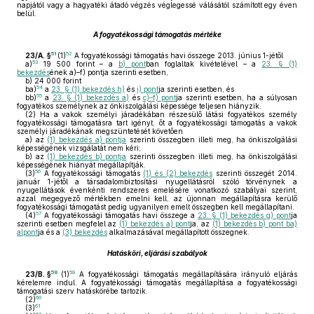
napjától vagy a hagyatéki átadó végzés véglegessé válásától számított egy éven
belül.
A fogyatékossági támogatás mértéke
51
52
23/A. §
(1)
A fogyatékossági támogatás havi összege 2013. június 1-jétől
53
a)
19 500 forint – a
b) pont
ban foglaltak kivételével – a
23. § (1)
bekezdés
ének a)–f) pontja szerinti esetben,
b)
24 000 forint
54
ba)
a
23. § (1) bekezdés h)
és
i) pont
ja szerinti esetben, és
55
bb)
a
23. § (1) bekezdés a)
és
c)–f) pont
ja szerinti esetben, ha a súlyosan
fogyatékos személynek az önkiszolgálási képessége teljesen hiányzik.
(2)
Ha a vakok személyi járadékában részesülő látási fogyatékos személy
fogyatékossági támogatásra tart igényt, őt a fogyatékossági támogatás a vakok
személyi járadékának megszüntetését követően
a)
az
(1) bekezdés a) pontja
szerinti összegben illeti meg, ha önkiszolgálási
képességének vizsgálatát nem kéri;
b)
az
(1) bekezdés b) pontja
szerinti összegben illeti meg, ha önkiszolgálási
képességének hiányát megállapítják.
56
(3)
A fogyatékossági támogatás
(1) és (2) bekezdés
szerinti összegét 2014.
január 1-jétől a társadalombiztosítási nyugellátásról szóló törvénynek a
nyugellátások évenkénti rendszeres emelésére vonatkozó szabályai szerint,
azzal megegyező mértékben emelni kell, az újonnan megállapításra kerülő
fogyatékossági támogatást pedig ugyanilyen emelt összegben kell megállapítani.
57
(4)
A fogyatékossági támogatás havi összege a
23. § (1) bekezdés g) pont
ja
szerinti esetben megfelel az
(1) bekezdés a) pont
ja, az
(1) bekezdés b) pont ba)
alpont
ja és a
(3) bekezdés
alkalmazásával megállapított összegnek.
Hatásköri, eljárási szabályok
58
59
23/B. §
(1)
A fogyatékossági támogatás megállapítására irányuló eljárás
kérelemre indul. A fogyatékossági támogatás megállapítása a fogyatékossági
támogatási szerv hatáskörébe tartozik.
60
(2)
61
(3)