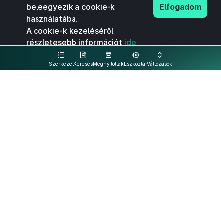
beleegyezik a cookie-k
Elfogadom
használatába.
A cookie-k kezeléséről
részletesebb információt
ide
kattintva olvashat.
Szerkezet
Keresés
Megnyitottak
Eszköztár
Változások
Kapcsolat