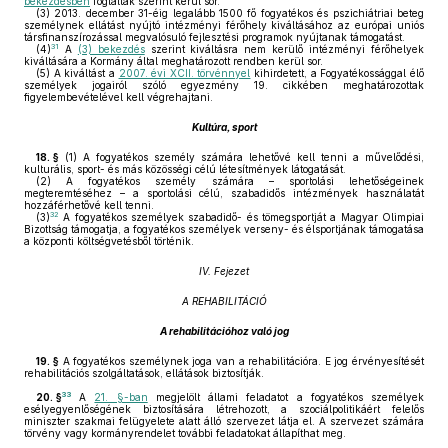
bekezdésben
foglaltak szerint kerül sor.
(3)
2013. december 31-éig legalább 1500 fő fogyatékos és pszichiátriai beteg
személynek ellátást nyújtó intézményi férőhely kiváltásához az európai uniós
társfinanszírozással megvalósuló fejlesztési programok nyújtanak támogatást.
31
(4)
A
(3) bekezdés
szerint kiváltásra nem kerülő intézményi férőhelyek
kiváltására a Kormány által meghatározott rendben kerül sor.
(5)
A kiváltást a
2007. évi XCII. törvénnyel
kihirdetett, a Fogyatékossággal élő
személyek jogairól szóló egyezmény 19. cikkében meghatározottak
figyelembevételével kell végrehajtani.
Kultúra, sport
18. §
(1)
A fogyatékos személy számára lehetővé kell tenni a művelődési,
kulturális, sport- és más közösségi célú létesítmények látogatását.
(2)
A fogyatékos személy számára – sportolási lehetőségeinek
megteremtéséhez – a sportolási célú, szabadidős intézmények használatát
hozzáférhetővé kell tenni.
32
(3)
A fogyatékos személyek szabadidő- és tömegsportját a Magyar Olimpiai
Bizottság támogatja, a fogyatékos személyek verseny- és élsportjának támogatása
a központi költségvetésből történik.
IV. Fejezet
A REHABILITÁCIÓ
A rehabilitációhoz való jog
19. §
A fogyatékos személynek joga van a rehabilitációra. E jog érvényesítését
rehabilitációs szolgáltatások, ellátások biztosítják.
33
20. §
A
21. §-ban
megjelölt állami feladatot a fogyatékos személyek
esélyegyenlőségének biztosítására létrehozott, a szociálpolitikáért felelős
miniszter szakmai felügyelete alatt álló szervezet látja el. A szervezet számára
törvény vagy kormányrendelet további feladatokat állapíthat meg.