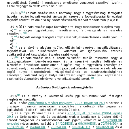
nyugellátások évenkénti rendszeres emelésére vonatkozó szabályai szerint,
azzal megegyező mértékben emelni kell.
106
29/B. §
Felhatalmazást kap a Kormány, hogy a fogyatékossági támogatás
ügyében eljáró fogyatékossági támogatási szervet, a fogyatékossági támogatást
folyósító szervet, valamint a nyilvántartást vezető szervet rendeletben jelölje ki.
30. §
(1)
Felhatalmazást kap a Kormány arra, hogy rendeletben állapítsa meg
107
a)
a súlyos fogyatékosság minősítésének, felülvizsgálatának részletes
108
szabályait;
109
110
b)
a fogyatékossági támogatás folyósításának, elszámolásának szabályait;
111
c)
112
d)
113
e)
az e törvény alapján nyújtott ellátás igénylésével, megállapításával,
folyósításával és ellenőrzésével, valamint az igényelbíráló szervek
adatkezelésével kapcsolatos részletes szabályokat.
114
(2)
Felhatalmazást kap a szociálpolitikáért felelős miniszter, hogy a
közszolgáltatások igénybevételének és a személyi segítés feltételeinek
biztosítása érdekében rendeletben állapítsa meg a fogyatékos személyt az
egyenlő esélyű hozzáféréshez fűződő joga gyakorlásában és önálló életvitelében
segítő kutya kiképzésének, vizsgáztatásának és alkalmazhatóságának
szabályait, valamint segítő kutya kiképzését végző személyek képzésének
115
szakmai és vizsgakövetelményeire vonatkozó szabályokat.
Az Európai Unió jogának való megfelelés
116
31. §
Ez a törvény a következő uniós jogi aktusoknak való részleges
megfelelést szolgálja:
a)
a Tanács
2003/109/EK tanácsi irányelve (2003. november 25.)
a harmadik
országok huzamos tartózkodási engedéllyel rendelkező állampolgárainak
jogállásáról, 11. cikk (1) bekezdés
d)
pont és 21. cikk,
b)
az Európai Parlament és a Tanács
2004/38/EK irányelve (2004. április
29.)
az Unió polgárainak és családtagjaiknak a tagállamok területén történő
szabad mozgáshoz és tartózkodáshoz való jogáról, valamint az
1612/68/EGK
rendelet
módosításáról, továbbá a
64/221/EGK
, a
68/360/EGK
, a
72/194/EGK
, a
73/148/EGK
, a
75/34/EGK
, a
75/35/EGK
, a
90/364/EGK
, a
90/365/EGK
és a