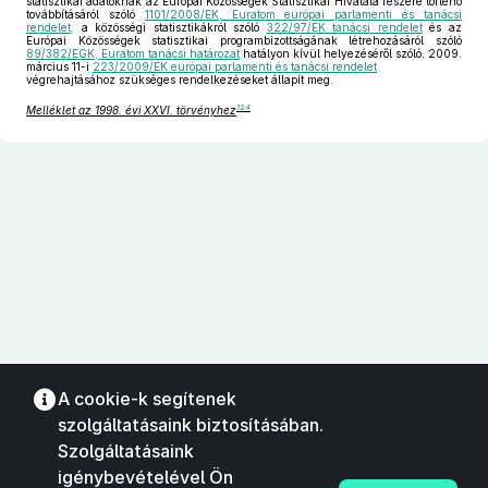
statisztikai adatoknak az Európai Közösségek Statisztikai Hivatala részére történő
továbbításáról szóló
1101/2008/EK, Euratom európai parlamenti és tanácsi
rendelet,
a közösségi statisztikákról szóló
322/97/EK tanácsi rendelet
és az
Európai Közösségek statisztikai programbizottságának létrehozásáról szóló
89/382/EGK, Euratom tanácsi határozat
hatályon kívül helyezéséről szóló, 2009.
március 11-i
223/2009/EK európai parlamenti és tanácsi rendelet
végrehajtásához szükséges rendelkezéseket állapít meg.
124
Melléklet az 1998. évi XXVI. törvényhez
A cookie-k segítenek
szolgáltatásaink biztosításában.
Szolgáltatásaink
igénybevételével Ön