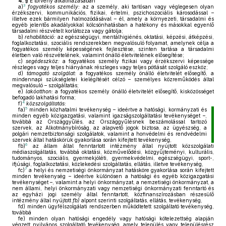
4. §
E törvény alkalmazásában
3
a)
fogyatékos személy:
az a személy, aki tartósan vagy véglegesen olyan
érzékszervi, kommunikációs, fizikai, értelmi, pszichoszociális károsodással –
illetve ezek bármilyen halmozódásával – él, amely a környezeti, társadalmi és
egyéb jelentős akadályokkal kölcsönhatásban a hatékony és másokkal egyenlő
társadalmi részvételt korlátozza vagy gátolja;
b)
rehabilitáció:
az egészségügyi, mentálhigiénés, oktatási, képzési, átképzési,
foglalkoztatási, szociális rendszerekben megvalósuló folyamat, amelynek célja a
fogyatékos személy képességének fejlesztése, szinten tartása a társadalmi
életben való részvételének, valamint önálló életvitelének elősegítése;
c)
segédeszköz:
a fogyatékos személy fizikai vagy érzékszervi képessége
részleges vagy teljes hiányának részleges vagy teljes pótlását szolgáló eszköz;
d)
támogató szolgálat:
a fogyatékos személy önálló életvitelét elősegítő, a
mindennapi szükségletei kielégítését célzó – személyes közreműködés által
megvalósuló – szolgáltatás;
e)
lakóotthon:
a fogyatékos személy önálló életvitelét elősegítő, kisközösséget
befogadó lakhatási forma;
4
f)
közszolgáltatás:
5
fa)
minden közhatalmi tevékenység – ideértve a hatósági, kormányzati és
minden egyéb közigazgatási, valamint igazságszolgáltatási tevékenységet –,
továbbá az Országgyűlés, az Országgyűlésnek beszámolással tartozó
szervek, az Alkotmánybíróság, az alapvető jogok biztosa, az ügyészség, a
polgári nemzetbiztonsági szolgálatok, valamint a honvédelmi és rendvédelmi
szervek által hatáskörük gyakorlása során kifejtett tevékenység,
6
fb)
az állam által fenntartott intézmény által nyújtott közszolgálati
médiaszolgáltatás, továbbá oktatási, közművelődési, közgyűjteményi, kulturális,
tudományos, szociális, gyermekjóléti, gyermekvédelmi, egészségügyi, sport-,
ifjúsági, foglalkoztatási, közlekedési szolgáltatás, ellátás, illetve tevékenység,
7
fc)
a helyi és nemzetiségi önkormányzat hatásköre gyakorlása során kifejtett
minden tevékenység – ideértve különösen a hatósági és egyéb közigazgatási
tevékenységet –, valamint a helyi önkormányzat, a nemzetiségi önkormányzat, a
nem állami, helyi önkormányzati vagy nemzetiségi önkormányzati fenntartó és
az egyházi jogi személy által fenntartott, közfinanszírozásban részesülő
intézmény által nyújtott
fb)
alpont szerinti szolgáltatás, ellátás, tevékenység,
fd)
minden ügyfélszolgálati rendszerben működtetett szolgáltató tevékenység,
továbbá
fe)
minden olyan hatósági engedély vagy hatósági kötelezettség alapján
végzett nyilvános szolgáltató tevékenység, amely település vagy településrész