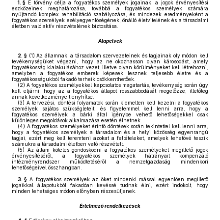
1. §
E törvény célja a fogyatékos személyek jogainak, a jogok érvényesítési
eszközeinek meghatározása, továbbá a fogyatékos személyek számára
nyújtandó komplex rehabilitáció szabályozása, és mindezek eredményeként a
fogyatékos személyek esélyegyenlőségének, önálló életvitelének és a társadalmi
életben való aktív részvételének biztosítása.
Alapelvek
2. §
(1)
Az államnak, a társadalom szervezeteinek és tagjainak oly módon kell
tevékenységüket végezni, hogy az ne okozhasson olyan károsodást, amely
fogyatékosság kialakulásához vezet, illetve olyan körülményeket kell létrehozni,
amelyben a fogyatékos emberek képesek lesznek teljesebb életre és a
fogyatékosságukból fakadó terheik csökkenthetőek.
(2)
A fogyatékos személyekkel kapcsolatos magatartás, tevékenység során úgy
kell eljárni, hogy az a fogyatékos állapot rosszabbodását megelőzze, illetőleg
annak következményeit enyhítse.
(3)
A tervezési, döntési folyamatok során kiemelten kell kezelni a fogyatékos
személyek sajátos szükségleteit, és figyelemmel kell lenni arra, hogy a
fogyatékos személyek a bárki által igénybe vehető lehetőségekkel csak
különleges megoldások alkalmazása esetén élhetnek.
(4)
A fogyatékos személyeket érintő döntések során tekintettel kell lenni arra,
hogy a fogyatékos személyek a társadalom és a helyi közösség egyenrangú
tagjai, ezért meg kell teremteni azokat a feltételeket, amelyek lehetővé teszik
számukra a társadalmi életben való részvételt.
(5)
Az állam köteles gondoskodni a fogyatékos személyeket megillető jogok
érvényesítéséről, a fogyatékos személyek hátrányait kompenzáló
intézményrendszer működtetéséről a nemzetgazdaság mindenkori
lehetőségeivel összhangban.
3. §
A fogyatékos személyek az őket mindenki mással egyenlően megillető
jogaikkal állapotukból fakadóan kevéssé tudnak élni, ezért indokolt, hogy
minden lehetséges módon előnyben részesüljenek.
Értelmező rendelkezések