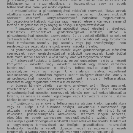
géntechnológiával módosított szervezetek, illetve az azokból előállított termékek a
feldolgozókhoz, a viszonteladókhoz, a fogyasztókhoz vagy az egyéb
felhasználókhoz bármilyen módon eljutnak;
l)
ártalmatlanítás
: a géntechnológiával módosított szervezet, illetve annak
előállítása során keletkezett hulladék, valamint a géntechnológiával módosított
szervezet összetevői környezetszennyező hatásának megszüntetése,
környezetkárosító hatásuk kizárása vagy megszüntetése a környezet elemeitől
történő elszigeteléssel vagy anyagi minőségük megváltoztatásával;
11
m)
hasznosító:
géntechnológiai módosítást végző létesítményt létrehozó,
természetes szervezeteket géntechnológiával módosító, illetve a
géntechnológiával módosított szervezeteket és az azokból előállított termékeket
zárt rendszerben felhasználó, a szabad környezetbe kibocsátó vagy forgalomba
hozó természetes személy, jogi személy vagy jogi személyiséggel nem
rendelkező szervezet, aki a felsorolt tevékenységekért felelős;
n)
géntechnológiával módosított termék
: olyan géntechnológiával módosított
szervezetet, vagy géntechnológiával módosított szervezetek kombinációját
tartalmazó, illetve azokból álló készítmény, amelyet forgalomba hoznak;
12
o)
környezeti kockázat értékelés:
az emberi egészségre ható és természeti
környezeti – közvetlen vagy közvetett, azonnali vagy később várhatóan
bekövetkező – kockázatok e törvény felhatalmazása alapján kiadott
jogszabályban vagy az Európai Unió általános hatályú, közvetlenül
alkalmazandó jogi aktusában foglaltak szerint elvégzett értékelése, amely a
géntechnológiával módosított szervezetek zárt rendszerű felhasználása,
kibocsátása vagy forgalomba hozatala miatt indokolt;
p)
baleset
: bármely véletlen esemény, amelynek során, illetve amelynek
következtében a zárt rendszerben, és a kibocsátás során használt
géntechnológiával módosított szervezetek jelentős, nem szándékos kibocsátása
történik, és amely az emberi egészségre vagy környezetre azonnali, illetve
később bekövetkező veszélyt jelenthet;
13
q)
pufferzóna:
az e törvény felhatalmazása alapján kiadott jogszabályban
vagy az Európai Unió általános hatályú, közvetlenül alkalmazandó jogi
aktusában meghatározott biztonsági távolság, amely bármely irányú fizikai
keveredés, pollenszennyezés, árvakelésből származó idegen beporzás,
elsodródás és egyéb szennyezés megakadályozására szolgál, és amely
elválasztja a géntechnológiával módosított szervezetekkel hasznosított területeket
a hagyományos termesztéssel, az ökológiai gazdálkodással hasznosított
területektől, továbbá a védett, fokozottan védett és érzékeny természeti
területektől, a Natura 2000 területektől, valamint a génbanki területektől;