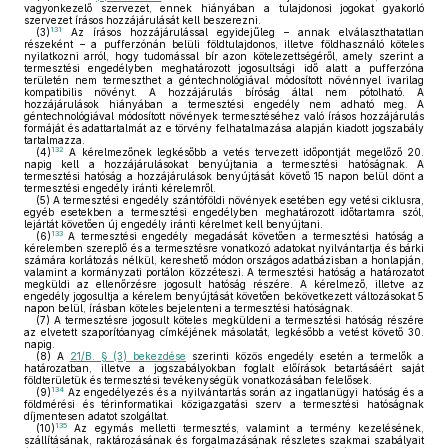
vagyonkezelő szervezet, ennek hiányában a tulajdonosi jogokat gyakorló
szervezet írásos hozzájárulását kell beszerezni.
131
(3)
Az írásos hozzájárulással egyidejűleg – annak elválaszthatatlan
részeként – a pufferzónán belüli földtulajdonos, illetve földhasználó köteles
nyilatkozni arról, hogy tudomással bír azon kötelezettségéről, amely szerint a
termesztési engedélyben meghatározott jogosultsági idő alatt a pufferzóna
területén nem termeszthet a géntechnológiával módosított növénnyel ivarilag
kompatibilis növényt. A hozzájárulás bíróság által nem pótolható. A
hozzájárulások hiányában a termesztési engedély nem adható meg. A
géntechnológiával módosított növények termesztéséhez való írásos hozzájárulás
formáját és adattartalmát az e törvény felhatalmazása alapján kiadott jogszabály
tartalmazza.
132
(4)
A kérelmezőnek legkésőbb a vetés tervezett időpontját megelőző 20.
napig kell a hozzájárulásokat benyújtania a termesztési hatóságnak. A
termesztési hatóság a hozzájárulások benyújtását követő 15 napon belül dönt a
termesztési engedély iránti kérelemről.
(5)
A termesztési engedély szántóföldi növények esetében egy vetési ciklusra,
egyéb esetekben a termesztési engedélyben meghatározott időtartamra szól,
lejártát követően új engedély iránti kérelmet kell benyújtani.
133
(6)
A termesztési engedély megadását követően a termesztési hatóság a
kérelemben szereplő és a termesztésre vonatkozó adatokat nyilvántartja és bárki
számára korlátozás nélkül, kereshető módon országos adatbázisban a honlapján,
valamint a kormányzati portálon közzéteszi. A termesztési hatóság a határozatot
megküldi az ellenőrzésre jogosult hatóság részére. A kérelmező, illetve az
engedély jogosultja a kérelem benyújtását követően bekövetkezett változásokat 5
napon belül, írásban köteles bejelenteni a termesztési hatóságnak.
(7)
A termesztésre jogosult köteles megküldeni a termesztési hatóság részére
az elvetett szaporítóanyag címkéjének másolatát, legkésőbb a vetést követő 30.
napig.
(8)
A
21/B. § (3) bekezdése
szerinti közös engedély esetén a termelők a
határozatban, illetve a jogszabályokban foglalt előírások betartásáért saját
földterületük és termesztési tevékenységük vonatkozásában felelősek.
134
(9)
Az engedélyezés és a nyilvántartás során az ingatlanügyi hatóság és a
földmérési és térinformatikai közigazgatási szerv a termesztési hatóságnak
díjmentesen adatot szolgáltat.
135
(10)
Az egymás melletti termesztés, valamint a termény kezelésének,
szállításának, raktározásának és forgalmazásának részletes szakmai szabályait