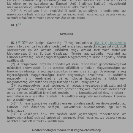
kivitelére, továbbá a géntechnológiával módosított szervezetek nem szándékos
kivitelére és behozatalára az Európai Unió általános hatályú, közvetlenül
alkalmazandó jogi aktusának rendelkezései alkalmazandók.
87
(4)
A veszélyes áruk szállításáról szóló jogszabályok rendelkezései az
irányadóak a hatályuk alá tartozó géntechnológiával módosított szervezetek és az
azokból előállított termékek behozatalára és kivitelére.
88
14. §
Szállítás
89
90
15. §
(1)
Az Európai Gazdasági Térség területén a
11/A. § (1) bekezdése
szerinti forgalomba hozatali engedéllyel rendelkező géntechnológiával módosított
szervezetek és az azokból előállított vagy azokat tartalmazó termékek
Magyarországról az Európai Gazdasági Térség tagországaiba, valamint az
Európai Gazdasági Térség tagországaiból Magyarországra külön engedély nélkül
szállíthatók.
(2)
A forgalomba hozatali engedéllyel nem rendelkező géntechnológiával
módosított szervezetek és az azokból előállított termékek Magyarországról az
Európai Gazdasági Térség tagországaiba, valamint az Európai Gazdasági Térség
tagországaiból Magyarországra külön engedéllyel szállíthatók. A szállítási
engedély iránti kérelmeket a géntechnológiai hatósághoz a küldemény
magyarországi címzettjének vagy feladójának kell benyújtania.
91
(3)
Az engedélyben a géntechnológiai hatóság a veszélyes áruk szállításáról
szóló jogszabályok hatálya alá tartozó géntechnológiával módosított szervezetek
és az azokból előállított termékek esetében – e jogszabályokkal összhangban –
meghatározza a szállítás feltételeit. A szállítási engedély másolatának kísérnie
kell a szállítmányt.
92
(4)
A nem szándékos szállítás esetén alkalmazandó rendelkezéseket az
Európai Unió általános hatályú, közvetlenül alkalmazandó jogi aktusa
tartalmazza.
93
(5)
A veszélyes áruk szállításáról szóló jogszabályok rendelkezései az
irányadóak a hatályuk alá tartozó géntechnológiával módosított szervezetek és az
azokból előállított termékek szállítására.
Géntechnológiai módosítást végző létesítmény