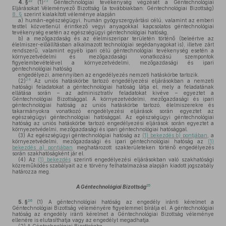
22
23
4. §
(1)
Géntechnológiai tevékenység végzését a Géntechnológiai
Eljárásokat Véleményező Bizottság (a továbbiakban: Géntechnológiai Bizottság)
8. §
szerint kialakított véleménye alapján
a)
humán-egészségügyi, humán gyógyszergyártási célú, valamint az emberi
testtel közvetlenül érintkező vegyi anyagokkal kapcsolatos géntechnológiai
tevékenység esetén az egészségügyi géntechnológiai hatóság,
b)
a mezőgazdaság és az élelmiszeripar területén történő (beleértve az
élelmiszer-előállításban alkalmazott technológiai segédanyagokat is), illetve zárt
rendszerű, valamint egyéb ipari célú géntechnológiai tevékenység esetén a
környezetvédelmi és mezőgazdasági vonatkozású szempontok
figyelembevételével a környezetvédelmi, mezőgazdasági és ipari
géntechnológiai hatóság
engedélyezi, amennyiben az engedélyezés nemzeti hatáskörbe tartozik.
24
(2)
Az uniós hatáskörbe tartozó engedélyezési eljárásokban a nemzeti
hatósági feladatokat a géntechnológiai hatóság látja el, mely a feladatának
ellátása során – az adminisztratív feladatokat kivéve – egyeztet a
Géntechnológiai Bizottsággal. A környezetvédelmi, mezőgazdasági és ipari
géntechnológiai hatóság az uniós hatáskörbe tartozó, élelmiszerekre és
takarmányokra vonatkozó engedélyezési eljárások során egyeztet az
egészségügyi géntechnológiai hatósággal. Az egészségügyi géntechnológiai
hatóság az uniós hatáskörbe tartozó engedélyezési eljárások során egyeztet a
környezetvédelmi, mezőgazdasági és ipari géntechnológiai hatósággal.
(3)
Az egészségügyi géntechnológiai hatóság az
(1) bekezdés b) pontjában
, a
környezetvédelmi, mezőgazdasági és ipari géntechnológiai hatóság az
(1)
bekezdés a) pontjában
meghatározott szakterületeken történő engedélyezés
során szakhatóságként jár el.
(4)
Az
(1) bekezdés
szerinti engedélyezési eljárásokban való szakhatósági
közreműködés szabályait az e törvény felhatalmazása alapján kiadott jogszabály
határozza meg.
25
A Géntechnológiai Bizottság
26
5. §
(1)
A géntechnológiai hatóság az engedély iránti kérelmet a
Géntechnológiai Bizottság véleményére figyelemmel bírálja el. A géntechnológiai
hatóság az engedély iránti kérelmet a Géntechnológiai Bizottság véleménye
ellenére is elutasíthatja vagy az engedélyt megadhatja.