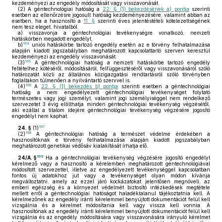
kezdeményezi az engedély módosítását vagy visszavonását.
(2)
A géntechnológiai hatóság a
22. § (1) bekezdésének a) pontja
szerinti
esetben az ellenőrzésre jogosult hatóság kezdeményezésére, valamint abban az
esetben, ha a hasznosító a
11. §
szerinti éves jelentéstételi kötelezettségének
nem tesz eleget, hivatalból
a)
visszavonja a géntechnológiai tevékenységre vonatkozó, nemzeti
hatáskörben megadott engedélyt,
164
b)
uniós hatáskörbe tartozó engedély esetén az e törvény felhatalmazása
alapján kiadott jogszabályban meghatározott kapcsolattartó szerven keresztül
kezdeményezi az engedély visszavonását.
165
(3)
A géntechnológiai hatóság a nemzeti hatáskörbe tartozó engedély
feltételhez kötéséről, módosításáról, felfüggesztéséről vagy visszavonásáról szóló
határozatát közli az általános közigazgatási rendtartásról szóló törvényben
foglaltakon túlmenően a nyilvántartó szervvel is.
166
(4)
A
22. § (1) bekezdés b) pontja
szerinti esetben a géntechnológiai
hatóság a nem engedélyezett géntechnológiai tevékenységet folytató
természetes vagy jogi személyt, valamint jogi személyiséggel nem rendelkező
szervezetet 3 évig eltilthatja minden géntechnológiai tevékenység végzésétől,
aki ezáltal a tilalom idejére géntechnológiai tevékenység végzésére jogosító
engedélyt nem kaphat.
167
24. §
(1)
168
(2)
A géntechnológiai hatóság a természet védelme érdekében a
hasznosítóknak e törvény felhatalmazása alapján kiadott jogszabályban
meghatározott genetikai védősáv kialakítását írhatja elő.
169
24/A. §
Ha a géntechnológiai tevékenység végzésére jogosító engedélyt
kérelmező vagy a hasznosító a kérelemben meghatározott géntechnológiával
módosított szervezettel, illetve az engedélyezett tevékenységgel kapcsolatban
fontos új adatokhoz jut vagy a tevékenységet olyan módon kívánja
megváltoztatni, amely az ezzel járó kockázatokat jelentősen megnöveli, az
emberi egészség és a környezet védelmét biztosító intézkedések megtétele
mellett erről a géntechnológiai hatóságot haladéktalanul tájékoztatnia kell. A
kérelmezőnek az engedély iránti kérelemmel benyújtott dokumentációt felül kell
vizsgálnia és a kérelmet módosítania kell vagy vissza kell vonnia. A
hasznosítónak az engedély iránti kérelemmel benyújtott dokumentációt felül kell
vizsgálnia és az engedély módosítására vagy visszavonására irányuló kérelmet