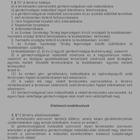
3
1. §
(1)
A törvény hatálya
a)
a természetes szervezetek géntechnológiával való módosítására,
b)
géntechnológiai módosítást végző létesítmény létrehozására,
c)
a géntechnológiával módosított szervezetek és az azokból előállított termékek
1. zárt rendszerben történő felhasználására,
2. nem forgalomba hozatali célú kibocsátására,
3. forgalomba hozatalára,
4. ártalmatlanítására,
5. az Európai Gazdasági Térség tagországain kívüli országból (a továbbiakban:
harmadik ország) történő behozatalára (a továbbiakban: behozatal),
6. harmadik országba történő kivitelére (a továbbiakban: kivitel),
7. az Európai Gazdasági Térség tagországai közötti szállítására (a
továbbiakban: szállítás),
[a továbbiakban
a)
,
b)
és
c)
együtt: géntechnológiai tevékenység], valamint
d)
a géntechnológiával módosított növények és a hagyományos módon,
valamint az ökológiai gazdálkodással termesztett növények adott térségben
egymás mellett folytatott termesztésére (a továbbiakban: egymás melletti
termesztés)
terjed ki.
(2)
Az emberi gén, génállomány módosítására az egészségügyről szóló
törvényben foglalt rendelkezéseket kell alkalmazni.
(3)
A vadon élő vagy védett természetes szervezetekre e törvény
rendelkezéseit a természet védelméről szóló törvényben foglalt eltérésekkel kell
alkalmazni.
(4)
Géntechnológiával nem módosíthatók a védett természetes szervezetek. Az
egyes fajok védettsége géntechnológiai okok miatt nem változtatható meg.
Értelmező rendelkezések
4
2. §
E törvény alkalmazásában:
a)
természetes szervezet
: bármely élőlény, amely képes génállományának
újratermelésére vagy annak örökítésére, kivéve az embert;
b)
géntechnológiával módosított szervezet
: olyan természetes szervezet,
amelyben a génállomány géntechnológiai módosítás által változott meg, ideértve
ennek a szervezetnek a módosítás következtében kialakult tulajdonságot
továbbvivő utódait;