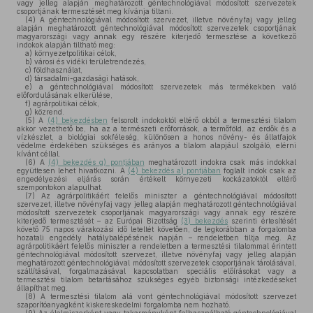
vagy jelleg alapján meghatározott géntechnológiával módosított szervezetek
csoportjának termesztését meg kívánja tiltani.
(4)
A géntechnológiával módosított szervezet, illetve növényfaj vagy jelleg
alapján meghatározott géntechnológiával módosított szervezetek csoportjának
magyarországi vagy annak egy részére kiterjedő termesztése a következő
indokok alapján tiltható meg:
a)
környezetpolitikai célok,
b)
városi és vidéki területrendezés,
c)
földhasználat,
d)
társadalmi-gazdasági hatások,
e)
a géntechnológiával módosított szervezetek más termékekben való
előfordulásának elkerülése,
f)
agrárpolitikai célok,
g)
közrend.
(5)
A
(4) bekezdésben
felsorolt indokoktól eltérő okból a termesztési tilalom
akkor vezethető be, ha az a természeti erőforrások, a termőföld, az erdők és a
vízkészlet, a biológiai sokféleség, különösen a honos növény- és állatfajok
védelme érdekében szükséges és arányos a tilalom alapjául szolgáló, elérni
kívánt céllal.
(6)
A
(4) bekezdés g) pontjában
meghatározott indokra csak más indokkal
együttesen lehet hivatkozni. A
(4) bekezdés a) pontjában
foglalt indok csak az
engedélyezési eljárás során értékelt környezeti kockázatoktól eltérő
szempontokon alapulhat.
(7)
Az agrárpolitikáért felelős miniszter a géntechnológiával módosított
szervezet, illetve növényfaj vagy jelleg alapján meghatározott géntechnológiával
módosított szervezetek csoportjának magyarországi vagy annak egy részére
kiterjedő termesztését – az Európai Bizottság
(3) bekezdés
szerinti értesítését
követő 75 napos várakozási idő leteltét követően, de legkorábban a forgalomba
hozatali engedély hatálybalépésének napján – rendeletben tiltja meg. Az
agrárpolitikáért felelős miniszter a rendeletben a termesztési tilalommal érintett
géntechnológiával módosított szervezet, illetve növényfaj vagy jelleg alapján
meghatározott géntechnológiával módosított szervezetek csoportjának tárolásával,
szállításával, forgalmazásával kapcsolatban speciális előírásokat vagy a
termesztési tilalom betartásához szükséges egyéb biztonsági intézkedéseket
állapíthat meg.
(8)
A termesztési tilalom alá vont géntechnológiával módosított szervezet
szaporítóanyagként kiskereskedelmi forgalomba nem hozható.