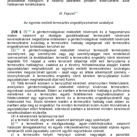
javaslatokat kidolgozni a hasonló balesetek jövőbeni elkerülésére, azok
hatásainak korlátozására.
117
III. Fejezet
Az egymás melletti termesztés engedélyezésének szabályai
118
21/B. §
(1)
A géntechnológiával módosított növények és a hagyományos
módon, valamint az ökológiai gazdálkodással termesztett növények
keveredésének megelőzése érdekében a géntechnológiával módosított növények
termesztésére kizárólag a termesztési hatóság véglegessé vált termesztési
engedélyének birtokában kerülhet sor.
119
(2)
A géntechnológiával módosított növényt termesztő természetes
személynek, jogi személynek vagy jogi személyiséggel nem rendelkező
szervezetnek (a továbbiakban: termelő) a termesztési engedély iránti kérelmet
legalább 130 nappal a vetés tervezett időpontja előtt kell benyújtania a
termesztési hatósághoz, csatolva az e törvény felhatalmazása alapján kiadott
jogszabályban meghatározott, az egymás melletti termesztéshez szükséges
ismeretek megszerzését igazoló – saját vagy az általa alkalmazott személy –
bizonyítványát. A termesztési engedély iránti kérelem benyújtásakor külön
jogszabályban meghatározott díjat kell fizetni.
(3)
Több termelő közösen is benyújthat kérelmet, amennyiben földterületeik,
amelyeken géntechnológiával módosított növényt kívánnak termeszteni,
egymással szomszédosak. Ebben az esetben a termesztési hatóság a pufferzóna
méretének és a termesztés egyéb feltételeinek meghatározásakor a
földterületeket egy egésznek tekinti és a termesztés engedélyezéséről egy
határozatot hoz. Közös kérelem esetén a termesztési hatóság csak abban az
esetben adja meg az engedélyt, ha minden termelőnél külön-külön fennállnak a
jogszabályban előírt feltételek, ellenkező esetben a kérelmet minden kérelmező
vonatkozásában elutasítja.
(4)
A kérelemnek tartalmaznia kell
a)
a termelő nevét, cégnevét, valamint lakhelyét vagy székhelyét,
120
b)
a termelőnek a mezőgazdasági, agrár-vidékfejlesztési, valamint
halászati támogatásokhoz és egyéb intézkedésekhez kapcsolódó eljárás egyes
kérdéseiről szóló jogszabály szerinti ügyfél-regisztrációs számát,
c)
a termesztés helyét, helyrajzi számát, nagyságát, a parcellák