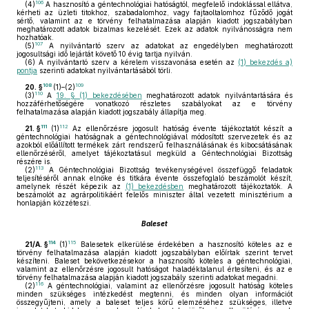
106
(4)
A hasznosító a géntechnológiai hatóságtól, megfelelő indoklással ellátva,
kérheti az üzleti titokhoz, szabadalomhoz, vagy fajtaoltalomhoz fűződő jogát
sértő, valamint az e törvény felhatalmazása alapján kiadott jogszabályban
meghatározott adatok bizalmas kezelését. Ezek az adatok nyilvánosságra nem
hozhatóak.
107
(5)
A nyilvántartó szerv az adatokat az engedélyben meghatározott
jogosultsági idő lejártát követő 10 évig tartja nyilván.
(6)
A nyilvántartó szerv a kérelem visszavonása esetén az
(1) bekezdés a)
pontja
szerinti adatokat nyilvántartásából törli.
108
109
20. §
(1)–(2)
110
(3)
A
19. § (1) bekezdésében
meghatározott adatok nyilvántartására és
hozzáférhetőségére vonatkozó részletes szabályokat az e törvény
felhatalmazása alapján kiadott jogszabály állapítja meg.
111
112
21. §
(1)
Az ellenőrzésre jogosult hatóság évente tájékoztatót készít a
géntechnológiai hatóságnak a géntechnológiával módosított szervezetek és az
azokból előállított termékek zárt rendszerű felhasználásának és kibocsátásának
ellenőrzéséről, amelyet tájékoztatásul megküld a Géntechnológiai Bizottság
részére is.
113
(2)
A Géntechnológiai Bizottság tevékenységével összefüggő feladatok
teljesítéséről annak elnöke és titkára évente összefoglaló beszámolót készít,
amelynek részét képezik az
(1) bekezdésben
meghatározott tájékoztatók. A
beszámolót az agrárpolitikáért felelős miniszter által vezetett minisztérium a
honlapján közzéteszi.
Baleset
114
115
21/A. §
(1)
Balesetek elkerülése érdekében a hasznosító köteles az e
törvény felhatalmazása alapján kiadott jogszabályban előírtak szerint tervet
készíteni. Baleset bekövetkezésekor a hasznosító köteles a géntechnológiai,
valamint az ellenőrzésre jogosult hatóságot haladéktalanul értesíteni, és az e
törvény felhatalmazása alapján kiadott jogszabály szerinti adatokat megadni.
116
(2)
A géntechnológiai, valamint az ellenőrzésre jogosult hatóság köteles
minden szükséges intézkedést megtenni, és minden olyan információt
összegyűjteni, amely a baleset teljes körű elemzéséhez szükséges, illetve