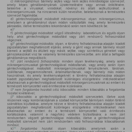
c)
mikroorganizmus
: bármely sejtes vagy nem sejtes mikrobiológiai szervezet,
amely képes génállományának újratermelésére vagy annak örökítésére,
beleértve a vírusokat, viroidokat, növényi és állati sejtkultúrákat; a
mikroorganizmusok, ha nincsenek külön nevesítve, beletartoznak a természetes
szervezet fogalmába;
d)
géntechnológiával módosított mikroorganizmus
: olyan mikroorganizmus,
amelyben a génállományt olyan módon változtatták meg, amely természetes
párosodás, illetve természetes rekombináció során nem következik be;
5
e)
f)
géntechnológiai módosítást végző létesítmény
: laboratórium és egyéb olyan
hely, ahol géntechnológiai módosítást vagy zárt rendszerű felhasználást
végeznek;
6
g)
géntechnológiai módosítás
: olyan, e törvény felhatalmazása alapján kiadott
jogszabályban meghatározott eljárás, amely a gént vagy annak bármely részét
kiemeli a sejtből és átülteti egy másik sejtbe, vagy szintetikus géneket vagy
génszakaszokat visz be valamely természetes szervezetbe, ami által a befogadó
génállománya megváltozik;
7
h)
zárt rendszerű felhasználás
: minden olyan tevékenység, amely során
mikroorganizmusokat géntechnológiával módosítanak, vagy amely során ilyen
géntechnológiával módosított mikroorganizmusokat tenyésztenek, tárolnak,
szállítanak, megsemmisítenek, ártalmatlanítanak, vagy bármely más módon
használnak, és amely tevékenységeknél e törvény felhatalmazása alapján
kiadott jogszabályban meghatározott különleges elszigetelési intézkedéseket
alkalmaznak a géntechnológiával módosított mikroorganizmusoknak az emberi és
természeti környezettel való érintkezése kizárására;
8
i)
nem forgalomba hozatali célú kibocsátás:
minden kibocsátás a forgalomba
hozatal kivételével;
9
j)
kibocsátás
: a géntechnológiával módosított szervezetek, illetve azok
részeinek vagy kombinációjának a szabad környezetbe bármilyen módon történő
szándékos kijuttatása, amelyre nézve e törvény felhatalmazása alapján kiadott
jogszabályban meghatározott különleges elszigetelési intézkedéseket nem
alkalmaztak az emberi és a természeti környezettel való érintkezés
korlátozására, valamint a nagyfokú védelem biztosítására; a nem zárt
rendszerben végzett géntechnológiai módosítás, illetve a géntechnológiával
módosított szervezet nem zárt rendszerben való felhasználása kibocsátásnak
minősül;
10
k)
forgalomba hozatal
: olyan kibocsátás, amelynek során a