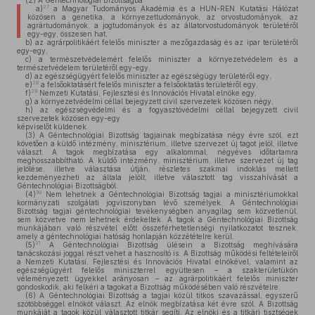
(2)
A Géntechnológiai Bizottságba
27
a)
a Magyar Tudományos Akadémia és a HUN-REN Kutatási Hálózat
közösen a genetika, a környezettudományok, az orvostudományok, az
agrártudományok, a jogtudományok és az állatorvostudományok területéről
egy-egy, összesen hat,
b)
az agrárpolitikáért felelős miniszter a mezőgazdaság és az ipar területéről
egy-egy,
c)
a természetvédelemért felelős miniszter a környezetvédelem és a
természetvédelem területéről egy-egy,
d)
az egészségügyért felelős miniszter az egészségügy területéről egy,
28
e)
a felsőoktatásért felelős miniszter a felsőoktatás területéről egy,
29
f)
Nemzeti Kutatási, Fejlesztési és Innovációs Hivatal elnöke egy,
g)
a környezetvédelmi céllal bejegyzett civil szervezetek közösen négy,
h)
az egészségvédelmi és a fogyasztóvédelmi céllal bejegyzett civil
szervezetek közösen egy-egy
képviselőt küldenek.
(3)
A Géntechnológiai Bizottság tagjainak megbízatása négy évre szól, ezt
követően a küldő intézmény, minisztérium, illetve szervezet új tagot jelöl, illetve
választ. A tagok megbízatása egy alkalommal, négyéves időtartamra
meghosszabbítható. A küldő intézmény, minisztérium, illetve szervezet új tag
jelölése, illetve választása útján, részletes szakmai indoklás mellett
kezdeményezheti az általa jelölt, illetve választott tag visszahívását a
Géntechnológiai Bizottságból.
30
(4)
Nem lehetnek a Géntechnológiai Bizottság tagjai a minisztériumokkal
kormányzati szolgálati jogviszonyban lévő személyek. A Géntechnológiai
Bizottság tagjai géntechnológiai tevékenységben anyagilag sem közvetlenül,
sem közvetve nem lehetnek érdekeltek. A tagok a Géntechnológiai Bizottság
munkájában való részvétel előtt összeférhetetlenségi nyilatkozatot tesznek,
amely a géntechnológiai hatóság honlapján közzétételre kerül.
31
(5)
A Géntechnológiai Bizottság ülésein a Bizottság meghívására
tanácskozási joggal részt vehet a hasznosító is. A Bizottság működési feltételeiről
a Nemzeti Kutatási, Fejlesztési és Innovációs Hivatal elnökével, valamint az
egészségügyért felelős miniszterrel együttesen – a szakterületükön
véleményezett ügyekkel arányosan – az agrárpolitikáért felelős miniszter
gondoskodik, aki felkéri a tagokat a Bizottság működésében való részvételre.
(6)
A Géntechnológiai Bizottság a tagjai közül titkos szavazással, egyszerű
szótöbbséggel elnököt választ. Az elnök megbízatása két évre szól. A Bizottság
munkáját a tagok közül választott titkár segíti. Az elnöki és a titkári tisztségek