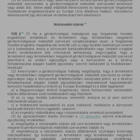
(9)
Az élelmiszerként vagy takarmányként felhasználható géntechnológiával
módosított szervezetek, a géntechnológiával módosított szervezetet tartalmazó
vagy abból álló, illetve abból előállított élelmiszerek és takarmányok forgalomba
hozatalának engedélyezésére az Európai Unió általános hatályú, közvetlenül
alkalmazandó jogi aktusának rendelkezéseit kell alkalmazni.
74
Védzáradéki eljárás
75
11/B. §
(1)
Ha a géntechnológiai hatóságnak egy forgalomba hozatali
engedéllyel rendelkező és termékként vagy termékekben megjelenő
géntechnológiával módosított szervezet vonatkozásában olyan, a forgalomba
hozatali engedély megadása óta ismertté vált új vagy további tudományos ismeret
jut a tudomására, amely a környezeti kockázatértékelés vagy ismételt vizsgálat
révén rendelkezésre álló információt befolyásolja, megvizsgálja, hogy a
termékként vagy termékekben megjelenő géntechnológiával módosított szervezet
jelenthet-e az emberi egészségre vagy a környezetre az e törvény
felhatalmazása alapján kiadott jogszabály szerinti kockázatot (a továbbiakban:
kockázat).
(2)
Amennyiben a géntechnológiai hatóság megállapítja, hogy a termékként
vagy termékekben megjelenő géntechnológiával módosított szervezet az emberi
egészségre vagy a környezetre feltételezhetően kockázatot jelent, az e törvény
felhatalmazása alapján kiadott jogszabályban meghatározott kapcsolattartón
keresztül haladéktalanul értesíti az Európai Bizottságot és a többi tagállamot
a)
a Magyarországon történő forgalmazás, illetve felhasználás védzáradéki
eljárás időtartamára szóló korlátozásáról vagy tilalmáról,
b)
az új vagy további tudományos ismeretről, amelyre az
a)
pont szerinti
intézkedését alapozza,
c)
a feltételezett kockázatokról és azok indokairól, mellékelve a környezeti
kockázatértékelés felülvizsgálatát, valamint
d)
az engedély módosítására vagy visszavonására vonatkozó javaslatáról.
(3)
Az agrárpolitikáért felelős miniszter a
(2) bekezdés
szerinti értesítéssel
egyidejűleg rendeletben
a)
megállapítja a védzáradéki eljárás alá vont termékként vagy termékekben
megjelenő géntechnológiával módosított szervezetek listáját, és
b)
meghatározza a védzáradéki eljárás időtartamára szükséges biztonsági
intézkedéseket, így különösen a termékként vagy termékekben megjelenő
géntechnológiával módosított szervezetek behozatalának, kivitelének,