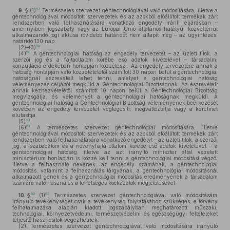
57
9. §
(1)
Természetes szervezet géntechnológiával való módosítására, illetve a
géntechnológiával módosított szervezetek és az azokból előállított termékek zárt
rendszerben való felhasználására vonatkozó engedély iránti eljárásban –
amennyiben jogszabály vagy az Európai Unió általános hatályú, közvetlenül
alkalmazandó jogi aktusa rövidebb határidőt nem állapít meg – az ügyintézési
határidő 130 nap.
58
(2)–(3)
59
(4)
A géntechnológiai hatóság az engedély tervezetét – az üzleti titok, a
szerzői jog és a fajtaoltalom körébe eső adatok kivételével – társadalmi
konzultáció érdekében honlapján közzéteszi. Az engedély tervezetére annak a
hatóság honlapján való közzétételétől számított 30 napon belül a géntechnológiai
hatóságnál észrevételt lehet tenni, amelyet a géntechnológiai hatóság
véleményezés céljából megküld a Géntechnológiai Bizottságnak. Az észrevételt
annak kézhezvételétől számított 10 napon belül a Géntechnológiai Bizottság
megvizsgálja, és véleményét a géntechnológiai hatóságnak megküldi. A
géntechnológiai hatóság a Géntechnológiai Bizottság véleményének beérkezését
követően az engedély tervezetét véglegesíti, megváltoztatja vagy a kérelmet
elutasítja.
60
(5)
61
(6)
A természetes szervezet géntechnológiai módosítására, illetve
géntechnológiával módosított szervezetek és az azokból előállított termékek zárt
rendszerben való felhasználására vonatkozó engedélyt – az üzleti titok, a szerzői
jog, a szabadalom és a növényfajta-oltalom körébe eső adatok kivételével – a
géntechnológiai hatóság, illetve az azt irányító miniszter által vezetett
minisztérium honlapján is közzé kell tenni a géntechnológiai módosítást végző,
illetve a felhasználó nevének, az engedély számának, a géntechnológiai
módosítás, valamint a felhasználás tárgyának, a géntechnológiai módosításnál
alkalmazott gének és a géntechnológiai módosítás eredményének a társadalom
számára való haszna és a lehetséges kockázatok megjelölésével.
62
63
10. §
(1)
Természetes szervezet géntechnológiával való módosítására
irányuló tevékenységet csak a tevékenység folytatásához szükséges, e törvény
felhatalmazása alapján kiadott jogszabályban meghatározott műszaki,
technológiai, környezetvédelmi, természetvédelmi és egészségügyi feltételeket
teljesítő hasznosítók végezhetnek.
(2)
Természetes szervezet géntechnológiával való módosítására irányuló