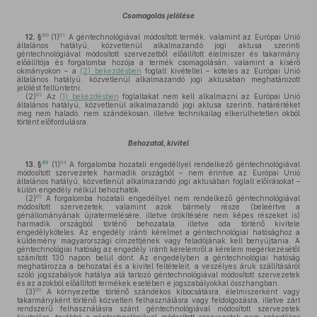
Csomagolás jelölése
80
81
12. §
(1)
A géntechnológiával módosított termék, valamint az Európai Unió
általános hatályú, közvetlenül alkalmazandó jogi aktusa szerinti
géntechnológiával módosított szervezetből előállított élelmiszer és takarmány
előállítója és forgalomba hozója a termék csomagolásán, valamint a kísérő
okmányokon – a
(2) bekezdésben
foglalt kivétellel – köteles az Európai Unió
általános hatályú, közvetlenül alkalmazandó jogi aktusában meghatározott
jelölést feltüntetni.
82
(2)
Az
(1) bekezdésben
foglaltakat nem kell alkalmazni az Európai Unió
általános hatályú, közvetlenül alkalmazandó jogi aktusa szerinti, határértéket
meg nem haladó, nem szándékosan, illetve technikailag elkerülhetetlen okból
történt előfordulásra.
Behozatal, kivitel
83
84
13. §
(1)
A forgalomba hozatali engedéllyel rendelkező géntechnológiával
módosított szervezetek harmadik országból – nem érintve az Európai Unió
általános hatályú, közvetlenül alkalmazandó jogi aktusában foglalt előírásokat –
külön engedély nélkül behozhatók.
85
(2)
A forgalomba hozatali engedéllyel nem rendelkező géntechnológiával
módosított szervezetek, valamint azok bármely része (beleértve a
génállományának újratermelésére, illetve örökítésére nem képes részeket is)
harmadik országból történő behozatala, illetve oda történő kivitele
engedélyköteles. Az engedély iránti kérelmet a géntechnológiai hatósághoz a
küldemény magyarországi címzettjének vagy feladójának kell benyújtania. A
géntechnológiai hatóság az engedély iránti kérelemről a kérelem megérkezésétől
számított 130 napon belül dönt. Az engedélyben a géntechnológiai hatóság
meghatározza a behozatal és a kivitel feltételeit, a veszélyes áruk szállításáról
szóló jogszabályok hatálya alá tartozó géntechnológiával módosított szervezetek
és az azokból előállított termékek esetében e jogszabályokkal összhangban.
86
(3)
A környezetbe történő szándékos kibocsátásra, élelmiszerként vagy
takarmányként történő közvetlen felhasználásra vagy feldolgozásra, illetve zárt
rendszerű felhasználásra szánt géntechnológiával módosított szervezetek