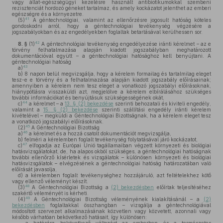
vagy állat-egészségügyi kezelésre használt antibiotikumokkal szembeni
rezisztenciát hordozó géneket tartalmaz, és amely kockázatot jelenthet az emberi
egészségre és a környezetre.
41
(5)
A géntechnológiai, valamint az ellenőrzésre jogosult hatóság köteles
gondoskodni arról, hogy a géntechnológiai tevékenység végzésére a
jogszabályokban és az engedélyekben foglaltak betartásával kerülhessen sor.
42
8. §
(1)
A géntechnológiai tevékenység engedélyezése iránti kérelmet – az e
törvény felhatalmazása alapján kiadott jogszabályban meghatározott
dokumentációval együtt – a géntechnológiai hatósághoz kell benyújtani. A
géntechnológiai hatóság
43
a)
b)
8 napon belül megvizsgálja, hogy a kérelem formailag és tartalmilag eleget
tesz-e e törvény és a felhatalmazása alapján kiadott jogszabály előírásainak;
amennyiben a kérelem nem tesz eleget a vonatkozó jogszabályi előírásoknak,
hiánypótlásra visszaküldi azt, megjelölve a kérelem elbírálásához szükséges
további információkat és benyújtásuk szükségességének okát,
44
c)
a kérelmet – a
13. § (2) bekezdése
szerinti behozatali és kiviteli engedély,
valamint a
15. § (2) bekezdése
szerinti szállítási engedély iránti kérelem
kivételével – megküldi a Géntechnológiai Bizottságnak, ha a kérelem eleget tesz
a vonatkozó jogszabályi előírásoknak.
45
(2)
A Géntechnológiai Bizottság
46
a)
a kérelmet és a hozzá csatolt dokumentációt megvizsgálja,
b)
felméri a kérelemben foglalt tevékenység folytatásával járó kockázatot,
47
c)
elfogadja az Európai Unió tagállamaiban végzett környezeti és biológiai
hatásvizsgálatokat, de, ha alapos okból szükséges, a géntechnológiai hatóságnak
további ellenőrző kísérletek és vizsgálatok – különösen környezeti és biológiai
hatásvizsgálatok – elvégzésének a géntechnológiai hatóság határozatában való
előírását javasolja,
d)
a kérelemben foglalt tevékenységhez hozzájáruló, azt feltételekhez kötő
vagy ellenző véleményt készít.
48
(3)
A Géntechnológiai Bizottság a
(2) bekezdésben
előírtak teljesítéséhez
szakértő véleményét is kérheti.
49
(4)
A Géntechnológiai Bizottság véleményének kialakításánál – a
(2)
bekezdésben
foglaltakkal összhangban – vizsgálja a géntechnológiával
módosított szervezet alkalmazásának közvetlen vagy közvetett, azonnali vagy
később várhatóan bekövetkező hatásait, így különösen: