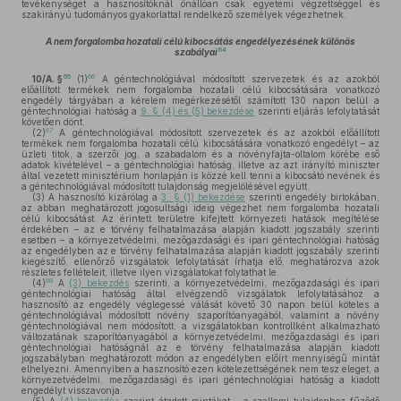
tevékenységet a hasznosítóknál önállóan csak egyetemi végzettséggel és
szakirányú tudományos gyakorlattal rendelkező személyek végezhetnek.
A nem forgalomba hozatali célú kibocsátás engedélyezésének különös
64
szabályai
65
66
10/A. §
(1)
A géntechnológiával módosított szervezetek és az azokból
előállított termékek nem forgalomba hozatali célú kibocsátására vonatkozó
engedély tárgyában a kérelem megérkezésétől számított 130 napon belül a
géntechnológiai hatóság a
9. § (4) és (5) bekezdése
szerinti eljárás lefolytatását
követően dönt.
67
(2)
A géntechnológiával módosított szervezetek és az azokból előállított
termékek nem forgalomba hozatali célú kibocsátására vonatkozó engedélyt – az
üzleti titok, a szerzői jog, a szabadalom és a növényfajta-oltalom körébe eső
adatok kivételével – a géntechnológiai hatóság, illetve az azt irányító miniszter
által vezetett minisztérium honlapján is közzé kell tenni a kibocsátó nevének és
a géntechnológiával módosított tulajdonság megjelölésével együtt.
(3)
A hasznosító kizárólag a
3. § (1) bekezdése
szerinti engedély birtokában,
az abban meghatározott jogosultsági ideig végezhet nem forgalomba hozatali
célú kibocsátást. Az érintett területre kifejtett környezeti hatások megítélése
érdekében – az e törvény felhatalmazása alapján kiadott jogszabály szerinti
esetben – a környezetvédelmi, mezőgazdasági és ipari géntechnológiai hatóság
az engedélyben az e törvény felhatalmazása alapján kiadott jogszabály szerinti
kiegészítő, ellenőrző vizsgálatok lefolytatását írhatja elő, meghatározva azok
részletes feltételeit, illetve ilyen vizsgálatokat folytathat le.
68
(4)
A
(3) bekezdés
szerinti, a környezetvédelmi, mezőgazdasági és ipari
géntechnológiai hatóság által elvégzendő vizsgálatok lefolytatásához a
hasznosító az engedély véglegessé válását követő 30 napon belül köteles a
géntechnológiával módosított növény szaporítóanyagából, valamint a növény
géntechnológiával nem módosított, a vizsgálatokban kontrollként alkalmazható
változatának szaporítóanyagából a környezetvédelmi, mezőgazdasági és ipari
géntechnológiai hatóságnál az e törvény felhatalmazása alapján kiadott
jogszabályban meghatározott módon az engedélyben előírt mennyiségű mintát
elhelyezni. Amennyiben a hasznosító ezen kötelezettségének nem tesz eleget, a
környezetvédelmi, mezőgazdasági és ipari géntechnológiai hatóság a kiadott
engedélyt visszavonja.