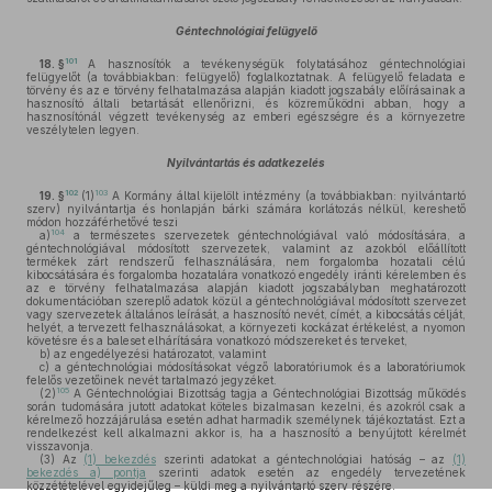
Géntechnológiai felügyelő
101
18. §
A hasznosítók a tevékenységük folytatásához géntechnológiai
felügyelőt (a továbbiakban: felügyelő) foglalkoztatnak. A felügyelő feladata e
törvény és az e törvény felhatalmazása alapján kiadott jogszabály előírásainak a
hasznosító általi betartását ellenőrizni, és közreműködni abban, hogy a
hasznosítónál végzett tevékenység az emberi egészségre és a környezetre
veszélytelen legyen.
Nyilvántartás és adatkezelés
102
103
19. §
(1)
A Kormány által kijelölt intézmény (a továbbiakban: nyilvántartó
szerv) nyilvántartja és honlapján bárki számára korlátozás nélkül, kereshető
módon hozzáférhetővé teszi
104
a)
a természetes szervezetek géntechnológiával való módosítására, a
géntechnológiával módosított szervezetek, valamint az azokból előállított
termékek zárt rendszerű felhasználására, nem forgalomba hozatali célú
kibocsátására és forgalomba hozatalára vonatkozó engedély iránti kérelemben és
az e törvény felhatalmazása alapján kiadott jogszabályban meghatározott
dokumentációban szereplő adatok közül a géntechnológiával módosított szervezet
vagy szervezetek általános leírását, a hasznosító nevét, címét, a kibocsátás célját,
helyét, a tervezett felhasználásokat, a környezeti kockázat értékelést, a nyomon
követésre és a baleset elhárítására vonatkozó módszereket és terveket,
b)
az engedélyezési határozatot, valamint
c)
a géntechnológiai módosításokat végző laboratóriumok és a laboratóriumok
felelős vezetőinek nevét tartalmazó jegyzéket.
105
(2)
A Géntechnológiai Bizottság tagja a Géntechnológiai Bizottság működés
során tudomására jutott adatokat köteles bizalmasan kezelni, és azokról csak a
kérelmező hozzájárulása esetén adhat harmadik személynek tájékoztatást. Ezt a
rendelkezést kell alkalmazni akkor is, ha a hasznosító a benyújtott kérelmét
visszavonja.
(3)
Az
(1) bekezdés
szerinti adatokat a géntechnológiai hatóság – az
(1)
bekezdés a) pontja
szerinti adatok esetén az engedély tervezetének
közzétételével egyidejűleg – küldi meg a nyilvántartó szerv részére.