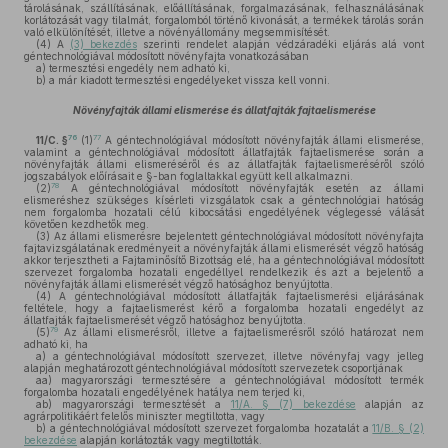
tárolásának, szállításának, előállításának, forgalmazásának, felhasználásának
korlátozását vagy tilalmát, forgalomból történő kivonását, a termékek tárolás során
való elkülönítését, illetve a növényállomány megsemmisítését.
(4)
A
(3) bekezdés
szerinti rendelet alapján védzáradéki eljárás alá vont
géntechnológiával módosított növényfajta vonatkozásában
a)
termesztési engedély nem adható ki,
b)
a már kiadott termesztési engedélyeket vissza kell vonni.
Növényfajták állami elismerése és állatfajták fajtaelismerése
76
77
11/C. §
(1)
A géntechnológiával módosított növényfajták állami elismerése,
valamint a géntechnológiával módosított állatfajták fajtaelismerése során a
növényfajták állami elismeréséről és az állatfajták fajtaelismeréséről szóló
jogszabályok előírásait e §-ban foglaltakkal együtt kell alkalmazni.
78
(2)
A géntechnológiával módosított növényfajták esetén az állami
elismeréshez szükséges kísérleti vizsgálatok csak a géntechnológiai hatóság
nem forgalomba hozatali célú kibocsátási engedélyének véglegessé válását
követően kezdhetők meg.
(3)
Az állami elismerésre bejelentett géntechnológiával módosított növényfajta
fajtavizsgálatának eredményeit a növényfajták állami elismerését végző hatóság
akkor terjesztheti a Fajtaminősítő Bizottság elé, ha a géntechnológiával módosított
szervezet forgalomba hozatali engedéllyel rendelkezik és azt a bejelentő a
növényfajták állami elismerését végző hatósághoz benyújtotta.
(4)
A géntechnológiával módosított állatfajták fajtaelismerési eljárásának
feltétele, hogy a fajtaelismerést kérő a forgalomba hozatali engedélyt az
állatfajták fajtaelismerését végző hatósághoz benyújtotta.
79
(5)
Az állami elismerésről, illetve a fajtaelismerésről szóló határozat nem
adható ki, ha
a)
a géntechnológiával módosított szervezet, illetve növényfaj vagy jelleg
alapján meghatározott géntechnológiával módosított szervezetek csoportjának
aa)
magyarországi termesztésére a géntechnológiával módosított termék
forgalomba hozatali engedélyének hatálya nem terjed ki,
ab)
magyarországi termesztését a
11/A. § (7) bekezdése
alapján az
agrárpolitikáért felelős miniszter megtiltotta, vagy
b)
a géntechnológiával módosított szervezet forgalomba hozatalát a
11/B. § (2)
bekezdése
alapján korlátozták vagy megtiltották.