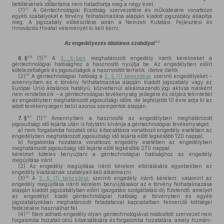
betöltésének időtartama nem haladhatja meg a négy évet.
32
(7)
A Géntechnológiai Bizottság szervezetére és működésére vonatkozó
egyéb szabályokat e törvény felhatalmazása alapján kiadott jogszabály állapítja
meg. A jogszabály előkészítése során a Nemzeti Kutatási, Fejlesztési és
Innovációs Hivatal véleményét ki kell kérni.
33
Az engedélyezés általános szabályai
34
35
6. §
(1)
A
3. §-ban
meghatározott engedély iránti kérelmeket a
géntechnológiai hatósághoz a hasznosító nyújtja be. Az engedélyben előírt
kötelezettségek és jogosultságok a hasznosítót terhelik, illetve illetik.
36
(2)
A géntechnológiai hatóság a
3. § (1) bekezdése
szerinti engedélyeket –
amennyiben az e törvény felhatalmazása alapján kiadott jogszabály vagy az
Európai Unió általános hatályú, közvetlenül alkalmazandó jogi aktusa másként
nem rendelkezik – a géntechnológiai tevékenység jellegére és céljára tekintettel
az engedélyben meghatározott jogosultsági időre, de legfeljebb 10 évre adja ki az
adott tevékenységen belül azonos szempontok alapján.
37
38
7. §
(1)
Amennyiben a hasznosító az engedélyben meghatározott
jogosultsági idő lejárta után is folytatni kívánja a géntechnológiai tevékenységet,
a)
nem forgalomba hozatali célú kibocsátásra vonatkozó engedély esetében az
engedélyben meghatározott jogosultsági idő lejárta előtt legkésőbb 120 nappal,
b)
forgalomba hozatalra vonatkozó engedély esetében az engedélyben
meghatározott jogosultsági idő lejárta előtt legkésőbb 270 nappal
kérelmet köteles benyújtani a géntechnológiai hatósághoz az engedély
megújítása iránt.
(2)
Az engedély megújítása iránti kérelem elbírálására egyebekben az
engedély kiadásának szabályait kell alkalmazni.
39
(3)
A
3. § (1) bekezdése
szerinti engedély iránti kérelem, valamint az
engedély megújítása iránti kérelem benyújtásakor az e törvény felhatalmazása
alapján kiadott jogszabályban előírt igazgatási szolgáltatási díj fizetendő, amelyet
az engedélyt kiadó géntechnológiai hatóság a törvényben és egyéb
jogszabályokban meghatározott feladataival kapcsolatban felmerülő költségei
fedezésére használhat fel.
40
(4)
Nem adható engedély olyan géntechnológiával módosított szervezet nem
forgalomba hozatali célú kibocsátására és forgalomba hozatalára, amely humán-