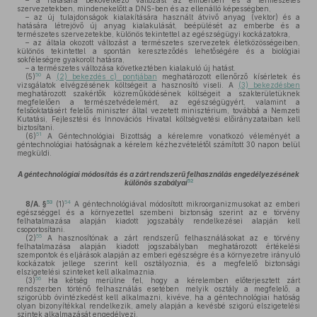
– a hatására bekövetkező változást az emberben és a természetes
szervezetekben, mindenekelőtt a DNS-ben és az ellenálló képességben,
– az új tulajdonságok kialakítására használt átvivő anyag (vektor) és a
hatására létrejövő új anyag kialakulását, beépülését az emberbe és a
természetes szervezetekbe, különös tekintettel az egészségügyi kockázatokra,
– az általa okozott változást a természetes szervezetek életközösségeiben,
különös tekintettel a spontán kereszteződés lehetőségére és a biológiai
sokféleségre gyakorolt hatásra,
– a természetes változása következtében kialakuló új hatást.
50
(5)
A
(2) bekezdés c) pontjában
meghatározott ellenőrző kísérletek és
vizsgálatok elvégzésének költségeit a hasznosító viseli. A
(3) bekezdésben
meghatározott szakértők közreműködésének költségeit a szakterületüknek
megfelelően a természetvédelemért, az egészségügyért, valamint a
felsőoktatásért felelős miniszter által vezetett minisztérium, továbbá a Nemzeti
Kutatási, Fejlesztési és Innovációs Hivatal költségvetési előirányzataiban kell
biztosítani.
51
(6)
A Géntechnológiai Bizottság a kérelemre vonatkozó véleményét a
géntechnológiai hatóságnak a kérelem kézhezvételétől számított 30 napon belül
megküldi.
A géntechnológiai módosítás és a zárt rendszerű felhasználás engedélyezésének
52
különös szabályai
53
54
8/A. §
(1)
A géntechnológiával módosított mikroorganizmusokat az emberi
egészséggel és a környezettel szembeni biztonság szerint az e törvény
felhatalmazása alapján kiadott jogszabály rendelkezései alapján kell
csoportosítani.
55
(2)
A hasznosítónak a zárt rendszerű felhasználásokat az e törvény
felhatalmazása alapján kiadott jogszabályban meghatározott értékelési
szempontok és eljárások alapján az emberi egészségre és a környezetre irányuló
kockázatok jellege szerint kell osztályoznia, és a megfelelő biztonsági
elszigetelési szinteket kell alkalmaznia.
56
(3)
Ha kétség merülne fel, hogy a kérelemben előterjesztett zárt
rendszerben történő felhasználás esetében melyik osztály a megfelelő, a
szigorúbb óvintézkedést kell alkalmazni, kivéve, ha a géntechnológiai hatóság
olyan bizonyítékkal rendelkezik, amely alapján a kevésbé szigorú elszigetelési
szintek alkalmazását engedélyezi.