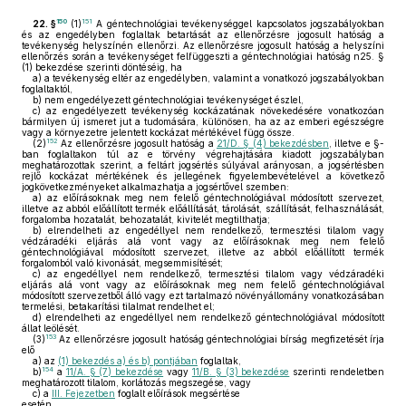
150
151
22. §
(1)
A géntechnológiai tevékenységgel kapcsolatos jogszabályokban
és az engedélyben foglaltak betartását az ellenőrzésre jogosult hatóság a
tevékenység helyszínén ellenőrzi. Az ellenőrzésre jogosult hatóság a helyszíni
ellenőrzés során a tevékenységet felfüggeszti a géntechnológiai hatóság n25. §
(1) bekezdése szerinti döntéséig, ha
a)
a tevékenység eltér az engedélyben, valamint a vonatkozó jogszabályokban
foglaltaktól,
b)
nem engedélyezett géntechnológiai tevékenységet észlel,
c)
az engedélyezett tevékenység kockázatának növekedésére vonatkozóan
bármilyen új ismeret jut a tudomására, különösen, ha az az emberi egészségre
vagy a környezetre jelentett kockázat mértékével függ össze.
152
(2)
Az ellenőrzésre jogosult hatóság a
21/D. § (4) bekezdésben
, illetve e §-
ban foglaltakon túl az e törvény végrehajtására kiadott jogszabályban
meghatározottak szerint, a feltárt jogsértés súlyával arányosan, a jogsértésben
rejlő kockázat mértékének és jellegének figyelembevételével a következő
jogkövetkezményeket alkalmazhatja a jogsértővel szemben:
a)
az előírásoknak meg nem felelő géntechnológiával módosított szervezet,
illetve az abból előállított termék előállítását, tárolását, szállítását, felhasználását,
forgalomba hozatalát, behozatalát, kivitelét megtilthatja;
b)
elrendelheti az engedéllyel nem rendelkező, termesztési tilalom vagy
védzáradéki eljárás alá vont vagy az előírásoknak meg nem felelő
géntechnológiával módosított szervezet, illetve az abból előállított termék
forgalomból való kivonását, megsemmisítését;
c)
az engedéllyel nem rendelkező, termesztési tilalom vagy védzáradéki
eljárás alá vont vagy az előírásoknak meg nem felelő géntechnológiával
módosított szervezetből álló vagy ezt tartalmazó növényállomány vonatkozásában
termelési, betakarítási tilalmat rendelhet el;
d)
elrendelheti az engedéllyel nem rendelkező géntechnológiával módosított
állat leölését.
153
(3)
Az ellenőrzésre jogosult hatóság géntechnológiai bírság megfizetését írja
elő
a)
az
(1) bekezdés a) és b) pontjában
foglaltak,
154
b)
a
11/A. § (7) bekezdése
vagy
11/B. § (3) bekezdése
szerinti rendeletben
meghatározott tilalom, korlátozás megszegése, vagy
c)
a
III. Fejezetben
foglalt előírások megsértése
esetén.