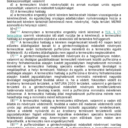
blokkazonosítóját, valamint
d)
a termeszteni kívánt növényfajtát és annak európai uniós egyedi
azonosítóját, valamint a módosított tulajdonságot.
(5)
A termesztési hatóság
a)
a termesztési engedély iránti kérelem beérkezését írásban visszaigazolja a
kérelmezőnek, és egyidejűleg országos adatbázisban nyilvánosságra hozza a
beérkezett kérelem tartalmát (kérelmező neve, növényfaj, -fajta, terület, MEPAR
azonosító és helyrajzi szám),
121
b)–c)
122
(5a)
Amennyiben a termesztési engedély iránti kérelmet a
11/A. § (7)
bekezdése
szerinti várakozási idő alatt nyújtja be a kérelmező, a termesztési
hatóság az engedélyezési eljárást a várakozási idő tartamára felfüggeszti.
123
(6)
A termesztési hatóság a kérelem megérkezését követő 40 napon belül
előzetes állásfoglalást bocsát ki a géntechnológiával módosított növények
termesztése során biztosítandó pufferzóna méretéről és a termesztés egyéb
feltételeiről. Az előzetes állásfoglalás nem jogosít a termesztés megkezdésére.
124
(7)
A géntechnológiával módosított növények és a hagyományos módon,
valamint az ökológiai gazdálkodással termesztett növények közötti pufferzóna e
törvény felhatalmazása alapján kiadott jogszabályban meghatározott minimális
méreténél a termesztési hatóság speciális esetben nagyobb távolságot is
megállapíthat, a helyi természeti, földrajzi és egyéb, a termesztést befolyásoló
adottságok alapján. A termesztési hatóság a pufferzóna e törvény felhatalmazása
alapján kiadott jogszabályban meghatározott minimális méreténél nagyobb
távolságot megállapíthat továbbá akkor is, ha a védett, fokozottan védett és
érzékeny természeti területek, a NATURA 2000 területek, valamint a génbanki
területek és a géntechnológiával módosított növények termőterületének
határvonala között a távolság kisebb, mint a pufferzóna minimális méretének
kétszerese. A termesztési hatóság által meghatározott pufferzóna mérete nem
haladhatja meg a minimális méret kétszeresét.
125
(8)
A termesztési hatóság a természetes élőhelyek, valamint a vadon élő
állatok és növények védelméről, továbbá a vadon élő madarak védelméről szóló
uniós jogi aktusoknak való megfelelést biztosító jogszabályi rendelkezések,
illetve a védetté nyilvánító és az érzékeny természeti területekről szóló
jogszabályokban foglalt előírások teljesítése érdekében speciális termesztési
feltételeket állapíthat meg. Amennyiben ezen előírások ilyen módon sem
teljesíthetők, a termesztés nem engedélyezhető.
126
(9)
A pufferzónában a géntechnológiával módosított növénnyel ivarilag