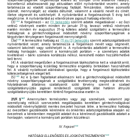
szaporítóanyagának forgalmazója köteles az Európai Unió általános hatályú,
közvetlenül alkalmazandó jogi aktusában előírt nyilvántartást vezetni, amely
tartalmazza az eladott szaporítóanyag fajtáját, fémzárolási, illetve azonosító
számát, mennyiségét, az eladás dátumát, valamint a vásárló nevét és címét,
illetve cégnevét és székhelyét. A nyilvántartást a forgalmazónak 5 évig kell
megőriznie. A nyilvántartást az ellenőrzésre jogosult hatóság ellenőrzi.
144
(3)
A forgalmazó – az
(1) bekezdés
szerinti adatok megadásával – az őszi
vetésű növények esetén minden év január 31-ig, tavaszi vetésű növények
esetén minden év augusztus 31-ig köteles adatot szolgáltatni a termesztési
hatóságnak a géntechnológiával módosított növény szaporítóanyagának a
tárgyévben ténylegesen forgalmazott mennyiségéről.
145
(3a)
A termesztési hatóság az
(1) és (3) bekezdés
szerinti adatszolgáltatásról
nyilvántartást vezet, amely tartalmazza a forgalmazó nevét vagy cégnevét,
valamint lakcímét vagy székhelyét is. A nyilvántartás adatkörét a termesztési
hatóság honlapján, valamint a kormányzati portálon – a személyes adatok
kivételével – bárki számára korlátozás nélkül, kereshető módon hozzáférhetővé
kell tenni.
(4)
A vásárlást megelőzően a forgalmazónak tájékoztatnia kell a vásárlót arról,
hogy a szaporítóanyag kizárólag termesztési engedély birtokában használható
fel. A vásárló nyilatkozat aláírásával igazolja, hogy a forgalmazó tájékoztatási
kötelezettségének eleget tett.
146
(5)
Az e §-ban foglaltakat alkalmazni kell a géntechnológiával módosított
növény szaporítóanyagának a szolgáltatási tevékenység megkezdésének és
folytatásának általános szabályairól szóló törvény szerint a szabad
szolgáltatásnyújtás jogával rendelkező szolgáltató által határon átnyúló
szolgáltatásnyújtás keretében történő forgalmazása esetén is.
147
21/F. §
Amennyiben természetes vagy jogi személyek, valamint jogi
személyiség nélküli szervezetek megállapodás keretében géntechnológiával
módosított növényfajtáktól mentes övezetet hoznak létre, a termesztési hatóság
az övezetben gazdálkodók kérelmére és önkéntes adatszolgáltatása alapján az
övezetnek a kérelemben megjelölt adatait és a kérelmező gazdálkodók adatait a
honlapján, valamint a kormányzati portálon közzéteszi.
148
IV. Fejezet
149
HATÓSÁGI ELLENŐRZÉS ÉS JOGKÖVETKEZMÉNYEK