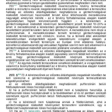
kompatibilis növény nem termeszthető. A pufferzónában a keresztbeporzásra
alkalmas gyomokat a helyes gazdálkodási gyakorlatnak megfelelően irtani kell.
127
(10)
Géntechnológiával módosított rovarrezisztens növény termesztése
esetén a rezisztens rovarok megjelenésének elkerülése érdekében a termesztési
hatóság az előzetes állásfoglalásban meghatározza a géntechnológiával
módosított növénnyel hasznosított terület körül létrehozandó menedékzóna
nagyságát, amelynek mérete – az e törvény felhatalmazása alapján kiadott
jogszabályban foglalt körülményektől függően – a kérelemben a
géntechnológiával módosított növénnyel bevetettként jelzett terület 10–20%-a
lehet. A menedékzónát a kérelemben géntechnológiával módosított növénnyel
bevetettként jelzett területen belül kell létrehozni. A menedékzóna nem része a
pufferzónának. A menedékzónában termett terményt géntechnológiával
módosított terményként kell címkézni, kivéve, ha a termelő által akkreditált
laboratóriumban elvégeztetett egyedi laboratóriumi vizsgálat alapján a
menedékzónában termett terményre az Európai Unió általános hatályú,
közvetlenül alkalmazandó jogi aktusában foglaltak szerint nem kell alkalmazni a
géntechnológiával módosított szervezetek jelölésére vonatkozó előírásokat.
128
(11)
A kérelmezőnek az előzetes állásfoglalás megadását követően az e
törvény felhatalmazása alapján kiadott jogszabály szerinti táblát kell kihelyeznie
arról, hogy géntechnológiával módosított növények termesztésének
engedélyezése van folyamatban, a kérelemben szereplő terület vonatkozásában.
129
(12)
Az egymás melletti termesztésre vonatkozó oktatásért, a vizsgáztatásért,
valamint a bizonyítvány kiállításáért az e törvény felhatalmazása alapján kiadott
jogszabályban meghatározott díjat kell fizetni.
130
21/C. §
(1)
A kérelmezőnek az előzetes állásfoglalás megadását követően be
kell szereznie a géntechnológiával módosított növények termesztésének
engedélyezéséhez
a)
az előzetes állásfoglalásban meghatározott pufferzónán belüli
földtulajdonosok írásos hozzájárulását, és
b)
ha a pufferzónán belüli földterületet nem a tulajdonos használja, a
földhasználó írásos hozzájárulását is (a továbbiakban
a)
és
b)
pontban szereplő
személyek együtt: pufferzónán belüli földtulajdonosok, illetve földhasználók),
valamint
c)
ha a kérelmező nem tulajdonosa annak a földterületnek, ahol a
géntechnológiával módosított növényeket termeszteni szándékozik, úgy e
földterület tulajdonosának írásos hozzájárulását is.
(2)
Ha az
(1) bekezdés
szerinti földterület tulajdonosa az állam, akkor a