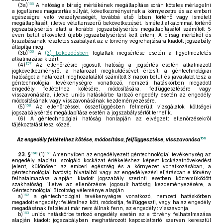
155
(3a)
A hatóság a bírság mértékének megállapítása során köteles mérlegelni
a jogellenes magatartás súlyát, következményeinek a környezetre és az emberi
egészségre való veszélyességét, továbbá első ízben történő vagy ismételt
megállapítását, illetve véletlenszerű bekövetkezését. Ismételt alkalommal történő
jogszabálysértés alatt a korábbi jogszabálysértés megállapításától számított 5
éven belül elkövetett újabb jogszabálysértést kell érteni. A bírság mértékét és
kiszabásának részletes szabályait az e törvény végrehajtására kiadott jogszabály
állapítja meg.
156
(3b)
A
(3) bekezdésben
foglaltak megsértése esetén a figyelmeztetés
alkalmazása kizárt.
157
(4)
Az ellenőrzésre jogosult hatóság a jogsértés esetén alkalmazott
jogkövetkezményről a határozat megküldésével értesíti a géntechnológiai
hatóságot a határozat meghozatalától számított 3 napon belül és javaslatot tesz a
géntechnológiai tevékenységre vonatkozó, nemzeti hatáskörben megadott
engedély feltételhez kötésére, módosítására, felfüggesztésére vagy
visszavonására, illetve uniós hatáskörbe tartozó engedély esetén az engedély
módosításának vagy visszavonásának kezdeményezésére.
158
(5)
Az ellenőrzéssel összefüggésben felmerült vizsgálatok költségei
jogszabálysértés megállapítása esetén a jogszabálysértőt terhelik.
(6)
A géntechnológiai hatóság honlapján az elvégzett ellenőrzésekről
tájékoztatást tesz közzé.
159
Az engedély feltételhez kötése, módosítása, felfüggesztése, visszavonása
160
161
23. §
(1)
Amennyiben az engedélyezett géntechnológiai tevékenység az
engedély alapjául szolgáló kockázat értékeléshez képest kockázatnövekedést
jelent, különösen az emberi egészség és a környezet vonatkozásában, a
géntechnológiai hatóság hivatalból vagy az engedélyezési eljárásban e törvény
felhatalmazása alapján kiadott jogszabály szerinti esetben közreműködött
szakhatóság, illetve az ellenőrzésre jogosult hatóság kezdeményezésére, a
Géntechnológiai Bizottság véleménye alapján
162
a)
a géntechnológiai tevékenységre vonatkozó, nemzeti hatáskörben
megadott engedélyt feltételhez köti, módosítja, felfüggeszti, vagy ha az engedély
megadásának feltételei már nem állnak fenn, az engedélyt visszavonja,
163
b)
uniós hatáskörbe tartozó engedély esetén az e törvény felhatalmazása
alapján kiadott jogszabályban meghatározott kapcsolattartó szerven keresztül