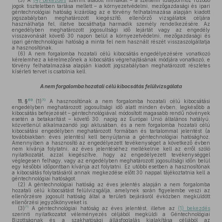
(5)
A
(4) bekezdés
szerint átadott mintákat – a szellemi tulajdonhoz fűződő
jogok tiszteletben tartása mellett – a környezetvédelmi, mezőgazdasági és ipari
géntechnológiai hatóság kizárólag az e törvény felhatalmazása alapján kiadott
jogszabályban meghatározott kiegészítő, ellenőrző vizsgálatok céljára
használhatja fel, illetve bocsáthatja harmadik személy rendelkezésére. Az
engedélyben meghatározott jogosultsági idő lejártát vagy az engedély
visszavonását követő 30 napon belül a környezetvédelmi, mezőgazdasági és
ipari géntechnológiai hatóság a minta fel nem használt részét visszaszolgáltatja
a hasznosítónak.
(6)
A nem forgalomba hozatali célú kibocsátás engedélyezésére vonatkozó
kérelemhez a kérelmezőnek a kibocsátás végrehajtásának módjára vonatkozó, e
törvény felhatalmazása alapján kiadott jogszabályban meghatározott részletes
kísérleti tervet is csatolnia kell.
A nem forgalomba hozatali célú kibocsátás felülvizsgálata
69
70
11. §
(1)
A hasznosítónak a nem forgalomba hozatali célú kibocsátási
engedélyben meghatározott jogosultsági idő alatt minden évben, legkésőbb a
kibocsátás befejezését – géntechnológiával módosított magasabb rendű növények
esetén a betakarítást – követő 30. napig az Európai Unió általános hatályú,
közvetlenül alkalmazandó jogi aktusában, és a nem forgalomba hozatali célú
kibocsátási engedélyben meghatározott formában és tartalommal jelentést (a
továbbiakban: éves jelentés) kell benyújtania a géntechnológiai hatósághoz.
Amennyiben a hasznosító az engedélyezett tevékenységet a következő évben
nem kívánja folytatni, az éves jelentéséhez mellékelnie kell az erről szóló
nyilatkozatát, azzal kiegészítve, hogy az engedélyezett tevékenységgel
véglegesen felhagy, vagy az engedélyben meghatározott jogosultsági időn belül
egy későbbi időpontban kívánja azt folytatni. Ez utóbbi esetben a hasznosítónak
a kibocsátás folytatásáról annak megkezdése előtt 30 nappal tájékoztatnia kell a
géntechnológiai hatóságot.
(2)
A géntechnológiai hatóság az éves jelentés alapján a nem forgalomba
hozatali célú kibocsátást felülvizsgálja, amelynek során figyelembe veszi az
ellenőrzésre jogosult hatóság által a területi bejárásról évközben megküldött
ellenőrzési jegyzőkönyveket is.
71
(3)
A géntechnológiai hatóság az éves jelentést, illetve az
(1) bekezdés
szerinti nyilatkozatot véleményezés céljából megküldi a Géntechnológiai
Bizottságnak és a szakhatósági állásfoglalás kialakítása céljából az