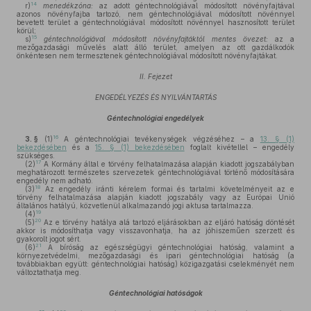
14
r)
menedékzóna:
az adott géntechnológiával módosított növényfajtával
azonos növényfajba tartozó, nem géntechnológiával módosított növénnyel
bevetett terület a géntechnológiával módosított növénnyel hasznosított terület
körül;
15
s)
géntechnológiával módosított növényfajtáktól mentes övezet:
az a
mezőgazdasági művelés alatt álló terület, amelyen az ott gazdálkodók
önkéntesen nem termesztenek géntechnológiával módosított növényfajtákat.
II. Fejezet
ENGEDÉLYEZÉS ÉS NYILVÁNTARTÁS
Géntechnológiai engedélyek
16
3. §
(1)
A géntechnológiai tevékenységek végzéséhez – a
13. § (1)
bekezdésében
és a
15. § (1) bekezdésében
foglalt kivétellel – engedély
szükséges.
17
(2)
A Kormány által e törvény felhatalmazása alapján kiadott jogszabályban
meghatározott természetes szervezetek géntechnológiával történő módosítására
engedély nem adható.
18
(3)
Az engedély iránti kérelem formai és tartalmi követelményeit az e
törvény felhatalmazása alapján kiadott jogszabály vagy az Európai Unió
általános hatályú, közvetlenül alkalmazandó jogi aktusa tartalmazza.
19
(4)
20
(5)
Az e törvény hatálya alá tartozó eljárásokban az eljáró hatóság döntését
akkor is módosíthatja vagy visszavonhatja, ha az jóhiszeműen szerzett és
gyakorolt jogot sért.
21
(6)
A bíróság az egészségügyi géntechnológiai hatóság, valamint a
környezetvédelmi, mezőgazdasági és ipari géntechnológiai hatóság (a
továbbiakban együtt: géntechnológiai hatóság) közigazgatási cselekményét nem
változtathatja meg.
Géntechnológiai hatóságok