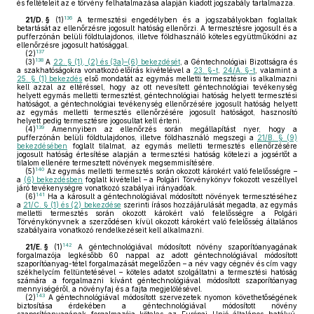
és feltételeit az e törvény felhatalmazása alapján kiadott jogszabály tartalmazza.
136
21/D. §
(1)
A termesztési engedélyben és a jogszabályokban foglaltak
betartását az ellenőrzésre jogosult hatóság ellenőrzi. A termesztésre jogosult és a
pufferzónán belüli földtulajdonos, illetve földhasználó köteles együttműködni az
ellenőrzésre jogosult hatósággal.
137
(2)
138
(3)
A
22. § (1), (2) és (3a)–(6) bekezdését
, a Géntechnológiai Bizottságra és
a szakhatóságokra vonatkozó előírás kivételével a
23. §-t
,
24/A. §-t
, valamint a
25. § (1) bekezdés
első mondatát az egymás melletti termesztésre is alkalmazni
kell azzal az eltéréssel, hogy az ott nevesített géntechnológiai tevékenység
helyett egymás melletti termesztést, géntechnológiai hatóság helyett termesztési
hatóságot, a géntechnológiai tevékenység ellenőrzésére jogosult hatóság helyett
az egymás melletti termesztés ellenőrzésére jogosult hatóságot, hasznosító
helyett pedig termesztésre jogosultat kell érteni.
139
(4)
Amennyiben az ellenőrzés során megállapítást nyer, hogy a
pufferzónán belüli földtulajdonos, illetve földhasználó megszegi a
21/B. § (9)
bekezdésében
foglalt tilalmat, az egymás melletti termesztés ellenőrzésére
jogosult hatóság értesítése alapján a termesztési hatóság kötelezi a jogsértőt a
tilalom ellenére termesztett növények megsemmisítésére.
140
(5)
Az egymás melletti termesztés során okozott károkért való felelősségre –
a
(6) bekezdésben
foglalt kivétellel – a Polgári Törvénykönyv fokozott veszéllyel
járó tevékenységre vonatkozó szabályai irányadóak.
141
(6)
Ha a károsult a géntechnológiával módosított növények termesztéséhez
a
21/C. § (1) és (2) bekezdése
szerinti írásos hozzájárulását megadta, az egymás
melletti termesztés során okozott károkért való felelősségre a Polgári
Törvénykönyvnek a szerződésen kívül okozott károkért való felelősség általános
szabályaira vonatkozó rendelkezéseit kell alkalmazni.
142
21/E. §
(1)
A géntechnológiával módosított növény szaporítóanyagának
forgalmazója legkésőbb 60 nappal az adott géntechnológiával módosított
szaporítóanyag-tétel forgalmazását megelőzően – a név vagy cégnév és cím vagy
székhelycím feltüntetésével – köteles adatot szolgáltatni a termesztési hatóság
számára a forgalmazni kívánt géntechnológiával módosított szaporítóanyag
mennyiségéről, a növényfaj és a fajta megjelölésével.
143
(2)
A géntechnológiával módosított szervezetek nyomon követhetőségének
biztosítása érdekében a géntechnológiával módosított növény