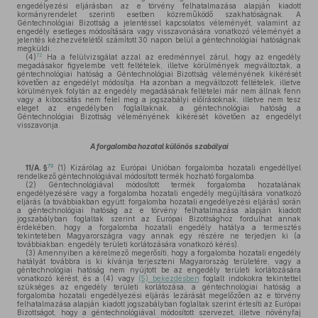
engedélyezési eljárásban az e törvény felhatalmazása alapján kiadott
kormányrendelet szerinti esetben közreműködő szakhatóságnak. A
Géntechnológiai Bizottság a jelentéssel kapcsolatos véleményét, valamint az
engedély esetleges módosítására vagy visszavonására vonatkozó véleményét a
jelentés kézhezvételétől számított 30 napon belül a géntechnológiai hatóságnak
megküldi.
72
(4)
Ha a felülvizsgálat azzal az eredménnyel zárul, hogy az engedély
megadásakor figyelembe vett feltételek, illetve körülmények megváltoztak, a
géntechnológiai hatóság a Géntechnológiai Bizottság véleményének kikérését
követően az engedélyt módosítja. Ha azonban a megváltozott feltételek, illetve
körülmények folytán az engedély megadásának feltételei már nem állnak fenn
vagy a kibocsátás nem felel meg a jogszabályi előírásoknak, illetve nem tesz
eleget az engedélyben foglaltaknak, a géntechnológiai hatóság a
Géntechnológiai Bizottság véleményének kikérését követően az engedélyt
visszavonja.
A forgalomba hozatal különös szabályai
73
11/A. §
(1)
Kizárólag az Európai Unióban forgalomba hozatali engedéllyel
rendelkező géntechnológiával módosított termék hozható forgalomba.
(2)
Géntechnológiával módosított termék forgalomba hozatalának
engedélyezésére vagy a forgalomba hozatali engedély megújítására vonatkozó
eljárás (a továbbiakban együtt: forgalomba hozatali engedélyezési eljárás) során
a géntechnológiai hatóság az e törvény felhatalmazása alapján kiadott
jogszabályban foglaltak szerint az Európai Bizottsághoz fordulhat annak
érdekében, hogy a forgalomba hozatali engedély hatálya a termesztés
tekintetében Magyarországra vagy annak egy részére ne terjedjen ki (a
továbbiakban: engedély területi korlátozására vonatkozó kérés).
(3)
Amennyiben a kérelmező megerősíti, hogy a forgalomba hozatali engedély
hatályát továbbra is ki kívánja terjeszteni Magyarország területére, vagy a
géntechnológiai hatóság nem nyújtott be az engedély területi korlátozására
vonatkozó kérést, és a (4) vagy
(5) bekezdésben
foglalt indokokra tekintettel
szükséges az engedély területi korlátozása, a géntechnológiai hatóság a
forgalomba hozatali engedélyezési eljárás lezárását megelőzően az e törvény
felhatalmazása alapján kiadott jogszabályban foglaltak szerint értesíti az Európai
Bizottságot, hogy a géntechnológiával módosított szervezet, illetve növényfaj