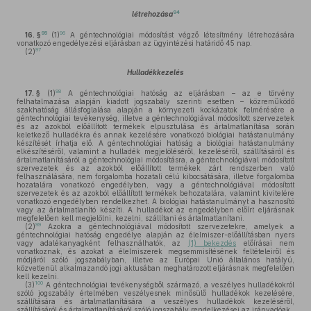
94
létrehozása
95
96
16. §
(1)
A géntechnológiai módosítást végző létesítmény létrehozására
vonatkozó engedélyezési eljárásban az ügyintézési határidő 45 nap.
97
(2)
Hulladékkezelés
98
17. §
(1)
A géntechnológiai hatóság az eljárásban – az e törvény
felhatalmazása alapján kiadott jogszabály szerinti esetben – közreműködő
szakhatóság állásfoglalása alapján a környezeti kockázatok felmérésére a
géntechnológiai tevékenység, illetve a géntechnológiával módosított szervezetek
és az azokból előállított termékek elpusztulása és ártalmatlanítása során
keletkező hulladékra és annak kezelésére vonatkozó biológiai hatástanulmány
készítését írhatja elő. A géntechnológiai hatóság a biológiai hatástanulmány
elkészítéséről, valamint a hulladék megjelöléséről, kezeléséről, szállításáról és
ártalmatlanításáról a géntechnológiai módosításra, a géntechnológiával módosított
szervezetek és az azokból előállított termékek zárt rendszerben való
felhasználására, nem forgalomba hozatali célú kibocsátására, illetve forgalomba
hozatalára vonatkozó engedélyben, vagy a géntechnológiával módosított
szervezetek és az azokból előállított termékek behozatalára, valamint kivitelére
vonatkozó engedélyben rendelkezhet. A biológiai hatástanulmányt a hasznosító
vagy az ártalmatlanító készíti. A hulladékot az engedélyben előírt eljárásnak
megfelelően kell megjelölni, kezelni, szállítani és ártalmatlanítani.
99
(2)
Azokra a géntechnológiával módosított szervezetekre, amelyek a
géntechnológiai hatóság engedélye alapján az élelmiszer-előállításban nyers
vagy adalékanyagként felhasználhatók, az
(1) bekezdés
előírásai nem
vonatkoznak, és azokat a élelmiszerek megsemmisítésének feltételeiről és
módjáról szóló jogszabályban, illetve az Európai Unió általános hatályú,
közvetlenül alkalmazandó jogi aktusában meghatározott eljárásnak megfelelően
kell kezelni.
100
(3)
A géntechnológiai tevékenységből származó, a veszélyes hulladékokról
szóló jogszabály értelmében veszélyesnek minősülő hulladékok kezelésére,
szállítására és ártalmatlanítására a veszélyes hulladékok kezeléséről,
szállításáról és ártalmatlanításáról szóló jogszabály rendelkezései az irányadóak.