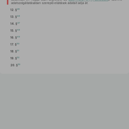
adatszolgáltatásában szereplő ellátások adatait adja át.
45
12. §
46
13. §
47
14. §
48
15. §
49
16. §
50
17. §
51
18. §
52
19. §
53
20. §