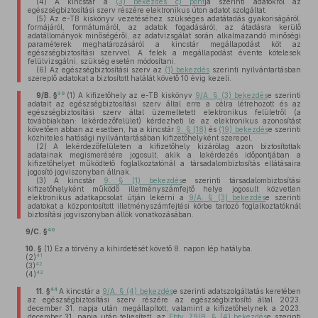
(4)
A kincstár a
(3) bekezdés c) pont
ja szerinti adatokról az
egészségbiztosítási szerv részére elektronikus úton adatot szolgáltat.
(5)
Az e-TB kiskönyv vezetéséhez szükséges adatátadás gyakoriságáról,
formájáról, formátumáról, az adatok fogadásáról, az átadásra kerülő
adatállományok minőségéről, az adatvizsgálat során alkalmazandó minőségi
paraméterek meghatározásáról a kincstár megállapodást köt az
egészségbiztosítási szervvel. A felek a megállapodást évente kötelesek
felülvizsgálni, szükség esetén módosítani.
(6)
Az egészségbiztosítási szerv az
(1) bekezdés
szerinti nyilvántartásban
szereplő adatokat a biztosított halálát követő 10 évig kezeli.
39
9/B. §
(1)
A kifizetőhely az e-TB kiskönyv
9/A. § (3) bekezdés
e szerinti
adatait az egészségbiztosítási szerv által erre a célra létrehozott és az
egészségbiztosítási szerv által üzemeltetett elektronikus felületről (a
továbbiakban: lekérdezőfelület) kérdezheti le az elektronikus azonosítást
követően abban az esetben, ha a kincstár
9. § (18)
és
(19) bekezdés
e szerinti
közhiteles hatósági nyilvántartásában kifizetőhelyként szerepel.
(2)
A lekérdezőfelületen a kifizetőhely kizárólag azon biztosítottak
adatainak megismerésére jogosult, akik a lekérdezés időpontjában a
kifizetőhelyet működtető foglalkoztatónál a társadalombiztosítás ellátásaira
jogosító jogviszonyban állnak.
(3)
A kincstár
9. § (1) bekezdés
e szerinti társadalombiztosítási
kifizetőhelyként működő illetményszámfejtő helye jogosult közvetlen
elektronikus adatkapcsolat útján lekérni a
9/A. § (3) bekezdés
e szerinti
adatokat a központosított illetményszámfejtési körbe tartozó foglalkoztatóknál
biztosítási jogviszonyban állók vonatkozásában.
40
9/C. §
10. §
(1)
Ez a törvény a kihirdetését követő 8. napon lép hatályba.
41
(2)
42
(3)
43
(4)
44
11. §
A kincstár a
9/A. § (4) bekezdés
e szerinti adatszolgáltatás keretében
az egészségbiztosítási szerv részére az egészségbiztosító által 2023.
december 31. napja után megállapított, valamint a kifizetőhelynek a 2023.
december 31. napja után teljesített, az
Ebtv. 79/B. § (4) bekezdés
e szerinti