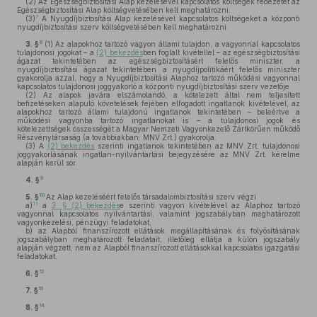
(2)
Az Egészségbiztosítási Alap kezelésével kapcsolatos költségek fedezetét az
Egészségbiztosítási Alap költségvetésében kell meghatározni.
7
(3)
A Nyugdíjbiztosítási Alap kezelésével kapcsolatos költségeket a központi
nyugdíjbiztosítási szerv költségvetésében kell meghatározni.
8
3. §
(1)
Az alapokhoz tartozó vagyon állami tulajdon, a vagyonnal kapcsolatos
tulajdonosi jogokat – a
(2) bekezdés
ben foglalt kivétellel – az egészségbiztosítási
ágazat tekintetében az egészségbiztosításért felelős miniszter, a
nyugdíjbiztosítási ágazat tekintetében a nyugdíjpolitikáért felelős miniszter
gyakorolja azzal, hogy a Nyugdíjbiztosítási Alaphoz tartozó működési vagyonnal
kapcsolatos tulajdonosi joggyakorló a központi nyugdíjbiztosítási szerv vezetője.
(2)
Az alapok javára elszámolandó, a kötelezett által nem teljesített
befizetéseken alapuló követelések fejében elfogadott ingatlanok kivételével, az
alapokhoz tartozó állami tulajdonú ingatlanok tekintetében – beleértve a
működési vagyonba tartozó ingatlanokat is – a tulajdonosi jogok és
kötelezettségek összességét a Magyar Nemzeti Vagyonkezelő Zártkörűen működő
Részvénytársaság (a továbbiakban: MNV Zrt.) gyakorolja.
(3)
A
(2) bekezdés
szerinti ingatlanok tekintetében az MNV Zrt. tulajdonosi
joggyakorlásának ingatlan-nyilvántartási bejegyzésére az MNV Zrt. kérelme
alapján kerül sor.
9
4. §
10
5. §
Az Alap kezeléséért felelős társadalombiztosítási szerv végzi
11
a)
a
3. § (2) bekezdés
e szerinti vagyon kivételével az Alaphoz tartozó
vagyonnal kapcsolatos nyilvántartási, valamint jogszabályban meghatározott
vagyonkezelési, pénzügyi feladatokat,
b)
az Alapból finanszírozott ellátások megállapításának és folyósításának
jogszabályban meghatározott feladatait, illetőleg ellátja a külön jogszabály
alapján végzett, nem az Alapból finanszírozott ellátásokkal kapcsolatos igazgatási
feladatokat.
12
6. §
13
7. §
14
8. §