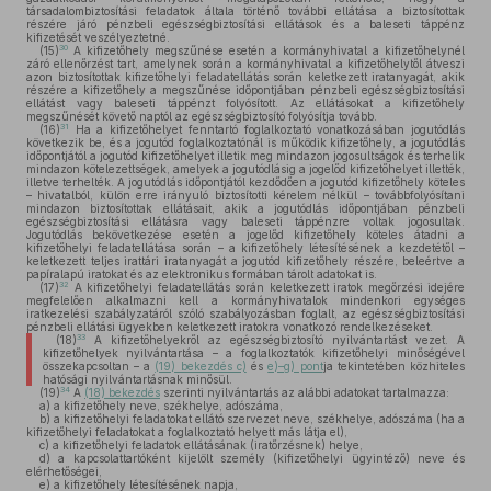
társadalombiztosítási feladatok általa történő további ellátása a biztosítottak
részére járó pénzbeli egészségbiztosítási ellátások és a baleseti táppénz
kifizetését veszélyeztetné.
30
(15)
A kifizetőhely megszűnése esetén a kormányhivatal a kifizetőhelynél
záró ellenőrzést tart, amelynek során a kormányhivatal a kifizetőhelytől átveszi
azon biztosítottak kifizetőhelyi feladatellátás során keletkezett iratanyagát, akik
részére a kifizetőhely a megszűnése időpontjában pénzbeli egészségbiztosítási
ellátást vagy baleseti táppénzt folyósított. Az ellátásokat a kifizetőhely
megszűnését követő naptól az egészségbiztosító folyósítja tovább.
31
(16)
Ha a kifizetőhelyet fenntartó foglalkoztató vonatkozásában jogutódlás
következik be, és a jogutód foglalkoztatónál is működik kifizetőhely, a jogutódlás
időpontjától a jogutód kifizetőhelyet illetik meg mindazon jogosultságok és terhelik
mindazon kötelezettségek, amelyek a jogutódlásig a jogelőd kifizetőhelyet illették,
illetve terhelték. A jogutódlás időpontjától kezdődően a jogutód kifizetőhely köteles
– hivatalból, külön erre irányuló biztosítotti kérelem nélkül – továbbfolyósítani
mindazon biztosítottak ellátásait, akik a jogutódlás időpontjában pénzbeli
egészségbiztosítási ellátásra vagy baleseti táppénzre voltak jogosultak.
Jogutódlás bekövetkezése esetén a jogelőd kifizetőhely köteles átadni a
kifizetőhelyi feladatellátása során – a kifizetőhely létesítésének a kezdetétől –
keletkezett teljes irattári iratanyagát a jogutód kifizetőhely részére, beleértve a
papíralapú iratokat és az elektronikus formában tárolt adatokat is.
32
(17)
A kifizetőhelyi feladatellátás során keletkezett iratok megőrzési idejére
megfelelően alkalmazni kell a kormányhivatalok mindenkori egységes
iratkezelési szabályzatáról szóló szabályozásban foglalt, az egészségbiztosítási
pénzbeli ellátási ügyekben keletkezett iratokra vonatkozó rendelkezéseket.
33
(18)
A kifizetőhelyekről az egészségbiztosító nyilvántartást vezet. A
kifizetőhelyek nyilvántartása – a foglalkoztatók kifizetőhelyi minőségével
összekapcsoltan – a
(19) bekezdés c)
és
e)–g) pont
ja tekintetében közhiteles
hatósági nyilvántartásnak minősül.
34
(19)
A
(18) bekezdés
szerinti nyilvántartás az alábbi adatokat tartalmazza:
a)
a kifizetőhely neve, székhelye, adószáma,
b)
a kifizetőhelyi feladatokat ellátó szervezet neve, székhelye, adószáma (ha a
kifizetőhelyi feladatokat a foglalkoztató helyett más látja el),
c)
a kifizetőhelyi feladatok ellátásának (iratőrzésnek) helye,
d)
a kapcsolattartóként kijelölt személy (kifizetőhelyi ügyintéző) neve és
elérhetőségei,
e)
a kifizetőhely létesítésének napja,