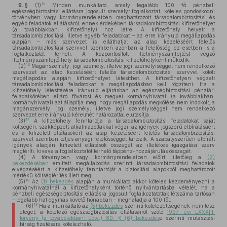
15
9. §
(1)
Minden munkáltató, amely legalább 100 fő pénzbeli
egészségbiztosítási ellátásra jogosult személyt foglalkoztat, köteles gondoskodni
törvényben vagy kormányrendeletben meghatározott társadalombiztosítási és
egyéb feladatok ellátásáról, ennek érdekében társadalombiztosítási kifizetőhelyet
(a továbbiakban: kifizetőhely) hoz létre. A kifizetőhely helyett a
társadalombiztosítási, illetve egyéb feladatokat – az erre irányuló megállapodás
alapján – más szervezet is elláthatja; az alap kezeléséért felelős
társadalombiztosítási szervvel szemben azonban a felelősség ez esetben is a
foglalkoztatót terheli. A központosított illetményszámfejtést végző
illetményszámfejtő hely társadalombiztosítási kifizetőhelyként működik.
16
(2)
Magánszemély, jogi személy, illetve jogi személyiséggel nem rendelkező
szervezet az alap kezeléséért felelős társadalombiztosítási szervvel kötött
megállapodás alapján kifizetőhelyet létesíthet. A kifizetőhelyen végzett
társadalombiztosítási feladatokat a megállapodásban kell rögzíteni. Ha a
kifizetőhely létesítésére irányuló eljárásban az egészségbiztosítási pénztári
feladatkörében eljáró fővárosi és megyei kormányhivatal (a továbbiakban:
kormányhivatal) azt állapítja meg, hogy megállapodás megkötése nem indokolt, a
magánszemély, jogi személy, illetve jogi személyiséggel nem rendelkező
szervezet erre irányuló kérelmét határozattal elutasítja.
17
(3)
A kifizetőhely fenntartója a társadalombiztosítási feladatokat saját
költségén, szakképzett alkalmazottakkal végzi, az igények jogszerű elbírálásáért
és a kifizetett ellátásokért az alap kezeléséért felelős társadalombiztosítási
szervvel szemben teljes anyagi felelősséggel tartozik. A szabályszerűen elbírált
igények alapján kifizetett ellátások összegét az illetékes igazgatási szerv
megtéríti, kivéve a foglalkoztatót terhelő táppénz-hozzájárulás összegét.
(4)
A törvényben vagy kormányrendeletben előírt, illetőleg a
(2)
bekezdésében
említett megállapodás szerinti társadalombiztosítási feladatok
elvégzéséért a kifizetőhely fenntartóját a biztosítási alapokból meghatározott
mértékű költségtérítés illeti meg.
18
(5)
Az
(1) bekezdés
alapján a munkáltató akkor köteles kezdeményezni a
kormányhivatalnál a kifizetőhelyként történő nyilvántartásba vételét, ha a
pénzbeli egészségbiztosítási ellátásra jogosult foglalkoztatottak létszáma tartósan
– legalább hat egymás követő hónapban – meghaladja a 100 főt.
19
(6)
Ha a munkáltató az
(5) bekezdés
szerinti kötelezettségének nem tesz
eleget, a kötelező egészségbiztosítás ellátásairól szóló
1997. évi LXXXIII.
törvény (a továbbiakban: Ebtv.) 80. § (6) bekezdés
e szerinti mulasztási
bírság fizetésére kötelezhető.