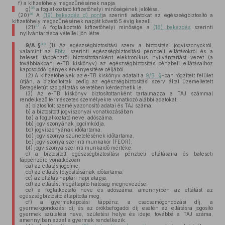
f)
a kifizetőhely megszűnésének napja.
35
g)
a foglalkoztató kifizetőhelyi minőségének jelölése.
36
(20)
A
(19) bekezdés d) pont
ja szerinti adatokat az egészségbiztosító a
kifizetőhely megszűnésének napját követő 5 évig kezeli.
37
(21)
A foglalkoztató kifizetőhelyi minősége a
(18) bekezdés
szerinti
nyilvántartásba vétellel jön létre.
38
9/A. §
(1)
Az egészségbiztosítási szerv a biztosítási jogviszonyokról,
valamint az
Ebtv.
szerinti egészségbiztosítási pénzbeli ellátásokról és a
baleseti táppénzről biztosítottanként elektronikus nyilvántartást vezet (a
továbbiakban: e-TB kiskönyv) az egészségbiztosítás pénzbeli ellátásaihoz
kapcsolódó igények érvényesítése céljából.
(2)
A kifizetőhelyek az e-TB kiskönyv adatait a
9/B. §
-ban rögzített felület
útján, a biztosítottak pedig az egészségbiztosítási szerv által üzemeltetett
Betegéletút szolgáltatás keretében kérdezhetik le.
(3)
Az e-TB kiskönyv biztosítottanként tartalmazza a TAJ számmal
rendelkező természetes személyekre vonatkozó alábbi adatokat:
a)
biztosított személyazonosító adatai és TAJ száma,
b)
a biztosított jogviszonyai vonatkozásában
ba)
a foglalkoztató neve, adószáma,
bb)
jogviszonyának jogcímkódja,
bc)
jogviszonyának időtartama,
bd)
jogviszonya szünetelésének időtartama,
be)
jogviszonya szerinti munkakör (FEOR),
bf)
jogviszonya szerinti munkaidő mértéke,
c)
a biztosított egészségbiztosítási pénzbeli ellátásaira és baleseti
táppénzére vonatkozóan
ca)
az ellátás jogcíme,
cb)
az ellátás folyósításának időtartama,
cc)
az ellátás naptári napi alapja,
cd)
az ellátást megállapító hatóság megnevezése,
ce)
a foglalkoztató neve és adószáma, amennyiben az ellátást az
egészségbiztosító állapította meg,
cf)
a gyermekápolási táppénz, a csecsemőgondozási díj, a
gyermekgondozási díj és az örökbefogadói díj esetén az ellátásra jogosító
gyermek születési neve, születési helye és ideje, továbbá a TAJ száma,
amennyiben azzal a gyermek rendelkezik.