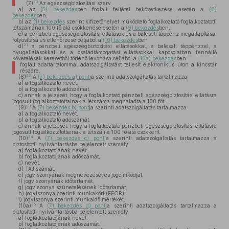
20
(7)
Az egészségbiztosítási szerv
a)
az
(5) bekezdés
ben foglalt feltétel bekövetkezése esetén a
(8)
bekezdés
ben,
b)
az
(1) bekezdés
szerint kifizetőhelyet működtető foglalkoztató foglalkoztatotti
létszámának 100 fő alá csökkenése esetén a
(9) bekezdés
ben,
c)
a pénzbeli egészségbiztosítási ellátások és a baleseti táppénz megállapítása,
folyósítása és ellenőrzése céljából a
(10) bekezdés
ben
21
d)
a pénzbeli egészségbiztosítási ellátásokkal, a baleseti táppénzzel, a
nyugellátásokkal és a családtámogatási ellátásokkal kapcsolatban fennálló
követelések keresetből történő levonása céljából a
(10a) bekezdés
ben
foglalt adattartalommal adatszolgáltatást teljesít elektronikus úton a kincstár
részére.
22
(8)
A
(7) bekezdés a) pont
ja szerinti adatszolgáltatás tartalmazza
a)
a foglalkoztató nevét,
b)
a foglalkoztató adószámát,
c)
annak a jelzését, hogy a foglalkoztató pénzbeli egészségbiztosítási ellátásra
jogosult foglalkoztatottainak a létszáma meghaladta a 100 főt.
23
(9)
A
(7) bekezdés b) pont
ja szerinti adatszolgáltatás tartalmazza
a)
a foglalkoztató nevét,
b)
a foglalkoztató adószámát,
c)
annak a jelzését, hogy a foglalkoztató pénzbeli egészségbiztosítási ellátásra
jogosult foglalkoztatottainak a létszáma 100 fő alá csökkent.
24
(10)
A
(7) bekezdés c) pont
ja szerinti adatszolgáltatás tartalmazza a
biztosítotti nyilvántartásba bejelentett személy
a)
foglalkoztatójának nevét,
b)
foglalkoztatójának adószámát,
c)
nevét,
d)
TAJ számát,
e)
jogviszonyának megnevezését és jogcímkódját,
f)
jogviszonyának időtartamát,
g)
jogviszonya szünetelésének időtartamát,
h)
jogviszonya szerinti munkakört (FEOR),
i)
jogviszonya szerinti munkaidő mértékét.
25
(10a)
A
(7) bekezdés d) pont
ja szerinti adatszolgáltatás tartalmazza a
biztosítotti nyilvántartásba bejelentett személy
a)
foglalkoztatójának nevét,
b)
foglalkoztatójának adószámát.
26