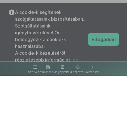
A cookie-k segítenek
szolgáltatásaink biztosításában.
Szolgáltatásaink
igénybevételével Ön
beleegyezik a cookie-k
Elfogadom
használatába.
A cookie-k kezeléséről
részletesebb információt
ide
kattintva olvashat.
Szerkezet
Keresés
Megnyitottak
Eszköztár
Változások