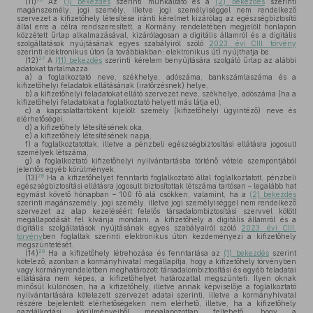
(11)
Az
(1) bekezdés
szerinti munkáltató és a
(2) bekezdés
szerinti
magánszemély, jogi személy, illetve jogi személyiséggel nem rendelkező
szervezet a kifizetőhely létesítése iránti kérelmet kizárólag az egészségbiztosító
által erre a célra rendszeresített, a Kormány rendeletében megjelölt honlapon
közzétett űrlap alkalmazásával, kizárólagosan a digitális államról és a digitális
szolgáltatások nyújtásának egyes szabályiról szóló
2023. évi CIII. törvény
szerinti elektronikus úton (a továbbiakban: elektronikus út) nyújthatja be.
27
(12)
A
(11) bekezdés
szerinti kérelem benyújtására szolgáló űrlap az alábbi
adatokat tartalmazza:
a)
a foglalkoztató neve, székhelye, adószáma, bankszámlaszáma és a
kifizetőhelyi feladatok ellátásának (iratőrzésnek) helye,
b)
a kifizetőhelyi feladatokat ellátó szervezet neve, székhelye, adószáma (ha a
kifizetőhelyi feladatokat a foglalkoztató helyett más látja el),
c)
a kapcsolattartóként kijelölt személy (kifizetőhelyi ügyintéző) neve és
elérhetőségei,
d)
a kifizetőhely létesítésének oka,
e)
a kifizetőhely létesítésének napja,
f)
a foglalkoztatottak, illetve a pénzbeli egészségbiztosítási ellátásra jogosult
személyek létszáma,
g)
a foglalkoztató kifizetőhelyi nyilvántartásba történő vétele szempontjából
jelentős egyéb körülmények.
28
(13)
Ha a kifizetőhelyet fenntartó foglalkoztató által foglalkoztatott, pénzbeli
egészségbiztosítási ellátásra jogosult biztosítottak létszáma tartósan – legalább hat
egymást követő hónapban – 100 fő alá csökken, valamint, ha a
(2) bekezdés
szerinti magánszemély, jogi személy, illetve jogi személyiséggel nem rendelkező
szervezet az alap kezeléséért felelős társadalombiztosítási szervvel kötött
megállapodását fel kívánja mondani, a kifizetőhely a digitális államról és a
digitális szolgáltatások nyújtásának egyes szabályairól szóló
2023. évi CIII.
törvény
ben foglaltak szerinti elektronikus úton kezdeményezi a kifizetőhely
megszüntetését.
29
(14)
Ha a kifizetőhely létrehozása és fenntartása az
(1) bekezdés
szerint
kötelező, azonban a kormányhivatal megállapítja, hogy a kifizetőhely törvényben
vagy kormányrendeletben meghatározott társadalombiztosítási és egyéb feladatai
ellátására nem képes, a kifizetőhelyet határozattal megszünteti. Ilyen oknak
minősül különösen, ha a kifizetőhely, illetve annak képviselője a foglalkoztató
nyilvántartására kötelezett szervezet adatai szerinti, illetve a kormányhivatal
részére bejelentett elérhetőségeken nem elérhető, illetve, ha a kifizetőhely
gazdálkodási körülményeiből megalapozottan feltehető, hogy a