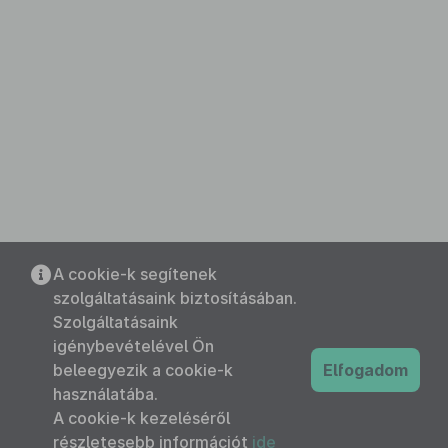
A cookie-k segítenek
szolgáltatásaink biztosításában.
Szolgáltatásaink
igénybevételével Ön
beleegyezik a cookie-k
Elfogadom
használatába.
A cookie-k kezeléséről
részletesebb információt
ide