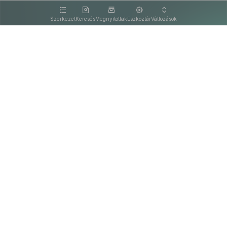
kattintva olvashat.
Szerkezet
Keresés
Megnyitottak
Eszköztár
Változások
Kapcsolat
Felhasználási feltételek
PDF
Akadálymentesítési nyilatkozat
Adatkezelési tájékoztató