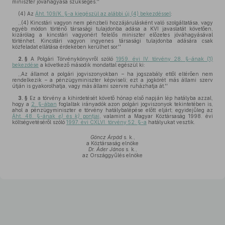
miniszter jóváhagyása szükséges.''
(4)
Az
Áht. 109/K. §-a kiegészül az alábbi új (4) bekezdéssel
:
,,(4) Kincstári vagyon nem pénzbeli hozzájárulásként való szolgáltatása, vagy
egyéb módon történő társasági tulajdonba adása a KVI javaslatát követően,
kizárólag a kincstári vagyonért felelős miniszter előzetes jóváhagyásával
történhet. Kincstári vagyon ingyenes társasági tulajdonba adására csak
közfeladat ellátása érdekében kerülhet sor.''
2. §
A Polgári Törvénykönyvről szóló
1959. évi IV. törvény 28. §-ának (1)
bekezdése
a következő második mondattal egészül ki:
,,Az államot a polgári jogviszonyokban – ha jogszabály ettől eltérően nem
rendelkezik – a pénzügyminiszter képviseli; ezt a jogkörét más állami szerv
útján is gyakorolhatja, vagy más állami szervre ruházhatja át.''
3. §
Ez a törvény a kihirdetését követő hónap első napján lép hatályba azzal,
hogy a
2. §-ában
foglaltak irányadók azon polgári jogviszonyok tekintetében is,
ahol a pénzügyminiszter e törvény hatálybalépése előtt eljárt; egyidejűleg az
Áht. 48. §-ának
e)
és
k)
pontjai
, valamint a Magyar Köztársaság 1998. évi
költségvetéséről szóló
1997. évi CXLVI. törvény 52. §-a
hatályukat vesztik.
Göncz Árpád
s. k.,
a Köztársaság elnöke
Dr. Áder János
s. k.,
az Országgyűlés elnöke