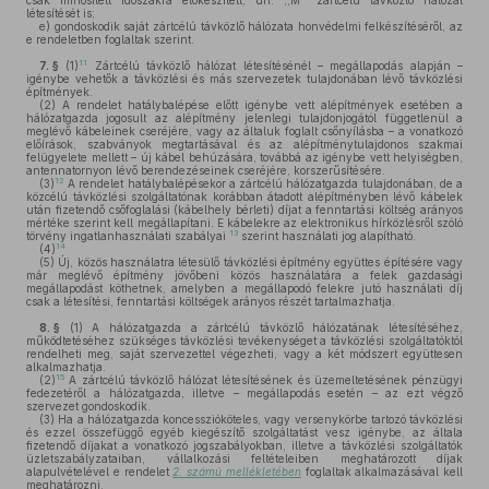
csak minősített időszakra előkészített, ún. ,,M'' zártcélú távközlő hálózat
létesítését is;
e)
gondoskodik saját zártcélú távközlő hálózata honvédelmi felkészítéséről, az
e rendeletben foglaltak szerint.
11
7. §
(1)
Zártcélú távközlő hálózat létesítésénél – megállapodás alapján –
igénybe vehetők a távközlési és más szervezetek tulajdonában lévő távközlési
építmények.
(2)
A rendelet hatálybalépése előtt igénybe vett alépítmények esetében a
hálózatgazda jogosult az alépítmény jelenlegi tulajdonjogától függetlenül a
meglévő kábeleinek cseréjére, vagy az általuk foglalt csőnyílásba – a vonatkozó
előírások, szabványok megtartásával és az alépítménytulajdonos szakmai
felügyelete mellett – új kábel behúzására, továbbá az igénybe vett helyiségben,
antennatornyon lévő berendezéseinek cseréjére, korszerűsítésére.
12
(3)
A rendelet hatálybalépésekor a zártcélú hálózatgazda tulajdonában, de a
közcélú távközlési szolgáltatónak korábban átadott alépítményben lévő kábelek
után fizetendő csőfoglalási (kábelhely bérleti) díjat a fenntartási költség arányos
mértéke szerint kell megállapítani. E kábelekre az elektronikus hírközlésről szóló
13
törvény ingatlanhasználati szabályai
szerint használati jog alapítható.
14
(4)
(5)
Új, közös használatra létesülő távközlési építmény együttes építésére vagy
már meglévő építmény jövőbeni közös használatára a felek gazdasági
megállapodást köthetnek, amelyben a megállapodó felekre jutó használati díj
csak a létesítési, fenntartási költségek arányos részét tartalmazhatja.
8. §
(1)
A hálózatgazda a zártcélú távközlő hálózatának létesítéséhez,
működtetéséhez szükséges távközlési tevékenységet a távközlési szolgáltatóktól
rendelheti meg, saját szervezettel végezheti, vagy a két módszert együttesen
alkalmazhatja.
15
(2)
A zártcélú távközlő hálózat létesítésének és üzemeltetésének pénzügyi
fedezetéről a hálózatgazda, illetve – megállapodás esetén – az ezt végző
szervezet gondoskodik.
(3)
Ha a hálózatgazda koncesszióköteles, vagy versenykörbe tartozó távközlési
és ezzel összefüggő egyéb kiegészítő szolgáltatást vesz igénybe, az általa
fizetendő díjakat a vonatkozó jogszabályokban, illetve a távközlési szolgáltatók
üzletszabályzataiban, vállalkozási feltételeiben meghatározott díjak
alapulvételével e rendelet
2. számú mellékletében
foglaltak alkalmazásával kell
meghatározni.