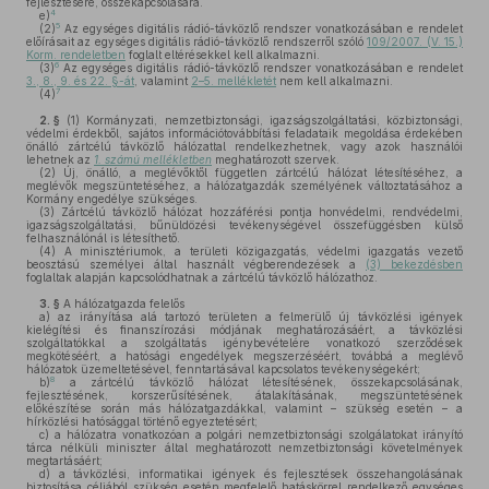
fejlesztésére, összekapcsolására.
4
e)
5
(2)
Az egységes digitális rádió-távközlő rendszer vonatkozásában e rendelet
előírásait az egységes digitális rádió-távközlő rendszerről szóló
109/2007. (V. 15.)
Korm. rendeletben
foglalt eltérésekkel kell alkalmazni.
6
(3)
Az egységes digitális rádió-távközlő rendszer vonatkozásában e rendelet
3., 8., 9. és 22. §-át
, valamint
2–5. mellékletét
nem kell alkalmazni.
7
(4)
2. §
(1)
Kormányzati, nemzetbiztonsági, igazságszolgáltatási, közbiztonsági,
védelmi érdekből, sajátos információtovábbítási feladataik megoldása érdekében
önálló zártcélú távközlő hálózattal rendelkezhetnek, vagy azok használói
lehetnek az
1. számú mellékletben
meghatározott szervek.
(2)
Új, önálló, a meglévőktől független zártcélú hálózat létesítéséhez, a
meglévők megszüntetéséhez, a hálózatgazdák személyének változtatásához a
Kormány engedélye szükséges.
(3)
Zártcélú távközlő hálózat hozzáférési pontja honvédelmi, rendvédelmi,
igazságszolgáltatási, bűnüldözési tevékenységével összefüggésben külső
felhasználónál is létesíthető.
(4)
A minisztériumok, a területi közigazgatás, védelmi igazgatás vezető
beosztású személyei által használt végberendezések a
(3) bekezdésben
foglaltak alapján kapcsolódhatnak a zártcélú távközlő hálózathoz.
3. §
A hálózatgazda felelős
a)
az irányítása alá tartozó területen a felmerülő új távközlési igények
kielégítési és finanszírozási módjának meghatározásáért, a távközlési
szolgáltatókkal a szolgáltatás igénybevételére vonatkozó szerződések
megkötéséért, a hatósági engedélyek megszerzéséért, továbbá a meglévő
hálózatok üzemeltetésével, fenntartásával kapcsolatos tevékenységekért;
8
b)
a zártcélú távközlő hálózat létesítésének, összekapcsolásának,
fejlesztésének, korszerűsítésének, átalakításának, megszüntetésének
előkészítése során más hálózatgazdákkal, valamint – szükség esetén – a
hírközlési hatósággal történő egyeztetésért;
c)
a hálózatra vonatkozóan a polgári nemzetbiztonsági szolgálatokat irányító
tárca nélküli miniszter által meghatározott nemzetbiztonsági követelmények
megtartásáért;
d)
a távközlési, informatikai igények és fejlesztések összehangolásának
biztosítása céljából szükség esetén megfelelő hatáskörrel rendelkező egységes