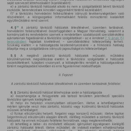
saját szervezet létrehozásáért (kijelöléséért);
e)
a zártcélú távközlő hálózatot alkotó és nem a szolgáltatóktól bérelt távközlő
eszközök, berendezések kincstári vagyonként történő kezeléséért;
9
f)
a távközlés honvédelmi felkészítésére irányuló tevékenységekben való
részvételért, a közigazgatási informatikáért felelős miniszterrel kialakított
együttműködési rend szerint.
10
4. §
A zártcélú távközlő hálózatok létesítésével, üzemben tartásával,
honvédelmi felkészítésével összefüggésben a Magyar Honvédség, valamint a
kormányzati és rendvédelmi szervek e rendeletben szabályozott szerződéskötési
ajánlatainak fogadásánál a távközlési szolgáltatókat – az e rendelet
7. §-ának (5)
bekezdésben
foglaltak kivételével – szerződéskötési kötelezettség terheli.
Szükség esetén – a hálózatgazda kezdeményezésére – a hírközlési hatóság
állapítja meg a szolgáltatásra irányuló jogosultságot és kötelezettséget.
5. §
A meglévő zártcélú távközlő hálózatok műszaki, működési
körülményeinek megváltozása esetén a távközlési szolgáltatók e hálózatok
összeköttetéseit, tulajdoni viszonyait, a költségtérítés rendjét a hálózatgazdával
történt megállapodást követően és erre figyelemmel módosíthatják.
II. Fejezet
A zártcélú távközlő hálózatok létesítésének és üzemben tartásának feltételei
6. §
Zártcélú távközlő hálózat létrehozása során a hálózatgazda
a)
összehangolja a felügyelete alá tartozó területen jelentkező speciális
távközlési igények kielégítését;
b)
helyi és helyközi viszonylatban célszerűen, illetve a lehetőségekhez
mérten igénybe veszi más zártcélú, közcélú vagy különcélú távközlő hálózatok
műszaki lehetőségeit;
c)
fizikai elkülönülés helyett, forgalmi vagy korszerű műszaki, illetve logikai
(algoritmikus) elkülönülés alapján létesíti, illetőleg működteti a zártcélú távközlő
hálózatot, ha ennek műszaki feltételei fennállnak, vagy megteremthetők;
d)
lehetőleg a béke- és minősített időszaki igényeket egységesen kielégítő
zártcélú hálózatot létesít, illetve működtet, de indokolt esetben elhatározhatja