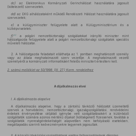
dc)
az Elektronikus Kormányzati Gerinchálózat használatára jogosult
(kötelezett) szervezetek,
dd)
az EKG alhálózataként működő Rendészeti Hálózat használatára jogosult
szervezetek;
e)
a külügyminiszter felügyelete alatt a Külügyminisztérium és a
külképviseletek;
42
f)
a polgári nemzetbiztonsági szolgálatokat irányító miniszter mint
hálózatgazda felügyelete alatt a polgári nemzetbiztonsági szolgálatok speciális
műveleti hálózatai.
2. A hálózatgazda feladatait elláthatja az 1. pontban meghatározott személy
vagy az általa meghatalmazott szerv vezetője. A meghatalmazott vezető
személyéről a kormányzati informatikáért felelős minisztert értesíteni kell.
2. számú melléklet az 50/1998. (III. 27.) Korm. rendelethez
A díjalkalmazás elvei
I. A díjalkalmazás alapelve
A díjalkalmazás alapelve, hogy a zártcélú távközlő hálózatot üzemeltető
szervek a honvédelmi, nemzetbiztonsági, igazságszolgáltatási, rendvédelmi
érdekek érvényesítése céljából igénybe vett szolgáltatásokért a különböző
szolgáltatók számára azonos mértékű díjakat (költségeket) fizessenek, továbbá a
szolgáltatók nyereségérdekeltségét alapvetően nem befolyásoló esetekben,
megállapodás szerinti kedvezményekre legyenek jogosultak.
II. A közcélú távközlési szolgáltatások sajátos felhasználásának díjazása