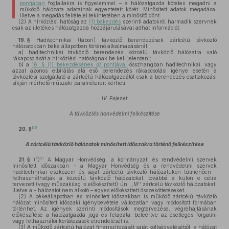
pontjában
foglaltakra is figyelemmel – a hálózatgazda köteles megadni a
működő hálózata adatainak egyeztetett körét. Minősített adatok megadása,
illetve a megadás feltételei tekintetében a minősítő dönt.
(2)
A hírközlési hatóság az
(1) bekezdés
szerinti adatokról harmadik szervnek
csak az illetékes hálózatgazda hozzájárulásával adhat információt.
19. §
Haditechnikai (tábori) távközlő berendezések zártcélú távközlő
hálózatokban béke állapotban történő alkalmazásánál:
a)
haditechnikai távközlő berendezés közcélú távközlő hálózatra való
rákapcsolását a hírközlési hatóságnak be kell jelenteni;
b)
a
16. § (1) bekezdésének
d)
pontjával
összhangban haditechnikai, vagy
azzal azonos elbírálás alá eső berendezés rákapcsolási igénye esetén a
távközlési szolgáltató a zártcélú hálózatgazdától csak a berendezés csatlakozási
síkján mérhető műszaki paramétereit kérheti.
IV. Fejezet
A távközlés honvédelmi felkészítése
30
20. §
A zártcélú távközlő hálózatok minősített időszakra történő felkészítése
31
21. §
(1)
A Magyar Honvédség, a kormányzati és rendvédelmi szervek
minősített időszakban – a Magyar Honvédség és a rendvédelmi szervek
haditechnikai eszközein és saját zártcélú távközlő hálózatukon túlmenően –
felhasználhatják a közcélú távközlő hálózatokat, továbbá a külön e célra
tervezett (vagy műszakilag is előkészített) ún. ,,M'' zártcélú távközlő hálózatokat,
illetve a – hálózatot nem alkotó – egyes előkészített összeköttetéseket.
(2)
A békeállapotban és minősített időszakban is működő zártcélú távközlő
hálózat minősített időszaki igénybevétele változatlan vagy módosított formában
történhet. Az igények szerinti módosítások megtervezése, végrehajtásának
előkészítése a hálózatgazda joga és feladata, beleértve az esetleges forgalmi
vagy felhasználói korlátozások elrendelését is.
(3)
A működő zártcélú hálózat finanszírozását saját költségvetéséből, a hálózat