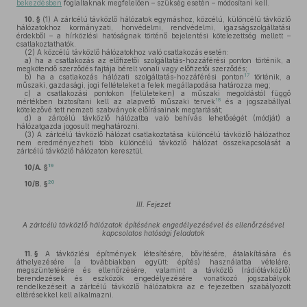
bekezdésben
foglaltaknak megfelelően – szükség esetén – módosítani kell.
10. §
(1)
A zártcélú távközlő hálózatok egymáshoz, közcélú, különcélú távközlő
hálózatokhoz kormányzati, honvédelmi, rendvédelmi, igazságszolgáltatási
érdekből – a hírközlési hatóságnak történő bejelentési kötelezettség mellett –
csatlakoztathatók.
(2)
A közcélú távközlő hálózatokhoz való csatlakozás esetén:
a)
ha a csatlakozás az előfizetői szolgáltatás-hozzáférési ponton történik, a
megkötendő szerződés fajtája bérelt vonali vagy előfizetői szerződés;
17
b)
ha a csatlakozás hálózati szolgáltatás-hozzáférési ponton
történik, a
műszaki, gazdasági, jogi feltételeket a felek megállapodása határozza meg;
c)
a csatlakozási pontokon (felületeken) a műszaki megoldástól függő
18
mértékben biztosítani kell az alapvető műszaki tervek
és a jogszabállyal
kötelezővé tett nemzeti szabványok előírásainak megtartását;
d)
a zártcélú távközlő hálózatba való behívás lehetőségét (módját) a
hálózatgazda jogosult meghatározni.
(3)
A zártcélú távközlő hálózat csatlakoztatása különcélú távközlő hálózathoz
nem eredményezheti több különcélú távközlő hálózat összekapcsolását a
zártcélú távközlő hálózaton keresztül.
19
10/A. §
20
10/B. §
III. Fejezet
A zártcélú távközlő hálózatok építésének engedélyezésével és ellenőrzésével
kapcsolatos hatósági feladatok
11. §
A távközlési építmények létesítésére, bővítésére, átalakítására és
áthelyezésére (a továbbiakban együtt: építés) használatba vételére,
megszüntetésére és ellenőrzésére, valamint a távközlő (rádiótávközlő)
berendezések és eszközök engedélyezésére vonatkozó jogszabályok
rendelkezéseit a zártcélú távközlő hálózatokra az e fejezetben szabályozott
eltérésekkel kell alkalmazni.