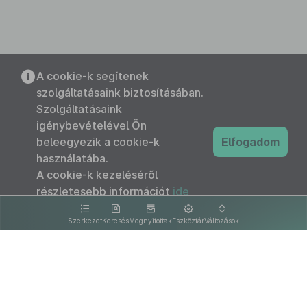
A cookie-k segítenek
szolgáltatásaink biztosításában.
Szolgáltatásaink
igénybevételével Ön
beleegyezik a cookie-k
Elfogadom
használatába.
A cookie-k kezeléséről
részletesebb információt
ide
kattintva olvashat.
Szerkezet
Keresés
Megnyitottak
Eszköztár
Változások