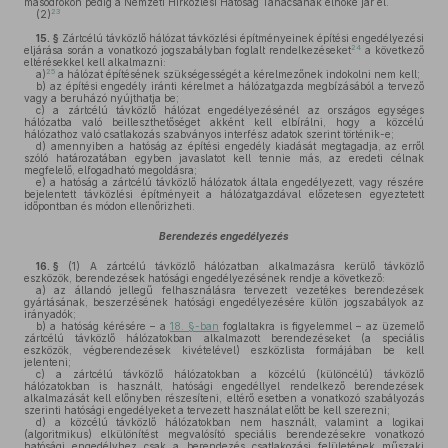
másodfokon pedig a Nemzeti Hírközlési Hatóság Tanácsának elnöke jár el.
23
(2)
15. §
Zártcélú távközlő hálózat távközlési építményeinek építési engedélyezési
24
eljárása során a vonatkozó jogszabályban foglalt rendelkezéseket
a következő
eltérésekkel kell alkalmazni:
25
a)
a hálózat építésének szükségességét a kérelmezőnek indokolni nem kell;
b)
az építési engedély iránti kérelmet a hálózatgazda megbízásából a tervező
vagy a beruházó nyújthatja be;
c)
a zártcélú távközlő hálózat engedélyezésénél az országos egységes
hálózatba való beilleszthetőséget akként kell elbírálni, hogy a közcélú
hálózathoz való csatlakozás szabványos interfész adatok szerint történik-e;
d)
amennyiben a hatóság az építési engedély kiadását megtagadja, az erről
szóló határozatában egyben javaslatot kell tennie más, az eredeti célnak
megfelelő, elfogadható megoldásra;
e)
a hatóság a zártcélú távközlő hálózatok általa engedélyezett, vagy részére
bejelentett távközlési építményeit a hálózatgazdával előzetesen egyeztetett
időpontban és módon ellenőrizheti.
Berendezés engedélyezés
16. §
(1)
A zártcélú távközlő hálózatban alkalmazásra kerülő távközlő
eszközök, berendezések hatósági engedélyezésének rendje a következő:
a)
az állandó jellegű felhasználásra tervezett vezetékes berendezések
gyártásának, beszerzésének hatósági engedélyezésére külön jogszabályok az
irányadók;
b)
a hatóság kérésére – a
18. §-ban
foglaltakra is figyelemmel – az üzemelő
zártcélú távközlő hálózatokban alkalmazott berendezéseket (a speciális
eszközök, végberendezések kivételével) eszközlista formájában be kell
jelenteni;
c)
a zártcélú távközlő hálózatokban a közcélú (különcélú) távközlő
hálózatokban is használt, hatósági engedéllyel rendelkező berendezések
alkalmazását kell előnyben részesíteni, eltérő esetben a vonatkozó szabályozás
szerinti hatósági engedélyeket a tervezett használat előtt be kell szerezni;
d)
a közcélú távközlő hálózatokban nem használt, valamint a logikai
(algoritmikus) elkülönítést megvalósító speciális berendezésekre vonatkozó
hatósági engedélyhez csak a berendezés csatlakozási felületének műszaki