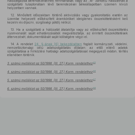
hálózatgazda berendezéseinek fenntartását, vagy az ,,M'' zártcélú hálózatnak a
szolgáltató tulajdonában lévő berendezései békeállapotban üzemen kívüli
helyzetben vannak.
12. Minősített időszakban történő aktivizálás vagy gyakoroltatás esetén az
üzembe helyezett előkészített áramköröket ideiglenes összeköttetésként kell
kezelni és díjazni, sürgősségi pótdíj nélkül.
13. Ha a szolgáltató a hálózatát átalakítja vagy az előkészített összeköttetés
nyomvonalát saját elhatározásából megváltoztatja, az érintett összeköttetések
áttervezését, dokumentálását saját költségére végzi el.
14. A rendelet
24. §-ának (6) bekezdésében
foglalt kormányzati, védelmi,
nemzetbiztonsági célú adatszolgáltatás díjtalan; az ettől eltérő adatok
szolgáltatása a hírközlési hatósági adatszolgáltatással megegyező módon, térítés
ellenében történik.
45
3. számú melléklet az 50/1998. (III. 27.) Korm. rendelethez
46
4. számú melléklet az 50/1998. (III. 27.) Korm. rendelethez
47
5. számú melléklet az 50/1998. (III. 27.) Korm. rendelethez
48
6. számú melléklet az 50/1998. (III. 27.) Korm. rendelethez