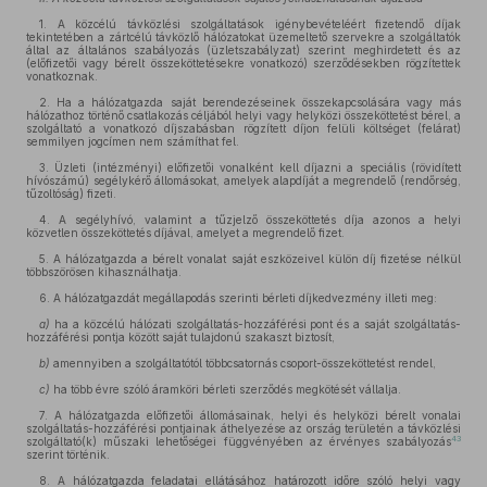
1. A közcélú távközlési szolgáltatások igénybevételéért fizetendő díjak
tekintetében a zártcélú távközlő hálózatokat üzemeltető szervekre a szolgáltatók
által az általános szabályozás (üzletszabályzat) szerint meghirdetett és az
(előfizetői vagy bérelt összeköttetésekre vonatkozó) szerződésekben rögzítettek
vonatkoznak.
2. Ha a hálózatgazda saját berendezéseinek összekapcsolására vagy más
hálózathoz történő csatlakozás céljából helyi vagy helyközi összeköttetést bérel, a
szolgáltató a vonatkozó díjszabásban rögzített díjon felüli költséget (felárat)
semmilyen jogcímen nem számíthat fel.
3. Üzleti (intézményi) előfizetői vonalként kell díjazni a speciális (rövidített
hívószámú) segélykérő állomásokat, amelyek alapdíját a megrendelő (rendőrség,
tűzoltóság) fizeti.
4. A segélyhívó, valamint a tűzjelző összeköttetés díja azonos a helyi
közvetlen összeköttetés díjával, amelyet a megrendelő fizet.
5. A hálózatgazda a bérelt vonalat saját eszközeivel külön díj fizetése nélkül
többszörösen kihasználhatja.
6. A hálózatgazdát megállapodás szerinti bérleti díjkedvezmény illeti meg:
a)
ha a közcélú hálózati szolgáltatás-hozzáférési pont és a saját szolgáltatás-
hozzáférési pontja között saját tulajdonú szakaszt biztosít,
b)
amennyiben a szolgáltatótól többcsatornás csoport-összeköttetést rendel,
c)
ha több évre szóló áramköri bérleti szerződés megkötését vállalja.
7. A hálózatgazda előfizetői állomásainak, helyi és helyközi bérelt vonalai
szolgáltatás-hozzáférési pontjainak áthelyezése az ország területén a távközlési
43
szolgáltató(k) műszaki lehetőségei függvényében az érvényes szabályozás
szerint történik.
8. A hálózatgazda feladatai ellátásához határozott időre szóló helyi vagy