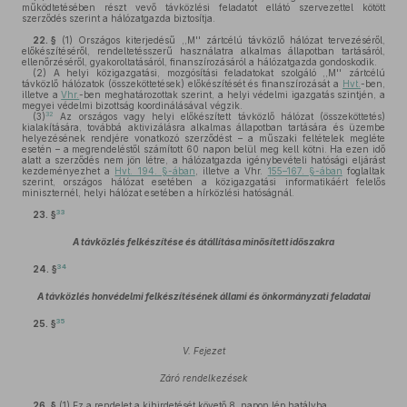
működtetésében részt vevő távközlési feladatot ellátó szervezettel kötött
szerződés szerint a hálózatgazda biztosítja.
22. §
(1)
Országos kiterjedésű ,,M'' zártcélú távközlő hálózat tervezéséről,
előkészítéséről, rendeltetésszerű használatra alkalmas állapotban tartásáról,
ellenőrzéséről, gyakoroltatásáról, finanszírozásáról a hálózatgazda gondoskodik.
(2)
A helyi közigazgatási, mozgósítási feladatokat szolgáló ,,M'' zártcélú
távközlő hálózatok (összeköttetések) előkészítését és finanszírozását a
Hvt.
-ben,
illetve a
Vhr.
-ben meghatározottak szerint, a helyi védelmi igazgatás szintjén, a
megyei védelmi bizottság koordinálásával végzik.
32
(3)
Az országos vagy helyi előkészített távközlő hálózat (összeköttetés)
kialakítására, továbbá aktivizálásra alkalmas állapotban tartására és üzembe
helyezésének rendjére vonatkozó szerződést – a műszaki feltételek megléte
esetén – a megrendeléstől számított 60 napon belül meg kell kötni. Ha ezen idő
alatt a szerződés nem jön létre, a hálózatgazda igénybevételi hatósági eljárást
kezdeményezhet a
Hvt. 194. §-ában
, illetve a Vhr.
155–167. §-ában
foglaltak
szerint, országos hálózat esetében a közigazgatási informatikáért felelős
miniszternél, helyi hálózat esetében a hírközlési hatóságnál.
33
23. §
A távközlés felkészítése és átállítása minősített időszakra
34
24. §
A távközlés honvédelmi felkészítésének állami és önkormányzati feladatai
35
25. §
V. Fejezet
Záró rendelkezések
26. §
(1)
Ez a rendelet a kihirdetését követő 8. napon lép hatályba.