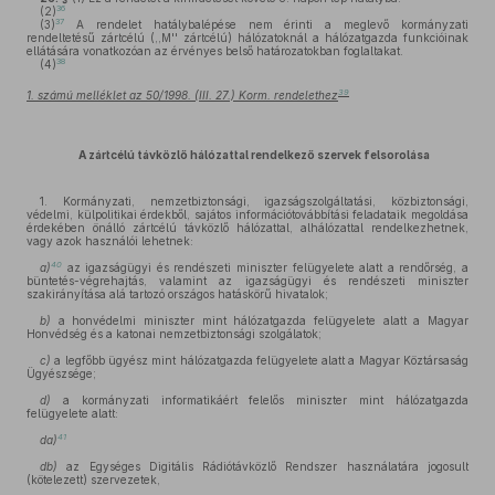
36
(2)
37
(3)
A rendelet hatálybalépése nem érinti a meglevő kormányzati
rendeltetésű zártcélú (,,M'' zártcélú) hálózatoknál a hálózatgazda funkcióinak
ellátására vonatkozóan az érvényes belső határozatokban foglaltakat.
38
(4)
39
1. számú melléklet az 50/1998. (III. 27.) Korm. rendelethez
A zártcélú távközlő hálózattal rendelkező szervek felsorolása
1. Kormányzati, nemzetbiztonsági, igazságszolgáltatási, közbiztonsági,
védelmi, külpolitikai érdekből, sajátos információtovábbítási feladataik megoldása
érdekében önálló zártcélú távközlő hálózattal, alhálózattal rendelkezhetnek,
vagy azok használói lehetnek:
40
a)
az igazságügyi és rendészeti miniszter felügyelete alatt a rendőrség, a
büntetés-végrehajtás, valamint az igazságügyi és rendészeti miniszter
szakirányítása alá tartozó országos hatáskörű hivatalok;
b)
a honvédelmi miniszter mint hálózatgazda felügyelete alatt a Magyar
Honvédség és a katonai nemzetbiztonsági szolgálatok;
c)
a legfőbb ügyész mint hálózatgazda felügyelete alatt a Magyar Köztársaság
Ügyészsége;
d)
a kormányzati informatikáért felelős miniszter mint hálózatgazda
felügyelete alatt:
41
da)
db)
az Egységes Digitális Rádiótávközlő Rendszer használatára jogosult
(kötelezett) szervezetek,