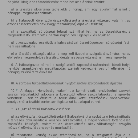
helyközi ideiglenes összeköttetést rendelhet az alábbiak szerint:
a)
a létesítés időtartama legfeljebb 3 hónap, ami egy alkalommal ismét 3
hónappal meghosszabbítható;
b)
a határozott időre szóló összeköttetésért a létesítési költséget, valamint az
azonos összeköttetés havi (vagy részarányos) díját kell téríteni;
c)
a szolgáltató sürgősségi felárat számíthat fel, ha az összeköttetést a
megrendeléstől számított 7 naptári napon belül igénylik, és adják át;
d)
titkosszolgálati eszközök alkalmazásával összefüggésben sürgősségi felár
nem számítható fel;
e)
a létesítés költségét akkor is meg kell fizetni a szolgáltató számára, ha az
előfizető a megrendelt és létesített ideiglenes összeköttetést nem veszi igénybe.
9. A hálózatgazda kérheti a szolgáltatótól kapcsolási számainak, bérelt helyi,
helyközi áramköreinek megállapodás szerinti kedvezményes díj ellenében 6
hónapig történő tartalékolását.
III. A zártcélú hálózattulajdonosnak nyújtott sajátos szolgáltatások díjazása
44
10.
A Magyar Honvédség, valamint a kormányzati, rendvédelmi szervek
sajátos feladataikból adódóan a közcélútól eltérő szolgáltatásokat is igénybe
vehetnek. Ezek feltételeire a felek által kötött szerződések vonatkoznak,
amelyeknél a további pontokban foglaltakat kell alapul venni.
11. Az ,,M'' zártcélú hálózatok esetében:
a)
az előkészített összeköttetésekért (hálózatokért) a szolgáltató felszámíthatja
a tervezés, dokumentáció készítés, sokszorosítás, a megrendelésre történő eseti
módosítás költségét, valamint az összeköttetés aktivizálhatóságát szolgáló
műszaki előkészítés anyag- és munkadíját;
b)
fenntartási költség akkor számítható fel, ha a szolgáltató látja el a