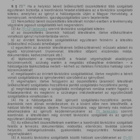
16
9. §
(1)
Ha a helyközi bérelt (előkészített) összeköttetést több szolgáltató
együttesen biztosítja, a koordinációs feladat ellátására az a távközlési szolgáltató
köteles, amelyhez az igényt a hálózatgazda útján a Magyar Honvédség, a
kormányzati, rendvédelmi, igazságszolgáltatási szerv bejelentette.
(2)
Nemzetközi bérelt összeköttetés létesítését minden esetben a tevékenység
végzésére jogosult szolgáltatótól kell megrendelni.
(3)
Az
(1)–(2) bekezdés
szerinti távközlési szolgáltató köteles
a)
az összeköttetés (áramkör, hálózat) létesítésére, illetve előkészítésére
vonatkozó igényt nyilvántartásba venni;
b)
az érintett távközlési szolgáltatókkal együttesen felmérni a létesítés
(előkészítés) műszaki lehetőségeit;
c)
egyeztetni az áramkör létesítésének (előkészítésének) műszaki adatait és
egyéb körülményeit (nyomvonal, létesítési időpont, elszámolás módja,
dokumentálás, kedvezmények stb.);
d)
tájékoztatni a megrendelőt a feladat végrehajtását akadályozó
körülményekről, szükség esetén a megoldás elősegítése érdekében – a
hálózatgazda tájékoztatása mellett – kérheti az illetékes hírközlési hatósági szerv
közreműködését;
e)
megállapodni az érintett távközlési szolgáltatókkal, illetve megkötni a bérelt
vonali szolgáltatásra az igénybevételi szerződést az igénylővel;
f)
végrehajtani, illetve felügyelni az összeköttetés (áramkör) létesítését
(előkészítését) szolgáltatás-hozzáférési ponttól szolgáltatás-hozzáférési pontig;
g)
meghibásodás vagy a szolgáltatás minőségének romlása esetén fogadni a
hibabejelentést, és megtenni a szükséges intézkedéseket az együttműködő
szolgáltatókra vonatkozóan is.
(4)
Ha a hálózatgazda által igényelt szolgáltatás-hozzáférési pontok,
áramkörök nem állnak rendelkezésre, és a kívánt időre nem létesíthetők, a
hálózat bővítési módjára, idejére, finanszírozására, vagy bármely más módszer
alkalmazására az igénylő kezdeményezésére az
(1) bekezdés
szerinti
koordináló, a létesítésben még érintett távközlési szolgáltató és az igénylő
együttesen állapodnak meg.
(5)
Az előkészített összeköttetések esetében a koordináló távközlési szolgáltató
felelős a tervezés, dokumentálás, módosítás, ellenőrzés, továbbá üzembe
helyezés, költségelszámolás, gyakoroltatás, megszüntetés feladatainak
végrehajtásáért.
(6)
A közcélú távközlési szolgáltatók közötti hálózati szerződéseket az
(1)–(5)