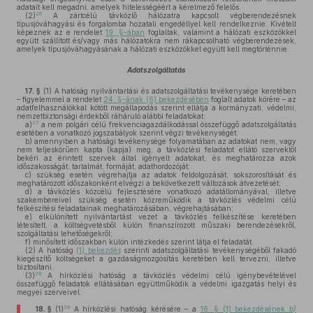
adatait kell megadni, amelyek hitelességéért a kérelmező felelős.
26
(2)
A zártcélú távközlő hálózatra kapcsolt végberendezésnek
típusjóváhagyási és forgalomba hozatali engedéllyel kell rendelkeznie. Kivételt
képeznek az e rendelet
19. §-ában
foglaltak, valamint a hálózati eszközökkel
együtt szállított és/vagy más hálózatokra nem rákapcsolható végberendezések,
amelyek típusjóváhagyásának a hálózati eszközökkel együtt kell megtörténnie.
Adatszolgáltatás
17. §
(1)
A hatóság nyilvántartási és adatszolgáltatási tevékenysége keretében
– figyelemmel a rendelet
24. §-ának (6) bekezdésében
foglalt adatok körére – az
adatfelhasználókkal kötött megállapodás szerint ellátja a kormányzati, védelmi,
nemzetbiztonsági érdekből ráháruló alábbi feladatokat:
27
a)
a nem polgári célú frekvenciagazdálkodással összefüggő adatszolgáltatás
esetében a vonatkozó jogszabályok szerint végzi tevékenységét;
b)
amennyiben a hatósági tevékenysége folyamatában az adatokat nem, vagy
nem teljeskörűen kapta (kapja) meg, a távközlési feladatot ellátó szervektől
bekéri az érintett szervek által igényelt adatokat, és meghatározza azok
időszakosságát, tartalmát, formáját, adathordozóját;
c)
szükség esetén végrehajtja az adatok feldolgozását, sokszorosítását és
meghatározott időszakonként elvégzi a bekövetkezett változások átvezetését;
d)
a távközlés közcélú fejlesztésére vonatkozó adatállományával, illetve
szakembereivel szükség esetén közreműködik a távközlés védelmi célú
felkészítési feladatainak meghatározásában, végrehajtásában;
e)
elkülönített nyilvántartást vezet a távközlés felkészítése keretében
létesített, a költségvetésből külön finanszírozott műszaki berendezésekről,
szolgáltatási lehetőségekről;
f)
minősített időszakban külön intézkedés szerint látja el feladatát.
(2)
A hatóság
(1) bekezdés
szerinti adatszolgáltatási tevékenységéből fakadó
kiegészítő költségeket a gazdaságmozgósítás keretében kell tervezni, illetve
biztosítani.
28
(3)
A hírközlési hatóság a távközlés védelmi célú igénybevételével
összefüggő feladatok ellátásában együttműködik a védelmi igazgatás helyi és
megyei szerveivel.
29
18. §
(1)
A hírközlési hatóság kérésére – a
16. § (1) bekezdésének
b)