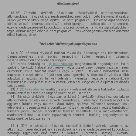
Általános elvek
21
12. §
Zártcélú távközlő hálózatban rádiótávközlő berendezésekhez,
állomásokhoz, hálózatokhoz, rendszerekhez nem polgári célú frekvenciát csak a
külön jogszabályban megállapított – a nem polgári célú frekvenciagazdálkodás
körébe tartozó – szervezetek részére lehet igényelni, illetőleg általuk használni,
ezek engedélyezésével kapcsolatos hatósági ügyekben a külön jogszabályokban
foglaltaknak megfelelően a nem polgári célú frekvenciagazdálkodási feladatokat
ellátó hatóság jár el.
Távközlési építmények engedélyezése
13. §
(1)
Zártcélú távközlő hálózat távközlési építményeinek létesítéséhez,
üzemeltetéséhez elvi építési engedély, építési engedély, valamint
használatbavételi engedély szükséges.
(2)
Nincs szükség az
(1) bekezdésben
meghatározott engedélyekre, ha a
zártcélú távközlő hálózat építményei közterületet vagy idegen ingatlant nem
érintenek, és a hálózat közcélú vagy különcélú távközlő hálózathoz nem
kapcsolódik, ezek átviteli útjait nem veszi igénybe. A létesítés tényét és a főbb
adatokat a hatóságnak be kell jelenteni, kiemelten kezelve a rádiótávközlő
berendezések telepítése miatt a közterületen szükségessé váló építési korlátozás
bejegyzését.
(3)
A
(2) bekezdésben
említett esetek kivételével, illetve a hálózatok utólagos
csatlakoztatása esetén az engedélyeket be kell szerezni.
(4)
Zártcélú távközlő hálózatban a közcélú távközlő hálózathoz csatlakozó
állandóhelyű rádiótávközlő egyedi berendezés, illetve több berendezésből álló
együttes (rádiós vagy mikrohullámú irány, hálózat, műholdas rendszer stb.)
telepítésére, üzemeltetésére vonatkozó műszaki terveket csak vezető (minősített)
tervezői jogosultsággal rendelkező tervező készítheti, és a megvalósításhoz,
csatlakoztatáshoz – a külön jogszabályok szerinti – hatósági engedélyeket az
építtetőnek be kell szereznie.
22
14. §
(1)
A zártcélú hálózatok távközlési építményeinek, valamint az
alkalmazott berendezéseknek és eszközöknek az engedélyezésével kapcsolatos
hatósági ügyekben első fokon a Nemzeti Hírközlési Hatóság Hivatala,