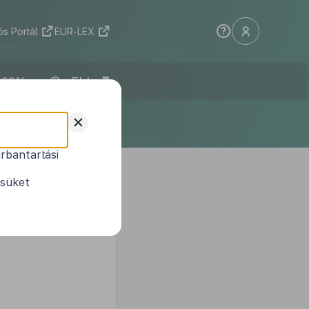
s Portál
EUR-LEX
ELI
+
rbantartási
ésüket