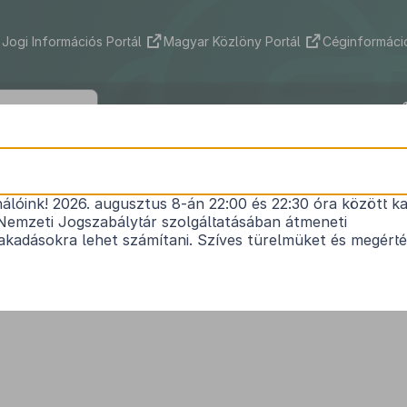
Jogi Információs Portál
Magyar Közlöny Portál
Céginformáció
1999. évi CXX. törvény
nálóink! 2026. augusztus 8-án 22:00 és 22:30 óra között ka
1
a büntető jogszabályok módosításáról
Nemzeti Jogszabálytár szolgáltatásában átmeneti
Hatályos: 2007. 07. 01. – 2017. 12. 11.
kadásokra lehet számítani. Szíves türelmüket és megért