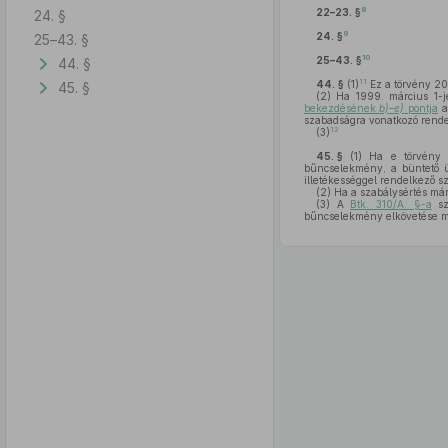
8
22–23. §
24. §
9
24. §
25–43. §
10
25–43. §
44. §
11
44. §
(1)
Ez a törvény 20
45. §
(2)
Ha 1999. március 1-jét
bekezdésének
b)
–
e)
pontja
al
szabadságra vonatkozó rendel
12
(3)
45. §
(1)
Ha e törvény r
bűncselekmény, a büntető üg
illetékességgel rendelkező sz
(2)
Ha a szabálysértés már 
(3)
A
Btk. 310/A. §-a
sz
bűncselekmény elkövetése mia