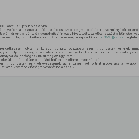
00. március 1-jén lép hatályba.
 követően a fiatalkorú elítélt feltételes szabadságra bocsátás kedvezményéből történ
apján történt, a büntetés-végrehajtási intézet hivatalból tesz előterjesztést a büntetés-vég
kezés utólagos módosítása iránt. A büntetés-végrehajtási bíró a
Be. 359. §-ának
megfelelő
endelkezései folytán a korábbi büntető jogszabály szerint bűncselekménynek mi
yben eljáró hatóság a szabálysértésekre irányadó elévülési időn belül a szabálysértés
abálysértési hatóságnak küldi meg az ügy iratait.
elévült, a büntető ügyben eljáró hatóság az eljárást megszünteti.
erinti bűncselekmény elnevezésének az e törvénnyel történt módosítása a korábbi t
tt az elkövető felelősségre vonását nem zárja ki.