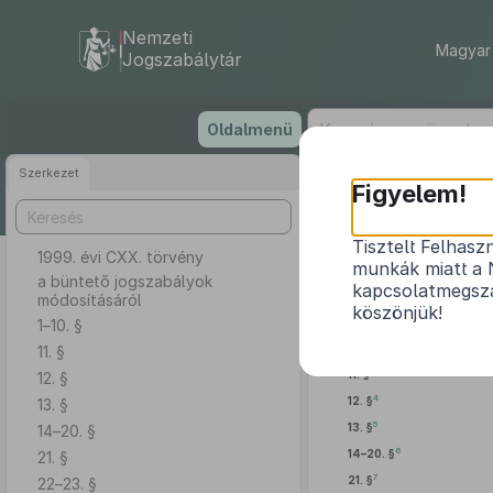
Nemzeti
Magyar 
Jogszabálytár
Ugrás
Oldalmenü
a
tartalomra
Szerkezet
Figyelem!
Tisztelt Felhasz
1999. évi CXX. törvény
munkák miatt a 
a büntető jogszabályok
kapcsolatmegsza
módosításáról
köszönjük!
1–10. §
2
1–10. §
11. §
3
11. §
12. §
4
12. §
13. §
5
13. §
14–20. §
6
14–20. §
21. §
7
21. §
22–23. §