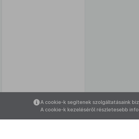
Az oldalmenübe visszatéréshez
A cookie-k segítenek szolgáltatásaink bi
használhatja az
ALT + S
billentyűket.
A cookie-k kezeléséről részletesebb inf