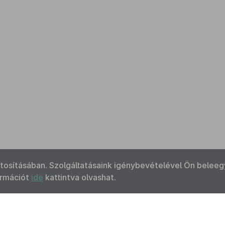
ztosításában. Szolgáltatásaink igénybevételével Ön beleeg
ormációt
ide
kattintva olvashat.