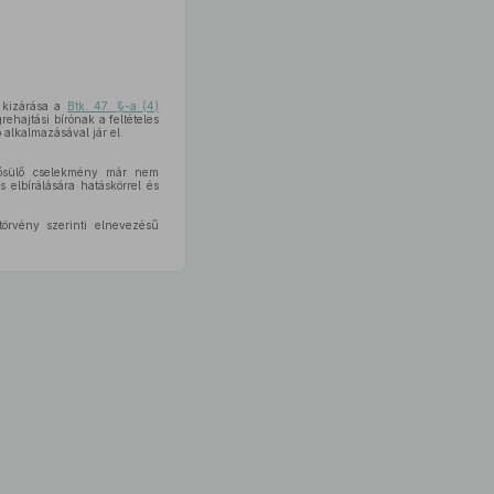
ő kizárása a
Btk. 47. §-a (4)
rehajtási bírónak a feltételes
 alkalmazásával jár el.
nősülő cselekmény már nem
 elbírálására hatáskörrel és
örvény szerinti elnevezésű