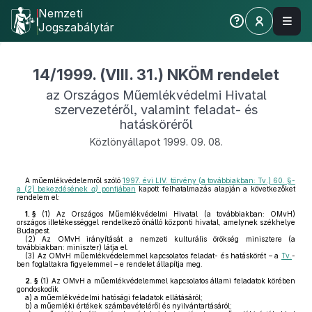
Nemzeti
Jogszabálytár
14/1999. (VIII. 31.) NKÖM rendelet
az Országos Műemlékvédelmi Hivatal
szervezetéről, valamint feladat- és
hatásköréről
Közlönyállapot 1999. 09. 08.
A műemlékvédelemről szóló
1997. évi LIV. törvény (a továbbiakban: Tv.) 60. §-
a (2) bekezdésének
a)
pontjában
kapott felhatalmazás alapján a következőket
rendelem el:
1. §
(1)
Az Országos Műemlékvédelmi Hivatal (a továbbiakban: OMvH)
országos illetékességgel rendelkező önálló központi hivatal, amelynek székhelye
Budapest.
(2)
Az OMvH irányítását a nemzeti kulturális örökség minisztere (a
továbbiakban: miniszter) látja el.
(3)
Az OMvH műemlékvédelemmel kapcsolatos feladat- és hatáskörét – a
Tv.
-
ben foglaltakra figyelemmel – e rendelet állapítja meg.
2. §
(1)
Az OMvH a műemlékvédelemmel kapcsolatos állami feladatok körében
gondoskodik
a)
a műemlékvédelmi hatósági feladatok ellátásáról;
b)
a műemléki értékek számbavételéről és nyilvántartásáról;