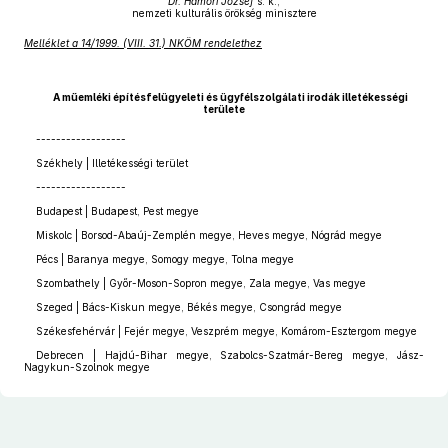
Dr. Hámori József
s. k.,
nemzeti kulturális örökség minisztere
Melléklet a 14/1999. (VIII. 31.) NKÖM rendelethez
A műemléki építésfelügyeleti és ügyfélszolgálati irodák illetékességi
területe
------------------
Székhely | Illetékességi terület
------------------
Budapest | Budapest, Pest megye
Miskolc | Borsod-Abaúj-Zemplén megye, Heves megye, Nógrád megye
Pécs | Baranya megye, Somogy megye, Tolna megye
Szombathely | Győr-Moson-Sopron megye, Zala megye, Vas megye
Szeged | Bács-Kiskun megye, Békés megye, Csongrád megye
Székesfehérvár | Fejér megye, Veszprém megye, Komárom-Esztergom megye
Debrecen | Hajdú-Bihar megye, Szabolcs-Szatmár-Bereg megye, Jász-
Nagykun-Szolnok megye