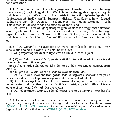
fenntartásában.
4. §
(1)
A műemlékvédelmi államigazgatási eljárásban első fokú hatósági
(szakhatósági) jogkört gyakorló OMvH Műemlékfelügyeleti Igazgatóság (a
továbbiakban: Igazgatóság) munkáját területi műemléki építésfelügyeleti és
ügyfélszolgálati irodák segítik Budapest, Miskolc, Pécs, Szombathely, Szeged,
Székesfehérvár és Debrecen székhellyel. Az ügyfélszolgálati irodák
illetékességi területét e rendelet
melléklete
állapítja meg.
(2)
Az OMvH, illetve az Igazgatóság vagyonkezelésében vagy használatában
álló ingatlanok tekintetében a műemlékvédelmi hatósági (szakhatósági)
jogköröket első fokon a Nemzeti Kulturális Örökség Minisztériumának (a
továbbiakban: minisztérium) Műemléki Főosztálya, másodfokon a miniszter látja
el.
5. §
(1)
Az OMvH és az Igazgatóság szervezeti és működési rendjét az OMvH
elnöke állapítja meg, és azt a miniszter hagyja jóvá.
(2)
Az Igazgatóság szakmai felügyeletét az OMvH elnöke látja el.
6. §
(1)
Az OMvH szakmai felügyelete alatt álló műemlékvédelmi intézmények
(a továbbiakban: Intézmények):
a)
az Állami Műemlékhelyreállítási és Restaurálási Központ (a továbbiakban:
ÁMRK),
b)
a Műemlékek Állami Gondnoksága (a továbbiakban: MÁG).
(2)
Az ÁMRK és a MÁG önállóan gazdálkodó költségvetési szervek, amelyek a
műemlékvédelemhez kapcsolódó sajátos szakfeladatokat látnak el.
(3)
Az Intézmények vezetői felett a munkáltatói jogokat – kinevezésük és
felmentésük tekintetében a minisztérium közigazgatási államtitkárával
egyetértésben – az OMvH elnöke gyakorolja.
(4)
Az Intézmények szervezeti és működési rendjét az OMvH elnöke állapítja
meg.
7. §
Ez a rendelet a kihirdetését követő 8. napon lép hatályba, ezzel
egyidejűleg hatályát veszti az Országos Műemlékvédelmi Hivatalról szóló
6/1992. (III. 21.) KTM rendelet
és az azt módosító, egyes műemlékvédelmi
jogszabályok módosításáról szóló
7/1995. (VI. 15.) KTM rendelet.