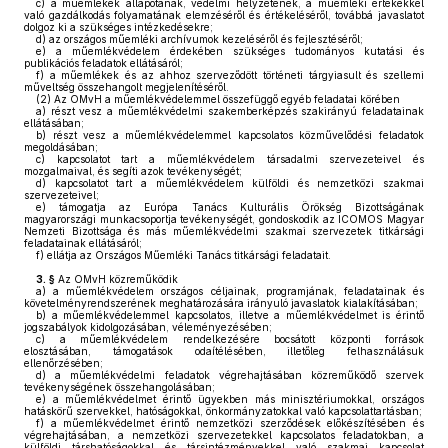
c)
a műemlékek állapotának, védelmi helyzetének, a műemléki értékekkel
való gazdálkodás folyamatának elemzéséről és értékeléséről, továbbá javaslatot
dolgoz ki a szükséges intézkedésekre;
d)
az országos műemléki archívumok kezeléséről és fejlesztéséről;
e)
a műemlékvédelem érdekében szükséges tudományos kutatási és
publikációs feladatok ellátásáról;
f)
a műemlékek és az ahhoz szerveződött történeti tárgyiasult és szellemi
műveltség összehangolt megjelenítéséről.
(2)
Az OMvH a műemlékvédelemmel összefüggő egyéb feladatai körében
a)
részt vesz a műemlékvédelmi szakemberképzés szakirányú feladatainak
ellátásában;
b)
részt vesz a műemlékvédelemmel kapcsolatos közművelődési feladatok
megoldásában;
c)
kapcsolatot tart a műemlékvédelem társadalmi szervezeteivel és
mozgalmaival, és segíti azok tevékenységét;
d)
kapcsolatot tart a műemlékvédelem külföldi és nemzetközi szakmai
szervezeteivel;
e)
támogatja az Európa Tanács Kulturális Örökség Bizottságának
magyarországi munkacsoportja tevékenységét, gondoskodik az ICOMOS Magyar
Nemzeti Bizottsága és más műemlékvédelmi szakmai szervezetek titkársági
feladatainak ellátásáról;
f)
ellátja az Országos Műemléki Tanács titkársági feladatait.
3. §
Az OMvH közreműködik
a)
a műemlékvédelem országos céljainak, programjának, feladatainak és
követelményrendszerének meghatározására irányuló javaslatok kialakításában;
b)
a műemlékvédelemmel kapcsolatos, illetve a műemlékvédelmet is érintő
jogszabályok kidolgozásában, véleményezésében;
c)
a műemlékvédelem rendelkezésére bocsátott központi források
elosztásában, támogatások odaítélésében, illetőleg felhasználásuk
ellenőrzésében;
d)
a műemlékvédelmi feladatok végrehajtásában közreműködő szervek
tevékenységének összehangolásában;
e)
a műemlékvédelmet érintő ügyekben más minisztériumokkal, országos
hatáskörű szervekkel, hatóságokkal, önkormányzatokkal való kapcsolattartásban;
f)
a műemlékvédelmet érintő nemzetközi szerződések előkészítésében és
végrehajtásában, a nemzetközi szervezetekkel kapcsolatos feladatokban, a
külföldi társhatóságokkal és társintézményekkel való szakmai kapcsolat