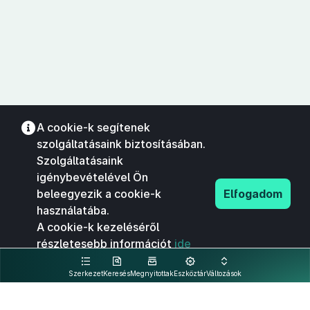
A cookie-k segítenek
szolgáltatásaink biztosításában.
Szolgáltatásaink
igénybevételével Ön
beleegyezik a cookie-k
Elfogadom
használatába.
A cookie-k kezeléséről
részletesebb információt
ide
kattintva olvashat.
Szerkezet
Keresés
Megnyitottak
Eszköztár
Változások