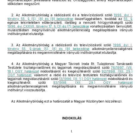
képviselőcsoport javaslatára választott az Országgyűlés, amely képviselőcsoport
időközben megszűnt.
2. Az Alkotmánybíróság a rádiózásról és a televíziózásról szóló
1996. évi I.
törvény 55. § (5), (8) és (9) bekezdése
összefüggésében, továbbá az
55. §
egésze tekintetében előterjesztett, illetőleg a nemzeti hírügynökségről szóló
1996. évi CXXVII. törvény 17. § (3) és (7) bekezdése
vonatkozásában benyújtott,
mulasztásban megnyilvánuló alkotmányellenesség megállapítására irányuló
indítványokat elutasítja.
3. Az Alkotmánybíróság a rádiózásról és televíziózásról szóló
1996. évi I.
törvény 55. §-ának (5), (8) és (9) bekezdése
alkotmányellenességének
megállapítására és megsemmisítésére irányuló indítványokat elutasítja.
4. Az Alkotmánybíróság a Magyar Távirati Iroda Rt. Tulajdonosi Tanácsadó
Testülete tisztségviselőinek és tagjainak megválasztásáról szóló
76/1997. (VII.
18.) OGY határozat
módosításáról és kiegészítéséről szóló
92/1998. (XII. 29.)
OGY határozat
, valamint a rádió és televízió testületek tisztségviselőinek és
tagjainak megválasztásáról szóló
13/1996. (III. 1.) OGY határozat
módosításáról és
kiegészítéséről szóló
93/1998. (XII. 29.) OGY határozat
alkotmányellenességének megállapítására és megsemmisítésére irányuló
indítványt visszautasítja.
Az Alkotmánybíróság ezt a határozatát a Magyar Közlönyben közzéteszi.
INDOKOLÁS
I.