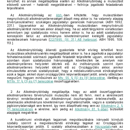
kerülhet, és annak megállapítása esetén az Alkotmánybíróság a mulasztást
elkövető szervet – határidő megjelölésével – felhívja jogalkotói feladatának
teljesítésére.
Az Alkotmánybíróság az
Abh.
-ban kifejtette, hogy mulasztásban
megnyilvánuló alkotmányellenességet állapít meg akkor is, ha valamely alapjog
érvényesüléséhez szükséges jogszabályi garanciák hiányoznak (ABH 1992,
231.). Ugyanakkor az Alkotmánybíróság mulasztásban megnyilvánuló
alkotmánysértést nemcsak akkor állapít meg, ha az adott tárgykörre vonatkozóan
semmilyen jogi szabályozás nincs, hanem akkor is, ha az adott szabályozási
koncepción belül az alkotmányos követelményeket kielégítő jogszabályi
rendelkezések hiányoznak [
22/1995. (III. 31.) AB határozat
, ABH 1995, 108,
113.].
Az Alkotmánybíróság állandó gyakorlata tehát elvileg lehetővé teszi
mulasztásos alkotmánysértés megállapítását akkor is, ha a jogalkotó a jogszabályi
felhatalmazásból származó jogalkotói feladatát teljesítette ugyan, ennek során
azonban olyan szabályozási hiányosságok következtek be, amelyek már
alkotmányellenes helyzetet idéztek elő. Az indítványozók szerint ilyen
alkotmányellenes helyzetet idézett elő az Országgyűlés akkor, amikor
elmulasztotta annak szabályozását, hogy a médiakuratóriumok elnökségének
azok a tagjai, akiket olyan országgyűlési képviselőcsoport jelölt, amely időközben
megszűnt, hogyan minősülnek az
Mtv. 55. § (5) és (9) bekezdése
, illetőleg az
MTItv. 17. § (3) és (7) bekezdése
összefüggésében.
2. Az Alkotmánybíróság megállapítja, hogy az adott összefüggésben
alkotmányellenes törvényhozói mulasztás nem áll fenn, mert a sérelmezett
törvényi rendelkezések az Alkotmánnyal összhangban értelmezhetők, az
alkalmazás alkotmányos követelményei meghatározhatók, vagyis a szabályozás
jogbizonytalanságot sem teremt, így nem állapítható meg sem az
Alkotmány 2. §
(1) bekezdésének
a sérelme, sem pedig az
Alkotmány 61. §-ában
biztosított
alapjogok megsértése.
A kuratóriumi elnökségek tagjainak megválasztására irányadó kiinduló
szabály szerint a megválasztandó elnökségi tagokat az Országgyűlés
képviselőcsoportjai jelölik. E szabály alkalmazásában a
Házszabály
nak az