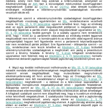
médiára, amely nem felel meg azoknak a kritériumoknak, amelyeket az
Alkotmánybíróság az
Abh.
-ban a közszolgálati médiumokkal összefüggésben
meghatározott. Ezáltal az
OGYh1.
és az
OGYh2.
által létrejött kuratóriumi
elnökségek működése a véleménynyilvánítás szabadságának közvetlen
veszélyét idézte elő.
Véleménye szerint a véleménynyilvánítás szabadságával összefüggésben
megállapítható visszásság egyértelműen az
Mtv.
rendelkezéseire vezethető
vissza. Az
Mtv. 55. § (8) bekezdése
ugyanis lehetővé teszi, hogy az elnökség
akár az egyik parlamenti oldal megválasztott jelöltjeivel is megalakuljon. Az
elnökségi tagoknak a paritás elvén alapuló megválasztását ugyanakkor az
Mtv.
55. § (9) bekezdése
tovább gyengíti. Ez a szabály ugyanis nem rendelkezik
arról, hogy – mivel az új parlamenti választások az elnökség eredeti tagjainak
megbízatását nem érintik – a kormánypárti és az ellenzéki oldal egyenlő aránya
szempontjából hogyan kell figyelembe venni a parlamenti képviselőcsoporttal
már nem rendelkező pártok jelöltjeit. Erre figyelemmel – álláspontja szerint – az
Mtv.
rendelkezései nem teszik lehetővé az
Alkotmány 61. §-ában
biztosított
véleménynyilvánítás szabadságának a megőrzését, ami pedig a preambulum
szerint a törvény feladata. A törvény
55. §-ának
kifogásolt rendelkezései
ugyanakkor nem felelnek meg az
Alkotmány 2. § (1) bekezdésében
normatív
tartalommal deklarált jogállamiságból fakadó jogbiztonság követelményének sem.
4. Végül egy további indítványozó indítványozta az
Mtv. 55. § (8) bekezdése
második mondata alkotmányellenességének megállapítását és megsemmisítését,
valamint annak megállapítását, hogy mulasztásban megnyilvánuló
alkotmányellenesség áll fenn annak folytán, hogy az Országgyűlés az
Mtv.
megalkotásakor nem tett maradéktalanul eleget az
Alkotmány 61. §-ának (4)
bekezdésében
meghatározott – a rádióval és a televízióval kapcsolatban a
tájékoztatási monopóliumok megakadályozását célzó – jogalkotói feladatának.
Álláspontja szerint az
Mtv. 55. § (4) és (8) bekezdésében
meghatározott
rendelkezések ellentmondóak, illetve ellentétes értelmezésre adnak lehetőséget.
A kifogásolt szabályok szerint nem állapítható meg, hogy a kuratórium elnöksége
mikor tekinthető megalakultnak. E szabályozási hiányosság sérti a jogbiztonság
alkotmányos követelményét, amely egyik eleme az
Alkotmány 2. § (1)
bekezdésében
meghatározott jogállamiság elvének. A jogbiztonság sérelme pedig
ebben az esetben az
Alkotmány 61. §-ában
meghatározott alapvető jogok és