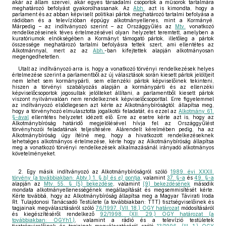
akár az állam szervei, akár egyes társadalmi csoportok a műsorok tartalmára
meghatározó befolyást gyakorolhassanak. Az
Abh.
azt is kimondta, hogy a
parlament és az abban képviselt politikai pártok meghatározó tartalmi befolyása a
rádióban és a televízióban éppúgy alkotmányellenes, mint a Kormányé.
Márpedig – az indítványozó szerint – az Országgyűlés az
Mtv.
vonatkozó
rendelkezéseinek téves értelmezésével olyan helyzetet teremtett, amelyben a
kuratóriumok elnökségében a Kormányt támogató pártok, illetőleg a pártok
összessége meghatározó tartalmi befolyásra tettek szert, ami ellentétes az
Alkotmánnyal, mert az az
Abh.
-ban kifejtettek alapján alkotmányosan
megengedhetetlen.
Utalt az indítványozó arra is, hogy a vonatkozó törvényi rendelkezések helyes
értelmezése szerint a parlamentből az új választások során kiesett pártok jelöltjeit
nem lehet sem kormánypárti, sem ellenzéki pártok képviselőinek tekinteni,
hiszen a törvényi szabályozás alapján a kormánypárti és az ellenzéki
képviselőcsoportok jogosultak jelölteket állítani, a parlamentből kiesett pártok
viszont nyilvánvalóan nem rendelkeznek képviselőcsoporttal. Erre figyelemmel
az indítványozó elsődlegesen azt kérte az Alkotmánybíróságtól: állapítsa meg,
hogy a törvényhozó elmulasztotta jogalkotói feladatát, és ezzel az
Alkotmány 61.
§-ával
ellentétes helyzetet idézett elő. Erre az esetre kérte azt is, hogy az
Alkotmánybíróság határidő megjelölésével hívja fel az Országgyűlést
törvényhozói feladatának teljesítésére. Alárendelt kérelmében pedig, ha az
Alkotmánybíróság úgy ítélné meg, hogy a hivatkozott rendelkezéseknek
lehetséges alkotmányos értelmezése, kérte hogy az Alkotmánybíróság állapítsa
meg a vonatkozó törvényi rendelkezések alkalmazásánál irányadó alkotmányos
követelményeket.
2. Egy másik indítványozó az Alkotmánybíróságról szóló
1989. évi XXXII.
törvény (a továbbiakban: Abtv.) 1. §
b)
és
e)
pontja
, valamint
37. §-a
és
49. §-a
alapján az
Mtv. 55. § (5) bekezdése
, valamint
(9) bekezdésének
második
mondata alkotmányellenességének megállapítását és megsemmisítését kérte.
Kérte továbbá, hogy az Alkotmánybíróság állapítsa meg a Magyar Távirati Iroda
Rt. Tulajdonosi Tanácsadó Testülete (a továbbiakban: TTT) tisztségviselőinek és
tagjainak megválasztásáról szóló
76/1997. (VII. 18.) OGY határozat
módosításáról
és kiegészítéséről rendelkező
92/1998. (XII. 29.) OGY határozat (a
továbbiakban: OGYh1.)
, valamint a rádió és a televízió testületek