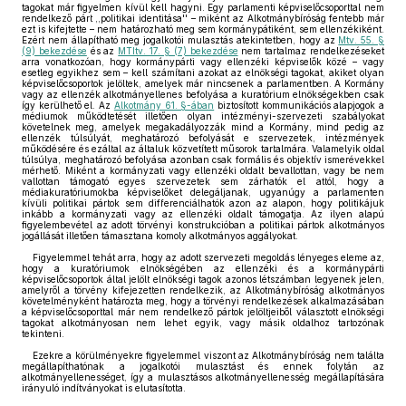
tagokat már figyelmen kívül kell hagyni. Egy parlamenti képviselőcsoporttal nem
rendelkező párt ,,politikai identitása'' – miként az Alkotmánybíróság fentebb már
ezt is kifejtette – nem határozható meg sem kormánypátiként, sem ellenzékiként.
Ezért nem állapítható meg jogalkotói mulasztás atekintetben, hogy az
Mtv. 55. §
(9) bekezdése
és az
MTItv. 17. § (7) bekezdése
nem tartalmaz rendelkezéseket
arra vonatkozóan, hogy kormánypárti vagy ellenzéki képviselők közé – vagy
esetleg egyikhez sem – kell számítani azokat az elnökségi tagokat, akiket olyan
képviselőcsoportok jelöltek, amelyek már nincsenek a parlamentben. A Kormány
vagy az ellenzék alkotmányellenes befolyása a kuratórium elnökségekben csak
így kerülhető el. Az
Alkotmány 61. §-ában
biztosított kommunikációs alapjogok a
médiumok működtetését illetően olyan intézményi-szervezeti szabályokat
követelnek meg, amelyek megakadályozzák mind a Kormány, mind pedig az
ellenzék túlsúlyát, meghatározó befolyását e szervezetek, intézmények
működésére és ezáltal az általuk közvetített műsorok tartalmára. Valamelyik oldal
túlsúlya, meghatározó befolyása azonban csak formális és objektív ismerévekkel
mérhető. Miként a kormányzati vagy ellenzéki oldalt bevallottan, vagy be nem
vallottan támogató egyes szervezetek sem zárhatók el attól, hogy a
médiakuratóriumokba képviselőket delegáljanak, ugyanúgy a parlamenten
kívüli politikai pártok sem differenciálhatók azon az alapon, hogy politikájuk
inkább a kormányzati vagy az ellenzéki oldalt támogatja. Az ilyen alapú
figyelembevétel az adott törvényi konstrukcióban a politikai pártok alkotmányos
jogállását illetően támasztana komoly alkotmányos aggályokat.
Figyelemmel tehát arra, hogy az adott szervezeti megoldás lényeges eleme az,
hogy a kuratóriumok elnökségében az ellenzéki és a kormánypárti
képviselőcsoportok által jelölt elnökségi tagok azonos létszámban legyenek jelen,
amelyről a törvény kifejezetten rendelkezik, az Alkotmánybíróság alkotmányos
követelményként határozta meg, hogy a törvényi rendelkezések alkalmazásában
a képviselőcsoporttal már nem rendelkező pártok jelöltjeiből választott elnökségi
tagokat alkotmányosan nem lehet egyik, vagy másik oldalhoz tartozónak
tekinteni.
Ezekre a körülményekre figyelemmel viszont az Alkotmánybíróság nem találta
megállapíthatónak a jogalkotói mulasztást és ennek folytán az
alkotmányellenességet, így a mulasztásos alkotmányellenesség megállapítására
irányuló indítványokat is elutasította.