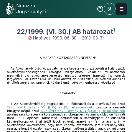
Nemzeti
Jogszabálytár
1
22/1999. (VI. 30.) AB határozat
Hatályos: 1999. 06. 30. – 2013. 03. 31.
A MAGYAR KÖZTÁRSASÁG NEVÉBEN!
Az Alkotmánybíróság jogszabályi rendelkezések és országgyűlési határozatok
alkotmányellenességének utólagos vizsgálatára, valamint mulasztásban
megnyilvánuló alkotmányellenesség megszüntetésére irányuló indítványok
tárgyában –
dr. Czúcz Ottó, dr. Holló András, dr. Kiss László, dr. Németh János
és
dr. Vörös Imre
alkotmánybírók különvéleményével – meghozta a következő
határozatot:
1. Az Alkotmánybíróság megállapítja: a rádiózásról és a televíziózásról szóló
1996. évi I. törvény 55. § (5) és (9) bekezdéseinek
, továbbá a nemzeti
hírügynökségről szóló
1996. évi CXXVII. törvény 17. § (3) és (7) bekezdéseinek
alkalmazása körében – a kuratóriumok elnökségében, valamint a Magyar Távirati
Iroda Rt. Tulajdonosi Tanácsadó Testületében a kormánypárti és ellenzéki
képviselőcsoportok által jelölt tagok egyenlő arányának fenntartása során –
alkotmányos követelmény, hogy nem vehetők számításba sem a kormánypárti,
sem az ellenzéki oldalon azok az elnökségi, illetőleg testületi tagok, akiket olyan