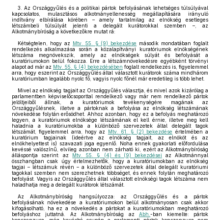
3. Az Országgyűlés és a politikai pártok befolyásának lehetséges túlsúlyával
kapcsolatos, mulasztásos alkotmányellenesség megállapítására irányuló
indítvány elbírálása körében – amely tartalmilag az elnökség esetleges
létszámbeli túlsúlyát jelenti a delegált kurátorokkal szemben –, az
Alkotmánybíróság a következőkre mutat rá:
Kétségtelen, hogy az
Mtv. 55. § (9) bekezdése
második mondatában foglalt
rendelkezés alkalmazása során a közalapítványi kuratóriumok elnökségének
létszáma megnövekszik, amely az elnökségek súlyát és befolyását a
kuratóriumokon belül fokozza. Erre a létszámnövekedésre egyébként törvényi
alapot ad már az
Mtv. 55. § (4) bekezdésében
foglalt rendelkezés is, figyelemmel
arra, hogy eszerint az Országgyűlés által választott kurátorok száma mindhárom
kuratóriumban legalább nyolc fő, vagyis nyolc főnél már eredetileg is több lehet.
Mivel az elnökség tagjait az Országgyűlés választja, és mivel azok kizárólag a
parlamentben képviselőcsoporttal rendelkező vagy már nem rendelkező pártok
jelöltjeiből állnak, a kuratóriumok tevékenységére magának az
Országgyűlésnek, illetve a pártoknak a befolyása az elnökség létszámának
növekedése folytán erősödhet. Ahhoz azonban, hogy ez a befolyás meghatározó
legyen, a kuratóriumok elnöksége létszámának el kell érnie, illetve meg kell
haladnia a kuratóriumokba a különböző szervezetek által delegált tagok
létszámát, figyelemmel arra, hogy az
Mtv. 61. § (2) bekezdése
értelmében a
kuratórium tagjainak (ideértve az elnökség tagjait, az elnököt és az
elnökhelyettest is) szavazati joga egyenlő. Noha ennek gyakorlati előfordulása
kevéssé valószínű, elvileg azonban nem zárható ki, ezért az Alkotmánybíróság
álláspontja szerint: az
Mtv. 55. § (4) és (9) bekezdései
az Alkotmánnyal
összhangban csak úgy értelmezhetők, hogy a kuratóriumokban az elnökség
tagjai – létszámuk révén – a különböző szervezetek által delegált kuratóriumi
tagokkal szemben nem szerezhetnek többséget, és ennek folytán meghatározó
befolyást. Vagyis az Országgyűlés által választott elnökségi tagok létszáma nem
haladhatja meg a delegált kurátorok létszámát.
Az Alkotmánybíróság hangsúlyozza: az Országgyűlés és a pártok
befolyásának növekedése a kuratóriumokon belül alkotmányosan csak akkor
kifogásolható, ha ez a növekedés a pártokat a kuratóriumokban meghatározó
befolyáshoz juttatná. Az Alkotmánybíróság az
Abh.
-ban kiemelte: pártok