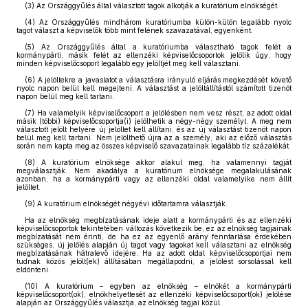
(3) Az Országgyűlés által választott tagok alkotják a kuratórium elnökségét.
(4) Az Országgyűlés mindhárom kuratóriumba külön-külön legalább nyolc
tagot választ a képviselők több mint felének szavazatával, egyenként.
(5) Az Országgyűlés által a kuratóriumba választható tagok felét a
kormánypárti, másik felét az ellenzéki képviselőcsoportok jelölik úgy, hogy
minden képviselőcsoport legalább egy jelöltjét meg kell választani.
(6) A jelöltekre a javaslatot a választásra irányuló eljárás megkezdését követő
nyolc napon belül kell megejteni. A választást a jelöltállítástól számított tizenöt
napon belül meg kell tartani.
(7) Ha valamelyik képviselőcsoport a jelölésben nem vesz részt, az adott oldal
másik (többi) képviselőcsoportja(i) jelölhetik a négy-négy személyt. A meg nem
választott jelölt helyére új jelöltet kell állítani, és az új választást tizenöt napon
belül meg kell tartani. Nem jelölthető újra az a személy, aki az előző választás
során nem kapta meg az összes képviselő szavazatainak legalább tíz százalékát.
(8) A kuratórium elnöksége akkor alakul meg, ha valamennyi tagját
megválasztják. Nem akadálya a kuratórium elnöksége megalakulásának
azonban, ha a kormánypárti vagy az ellenzéki oldal valamelyike nem állít
jelöltet.
(9) A kuratórium elnökségét négyévi időtartamra választják.
Ha az elnökség megbízatásának ideje alatt a kormánypárti és az ellenzéki
képviselőcsoportok tekintetében változás következik be, ez az elnökség tagjainak
megbízatását nem érinti, de ha ez az egyenlő arány fenntartása érdekében
szükséges, új jelölés alapján új tagot vagy tagokat kell választani az elnökség
megbízatásának hátralevő idejére. Ha az adott oldal képviselőcsoportjai nem
tudnak közös jelölt(ek) állításában megállapodni, a jelölést sorsolással kell
eldönteni.
(10) A kuratórium – egyben az elnökség – elnökét a kormánypárti
képviselőcsoport(ok), elnökhelyettesét az ellenzéki képviselőcsoport(ok) jelölése
alapján az Országgyűlés választja, az elnökség tagjai közül.