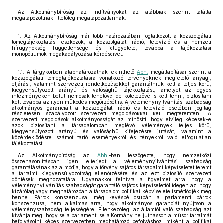
Az Alkotmánybíróság az indítványokat az alábbiak szerint találta
megalapozottnak, illetőleg megalapozatlannak.
1. Az Alkotmánybíróság már több határozatában foglalkozott a közszolgálati
tömegtájékoztatási eszközök, a közszolgálati rádió, televízió és a nemzeti
hírügynökség függetlensége és felügyelete, továbbá a tájékoztatási
monopóliumok megakadályozása kérdéseivel.
1.1. A tárgykörben alaphatározatnak tekinthető
Abh.
megállapításai szerint a
közszolgálati tömegtájékoztatásra vonatkozó törvényeknek megfelelő anyagi,
eljárási, valamint szervezeti rendelkezésekkel garantálniuk kell a teljes körű,
kiegyensúlyozott arányú és valósághű tájékoztatást, amelyet az egyes
intézményeken belül nemcsak lehetővé, de kötelezővé is kell tenni, biztosítani
kell továbbá az ilyen működés megőrzését is. A véleménynyilvánítási szabadság
alkotmányos garanciáit a közszolgálati rádió és televízió esetében jogilag
részletesen szabályozott szervezeti megoldásokkal kell megteremteni. A
szervezeti megoldások alkotmányosságát az minősíti, hogy elvileg képesek-e
azok biztosítani a társadalomban meglévő vélemények teljes körű,
kiegyensúlyozott arányú és valósághű kifejezésre jutását, valamint a
közérdeklődésre számot tartó eseményekről és tényekről való elfogulatlan
tájékoztatást.
Az Alkotmánybíróság az
Abh.
-ban leszögezte, hogy nemzetközi
összehasonlításban igen elterjedt a véleménynyilvánítási szabadság
garantálásának az a módja, hogy a törvény sajátos társadalmi képviseletet teremt
a tartalmi kiegyensúlyozottság ellenőrzésére és az ezt biztosító szervezeti
döntések meghozatalára. Ugyanakkor felhívta a figyelmet arra, hogy a
véleménynyilvánítás szabadságát garantáló sajátos képviselettől idegen az, hogy
kizárólag vagy meghatározóan a társadalom politikai képviselete ismétlődjék meg
benne. Pártok konszenzusa, még kevésbé csupán a parlamenti pártok
konszenzusa, nem alkalmas arra, hogy alkotmányos garanciát nyújtson a
véleményszabadság teljességére. Ellenkezőleg: az államtól való szabadság azt
kívánja meg, hogy se a parlament, se a Kormány ne juthasson a műsor tartalmát
befolyásolni képes szervezetben meghatározó befolyáshoz, miként a politikai