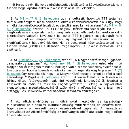
(11) Ha az elnök, illetve az elnökhelyettes jelöléséről a képviselőcsoportok nem
tudnak megállapodni, akkor a jelölést sorsolással kell eldönteni.
2. Az
MTItv. 17. § (3) bekezdése
úgy rendelkezik, hogy: ,,A TTT tagjainak
felét a kormánypárti, másik felét az ellenzéki képviselőcsoportok jelölik úgy, hogy
mindkét képviselőcsoport legalább egy jelöltjét meg kell választani.'' Az
MTItv. 17.
§ (7) bekezdése
szerint: ,,A TTT-t négyévi időtartamra választják. Ha a TTT
megbízatásának ideje alatt a kormánypárti és az ellenzéki képviselőcsoportok
tekintetében változás következik be, ez a TTT tagjainak megbízatását nem
érinti, új jelölés alapján azonban új tagokat kell választani a TTT
megbízatásának hátralevő idejére. Ha az adott oldal képviselőcsoportjai nem
tudnak közös jelölt(ek) állításában megállapodni, a jelölést sorsolással kell
eldönteni.''
3. Az
Alkotmány 2. § (1) bekezdése
szerint: ,,A Magyar Köztársaság független,
demokratikus jogállam.'' Az
Alkotmány 61. § (1) bekezdése
értelmében: ,,A
Magyar Köztársaságban mindenkinek joga van a szabad véleménynyilvánításra,
továbbá arra, hogy a közérdekű adatokat megismerje, illetőleg terjessze.'' A
(2)
bekezdés
úgy rendelkezik, hogy: ,,A Magyar Köztársaság elismeri és védi a sajtó
szabadságát.'' Végül a
(4) bekezdés
szerint: ,,A közszolgálati rádió, televízió és
hírügynökség felügyeletéről, valamint vezetőinek kinevezéséről, továbbá a
kereskedelmi rádió és televízió engedélyezéséről, illetőleg a tájékoztatási
monopóliumok megakadályozásáról szóló törvény elfogadásához a jelen lévő
országgyűlési képviselők kétharmadának szavazata szükséges.''
4. Az Alkotmánybíróság az indítványokat megküldte az igazságügy-
miniszternek és a nemzeti kulturális örökség miniszterének, és lehetővé tette,
hogy azokra a nevezett tárcák észrevételeket tegyenek. A miniszterek
észrevételeit az Alkotmánybíróság az indítványok elbírálása során megfelelően
figyelembe vette.
III.