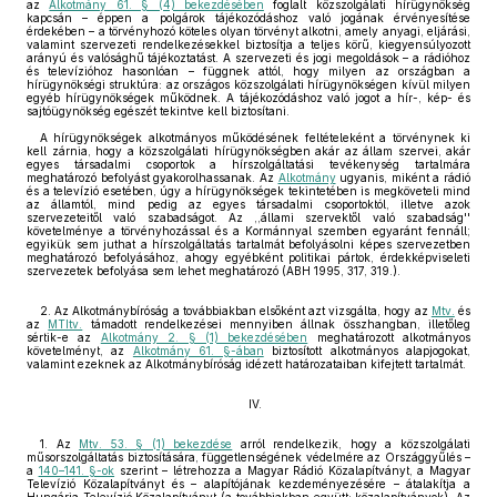
az
Alkotmány 61. § (4) bekezdésében
foglalt közszolgálati hírügynökség
kapcsán – éppen a polgárok tájékozódáshoz való jogának érvényesítése
érdekében – a törvényhozó köteles olyan törvényt alkotni, amely anyagi, eljárási,
valamint szervezeti rendelkezésekkel biztosítja a teljes körű, kiegyensúlyozott
arányú és valósághű tájékoztatást. A szervezeti és jogi megoldások – a rádióhoz
és televízióhoz hasonlóan – függnek attól, hogy milyen az országban a
hírügynökségi struktúra: az országos közszolgálati hírügynökségen kívül milyen
egyéb hírügynökségek működnek. A tájékozódáshoz való jogot a hír-, kép- és
sajtóügynökség egészét tekintve kell biztosítani.
A hírügynökségek alkotmányos működésének feltételeként a törvénynek ki
kell zárnia, hogy a közszolgálati hírügynökségben akár az állam szervei, akár
egyes társadalmi csoportok a hírszolgáltatási tevékenység tartalmára
meghatározó befolyást gyakorolhassanak. Az
Alkotmány
ugyanis, miként a rádió
és a televízió esetében, úgy a hírügynökségek tekintetében is megköveteli mind
az államtól, mind pedig az egyes társadalmi csoportoktól, illetve azok
szervezeteitől való szabadságot. Az ,,állami szervektől való szabadság''
követelménye a törvényhozással és a Kormánnyal szemben egyaránt fennáll;
egyikük sem juthat a hírszolgáltatás tartalmát befolyásolni képes szervezetben
meghatározó befolyásához, ahogy egyébként politikai pártok, érdekképviseleti
szervezetek befolyása sem lehet meghatározó (ABH 1995, 317, 319.).
2. Az Alkotmánybíróság a továbbiakban elsőként azt vizsgálta, hogy az
Mtv.
és
az
MTItv.
támadott rendelkezései mennyiben állnak összhangban, illetőleg
sértik-e az
Alkotmány 2. § (1) bekezdésében
meghatározott alkotmányos
követelményt, az
Alkotmány 61. §-ában
biztosított alkotmányos alapjogokat,
valamint ezeknek az Alkotmánybíróság idézett határozataiban kifejtett tartalmát.
IV.
1. Az
Mtv. 53. § (1) bekezdése
arról rendelkezik, hogy a közszolgálati
műsorszolgáltatás biztosítására, függetlenségének védelmére az Országgyűlés –
a
140–141. §-ok
szerint – létrehozza a Magyar Rádió Közalapítványt, a Magyar
Televízió Közalapítványt és – alapítójának kezdeményezésére – átalakítja a