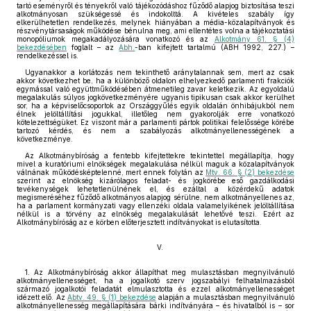
tartó eseményről és tényekről való tájékozódáshoz fűződő alapjog biztosítása teszi
alkotmányosan szükségessé és indokolttá. A kivételes szabály így
elkerülhetetlen rendelkezés, melynek hiányában a média-közalapítványok és
részvénytársaságok működése bénulna meg, ami ellentétes volna a tájékoztatási
monopóliumok megakadályozására vonatkozó és az
Alkotmány 61. § (4)
bekezdésében
foglalt – az
Abh.
-ban kifejtett tartalmú (ABH 1992, 227.) –
rendelkezéssel is.
Ugyanakkor a korlátozás nem tekinthető aránytalannak sem, mert az csak
akkor következhet be, ha a különböző oldalon elhelyezkedő parlamenti frakciók
egymással való együttműködésében átmenetileg zavar keletkezik. Az egyoldalú
megalakulás súlyos jogkövetkezményére ugyanis tipikusan csak akkor kerülhet
sor, ha a képviselőcsoportok az Országgyűlés egyik oldalán önhibájukból nem
élnek jelöltállítási jogukkal, illetőleg nem gyakorolják erre vonatkozó
kötelezettségüket. Ez viszont már a parlamenti pártok politikai felelőssége körébe
tartozó kérdés, és nem a szabályozás alkotmányellenességének a
következménye.
Az Alkotmánybíróság a fentebb kifejtettekre tekintettel megállapítja, hogy
mivel a kuratóriumi elnökségek megalakulása nélkül maguk a közalapítványok
válnának működésképtelenné, mert ennek folytán az
Mtv. 66. § (2) bekezdése
szerint az elnökség kizárólagos feladat- és jogkörébe eső gazdálkodási
tevékenységek lehetetlenülnének el, és ezáltal a közérdekű adatok
megismeréséhez fűződő alkotmányos alapjog sérülne, nem alkotmányellenes az,
ha a parlament kormányzati vagy ellenzéki oldala valamelyikének jelöltállítása
nélkül is a törvény az elnökség megalakulását lehetővé teszi. Ezért az
Alkotmánybíróság az e körben előterjesztett indítványokat is elutasította.
V.
1. Az Alkotmánybíróság akkor állapíthat meg mulasztásban megnyilvánuló
alkotmányellenességet, ha a jogalkotó szerv jogszabályi felhatalmazásból
származó jogalkotói feladatát elmulasztotta és ezzel alkotmányellenességet
idézett elő. Az
Abtv. 49. § (1) bekezdése
alapján a mulasztásban megnyilvánuló
alkotmányellenesség megállapítására bárki indítványára – és hivatalból is – sor