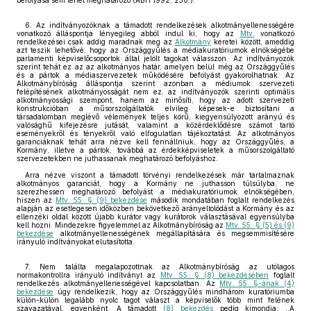
befolyása sem lehet meghatározó (ABH 1992, 230.).
6. Az indítványozóknak a támadott rendelkezések alkotmányellenességére
vonatkozó álláspontja lényegileg abból indul ki, hogy az
Mtv.
vonatkozó
rendelkezései csak addig maradnak meg az
Alkotmány
keretei között, ameddig
azt teszik lehetővé, hogy az Országgyűlés a médiakuratóriumok elnökségébe
parlamenti képviselőcsoportok által jelölt tagokat válasszon. Az indítványozók
szerint tehát ez az az alkotmányos határ, amelyen belül még az Országgyűlés
és a pártok a médiaszervezetek működésére befolyást gyakorolhatnak. Az
Alkotmánybíróság álláspontja szerint azonban a médiumok szervezeti
felépítésének alkotmányosságát nem ez, az indítványozók szerinti optimális
alkotmányossági szempont, hanem az minősíti, hogy az adott szervezeti
konstrukcióban a műsorszolgáltatók elvileg képesek-e biztosítani a
társadalomban meglévő vélemények teljes körű, kiegyensúlyozott arányú és
valósághű kifejezésre jutását, valamint a közérdeklődésre számot tartó
eseményekről és tényekről való elfogulatlan tájékoztatást. Az alkotmányos
garanciáknak tehát arra nézve kell fennállniuk, hogy az Országgyűlés, a
Kormány, illetve a pártok, továbbá az érdekképviseletek a műsorszolgáltató
szervezetekben ne juthassanak meghatározó befolyáshoz.
Arra nézve viszont a támadott törvényi rendelkezések már tartalmaznak
alkotmányos garanciát, hogy a Kormány ne juthasson túlsúlyba, ne
szerezhessen meghatározó befolyást a médiakuratóriumok elnökségében,
hiszen az
Mtv. 55. § (9) bekezdése
második mondatában foglalt rendelkezés
alapján az esetlegesen időközben bekövetkező arányeltolódást a Kormány és az
ellenzéki oldal között újabb kurátor vagy kurátorok választásával egyensúlyba
kell hozni. Mindezekre figyelemmel az Alkotmánybíróság az
Mtv. 55. § (5) és (9)
bekezdése
alkotmányellenességének megállapítására és megsemmisítésére
irányuló indítványokat elutasította.
7. Nem találta megalapozottnak az Alkotmánybíróság az utólagos
normakontrollra irányuló indítványt az
Mtv. 55. § (8) bekezdésében
foglalt
rendelkezés alkotmányellenességével kapcsolatban. Az
Mtv. 55. §-ának (4)
bekezdése
úgy rendelkezik, hogy az Országgyűlés mindhárom kuratóriumba
külön-külön legalább nyolc tagot választ a képviselők több mint felének
szavazatával, egyenként. A támadott
(8) bekezdés
pedig kimondja: ,,A