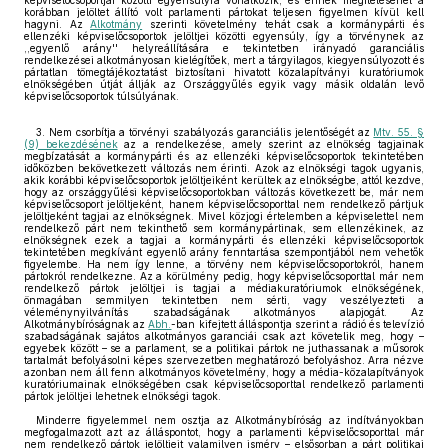
képviselőcsoportjai közötti egyensúlyra vonatkozik, és ennek megítélésénél a
korábban jelöltet állító volt parlamenti pártokat teljesen figyelmen kívül kell
hagyni. Az
Alkotmány
szerinti követelmény tehát csak a kormánypárti és
ellenzéki képviselőcsoportok jelöltjei közötti egyensúly, így a törvénynek az
,,egyenlő arány'' helyreállítására e tekintetben irányadó garanciális
rendelkezései alkotmányosan kielégítőek, mert a tárgyilagos, kiegyensúlyozott és
pártatlan tömegtájékoztatást biztosítani hivatott közalapítványi kuratóriumok
elnökségében útját állják az Országgyűlés egyik vagy másik oldalán levő
képviselőcsoportok túlsúlyának.
3. Nem csorbítja a törvényi szabályozás garanciális jelentőségét az
Mtv. 55. §
(9) bekezdésének
az a rendelkezése, amely szerint az elnökség tagjainak
megbízatását a kormánypárti és az ellenzéki képviselőcsoportok tekintetében
időközben bekövetkezett változás nem érinti. Azok az elnökségi tagok ugyanis,
akik korábbi képviselőcsoportok jelöltjeiként kerültek az elnökségbe, attól kezdve,
hogy az országgyűlési képviselőcsoportokban változás következett be, már nem
képviselőcsoport jelöltjeként, hanem képviselőcsoporttal nem rendelkező pártjuk
jelöltjeként tagjai az elnökségnek. Mivel közjogi értelemben a képviselettel nem
rendelkező párt nem tekinthető sem kormánypártinak, sem ellenzékinek, az
elnökségnek ezek a tagjai a kormánypárti és ellenzéki képviselőcsoportok
tekintetében megkívánt egyenlő arány fenntartása szempontjából nem vehetők
figyelembe. Ha nem így lenne, a törvény nem képviselőcsoportokról, hanem
pártokról rendelkezne. Az a körülmény pedig, hogy képviselőcsoporttal már nem
rendelkező pártok jelöltjei is tagjai a médiakuratóriumok elnökségének,
önmagában semmilyen tekintetben nem sérti, vagy veszélyezteti a
véleménynyilvánítás szabadságának alkotmányos alapjogát. Az
Alkotmánybíróságnak az
Abh.
-ban kifejtett álláspontja szerint a rádió és televízió
szabadságának sajátos alkotmányos garanciái csak azt követelik meg, hogy –
egyebek között – se a parlament, se a politikai pártok ne juthassanak a műsorok
tartalmát befolyásolni képes szervezetben meghatározó befolyáshoz. Arra nézve
azonban nem áll fenn alkotmányos követelmény, hogy a média-közalapítványok
kuratóriumainak elnökségében csak képviselőcsoporttal rendelkező parlamenti
pártok jelöltjei lehetnek elnökségi tagok.
Minderre figyelemmel nem osztja az Alkotmánybíróság az indítványokban
megfogalmazott azt az álláspontot, hogy a parlamenti képviselőcsoporttal már
nem rendelkező pártok jelöltjeit valamilyen ismérv – elsősorban a párt politikai