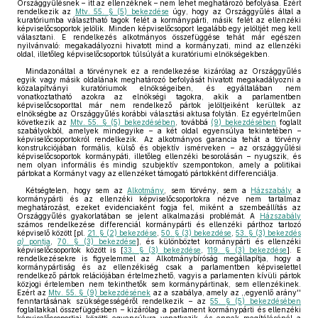
Országgyűlésnek – itt az ellenzéknek – nem lehet meghatározó befolyása. Ezért
rendelkezik az
Mtv. 55. § (5) bekezdése
úgy, hogy az Országgyűlés által a
kuratóriumba választható tagok felét a kormánypárti, másik felét az ellenzéki
képviselőcsoportok jelölik. Minden képviselőcsoport legalább egy jelöltjét meg kell
választani. E rendelkezés alkotmányos összefüggése tehát már egészen
nyilvánvaló: megakadályozni hivatott mind a kormányzati, mind az ellenzéki
oldal, illetőleg képviselőcsoportok túlsúlyát a kuratóriumi elnökségekben.
Mindazonáltal a törvénynek ez a rendelkezése kizárólag az Országgyűlés
egyik vagy másik oldalának meghatározó befolyását hivatott megakadályozni a
közalapítványi kuratóriumok elnökségeiben, és egyáltalában nem
vonatkoztatható azokra az elnökségi tagokra, akik a parlamentben
képviselőcsoporttal már nem rendelkező pártok jelöltjeiként kerültek az
elnökségbe az Országgyűlés korábbi választási aktusa folytán. Ez egyértelműen
következik az
Mtv. 55. § (5) bekezdésében
, továbbá
(9) bekezdésében
foglalt
szabályokból, amelyek mindegyike – a két oldal egyensúlya tekintetében –
képviselőcsoportokról rendelkezik. Az alkotmányos garancia tehát a törvény
konstrukciójában formális, külső és objektív ismérveken – az országgyűlési
képviselőcsoportok kormánypáti, illetőleg ellenzéki besorolásán – nyugszik, és
nem olyan informális és mindig szubjektív szempontokon, amely a politikai
pártokat a Kormányt vagy az ellenzéket támogató pártokként differenciálja.
Kétségtelen, hogy sem az
Alkotmány
, sem törvény, sem a
Házszabály
a
kormánypárti és az ellenzéki képviselőcsoportokra nézve nem tartalmaz
meghatározást, ezeket evidenciaként fogja fel, miként a szembeállítás az
Országgyűlés gyakorlatában se jelent alkalmazási problémát. A
Házszabály
számos rendelkezése differenciál kormánypárti és ellenzéki párthoz tartozó
képviselő között [pl.
21. § (2) bekezdése
,
50. § (3) bekezdése
,
53. § (3) bekezdés
a)
pontja
,
70. § (3) bekezdése
], és különböztet kormánypárti és ellenzéki
képviselőcsoportok között is [
33. § (3) bekezdése
,
119. § (3) bekezdése
]. E
rendelkezésekre is figyelemmel az Alkotmánybíróság megállapítja, hogy a
kormánypártiság és az ellenzékiség csak a parlamentben képviselettel
rendelkező pártok relációjában értelmezhető, vagyis a parlamenten kívüli pártok
közjogi értelemben nem tekinthetők sem kormánypártinak, sem ellenzékinek.
Ezért az
Mtv. 55. § (9) bekezdésének
az a szabálya, amely az ,,egyenlő arány''
fenntartásának szükségességéről rendelkezik – az
55. § (5) bekezdésében
foglaltakkal összefüggésben – kizárólag a parlament kormánypárti és ellenzéki