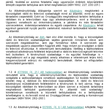
pártok, továbbá az azonos feladatra vagy ugyanazon érdekek képviseletére
létrejött csoportok befolyása sem lehet meghatározó (ABH 1992, 227, 230–231.).
Az Alkotmánybíróság álláspontja szerint az
Alkotmány
megköveteli a
közszolgálati rádió és televízió szabadságát mind az államtól, mind az egyes
társadalmi csoportoktól. Ezért az Országgyűlés meghatározó tartalmi befolyása a
rádióban és a televízióban épp úgy alkotmányellenes, mint a Kormányé.
Ugyanez vonatkozik az önkormányzatokra, a pártokra és más társadalmi
szervezetekre, érdekképviseletekre és egyéb csoportokra. Az
Alkotmány
tehát
egyrészt garanciát nyújtó pozitív cselekvést, másrészt tartózkodást követel meg
az államtól.
Az Alkotmánybíróság az
Abh.
-ban elvi éllel mondta ki, hogy a közszolgálati
rádió és televízió szabadságának sajátos garanciái nincsenek eleve sem
szervezeti megoldásokhoz, sem jogi formákhoz kötve. A szervezeti jogi
megoldások ugyanis alapvetően függnek attól, hogy milyen az országban a rádió
és televízió struktúrája. A vélemények bemutatására, illetőleg a tájékoztatásra
vonatkozó alkotmányos feltételek teljesülését a rádió és televízió egészét tekintve
kell biztosítani. A törvényhozó szabadsága – és egyúttal felelőssége is –
meghatározni azt a jogi megoldást, amely alkalmas a vélemények teljes körű,
kiegyensúlyozott arányú és valósághű bemutatását, illetve az elfogulatlan
tájékoztatást garantálni.
1.2. A
47/1994. (X. 21.) AB határozatában
az Alkotmánybíróság ismételten
rámutatott arra, hogy a véleménynyilvánítási és tájékozódási szabadság
szolgálata a sajtószabadságra vonatkozó sajátosságokon túl további feltételeket
követel meg a rádióval és televízióval kapcsolatban. A rádió és televízió
alkotmányos működésének feltételeként a törvénynek ki kell zárnia, hogy a
közszolgálati rádióban és televízióban az állam szervei a műsorok tartalmára
meghatározó befolyást gyakoroljanak. Az ,,államtól való szabadság''
követelménye vonatkozik a közvetett befolyásolásra és a befolyásolás
lehetőségére is, és fennáll mind az Országgyűléssel, mind pedig a Kormánnyal
szemben (ABH 1994, 282–283.).
1.3. Az Alkotmánybíróság a
61/1995. (X. 6.) AB határozatában
kifejtette, hogy