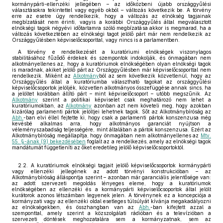
kormánypárti-ellenzéki jellegében – az időközbeni újabb országgyűlési
választásokra tekintettel vagy egyéb okból – változás következik be. A törvény
erre az esetre úgy rendelkezik, hogy a változás az elnökség tagjainak
megbízatását nem érinti, vagyis a korábbi Országgyűlés által megválasztott
elnökségi tagok négyévi időtartamra szóló megbízatása akkor is megmarad, ha a
változás következtében az elnökségi tagot jelölő párt már nem rendelkezik az
Országgyűlésben képviselőcsoporttal, vagy nincs is a parlamentben.
A törvény e rendelkezését a kuratóriumi elnökségek viszonylagos
stabilitásához fűződő érdekek és szempontok indokolják, és önmagában nem
alkotmányellenes az, hogy a kuratóriumok elnökségében olyan elnökségi tagok
is maradnak, akiket jelölő párt az Országgyűlésben már képviselőcsoporttal nem
rendelkezik. Miként az
Alkotmány
ból az sem következik közvetlenül, hogy az
Országgyűlés által a kuratóriumba választható tagokat az országgyűlési
képviselőcsoportok jelöljék, közvetlen alkotmányos összefüggése annak sincs, ha
a jelöltet korábban állító párt – mint képviselőcsoport – utóbb megszűnik. Az
Alkotmány
szerint a politikai képviselet csak meghatározó nem lehet a
kuratóriumokban, az
Alkotmány
azonban azt nem követeli meg, hogy azokban
kizárólag parlamenti pártok jelöltjei lehetnek tagok. Sőt az Alkotmánybíróság az
Abh.
-ban elvi éllel fejtette ki, hogy csak a parlamenti pártok konszenzusa még
kevésbé alkalmas arra, hogy alkotmányos garanciát nyújtson a
véleményszabadság teljességére, mint általában a pártok konszenzusa. Ezért az
Alkotmánybíróság megállapítja, hogy önmagában nem alkotmányellenes az
Mtv.
55. §-ának (9) bekezdésében
foglalt az a rendelkezés, amely az elnökségi tagok
mandátumát függetleníti az őket eredetileg jelölő képviselőcsoportoktól.
2.2. A kuratóriumok elnökségi tagjait jelölő képviselőcsoportok kormánypárti
vagy ellenzéki jellegének az adott törvényi konstrukcióban – az
Alkotmánybíróság álláspontja szerint – azonban már garanciális jelentősége van:
az adott szervezeti megoldás lényeges eleme, hogy a kuratóriumok
elnökségében az ellenzéki és a kormánypárti képviselőcsoportok által jelölt
kurátorok azonos létszámban legyenek jelen. A törvénynek ez a koncepciója a
kormányzati vagy az ellenzéki oldal esetleges túlsúlyát kívánja megakadályozni
az elnökségekben, és összhangban van az
Abh.
-ban kifejtett azzal a
szemponttal, amely szerint a közszolgálati rádióban és a televízióban a
szervezeti döntések meghozatalára sem a kormányzatnak, sem az