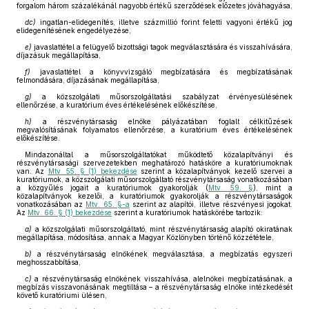
forgalom három százalékánál nagyobb értékű szerződések előzetes jóváhagyása,
dc)
ingatlan-elidegenítés, illetve százmillió forint feletti vagyoni értékű jog
elidegenítésének engedélyezése,
e)
javaslattétel a felügyelő bizottsági tagok megválasztására és visszahívására,
díjazásuk megállapítása,
f)
javaslattétel a könyvvizsgáló megbízatására és megbízatásának
felmondására, díjazásának megállapítása,
g)
a közszolgálati műsorszolgáltatási szabályzat érvényesülésének
ellenőrzése, a kuratórium éves értékelésének előkészítése,
h)
a részvénytársaság elnöke pályázatában foglalt célkitűzések
megvalósításának folyamatos ellenőrzése, a kuratórium éves értékelésének
előkészítése.
Mindazonáltal a műsorszolgáltatókat működtető közalapítványi és
részvénytársasági szervezetekben meghatározó hatásköre a kuratóriumoknak
van. Az
Mtv. 55. § (1) bekezdése
szerint a közalapítványok kezelő szervei a
kuratóriumok, a közszolgálati műsorszolgáltató részvénytársaság vonatkozásában
a közgyűlés jogait a kuratóriumok gyakorolják (
Mtv. 59. §
), mint a
közalapítványok kezelői, a kuratóriumok gyakorolják a részvénytársaságok
vonatkozásában az
Mtv. 65. §-a
szerint az alapítói, illetve részvényesi jogokat.
Az
Mtv. 66. § (1) bekezdése
szerint a kuratóriumok hatáskörébe tartozik:
a)
a közszolgálati műsorszolgáltató, mint részvénytársaság alapító okiratának
megállapítása, módosítása, annak a Magyar Közlönyben történő közzététele,
b)
a részvénytársaság elnökének megválasztása, a megbízatás egyszeri
meghosszabbítása,
c)
a részvénytársaság elnökének visszahívása, alelnökei megbízatásának, a
megbízás visszavonásának megtiltása – a részvénytársaság elnöke intézkedését
követő kuratóriumi ülésen,