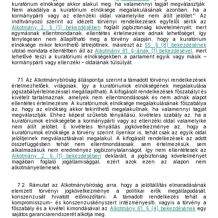
kuratórium elnöksége akkor alakul meg, ha valamennyi tagját megválasztják.
Nem akadálya a kuratórium elnöksége megalakulásának azonban, ha a
kormánypárti vagy az ellenzéki oldal valamelyike nem állít jelöltet.'' Az
indítványozó szerint az idézett törvényi rendelkezések egyfelől sértik az
Alkotmány 2. § (1) bekezdésében
foglalt jogbiztonság követelményét, mert
egymásnak ellentmondanak, ellentétes értelmezésre adnak lehetőséget, így
ténylegesen nem állapítható meg a törvény alapján, hogy a kuratórium
elnöksége mikor tekinthető létrejöttnek, másrészt az
55. § (8) bekezdésének
utolsó mondata ellentétben áll az
Alkotmány 61. §-ának (1) bekezdésével
, mert
lehetővé teszi a kuratóriumi elnökségekben a parlament egyik vagy másik –
kormánypárti vagy ellenzéki – oldalának túlsúlyát.
7.1. Az Alkotmánybíróság álláspontja szerint a támadott törvényi rendelkezések
értelmezhetőek, világosak, így a kuratóriumok elnökségének megalakulása
jogszabályértelmezéssel megállapítható. A kifogásolt rendelkezések főszabályt és
kivételt tartalmaznak, amelyek nem ellentmondásosak és nem adnak alapot
ellentétes értelmezésre. A kuratóriumok elnöksége megalakulásának főszabálya
az, hogy az elnökség akkor tekinthető megalakultnak, ha valamennyi tagját
megválasztják. Ehhez képest szűkebb tényállású, kivételes szabály az, ha a
kuratóriumok elnökségébe a kormánypárti vagy az ellenzéki oldal valamelyike
nem állít jelöltet. E kivételes tényállás jogkövetkezménye az, hogy a
kuratóriumok elnöksége a törvény szerint ilyenkor is, tehát csak az egyik oldal
jelöltjeinek megválasztásával megalakul. A kifogásolt rendelkezések az adott
összefüggésben tehát nem ellentmondásosak, sem értelmezésük, sem
alkalmazásuk nem eredményez jogbizonytalanságot, így nem ellentétesek az
Alkotmány 2. § (1) bekezdésében
deklarált, a jogbiztonság követelményét
magában foglaló jogállamisággal, ezért azok ezen az alapon nem
alkotmányellenesek.
7.2. Rámutat az Alkotmánybíróság arra, hogy a jelöltállítás elmaradásának
elemzett törvényi jogkövetkezménye a politikai erők megállapodását,
konszenzusát hivatott előmozdítani. A támadott rendelkezés tehát a
kompromisszum- és konszenzuskényszert intézményesíti, vagyis a törvény a
főszabály és a kivétel kimondásával az
Alkotmány 61. § (4) bekezdésének
egy
sajátos garanciarendszerét alkotja meg.