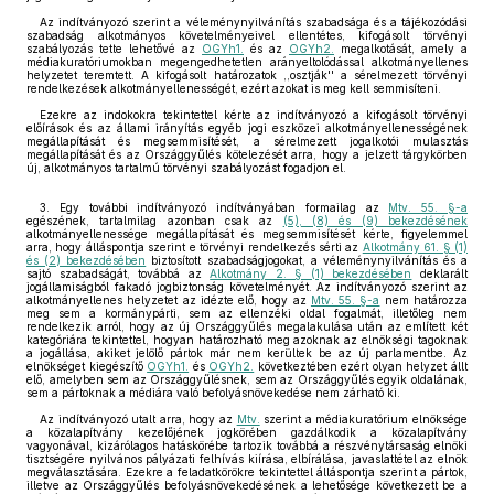
Az indítványozó szerint a véleménynyilvánítás szabadsága és a tájékozódási
szabadság alkotmányos követelményeivel ellentétes, kifogásolt törvényi
szabályozás tette lehetővé az
OGYh1.
és az
OGYh2.
megalkotását, amely a
médiakuratóriumokban megengedhetetlen arányeltolódással alkotmányellenes
helyzetet teremtett. A kifogásolt határozatok ,,osztják'' a sérelmezett törvényi
rendelkezések alkotmányellenességét, ezért azokat is meg kell semmisíteni.
Ezekre az indokokra tekintettel kérte az indítványozó a kifogásolt törvényi
előírások és az állami irányítás egyéb jogi eszközei alkotmányellenességének
megállapítását és megsemmisítését, a sérelmezett jogalkotói mulasztás
megállapítását és az Országgyűlés kötelezését arra, hogy a jelzett tárgykörben
új, alkotmányos tartalmú törvényi szabályozást fogadjon el.
3. Egy további indítványozó indítványában formailag az
Mtv. 55. §-a
egészének, tartalmilag azonban csak az
(5), (8) és (9) bekezdésének
alkotmányellenessége megállapítását és megsemmisítését kérte, figyelemmel
arra, hogy álláspontja szerint e törvényi rendelkezés sérti az
Alkotmány 61. § (1)
és (2) bekezdésében
biztosított szabadságjogokat, a véleménynyilvánítás és a
sajtó szabadságát, továbbá az
Alkotmány 2. § (1) bekezdésében
deklarált
jogállamiságból fakadó jogbiztonság követelményét. Az indítványozó szerint az
alkotmányellenes helyzetet az idézte elő, hogy az
Mtv. 55. §-a
nem határozza
meg sem a kormánypárti, sem az ellenzéki oldal fogalmát, illetőleg nem
rendelkezik arról, hogy az új Országgyűlés megalakulása után az említett két
kategóriára tekintettel, hogyan határozható meg azoknak az elnökségi tagoknak
a jogállása, akiket jelölő pártok már nem kerültek be az új parlamentbe. Az
elnökséget kiegészítő
OGYh1.
és
OGYh2.
következtében ezért olyan helyzet állt
elő, amelyben sem az Országgyűlésnek, sem az Országgyűlés egyik oldalának,
sem a pártoknak a médiára való befolyásnövekedése nem zárható ki.
Az indítványozó utalt arra, hogy az
Mtv.
szerint a médiakuratórium elnöksége
a közalapítvány kezelőjének jogkörében gazdálkodik a közalapítvány
vagyonával, kizárólagos hatáskörébe tartozik továbbá a részvénytársaság elnöki
tisztségére nyilvános pályázati felhívás kiírása, elbírálása, javaslattétel az elnök
megválasztására. Ezekre a feladatkörökre tekintettel álláspontja szerint a pártok,
illetve az Országgyűlés befolyásnövekedésének a lehetősége következett be a