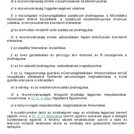
d)
a részvénytársaság elnöke visszahívásának kezdeményezése,
e)
a részvénytársaság függetlenségének védelme,
f)
a közszolgálati műsorszolgáltatási szabályzat jóváhagyása, a Művelődési
Közlönyben történő közzététele, a szabályzat követelményeinek érvényre
juttatása, érvényesülésének évenkénti értékelése,
g)
az archiválás rendjéről szóló szabályzat jóváhagyása,
h)
a részvénytársaság elnöke pályázatában foglalt célkitűzések évenkénti
értékelése,
i)
az alaptőke felemelése, leszállítása,
j)
az éves gazdálkodási és pénzügyi terv elveinek és fő összegeinek a
jóváhagyása,
k)
az évi adásidő jóváhagyása, módosításának engedélyezése,
l)
az új, magyarországi gyártású műsorszolgáltatásban felhasználásra kerülő
mozgóképes alkotásokra fordítandó pénzösszegek meghatározása, a külső
gyártás arányaira is kiterjedően,
m)
a mérleg- és az eredménykimutatás jóváhagyása,
n)
a részvénytársaságok felügyelő bizottsági tagjainak megválasztása,
visszahívása, a
Gt. 13. §-ában
foglaltakra figyelemmel,
o)
a könyvvizsgáló megválasztása, megbízatásának felmondása.
A kuratóriumokon belül az elnökségnek vagy az elnökség tagjainak kiemelt
jogköre nincs, a
61. § (2) bekezdése
szerint ugyanis szavazati joguk a delegált
kurátorokéval egyenlő. A törvény idézett rendelkezései szerint a rádió és
televízió műsorok tartalmára nézve az elnökség nem gyakorolhat közvetlen
befolyást.