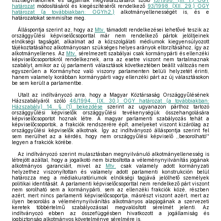
tisztségviselőinek és tagjainak megválasztásáról szóló
13/1996. (III. 1.) OGY
határozat
módosításáról és kiegészítéséről rendelkező
93/1998. (XII. 29.) OGY
határozat (a továbbiakban: OGYh2.)
alkotmányellenességét is, és e
határozatokat semmisítse meg.
Álláspontja szerint az, hogy az
Mtv.
támadott rendelkezései lehetővé teszik az
országgyűlési képviselőcsoporttal már nem rendelkező pártok jelöltjeinek
elnökségi tagságát, alkalmat ad a közszolgálati médiumok kiegyensúlyozott
tájékoztatásához alkotmányosan szükséges helyes arányok eltorzításához, így az
alkotmányellenes. Az
Mtv.
sérelmezett szabályai csak kormánypárti és ellenzéki
képviselőcsoportokról rendelkeznek, arra az esetre viszont nem tartalmaznak
szabályt, amikor az új parlamenti választások következtében beállt változás nem
egyszerűen a Kormányhoz való viszony parlamenten belüli helyzetét érinti,
hanem valamely korábban kormánypárti vagy ellenzéki párt az új választásokon
be sem került a parlamentbe.
Utalt az indítványozó arra, hogy a Magyar Köztársaság Országgyűlésének
Házszabályáról szóló
46/1994. (IX. 30.) OGY határozat (a továbbiakban:
Házszabály) 14. § (1) bekezdése
szerint az ugyanazon párthoz tartozó
országgyűlési képviselők országgyűlési tevékenységük összehangolására
képviselőcsoportot hoznak létre. A magyar parlamenti szabályozás tehát a
képviselőcsoportok, a frakciók rendszerére épít, amelyeket viszont kizárólag az
országgyűlési képviselők alkotnak. Így az indítványozó álláspontja szerint fel
sem merülhet az a kérdés, hogy nem országgyűlési képviselő ,,besorolható''
legyen a frakciók körébe.
Az indítványozó szerint mulasztásban megnyilvánuló alkotmányellenesség is
létrejött azáltal, hogy a jogalkotó nem biztosította a véleménynyilvánítás jogának
alkotmányos garanciáit, mivel az
Mtv.
csak valamely adott kormányzati
helyzethez viszonyítottan és valamely adott parlamenti konstrukción belül
határozza meg a médiakuratóriumok elnökségi tagjává jelölhető személyek
politikai identitását. A parlamenti képviselőcsoporttal nem rendelkező párt viszont
nem sorolható sem a kormánypárti, sem az ellenzéki frakciók közé, részben
azért, mert nincs parlamenti képviselőcsoportja, másrészt viszont azért, mert az
ilyen besorolás a véleménynyilvánítás alkotmányos alapjogának a szervezeti
keretek többértelmű szabályozással megvalósított sérelmét jelenti. Az
indítványozó ebben az összefüggésben hivatkozott a jogállamiság és
jogbiztonság alkotmányos követelménye sérelmére is.