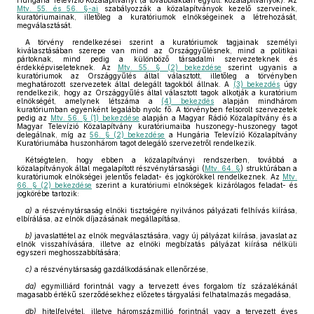
Hungária Televízió Közalapítványt (a továbbiakban együtt: közalapítványok). Az
Mtv. 55. és 56. §-ai
szabályozzák a közalapítványok kezelő szerveinek,
kuratóriumainak, illetőleg a kuratóriumok elnökségeinek a létrehozását,
megválasztását.
A törvény rendelkezései szerint a kuratóriumok tagjainak személyi
kiválasztásában szerepe van mind az Országgyűlésnek, mind a politikai
pártoknak, mind pedig a különböző társadalmi szervezeteknek és
érdekképviseleteknek. Az
Mtv. 55. § (2) bekezdése
szerint ugyanis a
kuratóriumok az Országgyűlés által választott, illetőleg a törvényben
meghatározott szervezetek által delegált tagokból állnak. A
(3) bekezdés
úgy
rendelkezik, hogy az Országgyűlés által választott tagok alkotják a kuratórium
elnökségét, amelynek létszáma a
(4) bekezdés
alapján mindhárom
kuratóriumban egyenként legalább nyolc fő. A törvényben felsorolt szervezetek
pedig az
Mtv. 56. § (1) bekezdése
alapján a Magyar Rádió Közalapítvány és a
Magyar Televízió Közalapítvány kuratóriumaiba huszonegy-huszonegy tagot
delegálnak, míg az
56. § (2) bekezdése
a Hungária Televízió Közalapítvány
Kuratóriumába huszonhárom tagot delegáló szervezetről rendelkezik.
Kétségtelen, hogy ebben a közalapítványi rendszerben, továbbá a
közalapítványok által megalapított részvénytársasági (
Mtv. 64. §
) struktúrában a
kuratóriumok elnökségei jelentős feladat- és jogkörökkel rendelkeznek. Az
Mtv.
66. § (2) bekezdése
szerint a kuratóriumi elnökségek kizárólagos feladat- és
jogkörébe tartozik:
a)
a részvénytársaság elnöki tisztségére nyilvános pályázati felhívás kiírása,
elbírálása, az elnök díjazásának megállapítása,
b)
javaslattétel az elnök megválasztására, vagy új pályázat kiírása, javaslat az
elnök visszahívására, illetve az elnöki megbízatás pályázat kiírása nélküli
egyszeri meghosszabbítására;
c)
a részvénytársaság gazdálkodásának ellenőrzése,
da)
egymilliárd forintnál vagy a tervezett éves forgalom tíz százalékánál
magasabb értékű szerződésekhez előzetes tárgyalási felhatalmazás megadása,
db)
hitelfelvétel, illetve háromszázmillió forintnál vagy a tervezett éves