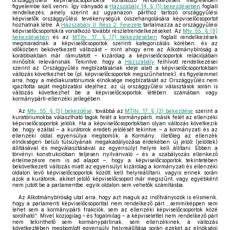
országgyűlési képviselőcsoportokra vonatkozó rendelkezéseit megfelelően
figyelembe kell venni. Így irányadó a
Házszabály 14. § (1) bekezdésében
foglalt
rendelkezés, amely szerint az ugyanazon párthoz tartozó országgyűlési
képviselők országgyűlési tevékenységük összehangolására képviselőcsoportot
hozhatnak létre. A
Házszabály II. Rész 2. Fejezete
tartalmazza az országgyűlési
képviselőcsoportokra vonatkozó további részletrendelkezéseket. Az
Mtv. 55. § (9)
bekezdésében
és az
MTItv. 17. § (7) bekezdésében
foglalt rendelkezések
megmaradnak a képviselőcsoportok szerinti kategorizálás körében, és az
időközben bekövetkezett változást – mint ahogy erre az Alkotmánybíróság a
korábbiakban már rámutatott – kizárólag a képviselőcsoportok relációjában
minősítik relevánsnak. Tekintve, hogy a
Házszabály
felhívott rendelkezései
szerint az Országgyűlés megbízatásának ideje alatt a képviselőcsoportokban
változás következhet be (pl. képviselőcsoportok megszűnhetnek), és figyelemmel
arra, hogy a médiakuratóriumok elnöksége megbízatását az Országgyűlés nem
igazította saját megbízatási idejéhez, az új országgyűlési választások során is
változás következhet be a képviselőcsoportok létében, számában vagy
kormánypárti-ellenzéki jellegében.
Az
Mtv. 55. § (5) bekezdése
, továbbá az
MTItv. 17. § (3) bekezdése
szerint a
kuratóriumokba választható tagok felét a kormánypárti, másik felét az ellenzéki
képviselőcsoportok jelölik. Ha a képviselőcsoportokban olyan változás következik
be, hogy ezáltal – a kurátorok eredeti jelölését tekintve – a kormányzati és az
ellenzéki oldal egyensúlya megbomlik, a Kormány, illetőleg az ellenzék
elnökségen belüli túlsúlyának megakadályozása érdekében új jelölt (jelöltek)
állításával és megválasztásával az egyensúlyt helyre kell állítani. Ebben a
törvényi konstrukcióban teljesen nyilvánvaló – és a szabályozás ellenkező
értelmezésre nem is ad alapot –, hogy a képviselőcsoportok tekintetében
bekövetkezett változás miatt az egyensúlyt kizárólag a kormányzati és ellenzéki
oldalon levő képviselőcsoportok között kell helyreállítani, vagyis ennek során
azok a kurátorok, akiket jelölő képviselőcsoport már megszűnt, vagy egyébként
nem jutott be a parlamentbe, egyik oldalon sem vehetők számításba.
Az Alkotmánybíróság utal arra, hogy azt maguk az indítványozók is elismerik,
hogy a parlamenti képviselőcsoporttal nem rendelkező párt ,,semmiképpen sem
lehet sem a kormánypárti frakciók, sem az ellenzéki képviselőcsoportok közé
sorolható''. Mivel közjogilag – és fogalmilag – a képviselettel nem rendelkező párt
nem tekinthető sem kormánypártinak, sem ellenzékinek, a változás
következtében megbomlott egyensúly helyreállítása során ezeket az elnökségi