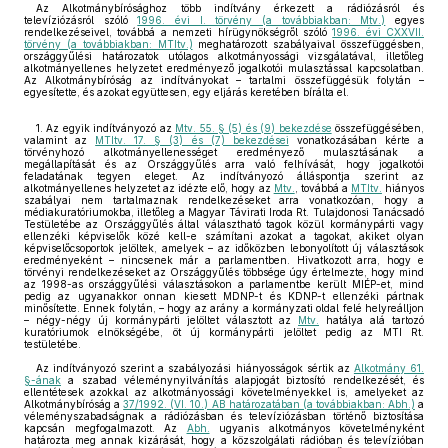
Az Alkotmánybírósághoz több indítvány érkezett a rádiózásról és
televíziózásról szóló
1996. évi I. törvény (a továbbiakban: Mtv.)
egyes
rendelkezéseivel, továbbá a nemzeti hírügynökségről szóló
1996. évi CXXVII.
törvény (a továbbiakban: MTItv.)
meghatározott szabályaival összefüggésben,
országgyűlési határozatok utólagos alkotmányossági vizsgálatával, illetőleg
alkotmányellenes helyzetet eredményező jogalkotói mulasztással kapcsolatban.
Az Alkotmánybíróság az indítványokat – tartalmi összefüggésük folytán –
egyesítette, és azokat együttesen, egy eljárás keretében bírálta el.
1. Az egyik indítványozó az
Mtv. 55. § (5) és (9) bekezdése
összefüggésében,
valamint az
MTItv. 17. § (3) és (7) bekezdései
vonatkozásában kérte a
törvényhozó alkotmányellenességet eredményező mulasztásának a
megállapítását és az Országgyűlés arra való felhívását, hogy jogalkotói
feladatának tegyen eleget. Az indítványozó álláspontja szerint az
alkotmányellenes helyzetet az idézte elő, hogy az
Mtv.
, továbbá a
MTItv.
hiányos
szabályai nem tartalmaznak rendelkezéseket arra vonatkozóan, hogy a
médiakuratóriumokba, illetőleg a Magyar Távirati Iroda Rt. Tulajdonosi Tanácsadó
Testületébe az Országgyűlés által választható tagok közül kormánypárti vagy
ellenzéki képviselők közé kell-e számítani azokat a tagokat, akiket olyan
képviselőcsoportok jelöltek, amelyek – az időközben lebonyolított új választások
eredményeként – nincsenek már a parlamentben. Hivatkozott arra, hogy e
törvényi rendelkezéseket az Országgyűlés többsége úgy értelmezte, hogy mind
az 1998-as országgyűlési választásokon a parlamentbe került MIÉP-et, mind
pedig az ugyanakkor onnan kiesett MDNP-t és KDNP-t ellenzéki pártnak
minősítette. Ennek folytán, – hogy az arány a kormányzati oldal felé helyreálljon
– négy-négy új kormánypárti jelöltet választott az
Mtv.
hatálya alá tartozó
kuratóriumok elnökségébe, öt új kormánypárti jelöltet pedig az MTI Rt.
testületébe.
Az indítványozó szerint a szabályozási hiányosságok sértik az
Alkotmány 61.
§-ának
a szabad véleménynyilvánítás alapjogát biztosító rendelkezését, és
ellentétesek azokkal az alkotmányossági követelményekkel is, amelyeket az
Alkotmánybíróság a
37/1992. (VI. 10.) AB határozatában (a továbbiakban: Abh.)
a
véleményszabadságnak a rádiózásban és televíziózásban történő biztosítása
kapcsán megfogalmazott. Az
Abh.
ugyanis alkotmányos követelményként
határozta meg annak kizárását, hogy a közszolgálati rádióban és televízióban