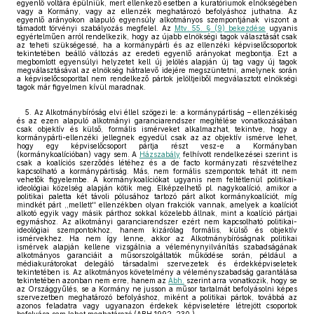
egyenlő voltára épülniük, mert ellenkező esetben a kuratóriumok elnökségében
vagy a Kormány, vagy az ellenzék meghatározó befolyáshoz juthatna. Az
egyenlő arányokon alapuló egyensúly alkotmányos szempontjának viszont a
támadott törvényi szabályozás megfelel. Az
Mtv. 55. § (9) bekezdése
ugyanis
egyértelműen arról rendelkezik, hogy az újabb elnökségi tagok választását csak
az teheti szükségessé, ha a kormánypárti és az ellenzéki képviselőcsoportok
tekintetében beálló változás az eredeti egyenlő arányokat megbontja. Ezt a
megbomlott egyensúlyi helyzetet kell új jelölés alapján új tag vagy új tagok
megválasztásával az elnökség hátralevő idejére megszüntetni, amelynek során
a képviselőcsoporttal nem rendelkező pártok jelöltjeiből megválasztott elnökségi
tagok már figyelmen kívül maradnak.
5. Az Alkotmánybíróság elvi éllel szögezi le: a kormánypártiság – ellenzékiség
és az ezen alapuló alkotmányi garanciarendszer megítélése vonatkozásában
csak objektív és külső, formális ismérveket alkalmazhat, tekintve, hogy a
kormánypárti-ellenzéki jellegnek egyedül csak az az objektív ismérve lehet,
hogy egy képviselőcsoport pártja részt vesz-e a Kormányban
(kormánykoalícióban) vagy sem. A
Házszabály
felhívott rendelkezései szerint is
csak a koalíciós szerződés létéhez és a de facto kormányzati részvételhez
kapcsolható a kormánypártiság. Más, nem formális szempontok tehát itt nem
vehetők figyelembe. A kormánykoalíciókat ugyanis nem feltétlenül politikai-
ideológiai közelség alapján kötik meg. Elképzelhető pl. nagykoalíció, amikor a
politikai paletta két távoli pólusához tartozó párt alkot kormánykoalíciót, míg
mindkét párt ,,mellett'' ellenzékben olyan frakciók vannak, amelyek a koalíciót
alkotó egyik vagy másik párthoz sokkal közelebb állnak, mint a koalíció pártjai
egymáshoz. Az alkotmányi garanciarendszer ezért nem kapcsolható politikai-
ideológiai szempontokhoz, hanem kizárólag formális, külső és objektív
ismérvekhez. Ha nem így lenne, akkor az Alkotmánybíróságnak politikai
ismérvek alapján kellene vizsgálnia a véleménynyilvánítás szabadságának
alkotmányos garanciáit a műsorszolgáltatók működése során, például a
médiakurátorokat delegáló társadalmi szervezetek és érdekképviseletek
tekintetében is. Az alkotmányos követelmény a véleményszabadság garantálása
tekintetében azonban nem erre, hanem az
Abh.
szerint arra vonatkozik, hogy se
az Országgyűlés, se a Kormány ne jusson a műsor tartalmát befolyásolni képes
szervezetben meghatározó befolyáshoz, miként a politikai pártok, továbbá az
azonos feladatra vagy ugyanazon érdekek képviseletére létrejött csoportok