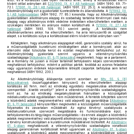
teszi, és a korlátozás csak olyan mértékű lehet, amely a korlátozással elérni
kívánt céllal arányban áll [
20/1990. (X. 4.) AB határozat
, (ABH 1990, 69, 71–
72.),
7/1991. (II. 28.) AB határozat
, (ABH 1991, 22, 25.)]. A későbbiekben az
Alkotmánybíróság ezt a gyakorlatát tüzetesbítette és állandósította. A
11/1992. (III.
5.) AB határozatában
(ABH 1992, 77, 85.) kimondta, hogy az Alkotmánybíróság
gyakorlatában alkotmányos alapjog és szabadság tartalma törvénnyel csak más
alapjog vagy alkotmányos érték védelme érdekében elkerülhetetlen esetben, a
szükséges mértékben és arányos módon korlátozható. A
11/1993. (II. 27.) AB
határozat
(ABH 1993, 109, 110.) szerint pedig: ,,A korlátozás nem
alkotmányellenes akkor, ha elkerülhetetlen, ha arra kényszerítő ok szolgáltat
alapot, s a korlátozás súlya a korlátozással elérni kívánt céllal arányban van.''
Kétségtelen, hogy alkotmányos alapjogokat védő, garanciális szabály sérül, ha
a műsorszolgáltatók kuratóriumi elnökségében akár a kormányzati, akár az
ellenzéki oldal túlsúlyba kerül és ezáltal meghatározó befolyáshoz jut. Az
Alkotmánybíróság gyakorlata szerint ugyanis a véleménynyilvánítás
szabadságjoga [
Alkotmány 61. § (1) bekezdés
] megköveteli, hogy se a parlament,
se a Kormány ne jusson a műsor tartalmát befolyásolni képes szervezetekben
meghatározó befolyáshoz, miként a politikai pártok, továbbá az azonos feladatra
vagy ugyanazon érdekek képviseletére létrejött csoportok befolyása sem lehet
meghatározó (ABH 1992, 230.).
Az Alkotmánybíróság álláspontja szerint azonban az
Mtv. 55. § (8)
bekezdésének
összefüggésében kényszerű és elkerülhetetlen alapjogi
korlátozás áll fenn, mert az elnökség egyoldalú megalakulása alkotmányos
szempontból ,,kisebb veszélyt'' jelent a véleménynyilvánítás szabadságjogára,
mint az, ha az elnökség megalakulásának hiányában a közszolgálati
médiakuratóriumok egyáltalában nem működnének. A fentebb kifejtettek szerint
a közérdekű adatok megismeréséhez való alapvető jog garantálása [
Alkotmány
61. § (1) bekezdés
] kényszerítően megköveteli a közszolgálati műsorszolgáltatók
folyamatos és zavartalan működését. Az egész törvényi szabályozás a
médiakuratóriumok szervezeti megoldására és funkcionálására épül, a
befolyásmentes és tárgyilagos műsorszolgáltatás – és ennek alapján a közérdekű
adatok megismeréséhez való alapvető alkotmányos jog – teljes garanciarendszere
a törvény konstrukciójában a kuratóriumok működésével biztosított. Az
Alkotmány
61. §-ában
meghatározott, a véleménynyilvánítás szabadságára vonatkozó
alapjog garanciáinak korlátozását tehát ugyancsak az
Alkotmány 61. §-ában
szabályozott, a közérdekű adatok megismeréséhez, a közérdeklődésre számot