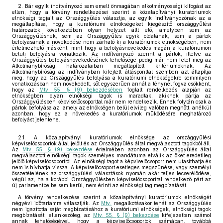
2. Bár egyik indítványozó sem emelt önmagában alkotmányossági kifogást az
ellen, hogy a törvény rendelkezései szerint a közalapítványi kuratóriumok
elnökségi tagjait az Országgyűlés választja, az egyik indítványozónak az a
megállapítása, hogy a kuratóriumi elnökségeket kiegészítő országgyűlési
határozatok következtében olyan helyzet állt elő, amelyben sem az
Országgyűlésnek, sem az Országgyűlés egyik oldalának, sem a pártok
befolyásának a növekedése nem zárható ki a kuratóriumok elnökségében, nem
értelmezhető másként, mint hogy a befolyásnövekedés magán a kuratóriumon
belüli befolyásra vonatkozik. Az indítványozó szerint a pártok, illetve az
Országgyűlés befolyásnövekedésének lehetősége pedig már nem felel meg az
Alkotmánybíróság határozataiban megállapított kritériumoknak. Az
Alkotmánybíróság az indítványban kifejtett állásponttal szemben azt állapítja
meg, hogy az Országgyűlés befolyása a kuratóriumi elnökségekre semmilyen
vonatkozásban nem növekedett, sőt egyszerűen annál a ténynél fogva csökkent,
hogy az
Mtv. 55. § (9) bekezdésében
foglalt rendelkezés alapján az
elnökségben olyan elnökségi tagok is maradtak, akiknek pártja az
Országgyűlésben képviselőcsoporttal már nem rendelkezik. Ennek folytán csak a
pártok befolyása az, amely az elnökségen belül elvileg valóban megnőtt, anélkül
azonban, hogy ez a növekedés a kuratóriumok működésére meghatározó
befolyást jelentene.
2.1. A közalapítványi kuratóriumok elnöksége az országgyűlési
képviselőcsoportok által jelölt és az Országgyűlés által megválasztott tagokból áll.
Az
Mtv. 55. § (9) bekezdése
értelmében azonban az Országgyűlés által
megválasztott elnökségi tagok személyes mandátuma elválik az őket eredetileg
jelölő képviselőcsoporttól. Az elnökségi tagot a képviselőcsoport nem utasíthatja és
nem is hívhatja vissza. A képviselőcsoport esetleges megszűnése, vagy személyi
összetételének az országgyűlési választások nyomán akár teljes lecserélődése,
végül az, ha a korábbi Országgyűlésben képviselőcsoporttal rendelkező párt az
új parlamentbe be sem kerül, nem érinti az elnökségi tag megbízatását.
A törvény rendelkezése szerint a közalapítványi kuratóriumok elnökségét
négyévi időtartamra választják. Az
Mtv.
megalkotásakor tehát az Országgyűlés
nem igazította saját megbízatásához a kuratóriumi elnökségek, elnökségi tagok
megbízatását, ellenkezőleg, az
Mtv. 55. § (9) bekezdése
kifejezetten számol
annak lehetőségével, hogy a képviselőcsoportok számában, továbbá