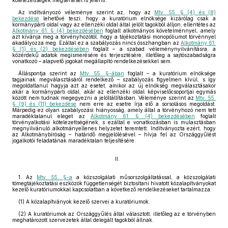
kötelezettségek megsértését is jelenti.
Az indítványozó véleménye szerint az, hogy az
Mtv. 55. § (4) és (8)
bekezdése
lehetővé teszi, hogy a kuratórium elnöksége kizárólag csak a
kormánypárti oldal vagy az ellenzéki oldal által jelölt tagokból álljon, ellentétes az
Alkotmány 61. § (4) bekezdésében
foglalt alkotmányos követelménnyel, amely
azt kívánja meg a törvényhozótól, hogy a tájékoztatási monopóliumot törvénnyel
akadályozza meg. Ezáltal ez a szabályozás nincs összhangban az
Alkotmány 61.
§ (1) és (2) bekezdésében
foglalt – a szabad véleménynyilvánításra, a
közérdekű adatok megismerésére és terjesztésére, illetőleg a sajtószabadságra
vonatkozó – alapvető jogokat megállapító rendelkezésekkel sem.
Álláspontja szerint az
Mtv. 55. §-ában
foglalt – a kuratórium elnöksége
tagjainak megválasztásáról rendelkező – szabályozás figyelmen kívül, s így
megoldatlanul hagyja azt az esetet, amikor az új elnökség megválasztásakor
akár a kormánypárti oldal, akár az ellenzéki oldal képviselőcsoportjai egymás
között nem tudnak megegyezni a jelöltállításban. Véleménye szerint az
Mtv. 55.
§ (9) és (11) bekezdése
nem erre az esetre írja elő a sorsolásos megoldást.
Márpedig ez olyan szabályozási hiányosság, amely által a törvényhozó nem tett
maradéktalanul eleget az
Alkotmány 61. § (4) bekezdésében
foglalt
törvényalkotási kötelezettségének, s ezáltal e vonatkozásban is mulasztásban
megnyilvánuló alkotmányellenes helyzetet teremtett. Indítványozta ezért, hogy
az Alkotmánybíróság – határidő megjelölésével – hívja fel az Országgyűlést
jogalkotói feladatának maradéktalan teljesítésére.
II.
1. Az
Mtv. 55. §-a
a közszolgálati műsorszolgáltatással, a közszolgálati
tömegtájékoztatási eszközök függetlenségét biztosítani hivatott közalapítványokat
kezelő kuratóriumokkal kapcsolatban a következő rendelkezéseket tartalmazza:
(1) A közalapítványok kezelő szervei a kuratóriumok.
(2) A kuratóriumok az Országgyűlés által választott, illetőleg az e törvényben
meghatározott szervezetek által delegált tagokból állnak.