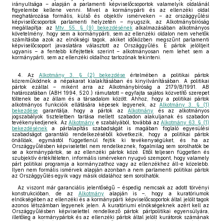
irányultsága – alapján a parlamenti képviselőcsoportok valamelyik oldalánál
figyelembe kellene venni. Mivel a kormánypárti és az ellenzéki oldal
meghatározása formális, külső és objektív ismérveken – az országgyűlési
képviselőcsoportok parlamenti helyzetén – nyugszik, az Alkotmánybíróság
megállapítja: az
Mtv. 55. § (9) bekezdésének
alkalmazásában alkotmányos
követelmény, hogy sem a kormánypárti, sem az ellenzéki oldalon nem vehetők
számításba azok az elnökségi tagok, akiket időközben megszűnt parlamenti
képviselőcsoport javaslatára választott az Országgyűlés. E pártok jelöltjeit
ugyanis – a fentebb kifejtettek szerint – alkotmányosan nem lehet sem a
kormánypárti, sem az ellenzéki oldalhoz tartozónak tekinteni.
4. Az
Alkotmány 3. § (2) bekezdése
értelmében a politikai pártok
közreműködnek a népakarat kialakításában és kinyilvánításában. A politikai
pártok ezáltal – miként arra az Alkotmánybíróság a 2179/B/1991. AB
határozatában (ABH 1994, 520.) rámutatott – egyfajta sajátos közvetítő szerepet
töltenek be az állam és a társadalom között. Ahhoz, hogy a politikai pártok
alkotmányos funkcióik ellátására képesek legyenek, az
Alkotmány 3. § (1)
bekezdése
garantálja, hogy a pártok az
Alkotmány
és az alkotmányos
jogszabályok tiszteletben tartása mellett szabadon alakuljanak és szabadon
tevékenykedjenek. Az
Alkotmány
e szabályából, továbbá az
Alkotmány 63. § (1)
bekezdésének
a pártalapítás szabadságát is magában foglaló egyesülési
szabadságot garantáló rendelkezéséből következik, hogy a politikai pártok
önállóak, egymástól függetlenül fejtik ki tevékenységüket, és ha az
Országgyűlésben képviselettel nem rendelkeznek, fogalmilag sem sorolhatók be
se a kormánypártok, se az ellenzéki pártok közé. Ettől teljesen független és
szubjektív értékítéleten, informális ismérveken nyugvó szempont, hogy valamely
párt politikai programja a kormányzathoz vagy az ellenzékhez áll-e közelebb.
Ilyen nem formális ismérvek alapján azonban a nem parlamenti politikai pártok
az Országgyűlés egyik vagy másik oldalához sem sorolhatók.
Az viszont már garanciális jelentőségű – éspedig nemcsak az adott törvényi
konstrukcióban, de az
Alkotmány
alapján is –, hogy a kuratóriumok
elnökségében az ellenzéki és a kormánypárti képviselőcsoportok által jelölt tagok
azonos létszámban legyenek jelen. A kuratóriumi elnökségeknek azért kell az
Országgyűlésben képviselettel rendelkező pártok pártpolitikai egyensúlyára,
illetőleg a kormánypártok és az ellenzéki pártok által jelölt kurátorok számának