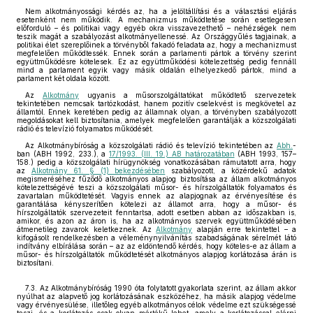
Nem alkotmányossági kérdés az, ha a jelöltállítási és a választási eljárás
esetenként nem működik. A mechanizmus működtetése során esetlegesen
előforduló – és politikai vagy egyéb okra visszavezethető – nehézségek nem
teszik magát a szabályozást alkotmányellenessé. Az Országgyűlés tagjainak, a
politikai élet szereplőinek a törvényből fakadó feladata az, hogy a mechanizmust
megfelelően működtessék. Ennek során a parlamenti pártok a törvény szerint
együttműködésre kötelesek. Ez az együttműködési kötelezettség pedig fennáll
mind a parlament egyik vagy másik oldalán elhelyezkedő pártok, mind a
parlament két oldala között.
Az
Alkotmány
ugyanis a műsorszolgáltatókat működtető szervezetek
tekintetében nemcsak tartózkodást, hanem pozitív cselekvést is megkövetel az
államtól. Ennek keretében pedig az államnak olyan, a törvényben szabályozott
megoldásokat kell biztosítania, amelyek megfelelően garantálják a közszolgálati
rádió és televízió folyamatos működését.
Az Alkotmánybíróság a közszolgálati rádió és televízió tekintetében az
Abh.
-
ban (ABH 1992, 233.), a
17/1993. (III. 19.) AB határozatában
(ABH 1993, 157–
158.) pedig a közszolgálati hírügynökség vonatkozásában rámutatott arra, hogy
az
Alkotmány 61. § (1) bekezdésében
szabályozott, a közérdekű adatok
megismeréséhez fűződő alkotmányos alapjog biztosítása az állam alkotmányos
kötelezettségévé teszi a közszolgálati műsor- és hírszolgáltatók folyamatos és
zavartalan működtetését. Vagyis ennek az alapjognak az érvényesítése és
garantálása kényszerítően kötelezi az államot arra, hogy a műsor- és
hírszolgáltatók szervezeteit fenntartsa, adott esetben abban az időszakban is,
amikor, és azon az áron is, ha az alkotmányos szervek együttműködésében
átmenetileg zavarok keletkeznek. Az
Alkotmány
alapján erre tekintettel – a
kifogásolt rendelkezésben a véleménynyilvánítás szabadságának sérelmét látó
indítvány elbírálása során – az az eldöntendő kérdés, hogy köteles-e az állam a
műsor- és hírszolgáltatók működtetését alkotmányos alapjog korlátozása árán is
biztosítani.
7.3. Az Alkotmánybíróság 1990 óta folytatott gyakorlata szerint, az állam akkor
nyúlhat az alapvető jog korlátozásának eszközéhez, ha másik alapjog védelme
vagy érvényesülése, illetőleg egyéb alkotmányos célok védelme ezt szükségessé