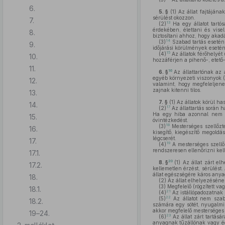
6.
5. §
(1)
Az állat fajtájána
sérülést okozzon.
7.
13
(2)
Ha egy állatot tart
érdekében, élettani és vise
8.
biztosítani ahhoz, hogy akadál
14
(3)
Szabad tartás esetén –
9.
időjárási körülmények esetén
15
(4)
Az állatok férőhelyét 
10.
hozzáférjen a pihenő-, etető-,
11.
16
6. §
Az állattartónak az 
egyéb környezeti viszonyok (
12.
valamint, hogy megfeleljenek
zajnak kitenni tilos.
13.
7. §
(1)
Az állatok körül ha
14.
17
(2)
Az állattartás során h
Ha egy hiba azonnal nem h
15.
óvintézkedést.
18
(3)
Mesterséges szellőzte
16.
kisegítő, kiegészítő megoldá
légcserét.
17.
19
(4)
A mesterséges szellőz
rendszeresen ellenőrizni kell
17.1.
20
8. §
(1)
Az állat zárt el
17.2.
kellemetlen érzést, sérülést.
állat egészségére káros anya
18.
(2)
Az állat elhelyezéséne
(3)
Megfelelő (rögzített vag
18.1.
21
(4)
Az istállópadozatnak 
22
(5)
Az állatot nem szaba
18.2.
számára egy sötét, nyugalmi 
akkor megfelelő mesterséges 
19–24.
23
(6)
Az állat zárt tartásá
anyagnak tűzállónak vagy égé