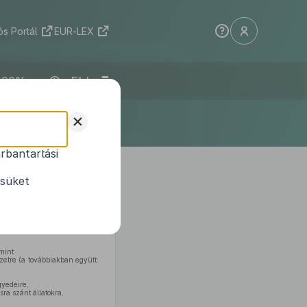
s Portál
EUR-LEX
ELI
+
rbantartási
bályairól
ésüket
t felhatalmazás alapján – az
mint
zetre (a továbbiakban együtt:
gyedeire,
a szánt állatokra,