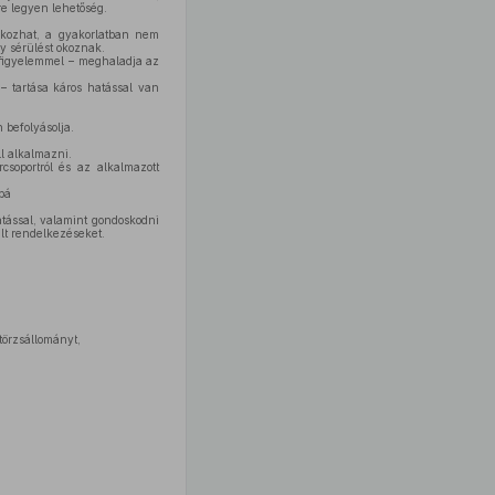
re legyen lehetőség.
okozhat, a gyakorlatban nem
y sérülést okoznak.
a figyelemmel – meghaladja az
– tartása káros hatással van
 befolyásolja.
l alkalmazni.
csoportról és az alkalmazott
bá
atással, valamint gondoskodni
lt rendelkezéseket.
 törzsállományt,