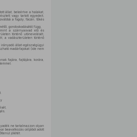
t állat, beleértve a halakat,
ztett vagy tartott egyedeit,
továbbá a fogoly, fácán, tőkés
métől, gondoskodásától függ,
lamint a szárnyasvad elő és
ületen történő utónevelését,
ét, a vadászterületen történő
 irányadó állat-egészségügyi
ászható madárfajokat (ide nem
ak fajára, fajtájára, korára,
elemmel:
.
gy
ését,
gés,
folyadék ne tartalmazzon olyan
ai beavatkozás céljából adott
lenül jólétét.