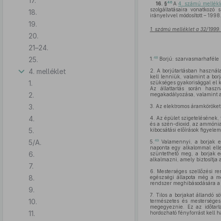
17.
46
16. §
A
4. számú mellékle
szolgáltatásaira vonatkozó 
18.
irányelvvel módosított – 1998
19.
1. számú melléklet a 32/1999. 
20.
21–24.
25.
48
1.
Borjú: szarvasmarhaféle 
4. melléklet
2.
A borjútartásban használa
kell lenniük, valamint a bor
1.
szükséges gyakorisággal el k
Az állattartás során haszn
2.
megakadályozása, valamint 
3.
3.
Az elektromos áramköröket 
4.
4.
Az épület szigetelésének, f
és a szén-dioxid, az ammónia
5.
kibocsátási előírások figyele
5/A.
49
5.
Valamennyi, a borjak e
naponta egy alkalommal elle
6.
szüntethető meg, a borjak e
alkalmazni, amely biztosítja 
7.
6.
Mesterséges szellőzési ren
8.
egészségi állapota még a me
rendszer meghibásodására a g
9.
7.
Tilos a borjakat állandó sö
10.
természetes és mesterséges
megegyeznie. Ez az időtarta
11.
hordozható fényforrást kell 