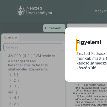
Nemzeti
Magyar 
Jogszabálytár
Ugrás
Oldalmenü
a
tartalomra
Szerkezet
Figyelem!
Tisztelt Felhasz
32/1999. (III. 31.) FVM rendelet
a mezőgaz
munkák miatt a 
a mezőgazdasági
kapcsolatmegsza
haszonállatok tartásának
köszönjük!
állatvédelmi szabályairól
1. §
Az állatok védelméről és 
érdekelt miniszterekkel egye
2. §
1
1. §
(1)
E rendelet hatálya
3. §
a)
a mezőgazdasági haszonál
2
b)
az állattartással fogla
3/A. §
állattartó) terjed ki.
(2)
A rendelet hatálya nem 
4. §
3
a)
a vadon élő állatokra, 
b)
a versenyeken, bemutató
5. §
c)
a kísérleti vagy laboratór