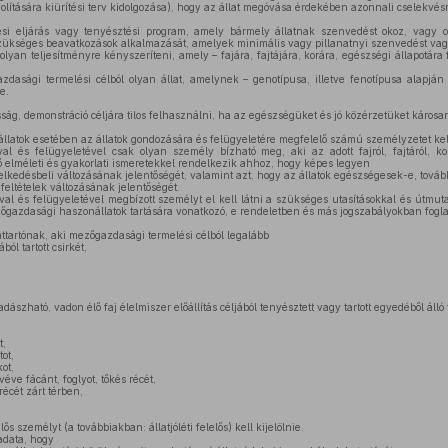
ávolítására kiürítési terv kidolgozása), hogy az állat megóvása érdekében azonnali cselekvés
si eljárás vagy tenyésztési program, amely bármely állatnak szenvedést okoz, vagy 
zükséges beavatkozások alkalmazását, amelyek minimális vagy pillanatnyi szenvedést vag
lyan teljesítményre kényszeríteni, amely – fajára, fajtájára, korára, egészségi állapotár
asági termelési célból olyan állat, amelynek – genotípusa, illetve fenotípusa alapján 
e.
ság, demonstráció céljára tilos felhasználni, ha az egészségüket és jó közérzetüket károsan
 állatok esetében az állatok gondozására és felügyeletére megfelelő számú személyzetet kel
l és felügyeletével csak olyan személy bízható meg, aki az adott fajról, fajtáról, kor
lő elméleti és gyakorlati ismeretekkel rendelkezik ahhoz, hogy képes legyen
selkedésbeli változásának jelentőségét, valamint azt, hogy az állatok egészségesek-e, továb
feltételek változásának jelentőségét.
al és felügyeletével megbízott személyt el kell látni a szükséges utasításokkal és útmut
ezőgazdasági haszonállatok tartására vonatkozó, e rendeletben és más jogszabályokban fogla
ttartónak, aki mezőgazdasági termelési célból legalább
ól tartott csirkét,
szható, vadon élő faj élelmiszer előállítás céljából tenyésztett vagy tartott egyedéből álló
t,
ot,
ot,
éve fácánt, foglyot, tőkés récét,
récét zárt térben,
n
lelős személyt (a továbbiakban: állatjóléti felelős) kell kijelölnie.
ladata, hogy