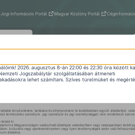
Jogi Információs Portál
Magyar Közlöny Portál
Céginformáció
32/1999. (III. 31.) FVM rendelet
nálóink! 2026. augusztus 8-án 22:00 és 22:30 óra között ka
dasági haszonállatok tartásának állatvédelmi sza
Nemzeti Jogszabálytár szolgáltatásában átmeneti
Hatályos: 2023. 05. 15. –
kadásokra lehet számítani. Szíves türelmüket és megért
kíméletéről szóló
1998. évi XXVIII. törvény 49. §-a (4) bekezdésének a) pontjában
kapot
tértésben – a következőket rendelem el:
latok tenyésztésére, tartására és elhelyezésére (a továbbiakban együtt: állattartás), vala
lkozó természetes személyre, jogi személyre és jogi személyiséggel nem rendelkező szerve
terjed ki:
valamint a Magyarországon vadászható állatfajok vadaskertben vagy vadasparkban tartott e
kon, kulturális vagy sporteseményeken vagy ilyen tevékenységek során való felhasználásr
iumi állatokra,