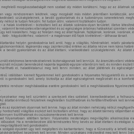
k megfelelő mozgásszabadságát nem szabad oly módon korlátozni, hogy az az állatnak s
ósan vagy rendszeresen lekötnek, vagy mozgását más módon jelentősen korlátozzák, a
lkedésbeli szükségleteinek, a bevált gyakorlatnak és a tudományos ismereteknek megfe
y nélkül le tudjon feküdni, fel tudjon állni, valamint tisztálkodni tudjon.
 a halak kivételével – biztosítani kell az állatok számára olyan területet, illetve létesít
, valamint természetes ellenségeikkel és az egészségre ártalmas hatásokkal szemben véde
úgy kell kialakítani, hogy az feleljen meg az állat fajának, fajtájának, korának, ivarának, é
 itató-, trágyázótérhez, valamint – a magánosan élő fajok kivételével – láthassa társait.
állattartási helyén gondoskodnia kell arról, hogy a világítás, hőmérséklet, relatív páratar
gázkoncentráció, légáramlás vagy zajintenzitás) értékei az állatra nézve nem káros határér
 a bevált gyakorlatnak és az állat élettani, viselkedésbeli szükségleteinek. Az állatot á
sznált elektromos berendezéseknek biztonságosnak kell lenniük. Az áramütés elleni védele
asznált műszaki berendezést naponta legalább egyszer ellenőrizni kell, és minden észlelt h
árítható el, haladéktalanul meg kell tenni minden, az állat jólétének és egészség
tésű istállóban kiemelt figyelemmel kell gondoskodni a folyamatos felügyeletről és a re
sról is gondoskodni kell, amely biztosítja az állat egészségének megőrzését és a komfort
tetési rendszer meghibásodása esetére gondoskodni kell a meghibásodásra figyelmeztető 
.
helyezésekor meg kell szüntetni a szerkezeti éles széleket, kiemelkedéseket, a felhas
 Az állattal érintkező felületnek megfelelően tisztíthatónak és fertőtleníthetőnek kell len
gból.
k és az épületnek olyannak kell lennie, hogy az állat minden nehézség nélkül megfigyelh
y hordozható) világítási eszközt kell biztosítani ahhoz, hogy az állatot bármely időpontban 
könnyen tisztíthatónak és csúszásmentesnek kell lennie.
d folyamatosan sötétben tartani. Folyamatos mesterséges megvilágítás alkalmazása eset
időszakot. Ha a rendelkezésre álló természetes fény kevés az állat élettani és etológiai s
megvilágításról kell gondoskodni.
ra szolgáló épületet úgy kell megépíteni és karbantartani, hogy a tűzveszély a lehető leg
skésleltetővel kezeltnek kell lennie. Minden szükséges intézkedést meg kell tenni (vész