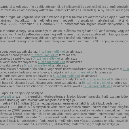
lvántartást kell vezetnie az állatlétszámról, elhullásokról és azok okáról, az ellenőrzésekrő
a termelésről és az állományváltozásról (állatértékesítés és -vásárlás). A nyilvántartást legal
tben foglaltak végrehajtása tekintetében a járási hivatal kockázatbecslés alapján, valam
ztésével foglalkozó termelőhelyeken végzett vizsgálatok alkalmával történő
zóló, 2006. november 14-i 2006/778/EK határozatában foglalt követelményeknek me
l terjednie a tárgyi és a személyi feltételek, előírások vizsgálatán túl az állomány vagy 
iegészítve. A kockázatbecslés során meg kell határozni az egyes állatvédelmi hiányosságok 
st és az adott hiányosság állatokra gyakorolt hatásának mértékét is.
lenőrzések országos összesített eredményeiről minden év március 31. napjáig az országos f
ra vonatkozó szabályokat az
1. számú melléklet
tartalmazza.
onatkozó szabályokat a
2. számú melléklet
tartalmazza.
vonatkozó szabályokat a
3. számú melléklet
tartalmazza.
ára vonatkozó szabályokat a
4. számú melléklet
tartalmazza.
zó szabályokat az
5. számú melléklet
tartalmazza.
állatokon érzéstelenítés nélkül végezhető beavatkozásokra vonatkozó szabályokat a
6. s
artott csirkék tartására vonatkozó szabályokat a
7. számú melléklet
tartalmazza.
i tartására vonatkozó szabályokat a
8. számú melléklet
tartalmazza.
ett fajok tartására és szállítására vonatkozó szabályokat a
9. számú melléklet
tartalmazza.
t halak tárolására és szállítására vonatkozó szabályokat a
10. számú melléklet
tartalmazza.
ásának minimális követelményeire vonatkozó szabályokat a
12. számú melléklet
tartalmazza
 április 1. napján lép hatályba.
) bekezdése
szerinti, megújítási kötelezettséggel kiadott bizonyítványokat határozatlan időre 
kező uniós jogi aktusoknak való megfelelést szolgálja:
yelve (1998. július 20.) a mezőgazdasági termelés céljából tartott állatok védelméről,
elve (1999. július 19.) a tojótyúkok védelmére vonatkozó minimumkövetelmények megállap
yelve (2007. június 28.) a hústermelés céljából tartott csirkék védelmét szolgáló minimu
rányelve (2008. december 18.) a borjak védelmére vonatkozó minimumkövetelmények megál
rányelve (2008. december 18.) a sertések védelmére vonatkozó minimumkövetelmények me
yos állatok tenyésztésével foglalkozó termelőhelyeken végzett vizsgálatok alkalmával tö
ló, 2006. november 14-i 2006/778/EK bizottsági határozat végrehajtását szolgálja.