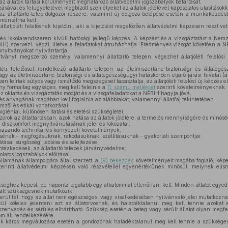
az állatok tartási körülményeit meghatározó állatvédelmi jogszabályok betartását,
zásával és felügyeletével megbízott személyeket az állatok jólétével kapcsolatos utasításokk
 az állattartó telep dolgozói részére, valamint új dolgozó belépése esetén a munkakezdé
mentálnia kell.
llatjóléti felelősnek kijelölni, aki a kijelölést megelőzően állatvédelmi képzésen részt vet
s iskolarendszeren kívüli hatósági jellegű képzés. A képzést és a vizsgáztatást a Nemze
IH) szervezi, végzi, illetve e feladatokat átruházhatja. Eredményes vizsgát követően a N
zonyítványokat nyilvántartja.
ványt megszerző személy valamennyi állattartó telepen végezhet állatjóléti felelősi t
ti felelőssel rendelkező állattartó telepen az élelmiszerlánc-biztonsági és állategé
y az élelmiszerlánc-biztonsági és állategészségügyi hatáskörben eljáró járási hivatal (a 
an leírtak súlyos vagy ismétlődő megszegését tapasztalja, az állatjóléti felelőst új képzés e
ny formailag egységes, meg kell felelnie a
11. számú melléklet
szerinti követelményeknek.
z oktatás és vizsgáztatás módját és a vizsgafeladatokat a NÉBIH hagyja jóvá.
s anyagának magában kell foglalnia az alábbiakat, valamennyi állatfaj tekintetében:
emzői és etikai vonatkozásai;
higiéniai, különösen itatási és etetési szükségletei;
zorok az állattartásban, azok hatása az állatok jólétére, a termelés mennyiségére és minősé
a diszkomfort megnyilvánulásának jelei és fokozatai;
azandó technikai és környezeti követelmények;
sének – megfogásuknak, rakodásuknak, szállításuknak – gyakorlati szempontjai;
átása, sürgősségi leölése és selejtezése;
tézkedések, az állattartó telepek járványvédelme;
olatos jogszabályok előírásai.
llamának állampolgára által szerzett, a
(9) bekezdés
követelményeit magába foglaló, képes
erinti állatvédelmi képzésen való részvétellel egyenértékűnek minősül, melynek elis
kséghez képest, de naponta legalább egy alkalommal ellenőrizni kell. Minden állatot egyedi
iatt szükségesnek mutatkozik.
ül fel, hogy az állat nem egészséges, vagy viselkedésében nyilvánvaló jelei mutatkozna
kül köteles jelenteni azt az állatorvosnak, és haladéktalanul meg kell tennie azokat
envedés és sérülés elhárítható. Szükség esetén a beteg vagy sérült állatot olyan megfel
m áll rendelkezésére.
lek káros megváltozása esetén a gondozónak haladéktalanul meg kell tennie a szüksége