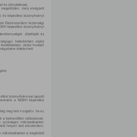
al és útmutatással,
st megelőzően, mely elvégzett
t, és képesítési bizonyítványt
ti Élelmiszerlánc-biztonsági
ÉBIH képesítési bizonyítványt
evékenységet, állatfajtól és
szségügyi hatáskörben eljáró
továbbiakban: járási hivatal)
lvégzésére kötelezheti.
gére;
ítési bizonyítvánnyal igazolt
merésére a NÉBIH képesítési
leg meg kell vizsgálni, ha ez
k a kedvezőtlen változásnak,
 a szükséges intézkedéseket,
elő helyen kell elkülöníteni,
s intézkedéseket a megfelelő