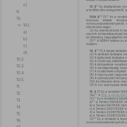
c)
37
13. §
Az állattartónak nyi
a fertőtlenítés elvégzéséről, 
9.
38
39
13/A. §
(1)
Az e rendele
10.
bizonyos állatok tenyés
minimumkövetelményekről s
10.1.
ellenőrzést végez.
(2)
Az ellenőrzésnek ki kel
a)
szerinti mintavételezéssel k
az állomány nagyságához képe
b)
40
(3)
A NÉBIH köteles az el
küldeni.
c)
41
14. §
(1)
A borjak tartásá
d)
(2)
A sertések tartására v
(3)
A tojótyúkok tartására 
10.2.
(4)
A hízott máj előállítás
(5)
A tollszedésre vonatko
10.3.
(6)
A mezőgazdasági haszon
(7)
A hústermelés céljából t
10.4.
(8)
A házinyulak nagyüzem
(9)
A szőrméjükért tenyészt
10.5.
(10)
Az étkezési célra szán
(11)
A vízi szárnyasok tart
11.
15. §
(1)
Ez a rendelet 1999.
12.
42
(1a)
A
11/A. § (4) és (10
43
(2)
Ez a rendelet a követ
13.
44
a)
a Tanács 98/58/EK irán
b)
a Tanács 99/74/EK irány
14.
c)
a Tanács 2007/43/EK irán
d)
a Tanács 2008/119/EK i
15.
e)
a Tanács 2008/120/EK i
45
(3)
Ez a rendelet a bizon
16.
minimumkövetelményekről szó