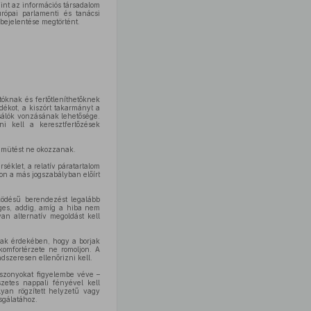
nt az információs társadalom
urópai parlamenti és tanácsi
 bejelentése megtörtént.
óknak és fertőtleníthetőknek
ékot, a kiszórt takarmányt a
csálók vonzásának lehetősége.
ni kell a keresztfertőzések
ramütést ne okozzanak.
séklet, a relatív páratartalom
on a más jogszabályban előírt
ödésű berendezést legalább
éges, addig, amíg a hiba nem
an alternatív megoldást kell
nak érdekében, hogy a borjak
komfortérzete ne romoljon. A
dszeresen ellenőrizni kell.
viszonyokat figyelembe véve –
zetes nappali fényével kell
lyan rögzített helyzetű vagy
sgálatához.