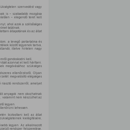
zükségtelen szenvedést vagy
nnak is – szabadabb mozgása
lelően – elegendő teret kell
ményt, ahol azok a szélsőséges
lmet találnak.
lettani állapotának és az állat
talom, a levegő portartalma és
tékek között legyenek tartva,
llandó, illetve hirtelen nagy
mről gondoskodni kell.
ibát azonnal el kell hárítani.
ének megóvásához szükséges
ndszeres ellenőrzésről. Olyan
érzetét megvalósító elégséges
riasztó rendszerről, amelyet
znált anyagok nem okozhatnak
nie, valamint nem készülhet az
ető legyen.
ellenőrizni lehessen.
én biztosítani kell az állat
zükségleteinek kielégítésére,
kisebb legyen. Az alkalmazott
jelző rendszer felszerelése,