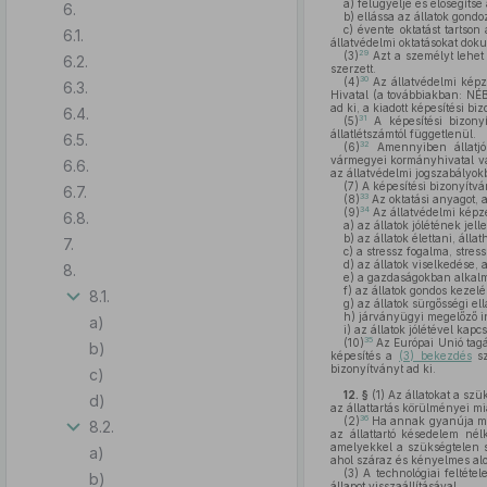
a)
felügyelje és elősegítse 
6.
b)
ellássa az állatok gondo
c)
évente oktatást tartson
6.1.
állatvédelmi oktatásokat doku
29
(3)
Azt a személyt lehet á
6.2.
szerzett.
30
(4)
Az állatvédelmi képzé
6.3.
Hivatal (a továbbiakban: NÉB
ad ki, a kiadott képesítési bi
6.4.
31
(5)
A képesítési bizonyít
állatlétszámtól függetlenül.
6.5.
32
(6)
Amennyiben állatjólé
vármegyei kormányhivatal vag
6.6.
az állatvédelmi jogszabályokb
(7)
A képesítési bizonyítvá
6.7.
33
(8)
Az oktatási anyagot, a
34
(9)
Az állatvédelmi képzé
6.8.
a)
az állatok jólétének jell
b)
az állatok élettani, állat
7.
c)
a stressz fogalma, stress
d)
az állatok viselkedése, 
8.
e)
a gazdaságokban alkalm
f)
az állatok gondos kezelé
8.1.
g)
az állatok sürgősségi ell
h)
járványügyi megelőző in
a)
i)
az állatok jólétével kapcs
35
(10)
Az Európai Unió tagá
b)
képesítés a
(3) bekezdés
sz
bizonyítványt ad ki.
c)
12. §
(1)
Az állatokat a szü
d)
az állattartás körülményei m
36
(2)
Ha annak gyanúja mer
8.2.
az állattartó késedelem nél
amelyekkel a szükségtelen sz
a)
ahol száraz és kényelmes alo
(3)
A technológiai feltéte
b)
állapot visszaállításával.