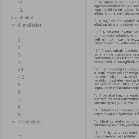
12.
8.
Az állattartónak minden eg
egyszer ellenőriznie kell. M
13.
vagy sérült borjút száraz, 
állattartó ismereteit, állatorvo
5. melléklet
9.
A borjúszállás kialakítás
6. melléklet
ellátásának a lehetőségét, val
1.
50
10.
A borjakat lekötni tilos
rendszeresen ellenőrizni kel
2.
kell lenniük, hogy ne okoz
pihenhessen, felkelhessen és
2.1.
51
11.
A padozatnak repedésektő
3.
simának, de csúszásmentesne
padozatkialakítás feleljen 
4.
vízelvezető képességűnek és a
4.1.
52
12.
Gondoskodni kell a borj
a borjú megfelelő egészségi 
4.2.
naponta, valamint azoknak a
koruktól húszhetes korukig f
5.
szájkosarat rakni tilos. Eg
legrövidebb időtartamra szo
6.
13.
A borjakat naponta legaláb
7.
esetben, ha nem automatikus
takarmányhoz jutnia, valamin
8.
53
14.
Minden kéthetesnél időse
9.
folyadékkal kielégíthesse. Hő
7. melléklet
15.
Mind az etető-, mind az 
takarmánynak és folyadéknak
1.
54
16.
A borjút a születését
1.1.
(colostrumhoz) kell juttatni.