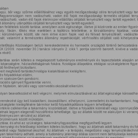
ásában
pjú, bőr vagy szőrme előállításához vagy egyéb mezőgazdasági célra tenyésztett vagy tartot
 Magyarországon nem vadászható, vadon élő fajok mezőgazdasági termelés céljából tenyés
ászható, vadon élő fajok élelmiszer előállítás céljából tenyésztett vagy tartott egyedeit, 
 állomány utánpótlás céljából tenyésztett vagy tartott egyedeit,
an feltételek közötti tartása, amelyben azok egészsége, illetve jó közérzete az ember figyel
ly, fácán, tőkés réce esetében a tojótörzs teleltetése, a törzsállomány tojatása, va
 körülmények között, ide nem értve ezen fajok vad és félvad tenyésztését, vadászter
ását, valamint a természetes állomány repatriációját, vérfrissítés céljából való kihelyezés
ltetőtojás Közösségen belüli kereskedelmére és harmadik országból történő behozatalára
/EK (2009. november 30.) tanácsi irányelv 2. cikk 1. pontja szerinti baromfi, kivéve a vad
s récét).
at tartása során köteles a megalapozott tudományos eredmények és tapasztalatok alapján ann
 képességére, háziasítottságának fokára, fiziológiai állapotára, etológiai szükségleteire figy
ő férőhelyet biztosítani,
eit megfelelő tartástechnológia kialakításával kielégíteni,
s folyadékkal ellátni,
ében szakszerűen gondozni,
zociális igényeit figyelembe venni,
n fájdalom, sérülés vagy szenvedés okozását elkerülni.
olyan beavatkozást el kell végezni, melynek elmulasztásával az állat egészsége károsodhat
erendezést úgy kell kialakítani, összeállítani, elhelyezni, üzemeltetni és karbantartani, ho
zükségletei kielégítésére bármikor kellő folyadékpótlásra legyen lehetősége,
rtékre csökkentse a takarmány kiszóródását, illetve a folyadék kiömlését vagy szennyeződ
nak legyen elegendő hozzáférési lehetősége, így az állatok között ne alakuljon ki versen
dményezzen sérülést az állatnak,
körülmények között működjön,
sztása, és ahol az szükséges, takarmányfogyasztása megfigyelhető legyen.
vékenységi és felelősségi körében köteles biztosítani, hogy az állatnak adott takarmány és 
ést vagy fájdalmat okozhat. Az állatnak – a terápiás, megelőzési vagy tenyésztéstechnik
lyan takarmány adható, amely a tudomány jelenlegi állása szerint nem befolyásolja kedvezőt
az állatot fiziológiai szükségleteinek megfelelő időközönként megetetni és megitatni.