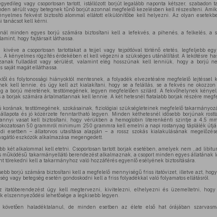
yedileg vagy csoportosan tartott, istállózott borjút legalább naponta kétszer, szabadon ta
inden sérült vagy betegnek tűnő borjút azonnal megfelelő kezelésben kell részesíteni. Amik
kényelmes fekvést biztosító alommal ellátott elkülönítőbe kell helyezni. Az olyan esete
si tanácsot kell kérni.
ánál minden egyes borjú számára biztosítani kell a lefekvés, a pihenés, a felkelés, a
amint, hogy fajtársait láthassa.
, kivéve a csoportosan tartottakat a tejjel vagy tejpótlóval történő etetés, legfeljebb eg
l. A kényelmes rögzítés érdekében el kell végezni a szükséges utánállítást. A lekötésre 
zanak fulladást vagy sérülést, valamint elég hosszúnak kell lenniük, hogy a borjú n
 saját magát elláthassa.
l és folytonossági hiányoktól mentesnek, a folyadék elvezetésére megfelelő lejtéssel ki
k kell lennie, és úgy kell azt kialakítani, hogy se a felállás, se a fekvés ne okozzon
meg a borjú méretének, testtömegének, legyen megfelelően szilárd. A fekvőhelynek kényel
 borjak számára ártalmatlannak kell lennie. A két hetesnél fiatalabb borjak részére megfele
ú korának, testtömegének, szokásainak, fiziológiai szükségleteinek megfelelő takarmányo
állapota és jó közérzete fenntartható legyen. Minden kéthetesnél idősebb borjúnak rostt
nnyi vasat kell biztosítani, hogy vérükben a hemoglobin literenkénti szintje a 4,5 mmo
okozatosan 50 grammról minimum 250 grammra kell emelni a napi rostanyag táplálék útján 
yedi esetben – állatorvos utasítása alapján – a rossz szokás kialakulásának megelőzése
pásgátló eszközök alkalmazása megengedett.
b két alkalommal kell etetni. Csoportosan tartott borjak esetében, amelyek nem ,,ad libit
 működésű takarmányellátó berendezést alkalmaznak, a csoport minden egyes állatának le
t törekedni kell a takarmányhoz való hozzáférés egyenlő esélyének biztosítására.
bb borjú számára biztosítani kell a megfelelő mennyiségű friss itatóvizet, illetve azt, hog
ség vagy betegség esetén gondoskodni kell a friss folyadékkal való folyamatos ellátásról.
itatóberendezést úgy kell megtervezni, kivitelezni, elhelyezni és üzemeltetni, hogy 
 elszennyeződési lehetősége a legkisebb legyen.
 követően haladéktalanul, de minden esetben az élete első hat órájában szarvasma