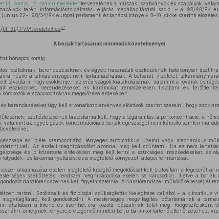
t 13. pontja
,
12. számú melléklet
tervezetének a műszaki szabványok és szabályok, valami
szabályok terén információszolgáltatási eljárás megállapításáról szóló, – a 98/48/EK e
. június 22-i 98/34/EK európai parlamenti és tanácsi irányelv 8–10. cikke szerinti előzetes
47
(III. 31.) FVM rendelethez
A borjak tartásának minimális követelményei
hat hónapos koráig.
tos istállóknak, berendezéseknek és egyéb használati eszközöknek hatékonyan tisztíthat
jakra nézve ártalmas anyagot nem tartalmazhatnak. A bélsarat, vizeletet, takarmánymarad
ell távolítani, hogy csökkenjen az erős szagok kialakulásának, valamint a rovarok és rág
ált eszközöket, berendezéseket és karámokat rendszeresen tisztítani és fertőtleníte
a kórokozók elszaporodásának megelőzése érdekében.
és berendezéseket úgy kell a vonatkozó érvényes előírások szerint szerelni, hogy azok á
űtésének, szellőztetésének biztosítania kell, hogy a légáramlás, a porkoncentráció, a hőmér
, valamint az egyéb gázok koncentrációja a borjak egészségét nem károsító szinten maradj
mbevételével.
gészsége és jóléte szempontjából lényeges automatikus üzemű vagy mechanikus műk
nőrizni kell. Az észlelt meghibásodást azonnal meg kell szüntetni. Ha ez nem lehets
gészsége és jó közérzete érdekében meg kell tenni a szükséges intézkedéseket, és oly
a folyadék- és takarmányellátást és a megfelelő környezeti állapot fenntartását.
dszer alkalmazása esetén megfelelő kisegítő megoldással kell biztosítani a légcserét an
sterséges szellőztetési rendszer meghibásodása esetén se károsodjon, illetve a borjak 
ondozót riasztórendszernek kell figyelmeztetnie. A riasztórendszer működőképességét ren
tétben tartani. Szokásaik és fiziológiai szükségletük kielégítése céljából – a klimatikus 
 megvilágításról kell gondoskodni. A mesterséges megvilágítás időtartamának a termés
m általában a kilenc és tizenhét óra közötti időszaknak felel meg. Kiegészítésként o
használni, amelynek fényereje elegendő minden borjú bármikor történő ellenőrzéséhez, viz