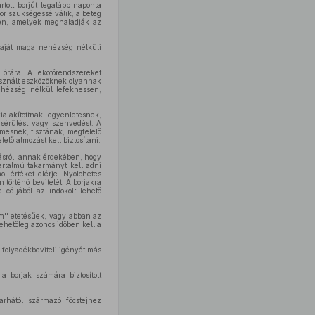
rtott borjút legalább naponta
or szükségessé válik, a beteg
kben, amelyek meghaladják az
 saját maga nehézség nélküli
y órára. A lekötőrendszereket
használt eszközöknek olyannak
ehézség nélkül lefekhessen,
alakítottnak, egyenletesnek,
 sérülést vagy szenvedést. A
mesnek, tisztának, megfelelő
lő almozást kell biztosítani.
zásról, annak érdekében, hogy
artalmú takarmányt kell adni
l értéket elérje. Nyolchetes
történő bevitelét. A borjakra
 céljából az indokolt lehető
um'' etetésűek, vagy abban az
hetőleg azonos időben kell a
y folyadékbeviteli igényét más
a borjak számára biztosított
rhától származó föcstejhez