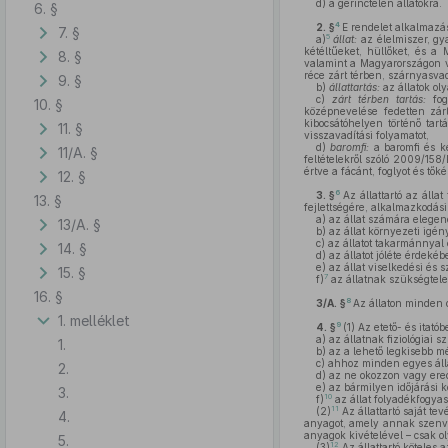
d)
a gerinctelen állatokra.
6. §
4
2. §
E rendelet alkalmaz
7. §
5
a)
állat:
az élelmiszer, gya
kétéltűeket, hüllőket, és a
8. §
valamint a Magyarországon vad
réce zárt térben, szárnyasvad
9. §
b)
állattartás:
az állatok oly
c)
zárt térben tartás:
fogo
10. §
középnevelése fedetten zárt
kibocsátóhelyen történő tart
11. §
visszavadítási folyamatot,
d)
baromfi:
a baromfi és ke
11/A. §
feltételekről szóló 2009/158
értve a fácánt, foglyot és tőké
12. §
6
3. §
Az állattartó az áll
13. §
fejlettségére, alkalmazkodási
a)
az állat számára elegend
13/A. §
b)
az állat környezeti igény
c)
az állatot takarmánnyal é
14. §
d)
az állatot jóléte érdek
e)
az állat viselkedési és s
15. §
7
f)
az állatnak szükségtele
16. §
8
3/A. §
Az állaton minden 
1. melléklet
9
4. §
(1)
Az etető- és itatób
a)
az állatnak fiziológiai s
1.
b)
az a lehető legkisebb mé
c)
ahhoz minden egyes állat
2.
d)
az ne okozzon vagy ere
e)
az bármilyen időjárási 
3.
10
f)
az állat folyadékfogya
11
(2)
Az állattartó saját te
4.
anyagot, amely annak szenved
anyagok kivételével – csak o
5.
12
(3)
Az állattartó köteles 