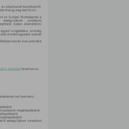
l, az alkalmazott kezelésekről,
ább öt évig meg kell őrizni.
int az Európai Bizottságnak a
 adatgyűjtésre vonatkozó
gfelelő módon állatvédelmi
az egyed vizsgálatára, szükség
által érintett egyedek számát
őállatorvosnak éves jelentést
zámú melléklet
tartalmazza.
.
kiadottnak kell tekinteni.
ításáról,
mszabályok megállapításáról,
lapításáról,
gállapításáról.
rténő adatgyűjtésre vonatkozó