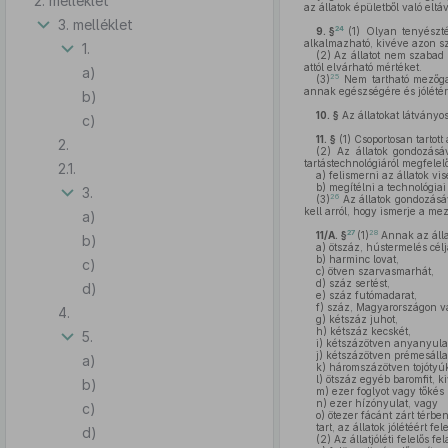
2. melléklet
az állatok épületből való elt
3. melléklet
24
9. §
(1)
Olyan tenyészté
alkalmazható, kivéve azon s
1.
(2)
Az állatot nem szabad o
attól elvárható mértéket.
a)
25
(3)
Nem tartható mezőgazd
annak egészségére és jólétér
b)
10. §
Az állatokat látványos
c)
11. §
(1)
Csoportosan tartott
2.
(2)
Az állatok gondozásáva
tartástechnológiáról megfele
2.1.
a)
felismerni az állatok vi
b)
megítélni a technológiai 
3.
26
(3)
Az állatok gondozásáv
kell arról, hogy ismerje a m
a)
27
28
11/A. §
(1)
Annak az álla
b)
a)
ötszáz, hústermelés céljáb
b)
harminc lovat,
c)
c)
ötven szarvasmarhát,
d)
száz sertést,
d)
e)
száz futómadarat,
f)
száz, Magyarországon vadá
4.
g)
kétszáz juhot,
h)
kétszáz kecskét,
5.
i)
kétszázötven anyanyula
j)
kétszázötven prémesállat
a)
k)
háromszázötven tojótyúk
l)
ötszáz egyéb baromfit, kiv
b)
m)
ezer foglyot vagy tőkés 
n)
ezer hízónyulat, vagy
c)
o)
ötezer fácánt zárt térbe
tart, az állatok jólétéért fe
d)
(2)
Az állatjóléti felelős fe