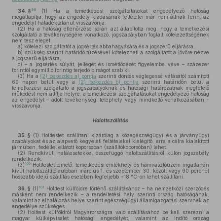
99
34. §
(1)
Ha a temetkezési szolgáltatásokat engedélyező hatóság
megállapítja, hogy az engedély kiadásának feltételei már nem állnak fenn, az
engedélyt haladéktalanul visszavonja.
(2)
Ha a hatóság ellenőrzése során azt állapította meg, hogy a temetkezési
szolgáltató a tevékenységére vonatkozó, jogszabályban foglalt kötelezettségének
nem tesz eleget,
a)
kötelezi szolgáltatót a jogsértés abbahagyására és a jogszerű eljárásra,
b)
szükség szerint határidő tűzésével kötelezheti a szolgáltatót a jövőre nézve
a jogszerű eljárásra,
c)
– a jogsértés súlyát, jellegét és ismétlődését figyelembe véve – százezer
forinttól egymillió forintig terjedő bírságot szab ki.
(3)
Ha a
(2) bekezdés a) pontja
szerinti döntés véglegessé válásától számított
60 napon belül vagy a
(2) bekezdés b) pontja
szerinti határidőn belül a
temetkezési szolgáltató a jogszabályoknak és hatósági határozatnak megfelelő
működést nem állítja helyre, a temetkezési szolgáltatásokat engedélyező hatóság
az engedélyt – adott tevékenység, telephely vagy mindkettő vonatkozásában –
visszavonja.
Halottszállítás
35. §
(1)
Holttestet szállítani kizárólag a közegészségügyi és a járványügyi
szabályokat és az alapvető kegyeleti feltételeket kielégítő, erre a célra kialakított
járműben, fedéllel ellátott koporsóban (szállítókoporsóban) lehet.
(2)
Rendkívüli halálesetekkel összefüggő halottszállításról külön jogszabály
rendelkezik.
100
(3)
Holttestet temető, temetkezési emlékhely és hamvasztóüzem ingatlanán
kívül halottszállító autóban március 1. és szeptember 30. között vagy 90 percnél
hosszabb idejű szállítás esetében legfeljebb +18 °C-on lehet szállítani.
101
36. §
(1)
Holttest külföldre történő szállításához – ha nemzetközi szerződés
másként nem rendelkezik – a rendeltetési hely szerinti ország hatóságának,
valamint az elhalálozás helye szerint egészségügyi államigazgatási szervnek az
engedélye szükséges.
(2)
Holttest külföldről Magyarországra való szállításához be kell szerezni a
magyar külképviselet hatósági engedélyét, valamint az indító ország