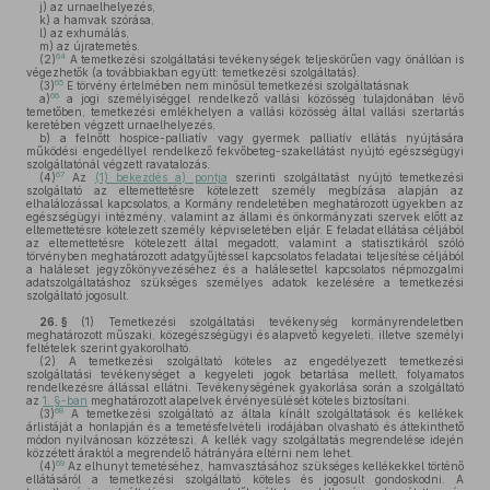
j)
az urnaelhelyezés,
k)
a hamvak szórása,
l)
az exhumálás,
m)
az újratemetés.
64
(2)
A temetkezési szolgáltatási tevékenységek teljeskörűen vagy önállóan is
végezhetők (a továbbiakban együtt: temetkezési szolgáltatás).
65
(3)
E törvény értelmében nem minősül temetkezési szolgáltatásnak
66
a)
a jogi személyiséggel rendelkező vallási közösség tulajdonában lévő
temetőben, temetkezési emlékhelyen a vallási közösség által vallási szertartás
keretében végzett urnaelhelyezés,
b)
a felnőtt hospice-palliatív vagy gyermek palliatív ellátás nyújtására
működési engedéllyel rendelkező fekvőbeteg-szakellátást nyújtó egészségügyi
szolgáltatónál végzett ravatalozás.
67
(4)
Az
(1) bekezdés a) pontja
szerinti szolgáltatást nyújtó temetkezési
szolgáltató az eltemettetésre kötelezett személy megbízása alapján az
elhalálozással kapcsolatos, a Kormány rendeletében meghatározott ügyekben az
egészségügyi intézmény, valamint az állami és önkormányzati szervek előtt az
eltemettetésre kötelezett személy képviseletében eljár. E feladat ellátása céljából
az eltemettetésre kötelezett által megadott, valamint a statisztikáról szóló
törvényben meghatározott adatgyűjtéssel kapcsolatos feladatai teljesítése céljából
a haláleset jegyzőkönyvezéséhez és a halálesettel kapcsolatos népmozgalmi
adatszolgáltatáshoz szükséges személyes adatok kezelésére a temetkezési
szolgáltató jogosult.
26. §
(1)
Temetkezési szolgáltatási tevékenység kormányrendeletben
meghatározott műszaki, közegészségügyi és alapvető kegyeleti, illetve személyi
feltételek szerint gyakorolható.
(2)
A temetkezési szolgáltató köteles az engedélyezett temetkezési
szolgáltatási tevékenységet a kegyeleti jogok betartása mellett, folyamatos
rendelkezésre állással ellátni. Tevékenységének gyakorlása során a szolgáltató
az
1. §-ban
meghatározott alapelvek érvényesülését köteles biztosítani.
68
(3)
A temetkezési szolgáltató az általa kínált szolgáltatások és kellékek
árlistáját a honlapján és a temetésfelvételi irodájában olvasható és áttekinthető
módon nyilvánosan közzéteszi. A kellék vagy szolgáltatás megrendelése idején
közzétett áraktól a megrendelő hátrányára eltérni nem lehet.
69
(4)
Az elhunyt temetéséhez, hamvasztásához szükséges kellékekkel történő
ellátásáról a temetkezési szolgáltató köteles és jogosult gondoskodni. A