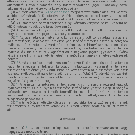
elhalálozás időpontja, a sírhelytábla, sírhelysor, temetési hely száma, valamint az
eltemettető, illetve a temetési hely felett rendelkezni jogosult személy neve,
lakcíme, és a síremlékre vonatkozó bejegyzések.
(3)
A sírbolt könyvet a
(2) bekezdésben
meghatározott tartalommal kell vezetni
a sírbolt számának feltüntetésével. A sírbolt könyvbe be kell jegyezni a sírbolt
felett rendelkezni jogosult személynek a sírboltra vonatkozó rendelkezéseit is.
(4)
Az ismeretlen holttest esetében a nyilvántartó könyvbe be kell vezetni az
eljáró hatóság nevét, az eljárás ügyszámát.
(5)
A nyilvántartó könyvbe és a sírbolt könyvbe az eltemettető és a temetési
hely felett rendelkezni jogosult személy tekinthet be.
42
(6)
Az üzemeltető a nyilvántartó könyv és a sírbolt könyv adatai alapján, a
más temetőben, temetkezési emlékhelyen történő eltemetés esetén a befogadó
nyilatkozatról vezetett nyilvántartás alapján, ezek hiányában az eltemetésre
kötelezett személy nyilatkozatáról vezetett nyilvántartás alapján a temető
nyitvatartási ideje alatt felvilágosítást ad a kegyeleti jogokat gyakorolni kívánó
részére az elhunyt személy temetési helyéről és a hamvak elhelyezkedésének
helyéről.
43
(7)
A más temetőbe, temetkezési emlékhelyre történt temetés esetén a temető
vagy temetkezési emlékhely befogadó nyilatkozatát, valamint a temetőn,
temetkezési emlékhelyen kívüli urnaelhelyezés esetén az eltemetésre kötelezett
személy nyilatkozatát az eltemettető, az elhunyt Polgári Törvénykönyv szerinti
közeli hozzátartozója (a továbbiakban: közeli hozzátartozó) és az ellenőrzést
végző hatóság tekintheti meg.
44
(8)
A temetőn, temetkezési emlékhelyen kívüli urnaelhelyezésről kiállított
nyilatkozatot és az elhunyt más temetőbe történő áthelyezése alapjául szolgáló
befogadó nyilatkozatot a temető fennállásig meg kell őrizni. Ha a temető
megszűnik, a nyilatkozatok levéltárban történő elhelyezéséről a temető
tulajdonosa gondoskodik.
45
(9)
A temető üzemeltetője köteles a nemzeti sírkertbe tartozó temetési helyek
tekintetében a nyilvántartó könyv és a sírbolt könyv adatait a NÖRI részére
átadni.
A temetés
46
19. §
(1)
Az eltemetés módja szerint a temetés hamvasztással vagy
hamvasztás nélkül történik.