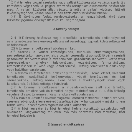
3
(3)
A temetés polgári szertartás vagy vallási közösség által vallásos szertartás
keretében végezhető. A polgári szertartás rendjét az eltemettetők határozzák
meg. A vallási közösség által végzett temetés a vallási közösség hitéleti
tevékenységének, vallási szokásainak tiszteletben tartásával történik.
4
(4)
E törvényben foglalt rendelkezéseket a nemzetiségek törvényben
biztosított jogainak érvényesítésével kell végrehajtani.
A törvény hatálya
2. §
(1)
E törvény határozza meg a temetőkkel, a temetkezési emlékhelyekkel
és a temetkezési tevékenység ellátásával összefüggő jogokat, kötelezettségeket
és feladatokat.
(2)
A törvény rendelkezéseit alkalmazni kell
5
a)
azoknak a vallási közösségeknek, települési önkormányzatoknak,
nemzetiségi önkormányzatoknak, a polgári perrendtartásról szóló törvény szerinti
gazdálkodó szervezeteknek (a továbbiakban: gazdálkodó szervezet), közhasznú
szervezeteknek, amelyek tulajdonában, kezelésében, fenntartásában,
üzemeltetésében működő vagy lezárt temető, illetőleg temetkezési emlékhely
vagy halotthamvasztó van;
b)
a temető és temetkezési emlékhely fenntartását, üzemeltetését, valamint
temetkezési szolgáltatási tevékenységet végző természetes és jogi
személyeknek, illetőleg annak, akire nézve e tevékenységek során jogok
keletkeznek, és kötelezettségek hárulnak.
6
(3)
A törvény rendelkezéseit a műemlékvédelem alatt álló temetők,
temetkezési emlékhelyek és temetési helyek tekintetében a kulturális örökség
7
védelméről szóló törvénnyel
összhangban kell alkalmazni.
(4)
A halvaszületett és elvetélt magzatok, csonkolt testrészek, emberi szervek,
szervmaradványok eltemetésével összefüggésben – ha jogszabály másként nem
rendelkezik – e törvényben foglaltakat kell alkalmazni.
8
(5)
A hősi temetőre és hősi temetési helyre vonatkozó szabályokat kell
alkalmazni Magyarország területén levő más nemzetek hősi temetőire, hősi
temetési helyeire is.
Értelmező rendelkezések