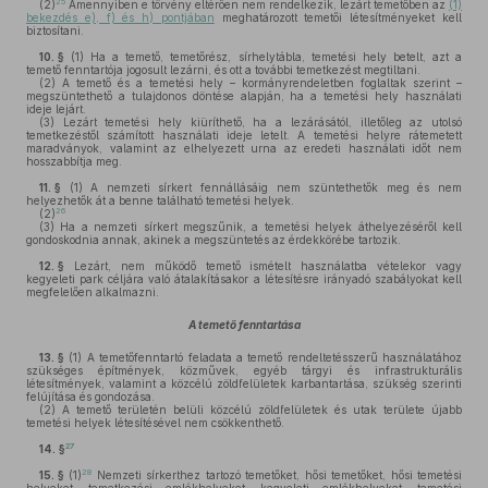
25
(2)
Amennyiben e törvény eltérően nem rendelkezik, lezárt temetőben az
(1)
bekezdés e), f) és h) pontjában
meghatározott temetői létesítményeket kell
biztosítani.
10. §
(1)
Ha a temető, temetőrész, sírhelytábla, temetési hely betelt, azt a
temető fenntartója jogosult lezárni, és ott a további temetkezést megtiltani.
(2)
A temető és a temetési hely – kormányrendeletben foglaltak szerint –
megszüntethető a tulajdonos döntése alapján, ha a temetési hely használati
ideje lejárt.
(3)
Lezárt temetési hely kiüríthető, ha a lezárásától, illetőleg az utolsó
temetkezéstől számított használati ideje letelt. A temetési helyre rátemetett
maradványok, valamint az elhelyezett urna az eredeti használati időt nem
hosszabbítja meg.
11. §
(1)
A nemzeti sírkert fennállásáig nem szüntethetők meg és nem
helyezhetők át a benne található temetési helyek.
26
(2)
(3)
Ha a nemzeti sírkert megszűnik, a temetési helyek áthelyezéséről kell
gondoskodnia annak, akinek a megszüntetés az érdekkörébe tartozik.
12. §
Lezárt, nem működő temető ismételt használatba vételekor vagy
kegyeleti park céljára való átalakításakor a létesítésre irányadó szabályokat kell
megfelelően alkalmazni.
A temető fenntartása
13. §
(1)
A temetőfenntartó feladata a temető rendeltetésszerű használatához
szükséges építmények, közművek, egyéb tárgyi és infrastrukturális
létesítmények, valamint a közcélú zöldfelületek karbantartása, szükség szerinti
felújítása és gondozása.
(2)
A temető területén belüli közcélú zöldfelületek és utak területe újabb
temetési helyek létesítésével nem csökkenthető.
27
14. §
28
15. §
(1)
Nemzeti sírkerthez tartozó temetőket, hősi temetőket, hősi temetési