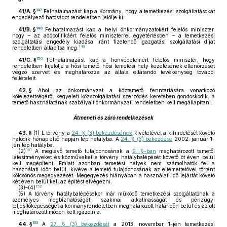
147
41/A. §
Felhatalmazást kap a Kormány, hogy a temetkezési szolgáltatásokat
engedélyező hatóságot rendeletben jelölje ki.
148
41/B. §
Felhatalmazást kap a helyi önkormányzatokért felelős miniszter,
hogy – az adópolitikáért felelős miniszterrel egyetértésben – a temetkezési
szolgáltatási engedély kiadása iránt fizetendő igazgatási szolgáltatási díjat
149
rendeletben állapítsa meg.
150
41/C. §
Felhatalmazást kap a honvédelemért felelős miniszter, hogy
rendeletben kijelölje a hősi temető, hősi temetési hely kezelésének ellenőrzését
végző szervet és meghatározza az általa ellátandó tevékenység további
feltételeit.
42. §
Ahol az önkormányzat a köztemető fenntartására vonatkozó
kötelezettségéről kegyeleti közszolgáltatási szerződés keretében gondoskodik, a
temető használatának szabályait önkormányzati rendeletben kell megállapítani.
Átmeneti és záró rendelkezések
43. §
(1)
E törvény a
24. § (3) bekezdésének
kivételével a kihirdetését követő
hatodik hónap első napján lép hatályba. A
24. § (3) bekezdése
2002. január 1-
jén lép hatályba.
151
(2)
A meglévő temető tulajdonosának a
9. §-ban
meghatározott temetői
létesítményeket és közműveket e törvény hatálybalépését követő öt éven belül
kell megépíteni. Emiatt azonban temetési helyek nem számolhatók fel a
használati időn belül, kivéve a temető tulajdonosának az eltemettetővel történt
kölcsönös megegyezését. Megegyezés hiányában a használati idő lejártát követő
két éven belül kell az építést elvégezni.
152
(3)–(4)
(5)
A törvény hatálybalépésekor már működő temetkezési szolgáltatónak a
személyes megbízhatóságát, szakmai alkalmasságát és pénzügyi
teljesítőképességét a kormányrendeletben meghatározott határidőn belül és az ott
meghatározott módon kell igazolnia.
153
44. §
A
27. § (3) bekezdését
a 2013. november 1-jén temetkezési