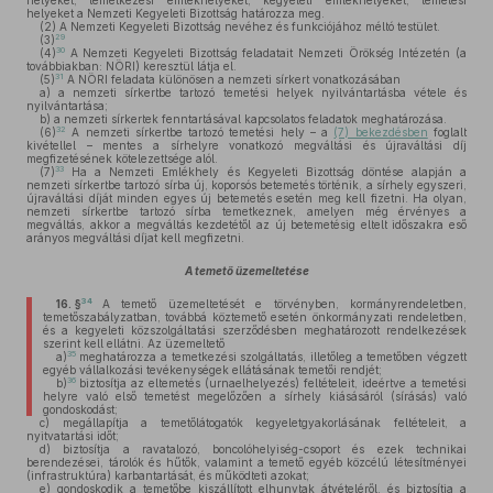
helyeket, temetkezési emlékhelyeket, kegyeleti emlékhelyeket, temetési
helyeket a Nemzeti Kegyeleti Bizottság határozza meg.
(2)
A Nemzeti Kegyeleti Bizottság nevéhez és funkciójához méltó testület.
29
(3)
30
(4)
A Nemzeti Kegyeleti Bizottság feladatait Nemzeti Örökség Intézetén (a
továbbiakban: NÖRI) keresztül látja el.
31
(5)
A NÖRI feladata különösen a nemzeti sírkert vonatkozásában
a)
a nemzeti sírkertbe tartozó temetési helyek nyilvántartásba vétele és
nyilvántartása;
b)
a nemzeti sírkertek fenntartásával kapcsolatos feladatok meghatározása.
32
(6)
A nemzeti sírkertbe tartozó temetési hely – a
(7) bekezdésben
foglalt
kivétellel – mentes a sírhelyre vonatkozó megváltási és újraváltási díj
megfizetésének kötelezettsége alól.
33
(7)
Ha a Nemzeti Emlékhely és Kegyeleti Bizottság döntése alapján a
nemzeti sírkertbe tartozó sírba új, koporsós betemetés történik, a sírhely egyszeri,
újraváltási díját minden egyes új betemetés esetén meg kell fizetni. Ha olyan,
nemzeti sírkertbe tartozó sírba temetkeznek, amelyen még érvényes a
megváltás, akkor a megváltás kezdetétől az új betemetésig eltelt időszakra eső
arányos megváltási díjat kell megfizetni.
A temető üzemeltetése
34
16. §
A temető üzemeltetését e törvényben, kormányrendeletben,
temetőszabályzatban, továbbá köztemető esetén önkormányzati rendeletben,
és a kegyeleti közszolgáltatási szerződésben meghatározott rendelkezések
szerint kell ellátni. Az üzemeltető
35
a)
meghatározza a temetkezési szolgáltatás, illetőleg a temetőben végzett
egyéb vállalkozási tevékenységek ellátásának temetői rendjét;
36
b)
biztosítja az eltemetés (urnaelhelyezés) feltételeit, ideértve a temetési
helyre való első temetést megelőzően a sírhely kiásásáról (sírásás) való
gondoskodást;
c)
megállapítja a temetőlátogatók kegyeletgyakorlásának feltételeit, a
nyitvatartási időt;
d)
biztosítja a ravatalozó, boncolóhelyiség-csoport és ezek technikai
berendezései, tárolók és hűtők, valamint a temető egyéb közcélú létesítményei
(infrastruktúra) karbantartását, és működteti azokat;
e)
gondoskodik a temetőbe kiszállított elhunytak átvételéről, és biztosítja a