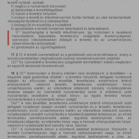
temető nyitását, zárását;
f)
megőrzi a nyilvántartó könyveket;
g)
tájékoztatja a temetőlátogatókat;
h)
kijelöli a temetési helyeket;
i)
elvégzi a temető és létesítményeinek tisztán tartását, az utak karbantartását,
síkosságmentesítését és a hóeltakarítást;
j)
összegyűjti és elszállítja a hulladékot;
k)
gondoskodik a temető rendjének betartásáról és betartatásáról;
37
l)
összehangolja a temetői létesítmények, így különösen a ravatalozó
használatával kapcsolatos temetkezési szolgáltatói tevékenységeket,
szervezési intézkedésekkel elősegíti a temetés és az urnaelhelyezés
zökkenőmentes lefolytatását;
m)
gondoskodik az ügyfélfogadásról.
17. §
(1)
A temető üzemeltetését az a gazdálkodó szervezet láthatja el, amely a
kormányrendeletben meghatározott szakmai követelményeknek megfelel.
38
(2)
Az üzemeltető a temetkezési szolgáltatók tekintetében köteles megtartani
az egyenlő bánásmód követelményét.
39
18. §
(1)
Amennyiben e törvény eltérően nem rendelkezik, a temetőben – a
kegyeleti jogok gyakorlása céljából – a temetési helyekről, befogadó nyilatkozat
alapján az elhunytak más temetőbe, temetkezési emlékhelyre történő
elhelyezéséről, valamint temetőn, temetkezési emlékhelyen kívüli
urnaelhelyezés esetén az eltemetésre kötelezett személy nyilatkozatának
tartalma alapján az üzemeltető nyilvántartást vezet. A sírboltokról szóló
nyilvántartás vezetésére a sírbolt könyv, az egyéb temetési helyek
nyilvántartására a nyilvántartó könyv szolgál.
40
(1a)
A más temetőbe, temetkezési emlékhelyre történő elhelyezésről szóló
befogadó nyilatkozat alapján vezetett nyilvántartás és a temetőn, temetkezési
emlékhelyen kívüli urnaelhelyezés esetén az eltemetésre kötelezett személy
nyilatkozatáról vezetett nyilvántartás a következő adatokat tartalmazza: az elhalt
természetes személyazonosító adatai, legutolsó lakóhelyének címe, az
elhalálozás időpontja, az eltemetés helye vagy a hamvak elhelyezésének helye,
valamint a nyilatkozatot tevő személy neve, lakcíme.
41
(2)
A nyilvántartó könyv a következő adatokat tartalmazza: folyószám, a
temetés (urnaelhelyezés vagy a hamvak szétszórásának) napja, az elhalt
természetes személyazonosító adatai, legutolsó lakóhelyének a címe, az