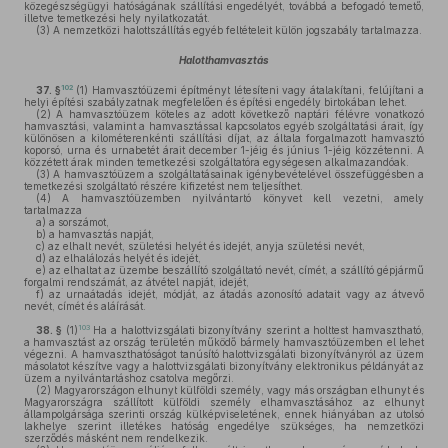
közegészségügyi hatóságának szállítási engedélyét, továbbá a befogadó temető,
illetve temetkezési hely nyilatkozatát.
(3)
A nemzetközi halottszállítás egyéb feltételeit külön jogszabály tartalmazza.
Halotthamvasztás
102
37. §
(1)
Hamvasztóüzemi építményt létesíteni vagy átalakítani, felújítani a
helyi építési szabályzatnak megfelelően és építési engedély birtokában lehet.
(2)
A hamvasztóüzem köteles az adott következő naptári félévre vonatkozó
hamvasztási, valamint a hamvasztással kapcsolatos egyéb szolgáltatási árait, így
különösen a kilométerenkénti szállítási díjat, az általa forgalmazott hamvasztó
koporsó, urna és urnabetét árait december 1-jéig és június 1-jéig közzétenni. A
közzétett árak minden temetkezési szolgáltatóra egységesen alkalmazandóak.
(3)
A hamvasztóüzem a szolgáltatásainak igénybevételével összefüggésben a
temetkezési szolgáltató részére kifizetést nem teljesíthet.
(4)
A hamvasztóüzemben nyilvántartó könyvet kell vezetni, amely
tartalmazza
a)
a sorszámot,
b)
a hamvasztás napját,
c)
az elhalt nevét, születési helyét és idejét, anyja születési nevét,
d)
az elhalálozás helyét és idejét,
e)
az elhaltat az üzembe beszállító szolgáltató nevét, címét, a szállító gépjármű
forgalmi rendszámát, az átvétel napját, idejét,
f)
az urnaátadás idejét, módját, az átadás azonosító adatait vagy az átvevő
nevét, címét és aláírását.
103
38. §
(1)
Ha a halottvizsgálati bizonyítvány szerint a holttest hamvasztható,
a hamvasztást az ország területén működő bármely hamvasztóüzemben el lehet
végezni. A hamvaszthatóságot tanúsító halottvizsgálati bizonyítványról az üzem
másolatot készítve vagy a halottvizsgálati bizonyítvány elektronikus példányát az
üzem a nyilvántartáshoz csatolva megőrzi.
(2)
Magyarországon elhunyt külföldi személy, vagy más országban elhunyt és
Magyarországra szállított külföldi személy elhamvasztásához az elhunyt
állampolgársága szerinti ország külképviseletének, ennek hiányában az utolsó
lakhelye szerint illetékes hatóság engedélye szükséges, ha nemzetközi
szerződés másként nem rendelkezik.