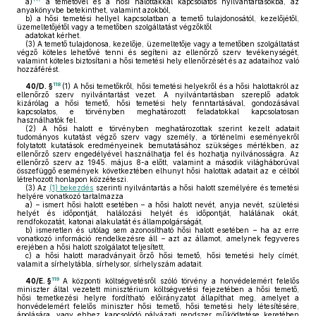
a)
a temetővel és a hősi halottakkal kapcsolatos nyilvántartásokba, az
anyakönyvbe betekinthet, valamint azokból,
b)
a hősi temetési hellyel kapcsolatban a temető tulajdonosától, kezelőjétől,
üzemeltetőjétől vagy a temetőben szolgáltatást végzőktől
adatokat kérhet.
(3)
A temető tulajdonosa, kezelője, üzemeltetője vagy a temetőben szolgáltatást
végző köteles lehetővé tenni és segíteni az ellenőrző szerv tevékenységét,
valamint köteles biztosítani a hősi temetési hely ellenőrzését és az adataihoz való
hozzáférést.
118
40/D. §
(1)
A hősi temetőkről, hősi temetési helyekről és a hősi halottakról az
ellenőrző szerv nyilvántartást vezet. A nyilvántartásban szereplő adatok
kizárólag a hősi temető, hősi temetési hely fenntartásával, gondozásával
kapcsolatos, e törvényben meghatározott feladatokkal kapcsolatosan
használhatók fel.
(2)
A hősi halott e törvényben meghatározottak szerint kezelt adatait
tudományos kutatást végző szerv vagy személy, a történelmi eseményekről
folytatott kutatások eredményeinek bemutatásához szükséges mértékben, az
ellenőrző szerv engedélyével használhatja fel és hozhatja nyilvánosságra. Az
ellenőrző szerv az 1945. május 8-a előtt, valamint a második világháborúval
összefüggő események következtében elhunyt hősi halottak adatait az e célból
létrehozott honlapon közzéteszi.
(3)
Az
(1) bekezdés
szerinti nyilvántartás a hősi halott személyére és temetési
helyére vonatkozó tartalmazza
a)
– ismert hősi halott esetében – a hősi halott nevét, anyja nevét, születési
helyét és időpontját, halálozási helyét és időpontját, halálának okát,
rendfokozatát, katonai alakulatát és állampolgárságát,
b)
ismeretlen és utólag sem azonosítható hősi halott esetében – ha az erre
vonatkozó információ rendelkezésre áll – azt az államot, amelynek fegyveres
erejében a hősi halott szolgálatot teljesített,
c)
a hősi halott maradványait őrző hősi temető, hősi temetési hely címét,
valamit a sírhelytábla, sírhelysor, sírhelyszám adatait.
119
40/E. §
A központi költségvetésről szóló törvény a honvédelemért felelős
miniszter által vezetett minisztérium költségvetési fejezetében a hősi temető,
hősi temetkezési helyre fordítható előirányzatot állapíthat meg, amelyet a
honvédelemért felelős miniszter hősi temető, hősi temetési hely létesítésére,
ápolására, vagy ehhez kapcsolódó pályázati rendszer működtetése keretében