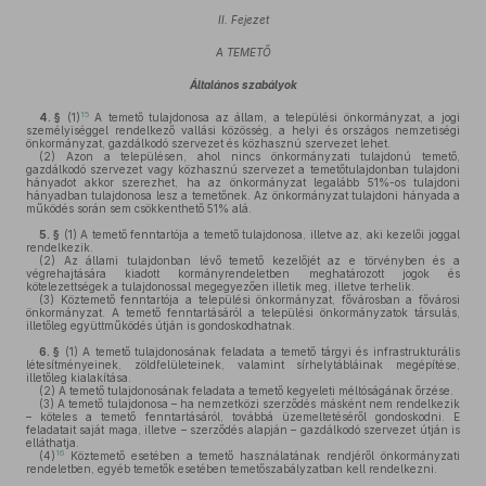
II. Fejezet
A TEMETŐ
Általános szabályok
15
4. §
(1)
A temető tulajdonosa az állam, a települési önkormányzat, a jogi
személyiséggel rendelkező vallási közösség, a helyi és országos nemzetiségi
önkormányzat, gazdálkodó szervezet és közhasznú szervezet lehet.
(2)
Azon a településen, ahol nincs önkormányzati tulajdonú temető,
gazdálkodó szervezet vagy közhasznú szervezet a temetőtulajdonban tulajdoni
hányadot akkor szerezhet, ha az önkormányzat legalább 51%-os tulajdoni
hányadban tulajdonosa lesz a temetőnek. Az önkormányzat tulajdoni hányada a
működés során sem csökkenthető 51% alá.
5. §
(1)
A temető fenntartója a temető tulajdonosa, illetve az, aki kezelői joggal
rendelkezik.
(2)
Az állami tulajdonban lévő temető kezelőjét az e törvényben és a
végrehajtására kiadott kormányrendeletben meghatározott jogok és
kötelezettségek a tulajdonossal megegyezően illetik meg, illetve terhelik.
(3)
Köztemető fenntartója a települési önkormányzat, fővárosban a fővárosi
önkormányzat. A temető fenntartásáról a települési önkormányzatok társulás,
illetőleg együttműködés útján is gondoskodhatnak.
6. §
(1)
A temető tulajdonosának feladata a temető tárgyi és infrastrukturális
létesítményeinek, zöldfelületeinek, valamint sírhelytábláinak megépítése,
illetőleg kialakítása.
(2)
A temető tulajdonosának feladata a temető kegyeleti méltóságának őrzése.
(3)
A temető tulajdonosa – ha nemzetközi szerződés másként nem rendelkezik
– köteles a temető fenntartásáról, továbbá üzemeltetéséről gondoskodni. E
feladatait saját maga, illetve – szerződés alapján – gazdálkodó szervezet útján is
elláthatja.
16
(4)
Köztemető esetében a temető használatának rendjéről önkormányzati
rendeletben, egyéb temetők esetében temetőszabályzatban kell rendelkezni.