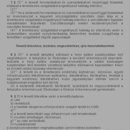
17
7. §
(1)
A temető fenntartásával és üzemeltetésével összefüggő feladatok
ellátását a temetkezési szolgáltatást engedélyező hatóság ellenőrzi.
18
(2)
19
(3)
Ha a köztemető fenntartásával és üzemeltetésével összefüggő feladatokat
az önkormányzat a kegyeleti közszolgáltatási szerződés útján látja el, a
temetkezési szolgáltatást engedélyező hatóság ellenőrzi a szerződésben foglaltak
maradéktalan teljesítését. Szerződésszegés esetén kezdeményezheti a
szerződés felmondását.
20
(4)
A temetkezési szolgáltatást engedélyező hatóság az ellenőrzés során a
köztemetőben vezetett nyilvántartásokba betekinthet, továbbá vizsgálhatja a
temetőben szolgáltatást végzők jogosultságát.
Temető létesítése, lezárása, megszüntetése, újra-használatbavétele
21
8. §
(1)
A temető beépítési előírásait a helyi építési szabályzatban kell
meghatározni. A települési (a fővárosban a kerületi) önkormányzat képviselő-
testülete a helyi építési szabályzat tervezetének a vallási közösségek
tulajdonában lévő temetőre vonatkozó beépítési előírásaival kapcsolatban kikéri
az érintett vallási közösség véleményét.
22
(2)
A temető és a temetkezési emlékhely építményei, közművei, egyéb
infrastrukturális létesítményei építéséhez, létesítéséhez, bővítéséhez, továbbá a
kegyeleti emlékhely létesítéséhez külön jogszabályban előírtak szerint a
tulajdonosnak engedélyt kell kérnie.
(3)
A köztemető létesítéséről, bővítéséről, lezárásáról és megszüntetéséről a
települési önkormányzat (fővárosban a fővárosi önkormányzat) gondoskodik.
9. §
(1)
A temető létesítése során a temetőtulajdonos
a)
utat,
b)
ravatalozót,
c)
a halottak ideiglenes elhelyezésére szolgáló tárolót és hűtőt,
23
d)
e)
a temető bekerítését vagy élősövénnyel való lehatárolását,
f)
vízvételi lehetőséget, illemhelyet,
24
g)
az utak sorfásítását,
h)
hulladéktárolót
a kormányrendeletben meghatározottak szerint köteles biztosítani.