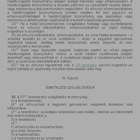
halottvizsgálati bizonyítvány alapján szabad eltemetni vagy elhamvasztani. A
halottvizsgálati bizonyítványt a temetés előtt kell az üzemeltető részére átadni,
vagy elektronikus dokumentumként megküldeni. Az elhunyt elhamvasztásához
a halottvizsgálati bizonyítványra minden esetben fel kell jegyezni az
elhamvaszthatóságot. A halottvizsgálati bizonyítvány egy papíralapú vagy
elektronikus példányának megőrzéséről a temető tulajdonosa gondoskodik.
57
(2)
Ha a halál körülményeinek vizsgálatára hatósági vagy büntetőeljárás
indult, az elhunyt eltemetéséhez, elhamvasztásához az eljáró hatóság
engedélye is szükséges.
(3)
Az elhunyt eltemetésére, elhamvasztására, az urna földbe temetésére – a
sírboltba temetés és az urna kivételével – olyan, a kegyeleti igényeknek
megfelelő koporsó, illetőleg kellék használható, amely lebomlik, és nem
veszélyezteti a környezetet.
58
(4)
Korai vagy középidős magzati halálozás esetén az elhalt magzat
halottvizsgálati bizonyítvány nélkül, a szülő írásbeli nyilatkozata alapján
temethető vagy hamvasztható el. A nyilatkozat alapján a maradványokat ki kell
adni, a szülő azok eltemettetésére köteles.
59
(5)
Ha az elhunyt fogvatartott volt, a
(2) bekezdés
szerinti engedélyt az
eljáró hatóság az ügyészség hozzájárulása alapján adja meg.
III. Fejezet
TEMETKEZÉSI SZOLGÁLTATÁSOK
60
25. §
(1)
Temetkezési szolgáltatási tevékenység:
a)
a temetésfelvétel,
61
b)
az elhunytnak a kegyeleti igényeknek megfelelő temetésre való
előkészítése,
62
c)
a temetéshez szükséges kellékekkel való ellátás, ideértve az eltemettető
felé történő értékesítést is,
d)
a ravatalozás,
63
e)
f)
sírhelynyitás és visszahantolás,
g)
a sírba helyezés,
h)
a halottszállítás,
i)
a hamvasztás és az urnakiadás,