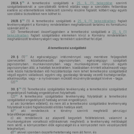
75
28/A. §
A temetkezési szolgáltató a
25. § (1) bekezdése
szerinti
szolgáltatásoknál a szerződéstől történő elállás vagy a szerződés felbontása
esetére az eltemettetésre kötelezett személy részére foglalót, kötbért vagy egyéb
szerződési biztosítékot nem köthet ki.
76
28/B. §
(1)
A temetkezési szolgáltató a
25. § (1) bekezdésében
foglalt
tevékenységéért a Kormány rendeletében meghatározott tartalmú és formátumú
számlát állít ki.
(2)
Temetkezéssel összefüggésben a temetkezési szolgáltató a
25. § (1)
bekezdésében
foglalt szolgáltatási elemeken kívül a Kormány rendeletében
meghatározott tevékenységért vagy termékért számíthat fel díjat.
A temetkezési szolgáltató
77
29. §
(1)
Az egészségügyi intézménnyel vagy mentésre feljogosított
szervezettel közalkalmazotti jogviszonyban, egészségügyi szolgálati
jogviszonyban, munkaviszonyban vagy munkavégzésre irányuló egyéb
jogviszonyban álló, a halottak kezelésében, kiadásában érintett alkalmazott vagy
vele közös háztartásban élő hozzátartozója nem lehet temetkezési szolgáltatást
végző egyéni vállalkozó, egyéni cég, gazdasági társaság vezető tisztségviselője,
alkalmazottja, vagy – a nyilvánosan működő részvénytársaságot kivéve – tagja.
78
(2)
79
30. §
(1)
Temetkezési szolgáltatási tevékenység a temetkezési szolgáltatást
engedélyező hatóság engedélyével folytatható.
80
(2)
A temetkezési szolgáltatási tevékenység folytatását a temetkezési
szolgáltatást engedélyező hatóság annak engedélyezi,
a)
aki büntetlen előéletű, és nem áll a temetkezési szolgáltatási tevékenység
folytatását kizáró foglalkozástól eltiltás hatálya alatt,
81
b)
aki rendelkezik e törvény szerinti megfelelő pénzügyi
teljesítőképességgel,
c)
aki rendelkezik az alapvető kegyeleti feltételeknek, valamint a
munkavégzésre vonatkozó előírásoknak megfelelő, a tevékenység méltóságát
nem sértő, a környezetben élők egészségét és a környezetet nem veszélyeztető
telephellyel,
82
d)
akivel szemben összeférhetetlenség nem áll fenn, és