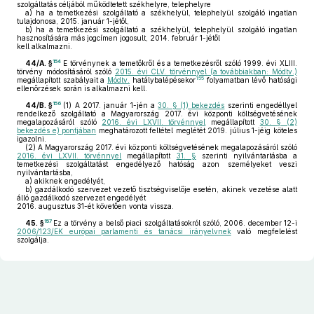
szolgáltatás céljából működtetett székhelyre, telephelyre
a)
ha a temetkezési szolgáltató a székhelyül, telephelyül szolgáló ingatlan
tulajdonosa, 2015. január 1-jétől,
b)
ha a temetkezési szolgáltató a székhelyül, telephelyül szolgáló ingatlan
hasznosítására más jogcímen jogosult, 2014. február 1-jétől
kell alkalmazni.
154
44/A. §
E törvénynek a temetőkről és a temetkezésről szóló 1999. évi XLIII.
törvény módosításáról szóló
2015. évi CLV. törvénnyel (a továbbiakban: Módtv.)
155
megállapított szabályait a
Módtv.
hatálybalépésekor
folyamatban lévő hatósági
ellenőrzések során is alkalmazni kell.
156
44/B. §
(1)
A 2017. január 1-jén a
30. § (1) bekezdés
szerinti engedéllyel
rendelkező szolgáltató a Magyarország 2017. évi központi költségvetésének
megalapozásáról szóló
2016. évi LXVII. törvénnyel
megállapított
30. § (2)
bekezdés e) pontjában
meghatározott feltétel meglétét 2019. július 1-jéig köteles
igazolni.
(2)
A Magyarország 2017. évi központi költségvetésének megalapozásáról szóló
2016. évi LXVII. törvénnyel
megállapított
31. §
szerinti nyilvántartásba a
temetkezési szolgáltatást engedélyező hatóság azon személyeket veszi
nyilvántartásba,
a)
akiknek engedélyét,
b)
gazdálkodó szervezet vezető tisztségviselője esetén, akinek vezetése alatt
álló gazdálkodó szervezet engedélyét
2016. augusztus 31-ét követően vonta vissza.
157
45. §
Ez a törvény a belső piaci szolgáltatásokról szóló, 2006. december 12-i
2006/123/EK európai parlamenti és tanácsi irányelvnek
való megfelelést
szolgálja.