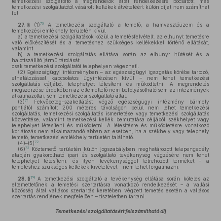
temetkezési szolgáltató a megrendelők által rendelkezésre bocsátott, más
temetkezési szolgáltatótól vásárolt kellékek átvételéért külön díjat nem számíthat
fel.
70
27. §
(1)
A temetkezési szolgáltató a temető, a hamvasztóüzem és a
temetkezési emlékhely területén kívül
a)
a temetkezési szolgáltatások közül a temetésfelvételt, az elhunyt temetésre
való előkészítését és a temetéshez szükséges kellékekkel történő ellátását,
valamint
b)
a temetkezési szolgáltatás ellátása során az elhunyt hűtését és a
halottszállító jármű tárolását
csak temetkezési szolgáltatói telephelyen végezheti.
(2)
Egészségügyi intézményben – az egészségügyi igazgatás körébe tartozó,
elhalálozással kapcsolatos ügyintézésen kívül – nem lehet temetkezési
szolgáltatás céljából telephelyet létesíteni és működtetni. A megrendelés
megszerzése érdekében az eltemettető nem befolyásolható sem az intézmények
alkalmazottai, sem temetkezési szolgáltató által.
71
(3)
Fekvőbeteg-szakellátást végző egészségügyi intézmény bármely
pontjától számított 200 méteres távolságon belül nem lehet temetkezési
szolgáltatás, temetkezési szolgáltatás ismertetése vagy temetkezési szolgáltatás
közvetítése, valamint temetkezési kellék bemutatása céljából székhelyet vagy
telephelyet létesíteni és működtetni. A létesítésre és működtetésre vonatkozó
korlátozás nem alkalmazandó abban az esetben, ha a székhely vagy telephely
temető, temetkezési emlékhely területén található.
72
(4)–(5)
73
(6)
Köztemető területén külön jogszabályban meghatározott telepengedély
alapján gyakorolható ipari és szolgáltató tevékenység végzésére nem lehet
telephelyet létesíteni, és ilyen tevékenységgel létrehozott terméket – a
temetéshez szükséges kellékek kivételével – nem lehet forgalmazni.
74
28. §
A temetkezési szolgáltató a tevékenység ellátása során köteles az
eltemettetőnek a temetési szertartásra vonatkozó rendelkezését – a vallási
közösség által vallásos szertartás keretében végzett temetés esetén a vallásos
szertartás rendjének megfelelően – tiszteletben tartani.
Temetkezési szolgáltatásért felszámítható díj