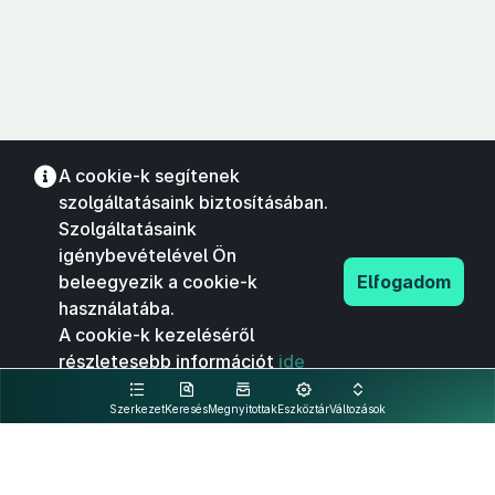
A cookie-k segítenek
szolgáltatásaink biztosításában.
Szolgáltatásaink
igénybevételével Ön
beleegyezik a cookie-k
Elfogadom
használatába.
A cookie-k kezeléséről
részletesebb információt
ide
kattintva olvashat.
Szerkezet
Keresés
Megnyitottak
Eszköztár
Változások