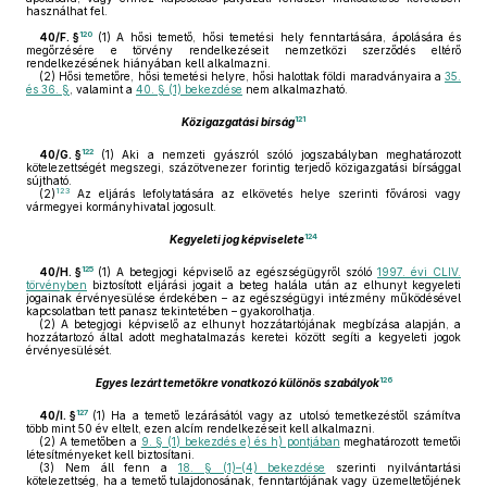
használhat fel.
120
40/F. §
(1)
A hősi temető, hősi temetési hely fenntartására, ápolására és
megőrzésére e törvény rendelkezéseit nemzetközi szerződés eltérő
rendelkezésének hiányában kell alkalmazni.
(2)
Hősi temetőre, hősi temetési helyre, hősi halottak földi maradványaira a
35.
és 36. §
, valamint a
40. § (1) bekezdése
nem alkalmazható.
121
Közigazgatási bírság
122
40/G. §
(1)
Aki a nemzeti gyászról szóló jogszabályban meghatározott
kötelezettségét megszegi, százötvenezer forintig terjedő közigazgatási bírsággal
sújtható.
123
(2)
Az eljárás lefolytatására az elkövetés helye szerinti fővárosi vagy
vármegyei kormányhivatal jogosult.
124
Kegyeleti jog képviselete
125
40/H. §
(1)
A betegjogi képviselő az egészségügyről szóló
1997. évi CLIV.
törvényben
biztosított eljárási jogait a beteg halála után az elhunyt kegyeleti
jogainak érvényesülése érdekében – az egészségügyi intézmény működésével
kapcsolatban tett panasz tekintetében – gyakorolhatja.
(2)
A betegjogi képviselő az elhunyt hozzátartójának megbízása alapján, a
hozzátartozó által adott meghatalmazás keretei között segíti a kegyeleti jogok
érvényesülését.
126
Egyes lezárt temetőkre vonatkozó különös szabályok
127
40/I. §
(1)
Ha a temető lezárásától vagy az utolsó temetkezéstől számítva
több mint 50 év eltelt, ezen alcím rendelkezéseit kell alkalmazni.
(2)
A temetőben a
9. § (1) bekezdés e) és h) pontjában
meghatározott temetői
létesítményeket kell biztosítani.
(3)
Nem áll fenn a
18. § (1)–(4) bekezdése
szerinti nyilvántartási
kötelezettség, ha a temető tulajdonosának, fenntartójának vagy üzemeltetőjének