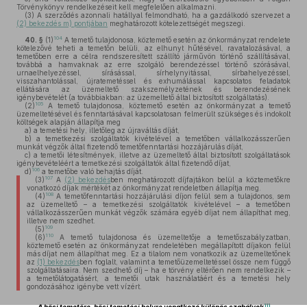
Törvénykönyv rendelkezéseit kell megfelelően alkalmazni.
(3)
A szerződés azonnali hatállyal felmondható, ha a gazdálkodó szervezet a
(2) bekezdés m) pontjában
meghatározott kötelezettségét megszegi.
104
40. §
(1)
A temető tulajdonosa, köztemető esetén az önkormányzat rendelete
kötelezővé teheti a temetőn belüli, az elhunyt hűtésével, ravatalozásával, a
temetőben erre a célra rendszeresített szállító járművön történő szállításával,
továbbá a hamvaknak az erre szolgáló berendezéssel történő szórásával,
urnaelhelyezéssel, sírásással, sírhelynyitással, sírbahelyezéssel,
visszahantolással, újratemetéssel és exhumálással kapcsolatos feladatok
ellátására az üzemeltető szakszemélyzetének és berendezésének
igénybevételét (a továbbiakban: az üzemeltető által biztosított szolgáltatás).
105
(2)
A temető tulajdonosa, köztemető esetén az önkormányzat a temető
üzemeltetésével és fenntartásával kapcsolatosan felmerült szükséges és indokolt
költségek alapján állapítja meg
a)
a temetési hely, illetőleg az újraváltás díját,
b)
a temetkezési szolgáltatók kivételével a temetőben vállalkozásszerűen
munkát végzők által fizetendő temetőfenntartási hozzájárulás díját,
c)
a temetői létesítmények, illetve az üzemeltető által biztosított szolgáltatások
igénybevételéért a temetkezési szolgáltatók által fizetendő díjat,
106
d)
a temetőbe való behajtás díját.
107
(3)
A
(2) bekezdés
ben meghatározott díjfajtákon belül a köztemetőkre
vonatkozó díjak mértékét az önkormányzat rendeletben állapítja meg.
108
(4)
A temetőfenntartási hozzájárulási díjon felül sem a tulajdonos, sem
az üzemeltető – a temetkezési szolgáltatók kivételével – a temetőben
vállalkozásszerűen munkát végzők számára egyéb díjat nem állapíthat meg,
illetve nem szedhet.
109
(5)
110
(6)
A temető tulajdonosa és üzemeltetője a temetőszabályzatban,
köztemető esetén az önkormányzat rendeletében megállapított díjakon felül
más díjat nem állapíthat meg. Ez a tilalom nem vonatkozik az üzemeltetőnek
az
(1) bekezdés
ben foglalt, valamint a temetőüzemeltetéssel össze nem függő
szolgáltatásaira. Nem szedhető díj – ha e törvény eltérően nem rendelkezik –
a temetőlátogatásért, a temetői utak használatáért és a temetési hely
gondozásához igénybe vett vízért.
111