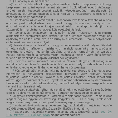
3. §
E törvény alkalmazásában
9
a)
temető:
a település közigazgatási területén belüli, beépítésre szánt vagy
beépítésre nem szánt, építési használata szerinti zöldfelületi jellegű különleges
terület, amely kegyeleti célokat szolgál, közegészségügyi rendeltetésű, és
amelyet az elhunytak eltemetésére, a hamvak elhelyezésére létesítettek és
használnak, vagy használtak;
10
b)
köztemető:
az önkormányzat tulajdonában lévő temető, továbbá az a nem
önkormányzati tulajdonban lévő temető vagy temetőrész, amelyben az
önkormányzat – a temető tulajdonosával kötött megállapodás alapján – a
köztemető fenntartására vonatkozó kötelezettségét teljesíti;
c)
temetkezési emlékhely:
a temetőn kívül, különösen templomban,
altemplomban, templomkertben, történeti kertben, urnacsarnokházban vagy más
építményben és területen lévő, az elhunytak eltemetésére, urnák elhelyezésére
és hamvak szétszórására szolgál;
d)
temetési hely:
a temetőben vagy a temetkezési emlékhelyen létesített
sírhely, sírbolt, urnafülke, urnasírhely, urnasírbolt, valamint a hamvasztóüzemi
építmény területén, ingatlanán létesített urnafülke, urnasírhely. A temetési
helyek egyes formái, a temetés módja, továbbá a földben vagy építményben
történő elhelyezkedése alapján különböznek egymástól;
11
e)
nemzeti sírkert (nemzeti panteon):
a Nemzeti Kegyeleti Bizottság által
annak minősített temető, hősi temető, hősi temetési hely, továbbá temetkezési
emlékhely, kegyeleti emlékhely, temetési helyek összessége;
12
f)
hősi temető, hősi temetési hely:
nemzetközi szerződés eltérő rendelkezése
hiányában a honvédelmi kötelezettség fegyveres vagy fegyver nélküli
teljesítése közben elesettek, továbbá a teljesítést követően, ezzel közvetlenül
összefüggésbe hozható okból elhunytak, valamint háborúban kényszermunkára
hurcoltak és elhunytak eltemetésére, hamvaik elhelyezésére szolgáló temető
(temetőrész), temetési hely;
g)
kegyeleti emlékhely:
elhunytak emlékének megjelölésére és megőrzésére
létesített építmény, emlékmű, emlékjel, épületen elhelyezett emléktábla;
h)
kegyeleti közszolgáltatás:
a köztemető fenntartását, továbbá üzemeltetését
magába foglaló egyéni és közösségi kegyeleti célú, az elhunyt emlékének
megőrzésére irányuló önkormányzati tevékenységek összessége;
13
i)
egészségügyi intézmény:
egészségügyi szolgáltatás nyújtására jogosító
működési engedéllyel rendelkező személy, illetőleg intézmény;
14
j)
korai vagy középidős magzati halál:
az egészségügyről szóló
1997. évi
CLIV. törvény 216. § e) pontjában
meghatározott haláleset.