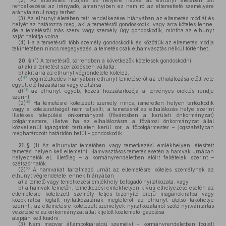
(2)
Az eltemetés módjára és helyére nézve az elhunyt életében tett
rendelkezése az irányadó, amennyiben ez nem ró az eltemettető személyére
aránytalanul nagy terhet.
(3)
Az elhunyt életében tett rendelkezése hiányában az eltemetés módját és
helyét az határozza meg, aki a temetésről gondoskodik, vagy arra köteles lenne,
de a temetésről más szerv vagy személy úgy gondoskodik, mintha az elhunyt
saját halottja volna.
(4)
Ha a temetésről több személy gondoskodik és közöttük az eltemetés módja
tekintetében nincs megegyezés, a temetés csak elhamvasztás nélkül történhet.
20. §
(1)
A temetésről sorrendben a következők kötelesek gondoskodni:
a)
aki a temetést szerződésben vállalta;
b)
akit arra az elhunyt végrendelete kötelez;
47
c)
végintézkedés hiányában elhunyt temetéséről az elhalálozása előtt vele
együtt élő házastársa vagy élettársa;
48
d)
az elhunyt egyéb, közeli hozzátartozója a törvényes öröklés rendje
szerint.
49
(2)
Ha temetésre kötelezett személy nincs, ismeretlen helyen tartózkodik
vagy a kötelezettségét nem teljesíti, a temetésről az elhalálozás helye szerint
illetékes települési önkormányzat (fővárosban a kerületi önkormányzat)
polgármestere, illetve ha az elhalálozásra a fővárosi önkormányzat által
közvetlenül igazgatott területen kerül sor, a főpolgármester – jogszabályban
meghatározott határidőn belül – gondoskodik.
21. §
(1)
Az elhunytat temetőben vagy temetkezési emlékhelyen létesített
temetési helyen kell eltemetni. Hamvasztásos temetés esetén a hamvak urnában
helyezhetők el, illetőleg – a kormányrendeletben előírt feltételek szerint –
szétszórhatók.
50
(2)
A hamvakat tartalmazó urnát az eltemetésre köteles személynek az
elhunyt végrendelete, ennek hiányában
a)
a temető vagy temetkezési emlékhely befogadó nyilatkozata, vagy
b)
a hamvak temetőn, temetkezési emlékhelyen kívüli elhelyezése esetén az
eltemetésre kötelezett személy teljes bizonyító erejű magánokiratba vagy
közokiratba foglalt nyilatkozatának meglétéről az elhunyt utolsó lakóhelye
szerinti, az eltemetésre kötelezett személyek nyilatkozatairól szóló nyilvántartás
vezetésére az önkormányzat által kijelölt köztemető igazolása
alapján kell kiadni.
(3)
Nem magyar állampolgárságú személyt – kormányrendeletben foglalt