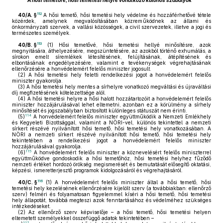
A hősi temetőre, hősi temetési helyre vonatkozó különös szabályok
112
40/A. §
A hősi temető, hősi temetési hely védelme és hozzáférhetővé tétele
közérdek, amelynek megvalósításában közreműködnek az állami és
önkormányzati szervek, a vallási közösségek, a civil szervezetek, illetve a jogi és
természetes személyek.
113
40/B. §
(1)
Hősi temetővé, hősi temetési hellyé minősítésre, azok
megnyitására, áthelyezésére, megszüntetésére, az azokból történő exhumálás, a
sírokon emelt síremlékek létesítésének, felújításának, átépítésének és
elbontásának engedélyezésére, valamint e tevékenységek végrehajtásának
ellenőrzésére a honvédelemért felelős miniszter jogosult.
(2)
A hősi temetési hely feletti rendelkezési jogot a honvédelemért felelős
miniszter gyakorolja.
(3)
A hősi temetési hely mentes a sírhelyre vonatkozó megváltási és újraváltási
díj megfizetésének kötelezettsége alól.
(4)
A hősi temetési helyre a hősi halott hozzátartozóit a honvédelemért felelős
miniszter hozzájárulásával lehet eltemetni, azonban ez a körülmény a sírhely
minősítését és jogszabályban biztosított különleges státuszát nem érinti.
114
(5)
A honvédelemért felelős miniszter együttműködik a Nemzeti Emlékhely
és Kegyeleti Bizottsággal, valamint a NÖRI-vel, különös tekintettel a nemzeti
sírkert részévé nyilvánított hősi temető, hősi temetési hely vonatkozásában. A
NÖRI a nemzeti sírkert részévé nyilvánított hősi temető, hősi temetési hely
tekintetében a rendelkezési jogot a honvédelemért felelős miniszter
hozzájárulásával gyakorolja.
115
(6)
A honvédelemért felelős miniszter a köznevelésért felelős miniszterrel
együttműködve gondoskodik a hősi temetőhöz, hősi temetési helyhez fűződő
nemzeti értéket hordozó örökség megismerését és bemutatását elősegítő oktatási,
képzési, ismeretterjesztő programok kidolgozásáról és végrehajtásáról.
116
40/C. §
(1)
A honvédelemért felelős miniszter által a hősi temető, hősi
temetési hely kezelésének ellenőrzésére kijelölt szerv (a továbbiakban: ellenőrző
szerv) felméri és folyamatosan figyelemmel kíséri a hősi temető, hősi temetési
hely állapotát, továbbá megteszi azok fenntartásához és védelméhez szükséges
intézkedéseket.
(2)
Az ellenőrző szerv képviselője – a hősi temető, hősi temetési helyen
eltemetett személyekkel összefüggő adatok tekintetében –
117