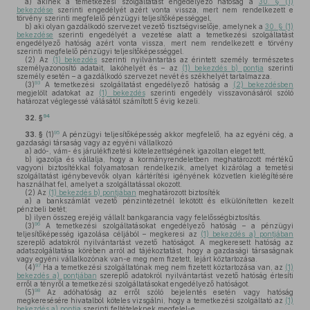
a)
akinek a temetkezési szolgáltatást engedélyező hatóság a
30. § (1)
bekezdése
szerinti engedélyét azért vonta vissza, mert nem rendelkezett e
törvény szerinti megfelelő pénzügyi teljesítőképességgel,
b)
aki olyan gazdálkodó szervezet vezető tisztségviselője, amelynek a
30. § (1)
bekezdése
szerinti engedélyét a vezetése alatt a temetkezési szolgáltatást
engedélyező hatóság azért vonta vissza, mert nem rendelkezett e törvény
szerinti megfelelő pénzügyi teljesítőképességgel.
(2)
Az
(1) bekezdés
szerinti nyilvántartás az érintett személy természetes
személyazonosító adatait, lakóhelyét és – az
(1) bekezdés b) pontja
szerinti
személy esetén – a gazdálkodó szervezet nevét és székhelyét tartalmazza.
93
(3)
A temetkezési szolgáltatást engedélyező hatóság a
(2) bekezdésben
megjelölt adatokat az
(1) bekezdés
szerinti engedély visszavonásáról szóló
határozat véglegessé válásától számított 5 évig kezeli.
94
32. §
95
33. §
(1)
A pénzügyi teljesítőképesség akkor megfelelő, ha az egyéni cég, a
gazdasági társaság vagy az egyéni vállalkozó
a)
adó-, vám- és járulékfizetési kötelezettségének igazoltan eleget tett,
b)
igazolja és vállalja, hogy a kormányrendeletben meghatározott mértékű
vagyoni biztosítékkal folyamatosan rendelkezik, amelyet kizárólag a temetési
szolgáltatást igénybevevők olyan kártérítési igényének közvetlen kielégítésére
használhat fel, amelyet a szolgáltatással okozott.
(2)
Az
(1) bekezdés b) pontjában
meghatározott biztosíték
a)
a bankszámlát vezető pénzintézetnél lekötött és elkülönítetten kezelt
pénzbeli betét;
b)
ilyen összeg erejéig vállalt bankgarancia vagy felelősségbiztosítás.
96
(3)
A temetkezési szolgáltatásokat engedélyező hatóság – a pénzügyi
teljesítőképesség igazolása céljából – megkeresi az
(1) bekezdés a) pontjában
szereplő adatokról nyilvántartást vezető hatóságot. A megkeresett hatóság az
adatszolgáltatása körében arról ad tájékoztatást, hogy a gazdasági társaságnak
vagy egyéni vállalkozónak van-e meg nem fizetett, lejárt köztartozása.
97
(4)
Ha a temetkezési szolgáltatónak meg nem fizetett köztartozása van, az
(1)
bekezdés a) pontjában
szereplő adatokról nyilvántartást vezető hatóság értesíti
erről a tényről a temetkezési szolgáltatásokat engedélyező hatóságot.
98
(5)
Az adóhatóság az erről szóló bejelentés esetén vagy hatóság
megkeresésére hivatalból köteles vizsgálni, hogy a temetkezési szolgáltató az
(1)
bekezdés a) pontja
szerinti feltételeknek megfelel-e.