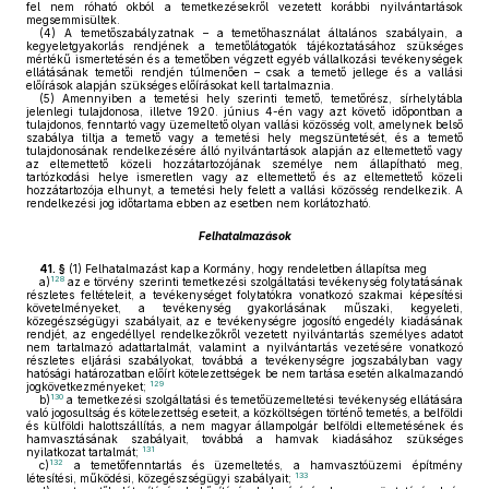
fel nem róható okból a temetkezésekről vezetett korábbi nyilvántartások
megsemmisültek.
(4)
A temetőszabályzatnak – a temetőhasználat általános szabályain, a
kegyeletgyakorlás rendjének a temetőlátogatók tájékoztatásához szükséges
mértékű ismertetésén és a temetőben végzett egyéb vállalkozási tevékenységek
ellátásának temetői rendjén túlmenően – csak a temető jellege és a vallási
előírások alapján szükséges előírásokat kell tartalmaznia.
(5)
Amennyiben a temetési hely szerinti temető, temetőrész, sírhelytábla
jelenlegi tulajdonosa, illetve 1920. június 4-én vagy azt követő időpontban a
tulajdonos, fenntartó vagy üzemeltető olyan vallási közösség volt, amelynek belső
szabálya tiltja a temető vagy a temetési hely megszüntetését, és a temető
tulajdonosának rendelkezésére álló nyilvántartások alapján az eltemettető vagy
az eltemettető közeli hozzátartozójának személye nem állapítható meg,
tartózkodási helye ismeretlen vagy az eltemettető és az eltemettető közeli
hozzátartozója elhunyt, a temetési hely felett a vallási közösség rendelkezik. A
rendelkezési jog időtartama ebben az esetben nem korlátozható.
Felhatalmazások
41. §
(1)
Felhatalmazást kap a Kormány, hogy rendeletben állapítsa meg
128
a)
az e törvény szerinti temetkezési szolgáltatási tevékenység folytatásának
részletes feltételeit, a tevékenységet folytatókra vonatkozó szakmai képesítési
követelményeket, a tevékenység gyakorlásának műszaki, kegyeleti,
közegészségügyi szabályait, az e tevékenységre jogosító engedély kiadásának
rendjét, az engedéllyel rendelkezőkről vezetett nyilvántartás személyes adatot
nem tartalmazó adattartalmát, valamint a nyilvántartás vezetésére vonatkozó
részletes eljárási szabályokat, továbbá a tevékenységre jogszabályban vagy
hatósági határozatban előírt kötelezettségek be nem tartása esetén alkalmazandó
129
jogkövetkezményeket;
130
b)
a temetkezési szolgáltatási és temetőüzemeltetési tevékenység ellátására
való jogosultság és kötelezettség eseteit, a közköltségen történő temetés, a belföldi
és külföldi halottszállítás, a nem magyar állampolgár belföldi eltemetésének és
hamvasztásának szabályait, továbbá a hamvak kiadásához szükséges
131
nyilatkozat tartalmát;
132
c)
a temetőfenntartás és üzemeltetés, a hamvasztóüzemi építmény
133
létesítési, működési, közegészségügyi szabályait;