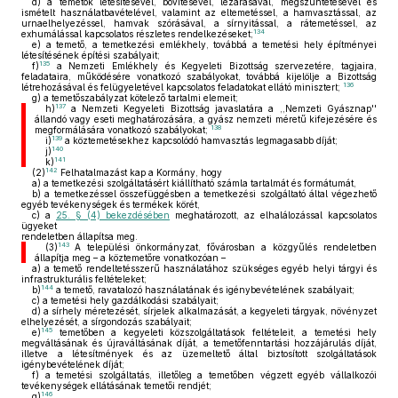
d)
a temetők létesítésével, bővítésével, lezárásával, megszüntetésével és
ismételt használatbavételével, valamint az eltemetéssel, a hamvasztással, az
urnaelhelyezéssel, hamvak szórásával, a sírnyitással, a rátemetéssel, az
134
exhumálással kapcsolatos részletes rendelkezéseket;
e)
a temető, a temetkezési emlékhely, továbbá a temetési hely építményei
létesítésének építési szabályait;
135
f)
a Nemzeti Emlékhely és Kegyeleti Bizottság szervezetére, tagjaira,
feladataira, működésére vonatkozó szabályokat, továbbá kijelölje a Bizottság
136
létrehozásával és felügyeletével kapcsolatos feladatokat ellátó minisztert;
g)
a temetőszabályzat kötelező tartalmi elemeit;
137
h)
a Nemzeti Kegyeleti Bizottság javaslatára a ,,Nemzeti Gyásznap''
állandó vagy eseti meghatározására, a gyász nemzeti méretű kifejezésére és
138
megformálására vonatkozó szabályokat;
139
i)
a köztemetésekhez kapcsolódó hamvasztás legmagasabb díját;
140
j)
141
k)
142
(2)
Felhatalmazást kap a Kormány, hogy
a)
a temetkezési szolgáltatásért kiállítható számla tartalmát és formátumát,
b)
a temetkezéssel összefüggésben a temetkezési szolgáltató által végezhető
egyéb tevékenységek és termékek körét,
c)
a
25. § (4) bekezdésében
meghatározott, az elhalálozással kapcsolatos
ügyeket
rendeletben állapítsa meg.
143
(3)
A települési önkormányzat, fővárosban a közgyűlés rendeletben
állapítja meg – a köztemetőre vonatkozóan –
a)
a temető rendeltetésszerű használatához szükséges egyéb helyi tárgyi és
infrastrukturális feltételeket;
144
b)
a temető, ravatalozó használatának és igénybevételének szabályait;
c)
a temetési hely gazdálkodási szabályait;
d)
a sírhely méretezését, sírjelek alkalmazását, a kegyeleti tárgyak, növényzet
elhelyezését, a sírgondozás szabályait;
145
e)
temetőben a kegyeleti közszolgáltatások feltételeit, a temetési hely
megváltásának és újraváltásának díját, a temetőfenntartási hozzájárulás díját,
illetve a létesítmények és az üzemeltető által biztosított szolgáltatások
igénybevételének díját;
f)
a temetési szolgáltatás, illetőleg a temetőben végzett egyéb vállalkozói
tevékenységek ellátásának temetői rendjét;
146
g)