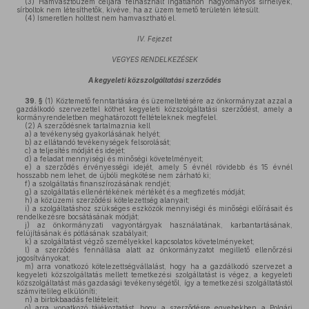
(3)
Hamvasztóüzem céljára felhasznált ingatlanon hagyományos sírhelyek,
sírboltok nem létesíthetők, kivéve, ha az üzem temető területén létesült.
(4)
Ismeretlen holttest nem hamvasztható el.
IV. Fejezet
VEGYES RENDELKEZÉSEK
A kegyeleti közszolgáltatási szerződés
39. §
(1)
Köztemető fenntartására és üzemeltetésére az önkormányzat azzal a
gazdálkodó szervezettel köthet kegyeleti közszolgáltatási szerződést, amely a
kormányrendeletben meghatározott feltételeknek megfelel.
(2)
A szerződésnek tartalmaznia kell
a)
a tevékenység gyakorlásának helyét;
b)
az ellátandó tevékenységek felsorolását;
c)
a teljesítés módját és idejét;
d)
a feladat mennyiségi és minőségi követelményeit;
e)
a szerződés érvényességi idejét, amely 5 évnél rövidebb és 15 évnél
hosszabb nem lehet, de újbóli megkötése nem zárható ki;
f)
a szolgáltatás finanszírozásának rendjét;
g)
a szolgáltatás ellenértékének mértékét és a megfizetés módját;
h)
a közüzemi szerződési kötelezettség alanyait;
i)
a szolgáltatáshoz szükséges eszközök mennyiségi és minőségi előírásait és
rendelkezésre bocsátásának módját;
j)
az önkormányzati vagyontárgyak használatának, karbantartásának,
felújításának és pótlásának szabályait;
k)
a szolgáltatást végző személyekkel kapcsolatos követelményeket;
l)
a szerződés fennállása alatt az önkormányzatot megillető ellenőrzési
jogosítványokat;
m)
arra vonatkozó kötelezettségvállalást, hogy ha a gazdálkodó szervezet a
kegyeleti közszolgáltatás mellett temetkezési szolgáltatást is végez, a kegyeleti
közszolgáltatást más gazdasági tevékenységétől, így a temetkezési szolgáltatástól
számvitelileg elkülöníti;
n)
a birtokbaadás feltételeit;
o)
arra vonatkozó tájékoztatást, hogy a szerződésre egyebekben a Polgári