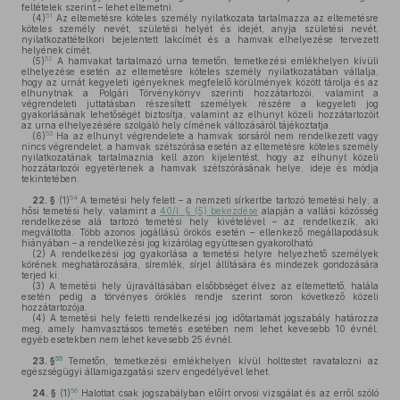
feltételek szerint – lehet eltemetni.
51
(4)
Az eltemetésre köteles személy nyilatkozata tartalmazza az eltemetésre
köteles személy nevét, születési helyét és idejét, anyja születési nevét,
nyilatkozattételkori bejelentett lakcímét és a hamvak elhelyezése tervezett
helyének címét.
52
(5)
A hamvakat tartalmazó urna temetőn, temetkezési emlékhelyen kívüli
elhelyezése esetén az eltemetésre köteles személy nyilatkozatában vállalja,
hogy az urnát kegyeleti igényeknek megfelelő körülmények között tárolja és az
elhunytnak a Polgári Törvénykönyv szerinti hozzátartozói, valamint a
végrendeleti juttatásban részesített személyek részére a kegyeleti jog
gyakorlásának lehetőségét biztosítja, valamint az elhunyt közeli hozzátartozóit
az urna elhelyezésére szolgáló hely címének változásáról tájékoztatja.
53
(6)
Ha az elhunyt végrendelete a hamvak sorsáról nem rendelkezett vagy
nincs végrendelet, a hamvak szétszórása esetén az eltemetésre köteles személy
nyilatkozatának tartalmaznia kell azon kijelentést, hogy az elhunyt közeli
hozzátartozói egyetértenek a hamvak szétszórásának helye, ideje és módja
tekintetében.
54
22. §
(1)
A temetési hely felett – a nemzeti sírkertbe tartozó temetési hely, a
hősi temetési hely, valamint a
40/I. § (5) bekezdése
alapján a vallási közösség
rendelkezése alá tartozó temetési hely kivételével – az rendelkezik, aki
megváltotta. Több azonos jogállású örökös esetén – ellenkező megállapodásuk
hiányában – a rendelkezési jog kizárólag együttesen gyakorolható.
(2)
A rendelkezési jog gyakorlása a temetési helyre helyezhető személyek
körének meghatározására, síremlék, sírjel állítására és mindezek gondozására
terjed ki.
(3)
A temetési hely újraváltásában elsőbbséget élvez az eltemettető, halála
esetén pedig a törvényes öröklés rendje szerint soron következő közeli
hozzátartozója.
(4)
A temetési hely feletti rendelkezési jog időtartamát jogszabály határozza
meg, amely hamvasztásos temetés esetében nem lehet kevesebb 10 évnél,
egyéb esetekben nem lehet kevesebb 25 évnél.
55
23. §
Temetőn, temetkezési emlékhelyen kívül holttestet ravatalozni az
egészségügyi államigazgatási szerv engedélyével lehet.
56
24. §
(1)
Halottat csak jogszabályban előírt orvosi vizsgálat és az erről szóló