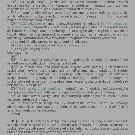
83
e)
aki saját maga, gazdálkodó szervezet esetében, akinek vezető
tisztségviselője rendelkezik a Kormány rendeletében meghatározott szakmai
képesítéssel és megfelel az abban meghatározott feltételeknek,
84
f)
aki vagy gazdálkodó szervezet esetében, amelynek vezető tisztségviselője
a temetkezési szolgáltatásokat engedélyező hatóság
31. §-a
szerinti
nyilvántartásában nem szerepel.
85
(3)
A
(2) bekezdésben
meghatározott követelményeket, a
33. § (1) bekezdés
a) pontban
meghatározottak kivételével – a bűnügyi nyilvántartási rendszerről,
az Európai Unió tagállamainak bíróságai által magyar állampolgárokkal szemben
hozott ítéletek nyilvántartásáról, valamint a bűnügyi és rendészeti biometrikus
adatok nyilvántartásáról szóló törvényben meghatározottakra figyelemmel –
a)
egyéni vállalkozás esetén az egyéni vállalkozónak,
b)
a gazdasági társaság vezető tisztségviselőjének,
c)
az egyéni cég tagjának
kell igazolnia.
86
(4)
87
(5)
A temetkezési szolgáltatásokat engedélyező hatóság az engedéllyel
rendelkező szolgáltatókról nyilvántartást vezet.
88
(6)
A temetkezési szolgáltatásokat engedélyező hatóság a temetkezési
szolgáltatási tevékenység gyakorlásának időtartama alatt legalább 2 évente
ellenőrzi a szolgáltatókat. A telephely ellenőrzését végző temetkezési
szolgáltatásokat engedélyező hatóság a hatósági ellenőrzés eredményét a
szolgáltató székhelye szerint illetékes temetkezési szolgáltatásokat engedélyező
hatóságnak is megküldi.
89
(7)
A
(2) bekezdés a) pontjában
meghatározott feltételt igazolására szolgáló
személyes adatokat a temetkezési szolgáltatásokat engedélyező hatóság
90
a)
a temetkezési szolgáltatási tevékenység engedélyezése iránti eljárás
végleges befejezéséig vagy
91
b)
a temetkezési szolgáltató nyilvántartásba vétele esetén a hatósági
ellenőrzés időtartamára vagy a nyilvántartásból való törlésre irányuló eljárásban
az eljárás végleges befejezéséig
kezeli.
92
31. §
(1)
A temetkezési szolgáltatást engedélyező hatóság a temetkezések
szabályszerű megvalósítása, az átlátható gazdálkodás rendjének betartása, a
szolgáltatók szabályszerű működésével a kegyeleti jog gyakorlásának biztosítása
érdekében nyilvántartást vezet azon személyekről