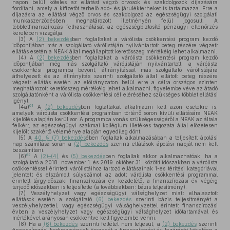
napon belül köteles az ellátást végző orvosok és szakdolgozók díjazására
fordítani, amely a kifizetőt terhelő adó- és járulékterheket is tartalmazza. Erre a
díjazásra az ellátást végző orvos és szakdolgozó az egészségügyi szolgálati
munkaszerződésben meghatározott illetményén felül jogosult. A
többletfinanszírozás felhasználását az egészségbiztosító pénzügyi ellenőrzés
keretében vizsgálja.
(3)
A
(2) bekezdés
ben foglaltakat a várólista csökkentési program kezdő
időpontjában már a szolgáltató várólistáján nyilvántartott beteg részére végzett
ellátás esetén a NEAK által megállapított keretösszeg mértékéig lehet alkalmazni.
(4)
A
(2) bekezdés
ben foglaltakat a várólista csökkentési program kezdő
időpontjában még más szolgáltató várólistáján nyilvántartott, a várólista
csökkentési programba bevont, átirányítással más szolgáltató várólistájára
áthelyezett és az átirányítás szerinti szolgáltató által ellátott beteg részére
végzett ellátás esetén az előirányzaton belül erre a célra országos szinten
meghatározott keretösszeg mértékéig lehet alkalmazni, figyelembe véve az átadó
szolgáltatónként a várólista csökkentési cél eléréséhez szükséges többlet ellátási
igényt.
61
(4a)
A
(2) bekezdés
ben foglaltakat alkalmazni kell azon esetekre is,
amelyek várólista csökkentési programban történő soron kívüli ellátására NEAK
kijelölés alapján kerül sor. A programba vonás szükségességéről a NEAK az általa
felkért, az egészségügyi szakmai kollégium illetékes tagozata által előzetesen
kijelölt szakértő véleménye alapján egyedileg dönt.
(5)
A
40. § (7) bekezdés
ében foglaltak alkalmazásában a teljesített ápolási
nap számítása során a
(2) bekezdés
szerinti ellátások ápolási napját nem kell
beszámítani.
62
(6)
A
(2)–(4)
és
(5) bekezdés
ben foglaltak akkor alkalmazhatóak, ha a
szolgáltató a 2018. november 1. és 2019. október 31. közötti időszakban a várólista
csökkentéssel érintett várólistáihoz tartozó ellátásainak 1-es térítési kategóriával
jelentett és elszámolt súlyszámot az adott várólista csökkentési programmal
érintett tárgyidőszaki finanszírozási év kezdetétől a finanszírozási év végéig
terjedő időszakban is teljesítette (a továbbiakban: bázis teljesítmény).
(7)
Veszélyhelyzet vagy egészségügyi válsághelyzet miatt elhalasztott
ellátások esetén a szolgáltató
(6) bekezdés
szerinti bázis teljesítményét a
veszélyhelyzettel, vagy egészségügyi válsághelyzettel érintett finanszírozási
évben a veszélyhelyzet vagy egészségügyi válsághelyzet időtartamával és
mértékével arányosan csökkentve kell figyelembe venni.
(8)
Ha a
(6) bekezdés
szerinti feltétel nem teljesül, a
(2) bekezdés
szerinti