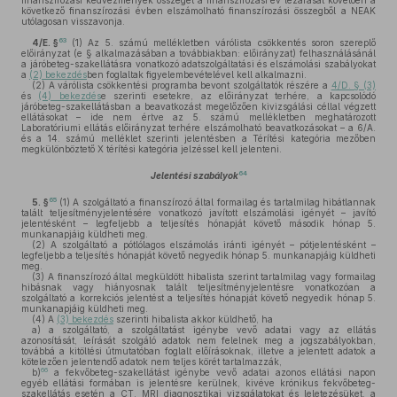
finanszírozási kedvezmények összegét a finanszírozási év lezárását követően a
következő finanszírozási évben elszámolható finanszírozási összegből a NEAK
utólagosan visszavonja.
63
4/E. §
(1)
Az 5. számú mellékletben várólista csökkentés soron szereplő
előirányzat (e § alkalmazásában a továbbiakban: előirányzat) felhasználásánál
a járóbeteg-szakellátásra vonatkozó adatszolgáltatási és elszámolási szabályokat
a
(2) bekezdés
ben foglaltak figyelembevételével kell alkalmazni.
(2)
A várólista csökkentési programba bevont szolgáltatók részére a
4/D. § (3)
és
(4) bekezdés
e szerinti esetekre, az előirányzat terhére, a kapcsolódó
járóbeteg-szakellátásban a beavatkozást megelőzően kivizsgálási céllal végzett
ellátásokat – ide nem értve az 5. számú mellékletben meghatározott
Laboratóriumi ellátás előirányzat terhére elszámolható beavatkozásokat – a 6/A.
és a 14. számú melléklet szerinti jelentésben a Térítési kategória mezőben
megkülönböztető X térítési kategória jelzéssel kell jelenteni.
64
Jelentési szabályok
65
5. §
(1)
A szolgáltató a finanszírozó által formailag és tartalmilag hibátlannak
talált teljesítményjelentésére vonatkozó javított elszámolási igényét – javító
jelentésként – legfeljebb a teljesítés hónapját követő második hónap 5.
munkanapjáig küldheti meg.
(2)
A szolgáltató a pótlólagos elszámolás iránti igényét – pótjelentésként –
legfeljebb a teljesítés hónapját követő negyedik hónap 5. munkanapjáig küldheti
meg.
(3)
A finanszírozó által megküldött hibalista szerint tartalmilag vagy formailag
hibásnak vagy hiányosnak talált teljesítményjelentésre vonatkozóan a
szolgáltató a korrekciós jelentést a teljesítés hónapját követő negyedik hónap 5.
munkanapjáig küldheti meg.
(4)
A
(3) bekezdés
szerinti hibalista akkor küldhető, ha
a)
a szolgáltató, a szolgáltatást igénybe vevő adatai vagy az ellátás
azonosítását, leírását szolgáló adatok nem felelnek meg a jogszabályokban,
továbbá a kitöltési útmutatóban foglalt előírásoknak, illetve a jelentett adatok a
kötelezően jelentendő adatok nem teljes körét tartalmazzák,
66
b)
a fekvőbeteg-szakellátást igénybe vevő adatai azonos ellátási napon
egyéb ellátási formában is jelentésre kerülnek, kivéve krónikus fekvőbeteg-
szakellátás esetén a CT, MRI diagnosztikai vizsgálatokat és leletezésüket, a