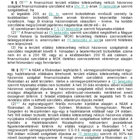
124
9. §
(1)
A finanszírozó területi ellátási kötelezettség nélküli háziorvosi
szolgálat finanszírozására szerződést köt a
Vhr. 17. §
-ának
(1) bekezdés
e szerinti
szolgáltatóval, ha
a)
legalább 200, az
Eb. tv.
szerint biztosítottnak minősülő személy (a
továbbiakban: biztosított), illetve annak törvényes képviselője írásban
nyilatkozik, hogy őt kívánja háziorvosának választani – kivéve, ha korábbi
szerződése megszűnését jogellenes magatartása idézte elő –, és
b)
személyesen biztosítja a
7. § (2) bekezdés
e szerinti folyamatos ellátást.
125
(2)
A finanszírozó az
(1) bekezdés
szerinti szerződést megkötheti a Magyar
Orvosi Kamara (a továbbiakban: MOK) területileg illetékes szervezetének
beleegyezésével is, amennyiben az
(1) bekezdés a) pont
ja szerinti feltételek
nem teljesülnek.
(3)
Ha a területi ellátási kötelezettség nélküli háziorvosi szolgálatnál a
szerződés megkötését követő 6. hónapban a bejelentkezett biztosítottak száma
nem éri el a 200 főt, vagy az a későbbiekben 200 fő alá csökken, a
finanszírozási szerződést a MOK illetékes szervezetének véleménye alapján
lehet felmondani vagy fenntartani.
126
10. §
(1)
A NEAK a fővárosban legfeljebb 5, vármegyeszékhelyenként egy-
egy hajléktalanok ellátására létrehozott, területi ellátási kötelezettség nélküli
háziorvosi szolgálat finanszírozására köthet szerződést, amennyiben a
fővárosban az adott területen, illetve a vármegyeszékhelyeken a
(2) bekezdés
szerinti folyamatos ellátás nem biztosított. A heti 30 órás rendelési idővel működő
háziorvosi szolgálat díjazása a háziorvosi szolgálatok előző évben elért havi
országos átlagdíjának a tárgyévi előirányzat-növekedés mértékével emelt
összegével történik. E feladat ellátására csökkentett, de legalább heti 15 óra
rendelési időre is köthető szerződés, időarányos díjazás mellett.
127
(2)
Az egészségügyért felelős miniszter kijelölése alapján a NEAK a
fővárosban öt, Debrecenben, Győrben, Miskolcon, Nyíregyházán, Pécsett,
Szegeden és Veszprémben egy-egy a hajléktalanok ellátását napi 24 órában,
heti 168 órában biztosító, területi ellátási kötelezettség nélküli háziorvosi ellátás
nyújtására működési engedéllyel rendelkező szolgáltatóval köthet szerződést. A
kijelölés a Hajléktalanokért Közalapítvány módszertani javaslatának
figyelembevételével történik. Az ellátás kiegészül a fővárosban 1-1, a
megnevezett vármegyeszékhelyeken 0,5-0,5 mozgó orvosi szolgálattal. A heti
168 órában működő szolgáltató díjazása az
(1) bekezdés
szerinti díj 90%-kal
növelt összegének négyszerese. A mozgó orvosi szolgálatot a fővárosban az
(1)