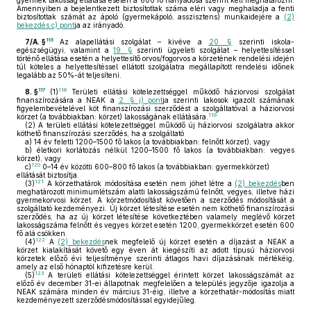
gyermek lakosság ellátása esetén a 600 fő hányadosa szerint kell meghatározni.
Amennyiben a bejelentkezett biztosítottak száma eléri vagy meghaladja a fenti
biztosítottak számát az ápoló (gyermekápoló, asszisztens) munkaidejére a
(2)
bekezdés c) pont
ja az irányadó.
116
7/A. §
Az alapellátási szolgálat – kivéve a
20. §
szerinti iskola-
egészségügyi, valamint a
19. §
szerinti ügyeleti szolgálat – helyettesítéssel
történő ellátása esetén a helyettesítő orvos/fogorvos a körzetének rendelési idején
túl köteles a helyettesítéssel ellátott szolgálatra megállapított rendelési időnek
legalább az 50%-át teljesíteni.
117
118
8. §
(1)
Területi ellátási kötelezettséggel működő háziorvosi szolgálat
finanszírozására a NEAK a
2. § j) pont
ja szerinti lakosok igazolt számának
figyelembevételével köt finanszírozási szerződést a szolgáltatóval a háziorvosi
119
körzet (a továbbiakban: körzet) lakosságának ellátására.
(2)
A területi ellátási kötelezettséggel működő új háziorvosi szolgálatra akkor
köthető finanszírozási szerződés, ha a szolgáltató
a)
14 év feletti 1200–1500 fő lakos (a továbbiakban: felnőtt körzet), vagy
b)
életkori korlátozás nélkül 1200–1500 fő lakos (a továbbiakban: vegyes
körzet), vagy
120
c)
0–14 év közötti 600–800 fő lakos (a továbbiakban: gyermekkörzet)
ellátását biztosítja.
121
(3)
A körzethatárok módosítása esetén nem jöhet létre a
(2) bekezdés
ben
meghatározott minimumlétszám alatti lakosságszámú felnőtt, vegyes, illetve házi
gyermekorvosi körzet. A körzetmódosítást követően a szerződés módosítását a
szolgáltató kezdeményezi. Új körzet létesítése esetén nem köthető finanszírozási
szerződés, ha az új körzet létesítése következtében valamely meglévő körzet
lakosságszáma felnőtt és vegyes körzet esetén 1200, gyermekkörzet esetén 600
fő alá csökken.
122
(4)
A
(2) bekezdés
nek megfelelő új körzet esetén a díjazást a NEAK a
körzet kialakítását követő egy éven át kiegészíti az adott típusú háziorvosi
körzetek előző évi teljesítménye szerinti átlagos havi díjazásának mértékéig,
amely az első hónaptól kifizetésre kerül.
123
(5)
A területi ellátási kötelezettséggel érintett körzet lakosságszámát az
előző év december 31-ei állapotnak megfelelően a település jegyzője igazolja a
NEAK számára minden év március 31-éig, illetve a körzethatár-módosítás miatt
kezdeményezett szerződésmódosítással egyidejűleg.