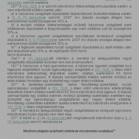
bekezdés
szerinti esetekre.
46
(3)
A
Vhr. 12/B. §
-a szerinti ellenőrzési kötelezettség elmulasztása esetén, a
nem ellenőrzött ellátási esetek után
a)
a háziorvosi szolgáltató díjazásából bejelentkezett biztosított ellátása esetén
a
11. § (1) bekezdés
e szerinti, 2007. évi díjazás országos átlagos havi
esetszámmal osztott összegének 10%-a,
b)
a területi ellátási kötelezettséggel működő háziorvosi szolgáltató eseti
ellátásának díjazásából a tárgyhónapban egy eseti ellátásra jutó díj összegének
10%-a,
c)
a háziorvosi ügyeleti szolgáltatásra szerződéssel rendelkező szolgáltató
díjazásából a
11. § (1) bekezdés
e szerinti, 2007. évi díjazás országos átlagos havi
esetszámmal osztott összegének 10%-a,
47
d)
a fogászati alapellátást nyújtó szolgáltató díjazásából az adott ellátás után
járó teljesítménydíj 10%-a, de legfeljebb 1000 forint
kerül levonásra.
48
(3a)
A
(3) bekezdés
től eltérően a mentést és betegszállítást végző
szolgáltatók díjazásából levonást nem kell érvényesíteni.
49
(4)
A háziorvosi, a házi gyermekorvosi, a háziorvosi ügyeleti szolgáltató és a
fogászati alapellátást nyújtó egészségügyi szolgáltató a
Vhr. 12/B. §
-ában előírt
ellenőrzési kötelezettség teljesítése esetén, ellátási esetenként 50 forint
ellenőrzési díjra jogosult. A díjazás szempontjából ellátási esetnek minősül az
adott ellátási formában egy biztosított egy napon történt ellátása.
50
(5)
A járóbeteg-szakellátást, illetve fekvőbeteg-szakellátást nyújtó
egészségügyi szolgáltató a
Vhr. 12/B. §
-ában előírt ellenőrzési kötelezettség
teljesítése esetén ellátási esetenként 50 forint ellenőrzési díjra jogosult. A díjazás
szempontjából egy ellátási esetnek minősül járóbeteg-szakellátás esetében egy
biztosított egy egészségügyi szolgáltatónál egy napon történt ellátása,
fekvőbeteg-szakellátás esetében ápolási esetenként az ellenőrzés elvégzésére a
Vhr. 12/B. §
-ában meghatározott nap.
51
(6)
A mentést és betegszállítást végző szolgáltatókat az elvégzett jogviszony
ellenőrzésért külön díjazás nem illeti meg.
52
(7)
A NEAK a
(4)
és
(5) bekezdés
ben meghatározott ellenőrzési díjat a
6. §
(3) bekezdés
e szerint utalványozza.
53
Várólista alapján nyújtható ellátások elszámolási szabályai