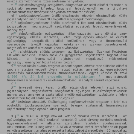
és az elszámolt finanszírozási esetszám hányadosa;
13
m)
teljesítményegység szolgáltatói átlagértéke:
az adott ellátási formában a
szolgáltató részére kifizetett tárgyhavi teljesítménydíj és a tárgyhavi
elszámolható teljesítmények hányadosa szerinti forintérték;
14
n)
szolgáltatásvolumen:
önálló elszámolási tételként elszámolható, külön
jogszabályban meghatározott szolgáltatási egységek mennyisége;
15
o)
teljesítményvolumen:
önálló elszámolási tételként elszámolható, külön
jogszabályban meghatározott szolgáltatási egységek teljesítményértékeinek
mennyisége.
16
p)
feladatváltozás:
egészségügyi államigazgatási szerv döntése vagy
egészségügyi ellátási szerződés, illetve megállapodás alapján az érintett
egészségügyi szolgáltatók ellátási területének, vagy a finanszírozási
szerződésben lekötött kapacitás mértékének és szakmai összetételének
megfelelő szakellátási feladataiknak a változása;
17
q)
rehabilitációs ellátási program:
az Egészségügyi Szakmai Kollégium
Fizikális medicina, rehabilitáció és gyógyászati segédeszköz Tagozat által
közzétett, a finanszírozási eljárásrendet megalapozó módszertani
ajánlásgyűjteményben foglalt ellátási program,
18
r)
rehabilitációs ellátási program szerinti nappali ellátás:
rehabilitációs ellátási
program alapján végzett olyan nappali ellátás, amelyet az egészségügyi
szakellátás társadalombiztosítási finanszírozásának egyes kérdéseiről szóló
9/1993. (IV. 2.) NM rendeletben (a továbbiakban: R.)
meghatározott
finanszírozási paraméterek és elszámolhatósági szabályok szerint végeznek,
19
s)
20
t)
tervezett éves keret:
önálló elszámolási tételként elszámolható,
jogszabályban meghatározott szolgáltatási egységek teljesítményértékeinek
mennyisége, amelyre a szakellátást nyújtó egészségügyi szolgáltató a jelen
rendeletben foglalt szabályok szerint jogosult.
21
u)
krónikus obstruktív tüdőbetegség esetfinanszírozási program:
a krónikus
obstruktív tüdőbetegségben szenvedő betegek ellátásának finanszírozási
eljárásrendjét megalapozó ellátási program.
22
3. §
A NEAK a szolgáltatókkal kötendő finanszírozási szerződést – az
egészségügyben működő szakmai kamarákról szóló törvény rendelkezéseinek
figyelembevételével – általános szerződési feltételek alkalmazásával,
elektronikus úton is megkötheti. A NEAK a finanszírozási szerződés felek jogait
és kötelezettségeit tartalmazó részét a hatálybalépést megelőzően 30 nappal az