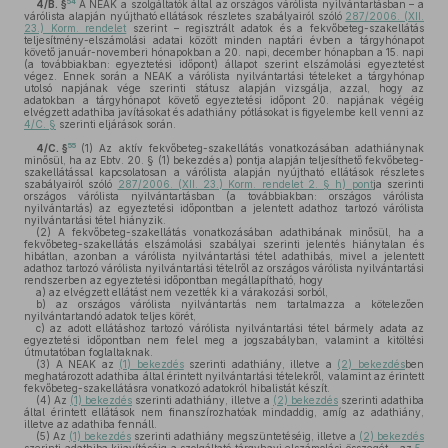
54
4/B. §
A NEAK a szolgáltatók által az országos várólista nyilvántartásban – a
várólista alapján nyújtható ellátások részletes szabályairól szóló
287/2006. (XII.
23.) Korm. rendelet
szerint – regisztrált adatok és a fekvőbeteg-szakellátás
teljesítmény-elszámolási adatai között minden naptári évben a tárgyhónapot
követő január-novemberi hónapokban a 20. napi, december hónapban a 15. napi
(a továbbiakban: egyeztetési időpont) állapot szerint elszámolási egyeztetést
végez. Ennek során a NEAK a várólista nyilvántartási tételeket a tárgyhónap
utolsó napjának vége szerinti státusz alapján vizsgálja, azzal, hogy az
adatokban a tárgyhónapot követő egyeztetési időpont 20. napjának végéig
elvégzett adathiba javításokat és adathiány pótlásokat is figyelembe kell venni az
4/C. §
szerinti eljárások során.
55
4/C. §
(1)
Az aktív fekvőbeteg-szakellátás vonatkozásában adathiánynak
minősül, ha az Ebtv. 20. § (1) bekezdés a) pontja alapján teljesíthető fekvőbeteg-
szakellátással kapcsolatosan a várólista alapján nyújtható ellátások részletes
szabályairól szóló
287/2006. (XII. 23.) Korm. rendelet 2. § h) pont
ja szerinti
országos várólista nyilvántartásban (a továbbiakban: országos várólista
nyilvántartás) az egyeztetési időpontban a jelentett adathoz tartozó várólista
nyilvántartási tétel hiányzik.
(2)
A fekvőbeteg-szakellátás vonatkozásában adathibának minősül, ha a
fekvőbeteg-szakellátás elszámolási szabályai szerinti jelentés hiánytalan és
hibátlan, azonban a várólista nyilvántartási tétel adathibás, mivel a jelentett
adathoz tartozó várólista nyilvántartási tételről az országos várólista nyilvántartási
rendszerben az egyeztetési időpontban megállapítható, hogy
a)
az elvégzett ellátást nem vezették ki a várakozási sorból,
b)
az országos várólista nyilvántartás nem tartalmazza a kötelezően
nyilvántartandó adatok teljes körét,
c)
az adott ellátáshoz tartozó várólista nyilvántartási tétel bármely adata az
egyeztetési időpontban nem felel meg a jogszabályban, valamint a kitöltési
útmutatóban foglaltaknak.
(3)
A NEAK az
(1) bekezdés
szerinti adathiány, illetve a
(2) bekezdés
ben
meghatározott adathiba által érintett nyilvántartási tételekről, valamint az érintett
fekvőbeteg-szakellátásra vonatkozó adatokról hibalistát készít.
(4)
Az
(1) bekezdés
szerinti adathiány, illetve a
(2) bekezdés
szerinti adathiba
által érintett ellátások nem finanszírozhatóak mindaddig, amíg az adathiány,
illetve az adathiba fennáll.
(5)
Az
(1) bekezdés
szerinti adathiány megszüntetéséig, illetve a
(2) bekezdés