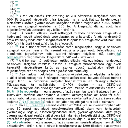
166
(3)
167
(4)
168
(4a)
169
(4b)
170
(5)
A területi ellátási kötelezettség nélküli háziorvosi szolgáltató havi 78
000 Ft összegű kiegészítő díjra jogosult, ha a szolgálathoz bejelentkezett
biztosítottak száma gyermekorvosi szolgálat esetében meghaladja a 300, felnőtt
és vegyes szolgálat esetében a 600 főt. A kiegészítő díj az adott havi
teljesítménydíjak utalásával egy időben történik.
171
(5a)
A területi ellátási kötelezettséggel működő háziorvosi szolgáltató a
kedvezményezett települések besorolásáról és a besorolás feltételrendszeréről
szóló kormányrendeletben meghatározott településen szolgálatonként havi 100
000 forint területi kiegészítő díjazásra jogosult.
172
(6)
Ha a finanszírozó ellenőrzése során megállapítja, hogy a háziorvosi
szolgálat orvosa nem a Hr. szerint végzi a programozott betegellátást, az
ellenőrzési jegyzőkönyv kelte szerinti hónapra folyósított (5), illetve
(5a)
bekezdés
ben meghatározott kiegészítő díj 50%-át visszavonja.
173
(7)
A 6 hónapon túl betöltetlen területi ellátási kötelezettséggel rendelkező
háziorvosi szolgálat betöltése esetén a szolgálat finanszírozása egy éven
keresztül kiegészítésre kerül az azonos típusú szolgálatok előző évi
teljesítménye szerinti átlagos havi díjazásának mértékéig.
174
(8)
Azon tartósan betöltetlen háziorvosi körzetekben, amelyekben a területi
ellátási kötelezettségnek 6 hónapot meghaladóan csak helyettesítéssel tudnak
eleget tenni, a háziorvosi szolgálat finanszírozása az Országos Kórházi
Főigazgatóság (a továbbiakban: OKFŐ) részére – az OKFŐ-vel
munkaviszonyban álló orvos igénybevételével történő feladatellátás esetén – a
10. § (1) bekezdés
ében meghatározott díjazás számítás szerinti átlagos havi díj
140%-ával történik, amennyiben a körzet lakosságszáma az 1200 főt eléri,
alacsonyabb lakosságszám esetén arányosan csökkentett a díjazás. Ezen ellátás
idején a
7. § (2) bekezdés
ének b) pontjában foglaltakat nem kell alkalmazni.
175
(9)
Ha a
(8) bekezdés
szerinti esetben az OKFŐ-vel munkaviszonyban álló
orvos 60 napot meghaladó keresőképtelen állományban van, terhességi-
gyermekágyi segélyt, csecsemőgondozási díjat, gyermekgondozási díjat vagy
gyermekgondozást segítő ellátást vesz igénybe, és a helyettesítését az OKFŐ-vel
szerződéses jogviszonyban álló másik háziorvos látja el, a finanszírozás a
10. §
(1) bekezdés
ében meghatározott díjazás számítás szerinti átlagos havi díj 100
százalékával történik, ha a körzet lakosságszáma az 1200 főt eléri, alacsonyabb