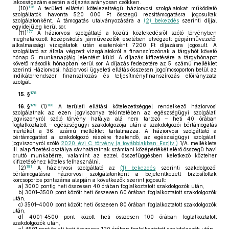
lakosságszám esetén a díjazás arányosan csökken.
176
(10)
A területi ellátási kötelezettségű háziorvosi szolgálatokat működtető
szolgáltatók havonta 520 000 Ft összegű rezsitámogatásra jogosultak
szolgálatonként. A támogatás utalványozására a
(2) bekezdés
szerinti díjjal
egyidejűleg kerül sor.
177
(11)
A háziorvosi szolgáltató a közúti közlekedésről szóló törvényben
meghatározott középiskolás járművezetők esetében elvégzett gépjárművezetői
alkalmassági vizsgálatok után esetenként 7200 Ft díjazásra jogosult. A
szolgáltató az általa végzett vizsgálatokról a finanszírozónak a tárgyhót követő
hónap 5. munkanapjáig jelentést küld. A díjazás kifizetésére a tárgyhónapot
követő második hónapban kerül sor. A díjazás fedezetére az 5. számú melléklet
szerinti Háziorvosi, háziorvosi ügyeleti ellátás összesen jogcímcsoporton belül az
Indikátorrendszer finanszírozás és teljesítményfinanszírozás előirányzata
szolgál.
178
15. §
179
180
16. §
(1)
A területi ellátási kötelezettséggel rendelkező háziorvosi
szolgálatnak az ezen jogviszonya tekintetében az egészségügyi szolgálati
jogviszonyról szóló törvény hatálya alá nem tartozó – heti 40 órában
foglalkoztatott – egészségügyi szakdolgozója után a szakdolgozói bértámogatás
mértékét a 36. számú melléklet tartalmazza. A háziorvosi szolgáltató a
bértámogatást a szakdolgozó részére fizetendő, az egészségügyi szolgálati
jogviszonyról szóló
2020. évi C. törvény (a továbbiakban: Eszjtv.)
1/A. melléklete
III. alap fizetési osztálya sávhatárainak számtani középértékét elérő összegű havi
bruttó munkabérre, valamint az ezzel összefüggésben keletkező közteher
kifizetéséhez köteles felhasználni.
181
(2)
A háziorvosi szolgáltató az
(1) bekezdés
szerinti szakdolgozói
bértámogatásra háziorvosi szolgálatonként a bejelentkezett biztosítottak
korcsoportos pontszáma alapján a következők szerint jogosult:
a)
3000 pontig heti összesen 40 órában foglalkoztatott szakdolgozók után,
b)
3001–3500 pont között heti összesen 60 órában foglalkoztatott szakdolgozók
után,
c)
3501–4000 pont között heti összesen 80 órában foglalkoztatott szakdolgozók
után,
d)
4001–4500 pont között heti összesen 100 órában foglalkoztatott
szakdolgozók után,