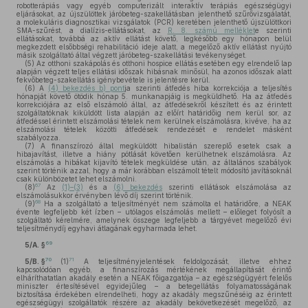
robotterápiás vagy egyéb computerizált interaktív terápiás egészségügyi
eljárásokat, az újszülöttek járóbeteg-szakellátásban jelenthető szűrővizsgálatát,
a molekuláris diagnosztikai vizsgálatok (PCR) keretében jelenthető újszülöttkori
SMA-szűrést, a dialízis-ellátásokat, az
R. 8. számú melléklet
e szerinti
ellátásokat, továbbá az aktív ellátást követő, legkésőbb egy hónapon belül
megkezdett elsőbbségi rehabilitáció ideje alatt, a megelőző aktív ellátást nyújtó
másik szolgáltató által végzett járóbeteg-szakellátási tevékenységet.
(5)
Az otthoni szakápolás és otthoni hospice ellátás esetében egy elrendelő lap
alapján végzett teljes ellátási időszak hibásnak minősül, ha azonos időszak alatt
fekvőbeteg-szakellátás igénybevétele is jelentésre kerül.
(6)
A
(4) bekezdés b) pont
ja szerinti átfedés hiba korrekciója a teljesítés
hónapját követő ötödik hónap 5. munkanapjáig is megküldhető. Ha az átfedés
korrekciójára az első elszámoló által, az átfedésekről készített és az érintett
szolgáltatóknak kiküldött lista alapján az előírt határidőig nem kerül sor, az
átfedéssel érintett elszámolási tételek nem kerülnek elszámolásra, kivéve, ha az
elszámolási tételek közötti átfedések rendezését e rendelet másként
szabályozza.
(7)
A finanszírozó által megküldött hibalistán szereplő esetek csak a
hibajavítást, illetve a hiány pótlását követően kerülhetnek elszámolásra. Az
elszámolás a hibákat kijavító tételek megküldése után, az általános szabályok
szerint történik azzal, hogy a már korábban elszámolt tételt módosító javításoknál
csak különbözetet lehet elszámolni.
67
(8)
Az
(1)–(3)
és a
(6) bekezdés
szerinti ellátások elszámolása az
elszámolásukkor érvényben lévő díj szerint történik.
68
(9)
Ha a szolgáltató a teljesítményét nem számolta el határidőre, a NEAK
évente legfeljebb két ízben – utólagos elszámolás mellett – előleget folyósít a
szolgáltató kérelmére, amelynek összege legfeljebb a tárgyévet megelőző évi
teljesítménydíj egyhavi átlagának egyharmada lehet.
69
5/A. §
70
71
5/B. §
(1)
A teljesítményjelentések feldolgozását, illetve ehhez
kapcsolódóan egyéb, a finanszírozás mértékének megállapítását érintő
elháríthatatlan akadály esetén a NEAK főigazgatója – az egészségügyért felelős
miniszter értesítésével egyidejűleg – a betegellátás folyamatosságának
biztosítása érdekében elrendelheti, hogy az akadály megszűnéséig az érintett
egészségügyi szolgáltatók részére az akadály bekövetkezését megelőző, az