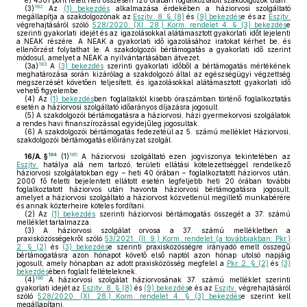
e)
4501 pont felett heti összesen 120 órában foglalkoztatott szakdolgozók után.
182
(3)
Az
(1) bekezdés
alkalmazása érdekében a háziorvosi szolgáltató
megállapítja a szakdolgozónak az
Eszjtv. 8. § (8)
és
(9) bekezdés
e és az
Eszjtv.
végrehajtásáról szóló
528/2020. (XI. 28.) Korm. rendelet 4. § (3) bekezdés
e
szerinti gyakorlati idejét és az igazolásokkal alátámasztott gyakorlati időt lejelenti
a NEAK részére. A NEAK a gyakorlati idő igazolásához iratokat kérhet be, és
ellenőrzést folytathat le. A szakdolgozói bértámogatás a gyakorlati idő szerint
módosul, amelyet a NEAK a nyilvántartásában átvezet.
183
(3a)
A
(3) bekezdés
szerinti gyakorlati időből a bértámogatás mértékének
meghatározása során kizárólag a szakdolgozó által az egészségügyi végzettség
megszerzését követően teljesített, és igazolásokkal alátámasztott gyakorlati idő
vehető figyelembe.
(4)
Az
(1) bekezdés
ben foglaltaktól kisebb óraszámban történő foglalkoztatás
esetén a háziorvosi szolgáltató időarányos díjazásra jogosult.
(5)
A szakdolgozói bértámogatásra a háziorvosi, házi gyermekorvosi szolgálatok
a rendes havi finanszírozással egyidejűleg jogosultak.
(6)
A szakdolgozói bértámogatás fedezetéül az 5. számú melléklet Háziorvosi,
szakdolgozói bértámogatás előirányzat szolgál.
184
185
16/A. §
(1)
A háziorvosi szolgáltató ezen jogviszonya tekintetében az
Eszjtv.
hatálya alá nem tartozó, területi ellátási kötelezettséggel rendelkező
háziorvosi szolgálatokban egy – heti 40 órában – foglalkoztatott háziorvos után,
2000 fő feletti bejelentett ellátott esetén legfeljebb heti 20 órában további
foglalkoztatott háziorvos után havonta háziorvosi bértámogatásra jogosult,
amelyet a háziorvosi szolgáltató a háziorvost közvetlenül megillető munkabérére
és annak közterheire köteles fordítani.
(2)
Az
(1) bekezdés
szerinti háziorvosi bértámogatás összegét a 37. számú
melléklet tartalmazza.
(3)
A háziorvosi szolgálat orvosa a 37. számú mellékletben a
praxisközösségekről szóló
53/2021. (II. 9.) Korm. rendelet (a továbbiakban: Pkr.)
2. § (2)
és
(3) bekezdés
e szerinti praxisközösségre irányadó emelt összegű
bértámogatásra azon hónapot követő első naptól azon hónap utolsó napjáig
jogosult, amely hónapban az adott praxisközösség megfelel a
Pkr. 2. § (2)
és
(3)
bekezdés
ében foglalt feltételeknek.
186
(4)
A háziorvosi szolgálat háziorvosának 37. számú melléklet szerinti
gyakorlati idejét az
Eszjtv. 8. § (8)
és
(9) bekezdés
e és az
Eszjtv.
végrehajtásáról
szóló
528/2020. (XI. 28.) Korm. rendelet 4. § (3) bekezdés
e szerint kell
megállapítani.