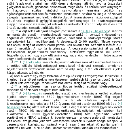
(2)
A háziorvosi szolgálat a díjazás ellenében köteles a jogszabályokban
előírt feladatokat ellátni, így különösen a dokumentált és havonta összesített
gyógyítási munkát, gondozási feladatokat, megelőzési és szűrési tevékenységet.
A háziorvosi ellátás minőségi színvonalának emelése céljából az
egészségbiztosításért felelős miniszter rendeletben határozza meg a háziorvosi
szolgálat típusának megfelelő indikátorokat. A finanszírozó a háziorvosi szolgálat
típusának megfelelő gyógyító-megelőző tevékenysége és adatszolgáltatása
alapján havi rendszerességgel értékeli az indikátorok szerinti teljesítést, és erről
értesíti az adott szolgálat működtetőjét.
133
(3)
A díjfizetés alapjául szolgáló pontszámot a
17. § (2) bekezdés
e szerinti
nyilvántartás alapján meghatározott korcsoportonkénti pontszám összegének
degressziós tényezővel korrigált értéke, valamint a szakképzettségi szorzó
szorzataként kell megállapítani. A degressziót 2400 ponttól, illetve vegyes
háziorvosi szolgálat esetén 2600 ponttól kell alkalmazni. Számítási módját a 3.
számú melléklet A) pontja tartalmazza. A degresszió számításánál az adott
háziorvoshoz bejelentkezett valamennyi biztosítottat figyelembe kell venni,
függetlenül attól, hogy azok ellátására egy vagy több rendelőben, illetve azonos
vagy eltérő rendelési időben kerül sor.
134
(4)
A
(3) bekezdés
szerinti degresszió alkalmazása alól mentesítést kap az
a területi ellátási kötelezettséggel rendelkező háziorvosi szolgálat, amelyhez
bejelentkezett biztosítottak száma nem haladja meg a területi ellátásra kijelölt
körzet lakosságszámát, és
a)
ahol a körzet egy vagy több önálló település teljes közigazgatási területére is
kiterjed, és a körzet székhelyén összesen legfeljebb két azonos típusú területi
ellátási kötelezettséggel rendelkező háziorvosi szolgálat működik, vagy
135
b)
a településen más azonos típusú területi ellátási kötelezettséggel
rendelkező háziorvosi szolgálat nem működik.
136
(5)
A
(4) bekezdés
szerinti degresszió alóli mentesség a területi ellátásra
kijelölt körzet legfeljebb 3600 (gyermekkörzet esetén 1800) főig terjedő
lakosságszámra szól. Amennyiben a területi ellátásra kijelölt körzet
lakosságszáma meghaladja a 3600 (gyermekkörzet esetén az 1800) főt és a
(4)
bekezdés
ben foglalt feltételek fennállnak, a degressziót a 3600 (gyermekkörzet
esetén 1800) főt meghaladó bejelentkezett biztosítottak tekintetében kell
alkalmazni. A 3600 (gyermekkörzetben 1800) főre figyelembe vehető
pontértéket a NEAK számítja ki évente egyszer, a degresszió alól mentesített
háziorvosi szolgálatra jellemző korcsoportos szorzók súlyozott átlaga alapján. A
degresszióval korrigált pontszámot – a 3. számú melléklet A) pontja szerinti
pontérték helyett – a NEAK által kiszámított pontérték alapján kell meghatározni.