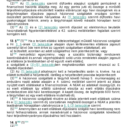
egyikében pontot ér el.
155
(2)
Az
(1) bekezdés
szerinti díjfizetés alapjául szolgáló pontszámot a
finanszírozó havonta állapítja meg. Az egy pontra jutó díj összege a minősítő
teljesítménydíjazásra elkülönített kiadási előirányzat egy havi összegének és a
tárgyhónapban díjazásra jogosult háziorvosi szolgálatok országos szinten
összesített pontszámának hányadosa. Az
(1) bekezdés
szerinti díjfizetés havi
gyakorisággal történik, amely a tárgyhónapot követő második hónapban kerül
utalványozásra.
156
(3)
Az
(1)
és a
(2) bekezdés
szerinti díjazást az elektronikus beutalók
használatának figyelembevételével a 42. számú mellékletben foglaltak szerint
korrigálni kell.
157
158
13. §
(1)
Ha a területi ellátási kötelezettséggel működő háziorvosi szolgálat
a Hr.
3. §
-ának
(3) bekezdés
e alapján olyan térítésmentes ellátásra jogosult
személyt lát el (ide nem értve az ügyeleti szolgálatban ellátottakat), aki
a)
biztosított, azonban az adott szolgálathoz nem jelentkezett be, vagy
159
b)
nemzetközi egyezmény, vagy a szociális biztonsági rendszerek
koordinálásáról és annak végrehajtásáról szóló uniós rendeletek alapján jogosult
az ellátásra [a továbbiakban
a)–b)
együtt: eseti ellátás],
a szolgáltató a
(3)–(5) bekezdés
ben meghatározottak szerint részesül az E.
Alapból díjazásban.
(2)
Az
(1) bekezdés
t alkalmazni kell a helyettesítés során is, kivéve, ha az
ellátott biztosított a helyettesítő, illetőleg a helyettesített praxisba bejelentkezett.
160
(3)
A háziorvosi szolgáltató a tárgyhót követő hónap 5. munkanapjáig az
ambuláns napló adatai alapján a 4. számú melléklet szerint jelenti az általa
nyújtott eseti ellátásokat a finanszírozónak. A NEAK az adatokat összegyűjti, és
az eseti ellátások így előálló számával elosztja az eseti ellátás díjazására
rendelkezésre álló havi keretösszeget. A kapott összeg, de legfeljebb 600 forint,
a tárgyhóban az egy eseti ellátásra kiutalható díj.
161
(4)
A háziorvosi szolgáltató részére az általa jelentett eseti ellátások száma
és a
(3) bekezdés
szerinti díj szorzatának megfelelő összeget a NEAK a jelentés
leadásának hónapjában utalványozza a
6. § (3) bekezdés
e szerint.
162
(5)
Amennyiben az eseti ellátások díjazására szolgáló havi keretösszeg nem
kerül felhasználásra, annak maradványát a háziorvosi szolgálatok következő
havi teljesítményarányos díjazásához kell hozzáadni.
163
164
14. §
(1)
165
(2)