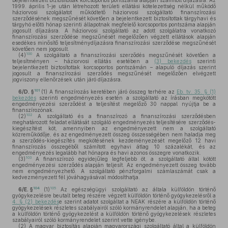
bejelentkezett biztosítottak korcsoportos pontszáma alapján számított díjazásra. Az
1999. április 1-je után létrehozott területi ellátási kötelezettség nélkül működő
háziorvosi szolgálatot működtető háziorvosi szolgáltató finanszírozási
szerződésének megszűnését követően a bejelentkezett biztosítottak tárgyhavi és
tárgyhó előtti hónap szerinti állapotnak megfelelő korcsoportos pontszáma alapján
jogosult díjazásra. A háziorvosi szolgáltató az adott szolgálatra vonatkozó
finanszírozási szerződése megszűnését megelőzően végzett ellátások alapján
esedékes minősítő teljesítménydíjazásra finanszírozási szerződése megszűnését
követően nem jogosult.
100
(4)
A szolgáltató a finanszírozási szerződés megszűnését követően a
teljesítményen – háziorvosi ellátás esetében a
(3) bekezdés
szerinti
bejelentkezett biztosítottak korcsoportos pontszámán – alapuló díjazás szerint
jogosult a finanszírozási szerződés megszűnését megelőzően elvégzett
jogviszony ellenőrzések után járó díjazásra.
101
6/D. §
(1)
A finanszírozás keretében járó összeg terhére az
Eb. tv. 35. § (1)
bekezdés
szerinti engedményezés esetén a szolgáltató az írásban megkötött
engedményezési szerződést a teljesítést megelőző 30 nappal nyújtja be a
finanszírozónak.
102
(2)
A szolgáltató és a finanszírozó a finanszírozási szerződésben
meghatározott feladat ellátását szolgáló engedményezés teljesítésére szerződés-
kiegészítést köt, amennyiben az engedményezett nem a szolgáltató
közreműködője, és az engedményezett összeg összességében nem haladja meg
a szerződés-kiegészítés megkötésének kezdeményezését megelőző 12 havi
finanszírozás összegéből számított egyhavi átlag 10 százalékát, és az
engedményezés legalább hat hónapra és havi azonos összegre vonatkozik.
103
(3)
A finanszírozó egyidejűleg legfeljebb öt, a szolgáltató által kötött
engedményezési szerződés alapján teljesít. Az engedményezett összeg tovább
nem engedményezhető. A szolgáltató pénzforgalmi számlaszámát csak a
kedvezményezett fél jóváhagyásával módosíthatja.
104
105
6/E. §
(1)
Az egészségügyi szolgáltató az általa külföldön történő
gyógykezelésre beutalt beteg részére végzett külföldön történő gyógykezelésről a
4. § (2) bekezdés
e szerint adatot szolgáltat a NEAK részére a külföldön történő
gyógykezelések részletes szabályairól szóló kormányrendelet alapján, ha a beteg
a külföldön történő gyógykezelést a külföldön történő gyógykezelések részletes
szabályairól szóló kormányrendelet szerint vette igénybe.
(2)
A magyar biztosítás alapján magyarországi szolgáltató által a külföldön