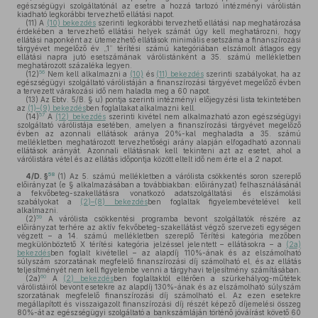
egészségügyi szolgáltatónál az esetre a hozzá tartozó intézményi várólistán
kiadható legkorábbi tervezhető ellátási napot.
(11)
A
(10) bekezdés
szerinti legkorábbi tervezhető ellátási nap meghatározása
érdekében a tervezhető ellátási helyek számát úgy kell meghatározni, hogy
ellátási naponként az ütemezhető ellátások minimális esetszáma a finanszírozási
tárgyévet megelőző év „1” térítési számú kategóriában elszámolt átlagos egy
ellátási napra jutó esetszámának várólistánként a 35. számú mellékletben
meghatározott százaléka legyen.
56
(12)
Nem kell alkalmazni a
(10)
és
(11) bekezdés
szerinti szabályokat, ha az
egészségügyi szolgáltató várólistáján a finanszírozási tárgyévet megelőző évben
a tervezett várakozási idő nem haladta meg a 60 napot.
(13)
Az Ebtv. 5/B. § u) pontja szerinti intézményi előjegyzési lista tekintetében
az
(1)–(9) bekezdés
ben foglaltakat alkalmazni kell.
57
(14)
A
(12) bekezdés
szerinti kivétel nem alkalmazható azon egészségügyi
szolgáltató várólistája esetében, amelyen a finanszírozási tárgyévet megelőző
évben az azonnali ellátások aránya 20%-kal meghaladta a 35. számú
mellékletben meghatározott tervezhetőségi arány alapján elfogadható azonnali
ellátások arányát. Azonnali ellátásnak kell tekinteni azt az esetet, ahol a
várólistára vétel és az ellátás időpontja között eltelt idő nem érte el a 2 napot.
58
4/D. §
(1)
Az 5. számú mellékletben a várólista csökkentés soron szereplő
előirányzat (e § alkalmazásában a továbbiakban: előirányzat) felhasználásánál
a fekvőbeteg-szakellátásra vonatkozó adatszolgáltatási és elszámolási
szabályokat a
(2)–(8) bekezdés
ben foglaltak figyelembevételével kell
alkalmazni.
59
(2)
A várólista csökkentési programba bevont szolgáltatók részére az
előirányzat terhére az aktív fekvőbeteg-szakellátást végző szervezeti egységen
végzett – a 14. számú mellékletben szereplő Térítési kategória mezőben
megkülönböztető X térítési kategória jelzéssel jelentett – ellátásokra – a
(2a)
bekezdés
ben foglalt kivétellel – az alapdíj 110%-ának és az elszámolható
súlyszám szorzatának megfelelő finanszírozási díj számolható el, és az ellátás
teljesítményét nem kell figyelembe venni a tárgyhavi teljesítmény számításában.
60
(2a)
A
(2) bekezdés
ben foglaltaktól eltérően a szürkehályog-műtétek
várólistáiról bevont esetekre az alapdíj 130%-ának és az elszámolható súlyszám
szorzatának megfelelő finanszírozási díj számolható el. Az ezen esetekre
megállapított és visszaigazolt finanszírozási díj részét képező díjemelési összeg
80%-át az egészségügyi szolgáltató a bankszámláján történő jóváírást követő 60