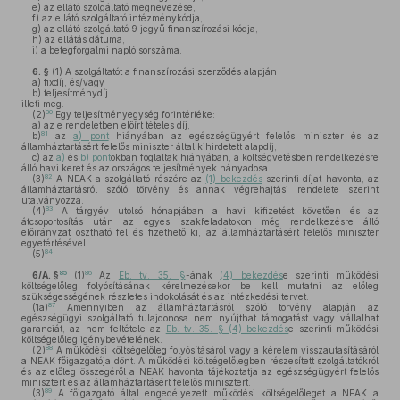
e)
az ellátó szolgáltató megnevezése,
f)
az ellátó szolgáltató intézménykódja,
g)
az ellátó szolgáltató 9 jegyű finanszírozási kódja,
h)
az ellátás dátuma,
i)
a betegforgalmi napló sorszáma.
6. §
(1)
A szolgáltatót a finanszírozási szerződés alapján
a)
fixdíj, és/vagy
b)
teljesítménydíj
illeti meg.
80
(2)
Egy teljesítményegység forintértéke:
a)
az e rendeletben előírt tételes díj,
81
b)
az
a) pont
hiányában az egészségügyért felelős miniszter és az
államháztartásért felelős miniszter által kihirdetett alapdíj,
c)
az
a)
és
b) pont
okban foglaltak hiányában, a költségvetésben rendelkezésre
álló havi keret és az országos teljesítmények hányadosa.
82
(3)
A NEAK a szolgáltató részére az
(1) bekezdés
szerinti díjat havonta, az
államháztartásról szóló törvény és annak végrehajtási rendelete szerint
utalványozza.
83
(4)
A tárgyév utolsó hónapjában a havi kifizetést követően és az
átcsoportosítás után az egyes szakfeladatokon még rendelkezésre álló
előirányzat osztható fel és fizethető ki, az államháztartásért felelős miniszter
egyetértésével.
84
(5)
85
86
6/A. §
(1)
Az
Eb. tv. 35. §
-ának
(4) bekezdés
e szerinti működési
költségelőleg folyósításának kérelmezésekor be kell mutatni az előleg
szükségességének részletes indokolását és az intézkedési tervet.
87
(1a)
Amennyiben az államháztartásról szóló törvény alapján az
egészségügyi szolgáltató tulajdonosa nem nyújthat támogatást vagy vállalhat
garanciát, az nem feltétele az
Eb. tv. 35. § (4) bekezdés
e szerinti működési
költségelőleg igénybevételének.
88
(2)
A működési költségelőleg folyósításáról vagy a kérelem visszautasításáról
a NEAK főigazgatója dönt. A működési költségelőlegben részesített szolgáltatókról
és az előleg összegéről a NEAK havonta tájékoztatja az egészségügyért felelős
minisztert és az államháztartásért felelős minisztert.
89
(3)
A főigazgató által engedélyezett működési költségelőleget a NEAK a