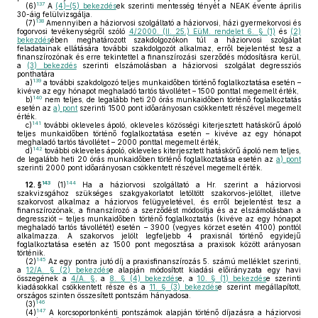
137
(6)
A
(4)–(5) bekezdés
ek szerinti mentesség tényét a NEAK évente április
30-áig felülvizsgálja.
138
(7)
Amennyiben a háziorvosi szolgáltató a háziorvosi, házi gyermekorvosi és
fogorvosi tevékenységről szóló
4/2000. (II. 25.) EüM. rendelet 6. § (1)
és
(2)
bekezdés
ében meghatározott szakdolgozókon túl a háziorvosi szolgálat
feladatainak ellátására további szakdolgozót alkalmaz, erről bejelentést tesz a
finanszírozónak és erre tekintettel a finanszírozási szerződés módosításra kerül,
a
(3) bekezdés
szerinti elszámolásban a háziorvosi szolgálat degressziós
ponthatára
139
a)
a további szakdolgozó teljes munkaidőben történő foglalkoztatása esetén –
kivéve az egy hónapot meghaladó tartós távollétet – 1500 ponttal megemelt érték,
140
b)
nem teljes, de legalább heti 20 órás munkaidőben történő foglalkoztatás
esetén az
a) pont
szerinti 1500 pont időarányosan csökkentett részével megemelt
érték.
141
c)
további okleveles ápoló, okleveles közösségi kiterjesztett hatáskörű ápoló
teljes munkaidőben történő foglalkoztatása esetén – kivéve az egy hónapot
meghaladó tartós távollétet – 2000 ponttal megemelt érték,
142
d)
további okleveles ápoló, okleveles kiterjesztett hatáskörű ápoló nem teljes,
de legalább heti 20 órás munkaidőben történő foglalkoztatása esetén az
a) pont
szerinti 2000 pont időarányosan csökkentett részével megemelt érték.
143
144
12. §
(1)
Ha a háziorvosi szolgáltató a Hr. szerint a háziorvosi
szakvizsgához szükséges szakgyakorlatot letöltött szakorvos-jelöltet, illetve
szakorvost alkalmaz a háziorvos felügyeletével, és erről bejelentést tesz a
finanszírozónak, a finanszírozó a szerződést módosítja és az elszámolásban a
degressziót – teljes munkaidőben történő foglalkoztatás (kivéve az egy hónapot
meghaladó tartós távollétét) esetén – 3900 (vegyes körzet esetén 4100) ponttól
alkalmazza. A szakorvos jelölt legfeljebb 4 praxisnál történő egyidejű
foglalkoztatása esetén az 1500 pont megosztása a praxisok között arányosan
történik.
145
(2)
Az egy pontra jutó díj a praxisfinanszírozás 5. számú melléklet szerinti,
a
12/A. § (2) bekezdés
e alapján módosított kiadási előirányzata egy havi
összegének a
4/A. §
, a
8. § (4) bekezdés
e, a
10. § (1) bekezdés
e szerinti
kiadásokkal csökkentett része és a
11. § (3) bekezdés
e szerint megállapított,
országos szinten összesített pontszám hányadosa.
146
(3)
147
(4)
A korcsoportonkénti pontszámok alapján történő díjazásra a háziorvosi