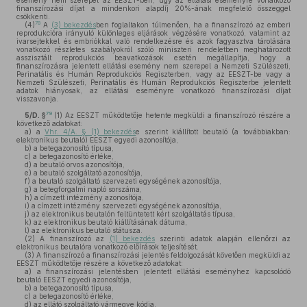
esemény nem szerepel az EESZT-ben, úgy az ellátási eseményre vonatkozó
finanszírozási díjat a mindenkori alapdíj 20%-ának megfelelő összeggel
csökkenti.
78
(4)
A
(3) bekezdés
ben foglaltakon túlmenően, ha a finanszírozó az emberi
reprodukcióra irányuló különleges eljárások végzésére vonatkozó, valamint az
ivarsejtekkel és embriókkal való rendelkezésre és azok fagyasztva tárolására
vonatkozó részletes szabályokról szóló miniszteri rendeletben meghatározott
asszisztált reprodukciós beavatkozások esetén megállapítja, hogy a
finanszírozásra jelentett ellátási esemény nem szerepel a Nemzeti Szülészeti,
Perinatális és Humán Reprodukciós Regiszterben, vagy az EESZT-be vagy a
Nemzeti Szülészeti, Perinatális és Humán Reprodukciós Regiszterbe jelentett
adatok hiányosak, az ellátási eseményre vonatkozó finanszírozási díjat
visszavonja.
79
5/D. §
(1)
Az EESZT működtetője hetente megküldi a finanszírozó részére a
következő adatokat:
a)
a
Vhr. 4/A. § (1) bekezdés
e szerint kiállított beutaló (a továbbiakban:
elektronikus beutaló) EESZT egyedi azonosítója,
b)
a betegazonosító típusa,
c)
a betegazonosító értéke,
d)
a beutaló orvos azonosítója,
e)
a beutaló szolgáltató azonosítója,
f)
a beutaló szolgáltató szervezeti egységének azonosítója,
g)
a betegforgalmi napló sorszáma,
h)
a címzett intézmény azonosítója,
i)
a címzett intézmény szervezeti egységének azonosítója,
j)
az elektronikus beutalón feltüntetett kért szolgáltatás típusa,
k)
az elektronikus beutaló kiállításának dátuma,
l)
az elektronikus beutaló státusza.
(2)
A finanszírozó az
(1) bekezdés
szerinti adatok alapján ellenőrzi az
elektronikus beutalóra vonatkozó előírások teljesítését.
(3)
A finanszírozó a finanszírozási jelentés feldolgozását követően megküldi az
EESZT működtetője részére a következő adatokat:
a)
a finanszírozási jelentésben jelentett ellátási eseményhez kapcsolódó
beutaló EESZT egyedi azonosítója,
b)
a betegazonosító típusa,
c)
a betegazonosító értéke,
d)
az ellátó szolgáltató vármegye kódja,