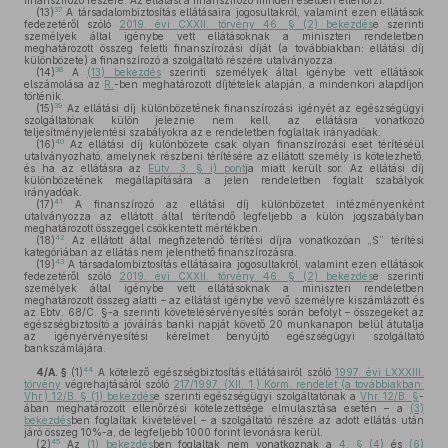
finanszírozó részére. Az ellátást a finanszírozó minden esetben ellenőrzi.
37
(13)
A társadalombiztosítás ellátásaira jogosultakról, valamint ezen ellátások
fedezetéről szóló
2019. évi CXXII. törvény 46. § (2) bekezdés
e szerinti
személyek által igénybe vett ellátásoknak a miniszteri rendeletben
meghatározott összeg feletti finanszírozási díját (a továbbiakban: ellátási díj
különbözete) a finanszírozó a szolgáltató részére utalványozza.
38
(14)
A
(13) bekezdés
szerinti személyek által igénybe vett ellátások
elszámolása az
R.
-ben meghatározott díjtételek alapján, a mindenkori alapdíjon
történik.
39
(15)
Az ellátási díj különbözetének finanszírozási igényét az egészségügyi
szolgáltatónak külön jeleznie nem kell, az ellátásra vonatkozó
teljesítményjelentési szabályokra az e rendeletben foglaltak irányadóak.
40
(16)
Az ellátási díj különbözete csak olyan finanszírozási eset térítéséül
utalványozható, amelynek részbeni térítésére az ellátott személy is kötelezhető,
és ha az ellátásra az
Eütv. 3. § i) pont
ja miatt került sor. Az ellátási díj
különbözetének megállapítására a jelen rendeletben foglalt szabályok
irányadóak.
41
(17)
A finanszírozó az ellátási díj különbözetet intézményenként
utalványozza az ellátott által térítendő legfeljebb a külön jogszabályban
meghatározott összeggel csökkentett mértékben.
42
(18)
Az ellátott által megfizetendő térítési díjra vonatkozóan „S” térítési
kategóriában az ellátás nem jelenthető finanszírozásra.
43
(19)
A társadalombiztosítás ellátásaira jogosultakról, valamint ezen ellátások
fedezetéről szóló
2019. évi CXXII. törvény 46. § (2) bekezdés
e szerinti
személyek által igénybe vett ellátásoknak a miniszteri rendeletben
meghatározott összeg alatti – az ellátást igénybe vevő személyre kiszámlázott és
az Ebtv. 68/C. §-a szerinti követelésérvényesítés során befolyt – összegeket az
egészségbiztosító a jóváírás banki napját követő 20 munkanapon belül átutalja
az igényérvényesítési kérelmet benyújtó egészségügyi szolgáltató
bankszámlájára.
44
4/A. §
(1)
A kötelező egészségbiztosítás ellátásairól szóló
1997. évi LXXXIII.
törvény
végrehajtásáról szóló
217/1997. (XII. 1.) Korm. rendelet (a továbbiakban:
Vhr.) 12/B. § (1) bekezdés
e szerinti egészségügyi szolgáltatónak a
Vhr. 12/B. §
-
ában meghatározott ellenőrzési kötelezettsége elmulasztása esetén – a
(3)
bekezdés
ben foglaltak kivételével – a szolgáltató részére az adott ellátás után
járó összeg 10%-a, de legfeljebb 1000 forint levonásra kerül.
45
(2)
Az
(1) bekezdés
ben foglaltak nem vonatkoznak a
4. § (4)
és
(6)