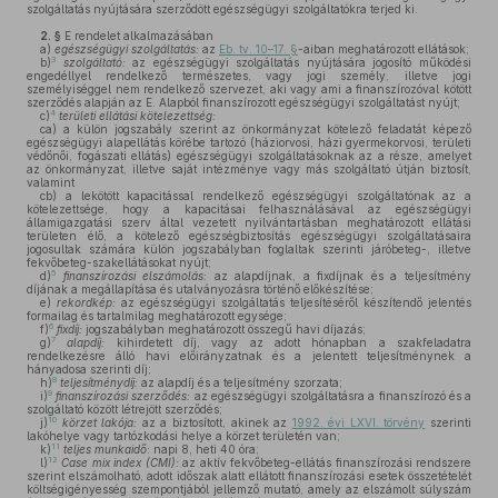
szolgáltatás nyújtására szerződött egészségügyi szolgáltatókra terjed ki.
2. §
E rendelet alkalmazásában
a)
egészségügyi szolgáltatás:
az
Eb. tv. 10–17. §
-aiban meghatározott ellátások;
3
b)
szolgáltató:
az egészségügyi szolgáltatás nyújtására jogosító működési
engedéllyel rendelkező természetes, vagy jogi személy, illetve jogi
személyiséggel nem rendelkező szervezet, aki vagy ami a finanszírozóval kötött
szerződés alapján az E. Alapból finanszírozott egészségügyi szolgáltatást nyújt;
4
c)
területi ellátási kötelezettség:
ca)
a külön jogszabály szerint az önkormányzat kötelező feladatát képező
egészségügyi alapellátás körébe tartozó (háziorvosi, házi gyermekorvosi, területi
védőnői, fogászati ellátás) egészségügyi szolgáltatásoknak az a része, amelyet
az önkormányzat, illetve saját intézménye vagy más szolgáltató útján biztosít,
valamint
cb)
a lekötött kapacitással rendelkező egészségügyi szolgáltatónak az a
kötelezettsége, hogy a kapacitásai felhasználásával az egészségügyi
államigazgatási szerv által vezetett nyilvántartásban meghatározott ellátási
területen élő, a kötelező egészségbiztosítás egészségügyi szolgáltatásaira
jogosultak számára külön jogszabályban foglaltak szerinti járóbeteg-, illetve
fekvőbeteg-szakellátásokat nyújt;
5
d)
finanszírozási elszámolás:
az alapdíjnak, a fixdíjnak és a teljesítmény
díjának a megállapítása és utalványozásra történő előkészítése;
e)
rekordkép:
az egészségügyi szolgáltatás teljesítéséről készítendő jelentés
formailag és tartalmilag meghatározott egysége;
6
f)
fixdíj:
jogszabályban meghatározott összegű havi díjazás;
7
g)
alapdíj:
kihirdetett díj, vagy az adott hónapban a szakfeladatra
rendelkezésre álló havi előirányzatnak és a jelentett teljesítménynek a
hányadosa szerinti díj;
8
h)
teljesítménydíj:
az alapdíj és a teljesítmény szorzata;
9
i)
finanszírozási szerződés:
az egészségügyi szolgáltatásra a finanszírozó és a
szolgáltató között létrejött szerződés;
10
j)
körzet lakója:
az a biztosított, akinek az
1992. évi LXVI. törvény
szerinti
lakóhelye vagy tartózkodási helye a körzet területén van;
11
k)
teljes munkaidő
: napi 8, heti 40 óra;
12
l)
Case mix index (CMI):
az aktív fekvőbeteg-ellátás finanszírozási rendszere
szerint elszámolható, adott időszak alatt ellátott finanszírozási esetek összetételét
költségigényesség szempontjából jellemző mutató, amely az elszámolt súlyszám