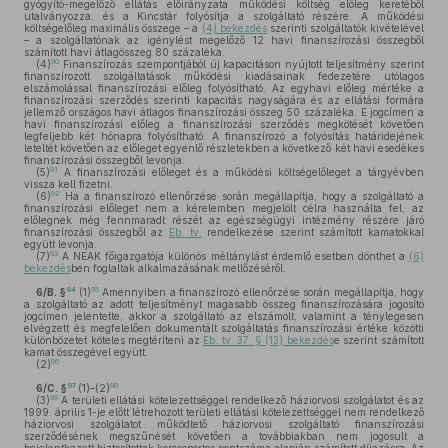
gyógyító-megelőző ellátás előirányzata működési költség előleg keretéből
utalványozza, és a Kincstár folyósítja a szolgáltató részére. A működési
költségelőleg maximális összege – a
(4) bekezdés
szerinti szolgáltatók kivételével
– a szolgáltatónak az igénylést megelőző 12 havi finanszírozási összegből
számított havi átlagösszeg 80 százaléka.
90
(4)
Finanszírozás szempontjából új kapacitáson nyújtott teljesítmény szerint
finanszírozott szolgáltatások működési kiadásainak fedezetére utólagos
elszámolással finanszírozási előleg folyósítható. Az egyhavi előleg mértéke a
finanszírozási szerződés szerinti kapacitás nagyságára és az ellátási formára
jellemző országos havi átlagos finanszírozási összeg 50 százaléka. E jogcímen a
havi finanszírozási előleg a finanszírozási szerződés megkötését követően
legfeljebb két hónapra folyósítható. A finanszírozó a folyósítás határidejének
leteltét követően az előleget egyenlő részletekben a következő két havi esedékes
finanszírozási összegből levonja.
91
(5)
A finanszírozási előleget és a működési költségelőleget a tárgyévben
vissza kell fizetni.
92
(6)
Ha a finanszírozó ellenőrzése során megállapítja, hogy a szolgáltató a
finanszírozási előleget nem a kérelemben megjelölt célra használta fel, az
előlegnek még fennmaradt részét az egészségügyi intézmény részére járó
finanszírozási összegből az
Eb. tv.
rendelkezése szerint számított kamatokkal
együtt levonja.
93
(7)
A NEAK főigazgatója különös méltánylást érdemlő esetben dönthet a
(6)
bekezdés
ben foglaltak alkalmazásának mellőzéséről.
94
95
6/B. §
(1)
Amennyiben a finanszírozó ellenőrzése során megállapítja, hogy
a szolgáltató az adott teljesítményt magasabb összeg finanszírozására jogosító
jogcímen jelentette, akkor a szolgáltató az elszámolt, valamint a ténylegesen
elvégzett és megfelelően dokumentált szolgáltatás finanszírozási értéke közötti
különbözetet köteles megtéríteni az
Eb. tv. 37. § (13) bekezdés
e szerint számított
kamat összegével együtt.
96
(2)
97
98
6/C. §
(1)–(2)
99
(3)
A területi ellátási kötelezettséggel rendelkező háziorvosi szolgálatot és az
1999. április 1-je előtt létrehozott területi ellátási kötelezettséggel nem rendelkező
háziorvosi szolgálatot működtető háziorvosi szolgáltató finanszírozási
szerződésének megszűnését követően a továbbiakban nem jogosult a