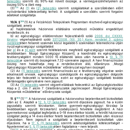
bekezdés
szerinti díj 90%-kal növelt összege, a vármegyeszékhelyeken az
összeg 50%-a illeti meg.
128
(3)
Az
(1)
és
(2) bekezdés
szerinti szolgálatokat a szerződésben előírt
nyilvántartási kötelezettség terheli. A szolgáltató a szerződés szerinti forgalmi
adatokat szolgáltatja.
129
10/A. §
(1)
Az a Felzárkózó Települések Programban résztvevő egészségügyi
szolgáltató, amely
a)
hajléktalanok háziorvosi ellátására vonatkozó működési engedéllyel
rendelkezik, és
b)
az egészségügyi ellátórendszer fejlesztéséről szóló
2006. évi CXXXII.
törvény
végrehajtásáról szóló
337/2008. (XII. 30.) Korm. rendelet 3. számú
melléklet
ében felsorolt szakmák közül legalább 5 szakmában telemedicina útján
nyújt egészségügyi szolgáltatást
[az
a)
és a
b) pont
szerinti feltételeknek megfelelő egészségügyi szolgáltató a
továbbiakban: Mozgó Egészségügyi Központ], a koordináló és egészségügyi
tevékenységéért minden 5000 fő ellátandó lakos után havonta a
10. § (1)
bekezdés
e szerinti díj összegének 7,32-szeresére jogosult. A havi finanszírozási
összeg nem haladhatja meg a rendelkezésre álló, időarányos „Mozgó
Egészségügyi Központok működtetése” előirányzat egyhavi összegét.
(2)
Az
(1) bekezdés
szerinti finanszírozás az e tevékenység végzése során
alkalmazott orvosok, egészségügyi szakdolgozók és egészségügyben dolgozók
teljes bér fedezetét is tartalmazza, ezért az egészségügyi szolgáltató további
bértámogatás igénylésére nem jogosult.
(3)
Az
(1) bekezdés
szerint végzett ellátások fedezetéül az Egészségbiztosítási
Alap a 2. cím 7. alcím 7. Célelőirányzatok jogcímcsoport „Mozgó Egészségügyi
Központok működtetése” előirányzata szolgál.
130
131
11. §
(1)
A háziorvosi szolgáltató a háziorvoshoz bejelentkezett biztosítottak
után az E. Alapból a
12. § (2) bekezdés
szerinti díjazásra jogosult, ha a külön
jogszabály szerinti törzskarton, illetve gyermek-egészségügyi törzslap (a
továbbiakban együtt: törzskarton) szabályszerű felvétele megtörtént. A házi
gyermekorvosi szolgálat legfeljebb a 0–18 éves életkor közötti, a felnőtt háziorvosi
szolgálat pedig a 14 éves életkor feletti bejelentkezett biztosítottak után részesül
díjazásban. Nem jogosult a szolgáltató a bejelentkezett biztosítottak után
díjazásra, ha a
17. § (1) bekezdés
szerinti adatszolgáltatási kötelezettségét –
figyelemmel az
5. § (1) bekezdés
ében foglaltakra – nem teljesíti.
132