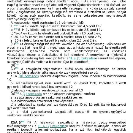
szolgáltató érvényességi időhöz kötötten jogosult. Az érvényességi idő utolsó
napjáig ismételt orvosi vizsgálatot kell végezni újabb törzskarton kitöltésével. Az
orvosi vizsgálat során nem kell ismételten elvégezni a külön jogszabály szerint
előírt vizsgálatokat. Az érvényességi idő számítása a biztosított születési napját
követő hónap első napjától kezdődik, és az e bekezdésben meghatározott
érvényességi ideig tart.
A korcsoportonkénti pontszám és érvényességi idő:
148
a)
0–4 év közötti bejelentkezett biztosított után 4,5 pont 1 év
149
b)
5–14 év közötti bejelentkezett biztosított után 2,5 pont 1 év
c)
15–34 év közötti bejelentkezett biztosított után 1,0 pont 3 év,
d)
35–60 év közötti bejelentkezett biztosított után 1,5 pont 2 év,
e)
60 év feletti bejelentkezett biztosított után 2,5 pont 2 év.
150
(5)
Az érvényességi idő lejártát követően, ha az érvényességi időn belül az
orvosi vizsgálat nem történt meg, vagy azt a háziorvos a hozzá bejelentkezett
biztosítottnál igazolható módon nem kezdeményezte, az esedékes
változásjelentésben a biztosítottat ki kell jelenteni. Amennyiben a kijelentést
követően orvos-beteg találkozó jön létre, a
11. § (1) bekezdés
e szerint kell eljárni,
az egyidejű ellátás mellett a biztosított újra bejelenthető.
151
(6)
152
(7)
A szolgálatot folyamatosan ellátó orvos szakképzettsége és orvosi
gyakorlati ideje alapján alkalmazandó szakképzettségi szorzó:
a)
a
(8) bekezdés
szerinti alapszakvizsgával nem rendelkező háziorvosnál
1,0,
b)
alapszakvizsgával nem rendelkező, 25 évnél több, körzetben eltöltött
gyakorlati idővel rendelkező háziorvosnál 1,2,
c)
alapszakvizsgával rendelkező háziorvosnál 1,3
153
(8)
A
(7) bekezdés
szerinti alapszakvizsgának minősül
a)
az általános orvostan szakorvosi szakképesítés,
b)
a háziorvostan szakorvosi szakképesítés,
c)
a belgyógyász szakorvosi szakképesítés és 10 év körzeti, illetve háziorvosi
gyakorlat, valamint
d)
a házi gyermekorvosi szolgálatnál csecsemő- és gyermekgyógyász
szakorvosi szakképesítés.
154
12/A. §
(1)
A háziorvosi szolgáltató a háziorvos gyógyító-megelőző
tevékenységének a
11. § (2) bekezdés
e szerinti értékelése alapján, abban az
esetben jogosult teljesítménydíjazásra, ha a számított indikátorok legalább