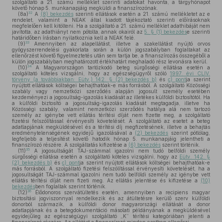
szolgáltató a 21. számú melléklet szerinti adatokat havonta, a tárgyhónapot
követő hónap 5. munkanapjáig megküldi a finanszírozónak.
32
(8a)
A
(8) bekezdés
szerinti ellátások esetén a 21. számú mellékletet az e
rendelet, valamint a NEAK által kiadott tájékoztató szerinti előírásoknak
megfelelően kell kitölteni. Ha a szolgáltató a 21. számú melléklet adathibáját nem
javította, az adathiányt nem pótolta, annak okairól az
5. § (1) bekezdés
e szerinti
határidőben írásban nyilatkoznia kell a NEAK felé.
33
(9)
Amennyiben az alapellátást, illetve a szakellátást nyújtó orvos
gyógyszerrendelési gyakorlata során a külön jogszabályban foglaltakat az
ellenőrzést követő figyelmeztetés után sem tartja be, a finanszírozás összegéből a
külön jogszabályban meghatározott értékhatárt meghaladó rész levonásra kerül.
34
(10)
A Magyarországon tartózkodó beteg sürgősségi ellátása esetén a
szolgáltató köteles vizsgálni, hogy az egészségügyről szóló
1997. évi CLIV.
törvény (a továbbiakban: Eütv.) 142. § (2) bekezdés b)
és
c) pont
ja szerint
nyújtott ellátások költségei behajthatóak-e más forrásból. A szolgáltató Közösségi
szabály vagy nemzetközi szerződés alapján jogosult személy esetében
kezdeményezi a jogosultság-igazolás kiadását az illetékes külföldi biztosítótól. Ha
a külföldi biztosító a jogosultság-igazolás kiadását megtagadja, illetve ha
Közösségi szabály, valamint nemzetközi szerződés hatálya alá nem tartozó
személy az igénybe vett ellátás térítési díját nem fizette meg, a szolgáltató
fizetési felszólítással érvényesíti követelését. A szolgáltató az esetet a beteg
adatlapjának megküldésével és a térítési díj megfizetésének, illetve a behajtás
eredménytelenségének egyidejű igazolásával a
(2) bekezdés
szerint pótlólag,
legfeljebb a teljesítést követő hatodik hónap 5. munkanapjáig jelentheti a
finanszírozó részére. A szolgáltatás kifizetése a
(6) bekezdés
szerint történik.
35
(11)
A jogosultságát TAJ-számmal igazolni nem tudó belföldi személy
sürgősségi ellátása esetén a szolgáltató köteles vizsgálni, hogy az
Eütv. 142. §
(2) bekezdés b)
és
c) pont
ja szerint nyújtott ellátások költségei behajthatóak-e
más forrásból. A szolgáltató fizetési felszólítással érvényesíti követelését, ha a
jogosultságát TAJ-számmal igazolni nem tudó belföldi személy az igénybe vett
ellátás térítési díját nem fizeti meg. Az ellátás jelentése és kifizetése a
(10)
bekezdés
ben foglaltak szerint történik.
36
(12)
Élődonoros szervátültetés esetén, amennyiben a recipiens magyar
biztosítási jogviszonnyal rendelkezik és az átültetésre kerülő szerv külföldi
donorból származik, a külföldi donor magyarországi ellátását a donor
adatlapjának és a betegdokumentáció másolati példányának a megküldésével
egyidejűleg az egészségügyi szolgáltató „K” térítési kategóriában jelenti a