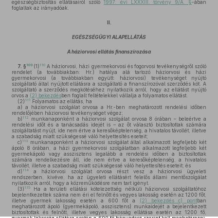
egészségbiztosítás ellátásairól szóló
1997. évi LXXXIII. törvény 9/A. §
-ában
foglaltak az irányadóak.
II.
EGÉSZSÉGÜGYI ALAPELLÁTÁS
A háziorvosi ellátás finanszírozása
109
110
7. §
(1)
A háziorvosi, házi gyermekorvosi és fogorvosi tevékenységről szóló
rendelet (a továbbiakban: Hr.) hatálya alá tartozó háziorvosi és házi
gyermekorvosi (a továbbiakban együtt: háziorvosi) tevékenységet nyújtó
szolgáltató által nyújtott ellátásra a szolgáltató a finanszírozóval szerződés köt. A
szolgáltató a szerződés megkötéséhez nyilatkozik arról, hogy az ellátást nyújtó
orvos a
(2) bekezdés
ben foglalt feltételekkel vállalja a folyamatos ellátást.
111
(2)
Folyamatos az ellátás, ha
a)
a háziorvosi szolgálat orvosa a Hr.-ben meghatározott rendelési időben
rendelőjében háziorvosi tevékenységet végez;
112
b)
munkanaponként a háziorvosi szolgálat orvosa 8 órában – beleértve a
rendelési időt és a tanácsadás idejét is – az őt választó biztosítottak számára
szolgáltatást nyújt, ide nem értve a keresőképtelenség, a hivatalos távollét, illetve
a szabadság miatt szükségessé váló helyettesítés eseteit;
113
c)
munkanaponként a háziorvosi szolgálat által alkalmazott legfeljebb két
ápoló 8 órában, a házi gyermekorvosi szolgálatban alkalmazott legfeljebb két
gyermekápoló vagy asszisztens legalább a rendelési időben a biztosítottak
számára rendelkezésre áll, ide nem értve a keresőképtelenség, a hivatalos
távollét, illetve a szabadság miatt szükségessé váló helyettesítés eseteit; és
114
d)
a háziorvosi szolgálat orvosa részt vesz a háziorvosi ügyeleti
rendszerben, kivéve, ha az ügyeleti ellátásért felelős állami mentőszolgálat
nyilatkozik arról, hogy a közreműködésre nem tart igényt.
115
(3)
Ha a területi ellátási kötelezettség nélküli háziorvosi szolgáltatóhoz
bejelentkezettek száma nem éri el felnőtt és vegyes lakosság esetén az 1200 főt,
illetve gyermek lakosság esetén a 600 főt a
(2) bekezdés c) pont
ban
meghatározott ápoló (gyermekápoló, asszisztens) munkaidejét a bejelentkezett
biztosítottak és felnőtt, illetve vegyes lakosság ellátása esetén az 1200 fő,