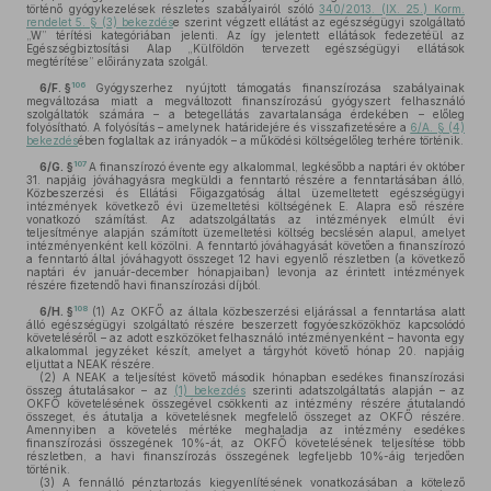
történő gyógykezelések részletes szabályairól szóló
340/2013. (IX. 25.) Korm.
rendelet 5. § (3) bekezdés
e szerint végzett ellátást az egészségügyi szolgáltató
„W” térítési kategóriában jelenti. Az így jelentett ellátások fedezetéül az
Egészségbiztosítási Alap „Külföldön tervezett egészségügyi ellátások
megtérítése” előirányzata szolgál.
106
6/F. §
Gyógyszerhez nyújtott támogatás finanszírozása szabályainak
megváltozása miatt a megváltozott finanszírozású gyógyszert felhasználó
szolgáltatók számára – a betegellátás zavartalansága érdekében – előleg
folyósítható. A folyósítás – amelynek határidejére és visszafizetésére a
6/A. § (4)
bekezdés
ében foglaltak az irányadók – a működési költségelőleg terhére történik.
107
6/G. §
A finanszírozó évente egy alkalommal, legkésőbb a naptári év október
31. napjáig jóváhagyásra megküldi a fenntartó részére a fenntartásában álló,
Közbeszerzési és Ellátási Főigazgatóság által üzemeltetett egészségügyi
intézmények következő évi üzemeltetési költségének E. Alapra eső részére
vonatkozó számítást. Az adatszolgáltatás az intézmények elmúlt évi
teljesítménye alapján számított üzemeltetési költség becslésén alapul, amelyet
intézményenként kell közölni. A fenntartó jóváhagyását követően a finanszírozó
a fenntartó által jóváhagyott összeget 12 havi egyenlő részletben (a következő
naptári év január-december hónapjaiban) levonja az érintett intézmények
részére fizetendő havi finanszírozási díjból.
108
6/H. §
(1)
Az OKFŐ az általa közbeszerzési eljárással a fenntartása alatt
álló egészségügyi szolgáltató részére beszerzett fogyóeszközökhöz kapcsolódó
követeléséről – az adott eszközöket felhasználó intézményenként – havonta egy
alkalommal jegyzéket készít, amelyet a tárgyhót követő hónap 20. napjáig
eljuttat a NEAK részére.
(2)
A NEAK a teljesítést követő második hónapban esedékes finanszírozási
összeg átutalásakor – az
(1) bekezdés
szerinti adatszolgáltatás alapján – az
OKFŐ követelésének összegével csökkenti az intézmény részére átutalandó
összeget, és átutalja a követelésnek megfelelő összeget az OKFŐ részére.
Amennyiben a követelés mértéke meghaladja az intézmény esedékes
finanszírozási összegének 10%-át, az OKFŐ követelésének teljesítése több
részletben, a havi finanszírozás összegének legfeljebb 10%-áig terjedően
történik.
(3)
A fennálló pénztartozás kiegyenlítésének vonatkozásában a kötelező