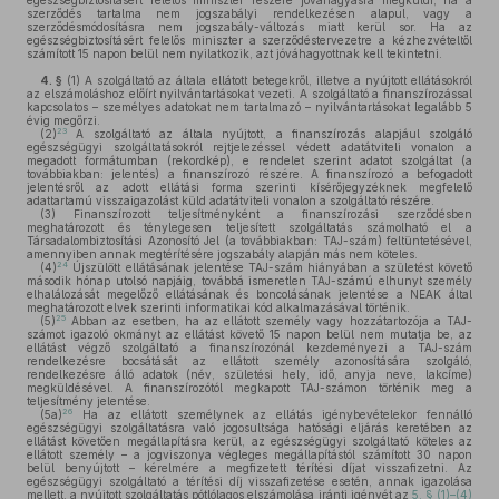
egészségbiztosításért felelős miniszter részére jóváhagyásra megküldi, ha a
szerződés tartalma nem jogszabályi rendelkezésen alapul, vagy a
szerződésmódosításra nem jogszabály-változás miatt kerül sor. Ha az
egészségbiztosításért felelős miniszter a szerződéstervezetre a kézhezvételtől
számított 15 napon belül nem nyilatkozik, azt jóváhagyottnak kell tekintetni.
4. §
(1)
A szolgáltató az általa ellátott betegekről, illetve a nyújtott ellátásokról
az elszámoláshoz előírt nyilvántartásokat vezeti. A szolgáltató a finanszírozással
kapcsolatos – személyes adatokat nem tartalmazó – nyilvántartásokat legalább 5
évig megőrzi.
23
(2)
A szolgáltató az általa nyújtott, a finanszírozás alapjául szolgáló
egészségügyi szolgáltatásokról rejtjelezéssel védett adatátviteli vonalon a
megadott formátumban (rekordkép), e rendelet szerint adatot szolgáltat (a
továbbiakban: jelentés) a finanszírozó részére. A finanszírozó a befogadott
jelentésről az adott ellátási forma szerinti kísérőjegyzéknek megfelelő
adattartamú visszaigazolást küld adatátviteli vonalon a szolgáltató részére.
(3)
Finanszírozott teljesítményként a finanszírozási szerződésben
meghatározott és ténylegesen teljesített szolgáltatás számolható el a
Társadalombiztosítási Azonosító Jel (a továbbiakban: TAJ-szám) feltüntetésével,
amennyiben annak megtérítésére jogszabály alapján más nem köteles.
24
(4)
Újszülött ellátásának jelentése TAJ-szám hiányában a születést követő
második hónap utolsó napjáig, továbbá ismeretlen TAJ-számú elhunyt személy
elhalálozását megelőző ellátásának és boncolásának jelentése a NEAK által
meghatározott elvek szerinti informatikai kód alkalmazásával történik.
25
(5)
Abban az esetben, ha az ellátott személy vagy hozzátartozója a TAJ-
számot igazoló okmányt az ellátást követő 15 napon belül nem mutatja be, az
ellátást végző szolgáltató a finanszírozónál kezdeményezi a TAJ-szám
rendelkezésre bocsátását az ellátott személy azonosítására szolgáló,
rendelkezésre álló adatok (név, születési hely, idő, anyja neve, lakcíme)
megküldésével. A finanszírozótól megkapott TAJ-számon történik meg a
teljesítmény jelentése.
26
(5a)
Ha az ellátott személynek az ellátás igénybevételekor fennálló
egészségügyi szolgáltatásra való jogosultsága hatósági eljárás keretében az
ellátást követően megállapításra kerül, az egészségügyi szolgáltató köteles az
ellátott személy – a jogviszonya végleges megállapítástól számított 30 napon
belül benyújtott – kérelmére a megfizetett térítési díjat visszafizetni. Az
egészségügyi szolgáltató a térítési díj visszafizetése esetén, annak igazolása
mellett, a nyújtott szolgáltatás pótlólagos elszámolása iránti igényét az
5. § (1)–(4)