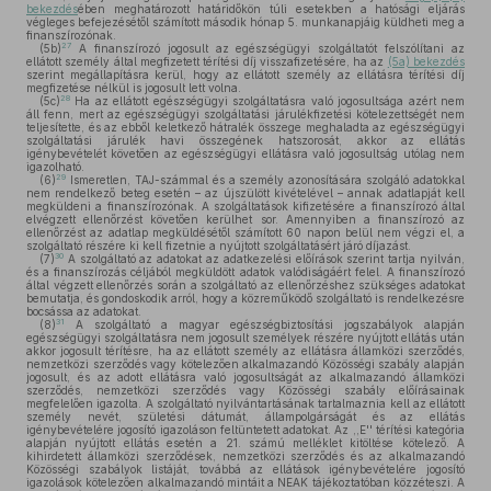
bekezdés
ében meghatározott határidőkön túli esetekben a hatósági eljárás
végleges befejezésétől számított második hónap 5. munkanapjáig küldheti meg a
finanszírozónak.
27
(5b)
A finanszírozó jogosult az egészségügyi szolgáltatót felszólítani az
ellátott személy által megfizetett térítési díj visszafizetésére, ha az
(5a) bekezdés
szerint megállapításra kerül, hogy az ellátott személy az ellátásra térítési díj
megfizetése nélkül is jogosult lett volna.
28
(5c)
Ha az ellátott egészségügyi szolgáltatásra való jogosultsága azért nem
áll fenn, mert az egészségügyi szolgáltatási járulékfizetési kötelezettségét nem
teljesítette, és az ebből keletkező hátralék összege meghaladta az egészségügyi
szolgáltatási járulék havi összegének hatszorosát, akkor az ellátás
igénybevételét követően az egészségügyi ellátásra való jogosultság utólag nem
igazolható.
29
(6)
Ismeretlen, TAJ-számmal és a személy azonosítására szolgáló adatokkal
nem rendelkező beteg esetén – az újszülött kivételével – annak adatlapját kell
megküldeni a finanszírozónak. A szolgáltatások kifizetésére a finanszírozó által
elvégzett ellenőrzést követően kerülhet sor. Amennyiben a finanszírozó az
ellenőrzést az adatlap megküldésétől számított 60 napon belül nem végzi el, a
szolgáltató részére ki kell fizetnie a nyújtott szolgáltatásért járó díjazást.
30
(7)
A szolgáltató az adatokat az adatkezelési előírások szerint tartja nyilván,
és a finanszírozás céljából megküldött adatok valódiságáért felel. A finanszírozó
által végzett ellenőrzés során a szolgáltató az ellenőrzéshez szükséges adatokat
bemutatja, és gondoskodik arról, hogy a közreműködő szolgáltató is rendelkezésre
bocsássa az adatokat.
31
(8)
A szolgáltató a magyar egészségbiztosítási jogszabályok alapján
egészségügyi szolgáltatásra nem jogosult személyek részére nyújtott ellátás után
akkor jogosult térítésre, ha az ellátott személy az ellátásra államközi szerződés,
nemzetközi szerződés vagy kötelezően alkalmazandó Közösségi szabály alapján
jogosult, és az adott ellátásra való jogosultságát az alkalmazandó államközi
szerződés, nemzetközi szerződés vagy Közösségi szabály előírásainak
megfelelően igazolta. A szolgáltató nyilvántartásának tartalmaznia kell az ellátott
személy nevét, születési dátumát, állampolgárságát és az ellátás
igénybevételére jogosító igazoláson feltüntetett adatokat. Az ,,E'' térítési kategória
alapján nyújtott ellátás esetén a 21. számú melléklet kitöltése kötelező. A
kihirdetett államközi szerződések, nemzetközi szerződés és az alkalmazandó
Közösségi szabályok listáját, továbbá az ellátások igénybevételére jogosító
igazolások kötelezően alkalmazandó mintáit a NEAK tájékoztatóban közzéteszi. A