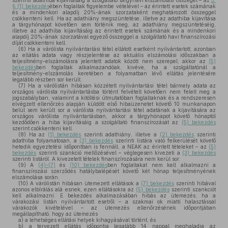
szerinti adathiba kijavításáig a szolgáltató tárgyhavi elszámolási összegét – az
5.
§ (1) bekezdés
ében foglaltak figyelembe vételével – az érintett esetek számának
és a mindenkori alapdíj 20%-ának szorzataként meghatározott összeggel
csökkenteni kell. Ha az adathiány megszüntetése, illetve az adathiba kijavítása
a tárgyhónapot követően sem történik meg, az adathiány megszüntetéséig,
illetve az adathiba kijavításáig az érintett esetek számának és a mindenkori
alapdíj 20%-ának szorzatával egyező összeggel a szolgáltató havi finanszírozási
díját csökkenteni kell.
(6)
Ha a várólista nyilvántartási tétel ellátott esetként nyilvántartott, azonban
az ellátás adata vagy részjelentése az aktuális elszámolási időszakban a
teljesítmény-elszámolásra jelentett adatok között nem szerepel, akkor az
(5)
bekezdés
ben foglaltak alkalmazandóak, kivéve, ha a szolgáltatónál a
teljesítmény-elszámolás keretében a folyamatban lévő ellátás jelentésére
legalább részben sor került.
(7)
Ha a várólistán hibásan közzétett nyilvántartási tétel bármely adata az
országos várólista nyilvántartásba történt felvételt követően nem felelt meg a
jogszabályban, valamint a kitöltési útmutatóban foglaltaknak és a rendszeresen
elvégzett ellenőrzés alapján küldött első hibaüzenetet követő 10 munkanapon
belül sem került sor a várólista nyilvántartási tétel adatának a kijavítására az
országos várólista nyilvántartásban, akkor a tárgyhónapot követő hónaptól
kezdődően a hiba kijavításáig a szolgáltató finanszírozását az
(5) bekezdés
szerint csökkenteni kell.
(8)
Ha az
(1) bekezdés
szerinti adathiány, illetve a
(2) bekezdés
szerinti
adathiba folyamatosan, a
(3) bekezdés
szerinti listára való felkerülését követő
hetedik egyeztetési időpontban is fennáll, a NEAK az érintett tételeket – az
(5)
bekezdés
szerinti szankció mellőzésével – véglegesen kivezeti a
(3) bekezdés
szerinti listáról. A kivezetett tételek finanszírozására nem kerül sor.
(9)
A
(4)–(7)
és
(10) bekezdés
ben foglaltakat nem kell alkalmazni a
finanszírozási szerződés hatálybalépését követő két hónap teljesítményének
elszámolása során.
(10)
A várólistán hibásan ütemezett ellátások a
(7) bekezdés
szerinti hibával
azonos elbírálás alá esnek, ezen ellátásokra az
(5) bekezdés
szerinti szankciót
kell alkalmazni. E bekezdés alkalmazásában hibás az ütemezés, ha a
várakozási listán nyilvántartott esetről – a szakmai ok miatti halasztással
várakozók kivételével – az ütemezés ellenőrzésének időpontjában
megállapítható, hogy az ütemezés
a)
a lehetséges ellátási helyek kihagyásával történt, és
b)
a tervezett ellátás időpontja legalább 14 nappal meghaladja az