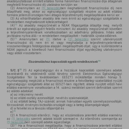
akadályoztatással érintett ellátási forma háromhavi finanszírozási díja átlagának
megfelelő finanszírozási díj utalására kerüljön sor.
(2)
Amennyiben az
(1) bekezdés
ben meghatározott finanszírozási díj nem
állapítható meg, akkor az egészségügyi szolgáltató részére az adott ellátási
formára jellemző országos havi átlagos teljesítménydíj megállapítására kerül sor.
(3)
Az elháríthatatlan akadály léte nem érinti az egészségügyi szolgáltatók e
rendeletben meghatározott kötelezettségeit.
72
(4)
Az akadály megszűnését a NEAK főigazgatója állapítja meg, melyről
értesíti az egészségügyért felelős minisztert. Az akadály megszűnését követően
a teljesítményjelentések vonatkozásában az adathiány pótlására, hibás adat
javítására nyitva álló – e rendeletben megállapított – határidők újrakezdődnek.
73
(5)
Amennyiben az
(1)
, illetve a
(2) bekezdés
szerint utalványozott
finanszírozási díj nem éri el vagy meghaladja a teljesítményjelentések
visszamenőleges feldolgozása alapján megállapítható díjat, úgy a különbözetet a
NEAK jogosult a következő havi finanszírozási díjjal egyidejűleg utalványozni
vagy abból visszatartani.
74
Elszámoláshoz kapcsolódó egyéb rendelkezések
75
5/C. §
(1)
Az egészségügyi és a hozzájuk kapcsolódó személyes adatok
kezeléséről és védelméről szóló törvény szerinti Elektronikus Egészségügyi
Szolgáltatási Tér (a továbbiakban: EESZT) működtetője minden hónap 5.
munkanapjáig megküldi a finanszírozó részére a fekvőbeteg-szakellátást nyújtó
egészségügyi szolgáltató által az EESZT-ben rögzített, általa nyújtott előző havi
ellátási eseményre vonatkozóan a 14. számú melléklet szerint definiáltak szerint
az alábbi adatokat:
a)
az intézmény nevét,
b)
az ellátó osztály azonosítóját, nevét és szakmakódját,
c)
az ellátott beteg TAJ-számát, annak hiányában egyéb személyazonosítóját,
törzsszámát, érvényes biztosítás országát vagy a beteg állampolgárságát,
d)
a felvétel és a távozás időpontját és
76
e)
(2)
A finanszírozó ellenőrzi, hogy az elszámolásra jelentett ellátási esemény
az
(1) bekezdés
szerinti adatok között szerepel-e. Az ellenőrzés szempontja az
(1) bekezdés
ben szereplő adatok egyezősége.
77
(3)
Ha a finanszírozó megállapítja, hogy a finanszírozásra jelentett ellátási