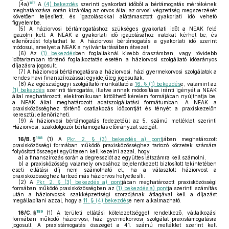
187
(4a)
A
(4) bekezdés
szerinti gyakorlati időből a bértámogatás mértékének
meghatározása során kizárólag az orvos által az orvosi végzettség megszerzését
követően teljesített, és igazolásokkal alátámasztott gyakorlati idő vehető
figyelembe.
(5)
A háziorvosi bértámogatáshoz szükséges gyakorlati időt a NEAK felé
igazolni kell. A NEAK a gyakorlati idő igazolásához iratokat kérhet be, és
ellenőrzést folytathat le. A háziorvosi bértámogatás a gyakorlati idő szerint
módosul, amelyet a NEAK a nyilvántartásában átvezet.
(6)
Az
(1) bekezdés
ben foglaltaknál kisebb óraszámban, vagy rövidebb
időtartamban történő foglalkoztatás esetén a háziorvosi szolgáltató időarányos
díjazásra jogosult.
(7)
A háziorvosi bértámogatásra a háziorvosi, házi gyermekorvosi szolgálatok a
rendes havi finanszírozással egyidejűleg jogosultak.
(8)
Az egészségügyi szolgáltató munkáltató a
16. § (1) bekezdés
e, valamint az
(1) bekezdés
szerinti támogatás, illetve annak módosítása iránti igényét a NEAK
által meghatározott, elektronikusan kitölthető kérelem formájában nyújthatja be,
a NEAK által meghatározott adatszolgáltatási formátumban. A NEAK a
praxisközösséghez történő csatlakozás időpontját és tényét a praxiskezelőn
keresztül ellenőrizheti.
(9)
A háziorvosi bértámogatás fedezetéül az 5. számú melléklet szerinti
Háziorvosi, szakdolgozói bértámogatás előirányzat szolgál.
188
16/B. §
(1)
A
Pkr. 2. § (3) bekezdés a) pont
jában meghatározott
praxisközösségi formában működő praxisközösséghez tartozó körzetek számára
folyósított összeget együttesen kell kezelni azzal, hogy
a)
a finanszírozás során a degressziót az együttes létszámra kell számolni,
b)
a praxisközösség valamely orvosához bejelentkezett biztosított tekintetében
eseti ellátási díj nem számolható el, ha a választott háziorvost a
praxisközösséghez tartozó más háziorvos helyettesíti.
(2)
A
Pkr. 2. § (3) bekezdés a) pont
jában meghatározott praxisközösségi
formában működő praxisközösségben az
(1) bekezdés a) pont
ja szerinti számítás
után a háziorvosok szakképzettségi szorzójának átlagával kell a díjazást
megállapítani azzal, hogy a
11. § (4) bekezdés
e nem alkalmazható.
189
16/C. §
(1)
A területi ellátási kötelezettséggel rendelkező, vállalkozási
formában működő háziorvosi, házi gyermekorvosi szolgálat praxistámogatásra
jogosult. A praxistámogatás összegét a 41. számú melléklet szerint kell