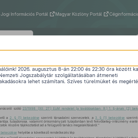
Jogi Információs Portál
Magyar Közlöny Portál
Céginformáció
46/1999. (X. 1.) EüM rendelet
nálóink! 2026. augusztus 8-án 22:00 és 22:30 óra között ka
yelő tanácsról szóló
23/1998. (XII. 27.) EüM rendele
Nemzeti Jogszabálytár szolgáltatásában átmeneti
Közlönyállapot 1999. 10. 15.
kadásokra lehet számítani. Szíves türelmüket és megért
997. évi CLIV. törvény (a továbbiakban: Eütv.) 247. §-a (2) bekezdésének
n)
pontjában
ka
anácsról szóló
23/1998. (XII. 27.) EüM rendelet (a továbbiakban: R.) 1. §-ának (2) be
zető a
2. § (1) bekezdése
szerinti társadalmi szervezetek, a
3. § (1) bekezdése
szerinti
rtója, tulajdonosa, valamint önkormányzati tulajdonban levő fekvőbeteg-intézmény esetén
atok részére tájékoztatást ad a felügyelő tanács megalakításáról.''
) bekezdése
helyébe a következő rendelkezés lép: