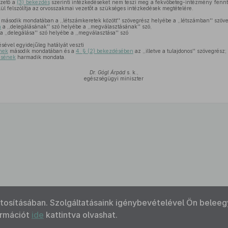
zető a
(3) bekezdés
szerinti intézkedéseket nem teszi meg a fekvőbeteg-intézmény fennt
lül felszólítja az orvosszakmai vezetőt a szükséges intézkedések megtételére.
második mondatában a ,,létszámkeretek között'' szövegrész helyébe a ,,létszámban'' szöv
n
a ,,delegálásának'' szó helyébe a ,,megválasztásának'' szó,
a ,,delegálása'' szó helyébe a ,,megválasztása'' szó
sével egyidejűleg hatályát veszti
ének
második mondatában és a
4. § (2) bekezdésében
az ,,illetve a tulajdonos'' szövegrész;
ésének
harmadik mondata.
Dr. Gógl Árpád
s. k.,
egészségügyi miniszter
ztosításában. Szolgáltatásaink igénybevételével Ön beleeg
ormációt
ide
kattintva olvashat.