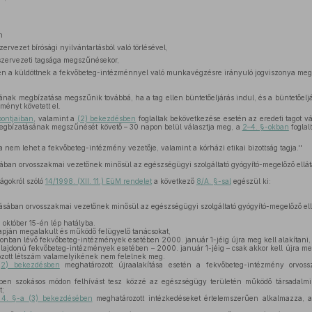
n
ervezet bírósági nyilvántartásból való törlésével,
szervezeti tagsága megszűnésekor,
tén a küldöttnek a fekvőbeteg-intézménnyel való munkavégzésre irányuló jogviszonya me
jának megbízatása megszűnik továbbá, ha a tag ellen büntetőeljárás indul, és a büntetőeljá
ményt követett el.
ontjaiban
, valamint a
(2) bekezdésben
foglaltak bekövetkezése esetén az eredeti tagot vá
 megbízatásának megszűnését követő – 30 napon belül választja meg, a
2–4. §-okban
foglal
a nem lehet a fekvőbeteg-intézmény vezetője, valamint a kórházi etikai bizottság tagja.''
ban orvosszakmai vezetőnek minősül az egészségügyi szolgáltató gyógyító-megelőző ellátás
ságokról szóló
14/1998. (XII. 11.) EüM rendelet
a következő
8/A. §-sal
egészül ki:
sában orvosszakmai vezetőnek minősül az egészségügyi szolgáltató gyógyító-megelőző ellátá
 október 15-én lép hatályba.
apján megalakult és működő felügyelő tanácsokat,
onban lévő fekvőbeteg-intézmények esetében 2000. január 1-jéig újra meg kell alakítani,
ajdonú fekvőbeteg-intézmények esetében – 2000. január 1-jéig – csak akkor kell újra me
ott létszám valamelyikének nem felelnek meg.
(2) bekezdésben
meghatározott újraalakítása esetén a fekvőbeteg-intézmény orvoss
en szokásos módon felhívást tesz közzé az egészségügy területén működő társadalmi s
t;
 4. §-a (3) bekezdésében
meghatározott intézkedéseket értelemszerűen alkalmazza, 