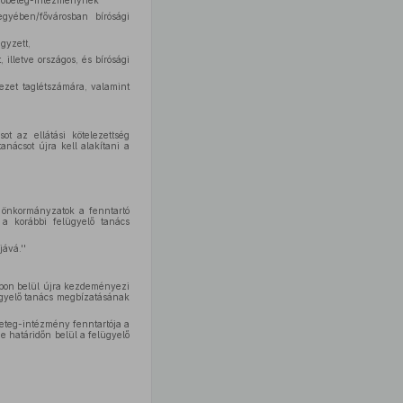
ekvőbeteg-intézménynek
gyében/fővárosban bírósági
gyzett,
 illetve országos, és bírósági
vezet taglétszámára, valamint
ot az ellátási kötelezettség
anácsot újra kell alakítani a
ó önkormányzatok a fenntartó
 a korábbi felügyelő tanács
jává.''
apon belül újra kezdeményezi
ügyelő tanács megbízatásának
eteg-intézmény fenntartója a
e határidőn belül a felügyelő