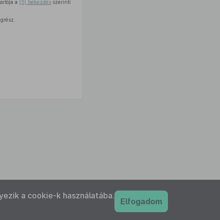
artója a
(3) bekezdés
szerinti
egrész,
yezik a cookie-k használatába.
Elfogadom