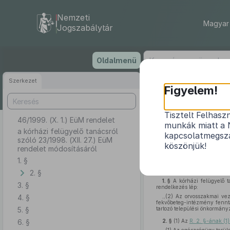
Nemzeti
Magyar 
Jogszabálytár
Ugrás
Oldalmenü
a
tartalomra
Szerkezet
Figyelem!
Tisztelt Felhasz
46/1999. (X. 1.) EüM rendelet
a kórházi felüg
munkák miatt a 
a kórházi felügyelő tanácsról
kapcsolatmegsza
szóló 23/1998. (XII. 27.) EüM
köszönjük!
rendelet módosításáról
1. §
Az egészségügyről szóló
1
következőket rendelem el:
2. §
1. §
A kórházi felügyelő t
3. §
rendelkezés lép:
4. §
,,(2) Az orvosszakmai ve
fekvőbeteg-intézmény fennta
5. §
tartozó települési önkormányz
6. §
2. §
(1)
Az
R. 2. §-ának (1