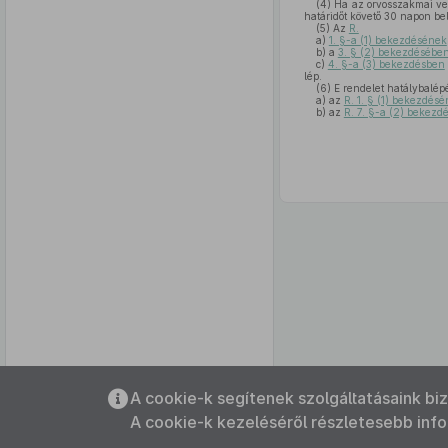
(4)
Ha az orvosszakmai ve
határidőt követő 30 napon be
(5)
Az
R.
a)
1. §-a (1) bekezdésének
b)
a
3. § (2) bekezdésébe
c)
4. §-a (3) bekezdésben
lép.
(6)
E rendelet hatálybalépé
a)
az
R. 1. § (1) bekezdés
b)
az
R. 7. §-a (2) bekezd
Az oldalmenübe visszatéréshez
A cookie-k segítenek szolgáltatásaink bi
használhatja az
ALT + S
billentyűket.
A cookie-k kezeléséről részletesebb inf