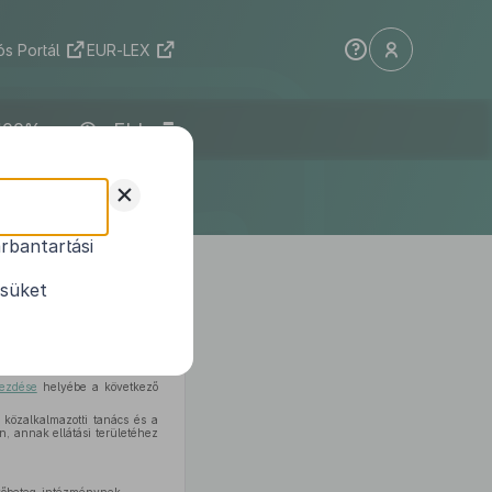
s Portál
EUR-LEX
ELI
+
rbantartási
t
módosításáról
ésüket
pott felhatalmazás alapján a
kezdése
helyébe a következő
 közalkalmazotti tanács és a
, annak ellátási területéhez