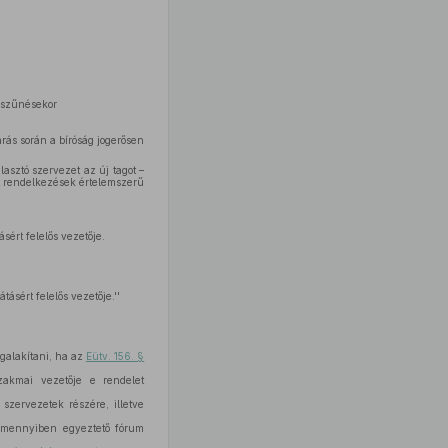
gszűnésekor
rás során a bíróság jogerősen
lasztó szervezet az új tagot –
t rendelkezések értelemszerű
ért felelős vezetője.
sért felelős vezetője.''
galakítani, ha az
Eütv. 156. §
zakmai vezetője e rendelet
zervezetek részére, illetve
amennyiben egyeztető fórum