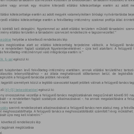
etén működő társadalmi szervezetek küldötteit (a továbbiakban: társadalmi küldöttek) a f
ére vagy annak egy részére kiterjedő ellátási kötelezettsége esetén az adott me
llátási kötelezettsége esetén az adott megyék valamelyikében bírósági nyilvántartásba beje
jedő ellátási kötelezettsége esetén a fekvőbeteg-intézmény szakmai profilja által érintett,
i köréből kell delegálni, figyelemmel az adott ellátási területen működő társadalmi szer
mény ellátási területén a társadalmi szervezet rendelkezik-e tagszervezettel.''
ekezdése
helyébe a következő rendelkezés lép:
cs megbízatása alatt az ellátási kötelezettség terjedelme változik, a felügyelő tanács
e rendeletben foglalt szabályok figyelembevételével – újra kell alakítani. A felügyelő t
 fekvőbeteg-intézménnyel való integrációja esetén is.''
/A. §-sal
egészül ki:
ti tulajdonban levő fekvőbeteg-intézmény esetében, annak ellátási területéhez tartoz
asztás lebonyolításához – az általa meghatározott időtartamon belül, de legkésőbb
egküldik a felügyelő tanácsba jelöltek névsorát.
 tagjelölt személyek közül a legtöbb szavazatot kapott jelöltek válnak a felügyelő tanács tag
ező
(4)–(5) bekezdésekkel
egészül ki:
mény orvosszakmai vezetője a felügyelő tanács megbízatásának megszűnését követő 90 n
tását – e rendeletben foglalt szabályok alkalmazásával –, ha annak megalakítására a fel
l nem kerül sor.
ezdés
szerinti rendelkezések alkalmazásával a felügyelő tanács nem alakul meg, a fekvőb
t meghosszabbíthatja. A felügyelő tanács a meghosszabbítástól számított 1 évig működhet, 
sát újra meg kell kísérelni.''
 következő rendelkezés lép:
cs tagjának megbízatása
l,