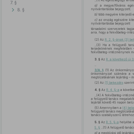
,,(1) Az egészségügy terül
7. §
a)
a megye/főváros egész
8. §
nyilvántartásba bejegyzett,
b)
több megyére kiterjedő e
c)
az ország egészére kiter
nyilvántartásba bejegyzett
társadalmi szervezetek tagja
arra, hogy a fekvőbeteg-intéz
(2)
Az
R. 2. §-ának (3) b
,,(3) Ha a felügyelő taná
terjedelmének megfelelően – 
fekvőbeteg-intézménynek más
3. §
Az
R. a következő új 3
,,
3/A. §
(1) Az önkormányza
önkormányzat számára a vál
megbízatásának lejártáig – m
(2) Az
(1) bekezdés
szerint
4. §
Az
R. 4. §-a
a követk
,,(4) A fekvőbeteg-intéz
a felügyelő tanács megalakí
lejártát követő 45 napon belü
(5) Amennyiben a
(4) bek
felügyelő tanács megbízatásá
tanács szabályszerű létrehozá
5. §
Az
R. 5. §-a
helyébe a
5. §
,,(1) A felügyelő taná
a)
a megbízási idő lejártáva