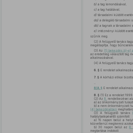
b)
a tag lemondásával,
c)
a tag halálával,
d)
társadalmi küldött eseté
da)
a delegáló társadalmi sz
db)
a tagnak a társadalmi 
e)
intézményi küldött ese
szűnik meg.
(2) A felügyelő tanács tag
megállapítja, hogy bűncselek
(3) Az
(1) bekezdés
b)
–
e)
p
az eredetileg választott tag
alkalmazásával.
(4) A felügyelő tanács tagj
6. §
E rendelet alkalmazásá
7. §
A kórházi etikai bizott
,,
8/A. §
E rendelet alkalmazá
8. §
(1)
Ez a rendelet 1999.
(2)
Az
R.
rendelkezései al
a)
az önkormányzati tulajd
b)
a nem önkormányzati tul
(4) bekezdésében
meghatároz
(3)
A felügyelő tanács
hatálybalépésétől számított
a)
15 napon belül a helyb
közvetlenül megkeresi azoka
b)
30 napon belül az
R.
megtartása indokolt.