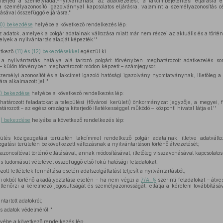
iterjed a személyiadat-nyilvántartási, az adatkezelési, a lakcímbejelentési eljárásra
a személyazonosító igazolvánnyal kapcsolatos eljárásra, valamint a személyazonosítás cél
sával összefüggő eljárásra.''
10) bekezdése
helyébe a következő rendelkezés lép:
az adatok, amelyek a polgár adatainak változása miatt már nem részei az aktuális és a tört
elyek a nyilvántartás alapját képezték.''
etkező
(11) és (12) bekezdésekkel
egészül ki:
a nyilvántartás hatálya alá tartozó polgárt törvényben meghatározott adatkezelés so
– külön törvényben meghatározott módon képzett – számjegysor.
zemélyi azonosítót és a lakcímet igazoló hatósági igazolvány nyomtatványnak, illetőleg 
a alkalmazott jel.''
1) bekezdése
helyébe a következő rendelkezés lép:
atározott feladatokat a települési (fővárosi kerületi) önkormányzat jegyzője, a megyei, f
ározott – az egész országra kiterjedő illetékességgel működő – központi hivatal látja el.''
2) bekezdése
helyébe a következő rendelkezés lép:
és közigazgatási területén lakcímmel rendelkező polgár adatainak, illetve adatválto
gatási területén bekövetkezett változásnak a nyilvántartáson történő átvezetését;
zonosítóval történő ellátásával, annak módosításával, illetőleg visszavonásával kapcsolatos
és tudomásul vételével összefüggő első fokú hatósági feladatokat;
t feltételek fennállása esetén adatszolgáltatást teljesít a nyilvántartásból;
i okból történő akadályoztatása esetén – ha nem végzi a
7/A. §
szerinti feladatokat – átve
ellenőrzi a kérelmező jogosultságát és személyazonosságát, ellátja a kérelem továbbítás
ntartott adatokról;
 adatok védelméről.''
yébe a következő rendelkezés lép: