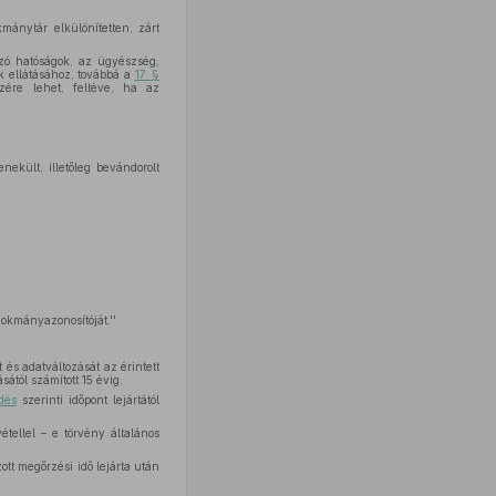
mánytár elkülönítetten, zárt
ozó hatóságok, az ügyészség,
k ellátásához, továbbá a
17. §
szére lehet, feltéve, ha az
ekült, illetőleg bevándorolt
okmányazonosítóját.''
 és adatváltozását az érintett
ától számított 15 évig.
dés
szerinti időpont lejártától
vétellel – e törvény általános
tt megőrzési idő lejárta után