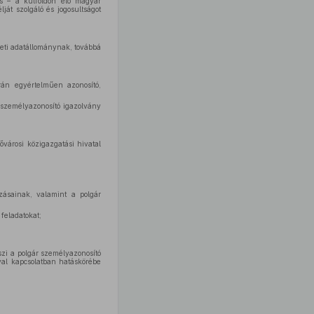
 és – a külföldön élő magyar
ját szolgáló és jogosultságot
éneti adatállománynak, továbbá
rán egyértelműen azonosító,
a személyazonosító igazolvány
ővárosi közigazgatási hivatal
zásainak, valamint a polgár
 feladatokat;
szi a polgár személyazonosító
ával kapcsolatban hatáskörébe