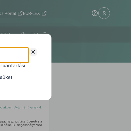
s Portál
EUR-LEX
ELI
+
rbantartási
s törvények
ésüket
ábbiakban: Avtv.) 2. §-ának 4.
zása, hasznosítása (ideértve a
lhasználásuk megakadályozása