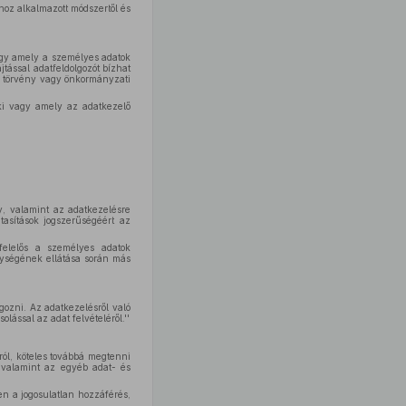
hoz alkalmazott módszertől és
agy amely a személyes adatok
tással adatfeldolgozót bízhat
lő törvény vagy önkormányzati
ki vagy amely az adatkezelő
ny, valamint az adatkezelésre
asítások jogszerűségéért az
 felelős a személyes adatok
enységének ellátása során más
olgozni. Az adatkezelésről való
lással az adat felvételéről.''
ról, köteles továbbá megtenni
, valamint az egyéb adat- és
sen a jogosulatlan hozzáférés,