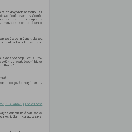
tal feldolgozott adatairól, az
l összefüggő tevékenységéről,
ntartás – és ennek alapján a
 személyes adatok esetében öt
megszegésével másnak okozott
lő mentesül a felelősség alól,
m akadályozhatja, de a titok
 esetén az adatvédelmi biztos
olhatja.''
teni)
adatfeldolgozás helyét és az
ytv.) 1. §-ának (4) bekezdése
mélyes adatok körének pontos
zelés időbeni korlátozásával