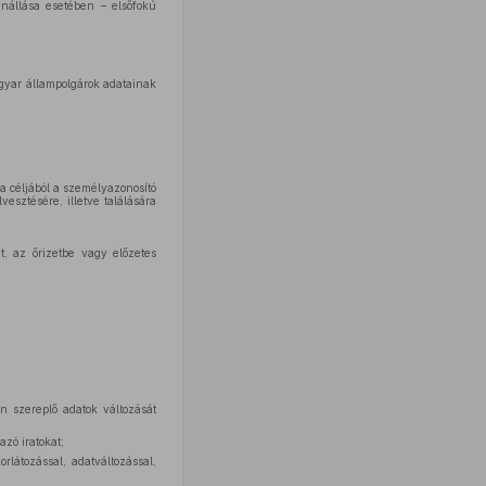
nnállása esetében – elsőfokú
agyar állampolgárok adatainak
a céljából a személyazonosító
esztésére, illetve találására
, az őrizetbe vagy előzetes
n szereplő adatok változását
azó iratokat;
orlátozással, adatváltozással,