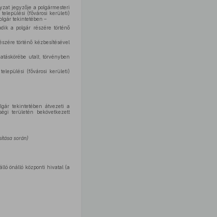
nyzat jegyzője a polgármesteri
lepülési (fővárosi kerületi)
olgár tekintetében –
dik a polgár részére történő
részére történő kézbesítésével
hatáskörébe utalt, törvényben
elepülési (fővárosi kerületi)
lgár tekintetében átvezeti a
ségi területén bekövetkezett
sítása során)
lló önálló központi hivatal (a