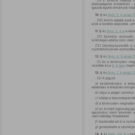
,,(3) E törvény hatálya k
állampolgárok kivételével – 
igazoló egyéb okmányok kiadá
10. §
Az
Nytv. 5. §-ának (
,,(10) Archív adatok azok 
azok a korábbi alapiratok, am
11. §
Az
Nytv. 5. §-a
a köv
,,(11)
Személyi azonosító:
különleges adatra nem utaló 
(12)
Okmányazonosító:
a s
nyomtatványának azonosításár
12. §
Az
Nytv. 6. §-ának (
,,(1) Az e törvényben megh
vezetője és a
9. §-ban
meghat
13. §
Az
Nytv. 7. §-ának (
,,(2) A jegyző
a)
kezdeményezi a települ
adataiban a település közigaz
b)
végzi a polgár személyi a
c)
ellátja a lakcímbejelent
d)
a törvényben meghatározot
e)
az érintett egészségügy
igazolvány iránti kérelmét, 
utalt hatósági feladatokat;
f)
közokiratot ad ki a nyilvá
g)
gondoskodik a személyes
14. §
Az
Nytv. 7/A. §-a
hel