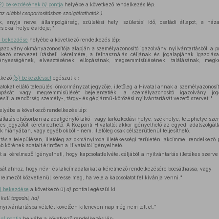
 (2) bekezdésének
b)
pontja
helyébe a következő rendelkezés lép:
az alábbi csoportosításban szolgáltathatók:)
 anyja neve, állampolgárság, születési hely, születési idő, családi állapot, a há
s oka, helye és ideje;''
) bekezdése
helyébe a következő rendelkezés lép:
gazolvány okmányazonosítója alapján a személyazonosító igazolvány nyilvántartásból, a pol
ező szervezet írásbeli kérelmére, a felhasználás céljának és jogalapjának igazolás
vényességének, elvesztésének, ellopásának, megsemmisülésének, találásának, megk
tkező
(5) bekezdéssel
egészül ki:
datokat ellátó települési önkormányzat jegyzője, illetőleg a Hivatal annak a személyazonosí
lopását vagy megsemmisülését bejelentették, a személyazonosító igazolvány jogo
síti a rendőrség személy-, tárgy- és gépjármű-körözési nyilvántartását vezető szervet.''
lyébe a következő rendelkezés lép:
áltatás elsősorban az adatigénylő lakó- vagy tartózkodási helye, székhelye, telephelye szerin
kes jegyzőtől kérelmezhető. A Központi Hivataltól akkor igényelhető az egyedi adatszolgált
k hiányában, vagy egyéb okból – nem, illetőleg csak célszerűtlenül teljesíthető.
atás a településen, illetőleg az okmányiroda illetékességi területén lakcímmel rendelkező p
bb körének adatait érintően a Hivataltól igényelhető.
t a kérelmező igényelheti, hogy kapcsolatfelvétel céljából a nyilvántartás illetékes szerve
ását ahhoz, hogy név- és lakcímadataikat a kérelmező rendelkezésére bocsáthassa, vagy
érelmezőt közvetlenül keresse meg, ha vele a kapcsolatot fel kívánja venni.''
4) bekezdése
a következő új
d)
ponttal egészül ki:
kell tagadni, ha)
nyilvántartásba vételét követően kilencven nap még nem telt el.''
k
a)
pontja
helyébe a következő rendelkezés lép: