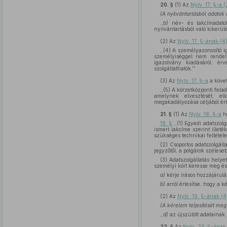
20. §
(1)
Az
Nytv. 17. §-a
(A nyilvántartásból adatok 
,,
b)
név- és lakcímadatok,
nyilvántartásból való kikerülé
(2)
Az
Nytv. 17. §-ának (4
,,(4) A személyazonosító i
személyiséggel nem rendelk
igazolvány kiadásáról, ér
szolgáltathatók.''
(3)
Az
Nytv. 17. §-a
a köve
,,(5) A körzetközponti fela
amelynek elvesztését, el
megakadályozása céljából érte
21. §
(1)
Az
Nytv. 18. §-a
he
18. §
,,(1) Egyedi adatszolg
ismert lakcíme szerint illeté
szükséges technikai feltétele
(2) Csoportos adatszolgált
jegyzőtől, a polgárok szélese
(3) Adatszolgáltatás helyet
személyi kört keresse meg és
a)
kérje írásos hozzájárul
b)
arról értesítse, hogy a k
(2)
Az
Nytv. 19. §-ának (
(A kérelem teljesítését meg 
,,
d)
az újszülött adatainak 
22. §
Az
Nytv. 23. §-ána