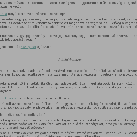
kezelési műveletek, technikai feladatok elvégzése, függetlenül a műveletek végrehajtásá
azás helyétől.''
ontja
helyébe a következő rendelkezés lép:
mészetes vagy jogi személy, illetve jogi személyiséggel nem rendelkező szervezet, aki v
zza, az adatkezelésre vonatkozó döntéseket meghozza és végrehajtja, illetőleg a végrehaj
etén az adatkezelés célját és feltételeit, valamint az adatkezelőt az adatkezelést elrende
rmészetes vagy jogi személy, illetve jogi személyiséggel nem rendelkező szervezet, a
k feldolgozását végzi.''
j alcímmel és
4/A. §-sal
egészül ki:
Adatfeldolgozás
zónak a személyes adatok feldolgozásával kapcsolatos jogait és kötelezettségeit e törvé
keretei között az adatkezelő határozza meg. Az adatkezelési műveletekre vonatkozó ut
vékenységi körén belül, illetőleg az adatkezelő által meghatározott keretek között
tásáért, törléséért, továbbításáért és nyilvánosságra hozataláért. Az adatfeldolgozó tevék
énybe.''
) bekezdése
helyébe a következő rendelkezés lép:
tatni kell az adatkezelés céljáról és arról, hogy az adatokat kik fogják kezelni, illetve feld
l is, hogy jogszabály rendelkezik a már létező adatkezelésből továbbítással vagy összekapcso
be a következő rendelkezés lép:
illetőleg tevékenységi körében az adatfeldolgozó köteles gondoskodni az adatok biztonságá
ezési intézkedéseket és kialakítani azokat az eljárási szabályokat, amelyek e törvény
yre juttatásához szükségesek.
n az államtitokká és a szolgálati titokká minősített személyes adatot – védeni kell különö
a hozás vagy törlés, illetőleg sérülés vagy a megsemmisülés ellen.''