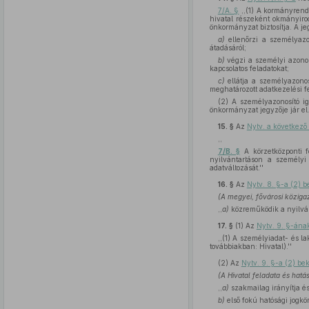
7/A. §
,,(1) A kormányrende
hivatal részeként okmányiro
önkormányzat biztosítja. A j
a)
ellenőrzi a személyazon
átadásáról;
b)
végzi a személyi azonosí
kapcsolatos feladatokat;
c)
ellátja a személyazonosí
meghatározott adatkezelési f
(2) A személyazonosító ig
önkormányzat jegyzője jár el.
15. §
Az
Nytv. a következő 
,,
7/B. §
A körzetközponti fe
nyilvántartáson a személyi 
adatváltozását.''
16. §
Az
Nytv. 8. §-a (2)
(A megyei, fővárosi közigaz
,,
a)
közreműködik a nyilván
17. §
(1)
Az
Nytv. 9. §-ána
,,(1) A személyiadat- és la
továbbiakban: Hivatal).''
(2)
Az
Nytv. 9. §-a (2) b
(A Hivatal feladata és hatá
,,
a)
szakmailag irányítja és 
b)
első fokú hatósági jogkö