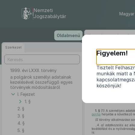
Nemzeti
Magyar 
Jogszabálytár
Ugrás
Oldalmenü
a
tartalomra
Szerkezet
Figyelem!
Tisztelt Felhasz
1999. évi LXXII. törvény
a polgárok
munkák miatt a 
a polgárok személyi adatainak
kapcsolatmegsza
kezelésével összefüggő egyes
köszönjük!
törvények módosításáról
I. Fejezet
1. §
2. §
1. §
(1)
A személyes adatok 
pontja
helyébe a következő r
3. §
(E törvény alkalmazása so
4. §
,,4.
a) adatkezelés:
az alka
továbbítást és a nyilvánossá
5. §
is;