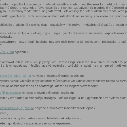
letben kijelölt – körzetközponti feladatokat ellátó – települési (fővárosi kerületi) önkormá
dát működtet, amelynek a folyamatos és a szakmai szabályoknak megfelelő működését a te
egyző – a kormányrendeletben meghatározott illetékességi területén lakcímmel rendelkező p
osító igazolvány iránti kérelem adatait, intézkedik az okmány kitöltéséről és gondosko
tóról és a lakcímről szóló hatósági igazolvány kitöltésével, nyilvántartásával és a polgár 
tás céljára szolgáló, illetőleg jogosultságot igazoló okmányok kiadásával kapcsolatosan 
eladatokat.
azolvánnyal összefüggő hatósági ügyben első fokon a körzetközponti feladatokat ellátó t
''
7/B. §-sal
egészül ki:
ladatokat ellátó település jegyzője az illetékességi területén lakcímmel rendelkező po
és lakcímadatokat, illetőleg adatváltozásokat, továbbá a polgárnak a jegyző illetékes
 bekezdésének
a)
pontja
helyébe a következő rendelkezés lép:
gatási hivatal vezetője a nyilvántartás működtetésével kapcsolatos technikai feltételek bizto
tartás adatkezelésének és adatszolgáltatásának megszervezésében;''
k (1) bekezdése
helyébe a következő rendelkezés lép:
kcímnyilvántartás adatkezelője országos illetékességgel a belügyminiszter irányítása alatt á
ekezdésének
a)
–
d)
pontjai
helyébe a következő rendelkezések lépnek:
sköre:)
ellenőrzi a nyilvántartás szervei feladatainak teljesítését;
rében gondoskodik a személyi azonosító képzéséről;