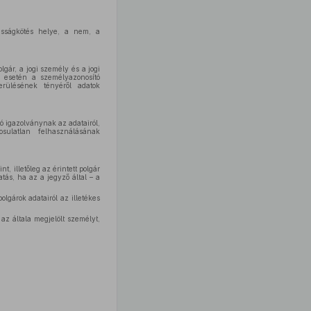
zasságkötés helye, a nem, a
gár, a jogi személy és a jogi
a esetén a személyazonosító
erülésének tényéről adatok
tó igazolványnak az adatairól,
sulatlan felhasználásának
t, illetőleg az érintett polgár
atás, ha az a jegyző által – a
olgárok adatairól az illetékes
 az általa megjelölt személyt,