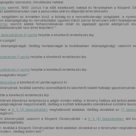
igazgatás-szervezési, címváltozási iratokat.
ntja
szerinti, 1993. június 1-je előtt keletkezett iratokat és fényképeket a Központi Ok
z adatállományban csak a passziválás okát és időpontját lehet átvezetni.
 szolgáltatni az érintetten kívül, a bíróság és a nemzetbiztonsági szolgálatok, a nyom
m állampolgársági és névváltoztatási ügyeket intéző szerve törvényben előírt feladataina
ntjai
szerinti adatok felhasználásának célját és jogalapját igazoló adatigénylő ré
adatállományból nem lehet teljesíteni.''
(1) bekezdésének
b)
pontja
helyébe a következő rendelkezés lép:
a a polgár)
llampolgárságát, illetőleg hontalanságát (a továbbiakban: állampolgárság), valamint men
ekezdésének
f)
pontja
helyébe a következő rendelkezés lép:
ekezdésének
k)
pontja
helyébe a következő rendelkezés lép:
asságkötés helyét;''
) bekezdése
a következő
m)
ponttal egészül ki:
lványának, továbbá személyi azonosítójáról és lakcíméről kiadott hatósági igazolványának 
ébe a következő rendelkezés lép:
történeti állománya tartalmazza a polgár minden eddigi, a törvény hatálya alá tartozó adatát
polgárságának megszűnésétől, illetőleg a külföldi letelepedés szándékával külföldre távozás
árban a
9. § (3) bekezdésében
meghatározott adatokat, illetőleg okiratokat az
(1) bekez
megőrizni.
neti állományából, valamint a Központi Okmánytárból – a
9. § (4) bekezdésében
tett ki
 adatszolgáltatás.
n, továbbá a Központi Okmánytárban tárolt adatokat, okiratokat az e törvényben meghatározo
teni, illetőleg törölni kell.''