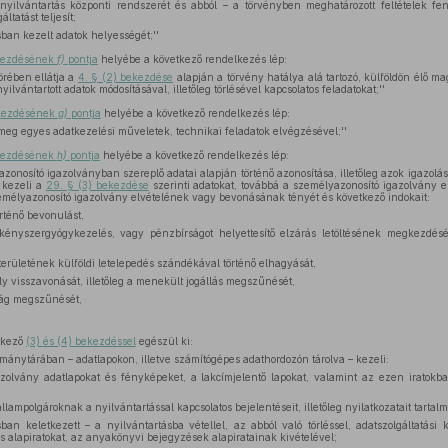
yilvántartás központi rendszerét és abból – a törvényben meghatározott feltételek fe
ltatást teljesít;
sban kezelt adatok helyességét;''
ekezdésének
f)
pontja
helyébe a következő rendelkezés lép:
örében ellátja a
4. § (2) bekezdése
alapján a törvény hatálya alá tartozó, külföldön élő m
yilvántartott adatok módosításával, illetőleg törlésével kapcsolatos feladatokat;''
ekezdésének
g)
pontja
helyébe a következő rendelkezés lép:
meg egyes adatkezelési műveletek, technikai feladatok elvégzésével;''
ekezdésének
h)
pontja
helyébe a következő rendelkezés lép:
onosító igazolványban szereplő adatai alapján történő azonosítása, illetőleg azok igazolás
 kezeli a
29. § (3) bekezdése
szerinti adatokat, továbbá a személyazonosító igazolvány elv
zemélyazonosító igazolvány elvételének vagy bevonásának tényét és következő indokait:
örténő bevonulást,
ényszergyógykezelés, vagy pénzbírságot helyettesítő elzárás letöltésének megkezdését
erületének külföldi letelepedés szándékával történő elhagyását,
y visszavonását, illetőleg a menekült jogállás megszűnését,
ág megszűnését,
tkező
(3) és (4) bekezdéssel
egészül ki:
kmánytárában – adatlapokon, illetve számítógépes adathordozón tárolva – kezeli:
olvány adatlapokat és fényképeket, a lakcímjelentő lapokat, valamint az ezen iratokba
lampolgároknak a nyilvántartással kapcsolatos bejelentéseit, illetőleg nyilatkozatait tartalm
ban keletkezett – a nyilvántartásba vétellel, az abból való törléssel, adatszolgáltatási k
s alapiratokat, az anyakönyvi bejegyzések alapiratainak kivételével;