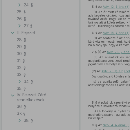
24. §
5. §
Az
Avtv. 12. §-ának (
25. §
,,(1) Az érintett kérelmére
adatkezelés céljáról, jogala
26. §
továbbá arról, hogy kik és 
tájékoztatási kötelezettség 
27. §
évnél, különleges adatok ese
III. Fejezet
6. §
Az
Avtv. 18. §-ának (
,,(1) Az adatkezelő az ér
28. §
kárt köteles megtéríteni. Az 
ha bizonyítja, hogy a kárt az 
29. §
7. §
(1)
Az
Avtv. 26. §-ána
30. §
,,(3) Az államtitok és sz
31. §
megtartására vonatkozó rende
jogait csak személyesen, vag
32. §
(2)
Az
Avtv. 28. §-a (1) 
33. §
(Az adatkezelő köteles e t
34. §
,,
g)
az adatkezelő, valamin
adatfeldolgozónak az adatkez
35. §
IV. Fejezet Záró
rendelkezések
8. §
A polgárok személyi a
36. §
helyébe a következő rendelk
,,(4) E törvény a nyilván
37. §
meghatározásával, az adatkez
biztosítja.''
38. §
9. §
Az
Nytv. 4. §-ának (