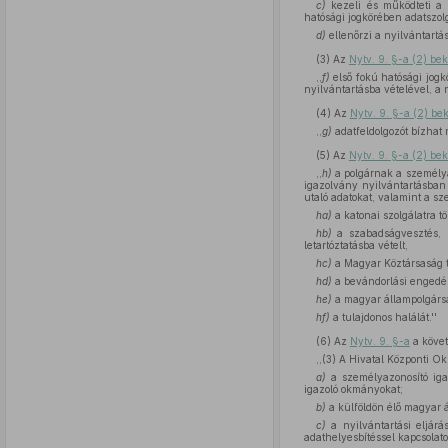
c)
kezeli és működteti a n
hatósági jogkörében adatszolgá
d)
ellenőrzi a nyilvántartá
(3)
Az
Nytv. 9. §-a (2) b
,,
f)
első fokú hatósági jogk
nyilvántartásba vételével, a n
(4)
Az
Nytv. 9. §-a (2) b
,,
g)
adatfeldolgozót bízhat 
(5)
Az
Nytv. 9. §-a (2) b
,,
h)
a polgárnak a személyaz
igazolvány nyilvántartásban
utaló adatokat, valamint a s
ha)
a katonai szolgálatra t
hb)
a szabadságvesztés, k
letartóztatásba vételt,
hc)
a Magyar Köztársaság t
hd)
a bevándorlási engedél
he)
a magyar állampolgárs
hf)
a tulajdonos halálát.''
(6)
Az
Nytv. 9. §-a
a köve
,,(3) A Hivatal Központi O
a)
a személyazonosító igaz
igazoló okmányokat;
b)
a külföldön élő magyar ál
c)
a nyilvántartási eljárás
adathelyesbítéssel kapcsolato