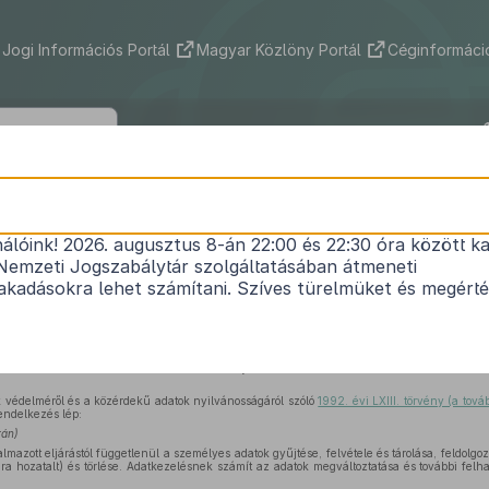
Jogi Információs Portál
Magyar Közlöny Portál
Céginformáció
1999. évi LXXII. törvény
nálóink! 2026. augusztus 8-án 22:00 és 22:30 óra között ka
 személyi adatainak kezelésével összefüggő egye
Nemzeti Jogszabálytár szolgáltatásában átmeneti
1
módosításáról
kadásokra lehet számítani. Szíves türelmüket és megért
Közlönyállapot 1999. 07. 13.
I. Fejezet
védelméről és a közérdekű adatok nyilvánosságáról szóló
1992. évi LXIII. törvény (a tov
endelkezés lép:
rán)
lmazott eljárástól függetlenül a személyes adatok gyűjtése, felvétele és tárolása, feldolgo
gra hozatalt) és törlése. Adatkezelésnek számít az adatok megváltoztatása és további fe