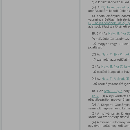
d)
a területszervezési, köz
(4) A
(3) bekezdés
a)
po
archívumként kezeli. Ebben a
Az adatállományból adatot
valamint a Belügyminisztériu
(2) bekezdésének
a)
–
c)
po
adatszolgáltatást a történeti 
18. §
(1)
Az
Nytv. 11. §-a 
(A nyilvántartás tartalmazz
,,
b)
magyar vagy külföldi á
jogállását;''
(2)
Az
Nytv. 11. §-a (1) b
,,
f)
személyi azonosítóját;''
(3)
Az
Nytv. 11. §-a (1) b
,,
k)
családi állapotát, a ház
(4)
Az
Nytv. 11. §-ának (1
,,
m)
személyazonosító igazo
19. §
Az
Nytv. 12. §-a
hely
12. §
,,(1) A nyilvántartás 
elhalálozásától, magyar állam
(2) A Központi Okmányt
számított negyven évig kell 
(3) A nyilvántartás törté
szabályai szerint teljesíthető
(4) A történeti állományba
egy éven belül meg kell semmisí