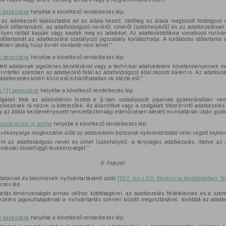
1) bekezdése
helyébe a következő rendelkezés lép:
 az adatkezelő tájékoztatást ad az általa kezelt, illetőleg az általa megbízott feldolgozó ál
pjáról időtartamáról, az adatfeldolgozó nevéről, címéről (székhelyéről) és az adatkezelésse
milyen célból kapják vagy kapták meg az adatokat. Az adattovábbításra vonatkozó nyilvá
– időtartamát az adatkezelést szabályozó jogszabály korlátozhatja. A korlátozás időtartama
tében pedig húsz évnél rövidebb nem lehet.''
1) bekezdése
helyébe a következő rendelkezés lép:
intett adatainak jogellenes kezelésével vagy a technikai adatvédelem követelményeinek 
érintettel szemben az adatkezelő felel az adatfeldolgozó által okozott kárért is. Az adatkeze
adatkezelés körén kívül eső elháríthatatlan ok idézte elő.''
k (3) bekezdése
helyébe a következő rendelkezés lép:
olgálati titok az adatvédelmi biztost e §-ban szabályozott jogainak gyakorlásában ne
lkezések rá nézve is kötelezőek. Az államtitkot vagy a szolgálati titkot érintő adatkezelés
y az általa kezdeményezett nemzetbiztonsági ellenőrzésen átesett munkatársai útján gyakor
bekezdésének
g)
pontja
helyébe a következő rendelkezés lép:
evékenysége megkezdése előtt az adatvédelmi biztosnak nyilvántartásba vétel végett bejelen
t az adatfeldolgozó nevét és címét (székhelyét), a tényleges adatkezelés, illetve az 
eléssel összefüggő tevékenységét.''
II. Fejezet
datainak és lakcímének nyilvántartásáról szóló
1992. évi LXVI. törvény (a továbbiakban: N
ezés lép:
tartás törvényességét annak célhoz kötöttségével, az adatkezelés feltételeinek és a sze
elési jogosultságoknak a nyilvántartás szervei közötti megosztásával, továbbá az adatke
3) bekezdése
helyébe a következő rendelkezés lép: