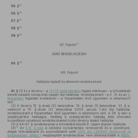
72
55. §
73
56. §
74
57. §
75
58. §
76
59. §
77
VII. Fejezet
ZÁRÓ RENDELKEZÉSEK
78
60. §
VIII. Fejezet
Hatályba léptető és átmeneti rendelkezések
61. §
(1)
Ez a törvény – a
(2)–(3) bekezdésben
foglalt eltéréssel – a kihirdetését
követő második hónap első napján lép hatályba, rendelkezéseit – a II., III. és az
V.
fejezetben
foglaltak kivételével – a folyamatban lévő ügyekben is alkalmazni
kell.
(2)
A törvény 15. §-ának (2) bekezdése, 19. §-ának (1) bekezdése, 33. §-a,
valamint a 74. §-ának (2) bekezdése 2000. január 1-jén lép hatályba,
rendelkezéseit a folyamatban lévő ügyekben is alkalmazni kell. A 28. §-ban a
szabálysértési hatóságra, illetőleg a szabálysértési hatóság által elrendelt
kiutasításra vonatkozó rendelkezéseket külön törvény lépteti hatályba.
(3)
A 64–67. § rendelkezései a kihirdetést követő 8. napon lépnek hatályba.
79
(4)
Az
5–6. §-nak
a körözési nyilvántartási rendszerről és a személyek,
dolgok felkutatásáról és azonosításáról szóló
2013. évi LXXXVIII. törvénnyel (a
továbbiakban: Módtv.)
megállapított rendelkezései nem alkalmazhatók a
Módtv.