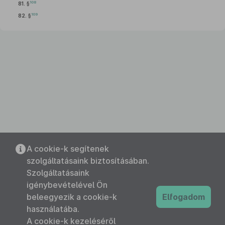
108
81. §
109
82. §
A cookie-k segítenek
szolgáltatásaink biztosításában.
Szolgáltatásaink
igénybevételével Ön
beleegyezik a cookie-k
Elfogadom
használatába.
A cookie-k kezeléséről