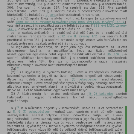
200. §-a szerinti kerítés, 201. §-a szerinti prostitúció elősegítése, 202. §-a
szerinti kitartottság, 353. §-a szerinti embercsempészés, 365. §-a szerinti rablás,
366. §-a szerinti kifosztás, 367. §-a szerinti zsarolás, 368. §-a szerinti
önbíráskodás, illetve 373. §-a szerinti csalás bűncselekmény elkövetése miatt
büntetőeljárás indult és a
b) pont
alkalmazásának nincs helye,
ac)
a 2012. április 15-ig hatályban volt tiltott kéjelgés [a szabálysértésekről
szóló
1999. évi LXIX. törvény (a továbbiakban: 1999. évi LXIX. törvény) 143. §
],
valamint a szexuális szolgáltatásra való felhívás tilalma (
1999. évi LXIX. törvény
144. §
) elkövetése miatt szabálysértési eljárás indult, vagy
ad)
a szabálysértésekről, a szabálysértési eljárásról és a szabálysértési
nyilvántartási rendszerről szóló
2012. évi II. törvény 172. §
-a szerinti tiltott
prostitúció, illetve 184. §-a szerinti szexuális szolgáltatásra való felhívás tilalma
szabálysértés miatt szabálysértési eljárás indult, vagy
b)
legalább hat hónapnyi, de legfeljebb egy évi időtartamra az üzletet
ideiglenesen bezárja, ha megállapítja, hogy az üzlet működésével
összefüggésben egy éven belül legalább második alkalommal a
Btk. 176. §
-a
szerinti kábítószer-kereskedelem, 182. §-a szerinti kábítószer készítésének
elősegítése, illetve 184. §-a szerinti tudatmódosító anyaggal visszaélés
bűncselekmény elkövetése miatt büntetőeljárás indult.
19
(1a)
20
(2)
Az ügyészség, a nyomozó hatóság, illetve a szabálysértési hatóság
kezdeményezésére a jegyző az üzlet működési engedélyét visszavonja,
illetve az üzletet bezáratja, ha az
(1) bekezdésben
meghatározott
bűncselekményt, illetve szabálysértést olyan bírósági vagy hatósági határozat
állapította meg, amelynek alapján a működési engedély visszavonásának,
illetve az üzlet bezáratásának, egyébként nincs helye.
(3)
A közbiztonság fenntartása érdekében az
(1)–(2) bekezdés
szerinti
határozatot a jegyző fellebbezésre tekintet nélkül végrehajthatóvá
nyilváníthatja.
21
6. §
Ha a működési engedély visszavonását, illetve az üzlet bezáratását
az
5. § (1) bekezdésében
meghatározott jogsértés miatt büntető- vagy
szabálysértési eljárást folytató szerv indokoltnak tartja, az eljárás
megindításáról, illetve szabálysértési eljárásban a jogerős végzésről, továbbá
büntetőeljárásban a bíróság jogerős vagy véglegessé vált határozatáról,
valamint az ügyészségnek, illetve a nyomozó hatóságnak a feltételes ügyészi
felfüggesztés vagy közvetítői eljárás céljából történő felfüggesztésről szóló,
illetve további jogorvoslattal nem támadható határozatáról értesíti az üzlet