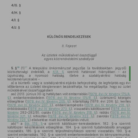
4/G. §
4/H. §
4/I. §
4/J. §
KÜLÖNÖS RENDELKEZÉSEK
II. Fejezet
Az üzletek működésével összefüggő
egyes közrendvédelmi szabályok
16
17
5. §
(1)
A települési önkormányzat jegyzője (a továbbiakban: jegyző)
közbiztonsági érdekből, a
4/A. §
szerinti határozat hiányában – az
ügyészség, a nyomozó hatóság, illetve a szabálysértési hatóság
kezdeményezésére –
a)
a büntető- vagy a szabálysértési eljárás befejezéséig, de legfeljebb egy évi
időtartamra az üzletet ideiglenesen bezárathatja, ha megállapítja, hogy az üzlet
működésével összefüggésben
aa)
2013. június 30-ig hatályban volt emberrablás (
1978. évi IV. törvény 175/A.
§
), emberkereskedelem (
1978. évi IV. törvény 175/B. §
), üzletszerű kéjelgés
elősegítése (
1978. évi IV. törvény 205. §
), kitartottság (1978. évi 206. §), kerítés
(
1978. évi IV. törvény 207. §
), embercsempészés (
1978. évi IV. törvény 218. §
),
önbíráskodás (
1978. évi IV. törvény 273. §
), visszaélés kábítószerrel (
1978. évi IV.
törvény
282–282/B), csalás (
1978. évi IV. törvény 318. §
), rablás (
1978. évi IV.
törvény 321. §
), kifosztás (
1978. évi IV. törvény 322. §
), zsarolás (
1978. évi IV.
törvény 323. §
) elkövetése miatt büntetőeljárás indult,
18
ab)
a
Btk. 176. §
-a szerinti kábítószer-kereskedelem, 182. §-a szerinti
kábítószer készítésének elősegítése, 184. §-a szerinti tudatmódosító anyaggal
visszaélés, 185. §-a szerinti teljesítményfokozó szerrel visszaélés, 190. §-a
szerint emberrablás, 192. §-a szerinti emberkereskedelem és kényszermunka,