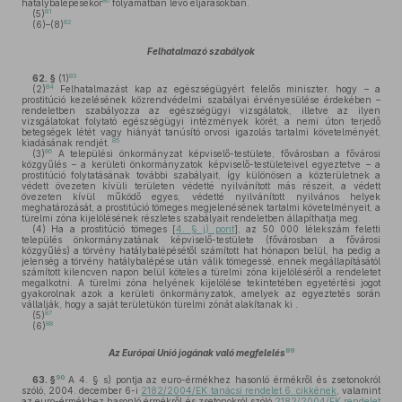
80
hatálybalépésekor
folyamatban lévő eljárásokban.
81
(5)
82
(6)–(8)
Felhatalmazó szabályok
83
62. §
(1)
84
(2)
Felhatalmazást kap az egészségügyért felelős miniszter, hogy – a
prostitúció kezelésének közrendvédelmi szabályai érvényesülése érdekében –
rendeletben szabályozza az egészségügyi vizsgálatok, illetve az ilyen
vizsgálatokat folytató egészségügyi intézmények körét, a nemi úton terjedő
betegségek létét vagy hiányát tanúsító orvosi igazolás tartalmi követelményét,
85
kiadásának rendjét.
86
(3)
A települési önkormányzat képviselő-testülete, fővárosban a fővárosi
közgyűlés – a kerületi önkormányzatok képviselő-testületeivel egyeztetve – a
prostitúció folytatásának további szabályait, így különösen a közterületnek a
védett övezeten kívüli területen védetté nyilvánított más részeit, a védett
övezeten kívül működő egyes, védetté nyilvánított nyilvános helyek
meghatározását, a prostitúció tömeges megjelenésének tartalmi követelményeit, a
türelmi zóna kijelölésének részletes szabályait rendeletben állapíthatja meg.
(4)
Ha a prostitúció tömeges [
4. § j) pont
], az 50 000 lélekszám feletti
település önkormányzatának képviselő-testülete (fővárosban a fővárosi
közgyűlés) a törvény hatálybalépésétől számított hat hónapon belül, ha pedig a
jelenség a törvény hatálybalépése után válik tömegessé, ennek megállapításától
számított kilencven napon belül köteles a türelmi zóna kijelöléséről a rendeletet
megalkotni. A türelmi zóna helyének kijelölése tekintetében egyetértési jogot
gyakorolnak azok a kerületi önkormányzatok, amelyek az egyeztetés során
vállalják, hogy a saját területükön türelmi zónát alakítanak ki .
87
(5)
88
(6)
89
Az Európai Unió jogának való megfelelés
90
63. §
A 4. § s) pontja az euro-érmékhez hasonló érmékről és zsetonokról
szóló, 2004. december 6-i
2182/2004/EK tanácsi rendelet 6. cikkének
, valamint
az euro-érmékhez hasonló érmékről és zsetonokról szóló
2182/2004/EK rendelet