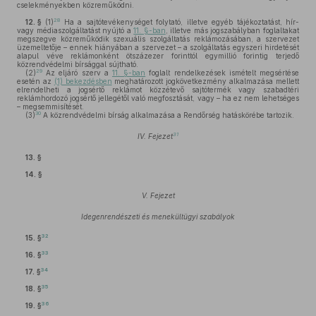
cselekményekben közreműködni.
28
12. §
(1)
Ha a sajtótevékenységet folytató, illetve egyéb tájékoztatást, hír-
vagy médiaszolgáltatást nyújtó a
11. §-ban
, illetve más jogszabályban foglaltakat
megszegve közreműködik szexuális szolgáltatás reklámozásában, a szervezet
üzemeltetője – ennek hiányában a szervezet – a szolgáltatás egyszeri hirdetését
alapul véve reklámonként ötszázezer forinttól egymillió forintig terjedő
közrendvédelmi bírsággal sújtható.
29
(2)
Az eljáró szerv a
11. §-ban
foglalt rendelkezések ismételt megsértése
esetén az
(1) bekezdésben
meghatározott jogkövetkezmény alkalmazása mellett
elrendelheti a jogsértő reklámot közzétevő sajtótermék vagy szabadtéri
reklámhordozó jogsértő jellegétől való megfosztását, vagy – ha ez nem lehetséges
– megsemmisítését.
30
(3)
A közrendvédelmi bírság alkalmazása a Rendőrség hatáskörébe tartozik.
31
IV. Fejezet
13. §
14. §
V. Fejezet
Idegenrendészeti és menekültügyi szabályok
32
15. §
33
16. §
34
17. §
35
18. §
36
19. §