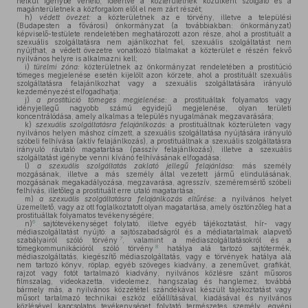
nélkül igénybe vehető, ideértve a közterületnek közútként szolgáló és a
magánterületnek a közforgalom elől el nem zárt részét;
h)
védett övezet:
a közterületnek az e törvény, illetve a települési
(Budapesten a fővárosi) önkormányzat (a továbbiakban: önkormányzat)
képviselő-testülete rendeletében meghatározott azon része, ahol a prostituált a
szexuális szolgáltatásra nem ajánlkozhat fel, szexuális szolgáltatást nem
nyújthat, a védett övezetre vonatkozó tilalmakat a közterület e részén fekvő
nyilvános helyre is alkalmazni kell;
i)
türelmi zóna:
közterületnek az önkormányzat rendeletében a prostitúció
tömeges megjelenése esetén kijelölt azon körzete, ahol a prostituált szexuális
szolgáltatásra felajánlkozhat vagy a szexuális szolgáltatására irányuló
kezdeményezést elfogadhatja;
j)
a prostitúció tömeges megjelenése:
a prostituáltak folyamatos vagy
idényjellegű nagyobb számú egyidejű megjelenése, olyan területi
koncentrálódása, amely alkalmas a település nyugalmának megzavarására;
k)
szexuális szolgáltatásra felajánlkozás:
a prostituáltnak közterületen vagy
nyilvános helyen máshoz címzett, a szexuális szolgáltatása nyújtására irányuló
szóbeli felhívása (aktív felajánlkozás), a prostituáltnak a szexuális szolgáltatásra
irányuló ráutaló magatartása (passzív felajánlkozás), illetve a szexuális
szolgáltatást igénybe venni kívánó felhívásának elfogadása;
l)
a szexuális szolgáltatás zaklató jellegű felajánlása:
más személy
mozgásának, illetve a más személy által vezetett jármű elindulásának,
mozgásának megakadályozása, megzavarása, agresszív, szeméremsértő szóbeli
felhívás, illetőleg a prostituált erre utaló magatartása;
m)
a szexuális szolgáltatásra felajánlkozás eltűrése:
a nyilvános helyet
üzemeltető, vagy az ott foglalkoztatott olyan magatartása, amely ösztönzőleg hat a
prostituáltak folyamatos tevékenységére;
6
n)
sajtótevékenységet folytató, illetve egyéb tájékoztatást, hír- vagy
médiaszolgáltatást nyújtó: a sajtószabadságról és a médiatartalmak alapvető
7
szabályairól szóló törvény
, valamint a médiaszolgáltatásokról és a
8
tömegkommunikációról szóló törvény
hatálya alá tartozó sajtótermék,
médiaszolgáltatás, kiegészítő médiaszolgáltatás, vagy e törvények hatálya alá
nem tartozó könyv, röplap, egyéb szöveges kiadvány, a zeneművet, grafikát,
rajzot vagy fotót tartalmazó kiadvány, nyilvános közlésre szánt műsoros
filmszalag, videokazetta, videolemez, hangszalag és hanglemez, továbbá
bármely más, a nyilvános közzététel szándékával készült tájékoztatást vagy
műsort tartalmazó technikai eszköz előállításával, kiadásával és nyilvános
közlésével kapcsolatos tevékenységet folytató természetes személy, egyéni