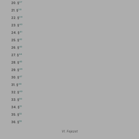
37
20. §
38
21. §
39
22. §
40
23. §
41
24. §
42
25. §
43
26. §
44
27. §
45
28. §
46
29. §
47
30. §
48
31. §
49
32. §
50
33. §
51
34. §
52
35. §
53
36. §
VI. Fejezet