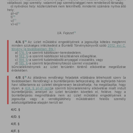
vállalkozó, jogi személy, valamint jogi személyiséggel nem rendelkező társaság;
o)
nyilvános hely:
közterületnek nem tekinthető, mindenki számára nyitva álló
hely;
9
p)–s)
10
t)
11
u)
12
v)–x)
13
I/A. Fejezet
14
4/A. §
Az üzlet működési engedélyének a jogosultja köteles megtenni
minden szükséges intézkedést a Büntető Törvénykönyvről szóló
2012. évi C.
törvény (a továbbiakban: Btk.)
a)
176. §
-a szerinti kábítószer-kereskedelem,
b)
182. §
-a szerinti kábítószer készítésének elősegítése,
c)
184. §
-a szerinti tudatmódosító anyaggal visszaélés, vagy
d)
185. §
-a szerinti teljesítményfokozó szerrel visszaélés
bűncselekménynek az üzlet területén történő elkövetése megelőzése
érdekében.
15
4/B. §
Az általános rendőrségi feladatok ellátására létrehozott szerv (a
továbbiakban: Rendőrség) a büntetőeljárás befejezéséig, de legfeljebb három
havi időtartamra az üzletet ideiglenesen bezárathatja, ha megállapítja, hogy
olyan, a
4/A. § a)–d) pont
ja szerinti bűncselekmény elkövetése miatt indult
büntetőeljárás, amelyet az üzlet területén követtek el, feltéve, hogy a
büntetőeljárás megindítására nem az üzlet működési engedélyének a
jogosultja vagy a vendéglátóhely működéséért felelős személy
adatszolgáltatása alapján került sor.
4/C. §
4/D. §
4/E. §
4/F. §