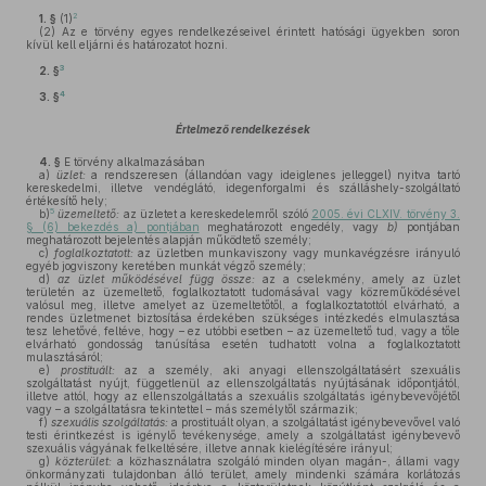
2
1. §
(1)
(2)
Az e törvény egyes rendelkezéseivel érintett hatósági ügyekben soron
kívül kell eljárni és határozatot hozni.
3
2. §
4
3. §
Értelmező rendelkezések
4. §
E törvény alkalmazásában
a)
üzlet:
a rendszeresen (állandóan vagy ideiglenes jelleggel) nyitva tartó
kereskedelmi, illetve vendéglátó, idegenforgalmi és szálláshely-szolgáltató
értékesítő hely;
5
b)
üzemeltető:
az üzletet a kereskedelemről szóló
2005. évi CLXIV. törvény 3.
§ (6) bekezdés a) pontjában
meghatározott engedély, vagy
b)
pontjában
meghatározott bejelentés alapján működtető személy;
c)
foglalkoztatott:
az üzletben munkaviszony vagy munkavégzésre irányuló
egyéb jogviszony keretében munkát végző személy;
d)
az üzlet működésével függ össze:
az a cselekmény, amely az üzlet
területén az üzemeltető, foglalkoztatott tudomásával vagy közreműködésével
valósul meg, illetve amelyet az üzemeltetőtől, a foglalkoztatottól elvárható, a
rendes üzletmenet biztosítása érdekében szükséges intézkedés elmulasztása
tesz lehetővé, feltéve, hogy – ez utóbbi esetben – az üzemeltető tud, vagy a tőle
elvárható gondosság tanúsítása esetén tudhatott volna a foglalkoztatott
mulasztásáról;
e)
prostituált:
az a személy, aki anyagi ellenszolgáltatásért szexuális
szolgáltatást nyújt, függetlenül az ellenszolgáltatás nyújtásának időpontjától,
illetve attól, hogy az ellenszolgáltatás a szexuális szolgáltatás igénybevevőjétől
vagy – a szolgáltatásra tekintettel – más személytől származik;
f)
szexuális szolgáltatás:
a prostituált olyan, a szolgáltatást igénybevevővel való
testi érintkezést is igénylő tevékenysége, amely a szolgáltatást igénybevevő
szexuális vágyának felkeltésére, illetve annak kielégítésére irányul;
g)
közterület:
a közhasználatra szolgáló minden olyan magán-, állami vagy
önkormányzati tulajdonban álló terület, amely mindenki számára korlátozás