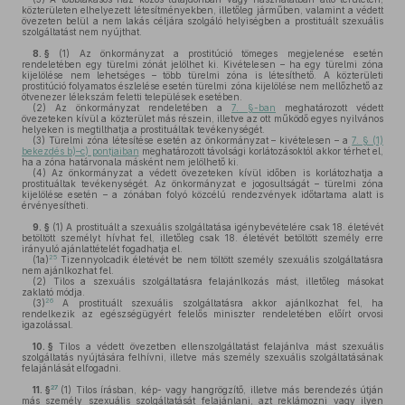
közterületen elhelyezett létesítményekben, illetőleg járműben, valamint a védett
övezeten belül a nem lakás céljára szolgáló helyiségben a prostituált szexuális
szolgáltatást nem nyújthat.
8. §
(1)
Az önkormányzat a prostitúció tömeges megjelenése esetén
rendeletében egy türelmi zónát jelölhet ki. Kivételesen – ha egy türelmi zóna
kijelölése nem lehetséges – több türelmi zóna is létesíthető. A közterületi
prostitúció folyamatos észlelése esetén türelmi zóna kijelölése nem mellőzhető az
ötvenezer lélekszám feletti települések esetében.
(2)
Az önkormányzat rendeletében a
7. §-ban
meghatározott védett
övezeteken kívül a közterület más részein, illetve az ott működő egyes nyilvános
helyeken is megtilthatja a prostituáltak tevékenységét.
(3)
Türelmi zóna létesítése esetén az önkormányzat – kivételesen – a
7. § (1)
bekezdés b)–c) pontjaiban
meghatározott távolsági korlátozásoktól akkor térhet el,
ha a zóna határvonala másként nem jelölhető ki.
(4)
Az önkormányzat a védett övezeteken kívül időben is korlátozhatja a
prostituáltak tevékenységét. Az önkormányzat e jogosultságát – türelmi zóna
kijelölése esetén – a zónában folyó közcélú rendezvények időtartama alatt is
érvényesítheti.
9. §
(1)
A prostituált a szexuális szolgáltatása igénybevételére csak 18. életévét
betöltött személyt hívhat fel, illetőleg csak 18. életévét betöltött személy erre
irányuló ajánlattételét fogadhatja el.
25
(1a)
Tizennyolcadik életévét be nem töltött személy szexuális szolgáltatásra
nem ajánlkozhat fel.
(2)
Tilos a szexuális szolgáltatásra felajánlkozás mást, illetőleg másokat
zaklató módja.
26
(3)
A prostituált szexuális szolgáltatásra akkor ajánlkozhat fel, ha
rendelkezik az egészségügyért felelős miniszter rendeletében előírt orvosi
igazolással.
10. §
Tilos a védett övezetben ellenszolgáltatást felajánlva mást szexuális
szolgáltatás nyújtására felhívni, illetve más személy szexuális szolgáltatásának
felajánlását elfogadni.
27
11. §
(1)
Tilos írásban, kép- vagy hangrögzítő, illetve más berendezés útján
más személy szexuális szolgáltatását felajánlani, azt reklámozni vagy ilyen