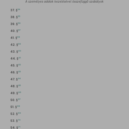
A személyes adatok kezelésével összefüggő szabályok
54
37. §
55
38. §
56
39. §
57
40. §
58
41. §
59
42. §
60
43. §
61
44. §
62
45. §
63
46. §
64
47. §
65
48. §
66
49. §
67
50. §
68
51. §
69
52. §
70
53. §
71
54. §