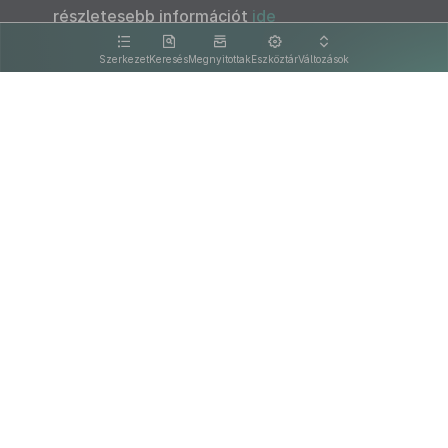
részletesebb információt
ide
kattintva olvashat.
Szerkezet
Keresés
Megnyitottak
Eszköztár
Változások
Kapcsolat
Felhasználási feltételek
PDF
Akadálymentesítési nyilatkozat
Adatkezelési tájékoztató