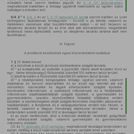
működési helye szerint illetékes jegyzőt. Az
5. § (2) bekezdésében
meghatározott esetekben a bírósági ügydöntő határozatról az ügyben eljáró
hatóságot is értesíteni kell.
22
6/A. §
A
4/A. §
és az
5. § (1) bekezdés b) pont
ja szerinti esetben az üzlet
közforgalmú bejáratainak mindegyikén – kívülről is jól látható, valamint az
illetéktelen személyek által hozzáférhetetlen módon – el kell helyezni az
ideiglenes bezárás tényét és az erre okot adó bűncselekmény megjelölését
tartalmazó írásos tájékoztatót, amely az ideiglenes bezárás tartama alatt nem
távolítható el.
III. Fejezet
A prostitúció kezelésének egyes közrendvédelmi szabályai
7. §
(1)
Védett övezet:
a)
a közútnak a közúti járművek közlekedésére szolgáló területe;
23
b)
az autópályától, az autóúttól, a gyorsúttól, illetve lakott területen kívül az
egy-, illetve kétszámjegyű főútvonaltól számított 100 méteren belüli terület;
c)
lakott területen a főútvonaltól számított 50 méteren belüli terület;
24
d)
a népképviseleti, közigazgatási, bírósági, ügyészi szervek, valamint
diplomáciai és konzuli képviseletek és az ezzel egy tekintet alá eső
nemzetközi szervezetek és tagjaik elhelyezésére szolgáló épületek,
köznevelési intézmények, a szakképző intézmények és a felsőoktatási
intézmények alapfeladatellátását szolgáló épületek, a gyermekjóléti és
gyermekvédelmi, szociális, közművelődési feladatok ellátására rendelt
épületek, a személyforgalom célját szolgáló terminálok (repülőtér, pályaudvar,
hajóállomások), a templomok és a vallásgyakorlásra rendelt más helyek, a
temetők, valamint a Magyar Honvédség objektumai területén, illetve a
közterületen azoktól számított 300 m távolságon belüli terület;
e)
az olyan mellékutcák, ahol a kiskorúak oktatását, nevelését, gyógyítását,
tartós elhelyezését szolgáló, valamint gyermekjóléti és gyermekvédelmi
intézmény működik.
(2)
Az
(1) bekezdés b)–d) pontjaiban
meghatározott távolságot közterületen az
épület, illetőleg a közút határvonalának bármely pontjától lehet számítani.
(3)
A többlakásos ház közös tulajdonban vagy használatban álló területén,