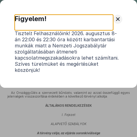
Nemzeti
Jogszabálytár
+
Figyelem!
1999. évi LXXV. törvény
Tisztelt Felhasználóink! 2026. augusztus 8-
án 22:00 és 22:30 óra között karbantartási
a szervezett bűnözés, valamint az azzal
munkák miatt a Nemzeti Jogszabálytár
összefüggő egyes jelenségek elleni fellépés
szolgáltatásában átmeneti
szabályairól és az ehhez kapcsolódó
kapcsolatmegszakadásokra lehet számítani.
1
törvénymódosításokról
Szíves türelmüket és megértésüket
köszönjük!
Hatályos: 2026. 05. 14. – 2026. 09. 26.
Az Országgyűlés a szervezett bűnözés, valamint az azzal összefüggő egyes
jelenségek visszaszorítása érdekében a következő törvényt alkotja:
ÁLTALÁNOS RENDELKEZÉSEK
I. Fejezet
ALAPVETŐ SZABÁLYOK
A törvény célja, az eljárás soronkívülisége