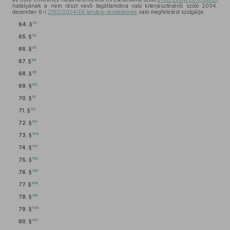
hatályának a nem részt vevő tagállamokra való kiterjesztéséről szóló 2004.
december 6-i
2183/2004/EK tanácsi rendeletnek
való megfelelést szolgálja.
91
64. §
92
65. §
93
66. §
94
67. §
95
68. §
96
69. §
97
70. §
98
71. §
99
72. §
100
73. §
101
74. §
102
75. §
103
76. §
104
77. §
105
78. §
106
79. §
107
80. §