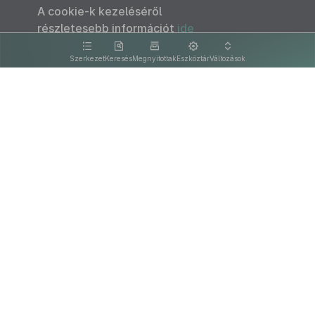
A cookie-k kezeléséről
részletesebb információt
ide
kattintva olvashat.
Szerkezet
Keresés
Megnyitottak
Eszköztár
Változások
Kapcsolat
Felhasználási feltételek
PDF
Akadálymentesítési nyilatkozat