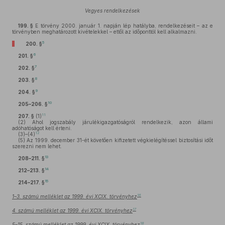
Vegyes rendelkezések
199. §
E törvény 2000. január 1. napján lép hatályba, rendelkezéseit – az e
törvényben meghatározott kivételekkel – ettől az időponttól kell alkalmazni.
5
200. §
6
201. §
7
202. §
8
203. §
9
204. §
10
205–206. §
11
207. §
(1)
(2)
Ahol jogszabály járulékigazgatóságról rendelkezik, azon állami
adóhatóságot kell érteni.
12
(3)–(4)
(5)
Az 1999. december 31-ét követően kifizetett végkielégítéssel biztosítási időt
szerezni nem lehet.
13
208–211. §
14
212–213. §
15
214–217. §
16
1–3. számú melléklet az 1999. évi XCIX. törvényhez
17
4. számú melléklet az 1999. évi XCIX. törvényhez
18
5–15. számú melléklet az 1999. évi XCIX. törvényhez