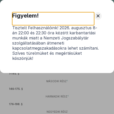
Nemzeti
Jogszabálytár
+
Figyelem!
1999. évi XCIX. törvény
Tisztelt Felhasználóink! 2026. augusztus 8-
án 22:00 és 22:30 óra között karbantartási
az adókra, járulékokra és egyéb költségvetési
munkák miatt a Nemzeti Jogszabálytár
befizetésekre vonatkozó egyes törvények
szolgáltatásában átmeneti
1
módosításáról
kapcsolatmegszakadásokra lehet számítani.
Hatályos: 2008. 01. 01. – 2012. 06. 26.
Szíves türelmüket és megértésüket
köszönjük!
2
ELSŐ RÉSZ
1–145. §
3
MÁSODIK RÉSZ
146–175. §
4
HARMADIK RÉSZ
176–198. §
NEGYEDIK RÉSZ