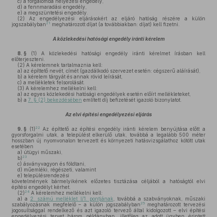
c)
a forgalomba helyezési engedély,
d)
a fennmaradási engedély,
e)
a megszüntetési engedély.
(2)
Az engedélyezési eljárásokért az eljáró hatóság részére a külön
21
jogszabályban
meghatározott díjat (a továbbiakban: díjat) kell fizetni.
A közlekedési hatósági engedély iránti kérelem
8. §
(1)
A közlekedési hatósági engedély iránti kérelmet írásban kell
előterjeszteni.
(2)
A kérelemnek tartalmaznia kell:
a)
az építtető nevét, címét (gazdálkodó szervezet esetén: cégszerű aláírását),
b)
a kérelem tárgyát és annak rövid leírását,
c)
a mellékletek felsorolását.
(3)
A kérelemhez mellékelni kell:
a)
az egyes közlekedési hatósági engedélyek esetén előírt mellékleteket,
b)
a
7. § (2) bekezdésében
említett díj befizetését igazoló bizonylatot.
Az elvi építési engedélyezési eljárás
22
9. §
(1)
Az építtető az építési engedély iránti kérelem benyújtása előtt a
gyorsforgalmi utak, a települést elkerülő utak, továbbá a legalább 500 méter
hosszban új nyomvonalon tervezett és környezeti hatásvizsgálathoz kötött utak
esetében
a)
útügyi műszaki,
23
b)
c)
ásványvagyon és földtani,
d)
műemléki, régészeti, valamint
e)
településrendezési
követelmények bármelyikének előzetes tisztázása céljából a hatóságtól elvi
építési engedélyt kérhet.
24
(2)
A kérelemhez mellékelni kell:
a)
a
2. számú melléklet I/1. pontjának
, továbbá a szabványoknak, műszaki
25
szabályozásnak megfelelő – a külön jogszabályban
meghatározott tervezési
jogosultsággal rendelkező és azt igazoló tervező által kidolgozott – elvi építési
engedélyezési tervet három példányban, illetőleg az adott ügyben érintett