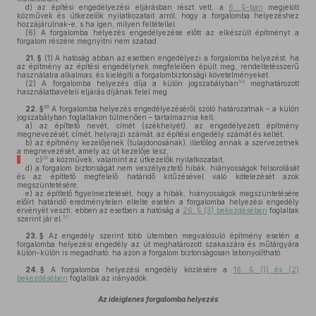
d)
az építési engedélyezési eljárásban részt vett, a
6. §-ban
megjelölt
közművek és útkezelők nyilatkozatait arról, hogy a forgalomba helyezéshez
hozzájárulnak-e, s ha igen, milyen feltétellel.
(6)
A forgalomba helyezés engedélyezése előtt az elkészült építményt a
forgalom részére megnyitni nem szabad.
21. §
(1)
A hatóság abban az esetben engedélyezi a forgalomba helyezést, ha
az építmény az építési engedélynek megfelelően épült meg, rendeltetésszerű
használatra alkalmas, és kielégíti a forgalombiztonsági követelményeket.
54
(2)
A forgalomba helyezés díja a külön jogszabályban
meghatározott
használatbavételi eljárás díjának felel meg.
55
22. §
A forgalomba helyezés engedélyezéséről szóló határozatnak – a külön
jogszabályban foglaltakon túlmenően – tartalmaznia kell:
a)
az építtető nevét, címét (székhelyét), az engedélyezett építmény
megnevezését, címét, helyrajzi számát, az építési engedély számát és keltét,
b)
az építmény kezelőjének (tulajdonosának), illetőleg annak a szervezetnek
a megnevezését, amely az út kezelője lesz,
56
c)
a közművek, valamint az útkezelők nyilatkozatait,
d)
a forgalom biztonságát nem veszélyeztető hibák, hiányosságok felsorolását
és az építtető megfelelő határidő kitűzésével való kötelezését azok
megszüntetésére,
e)
az építtető figyelmeztetését, hogy a hibák, hiányosságok megszüntetésére
előírt határidő eredménytelen eltelte esetén a forgalomba helyezési engedély
érvényét veszti; ebben az esetben a hatóság a
26. § (3) bekezdésében
foglaltak
57
szerint jár el.
23. §
Az engedély szerint több ütemben megvalósuló építmény esetén a
forgalomba helyezési engedély az út meghatározott szakaszára és műtárgyára
külön-külön is megadható, ha azon a forgalom biztonságosan lebonyolítható.
24. §
A forgalomba helyezési engedély közlésére a
16. § (1) és (2)
bekezdésében
foglaltak az irányadók.
Az ideiglenes forgalomba helyezés