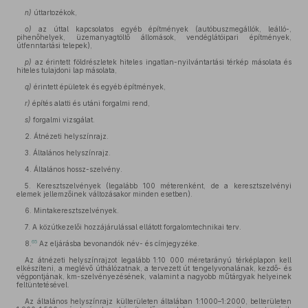
n)
úttartozékok,
o)
az úttal kapcsolatos egyéb építmények (autóbuszmegállók, leálló-,
pihenőhelyek, üzemanyagtöltő állomások, vendéglátóipari építmények,
útfenntartási telepek),
p)
az érintett földrészletek hiteles ingatlan-nyilvántartási térkép másolata és
hiteles tulajdoni lap másolata,
q)
érintett épületek és egyéb építmények,
r)
építés alatti és utáni forgalmi rend,
s)
forgalmi vizsgálat.
2. Átnézeti helyszínrajz.
3. Általános helyszínrajz.
4. Általános hossz-szelvény.
5. Keresztszelvények (legalább 100 méterenként, de a keresztszelvényi
elemek jellemzőinek változásakor minden esetben).
6. Mintakeresztszelvények.
7. A közútkezelői hozzájárulással ellátott forgalomtechnikai terv.
65
8.
Az eljárásba bevonandók név- és címjegyzéke.
Az átnézeti helyszínrajzot legalább 1:10 000 méretarányú térképlapon kell
elkészíteni, a meglévő úthálózatnak, a tervezett út tengelyvonalának, kezdő- és
végpontjának, km-szelvényezésének, valamint a nagyobb műtárgyak helyeinek
feltüntetésével.
Az általános helyszínrajz külterületen általában 1:1000–1:2000, belterületen