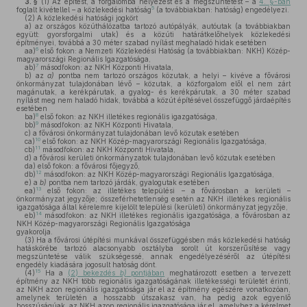
3. §
(1)
Az építést, a forgalomba helyezést és a megszüntetést – a
4. §-ban
5
foglalt kivétellel – a közlekedési hatóság
(a továbbiakban: hatóság) engedélyezi.
(2)
A közlekedési hatósági jogkört
a)
az országos közúthálózatba tartozó autópályák, autóutak (a továbbiakban
együtt: gyorsforgalmi utak) és a közúti határátkelőhelyek közlekedési
építményei, továbbá a 30 méter szabad nyílást meghaladó hidak esetében
6
aa)
első fokon: a Nemzeti Közlekedési Hatóság (a továbbiakban: NKH) Közép-
magyarországi Regionális Igazgatósága,
7
ab)
másodfokon: az NKH Központi Hivatala,
b)
az
a)
pontba nem tartozó országos közutak, a helyi – kivéve a fővárosi
önkormányzat tulajdonában lévő – közutak, a közforgalom elől el nem zárt
magánutak, a kerékpárutak, a gyalog- és kerékpárutak, a 30 méter szabad
nyílást meg nem haladó hidak, továbbá a közút építésével összefüggő járdaépítés
esetében
8
ba)
első fokon: az NKH illetékes regionális igazgatósága,
9
bb)
másodfokon: az NKH Központi Hivatala,
c)
a fővárosi önkormányzat tulajdonában levő közutak esetében
10
ca)
első fokon: az NKH Közép-magyarországi Regionális Igazgatósága,
11
cb)
másodfokon: az NKH Központi Hivatala,
d)
a fővárosi kerületi önkormányzatok tulajdonában levő közutak esetében
da)
első fokon: a fővárosi főjegyző,
12
db)
másodfokon: az NKH Közép-magyarországi Regionális Igazgatósága,
e)
a
b)
pontba nem tartozó járdák, gyalogutak esetében
13
ea)
első fokon: az illetékes települési – a fővárosban a kerületi –
önkormányzat jegyzője; összeférhetetlenség esetén az NKH illetékes regionális
igazgatósága által kérelemre kijelölt települési (kerületi) önkormányzat jegyzője,
14
eb)
másodfokon: az NKH illetékes regionális igazgatósága, a fővárosban az
NKH Közép-magyarországi Regionális Igazgatósága
gyakorolja.
(3)
Ha a fővárosi útépítési munkával összefüggésben más közlekedési hatóság
hatáskörébe tartozó alacsonyabb osztályba sorolt út korszerűsítése vagy
megszüntetése válik szükségessé, annak engedélyezéséről az útépítési
engedély kiadására jogosult hatóság dönt.
15
(4)
Ha a
(2) bekezdés
b)
pontjában
meghatározott esetben a tervezett
építmény az NKH több regionális igazgatóságának illetékességi területét érinti,
az NKH azon regionális igazgatósága jár el az építmény egészére vonatkozóan,
amelynek területén a hosszabb útszakasz van, ha pedig azok egyenlő
hosszúságúak, az NKH azon regionális igazgatósága jár el, amelyhez a kérelmet