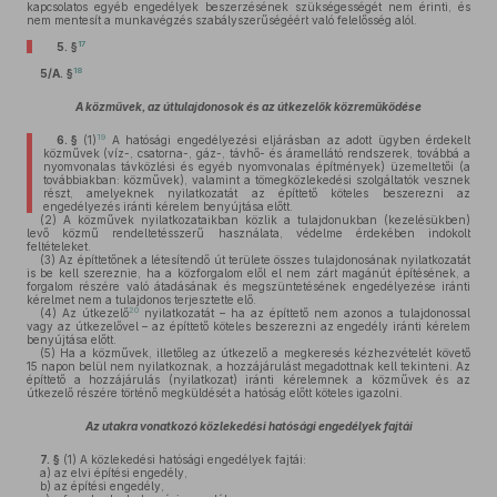
kapcsolatos egyéb engedélyek beszerzésének szükségességét nem érinti, és
nem mentesít a munkavégzés szabályszerűségéért való felelősség alól.
17
5. §
18
5/A. §
A közművek, az úttulajdonosok és az útkezelők közreműködése
19
6. §
(1)
A hatósági engedélyezési eljárásban az adott ügyben érdekelt
közművek (víz-, csatorna-, gáz-, távhő- és áramellátó rendszerek, továbbá a
nyomvonalas távközlési és egyéb nyomvonalas építmények) üzemeltetői (a
továbbiakban: közművek), valamint a tömegközlekedési szolgáltatók vesznek
részt, amelyeknek nyilatkozatát az építtető köteles beszerezni az
engedélyezés iránti kérelem benyújtása előtt.
(2)
A közművek nyilatkozataikban közlik a tulajdonukban (kezelésükben)
levő közmű rendeltetésszerű használata, védelme érdekében indokolt
feltételeket.
(3)
Az építtetőnek a létesítendő út területe összes tulajdonosának nyilatkozatát
is be kell szereznie, ha a közforgalom elől el nem zárt magánút építésének, a
forgalom részére való átadásának és megszüntetésének engedélyezése iránti
kérelmet nem a tulajdonos terjesztette elő.
20
(4)
Az útkezelő
nyilatkozatát – ha az építtető nem azonos a tulajdonossal
vagy az útkezelővel – az építtető köteles beszerezni az engedély iránti kérelem
benyújtása előtt.
(5)
Ha a közművek, illetőleg az útkezelő a megkeresés kézhezvételét követő
15 napon belül nem nyilatkoznak, a hozzájárulást megadottnak kell tekinteni. Az
építtető a hozzájárulás (nyilatkozat) iránti kérelemnek a közművek és az
útkezelő részére történő megküldését a hatóság előtt köteles igazolni.
Az utakra vonatkozó közlekedési hatósági engedélyek fajtái
7. §
(1)
A közlekedési hatósági engedélyek fajtái:
a)
az elvi építési engedély,
b)
az építési engedély,