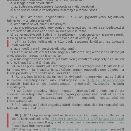
a)
a megjelentek nevét, címét,
b)
az építés engedélyezésével kapcsolatos nyilatkozatokat,
c)
a helyszíni szemle vezetőjének összefoglaló tényállításait.
41
15. §
(1)
Az építési engedélynek – a külön jogszabályban foglaltakon
túlmenően – tartalmaznia kell:
a)
az építtető nevét, címét (székhelyét),
b)
az engedélyezett építmény pontos megnevezését, helyét, az engedélyezési
tervre történő utalást és az építési munka rövid leírását,
c)
az engedélyezett építmény kezelőjének, tulajdonosának megnevezését,
illetőleg azt a szervezetet, amely várhatóan az út kezelője lesz,
42
d)
az építés feltételeit, a közművek esetleges kikötéseit, az útkezelő
nyilatkozatát,
e)
az engedély érvényességének időtartamát,
f)
a kérelmező kötelezését arra, hogy a kivitelezés megkezdésének időpontját
a közlekedési hatóságnak jelentse be,
g)
a híd engedélyezési tervére (vázlattervére) vonatkozó engedély és a kiviteli
terv jóváhagyására történő utalást.
(2)
Ha az építési munkával összefüggésben – az országos közút területén levő
fa kivételével – fa kivágása is szükséges, annak engedélyezése ügyében a
43
külön jogszabály
rendelkezései szerint kell eljárni.
(3)
Az országos közút területén levő fa kivágását – amennyiben az az építési
munkával összefüggésben válik szükségessé – a
3. § (2) bekezdésében
megjelölt hatáskörrel és illetékességgel rendelkező közlekedési hatóság
engedélyezi.
(4)
Az építési engedély idegen ingatlan birtokbavételére nem jogosít, az
építéssel összefüggésben támasztható polgári jogi igényt nem dönti el, és nem
mentesít egyéb – jogszabályban előírt – engedély megszerzésének
kötelezettsége alól.
44
(5)
A hatóság az építési engedély iránti kérelmet elutasítja, ha megadásának
feltételei nem állnak fenn.
45
16. §
(1)
Az építési engedélyt kézbesítés útján kell közölni az építtetővel, a
közúti közlekedésről szóló
1988. évi I. törvény 29/B. §-a (2) bekezdésének
a)
pontjában
meghatározott ügyféllel, a tervezővel, a közművekkel, valamint az
útkezelővel (tulajdonossal).
46
(2)
Amennyiben a
2. § (2) bekezdésének
b)
és
c)
pontjában
megjelölt