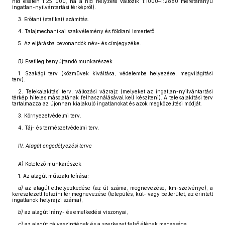
híd esetén 1:25 000, ha a híd helyzete változik 1:1000–1:2880 méretarányú
ingatlan-nyilvántartási térképről).
3. Erőtani (statikai) számítás.
4. Talajmechanikai szakvélemény és földtani ismertető.
5. Az eljárásba bevonandók név- és címjegyzéke.
B)
Esetileg benyújtandó munkarészek
1. Szakági terv (közművek kiváltása, védelembe helyezése, megvilágítási
terv).
2. Telekalakítási terv, változási vázrajz (melyeket az ingatlan-nyilvántartási
térkép hiteles másolatának felhasználásával kell készíteni). A telekalakítási terv
tartalmazza az újonnan kialakuló ingatlanokat és azok megközelítési módját.
3. Környezetvédelmi terv.
4. Táj- és természetvédelmi terv.
IV. Alagút engedélyezési terve
A)
Kötelező munkarészek
1. Az alagút műszaki leírása:
a)
az alagút elhelyezkedése (az út száma, megnevezése, km-szelvénye), a
keresztezett felszíni tér megnevezése (település, kül- vagy belterület, az érintett
ingatlanok helyrajzi száma),
b)
az alagút irány- és emelkedési viszonyai,
c)
az alagút pályaszintjének és a szerkezet felső élének magassága,