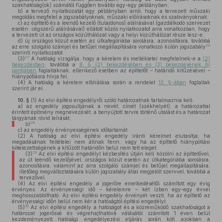
szakhatóság(ok) számától függően további egy-egy példányban;
b)
a tervező nyilatkozatát egy példányban arról, hogy a tervezett műszaki
megoldás megfelel a jogszabályoknak, műszaki előírásoknak és szabványoknak;
c)
az építtető és a leendő kezelő (tulajdonos) aláírásával (gazdálkodó szervezet
esetén: cégszerű aláírásával) ellátott közös nyilatkozatot arra vonatkozóan, hogy
a tervezett út az országos közúthálózat vagy a helyi közúthálózat része lesz-e;
d)
új országos közút esetén az útkategóriába sorolásra, azonosításra, továbbá
26
az erre szolgáló számjel és betűjel megállapítására vonatkozó külön jogszabály
szerinti nyilatkozatot.
27
(3)
A hatóság vizsgálja, hogy a kérelem és mellékletei megfelelnek-e a
(2)
bekezdésben
, továbbá a
8. § (2) bekezdésében és (3) bekezdésének
b)
pontjában
foglaltaknak, ellenkező esetben az építtetőt – határidő kitűzésével –
hiánypótlásra hívja fel.
(4)
A hatóság a kérelem elbírálása során a rendelet
13. §-ában
foglaltak
szerint jár el.
10. §
(1)
Az elvi építési engedélyről szóló határozatnak tartalmaznia kell:
a)
az engedély jogosultjának a nevét, címét (székhelyét), a határozattal
érintett építmény megnevezését, a benyújtott tervre történő utalást és a határozat
tárgyának rövid leírását,
28
b)
c)
az engedély érvényességének időtartamát.
(2)
A hatóság az elvi építési engedély iránti kérelmet elutasítja, ha
megadásának feltételei nem állnak fenn, vagy ha az építtető hiánypótlási
kötelezettségének a kitűzött határidőn belül nem tett eleget.
29
(3)
Az elvi építési engedélyt kézbesítés útján kell közölni az építtetővel,
az út leendő kezelőjével, országos közút esetén az útkategóriába sorolásra,
azonosításra, valamint az arra szolgáló számjel és betűjel megállapítására,
illetőleg megváltoztatására külön jogszabály által megjelölt szervvel, továbbá a
tervezővel.
(4)
Az elvi építési engedély a jogerőre emelkedésétől számított egy évig
érvényes. Az érvényességi idő – kérelemre – két ízben egy-egy évvel
meghosszabbítható. Az elvi építési engedély érvényét veszti, ha az építtető az
érvényességi időn belül nem kér a hatóságtól építési engedélyt.
30
(5)
Az elvi építési engedély a hatóságot és a közreműködő szakhatóságot a
határozat jogerőssé és végrehajthatóvá válásától számított 1 éven belül
kezdeményezett hatósági engedélyezési eljárás során köti azokban a