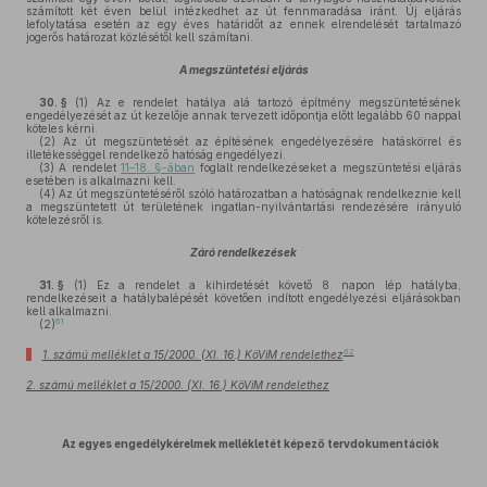
számított két éven belül intézkedhet az út fennmaradása iránt. Új eljárás
lefolytatása esetén az egy éves határidőt az ennek elrendelését tartalmazó
jogerős határozat közlésétől kell számítani.
A megszüntetési eljárás
30. §
(1)
Az e rendelet hatálya alá tartozó építmény megszüntetésének
engedélyezését az út kezelője annak tervezett időpontja előtt legalább 60 nappal
köteles kérni.
(2)
Az út megszüntetését az építésének engedélyezésére hatáskörrel és
illetékességgel rendelkező hatóság engedélyezi.
(3)
A rendelet
11–18. §-ában
foglalt rendelkezéseket a megszüntetési eljárás
esetében is alkalmazni kell.
(4)
Az út megszüntetéséről szóló határozatban a hatóságnak rendelkeznie kell
a megszüntetett út területének ingatlan-nyilvántartási rendezésére irányuló
kötelezésről is.
Záró rendelkezések
31. §
(1)
Ez a rendelet a kihirdetését követő 8. napon lép hatályba,
rendelkezéseit a hatálybalépését követően indított engedélyezési eljárásokban
kell alkalmazni.
61
(2)
62
1. számú melléklet a 15/2000. (XI. 16.) KöViM rendelethez
2. számú melléklet a 15/2000. (XI. 16.) KöViM rendelethez
Az egyes engedélykérelmek mellékletét képező tervdokumentációk