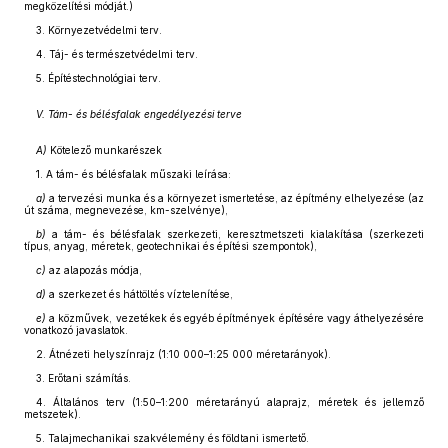
megközelítési módját.)
3. Környezetvédelmi terv.
4. Táj- és természetvédelmi terv.
5. Építéstechnológiai terv.
V. Tám- és bélésfalak engedélyezési terve
A)
Kötelező munkarészek
1. A tám- és bélésfalak műszaki leírása:
a)
a tervezési munka és a környezet ismertetése, az építmény elhelyezése (az
út száma, megnevezése, km-szelvénye),
b)
a tám- és bélésfalak szerkezeti, keresztmetszeti kialakítása (szerkezeti
típus, anyag, méretek, geotechnikai és építési szempontok),
c)
az alapozás módja,
d)
a szerkezet és háttöltés víztelenítése,
e)
a közművek, vezetékek és egyéb építmények építésére vagy áthelyezésére
vonatkozó javaslatok.
2. Átnézeti helyszínrajz (1:10 000–1:25 000 méretarányok).
3. Erőtani számítás.
4. Általános terv (1:50–1:200 méretarányú alaprajz, méretek és jellemző
metszetek).
5. Talajmechanikai szakvélemény és földtani ismertető.