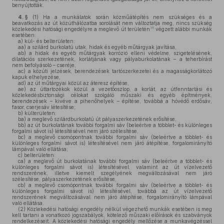
benyújtották.
4. §
(1)
Ha a munkálatok során közműátépítés nem szükséges és a
beavatkozás az út közúthálózatba sorolását nem változtatja meg, nincs szükség
16
közlekedési hatósági engedélyre a meglevő út területén
végzett alábbi munkák
esetében:
a)
kül- és belterületen:
aa)
a szilárd burkolatú utak, hidak és egyéb műtárgyak javítása,
ab)
a hidak és egyéb műtárgyak korrózió elleni védelme, szigetelésének,
dilatációs szerkezetének, korlátjának vagy pályaburkolatának – a teherbírást
nem befolyásoló – cseréje,
ac)
a közúti jelzések, berendezések tartószerkezetei és a magasságkorlátozó
kapuk elhelyezése,
ad)
az út műtárgyai közül az áteresz építése,
ae)
az úttartozékok közül a vezetőoszlop, a korlát, az útfenntartási és
közlekedésbiztonsági célokat szolgáló műszaki és egyéb építmények,
berendezések – kivéve a pihenőhelyek – építése, továbbá a hóvédő erdősáv,
fasor, cserjesáv létesítése;
b)
külterületen:
ba)
a meglevő szilárdburkolatú út pályaszerkezetének erősítése,
bb)
az út burkolatának további forgalmi sáv (beleértve a többlet- és különleges
forgalmi sávot is) létesítésével nem járó szélesítése,
bc)
a meglevő csomópontnak további forgalmi sáv (beleértve a többlet- és
különleges forgalmi sávot is) létesítésével nem járó átépítése, forgalomirányító
lámpával való ellátása;
c)
belterületen:
ca)
a meglevő út burkolatának további forgalmi sáv (beleértve a többlet- és
különleges forgalmi sávot is) létesítésével, valamint az út vízelvezető
rendszerének, illetve kiemelt szegélyének megváltozásával nem járó
szélesítése, pályaszerkezetének erősítése,
cb)
a meglevő csomópontnak további forgalmi sáv (beleértve a többlet- és
különleges forgalmi sávot is) létesítésével, továbbá az út vízelvezető
rendszerének megváltozásával nem járó átépítése, forgalomirányító lámpával
való ellátása.
(2)
Közlekedési hatósági engedély nélkül végezhető munkák esetében is meg
kell tartani a vonatkozó jogszabályok, kötelező műszaki előírások és szabványok
rendelkezéseit. A közlekedési hatósági engedély mellőzése a munkavégzéssel