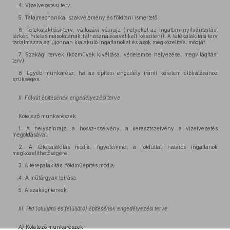
4. Vízelvezetési terv.
5. Talajmechanikai szakvélemény és földtani ismertető.
6. Telekalakítási terv, változási vázrajz (melyeket az ingatlan-nyilvántartási
térkép hiteles másolatának felhasználásával kell készíteni). A telekalakítási terv
tartalmazza az újonnan kialakuló ingatlanokat és azok megközelítési módját.
7. Szakági tervek (közművek kiváltása, védelembe helyezése, megvilágítási
terv).
8. Egyéb munkarész, ha az építési engedély iránti kérelem elbírálásához
szükséges.
II. Földút építésének engedélyezési terve
Kötelező munkarészek
1. A helyszínrajz, a hossz-szelvény, a keresztszelvény a vízelvezetés
megoldásával.
2. A telekalakítás módja, figyelemmel a földúttal határos ingatlanok
megközelíthetőségére.
3. A terepalakítás, földműépítés módja.
4. A műtárgyak leírása.
5. A szakági tervek.
III. Híd (aluljáró és felüljáró) építésének engedélyezési terve
A)
Kötelező munkarészek