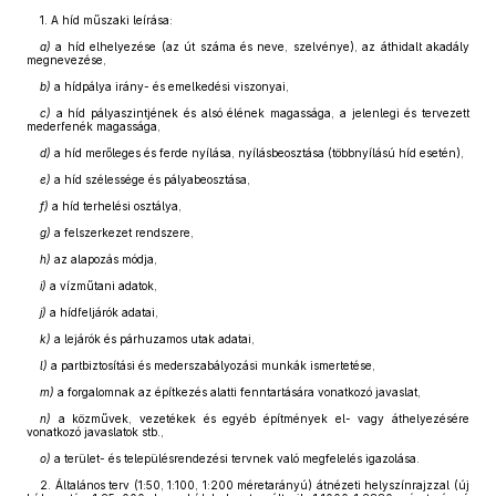
1. A híd műszaki leírása:
a)
a híd elhelyezése (az út száma és neve, szelvénye), az áthidalt akadály
megnevezése,
b)
a hídpálya irány- és emelkedési viszonyai,
c)
a híd pályaszintjének és alsó élének magassága, a jelenlegi és tervezett
mederfenék magassága,
d)
a híd merőleges és ferde nyílása, nyílásbeosztása (többnyílású híd esetén),
e)
a híd szélessége és pályabeosztása,
f)
a híd terhelési osztálya,
g)
a felszerkezet rendszere,
h)
az alapozás módja,
i)
a vízműtani adatok,
j)
a hídfeljárók adatai,
k)
a lejárók és párhuzamos utak adatai,
l)
a partbiztosítási és mederszabályozási munkák ismertetése,
m)
a forgalomnak az építkezés alatti fenntartására vonatkozó javaslat,
n)
a közművek, vezetékek és egyéb építmények el- vagy áthelyezésére
vonatkozó javaslatok stb.,
o)
a terület- és településrendezési tervnek való megfelelés igazolása.
2. Általános terv (1:50, 1:100, 1:200 méretarányú) átnézeti helyszínrajzzal (új