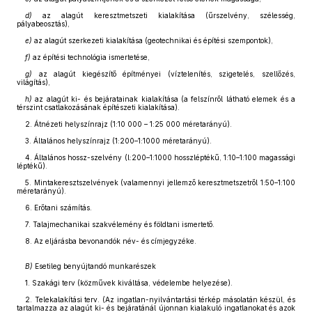
d)
az alagút keresztmetszeti kialakítása (űrszelvény, szélesség,
pályabeosztás),
e)
az alagút szerkezeti kialakítása (geotechnikai és építési szempontok),
f)
az építési technológia ismertetése,
g)
az alagút kiegészítő építményei (víztelenítés, szigetelés, szellőzés,
világítás),
h)
az alagút ki- és bejáratainak kialakítása (a felszínről látható elemek és a
térszint csatlakozásának építészeti kialakítása).
2. Átnézeti helyszínrajz (1:10 000 – 1:25 000 méretarányú).
3. Általános helyszínrajz (1:200–1:1000 méretarányú).
4. Általános hossz-szelvény (l:200–1:1000 hosszléptékű, 1:10–1:100 magassági
léptékű).
5. Mintakeresztszelvények (valamennyi jellemző keresztmetszetről 1:50–1:100
méretarányú).
6. Erőtani számítás.
7. Talajmechanikai szakvélemény és földtani ismertető.
8. Az eljárásba bevonandók név- és címjegyzéke.
B)
Esetileg benyújtandó munkarészek
1. Szakági terv (közművek kiváltása, védelembe helyezése).
2. Telekalakítási terv. (Az ingatlan-nyilvántartási térkép másolatán készül, és
tartalmazza az alagút ki- és bejáratánál újonnan kialakuló ingatlanokat és azok