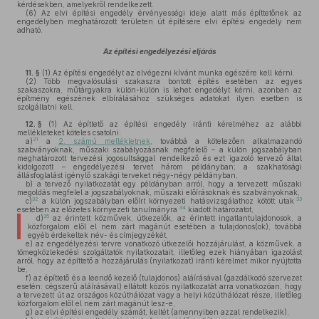
kérdésekben, amelyekről rendelkezett.
(6)
Az elvi építési engedély érvényességi ideje alatt más építtetőnek az
engedélyben meghatározott területen út építésére elvi építési engedély nem
adható.
Az építési engedélyezési eljárás
11. §
(1)
Az építési engedélyt az elvégezni kívánt munka egészére kell kérni.
(2)
Több megvalósulási szakaszra bontott építés esetében az egyes
szakaszokra, műtárgyakra külön-külön is lehet engedélyt kérni, azonban az
építmény egészének elbírálásához szükséges adatokat ilyen esetben is
szolgáltatni kell.
12. §
(1)
Az építtető az építési engedély iránti kérelméhez az alábbi
mellékleteket köteles csatolni:
31
a)
a
2. számú mellékletnek
, továbbá a kötelezően alkalmazandó
szabványoknak, műszaki szabályozásnak megfelelő – a külön jogszabályban
meghatározott tervezési jogosultsággal rendelkező és ezt igazoló tervező által
kidolgozott – engedélyezési tervet három példányban; a szakhatósági
állásfoglalást igénylő szakági terveket négy-négy példányban,
b)
a tervező nyilatkozatát egy példányban arról, hogy a tervezett műszaki
megoldás megfelel a jogszabályoknak, műszaki előírásoknak és szabványoknak,
32
33
c)
a külön jogszabályban előírt környezeti hatásvizsgálathoz kötött utak
34
esetében az előzetes környezeti tanulmányra
kiadott határozatot,
35
d)
az érintett közművek, útkezelők, az érintett ingatlantulajdonosok, a
közforgalom elől el nem zárt magánút esetében a tulajdonos(ok), továbbá
egyéb érdekeltek név- és címjegyzékét,
e)
az engedélyezési tervre vonatkozó útkezelői hozzájárulást, a közművek, a
tömegközlekedési szolgáltatók nyilatkozatait, illetőleg ezek hiányában igazolást
arról, hogy az építtető a hozzájárulás (nyilatkozat) iránti kérelmet mikor nyújtotta
be,
f)
az építtető és a leendő kezelő (tulajdonos) aláírásával (gazdálkodó szervezet
esetén: cégszerű aláírásával) ellátott közös nyilatkozatát arra vonatkozóan, hogy
a tervezett út az országos közúthálózat vagy a helyi közúthálózat része, illetőleg
közforgalom elől el nem zárt magánút lesz-e,
g)
az elvi építési engedély számát, keltét (amennyiben azzal rendelkezik),