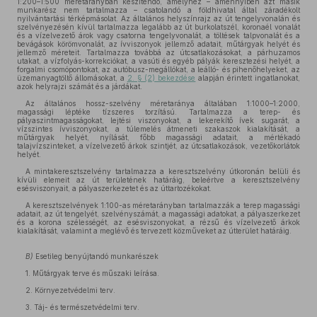
1:200–1:500 méretarányban készítendő, amelyhez – amennyiben azt másik
munkarész nem tartalmazza – csatolandó a földhivatal által záradékolt
nyilvántartási térképmásolat. Az általános helyszínrajz az út tengelyvonalán és
szelvényezésén kívül tartalmazza legalább az út burkolatszél, koronaél vonalát
és a vízelvezető árok vagy csatorna tengelyvonalát, a töltések talpvonalát és a
bevágások körömvonalát, az ívviszonyok jellemző adatait, műtárgyak helyét és
jellemző méreteit. Tartalmazza továbbá az útcsatlakozásokat, a párhuzamos
utakat, a vízfolyás-korrekciókat, a vasúti és egyéb pályák keresztezési helyét, a
forgalmi csomópontokat, az autóbusz-megállókat, a leálló- és pihenőhelyeket, az
üzemanyagtöltő állomásokat, a
2. § (2) bekezdése
alapján érintett ingatlanokat,
azok helyrajzi számát és a járdákat.
Az általános hossz-szelvény méretaránya általában 1:1000–1:2000,
magassági léptéke tízszeres torzítású. Tartalmazza a terep- és
pályaszintmagasságokat, lejtési viszonyokat, a lekerekítő ívek sugarát, a
vízszintes ívviszonyokat, a túlemelés átmeneti szakaszok kialakítását, a
műtárgyak helyét, nyílását, főbb magassági adatait, a mértékadó
talajvízszinteket, a vízelvezető árkok szintjét, az útcsatlakozások, vezetőkorlátok
helyét.
A mintakeresztszelvény tartalmazza a keresztszelvény útkoronán belüli és
kívüli elemeit az út területének határáig, beleértve a keresztszelvény
esésviszonyait, a pályaszerkezetet és az úttartozékokat.
A keresztszelvények 1:100-as méretarányban tartalmazzák a terep magassági
adatait, az út tengelyét, szelvényszámát, a magassági adatokat, a pályaszerkezet
és a korona szélességét, az esésviszonyokat, a rézsű és vízelvezető árkok
kialakítását, valamint a meglévő és tervezett közműveket az útterület határáig.
B)
Esetileg benyújtandó munkarészek
1. Műtárgyak terve és műszaki leírása.
2. Környezetvédelmi terv.
3. Táj- és természetvédelmi terv.