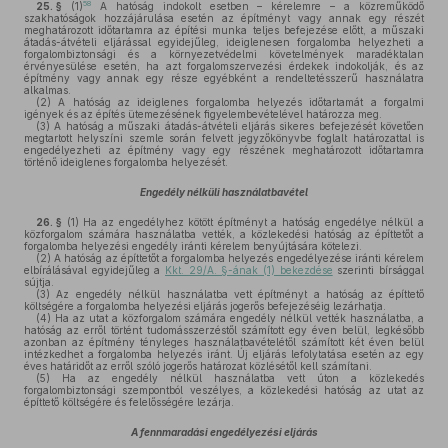
58
25. §
(1)
A hatóság indokolt esetben – kérelemre – a közreműködő
szakhatóságok hozzájárulása esetén az építményt vagy annak egy részét
meghatározott időtartamra az építési munka teljes befejezése előtt, a műszaki
átadás-átvételi eljárással egyidejűleg, ideiglenesen forgalomba helyezheti a
forgalombiztonsági és a környezetvédelmi követelmények maradéktalan
érvényesülése esetén, ha azt forgalomszervezési érdekek indokolják, és az
építmény vagy annak egy része egyébként a rendeltetésszerű használatra
alkalmas.
(2)
A hatóság az ideiglenes forgalomba helyezés időtartamát a forgalmi
igények és az építés ütemezésének figyelembevételével határozza meg.
(3)
A hatóság a műszaki átadás-átvételi eljárás sikeres befejezését követően
megtartott helyszíni szemle során felvett jegyzőkönyvbe foglalt határozattal is
engedélyezheti az építmény vagy egy részének meghatározott időtartamra
történő ideiglenes forgalomba helyezését.
Engedély nélküli használatbavétel
26. §
(1)
Ha az engedélyhez kötött építményt a hatóság engedélye nélkül a
közforgalom számára használatba vették, a közlekedési hatóság az építtetőt a
forgalomba helyezési engedély iránti kérelem benyújtására kötelezi.
(2)
A hatóság az építtetőt a forgalomba helyezés engedélyezése iránti kérelem
elbírálásával egyidejűleg a
Kkt. 29/A. §-ának (1) bekezdése
szerinti bírsággal
sújtja.
(3)
Az engedély nélkül használatba vett építményt a hatóság az építtető
költségére a forgalomba helyezési eljárás jogerős befejezéséig lezárhatja.
(4)
Ha az utat a közforgalom számára engedély nélkül vették használatba, a
hatóság az erről történt tudomásszerzéstől számított egy éven belül, legkésőbb
azonban az építmény tényleges használatbavételétől számított két éven belül
intézkedhet a forgalomba helyezés iránt. Új eljárás lefolytatása esetén az egy
éves határidőt az erről szóló jogerős határozat közlésétől kell számítani.
(5)
Ha az engedély nélkül használatba vett úton a közlekedés
forgalombiztonsági szempontból veszélyes, a közlekedési hatóság az utat az
építtető költségére és felelősségére lezárja.
A fennmaradási engedélyezési eljárás