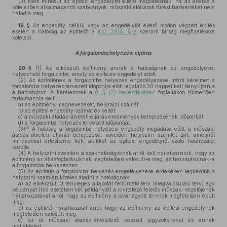
(3)
Nem minősül az építési engedélytől eltérő megoldásnak, ha az eltérés a
kötelezően alkalmazandó szabványok, műszaki előírások tűrési határértékét nem
haladja meg.
19. §
Az engedély nélkül vagy az engedélytől eltérő módon végzett építés
esetén a hatóság az építtetőt a
Kkt. 29/A. §-a
szerinti bírság megfizetésére
kötelezi.
A forgalomba helyezési eljárás
20. §
(1)
Az elkészült építmény annak a hatóságnak az engedélyével
helyezhető forgalomba, amely az építésre engedélyt adott.
(2)
Az építtetőnek a forgalomba helyezés engedélyezése iránti kérelmet a
forgalomba helyezés tervezett időpontja előtt legalább 30 nappal kell benyújtania
a hatósághoz. A kérelemnek a
8. § (2) bekezdésében
foglaltakon túlmenően
tartalmaznia kell:
a)
az építmény megnevezését, helyrajzi számát,
b)
az építési engedély számát és keltét,
c)
a műszaki átadás-átvételi eljárás eredményes befejezésének időpontját,
d)
a forgalomba helyezés tervezett időpontját.
53
(3)
A hatóság a forgalomba helyezési engedély megadása előtt, a műszaki
átadás-átvételi eljárás befejezését követően helyszíni szemlét tart, amelyről
mindazokat értesítenie kell, akikkel az építési engedélyről szóló határozatot
közölte.
(4)
A helyszíni szemlén a szakhatóságoknak arról kell nyilatkozniuk, hogy az
építmény az állásfoglalásuknak megfelelően valósult-e meg, és hozzájárulnak-e
a forgalomba helyezéshez.
(5)
Az építtető a forgalomba helyezés engedélyezése érdekében legkésőbb a
helyszíni szemlén köteles átadni a hatóságnak
a)
az elkészült út tényleges állapotát feltüntető terv (megvalósulási terv) egy
példányát (híd esetében két példányát) a kivitelező felelős műszaki vezetőjének
nyilatkozatával arról, hogy az építmény a jóváhagyott tervnek megfelelően épült
meg,
b)
az építtető nyilatkozatát arról, hogy az építmény az építési engedélynek
megfelelően valósult meg,
c)
az út műszaki átadás-átvételéről készült jegyzőkönyvet és annak
mellékleteit,