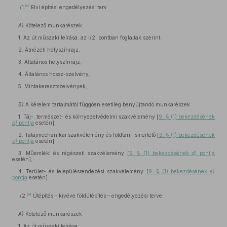
63
I/1.
Elvi építési engedélyezési terv
A)
Kötelező munkarészek
1. Az út műszaki leírása, az I/2. pontban foglaltak szerint,
2. Átnézeti helyszínrajz,
3. Általános helyszínrajz,
4. Általános hossz-szelvény,
5. Mintakeresztszelvények,
B)
A kérelem tartalmától függően esetileg benyújtandó munkarészek
1. Táj-, természet- és környezetvédelmi szakvélemény [
9. § (1) bekezdésének
b)
pontja
esetén],
2. Talajmechanikai szakvélemény és földtani ismertető [
9. § (1) bekezdésének
c)
pontja
esetén],
3. Műemléki és régészeti szakvélemény [
9. § (1) bekezdésének
d)
pontja
esetén],
4. Terület- és településrendezési szakvélemény [
9. § (1) bekezdésének
e)
pontja
esetén].
64
I/2.
Útépítés – kivéve földútépítés – engedélyezési terve
A)
Kötelező munkarészek
1. Az út műszaki leírása.