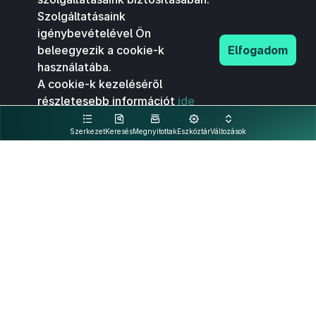
Szolgáltatásaink
igénybevételével Ön
beleegyezik a cookie-k
Elfogadom
használatába.
A cookie-k kezeléséről
részletesebb információt
ide
kattintva olvashat.
Szerkezet
Keresés
Megnyitottak
Eszköztár
Változások