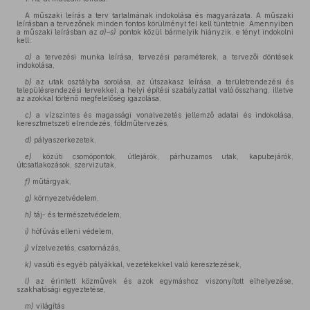
A műszaki leírás a terv tartalmának indokolása és magyarázata. A műszaki
leírásban a tervezőnek minden fontos körülményt fel kell tüntetnie. Amennyiben
a műszaki leírásban az
a)–s)
pontok közül bármelyik hiányzik, e tényt indokolni
kell:
a)
a tervezési munka leírása, tervezési paraméterek, a tervezői döntések
indokolása,
b)
az utak osztályba sorolása, az útszakasz leírása, a területrendezési és
településrendezési tervekkel, a helyi építési szabályzattal való összhang, illetve
az azokkal történő megfelelőség igazolása,
c)
a vízszintes és magassági vonalvezetés jellemző adatai és indokolása,
keresztmetszeti elrendezés, földműtervezés,
d)
pályaszerkezetek,
e)
közúti csomópontok, útlejárók, párhuzamos utak, kapubejárók,
útcsatlakozások, szervizutak,
f)
műtárgyak,
g)
környezetvédelem,
h)
táj- és természetvédelem,
i)
hófúvás elleni védelem,
j)
vízelvezetés, csatornázás,
k)
vasúti és egyéb pályákkal, vezetékekkel való keresztezések,
l)
az érintett közművek és azok egymáshoz viszonyított elhelyezése,
szakhatósági egyeztetése,
m)
világítás