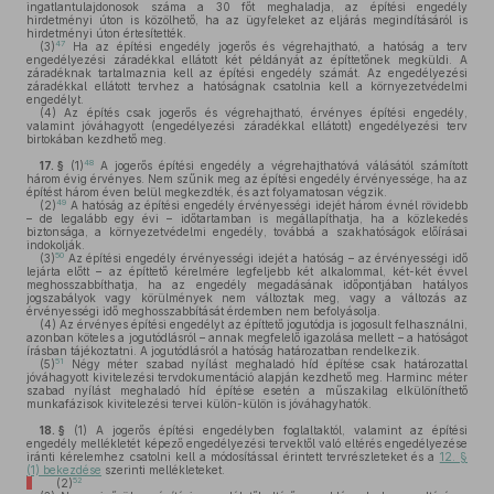
ingatlantulajdonosok száma a 30 főt meghaladja, az építési engedély
hirdetményi úton is közölhető, ha az ügyfeleket az eljárás megindításáról is
hirdetményi úton értesítették.
47
(3)
Ha az építési engedély jogerős és végrehajtható, a hatóság a terv
engedélyezési záradékkal ellátott két példányát az építtetőnek megküldi. A
záradéknak tartalmaznia kell az építési engedély számát. Az engedélyezési
záradékkal ellátott tervhez a hatóságnak csatolnia kell a környezetvédelmi
engedélyt.
(4)
Az építés csak jogerős és végrehajtható, érvényes építési engedély,
valamint jóváhagyott (engedélyezési záradékkal ellátott) engedélyezési terv
birtokában kezdhető meg.
48
17. §
(1)
A jogerős építési engedély a végrehajthatóvá válásától számított
három évig érvényes. Nem szűnik meg az építési engedély érvényessége, ha az
építést három éven belül megkezdték, és azt folyamatosan végzik.
49
(2)
A hatóság az építési engedély érvényességi idejét három évnél rövidebb
– de legalább egy évi – időtartamban is megállapíthatja, ha a közlekedés
biztonsága, a környezetvédelmi engedély, továbbá a szakhatóságok előírásai
indokolják.
50
(3)
Az építési engedély érvényességi idejét a hatóság – az érvényességi idő
lejárta előtt – az építtető kérelmére legfeljebb két alkalommal, két-két évvel
meghosszabbíthatja, ha az engedély megadásának időpontjában hatályos
jogszabályok vagy körülmények nem változtak meg, vagy a változás az
érvényességi idő meghosszabbítását érdemben nem befolyásolja.
(4)
Az érvényes építési engedélyt az építtető jogutódja is jogosult felhasználni,
azonban köteles a jogutódlásról – annak megfelelő igazolása mellett – a hatóságot
írásban tájékoztatni. A jogutódlásról a hatóság határozatban rendelkezik.
51
(5)
Négy méter szabad nyílást meghaladó híd építése csak határozattal
jóváhagyott kivitelezési tervdokumentáció alapján kezdhető meg. Harminc méter
szabad nyílást meghaladó híd építése esetén a műszakilag elkülöníthető
munkafázisok kivitelezési tervei külön-külön is jóváhagyhatók.
18. §
(1)
A jogerős építési engedélyben foglaltaktól, valamint az építési
engedély mellékletét képező engedélyezési tervektől való eltérés engedélyezése
iránti kérelemhez csatolni kell a módosítással érintett tervrészleteket és a
12. §
(1) bekezdése
szerinti mellékleteket.
52
(2)