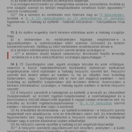
h)
az építés tervezett kezdési és befejezési időpontját,
i)
új országos közút esetén az útkategóriába sorolásra, azonosításra, továbbá az
36
erre szolgáló számjel és betűjel megállapítására vonatkozó külön jogszabály
szerinti nyilatkozatot.
37
(2)
Ha a kérelem és mellékletei nem felelnek meg az
(1) bekezdésben
,
továbbá a
8. § (2) bekezdésében és (3) bekezdésének
b)
pontjában
foglaltaknak, a hatóság az építtetőt – határidő kitűzésével – hiánypótlásra hívja
fel.
13. §
Az építési engedély iránti kérelem elbírálása során a hatóság vizsgálja,
hogy
a)
a kérelemben és mellékleteiben foglaltak megfelelnek-e a
jogszabályokban, a szabványokban előírt szakmai (műszaki) és tartalmi
követelményeknek, illetőleg az előírt mellékletek rendelkezésre állnak-e,
b)
a kérelem elbírálásához helyszíni szemle tartása szükséges-e,
38
c)
a kérelem részét képező valamennyi tervrészlet felelős tervezője
39
rendelkezik-e a terv elkészítéséhez szükséges jogosultsággal.
14. §
(1)
Gyorsforgalmi utak, egyéb országos közutak és azok műtárgyai,
valamint a közúti határátkelőhelyek közlekedési építményei építésének
engedélyezése iránti eljárásban a hatóság helyszíni szemlét tart. Helyszíni
szemlét kell tartani abban az esetben is, ha az útépítés nem kizárólag
közterületen, vagy – közforgalom elől el nem zárt magánút esetében – nem
kizárólag az építtető(k) tulajdonában álló területen történik. Amennyiben a
kérelem elbírálásához szükséges, a hatóság egyéb esetben is tarthat helyszíni
szemlét.
(2)
A helyszíni szemléről a hatóságnak az építtetőt, a tervezőt, az útkezelőket
(tulajdonosokat), az érintett ingatlan-tulajdonosokat, a szakhatóságokat és a
közműveket a kitűzött időpont előtt legalább 8 nappal írásban értesítenie kell. Az
értesítés az érintett ingatlantulajdonosokkal –
16. § (2) bekezdése
szerinti
esetben – közszemlére tétel útján is közölhető.
(3)
Az értesítettek távolmaradása – az építtető kivételével – a helyszíni szemle
megtartását nem akadályozza, erre az értesítésben utalni kell. Az értesítetteket
figyelmeztetni kell, hogy észrevételeiket a helyszíni szemle előtt a hatóságnál
írásban vagy a szemle alkalmával szóban előadhatják.
(4)
Az helyszíni szemle vezetője a hatóság ezzel megbízott képviselője.
40
(5)
A helyszíni szemléről jegyzőkönyvet kell készíteni, amelyben – a külön
jogszabályban foglaltakon túlmenően – fel kell tüntetni