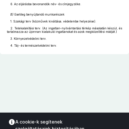
6. Az eljárásba bevonandók név- és címjegyzéke.
B)
Esetileg benyújtandó munkarészek
1. Szakági terv (közművek kiváltása, védelembe helyezése).
2. Telekalakítási terv. (Az ingatlan-nyilvántartási térkép másolatán készül, és
tartalmazza az újonnan kialakuló ingatlanokat és azok megközelítési módját.)
3. Környezetvédelmi terv.
4. Táj- és természetvédelmi terv.
A cookie-k segítenek
szolgáltatásaink biztosításában.