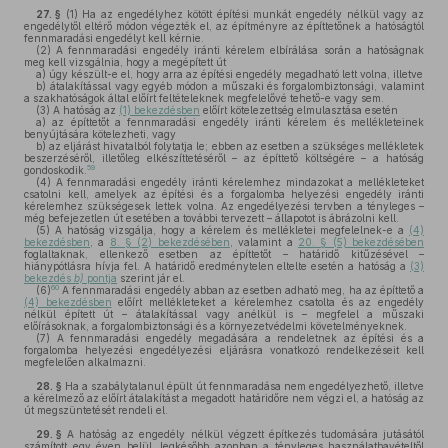
27. §
(1)
Ha az engedélyhez kötött építési munkát engedély nélkül vagy az
engedélytől eltérő módon végezték el, az építményre az építtetőnek a hatóságtól
fennmaradási engedélyt kell kérnie.
(2)
A fennmaradási engedély iránti kérelem elbírálása során a hatóságnak
meg kell vizsgálnia, hogy a megépített út
a)
úgy készült-e el, hogy arra az építési engedély megadható lett volna, illetve
b)
átalakítással vagy egyéb módon a műszaki és forgalombiztonsági, valamint
a szakhatóságok által előírt feltételeknek megfelelővé tehető-e vagy sem.
(3)
A hatóság az
(1) bekezdésben
előírt kötelezettség elmulasztása esetén
a)
az építtetőt a fennmaradási engedély iránti kérelem és mellékleteinek
benyújtására kötelezheti, vagy
b)
az eljárást hivatalból folytatja le; ebben az esetben a szükséges mellékletek
beszerzéséről, illetőleg elkészíttetéséről – az építtető költségére – a hatóság
59
gondoskodik.
(4)
A fennmaradási engedély iránti kérelemhez mindazokat a mellékleteket
csatolni kell, amelyek az építési és a forgalomba helyezési engedély iránti
kérelemhez szükségesek lettek volna. Az engedélyezési tervben a tényleges –
még befejezetlen út esetében a további tervezett – állapotot is ábrázolni kell.
(5)
A hatóság vizsgálja, hogy a kérelem és mellékletei megfelelnek-e a
(4)
bekezdésben
, a
8. § (2) bekezdésében
, valamint a
20. § (5) bekezdésében
foglaltaknak, ellenkező esetben az építtetőt – határidő kitűzésével –
hiánypótlásra hívja fel. A határidő eredménytelen eltelte esetén a hatóság a
(3)
bekezdés
b)
pontja
szerint jár el.
60
(6)
A fennmaradási engedély abban az esetben adható meg, ha az építtető a
(4) bekezdésben
előírt mellékleteket a kérelemhez csatolta és az engedély
nélkül épített út – átalakítással vagy anélkül is – megfelel a műszaki
előírásoknak, a forgalombiztonsági és a környezetvédelmi követelményeknek.
(7)
A fennmaradási engedély megadására a rendeletnek az építési és a
forgalomba helyezési engedélyezési eljárásra vonatkozó rendelkezéseit kell
megfelelően alkalmazni.
28. §
Ha a szabálytalanul épült út fennmaradása nem engedélyezhető, illetve
a kérelmező az előírt átalakítást a megadott határidőre nem végzi el, a hatóság az
út megszüntetését rendeli el.
29. §
A hatóság az engedély nélkül végzett építkezés tudomására jutásától
számított egy éven belül, legkésőbb azonban a tényleges használatbavételtől