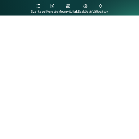
kattintva olvashat.
Szerkezet
Keresés
Megnyitottak
Eszköztár
Változások
Kapcsolat
Felhasználási feltételek
PDF
Akadálymentesítési nyilatkozat
Adatkezelési tájékoztató