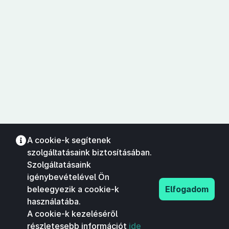
A cookie-k segítenek
szolgáltatásaink biztosításában.
Szolgáltatásaink
igénybevételével Ön
beleegyezik a cookie-k
Elfogadom
használatába.
A cookie-k kezeléséről
részletesebb információt
ide