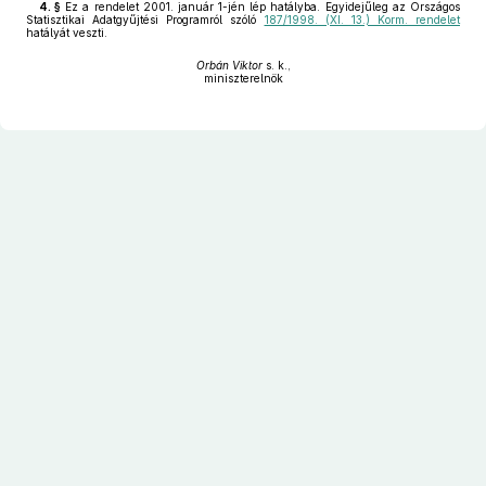
4. §
Ez a rendelet 2001. január 1-jén lép hatályba. Egyidejűleg az Országos
Statisztikai Adatgyűjtési Programról szóló
187/1998. (XI. 13.) Korm. rendelet
hatályát veszti.
Orbán Viktor
s. k.,
miniszterelnök