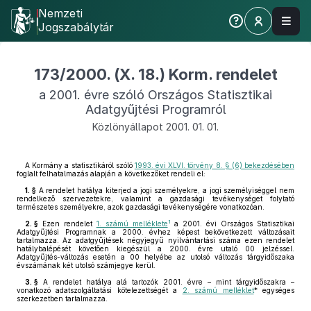
Nemzeti
Jogszabálytár
173/2000. (X. 18.) Korm. rendelet
a 2001. évre szóló Országos Statisztikai
Adatgyűjtési Programról
Közlönyállapot 2001. 01. 01.
A Kormány a statisztikáról szóló
1993. évi XLVI. törvény 8. § (6) bekezdésében
foglalt felhatalmazás alapján a következőket rendeli el:
1. §
A rendelet hatálya kiterjed a jogi személyekre, a jogi személyiséggel nem
rendelkező szervezetekre, valamint a gazdasági tevékenységet folytató
természetes személyekre, azok gazdasági tevékenységére vonatkozóan.
1
2. §
Ezen rendelet
1. számú melléklete
a 2001. évi Országos Statisztikai
Adatgyűjtési Programnak a 2000. évhez képest bekövetkezett változásait
tartalmazza. Az adatgyűjtések négyjegyű nyilvántartási száma ezen rendelet
hatálybalépését követően kiegészül a 2000. évre utaló 00 jelzéssel.
Adatgyűjtés-változás esetén a 00 helyébe az utolsó változás tárgyidőszaka
évszámának két utolsó számjegye kerül.
3. §
A rendelet hatálya alá tartozók 2001. évre – mint tárgyidőszakra –
vonatkozó adatszolgáltatási kötelezettségét a
2. számú melléklet
* egységes
szerkezetben tartalmazza.