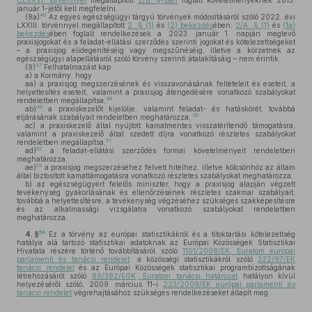
CLXXVI. törvénnyel
megállapított
2/B. §-ban
foglalt követelményeknek 2013.
január 1-jétől kell megfelelni.
46
(8a)
Az egyes egészségügyi tárgyú törvények módosításáról szóló 2022. évi
LXXIII. törvénnyel megállapított
2. § (1)
és
(2) bekezdés
ében,
2/A. § (1)
és
(1a)
bekezdés
ében foglalt rendelkezések a 2023. január 1. napján meglevő
praxisjogokat és a feladat-ellátási szerződés szerinti jogokat és kötelezettségeket
– a praxisjog elidegenítéséig vagy megszűnéséig, illetve a körzetnek az
egészségügyi alapellátásról szóló törvény szerinti átalakításáig – nem érintik.
47
(9)
Felhatalmazást kap
a)
a Kormány, hogy
aa)
a praxisjog megszerzésének és visszavonásának feltételeit és eseteit, a
helyettesítés eseteit, valamint a praxisjog átengedésére vonatkozó szabályokat
48
rendeletben megállapítsa,
49
ab)
a praxiskezelőt kijelölje, valamint feladat- és hatáskörét, továbbá
50
eljárásának szabályait rendeletben meghatározza,
ac)
a praxiskezelő által nyújtott kamatmentes visszatérítendő támogatásra,
valamint a praxiskezelő által szedett díjra vonatkozó részletes szabályokat
51
rendeletben megállapítsa,
52
ad)
a feladat-ellátási szerződés formai követelményeit rendeletben
meghatározza,
53
ae)
a praxisjog megszerzéséhez felvett hitelhez, illetve kölcsönhöz az állam
által biztosított kamattámogatásra vonatkozó részletes szabályokat meghatározza,
b)
az egészségügyért felelős miniszter, hogy a praxisjog alapján végzett
tevékenység gyakorlásának és ellenőrzésének részletes szakmai szabályait,
továbbá a helyettesítésre, a tevékenység végzéséhez szükséges szakképesítésre
és az alkalmassági vizsgálatra vonatkozó szabályokat rendeletben
meghatározza.
54
4. §
Ez a törvény az európai statisztikákról és a titoktartási kötelezettség
hatálya alá tartozó statisztikai adatoknak az Európai Közösségek Statisztikai
Hivatala részére történő továbbításáról szóló
1101/2008/EK, Euratom európai
parlamenti és tanácsi rendelet,
a közösségi statisztikákról szóló
322/97/EK
tanácsi rendelet
és az Európai Közösségek statisztikai programbizottságának
létrehozásáról szóló
89/382/EGK, Euratom tanácsi határozat
hatályon kívül
helyezéséről szóló, 2009. március 11-i
223/2009/EK európai parlamenti és
tanácsi rendelet
végrehajtásához szükséges rendelkezéseket állapít meg.