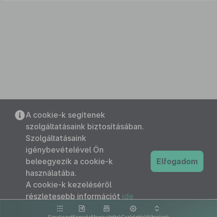
A cookie-k segítenek
szolgáltatásaink biztosításában.
Szolgáltatásaink
igénybevételével Ön
beleegyezik a cookie-k
Elfogadom
használatába.
A cookie-k kezeléséről
részletesebb információt
ide
kattintva olvashat.