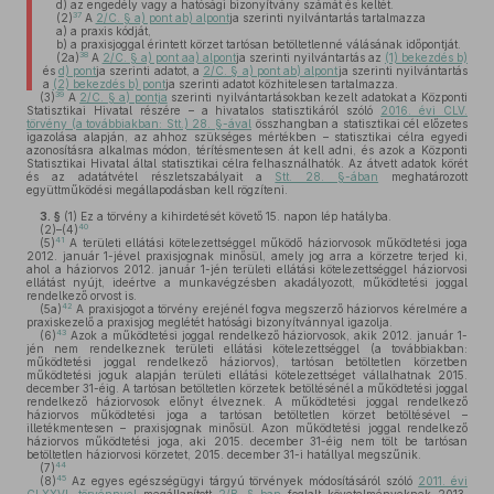
d)
az engedély vagy a hatósági bizonyítvány számát és keltét.
37
(2)
A
2/C. § a) pont ab) alpont
ja szerinti nyilvántartás tartalmazza
a)
a praxis kódját,
b)
a praxisjoggal érintett körzet tartósan betöltetlenné válásának időpontját.
38
(2a)
A
2/C. § a) pont aa) alpont
ja szerinti nyilvántartás az
(1) bekezdés b)
és
d) pont
ja szerinti adatot, a
2/C. § a) pont ab) alpont
ja szerinti nyilvántartás
a
(2) bekezdés b) pont
ja szerinti adatot közhitelesen tartalmazza.
39
(3)
A
2/C. § a) pontja
szerinti nyilvántartásokban kezelt adatokat a Központi
Statisztikai Hivatal részére – a hivatalos statisztikáról szóló
2016. évi CLV.
törvény (a továbbiakban: Stt.) 28. §-ával
összhangban a statisztikai cél előzetes
igazolása alapján, az ahhoz szükséges mértékben – statisztikai célra egyedi
azonosításra alkalmas módon, térítésmentesen át kell adni, és azok a Központi
Statisztikai Hivatal által statisztikai célra felhasználhatók. Az átvett adatok körét
és az adatátvétel részletszabályait a
Stt. 28. §-ában
meghatározott
együttműködési megállapodásban kell rögzíteni.
3. §
(1)
Ez a törvény a kihirdetését követő 15. napon lép hatályba.
40
(2)–(4)
41
(5)
A területi ellátási kötelezettséggel működő háziorvosok működtetési joga
2012. január 1-jével praxisjognak minősül, amely jog arra a körzetre terjed ki,
ahol a háziorvos 2012. január 1-jén területi ellátási kötelezettséggel háziorvosi
ellátást nyújt, ideértve a munkavégzésben akadályozott, működtetési joggal
rendelkező orvost is.
42
(5a)
A praxisjogot a törvény erejénél fogva megszerző háziorvos kérelmére a
praxiskezelő a praxisjog meglétét hatósági bizonyítvánnyal igazolja.
43
(6)
Azok a működtetési joggal rendelkező háziorvosok, akik 2012. január 1-
jén nem rendelkeznek területi ellátási kötelezettséggel (a továbbiakban:
működtetési joggal rendelkező háziorvos), tartósan betöltetlen körzetben
működtetési joguk alapján területi ellátási kötelezettséget vállalhatnak 2015.
december 31-éig. A tartósan betöltetlen körzetek betöltésénél a működtetési joggal
rendelkező háziorvosok előnyt élveznek. A működtetési joggal rendelkező
háziorvos működtetési joga a tartósan betöltetlen körzet betöltésével –
illetékmentesen – praxisjognak minősül. Azon működtetési joggal rendelkező
háziorvos működtetési joga, aki 2015. december 31-éig nem tölt be tartósan
betöltetlen háziorvosi körzetet, 2015. december 31-i hatállyal megszűnik.
44
(7)
45
(8)
Az egyes egészségügyi tárgyú törvények módosításáról szóló
2011. évi