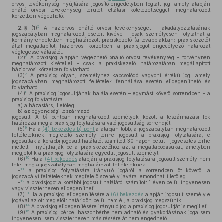
orvosi tevékenység nyújtására jogosító engedélyben foglalt jog, amely alapján
önálló orvosi tevékenység területi ellátási kötelezettséggel, meghatározott
körzetben végezhető.
5
2. §
(1)
A háziorvos önálló orvosi tevékenységet – akadályoztatásának
jogszabályban meghatározott eseteit kivéve – csak személyesen folytathat a
kormányrendeletben meghatározott praxiskezelő (a továbbiakban: praxiskezelő)
által megállapított háziorvosi körzetben, a praxisjogot engedélyező határozat
véglegessé válásától.
6
(2)
A praxisjog alapján végezhető önálló orvosi tevékenység – törvényben
meghatározott kivétellel – csak a praxiskezelő határozatában megállapított
háziorvosi körzetben folytatható.
7
(3)
A praxisjog olyan, személyhez kapcsolódó vagyoni értékű jog, amely
jogszabályban meghatározott feltételek fennállása esetén elidegeníthető és
folytatható.
8
(4)
A praxisjog jogosultjának halála esetén – egymást követő sorrendben – a
praxisjog folytatására
a)
a házastárs, illetőleg
b)
az egyenesági leszármazó
jogosult. A
b)
pontban meghatározott személyek között a leszármazási fok
határozza meg a praxisjog folytatására való jogosultság sorrendjét.
9
(5)
Ha a
(4) bekezdés b) pont
ja alapján több, a jogszabályban meghatározott
feltételeknek megfelelő személy lenne jogosult a praxisjog folytatására, e
jogosultak a korábbi jogosult halálától számított 30 napon belül – jogvesztés terhe
mellett – nyújthatják be a praxiskezelőhöz azt a megállapodásukat, amelyben
megjelölik a praxisjog folytatására egyedül jogosult személyt.
10
(6)
Ha a
(4) bekezdés
alapján a praxisjog folytatására jogosult személy nem
felel meg a jogszabályban meghatározott feltételeknek:
11
–
a praxisjog folytatására irányuló jogáról a sorrendben őt követő, a
jogszabályi feltételeknek megfelelő személy javára lemondhat, illetőleg
12
–
a praxisjogot a korábbi jogosult halálától számított 1 éven belül ingyenesen
vagy visszterhesen elidegenítheti.
13
(7)
Ha a praxisjog elidegenítésére a
(6) bekezdés
alapján jogosult személy e
jogával az ott megjelölt határidőn belül nem él, a praxisjog megszűnik.
14
(8)
A praxisjog elidegenítésére irányuló jog a praxisjog jogosultját is megilleti.
15
(9)
A praxisjog bérbe, haszonbérbe nem adható és gyakorlásának joga sem
ingyenesen, sem visszterhesen más részére át nem engedhető.