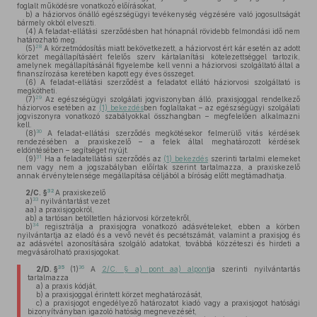
foglalt működésre vonatkozó előírásokat,
b)
a háziorvos önálló egészségügyi tevékenység végzésére való jogosultságát
bármely okból elveszti.
(4)
A feladat-ellátási szerződésben hat hónapnál rövidebb felmondási idő nem
határozható meg.
28
(5)
A körzetmódosítás miatt bekövetkezett, a háziorvost ért kár esetén az adott
körzet megállapításáért felelős szerv kártalanítási kötelezettséggel tartozik,
amelynek megállapításánál figyelembe kell venni a háziorvosi szolgáltató által a
finanszírozása keretében kapott egy éves összeget.
(6)
A feladat-ellátási szerződést a feladatot ellátó háziorvosi szolgáltató is
megkötheti.
29
(7)
Az egészségügyi szolgálati jogviszonyban álló, praxisjoggal rendelkező
háziorvos esetében az
(1) bekezdés
ben foglaltakat – az egészségügyi szolgálati
jogviszonyra vonatkozó szabályokkal összhangban – megfelelően alkalmazni
kell.
30
(8)
A feladat-ellátási szerződés megkötésekor felmerülő vitás kérdések
rendezésében a praxiskezelő – a felek által meghatározott kérdések
eldöntésében – segítséget nyújt.
31
(9)
Ha a feladatellátási szerződés az
(1) bekezdés
szerinti tartalmi elemeket
nem vagy nem a jogszabályban előírtak szerint tartalmazza, a praxiskezelő
annak érvénytelensége megállapítása céljából a bíróság előtt megtámadhatja.
32
2/C. §
A praxiskezelő
33
a)
nyilvántartást vezet
aa)
a praxisjogokról,
ab)
a tartósan betöltetlen háziorvosi körzetekről,
34
b)
regisztrálja a praxisjogra vonatkozó adásvételeket, ebben a körben
nyilvántartja az eladó és a vevő nevét és pecsétszámát, valamint a praxisjog és
az adásvétel azonosítására szolgáló adatokat, továbbá közzéteszi és hirdeti a
megvásárolható praxisjogokat.
35
36
2/D. §
(1)
A
2/C. § a) pont aa) alpont
ja szerinti nyilvántartás
tartalmazza
a)
a praxis kódját,
b)
a praxisjoggal érintett körzet meghatározását,
c)
a praxisjogot engedélyező határozatot kiadó vagy a praxisjogot hatósági
bizonyítványban igazoló hatóság megnevezését,