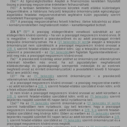
16
(9a)
Az Egészségbiztosítási Alapból a finanszírozás keretében folyósított
összeg a praxisjog megszerzése érdekében felhasználható.
17
(10)
A tartósan betöltetlen háziorvosi körzetek miatti ellátási különbségek
kiegyenlítésére, a hátrányos helyzetű települési önkormányzatok egészségügyi
alapellátási feladatai megszervezésének segítésére külön jogszabály szerint
működtetett Praxisprogram szolgál.
18
(11)
A praxisjog megszerzéséhez felvett hitelhez, illetve kölcsönhöz az állam
– kormányrendeletben meghatározott módon – kamattámogatást biztosít.
19
20
2/A. §
(1)
A praxisjog elidegenítésére vonatkozó szándékát az azt
elidegeníteni kívánó személy – ha van a praxisjogot megszerezni kívánó orvos, őt
is megjelölve – bejelenti a praxiskezelőnek és az adott praxisjoggal érintett
települési önkormányzatnak. Ha a
(2) bekezdés b) pont
ja alapján a települési
önkormányzat nem szándékozik a praxisjogot megszerezni kívánó orvossal a
2/B. §
szerinti feladat-ellátási szerződést kötni, úgy a települési önkormányzat,
valamint a praxiskezelő – az
(1a) bekezdés
ben foglaltak figyelembevételével –
jelöl meg más, a praxisjogot megszerezni kívánó orvost.
21
(1a)
A praxiskezelő kizárólag akkor jelölhet az önkormányzat véleményének
kikérését követően más orvost, ha azt jogszabályban meghatározott
ellátásbiztonsági és gazdaságossági szempontok indokolják és az ezeknek
megfelelő orvost az érintett önkormányzat(ok) a javaslattételt követő 6 hónapon
belül sem jelöli(k) meg.
22
(2)
Ha az
(1) bekezdés
szerinti önkormányzat – a praxiskezelő
véleményének kikérését követően –
a)
a praxisjogot megszerezni kívánó orvossal – a praxisjog megszerzése esetén
– az adott körzetben a
2/B. §
szerinti feladat-ellátási szerződést kíván kötni, erről
a felek előszerződést kötnek,
b)
nem kíván a praxisjogot megszerezni kívánó orvossal az adott körzetben a
2/B. §
szerinti feladat-ellátási szerződést kötni, erről az
(1) bekezdés
szerinti
bejelentés napjától számított 45 napon belül nyilatkoznia kell.
23
(2a)
Ha az
(1) bekezdés
szerinti önkormányzat a
(2) bekezdés b) pontja
szerinti határidőben nem nyilatkozik, úgy kell tekinteni, hogy a praxisjogot
megszerezni kívánó háziorvossal az adott körzetben a
2/B. §-a
szerinti feladat-
ellátási szerződést meg kívánja kötni. Ebben az esetben az
(1) bekezdés
szerinti
bejelentés napjától számított 90 napon belül az adott körzetre vonatkozóan a
2/B.
§
szerinti feladat-ellátási szerződést az
(1) bekezdés
szerinti önkormányzat és a
praxisjogot megszerezni kívánó orvos megköti.