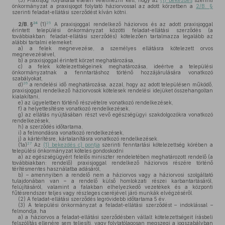
(3)
Praxisjog folytatása esetén vélelmezni kell, hogy az
(1) bekezdés
szerinti
önkormányzat a praxisjogot folytató háziorvossal az adott körzetben a
2/B. §
szerinti feladat-ellátási szerződést kíván kötni.
24
25
2/B. §
(1)
A praxisjoggal rendelkező háziorvos és az adott praxisjoggal
érintett települési önkormányzat közötti feladat-ellátási szerződés (a
továbbiakban: feladat-ellátási szerződés) kötelezően tartalmazza legalább az
alábbi tartalmi elemeket:
a)
a felek megnevezése, a személyes ellátásra kötelezett orvos
megnevezésével,
b)
a praxisjoggal érintett körzet meghatározása,
c)
a felek kötelezettségeinek meghatározása, ideértve a települési
önkormányzatnak a fenntartáshoz történő hozzájárulására vonatkozó
szabályokat,
26
d)
a rendelési idő meghatározása, azzal, hogy az adott településen működő,
praxisjoggal rendelkező háziorvosok kötelesek rendelési idejüket összehangoltan
kialakítani,
e)
az ügyeletben történő részvételre vonatkozó rendelkezések,
f)
a helyettesítésre vonatkozó rendelkezések,
g)
az ellátás nyújtásában részt vevő egészségügyi szakdolgozókra vonatkozó
rendelkezések,
h)
a szerződés időtartama,
i)
a felmondásra vonatkozó rendelkezések,
j)
a kártérítésre, kártalanításra vonatkozó rendelkezések.
27
(1a)
Az
(1) bekezdés c) pontja
szerinti fenntartási kötelezettség körében a
települési önkormányzat köteles gondoskodni
a)
az egészségügyért felelős miniszter rendeletében meghatározott rendelő (a
továbbiakban: rendelő) praxisjoggal rendelkező háziorvos részére történő
térítésmentes használatba adásáról,
b)
– amennyiben a rendelő nem a háziorvos vagy a háziorvosi szolgáltató
tulajdonában van – a rendelő külső homlokzati részei karbantartásáról,
felújításáról, valamint a falakban elhelyezkedő vezetékek és a központi
fűtésrendszer teljes vagy részleges cseréjével járó munkák elvégzéséről.
(2)
A feladat-ellátási szerződés legrövidebb időtartama 5 év.
(3)
A települési önkormányzat a feladat-ellátási szerződést – indoklással –
felmondja, ha
a)
a háziorvos a feladat-ellátási szerződésben vállalt kötelezettségeit írásbeli
felszólítás ellenére sem teljesíti, vagy folytatólagosan megszegi a jogszabályban