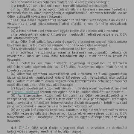
b)
a rendszeres éves befizetés miatt fennálló követelések összegét;
c)
a rendkívüli éves befizetés miatt fennálló követelések összegét;
2
d)
az OBA által a befagyott betétek után a betétesek részére fizetett és
fizetendő tőke és kamat összegében a tagintézetekkel szemben fennálló, de az
OBA-ra átszállt követelések összegét;
e)
az OBA által a tagintézettel szemben felszámított kezességvállalási és más
visszterhes anyagi kötelezettségvállalási díjakból a még fennálló követelések
összegét.
(4)
A hitelintézetekkel szembeni egyéb követelések között kell kimutatni:
a)
a betéteseknek történő kifizetéssel megbízott hitelintézet részére az OBA
által átutalt összeget;
b)
az OBA által vállalt kezesség és egyéb visszterhes anyagi kötelezettség
beváltása miatt a tagintézettel szemben fennálló követelés összegét is.
(5)
A betétesekkel szembeni követelésként kell kimutatni:
a)
a tagintézet felszámolása során a betétesek megbízásából behajtandó
követelések után az OBA által felszámított díjak miatt fennálló követelés
összegét;
b)
a betétesek és más hitelezők egyezségi tárgyaláson, felszámolási
eljárásban való képviseletéért az OBA által felszámított díjak miatt fennálló
követelés összegét.
(6)
Állammal szembeni követelésként kell kimutatni az állami garanciával
biztosított betétek megbízásból történő kifizetése után felszámított lebonyolítási
díjak, valamint az állam javára végzett nem betétbiztosítási célú megbízásokból
eredő díjak miatt fennálló követelés összegét.
(7)
Egyéb követelések között kell kimutatni minden olyan követelést, amelyet
az
1. számú melléklet
szerinti mérlegben nem kell külön tételként szerepeltetni.
(8)
Az állampapírok között kell kimutatni az OBA pénzeszközeiből a –
készpénzben, valamint likviditási tartalékként az OBA pénzforgalmi számláján
tartott, továbbá a kifizetések lebonyolítására átutalt összegeken felüli – szabad
pénzösszegeknek állampapír-vásárlásra fordított összegét.
(9)
Az egyéb értékpapírok között kell kimutatni a tagintézet felszámolása során
az OBA kezességvállalását fedező jogi biztosíték érvényesítése útján az OBA
tulajdonába került kötvények, részvények és egyéb értékpapírok értékének
összegét.
3
4. §
(1)
Az OBA saját tőkéje a jegyzett tőkét, a tartalékot, az értékelési
tartalékot és a tárgyévi eredményt foglalja magában.