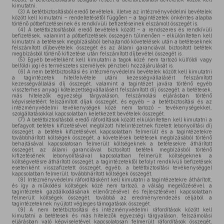
kimutatni.
(3)
A betétbiztosításból eredő bevételek, illetve az intézményvédelmi bevételek
között kell kimutatni – rendeltetésétől függően – a tagintézetek önkéntes alapba
történő pótbefizetéseinek és rendkívüli befizetéseinek elszámolt összegét is.
(4)
A betétbiztosításból eredő bevételek között – a rendszeres és rendkívüli
befizetések, valamint a pótbefizetések összegén túlmenően – elkülönítetten kell
kimutatni a betétesek megbízásából behajtandó követelések után a betéteseknek
felszámított díjbevételek összegét és az állami garanciával biztosított betétek
megbízásból történő kifizetése után felszámított díjbevétel összegét is.
(5)
Egyéb bevételként kell kimutatni a tagok közé nem tartozó külföldi vagy
belföldi jogi és természetes személyek pénzbeli hozzájárulását is.
(6)
A nem betétbiztosítási és intézményvédelmi bevételek között kell kimutatni
a tagintézetek hitelfelvétele utáni kezességvállalásért felszámított
kezességvállalási díj összegét, valamint a tagintézet javára történő egyéb
visszterhes anyagi kötelezettségvállalásért felszámított díj összegét, a betétesek,
más hitelezők egyezségi tárgyaláson, felszámolási eljárásban történő
képviseletéért felszámított díjak összegét, és egyéb – a betétbiztosítási és az
intézményvédelmi tevékenységek közé nem tartozó – tevékenységekkel,
szolgáltatásokkal kapcsolatban keletkezett bevételek összegét.
(7)
A betétbiztosításból eredő ráfordítások között elkülönítetten kell kimutatni a
befagyott betétek kifizetésével megbízott hitelintézetnek fizetett lebonyolítási díj
összegét, a betétek kifizetésével kapcsolatban felmerült és a tagintézetekre
továbbhárított költségek összegét, a követelések betétesek megbízásából történő
behajtásával kapcsolatosan felmerült költségeknek a betétesekre áthárított
összegét, az állami garanciával biztosított betétek megbízásból történő
kifizetésének lebonyolításával kapcsolatban felmerült költségeknek a
költségvetésre áthárított összegét, a tagintézetektől befolyt rendkívüli befizetések
esetenként visszafizetett összegét, egyéb, a betétbiztosítási tevékenységgel
kapcsolatban felmerült, továbbhárított költségek összegét.
(8)
Intézményvédelmi ráfordításként kell kimutatni a tagintézetekre áthárított,
és így a működési költségek közé nem tartozó, a válság megelőzésével, a
tagintézetek gazdálkodásának ellenőrzésével és fejlesztésével kapcsolatban
felmerült költségek összegét, továbbá az eredményrendezés céljából a
tagintézeteknek nyújtott végleges támogatások összegét.
(9)
A nem betétbiztosítási és intézményvédelmi ráfordítások között kell
kimutatni a betétesek és más hitelezők egyezségi tárgyaláson, felszámolási
eljárásban való képviseletével kapcsolatosan felmerült ráfordítások összegét,