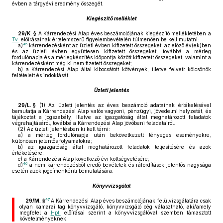
évben a tárgyévi eredmény összegét.
Kiegészítő melléklet
29/K. §
A Kárrendezési Alap éves beszámolójának kiegészítő mellékletében a
Tv.
előírásainak értelemszerű figyelembevételén túlmenően be kell mutatni:
45
a)
kárrendezésként az üzleti évben kifizetett összegeket, az előző év(ek)ben
és az üzleti évben együttesen kifizetett összegeket, továbbá a mérleg
fordulónapja és a mérlegkészítés időpontja között kifizetett összegeket, valamint a
kárrendezésként még ki nem fizetett összegeket;
b)
a Kárrendezési Alap által kibocsátott kötvények, illetve felvett kölcsönök
feltételeit és indoklását.
Üzleti jelentés
29/L. §
(1)
Az üzleti jelentés az éves beszámoló adatainak értékelésével
bemutatja a Kárrendezési Alap valós vagyoni, pénzügyi, jövedelmi helyzetét, és
tájékoztat a jogszabály, illetve az igazgatóság által meghatározott feladatok
végrehajtásáról, továbbá a Kárrendezési Alap jövőbeni feladatairól.
(2)
Az üzleti jelentésben ki kell térni:
a)
a mérleg fordulónapja után bekövetkezett lényeges eseményekre,
különösen jelentős folyamatokra;
b)
az igazgatóság által meghatározott feladatok teljesítésére és azok
értékelésére;
c)
a Kárrendezési Alap következő évi költségvetésére;
46
d)
a nem kárrendezésből eredő bevételek és ráfordítások jelentős nagysága
esetén azok jogcímenkénti bemutatására.
Könyvvizsgálat
47
29/M. §
A Kárrendezési Alap éves beszámolójának felülvizsgálatára csak
olyan kamarai tag könyvvizsgáló, könyvvizsgáló cég választható, aki/amely
megfelel a
Hpt.
előírásai szerint a könyvvizsgálóval szemben támasztott
követelményeknek.