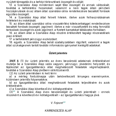
nyújtott támogatás és a befolyt törlesztések összegét és célját;
13.
a Szanálási Alap mindenkori saját tőke összegét és annak változását,
továbbá a befektetési hozamokat, valamint a nem tagok általi pénzbeli
hozzájárulások és az állam által szanálási célra rendelkezésre bocsátott források
együttes összegét;
14.
a Szanálási Alap által felvett hitelek, illetve azok felhasználásának
feltételeit és indoklását;
15.
az állam által szanálási célra visszatérítési kötelezettséggel rendelkezésre
bocsátott források összegét, jogcímeit, illetve a már visszafizetett és még fennálló
tartozások összegét és azok jogcímeit, a fizetett kamatokat táblázatos formában;
16.
az állam által a Szanálási Alap részére értékesített tagsági részesedések
piaci értékét;
17.
a befektetett pénzügyi eszközöket;
18.
egyéb, a Szanálási Alap belső szabályzatában rögzített, valamint a tagok
által szükségesnek tartott további információs igényeket kielégítő adatokat.
Üzleti jelentés
29/F. §
(1)
Az üzleti jelentés az éves beszámoló adatainak értékelésével
mutatja be a Szanálási Alap valós vagyoni, pénzügyi, jövedelmi helyzetét, és
tájékoztat az Igazgatótanács által meghatározott feladatok végrehajtásáról,
továbbá a Szanálási Alap jövőbeni célkitűzéseiről.
(2)
Az üzleti jelentésben ki kell térni:
a)
a mérleg fordulónapja után bekövetkezett lényeges eseményekre,
különösen jelentős folyamatokra;
b)
az Igazgatótanács által meghatározott feladatok teljesítésére és azok
értékelésére;
c)
a Szanálási Alap következő évi költségvetésére.
35
(3)
A Szanálási Alap éves beszámolóját és üzleti jelentését – ennek
részeként a következő évi költségvetését – az Igazgatótanács hagyja jóvá.
36
V. Fejezet
KÁRRENDEZÉSI ALAP