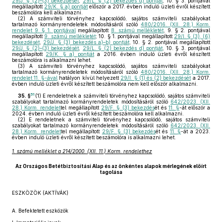
29/J. § (2)–(3) bekezdését
,
29/L. § (2) bekezdés d) pontját
, 10. § 3. pontjával
megállapított
29/K. § a) pontját
először a 2017. évben induló üzleti évről készített
beszámolóra kell alkalmazni.
(2)
A számviteli törvényhez kapcsolódó, sajátos számviteli szabályokat
tartalmazó kormányrendeletek módosításáról szóló
480/2016. (XII. 28.) Korm.
rendelet 9. § 1. pontjával
megállapított
8. számú mellékletét
, 9. § 2. pontjával
megállapított
9. számú mellékletét
; 10. § 1. pontjával megállapított
29/I. § (3), (6)
bekezdését
,
29/J. § (3) bekezdés a)–b) pontját
, 10. § 2. pontjával megállapított
29/J. § (2)–(3) bekezdését
,
29/L. § (2) bekezdés d) pontját
, 10. § 3. pontjával
megállapított
29/K. § a) pontját
a 2016. évben induló üzleti évről készített
beszámolóra is alkalmazni lehet.
(3)
A számviteli törvényhez kapcsolódó, sajátos számviteli szabályokat
tartalmazó kormányrendeletek módosításáról szóló
480/2016. (XII. 28.) Korm.
rendelet 11. §-ával
hatályon kívül helyezett
29/I. § (1) és (2) bekezdését
a 2017.
évben induló üzleti évről készített beszámolóra nem kell először alkalmazni.
51
35. §
(1)
E rendeletnek a számviteli törvényhez kapcsolódó, sajátos számviteli
szabályokat tartalmazó kormányrendeletek módosításáról szóló
642/2023. (XII.
28.) Korm. rendelet
tel megállapított
29/F. § (3) bekezdés
ét és
11. §
-át először a
2024. évben induló üzleti évről készített beszámolóra kell alkalmazni.
(2)
E rendeletnek a számviteli törvényhez kapcsolódó, sajátos számviteli
szabályokat tartalmazó kormányrendeletek módosításáról szóló
642/2023. (XII.
28.) Korm. rendelet
tel megállapított
29/F. § (3) bekezdés
ét és
11. §
-át a 2023.
évben induló üzleti évről készített beszámolóra is alkalmazni lehet.
1. számú melléklet a 214/2000. (XII. 11.) Korm. rendelethez
Az Országos Betétbiztosítási Alap és az önkéntes alapok mérlegének előírt
tagolása
ESZKÖZÖK (AKTÍVÁK)
A. Befektetett eszközök