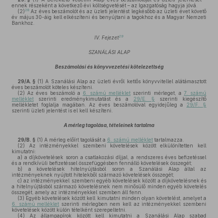
ennek részeként a következő évi költségvetését – az Igazgatóság hagyja jóvá.
28
(2)
Az éves beszámolót és az üzleti jelentést legkésőbb az üzleti évet követő
év május 30-áig kell elkészíteni és benyújtani a tagokhoz és a Magyar Nemzeti
Bankhoz.
29
IV. Fejezet
SZANÁLÁSI ALAP
Beszámolási és könyvvezetési kötelezettség
29/A. §
(1)
A Szanálási Alap az üzleti évről kettős könyvvitellel alátámasztott
éves beszámolót köteles készíteni.
(2)
Az éves beszámoló a
6. számú melléklet
szerinti mérleget, a
7. számú
melléklet
szerinti eredménykimutatást és a
29/E. §
szerinti kiegészítő
mellékletet foglalja magában. Az éves beszámolóval egyidejűleg a
29/F. §
szerinti üzleti jelentést is el kell készíteni.
A mérleg tagolása, tételeinek tartalma
29/B. §
(1)
A mérleg előírt tagolását a
6. számú melléklet
tartalmazza.
(2)
Az intézményekkel szembeni követelések között elkülönítetten kell
kimutatni:
a)
a díjkövetelések soron a csatlakozási díjjal, a rendszeres éves befizetéssel
és a rendkívüli befizetéssel összefüggésben fennálló követelések összegét;
b)
a követelések hitelnyújtásból soron a Szanálási Alap által az
intézményeknek nyújtott hitelekből származó követelések összegét;
c)
az intézményekkel szembeni egyéb követelések között a díjkövetelésnek és
a hitelnyújtásból származó követelésnek nem minősülő minden egyéb követelés
összegét, amely az intézményekkel szemben áll fenn.
(3)
Egyéb követelések között kell kimutatni minden olyan követelést, amelyet a
6. számú melléklet
szerinti mérlegben nem kell az intézményekkel szembeni
követelések között külön tételként szerepeltetni.
(4)
Az állampapírok között kell kimutatni a Szanálási Alap szabad