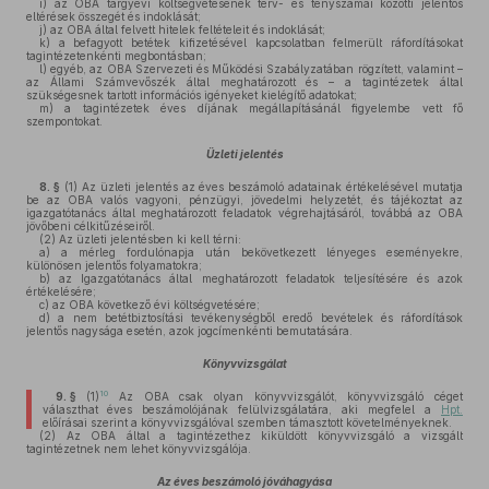
i)
az OBA tárgyévi költségvetésének terv- és tényszámai közötti jelentős
eltérések összegét és indoklását;
j)
az OBA által felvett hitelek feltételeit és indoklását;
k)
a befagyott betétek kifizetésével kapcsolatban felmerült ráfordításokat
tagintézetenkénti megbontásban;
l)
egyéb, az OBA Szervezeti és Működési Szabályzatában rögzített, valamint –
az Állami Számvevőszék által meghatározott és – a tagintézetek által
szükségesnek tartott információs igényeket kielégítő adatokat;
m)
a tagintézetek éves díjának megállapításánál figyelembe vett fő
szempontokat.
Üzleti jelentés
8. §
(1)
Az üzleti jelentés az éves beszámoló adatainak értékelésével mutatja
be az OBA valós vagyoni, pénzügyi, jövedelmi helyzetét, és tájékoztat az
igazgatótanács által meghatározott feladatok végrehajtásáról, továbbá az OBA
jövőbeni célkitűzéseiről.
(2)
Az üzleti jelentésben ki kell térni:
a)
a mérleg fordulónapja után bekövetkezett lényeges eseményekre,
különösen jelentős folyamatokra;
b)
az Igazgatótanács által meghatározott feladatok teljesítésére és azok
értékelésére;
c)
az OBA következő évi költségvetésére;
d)
a nem betétbiztosítási tevékenységből eredő bevételek és ráfordítások
jelentős nagysága esetén, azok jogcímenkénti bemutatására.
Könyvvizsgálat
10
9. §
(1)
Az OBA csak olyan könyvvizsgálót, könyvvizsgáló céget
választhat éves beszámolójának felülvizsgálatára, aki megfelel a
Hpt.
előírásai szerint a könyvvizsgálóval szemben támasztott követelményeknek.
(2)
Az OBA által a tagintézethez kiküldött könyvvizsgáló a vizsgált
tagintézetnek nem lehet könyvvizsgálója.
Az éves beszámoló jóváhagyása