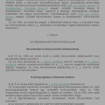
védelmi Alap), a pénzügyi közvetítőrendszer egyes szereplőinek biztonságát
erősítő intézményrendszer továbbfejlesztéséről szóló
2014. évi XXXVII. törvény (a
továbbiakban: Szanálási törvény)
alapján működő Szanálási Alapra (a
továbbiakban: Szanálási Alap), valamint a tőkepiac stabilitásának erősítése
érdekében tett egyes kárrendezési intézkedésekről szóló
2015. évi CCXIV.
törvény
alapján működő Kárrendezési Alapra (a továbbiakban: Kárrendezési
Alap).
(2)
Az OBA, az önkéntes alapok, a Befektető-védelmi Alap, a Szanálási Alap
és a Kárrendezési Alap a
Tv.
előírásait e rendeletben foglalt eltérésekkel köteles
alkalmazni.
I. Fejezet
AZ ORSZÁGOS BETÉTBIZTOSÍTÁSI ALAP
Beszámolási és könyvvezetési kötelezettség
2. §
(1)
Az OBA az üzleti évről a kettős könyvvitellel alátámasztott éves
beszámolót köteles készíteni.
(2)
Az éves beszámoló az
1. számú melléklet
szerinti mérleget, a
2. számú
melléklet
szerinti eredménykimutatást és a
7. §
szerinti kiegészítő mellékletet
foglalja magában. Az éves beszámolóval egyidejűleg a
8. §
szerinti üzleti
jelentést is el kell készíteni.
A mérleg tagolása, tételeinek tartalma
3. §
(1)
A mérleg előírt tagolását az
1. számú melléklet
tartalmazza.
(2)
A készletek között kell kimutatni a tagintézet felszámolása esetén az OBA
kezességvállalását fedező jogi biztosíték érvényesítése útján az OBA
tulajdonába került vagyontárgyakat is, abban az esetben, ha az OBA nem saját
tevékenysége céljára használja azokat, hanem értékesíteni fogja.
(3)
A tagintézetekkel szembeni követelések között elkülönítetten kell
kimutatni:
a)
az egyszeri csatlakozási díj miatt fennálló követelések összegét;