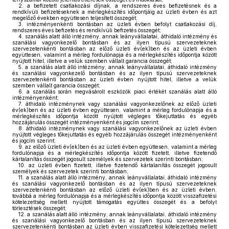
2.
a befizetett csatlakozási díjnak, a rendszeres éves befizetésnek és a
rendkívüli befizetéseknek a mérlegkészítés időpontjáig az üzleti évben és azt
megelőző években együttesen teljesített összegét;
3.
intézményenkénti bontásban az üzleti évben befolyt csatlakozási díj,
rendszeres éves befizetés és rendkívüli befizetés összegét;
4.
szanálás alatt álló intézmény, annak leányvállalatai, áthidaló intézmény és
szanálási vagyonkezelő bontásban és az ilyen típusú szervezeteknek
szervezetenkénti bontásban az előző üzleti év(ek)ben és az üzleti évben
együttesen, valamint a mérleg fordulónapja és a mérlegkészítés időpontja között
nyújtott hitel, illetve a velük szemben vállalt garancia összegét;
5.
a szanálás alatt álló intézmény, annak leányvállalatai, áthidaló intézmény
és szanálási vagyonkezelő bontásban és az ilyen típusú szervezeteknek
szervezetenkénti bontásban az üzleti évben nyújtott hitel, illetve a velük
szemben vállalt garancia összegét;
6.
a szanálás során megvásárolt eszközök piaci értékét szanálás alatt álló
intézményenként;
7.
áthidaló intézménynek vagy szanálási vagyonkezelőnek az előző üzleti
év(ek)ben és az üzleti évben együttesen, valamint a mérleg fordulónapja és a
mérlegkészítés időpontja között nyújtott végleges tőkejuttatás és egyéb
hozzájárulás összegét intézményenként és jogcím szerint;
8.
áthidaló intézménynek vagy szanálási vagyonkezelőnek az üzleti évben
nyújtott végleges tőkejuttatás és egyéb hozzájárulás összegét intézményenként
és jogcím szerint;
9.
az előző üzleti év(ek)ben és az üzleti évben együttesen, valamint a mérleg
fordulónapja és a mérlegkészítés időpontja között fizetett, illetve fizetendő
kártalanítás összegét jogosult személyek és szervezetek szerinti bontásban;
10.
az üzleti évben fizetett, illetve fizetendő kártalanítás összegét jogosult
személyek és szervezetek szerinti bontásban;
11.
a szanálás alatt álló intézmény, annak leányvállalatai, áthidaló intézmény
és szanálási vagyonkezelő bontásban és az ilyen típusú szervezeteknek
szervezetenkénti bontásban az előző üzleti év(ek)ben és az üzleti évben,
továbbá a mérleg fordulónapja és a mérlegkészítés időpontja között visszafizetési
kötelezettség mellett nyújtott támogatás együttes összegét és a befolyt
törlesztések összegét;
12.
a szanálás alatt álló intézmény, annak leányvállalatai, áthidaló intézmény
és szanálási vagyonkezelő bontásban és az ilyen típusú szervezeteknek
szervezetenkénti bontásban az üzleti évben visszafizetési kötelezettség mellett