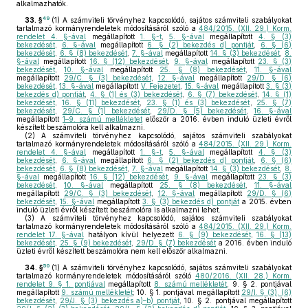
alkalmazhatók.
49
33. §
(1)
A számviteli törvényhez kapcsolódó, sajátos számviteli szabályokat
tartalmazó kormányrendeletek módosításáról szóló a
484/2015. (XII. 29.) Korm.
rendelet 4. §-ával
megállapított
1. §-t
,
5. §-ával
megállapított
4. § (3)
bekezdését
,
6. §-ával
megállapított
6. § (2) bekezdés d) pontját
,
6. § (6)
bekezdését
,
6. § (8) bekezdését
,
7. §-ával
megállapított
14. § (3) bekezdését
,
8.
§-ával
megállapított
16. § (12) bekezdését
,
9. §-ával
megállapított
23. § (3)
bekezdését
,
10. §-ával
megállapított
25. § (8) bekezdését
,
11. §-ával
megállapított
29/C. § (3) bekezdését
,
12. §-ával
megállapított
29/D. § (6)
bekezdését
,
13. §-ával
megállapított
V. Fejezetet
,
15. §-ával
megállapított
3. § (3)
bekezdés d) pontját
,
4. § (1) és (3) bekezdését
,
6. § (7) bekezdését
,
14. § (1)
bekezdését
,
16. § (11) bekezdését
,
23. § (1) és (3) bekezdését
,
25. § (7)
bekezdését
,
29/C. § (1) bekezdését
,
29/D. § (5) bekezdését
,
16. §-ával
megállapított
1–9. számú mellékletet
először a 2016. évben induló üzleti évről
készített beszámolóra kell alkalmazni.
(2)
A számviteli törvényhez kapcsolódó, sajátos számviteli szabályokat
tartalmazó kormányrendeletek módosításáról szóló a
484/2015. (XII. 29.) Korm.
rendelet 4. §-ával
megállapított
1. §-t
,
5. §-ával
megállapított
4. § (3)
bekezdését
,
6. §-ával
megállapított
6. § (2) bekezdés d) pontját
,
6. § (6)
bekezdését
,
6. § (8) bekezdését
,
7. §-ával
megállapított
14. § (3) bekezdését
,
8.
§-ával
megállapított
16. § (12) bekezdését
,
9. §-ával
megállapított
23. § (3)
bekezdését
,
10. §-ával
megállapított
25. § (8) bekezdését
,
11. §-ával
megállapított
29/C. § (3) bekezdését
,
12. §-ával
megállapított
29/D. § (6)
bekezdését
,
15. §-ával
megállapított
3. § (3) bekezdés d) pontját
a 2015. évben
induló üzleti évről készített beszámolóra is alkalmazni lehet.
(3)
A számviteli törvényhez kapcsolódó, sajátos számviteli szabályokat
tartalmazó kormányrendeletek módosításáról szóló a
484/2015. (XII. 29.) Korm.
rendelet 17. §-ával
hatályon kívül helyezett
6. § (9) bekezdését
,
16. § (13)
bekezdését
,
25. § (9) bekezdését
,
29/D. § (7) bekezdését
a 2016. évben induló
üzleti évről készített beszámolóra nem kell először alkalmazni.
50
34. §
(1)
A számviteli törvényhez kapcsolódó, sajátos számviteli szabályokat
tartalmazó kormányrendeletek módosításáról szóló
480/2016. (XII. 28.) Korm.
rendelet 9. § 1. pontjával
megállapított
8. számú mellékletét
, 9. § 2. pontjával
megállapított
9. számú mellékletét
; 10. § 1. pontjával megállapított
29/I. § (3), (6)
bekezdését
,
29/J. § (3) bekezdés a)–b) pontját
, 10. § 2. pontjával megállapított