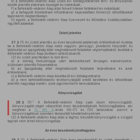
e)
a Befektető-védelmi Alap üzleti évi költségvetésének terv- és tényszámai
közötti jelentős eltérések összegét és indoklását;
f)
a Befektető-védelmi Alap által felvett hitelek feltételeit és indoklását;
g)
a befagyott követelések kifizetésével kapcsolatban felmerült ráfordításokat
tagonkénti megbontásban;
h)
egyéb, a Befektető-védelmi Alap Szervezeti és Működési Szabályzatában
rögzített adatokat.
Üzleti jelentés
27. §
(1)
Az üzleti jelentés az éves beszámoló adatainak értékelésével mutatja
be a Befektető-védelmi Alap valós vagyoni, pénzügyi, jövedelmi helyzetét, és
tájékoztat az igazgatóság által meghatározott feladatok végrehajtásáról, továbbá a
Befektető-védelmi Alap jövőbeni célkitűzéseiről.
(2)
Az üzleti jelentésben ki kell térni:
a)
a mérleg fordulónapja után bekövetkezett lényeges eseményekre,
különösen jelentős folyamatokra;
b)
az igazgatóság által meghatározott feladatok teljesítésére és azok
értékelésére;
c)
a Befektető-védelmi Alap következő évi költségvetésére;
d)
a nem befektetővédelmi tevékenységből eredő bevételek és ráfordítások
jelentős nagysága esetén, azok jogcímenkénti bemutatására.
Könyvvizsgálat
27
28. §
(1)
A Befektető-védelmi Alap csak olyan könyvvizsgálót,
könyvvizsgáló céget választhat éves beszámolójának felülvizsgálatára, aki
megfelel a
Tv. 155. §
-ának (6)–(7) és (10) bekezdése szerint a
könyvvizsgálóval szemben támasztott követelményeknek.
(2)
A Befektető-védelmi Alap által a taghoz kiküldött könyvvizsgáló a vizsgált
tagnak nem lehet könyvvizsgálója.
Az éves beszámoló jóváhagyása
29. §
(1)
A Befektető-védelmi Alap éves beszámolóját és üzleti jelentését –