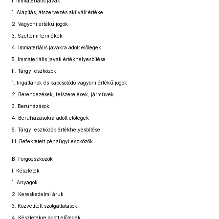
I.
Immateriális javak
1.
Alapítás, átszervezés aktivált értéke
2.
Vagyoni értékű jogok
3.
Szellemi termékek
4.
Immateriális javakra adott előlegek
5.
Immateriális javak értékhelyesbítése
II.
Tárgyi eszközök
1.
Ingatlanok és kapcsolódó vagyoni értékű jogok
2.
Berendezések, felszerelések, járművek
3.
Beruházások
4.
Beruházásokra adott előlegek
5.
Tárgyi eszközök értékhelyesbítése
III.
Befektetett pénzügyi eszközök
B. Forgóeszközök
I.
Készletek
1.
Anyagok
2.
Kereskedelmi áruk
3.
Közvetített szolgáltatások
4.
Készletekre adott előlegek