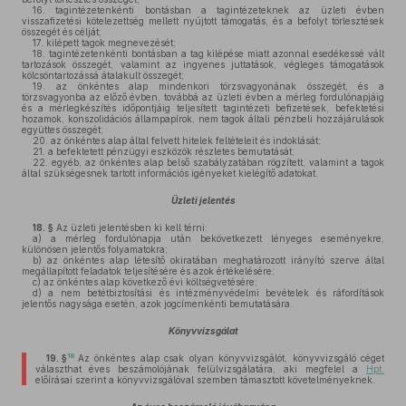
16.
tagintézetenkénti bontásban a tagintézeteknek az üzleti évben
visszafizetési kötelezettség mellett nyújtott támogatás, és a befolyt törlesztések
összegét és célját;
17.
kilépett tagok megnevezését;
18.
tagintézetenkénti bontásban a tag kilépése miatt azonnal esedékessé vált
tartozások összegét, valamint az ingyenes juttatások, végleges támogatások
kölcsöntartozássá átalakult összegét;
19.
az önkéntes alap mindenkori törzsvagyonának összegét, és a
törzsvagyonba az előző évben, továbbá az üzleti évben a mérleg fordulónapjáig
és a mérlegkészítés időpontjáig teljesített tagintézeti befizetések, befektetési
hozamok, konszolidációs állampapírok, nem tagok általi pénzbeli hozzájárulások
együttes összegét;
20.
az önkéntes alap által felvett hitelek feltételeit és indoklását;
21.
a befektetett pénzügyi eszközök részletes bemutatását;
22.
egyéb, az önkéntes alap belső szabályzatában rögzített, valamint a tagok
által szükségesnek tartott információs igényeket kielégítő adatokat.
Üzleti jelentés
18. §
Az üzleti jelentésben ki kell térni:
a)
a mérleg fordulónapja után bekövetkezett lényeges eseményekre,
különösen jelentős folyamatokra;
b)
az önkéntes alap létesítő okiratában meghatározott irányító szerve által
megállapított feladatok teljesítésére és azok értékelésére;
c)
az önkéntes alap következő évi költségvetésére;
d)
a nem betétbiztosítási és intézményvédelmi bevételek és ráfordítások
jelentős nagysága esetén, azok jogcímenkénti bemutatására.
Könyvvizsgálat
18
19. §
Az önkéntes alap csak olyan könyvvizsgálót, könyvvizsgáló céget
választhat éves beszámolójának felülvizsgálatára, aki megfelel a
Hpt.
előírásai szerint a könyvvizsgálóval szemben támasztott követelményeknek.