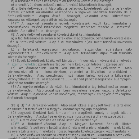
b)
a rendszeres éves befizetés miatt fennálló követelések összegét;
c)
a rendkívüli éves befizetés miatt fennálló követelések összegét;
d)
a Befektető-védelmi Alap által a befagyott követelések után a befektetők
részére kifizetett kártalanítás összegének a tagokkal szemben fennálló, de a
Befektető-védelmi Alapra átszállt összegét, valamint azok kifizetésével
kapcsolatos költségek tagra áthárított összegét.
20
(4)
A tagokkal szembeni egyéb követelések között kell kimutatni a
befektetőknek történő kifizetéssel megbízott szervezet részére a Befektető-
védelmi Alap által átutalt összeget.
(5)
A befektetőkkel szembeni követelésként kell kimutatni:
a)
a tag felszámolása során a befektetők megbízásából behajtandó követelések
után a Befektető-védelmi Alap által felszámított díjak miatt fennálló követelés
összegét;
b)
a befektetők egyezségi tárgyaláson, felszámolási eljárásban való
képviseletéért a Befektető-védelmi Alap által felszámított díjak miatt fennálló
követelés összegét.
(6)
Egyéb követelések között kell kimutatni minden olyan követelést, amelyet a
4. számú melléklet
szerinti mérlegben nem kell külön tételként szerepeltetni.
(7)
Az állampapírok között kell kimutatni a Befektető-védelmi Alap
pénzeszközeiből a – készpénzben, valamint a likviditási tartalékként a
Befektető-védelmi Alap pénzforgalmi számláján tartott, továbbá a kifizetések
lebonyolítására átutalt összegeken felüli – szabad pénzösszegeknek állampapír-
vásárlásra fordított összegét.
(8)
Az egyéb értékpapírok között kell kimutatni a tag felszámolása során a
Befektető-védelmi Alap taggal szembeni követelése fejében kapott, a Befektető-
védelmi Alap tulajdonába került kötvények, részvények és egyéb értékpapírok
értékének összegét.
21
23. §
(1)
A Befektető-védelmi Alap saját tőkéje a jegyzett tőkét, a tartalékot,
az értékelési tartalékot és a tárgyévi eredményt foglalja magában.
(2)
Jegyzett tőkeként kell kimutatni az alaptőkét, amely a tagok által a
Befektető-védelmi Alapba fizetendő egyszeri csatlakozási díjak összegéből áll.
22
(3)
A tartalékot módosítja az előző üzleti év eredménye.
23
(4)
A Befektető-védelmi Alap a Magyar Nemzeti Banktól, illetve
hitelintézettől felvett éven belüli lejáratú hiteleket a rövid lejáratú hitelek között,
az éven túli lejáratú hiteleket a hosszú lejáratú kötelezettségek között mutatja ki.
(5)
A befektetőkkel szembeni kötelezettségek között kell kimutatni a befektetők
megbízásából behajtott követelések befektetők részére járó összegét.