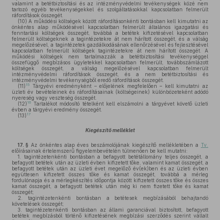
valamint a betétbiztosítási és az intézményvédelmi tevékenységek közé nem
tartozó egyéb tevékenységekkel és szolgáltatásokkal kapcsolatban felmerült
ráfordítások összegét.
(10)
A működési költségek között ráfordításonkénti bontásban kell kimutatni az
önkéntes alap működésével kapcsolatban felmerült általános igazgatási és
fenntartási költségek összegét, továbbá a betétek kifizetésével kapcsolatban
felmerült költségeknek a tagintézetekre át nem hárított összegét, és a válság
megelőzésével, a tagintézetek gazdálkodásának ellenőrzésével és fejlesztésével
kapcsolatban felmerült költségek tagintézetekre át nem hárított összegét. A
működési költségek nem tartalmazzák a betétbiztosítási tevékenységgel
összefüggő megbízásos ügyletekkel kapcsolatban felmerült, továbbszámlázott
költségek összegét, a válság megelőzésével kapcsolatban felmerült
intézményvédelmi ráfordítások összegét, és a nem betétbiztosítási és
intézményvédelmi tevékenységből eredő ráfordítások összegét.
15
(11)
Tárgyévi eredményként – előjelének megfelelően – kell kimutatni az
üzleti év bevételeinek és ráfordításainak (költségeinek) különbözeteként adódó
nyereség vagy veszteség összegét.
16
(12)
Tartalékot módosító tételként kell elszámolni a tárgyévet követő üzleti
évben a tárgyévi eredmény összegét.
17
(13)
Kiegészítő melléklet
17. §
Az önkéntes alap éves beszámolójának kiegészítő mellékletében a
Tv.
előírásainak értelemszerű figyelembevételén túlmenően be kell mutatni:
1.
tagintézetenkénti bontásban a befagyott betétállomány teljes összegét, a
befagyott betétek után az üzleti évben kifizetett tőke, valamint kamat összegét, a
befagyott betétek után az üzleti évet megelőző év(ek)ben és az üzleti évben
együttesen kifizetett összes tőke és kamat összegét, továbbá a mérleg
fordulónapja és a mérlegkészítés időpontja között kifizetett összes tőke és összes
kamat összegét, a befagyott betétek után még ki nem fizetett tőke és kamat
összegét;
2.
tagintézetenkénti bontásban a betétesek megbízásából behajtandó
követelések összegét;
3.
tagintézetenkénti bontásban az állami garanciával biztosított, befagyott
betétek megbízásból történő kifizetésének megbízási szerződés szerint vállalt