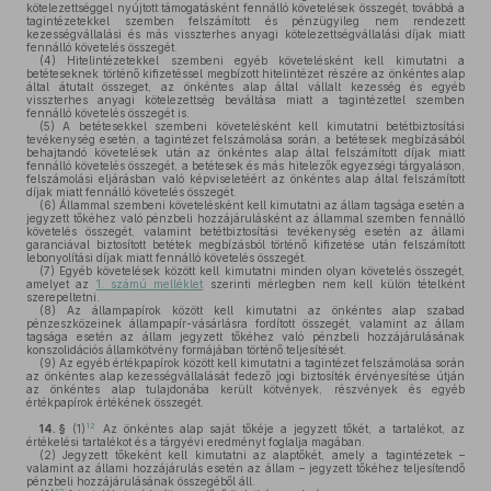
kötelezettséggel nyújtott támogatásként fennálló követelések összegét, továbbá a
tagintézetekkel szemben felszámított és pénzügyileg nem rendezett
kezességvállalási és más visszterhes anyagi kötelezettségvállalási díjak miatt
fennálló követelés összegét.
(4)
Hitelintézetekkel szembeni egyéb követelésként kell kimutatni a
betéteseknek történő kifizetéssel megbízott hitelintézet részére az önkéntes alap
által átutalt összeget, az önkéntes alap által vállalt kezesség és egyéb
visszterhes anyagi kötelezettség beváltása miatt a tagintézettel szemben
fennálló követelés összegét is.
(5)
A betétesekkel szembeni követelésként kell kimutatni betétbiztosítási
tevékenység esetén, a tagintézet felszámolása során, a betétesek megbízásából
behajtandó követelések után az önkéntes alap által felszámított díjak miatt
fennálló követelés összegét, a betétesek és más hitelezők egyezségi tárgyaláson,
felszámolási eljárásban való képviseletéért az önkéntes alap által felszámított
díjak miatt fennálló követelés összegét.
(6)
Állammal szembeni követelésként kell kimutatni az állam tagsága esetén a
jegyzett tőkéhez való pénzbeli hozzájárulásként az állammal szemben fennálló
követelés összegét, valamint betétbiztosítási tevékenység esetén az állami
garanciával biztosított betétek megbízásból történő kifizetése után felszámított
lebonyolítási díjak miatt fennálló követelés összegét.
(7)
Egyéb követelések között kell kimutatni minden olyan követelés összegét,
amelyet az
1. számú melléklet
szerinti mérlegben nem kell külön tételként
szerepeltetni.
(8)
Az állampapírok között kell kimutatni az önkéntes alap szabad
pénzeszközeinek állampapír-vásárlásra fordított összegét, valamint az állam
tagsága esetén az állam jegyzett tőkéhez való pénzbeli hozzájárulásának
konszolidációs államkötvény formájában történő teljesítését.
(9)
Az egyéb értékpapírok között kell kimutatni a tagintézet felszámolása során
az önkéntes alap kezességvállalását fedező jogi biztosíték érvényesítése útján
az önkéntes alap tulajdonába került kötvények, részvények és egyéb
értékpapírok értékének összegét.
12
14. §
(1)
Az önkéntes alap saját tőkéje a jegyzett tőkét, a tartalékot, az
értékelési tartalékot és a tárgyévi eredményt foglalja magában.
(2)
Jegyzett tőkeként kell kimutatni az alaptőkét, amely a tagintézetek –
valamint az állami hozzájárulás esetén az állam – jegyzett tőkéhez teljesítendő
pénzbeli hozzájárulásának összegéből áll.