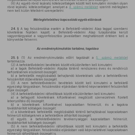
(6)
Az egyéb rövid lejáratú kötelezettségek között kell kimutatni minden olyan
rövid lejáratú kötelezettséget, amelyet a
4. számú melléklet
szerinti mérlegben
nem kell külön tételként szerepeltetni.
Mérlegtételekhez kapcsolódó egyéb előírások
24. §
A tag felszámolása esetén a Befektető-védelmi Alap taggal szembeni
követelése fejében kapott, a Befektető-védelmi Alap tulajdonába került
vagyontárgyakat a vagyonfelosztási javaslatban meghatározott értéken kell a
könyvekbe felvenni.
Az eredménykimutatás tartalma, tagolása
25. §
(1)
Az eredménykimutatás előírt tagolását a
5. számú melléklet
tartalmazza.
(2)
A befektetővédelmi bevételek között elkülönítetten kell kimutatni:
a)
a tagok Befektető-védelmi Alapba történő rendszeres éves és rendkívüli
befizetésének elszámolt összegét;
b)
a befektetők megbízásából behajtandó követelések után a befektetőknek
felszámított díjbevételek összegét.
(3)
A nem befektetővédelmi bevételek között kell kimutatni a befektető
egyezségi tárgyaláson, felszámolási eljárásban történő képviseletéért felszámított
díjak összegét.
(4)
A befektetővédelmi ráfordítások között elkülönítetten kell kimutatni:
a)
a befagyott követelések kifizetésével megbízott szervezetnek fizetett
lebonyolítási díj összegét;
b)
a követelések kifizetésével kapcsolatban felmerült, és a tagokra
továbbhárított költségek összegét;
c)
a követelések befektetők megbízásából történő behajtásával kapcsolatosan
felmerült költségeknek a befektetőkre áthárított összegét;
d)
egyéb, a befektetővédelmi tevékenységgel kapcsolatban felmerült,
továbbhárított költségek összegét.
(5)
A nem befektetővédelmi ráfordítások között kell kimutatni a befektetők
egyezségi tárgyaláson, felszámolási eljárásban való képviseletével kapcsolatosan
felmerült ráfordítások összegét is.