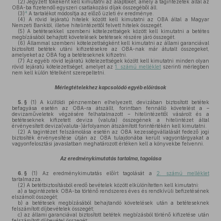
(2)
Jegyzett tőkeként kell kimutatni az alaptőkét, amely a tagintézetek által az
OBA-ba fizetendő egyszeri csatlakozási díjak összegéből áll.
4
(3)
A tartalékot módosítja az előző üzleti év eredménye.
(4)
A rövid lejáratú hitelek között kell kimutatni az OBA által a Magyar
Nemzeti Banktól, illetve hitelintézettől felvett hitelek összegét.
(5)
A betétesekkel szembeni kötelezettségek között kell kimutatni a betétes
megbízásából behajtott követelések betétesek részére járó összegét.
(6)
Állammal szembeni kötelezettségként kell kimutatni az állami garanciával
biztosított betétek utáni kifizetésekre az OBA-nak már átutalt összegeket,
amelyeket az OBA fog a betéteseknek kifizetni.
(7)
Az egyéb rövid lejáratú kötelezettségek között kell kimutatni minden olyan
rövid lejáratú kötelezettséget, amelyet az
1. számú melléklet
szerinti mérlegben
nem kell külön tételként szerepeltetni.
Mérlegtételekhez kapcsolódó egyéb előírások
5. §
(1)
A külföldi pénznemben elhelyezett, devizában biztosított betétek
befagyása esetén az OBA-ra átszállt, forintban fennálló követelést a –
devizaműveletek végzésére felhatalmazott – hitelintézettől vásárolt és a
betéteseknek kifizetett deviza (valuta) összegének a hitelintézet által
érvényesített deviza(valuta-)árfolyamon átszámított forintértékén kell kimutatni.
(2)
A tagintézet felszámolása esetén az OBA kezességvállalását fedező jogi
biztosíték érvényesítése útján az OBA tulajdonába került vagyontárgyakat a
vagyonfelosztási javaslatban meghatározott értéken kell a könyvekbe felvenni.
Az eredménykimutatás tartalma, tagolása
6. §
(1)
Az eredménykimutatás előírt tagolását a
2. számú melléklet
tartalmazza.
(2)
A betétbiztosításból eredő bevételek között elkülönítetten kell kimutatni:
a)
a tagintézetek OBA-ba történő rendszeres éves és rendkívüli befizetésének
elszámolt összegét;
b)
a betétesek megbízásából behajtandó követelések után a betéteseknek
felszámított díjbevételek összegét;
c)
az állami garanciával biztosított betétek megbízásból történő kifizetése után
felszámított díjbevétel összegét;