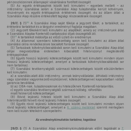
pénzeszközeinek állampapír vásárlására fordított összegét.
(5)
Az egyéb értékpapírok között kell kimutatni – egyebek mellett – az
intézmény szanálása során a Szanálási Alap tulajdonába került kötvények,
részvények és egyéb értékpapírok értékének összegét, és az állam által a
Szanálási Alap részére értékesített tagsági részesedések összegét.
30
29/C. §
(1)
A Szanálási Alap saját tőkéje a jegyzett tőkét, a tartalékot, az
értékelési tartalékot és a tárgyévi eredményt foglalja magában.
(2)
Jegyzett tőkeként kell kimutatni az alaptőkét, amely az intézmények által
a Szanálási Alapba fizetendő csatlakozási díjak összegéből áll.
31
(3)
A tartalékot módosítja az előző üzleti év eredménye.
(4)
Az állammal szembeni kötelezettség soron kell kimutatni az állam által
szanálási célra rendelkezésre bocsátott források összegét.
(5)
Tartozások kötvénykibocsátásból soron kell kimutatni a Szanálási Alap által
céljai megvalósítása érdekében kibocsátott hitelviszonyt megtestesítő
értékpapírokat.
(6)
Egyéb hosszú lejáratú kötelezettségek között kell kimutatni minden olyan
hosszú lejáratú kötelezettséget, amelyet a tartozások kötvénykibocsátásból sor
nem tartalmaz.
(7)
Szanálási tevékenységből származó kötelezettségek között elkülönítetten
kell kimutatni:
a)
a szanálás alatt álló intézmény, annak leányvállalatai, áthidaló intézmény
vagy szanálási vagyonkezelő eszközeivel, kötelezettségeivel kapcsolatban vállalt
garancia beváltása,
b)
az OBA-nak, tulajdonosoknak és hitelezőknek fizetendő kártalanítás,
c)
egyéb szanálási tevékenységből származó költség, ráfordítás
miatt felmerülő kötelezettséget.
(8)
Rövid lejáratú hitelek között kell kimutatni a Szanálási Alap által
hitelintézettől felvett rövid lejáratú hitelek összegét.
(9)
Egyéb rövid lejáratú kötelezettségek között kell kimutatni minden olyan
rövid lejáratú kötelezettséget, amelyet a
6. számú melléklet
szerinti mérlegben
nem kell külön tételként szerepeltetni.
Az eredménykimutatás tartalma, tagolása
29/D. §
(1)
A Szanálási Alap eredménykimutatásának előírt tagolását a
7.