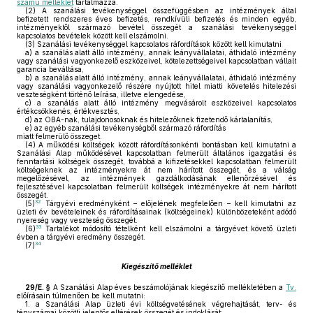
számú melléklet
tartalmazza.
(2)
A szanálási tevékenységgel összefüggésben az intézmények által
befizetett rendszeres éves befizetés, rendkívüli befizetés és minden egyéb,
intézményektől származó bevétel összegét a szanálási tevékenységgel
kapcsolatos bevételek között kell elszámolni.
(3)
Szanálási tevékenységgel kapcsolatos ráfordítások között kell kimutatni
a)
a szanálás alatt álló intézmény, annak leányvállalatai, áthidaló intézmény
vagy szanálási vagyonkezelő eszközeivel, kötelezettségeivel kapcsolatban vállalt
garancia beváltása,
b)
a szanálás alatt álló intézmény, annak leányvállalatai, áthidaló intézmény
vagy szanálási vagyonkezelő részére nyújtott hitel miatti követelés hitelezési
veszteségként történő leírása, illetve elengedése,
c)
a szanálás alatt álló intézmény megvásárolt eszközeivel kapcsolatos
értékcsökkenés, értékvesztés,
d)
az OBA-nak, tulajdonosoknak és hitelezőknek fizetendő kártalanítás,
e)
az egyéb szanálási tevékenységből származó ráfordítás
miatt felmerülő összeget.
(4)
A működési költségek között ráfordításonkénti bontásban kell kimutatni a
Szanálási Alap működésével kapcsolatban felmerült általános igazgatási és
fenntartási költségek összegét, továbbá a kifizetésekkel kapcsolatban felmerült
költségeknek az intézményekre át nem hárított összegét, és a válság
megelőzésével, az intézmények gazdálkodásának ellenőrzésével és
fejlesztésével kapcsolatban felmerült költségek intézményekre át nem hárított
összegét.
32
(5)
Tárgyévi eredményként – előjelének megfelelően – kell kimutatni az
üzleti év bevételeinek és ráfordításainak (költségeinek) különbözeteként adódó
nyereség vagy veszteség összegét.
33
(6)
Tartalékot módosító tételként kell elszámolni a tárgyévet követő üzleti
évben a tárgyévi eredmény összegét.
34
(7)
Kiegészítő melléklet
29/E. §
A Szanálási Alap éves beszámolójának kiegészítő mellékletében a
Tv.
előírásain túlmenően be kell mutatni:
1.
a Szanálási Alap üzleti évi költségvetésének végrehajtását, terv- és
tényszámai közötti jelentős eltérések összegét és indoklását;