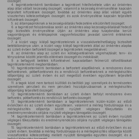
összegét;
4.
tagintézetenkénti bontásban a tagintézet hitelfelvétele után az önkéntes
alap által vállalt kezesség összegét, valamint a kezesség érvényesítése kapcsán
teljesített kifizetések összegét, továbbá az önkéntes alap által vállalt egyéb
visszterhes kötelezettségek összegét, és azok érvényesítése kapcsán teljesített
kifizetések összegét;
5.
az állampapíroknak a kezességvállalás fedezetére elkülönített összegét;
6.
a tagintézet felszámolása során az önkéntes alap kezességvállalását fedező
jogi biztosíték érvényesítése útján az önkéntes alap tulajdonába került
vagyontárgyak és értékpapírok vagyonfelosztási javaslat szerinti értékének
összegét;
7.
a kizárt vagy kilépő tagintézeteknek a visszakövetelhetőségig biztosított
betétállománya után, a kizárt vagy kilépő tagintézetek által az önkéntes alapba
az üzleti évben befizetett összeget a tagintézetek megjelölésével;
8.
az önkéntes alap az üzleti évi költségvetésének végrehajtását, terv- és
tényszámai közötti jelentős eltérések összegét és indoklását;
9.
a befagyott betétek kifizetésével kapcsolatban felmerült ráfordításokat
tagintézetenkénti megbontásban;
10.
tagintézetenkénti bontásban a befizetett alaptőkének, a rendszeres éves
befizetésnek, pótbefizetésnek és a rendkívüli befizetéseknek a mérlegkészítés
időpontjáig az üzleti évben és azt megelőző években együttesen teljesített
összegét;
11.
a tagok közé nem tartozó külföldi és belföldi jogi személyek és természetes
személyek pénzbeli és nem pénzbeli hozzájárulásainak a mérlegkészítés
időpontjáig teljesített összegét;
12.
tagintézetenkénti bontásban az üzleti évben befolyt rendszeres éves
befizetés, pótbefizetés és rendkívüli befizetés összegét;
13.
tagintézetenkénti bontásban a tagintézeteknek külön-külön az előző
év(ek)ben és az üzleti évben együttesen, valamint a mérleg fordulónapja és a
mérlegkészítés időpontja között nyújtott végleges tőkejuttatás és
eredményrendezés céljára nyújtott végleges támogatás összegét;
14.
tagintézetenkénti bontásban a tagintézeteknek az üzleti évben nyújtott
végleges tőkejuttatás és eredményrendezés céljára nyújtott végleges támogatás
összegét;
15.
tagintézetenkénti bontásban a tagintézeteknek az előző év(ek)ben és az
üzleti évben, továbbá a mérleg fordulónapja és a mérlegkészítés időpontja között
visszafizetési kötelezettség mellett nyújtott támogatás együttes összegét, és a
befolyt törlesztés összegét;