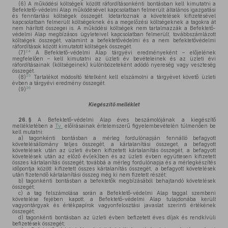
(6)
A működési költségek között ráfordításonkénti bontásban kell kimutatni a
Befektető-védelmi Alap működésével kapcsolatban felmerült általános igazgatási
és fenntartási költségek összegét. Idetartoznak a követelések kifizetésével
kapcsolatban felmerült költségeknek és a megelőzési költségeknek a tagokra át
nem hárított összegei is. A működési költségek nem tartalmazzák a Befektető-
védelmi Alap megbízásos ügyleteivel kapcsolatban felmerült, továbbszámlázott
költségek összegét, valamint a befektetővédelmi és a nem befektetővédelmi
ráfordítások között kimutatott költségek összegét.
24
(7)
A Befektető-védelmi Alap tárgyévi eredményeként – előjelének
megfelelően – kell kimutatni az üzleti év bevételeinek és az üzleti évi
ráfordításainak (költségeinek) különbözeteként adódó nyereség vagy veszteség
összegét.
25
(8)
Tartalékot módosító tételként kell elszámolni a tárgyévet követő üzleti
évben a tárgyévi eredmény összegét.
26
(9)
Kiegészítő melléklet
26. §
A Befektető-védelmi Alap éves beszámolójának a kiegészítő
mellékletében a
Tv.
előírásainak értelemszerű figyelembevételén túlmenően be
kell mutatni:
a)
tagonkénti bontásban a mérleg fordulónapján fennálló befagyott
követelésállomány teljes összegét, a kártalanítási összeget, a befagyott
követelések után az üzleti évben kifizetett kártalanítás összegét, a befagyott
követelések után az előző év(ek)ben és az üzleti évben együttesen kifizetett
összes kártalanítás összegét, továbbá a mérleg fordulónapja és a mérlegkészítés
időpontja között kifizetett összes kártalanítás összegét, a befagyott követelések
után fizetendő kártalanítási összeg még ki nem fizetett részét;
b)
tagonkénti bontásban a befektetők megbízásából behajtandó követelések
összegét;
c)
a tag felszámolása során a Befektető-védelmi Alap taggal szembeni
követelése fejében kapott, a Befektető-védelmi Alap tulajdonába került
vagyontárgyak és értékpapírok vagyonfelosztási javaslat szerinti értékének
összegét;
d)
tagonkénti bontásban az üzleti évben befizetett éves díjak és rendkívüli
befizetések összegét;