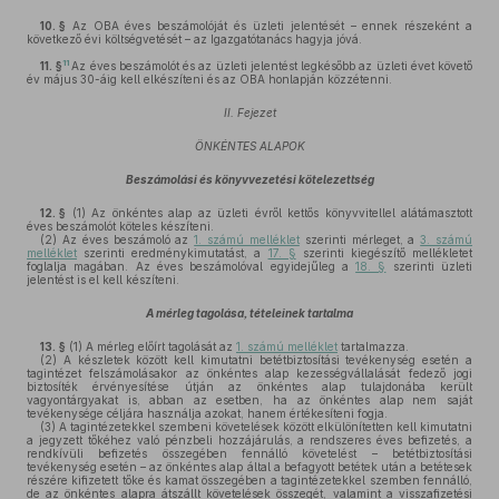
10. §
Az OBA éves beszámolóját és üzleti jelentését – ennek részeként a
következő évi költségvetését – az Igazgatótanács hagyja jóvá.
11
11. §
Az éves beszámolót és az üzleti jelentést legkésőbb az üzleti évet követő
év május 30-áig kell elkészíteni és az OBA honlapján közzétenni.
II. Fejezet
ÖNKÉNTES ALAPOK
Beszámolási és könyvvezetési kötelezettség
12. §
(1)
Az önkéntes alap az üzleti évről kettős könyvvitellel alátámasztott
éves beszámolót köteles készíteni.
(2)
Az éves beszámoló az
1. számú melléklet
szerinti mérleget, a
3. számú
melléklet
szerinti eredménykimutatást, a
17. §
szerinti kiegészítő mellékletet
foglalja magában. Az éves beszámolóval egyidejűleg a
18. §
szerinti üzleti
jelentést is el kell készíteni.
A mérleg tagolása, tételeinek tartalma
13. §
(1)
A mérleg előírt tagolását az
1. számú melléklet
tartalmazza.
(2)
A készletek között kell kimutatni betétbiztosítási tevékenység esetén a
tagintézet felszámolásakor az önkéntes alap kezességvállalását fedező jogi
biztosíték érvényesítése útján az önkéntes alap tulajdonába került
vagyontárgyakat is, abban az esetben, ha az önkéntes alap nem saját
tevékenysége céljára használja azokat, hanem értékesíteni fogja.
(3)
A tagintézetekkel szembeni követelések között elkülönítetten kell kimutatni
a jegyzett tőkéhez való pénzbeli hozzájárulás, a rendszeres éves befizetés, a
rendkívüli befizetés összegében fennálló követelést – betétbiztosítási
tevékenység esetén – az önkéntes alap által a befagyott betétek után a betétesek
részére kifizetett tőke és kamat összegében a tagintézetekkel szemben fennálló,
de az önkéntes alapra átszállt követelések összegét, valamint a visszafizetési