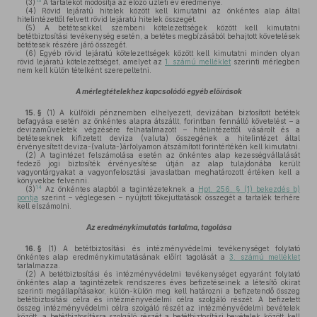
13
(3)
A tartalékot módosítja az előző üzleti év eredménye.
(4)
Rövid lejáratú hitelek között kell kimutatni az önkéntes alap által
hitelintézettől felvett rövid lejáratú hitelek összegét.
(5)
A betétesekkel szembeni kötelezettségek között kell kimutatni
betétbiztosítási tevékenység esetén, a betétes megbízásából behajtott követelések
betétesek részére járó összegét.
(6)
Egyéb rövid lejáratú kötelezettségek között kell kimutatni minden olyan
rövid lejáratú kötelezettséget, amelyet az
1. számú melléklet
szerinti mérlegben
nem kell külön tételként szerepeltetni.
A mérlegtételekhez kapcsolódó egyéb előírások
15. §
(1)
A külföldi pénznemben elhelyezett, devizában biztosított betétek
befagyása esetén az önkéntes alapra átszállt, forintban fennálló követelést – a
devizaműveletek végzésére felhatalmazott – hitelintézettől vásárolt és a
betéteseknek kifizetett deviza (valuta) összegének a hitelintézet által
érvényesített deviza-(valuta-)árfolyamon átszámított forintértékén kell kimutatni.
(2)
A tagintézet felszámolása esetén az önkéntes alap kezességvállalását
fedező jogi biztosíték érvényesítése útján az alap tulajdonába került
vagyontárgyakat a vagyonfelosztási javaslatban meghatározott értéken kell a
könyvekbe felvenni.
14
(3)
Az önkéntes alapból a tagintézeteknek a
Hpt. 256. § (1) bekezdés b)
pontja
szerint – véglegesen – nyújtott tőkejuttatások összegét a tartalék terhére
kell elszámolni.
Az eredménykimutatás tartalma, tagolása
16. §
(1)
A betétbiztosítási és intézményvédelmi tevékenységet folytató
önkéntes alap eredménykimutatásának előírt tagolását a
3. számú melléklet
tartalmazza.
(2)
A betétbiztosítási és intézményvédelmi tevékenységet egyaránt folytató
önkéntes alap a tagintézetek rendszeres éves befizetéseinek a létesítő okirat
szerinti megállapításakor, külön-külön meg kell határozni a befizetendő összeg
betétbiztosítási célra és intézményvédelmi célra szolgáló részét. A befizetett
összeg intézményvédelmi célra szolgáló részét az intézményvédelmi bevételek
között, a betétbiztosításra szolgáló részét a betétbiztosítási bevételek között kell