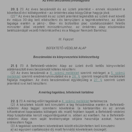
Az éves beszámoló jóváhagyása
20. §
(1)
Az éves beszámolót és az üzleti jelentést – ennek részeként a
következő évi költségvetést – az önkéntes alap közgyűlése hagyja jóvá.
19
(2)
Az éves beszámolót és az üzleti jelentést legkésőbb az üzleti évet követő
év május 30-áig kell elkészíteni és benyújtani a tagintézetekhez, az állam
tagsága esetén a pénz-, tőke- és biztosítási piac szabályozásáért felelős
miniszter által vezetett minisztériumhoz, az önkéntes alap elszámolási
betétszámláját vezető hitelintézethez és a Magyar Nemzeti Bankhoz.
III. Fejezet
BEFEKTETŐ-VÉDELMI ALAP
Beszámolási és könyvvezetési kötelezettség
21. §
(1)
A Befektető-védelmi Alap az üzleti évről kettős könyvvitellel
alátámasztott éves beszámolót köteles készíteni.
(2)
Az éves beszámoló a
4. számú melléklet
szerinti mérleget, a
5. számú
melléklet
szerinti eredménykimutatást és a
26. §
szerinti kiegészítő mellékletet
foglalja magában. Az éves beszámolóval egyidejűleg a
27. §
szerinti üzleti
jelentést is el kell készíteni.
A mérleg tagolása, tételeinek tartalma
22. §
(1)
A mérleg előírt tagolását a
4. számú melléklet
tartalmazza.
(2)
A készletek között kell kimutatni a tag felszámolása esetén a Befektető-
védelmi Alap taggal szembeni követelése (a kártalanítás és az annak
kifizetésével kapcsolatos költségek stb. miatt) fejében kapott, a Befektető-védelmi
Alap tulajdonába került vagyontárgyakat is, abban az esetben, ha a Befektető-
védelmi Alap nem saját tevékenysége céljára használja azokat, hanem
értékesíteni fogja.
(3)
A tagokkal szembeni követelések között elkülönítetten kell kimutatni:
a)
az egyszeri csatlakozási díj miatt fennálló követelések összegét;