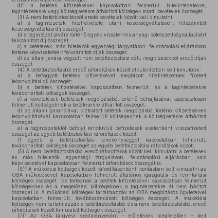
5
d)
a betétek kifizetésével kapcsolatban felmerült, hitelintézetekre,
tagintézetekre vagy költségvetésre áthárított költségek miatti bevételek összegét.
(3)
A nem betétbiztosításból eredő bevételek között kell kimutatni:
a)
a tagintézetek hitelfelvétele utáni kezességvállalásért felszámított
kezességvállalási díj összegét;
b)
a tagintézet javára történő egyéb visszterhes anyagi kötelezettségvállalásért
felszámított díj összegét;
c)
a betétesek, más hitelezők egyezségi tárgyaláson, felszámolási eljárásban
történő képviseletéért felszámított díjak összegét;
d)
az állam javára végzett nem betétbiztosítási célú megbízásokból eredő díjak
összegét.
(4)
A betétbiztosításból eredő ráfordítások között elkülönítetten kell kimutatni:
a)
a befagyott betétek kifizetésével megbízott hitelintézetnek fizetett
lebonyolítási díj összegét;
b)
a betétek kifizetésével kapcsolatban felmerült, és a tagintézetekre
továbbhárított költségek összegét;
c)
a követelések betétesek megbízásából történő behajtásával kapcsolatosan
felmerült költségeknek a betétesekre áthárított összegét;
d)
az állami garanciával biztosított betétek megbízásból történő kifizetésének
lebonyolításával kapcsolatban felmerült költségeknek a költségvetésre áthárított
összegét;
e)
a tagintézetektől befolyt rendkívüli befizetések esetenként visszafizetett
összegét az egyéb betétbiztosítási ráfordítások között;
f)
egyéb, a betétbiztosítási tevékenységgel kapcsolatban felmerült,
továbbhárított költségek összegét az egyéb betétbiztosítási ráfordítások között.
(5)
A nem betétbiztosításból eredő ráfordítások között kell kimutatni a betétesek
és más hitelezők egyezségi tárgyaláson, felszámolási eljárásban való
képviseletével kapcsolatosan felmerült ráfordítások összegét is.
6
(6)
A működési költségek között ráfordításonkénti bontásban kell kimutatni az
OBA működésével kapcsolatban felmerült általános igazgatási és fenntartási
költségek összegét. Ide tartoznak a betétek kifizetésével kapcsolatban felmerült
költségeknek és a megelőzési költségeknek a tagintézetekre át nem hárított
összegei is. A működési költségek tartalmazzák az OBA megbízásos ügyleteivel
kapcsolatban felmerült, továbbszámlázott költségek összegét. A működési
költségek nem tartalmazzák a betétbiztosításból és a nem betétbiztosításból eredő
ráfordítások között kimutatott költségek összegét.
7
(7)
Az OBA tárgyévi eredményeként – előjelének megfelelően – kell