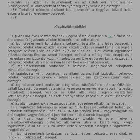
kimutatni az üzleti év bevételeinek és az üzleti évi ráfordításainak
(költségeinek) különbözeteként adódó nyereség vagy veszteség összegét.
8
(8)
Tartalékot módosító tételként kell elszámolni a tárgyévet követő üzleti
évben a tárgyévi eredmény összegét.
9
(9)
Kiegészítő melléklet
7. §
Az OBA éves beszámolójának kiegészítő mellékletében a
Tv.
előírásainak
értelemszerű figyelembevételén túlmenően be kell mutatni:
a)
tagintézetenkénti bontásban a befagyott betétállomány teljes összegét, a
befagyott betétek után az üzleti évben kifizetett tőke, valamint kamat összegét, a
befagyott betétek után az előző év(ek)ben és az üzleti évben együttesen
kifizetett összes tőke és kamat összegét, továbbá a mérleg fordulónapja és a
mérlegkészítés időpontja között kifizetett összes tőke és összes kamat összegét, a
befagyott betétek után még ki nem fizetett tőke és kamat összegét;
b)
tagintézetenkénti bontásban a betétesek megbízásából behajtandó
követelések összegét;
c)
tagintézetenkénti bontásban az állami garanciával biztosított, befagyott
betétek megbízásból történő kifizetésének megbízási szerződés szerint vállalt
összegét;
d)
tagintézetenkénti bontásban a tagintézet hitelfelvétele után az OBA által
vállalt kezesség összegét, valamint a kezesség érvényesítése kapcsán teljesített
kifizetések összegét, továbbá az OBA által vállalt egyéb visszterhes
kötelezettségek összegét, és azok érvényesítése kapcsán teljesített kifizetések
összegét;
e)
az állampapíroknak a kezességvállalás fedezetére elkülönített összegét;
f)
a tagintézet felszámolása során az OBA kezességvállalását fedező jogi
biztosíték érvényesítése útján az OBA tulajdonába került vagyontárgyak és
értékpapírok vagyonfelosztási javaslat szerinti értékének összegét;
g)
a kizárt vagy kilépő tagintézetek további két évre, illetve a
visszakövetelhetőségig biztosított állománya után a kizárt vagy kilépő
tagintézetek által az OBA-ba üzleti évben befizetett összeget a tagintézetek
megjelölésével;
h)
tagintézetenkénti bontásban az üzleti évben befizetett éves díjak és
rendkívüli befizetések összegét;