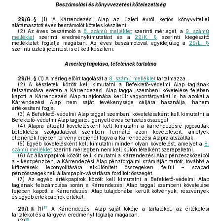
Beszámolási és könyvvezetési kötelezettség
29/G. §
(1)
A Kárrendezési Alap az üzleti évről kettős könyvvitellel
alátámasztott éves beszámolót köteles készíteni.
(2)
Az éves beszámoló a
8. számú melléklet
szerinti mérleget, a
9. számú
melléklet
szerinti eredménykimutatást és a
29/K. §
szerinti kiegészítő
mellékletet foglalja magában. Az éves beszámolóval egyidejűleg a
29/L. §
szerinti üzleti jelentést is el kell készíteni.
A mérleg tagolása, tételeinek tartalma
29/H. §
(1)
A mérleg előírt tagolását a
8. számú melléklet
tartalmazza.
(2)
A készletek között kell kimutatni a Befektető-védelmi Alap tagjának
felszámolása esetén a Kárrendezési Alap taggal szembeni követelése fejében
kapott, a Kárrendezési Alap tulajdonába került vagyontárgyakat is, ha azokat a
Kárrendezési Alap nem saját tevékenysége céljára használja, hanem
értékesíteni fogja.
(3)
A Befektető-védelmi Alap taggal szembeni követeléseként kell kimutatni a
Befektető-védelmi Alap tagjaitól igényelt éves befizetés összegét.
(4)
Alapra átszállt követelésként kell kimutatni a kárrendezésre jogosultak
befektetési szolgáltatóval szemben fennálló azon követeléseit, amelyek
ellenérték fejében törvény erejénél fogva a Kárrendezési Alapra átszálltak.
(5)
Egyéb követelésként kell kimutatni minden olyan követelést, amelyet a
8.
számú melléklet
szerinti mérlegben nem kell külön tételként szerepeltetni.
(6)
Az állampapírok között kell kimutatni a Kárrendezési Alap pénzeszközeiből
a – készpénzben, a Kárrendezési Alap pénzforgalmi számláján tartott, továbbá a
kifizetések lebonyolítására elkülönített összegeken felüli – szabad
pénzösszegeknek állampapír-vásárlásra fordított összegét.
(7)
Az egyéb értékpapírok között kell kimutatni a Befektető-védelmi Alap
tagjának felszámolása során a Kárrendezési Alap taggal szembeni követelése
fejében kapott, a Kárrendezési Alap tulajdonába került kötvények, részvények
és egyéb értékpapírok értékét.
37
29/I. §
(1)
A Kárrendezési Alap saját tőkéje a tartalékot, az értékelési
tartalékot és a tárgyévi eredményt foglalja magában.
38
(2)