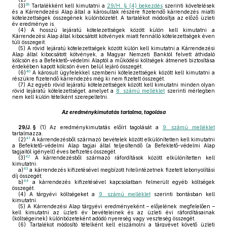
39
(3)
Tartalékként kell kimutatni a
29/H. § (4) bekezdés
szerinti követelések
és a Kárrendezési Alap által a károsultak részére fizetendő kárrendezés miatti
kötelezettségek összegének különbözetét. A tartalékot módosítja az előző üzleti
év eredménye is.
(4)
A hosszú lejáratú kötelezettségek között külön kell kimutatni a
Kárrendezési Alap által kibocsátott kötvények miatt fennálló kötelezettségek éven
túli összegeit.
(5)
A rövid lejáratú kötelezettségek között külön kell kimutatni a Kárrendezési
Alap által kibocsátott kötvények, a Magyar Nemzeti Banktól felvett áthidaló
kölcsön és a Befektető-védelmi Alaptól a működési költségek átmeneti biztosítása
érdekében kapott kölcsön éven belül lejáró összegét.
40
(6)
A károsult ügyfelekkel szembeni kötelezettségek között kell kimutatni a
részükre fizetendő kárrendezés még ki nem fizetett összegét.
(7)
Az egyéb rövid lejáratú kötelezettségek között kell kimutatni minden olyan
rövid lejáratú kötelezettséget, amelyet a
8. számú melléklet
szerinti mérlegben
nem kell külön tételként szerepeltetni.
Az eredménykimutatás tartalma, tagolása
29/J. §
(1)
Az eredménykimutatás előírt tagolását a
9. számú melléklet
tartalmazza.
41
(2)
A kárrendezésből származó bevételek között elkülönítetten kell kimutatni
a Befektető-védelmi Alap tagjai által teljesítendő (a Befektető-védelmi Alap
tagjaitól igényelt) éves befizetés összegét.
42
(3)
A kárrendezésből származó ráfordítások között elkülönítetten kell
kimutatni:
43
a)
a kárrendezés kifizetésével megbízott hitelintézetnek fizetett lebonyolítási
díj összegét;
44
b)
a kárrendezés kifizetésével kapcsolatban felmerült egyéb költségek
összegét.
(4)
A tárgyévi költségeket a
9. számú melléklet
szerinti bontásban kell
kimutatni.
(5)
A Kárrendezési Alap tárgyévi eredményeként – előjelének megfelelően –
kell kimutatni az üzleti év bevételeinek és az üzleti évi ráfordításainak
(költségeinek) különbözeteként adódó nyereség vagy veszteség összegét.
(6)
Tartalékot módosító tételként kell elszámolni a tárgyévet követő üzleti