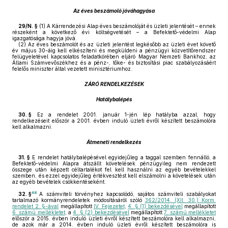
Az éves beszámoló jóváhagyása
29/N. §
(1)
A Kárrendezési Alap éves beszámolóját és üzleti jelentését – ennek
részeként a következő évi költségvetését – a Befektető-védelmi Alap
igazgatósága hagyja jóvá.
(2)
Az éves beszámolót és az üzleti jelentést legkésőbb az üzleti évet követő
év május 30-áig kell elkészíteni és megküldeni a pénzügyi közvetítőrendszer
felügyeletével kapcsolatos feladatkörében eljáró Magyar Nemzeti Bankhoz, az
Állami Számvevőszékhez és a pénz-, tőke- és biztosítási piac szabályozásáért
felelős miniszter által vezetett minisztériumhoz.
ZÁRÓ RENDELKEZÉSEK
Hatálybalépés
30. §
Ez a rendelet 2001. január 1-jén lép hatályba azzal, hogy
rendelkezéseit először a 2001. évben induló üzleti évről készített beszámolóra
kell alkalmazni.
Átmeneti rendelkezés
31. §
E rendelet hatálybalépésével egyidejűleg a taggal szemben fennálló, a
Befektető-védelmi Alapra átszállt követelések pénzügyileg nem rendezett
összege után képzett céltartalékot fel kell használni az egyéb bevételekkel
szemben, és ezzel egyidejűleg értékvesztést kell elszámolni a követelések után
az egyéb bevételek csökkentéseként.
48
32. §
A számviteli törvényhez kapcsolódó, sajátos számviteli szabályokat
tartalmazó kormányrendeletek módosításáról szóló
362/2014. (XII. 30.) Korm.
rendelet 2. §-ával
megállapított
IV. Fejezetet
,
4. § (1) bekezdésével
megállapított
6. számú mellékletet
, a
4. § (2) bekezdésével
megállapított
7. számú mellékletet
először a 2015. évben induló üzleti évről készített beszámolóra kell alkalmazni,
de azok már a 2014. évben induló üzleti évről készített beszámolóra is