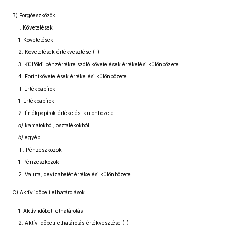
B) Forgóeszközök
I. Követelések
1. Követelések
2. Követelések értékvesztése (–)
3. Külföldi pénzértékre szóló követelések értékelési különbözete
4. Forintkövetelések értékelési különbözete
II. Értékpapírok
1. Értékpapírok
2. Értékpapírok értékelési különbözete
a)
kamatokból, osztalékokból
b)
egyéb
III. Pénzeszközök
1. Pénzeszközök
2. Valuta, devizabetét értékelési különbözete
C) Aktív időbeli elhatárolások
1. Aktív időbeli elhatárolás
2. Aktív időbeli elhatárolás értékvesztése (–)