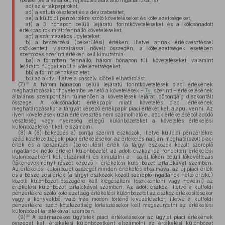
(beleértve a vásárolt, fejlesztés alatt álló ingatlanokat is),
ac)
az értékpapírokat,
ad)
a valutakészletet és a devizabetétet,
ae)
a külföldi pénzértékre szóló követeléseket és kötelezettségeket,
af)
a 3 hónapon belüli lejáratú forintköveteléseket és a kölcsönadott
értékpapírok miatt fennálló követeléseket,
ag)
a származékos ügyleteket;
b)
a beszerzési (bekerülési) értéken, illetve annak értékvesztéssel
csökkentett, visszaírással növelt összegén, a kötelezettségek esetében
szerződés szerinti értéken kell kimutatnia:
ba)
a forintban fennálló, három hónapon túli követeléseket, valamint
lejárattól függetlenül a kötelezettségeket,
bb)
a forint pénzkészletet,
bc)
az aktív, illetve a passzív időbeli elhatárolást.
38
(7)
A három hónapon belüli lejáratú forintkövetelések piaci értékének
meghatározásakor figyelembe vehető a követelések –
Tv.
szerinti – értékelésének
általános szempontjain túlmenően a követelések lejárat időpontjáig diszkontált
összege. A kölcsönadott értékpapír miatti követelés piaci értékének
meghatározásakor a tárgyát képező értékpapír piaci értékét kell alapul venni. Az
ilyen követelések után értékvesztés nem számolható el, azok értékeléséből adódó
veszteség vagy nyereség jellegű különbözeteket a követelés értékelési
különbözeteként kell elszámolni.
(8)
A (6) bekezdés a) pontja szerinti eszközök, illetve külföldi pénzértékre
szóló kötelezettségek piaci értékelésekor az értékelés napján meghatározott piaci
érték és a beszerzési (bekerülési) érték (a tárgyi eszközök között szereplő
ingatlanok nettó értéke) különbözetét az adott eszközhöz rendelten értékelési
különbözetként kell elszámolni és kimutatni a – saját tőkén belüli tőkeváltozás
(tőkenövekmény) részét képező – értékelési különbözet tartalékával szemben.
Az értékelési különbözet összegét minden értékelés alkalmával az új piaci érték
és a beszerzési érték (a tárgyi eszközök között szereplő ingatlanok nettó értéke)
közötti különbözet összegére kell kiegészíteni (csökkenteni vagy növelni) az
értékelési különbözet tartalékával szemben. Az adott eszköz, illetve a külföldi
pénzértékre szóló kötelezettség értékelési különbözetét az eszköz értékesítésekor
vagy a könyvekből való más módón történő kivezetésekor, illetve a külföldi
pénzértékre szóló kötelezettség törlesztésekor kell megszüntetni az értékelési
különbözet tartalékával szemben.
39
(9)
A származékos ügyletek piaci értékelésekor az ügylet piaci értékének
összegét kell értékelési különbözetként elszámolni az értékelési különbözet