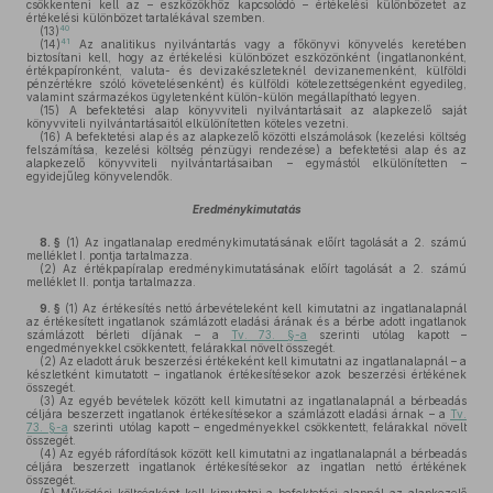
csökkenteni kell az – eszközökhöz kapcsolódó – értékelési különbözetet az
értékelési különbözet tartalékával szemben.
40
(13)
41
(14)
Az analitikus nyilvántartás vagy a főkönyvi könyvelés keretében
biztosítani kell, hogy az értékelési különbözet eszközönként (ingatlanonként,
értékpapíronként, valuta- és devizakészleteknél devizanemenként, külföldi
pénzértékre szóló követelésenként) és külföldi kötelezettségenként egyedileg,
valamint származékos ügyletenként külön-külön megállapítható legyen.
(15)
A befektetési alap könyvviteli nyilvántartásait az alapkezelő saját
könyvviteli nyilvántartásaitól elkülönítetten köteles vezetni.
(16)
A befektetési alap és az alapkezelő közötti elszámolások (kezelési költség
felszámítása, kezelési költség pénzügyi rendezése) a befektetési alap és az
alapkezelő könyvviteli nyilvántartásaiban – egymástól elkülönítetten –
egyidejűleg könyvelendők.
Eredménykimutatás
8. §
(1)
Az ingatlanalap eredménykimutatásának előírt tagolását a 2. számú
melléklet I. pontja tartalmazza.
(2)
Az értékpapíralap eredménykimutatásának előírt tagolását a 2. számú
melléklet II. pontja tartalmazza.
9. §
(1)
Az értékesítés nettó árbevételeként kell kimutatni az ingatlanalapnál
az értékesített ingatlanok számlázott eladási árának és a bérbe adott ingatlanok
számlázott bérleti díjának – a
Tv. 73. §-a
szerinti utólag kapott –
engedményekkel csökkentett, felárakkal növelt összegét.
(2)
Az eladott áruk beszerzési értékeként kell kimutatni az ingatlanalapnál – a
készletként kimutatott – ingatlanok értékesítésekor azok beszerzési értékének
összegét.
(3)
Az egyéb bevételek között kell kimutatni az ingatlanalapnál a bérbeadás
céljára beszerzett ingatlanok értékesítésekor a számlázott eladási árnak – a
Tv.
73. §-a
szerinti utólag kapott – engedményekkel csökkentett, felárakkal növelt
összegét.
(4)
Az egyéb ráfordítások között kell kimutatni az ingatlanalapnál a bérbeadás
céljára beszerzett ingatlanok értékesítésekor az ingatlan nettó értékének
összegét.