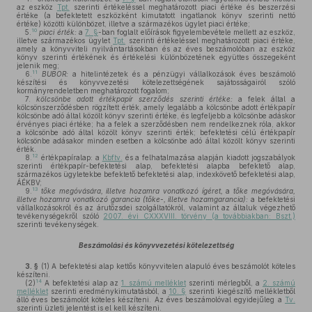
az eszköz
Tpt.
szerinti értékeléssel meghatározott piaci értéke és beszerzési
értéke (a befektetett eszközként kimutatott ingatlanok könyv szerinti nettó
értéke) közötti különbözet, illetve a származékos ügylet piaci értéke;
10
5.
piaci érték:
a
7. §
-ban foglalt előírások figyelembevétele mellett az eszköz,
illetve származékos ügylet
Tpt.
szerinti értékeléssel meghatározott piaci értéke,
amely a könyvviteli nyilvántartásokban és az éves beszámolóban az eszköz
könyv szerinti értékének és értékelési különbözetének együttes összegeként
jelenik meg;
11
6.
BUBOR:
a hitelintézetek és a pénzügyi vállalkozások éves beszámoló
készítési és könyvvezetési kötelezettségének sajátosságairól szóló
kormányrendeletben meghatározott fogalom;
7.
kölcsönbe adott értékpapír szerződés szerinti értéke:
a felek által a
kölcsönszerződésben rögzített érték, amely legalább a kölcsönbe adott értékpapír
kölcsönbe adó által közölt könyv szerinti értéke, és legfeljebb a kölcsönbe adáskor
érvényes piaci értéke; ha a felek a szerződésben nem rendelkeznek róla, akkor
a kölcsönbe adó által közölt könyv szerinti érték; befektetési célú értékpapír
kölcsönbe adásakor minden esetben a kölcsönbe adó által közölt könyv szerinti
érték.
12
8.
értékpapíralap: a
Kbftv.
és a felhatalmazása alapján kiadott jogszabályok
szerinti értékpapír-befektetési alap, befektetési alapba befektető alap,
származékos ügyletekbe befektető befektetési alap, indexkövető befektetési alap,
ÁÉKBV;
13
9.
tőke megóvására, illetve hozamra vonatkozó ígéret,
a
tőke megóvására,
illetve hozamra vonatkozó garancia (tőke-, illetve hozamgarancia):
a befektetési
vállalkozásokról és az árutőzsdei szolgáltatókról, valamint az általuk végezhető
tevékenységekről szóló
2007. évi CXXXVIII. törvény (a továbbiakban: Bszt.)
szerinti tevékenységek.
Beszámolási és könyvvezetési kötelezettség
3. §
(1)
A befektetési alap kettős könyvvitelen alapuló éves beszámolót köteles
készíteni.
14
(2)
A befektetési alap az
1. számú melléklet
szerinti mérlegből, a
2. számú
melléklet
szerinti eredménykimutatásból, a
10. §
szerinti kiegészítő mellékletből
álló éves beszámolót köteles készíteni. Az éves beszámolóval egyidejűleg a
Tv.
szerinti üzleti jelentést is el kell készíteni.