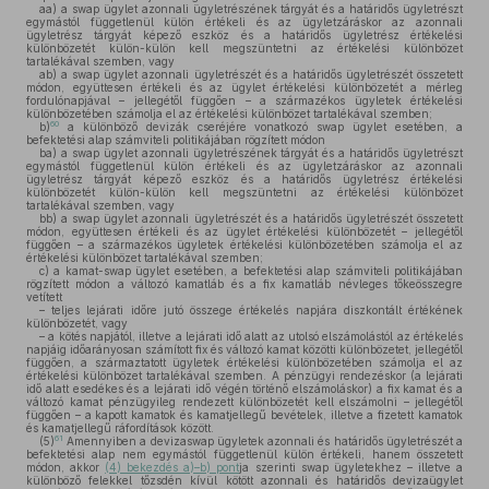
aa)
a swap ügylet azonnali ügyletrészének tárgyát és a határidős ügyletrészt
egymástól függetlenül külön értékeli és az ügyletzáráskor az azonnali
ügyletrész tárgyát képező eszköz és a határidős ügyletrész értékelési
különbözetét külön-külön kell megszüntetni az értékelési különbözet
tartalékával szemben, vagy
ab)
a swap ügylet azonnali ügyletrészét és a határidős ügyletrészét összetett
módon, együttesen értékeli és az ügylet értékelési különbözetét a mérleg
fordulónapjával – jellegétől függően – a származékos ügyletek értékelési
különbözetében számolja el az értékelési különbözet tartalékával szemben;
60
b)
a különböző devizák cseréjére vonatkozó swap ügylet esetében, a
befektetési alap számviteli politikájában rögzített módon
ba)
a swap ügylet azonnali ügyletrészének tárgyát és a határidős ügyletrészt
egymástól függetlenül külön értékeli és az ügyletzáráskor az azonnali
ügyletrész tárgyát képező eszköz és a határidős ügyletrész értékelési
különbözetét külön-külön kell megszüntetni az értékelési különbözet
tartalékával szemben, vagy
bb)
a swap ügylet azonnali ügyletrészét és a határidős ügyletrészét összetett
módon, együttesen értékeli és az ügylet értékelési különbözetét – jellegétől
függően – a származékos ügyletek értékelési különbözetében számolja el az
értékelési különbözet tartalékával szemben;
c)
a kamat-swap ügylet esetében, a befektetési alap számviteli politikájában
rögzített módon a változó kamatláb és a fix kamatláb névleges tőkeösszegre
vetített
– teljes lejárati időre jutó összege értékelés napjára diszkontált értékének
különbözetét, vagy
– a kötés napjától, illetve a lejárati idő alatt az utolsó elszámolástól az értékelés
napjáig időarányosan számított fix és változó kamat közötti különbözetet, jellegétől
függően, a származtatott ügyletek értékelési különbözetében számolja el az
értékelési különbözet tartalékával szemben. A pénzügyi rendezéskor (a lejárati
idő alatt esedékes és a lejárati idő végén történő elszámoláskor) a fix kamat és a
változó kamat pénzügyileg rendezett különbözetét kell elszámolni – jellegétől
függően – a kapott kamatok és kamatjellegű bevételek, illetve a fizetett kamatok
és kamatjellegű ráfordítások között.
61
(5)
Amennyiben a devizaswap ügyletek azonnali és határidős ügyletrészét a
befektetési alap nem egymástól függetlenül külön értékeli, hanem összetett
módon, akkor
(4) bekezdés a)–b) pont
ja szerinti swap ügyletekhez – illetve a
különböző felekkel tőzsdén kívül kötött azonnali és határidős devizaügylet