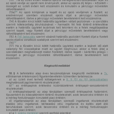
(13)
Ha az üzleti évben vásárolt opció a mérlegkészítés időszakában lejár, és
az opció vevője az opciót nem érvényesíti, akkor az opciós díj teljes – kifizetett –
összegét az üzleti évben kell elszámolni és kimutatni a pénzügyi műveletek
ráfordításaként.
69
(13a)
Az opció kiírójának a kapott és az opció vevőjének a fizetett, az
eredménnyel szemben elszámolt opciós díjat a pénzügyi műveletek
ráfordításaként, illetve a pénzügyi műveletek bevételeként kell elszámolnia.
(14)
A tőzsdén kívül kötött határidős ügyletben vállalt pozíciónak – a szerződés
szerinti kötelezettség átruházásával – harmadik fél felé történő értékesítése
esetén a határidős ügyletet lezártnak kell tekinteni és a felek megállapodása
szerint kapott, vagy fizetett díjat a pénzügyi műveletek bevételeként vagy
ráfordításaként kell elszámolni.
(15)
A
(14) bekezdés
szerint vásárolt határidős pozícióért fizetett díjat a fizetett
opciós díjakra vonatkozó szabályok szerint kell elszámolni.
70
(16)
(17)
Ha a tőzsdén kívül kötött határidős ügyletek esetén a lejárati idő alatt
valamely fél visszalépése miatt az ügylet meghiúsul, akkor a felek által a
szerződésben meghatározott módon fizetetett, illetve kapott – kártérítés jellegű –
összeget a pénzügyi műveletek ráfordításaként, illetve bevételeként kell
elszámolni.
Kiegészítő melléklet
10. §
A befektetési alap éves beszámolójának kiegészítő melléklete a
Tv.
előírásainak értelemszerű figyelembevételén túlmenően tartalmazza:
a)
az üzleti évet terhelő költségeknek a
9. § (5) és (6) bekezdésében
meghatározott jogcímenkénti részletezését;
71
b)
az értékpapírok értékelési különbözetének értékpapír-sorozatonkénti
részletezését;
c)
értékpapíralapnál az alap tárcájában szereplő értékpapírok fajtánként,
típusonként és kibocsátónként történő részletezését, azok beszerzési értékén és
a mérleg fordulónapján kimutatott piaci értékén;
d)
ingatlanalapnál az alap tárcájában szereplő ingatlanok részletezését
eladási célú ingatlanok, bérbeadási célú ingatlanok és építés alatt álló
beruházások szerint, azok beszerzési értékén és a mérleg fordulónapján
kimutatott piaci értékén;
e)
a
3. számú melléklet
szerinti portfolió jelentést;