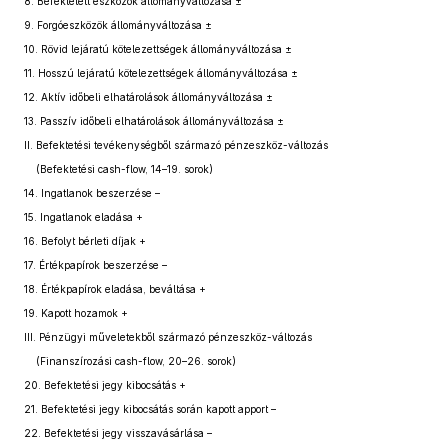
8.
Befektetett eszközök állományváltozása ±
9.
Forgóeszközök állományváltozása ±
10.
Rövid lejáratú kötelezettségek állományváltozása ±
11.
Hosszú lejáratú kötelezettségek állományváltozása ±
12.
Aktív időbeli elhatárolások állományváltozása ±
13.
Passzív időbeli elhatárolások állományváltozása ±
II.
Befektetési tevékenységből származó pénzeszköz-változás
(Befektetési cash-flow, 14–19. sorok)
14.
Ingatlanok beszerzése –
15.
Ingatlanok eladása +
16.
Befolyt bérleti díjak +
17.
Értékpapírok beszerzése –
18.
Értékpapírok eladása, beváltása +
19.
Kapott hozamok +
III.
Pénzügyi műveletekből származó pénzeszköz-változás
(Finanszírozási cash-flow, 20–26. sorok)
20.
Befektetési jegy kibocsátás +
21.
Befektetési jegy kibocsátás során kapott apport –
22.
Befektetési jegy visszavásárlása –