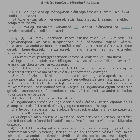
A mérleg tagolása, tételeinek tartalma
4. §
(1)
Az ingatlanalap mérlegének előírt tagolását az 1. számú melléklet I.
pontja tartalmazza.
(2)
Az értékpapíralap mérlegének előírt tagolását az 1. számú melléklet II.
pontja tartalmazza.
(3)
A mérleg tartalmára vonatkozó
Tv.
szerinti előírásokat az
5–7. §
figyelembevételével kell alkalmazni.
18
5. §
(1)
A tárgyi eszközök között elkülönítetten kell kimutatni az
ingatlanalapnak az alap tulajdonában álló, bérbeadás céljából vásárolt
ingatlanok, valamint az ingatlanok működtetéséhez, hasznosításához szükséges
gépek, berendezések, felszerelések nettó értékét és az értékelési
különbözetének összegét.
(2)
A befektetett pénzügyi eszközök között elkülönítetten kell kimutatni:
a)
ingatlanalap esetében az időlegesen szabad pénzeszközöknek éven túli
lejáratú bankbetétekben tartott összegét;
19
b)
értékpapíralap esetében a befektetési céllal vásárolt értékpapírok
beszerzési értékét, valamint értékelési különbözetének összegét.
20
(3)
A készletek között kell kimutatni az ingatlanalapnak az alap
tulajdonában álló, eladási célra vásárolt – rendeltetésszerűen használatba nem
vett – ingatlanok (beleértve a fejlesztés alatt lévő ingatlanokat is) és azok
működtetéséhez, hasznosításához szükséges, az ingatlannal együtt beszerzett
gépek, berendezések, felszerelések beszerzési értékét, valamint értékelési
különbözetének összegét.
21
(4)
A követelések között kell kimutatni:
a)
ingatlanalap esetén az ingatlanok eladási árának, bérleti díjának és az
állampapírok eladási árának pénzügyileg nem rendezett összegét;
b)
értékpapíralap esetén az eladott értékpapírok eladási árának pénzügyileg
nem rendezett összegét;
c)
értékpapír alap esetén a kölcsönbe adott értékpapír kölcsön szerződés
szerinti értékében fennálló követelés és az óvadéki repoba vétel miatti követelés
összegét;
22
d)
a befektetési alapnak a tőzsdei határidős, opciós és swap ügyletek után
befizetett alapletét, biztonsági fedezet és az árkülönbözet (változó letét) miatti
követelés, valamint a tőzsdén kívüli határidős, opciós és swap ügyletek
teljesítéséhez letétként elhelyezett összegek miatti követelés összegét, a lezárt