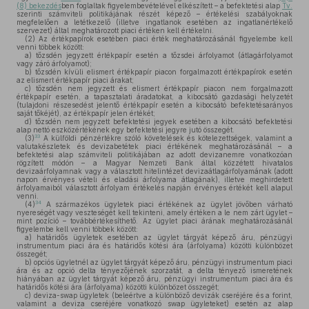
(8) bekezdés
ben foglaltak figyelembevételével elkészített – a befektetési alap
Tv.
szerinti számviteli politikájának részét képező – értékelési szabályoknak
megfelelően a letétkezelő (illetve ingatlanok esetében az ingatlanértékelő
szervezet) által meghatározott piaci értéken kell értékelni.
(2)
Az értékpapírok esetében piaci érték meghatározásánál figyelembe kell
venni többek között:
a)
tőzsdén jegyzett értékpapír esetén a tőzsdei árfolyamot (átlagárfolyamot
vagy záró árfolyamot);
b)
tőzsdén kívüli elismert értékpapír piacon forgalmazott értékpapírok esetén
az elismert értékpapír piaci árakat;
c)
tőzsdén nem jegyzett és elismert értékpapír piacon nem forgalmazott
értékpapír esetén, a tapasztalati áradatokat, a kibocsátó gazdasági helyzetét
(tulajdoni részesedést jelentő értékpapír esetén a kibocsátó befektetésarányos
saját tőkéjét), az értékpapír jelen értékét;
d)
tőzsdén nem jegyzett befektetési jegyek esetében a kibocsátó befektetési
alap nettó eszközértékének egy befektetési jegyre jutó összegét.
33
(3)
A külföldi pénzértékre szóló követelések és kötelezettségek, valamint a
valutakészletek és devizabetétek piaci értékének meghatározásánál – a
befektetési alap számviteli politikájában az adott devizanemre vonatkozóan
rögzített módón – a Magyar Nemzeti Bank által közzétett hivatalos
devizaárfolyamnak vagy a választott hitelintézet devizaátlagárfolyamának (adott
napon érvényes vételi és eladási árfolyama átlagának), illetve meghirdetett
árfolyamaiból választott árfolyam értékelés napján érvényes értékét kell alapul
venni.
34
(4)
A származékos ügyletek piaci értékének az ügylet jövőben várható
nyereségét vagy veszteségét kell tekinteni, amely értéken a le nem zárt ügylet –
mint pozíció – továbbértékesíthető. Az ügylet piaci árának meghatározásánál
figyelembe kell venni többek között:
a)
határidős ügyletek esetében az ügylet tárgyát képező áru, pénzügyi
instrumentum piaci ára és határidős kötési ára (árfolyama) közötti különbözet
összegét;
b)
opciós ügyletnél az ügylet tárgyát képező áru, pénzügyi instrumentum piaci
ára és az opció delta tényezőjének szorzatát, a delta tényező ismeretének
hiányában az ügylet tárgyát képező áru, pénzügyi instrumentum piaci ára és
határidős kötési ára (árfolyama) közötti különbözet összegét;
c)
deviza-swap ügyletek (beleértve a különböző devizák cseréjére és a forint,
valamint a deviza cseréjére vonatkozó swap ügyleteket) esetén az alap