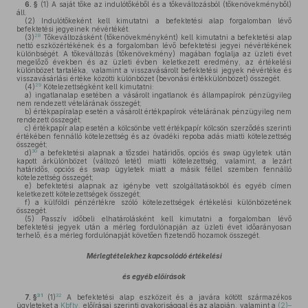
6. §
(1)
A saját tőke az indulótőkéből és a tőkeváltozásból (tőkenövekményből)
áll.
(2)
Indulótőkeként kell kimutatni a befektetési alap forgalomban lévő
befektetési jegyeinek névértékét.
28
(3)
Tőkeváltozásként (tőkenövekményként) kell kimutatni a befektetési alap
nettó eszközértékének és a forgalomban lévő befektetési jegyei névértékének
különbségét. A tőkeváltozás (tőkenövekmény) magában foglalja az üzleti évet
megelőző években és az üzleti évben keletkezett eredmény, az értékelési
különbözet tartaléka, valamint a visszavásárolt befektetési jegyek névértéke és
visszavásárlási értéke közötti különbözet (bevonási értékkülönbözet) összegét.
29
(4)
Kötelezettségként kell kimutatni:
a)
ingatlanalap esetében a vásárolt ingatlanok és állampapírok pénzügyileg
nem rendezett vételárának összegét;
b)
értékpapíralap esetén a vásárolt értékpapírok vételárának pénzügyileg nem
rendezett összegét;
c)
értékpapír alap esetén a kölcsönbe vett értékpapír kölcsön szerződés szerinti
értékében fennálló kötelezettség és az óvadéki repoba adás miatti kötelezettség
összegét;
30
d)
a befektetési alapnak a tőzsdei határidős, opciós és swap ügyletek után
kapott árkülönbözet (változó letét) miatti kötelezettség, valamint, a lezárt
határidős, opciós és swap ügyletek miatt a másik féllel szemben fennálló
kötelezettség összegét;
e)
befektetési alapnak az igénybe vett szolgáltatásokból és egyéb címen
keletkezett kötelezettségek összegét;
f)
a külföldi pénzértékre szóló kötelezettségek értékelési különbözetének
összegét.
(5)
Passzív időbeli elhatárolásként kell kimutatni a forgalomban lévő
befektetési jegyek után a mérleg fordulónapján az üzleti évet időarányosan
terhelő, és a mérleg fordulónapját követően fizetendő hozamok összegét.
Mérlegtételekhez kapcsolódó értékelési
és egyéb előírások
31
32
7. §
(1)
A befektetési alap eszközeit és a javára kötött származékos
ügyleteket a
Kbftv.
előírásai szerinti gyakorisággal és az alapján, valamint a
(2)–