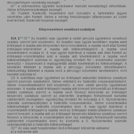
devizaárfolyam-veszteség összegét;
47
d)
a származékos ügyletek lezárásakor realizált kamatjellegű ráfordítások,
illetve árfolyamveszteségek összegét.
(9)
Fizetett, fizetendő hozamként kell kimutatni a befektetési jegyek
névértéke után fizetett, illetve a mérleg fordulónapján időarányosan az üzleti
évet terhelő, fizetendő hozamok összegét.
Könyvvezetésre vonatkozó szabályok
48
49
9/A. §
(1)
Az óvadéki repo ügyletet a valódi penziós ügyletekre vonatkozó
szabály szerint kell elszámolni. Az óvadéki repo ügylet keretében repoba adott
értékpapír a repoba adó könyveiben kerül kimutatásra, a repoba vevő által fizetett
értékpapír-ellenértéket a repoba adó kötelezettségként, a repoba vevő
követelésként mutatja ki. A repo ügylet lejártával a repoba adó által fizetett az
értékpapír-viszonteladási árat a repoba adó követelésként, a repoba vevő
kötelezettségként számolja el, egyidejűleg mindkét fél – elszámolási számlán
keresztül – összevezeti a repóügyletből adódó követelését és kötelezettségét. A
követelés többletet a repoba adó a pénzügyi műveletek ráfordításaként,
kötelezettség többletet a repoba vevő a pénzügyi műveletek bevételeként, mint
kamatot számolja el.
(2)
A szállításos repo ügyleteket az értékpapír adásvétel általános szabályai
szerint azonnali eladásként, illetve vételként és határidős visszavásárlásként,
illetve viszonteladásként kell elszámolni, a nem valódi penziós ügyletekkel
azonosan. A repoba adott értékpapírt repoba adó kivezeti könyveiből az értékpapír
eladás szabályai szerint, a repoba vevő felveszi könyveibe az értékpapír
beszerzés szabályai szerint az ellenérték (esetleges felhalmozott kamattal
csökkentett) összegében, egyidejűleg mindkét fél kimutatja a 0. Nyilvántartási
számlák számlaosztályban a határidős visszavásárlási, illetve viszonteladási
kötelezettségét a határidős viszonteladási áron. A repo ügylet lejártával a
viszonteladott értékpapírt a repoba vevő az értékpapír eladás általános szabályai
szerint kivezeti, a repoba adó az értékpapír beszerzés általános szabályai szerint
felveszi a könyveibe a viszonteladási áron (az esetleges felhalmozott kamattal
csökkentett viszonteladási áron) és kivezetik a 0. Nyilvántartási számlák
számlaosztályból a határidős kötelezettséget.
50
(3)
Az alap saját tulajdonában lévő értékpapír kölcsönbe adásakor
a)
a kölcsönbe adó