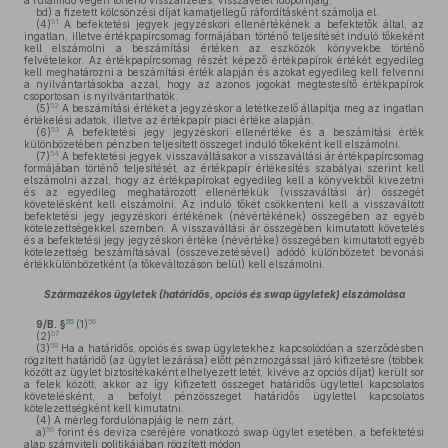
a futamidő végén történő visszafizetés, visszavétel időpontjáig,
bd)
a fizetett kölcsönzési díjat kamatjellegű ráfordításként számolja el.
51
(4)
A befektetési jegyek jegyzéskori ellenértékének a befektetők által, az
ingatlan, illetve értékpapírcsomag formájában történő teljesítését induló tőkeként
kell elszámolni a beszámítási értéken az eszközök könyvekbe történő
felvételekor. Az értékpapírcsomag részét képező értékpapírok értékét egyedileg
kell meghatározni a beszámítási érték alapján és azokat egyedileg kell felvenni
a nyilvántartásokba azzal, hogy az azonos jogokat megtestesítő értékpapírok
csoportosan is nyilvántarthatók.
52
(5)
A beszámítási értéket a jegyzéskor a letétkezelő állapítja meg az ingatlan
értékelési adatok, illetve az értékpapír piaci értéke alapján.
53
(6)
A befektetési jegy jegyzéskori ellenértéke és a beszámítási érték
különbözetében pénzben teljesített összeget induló tőkeként kell elszámolni.
54
(7)
A befektetési jegyek visszaváltásakor a visszaváltási ár értékpapírcsomag
formájában történő teljesítését, az értékpapír értékesítés szabályai szerint kell
elszámolni azzal, hogy az értékpapírokat egyedileg kell a könyvekből kivezetni
és az egyedileg meghatározott ellenértékük (visszaváltási ár) összegét
követelésként kell elszámolni. Az induló tőkét csökkenteni kell a visszaváltott
befektetési jegy jegyzéskori értékének (névértékének) összegében az egyéb
kötelezettségekkel szemben. A visszaváltási ár összegében kimutatott követelés
és a befektetési jegy jegyzéskori értéke (névértéke) összegében kimutatott egyéb
kötelezettség beszámításával (összevezetésével) adódó különbözetet bevonási
értékkülönbözetként (a tőkeváltozáson belül) kell elszámolni.
Származékos ügyletek (határidős, opciós és swap ügyletek) elszámolása
55
56
9/B. §
(1)
57
(2)
58
(3)
Ha a határidős, opciós és swap ügyletekhez kapcsolódóan a szerződésben
rögzített határidő (az ügylet lezárása) előtt pénzmozgással járó kifizetésre (többek
között az ügylet biztosítékaként elhelyezett letét, kivéve az opciós díjat) került sor
a felek között, akkor az így kifizetett összeget határidős ügylettel kapcsolatos
követelésként, a befolyt pénzösszeget határidős ügylettel kapcsolatos
kötelezettségként kell kimutatni.
(4)
A mérleg fordulónapjáig le nem zárt,
59
a)
forint és deviza cseréjére vonatkozó swap ügylet esetében, a befektetési
alap számviteli politikájában rögzített módon