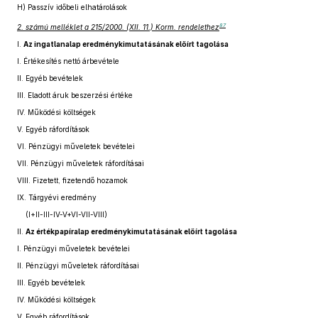
H) Passzív időbeli elhatárolások
87
2. számú melléklet a 215/2000. (XII. 11.) Korm. rendelethez
I.
Az ingatlanalap eredménykimutatásának előírt tagolása
I.
Értékesítés nettó árbevétele
II.
Egyéb bevételek
III.
Eladott áruk beszerzési értéke
IV.
Működési költségek
V.
Egyéb ráfordítások
VI.
Pénzügyi műveletek bevételei
VII.
Pénzügyi műveletek ráfordításai
VIII.
Fizetett, fizetendő hozamok
IX.
Tárgyévi eredmény
(I+II-III-IV-V+VI-VII-VIII)
II.
Az értékpapíralap eredménykimutatásának előírt tagolása
I.
Pénzügyi műveletek bevételei
II.
Pénzügyi műveletek ráfordításai
III.
Egyéb bevételek
IV.
Működési költségek
V.
Egyéb ráfordítások