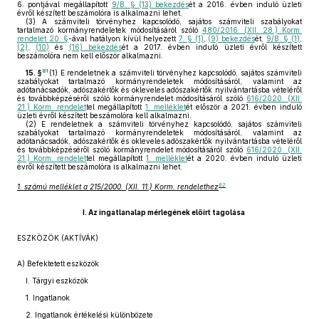
6. pontjával megállapított
9/B. § (13) bekezdés
ét a 2016. évben induló üzleti
évről készített beszámolóra is alkalmazni lehet.
(3)
A számviteli törvényhez kapcsolódó, sajátos számviteli szabályokat
tartalmazó kormányrendeletek módosításáról szóló
480/2016. (XII. 28.) Korm.
rendelet 20. §
-ával hatályon kívül helyezett
7. § (1)
,
(9) bekezdés
ét,
9/B. § (1)
,
(2)
,
(10)
és
(16) bekezdés
ét a 2017. évben induló üzleti évről készített
beszámolóra nem kell először alkalmazni.
81
15. §
(1)
E rendeletnek a számviteli törvényhez kapcsolódó, sajátos számviteli
szabályokat tartalmazó kormányrendeletek módosításáról, valamint az
adótanácsadók, adószakértők és okleveles adószakértők nyilvántartásba vételéről
és továbbképzéséről szóló kormányrendelet módosításáról szóló
616/2020. (XII.
21.) Korm. rendelet
tel megállapított
1. melléklet
ét először a 2021. évben induló
üzleti évről készített beszámolóra kell alkalmazni.
(2)
E rendeletnek a számviteli törvényhez kapcsolódó, sajátos számviteli
szabályokat tartalmazó kormányrendeletek módosításáról, valamint az
adótanácsadók, adószakértők és okleveles adószakértők nyilvántartásba vételéről
és továbbképzéséről szóló kormányrendelet módosításáról szóló
616/2020. (XII.
21.) Korm. rendelet
tel megállapított
1. melléklet
ét a 2020. évben induló üzleti
évről készített beszámolóra is alkalmazni lehet.
82
1. számú melléklet a 215/2000. (XII. 11.) Korm. rendelethez
I. Az ingatlanalap mérlegének előírt tagolása
ESZKÖZÖK (AKTÍVÁK)
A) Befektetett eszközök
I. Tárgyi eszközök
1. Ingatlanok
2. Ingatlanok értékelési különbözete