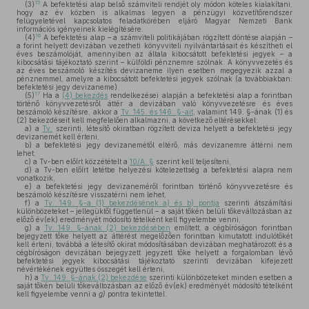
15
(3)
A befektetési alap belső számviteli rendjét oly módon köteles kialakítani,
hogy az év közben is alkalmas legyen a pénzügyi közvetítőrendszer
felügyeletével kapcsolatos feladatkörében eljáró Magyar Nemzeti Bank
információs igényeinek kielégítésére.
16
(4)
A befektetési alap – a számviteli politikájában rögzített döntése alapján –
a forint helyett devizában vezetheti könyvviteli nyilvántartásait és készítheti el
éves beszámolóját, amennyiben az általa kibocsátott befektetési jegyek – a
kibocsátási tájékoztató szerint – külföldi pénznemre szólnak. A könyvvezetés és
az éves beszámoló készítés devizaneme ilyen esetben megegyezik azzal a
pénznemmel, amelyre a kibocsátott befektetési jegyek szólnak (a továbbiakban:
befektetési jegy devizaneme).
17
(5)
Ha a
(4) bekezdés
rendelkezései alapján a befektetési alap a forintban
történő könyvvezetésről áttér a devizában való könyvvezetésre és éves
beszámoló készítésre, akkor a
Tv. 145. és 146. §-ait
, valamint 149. §-ának (1) és
(2) bekezdéseit kell megfelelően alkalmazni, a következő eltérésekkel:
a)
a
Tv.
szerinti, létesítő okiratban rögzített deviza helyett a befektetési jegy
devizanemét kell érteni,
b)
a befektetési jegy devizanemétől eltérő, más devizanemre áttérni nem
lehet,
c)
a Tv-ben előírt közzétételt a
10/A. §
szerint kell teljesíteni,
d)
a Tv-ben előírt letétbe helyezési kötelezettség a befektetési alapra nem
vonatkozik,
e)
a befektetési jegy devizaneméről forintban történő könyvvezetésre és
beszámoló készítésre visszatérni nem lehet,
f)
a
Tv. 149. §-a (1) bekezdésének a) és b) pontja
szerinti átszámítási
különbözeteket – jellegüktől függetlenül – a saját tőkén belüli tőkeváltozásban az
előző év(ek) eredményét módosító tételként kell figyelembe venni,
g)
a
Tv. 149. §-ának (2) bekezdésében
említett, a cégbíróságon forintban
bejegyzett tőke helyett az áttérést megelőzően forintban kimutatott indulótőkét
kell érteni, továbbá a létesítő okirat módosításában devizában meghatározott és a
cégbíróságon devizában bejegyzett jegyzett tőke helyett a forgalomban lévő
befektetési jegyek kibocsátási tájékoztató szerinti devizában kifejezett
névértékének együttes összegét kell érteni,
h)
a
Tv. 149. §-ának (2) bekezdése
szerinti különbözeteket minden esetben a
saját tőkén belüli tőkeváltozásban az előző év(ek) eredményét módosító tételként
kell figyelembe venni a
g)
pontra tekintettel.