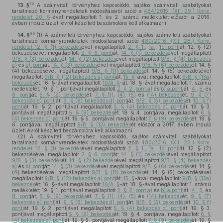
79
13. §
A számviteli törvényhez kapcsolódó, sajátos számviteli szabályokat
tartalmazó kormányrendeletek módosításáról szóló a
484/2015. (XII. 29.) Korm.
rendelet 20. §
-ával megállapított 1. és 2. számú mellékletét először a 2016.
évben induló üzleti évről készített beszámolóra kell alkalmazni.
80
14. §
(1)
A számviteli törvényhez kapcsolódó, sajátos számviteli szabályokat
tartalmazó kormányrendeletek módosításáról szóló
480/2016. (XII. 28.) Korm.
rendelet 12. § (1) bekezdés
ével megállapított
2. § 1.
,
1a.
,
1b. pont
ját; 12. § (2)
bekezdésével megállapított
2. § 6. pont
ját;
14. § (1) bekezdés
ével megállapított
9/B. § (3) bekezdés
ét;
14. § (2) bekezdés
ével megállapított
9/B. § (4) bekezdés
a)
és
b) pont
ját;
14. § (3) bekezdés
ével megállapított
9/B. § (6) bekezdés
ét; 14. §
(4) bekezdésével megállapított
9/B. § (11) bekezdés
ét; 14. § (5) bekezdésével
megállapított
9/B. § (12) bekezdés a) pont
ját;
15. §
-ával megállapított
9/B. § (13a)
bekezdés
ét; 16. §-ával megállapított
10/A. §
-át; 18. §-ával megállapított 1. számú
mellékletét; 19. § 1. pontjával megállapított
2. § 2. pont a)
és
b) alpont
ját,
4.
,
5.
és
8. pont
ját,
5. § (9) bekezdés
ét,
7. § (1)
,
(4)
,
(5)
és
(14) bekezdés
ét,
9. § (7)
bekezdés e) pont
ját,
9. § (8) bekezdés d) pont
ját,
9/B. § (5) bekezdés
ét,
10. § f)
pont
ját; 19. § 2. pontjával megállapított
5. § (4) bekezdés d) pont
ját; 19. § 3.
pontjával megállapított
5. § (9) bekezdés
ét; 19. § 4. pontjával megállapított
6. §
(4) bekezdés d) pont
ját; 19. § 5. pontjával megállapított
7. § (9) bekezdés
ét; 19. §
6. pontjával megállapított
9/B. § (13) bekezdés
ét először a 2017. évben induló
üzleti évről készített beszámolóra kell alkalmazni.
(2)
A számviteli törvényhez kapcsolódó, sajátos számviteli szabályokat
tartalmazó kormányrendeletek módosításáról szóló
480/2016. (XII. 28.) Korm.
rendelet 12. § (1) bekezdés
ével megállapított
2. § 1.
,
1a.
,
1b. pont
ját; 12. § (2)
bekezdésével megállapított
2. § 6. pont
ját;
14. § (1) bekezdés
ével megállapított
9/B. § (3) bekezdés
ét;
14. § (2) bekezdés
ével megállapított
9/B. § (4) bekezdés
a)
és
b) pont
ját;
14. § (3) bekezdés
ével megállapított
9/B. § (6) bekezdés
ét; 14. §
(4) bekezdésével megállapított
9/B. § (11) bekezdés
ét; 14. § (5) bekezdésével
megállapított
9/B. § (12) bekezdés a) pont
ját;
15. §
-ával megállapított
9/B. § (13a)
bekezdés
ét; 16. §-ával megállapított
10/A. §
-át; 18. §-ával megállapított 1. számú
mellékletét; 19. § 1. pontjával megállapított
2. § 2. pont a)
és
b) alpont
ját,
4.
,
5.
és
8. pont
ját,
5. § (9) bekezdés
ét,
7. § (1)
,
(4)
,
(5)
és
(14) bekezdés
ét,
9. § (7)
bekezdés e) pont
ját,
9. § (8) bekezdés d) pont
ját,
9/B. § (5) bekezdés
ét,
10. § f)
pont
ját; 19. § 2. pontjával megállapított
5. § (4) bekezdés d) pont
ját; 19. § 3.
pontjával megállapított
5. § (9) bekezdés
ét; 19. § 4. pontjával megállapított
6. §
(4) bekezdés d) pont
ját; 19. § 5. pontjával megállapított
7. § (9) bekezdés
ét; 19. §