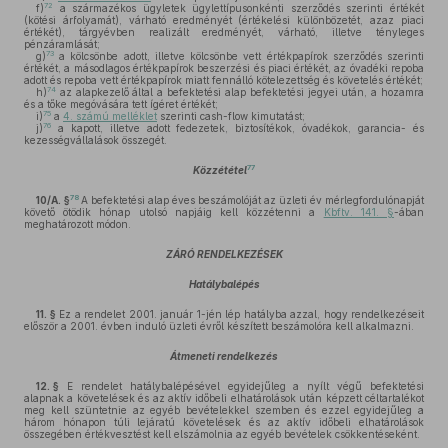
72
f)
a származékos ügyletek ügylettípusonkénti szerződés szerinti értékét
(kötési árfolyamát), várható eredményét (értékelési különbözetét, azaz piaci
értékét), tárgyévben realizált eredményét, várható, illetve tényleges
pénzáramlását;
73
g)
a kölcsönbe adott, illetve kölcsönbe vett értékpapírok szerződés szerinti
értékét, a másodlagos értékpapírok beszerzési és piaci értékét, az óvadéki repoba
adott és repoba vett értékpapírok miatt fennálló kötelezettség és követelés értékét;
74
h)
az alapkezelő által a befektetési alap befektetési jegyei után, a hozamra
és a tőke megóvására tett ígéret értékét;
75
i)
a
4. számú melléklet
szerinti cash-flow kimutatást;
76
j)
a kapott, illetve adott fedezetek, biztosítékok, óvadékok, garancia- és
kezességvállalások összegét.
77
Közzététel
78
10/A. §
A befektetési alap éves beszámolóját az üzleti év mérlegfordulónapját
követő ötödik hónap utolsó napjáig kell közzétenni a
Kbftv. 141. §
-ában
meghatározott módon.
ZÁRÓ RENDELKEZÉSEK
Hatálybalépés
11. §
Ez a rendelet 2001. január 1-jén lép hatályba azzal, hogy rendelkezéseit
először a 2001. évben induló üzleti évről készített beszámolóra kell alkalmazni.
Átmeneti rendelkezés
12. §
E rendelet hatálybalépésével egyidejűleg a nyílt végű befektetési
alapnak a követelések és az aktív időbeli elhatárolások után képzett céltartalékot
meg kell szüntetnie az egyéb bevételekkel szemben és ezzel egyidejűleg a
három hónapon túli lejáratú követelések és az aktív időbeli elhatárolások
összegében értékvesztést kell elszámolnia az egyéb bevételek csökkentéseként.