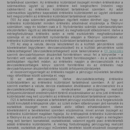
tartalékával szemben. Az értékelési különbözet összegét minden értékeléskor a
származékos ügylet új piaci értékére kell kiegészíteni (növelni vagy
csökkenteni) az értékelési különbözet tartalékával szemben. Az adott
származékos ügylethez kapcsolódó értékelési különbözetet az ügylet zárásakor
kell megszüntetni az értékelési különbözet tartalékával szemben.
(10)
Az alap számviteli politikájában rögzített módon dönthet úgy, hogy az
értékelési különbözetet minden értékelés alkalmával elszámolja a főkönyvi
számlákon, vagy év közben csak a 0. Nyilvántartási számlák számlaosztályban
elkülönítetten rögzíti az átértékeléseket, és meghatározott időközönként, illetve a
mérlegfordulónapi értékelés során a nettó eszközérték meghatározásakor
számolja el az elkülönített nyilvántartás alapján a főkönyvi számlákon az
értékelési különbözetet az értékelési különbözet tartalékával szemben.
(11)
Az alap a valuta, deviza készleteket és a külföldi pénzértékre szóló
követeléseket (együttesen: devizaeszközöket) és a külföldi pénzértékre szóló
kötelezettségeket (devizakötelezettségeket) azok bekerülésekor a
(3) bekezdés
szerinti devizaárfolyamon átszámított forintértéken veszi fel a könyveibe – a
forintért vett valutát, devizát az érte fizetett forintösszegben – és a számviteli
politikájában rögzített módon, az értékelés napján a devizaeszközök és a
devizakötelezettségek könyv szerinti forintértéke és az értékelés napi
devizaárfolyamon átszámított értéke közötti árfolyamkülönbözetek
a)
összevont egyenlegét az értékelés napján a pénzügyi műveletek bevételei
vagy ráfordításai között számolja el, vagy
b)
az adott devizaeszköz, illetve devizakötelezettség értékelési
különbözetében az értékelési különbözet tartalékával szemben. A
b)
pont
szerinti esetben a valuta, deviza eladásakor, átváltásakor, a devizaeszköz és a
devizakötelezettség pénzügyi rendezésekor pénzügyileg realizált
árfolyamkülönbözet eredményként történő elszámolásakor az arra jutó értékelési
különbözetet meg kell szüntetni az értékelési különbözet tartalékával szemben.
(12)
A befektetési alapnak a befektetett pénzügyi eszközök és a forgóeszközök
között kimutatott értékpapírok után, az üzleti évben időarányosan járó kamatok és
osztalékok összegét nem szabad aktív időbeli elhatárolásként, illetve
követelésként a bevételekkel szemben elszámolnia, mivel annak összegét az
értékelési különbözet magában foglalja. Az értékpapírok értékelési különbözetét
a főkönyvi és az analitikus nyilvántartásokban, valamint év végén a mérlegben
meg kell bontani kamatokból, osztalékokból, valamint egyéb piaci értékítéletből
adódó értékelési különbözetre. A mérleg fordulónapjáig pénzügyileg realizált
kamatok, osztalékok pénzügyi műveletek bevételei között elszámolt összegével