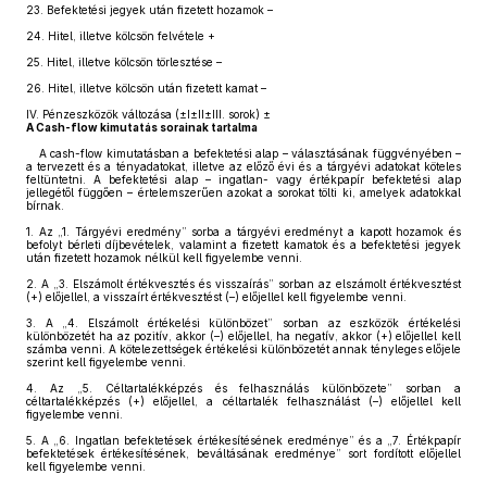
23.
Befektetési jegyek után fizetett hozamok –
24.
Hitel, illetve kölcsön felvétele +
25.
Hitel, illetve kölcsön törlesztése –
26.
Hitel, illetve kölcsön után fizetett kamat –
IV.
Pénzeszközök változása (±I±II±III. sorok) ±
A Cash-flow kimutatás sorainak tartalma
A cash-flow kimutatásban a befektetési alap – választásának függvényében –
a tervezett és a tényadatokat, illetve az előző évi és a tárgyévi adatokat köteles
feltüntetni. A befektetési alap – ingatlan- vagy értékpapír befektetési alap
jellegétől függően – értelemszerűen azokat a sorokat tölti ki, amelyek adatokkal
bírnak.
1.
Az „1. Tárgyévi eredmény” sorba a tárgyévi eredményt a kapott hozamok és
befolyt bérleti díjbevételek, valamint a fizetett kamatok és a befektetési jegyek
után fizetett hozamok nélkül kell figyelembe venni.
2.
A „3. Elszámolt értékvesztés és visszaírás” sorban az elszámolt értékvesztést
(+) előjellel, a visszaírt értékvesztést (–) előjellel kell figyelembe venni.
3.
A „4. Elszámolt értékelési különbözet” sorban az eszközök értékelési
különbözetét ha az pozitív, akkor (–) előjellel, ha negatív, akkor (+) előjellel kell
számba venni. A kötelezettségek értékelési különbözetét annak tényleges előjele
szerint kell figyelembe venni.
4.
Az „5. Céltartalékképzés és felhasználás különbözete” sorban a
céltartalékképzés (+) előjellel, a céltartalék felhasználást (–) előjellel kell
figyelembe venni.
5.
A „6. Ingatlan befektetések értékesítésének eredménye” és a „7. Értékpapír
befektetések értékesítésének, beváltásának eredménye” sort fordított előjellel
kell figyelembe venni.