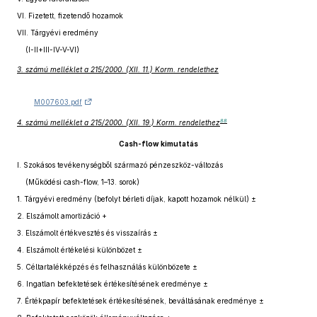
VI.
Fizetett, fizetendő hozamok
VII.
Tárgyévi eredmény
(I-II+III-IV-V-VI)
3. számú melléklet a 215/2000. (XII. 11.) Korm. rendelethez
M007603.pdf
88
4. számú melléklet a 215/2000. (XII. 19.) Korm. rendelethez
Cash-flow kimutatás
I.
Szokásos tevékenységből származó pénzeszköz-változás
(Működési cash-flow, 1–13. sorok)
1.
Tárgyévi eredmény (befolyt bérleti díjak, kapott hozamok nélkül) ±
2.
Elszámolt amortizáció +
3.
Elszámolt értékvesztés és visszaírás ±
4.
Elszámolt értékelési különbözet ±
5.
Céltartalékképzés és felhasználás különbözete ±
6.
Ingatlan befektetések értékesítésének eredménye ±
7.
Értékpapír befektetések értékesítésének, beváltásának eredménye ±