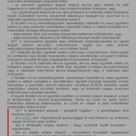
számviteli politikájában választott módon
– az azonnali ügyletrész tárgyát képező deviza piaci értékét és ettől
függetlenül a határidős ügyletrész piaci értékét önállóan értékelve, vagy
– az ügylet tárgyát képező deviza spot árfolyama és határidős kötési árfolyama
közötti különbözet forintra átszámított időarányos összegét (az azonnali és a
határidős ügyletrész összetett értékelése esetén);
d)
tőzsdén kívüli kamatlábügyletek (kamatalapú határidős és swap ügyletek)
esetén az alap számviteli politikájában választott módon, a változó kamatláb és a
fixkamatláb névleges tőkeösszegre vetített
– teljes lejárati időre jutó összege diszkontált értékének különbözetét, vagy
– adott elszámolási időszakra jutó időarányos összege közötti különbözetet.
35
(5)
A származékos ügyletek piaci értékének meghatározásakor az ügylet
tárgyát képező pénzügyi instrumentum, egyéb áru piaci árának
meghatározásakor figyelembe kell venni többek között:
36
a)
határidős tőzsdei ügyletek esetén a pénzügyi instrumentum, illetve egyéb
áru értékelési napi tőzsdei kereskedési napjára vonatkozóan a központi értéktár,
a központi szerződő fél által megállapított elszámolóárát, árfolyamát;
b)
tőzsdén kívüli határidős deviza ügyletek, deviza swap ügyletek esetén az
értékelés napján érvényes, az MNB által közzétett hivatalos devizaárfolyamot
vagy a választott hitelintézet deviza-átlagárfolyamát vagy a határidős piaci
árfolyamot;
c)
tőzsdén kívüli kamatlábügyletek (kamatalapú határidős és swap ügyletek)
esetén a változó kamatláb a szerződésben rögzített irányadó kamatláb, ennek
hiányában a szerződés szerinti időszakra vonatkozó BUBOR értékelés napját
megelőzően utoljára közzétett mértékét, vagy az értékelés napján érvényes
határidős piaci kamatláb mértéke;
d)
egyéb tőzsdén kívüli ügyletek esetében az elismert piacon kialakult, a piaci
ár tendenciáját is tükröző árajánlatokkal, illetve az üzleti év során történt
értékesítés adataival alátámasztott, az üzleti év végén a piaci értékítéletet
megfelelően jellemző árat.
37
(6)
A befektetési alapnak – jellegétől függően – a portfoliójában lévő
eszközei közül:
a)
a
Kbftv.
-ben meghatározott gyakorisággal át kell értékelni az értékelés
napján érvényes piaci értékre:
aa)
a bérbeadás céljára vásárolt – tárgyi eszközök között kimutatott –
ingatlanokat,
ab)
az eladás céljára vásárolt – készletként kimutatott ingatlanokat