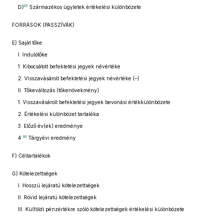
85
D)
Származékos ügyletek értékelési különbözete
FORRÁSOK (PASSZÍVÁK)
E) Saját tőke
I. Indulótőke
1. Kibocsátott befektetési jegyek névértéke
2. Visszavásárolt befektetési jegyek névértéke (–)
II. Tőkeváltozás (tőkenövekmény)
1. Visszavásárolt befektetési jegyek bevonási értékkülönbözete
2. Értékelési különbözet tartaléka
3. Előző év(ek) eredménye
86
4.
Tárgyévi eredmény
F) Céltartalékok
G) Kötelezettségek
I. Hosszú lejáratú kötelezettségek
II. Rövid lejáratú kötelezettségek
III. Külföldi pénzértékre szóló kötelezettségek értékelési különbözete