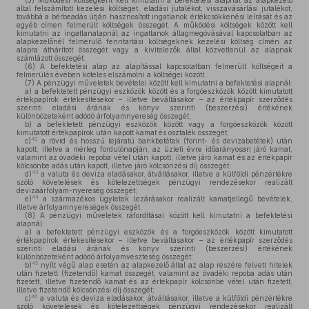
(5)
Működési költségként kell kimutatni a befektetési alapnál az alapkezelő
által felszámított kezelési költséget, eladási jutalékot, visszavásárlási jutalékot,
továbbá a bérbeadás útján hasznosított ingatlanok értékcsökkenési leírását és az
egyéb címen felmerült költségek összegét. A működési költségek között kell
kimutatni az ingatlanalapnál az ingatlanok állagmegóvásával kapcsolatban az
alapkezelőnél felmerülő fenntartási költségeknek kezelési költség címén az
alapra áthárított összegét vagy a kivitelezők által közvetlenül az alapnak
számlázott összegét.
(6)
A befektetési alap az alapítással kapcsolatban felmerült költségeit a
felmerülés évében köteles elszámolni a költségei között.
(7)
A pénzügyi műveletek bevételei között kell kimutatni a befektetési alapnál:
a)
a befektetett pénzügyi eszközök között és a forgóeszközök között kimutatott
értékpapírok értékesítésekor – illetve beváltásakor – az értékpapír szerződés
szerinti eladási árának és könyv szerinti (beszerzési) értékének
különbözeteként adódó árfolyamnyereség összegét;
b)
a befektetett pénzügyi eszközök között vagy a forgóeszközök között
kimutatott értékpapírok után kapott kamat és osztalék összegét;
42
c)
a rövid és hosszú lejáratú bankbetétek (forint- és devizabetétek) után
kapott, illetve a mérleg fordulónapján, az üzleti évre időarányosan járó kamat,
valamint az óvadéki repoba vétel után kapott, illetve járó kamat és az értékpapír
kölcsönbe adás után kapott, illetve járó kölcsönzési díj összegét;
43
d)
a valuta és deviza eladásakor, átváltásakor, illetve a külföldi pénzértékre
szóló követelések és kötelezettségek pénzügyi rendezésekor realizált
devizaárfolyam-nyereség összegét;
44
e)
a származékos ügyletek lezárásakor realizált kamatjellegű bevételek,
illetve árfolyamnyereségek összegét.
(8)
A pénzügyi műveletek ráfordításai között kell kimutatni a befektetési
alapnál:
a)
a befektetett pénzügyi eszközök és a forgóeszközök között kimutatott
értékpapírok értékesítésekor – illetve beváltásakor – az értékpapír szerződés
szerinti eladási árának és könyv szerinti (beszerzési) értékének
különbözeteként adódó árfolyamveszteség összegét;
45
b)
nyílt végű alap esetén az alapkezelő által az alap részére felvett hitelek
után fizetett (fizetendő) kamat összegét, valamint az óvadéki repoba adás után
fizetett, illetve fizetendő kamat és az értékpapír kölcsönbe vétel után fizetett,
illetve fizetendő kölcsönzési díj összegét;
46
c)
a valuta és deviza eladásakor, átváltásakor, illetve a külföldi pénzértékre
szóló követelések és kötelezettségek pénzügyi rendezésekor realizált