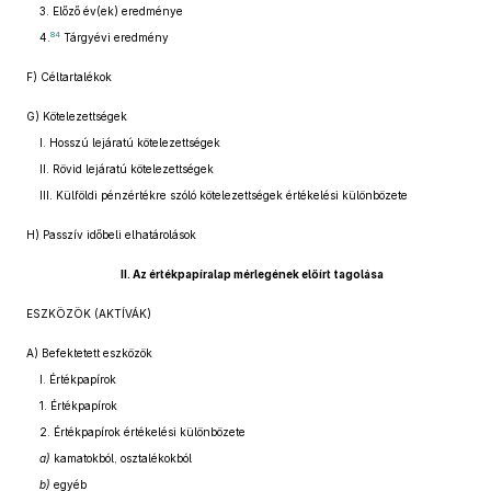
3. Előző év(ek) eredménye
84
4.
Tárgyévi eredmény
F) Céltartalékok
G) Kötelezettségek
I. Hosszú lejáratú kötelezettségek
II. Rövid lejáratú kötelezettségek
III. Külföldi pénzértékre szóló kötelezettségek értékelési különbözete
H) Passzív időbeli elhatárolások
II. Az értékpapíralap mérlegének előírt tagolása
ESZKÖZÖK (AKTÍVÁK)
A) Befektetett eszközök
I. Értékpapírok
1. Értékpapírok
2. Értékpapírok értékelési különbözete
a)
kamatokból, osztalékokból
b)
egyéb