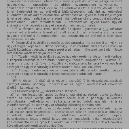
egymáshoz rendelésével létrehozott, a swap ügyletekkel azonos jellegű összetett
ügyletekhez – kapcsolódó – és ahhoz hozzárendelten nyilvántartott –
devizahitelt, devizabetétet, deviza- és valutakészletet a lejárati idő alatt nem
lehet átértékelni és az értékelési különbözetként, valamint az értékelési
különbözet tartalékaként elszámolni. Azokat csak az ügylet lejárati ideje végén
lehet a pénzügyi realizáláskor eredményként elszámolni a pénzügyi műveletek
bevételeiben, illetve ráfordításaiban. A származékos ügylet (swap ügylet)
értékelési különbözetét az ügylet zárásakor kell megszüntetni.
62
(6)
A tőzsdén kívül kötött határidős és opciós ügyleteket a
7. §
előírásai
szerint kell értékelni a lejárati idő alatt és azok piaci értékét a származékos
ügyletek értékelési különbözetében kell elszámolni az értékelési különbözet
tartalékával szemben.
(7)
Elszámolási határidős és opciós ügylet zárásakor (ha az opciót lehívják) az
ügylet tárgyát képező áru, illetve pénzügyi instrumentum piaci ára és a kötési ár
közötti különbözet pénzügyi rendezését a pénzügyi műveletek bevételei, illetve
ráfordításai között számolják el a felek.
63
(8)
Tőzsdén kötött határidős és opciós ügyletek esetén a központi értéktárhoz,
a központi szerződő félhez átutalt pénzügyi fedezet, alapletét és – a kötési ár,
valamint a piaci ár (árfolyam) közötti árkülönbözetként befizetett – változó letét
összegét az ügylet lezárásáig a követeléseken belül kell kimutatni.
64
(9)
A központi értéktár, a központi szerződő fél által árkülönbözetként átutalt
összeget az ügylet lezárásáig a kötelezettségeken belül kell kimutatni.
65
(10)
66
(11)
A központi értéktártól, a központi szerződő féltől visszakapott alapletét
összegét annak pénzügyi rendezésekor az egyéb követeléseket csökkentő
tételként kell elszámolni.
(12)
Az opciós díjat a
Tv.
szerint kell elszámolni:
67
a)
a nem leszállítási opciós ügyletek, valamint az eladási opciós ügyletek
esetén az opció vevője által fizetett opciós díjat a pénzügyi műveletek
ráfordításaként kell elszámolni, és ha az a mérleg fordulónapja után jár le és
jelentős összegű, akkor az ügylet zárásáig időbelileg elhatárolható;
b)
a leszállítási vételi opciós ügylet esetén az opció vevője a kifizetett opciós
díjat, ha az opció forgatási célú eszköz beszerzéshez kapcsolódik a pénzügyi
műveletek ráfordításaként, ha befektetési eszköz (ingatlan, gépek,
berendezések, felszerelések) beszerzéshez kapcsolódik, akkor követelésként
kell elszámolni és az opció lehívásakor az eszköz beszerzési értékét növeli a
követelések csökkentésével egyidejűleg.
68