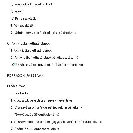
a)
kamatokból, osztalékokból
b)
egyéb
IV. Pénzeszközök
1. Pénzeszközök
2. Valuta, devizabetét értékelési különbözete
C) Aktív időbeli elhatárolások
1. Aktív időbeli elhatárolások
2. Aktív időbeli elhatárolások értékvesztése (–)
83
D)
Származékos ügyletek értékelési különbözete
FORRÁSOK (PASSZÍVÁK)
E) Saját tőke
I. Indulótőke
1. Kibocsátott befektetési jegyek névértéke
2. Visszavásárolt befektetési jegyek névértéke (–)
II. Tőkeváltozás (tőkenövekmény)
1. Visszavásárolt befektetési jegyek bevonási értékkülönbözete
2. Értékelési különbözet tartaléka