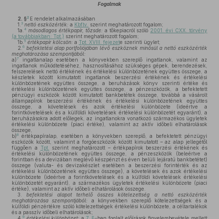
Fogalmak
2
2. §
E rendelet alkalmazásában
3
1.
nettó eszközérték:
a
Kbftv.
szerint meghatározott fogalom;
4
1a.
másodlagos értékpapír, tőzsde:
a tőkepiacról szóló
2001. évi CXX. törvény
(a továbbiakban: Tpt.)
szerint meghatározott fogalom;
5
1b.
értékpapír kölcsön:
a
Tpt. XVIII. fejezet
e szerinti ügylet;
6
2.
befektetési alap portfoliójában lévő eszköznek minősül a nettó eszközérték
meghatározása szempontjából:
7
a)
ingatlanalap esetében a könyvekben szereplő ingatlanok, valamint az
ingatlanok működtetéséhez, hasznosításához szükséges gépek, berendezések,
felszerelések nettó értékének és értékelési különbözetének együttes összege, a
készletek között kimutatott ingatlanok beszerzési értékének és értékelési
különbözetének együttes összege, a beruházások könyv szerinti értéke és
értékelési különbözetének együttes összege, a pénzeszközök, a befektetett
pénzügyi eszközök között kimutatott bankbetétek összege, továbbá a vásárolt
állampapírok beszerzési értékének és értékelési különbözetének együttes
összege, a követelések és azok értékelési különbözete (ideértve a
forintkövetelések és a külföldi követelések értékelési különbözetét egyaránt), a
beruházásokra adott előlegek, az ingatlanokra vonatkozó származékos ügyletek
értékelési különbözete (piaci értéke), valamint az aktív időbeli elhatárolások
összege,
8
b)
értékpapíralap, esetében a könyvekben szereplő, a befektetett pénzügyi
eszközök között, valamint a forgóeszközök között kimutatott – az alap jellegétől
függően a
Tpt.
szerint meghatározott – értékpapírok beszerzési értékének és
értékelési különbözetének együttes összege, a pénzeszközök (beleértve a
forintban és a devizában meglévő készpénzt és éven belüli lejáratú bankbetétet)
összege (valuta- és devizakészlet esetében a beszerzési forintérték és az
értékelési különbözetének együttes összege), a követelések és azok értékelési
különbözete (ideértve a forintkövetelések és a külföldi követelések értékelési
különbözetét egyaránt), a származékos ügyletek értékelési különbözete (piaci
értéke), valamint az aktív időbeli elhatárolások összege.
3.
befektetési alapot terhelő összes kötelezettség a nettó eszközérték
meghatározása szempontjából:
a könyvekben szereplő kötelezettségek és a
külföldi pénzértékre szóló kötelezettségek értékelési különbözete, a céltartalékok
és a passzív időbeli elhatárolások;
9
4.
értékelési különbözet:
a
7. §
-ban foglalt előírások figyelembevétele mellett