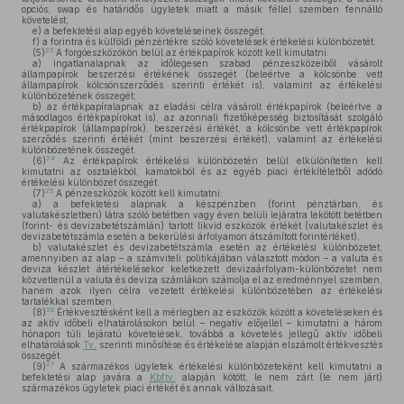
opciós, swap és határidős ügyletek miatt a másik féllel szemben fennálló
követelést;
e)
a befektetési alap egyéb követeléseinek összegét;
f)
a forintra és külföldi pénzértékre szóló követelések értékelési különbözetét.
23
(5)
A forgóeszközökön belül az értékpapírok között kell kimutatni:
a)
ingatlanalapnak az időlegesen szabad pénzeszközeiből vásárolt
állampapírok beszerzési értékének összegét (beleértve a kölcsönbe vett
állampapírok kölcsönszerződés szerinti értékét is), valamint az értékelési
különbözetének összegét;
b)
az értékpapíralapnak az eladási célra vásárolt értékpapírok (beleértve a
másodlagos értékpapírokat is), az azonnali fizetőképesség biztosítását szolgáló
értékpapírok (állampapírok), beszerzési értékét, a kölcsönbe vett értékpapírok
szerződés szerinti értékét (mint beszerzési értékét), valamint az értékelési
különbözetének összegét.
24
(6)
Az értékpapírok értékelési különbözetén belül elkülönítetten kell
kimutatni az osztalékból, kamatokból és az egyéb piaci értékítéletből adódó
értékelési különbözet összegét.
25
(7)
A pénzeszközök között kell kimutatni:
a)
a befektetési alapnak a készpénzben (forint pénztárban, és
valutakészletben) látra szóló betétben vagy éven belüli lejáratra lekötött betétben
(forint- és devizabetétszámlán) tartott likvid eszközök értékét (valutakészlet és
devizabetétszámla esetén a bekerülési árfolyamon átszámított forintértéket),
b)
valutakészlet és devizabetétszámla esetén az értékelési különbözetet,
amennyiben az alap – a számviteli politikájában választott módon – a valuta és
deviza készlet átértékelésekor keletkezett devizaárfolyam-különbözetet nem
közvetlenül a valuta és deviza számlákon számolja el az eredménnyel szemben,
hanem azok ilyen célra vezetett értékelési különbözetében az értékelési
tartalékkal szemben.
26
(8)
Értékvesztésként kell a mérlegben az eszközök között a követeléseken és
az aktív időbeli elhatárolásokon belül – negatív előjellel – kimutatni a három
hónapon túli lejáratú követelések, továbbá a követelés jellegű aktív időbeli
elhatárolások
Tv.
szerinti minősítése és értékelése alapján elszámolt értékvesztés
összegét.
27
(9)
A származékos ügyletek értékelési különbözeteként kell kimutatni a
befektetési alap javára a
Kbftv.
alapján kötött, le nem zárt (le nem járt)
származékos ügyletek piaci értékét és annak változásait.