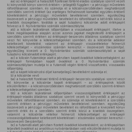
aa)
az értékpapírt a halasztott fizetéssel történő eladás szabályai szerint vezeti
ki könyveiből könyv szerinti értékén – jellegétől függően – a pénzügyi műveletek
ráfordításaival szemben, és számolja el a kölcsönszerződésben meghatározott
szerződés szerinti értéket (az esetleges felhalmozott kamattal együttes értéket)
követelésként a pénzügyi műveletek bevételeivel szemben, egyidejűleg
összevezeti a pénzügyi műveletek bevételeit és ráfordításait a két érték közül a
kisebbik összegében, továbbá a saját tulajdonú kölcsönbe adott értékpapírt
felveszi a 0. Nyilvántartási számlák számlaosztályba,
ab)
a kölcsön lejáratának időpontjában a visszakapott értékpapírt, illetve a
felek megállapodása alapján azzal azonos jogokat megtestesítő értékpapírt a
szerződés szerinti értéken az értékpapír-beszerzés általános szabályai szerint
veszi fel könyveibe a kötelezettségekkel szemben, és a kölcsönbe adáskor
keletkezett követelést, valamint az értékpapír visszavételekor felmerült
kötelezettséget – elszámolási számlán keresztül – összevezeti (beszámítja),
egyidejűleg kivezeti a 0. Nyilvántartási számlák számlaosztályból a saját
tulajdonú kölcsönadott értékpapírt,
ac)
a kölcsön futamideje alatt a pénzben kapott óvadékot kötelezettségként, az
értékpapír formájában kapott óvadékot a 0. Nyilvántartási számlák
számlaosztályban mutatja ki a futamidő végén történő visszafizetés, visszaadás
időpontjáig,
ad)
a kapott kölcsönzési díjat kamatjellegű bevételként számolja el;
b)
a kölcsönbe vevő
ba)
a halasztott fizetéssel történő értékpapír-beszerzés szabályai szerint veszi
fel könyveibe a kölcsönbe kapott értékpapírt – az értékpapírok között
elkülönítetten – a kölcsönszerződésben meghatározott szerződés szerinti értéken
a kötelezettségekkel szemben,
bb)
a kölcsön lejáratának időpontjában visszaszolgáltatott értékpapírt az
értékpapír-eladás általános szabályai szerint vezeti ki könyveiből a pénzügyi
műveletek ráfordításaival szemben, és számolja el követelésként a szerződés
szerinti értéken a pénzügyi műveletek bevételeivel szemben, egyidejűleg
összevezeti a pénzügyi műveletek bevételeit és ráfordításait a kivezetett könyv
szerinti érték és a szerződés szerinti érték közül a kisebbik összegében,
valamint a kölcsönbe vételkor felmerült kötelezettséget az értékpapír
visszaszolgáltatásakor keletkezett követeléssel – elszámolási számlán keresztül –
összevezeti (beszámítja),
bc)
a futamidő alatt pénzben fizetett óvadékot követelésként, az értékpapírban
teljesített óvadékot az analitikus nyilvántartásban való elkülönítésként mutatja ki