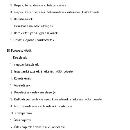
3. Gépek, berendezések, felszerelések
4. Gépek, berendezések, felszerelések értékelési különbözete
5. Beruházások
6. Beruházásra adott előlegek
II. Befektetett pénzügyi eszközök
1. Hosszú lejáratú bankbetétek
B) Forgóeszközök
I. Készletek
1. Ingatlankészletek
2. Ingatlankészletek értékelési különbözete
II. Követelések
1. Követelések
2. Követelések értékvesztése (–)
3. Külföldi pénzértékre szóló követelések értékelési különbözete
4. Forintkövetelések értékelési különbözete
III. Értékpapírok
1. Értékpapírok
2. Értékpapírok értékelési különbözete