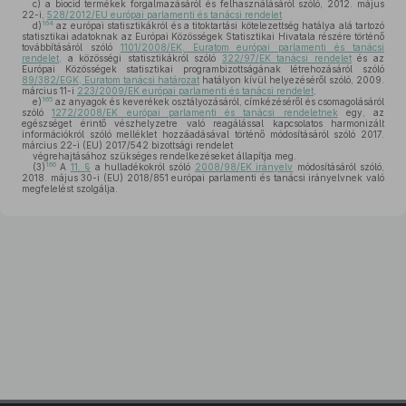
c)
a biocid termékek forgalmazásáról és felhasználásáról szóló, 2012. május
22-i,
528/2012/EU európai parlamenti és tanácsi rendelet
164
d)
az európai statisztikákról és a titoktartási kötelezettség hatálya alá tartozó
statisztikai adatoknak az Európai Közösségek Statisztikai Hivatala részére történő
továbbításáról szóló
1101/2008/EK, Euratom európai parlamenti és tanácsi
rendelet,
a közösségi statisztikákról szóló
322/97/EK tanácsi rendelet
és az
Európai Közösségek statisztikai programbizottságának létrehozásáról szóló
89/382/EGK, Euratom tanácsi határozat
hatályon kívül helyezéséről szóló, 2009.
március 11-i
223/2009/EK európai parlamenti és tanácsi rendelet,
165
e)
az anyagok és keverékek osztályozásáról, címkézéséről és csomagolásáról
szóló
1272/2008/EK európai parlamenti és tanácsi rendeletnek
egy, az
egészséget érintő vészhelyzetre való reagálással kapcsolatos harmonizált
információkról szóló melléklet hozzáadásával történő módosításáról szóló 2017.
március 22-i (EU) 2017/542 bizottsági rendelet
végrehajtásához szükséges rendelkezéseket állapítja meg.
166
(3)
A
11. §
a hulladékokról szóló
2008/98/EK irányelv
módosításáról szóló,
2018. május 30-i (EU) 2018/851 európai parlamenti és tanácsi irányelvnek való
megfelelést szolgálja.