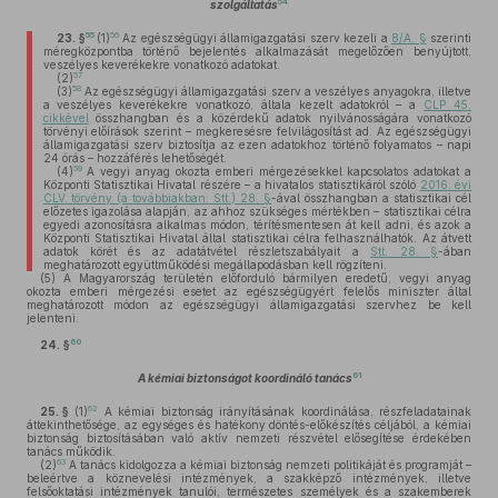
54
szolgáltatás
55
56
23. §
(1)
Az egészségügyi államigazgatási szerv kezeli a
8/A. §
szerinti
méregközpontba történő bejelentés alkalmazását megelőzően benyújtott,
veszélyes keverékekre vonatkozó adatokat.
57
(2)
58
(3)
Az egészségügyi államigazgatási szerv a veszélyes anyagokra, illetve
a veszélyes keverékekre vonatkozó, általa kezelt adatokról – a
CLP 45.
cikkével
összhangban és a közérdekű adatok nyilvánosságára vonatkozó
törvényi előírások szerint – megkeresésre felvilágosítást ad. Az egészségügyi
államigazgatási szerv biztosítja az ezen adatokhoz történő folyamatos – napi
24 órás – hozzáférés lehetőségét.
59
(4)
A vegyi anyag okozta emberi mérgezésekkel kapcsolatos adatokat a
Központi Statisztikai Hivatal részére – a hivatalos statisztikáról szóló
2016. évi
CLV. törvény (a továbbiakban: Stt.) 28. §
-ával összhangban a statisztikai cél
előzetes igazolása alapján, az ahhoz szükséges mértékben – statisztikai célra
egyedi azonosításra alkalmas módon, térítésmentesen át kell adni, és azok a
Központi Statisztikai Hivatal által statisztikai célra felhasználhatók. Az átvett
adatok körét és az adatátvétel részletszabályait a
Stt. 28. §
-ában
meghatározott együttműködési megállapodásban kell rögzíteni.
(5)
A Magyarország területén előforduló bármilyen eredetű, vegyi anyag
okozta emberi mérgezési esetet az egészségügyért felelős miniszter által
meghatározott módon az egészségügyi államigazgatási szervhez be kell
jelenteni.
60
24. §
61
A kémiai biztonságot koordináló tanács
62
25. §
(1)
A kémiai biztonság irányításának koordinálása, részfeladatainak
áttekinthetősége, az egységes és hatékony döntés-előkészítés céljából, a kémiai
biztonság biztosításában való aktív nemzeti részvétel elősegítése érdekében
tanács működik.
63
(2)
A tanács kidolgozza a kémiai biztonság nemzeti politikáját és programját –
beleértve a köznevelési intézmények, a szakképző intézmények, illetve
felsőoktatási intézmények tanulói, természetes személyek és a szakemberek