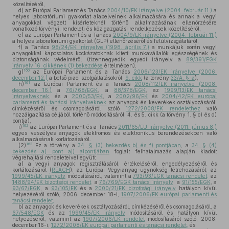
közelítéséről,
d)
az Európai Parlament és Tanács
2004/10/EK irányelve (2004. február 11.)
a
helyes laboratóriumi gyakorlat alapelveinek alkalmazására és annak a vegyi
anyagokkal végzett kísérleteknél történő alkalmazásának ellenőrzésére
vonatkozó törvényi, rendeleti és közigazgatási rendelkezések közelítéséről,
e)
az Európai Parlament és a Tanács
2004/9/EK irányelve (2004. február 11.)
a helyes laboratóriumi gyakorlat (GLP) ellenőrzéséről és felülvizsgálatáról,
f)
a Tanács
98/24/EK irányelve (1998. április 7.)
a munkájuk során vegyi
anyagokkal kapcsolatos kockázatoknak kitett munkavállalók egészségének és
biztonságának védelméről (tizennegyedik egyedi irányelv a
89/391/EGK
irányelv 16. cikkének (1) bekezdése
értelmében),
160
g)
az Európai Parlament és a Tanács
2006/123/EK irányelve (2006.
december 12.)
a belső piaci szolgáltatásokról,
9. cikk
(a törvény
33/A. §-a
),
161
h)
az Európai Parlament és a Tanács
2008/112/EK irányelve (2008.
december 16.)
a
76/768/EGK
, a
88/378/EGK
, az
1999/13/EK tanácsi
irányelveknek,
és a
2000/53/EK
, a
2002/96/EK
és
2004/42/EK európai
parlamenti és tanácsi irányelveknek
az anyagok és keverékek osztályozásáról,
címkézéséről és csomagolásáról szóló
1272/2008/EK rendelethez
való
hozzáigazítása céljából történő módosításáról, 4. és 5. cikk (a törvény 1. § c) és d)
pontja),
162
i)
az Európai Parlament és a Tanács
2011/65/EU irányelve (2011. június 8.)
egyes veszélyes anyagok elektromos és elektronikus berendezésekben való
alkalmazásának korlátozásáról.
163
(2)
Ez a törvény a
34. § (3) bekezdés b) és f) pontjában
, a
34. § (4)
bekezdés a) pont aj) alpontjában
foglalt felhatalmazás alapján kiadott
végrehajtási rendeleteivel együtt
a)
a vegyi anyagok regisztrálásáról, értékeléséről, engedélyezéséről és
korlátozásáról (
REACH
), az Európai Vegyianyag-ügynökség létrehozásáról, az
1999/45/EK irányelv
módosításáról, valamint a
793/93/EGK tanácsi rendelet,
az
1488/94/EK bizottsági rendelet,
a
76/769/EGK tanácsi irányelv,
a
91/155/EGK
, a
93/67/EGK
, a
93/105/EK
és a
2000/21/EK bizottsági irányelv
hatályon kívül
helyezéséről szóló, 2006. december 18-i,
1907/2006/EK európai parlamenti és
tanácsi rendelet,
b)
az anyagok és keverékek osztályozásáról, címkézéséről és csomagolásáról, a
67/548/EGK
és az
1999/45/EK irányelv
módosításáról és hatályon kívül
helyezéséről, valamint az
1907/2006/EK rendelet
módosításáról szóló, 2008.
december 16-i,
1272/2008/EK európai parlamenti és tanácsi rendelet,
és