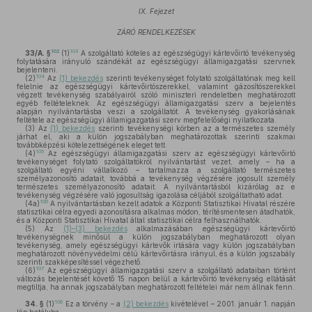
IX. Fejezet
ZÁRÓ RENDELKEZÉSEK
102
103
33/A. §
(1)
A szolgáltató köteles az egészségügyi kártevőirtó tevékenység
folytatására irányuló szándékát az egészségügyi államigazgatási szervnek
bejelenteni.
104
(2)
Az
(1) bekezdés
szerinti tevékenységet folytató szolgáltatónak meg kell
felelnie az egészségügyi kártevőirtószerekkel, valamint gázosítószerekkel
végzett tevékenység szabályairól szóló miniszteri rendeletben meghatározott
egyéb feltételeknek. Az egészségügyi államigazgatási szerv a bejelentés
alapján nyilvántartásba veszi a szolgáltatót. A tevékenység gyakorlásának
feltétele az egészségügyi államigazgatási szerv megfelelőségi nyilatkozata.
(3)
Az
(1) bekezdés
szerinti tevékenységi körben az a természetes személy
járhat el, aki a külön jogszabályban meghatározottak szerinti szakmai
továbbképzési kötelezettségének eleget tett.
105
(4)
Az egészségügyi államigazgatási szerv az egészségügyi kártevőirtó
tevékenységet folytató szolgáltatókról nyilvántartást vezet, amely – ha a
szolgáltató egyéni vállalkozó – tartalmazza a szolgáltató természetes
személyazonosító adatait, továbbá a tevékenység végzésére jogosult személy
természetes személyazonosító adatait. A nyilvántartásból kizárólag az e
tevékenység végzésére való jogosultság igazolása céljából szolgáltatható adat.
106
(4a)
A nyilvántartásban kezelt adatok a Központi Statisztikai Hivatal részére
statisztikai célra egyedi azonosításra alkalmas módon, térítésmentesen átadhatók,
és a Központi Statisztikai Hivatal által statisztikai célra felhasználhatók.
(5)
Az
(1)–(3) bekezdés
alkalmazásában egészségügyi kártevőirtó
tevékenységnek minősül a külön jogszabályban meghatározott olyan
tevékenység, amely egészségügyi kártevők irtására vagy külön jogszabályban
meghatározott növényvédelmi célú kártevőirtásra irányul, és a külön jogszabály
szerinti szakképesítéssel végezhető.
107
(6)
Az egészségügyi államigazgatási szerv a szolgáltató adataiban történt
változás bejelentését követő 15 napon belül a kártevőirtó tevékenység ellátását
megtiltja, ha annak jogszabályban meghatározott feltételei már nem állnak fenn.
108
34. §
(1)
Ez a törvény – a
(2) bekezdés
kivételével – 2001. január 1. napján