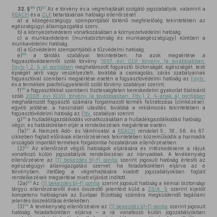
86
87
32. §
(1)
Az e törvény és a végrehajtását szolgáló jogszabályok, valamint a
REACH
és a
CLP
betartásának hatósági ellenőrzését
a)
a közegészségügy szempontjából történő megfelelőség tekintetében az
egészségügyi államigazgatási szerv,
b)
a környezetvédelem vonatkozásában a környezetvédelmi hatóság,
c)
a munkavédelem (munkabiztonság és munkaegészségügy) körében a
munkavédelmi hatóság,
d)
a tűzvédelem szempontjából a tűzvédelmi hatóság,
88
e)
a tárolás szabályai tekintetében, ha azok megsértése a
fogyasztóvédelemről szóló törvény
1997. évi CLV. törvény (a továbbiakban:
Fgytv.) 2. § a) pontjában
meghatározott fogyasztó biztonságát, egészségét, testi
épségét sérti vagy veszélyezteti, továbbá a csomagolás, zárás szabályainak
fogyasztóval szembeni megsértése esetén a fogyasztóvédelmi hatóság az
Fgytv.
és a termékek piacfelügyeletéről szóló törvény szabályai szerint,
89
f)
a fogyasztókkal szembeni tisztességtelen kereskedelmi gyakorlat tilalmáról
szóló
2008. évi XLVII. törvény (a továbbiakban: Fttv.) 2. §-ának a) pontjában
meghatározott fogyasztó számára forgalmazott termék feliratozása (címkézése),
egyéb jelölése, a használati utasítás, továbbá a reklámozás tekintetében a
fogyasztóvédelmi hatóság az
Fttv.
szabályai szerint
90
g)
a hulladékgazdálkodás vonatkozásában a hulladékgazdálkodási hatóság
végzi, és hatáskörében eljár a rendelkezések megsértése esetén.
91
(1a)
A Nemzeti Adó- és Vámhivatal a
REACH
rendelet 5., 18., 56. és 67.
cikkében foglalt előírások ellenőrzésének tekintetében közreműködik a harmadik
országból importált termékek forgalomba hozatalának ellenőrzésében.
92
(2)
Az ellenőrzést végző hatóságok eljárására és intézkedéseire a rájuk
vonatkozó külön jogszabályok rendelkezései az irányadóak. A tevékenység
ellenőrzésére az
(1) bekezdés b)–f) pontja
szerint jogosult hatóság értesíti az
egészségügyi államigazgatási szervet, ha feladatkörében eljárva az e
törvényben, illetőleg a végrehajtására kiadott jogszabályokban foglalt
rendelkezések megsértése miatt eljárást indított.
93
(2a)
Az
(1) bekezdés b)–f) pontja
szerint jogosult hatóság a kémiai biztonsági
tárgyú ellenőrzéseiről éves összesítő jelentést küld a
26/A. §
szerint kijelölt
kompetens hatóságnak az Európai Bizottság számára megküldendő tagállami
jelentés összeállítása érdekében.
94
(3)
A tevékenység ellenőrzésére az
(1) bekezdés b)–f) pontja
szerint jogosult
hatóság feladatkörében eljárva – a rá vonatkozó külön jogszabályokban