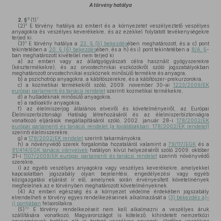
A törvény hatálya
6
7
2. §
(1)
8
(2)
E törvény hatálya az embert és a környezetet veszélyeztető veszélyes
anyagokra és veszélyes keverékekre, és az ezekkel folytatott tevékenységekre
terjed ki.
9
(3)
E törvény hatálya a
23. § (5) bekezdés
ében meghatározott, és a c) pont
tekintetében a
20. § (6) bekezdés
ében, és a h) és i) pont tekintetében a
8/A. §
-
ban meghatározott kivétellel nem terjed ki
a)
az emberi vagy az állatgyógyászati célra használt gyógyszerekre
(késztermékekre), és az orvostechnikai eszközökről szóló jogszabályokban
meghatározott orvostechnikai eszköznek minősülő termékre és anyagra,
b)
a pszichotróp anyagokra, a kábítószerekre, és a kábítószer-prekurzorokra,
c)
a kozmetikai termékekről szóló, 2009. november 30-ai
1223/2009/EK
európai parlamenti és tanácsi rendelet
szerinti kozmetikai termékekre,
d)
a hulladéknak minősülő anyagokra,
e)
a radioaktív anyagokra,
f)
az élelmiszerjog általános elveiről és követelményeiről, az Európai
Élelmiszerbiztonsági Hatóság létrehozásáról és az élelmiszerbiztonságra
vonatkozó eljárások megállapításáról szóló, 2002. január 28-i
178/2002/EK
európai parlamenti és tanácsi rendelet (a továbbiakban: 178/2002/EK rendelet)
szerinti élelmiszerekre,
g)
a
178/2002/EK rendelet
szerinti takarmányokra,
h)
a növényvédő szerek forgalomba hozataláról valamint a
79/117/EGK
és a
91/414/EGK tanácsi irányelvek
hatályon kívül helyezéséről szóló 2009. október
21-i
1107/2009/EK európai parlamenti és tanácsi rendelet
szerinti növényvédő
szerekre,
i)
az egyéb veszélyes anyagokra vagy veszélyes keverékekre, amelyekkel
kapcsolatban jogszabály olyan bejelentési, engedélyezési vagy egyéb
közigazgatási eljárást ír elő, amelynek során érvényesített követelmények
megfelelnek az e törvényben meghatározott követelményeknek.
(4)
Az emberi egészség és a környezet védelme érdekében jogszabály
elrendelheti e törvény egyes rendelkezéseinek alkalmazását a
(3) bekezdés a)–
i) pontjában
felsoroltakra.
10
(5)
E törvény rendelkezéseit nem kell alkalmazni a veszélyes áruk
szállítására vonatkozó, Magyarországot is kötelező, kihirdetett nemzetközi