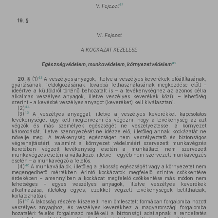
41
V. Fejezet
19. §
VI. Fejezet
A KOCKÁZAT KEZELÉSE
42
Egészségvédelem, munkavédelem, környezetvédelem
43
20. §
(1)
A veszélyes anyagok, illetve a veszélyes keverékek előállításának,
gyártásának, feldolgozásának, továbbá felhasználásának megkezdése előtt –
ideértve a külföldről történő behozatalt is – a tevékenységhez az azonos célra
alkalmas veszélyes anyagok, illetve veszélyes keverékek közül – lehetőség
szerint – a kevésbé veszélyes anyagot (keveréket) kell kiválasztani.
44
(2)
45
(3)
A veszélyes anyaggal, illetve a veszélyes keverékkel kapcsolatos
tevékenységet úgy kell megtervezni és végezni, hogy a tevékenység az azt
végzők és más személyek egészségét ne veszélyeztesse, a környezet
károsodását, illetve szennyezését ne idézze elő, illetőleg annak kockázatát ne
növelje meg. A tevékenység egészséget nem veszélyeztető és biztonságos
végrehajtásáért, valamint a környezet védelméért szervezett munkavégzés
keretében végzett tevékenység esetén a munkáltató, nem szervezett
munkavégzés esetén a vállalkozó, illetve – egyéb nem szervezett munkavégzés
esetén – a munkavégző a felelős.
46
(4)
A munkavállalók, illetőleg a lakosság egészségét vagy a környezetet nem
megengedhető mértékben érintő kockázatok megfelelő szintre csökkentése
érdekében – amennyiben a kockázat megfelelő csökkentése más módon nem
lehetséges – egyes veszélyes anyagok, illetve veszélyes keverékek
alkalmazása, illetőleg egyes, ezekkel végzett tevékenységek betilthatóak,
korlátozhatóak.
47
(5)
A lakosság részére kiszerelt, nem ömlesztett formában forgalomba hozott
veszélyes anyaghoz, és veszélyes keverékhez a magyarországi forgalomba
hozatalért felelős forgalmazó mellékeli a biztonsági adatlapnak a rendeltetés