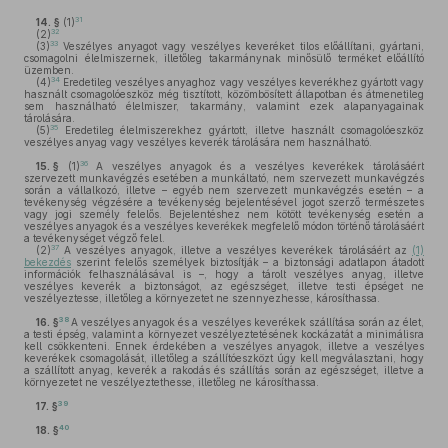
31
14. §
(1)
32
(2)
33
(3)
Veszélyes anyagot vagy veszélyes keveréket tilos előállítani, gyártani,
csomagolni élelmiszernek, illetőleg takarmánynak minősülő terméket előállító
üzemben.
34
(4)
Eredetileg veszélyes anyaghoz vagy veszélyes keverékhez gyártott vagy
használt csomagolóeszköz még tisztított, közömbösített állapotban és átmenetileg
sem használható élelmiszer, takarmány, valamint ezek alapanyagainak
tárolására.
35
(5)
Eredetileg élelmiszerekhez gyártott, illetve használt csomagolóeszköz
veszélyes anyag vagy veszélyes keverék tárolására nem használható.
36
15. §
(1)
A veszélyes anyagok és a veszélyes keverékek tárolásáért
szervezett munkavégzés esetében a munkáltató, nem szervezett munkavégzés
során a vállalkozó, illetve – egyéb nem szervezett munkavégzés esetén – a
tevékenység végzésére a tevékenység bejelentésével jogot szerző természetes
vagy jogi személy felelős. Bejelentéshez nem kötött tevékenység esetén a
veszélyes anyagok és a veszélyes keverékek megfelelő módon történő tárolásáért
a tevékenységet végző felel.
37
(2)
A veszélyes anyagok, illetve a veszélyes keverékek tárolásáért az
(1)
bekezdés
szerint felelős személyek biztosítják – a biztonsági adatlapon átadott
információk felhasználásával is –, hogy a tárolt veszélyes anyag, illetve
veszélyes keverék a biztonságot, az egészséget, illetve testi épséget ne
veszélyeztesse, illetőleg a környezetet ne szennyezhesse, károsíthassa.
38
16. §
A veszélyes anyagok és a veszélyes keverékek szállítása során az élet,
a testi épség, valamint a környezet veszélyeztetésének kockázatát a minimálisra
kell csökkenteni. Ennek érdekében a veszélyes anyagok, illetve a veszélyes
keverékek csomagolását, illetőleg a szállítóeszközt úgy kell megválasztani, hogy
a szállított anyag, keverék a rakodás és szállítás során az egészséget, illetve a
környezetet ne veszélyeztethesse, illetőleg ne károsíthassa.
39
17. §
40
18. §