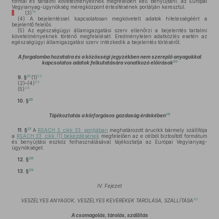
formai és tartalmi követelményeknek megfelelően kell benyújtani, az Európai
Vegyianyag-ügynökség méregközpont értesítésének portálján keresztül.
19
(3)
(4)
A bejelentéssel kapcsolatosan megkövetelt adatok hitelességéért a
bejelentő felelős.
(5)
Az egészségügyi államigazgatási szerv ellenőrzi a bejelentés tartalmi
követelményeknek történő megfelelését. Eredménytelen adatközlés esetén az
egészségügyi államigazgatási szerv intézkedik a bejelentés törléséről.
A forgalomba hozatalra és a közösségi jegyzékben nem szereplő anyagokkal
20
kapcsolatos adatok felkutatására vonatkozó előírások
21
22
9. §
(1)
23
(2)–(4)
24
(5)
25
10. §
26
Tájékoztatás a körforgásos gazdaság érdekében
27
11. §
A
REACH 3. cikk 33. pontjában
meghatározott árucikk bármely szállítója
a
REACH 33. cikk (1) bekezdésének
megfelelően az e célból biztosított formátum
és benyújtási eszköz felhasználásával tájékoztatja az Európai Vegyianyag-
ügynökséget.
28
12. §
29
13. §
IV. Fejezet
30
VESZÉLYES ANYAGOK, VESZÉLYES KEVERÉKEK TÁROLÁSA, SZÁLLÍTÁSA
A csomagolás, tárolás, szállítás