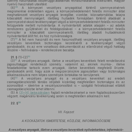
szerinti használattal összefüggő adatainak felhasználásával elkészített, magyar
nyelvű használati utasítást.
48
(6)
A környezet veszélyes anyagokkal történő szennyezésének
megismerése érdekében egyes, a környezetvédelemért felelős miniszter által
meghatározott veszélyes anyagok levegőbe, vizekbe, közcsatornákba, talajra
kibocsátott mennyiségeit, illetőleg hulladék formájában történő átadását a
szennyezést okozó tevékenységet végző a környezetvédelemért felelős miniszter
felügyelete mellett nyilvántartja. A nyilvántartott adatok alapján – az adatok
rendszeres gyűjtésével és feldolgozásával – a környezetvédelemért felelős
miniszter a kibocsátott szennyezésekről, illetőleg átadott hulladékokról
nyilvántartást állít fel, és hoz nyilvánosságra.
49
(7)
A fel nem használt és nem hasznosítható veszélyes anyagok, illetőleg
veszélyes keverékek biztonságos kezeléséről a tevékenységet végző
gondoskodik, és az erre vonatkozó dokumentációt az ellenőrzést végző hatóság
részére – felhívására – rendelkezésre bocsátja.
50
21. §
(1)–(2)
51
(3)
A veszélyes anyagok, illetve a veszélyes keverékek felett rendelkezési
jogosultsággal rendelkező személy, valamint az, akinek munka-, illetve
feladatkörébe tartozik ezen anyagok, illetve keverékek megfelelő őrizete,
gondoskodik arról, hogy azok a megszerzésükre jogosulatlan vagy biztonságos
alkalmazásukra nem képes személyek birtokába ne kerüljenek.
52
(4)
A veszélyes anyagot és a veszélyes keveréket az eredeti
csomagolóeszközből tárolás céljából kizárólag megfelelően biztonságos és az
azonosítást – ideértve a veszélyazonosítást is – szolgáló feliratozással ellátott
csomagolóeszközbe lehet áttenni.
(5)
A
(3)–(4) bekezdésben
foglalt rendelkezéseket a nem foglalkozásszerűen
végzett, magáncélú tevékenység során is megfelelően alkalmazni kell.
53
22. §
VII. Fejezet
A KOCKÁZATOK ISMERTETÉSE, KÖZLÉSE, INFORMÁCIÓCSERE
A veszélyes anyagok, illetve a veszélyes keverékek nyilvántartása, információ-