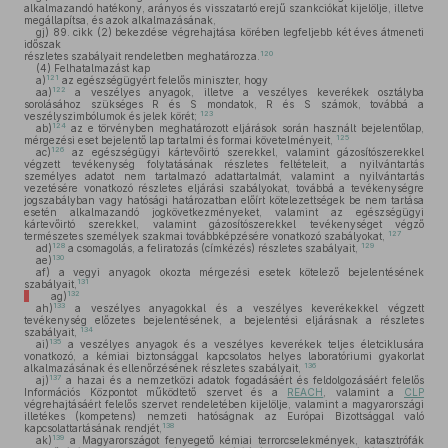
alkalmazandó hatékony, arányos és visszatartó erejű szankciókat kijelölje, illetve
megállapítsa, és azok alkalmazásának,
gj)
89. cikk (2) bekezdése végrehajtása körében legfeljebb két éves átmeneti
időszak
120
részletes szabályait rendeletben meghatározza.
(4)
Felhatalmazást kap
121
a)
az egészségügyért felelős miniszter, hogy
122
aa)
a veszélyes anyagok, illetve a veszélyes keverékek osztályba
sorolásához szükséges R és S mondatok, R és S számok, továbbá a
123
veszélyszimbólumok és jelek körét;
124
ab)
az e törvényben meghatározott eljárások során használt bejelentőlap,
125
mérgezési eset bejelentő lap tartalmi és formai követelményeit,
126
ac)
az egészségügyi kártevőirtó szerekkel, valamint gázosítószerekkel
végzett tevékenység folytatásának részletes feltételeit, a nyilvántartás
személyes adatot nem tartalmazó adattartalmát, valamint a nyilvántartás
vezetésére vonatkozó részletes eljárási szabályokat, továbbá a tevékenységre
jogszabályban vagy hatósági határozatban előírt kötelezettségek be nem tartása
esetén alkalmazandó jogkövetkezményeket, valamint az egészségügyi
kártevőirtó szerekkel, valamint gázosítószerekkel tevékenységet végző
127
természetes személyek szakmai továbbképzésére vonatkozó szabályokat,
128
129
ad)
a csomagolás, a feliratozás (címkézés) részletes szabályait,
130
ae)
af)
a vegyi anyagok okozta mérgezési esetek kötelező bejelentésének
131
szabályait,
132
ag)
133
ah)
a veszélyes anyagokkal és a veszélyes keverékekkel végzett
tevékenység előzetes bejelentésének, a bejelentési eljárásnak a részletes
134
szabályait,
135
ai)
a veszélyes anyagok és a veszélyes keverékek teljes életciklusára
vonatkozó, a kémiai biztonsággal kapcsolatos helyes laboratóriumi gyakorlat
136
alkalmazásának és ellenőrzésének részletes szabályait,
137
aj)
a hazai és a nemzetközi adatok fogadásáért és feldolgozásáért felelős
Információs Központot működtető szervet és a
REACH
, valamint a
CLP
végrehajtásáért felelős szervet rendeletében kijelölje, valamint a magyarországi
illetékes (kompetens) nemzeti hatóságnak az Európai Bizottsággal való
138
kapcsolattartásának rendjét,
139
ak)
a Magyarországot fenyegető kémiai terrorcselekmények, katasztrófák