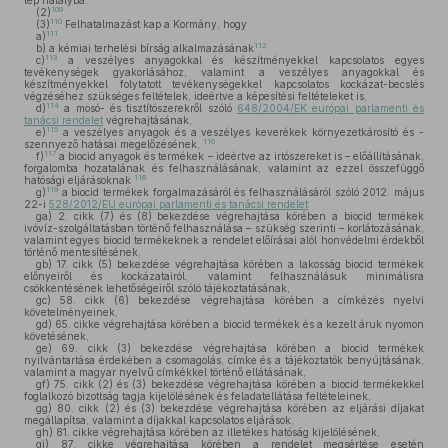
lép hatályba.
109
(2)
110
(3)
Felhatalmazást kap a Kormány, hogy
111
a)
112
b)
a kémiai terhelési bírság alkalmazásának
113
c)
a veszélyes anyagokkal és készítményekkel kapcsolatos egyes
tevékenységek gyakorlásához, valamint a veszélyes anyagokkal és
készítményekkel folytatott tevékenységekkel kapcsolatos kockázat-becslés
végzéséhez szükséges feltételek, ideértve a képesítési feltételeket is,
114
d)
a mosó- és tisztítószerekről szóló
648/2004/EK európai parlamenti és
tanácsi rendelet
végrehajtásának,
115
e)
a veszélyes anyagok és a veszélyes keverékek környezetkárosító és -
116
szennyező hatásai megelőzésének,
117
f)
a biocid anyagok és termékek – ideértve az irtószereket is – előállításának,
forgalomba hozatalának és felhasználásának, valamint az ezzel összefüggő
118
hatósági eljárásoknak
119
g)
a biocid termékek forgalmazásáról és felhasználásáról szóló 2012. május
22-i
528/2012/EU európai parlamenti és tanácsi rendelet
ga)
2. cikk (7) és (8) bekezdése végrehajtása körében a biocid termékek
ivóvíz-szolgáltatásban történő felhasználása – szükség szerinti – korlátozásának,
valamint egyes biocid termékeknek a rendelet előírásai alól honvédelmi érdekből
történő mentesítésének,
gb)
17. cikk (5) bekezdése végrehajtása körében a lakosság biocid termékek
előnyeiről és kockázatairól, valamint felhasználásuk minimálisra
csökkentésének lehetőségeiről szóló tájékoztatásának,
gc)
58. cikk (6) bekezdése végrehajtása körében a címkézés nyelvi
követelményeinek,
gd)
65. cikke végrehajtása körében a biocid termékek és a kezelt áruk nyomon
követésének,
ge)
69. cikk (3) bekezdése végrehajtása körében a biocid termékek
nyilvántartása érdekében a csomagolás, címke és a tájékoztatók benyújtásának,
valamint a magyar nyelvű címkékkel történő ellátásának,
gf)
75. cikk (2) és (3) bekezdése végrehajtása körében a biocid termékekkel
foglalkozó bizottság tagja kijelölésének és feladatellátása feltételeinek,
gg)
80. cikk (2) és (3) bekezdése végrehajtása körében az eljárási díjakat
megállapítsa, valamint a díjakkal kapcsolatos eljárások,
gh)
81. cikke végrehajtása körében az illetékes hatóság kijelölésének,
gi)
87. cikke végrehajtása körében a rendelet megsértése esetén