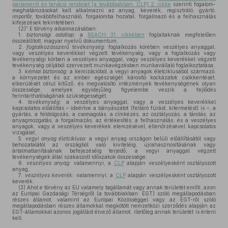
parlamenti és tanácsi rendelet (a továbbiakban: CLP) 2. cikke
szerinti fogalom-
meghatározásokat kell alkalmazni az anyag, keverék, regisztráló, gyártó,
importőr, továbbfelhasználó, forgalomba hozatal, forgalmazó és a felhasználás
kifejezések tekintetében.
5
(2)
E törvény alkalmazásában:
1.
biztonsági adatlap:
a
REACH 31. cikkében
foglaltaknak megfelelően
összeállított, magyar nyelvű dokumentum,
2.
foglalkozásszerű tevékenység:
foglalkozás körében veszélyes anyaggal,
vagy veszélyes keverékkel végzett tevékenység, vagy a foglalkozás vagy
tevékenységi körben a veszélyes anyaggal, vagy veszélyes keverékkel végzett
tevékenység céljából szervezett munkavégzésben munkavállaló foglalkoztatása,
3.
kémiai biztonság:
a kemizációból, a vegyi anyagok életciklusából származó,
a környezetet és az ember egészségét károsító kockázatok csökkentését,
elkerülését célul kitűző, és megvalósító intézmények tevékenységének olyan
összessége, amelyek egyidejűleg figyelembe veszik a fejlődés
fenntarthatóságának szükségességét,
4.
tevékenység:
a veszélyes anyaggal, vagy a veszélyes keverékkel
kapcsolatos előállítás – ideértve a bányászatot (feltáró fúrást, kitermelést) is –, a
gyártás, a feldolgozás, a csomagolás, a címkézés, az osztályozás, a tárolás, az
anyagmozgatás, a forgalmazás, az értékesítés, a felhasználás, és a veszélyes
anyagok, vagy a veszélyes keverékek elemzésével, ellenőrzésével kapcsolatos
vizsgálat,
5.
vegyi anyag életciklusa:
a vegyi anyag országon belüli előállításától vagy
behozatalától az országból való kiviteléig, újrahasznosításának vagy
ártalmatlanításának befejezéséig terjedő, a vegyi anyaggal végzett
tevékenységek által szakaszolt időszakok összessége,
6.
veszélyes anyag:
valamennyi, a
CLP
alapján veszélyesként osztályozott
anyag,
7.
veszélyes keverék:
valamennyi, a
CLP
alapján veszélyesként osztályozott
keverék.
(3)
Ahol e törvény az EU valamely tagállamát vagy annak területét említi, azon
az Európai Gazdasági Térségről (a továbbiakban: EGT) szóló megállapodásban
részes államot, valamint az Európai Közösséggel vagy az EGT-ről szóló
megállapodásban részes államokkal megkötött nemzetközi szerződés alapján az
EGT-államokkal azonos jogállást élvező államot, illetőleg annak területét is érteni
kell.