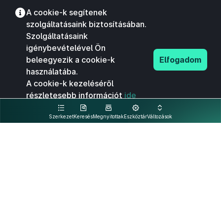
A cookie-k segítenek
szolgáltatásaink biztosításában.
Szolgáltatásaink
igénybevételével Ön
beleegyezik a cookie-k
Elfogadom
használatába.
A cookie-k kezeléséről
részletesebb információt
ide
kattintva olvashat.
Szerkezet
Keresés
Megnyitottak
Eszköztár
Változások