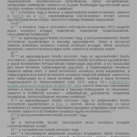
megelőzésének, következményei elhárításának, illetve mérséklésének,
mérgezettjei ellátásának, valamint az Európai Bizottsággal együttműködő gyors
riasztási rendszer működésének szabályait,
140
b)
a Kormány, hogy e törvény, a végrehajtására kiadott rendeletek, valamint
a
REACH
és a
CLP
végrehajtásának ellenőrzésében érintett szervek
együttműködésének módját, valamint a hatósági feladatok megosztását,
141
c)–d)
142
e)
a Kormány, hogy a nemzetközi információs rendszerben (PIC) megjelölt
egyes veszélyes anyagok exportjának, importjának, forgalmazásának,
143
használatának korlátozását,
144
f)
az egészségügyért felelős miniszter, hogy a környezetvédelemért felelős
miniszterrel egyetértésben a lakosság egészségének, illetve a környezet
védelme érdekében korlátozni indokolt veszélyes anyagok, illetve veszélyes
keverékek, valamint tevékenységek körét, valamint a korlátozás módját,
145
g)
146
h)
az egészségügyért felelős miniszter, hogy az agrárpolitikáért felelős
miniszterrel, valamint a környezetvédelemért felelős miniszterrel egyetértésben
a biocid termékekben felhasználható hatóanyagok jegyzékét, a kis kockázattal
járó biocid termékek hatóanyagainak jegyzékét, a hatóanyagokra vonatkozó
általános adatok körét, a biocid termékekre vonatkozó közös alapadatokat, a
hatóanyagokra és a biocid termékekre vonatkozó kiegészítő adatokat, valamint az
aktív hatóanyagok és a biocid termékek adatait, továbbá a biocid termékek
forgalmazásáról és felhasználásáról szóló 2012. május 22-i
528/2012/EU
európai parlamenti és tanácsi rendelet 89. cikke
szerinti átmeneti intézkedések
körében a biocid anyagok – ideértve a faanyag-védőszereket, az irtószereket,
valamint a fertőtlenítő szereket – előállításának, gyártásának, forgalomba
147
hozatalának, felhasználásának részletes szabályait,
148
i)
az egészségügyért felelős miniszter, hogy az adópolitikáért felelős
miniszterrel egyetértésben a
31/A. §
szerinti, kémiai biztonsági és biocid
termékekkel és hatóanyagokkal kapcsolatos igazgatási szolgáltatási díjak körét és
149
mértékét, valamint a díj fizetésére vonatkozó egyéb rendelkezéseket,
150
j)
a környezetvédelemért felelős miniszter, hogy
151
ja)
jb)
a környezetbe kerülő, szennyezést okozó veszélyes anyagok
nyilvántartásának rendjét,
152
k)
a honvédelemért felelős miniszter, hogy
153
ka)
a honvédségnél alkalmazott veszélyes anyagokkal, illetve veszélyes