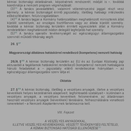
kémiai biztonsági oktatásának, képzésének rendszerét, módját is –, továbbá
koordinálja a nemzeti program végrehajtását.
64
(3)
A tanács javaslattételi, valamint véleményezési joggal részt vesz
bármely, a kémiai biztonságot érintő jogszabály, illetőleg hatósági intézkedés
előkészítésében, felülvizsgálatában.
65
(4)
A tanács tagjai a Kormány határozatában meghatározott miniszterek által
kijelölt személyek, az országos tisztifőorvos vagy az általa kijelölt személy,
továbbá a kémiai biztonság területén érintett egyesületek által a Kormány
rendeletében meghatározott módon delegált legfeljebb hat személy.
66
(5)
A tanács operatív tevékenységét az egészségügyi államigazgatási
szervnél működő titkárság segíti.
67
26. §
Magyarországi általános hatáskörrel rendelkező (kompetens) nemzeti hatóság
68
26/A. §
A kémiai biztonság területén az EU és az Európai Közösség jogi
aktusaiból a tagállamok hatáskörrel rendelkező (kompetens) nemzeti hatóságaira
háruló feladatokat a – jogszabály eltérő rendelkezése hiányában – az
egészségügyi államigazgatási szerv látja el.
Oktatás
69
27. §
A kémiai biztonság, illetőleg a veszélyes anyagok, illetve a veszélyes
keverékek helyes kezelésének alapelveit, legfontosabb szabályait – különösen a
veszélyes anyagok, a veszélyes keverékek felismerésére, az általánosan
használt veszélyes anyagok (keverékek) tárolására, felhasználására vonatkozó
ismereteket – a Nemzeti Alaptantervnek tartalmaznia kell.
VIII. Fejezet
A VESZÉLYES ANYAGOKKAL,
ILLETVE VESZÉLYES KEVERÉKEKKEL VÉGZETT TEVÉKENYSÉG FELTÉTELEI,
70
A KÉMIAI BIZTONSÁG HATÓSÁGI ELLENŐRZÉSE