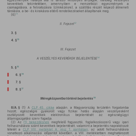
egyezmények hatálya alá is tartozó veszélyes anyagok, illetőleg veszélyes
keverékek tekintetében, amennyiben e nemzetközi egyezmények a
csomagolásra, a feliratozásra (címkézésre), a szállítás részét képező átmeneti
tárolásra, a be- és kirakásra eltérő rendelkezéseket állapítanak meg.
11
(6)
12
II. Fejezet
3. §
13
4. §
III. Fejezet
14
A VESZÉLYES KEVERÉKEK BEJELENTÉSE
15
5. §
16
6. §
7. §
17
8. §
18
Méregközpontba történő bejelentés
8/A. §
(1)
A
CLP 45. cikke
alapján, a Magyarország területén forgalomba
hozott, egészségre gyakorolt vagy fizikai hatás alapján veszélyesként
osztályozott keverékek elektronikus bejelentését az egészségügyi
államigazgatási szerv fogadja.
(2)
Az
(1) bekezdésnek
megfelelő fogyasztói, foglalkozásszerű vagy ipari
felhasználásra szánt keverékek bejelentését, valamint a bejelentés naprakésszé
tételét a
CLP VIII. melléklet A. rész 1. pontjában
, az adott felhasználásra
vonatkozó alkalmazási időpontot követően, a VIII. mellékletben meghatározott