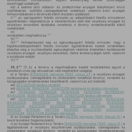
keverékekkel munkahelyen végzett tevékenység kémiai biztonsággal
összefüggő szabályait,
kb)
a katonai célú robbanó- és pirotechnikai anyagok telephelyen kívüli
szállításának, szállítási csomagolásának szabályait, valamint ezen anyagok
felhasználásának e törvénytől eltérő részletes szabályait,
154
l)
az iparügyekért felelős miniszter az adópolitikáért felelős miniszterrel
egyetértésben meghatározza a vámellenőrzés alatt álló veszélyes anyagok és
veszélyes keverékek tárolására vonatkozó, e törvény rendelkezéseitől eltérő
szabályokat,
m)
155
rendeletben meghatározza.
156
(5)
157
(6)
Felhatalmazást kap az egészségügyért felelős miniszter, hogy a
foglalkoztatáspolitikáért felelős miniszter egyetértésével kiadott rendeletben
állapítsa meg a munkavállalók egészségének védelme érdekében korlátozandó
veszélyes anyagok, veszélyes keverékek, illetve tevékenységek körét, valamint
a korlátozás módját.
158
(7)
159
35. §
(1)
Ez a törvény a végrehajtására kiadott rendeletekkel együtt a
következő uniós jogi aktusoknak való megfelelést szolgálja:
a)
a Tanács
67/548/EGK irányelve (1967. június 27.)
a veszélyes anyagok
osztályozására, csomagolására és címkézésére vonatkozó törvényi, rendeleti és
közigazgatási rendelkezések közelítéséről, valamint az azt módosító
aa)
807/2003/EK tanácsi rendelet,
ab)
96/56/EK
,
1999/33/EK
,
2006/121/EK parlamenti és tanácsi irányelvek,
ac)
71/144/EGK
,
73/146/EGK
,
75/409/EGK
,
79/831/EGK
,
80/1189/EGK
,
87/432/EGK
,
90/517/EGK
,
92/32/EGK
,
2006/102/EK tanácsi irányelvek,
ad)
76/907/EGK
,
79/370/EGK
,
81/957/EGK
,
82/232/EGK
,
83/467/EGK
,
84/449/EGK
,
86/431/EGK
,
88/302/EGK
,
88/490/EGK
,
91/410/EGK
,
91/632/EGK
,
92/37/EGK
,
93/21/EGK
,
93/72/EGK
,
93/101/EK
,
94/69/EK
,
96/54/EK
,
97/69/EK
,
98/73/EK
,
98/98/EK
,
2000/32/EK
,
2000/33/EK
,
2001/59/EK
,
2004/73/EK bizottsági irányelvek,
b)
az Európai Parlament és a Tanács
98/8/EK irányelve (1998. február 16.)
a
biocid termékek forgalmazásáról,
c)
az Európai Parlament és a Tanács
1999/45/EK irányelve (1999. május 31.)
a
tagállamoknak a veszélyes készítmények osztályozására, csomagolására és
címkézésére vonatkozó törvényi, rendeleti és közigazgatási rendelkezéseinek