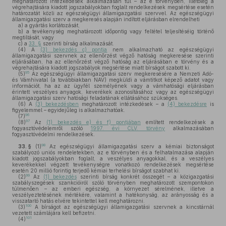
meghatározott intézkedések alkalmazásán túl – az e törvényben, illetőleg a
végrehajtására kiadott jogszabályokban foglalt rendelkezések megsértése esetén
határozatát közli az egészségügyi államigazgatási szervvel. Az egészségügyi
államigazgatási szerv a megkeresés alapján indított eljárásban elrendelheti
a)
a gyártás korlátozását,
b)
a tevékenység meghatározott időpontig vagy feltétel teljesítéséig történő
megtiltását, vagy
c)
a
33. §
szerinti bírság alkalmazását.
(4)
A
(3) bekezdés c) pontja
nem alkalmazható az egészségügyi
államigazgatási szervnek az ellenőrzést végző hatóság megkeresése szerinti
eljárásában, ha az ellenőrzést végző hatóság az eljárásában e törvény és a
végrehajtására kiadott jogszabályok megsértése miatt bírságot szabott ki.
95
(5)
Az egészségügyi államigazgatási szerv megkeresésére a Nemzeti Adó-
és Vámhivatal (a továbbiakban NAV) megküldi a vámtitkot képező adatot vagy
információt, ha az az ügyfél személyének vagy a vámhatósági eljárásban
érintett veszélyes anyagok, keverékek azonosításához vagy az egészségügyi
államigazgatási szerv hatósági feladatának ellátásához szükséges.
(6)
A
(3) bekezdésben
meghatározott intézkedések – a
(4) bekezdésre
is
figyelemmel – egyidejűleg is alkalmazhatóak.
96
(7)
97
(8)
Az
(1) bekezdés e) és f) pontjában
említett rendelkezések a
fogyasztóvédelemről szóló
1997. évi CLV. törvény
alkalmazásában
fogyasztóvédelmi rendelkezések.
98
33. §
(1)
Az egészségügyi államigazgatási szerv a kémiai biztonságot
szabályozó uniós rendeletekben, az e törvényben és a felhatalmazása alapján
kiadott jogszabályokban foglalt, a veszélyes anyagokkal, és a veszélyes
keverékekkel végzett tevékenységre vonatkozó rendelkezések megsértése
esetén 20 millió forintig terjedő kémiai terhelési bírságot szabhat ki.
99
(2)
Az
(1) bekezdés
szerinti bírság konkrét összegét – a közigazgatási
szabályszegések szankcióiról szóló törvényben meghatározott szempontokon
túlmenően – az emberi egészség, a környezet sérelmének, illetve a
veszélyeztetésének mértékére, valamint a hatékonyság, az arányosság és a
visszatartó hatás elvére tekintettel kell meghatározni.
100
(3)
A bírságot az egészségügyi államigazgatási szervnek a kincstárnál
vezetett számlájára kell befizetni.
101
(4)