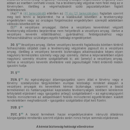
abban az esetben vonható vissza, ha a tevékenység végzése nem felel meg az e
törvényben, illetőleg a végrehajtásáról szóló jogszabályokban foglalt
feltételeknek.
79
(4a)
A
(4) bekezdéstől
eltérően az
(1) és (2) bekezdésben
foglaltak szerint
meg kell tenni a bejelentést, ha a kiadásukat követően a tevékenységi
engedélyben vagy az országos forgalmazási engedélyben szereplő adatokban
változás következett be.
80
(5)
A veszélyes anyaggal, illetve a veszélyes keverékkel végzett
tevékenység előzetes bejelentése nem helyettesíti a veszélyes anyag, illetve a
veszélyes keverék előállításához, gyártásához, feldolgozásához vagy
felhasználásához szükséges egyéb hatósági engedélyeket.
81
30. §
Veszélyes anyag, illetve veszélyes keverék foglalkozás körében történő
felhasználás céljából csak a tevékenység végzésére jogosult és a veszélyes
anyag, illetőleg a veszélyes keverék biztonságos alkalmazására képes olyan
nagykorú természetes személy vagy jogi személy, illetve a képviseletében eljáró
nagykorú személy részére szolgáltatható ki, aki (amely) a veszélyes anyag,
illetve a veszélyes keverék átvételére való jogosultságát hitelt érdemlő módon
igazolni tudja.
82
31. §
83
31/A. §
Az egészségügyi államigazgatási szerv által e törvény vagy e
törvény szabályozási tárgykörében európai közösségi rendelet alapján a
veszélyes anyagok és keverékek kémiai biztonsága, valamint a biocid
termékekkel és hatóanyagokkal kapcsolatos tevékenységek körében kérelemre
lefolytatott eljárásért vagy igazgatási jellegű szolgáltatásért – az egészségügyért
felelős miniszternek az adópolitikáért felelős miniszterrel egyetértésben kiadott
rendeletében meghatározott – igazgatási szolgáltatási díjat kell fizetni.
84
31/B. §
85
31/C. §
A biocid termékek hazai engedélyezésére irányuló általános
közigazgatási rendtartás szerinti eljárás során nincs helye sommás eljárásnak.
A kémiai biztonság hatósági ellenőrzése