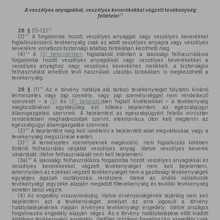
A veszélyes anyagokkal, veszélyes keverékekkel végzett tevékenység
71
feltételei
72
28. §
(1)–(2)
73
(3)
A forgalomba hozott veszélyes anyaggal vagy veszélyes keverékkel
foglalkozásszerű tevékenység csak az adott veszélyes anyagra vagy veszélyes
keverékre vonatkozó biztonsági adatlap birtokában kezdhető meg.
74
(4)
A
(3) bekezdésben
foglaltaktól eltérően a lakossági felhasználásra
forgalomba hozott veszélyes anyagokkal vagy veszélyes keverékekkel a
veszélyes anyaghoz vagy veszélyes keverékhez mellékelt, a biztonságos
felhasználást lehetővé tevő használati utasítás birtokában is megkezdhető a
tevékenység.
75
29. §
(1)
Az e törvény hatálya alá tartozó tevékenységet folytatni kívánó
természetes vagy jogi személy, vagy jogi személyiséggel nem rendelkező
szervezet – a
(3)
és
(4) bekezdés
ben foglalt kivételekkel – a tevékenység
megkezdésével egyidejűleg ezt köteles bejelenteni az egészségügyi
államigazgatási szervnek. A bejelentést az egészségügyért felelős miniszter
rendeletében meghatározottak szerint, elektronikus úton kell megtenni az
egészségügyi államigazgatási szervnek.
76
(2)
A bejelentést meg kell ismételni a bejelentett adat megváltozása, vagy a
tevékenység megszűnése esetén.
77
(3)
A természetes személyeknek magáncélú, nem foglalkozás körében
történő felhasználás céljából veszélyes anyag, illetve veszélyes keverék
vásárlását, illetve felhasználását nem kell bejelenteni.
78
(3a)
A lakossági felhasználásra forgalomba hozott veszélyes anyagokkal és
veszélyes keverékekkel végzett tevékenységet nem kell bejelenteni,
amennyiben az ezekkel végzett tevékenységet nem a gazdasági tevékenységek
egységes ágazati osztályozási rendszere, illetve az önálló vállalkozók
tevékenységi jegyzéke alapján megadott főtevékenység és további tevékenység
keretén belül végzik.
(4)
Az engedély visszavonásáig, illetve érvényességének lejártáig nem kell
bejelenteni azt a tevékenységet, amelyet az arra jogosult e törvény
hatálybalépésének napján érvényes tevékenységi engedély, illetve országos
forgalmazási engedély alapján végez. Az e törvény hatálybalépése előtt kiadott
általános tevékenységi engedély, illetőleg országos forgalmazási engedély csak