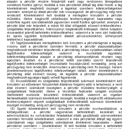
alapján a pénztár részére felajánlott eseti vagy rendszeres támogatásra
vonatkozó fizetési igényt, továbbá a más pénztárból átlépő tag által hozott, a tag
követelésének megfelelő összeget a tagokkal szembeni kötelezettségekkel
szemben, amelyet az átadó pénztár már visszaigazolt, de pénzügyileg még nem
rendezett. Követelésként kell továbbá a mérlegben kimutatni a pénztár
működési, illetve kiegészítő vállalkozási tevékenységével kapcsolatos vagy
különféle egyéb szerződésekből jogszerűen eredő fizetési igényeket, amelyek a
pénztár által már teljesített, a másik fél által elfogadott, elismert értékesítéshez,
szolgáltatás teljesítéséhez, hitelviszonyt megtestesítő értékpapír, illetve tulajdoni
részesedést jelentő befektetés értékesítéséhez, valamint a le nem zárt határidős
és opciós ügyletek biztosítékaként átadott pénzeszközökhöz (elhelyezett
letétekhez) kapcsolódnak.
(4)
Tagdíjkövetelések mérlegtételen kell kimutatni a pénztártagnak a tagsági
viszony alatt a pénztárral szemben fennálló, a pénztár alapszabályában
meghatározott mértékben teljesítendő, a pénztártag írásos nyilatkozatában vállalt
tagdíjfizetési kötelezettségét, valamint a munkáltató egyoldalú
kötelezettségvállalása alapján a pénztártag alkalmazottjának részben vagy
egészben átvállalt, és a pénztárral kötött szerződés szerint teljesítendő
tagdíjfizetési kötelezettségét (munkáltatói hozzájárulást) mindaddig, amíg azt
pénzügyileg nem rendezték. Amennyiben a pénztártag nem fix összegű, hanem
jövedelemarányos tagdíjfizetési kötelezettséget vállalt, akkor követelésként a
pénztártag által elismert összeg, de legalább a pénztár alapszabályában
meghatározott egységes tagdíj vehető figyelembe.
(5)
Áruszállításból és szolgáltatás teljesítéséből származó követelésként kell
kimutatni az előzetesen felszámított általános forgalmi adót is tartalmazó, a vevő
által elismert, számlázott összegben a pénztár működési tevékenységét, a
szolgáltatások fedezetét, illetve a likviditási fedezetet szolgáló eszközök
(befektetett eszközök, készletek) értékesítéséből, valamint az ingatlan
bérbeadásából származó követelések összegét, továbbá a kiegészítő vállalakozási
tevékenységként végzett szolgáltatások értékesítéséből származó követelések
összegét mindaddig, amíg azt pénzügyileg nem rendezték.
(6)
Egyéb követelésként kell kimutatni a pénztár munkavállalóival, a
költségvetéssel, a pénztár vagyonának befektetését, kezelését, az
adminisztrációs és nyilvántartási feladatokat ellátó gazdálkodó szervezetekkel
szemben fennálló követeléseket, valamint a más pénztárból átlépő tag egyéni
számlájának vagy szolgáltatási számlájának átvételével kapcsolatos – átadó
pénztárral szembeni – követeléseket. Itt kell továbbá kimutatni a befektetett