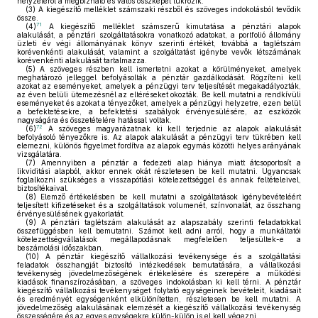
helyzetéről a megbízható és valós összképet tükrözik.
(3)
A kiegészítő melléklet számszaki részből és szöveges indokolásból tevődik
össze.
71
(4)
A kiegészítő melléklet számszerű kimutatása a pénztári alapok
alakulását, a pénztári szolgáltatásokra vonatkozó adatokat, a portfolió állomány
üzleti év végi állományának könyv szerinti értékét, továbbá a taglétszám
korévenkénti alakulását, valamint a szolgáltatást igénybe vevők létszámának
korévenkénti alakulását tartalmazza.
(5)
A szöveges részben kell ismertetni azokat a körülményeket, amelyek
meghatározó jelleggel befolyásolták a pénztár gazdálkodását. Rögzíteni kell
azokat az eseményeket, amelyek a pénzügyi terv teljesítését megakadályozták,
az éven belüli ütemezésnél az eltéréseket okozták. Be kell mutatni a rendkívüli
eseményeket és azokat a tényezőket, amelyek a pénzügyi helyzetre, ezen belül
a befektetésekre, a befektetési szabályok érvényesülésére, az eszközök
nagyságára és összetételére hatással voltak.
72
(6)
A szöveges magyarázatnak ki kell terjednie az alapok alakulását
befolyásoló tényezőkre is. Az alapok alakulását a pénzügyi terv tükrében kell
elemezni, különös figyelmet fordítva az alapok egymás közötti helyes arányának
vizsgálatára.
(7)
Amennyiben a pénztár a fedezeti alap hiánya miatt átcsoportosít a
likviditási alapból, akkor ennek okát részletesen be kell mutatni. Ugyancsak
foglalkozni szükséges a visszapótlási kötelezettséggel és annak feltételeivel,
biztosítékaival.
(8)
Elemző értékelésben be kell mutatni a szolgáltatások igénybevételéért
teljesített kifizetéseket és a szolgáltatások volumenét, színvonalát, az összhang
érvényesülésének gyakorlatát.
(9)
A pénztári taglétszám alakulását az alapszabály szerinti feladatokkal
összefüggésben kell bemutatni. Számot kell adni arról, hogy a munkáltatói
kötelezettségvállalások megállapodásnak megfelelően teljesültek-e a
beszámolási időszakban.
(10)
A pénztár kiegészítő vállalkozási tevékenysége és a szolgáltatási
feladatok összhangját biztosító intézkedések bemutatására, a vállalkozási
tevékenység jövedelmezőségének értékelésére és szerepére a működési
kiadások finanszírozásában, a szöveges indokolásban ki kell térni. A pénztár
kiegészítő vállalkozási tevékenységet folytató egységeinek bevételeit, kiadásait
és eredményét egységenként elkülönítetten, részletesen be kell mutatni. A
jövedelmezőség alakulásának elemzését a kiegészítő vállalkozási tevékenység
összességére és az egyes egységekre külön-külön is el kell végezni.