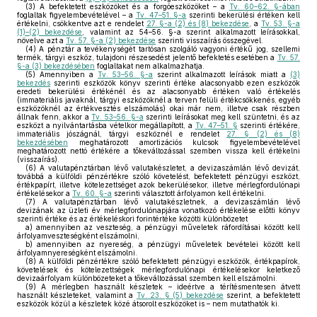
(3)
A befektetett eszközöket és a forgóeszközöket – a
Tv. 60–62. §-ában
foglaltak figyelembevételével – a
Tv. 47–51. §-a
szerinti bekerülési értéken kell
értékelni, csökkentve azt e rendelet
27. §-a (2) és (8) bekezdése
, a
Tv. 53. §-a
(1)–(2) bekezdése
, valamint az 54–56. §-a szerint alkalmazott leírásokkal,
növelve azt a
Tv. 57. §-a (2) bekezdése
szerinti visszaírás összegével.
(4)
A pénztár a tevékenységét tartósan szolgáló vagyoni értékű jog, szellemi
termék, tárgyi eszköz, tulajdoni részesedést jelentő befektetés esetében a
Tv. 57.
§-a (3) bekezdésében
foglaltakat nem alkalmazhatja.
(5)
Amennyiben a
Tv. 53–56. §-a
szerint alkalmazott leírások miatt a
(3)
bekezdés
szerinti eszközök könyv szerinti értéke alacsonyabb ezen eszközök
eredeti bekerülési értékénél és az alacsonyabb értéken való értékelés
(immateriális javaknál, tárgyi eszközöknél a terven felüli értékcsökkenés, egyéb
eszközöknél az értékvesztés elszámolás) okai már nem, illetve csak részben
állnak fenn, akkor a
Tv. 53–56. §-a
szerinti leírásokat meg kell szüntetni, és az
eszközt a nyilvántartásba vételkor megállapított, a
Tv. 47–51. §
szerinti értékére,
immateriális jószágnál, tárgyi eszköznél e rendelet
27. § (2) és (8)
bekezdésében
meghatározott amortizációs kulcsok figyelembevételével
meghatározott nettó értékére a tőkeváltozással szemben vissza kell értékelni
(visszaírás).
(6)
A valutapénztárban lévő valutakészletet, a devizaszámlán lévő devizát,
továbbá a külföldi pénzértékre szóló követelést, befektetett pénzügyi eszközt,
értékpapírt, illetve kötelezettséget azok bekerülésekor, illetve mérlegfordulónapi
értékelésekor a
Tv. 60. §-a
szerinti választott árfolyamon kell értékelni.
(7)
A valutapénztárban lévő valutakészletnek, a devizaszámlán lévő
devizának az üzleti év mérlegfordulónapjára vonatkozó értékelése előtti könyv
szerinti értéke és az értékeléskori forintértéke közötti különbözetet
a)
amennyiben az veszteség, a pénzügyi műveletek ráfordításai között kell
árfolyamveszteségként elszámolni,
b)
amennyiben az nyereség, a pénzügyi műveletek bevételei között kell
árfolyamnyereségként elszámolni.
(8)
A külföldi pénzértékre szóló befektetett pénzügyi eszközök, értékpapírok,
követelések és kötelezettségek mérlegfordulónapi értékelésekor keletkező
devizaárfolyam különbözeteket a tőkeváltozással szemben kell elszámolni.
(9)
A mérlegben használt készletek – ideértve a térítésmentesen átvett
használt készleteket, valamint a
Tv. 23. § (5) bekezdése
szerint, a befektetett
eszközök közül a készletek közé átsorolt eszközöket is – nem mutathatók ki.