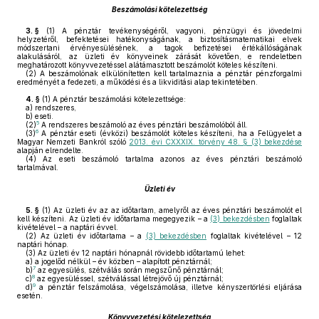
Beszámolási kötelezettség
3. §
(1)
A pénztár tevékenységéről, vagyoni, pénzügyi és jövedelmi
helyzetéről, befektetései hatékonyságának, a biztosításmatematikai elvek
módszertani érvényesülésének, a tagok befizetései értékállóságának
alakulásáról, az üzleti év könyveinek zárását követően, e rendeletben
meghatározott könyvvezetéssel alátámasztott beszámolót köteles készíteni.
(2)
A beszámolónak elkülönítetten kell tartalmaznia a pénztár pénzforgalmi
eredményét a fedezeti, a működési és a likviditási alap tekintetében.
4. §
(1)
A pénztár beszámolási kötelezettsége:
a)
rendszeres,
b)
eseti.
5
(2)
A rendszeres beszámoló az éves pénztári beszámolóból áll.
6
(3)
A pénztár eseti (évközi) beszámolót köteles készíteni, ha a Felügyelet a
Magyar Nemzeti Bankról szóló
2013. évi CXXXIX. törvény 48. § (3) bekezdése
alapján elrendelte.
(4)
Az eseti beszámoló tartalma azonos az éves pénztári beszámoló
tartalmával.
Üzleti év
5. §
(1)
Az üzleti év az az időtartam, amelyről az éves pénztári beszámolót el
kell készíteni. Az üzleti év időtartama megegyezik – a
(3) bekezdésben
foglaltak
kivételével – a naptári évvel.
(2)
Az üzleti év időtartama – a
(3) bekezdésben
foglaltak kivételével – 12
naptári hónap.
(3)
Az üzleti év 12 naptári hónapnál rövidebb időtartamú lehet:
a)
a jogelőd nélkül – év közben – alapított pénztárnál;
7
b)
az egyesülés, szétválás során megszűnő pénztárnál;
8
c)
az egyesüléssel, szétválással létrejövő új pénztárnál;
9
d)
a pénztár felszámolása, végelszámolása, illetve kényszertörlési eljárása
esetén.
Könyvvezetési kötelezettség