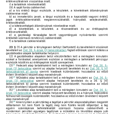
értékvesztésének visszaírása miatt;
i)
a tartalékok növekedéséből.
(9)
A saját forrás csökkenhet:
a)
a kis értékű tárgyi eszközök, a készletek, a követelések állományának
csökkenése miatt;
b)
az immateriális javak, a tárgyi eszközök és a kapcsolódó vagyoni értékű
jogok értékcsökkenéséből, megsemmisüléséből, hiányából, selejtezéséből,
értékesítéséből;
c)
a kötelezettségek állományának növekedése miatt;
d)
a követelések, a készletek, a részesedések és az értékpapírok
értékvesztéséből;
e)
a gazdasági társaságba bevitt vagyontárgyak nyilvántartás szerinti
értékéből származó rendkívüli csökkenésből;
f)
a tartalékok csökkenéséből.
23. §
(1)
A pénztár a ténylegesen befolyt (befizetett) és bevételként elszámolt
bevételeit az
Öpt. 36. §-ának (3) bekezdésében
foglalt előírások szerint köteles a
gazdálkodási alapok tartalékaiba helyezni.
(2)
A gazdálkodási alapokon belül elkülönítetten kell a mérlegben kimutatni
azokat a forrásokat, amelyeknek eszközei a mérlegben a befektetett pénzügyi
eszközök között és az értékpapírok között szerepelnek.
25
(3)
Fedezeti alap tartalékaként kell a mérlegben kimutatni az
Öpt. 36. §-
ának (3) bekezdése
szerint az alapba helyezett bevételek és az
Öpt. 36. § (4)
bekezdésének a) pontja
szerinti kiadások különbözetét, hozzáadva az előző
évben (években) képzett alap maradványát.
26
(4)
Működési alap tartalékaként kell a mérlegben kimutatni az
Öpt. 36. §-
ának (3) bekezdése
szerint alapba helyezett bevételek és a 36. § (4)
bekezdésének b) pontja szerinti kiadások különbözetét, hozzáadva az előző
évben (években) képzett alap maradványát.
27
(5)
Likviditási alap tartalékaként kell a mérlegben kimutatni az
Öpt. 36. §-
ának (3) bekezdése
szerint alapba helyezett bevételek és a hiányok fedezetére
felhasznált összegek különbözetét, hozzáadva az előző évben (években) képzett
alap maradványát.
28
(6)
Amennyiben a pénztártag a tagdíjat a pénztár alapszabályában megjelölt
időtartamon túl nem fizeti (a tagdíj meg nem fizetés kezdő időpontja), a tag
egyéni számlájának befektetéséből származó hozama csökkenthető a
mindenkori pénztári egységes tagdíjnak a működési és likviditási alapra jutó