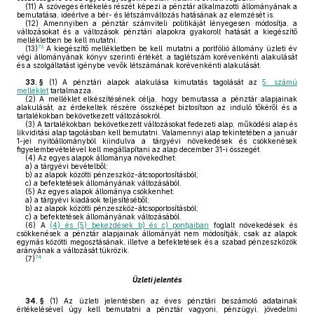
(11)
A szöveges értékelés részét képezi a pénztár alkalmazotti állományának a
bemutatása, ideértve a bér- és létszámváltozás hatásának az elemzését is.
(12)
Amennyiben a pénztár számviteli politikáját lényegesen módosítja, a
változásokat és a változások pénztári alapokra gyakorolt hatását a kiegészítő
mellékletben be kell mutatni.
73
(13)
A kiegészítő mellékletben be kell mutatni a portfólió állomány üzleti év
végi állományának könyv szerinti értékét, a taglétszám korévenkénti alakulását
és a szolgáltatást igénybe vevők létszámának korévenkénti alakulását.
33. §
(1)
A pénztári alapok alakulása kimutatás tagolását az
5. számú
melléklet
tartalmazza.
(2)
A melléklet elkészítésének célja, hogy bemutassa a pénztár alapjainak
alakulását, az érdekeltek részére összképet biztosítson az induló tőkéről és a
tartalékokban bekövetkezett változásokról.
(3)
A tartalékokban bekövetkezett változásokat fedezeti alap, működési alap és
likviditási alap tagolásban kell bemutatni. Valamennyi alap tekintetében a január
1-jei nyitóállományból kiindulva a tárgyévi növekedések és csökkenések
figyelembevételével kell megállapítani az alap december 31-i összegét.
(4)
Az egyes alapok állománya növekedhet:
a)
a tárgyévi bevételből;
b)
az alapok közötti pénzeszköz-átcsoportosításból;
c)
a befektetések állományának változásából.
(5)
Az egyes alapok állománya csökkenhet:
a)
a tárgyévi kiadások teljesítéséből;
b)
az alapok közötti pénzeszköz-átcsoportosításból;
c)
a befektetések állományának változásából.
(6)
A
(4) és (5) bekezdések b) és c) pontjaiban
foglalt növekedések és
csökkenések a pénztár alapjainak állományát nem módosítják, csak az alapok
egymás közötti megosztásának, illetve a befektetések és a szabad pénzeszközök
arányának a változását tükrözik.
74
(7)
Üzleti jelentés
34. §
(1)
Az üzleti jelentésben az éves pénztári beszámoló adatainak
értékelésével úgy kell bemutatni a pénztár vagyoni, pénzügyi, jövedelmi