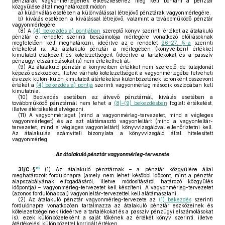
pénztárak vagyonmérlegének elkészítéséhez meg kell bontani a pénztár
közgyűlése által meghatározott módon
a)
különválás esetében a különválással létrejövő pénztárak vagyonmérlegére,
b)
kiválás esetében a kiválással létrejövő, valamint a továbbműködő pénztár
vagyonmérlegére.
(8)
A
(4) bekezdés a) pontjában
szereplő könyv szerinti értéket az átalakuló
pénztár e rendelet szerinti beszámolója mérlegére vonatkozó előírásoknak
megfelelően kell meghatározni, ideértve az e rendelet
26–27. §-a
szerinti
értékelést is. Az átalakuló pénztár a mérlegében (könyveiben) értékkel
kimutatott eszközeit és kötelezettségeit (ideértve a tartalékokat és a passzív
pénzügyi elszámolásokat is) nem értékelheti át.
(9)
Az átalakuló pénztár a könyveiben értékkel nem szereplő, de tulajdonát
képező eszközöket, illetve várható kötelezettségeit a vagyonmérlegébe felveheti
és ezek külön-külön kimutatott átértékelési különbözetének soronként összevont
értékét a
(4) bekezdés a) pontja
szerinti vagyonmérleg második oszlopában kell
kimutatnia.
(10)
Beolvadás esetében az átvevő pénztárnál, kiválás esetében a
továbbműködő pénztárnál nem lehet a
(8)–(9) bekezdésben
foglalt értékelést,
illetve átértékelést elvégezni.
(11)
A vagyonmérleget (mind a vagyonmérleg-tervezetet, mind a végleges
vagyonmérleget) és az azt alátámasztó vagyonleltárt (mind a vagyonleltár-
tervezetet, mind a végleges vagyonleltárt) könyvvizsgálóval ellenőriztetni kell.
Az átalakulás számviteli bizonylata a könyvvizsgáló által hitelesített
vagyonmérleg.
Az átalakuló pénztár vagyonmérleg-tervezete
62
31/C. §
(1)
Az átalakuló pénztárnak – a pénztár közgyűlése által
meghatározott fordulónapra (amely nem lehet későbbi időpont, mint a pénztár
alapszabályának elfogadásáról, illetve módosításáról határozó közgyűlés
időpontja) – vagyonmérleg-tervezetet kell készíteni. A vagyonmérleg-tervezetet
(azonos fordulónappal) vagyonleltár-tervezettel kell alátámasztani.
(2)
Az átalakuló pénztár vagyonmérleg-tervezete az
(1) bekezdés
szerinti
fordulónapra vonatkozóan tartalmazza az átalakuló pénztár eszközeinek és
kötelezettségeinek (ideértve a tartalékokat és a passzív pénzügyi elszámolásokat
is), ezek különbözeteként a saját tőkének az értékét könyv szerinti, illetve
átértékelési különbözettel korrigált értéken.