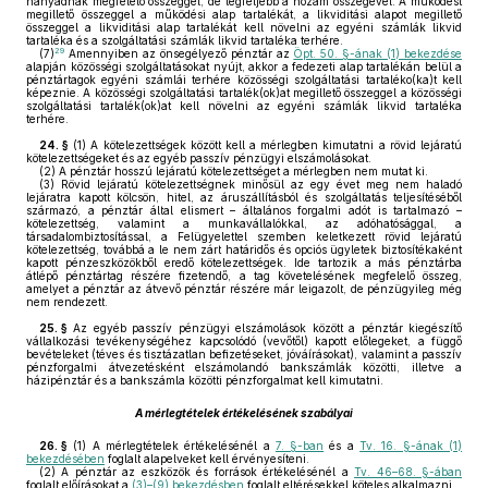
hányadnak megfelelő összeggel, de legfeljebb a hozam összegével. A működést
megillető összeggel a működési alap tartalékát, a likviditási alapot megillető
összeggel a likviditási alap tartalékát kell növelni az egyéni számlák likvid
tartaléka és a szolgáltatási számlák likvid tartaléka terhére.
29
(7)
Amennyiben az önsegélyező pénztár az
Öpt. 50. §-ának (1) bekezdése
alapján közösségi szolgáltatásokat nyújt, akkor a fedezeti alap tartalékán belül a
pénztártagok egyéni számlái terhére közösségi szolgáltatási tartaléko(ka)t kell
képeznie. A közösségi szolgáltatási tartalék(ok)at megillető összeggel a közösségi
szolgáltatási tartalék(ok)at kell növelni az egyéni számlák likvid tartaléka
terhére.
24. §
(1)
A kötelezettségek között kell a mérlegben kimutatni a rövid lejáratú
kötelezettségeket és az egyéb passzív pénzügyi elszámolásokat.
(2)
A pénztár hosszú lejáratú kötelezettséget a mérlegben nem mutat ki.
(3)
Rövid lejáratú kötelezettségnek minősül az egy évet meg nem haladó
lejáratra kapott kölcsön, hitel, az áruszállításból és szolgáltatás teljesítéséből
származó, a pénztár által elismert – általános forgalmi adót is tartalmazó –
kötelezettség, valamint a munkavállalókkal, az adóhatósággal, a
társadalombiztosítással, a Felügyelettel szemben keletkezett rövid lejáratú
kötelezettség, továbbá a le nem zárt határidős és opciós ügyletek biztosítékaként
kapott pénzeszközökből eredő kötelezettségek. Ide tartozik a más pénztárba
átlépő pénztártag részére fizetendő, a tag követelésének megfelelő összeg,
amelyet a pénztár az átvevő pénztár részére már leigazolt, de pénzügyileg még
nem rendezett.
25. §
Az egyéb passzív pénzügyi elszámolások között a pénztár kiegészítő
vállalkozási tevékenységéhez kapcsolódó (vevőtől) kapott előlegeket, a függő
bevételeket (téves és tisztázatlan befizetéseket, jóváírásokat), valamint a passzív
pénzforgalmi átvezetésként elszámolandó bankszámlák közötti, illetve a
házipénztár és a bankszámla közötti pénzforgalmat kell kimutatni.
A mérlegtételek értékelésének szabályai
26. §
(1)
A mérlegtételek értékelésénél a
7. §-ban
és a
Tv. 16. §-ának (1)
bekezdésében
foglalt alapelveket kell érvényesíteni.
(2)
A pénztár az eszközök és források értékelésénél a
Tv. 46–68. §-ában
foglalt előírásokat a
(3)–(9) bekezdésben
foglalt eltérésekkel köteles alkalmazni.