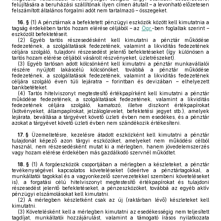
felújítására a beruházási szállítónak ilyen címen átutalt – a levonható előzetesen
felszámított általános forgalmi adót nem tartalmazó – összegeket.
16. §
(1)
A pénztárnak a befektetett pénzügyi eszközök között kell kimutatnia a
tagság érdekében tartós hozam elérése céljából – az
Ögr.
-ben foglaltak szerint –
eszközölt befektetéseit.
(2)
Egyéb tartós részesedésként kell kimutatni a pénztár működése
fedezetének, a szolgáltatások fedezetének, valamint a likviditás fedezetének
céljára szolgáló, tulajdoni részesedést jelentő befektetéseket (így különösen a
tartós hozam elérése céljából vásárolt részvényeket, üzletrészeket).
(3)
Egyéb tartósan adott kölcsönként kell kimutatni a pénztár munkavállalói
részére nyújtott lakáscélú kölcsönöket, továbbá a pénztár működése
fedezetének, a szolgáltatások fedezetének, valamint a likviditás fedezetének
céljára szolgáló éven túli lejáratra – forintban és devizában – elhelyezett
bankbetéteket.
(4)
Tartós hitelviszonyt megtestesítő értékpapírként kell kimutatni a pénztár
működése fedezetének, a szolgáltatások fedezetének, valamint a likviditás
fedezetének céljára szolgáló, kamatozó, illetve diszkont értékpapírokat
(kötvényeket, állampapírokat, jelzáloglevelet, befektetési jegyet stb.), amelyek
lejárata, beváltása a tárgyévet követő üzleti évben nem esedékes, és a pénztár
azokat a tárgyévet követő üzleti évben nem szándékozik értékesíteni.
17. §
Üzemeltetésre, kezelésre átadott eszközként kell kimutatni a pénztár
tulajdonát képező azon tárgyi eszközöket, amelyeket nem működési célból
használ, nem részesedésként mutat ki a mérlegben, hanem jövedelemszerzés
vagy hozam elérése érdekében más gazdálkodó szervnél működtet.
18. §
(1)
A forgóeszközök csoportjában a mérlegben a készleteket, a pénztár
tevékenységével kapcsolatos követeléseket (ideértve a pénztártagokkal, a
munkáltatói tagokkal és a vagyonkezelő szervezetekkel szembeni követeléseket
is), a forgatási célú hitelviszonyt megtestesítő értékpapírokat és tulajdoni
részesedést jelentő befektetéseket, a pénzeszközöket, továbbá az egyéb aktív
pénzügyi elszámolásokat kell kimutatni.
(2)
A mérlegben készletként csak az új (raktárban lévő) készleteket kell
kimutatni.
(3)
Követelésként kell a mérlegben kimutatni az esedékességig nem teljesített
tagdíjat, munkáltatói hozzájárulást, valamint a támogató írásos nyilatkozata