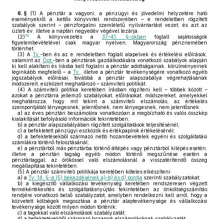
6. §
(1)
A pénztár a vagyoni, a pénzügyi és jövedelmi helyzetére ható
eseményekről a kettős könyvvitel rendszerében – e rendeletben rögzített
szabályok szerint – pénzforgalmi szemléletű nyilvántartást vezet, és azt az
üzleti év, illetve a naptári negyedév végével lezárja.
10
(2)
A könyvvezetés a
37–41. §-okban
foglalt sajátosságok
figyelembevételével csak magyar nyelven, Magyarország pénznemében
történhet.
(3)
A
Tv.
-ben és az e rendeletben foglalt alapelvek és értékelési előírások,
valamint az
Öpt.
-ben a pénztárak gazdálkodására vonatkozó szabályok alapján
ki kell alakítani és írásba kell foglalni a pénztár adottságainak, körülményeinek
leginkább megfelelő – a
Tv.
, illetve a pénztár tevékenységére vonatkozó egyéb
jogszabályok előírásai, továbbá a pénztár alapszabálya végrehajtásának
módszereit, eszközeit meghatározó – számviteli politikát.
(4)
A számviteli politika keretében írásban rögzíteni kell – többek között –
azokat a pénztárra jellemző szabályokat, előírásokat, módszereket, amelyekkel
meghatározza, hogy mit tekint a számviteli elszámolás, az értékelés
szempontjából lényegesnek, jelentősnek, nem lényegesnek, nem jelentősnek:
a)
az éves pénztári beszámolóra vonatkozóan a megbízható és valós összkép
kialakítását befolyásoló információk tekintetében;
b)
a pénztár alapszabályában rögzített szolgáltatások teljesítésénél;
c)
a befektetett pénzügyi eszközök és értékpapírok értékelésénél;
d)
a befektetésekből származó nettó hozambevételek egyéni és szolgáltatási
számlákra történő felosztásánál;
e)
a pénztárból más pénztárba történő átlépés vagy pénztárból kilépés esetén,
illetve a pénztári tagság egyéb módon történő megszűnése esetén a
pénztártaggal, az örökössel való elszámolásnál a visszatérítendő összeg
megállapítása tekintetében.
(5)
A pénztár számviteli politikája keretében köteles elkészíteni:
a)
a
Tv. 14. §-a (5) bekezdésének a)–b) és d) pontja
szerinti szabályzatokat;
b)
a kiegészítő vállalkozási tevékenység keretében rendszeresen végzett
termékértékesítés és szolgáltatásnyújtás tekintetében az önköltségszámítás
rendjére vonatkozó belső szabályzatot, amelyben rendelkezni kell arról, hogy a
közvetett költségek megosztása a pénztár alaptevékenysége és vállalkozási
tevékenysége között milyen módon történik;
c)
a tagokkal való elszámolások szabályzatát;
d)
a befektetésekből származó hozamok elszámolásának szabályzatát;