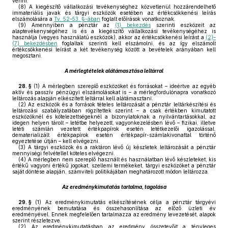
venni.
(8)
A kiegészítő vállalkozási tevékenységhez közvetlenül hozzárendelhető
immateriális javak és tárgyi eszközök esetében az értékcsökkenési leírás
elszámolására a
Tv. 52–53. §-ában
foglalt előírások vonatkoznak.
(9)
Amennyiben a pénztár az
(1) bekezdés
szerinti eszközeit az
alaptevékenységéhez is és a kiegészítő vállalkozási tevékenységéhez is
használja (vegyes használatú eszközök), akkor az értékcsökkenési leírást a
(2)–
(7) bekezdésben
foglaltak szerinti kell elszámolni, és az így elszámolt
értékcsökkenési leírást a két tevékenység között a bevételek arányában kell
megosztani.
A mérlegtételek alátámasztása leltárral
28. §
(1)
A mérlegben szereplő eszközöket és forrásokat – ideértve az egyéb
aktív és passzív pénzügyi elszámolásokat is – a mérlegfordulónapra vonatkozó
leltározás alapján elkészített leltárral kell alátámasztani.
(2)
Az eszközök és a források tételes leltározását a pénztár leltárkészítési és
leltározási szabályzatában rögzítettek szerint – a csak értékben kimutatott
eszközöknél és kötelezettségeknél a bizonylatoknak a nyilvántartásokkal, az
idegen helyen tárolt – letétbe helyezett, vagyonkezelésben lévő – fizikai, illetve
letéti számlán vezetett értékpapírok esetén letétkezelői igazolással,
dematerializált értékpapírok esetén értékpapír-számlakivonattal történő
egyeztetése útján – kell elvégezni.
(3)
A tárgyi eszközök és a raktáron lévő új készletek leltározását a pénztár
mennyiségi felvétellel köteles elvégezni.
(4)
A mérlegben nem szereplő használt és használatban lévő készleteket, kis
értékű vagyoni értékű jogokat, szellemi termékeket, tárgyi eszközöket a pénztár
saját döntése alapján, számviteli politikájában meghatározott módon leltározza.
Az eredménykimutatás tartalma, tagolása
29. §
(1)
Az eredménykimutatás elkészítésének célja a pénztár tárgyévi
eredményének bemutatása és összehasonlítása az előző üzleti év
eredményével. Ennek megfelelően tartalmazza az eredmény levezetését, alapok
szerint részletezve.
(2)
Az eredménykimutatásban az eredmény összetevőit a tényleges