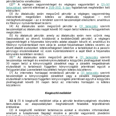
pénztár(ak)ra vonatkozóan.
69
(2)
A végleges vagyonmérleget és végleges vagyonleltárt a
(3)–(4)
bekezdések
szerinti eltéréssel a
31/B–31/D. §-ban
foglaltaknak megfelelően kell
elkészíteni.
(3)
Az átalakulás során megszűnő pénztár a végleges vagyonmérleg
elkészítését megelőzően köteles az átalakulás napjával – mint
mérlegfordulónappal – az e rendelet szerinti beszámolóját elkészíteni, analitikus
és főkönyvi nyilvántartásait lezárni.
(4)
Az átalakulás során megszűnő pénztár a
(3) bekezdés
szerinti
beszámolóját az átalakulás napját követő 90 napon belül köteles a Felügyeletnek
megküldeni.
(5)
Az átalakuló pénztár, amely az átalakulás során nem szűnik meg
(beolvadásnál az átvevő, kiválásnál a továbbműködő pénztár), a végleges
vagyonmérlegét a folyamatos könyvelés adatai alapján készíti el, analitikus és
főkönyvi nyilvántartásait nem zárja le, azokat folyamatosan köteles vezetni, az
átvett-átadott eszközöket, kötelezettségeket (ideértve a tartalékokat és a passzív
pénzügyi elszámolásokat is), ezek különbözeteként a saját tőkét a folyamatos
könyvelés keretében rendezi.
70
(6)
Az átalakulás során megszűnő pénztár a
(3) bekezdés
szerinti
beszámolója mérlegét és eredménykimutatását a közgyűlés jóváhagyását követő
30 napon belül a könyvvizsgálói záradékot vagy a záradék megadásának
elutasítását is tartalmazó független könyvvizsgálói jelentéssel együtt a
Felügyelet által üzemeltetett közzétételi helyen köteles közzétenni.
(7)
Az internetes honlappal rendelkező pénztár a
(3) bekezdés
szerinti
beszámolóját a könyvvizsgálói záradékot vagy a záradék megadásának
elutasítását is tartalmazó független könyvvizsgálói jelentéssel együtt a közgyűlés
jóváhagyását követő 30 napon belül az internetes honlapján is köteles
közzétenni.
Kiegészítő melléklet
32. §
(1)
A kiegészítő melléklet célja a pénztár tevékenységének részletes
bemutatása, az alapszabályban meghatározott feladatok teljesítésének
értékelése.
(2)
A kiegészítő melléklet tartalmazza azokat a részletes információkat,
amelyek a tulajdonosok (tagság) részére a pénztár vagyonáról, jövedelmi