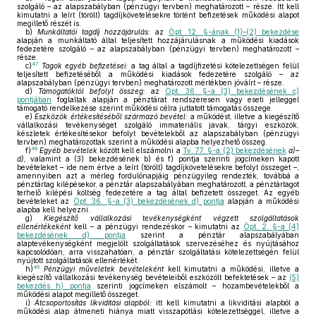
szolgáló – az alapszabályban (pénzügyi tervben) meghatározott – része. Itt kell
kimutatni a leírt (törölt) tagdíjkövetelésekre történt befizetések működési alapot
megillető részét is.
b)
Munkáltatói tagdíj hozzájárulás:
az
Öpt. 12. §-ának (1)–(2) bekezdése
alapján a munkáltató által teljesített hozzájárulásnak a működési kiadások
fedezetére szolgáló – az alapszabályban (pénzügyi tervben) meghatározott –
része.
47
c)
Tagok egyéb befizetései:
a tag által a tagdíjfizetési kötelezettségen felül
teljesített befizetéséből a működési kiadások fedezetére szolgáló – az
alapszabályban (pénzügyi tervben) meghatározott mértékben jóváírt – része.
d)
Támogatóktól befolyt összeg:
az
Öpt. 36. §-a (3) bekezdésének c)
pontjában
foglaltak alapján a pénztárat rendszeresen vagy eseti jelleggel
támogató rendelkezése szerint működési célra juttatott támogatás összege.
e)
Eszközök értékesítéséből származó bevétel:
a működést, illetve a kiegészítő
vállalkozási tevékenységet szolgáló immateriális javak, tárgyi eszközök,
készletek értékesítésekor befolyt bevételekből az alapszabályban (pénzügyi
tervben) meghatározottak szerint a működési alapba helyezhető összeg.
48
f)
Egyéb bevételek
között kell elszámolni a
Tv. 77. §-a (2) bekezdésének
a)–
d),
valamint a (3) bekezdésének b) és f) pontja szerinti jogcímeken kapott
bevételeket – ide nem értve a leírt (törölt) tagdíjkövetelésekre befolyt összeget –,
amennyiben azt a mérleg fordulónapjáig pénzügyileg rendezték, továbbá a
pénztártag kilépésekor, a pénztár alapszabályában meghatározott, a pénztártagot
terhelő kilépési költség fedezetére a tag által befizetett összeget. Az egyéb
bevételeket az
Öpt. 36. §-a (3) bekezdésének d) pontja
alapján a működési
alapba kell helyezni.
g)
Kiegészítő vállalkozási tevékenységként végzett szolgáltatások
ellenértékeként
kell – a pénzügyi rendezéskor – kimutatni az
Öpt. 2. §-a (4)
bekezdésének d) pontja
szerint a pénztár alapszabályában
alaptevékenységként megjelölt szolgáltatások szervezéséhez és nyújtásához
kapcsolódóan, arra visszahatóan, a pénztár szolgáltatási kötelezettségén felül
nyújtott szolgáltatások ellenértékét.
49
h)
Pénzügyi műveletek bevételeként
kell kimutatni a működési, illetve a
kiegészítő vállalkozási tevékenység bevételeiből eszközölt befektetések – az
(5)
bekezdés h) pontja
szerinti jogcímeken elszámolt – hozambevételekből a
működési alapot megillető összeget.
i)
Átcsoportosítás likviditási alapból:
itt kell kimutatni a likviditási alapból a
működési alap átmeneti hiánya miatt visszapótlási kötelezettséggel, illetve a