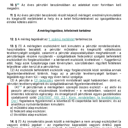
23
10. §
Az éves pénztári beszámolóban az adatokat ezer forintban kell
megadni.
11. §
Az éves pénztári beszámoló részét képező mérleget, eredménykimutatást
és kiegészítő mellékletet a hely és a kelet feltüntetésével az igazgatótanács
elnöke köteles aláírni.
A mérleg tagolása, tételeinek tartalma
12. §
A mérleg tagolását az
1. számú melléklet
tartalmazza.
13. §
(1)
A mérlegben eszközként kell kimutatni a pénztár rendelkezésére,
használatára bocsátott, a pénztár működési és kiegészítő vállalkozási
tevékenységét szolgáló, valamint a pénztár alapszabályában meghatározott – a
pénztártagok részére nyújtandó – szolgáltatások fedezetéül szolgáló befektetett
eszközöket és forgóeszközöket – a bérbevett eszközök kivételével –, függetlenül
attól, hogy azok tulajdonjoga csak törvényben, szerződésben rögzített feltételek
teljesítése után kerül át a pénztárhoz.
(2)
Az eszközök befektetett eszközök vagy forgóeszközök közé sorolása annak
figyelembevételével történik, hogy az a pénztár tevékenységét tartósan –
legalább egy éven túl – vagy egy éven belül szolgálja.
(3)
A pénztár a
(2) bekezdés
szerinti minősítését saját hatáskörben dönti el,
pénztári tevékenységének és szolgáltatásainak figyelembevételével.
24
(4)
A pénztárnak a mérlegében szereplő összes eszközt – az aktív és
passzív pénzügyi elszámolások kivételével – e rendeletben, valamint az
önkéntes kölcsönös egészség- és önsegélyező pénztárak egyes gazdálkodási
szabályairól szóló
268/1997. (XII. 22.) Korm. rendeletben (a továbbiakban:
Ögr.)
foglaltakra figyelemmel a következő fő csoportokba kell besorolni, és az
analitikus nyilvántartásban kimutatni:
a)
működési alap eszközei;
b)
fedezeti alap eszközei;
c)
likviditási alap eszközei.
14. §
(1)
Az immateriális javak között a mérlegben a nem anyagi eszközöket (a
vagyoni értékű jogokat – az ingatlanhoz kapcsolódó vagyoni értékű jogok