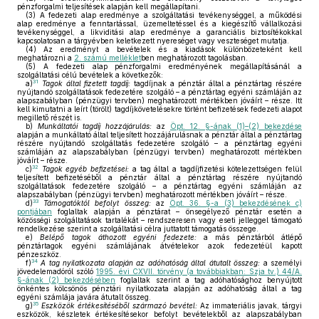
pénzforgalmi teljesítések alapján kell megállapítani.
(3)
A fedezeti alap eredménye a szolgáltatási tevékenységgel, a működési
alap eredménye a fenntartással, üzemeltetéssel és a kiegészítő vállalkozási
tevékenységgel, a likviditási alap eredménye a garanciális biztosítékokkal
kapcsolatosan a tárgyévben keletkezett nyereséget vagy veszteséget mutatja.
(4)
Az eredményt a bevételek és a kiadások különbözeteként kell
meghatározni a
2. számú melléklet
ben meghatározott tagolásban.
(5)
A fedezeti alap pénzforgalmi eredményének megállapításánál a
szolgáltatási célú bevételek a következők:
31
a)
Tagok által fizetett tagdíj:
tagdíjnak a pénztár által a pénztártag részére
nyújtandó szolgáltatások fedezetére szolgáló – a pénztártag egyéni számláján az
alapszabályban (pénzügyi tervben) meghatározott mértékben jóváírt – része. Itt
kell kimutatni a leírt (törölt) tagdíjkövetelésekre történt befizetések fedezeti alapot
megillető részét is.
b)
Munkáltatói tagdíj hozzájárulás:
az
Öpt. 12. §-ának (1)–(2) bekezdése
alapján a munkáltató által teljesített hozzájárulásnak a pénztár által a pénztártag
részére nyújtandó szolgáltatás fedezetére szolgáló – a pénztártag egyéni
számláján az alapszabályban (pénzügyi tervben) meghatározott mértékben
jóváírt – része.
32
c)
Tagok egyéb befizetései:
a tag által a tagdíjfizetési kötelezettségen felül
teljesített befizetéséből a pénztár által a pénztártag részére nyújtandó
szolgáltatások fedezetére szolgáló – a pénztártag egyéni számláján az
alapszabályban (pénzügyi tervben) meghatározott mértékben jóváírt – része.
33
d)
Támogatóktól befolyt összeg:
az
Öpt. 36. §-a (3) bekezdésének c)
pontjában
foglaltak alapján a pénztárat – önsegélyező pénztár esetén a
közösségi szolgáltatások tartalékát – rendszeresen vagy eseti jelleggel támogató
rendelkezése szerint a szolgáltatási célra juttatott támogatás összege.
e)
Belépő tagok áthozott egyéni fedezete:
a más pénztárból átlépő
pénztártagok egyéni számlájának átvételekor azok fedezetéül kapott
pénzeszköz.
34
f)
A tag nyilatkozata alapján az adóhatóság által átutalt összeg:
a személyi
jövedelemadóról szóló
1995. évi CXVII. törvény (a továbbiakban: Szja tv.) 44/A.
§-ának (2) bekezdésében
foglaltak szerint a tag adóhatósághoz benyújtott
önkéntes kölcsönös pénztári nyilatkozata alapján az adóhatóság által a tag
egyéni számlája javára átutalt összeg.
35
g)
Eszközök értékesítéséből származó bevétel:
Az immateriális javak, tárgyi
eszközök, készletek értékesítésekor befolyt bevételekből az alapszabályban