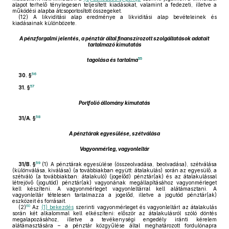
alapot terhelő ténylegesen teljesített kiadásokat, valamint a fedezeti, illetve a
működési alapba átcsoportosított összegeket.
(12)
A likviditási alap eredménye a likviditási alap bevételeinek és
kiadásainak különbözete.
A pénzforgalmi jelentés, a pénztár által finanszírozott szolgáltatások adatait
tartalmazó kimutatás
55
tagolása és tartalma
56
30. §
57
31. §
Portfolió állomány kimutatás
58
31/A. §
A pénztárak egyesülése, szétválása
Vagyonmérleg, vagyonleltár
59
31/B. §
(1)
A pénztárak egyesülése (összeolvadása, beolvadása), szétválása
(különválása, kiválása) (a továbbiakban együtt: átalakulás) során az egyesülő, a
szétváló (a továbbiakban: átalakuló) (jogelőd) pénztár(ak) és az átalakulással
létrejövő (jogutód) pénztár(ak) vagyonának megállapításához vagyonmérleget
kell készíteni. A vagyonmérleget vagyonleltárral kell alátámasztani. A
vagyonleltár tételesen tartalmazza a jogelőd, illetve a jogutód pénztár(ak)
eszközeit és forrásait.
60
(2)
Az
(1) bekezdés
szerinti vagyonmérleget és vagyonleltárt az átalakulás
során két alkalommal kell elkészíteni: először az átalakulásról szóló döntés
megalapozásához, illetve a tevékenységi engedély iránti kérelem
alátámasztására – a pénztár közgyűlése által meghatározott fordulónapra