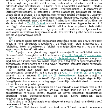
kimutatni a szolgáltatási célú tulajdoni részesedést jelentő befektetések, a
hitelviszonyt megtestesítő értékpapírok, valamint a diszkont értékpapírok
értékesítésekor, beváltásakor – a kamat nélküli (kamattal csökkentett) – eladási
ára és könyv szerinti értéke közötti veszteségjellegű különbözeteket
(árfolyamveszteséget), a befektetési jegyek eladásakor, beváltásakor realizált
veszteséget, a deviza- és valutakészletek forintra történő átváltásával, valamint
a mérlegfordulónapi értékelésével kapcsolatos árfolyamveszteséget, továbbá a
pénzügyi műveletek egyéb ráfordításait. A pénzügyi műveletek ráfordításainak
elszámolásánál a
Tv. 85. §-ának
a vonatkozó előírásait kell figyelembe venni. A
pénzügyi műveletek ráfordításai között kell kimutatni a pénztár befektetési
tevékenységével kapcsolatban igénybe vett befektetési szolgáltatásokkal
kapcsolatos ráfordítások (vagyonkezelői díj, letétkezelői díj stb.) fedezeti alapot
terhelő vagyonarányos részét.
41
d)
42
e)
Fedezeti alapot terhelő jogosulatlan kifizetések
között kell kimutatni többek
között a nem támogatott kifizetéseket, az értékhatár feletti kifizetéseket, a
feltételhez kötött kifizetéseket a feltétel nem teljesülése esetén, valamint az
egyéb jogosulatlan kifizetéseket.
43
f)
Tagdíjat nem fizető tag egyéni számlájáról a működési alapba
átcsoportosított összegként
kell kimutatni az
Öpt. 14. §-ának (3) bekezdése
,
valamint az e rendelet
23. §-ának (6) bekezdésében
foglaltak alapján a
tagdíjfizetés elmulasztásának kezdő időpontjától a tag egyéni egészségszámlája,
önsegélyező pénztár esetében a tag egyéni számlája befektetésének hozamából
a működési alapra jutó hányadot.
44
g)
Tagdíjat nem fizető tag egyéni számlájáról a likviditási alapba
átcsoportosított összegként
kell kimutatni az
Öpt. 14. §-ának (3) bekezdése
,
valamint az e rendelet
23. §-ának (6) bekezdésében
foglaltak alapján a
tagdíjfizetés elmulasztásának kezdő időpontjától a tag egyéni egészségszámlája,
önsegélyező pénztár esetében a tag egyéni számlája befektetésének hozamából
a likviditási alapra jutó hányadot.
45
(7)
A fedezeti alap, a likviditási alap és a működési alap közötti, valamint a
fedezeti alapon belül az egyéni számlák szabad tartaléka és a közösségi
szolgáltatások tartaléka közötti, továbbá az egyes közösségi szolgáltatások
tartalékai közötti átcsoportosításokat az alapok, illetve tartalékok között
közvetlenül kell elszámolni.
(8)
A pénztár működési alapja eredményének megállapításánál működési célú
bevételek a következők:
46
a)
Tagok által fizetett tagdíj:
tagdíjnak a működési kiadások fedezetére