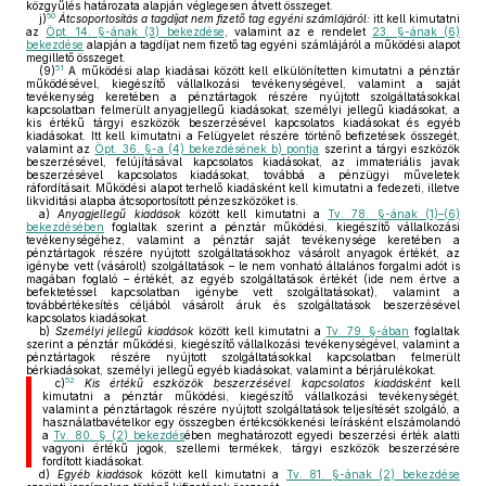
közgyűlés határozata alapján véglegesen átvett összeget.
50
j)
Átcsoportosítás a tagdíjat nem fizető tag egyéni számlájáról:
itt kell kimutatni
az
Öpt. 14. §-ának (3) bekezdése
, valamint az e rendelet
23. §-ának (6)
bekezdése
alapján a tagdíjat nem fizető tag egyéni számlájáról a működési alapot
megillető összeget.
51
(9)
A működési alap kiadásai között kell elkülönítetten kimutatni a pénztár
működésével, kiegészítő vállalkozási tevékenységével, valamint a saját
tevékenység keretében a pénztártagok részére nyújtott szolgáltatásokkal
kapcsolatban felmerült anyagjellegű kiadásokat, személyi jellegű kiadásokat, a
kis értékű tárgyi eszközök beszerzésével kapcsolatos kiadásokat és egyéb
kiadásokat. Itt kell kimutatni a Felügyelet részére történő befizetések összegét,
valamint az
Öpt. 36. §-a (4) bekezdésének b) pontja
szerint a tárgyi eszközök
beszerzésével, felújításával kapcsolatos kiadásokat, az immateriális javak
beszerzésével kapcsolatos kiadásokat, továbbá a pénzügyi műveletek
ráfordításait. Működési alapot terhelő kiadásként kell kimutatni a fedezeti, illetve
likviditási alapba átcsoportosított pénzeszközöket is.
a)
Anyagjellegű kiadások
között kell kimutatni a
Tv. 78. §-ának (1)–(6)
bekezdésében
foglaltak szerint a pénztár működési, kiegészítő vállalkozási
tevékenységéhez, valamint a pénztár saját tevékenysége keretében a
pénztártagok részére nyújtott szolgáltatásokhoz vásárolt anyagok értékét, az
igénybe vett (vásárolt) szolgáltatások – le nem vonható általános forgalmi adót is
magában foglaló – értékét, az egyéb szolgáltatások értékét (ide nem értve a
befektetéssel kapcsolatban igénybe vett szolgáltatásokat), valamint a
továbbértékesítés céljából vásárolt áruk és szolgáltatások beszerzésével
kapcsolatos kiadásokat.
b)
Személyi jellegű kiadások
között kell kimutatni a
Tv. 79. §-ában
foglaltak
szerint a pénztár működési, kiegészítő vállalkozási tevékenységével, valamint a
pénztártagok részére nyújtott szolgáltatásokkal kapcsolatban felmerült
bérkiadásokat, személyi jellegű egyéb kiadásokat, valamint a bérjárulékokat.
52
c)
Kis értékű eszközök beszerzésével kapcsolatos kiadásként
kell
kimutatni a pénztár működési, kiegészítő vállalkozási tevékenységét,
valamint a pénztártagok részére nyújtott szolgáltatások teljesítését szolgáló, a
használatbavételkor egy összegben értékcsökkenési leírásként elszámolandó
a
Tv. 80. § (2) bekezdés
ében meghatározott egyedi beszerzési érték alatti
vagyoni értékű jogok, szellemi termékek, tárgyi eszközök beszerzésére
fordított kiadásokat.
d)
Egyéb kiadások
között kell kimutatni a
Tv. 81. §-ának (2) bekezdése