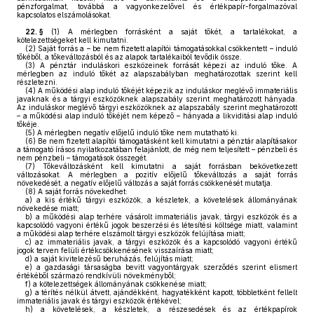
pénzforgalmat, továbbá a vagyonkezelővel és értékpapír-forgalmazóval
kapcsolatos elszámolásokat.
22. §
(1)
A mérlegben forrásként a saját tőkét, a tartalékokat, a
kötelezettségeket kell kimutatni.
(2)
Saját forrás a – be nem fizetett alapítói támogatásokkal csökkentett – induló
tőkéből, a tőkeváltozásból és az alapok tartalékaiból tevődik össze.
(3)
A pénztár induláskori eszközeinek forrását képezi az induló tőke. A
mérlegben az induló tőkét az alapszabályban meghatározottak szerint kell
részletezni.
(4)
A működési alap induló tőkéjét képezik az induláskor meglévő immateriális
javaknak és a tárgyi eszközöknek alapszabály szerint meghatározott hányada.
Az induláskor meglévő tárgyi eszközöknek az alapszabály szerint meghatározott
– a működési alap induló tőkéjét nem képező – hányada a likviditási alap induló
tőkéje.
(5)
A mérlegben negatív előjelű induló tőke nem mutatható ki.
(6)
Be nem fizetett alapítói támogatásként kell kimutatni a pénztár alapításakor
a támogató írásos nyilatkozatában felajánlott, de még nem teljesített – pénzbeli és
nem pénzbeli – támogatások összegét.
(7)
Tőkeváltozásként kell kimutatni a saját forrásban bekövetkezett
változásokat. A mérlegben a pozitív előjelű tőkeváltozás a saját forrás
növekedését, a negatív előjelű változás a saját forrás csökkenését mutatja.
(8)
A saját forrás növekedhet:
a)
a kis értékű tárgyi eszközök, a készletek, a követelések állományának
növekedése miatt;
b)
a működési alap terhére vásárolt immateriális javak, tárgyi eszközök és a
kapcsolódó vagyoni értékű jogok beszerzési és létesítési költsége miatt, valamint
a működési alap terhére elszámolt tárgyi eszközök felújítása miatt;
c)
az immateriális javak, a tárgyi eszközök és a kapcsolódó vagyoni értékű
jogok terven felüli értékcsökkenésének visszaírása miatt;
d)
a saját kivitelezésű beruházás, felújítás miatt;
e)
a gazdasági társaságba bevitt vagyontárgyak szerződés szerint elismert
értékéből származó rendkívüli növekményből;
f)
a kötelezettségek állományának csökkenése miatt;
g)
a térítés nélkül átvett, ajándékként, hagyatékként kapott, többletként fellelt
immateriális javak és tárgyi eszközök értékével;
h)
a követelések, a készletek, a részesedések és az értékpapírok