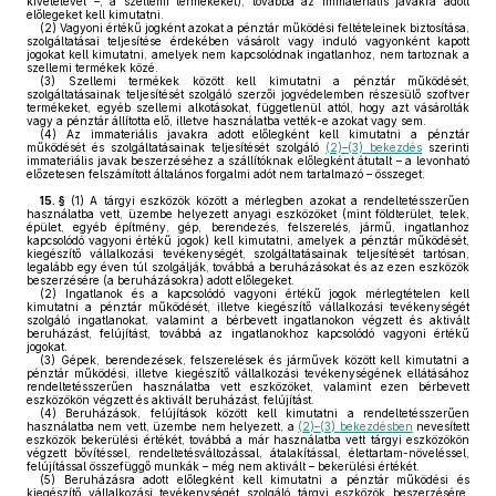
kivételével –, a szellemi termékeket), továbbá az immateriális javakra adott
előlegeket kell kimutatni.
(2)
Vagyoni értékű jogként azokat a pénztár működési feltételeinek biztosítása,
szolgáltatásai teljesítése érdekében vásárolt vagy induló vagyonként kapott
jogokat kell kimutatni, amelyek nem kapcsolódnak ingatlanhoz, nem tartoznak a
szellemi termékek közé.
(3)
Szellemi termékek között kell kimutatni a pénztár működését,
szolgáltatásainak teljesítését szolgáló szerzői jogvédelemben részesülő szoftver
termékeket, egyéb szellemi alkotásokat, függetlenül attól, hogy azt vásárolták
vagy a pénztár állította elő, illetve használatba vették-e azokat vagy sem.
(4)
Az immateriális javakra adott előlegként kell kimutatni a pénztár
működését és szolgáltatásainak teljesítését szolgáló
(2)–(3) bekezdés
szerinti
immateriális javak beszerzéséhez a szállítóknak előlegként átutalt – a levonható
előzetesen felszámított általános forgalmi adót nem tartalmazó – összeget.
15. §
(1)
A tárgyi eszközök között a mérlegben azokat a rendeltetésszerűen
használatba vett, üzembe helyezett anyagi eszközöket (mint földterület, telek,
épület, egyéb építmény, gép, berendezés, felszerelés, jármű, ingatlanhoz
kapcsolódó vagyoni értékű jogok) kell kimutatni, amelyek a pénztár működését,
kiegészítő vállalkozási tevékenységét, szolgáltatásainak teljesítését tartósan,
legalább egy éven túl szolgálják, továbbá a beruházásokat és az ezen eszközök
beszerzésére (a beruházásokra) adott előlegeket.
(2)
Ingatlanok és a kapcsolódó vagyoni értékű jogok mérlegtételen kell
kimutatni a pénztár működését, illetve kiegészítő vállalkozási tevékenységét
szolgáló ingatlanokat, valamint a bérbevett ingatlanokon végzett és aktivált
beruházást, felújítást, továbbá az ingatlanokhoz kapcsolódó vagyoni értékű
jogokat.
(3)
Gépek, berendezések, felszerelések és járművek között kell kimutatni a
pénztár működési, illetve kiegészítő vállalkozási tevékenységének ellátásához
rendeltetésszerűen használatba vett eszközöket, valamint ezen bérbevett
eszközökön végzett és aktivált beruházást, felújítást.
(4)
Beruházások, felújítások között kell kimutatni a rendeltetésszerűen
használatba nem vett, üzembe nem helyezett, a
(2)–(3) bekezdésben
nevesített
eszközök bekerülési értékét, továbbá a már használatba vett tárgyi eszközökön
végzett bővítéssel, rendeltetésváltozással, átalakítással, élettartam-növeléssel,
felújítással összefüggő munkák – még nem aktivált – bekerülési értékét.
(5)
Beruházásra adott előlegként kell kimutatni a pénztár működési és
kiegészítő vállalkozási tevékenységét szolgáló tárgyi eszközök beszerzésére,