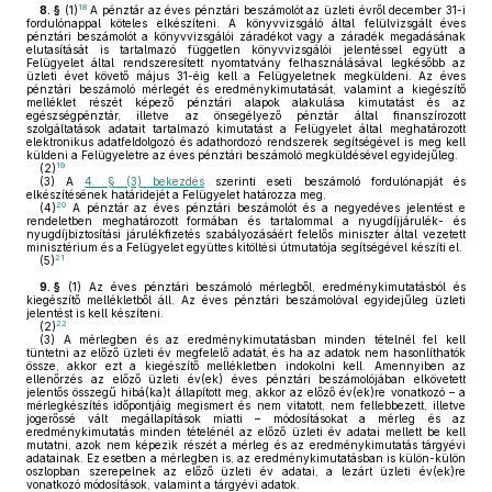
18
8. §
(1)
A pénztár az éves pénztári beszámolót az üzleti évről december 31-i
fordulónappal köteles elkészíteni. A könyvvizsgáló által felülvizsgált éves
pénztári beszámolót a könyvvizsgálói záradékot vagy a záradék megadásának
elutasítását is tartalmazó független könyvvizsgálói jelentéssel együtt a
Felügyelet által rendszeresített nyomtatvány felhasználásával legkésőbb az
üzleti évet követő május 31-éig kell a Felügyeletnek megküldeni. Az éves
pénztári beszámoló mérlegét és eredménykimutatását, valamint a kiegészítő
melléklet részét képező pénztári alapok alakulása kimutatást és az
egészségpénztár, illetve az önsegélyező pénztár által finanszírozott
szolgáltatások adatait tartalmazó kimutatást a Felügyelet által meghatározott
elektronikus adatfeldolgozó és adathordozó rendszerek segítségével is meg kell
küldeni a Felügyeletre az éves pénztári beszámoló megküldésével egyidejűleg.
19
(2)
(3)
A
4. § (3) bekezdés
szerinti eseti beszámoló fordulónapját és
elkészítésének határidejét a Felügyelet határozza meg.
20
(4)
A pénztár az éves pénztári beszámolót és a negyedéves jelentést e
rendeletben meghatározott formában és tartalommal a nyugdíjjárulék- és
nyugdíjbiztosítási járulékfizetés szabályozásáért felelős miniszter által vezetett
minisztérium és a Felügyelet együttes kitöltési útmutatója segítségével készíti el.
21
(5)
9. §
(1)
Az éves pénztári beszámoló mérlegből, eredménykimutatásból és
kiegészítő mellékletből áll. Az éves pénztári beszámolóval egyidejűleg üzleti
jelentést is kell készíteni.
22
(2)
(3)
A mérlegben és az eredménykimutatásban minden tételnél fel kell
tüntetni az előző üzleti év megfelelő adatát, és ha az adatok nem hasonlíthatók
össze, akkor ezt a kiegészítő mellékletben indokolni kell. Amennyiben az
ellenőrzés az előző üzleti év(ek) éves pénztári beszámolójában elkövetett
jelentős összegű hibá(ka)t állapított meg, akkor az előző év(ek)re vonatkozó – a
mérlegkészítés időpontjáig megismert és nem vitatott, nem fellebbezett, illetve
jogerőssé vált megállapítások miatti – módosításokat a mérleg és az
eredménykimutatás minden tételénél az előző üzleti év adatai mellett be kell
mutatni, azok nem képezik részét a mérleg és az eredménykimutatás tárgyévi
adatainak. Ez esetben a mérlegben is, az eredménykimutatásban is külön-külön
oszlopban szerepelnek az előző üzleti év adatai, a lezárt üzleti év(ek)re
vonatkozó módosítások, valamint a tárgyévi adatok.