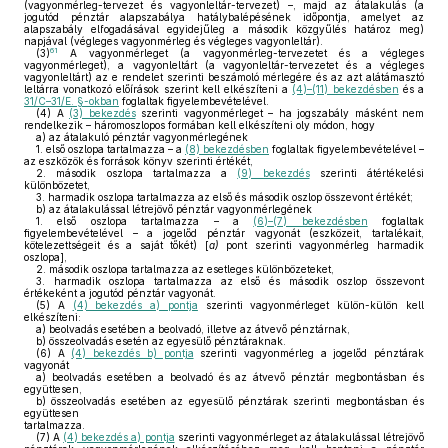
(vagyonmérleg-tervezet és vagyonleltár-tervezet) –, majd az átalakulás (a
jogutód pénztár alapszabálya hatálybalépésének időpontja, amelyet az
alapszabály elfogadásával egyidejűleg a második közgyűlés határoz meg)
napjával (végleges vagyonmérleg és végleges vagyonleltár).
61
(3)
A vagyonmérleget (a vagyonmérleg-tervezetet és a végleges
vagyonmérleget), a vagyonleltárt (a vagyonleltár-tervezetet és a végleges
vagyonleltárt) az e rendelet szerinti beszámoló mérlegére és az azt alátámasztó
leltárra vonatkozó előírások szerint kell elkészíteni a
(4)–(11) bekezdésben
és a
31/C–31/E. §-okban
foglaltak figyelembevételével.
(4)
A
(3) bekezdés
szerinti vagyonmérleget – ha jogszabály másként nem
rendelkezik – háromoszlopos formában kell elkészíteni oly módon, hogy
a)
az átalakuló pénztár vagyonmérlegének
1. első oszlopa tartalmazza – a
(8) bekezdésben
foglaltak figyelembevételével –
az eszközök és források könyv szerinti értékét,
2. második oszlopa tartalmazza a
(9) bekezdés
szerinti átértékelési
különbözetet,
3. harmadik oszlopa tartalmazza az első és második oszlop összevont értékét;
b)
az átalakulással létrejövő pénztár vagyonmérlegének
1. első oszlopa tartalmazza – a
(6)–(7) bekezdésben
foglaltak
figyelembevételével – a jogelőd pénztár vagyonát (eszközeit, tartalékait,
kötelezettségeit és a saját tőkét) [
a)
pont szerinti vagyonmérleg harmadik
oszlopa],
2. második oszlopa tartalmazza az esetleges különbözeteket,
3. harmadik oszlopa tartalmazza az első és második oszlop összevont
értékeként a jogutód pénztár vagyonát.
(5)
A
(4) bekezdés a) pontja
szerinti vagyonmérleget külön-külön kell
elkészíteni:
a)
beolvadás esetében a beolvadó, illetve az átvevő pénztárnak,
b)
összeolvadás esetén az egyesülő pénztáraknak.
(6)
A
(4) bekezdés b) pontja
szerinti vagyonmérleg a jogelőd pénztárak
vagyonát
a)
beolvadás esetében a beolvadó és az átvevő pénztár megbontásban és
együttesen,
b)
összeolvadás esetében az egyesülő pénztárak szerinti megbontásban és
együttesen
tartalmazza.
(7)
A
(4) bekezdés a) pontja
szerinti vagyonmérleget az átalakulással létrejövő