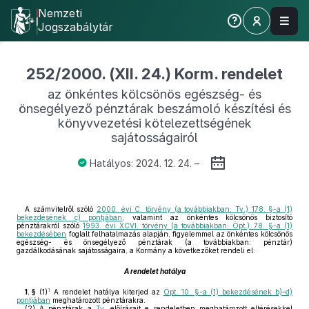
Nemzeti
Jogszabálytár
252/2000. (XII. 24.) Korm. rendelet
az önkéntes kölcsönös egészség- és
önsegélyező pénztárak beszámoló készítési és
könyvvezetési kötelezettségének
sajátosságairól
Hatályos: 2024. 12. 24. –
A számvitelről szóló
2000. évi C. törvény (a továbbiakban: Tv.) 178. §-a (1)
bekezdésének c) pontjában
, valamint az önkéntes kölcsönös biztosító
pénztárakról szóló
1993. évi XCVI. törvény (a továbbiakban: Öpt.) 78. §-a (1)
bekezdésében
foglalt felhatalmazás alapján, figyelemmel az önkéntes kölcsönös
egészség- és önsegélyező pénztárak (a továbbiakban: pénztár)
gazdálkodásának sajátosságaira, a Kormány a következőket rendeli el:
A rendelet hatálya
1
1. §
(1)
A rendelet hatálya kiterjed az
Öpt. 10. §-a (1) bekezdésének b)–d)
pontjában
meghatározott pénztárakra.
(2)
A pénztárak a
Tv.
előírásait e rendeletben meghatározott eltérésekkel