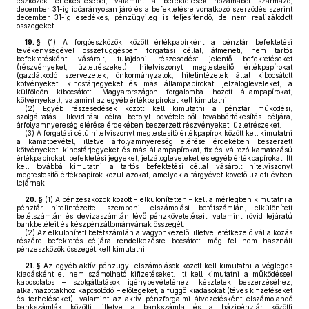
eszközök értékesítéséből, valamint a befektetések hozamából származó,
december 31-ig időarányosan járó és a befektetésre vonatkozó szerződés szerint
december 31-ig esedékes, pénzügyileg is teljesítendő, de nem realizálódott
összegeket.
19. §
(1)
A forgóeszközök között értékpapírként a pénztár befektetési
tevékenységével összefüggésben forgatási céllal, átmeneti, nem tartós
befektetésként vásárolt, tulajdoni részesedést jelentő befektetéseket
(részvényeket, üzletrészeket), hitelviszonyt megtestesítő értékpapírokat
(gazdálkodó szervezetek, önkormányzatok, hitelintézetek által kibocsátott
kötvényeket, kincstárjegyeket és más állampapírokat, jelzálogleveleket, a
külföldön kibocsátott, Magyarországon forgalomba hozott állampapírokat,
kötvényeket), valamint az egyéb értékpapírokat kell kimutatni.
(2)
Egyéb részesedések között kell kimutatni a pénztár működési,
szolgáltatási, likviditási célra befolyt bevételeiből továbbértékesítés céljára,
árfolyamnyereség elérése érdekében beszerzett részvényeket, üzletrészeket.
(3)
A forgatási célú hitelviszonyt megtestesítő értékpapírok között kell kimutatni
a kamatbevétel, illetve árfolyamnyereség elérése érdekében beszerzett
kötvényeket, kincstárjegyeket és más állampapírokat, fix és változó kamatozású
értékpapírokat, befektetési jegyeket, jelzálogleveleket és egyéb értékpapírokat. Itt
kell továbbá kimutatni a tartós befektetési céllal vásárolt hitelviszonyt
megtestesítő értékpapírok közül azokat, amelyek a tárgyévet követő üzleti évben
lejárnak.
20. §
(1)
A pénzeszközök között – elkülönítetten – kell a mérlegben kimutatni a
pénztár hitelintézettel szembeni, elszámolási betétszámlán, elkülönített
betétszámlán és devizaszámlán lévő pénzköveteléseit, valamint rövid lejáratú
bankbetéteit és készpénzállományának összegét.
(2)
Az elkülönített betétszámlán a vagyonkezelő, illetve letétkezelő vállalkozás
részére befektetés céljára rendelkezésre bocsátott, még fel nem használt
pénzeszközök összegét kell kimutatni.
21. §
Az egyéb aktív pénzügyi elszámolások között kell kimutatni a végleges
kiadásként el nem számolható kifizetéseket. Itt kell kimutatni a működéssel
kapcsolatos – szolgáltatások igénybevételéhez, készletek beszerzéséhez,
alkalmazottakhoz kapcsolódó – előlegeket, a függő kiadásokat (téves kifizetéseket
és terheléseket), valamint az aktív pénzforgalmi átvezetésként elszámolandó
bankszámlák közötti, illetve a bankszámla és a házipénztár közötti