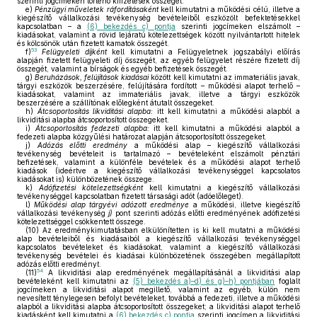
szerinti jogcímeken történő kifizetések összegét.
e)
Pénzügyi műveletek ráfordításaként
kell kimutatni a működési célú, illetve a
kiegészítő vállalkozási tevékenység bevételeiből eszközölt befektetésekkel
kapcsolatban – a
(6) bekezdés c) pontja
szerinti jogcímeken elszámolt –
kiadásokat, valamint a rövid lejáratú kötelezettségek között nyilvántartott hitelek
és kölcsönök után fizetett kamatok összegét.
53
f)
Felügyeleti díjként
kell kimutatni a Felügyeletnek jogszabályi előírás
alapján fizetett felügyeleti díj összegét, az egyéb felügyelet részére fizetett díj
összegét, valamint a bírságok és egyéb befizetések összegét.
g)
Beruházások, felújítások kiadásai
között kell kimutatni az immateriális javak,
tárgyi eszközök beszerzésére, felújítására fordított – működési alapot terhelő –
kiadásokat, valamint az immateriális javak, illetve a tárgyi eszközök
beszerzésére a szállítónak előlegként átutalt összegeket.
h)
Átcsoportosítás likviditási alapba:
itt kell kimutatni a működési alapból a
likviditási alapba átcsoportosított összegeket.
i)
Átcsoportosítás fedezeti alapba:
itt kell kimutatni a működési alapból a
fedezeti alapba közgyűlési határozat alapján átcsoportosított összegeket.
j)
Adózás előtti eredmény
a működési alap – kiegészítő vállalkozási
tevékenység bevételeit is tartalmazó – bevételeként elszámolt pénztári
befizetések, valamint a különféle bevételek és a működési alapot terhelő
kiadások (ideértve a kiegészítő vállalkozási tevékenységgel kapcsolatos
kiadásokat is) különbözetének összege.
k)
Adófizetési kötelezettségként
kell kimutatni a kiegészítő vállalkozási
tevékenységgel kapcsolatban fizetett társasági adót (adóelőleget).
l)
Működési alap tárgyévi adózott eredménye
a működési, illetve kiegészítő
vállalkozási tevékenység
j)
pont szerinti adózás előtti eredményének adófizetési
kötelezettséggel csökkentett összege.
(10)
Az eredménykimutatásban elkülönítetten is ki kell mutatni a működési
alap bevételeiből és kiadásaiból a kiegészítő vállalkozási tevékenységgel
kapcsolatos bevételeket és kiadásokat, valamint a kiegészítő vállalkozási
tevékenység bevételei és kiadásai különbözetének összegében megállapított
adózás előtti eredményt.
54
(11)
A likviditási alap eredményének megállapításánál a likviditási alap
bevételeként kell kimutatni az
(5) bekezdés a)–d) és g)–h) pontjában
foglalt
jogcímeken a likviditási alapot megillető, valamint az egyéb, külön nem
nevesített ténylegesen befolyt bevételeket, továbbá a fedezeti, illetve a működési
alapból a likviditási alapba átcsoportosított összegeket; a likviditási alapot terhelő
kiadásként kell kimutatni a
(6) bekezdés c) pontja
szerinti jogcímen a likviditási