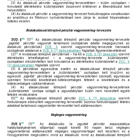
(3)
Az átalakuló pénztár vagyonmérleg-tervezetében – külön oszlopban –
kimutatott átértékelési különbözetek összevont értékével a tőkeváltozást kell
helyesbíteni.
(4)
Az átalakuló pénztár a vagyonmérleg-tervezet fordulónapjára vonatkozóan
az analitikus és főkönyvi nyilvántartásait nem zárja le, azokat folyamatosan
köteles vezetni.
Átalakulással létrejövő pénztár vagyonmérleg-tervezete
63
64
31/D. §
(1)
Az átalakulással létrejövő pénztár vagyonmérleg-tervezete
„jogelőd” pénztár vagyonát tartalmazó oszlopának adatai megegyeznek az
átalakuló pénztár(ak)
31/B. §
szerinti vagyonmérleg-tervezete harmadik
oszlopának adataival a
31/B. § (7) bekezdésében
foglaltak figyelembevételével.
65
(2)
A kiválással létrejövő pénztárnak – ha élt a
31/B. § (9) bekezdés
szerinti
átértékelés lehetőségével – a vagyonmérleg-tervezete „különbözetek”
oszlopában elkülönítetten kell kimutatnia az átértékelési különbözetet a
31/C. §
(3) bekezdésében
foglaltak szerint.
(3)
A pénztárak egyesülése esetén az átalakulással létrejövő pénztár
vagyonmérleg-tervezetében a „különbözetek” oszlopban kell kiszűrni az
egyesülő „jogelőd” pénztárak vagyonmérleg-tervezeteiben szereplő, egymással
szemben fennálló követelések-kötelezettségek tételeit a követelések és a
kötelezettségek csökkentésével.
(4)
Az átalakulással létrejövő pénztár vagyonmérleg-tervezetének
„különbözetek” oszlopa szolgál a jogszabályban külön nem nevesített egyéb
tételek rendezésére.
66
(5)
Az átalakulással létrejövő pénztár
31/C. § (1) bekezdése
szerinti
fordulónapra elkészített vagyonmérleg-tervezetét (azonos fordulónappal) tételes
adatokat tartalmazó vagyonleltár-tervezettel kell alátámasztani.
Végleges vagyonmérleg
67
68
31/E. §
(1)
Az átalakulás (a jogutód pénztár alapszabálya
hatálybalépésének időpontja) napját követő 90 napon belül végleges
vagyonleltárral alátámasztott végleges vagyonmérleget kell készíteni és a
Felügyeletnek megküldeni mind az átalakuló, mind az átalakulással létrejövő