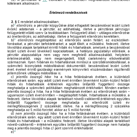
kötelesek alkalmazni.
Értelmező rendelkezések
2. §
E rendelet alkalmazásában:
2
a)
ellenőrzés:
a pénztár közgyűlése által elfogadott beszámolóval lezárt üzleti
év(ek) adatainak – a pénztár, az adóhatóság, illetve a pénztárak pénzügyi
felügyeletét ellátó szerv (a továbbiakban: Felügyelet) általi – utólagos ellenőrzése
az önellenőrzés, az adóhatósági, illetve a felügyeleti ellenőrzés keretében;
3
b)
ellenőrzés megállapítása:
az ellenőrzés során feltárt, az eszközöket-
forrásokat, a pénztári befektetéseket, a saját tőkét, a működési, fedezeti, illetve
likviditási alapok tartalékait érintő hibák és hibahatások, amelyek a beszámolóval
lezárt üzleti évvel (évekkel) kapcsolatosak, a hatályos jogszabályi előírások, a
pénztár alapszabálya nem vagy nem megfelelő alkalmazásából, helytelen
értelmezéséből, vagy nem megengedett, tiltott cselekmény elkövetéséből
származnak. Ilyen hibának és hibahatásnak minősül a szerződésmódosítással, a
számviteli bizonylatok módosításával dokumentált, beszámolóval lezárt üzleti
évet, éveket érintő gazdasági események könyvviteli elszámolásban rögzítendő
jellemzőinek utólagos módosítása is;
c)
jelentős összegű hiba:
ha a hiba feltárásának évében, a különböző
ellenőrzések során, egy adott üzleti évet érintően (évenként külön-külön) feltárt
hibák és hibahatások értékének együttes (előjeltől független) összege
meghaladja a számviteli politikában meghatározott értékhatárt. Minden esetben
jelentős összegű a hiba, ha a hiba feltárásának évében az ellenőrzések során –
ugyanazon üzleti évet érintően – megállapított hibák, hibahatások a működési, a
fedezeti, illetve likviditási alapok tartalékait növelő-csökkentő értékének együttes
(előjeltől független) összege meghaladja az ellenőrzött üzleti év
mérlegfőösszegének 2 százalékát, illetve, ha a mérlegfőösszeg 2 százaléka
meghaladja az 5 millió forintot, akkor az 5 millió forintot;
d)
nem jelentős összegű hiba:
ha a hiba feltárásának évében, a különböző
ellenőrzések során, egy adott üzleti évet érintően (évenként külön-külön) feltárt
hibák és hibahatások – a működési, fedezeti, illetve likviditási alapok tartalékait
növelő-csökkentő – értékének együttes (előjeltől független) összege nem haladja
meg a jelentős összegű hiba
c)
pont szerinti értékhatárát;
4
e)