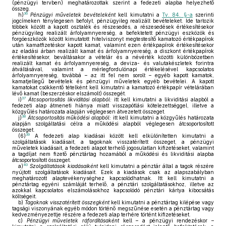
(pénzügyi tervben) meghatározottak szerint a fedezeti alapba helyezhető
összeg.
36
h)
Pénzügyi műveletek bevételeként
kell kimutatni a
Tv. 84. §-a
szerinti
jogcímeken ténylegesen befolyt, pénzügyileg realizált bevételeket. Ide tartozik
többek között a kapott osztalék és részesedés, a részesedések értékesítésekor
pénzügyileg realizált árfolyamnyereség, a befektetett pénzügyi eszközök és
forgóeszközök között kimutatott hitelviszonyt megtestesítő kamatozó értékpapírok
után kamatfizetéskor kapott kamat, valamint ezen értékpapírok értékesítésekor
az eladási árban realizált kamat és árfolyamnyereség, a diszkont értékpapírok
értékesítésekor, beváltásakor a vételár és a névérték közötti különbözetben
realizált kamat és árfolyamnyereség, a deviza- és valutakészletek forintra
átváltásával, valamint a mérlegfordulónapi értékelésével kapcsolatos
árfolyamnyereség, továbbá – az itt fel nem sorolt – egyéb kapott kamatok,
kamatjellegű bevételek és pénzügyi műveletek egyéb bevételei. A kapott
kamatokat csökkentő tételként kell kimutatni a kamatozó értékpapír vételárában
lévő kamat (beszerzéskor elszámolt) összegét.
37
i)
Átcsoportosítás likviditási alapból:
itt kell kimutatni a likviditási alapból a
fedezeti alap átmeneti hiánya miatt visszapótlási kötelezettséggel, illetve a
közgyűlés határozata alapján véglegesen átvezetett összeget.
38
j)
Átcsoportosítás működési alapból:
itt kell kimutatni a közgyűlés határozata
alapján szolgáltatási célra a működési alapból véglegesen átcsoportosított
összeget.
39
(6)
A fedezeti alap kiadásai között kell elkülönítetten kimutatni a
szolgáltatások kiadásait, a tagoknak visszatérített összeget, a pénzügyi
műveletek kiadásait, a fedezeti alapot terhelő jogosulatlan kifizetéseket, valamint
a tagdíjat nem fizető pénztártag hozamából a működési és likviditási alapba
átcsoportosított összeget.
40
a)
Szolgáltatások kiadásaiként
kell kimutatni a pénztár által a tagok részére
nyújtott szolgáltatások kiadásait. Ezek a kiadások csak az alapszabályban
meghatározott alaptevékenységhez kapcsolódhatnak. Itt kell kimutatni a
pénztártag egyéni számláját terhelő, a pénztári szolgáltatásokhoz, illetve az
azokkal kapcsolatos elszámolásokhoz kapcsolódó pénztári kártya kibocsátás
költségeit.
b)
Tagoknak visszatérített összegként
kell kimutatni a pénztártag kilépése vagy
tagsági viszonyának egyéb módon történő megszűnése esetén a pénztártag vagy
kedvezményezettje részére a fedezeti alap terhére történt kifizetéseket.
c)
Pénzügyi műveletek ráfordításaként
kell – a pénzügyi rendezéskor –