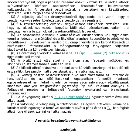
módon érvényesül, hogy a pénztári beszámolónak tükröznie kell a szolgáltatások
színvonalában, körében, szerkezetében, összetételében bekövetkezett
változásokat is. A pénztári beszámolónak a pénzügyi terv készítéséhez
biztosítani kell a megbízható bázisadatokat.
(3)
A teljesség elvének érvényesítésénél figyelembe kell venni, hogy a
pénztár könyvvezetési kötelezettsége pénzforgalmi szemléletű.
17
(4)
A következetesség elvének megvalósítása érdekében biztosítani kell,
hogy az alapok szerkezete, képzése különböző időszakokban, valamint a
pénzügyi terv a beszámolóval összehasonlíthatók legyenek.
(5)
Az összemérés elvének alkalmazásával elkülönítetten kell figyelembe
venni a fedezeti, a működési és a likviditási alaphoz kapcsolódó bevételeket és
ráfordításokat. Bevételként a mérlegfordulónapig ténylegesen befolyt (beszedett)
bevételeket, ráfordításként a mérlegfordulónapig ténylegesen teljesített
kiadásokat kell a könyvvitelben kimutatni.
(6)
Az óvatosság elvének alkalmazásánál az
Öpt. 3. §-ának (2) bekezdését
is
figyelembe kell venni.
(7)
A bruttó elszámolás elvét mindhárom alap (fedezeti, működési és
likviditási) elszámolásánál alkalmazni kell.
(8)
Az időbeli elhatárolás elve a naptári évre készülő pénzforgalmi teljesítésről
összeállított beszámoló miatt a pénztáraknál nem alkalmazható.
(9)
A költség-haszon összevetésének elve alkalmazásánál az információk
hasznosítása és az előállításukkal kapcsolatban felmerült kiadások
egybevetésénél nem lehet figyelembe venni azon információk előállításának
kiadásait, amelyek szolgáltatását jogszabály írja elő, valamint amelyek a
Felügyelet részére a felügyeleti feladatok gyakorlásához biztosítanak
információkat.
(10)
A lényegesség elvét a
6. § (4) bekezdésének
figyelembevételével kell
alkalmazni.
(11)
A valódiság, a világosság, a folytonosság, az egyedi értékelés, valamint a
tartalom elsődlegessége a formával szemben elvét a pénztárnak a
Tv.
-ben foglalt
általános előírások szerint kell alkalmaznia.
A pénztári beszámolóra vonatkozó általános
szabályok