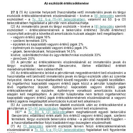
Az eszközök értékcsökkenése
27. §
(1)
Az üzembe helyezett (használatba vett) immateriális javak és tárgyi
eszközök értékcsökkenésének elszámolásánál – kivéve a
(8) bekezdés
szerinti
eszközöket – a
Tv. 52. §-a (1)–(4) bekezdésében
, valamint az 53. §-a (3)
bekezdésében foglaltakat a pénztár nem alkalmazhatja.
(2)
Az immateriális javak és tárgyi eszközök – kivéve a
(8) bekezdés
szerinti
eszközöket – értékcsökkenésének a bekerülési értékhez (bruttó értékhez)
viszonyított arányát a következő amortizációs kulcsok alapján kell megállapítani:
– vagyoni értékű jogok 16%
– szellemi termékek 33%
– épületek és kapcsolódó vagyoni értékű jogok 2%
– építmények és kapcsolódó vagyoni értékű jogok 3%
– gépek, berendezések, felszerelések 14,5%
kivéve: számítástechnikai és ügyviteltechnikai eszközök 33%
– járművek 20%
(3)
A pénztár az értékcsökkenés elszámolásánál az immateriális javak és
tárgyi eszközök bekerülési (beszerzési, illetve előállítási) értékét
maradványértékkel nem csökkentheti.
(4)
Az értékcsökkenési leírást a pénztárnak negyedévenként kell elszámolni a
használatba vett (aktivált) immateriális javak és tárgyi eszközök után az üzembe
helyezést, illetve a használatbavételt követő negyedév első napjától kezdődően.
Az ingatlanhoz kapcsolódó vagyoni értékű jogok közül a pénztár tulajdonában
lévő ingatlanhoz (épület, építmény) kapcsolódó vagyoni értékű jogok
értékcsökkenését az épületre, építményre vonatkozó amortizációs kulcsok
alapján kell megállapítani. A pénztár tulajdonába nem tartozó ingatlanokhoz
kapcsolódó vagyoni értékű jogok értékcsökkenésének elszámolásánál a vagyoni
értékű jogokra megállapított amortizációs kulcsot kell alkalmazni.
(5)
Az üzemeltetésre, kezelésre átadott eszközök után az értékcsökkenést a
pénztárnak a
(2)–(4) bekezdésben
foglaltak szerint kell elszámolnia.
30
(6)
A
Tv. 80. § (2) bekezdés
ében meghatározott egyedi bekerülési
(beszerzési, előállítási) érték alatti (kis értékű) vagyoni értékű jogok, szellemi
termékek, tárgyi eszközök bekerülési értéke – a pénztár döntésétől függően –
a használatbavételkor folyó kiadásként egy összegben elszámolható.
(7)
Az
(1) bekezdés
szerinti eszközök terven felüli értékcsökkenésének
elszámolásánál a
Tv. 53. §-a (1)–(2) bekezdésében
foglaltakat kell figyelembe