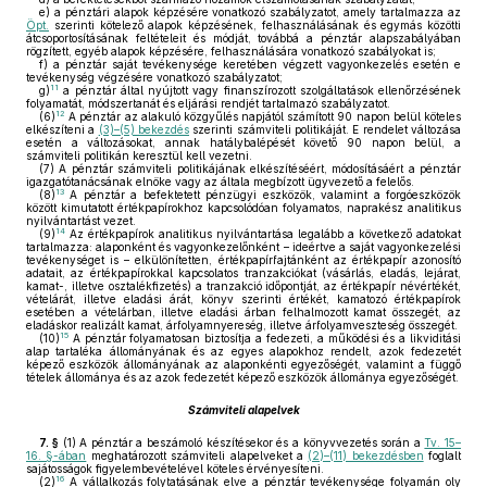
e)
a pénztári alapok képzésére vonatkozó szabályzatot, amely tartalmazza az
Öpt.
szerinti kötelező alapok képzésének, felhasználásának és egymás közötti
átcsoportosításának feltételeit és módját, továbbá a pénztár alapszabályában
rögzített, egyéb alapok képzésére, felhasználására vonatkozó szabályokat is;
f)
a pénztár saját tevékenysége keretében végzett vagyonkezelés esetén e
tevékenység végzésére vonatkozó szabályzatot;
11
g)
a pénztár által nyújtott vagy finanszírozott szolgáltatások ellenőrzésének
folyamatát, módszertanát és eljárási rendjét tartalmazó szabályzatot.
12
(6)
A pénztár az alakuló közgyűlés napjától számított 90 napon belül köteles
elkészíteni a
(3)–(5) bekezdés
szerinti számviteli politikáját. E rendelet változása
esetén a változásokat, annak hatálybalépését követő 90 napon belül, a
számviteli politikán keresztül kell vezetni.
(7)
A pénztár számviteli politikájának elkészítéséért, módosításáért a pénztár
igazgatótanácsának elnöke vagy az általa megbízott ügyvezető a felelős.
13
(8)
A pénztár a befektetett pénzügyi eszközök, valamint a forgóeszközök
között kimutatott értékpapírokhoz kapcsolódóan folyamatos, naprakész analitikus
nyilvántartást vezet.
14
(9)
Az értékpapírok analitikus nyilvántartása legalább a következő adatokat
tartalmazza: alaponként és vagyonkezelőnként – ideértve a saját vagyonkezelési
tevékenységet is – elkülönítetten, értékpapírfajtánként az értékpapír azonosító
adatait, az értékpapírokkal kapcsolatos tranzakciókat (vásárlás, eladás, lejárat,
kamat-, illetve osztalékfizetés) a tranzakció időpontját, az értékpapír névértékét,
vételárát, illetve eladási árát, könyv szerinti értékét, kamatozó értékpapírok
esetében a vételárban, illetve eladási árban felhalmozott kamat összegét, az
eladáskor realizált kamat, árfolyamnyereség, illetve árfolyamveszteség összegét.
15
(10)
A pénztár folyamatosan biztosítja a fedezeti, a működési és a likviditási
alap tartaléka állományának és az egyes alapokhoz rendelt, azok fedezetét
képező eszközök állományának az alaponkénti egyezőségét, valamint a függő
tételek állománya és az azok fedezetét képező eszközök állománya egyezőségét.
Számviteli alapelvek
7. §
(1)
A pénztár a beszámoló készítésekor és a könyvvezetés során a
Tv. 15–
16. §-ában
meghatározott számviteli alapelveket a
(2)–(11) bekezdésben
foglalt
sajátosságok figyelembevételével köteles érvényesíteni.
16
(2)
A vállalkozás folytatásának elve a pénztár tevékenysége folyamán oly