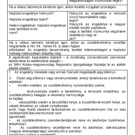
Magyarországon vízimunkát végez?
Ha a válasz bármelyik kérdésre igen, akkor további vizsgálat szükséges.
Hajózási engedélye hiányzik?
Hiányzik az engedélye a nemzeti
víziút használatára vagy
Hajózási engedélye lejárt?
lejárt?
Hiányzik az engedélye a magyar
Határvizsgálatnál: hajózási engedélye
kikötők közötti szállításra
csak belföldre érvé-
vagy a belföldi vízimunka végzésére
nyes?
(kabotázs) vagy le-
járt?
Ha a válasz bármely kérdésre igen, akkor az úszólétesítmény vezetője
megsértette a Vkt. 54., illetve 55. §-ában foglalt
előírásokat. Az engedély beszerzéséig további kötelezettségeit a hajózási
hatóság határozatban állapítja meg.
A jogsértéssel kapcsolatos eljárást – a rendőrség vízirendészeti szervének
bejelentése és adatközlése alapján –
az NKH Közép-magyarországi Regionális Igazgatósága folytatja le az alábbi
adatok alapján:
1. Az engedély másolata vagy annak hiányát megállapító jegyzőkönyv.
2. Olyan jegyzőkönyv vagy okmánymásolat, amely tartalmazza a következő
adatokat:
– minden esetben: az úszólétesítmény nyilvántartási száma,
– árufuvarozás esetén a berakóhely, a tervezett kirakóhely, az
úszólétesítmény lobogója, a rakomány mennyisége
és fajtája,
– utasszállítás esetén a beszállítás helye, a kiszállítás tervezett helye, az
utasok létszáma, az utasok nyilatkozata
arról, hogy fizető utasként tartózkodnak az úszólétesítményen (ha ez más
mellékelhető dokumentummal nem
igazolható),
– az úszólétesítmény üzembentartójának neve és lakóhelye (székhelye,
telephelye).
3. Az úszólétesítmény vezetőjének neve és lakóhelye, útlevélszáma
(magyar állampolgárságú személynél a személyi
igazolvány száma is megfelelő).