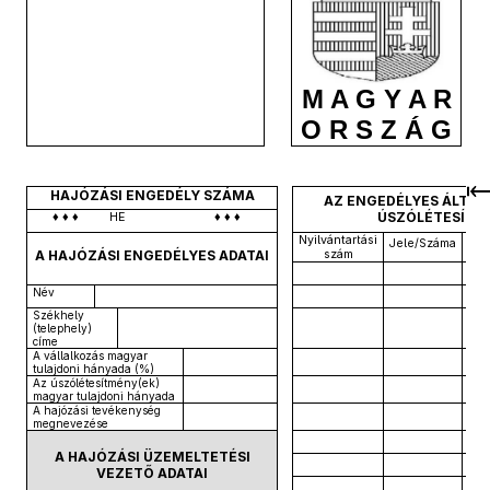
M A G Y A R
O R S Z Á G
HAJÓZÁSI ENGEDÉLY SZÁMA
AZ ENGEDÉLYES ÁLTAL
ÚSZÓLÉTESÍTM
♦
♦
♦
HE
♦
♦
♦
Nyilvántartási
Nyi
Jele/Száma
A HAJÓZÁSI ENGEDÉLYES ADATAI
szám
Név
Székhely
(telephely)
címe
A vállalkozás magyar
tulajdoni hányada (%)
Az úszólétesítmény(ek)
magyar tulajdoni hányada
A hajózási tevékenység
megnevezése
A HAJÓZÁSI ÜZEMELTETÉSI
VEZETŐ ADATAI