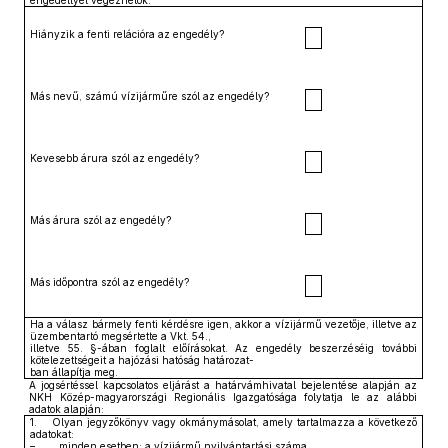
engedéllyel végezhetők.
Hiányzik a fenti relációra az engedély?
Más nevű, számú vízijárműre szól az engedély?
Kevesebb árura szól az engedély?
Más árura szól az engedély?
Más időpontra szól az engedély?
Ha a válasz bármely fenti kérdésre igen, akkor a vízijármű vezetője, illetve az
üzembentartó megsértette a Vkt. 54.,
illetve 55. §-ában foglalt előírásokat. Az engedély beszerzéséig további
kötelezettségeit a hajózási hatóság határozat-
ban állapítja meg.
A jogsértéssel kapcsolatos eljárást a határvámhivatal bejelentése alapján az
NKH Közép-magyarországi Regionális Igazgatósága folytatja le az alábbi
adatok alapján:
1. Olyan jegyzőkönyv vagy okmánymásolat, amely tartalmazza a következő
adatokat:
– minden esetben: a vízijármű nyilvántartási száma,