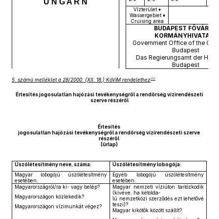
U N G A R N
Vízterület ♦
Wassergebiet ♦
Cruising area
BUDAPEST FŐVÁROS
KORMÁNYHIVATALA
Government Office of the Capit
Budapest
Das Regierungsamt der Haup
Budapest
40
5. számú melléklet a 28/2000. (XII. 18.) KöViM rendelethez
Értesítés jogosulatlan hajózási tevékenységről a rendőrség vízirendészeti
szerve részéről
Értesítés
jogosulatlan hajózási tevékenységről a rendőrség vízirendészeti szerve
részéről
(űrlap)
Úszólétesítmény neve, száma:
Úszólétesítmény lobogója:
Magyar lobogójú úszólétesítmény
Egyéb lobogójú úszólétesítmény
esetében:
esetében:
Magyarországról/ra ki- vagy belép?
Magyar nemzeti víziúton tartózkodik
(kivéve, ha kétolda-
Magyarországon közlekedik?
lú nemzetközi szerződés ezt lehetővé
teszi)?
Magyarországon vízimunkát végez?
Magyar kikötők között szállít?