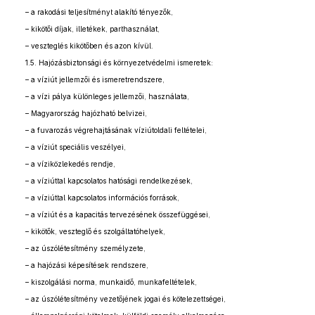
– a rakodási teljesítményt alakító tényezők,
– kikötői díjak, illetékek, parthasználat,
– veszteglés kikötőben és azon kívül.
1.5. Hajózásbiztonsági és környezetvédelmi ismeretek:
– a víziút jellemzői és ismeretrendszere,
– a vízi pálya különleges jellemzői, használata,
– Magyarország hajózható belvizei,
– a fuvarozás végrehajtásának víziútoldali feltételei,
– a víziút speciális veszélyei,
– a víziközlekedés rendje,
– a víziúttal kapcsolatos hatósági rendelkezések,
– a víziúttal kapcsolatos információs források,
– a víziút és a kapacitás tervezésének összefüggései,
– kikötők, veszteglő és szolgáltatóhelyek,
– az úszólétesítmény személyzete,
– a hajózási képesítések rendszere,
– kiszolgálási norma, munkaidő, munkafeltételek,
– az úszólétesítmény vezetőjének jogai és kötelezettségei,