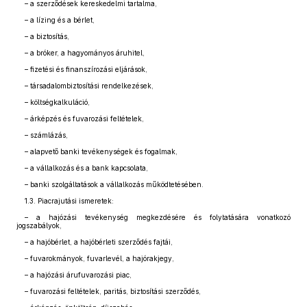
– a szerződések kereskedelmi tartalma,
– a lízing és a bérlet,
– a biztosítás,
– a bróker, a hagyományos áruhitel,
– fizetési és finanszírozási eljárások,
– társadalombiztosítási rendelkezések,
– költségkalkuláció,
– árképzés és fuvarozási feltételek,
– számlázás,
– alapvető banki tevékenységek és fogalmak,
– a vállalkozás és a bank kapcsolata,
– banki szolgáltatások a vállalkozás működtetésében.
1.3. Piacrajutási ismeretek:
– a hajózási tevékenység megkezdésére és folytatására vonatkozó
jogszabályok,
– a hajóbérlet, a hajóbérleti szerződés fajtái,
– fuvarokmányok, fuvarlevél, a hajórakjegy,
– a hajózási árufuvarozási piac,
– fuvarozási feltételek, paritás, biztosítási szerződés,