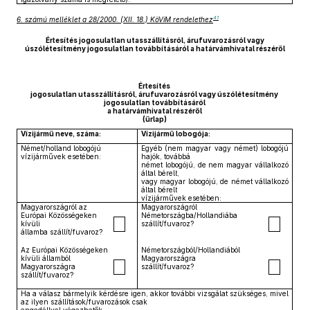
41
6. számú melléklet a 28/2000. (XII. 18.) KöViM rendelethez
Értesítés jogosulatlan utasszállításról, árufuvarozásról vagy
úszólétesítmény jogosulatlan továbbításáról a határvámhivatal részéről
Értesítés
jogosulatlan utasszállításról, árufuvarozásról vagy úszólétesítmény
jogosulatlan továbbításáról
a határvámhivatal részéről
(űrlap)
Vízijármű neve, száma:
Vízijármű lobogója:
Német/holland lobogójú
Egyéb (nem magyar vagy német) lobogójú
vízijárművek esetében:
hajók, továbbá
német lobogójú, de nem magyar vállalkozó
által bérelt,
vagy magyar lobogójú, de német vállalkozó
által bérelt
vízijárművek esetében:
Magyarországról az
Magyarországról
Európai Közösségeken
Németországba/Hollandiába
kívüli
szállít/fuvaroz?
államba szállít/fuvaroz?
Az Európai Közösségeken
Németországból/Hollandiából
kívüli államból
Magyarországra
Magyarországra
szállít/fuvaroz?
szállít/fuvaroz?
Ha a válasz bármelyik kérdésre igen, akkor további vizsgálat szükséges, mivel
az ilyen szállítások/fuvarozások csak