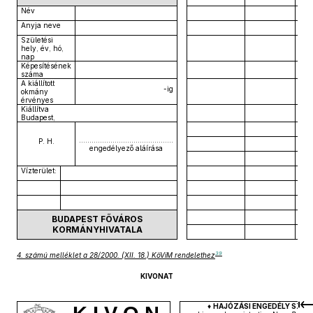
Név
Anyja neve
Születési
hely, év, hó,
nap
Képesítésének
száma
A kiállított
-ig
okmány
érvényes
Kiállítva
Budapest,
………………………………………
P. H.
engedélyező aláírása
Vízterület:
BUDAPEST FŐVÁROS
KORMÁNYHIVATALA
39
4. számú melléklet a 28/2000. (XII. 18.) KöViM rendelethez
KIVONAT
♦
HAJÓZÁSI ENGEDÉLY SZÁ