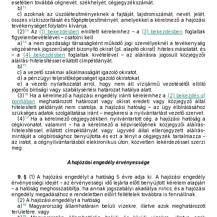
esetében továbbá cégnevét, székhelyét, cégjegyzékszámát,
12
b)
c)
azoknak az úszólétesítményeknek a fajtáját, lajstromszámát, nevét, jelét,
összes vízkiszorítását és főgépteljesítményét, amelyekkel a kérelmező a hajózási
tevékenységet folytatni kívánja.
13
(2)
Az
(1) bekezdésben
említett kérelemhez – a
(3) bekezdésben
foglaltak
figyelembevételével – csatolni kell
14
a)
a nem gazdasági társaságként működő jogi személyeknél a tevékenység
végzésének jogszerűségét bizonyító okirat (pl. alapító okirat) hiteles másolatát, és
– a
(4) bekezdésben
foglaltak kivételével – az aláírásra jogosult közjegyzői
aláírás-hitelesítéssel ellátott címpéldányát,
15
b)
c)
a vezető szakmai alkalmasságát igazoló okiratot,
d)
a pénzügyi teljesítőképességet igazoló okiratokat,
e)
a vezető nyilatkozatát arról, hogy nem áll vízijármű vezetésétől eltiltó
jogerős bírósági vagy szabálysértési határozat hatálya alatt.
16
(3)
Ha a kérelmező a hajózási engedély iránti kérelemhez a
(2) bekezdés
a)
pontjában
meghatározott határozat vagy okirat eredeti vagy közjegyző által
hitelesített példányát nem csatolja, a hajózási hatóság – az ügy elbírálásához
szükséges adatok szolgáltatása iránt – megkeresi a nyilvántartást vezető szervet.
17
(4)
Ha a kérelmező cégjegyzékben nyilvántartott cég, a hajózási hatóság a
cégkivonatot, valamint – ha a kérelmező a képviselőjének közjegyzői aláírás-
hitelesítéssel ellátott címpéldányát vagy ügyvéd által ellenjegyzett aláírás-
mintáját a cégbírósághoz benyújtotta és ezt a tényt a cégjegyzék tartalmazza –
az iratot, a cégnyilvántartásból elektronikus úton, közvetlen lekérdezéssel szerzi
meg.
A hajózási engedély érvényessége
9. §
(1)
A hajózási engedélyt a hatóság 5 évre adja ki. A hajózási engedély
érvényességi idejét – az érvényességi idő lejárta előtt benyújtott kérelem alapján
– a hatóság meghosszabbítja, ha annak jogszabályi akadálya nincs, és a hajózási
engedély megadásához e rendeletben előírt feltételek továbbra is fennállnak.
(2)
A hajózási engedélyt a hatóság
18
a)
Magyarország államhatárain belüli vizekre, illetve azok meghatározott
területére, vagy
19