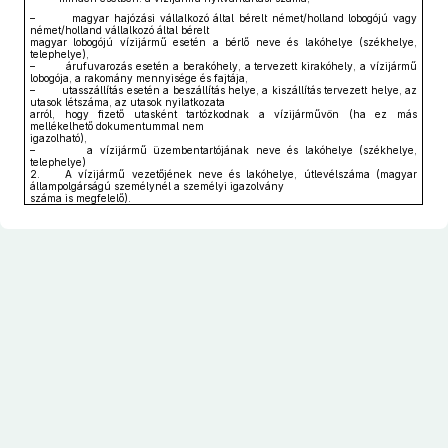
– magyar hajózási vállalkozó által bérelt német/holland lobogójú vagy
német/holland vállalkozó által bérelt
magyar lobogójú vízijármű esetén a bérlő neve és lakóhelye (székhelye,
telephelye),
– árufuvarozás esetén a berakóhely, a tervezett kirakóhely, a vízijármű
lobogója, a rakomány mennyisége és fajtája,
– utasszállítás esetén a beszállítás helye, a kiszállítás tervezett helye, az
utasok létszáma, az utasok nyilatkozata
arról, hogy fizető utasként tartózkodnak a vízijárművön (ha ez más
mellékelhető dokumentummal nem
igazolható),
– a vízijármű üzembentartójának neve és lakóhelye (székhelye,
telephelye)
2. A vízijármű vezetőjének neve és lakóhelye, útlevélszáma (magyar
állampolgárságú személynél a személyi igazolvány
száma is megfelelő).