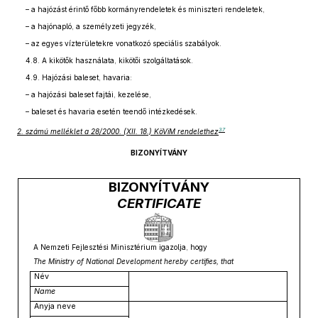
– a hajózást érintő főbb kormányrendeletek és miniszteri rendeletek,
– a hajónapló, a személyzeti jegyzék,
– az egyes vízterületekre vonatkozó speciális szabályok.
4.8. A kikötők használata, kikötői szolgáltatások.
4.9. Hajózási baleset, havaria:
– a hajózási baleset fajtái, kezelése,
– baleset és havaria esetén teendő intézkedések.
37
2. számú melléklet a 28/2000. (XII. 18.) KöViM rendelethez
BIZONYÍTVÁNY
BIZONYÍTVÁNY
CERTIFICATE
A Nemzeti Fejlesztési Minisztérium igazolja, hogy
The Ministry of National Development hereby certifies, that
Név
Name
Anyja neve