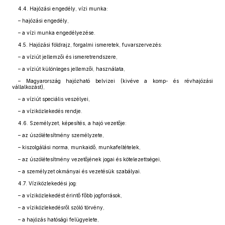
4.4. Hajózási engedély, vízi munka:
– hajózási engedély,
– a vízi munka engedélyezése.
4.5. Hajózási földrajz, forgalmi ismeretek, fuvarszervezés:
– a víziút jellemzői és ismeretrendszere,
– a víziút különleges jellemzői, használata,
– Magyarország hajózható belvizei (kivéve a komp- és révhajózási
vállalkozást),
– a víziút speciális veszélyei,
– a víziközlekedés rendje.
4.6. Személyzet, képesítés, a hajó vezetője:
– az úszólétesítmény személyzete,
– kiszolgálási norma, munkaidő, munkafeltételek,
– az úszólétesítmény vezetőjének jogai és kötelezettségei,
– a személyzet okmányai és vezetésük szabályai.
4.7. Víziközlekedési jog:
– a víziközlekedést érintő főbb jogforrások,
– a víziközlekedésről szóló törvény,
– a hajózás hatósági felügyelete,