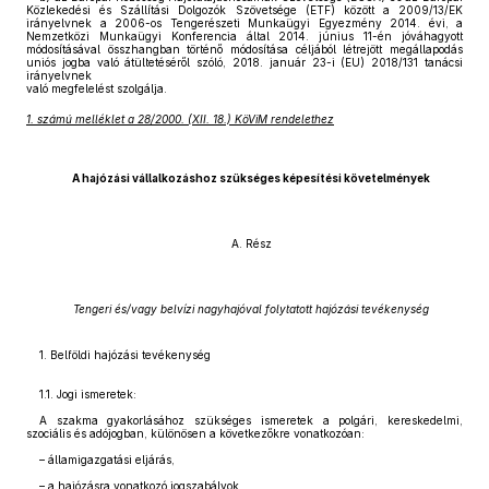
Közlekedési és Szállítási Dolgozók Szövetsége (ETF) között a 2009/13/EK
irányelvnek a 2006-os Tengerészeti Munkaügyi Egyezmény 2014. évi, a
Nemzetközi Munkaügyi Konferencia által 2014. június 11-én jóváhagyott
módosításával összhangban történő módosítása céljából létrejött megállapodás
uniós jogba való átültetéséről szóló, 2018. január 23-i (EU) 2018/131 tanácsi
irányelvnek
való megfelelést szolgálja.
1. számú melléklet a 28/2000. (XII. 18.) KöViM rendelethez
A hajózási vállalkozáshoz szükséges képesítési követelmények
A. Rész
Tengeri és/vagy belvízi nagyhajóval folytatott hajózási tevékenység
1. Belföldi hajózási tevékenység
1.1. Jogi ismeretek:
A szakma gyakorlásához szükséges ismeretek a polgári, kereskedelmi,
szociális és adójogban, különösen a következőkre vonatkozóan:
– államigazgatási eljárás,
– a hajózásra vonatkozó jogszabályok,