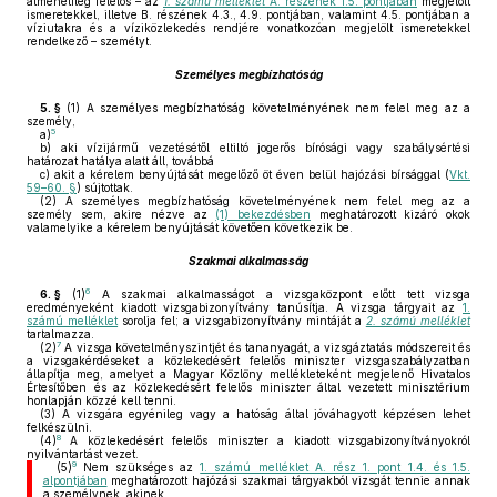
átmenetileg felelős – az
1. számú melléklet
A. részének 1.5. pontjában
megjelölt
ismeretekkel, illetve B. részének 4.3., 4.9. pontjában, valamint 4.5. pontjában a
víziutakra és a víziközlekedés rendjére vonatkozóan megjelölt ismeretekkel
rendelkező – személyt.
Személyes megbízhatóság
5. §
(1)
A személyes megbízhatóság követelményének nem felel meg az a
személy,
5
a)
b)
aki vízijármű vezetésétől eltiltó jogerős bírósági vagy szabálysértési
határozat hatálya alatt áll, továbbá
c)
akit a kérelem benyújtását megelőző öt éven belül hajózási bírsággal (
Vkt.
59–60. §
) sújtottak.
(2)
A személyes megbízhatóság követelményének nem felel meg az a
személy sem, akire nézve az
(1) bekezdésben
meghatározott kizáró okok
valamelyike a kérelem benyújtását követően következik be.
Szakmai alkalmasság
6
6. §
(1)
A szakmai alkalmasságot a vizsgaközpont előtt tett vizsga
eredményeként kiadott vizsgabizonyítvány tanúsítja. A vizsga tárgyait az
1.
számú melléklet
sorolja fel; a vizsgabizonyítvány mintáját a
2. számú melléklet
tartalmazza.
7
(2)
A vizsga követelményszintjét és tananyagát, a vizsgáztatás módszereit és
a vizsgakérdéseket a közlekedésért felelős miniszter vizsgaszabályzatban
állapítja meg, amelyet a Magyar Közlöny mellékleteként megjelenő Hivatalos
Értesítőben és az közlekedésért felelős miniszter által vezetett minisztérium
honlapján közzé kell tenni.
(3)
A vizsgára egyénileg vagy a hatóság által jóváhagyott képzésen lehet
felkészülni.
8
(4)
A közlekedésért felelős miniszter a kiadott vizsgabizonyítványokról
nyilvántartást vezet.
9
(5)
Nem szükséges az
1. számú melléklet A. rész 1. pont 1.4. és 1.5.
alpontjában
meghatározott hajózási szakmai tárgyakból vizsgát tennie annak
a személynek, akinek