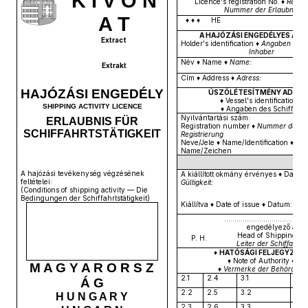
K I V O N
Licence's registration No. ♦
Regist
Nummer der Erlaubnis
A T
♦ ♦ ♦
HE
♦ ♦ 
A HAJÓZÁSI ENGEDÉLYES ADA
Extract
Holder's identification ♦
Angaben der E
Inhaber
Név ♦ Name ♦
Name:
Extrakt
Cím ♦ Address ♦
Adress:
HAJÓZÁSI ENGEDÉLY
ÚSZÓLÉTESÍTMÉNY ADATA
♦ Vessel's identification ♦
SHIPPING ACTIVITY LICENCE
♦ Angaben des Schiffs ♦
Nyilvántartási szám:
ERLAUBNIS FÜR
Registration number ♦
Nummer der
SCHIFFAHRTSTÄTIGKEIT
Registrierung
Neve/Jele ♦ Name/Identification ♦
Name/Zeichen
A hajózási tevékenység végzésének
A kiállított okmány érvényes ♦ Date of
feltételei:
Gültigkeit:
(Conditions of shipping activity ― Die
Bedingungen der Schiffahrtstätigkeit)
Kiállítva ♦ Date of issue ♦ Datum: Bud
........................................
engedélyező aláí
Head of Shipping Aut
P. H.
Leiter der Schiffahrt
♦
HATÓSÁGI FELJEGYZÉS
♦ Note of Authority ♦
M A G Y A R O R S Z
♦
Vermerke der Behörde
♦
2.1
2.4
3.1
3.4
Á G
2.2
2.5
3.2
3.5
H U N G A R Y
2.3
2.6
3.3
3.6