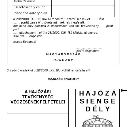
Mother's name
Születési hely és idő
Place and date of birth
a 28/2000. (XII. 18) KöViM rendelet 1. számú melléklet .….... rész
........ pontjában előírt követelményeknek megfelelt.
has been duly qualified in accordance with the provisions of …... point
part
...... attachement 1 of the 28/2000. (XII. 18.) Ministerial decree.
Kiállítva Budapesten
Issued Budapest,
…………………………..
aláírás/
signature
M A G Y A R O R S Z Á G
H U N G A R Y
38
3. számú melléklet a 28/2000. (XII. 18.) KöViM rendelethez
HAJÓZÁSI ENGEDÉLY
A HAJÓZÁSI
H A J Ó Z Á
TEVÉKENYSÉG
S I E N G E
VÉGZÉSÉNEK FELTÉTELEI
D É L Y