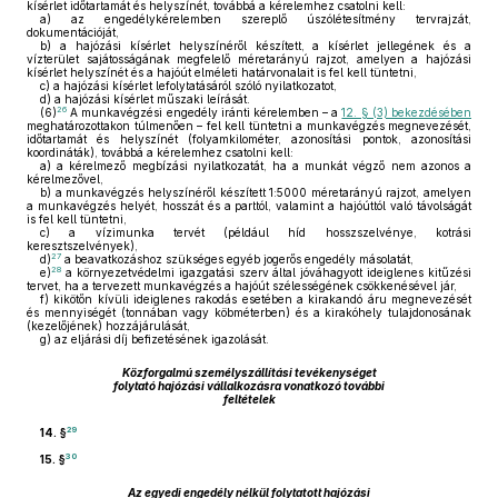
kísérlet időtartamát és helyszínét, továbbá a kérelemhez csatolni kell:
a)
az engedélykérelemben szereplő úszólétesítmény tervrajzát,
dokumentációját,
b)
a hajózási kísérlet helyszínéről készített, a kísérlet jellegének és a
vízterület sajátosságának megfelelő méretarányú rajzot, amelyen a hajózási
kísérlet helyszínét és a hajóút elméleti határvonalait is fel kell tüntetni,
c)
a hajózási kísérlet lefolytatásáról szóló nyilatkozatot,
d)
a hajózási kísérlet műszaki leírását.
26
(6)
A munkavégzési engedély iránti kérelemben – a
12. § (3) bekezdésében
meghatározottakon túlmenően – fel kell tüntetni a munkavégzés megnevezését,
időtartamát és helyszínét (folyamkilométer, azonosítási pontok, azonosítási
koordináták), továbbá a kérelemhez csatolni kell:
a)
a kérelmező megbízási nyilatkozatát, ha a munkát végző nem azonos a
kérelmezővel,
b)
a munkavégzés helyszínéről készített 1:5000 méretarányú rajzot, amelyen
a munkavégzés helyét, hosszát és a parttól, valamint a hajóúttól való távolságát
is fel kell tüntetni,
c)
a vízimunka tervét (például híd hosszszelvénye, kotrási
keresztszelvények),
27
d)
a beavatkozáshoz szükséges egyéb jogerős engedély másolatát,
28
e)
a környezetvédelmi igazgatási szerv által jóváhagyott ideiglenes kitűzési
tervet, ha a tervezett munkavégzés a hajóút szélességének csökkenésével jár,
f)
kikötőn kívüli ideiglenes rakodás esetében a kirakandó áru megnevezését
és mennyiségét (tonnában vagy köbméterben) és a kirakóhely tulajdonosának
(kezelőjének) hozzájárulását,
g)
az eljárási díj befizetésének igazolását.
Közforgalmú személyszállítási tevékenységet
folytató hajózási vállalkozásra vonatkozó további
feltételek
29
14. §
30
15. §
Az egyedi engedély nélkül folytatott hajózási