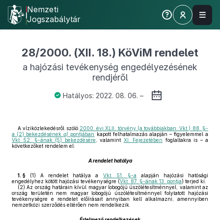
Nemzeti
Jogszabálytár
28/2000. (XII. 18.) KöViM rendelet
a hajózási tevékenység engedélyezésének
rendjéről
Hatályos: 2022. 08. 06. –
A víziközlekedésről szóló
2000. évi XLII. törvény (a továbbiakban: Vkt.) 88. §-
a (2) bekezdésének
a)
pontjában
kapott felhatalmazás alapján – figyelemmel a
Vkt. 52. §-ának (5) bekezdésére
, valamint
XI. Fejezetében
foglaltakra is – a
következőket rendelem el:
A rendelet hatálya
1. §
(1)
A rendelet hatálya a
Vkt. 51. §-a
alapján hajózási hatósági
engedélyhez kötött hajózási tevékenységre (
Vkt. 87. §-ának 13. pontja
) terjed ki.
(2)
Az ország határain kívül magyar lobogójú úszólétesítménnyel, valamint az
ország területén nem magyar lobogójú úszólétesítménnyel folytatott hajózási
tevékenységre e rendelet előírásait annyiban kell alkalmazni, amennyiben
nemzetközi szerződés eltérően nem rendelkezik.
Értelmező rendelkezések