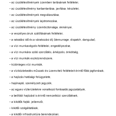
– az úszólétesítmények üzemben tartásának feltételei,
– az úszólétesítmény karbantartása, javítása, készletei,
– az úszólétesítmények megválasztása,
– az úszólétesítmények lajstromozása,
– az úszólétesítmény üzembiztonsága, okmányai,
– a veszélyes áruk szállításának feltételei,
– a rakodási idő és a várakozási díj (demurrage, dispatch, danguba),
– a vízi munkavégzés feltételei, engedélyezése,
– a vízi munkára szóló szerződés, árképzés, önköltség,
– a vízi munkák eszközrendszere,
– különleges vízi munkák,
– a víziközlekedés műszaki és üzemviteli feltételeit érintő főbb jogforrások,
– a hajózás hatósági felügyelete,
– hajónapló, személyzeti jegyzék,
– az egyes vízterületekre vonatkozó fontosabb jogszabályok,
– a belföldi hajózást is érintő nemzetközi szerződések,
– a kikötők fajtái, jellemzői,
– kikötői szolgáltatások,
– a kikötői infrastruktúra berendezései,