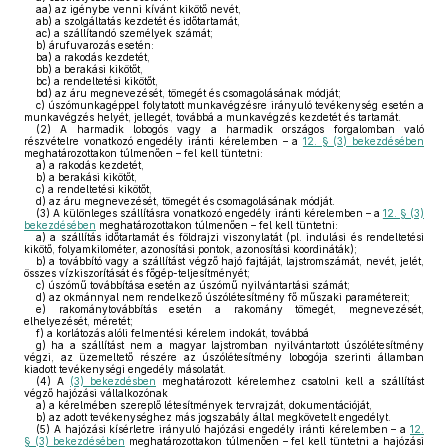
aa)
az igénybe venni kívánt kikötő nevét,
ab)
a szolgáltatás kezdetét és időtartamát,
ac)
a szállítandó személyek számát;
b)
árufuvarozás esetén:
ba)
a rakodás kezdetét,
bb)
a berakási kikötőt,
bc)
a rendeltetési kikötőt,
bd)
az áru megnevezését, tömegét és csomagolásának módját;
c)
úszómunkagéppel folytatott munkavégzésre irányuló tevékenység esetén a
munkavégzés helyét, jellegét, továbbá a munkavégzés kezdetét és tartamát.
(2)
A harmadik lobogós vagy a harmadik országos forgalomban való
részvételre vonatkozó engedély iránti kérelemben – a
12. § (3) bekezdésében
meghatározottakon túlmenően – fel kell tüntetni:
a)
a rakodás kezdetét,
b)
a berakási kikötőt,
c)
a rendeltetési kikötőt,
d)
az áru megnevezését, tömegét és csomagolásának módját.
(3)
A különleges szállításra vonatkozó engedély iránti kérelemben – a
12. § (3)
bekezdésében
meghatározottakon túlmenően – fel kell tüntetni:
a)
a szállítás időtartamát és földrajzi viszonylatát (pl. indulási és rendeltetési
kikötő, folyamkilométer, azonosítási pontok, azonosítási koordináták);
b)
a továbbító vagy a szállítást végző hajó fajtáját, lajstromszámát, nevét, jelét,
összes vízkiszorítását és főgép-teljesítményét;
c)
úszómű továbbítása esetén az úszómű nyilvántartási számát;
d)
az okmánnyal nem rendelkező úszólétesítmény fő műszaki paramétereit;
e)
rakománytovábbítás esetén a rakomány tömegét, megnevezését,
elhelyezését, méretét;
f)
a korlátozás alóli felmentési kérelem indokát, továbbá
g)
ha a szállítást nem a magyar lajstromban nyilvántartott úszólétesítmény
végzi, az üzemeltető részére az úszólétesítmény lobogója szerinti államban
kiadott tevékenységi engedély másolatát.
(4)
A
(3) bekezdésben
meghatározott kérelemhez csatolni kell a szállítást
végző hajózási vállalkozónak
a)
a kérelmében szereplő létesítmények tervrajzát, dokumentációját,
b)
az adott tevékenységhez más jogszabály által megkövetelt engedélyt.
(5)
A hajózási kísérletre irányuló hajózási engedély iránti kérelemben – a
12.
§ (3) bekezdésében
meghatározottakon túlmenően – fel kell tüntetni a hajózási