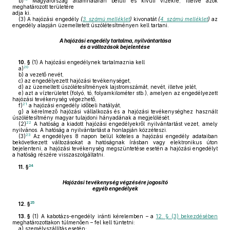
b)
Magyarország államhatárán belüli és kívüli vizekre, illetve azok
meghatározott területére
adja ki.
(3)
A hajózási engedély
(
3. számú melléklet
)
kivonatát
(
4. számú melléklet
)
az
engedély alapján üzemeltetett úszólétesítményen kell tartani.
A hajózási engedély tartalma, nyilvántartása
és a változások bejelentése
10. §
(1)
A hajózási engedélynek tartalmaznia kell
20
a)
b)
a vezető nevét,
c)
az engedélyezett hajózási tevékenységet,
d)
az üzemeltett úszólétesítmények lajstromszámát, nevét, illetve jelét,
e)
azt a vízterületet (folyó, tó, folyamkilométer stb.), amelyen az engedélyezett
hajózási tevékenység végezhető,
21
f)
a hajózási engedély időbeli hatályát,
g)
a kérelmező hajózási vállalkozás és a hajózási tevékenységhez használt
úszólétesítmény magyar tulajdoni hányadának a megjelölését.
22
(2)
A hatóság a kiadott hajózási engedélyekről nyilvántartást vezet, amely
nyilvános. A hatóság a nyilvántartást a honlapján közzéteszi.
23
(3)
Az engedélyes 8 napon belül köteles a hajózási engedély adataiban
bekövetkezett változásokat a hatóságnak írásban vagy elektronikus úton
bejelenteni, a hajózási tevékenység megszüntetése esetén a hajózási engedélyt
a hatóság részére visszaszolgáltatni.
24
11. §
Hajózási tevékenység végzésére jogosító
egyéb engedélyek
25
12. §
13. §
(1)
A kabotázs-engedély iránti kérelemben – a
12. § (3) bekezdésében
meghatározottakon túlmenően – fel kell tüntetni:
a)
személyszállítás esetén: