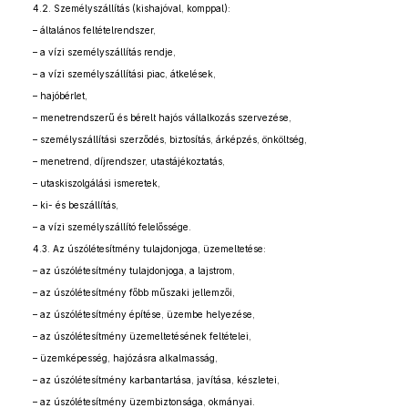
4.2. Személyszállítás (kishajóval, komppal):
– általános feltételrendszer,
– a vízi személyszállítás rendje,
– a vízi személyszállítási piac, átkelések,
– hajóbérlet,
– menetrendszerű és bérelt hajós vállalkozás szervezése,
– személyszállítási szerződés, biztosítás, árképzés, önköltség,
– menetrend, díjrendszer, utastájékoztatás,
– utaskiszolgálási ismeretek,
– ki- és beszállítás,
– a vízi személyszállító felelőssége.
4.3. Az úszólétesítmény tulajdonjoga, üzemeltetése:
– az úszólétesítmény tulajdonjoga, a lajstrom,
– az úszólétesítmény főbb műszaki jellemzői,
– az úszólétesítmény építése, üzembe helyezése,
– az úszólétesítmény üzemeltetésének feltételei,
– üzemképesség, hajózásra alkalmasság,
– az úszólétesítmény karbantartása, javítása, készletei,
– az úszólétesítmény üzembiztonsága, okmányai.