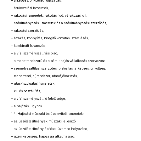
– árképzés, önköltség, díjszabás,
– árukezelési ismeretek,
– rakodási ismeretek, rakodási idő, várakozási díj,
– szállítmányozási ismeretek és a szállítmányozási szerződés,
– rakodási szerződés,
– átrakás, könnyítés, kisegítő vontatás, számlázás,
– kombinált fuvarozás,
– a vízi személyszállítási piac,
– a menetrendszerű és a bérelt hajós vállalkozás szervezése,
– személyszállítási szerződés, biztosítás, árképzés, önköltség,
– menetrend, díjrendszer, utastájékoztatás,
– utaskiszolgálási ismeretek,
– ki- és beszállítás,
– a vízi személyszállító felelőssége,
– a hajózási ügynök.
1.4. Hajózási műszaki és üzemviteli ismeretek:
– az úszólétesítmények műszaki jellemzői,
– az úszólétesítmény építése, üzembe helyezése,
– üzemképesség, hajózásra alkalmasság,