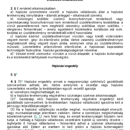
2. §
E rendelet alkalmazásában
a)
hajózási üzemeltetési vezető:
a hajózási vállalkozás által a hajózási
tevékenység irányítására – állandó jelleggel – alkalmazott személy;
b)
különleges szállítás:
úszómű bizonyítvánnyal rendelkező vagy
üzemképességi bizonyítvánnyal nem rendelkező úszólétesítmény továbbítása, a
víziút paramétereinek nem megfelelő rakomány szállítása, olyan szállítás, –
ideiglenes felmentéssel – amely egyébként közlekedési korlátozás alá esik,
továbbá az úszólétesítmény rendeltetéstől eltérő használata;
c)
hajózási kísérlet:
úszólétesítménnyel víziúton vagy kikötő vízterületén
végzett menet-, gép- és ellenőrzési próba, illetve valamely úszólétesítménnyel
meghatározott ideig végzett olyan próba, amelynek célja az úszólétesítmény
műszaki, üzemeltetési jellemzőinek ellenőrzése, a hajózással kapcsolatos
technológiák fejlesztése, hajózás gazdaságosságának növelése;
1
d)
Víziutat érintő vízimunka:
víziúton a víziút állapotát, a hajózás biztonságát
és a közlekedést befolyásoló munkavégzés.
Hajózási engedély
2
3. §
3
4. §
(1)
Hajózási engedély annak a magyarországi székhelyű gazdálkodó
szervezetnek adható, aki, illetve amelynek a vezetője vagy hajózási
üzemeltetési vezetője (a továbbiakban együtt: vezető) igazolja
a)
személyes megbízhatóságát, és
b)
a hajózási tevékenység végzéséhez szükséges szakmai alkalmasságát.
4
(2)
Gazdasági célú hajózási tevékenység végzésére engedélyt kérő
gazdálkodó szervezetnek (a továbbiakban: hajózási vállalkozás) igazolnia kell a
pénzügyi teljesítőképességét is.
(3)
Ha a hajózási vállalkozás vezetője meghal, munkaképességét elveszíti,
vagy munkaképessége jelentősen csökken, illetve a személyes megbízhatóság
követelményének (
5. §
) nem felel meg, és emiatt tevékenységét folytatni nem
tudja, a hatóság a hajózási vállalkozás vezetésére kijelölt új személy részére –
legfeljebb 6 hónapi időtartamra – felmentést adhat a szakmai alkalmasság
igazolása alól. Ebben az esetben ki kell jelölni a hajózás biztonságáért