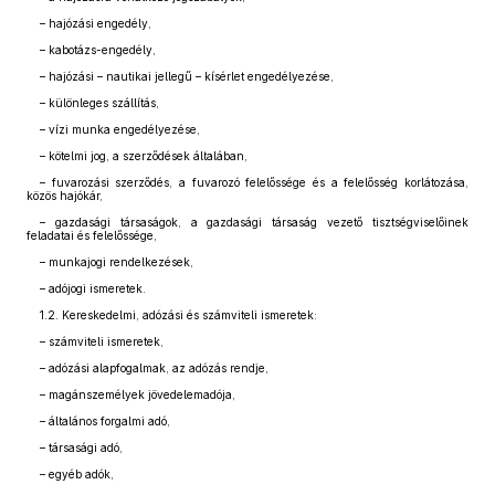
– hajózási engedély,
– kabotázs-engedély,
– hajózási – nautikai jellegű – kísérlet engedélyezése,
– különleges szállítás,
– vízi munka engedélyezése,
– kötelmi jog, a szerződések általában,
– fuvarozási szerződés, a fuvarozó felelőssége és a felelősség korlátozása,
közös hajókár,
– gazdasági társaságok, a gazdasági társaság vezető tisztségviselőinek
feladatai és felelőssége,
– munkajogi rendelkezések,
– adójogi ismeretek.
1.2. Kereskedelmi, adózási és számviteli ismeretek:
– számviteli ismeretek,
– adózási alapfogalmak, az adózás rendje,
– magánszemélyek jövedelemadója,
– általános forgalmi adó,
– társasági adó,
– egyéb adók,