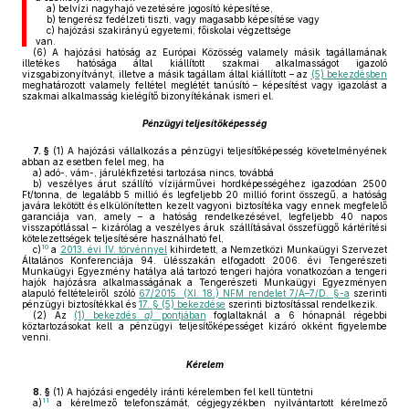
a)
belvízi nagyhajó vezetésére jogosító képesítése,
b)
tengerész fedélzeti tiszti, vagy magasabb képesítése vagy
c)
hajózási szakirányú egyetemi, főiskolai végzettsége
van.
(6)
A hajózási hatóság az Európai Közösség valamely másik tagállamának
illetékes hatósága által kiállított szakmai alkalmasságot igazoló
vizsgabizonyítványt, illetve a másik tagállam által kiállított – az
(5) bekezdésben
meghatározott valamely feltétel meglétét tanúsító – képesítést vagy igazolást a
szakmai alkalmasság kielégítő bizonyítékának ismeri el.
Pénzügyi teljesítőképesség
7. §
(1)
A hajózási vállalkozás a pénzügyi teljesítőképesség követelményének
abban az esetben felel meg, ha
a)
adó-, vám-, járulékfizetési tartozása nincs, továbbá
b)
veszélyes árut szállító vízijárművei hordképességéhez igazodóan 2500
Ft/tonna, de legalább 5 millió és legfeljebb 20 millió forint összegű, a hatóság
javára lekötött és elkülönítetten kezelt vagyoni biztosítéka vagy ennek megfelelő
garanciája van, amely – a hatóság rendelkezésével, legfeljebb 40 napos
visszapótlással – kizárólag a veszélyes áruk szállításával összefüggő kártérítési
kötelezettségek teljesítésére használható fel,
10
c)
a
2013. évi IV. törvénnyel
kihirdetett, a Nemzetközi Munkaügyi Szervezet
Általános Konferenciája 94. ülésszakán elfogadott 2006. évi Tengerészeti
Munkaügyi Egyezmény hatálya alá tartozó tengeri hajóra vonatkozóan a tengeri
hajók hajózásra alkalmasságának a Tengerészeti Munkaügyi Egyezményen
alapuló feltételeiről szóló
67/2015. (XI. 18.) NFM rendelet 7/A–7/D. §-a
szerinti
pénzügyi biztosítékkal és
17. § (5) bekezdése
szerinti biztosítással rendelkezik.
(2)
Az
(1) bekezdés
a)
pontjában
foglaltaknál a 6 hónapnál régebbi
köztartozásokat kell a pénzügyi teljesítőképességet kizáró okként figyelembe
venni.
Kérelem
8. §
(1)
A hajózási engedély iránti kérelemben fel kell tüntetni
11
a)
a kérelmező telefonszámát, cégjegyzékben nyilvántartott kérelmező