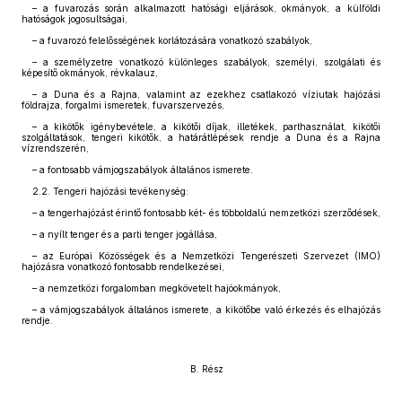
– a fuvarozás során alkalmazott hatósági eljárások, okmányok, a külföldi
hatóságok jogosultságai,
– a fuvarozó felelősségének korlátozására vonatkozó szabályok,
– a személyzetre vonatkozó különleges szabályok, személyi, szolgálati és
képesítő okmányok, révkalauz,
– a Duna és a Rajna, valamint az ezekhez csatlakozó víziutak hajózási
földrajza, forgalmi ismeretek, fuvarszervezés,
– a kikötők igénybevétele, a kikötői díjak, illetékek, parthasználat, kikötői
szolgáltatások, tengeri kikötők, a határátlépések rendje a Duna és a Rajna
vízrendszerén,
– a fontosabb vámjogszabályok általános ismerete.
2.2. Tengeri hajózási tevékenység:
– a tengerhajózást érintő fontosabb két- és többoldalú nemzetközi szerződések,
– a nyílt tenger és a parti tenger jogállása,
– az Európai Közösségek és a Nemzetközi Tengerészeti Szervezet (IMO)
hajózásra vonatkozó fontosabb rendelkezései,
– a nemzetközi forgalomban megkövetelt hajóokmányok,
– a vámjogszabályok általános ismerete, a kikötőbe való érkezés és elhajózás
rendje.
B. Rész