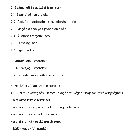
2. Számviteli és adózási ismeretek
2.1. Számviteli ismeretek.
2.2. Adózási alapfogalmak, az adózás rendje.
2.3. Magánszemélyek jövedelemadója.
2.4. Általános forgalmi adó.
2.5. Társasági adó.
2.6. Egyéb adók.
3. Munkáltatói ismeretek
3.1. Munkajogi ismeretek.
3.2. Társadalombiztosítási ismeretek.
4. Hajózási vállalkozási ismeretek
4.1. Vízi munkavégzés (úszómunkagéppel végzett hajózási tevékenységnél):
– általános feltételrendszer,
– a vízi munkavégzés feltételei, engedélyezése,
– a vízi munkára szóló szerződés,
– a vízi munkák eszközrendszere,
– különleges vízi munkák.