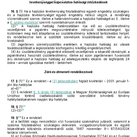
tevékenységgel kapcsolatos hatósági intézkedések
16. §
(1)
Ha a hajózási tevékenység folytatásához egyedi engedély szükséges,
és a hajózási tevékenységet egyedi engedély nélkül végzik, a rendőrség
vízirendészeti szerve, illetve a határvámhivatal a hajózási hatóságot az
5.
, illetve
a
6. számú melléklet
szerinti nyomtatványon értesíti.
31
(2)
A hajózási hatóság határozatában írja elő az úszólétesítmény
vezetőjének a jogsértés megszüntetésére irányuló kötelezettségeit, így
különösen meg kell állapítania az úszólétesítmény kötelező tartózkodási helyét,
és rendelkeznie kell a szállított személyek kiszállításáról, illetve az áru
kirakásáról.
(3)
Jogellenes személyszállítás esetében a hajózási hatóság az utasok
továbbszállítását a legközelebbi közforgalmú kikötőig engedélyezheti.
(4)
Az úszólétesítmény jogsértést elkövető vezetőjének a képesítő okmányát, a
jogsértéshez használt úszólétesítmény, illetve az azon jogellenesen fuvarozott
áru okmányait a hajózási hatóság az adategyeztetés idejére, de legfeljebb 24
órára – annak igazolása mellett – bekérheti.
Záró és átmeneti rendelkezések
32
17. §
(1)
Ez a rendelet – a
(2) bekezdésben
foglalt kivétellel – 2001. január 1-
jén lép hatályba
33
a)–d)
(2)
E rendelet
6. §-ának (6) bekezdése
a Magyar Köztársaságnak az Európai
Unióhoz történő csatlakozásáról szóló szerződést kihirdető törvény
hatálybalépésének napján lép hatályba.
34
18. §
(1)
35
(2)–(3)
36
19. §
Ez a rendelet
a)
a belföldi vagy nemzetközi vízi fuvarozási szakmához jutásról, valamint a
szakma folytatásához szükséges oklevelek, vizsgabizonyítványok és egyéb
képesítések kölcsönös elismeréséről szóló, 1987. november 9-i 87/540/EGK
tanácsi irányelvnek,
b)
az Európai Közösség Hajótulajdonosainak Szövetsége (ECSA) és az Európai