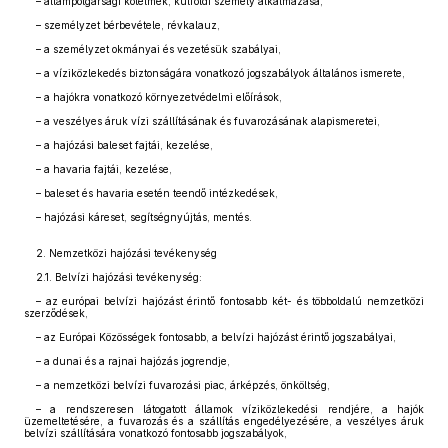
– állampolgársági kötelmek, külföldi személy alkalmazása,
– személyzet bérbevétele, révkalauz,
– a személyzet okmányai és vezetésük szabályai,
– a víziközlekedés biztonságára vonatkozó jogszabályok általános ismerete,
– a hajókra vonatkozó környezetvédelmi előírások,
– a veszélyes áruk vízi szállításának és fuvarozásának alapismeretei,
– a hajózási baleset fajtái, kezelése,
– a havaria fajtái, kezelése,
– baleset és havaria esetén teendő intézkedések,
– hajózási káreset, segítségnyújtás, mentés.
2. Nemzetközi hajózási tevékenység
2.1. Belvízi hajózási tevékenység:
– az európai belvízi hajózást érintő fontosabb két- és többoldalú nemzetközi
szerződések,
– az Európai Közösségek fontosabb, a belvízi hajózást érintő jogszabályai,
– a dunai és a rajnai hajózás jogrendje,
– a nemzetközi belvízi fuvarozási piac, árképzés, önköltség,
– a rendszeresen látogatott államok víziközlekedési rendjére, a hajók
üzemeltetésére, a fuvarozás és a szállítás engedélyezésére, a veszélyes áruk
belvízi szállítására vonatkozó fontosabb jogszabályok,