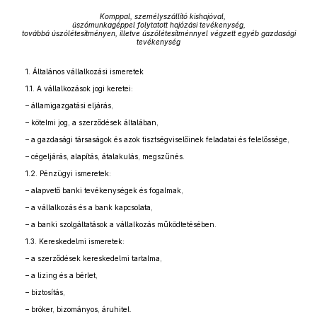
Komppal, személyszállító kishajóval,
úszómunkagéppel folytatott hajózási tevékenység,
továbbá úszólétesítményen, illetve úszólétesítménnyel végzett egyéb gazdasági
tevékenység
1. Általános vállalkozási ismeretek
1.1. A vállalkozások jogi keretei:
– államigazgatási eljárás,
– kötelmi jog, a szerződések általában,
– a gazdasági társaságok és azok tisztségviselőinek feladatai és felelőssége,
– cégeljárás, alapítás, átalakulás, megszűnés.
1.2. Pénzügyi ismeretek:
– alapvető banki tevékenységek és fogalmak,
– a vállalkozás és a bank kapcsolata,
– a banki szolgáltatások a vállalkozás működtetésében.
1.3. Kereskedelmi ismeretek:
– a szerződések kereskedelmi tartalma,
– a lizing és a bérlet,
– biztosítás,
– bróker, bizományos, áruhitel.