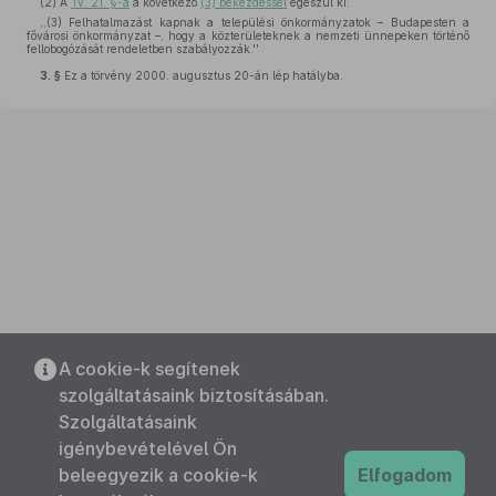
(2)
A
Tv. 21. §-a
a következő
(3) bekezdéssel
egészül ki:
,,(3) Felhatalmazást kapnak a települési önkormányzatok – Budapesten a
fővárosi önkormányzat –, hogy a közterületeknek a nemzeti ünnepeken történő
fellobogózását rendeletben szabályozzák.''
3. §
Ez a törvény 2000. augusztus 20-án lép hatályba.
A cookie-k segítenek
szolgáltatásaink biztosításában.
Szolgáltatásaink
igénybevételével Ön
beleegyezik a cookie-k
Elfogadom