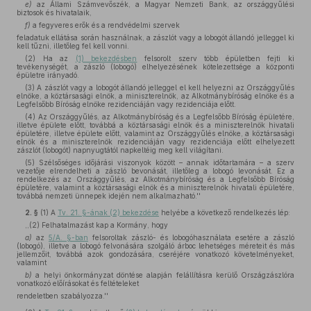
e)
az Állami Számvevőszék, a Magyar Nemzeti Bank, az országgyűlési
biztosok és hivatalaik,
f)
a fegyveres erők és a rendvédelmi szervek
feladatuk ellátása során használnak, a zászlót vagy a lobogót állandó jelleggel ki
kell tűzni, illetőleg fel kell vonni.
(2) Ha az
(1) bekezdésben
felsorolt szerv több épületben fejti ki
tevékenységét, a zászló (lobogó) elhelyezésének kötelezettsége a központi
épületre irányadó.
(3) A zászlót vagy a lobogót állandó jelleggel el kell helyezni az Országgyűlés
elnöke, a köztársasági elnök, a miniszterelnök, az Alkotmánybíróság elnöke és a
Legfelsőbb Bíróság elnöke rezidenciáján vagy rezidenciája előtt.
(4) Az Országgyűlés, az Alkotmánybíróság és a Legfelsőbb Bíróság épületére,
illetve épülete előtt, továbbá a köztársasági elnök és a miniszterelnök hivatali
épületére, illetve épülete előtt, valamint az Országgyűlés elnöke, a köztársasági
elnök és a miniszterelnök rezidenciáján vagy rezidenciája előtt elhelyezett
zászlót (lobogót) napnyugtától napkeltéig meg kell világítani.
(5) Szélsőséges időjárási viszonyok között – annak időtartamára – a szerv
vezetője elrendelheti a zászló bevonását, illetőleg a lobogó levonását. Ez a
rendelkezés az Országgyűlés, az Alkotmánybíróság és a Legfelsőbb Bíróság
épületére, valamint a köztársasági elnök és a miniszterelnök hivatali épületére,
továbbá nemzeti ünnepek idején nem alkalmazható.''
2. §
(1)
A
Tv. 21. §-ának (2) bekezdése
helyébe a következő rendelkezés lép:
,,(2) Felhatalmazást kap a Kormány, hogy
a)
az
5/A. §-ban
felsoroltak zászló- és lobogóhasználata esetére a zászló
(lobogó), illetve a lobogó felvonására szolgáló árboc lehetséges méreteit és más
jellemzőit, továbbá azok gondozására, cseréjére vonatkozó követelményeket,
valamint
b)
a helyi önkormányzat döntése alapján felállításra kerülő Országzászlóra
vonatkozó előírásokat és feltételeket
rendeletben szabályozza.''