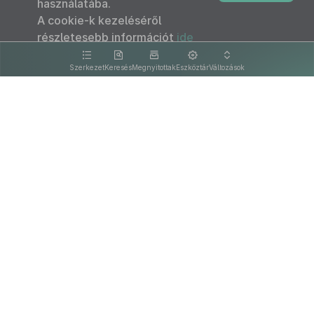
használatába.
A cookie-k kezeléséről
részletesebb információt
ide
kattintva olvashat.
Szerkezet
Keresés
Megnyitottak
Eszköztár
Változások
Kapcsolat
Felhasználási feltételek
PDF
Akadálymentesítési nyilatkozat