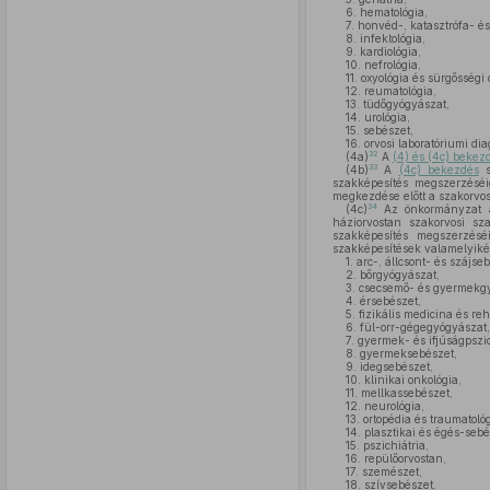
6.
hematológia,
7.
honvéd-, katasztrófa- é
8.
infektológia,
9.
kardiológia,
10.
nefrológia,
11.
oxyológia és sürgősségi 
12.
reumatológia,
13.
tüdőgyógyászat,
14.
urológia,
15.
sebészet,
16.
orvosi laboratóriumi dia
32
(4a)
A
(4) és (4c) beke
33
(4b)
A
(4c) bekezdés
s
szakképesítés megszerzéséi
megkezdése előtt a szakorvo
34
(4c)
Az önkormányzat ált
háziorvostan szakorvosi sza
szakképesítés megszerzésé
szakképesítések valamelyiké
1.
arc-, állcsont- és szájseb
2.
bőrgyógyászat,
3.
csecsemő- és gyermekgy
4.
érsebészet,
5.
fizikális medicina és reha
6.
fül-orr-gégegyógyászat,
7.
gyermek- és ifjúságpszic
8.
gyermeksebészet,
9.
idegsebészet,
10.
klinikai onkológia,
11.
mellkassebészet,
12.
neurológia,
13.
ortopédia és traumatológ
14.
plasztikai és égés-sebé
15.
pszichiátria,
16.
repülőorvostan,
17.
szemészet,
18.
szívsebészet,