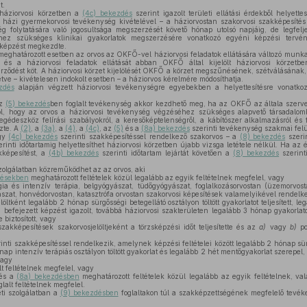
t.
 háziorvosi körzetben a
(4c) bekezdés
szerint igazolt területi ellátási érdekből helyette
a házi gyermekorvosi tevékenység kivételével – a háziorvostan szakorvosi szakképesít
ég folytatására való jogosultsága megszerzését követő hónap utolsó napjáig, de legfelj
hez szükséges klinikai gyakorlatok megszerzésére vonatkozó egyéni képzési tervén
kképzést megkezdte.
eghatározott esetben az orvos az OKFŐ-vel háziorvosi feladatok ellátására változó mun
, és a háziorvosi feladatok ellátását abban OKFŐ által kijelölt háziorvosi körzetben
dést köt. A háziorvosi körzet kijelölését OKFŐ a körzet megszűnésének, szétválásának, m
tve – kivételesen indokolt esetben – a háziorvos kérelmére módosíthatja.
zdés
alapján végzett háziorvosi tevékenységre egyebekben a helyettesítésre vonatkozó
az
(5) bekezdés
ben foglalt tevékenység akkor kezdhető meg, ha az OKFŐ az általa szerve
l, hogy az orvos a háziorvosi tevékenység végzéséhez szükséges alapvető társadalomb
gédeszköz felírási szabályokról, a keresőképtelenségről, a kábítószer alkalmazásról és fe
zte. A
(2)
, a
(3a)
, a
(4)
, a
(4c)
, az
(5)
és a
(8a) bekezdés
szerinti tevékenység szakmai felü
gy
(4c) bekezdés
szerinti szakképesítéssel rendelkező szakorvos – a
(8) bekezdés
szerin
rinti időtartamig helyettesíthet háziorvosi körzetben újabb vizsga letétele nélkül. Ha az 
kképesítést, a
(4b) bekezdés
szerinti időtartam lejártát követően a
(8) bekezdés
szerint
zolgálatban közreműködhet az az orvos, aki
désekben
meghatározott feltételek közül legalább az egyik feltételnek megfelel, vagy
gia és intenzív terápia, belgyógyászat, tüdőgyógyászat, foglalkozásorvostan (üzemorvost
zat, honvédorvostan, katasztrófa orvostan szakorvosi képesítések valamelyikével rendelk
öltként legalább 2 hónap sürgősségi betegellátó osztályon töltött gyakorlatot teljesített, l
III. befejezett képzést igazolt, továbbá háziorvosi szakterületen legalább 3 hónap gyakorlato
 biztosított, vagy
zakképesítések szakorvosjelöltjeként a törzsképzési időt teljesítette és az
a)
vagy
b)
po
inti szakképesítéssel rendelkezik, amelynek képzési feltételei között legalább 2 hónap sür
hónap intenzív terápiás osztályon töltött gyakorlat és legalább 2 hét mentőgyakorlat szerepel
vagy
lt feltételnek megfelel, vagy
 és a
(8a) bekezdésben
meghatározott feltételek közül legalább az egyik feltételnek, va
glalt feltételnek megfelel.
ti szolgálatban a
(9) bekezdésben
foglaltakon túl a szakképzettségének megfelelő tevé