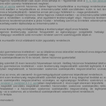
fogorvos helyettesítését csak olyan orvos láthatja el – figyelembe véve a
11. § (8a) beke
örre előírt személyi feltételeknek megfelel.
nek a) pontja
szerinti háziorvos, illetve fogorvos helyettesítése a munkajogi rendelkezése
inti esetben a helyettesítésre az önkormányzattal kötött szerződésben külön ki kell té
vos a helyettesítéséről – beleértve annak pénzügyi feltételeit is – maga gondoskodik.
telezettséggel működő háziorvos, illetve fogorvos indokolt esetben – az önkormányzattal kötö
bban a rendelőben is elláthatja, ahol egyébként tevékenységét végzi. Háziorvosi tevéken
 háziorvos kezdeményezésére a járási hivatal – lehetőség szerint az érintettek véleményéne
elezettség esetén tájékoztatja az önkormányzatot is.
orvosi tevékenység minőségbiztosítása a tevékenységet végző orvos feladata.
orvosi tevékenység szakmai felügyeletét az egészségügyi szolgáltatók hatósági s
őségügyi vezetőkről szóló miniszteri rendelet szerinti szakfelügyelők látják el.
ok munkaidőn kívüli ellátásáról külön jogszabály rendelkezik.
ázi gyermekorvos kivételével – az az általános orvosi oklevéllel rendelkező orvos dolgozhat
háziorvostan szakorvosi szakképesítéssel, vagy
szakképesítéssel és 10 év körzeti, illetve háziorvosi gyakorlattal
g számított 25 éven keresztül folyamatosan körzeti, illetőleg háziorvosi feladatokat látott el
zi gyermekorvos kivételével – ezen tevékenység megkezdésétől számított legfeljebb 4 
ályban meghatározott, a háziorvostan szakorvosi szakképesítés megszerzéséhez szüksé
 az az orvos, aki csecsemő- és gyermekgyógyászat szakorvosi képesítéssel rendelkezik.
nt ezen tevékenység megkezdésétől számított legfeljebb 4 évig dolgozhat továbbá az az 
si szakképesítés megszerzéséhez szükséges, az egészségügyi felsőfokú szakirányú s
rendelet 2. melléklet 6.3.2. pont
jában meghatározott 2. részvizsgát sikeresen teljesítette.
egkötött szerződés megkötését követően háziorvostan szakorvosi szakképesítés nélkül i
i feladatokat – a háziorvostan szakorvosi szakképesítés megszerzéséig, de legfelje
ig – az a szakorvos, aki a következő szakképesítések valamelyikével rendelkezik:
ív terápia,
emorvostan),