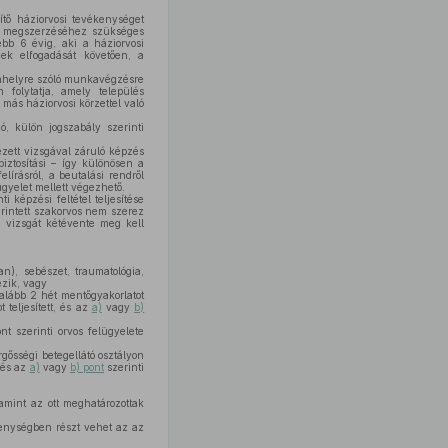
sítő háziorvosi tevékenységet
és megszerzéséhez szükséges
ebb 6 évig, aki a háziorvosi
ek elfogadását követően, a
kahelyre szóló munkavégzésre
 folytatja, amely település
ás háziorvosi körzettel való
, külön jogszabály szerinti
zett vizsgával záruló képzés
iztosítási – így különösen a
lírásról, a beutalási rendről
gyelet mellett végezhető.
ti képzési feltétel teljesítése
érintett szakorvos nem szerez
i vizsgát kétévente meg kell
an), sebészet, traumatológia,
ezik, vagy
egalább 2 hét mentőgyakorlatot
t teljesített, és az
a)
vagy
b)
nt szerinti orvos felügyelete
gősségi betegellátó osztályon
, és az
a)
vagy
b) pont
szerinti
lamint az ott meghatározottak
kenységben részt vehet az az