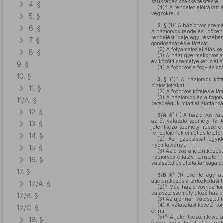
szükséges szakképesítésre.
4. §
4
(4)
A rendelet előírásait
végzőkre is.
5. §
5
2. §
(1)
A háziorvos személ
6. §
A háziorvos rendelési időben 
rendelési ideje egy részében
7. §
gondozását és ellátását.
(2)
A folyamatos ellátás k
8. §
(3)
A házi gyermekorvos 
év közötti személyeket is ellá
9. §
(4)
A fogorvos a fog- és sz
10. §
6
3. §
(1)
A háziorvos kötel
biztosítottakat.
11. §
(2)
A fogorvos köteles ellát
(3)
A háziorvos és a fogor
11/A. §
betegségük miatt ellátatlansá
12. §
7
3/A. §
(1)
A háziorvos vála
az őt választó személy (a to
13. §
jelentkező személy részére a
rendelőjének címét és telefo
14. §
(2)
Az igazolással egyide
nyomtatványt.
15. §
(3)
Az orvos a jelentkezést
háziorvos ellátási területé
16. §
választott és ellátatlansága 
17. §
8
3/B. §
(1)
Évente egy alk
átjelentkezés a tartózkodási 
17/A. §
9
(2)
Más háziorvoshoz tört
választó személy előző házior
17/B. §
(3)
Az újonnan választott 
(4)
A választást követő kör
17/C. §
érinti.
10
(5)
A jelentkező, illetve
18. §
átadni nem lehet. Az érinte