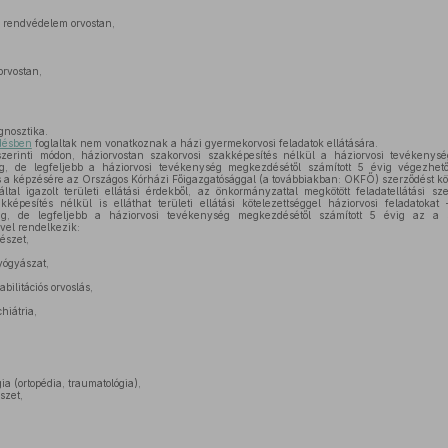
s rendvédelem orvostan,
orvostan,
gnosztika.
zdésben
foglaltak nem vonatkoznak a házi gyermekorvosi feladatok ellátására.
zerinti módon, háziorvostan szakorvosi szakképesítés nélkül a háziorvosi tevékenysé
g, de legfeljebb a háziorvosi tevékenység megkezdésétől számított 5 évig végezhet
s a képzésére az Országos Kórházi Főigazgatósággal (a továbbiakban: OKFŐ) szerződést kö
al igazolt területi ellátási érdekből, az önkormányzattal megkötött feladatellátási s
kképesítés nélkül is elláthat területi ellátási kötelezettséggel háziorvosi feladatokat
ig, de legfeljebb a háziorvosi tevékenység megkezdésétől számított 5 évig az a 
vel rendelkezik:
észet,
ógyászat,
bilitációs orvoslás,
hiátria,
ia (ortopédia, traumatológia),
szet,