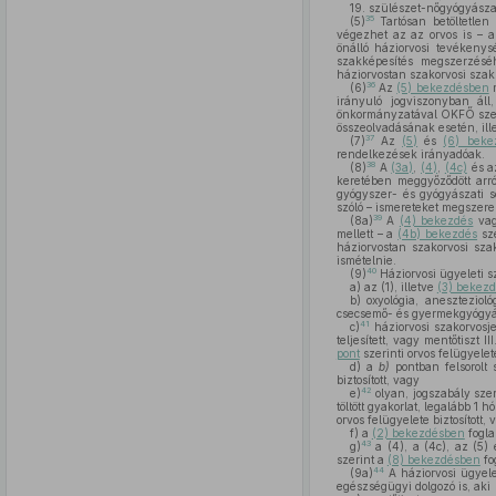
19.
szülészet-nőgyógyásza
35
(5)
Tartósan betöltetlen
végezhet az az orvos is – 
önálló háziorvosi tevékenys
szakképesítés megszerzésé
háziorvostan szakorvosi sza
36
(6)
Az
(5) bekezdésben
m
irányuló jogviszonyban áll
önkormányzatával OKFŐ szerző
összeolvadásának esetén, ille
37
(7)
Az
(5)
és
(6) beke
rendelkezések irányadóak.
38
(8)
A
(3a)
,
(4)
,
(4c)
és 
keretében meggyőződött arró
gyógyszer- és gyógyászati se
szóló – ismereteket megszere
39
(8a)
A
(4) bekezdés
va
mellett – a
(4b) bekezdés
sze
háziorvostan szakorvosi sza
ismételnie.
40
(9)
Háziorvosi ügyeleti s
a)
az (1), illetve
(3) bekez
b)
oxyológia, anesztezioló
csecsemő- és gyermekgyógyás
41
c)
háziorvosi szakorvosjel
teljesített, vagy mentőtiszt 
pont
szerinti orvos felügyelete
d)
a
b)
pontban felsorolt s
biztosított, vagy
42
e)
olyan, jogszabály szer
töltött gyakorlat, legalább 1 
orvos felügyelete biztosított, 
f)
a
(2) bekezdésben
fogla
43
g)
a (4), a (4c), az (5)
szerint a
(8) bekezdésben
fo
44
(9a)
A háziorvosi ügyele
egészségügyi dolgozó is, aki