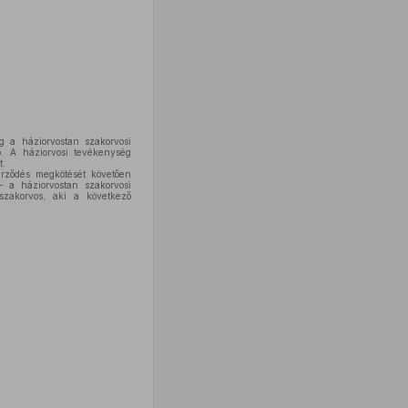
g a háziorvostan szakorvosi
ő. A háziorvosi tevékenység
t.
zerződés megkötését követően
 – a háziorvostan szakorvosi
szakorvos, aki a következő