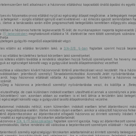
 értelemszerűen kell alkalmazni a háziorvosi ellátáshoz kapcsolódó önálló ápolási és egy
yes és folyamatos orvosi ellátást nyújt az egészségi állapot megőrzése, a betegségek megel
a betegeket – sürgős ellátást igénylő eset kivételével – az érkezés igazolt sorrendjében f
, illetve a tanácsadás során előre programozható betegellátás keretében előjegyzés alap
eretében a háziorvos hetente legkevesebb 15 órát, de munkanapokon naponta legkevesebb 2
az
(1) bekezdésben
meghatározott ellátást a 14. életévét be nem töltött személyek számára b
thatja.
ájbetegek gyógyító-megelőző alapellátását végzi.
es ellátni az ellátási területén lakó, a
3/A–3/B. §-ban
foglaltak szerint hozzá bejele
ni az ellátási területéhez tartozó körzetben lakó személyeket.
vos köteles ellátni továbbá a rendelési idejében hozzá forduló személyeket, ha heveny 
guk az egészséget károsító vagy a gyógyulást lassító állapotromláshoz vezethet.
sztása a választani kívánt háziorvosnál történő jelentkezéssel veszi kezdetét. Ha a házior
vábbiakban: jelentkező személy) Társadalombiztosítási Azonosító Jelét nyilvántartásba v
rról, hogy háziorvosi ellátását vállalta. Az igazoláson fel kell tüntetni a háziorvos ne
nszámát.
jűleg a háziorvos a jelentkező személyt nyilvántartásba veszi, és kiállítja a „Bete
 elutasíthatja, de csak különösen indokolt esetben utasítható el annak a személynek a jel
n (körzetében) van, azonban abban az esetben is el kell látnia a területén lakó beteg
az egészségét károsító vagy a gyógyulást lassító állapotromláshoz vezetne.
alommal indokolás nélkül, ezen túlmenően indokolt esetben lehet átjelentkezni mási
hely megváltozása esetén, illetve minden olyan esetben, amikor a választott háziorvos felk
énő átjelentkezéskor az átjelentkezést elfogadó háziorvos az érintett személy írásbeli 
vosától az egészségügyi törzskarton adattartalmát.
háziorvos a
3/A. § (1) bekezdésében
foglaltak szerint igazolja, hogy az átjelentkezett személy
zetmódosítás, illetve rendelési idő változása a bejelentkezett személyek ellátását – ha át
 átjelentkező személy egészségügyi törzskarton adattartalmát az érintett személy beleegy
tt személy hozzájárulását kell vélelmezni, ha a választott háziorvos feladatait ann