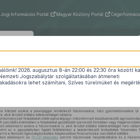
Jogi Információs Portál
Magyar Közlöny Portál
Céginformáció
4/2000. (II. 25.) EüM rendelet
nálóink! 2026. augusztus 8-án 22:00 és 22:30 óra között ka
iorvosi, házi gyermekorvosi és fogorvosi tevékeny
Nemzeti Jogszabálytár szolgáltatásában átmeneti
Hatályos: 2026. 01. 01. –
kadásokra lehet számítani. Szíves türelmüket és megért
ségről szóló
2000. évi II. törvény 3. §-a (7) bekezdésének b) pontjában
és az egészség
ésének f) pontjában
kapott felhatalmazás alapján a következőket rendelem el:
a kiterjed azokra a praxisjoggal rendelkező háziorvosokra, házi gyermekorvosokra (a 
a, akik területi ellátási kötelezettséget vállalva
önkormányzati feladatokat ellátó egészségügyi intézménnyel közalkalmazotti jogviszonyba
tt szerződés értelmében a feladatokat gazdálkodó szervezeti formában vagy magánorvoské
kell alkalmazni azokra a háziorvosokra is, akik területi ellátási kötelezettséget nem váll
 az e jogszabályban foglalt feltételekkel a bejelentkezett biztosítottak folyamatos ház
rint a Nemzeti Egészségbiztosítási Alapkezelővel finanszírozási szerződést kötöttek.
 kell alkalmazni az
(1)–(2) bekezdés
szerinti háziorvosok helyettesítésére és a házior