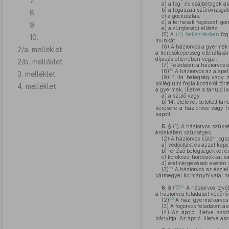
7.
a)
a fog- és szájbetegek al
b)
a fogászati szűrővizsgál
8.
c)
a góckutatás,
d)
a terhesek fogászati go
9.
e)
a sürgősségi ellátás.
(5)
A
(4) bekezdésben
fogl
10.
munkát.
(6)
A háziorvos a gyermek- 
2/a. melléklet
a keresőképesség elbírálásá
díjazás ellenében végzi.
2/b. melléklet
(7)
Feladatait a háziorvos é
19
(8)
A háziorvos az alapel
3. melléklet
20
(9)
Ha betegség vagy ann
kollégiumi foglalkozásról tö
4. melléklet
a gyermek, illetve a tanuló i
a)
a szülő vagy
b)
14. életévét betöltött ta
kérésére a háziorvos vagy h
kapott.
5. §
(1)
A háziorvos szüks
érdekében szükséges.
(2)
A háziorvos külön jogsz
a)
védőoltást és azzal kapc
b)
fertőző betegségekkel é
c)
kórokozó-hordozókkal kap
d)
ételmérgezések esetén 
21
(3)
A háziorvos az észlel
vármegyei kormányhivatal népe
22
6. §
(1)
A háziorvos tevék
a háziorvos feladatait védőnő
23
(2)
A házi gyermekorvos 
(3)
A fogorvos feladatait a
(4)
Az ápoló, illetve assz
irányítja. Az ápoló, illetve 