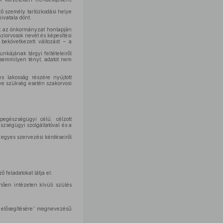
ző személy tartózkodási helye
ivatala dönt.
nt az önkormányzat honlapján
áziorvosok nevét és képesítési
 bekövetkezett változást – a
nkájának tárgyi feltételeiről
n semmilyen tényt, adatot nem
s lakosság részére nyújtott
etve szükség esetén szakorvosi
egészségügyi célú, célzott
szségügyi szolgáltatóval és a
 egyes szervezési kérdéseiről
ő feladatokat látja el:
nően intézeten kívüli szülés
és elősegítésére” megnevezésű