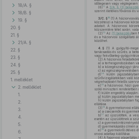
időlegesen vagy véglegesen m
18/A. §
11
(6)
A
3/A. § (3) bekezdé
szerint illetékes fővárosi és
18/B. §
12
3/C. §
(1)
A háziorvosvála
19. §
közzéteszi a háziorvosi körze
adatait. A háziorvosi körze
20. §
közszemlére tétel során, val
13
(2)
Az
(1) bekezdés
ben f
21. §
és a háziorvosi szolgáltató 
közölhet.
21/A. §
4. §
(1)
A gyógyító-megelő
22. §
tanácsadás és szűrés, a beteg
vagy fekvőbeteg-gyógyintézet
23. §
(2)
A háziorvos feladatköré
a)
a terhesgondozásban va
24. §
b)
a közegészségügyi-járvá
c)
az egészségnevelésben é
25. §
14
d)
külön jogszabályban 
szűrővizsgálatokban való köz
1. melléklet
végrehajtásért felelős szervv
15
e)
a háziorvosi, házi gye
2. melléklet
szóló miniszteri rendeletben 
f)
külön engedély alapján a
1.
g)
külön jogszabályban megh
h)
külön jogszabályban fogl
2.
ellátása.
16
(3)
A gyermekorvosi ellát
3.
a)
a csecsemők és gyermeke
17
b)
az újszülöttek, a ves
4.
esetén az újszülöttnek a szül
c)
a gyermekintézményekbe tö
5.
d)
gyermekápolás címén a j
18
e)
a gyermekről ötéves él
6.
orvosi adatlap kiállítása.
(4)
A fogorvosi alapellátás 