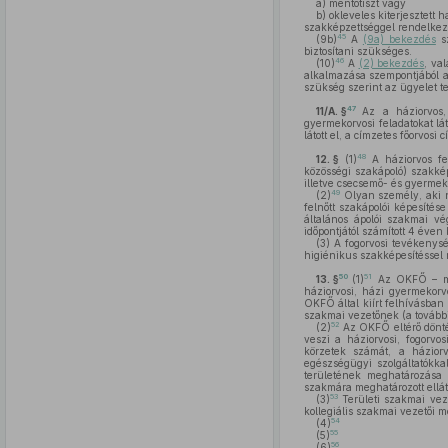
a)
mentőtiszt vagy
b)
okleveles kiterjesztett h
szakképzettséggel rendelkez
45
(9b)
A
(9a) bekezdés
sz
biztosítani szükséges.
46
(10)
A
(2) bekezdés
, va
alkalmazása szempontjából a 
szükség szerint az ügyelet te
47
11/A. §
Az a háziorvos, 
gyermekorvosi feladatokat lát
látott el, a címzetes főorvosi 
48
12. §
(1)
A háziorvos fel
közösségi szakápoló) szakkép
illetve csecsemő- és gyermeká
49
(2)
Olyan személy, aki 
felnőtt szakápolói képesíté
általános ápolói szakmai vé
időpontjától számított 4 éven
(3)
A fogorvosi tevékenység
higiénikus szakképesítéssel 
50
51
13. §
(1)
Az OKFŐ – mint
háziorvosi, házi gyermekorv
OKFŐ által kiírt felhívásban 
szakmai vezetőnek (a további
52
(2)
Az OKFŐ eltérő dönté
veszi a háziorvosi, fogorvos
körzetek számát, a háziorvo
egészségügyi szolgáltatókkal
területének meghatározása 
szakmára meghatározott ellátás
53
(3)
Területi szakmai vez
kollegiális szakmai vezetői m
54
(4)
55
(5)
56
(6)