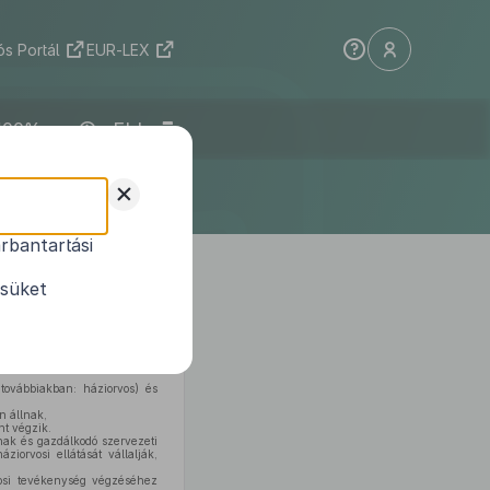
s Portál
EUR-LEX
ELI
+
rbantartási
ségről
ésüket
ügyről szóló
1997. évi CLIV.
továbbiakban: háziorvos) és
n állnak,
nt végzik.
alnak és gazdálkodó szervezeti
iorvosi ellátását vállalják,
vosi tevékenység végzéséhez