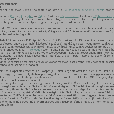
atáskörű ápoló
ik.
erinti háziorvosi ügyeleti feladatellátás során a
(9) bekezdés a) vagy b) pontja
szerint
lamint a
(3a)
, a
(4)
, a
(4c)
, az
(5)
, az (5a) és a
(8a) bekezdés
, továbbá a
(9) bekezdés c)
szakmai felügyelet akkor biztosított, ha a felügyelő orvos konzultáció céljából folyamatosa
lephelyén történő személyes megjelenése egy órán belül biztosított.
aki 20 éven keresztül folyamatosan körzeti, illetve háziorvosi feladatokat, körzeti
ott el, valamint az az alapellátást végző fogorvos, aki 20 éven keresztül folyamatosan fogo
cím használatára jogosult.
adatköréhez kapcsolódó ápolási feladat önállóan körzeti ápolói szakképesítéssel, vagy k
esítéssel, vagy alapellátási közösségi szakápolói szakképesítéssel, vagy ápolói szakképe
polói szakképesítéssel, vagy ápolói (BSc), vagy ápoló (MSc) szakképesítéssel látható el.
nem rendelkezik az
(1) bekezdés
szerinti valamely szakképesítéssel, a háziorvosi szolgá
se van, és – a munkavégzésre irányuló szerződésben – kötelezettséget vállal arra, hogy 
gzettséget az alkalmazás időpontjától számított 2 éven belül, illetve az ápolói (BSc) 
 belül megszerzi.
hez kapcsolódó asszisztensi tevékenységet fogorvosi asszisztens, vagy fogászati asszisz
rendelkező személy láthatja el.
 az alapellátás módszertani központja – által meghatározott területen a területi ellá
osi vagy fogorvosi szolgálatban praxisjoggal rendelkező háziorvosok, házi gyermekorvo
közzétett feltételek alapján kiválasztásra kerülő, területenként 1 főt az OKFŐ főigazgatója 
akban: területi szakmai vezető).
se hiányában egy területnek egy járás felel meg. Az OKFŐ az illetékességi területek me
i szolgálatok számát, területi ellátási kötelezettséggel működő háziorvosi szolgálatok es
si szolgálatok területi elhelyezkedését, az ellátandó lakosságszámot, a járó- és fe
 történő szakmai együttműködés lehetőségét. A területi kollegiális szakmai vezető házi 
során az OKFŐ figyelembe veszi a fekvőbeteg-szakellátást nyújtó gyógyintézet cse
i területét. Az OKFŐ a kialakított illetékességi területek listáját a honlapján közzéteszi.
etőnek az a háziorvos, házi gyermekorvos vagy fogorvos bízható meg, aki nem rendelke
egbízással.