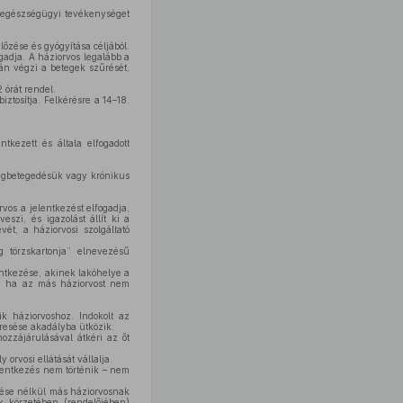
éb egészségügyi tevékenységet
őzése és gyógyítása céljából.
ogadja. A háziorvos legalább a
ján végzi a betegek szűrését,
 órát rendel.
iztosítja. Felkérésre a 14–18.
ntkezett és általa elfogadott
megbetegedésük vagy krónikus
vos a jelentkezést elfogadja,
eszi, és igazolást állít ki a
vét, a háziorvosi szolgáltató
g törzskartonja” elnevezésű
entkezése, akinek lakóhelye a
et, ha az más háziorvost nem
k háziorvoshoz. Indokolt az
eresése akadályba ütközik.
hozzájárulásával átkéri az őt
 orvosi ellátását vállalja.
jelentkezés nem történik – nem
ezése nélkül más háziorvosnak
ak körzetében (rendelőjében)