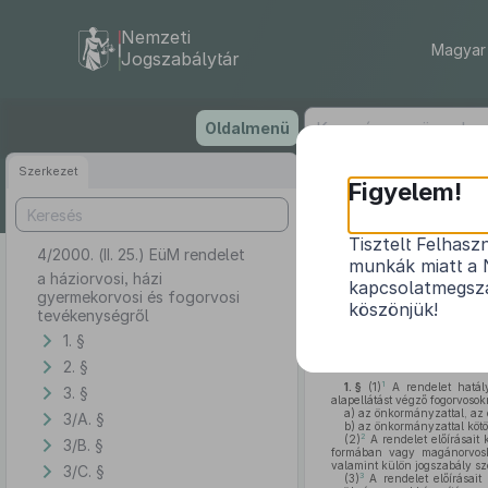
Nemzeti
Magyar 
Jogszabálytár
Ugrás
Oldalmenü
a
tartalomra
Szerkezet
Figyelem!
Tisztelt Felhasz
4/2000. (II. 25.) EüM rendelet
a ház
munkák miatt a 
a háziorvosi, házi
kapcsolatmegsza
gyermekorvosi és fogorvosi
köszönjük!
tevékenységről
1. §
Az önálló orvosi tevékeny
törvény 247. §-a (2) bekezd
2. §
1
1. §
(1)
A rendelet hatály
3. §
alapellátást végző fogorvosokr
a)
az önkormányzattal, az 
3/A. §
b)
az önkormányzattal kötö
2
(2)
A rendelet előírásait 
3/B. §
formában vagy magánorvosként
valamint külön jogszabály sze
3/C. §
3
(3)
A rendelet előírásait