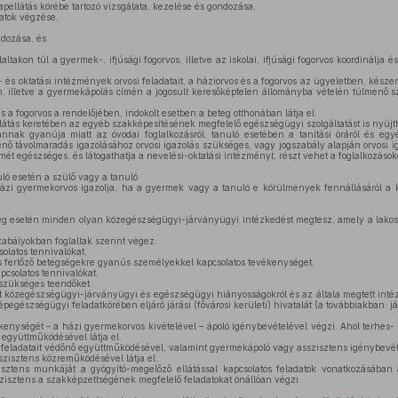
apellátás körébe tartozó vizsgálata, kezelése és gondozása,
atok végzése,
ndozása, és
altakon túl a gyermek-, ifjúsági fogorvos, illetve az iskolai, ifjúsági fogorvos koordinálja 
és oktatási intézmények orvosi feladatait, a háziorvos és a fogorvos az ügyeletben, készenl
n, illetve a gyermekápolás címén a jogosult keresőképtelen állományba vételén túlmenő s
s a fogorvos a rendelőjében, indokolt esetben a beteg otthonában látja el.
látás keretében az egyéb szakképesítésének megfelelő egészségügyi szolgáltatást is nyújt
ak gyanúja miatt az óvodai foglalkozásról, tanuló esetében a tanítási óráról és egyé
rténő távolmaradás igazolásához orvosi igazolás szükséges, vagy jogszabály alapján orvosi i
smét egészséges, és látogathatja a nevelési-oktatási intézményt, részt vehet a foglalkozás
nuló esetén a szülő vagy a tanuló
ázi gyermekorvos igazolja, ha a gyermek vagy a tanuló e körülmények fennállásáról a k
ég esetén minden olyan közegészségügyi-járványügyi intézkedést megtesz, amely a lak
abályokban foglaltak szerint végez:
solatos tennivalókat,
s fertőző betegségekre gyanús személyekkel kapcsolatos tevékenységet,
csolatos tennivalókat,
szükséges teendőket.
t közegészségügyi-járványügyi és egészségügyi hiányosságokról és az általa megtett intézke
gészségügyi feladatkörében eljáró járási (fővárosi kerületi) hivatalát (a továbbiakban: jár
enységét – a házi gyermekorvos kivételével – ápoló igénybevételével végzi. Ahol terhes- é
 együttműködésével látja el.
feladatait védőnő együttműködésével, valamint gyermekápoló vagy asszisztens igénybevét
sszisztens közreműködésével látja el.
isztens munkáját a gyógyító-megelőző ellátással kapcsolatos feladatok vonatkozásában
asszisztens a szakképzettségének megfelelő feladatokat önállóan végzi.