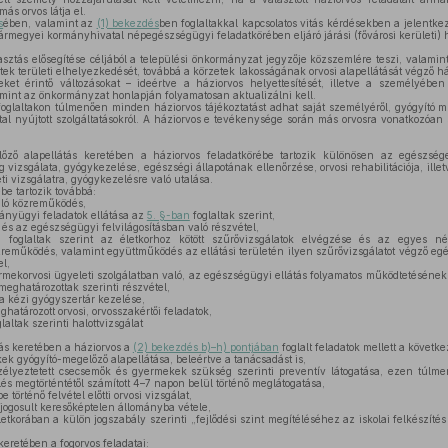
ás orvos látja el.
s
ében, valamint az
(1) bekezdés
ben foglaltakkal kapcsolatos vitás kérdésekben a jelentke
 vármegyei kormányhivatal népegészségügyi feladatkörében eljáró járási (fővárosi kerületi) h
sztás elősegítése céljából a települési önkormányzat jegyzője közszemlére teszi, valami
tek területi elhelyezkedését, továbbá a körzetek lakosságának orvosi alapellátását végző h
teket érintő változásokat – ideértve a háziorvos helyettesítését, illetve a személyében
amint az önkormányzat honlapján folyamatosan aktualizálni kell.
oglaltakon túlmenően minden háziorvos tájékoztatást adhat saját személyéről, gyógyító mu
által nyújtott szolgáltatásokról. A háziorvos e tevékenysége során más orvosra vonatkozóa
ző alapellátás keretében a háziorvos feladatkörébe tartozik különösen az egészsége
 vizsgálata, gyógykezelése, egészségi állapotának ellenőrzése, orvosi rehabilitációja, ill
i vizsgálatra, gyógykezelésre való utalása.
be tartozik továbbá:
ló közreműködés,
nyügyi feladatok ellátása az
5. §-ban
foglaltak szerint,
s az egészségügyi felvilágosításban való részvétel,
foglaltak szerint az életkorhoz kötött szűrővizsgálatok elvégzése és az egyes nép
reműködés, valamint együttműködés az ellátási területén ilyen szűrővizsgálatot végző egé
el,
rmekorvosi ügyeleti szolgálatban való, az egészségügyi ellátás folyamatos működtetésének
meghatározottak szerinti részvétel,
 kézi gyógyszertár kezelése,
atározott orvosi, orvosszakértői feladatok,
altak szerinti halottvizsgálat
ás keretében a háziorvos a
(2) bekezdés b)–h) pontjában
foglalt feladatok mellett a következ
k gyógyító-megelőző alapellátása, beleértve a tanácsadást is,
zélyeztetett csecsemők és gyermekek szükség szerinti preventív látogatása, ezen túlme
és megtörténtétől számított 4–7 napon belül történő meglátogatása,
rténő felvétel előtti orvosi vizsgálat,
ogosult keresőképtelen állományba vétele,
etkorában a külön jogszabály szerinti „fejlődési szint megítéléséhez az iskolai felkészít
keretében a fogorvos feladatai: