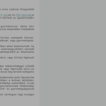
i orvos szakmai felügyeletét
–f) pont
jai és
(9b) bekezdés
e
n elérhető, és ügyelet esetén
 gyermekorvosi, illetve házi
rvosi alapellátási feladatokat
linikai szakápolói (körzeti-
sítéssel, vagy gyermekápolói,
latban akkor alkalmazható, ha
az szakmajegyzékben szereplő
szakképesítést az alkalmazás
tens, vagy klinikai fogászati
tási kötelezettséggel működő
sok vagy fogorvosok közül az
bízza meg területi kollegiális
ghatározása során figyelembe
etében a tartósan betöltetlen
kvőbeteg-szakellátást nyújtó
gyermekorvosok illetékességi
csemő- és gyermekgyógyászat
zik vármegyei vagy országos