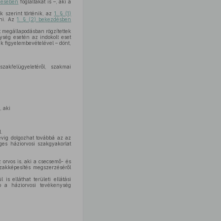
zdésében
foglaltakat is –, aki a
k szerint történik, az
1. § (1)
rni. Az
1. § (2) bekezdésben
tt megállapodásban rögzítettek
ység esetén az indokolt eset
k figyelembevételével – dönt,
zakfelügyeletéről, szakmai
, aki
.
évig dolgozhat továbbá az az
ges háziorvosi szakgyakorlat
orvos is, aki a csecsemő- és
zakképesítés megszerzéséről
s elláthat területi ellátási
bb a háziorvosi tevékenység