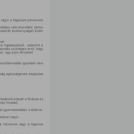
és végzi a fogászati prevenciós
étben való részvételt, illetve
zakértői tevékenységét külön
hat.
b foglalkozásról, valamint a
gazolás szükséges arról, hogy
okon, úgy ezen tényeket
ezelőorvosától igazolást nem
osság egészségének megóvása
désről értesíti a fővárosi és
ási hivatal).
s gyermekellátás is történik,
elével végzi.
 a háziorvos vagy a fogorvos