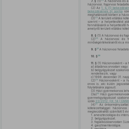
24
7. §
(1)
A háziorvos és a 
háziorvosi, fogorvosi feladatk
(2)
Az
1. § (1) bekezdésé
bekezdésének b) pontja
szer
meghatározott körben a házior
25
(3)
A területi ellátási kö
szerint – a helyettesítést a
fennállásáról a helyettesítő
amelyről területi ellátási köt
8. §
(1)
A háziorvosi és fog
26
(2)
A háziorvosi és fog
minőségértékeléséről és a min
27
9. §
A háziorvosi feladat
28
10. §
11. §
(1)
Háziorvosként – a h
a)
általános orvostan vagy 
b)
belgyógyászat szakorvosi 
rendelkezik, vagy
c)
1998. december 31. napjái
29
(2)
Háziorvosként – a há
orvos is, aki külön jogszab
folytatására jogosult.
(3)
Házi gyermekorvos lehet
30
(3a)
Házi gyermekorvoské
gyermekgyógyászat szakorvo
szóló
22/2012. (IX. 14.) EMMI 
31
(4)
Az önkormányzattal m
kötelezettséggel háziorvos
megkezdésétől számított 5 év
1.
aneszteziológia és intenz
2.
belgyógyászat,
3.
foglalkozásorvostan (üz
4.
gasztroenterológia,
5.
geriátria,