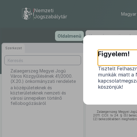
Nemzeti
Magyar 
Jogszabálytár
Ugrás
Oldalmenü
a
tartalomra
Szerkezet
Zalaegers
Figyelem!
Tisztelt Felhasz
Zalaegerszeg Megyei Jogú
munkák miatt a 
Város Közgyűlésének 41/2000.
a középület
kapcsolatmegsza
(X.20.) önkormányzati rendelete
köszönjük!
a középületeknek és
közterületeknek nemzeti és
városi ünnepeken történő
fellobogózásáról
Zalaegerszeg Megyei Jogú 
2011. CCII. tv 24. § (5) bek
(2) bekezdésében meghatározo