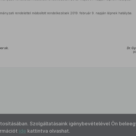
ormányzati rendelettel módosított rendelkezések 2019. február 9. napján lépnek hatályba.
or sk.
Dr. Gy
p
ztosításában. Szolgáltatásaink igénybevételével Ön beleeg
ormációt
ide
kattintva olvashat.