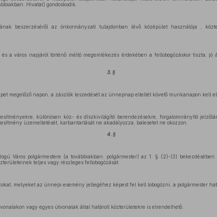
ábbiakban: Hivatal) gondoskodik.
jának beszerzéséről az önkormányzati tulajdonban lévő középület használója , közt
és a város napjáról történő méltó megemlékezés érdekében a fellobogózáskor tiszta, jó á
3. §
nepet megelőző napon, a zászlók leszedését az ünnepnap elteltét követő munkanapon kell e
étesítményekre, különösen köz- és díszkivilágító berendezésekre, forgalomirányító jelzől
étesítmény üzemeltetését, karbantartását ne akadályozza, balesetet ne okozzon.
4. §
ogú Város polgármestere (a továbbiakban: polgármester) az 1. § (2)-(3) bekezdésében 
területeinek teljes vagy részleges fellobogózását.
zokat, melyeket az ünnepi esemény jellegéhez képest fel kell lobogózni, a polgármester ha
tvonalakon vagy egyes útvonalak által határolt közterületekre is elrendelhető.