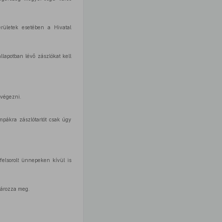
erületek esetében a Hivatal
llapotban lévő zászlókat kell
lvégezni.
ámpákra zászlótartót csak úgy
felsorolt ünnepeken kívül is
tározza meg.