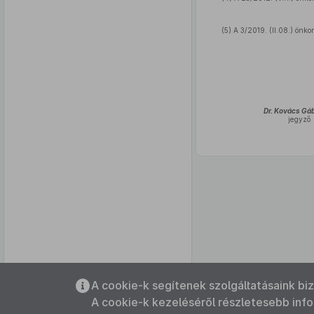
(5) A 3/2019. (II.08.) önk
Dr. Kovács Gáb
jegyző
Az oldalmenübe visszatéréshez
A cookie-k segítenek szolgáltatásaink bi
használhatja az
ALT + S
billentyűket.
A cookie-k kezeléséről részletesebb inf