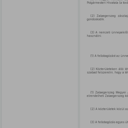
Polgármesteri Hivatala (a tov
(2) Zalaegerszeg zászla
gondoskodik.
(3) A nemzeti ünnepekről 
használni.
(1) A fellobogózást az ün
(2) Közterületeken álló l
szabad felszerelni, hogy a l
(1) Zalaegerszeg Megyei J
elrendelheti Zalaegerszeg köz
(2) A közterületek közül a
(3) A fellobogózás egyes ú