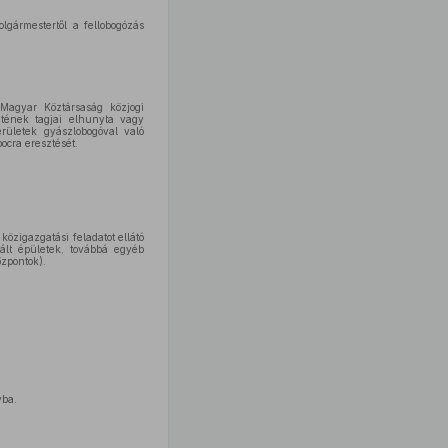
lgármestertől a fellobogózás
Magyar Köztársaság közjogi
letének tagjai elhunyta vagy
rületek gyászlobogóval való
ocra eresztését.
zigazgatási feladatot ellátó
nált épületek, továbbá egyéb
zpontok).
yba.