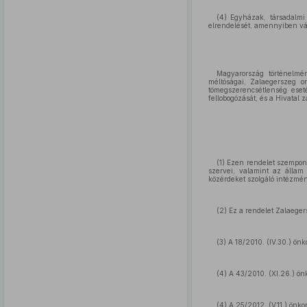
(4) Egyházak, társadalmi
elrendelését, amennyiben vál
Magyarország történelmé
méltóságai, Zalaegerszeg or
tömegszerencsétlenség eset
fellobogózását, és a Hivatal 
(1) Ezen rendelet szempon
szervei, valamint az állam 
közérdeket szolgáló intézmé
(2) Ez a rendelet Zalaeger
(3) A 18/2010. (IV.30.) ön
(4) A 43/2010. (XI.26.) ö
(4) A 25/2012. (V.11.) önk