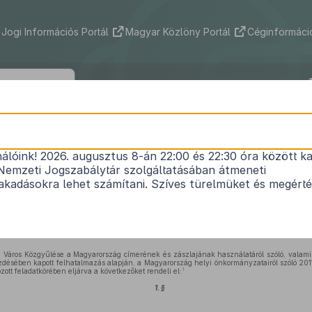
Jogi Információs Portál
Magyar Közlöny Portál
Céginformáció
zeg Megyei Jogú Város Közgyűléséne
(X.20.) önkormányzati rendelete
nálóink! 2026. augusztus 8-án 22:00 és 22:30 óra között ka
Nemzeti Jogszabálytár szolgáltatásában átmeneti
eknek és közterületeknek nemzeti és városi ünnep
kadásokra lehet számítani. Szíves türelmüket és megért
fellobogózásáról
Hatályos: 2019. 02. 09. –
Város Közgyűlése a Magyarország címerének és zászlajának használatáról szóló, valamint 
ezdésében kapott felhatalmazás alapján, a Magyarország helyi önkormányzatairól szóló 201
1
tt feladatkörében eljárva a következőket rendeli el:
1. §