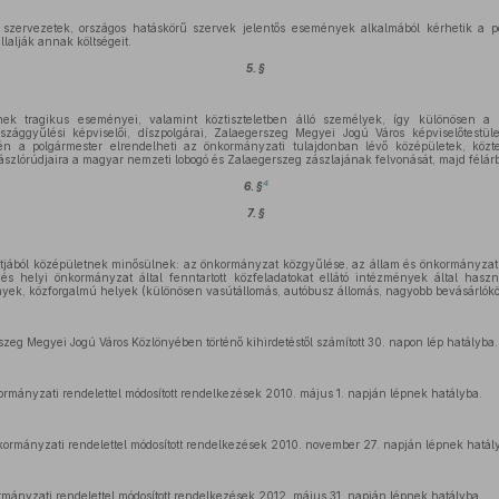
 szervezetek, országos hatáskörű szervek jelentős események alkalmából kérhetik a po
lalják annak költségeit.
5. §
nek tragikus eseményei, valamint köztiszteletben álló személyek, így különösen a 
szággyűlési képviselői, díszpolgárai, Zalaegerszeg Megyei Jogú Város képviselőtestü
én a polgármester elrendelheti az önkormányzati tulajdonban lévő középületek, közte
zászlórúdjaira a magyar nemzeti lobogó és Zalaegerszeg zászlajának felvonását, majd félárb
4
6. §
7. §
tjából középületnek minősülnek: az önkormányzat közgyűlése, az állam és önkormányzat kö
és helyi önkormányzat által fenntartott közfeladatokat ellátó intézmények által hasz
nyek, közforgalmú helyek (különösen vasútállomás, autóbusz állomás, nagyobb bevásárlókö
szeg Megyei Jogú Város Közlönyében történő kihirdetéstől számított 30. napon lép hatályba.
kormányzati rendelettel módosított rendelkezések 2010. május 1. napján lépnek hatályba.
nkormányzati rendelettel módosított rendelkezések 2010. november 27. napján lépnek hatál
ormányzati rendelettel módosított rendelkezések 2012. május 31. napján lépnek hatályba.