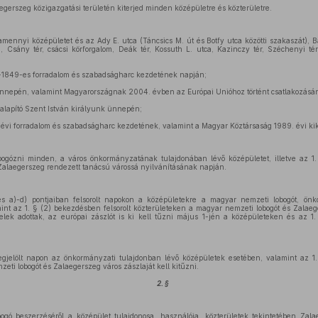
aegerszeg közigazgatási területén kiterjed minden középületre és közterületre.
amennyi középületet és az Ady E. utca (Táncsics M. út és Botfy utca közötti szakaszát), Ba
), Csány tér, csácsi körforgalom, Deák tér, Kossuth L. utca, Kazinczy tér, Széchenyi té
-1849-es forradalom és szabadságharc kezdetének napján;
ünnepén, valamint Magyarországnak 2004. évben az Európai Unióhoz történt csatlakozásá
alapító Szent István királyunk ünnepén;
. évi forradalom és szabadságharc kezdetének, valamint a Magyar Köztársaság 1989. évi ki
bogózni minden, a város önkormányzatának tulajdonában lévő középületet, illetve az 1.
Zalaegerszeg rendezett tanácsú várossá nyilvánításának napján.
 a)-d) pontjaiban felsorolt napokon a középületekre a magyar nemzeti lobogót, önk
nt az 1. § (2) bekezdésben felsorolt közterületeken a magyar nemzeti lobogót és Zalaege
ek adottak, az európai zászlót is ki kell tűzni május 1-jén a középületeken és az 1.
gjelölt napon az önkormányzati tulajdonban lévő középületek esetében, valamint az 1.
eti lobogót és Zalaegerszeg város zászlaját kell kitűzni.
2. §
ogó beszerzéséről a középület tulajdonosa, használója, közterületek tekintetében Zal