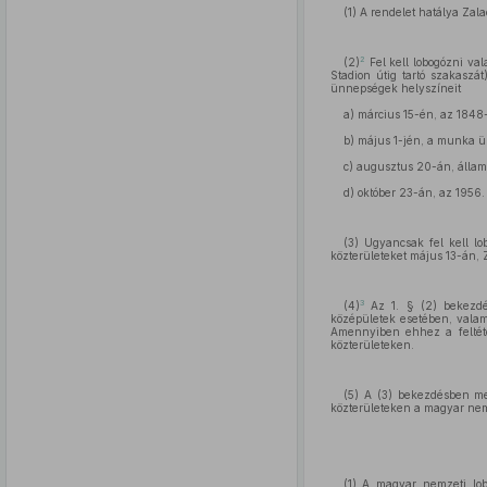
(1) A rendelet hatálya Zal
2
(2)
Fel kell lobogózni val
Stadion útig tartó szakaszát
ünnepségek helyszíneit
a) március 15-én, az 1848
b) május 1-jén, a munka 
c) augusztus 20-án, állam
d) október 23-án, az 1956
(3) Ugyancsak fel kell lo
közterületeket május 13-án, 
3
(4)
Az 1. § (2) bekezdés
középületek esetében, valami
Amennyiben ehhez a feltétel
közterületeken.
(5) A (3) bekezdésben me
közterületeken a magyar nemz
(1) A magyar nemzeti lob