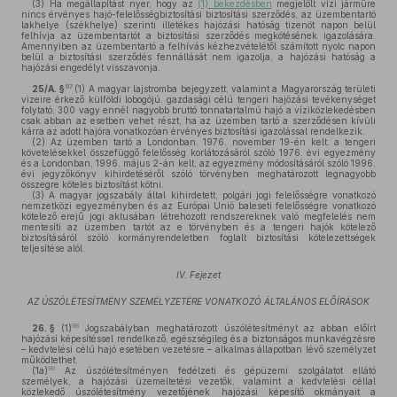
(3)
Ha megállapítást nyer, hogy az
(1) bekezdésben
megjelölt vízi járműre
nincs érvényes hajó-felelősségbiztosítási biztosítási szerződés, az üzembentartó
lakhelye (székhelye) szerinti illetékes hajózási hatóság tizenöt napon belül
felhívja az üzembentartót a biztosítási szerződés megkötésének igazolására.
Amennyiben az üzembentartó a felhívás kézhezvételétől számított nyolc napon
belül a biztosítási szerződés fennállását nem igazolja, a hajózási hatóság a
hajózási engedélyt visszavonja.
97
25/A. §
(1)
A magyar lajstromba bejegyzett, valamint a Magyarország területi
vizeire érkező külföldi lobogójú, gazdasági célú tengeri hajózási tevékenységet
folytató, 300 vagy ennél nagyobb bruttó tonnatartalmú hajó a víziközlekedésben
csak abban az esetben vehet részt, ha az üzemben tartó a szerződésen kívüli
kárra az adott hajóra vonatkozóan érvényes biztosítási igazolással rendelkezik.
(2)
Az üzemben tartó a Londonban, 1976. november 19-én kelt, a tengeri
követelésekkel összefüggő felelősség korlátozásáról szóló 1976. évi egyezmény
és a Londonban, 1996. május 2-án kelt, az egyezmény módosításáról szóló 1996.
évi jegyzőkönyv kihirdetéséről szóló törvényben meghatározott legnagyobb
összegre köteles biztosítást kötni.
(3)
A magyar jogszabály által kihirdetett, polgári jogi felelősségre vonatkozó
nemzetközi egyezményben és az Európai Unió baleseti felelősségre vonatkozó
kötelező erejű jogi aktusában létrehozott rendszereknek való megfelelés nem
mentesíti az üzemben tartót az e törvényben és a tengeri hajók kötelező
biztosításáról szóló kormányrendeletben foglalt biztosítási kötelezettségek
teljesítése alól.
IV. Fejezet
AZ ÚSZÓLÉTESÍTMÉNY SZEMÉLYZETÉRE VONATKOZÓ ÁLTALÁNOS ELŐÍRÁSOK
98
26. §
(1)
Jogszabályban meghatározott úszólétesítményt az abban előírt
hajózási képesítéssel rendelkező, egészségileg és a biztonságos munkavégzésre
– kedvtelési célú hajó esetében vezetésre – alkalmas állapotban lévő személyzet
működtethet.
99
(1a)
Az úszólétesítményen fedélzeti és gépüzemi szolgálatot ellátó
személyek, a hajózási üzemeltetési vezetők, valamint a kedvtelési céllal
közlekedő úszólétesítmény vezetőjének hajózási képesítő okmányait a