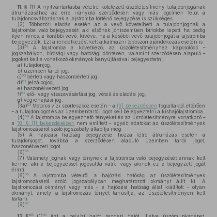
11. §
(1)
A nyilvántartásba vételre kötelezett úszólétesítmény tulajdonjogának
átruházásához az erre irányuló szerződésen vagy más jogcímen felül a
tulajdonosváltozásnak a lajstromba történő bejegyzése is szükséges.
(2)
Többszöri eladás esetén az a vevő követelheti a tulajdonjognak a
lajstromba való bejegyzését, aki elsőnek jóhiszeműen birtokba lépett, ha pedig
ilyen nincs, a korábbi vevő, kivéve, ha a későbbi vevő tulajdonjogát a lajstromba
bejegyezték. Ezt a rendelkezést kell alkalmazni többszöri ajándékozás esetén is.
59
(3)
A lajstromba a következő, az úszólétesítményhez kapcsolódó –
jogszabályon, bírósági vagy hatósági döntésen, valamint szerződésen alapuló –
jogokat kell a vonatkozó okmányok benyújtásával bejegyeztetni:
a)
tulajdonjog,
b)
üzemben tartói jog,
60
c)
bérleti vagy haszonbérleti jog,
61
d)
jelzálogjog,
e)
haszonélvezeti jog,
62
f)
elő- vagy visszavásárlási jog, vételi és eladási jog,
g)
végrehajtási jog.
63
(3a)
Motoros vízi sporteszköz esetén – a
(3) bekezdésben
foglaltaktól eltérően
– a tulajdonjogot és az üzembentartói jogot kell bejegyeztetni a kishajólajstromba.
64
(4)
A lajstromba bejegyezhető tényeket és az úszólétesítményre vonatkozó –
a
10. § (1) bekezdésében
nem említett – egyéb adatokat az úszólétesítmények
lajstromozásáról szóló jogszabály állapítja meg.
(5)
A hajózási hatóság bejegyzése hozza létre átruházás esetén a
tulajdonjogot, továbbá a szerződésen alapuló üzemben tartói jogot,
haszonélvezeti jogot.
65
(6)
(7)
Valamely jognak vagy ténynek a lajstromba való bejegyzését annak kell
kérnie, aki a bejegyzéssel jogosulttá válik, vagy akinek ez a bejegyzett jogát
érinti.
66
(8)
A lajstromba vételről a hajózási hatóság az úszólétesítmények
lajstromozásáról szóló jogszabályban meghatározott okmányt állít ki. A
lajstromozási okmányt vagy más – a hajózási hatóság által kiállított – olyan
okmányt, amely a lajstromozás tényét tanúsítja, az úszólétesítményen kell
tartani.
67
(9)
68
69
12. §
(1)
Azt a belvízi hajót, tengeri hajót, illetve úszómunkagépet,