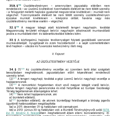
118
31/A. §
Úszólétesítményen – amennyiben jogszabály eltérően nem
rendelkezik – az úszómű kivételével tizenhatodik életévét be nem töltött személy
– a felügyelet melletti hajózási gyakorlat megszerzése kivételével – munkát nem
végezhet. Tizennyolcadik életévét be nem töltött személy úszólétesítményen
éjszakai munkát kivételesen – kiképzési célból, havária vagy más
úszólétesítmény mentése esetén – végezhet.
119
32. §
A magyar lobogó alatt közlekedő tengeri nagyhajón, továbbá
Magyarország területét elhagyó belvízi nagyhajón alkalmazott munkavállaló
javára a munkáltató élet- és balesetbiztosítást köteles kötni.
33. §
A közforgalmú hajózási tevékenységet folytató gazdálkodó szervezet
munkavállalóját, nyugdíjasát és ezek hozzátartozóit – a saját üzemeltetésben
lévő hajókon – utazási és fuvarozási kedvezmény illeti meg.
V. Fejezet
AZ ÚSZÓLÉTESÍTMÉNY VEZETŐJE
120
34. §
(1)
Az úszólétesítmény vezetője az üzemben tartó által szolgálati
beosztásban meghatározott, jogszabályban előírt képesítéssel rendelkező
személy lehet.
121
(2)
A tengeri nagyhajó, továbbá a gépi üzemű belvízi nagyhajó vezetője a
hajóparancsnok.
122
(3)
A nemzetközi forgalomban részt vevő magyar lobogót viselő belvízi,
illetve tengeri nagyhajó parancsnoka és első helyettese az Európai Gazdasági
Térség tagállamának állampolgára lehet.
123
(4)
Nem lehet hajóparancsnok, aki
a)
büntetett előéletű,
124
b)
büntetlen előéletű, de akinek büntetőjogi felelősségét a bíróság jogerős
ügydöntő határozatában megállapította
ba)
a 2011. december 31-ig hatályban volt csempészet,
bb)
a 2013. június 30-ig hatályban volt, a Büntető Törvénykönyvről szóló
1978.
évi IV. törvény X. fejezet
ében meghatározott állam elleni bűncselekmény, XI.