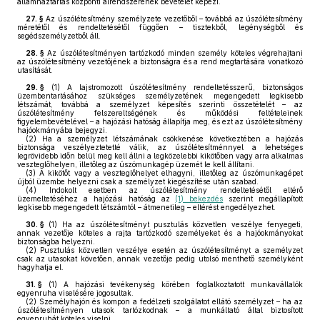
államháztartás központi alrendszerének bevételét képezi.
27. §
Az úszólétesítmény személyzete vezetőből – továbbá az úszólétesítmény
méretétől és rendeltetésétől függően – tisztekből, legénységből és
segédszemélyzetből áll.
28. §
Az úszólétesítményen tartózkodó minden személy köteles végrehajtani
az úszólétesítmény vezetőjének a biztonságra és a rend megtartására vonatkozó
utasítását.
29. §
(1)
A lajstromozott úszólétesítmény rendeltetésszerű, biztonságos
üzembentartásához szükséges személyzetének megengedett legkisebb
létszámát, továbbá a személyzet képesítés szerinti összetételét – az
úszólétesítmény felszereltségének és működési feltételeinek
figyelembevételével – a hajózási hatóság állapítja meg, és ezt az úszólétesítmény
hajóokmányába bejegyzi.
(2)
Ha a személyzet létszámának csökkenése következtében a hajózás
biztonsága veszélyeztetetté válik, az úszólétesítménnyel a lehetséges
legrövidebb időn belül meg kell állni a legközelebbi kikötőben vagy arra alkalmas
veszteglőhelyen, illetőleg az úszómunkagép üzemét le kell állítani.
(3)
A kikötőt vagy a veszteglőhelyet elhagyni, illetőleg az úszómunkagépet
újból üzembe helyezni csak a személyzet kiegészítése után szabad.
(4)
Indokolt esetben az úszólétesítmény rendeltetésétől eltérő
üzemeltetéséhez a hajózási hatóság az
(1) bekezdés
szerint megállapított
legkisebb megengedett létszámtól – átmenetileg – eltérést engedélyezhet.
30. §
(1)
Ha az úszólétesítményt pusztulás közvetlen veszélye fenyegeti,
annak vezetője köteles a rajta tartózkodó személyeket és a hajóokmányokat
biztonságba helyezni.
(2)
Pusztulás közvetlen veszélye esetén az úszólétesítményt a személyzet
csak az utasokat követően, annak vezetője pedig utolsó menthető személyként
hagyhatja el.
31. §
(1)
A hajózási tevékenység körében foglalkoztatott munkavállalók
egyenruha viselésére jogosultak.
(2)
Személyhajón és kompon a fedélzeti szolgálatot ellátó személyzet – ha az
úszólétesítményen utasok tartózkodnak – a munkáltató által biztosított
egyenruhát köteles viselni.