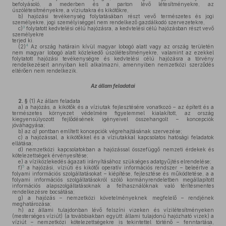
befolyásoló, a mederben és a parton lévő létesítményekre, az
úszólétesítményekre, a víziutakra és kikötőkre,
b)
hajózási tevékenység folytatásában részt vevő természetes és jogi
személyekre, jogi személyiséggel nem rendelkező gazdálkodó szervezetekre,
3
c)
folytatott kedvtelési célú hajózásra, a kedvtelési célú hajózásban részt vevő
személyekre
terjed ki.
4
(2)
Az ország határain kívül magyar lobogó alatt vagy az ország területén
nem magyar lobogó alatt közlekedő úszólétesítményekre, valamint az ezekkel
folytatott hajózási tevékenységre és kedvtelési célú hajózásra a törvény
rendelkezéseit annyiban kell alkalmazni, amennyiben nemzetközi szerződés
eltérően nem rendelkezik.
Az állam feladatai
2. §
(1)
Az állam feladata
a)
a hajózás, a kikötők és a víziutak fejlesztésére vonatkozó – az épített és a
természetes környezet védelmére figyelemmel kialakított, az ország
kiegyensúlyozott fejlődésének igényeivel összehangolt – koncepciók
jóváhagyása;
b)
az
a)
pontban említett koncepciók végrehajtásának szervezése;
c)
a hajózással, a kikötőkkel és a víziutakkal kapcsolatos hatósági feladatok
ellátása;
d)
nemzetközi kapcsolatokban a hajózással összefüggő nemzeti érdekek és
kötelezettségek érvényesítése;
e)
a víziközlekedés ágazati irányításához szükséges adatgyűjtés elrendelése;
5
f)
a hajózási, víziúti és kikötői operatív információs rendszer – beleértve a
folyami információs szolgáltatásokat – kiépítése, fejlesztése és működtetése, a a
folyami információs szolgáltatásokról szóló kormányrendeletben megállapított
információs alapszolgáltatásoknak a felhasználóknak való térítésmentes
rendelkezésre bocsátása;
g)
a hajózás – nemzetközi követelményeknek megfelelő – rendjének
meghatározása;
h)
az állami tulajdonban lévő felszíni vizeken és vízilétesítményeken
(mesterséges víziút) (a továbbiakban együtt: állami tulajdonú hajózható vizek) a
víziút – nemzetközi kötelezettségekre is tekintettel történő – fenntartása,