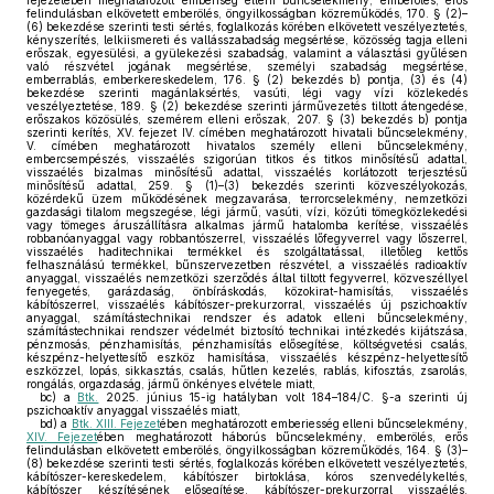
fejezetében meghatározott emberiség elleni bűncselekmény, emberölés, erős
felindulásban elkövetett emberölés, öngyilkosságban közreműködés, 170. § (2)–
(6) bekezdése szerinti testi sértés, foglalkozás körében elkövetett veszélyeztetés,
kényszerítés, lelkiismereti és vallásszabadság megsértése, közösség tagja elleni
erőszak, egyesülési, a gyülekezési szabadság, valamint a választási gyűlésen
való részvétel jogának megsértése, személyi szabadság megsértése,
emberrablás, emberkereskedelem, 176. § (2) bekezdés b) pontja, (3) és (4)
bekezdése szerinti magánlaksértés, vasúti, légi vagy vízi közlekedés
veszélyeztetése, 189. § (2) bekezdése szerinti járművezetés tiltott átengedése,
erőszakos közösülés, szemérem elleni erőszak, 207. § (3) bekezdés b) pontja
szerinti kerítés, XV. fejezet IV. címében meghatározott hivatali bűncselekmény,
V. címében meghatározott hivatalos személy elleni bűncselekmény,
embercsempészés, visszaélés szigorúan titkos és titkos minősítésű adattal,
visszaélés bizalmas minősítésű adattal, visszaélés korlátozott terjesztésű
minősítésű adattal, 259. § (1)–(3) bekezdés szerinti közveszélyokozás,
közérdekű üzem működésének megzavarása, terrorcselekmény, nemzetközi
gazdasági tilalom megszegése, légi jármű, vasúti, vízi, közúti tömegközlekedési
vagy tömeges áruszállításra alkalmas jármű hatalomba kerítése, visszaélés
robbanóanyaggal vagy robbantószerrel, visszaélés lőfegyverrel vagy lőszerrel,
visszaélés haditechnikai termékkel és szolgáltatással, illetőleg kettős
felhasználású termékkel, bűnszervezetben részvétel, a visszaélés radioaktív
anyaggal, visszaélés nemzetközi szerződés által tiltott fegyverrel, közveszéllyel
fenyegetés, garázdaság, önbíráskodás, közokirat-hamisítás, visszaélés
kábítószerrel, visszaélés kábítószer-prekurzorral, visszaélés új pszichoaktív
anyaggal, számítástechnikai rendszer és adatok elleni bűncselekmény,
számítástechnikai rendszer védelmét biztosító technikai intézkedés kijátszása,
pénzmosás, pénzhamisítás, pénzhamisítás elősegítése, költségvetési csalás,
készpénz-helyettesítő eszköz hamisítása, visszaélés készpénz-helyettesítő
eszközzel, lopás, sikkasztás, csalás, hűtlen kezelés, rablás, kifosztás, zsarolás,
rongálás, orgazdaság, jármű önkényes elvétele miatt,
bc)
a
Btk.
2025. június 15-ig hatályban volt 184–184/C. §-a szerinti új
pszichoaktív anyaggal visszaélés miatt,
bd)
a
Btk. XIII. Fejezet
ében meghatározott emberiesség elleni bűncselekmény,
XIV. Fejezet
ében meghatározott háborús bűncselekmény, emberölés, erős
felindulásban elkövetett emberölés, öngyilkosságban közreműködés, 164. § (3)–
(8) bekezdése szerinti testi sértés, foglalkozás körében elkövetett veszélyeztetés,
kábítószer-kereskedelem, kábítószer birtoklása, kóros szenvedélykeltés,
kábítószer készítésének elősegítése, kábítószer-prekurzorral visszaélés,