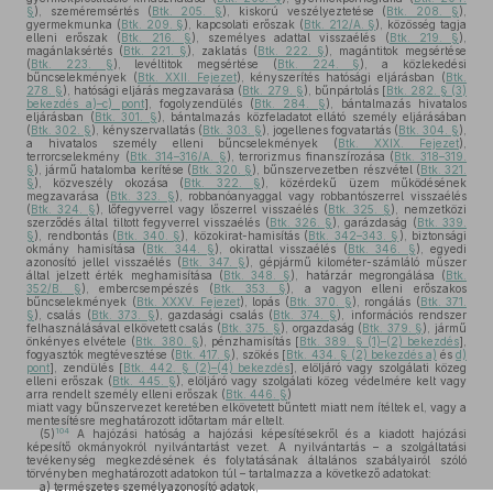
§
), szeméremsértés (
Btk. 205. §
), kiskorú veszélyeztetése (
Btk. 208. §
),
gyermekmunka (
Btk. 209. §
), kapcsolati erőszak (
Btk. 212/A. §
), közösség tagja
elleni erőszak (
Btk. 216. §
), személyes adattal visszaélés (
Btk. 219. §
),
magánlaksértés (
Btk. 221. §
), zaklatás (
Btk. 222. §
), magántitok megsértése
(
Btk. 223. §
), levéltitok megsértése (
Btk. 224. §
), a közlekedési
bűncselekmények (
Btk. XXII. Fejezet
), kényszerítés hatósági eljárásban (
Btk.
278. §
), hatósági eljárás megzavarása (
Btk. 279. §
), bűnpártolás [
Btk. 282. § (3)
bekezdés a)–c) pont
], fogolyzendülés (
Btk. 284. §
), bántalmazás hivatalos
eljárásban (
Btk. 301. §
), bántalmazás közfeladatot ellátó személy eljárásában
(
Btk. 302. §
), kényszervallatás (
Btk. 303. §
), jogellenes fogvatartás (
Btk. 304. §
),
a hivatalos személy elleni bűncselekmények (
Btk. XXIX. Fejezet
),
terrorcselekmény (
Btk. 314–316/A. §
), terrorizmus finanszírozása (
Btk. 318–319.
§
), jármű hatalomba kerítése (
Btk. 320. §
), bűnszervezetben részvétel (
Btk. 321.
§
), közveszély okozása (
Btk. 322. §
), közérdekű üzem működésének
megzavarása (
Btk. 323. §
), robbanóanyaggal vagy robbantószerrel visszaélés
(
Btk. 324. §
), lőfegyverrel vagy lőszerrel visszaélés (
Btk. 325. §
), nemzetközi
szerződés által tiltott fegyverrel visszaélés (
Btk. 326. §
), garázdaság (
Btk. 339.
§
), rendbontás (
Btk. 340. §
), közokirat-hamisítás (
Btk. 342–343. §
), biztonsági
okmány hamisítása (
Btk. 344. §
), okirattal visszaélés (
Btk. 346. §
), egyedi
azonosító jellel visszaélés (
Btk. 347. §
), gépjármű kilométer-számláló műszer
által jelzett érték meghamisítása (
Btk. 348. §
), határzár megrongálása (
Btk.
352/B. §
), embercsempészés (
Btk. 353. §
), a vagyon elleni erőszakos
bűncselekmények (
Btk. XXXV. Fejezet
), lopás (
Btk. 370. §
), rongálás (
Btk. 371.
§
), csalás (
Btk. 373. §
), gazdasági csalás (
Btk. 374. §
), információs rendszer
felhasználásával elkövetett csalás (
Btk. 375. §
), orgazdaság (
Btk. 379. §
), jármű
önkényes elvétele (
Btk. 380. §
), pénzhamisítás [
Btk. 389. § (1)–(2) bekezdés
],
fogyasztók megtévesztése (
Btk. 417. §
), szökés [
Btk. 434. § (2) bekezdés a)
és
d)
pont
], zendülés [
Btk. 442. § (2)–(4) bekezdés
], elöljáró vagy szolgálati közeg
elleni erőszak (
Btk. 445. §
), elöljáró vagy szolgálati közeg védelmére kelt vagy
arra rendelt személy elleni erőszak (
Btk. 446. §
)
miatt vagy bűnszervezet keretében elkövetett bűntett miatt nem ítéltek el, vagy a
mentesítésre meghatározott időtartam már eltelt.
104
(5)
A hajózási hatóság a hajózási képesítésekről és a kiadott hajózási
képesítő okmányokról nyilvántartást vezet. A nyilvántartás – a szolgáltatási
tevékenység megkezdésének és folytatásának általános szabályairól szóló
törvényben meghatározott adatokon túl – tartalmazza a következő adatokat:
a)
természetes személyazonosító adatok,