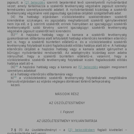
jogosult, a
(2) bekezdés
szerinti bejelentést tevő személyekről nyilvántartást
vezet, amely tartalmazza a szakértői tevékenység végzésére jogosult személy
természetes személyazonosító adatait. A nyilvántartásból kizárólag a szakértői
tevékenység végzésére való jogosultság igazolása céljából szolgáltatható adat.
(4)
Ha hatósági eljárásban víziközlekedési szakkérdésben szakértő
kirendelése szükséges, és jogszabály meghatározott szakértő igénybevételét
nem írja elő, e § szerinti szakértőt, ennek hiányában az igazságügyi szakértői
tevékenységről szóló törvény szerint igazságügyi szakértői tevékenység
végzésére jogosult szakértőt kell kirendelni.
47
(5)
A hajózási hatóság vagy a kamara a szakértői tevékenység
gyakorlásának időtartama alatt lefolytatott hatósági ellenőrzés keretében ellenőrzi
azt is, hogy a szakértő büntetlen előéletű-e, és a víziközlekedési szakértői
tevékenység folytatását kizáró foglalkozástól eltiltás hatálya alatt áll-e. A hatósági
ellenőrzés céljából a hajózási hatóság vagy a kamara adatot igényelhet a
bűnügyi nyilvántartási rendszerből. Az adatigénylés kizárólag azon adatra
irányulhat, hogy a szakértő büntetlen előéletű-e, valamint, hogy a
víziközlekedési szakértői tevékenység folytatását kizáró foglalkozástól eltiltás
hatálya alatt áll-e.
48
(6)
A hajózási hatóság vagy a kamara az
(5) bekezdés
alapján megismert
személyes adatokat
a)
a hatósági ellenőrzés időtartamára vagy
49
b)
a víziközlekedési szakértői tevékenység folytatásának megtiltására
irányuló eljárásban az eljárás végleges döntéssel történő befejezéséig
kezeli.
MÁSODIK RÉSZ
AZ ÚSZÓLÉTESÍTMÉNY
I. Fejezet
AZ ÚSZÓLÉTESÍTMÉNY NYILVÁNTARTÁSA
7. §
(1)
Az úszólétesítményt – a
(2) bekezdésben
foglalt kivétellel –
nyilvántartásba kell venni.