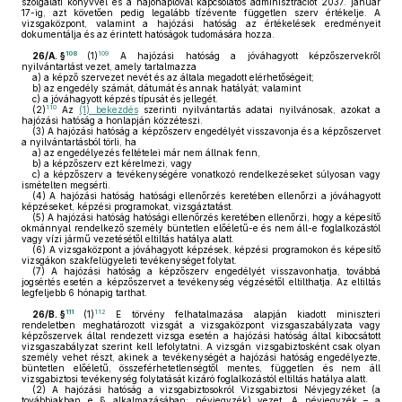
szolgálati könyvvel és a hajónaplóval kapcsolatos adminisztrációt 2037. január
17-ig, azt követően pedig legalább tízévente független szerv értékelje. A
vizsgaközpont, valamint a hajózási hatóság az értékelések eredményeit
dokumentálja és az érintett hatóságok tudomására hozza.
108
109
26/A. §
(1)
A hajózási hatóság a jóváhagyott képzőszervekről
nyilvántartást vezet, amely tartalmazza
a)
a képző szervezet nevét és az általa megadott elérhetőségeit;
b)
az engedély számát, dátumát és annak hatályát; valamint
c)
a jóváhagyott képzés típusát és jellegét.
110
(2)
Az
(1) bekezdés
szerinti nyilvántartás adatai nyilvánosak, azokat a
hajózási hatóság a honlapján közzéteszi.
(3)
A hajózási hatóság a képzőszerv engedélyét visszavonja és a képzőszervet
a nyilvántartásból törli, ha
a)
az engedélyezés feltételei már nem állnak fenn,
b)
a képzőszerv ezt kérelmezi, vagy
c)
a képzőszerv a tevékenységére vonatkozó rendelkezéseket súlyosan vagy
ismételten megsérti.
(4)
A hajózási hatóság hatósági ellenőrzés keretében ellenőrzi a jóváhagyott
képzéseket, képzési programokat, vizsgáztatást.
(5)
A hajózási hatóság hatósági ellenőrzés keretében ellenőrzi, hogy a képesítő
okmánnyal rendelkező személy büntetlen előéletű-e és nem áll-e foglalkozástól
vagy vízi jármű vezetésétől eltiltás hatálya alatt.
(6)
A vizsgaközpont a jóváhagyott képzések, képzési programokon és képesítő
vizsgákon szakfelügyeleti tevékenységet folytat.
(7)
A hajózási hatóság a képzőszerv engedélyét visszavonhatja, továbbá
jogsértés esetén a képzőszervet a tevékenység végzésétől eltilthatja. Az eltiltás
legfeljebb 6 hónapig tarthat.
111
112
26/B. §
(1)
E törvény felhatalmazása alapján kiadott miniszteri
rendeletben meghatározott vizsgát a vizsgaközpont vizsgaszabályzata vagy
képzőszervek által rendezett vizsga esetén a hajózási hatóság által kibocsátott
vizsgaszabályzat szerint kell lefolytatni. A vizsgán vizsgabiztosként csak olyan
személy vehet részt, akinek a tevékenységét a hajózási hatóság engedélyezte,
büntetlen előéletű, összeférhetetlenségtől mentes, független és nem áll
vizsgabiztosi tevékenység folytatását kizáró foglalkozástól eltiltás hatálya alatt.
(2)
A hajózási hatóság a vizsgabiztosokról Vizsgabiztosi Névjegyzéket (a
továbbiakban e § alkalmazásában: névjegyzék) vezet. A névjegyzék – a