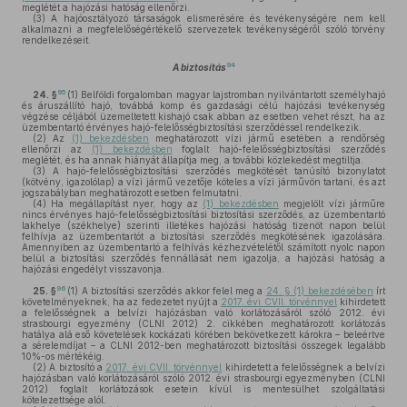
meglétét a hajózási hatóság ellenőrzi.
(3)
A hajóosztályozó társaságok elismerésére és tevékenységére nem kell
alkalmazni a megfelelőségértékelő szervezetek tevékenységéről szóló törvény
rendelkezéseit.
94
A biztosítás
95
24. §
(1)
Belföldi forgalomban magyar lajstromban nyilvántartott személyhajó
és áruszállító hajó, továbbá komp és gazdasági célú hajózási tevékenység
végzése céljából üzemeltetett kishajó csak abban az esetben vehet részt, ha az
üzembentartó érvényes hajó-felelősségbiztosítási szerződéssel rendelkezik.
(2)
Az
(1) bekezdésben
meghatározott vízi jármű esetében a rendőrség
ellenőrzi az
(1) bekezdésben
foglalt hajó-felelősségbiztosítási szerződés
meglétét, és ha annak hiányát állapítja meg, a további közlekedést megtiltja.
(3)
A hajó-felelősségbiztosítási szerződés megkötését tanúsító bizonylatot
(kötvény, igazolólap) a vízi jármű vezetője köteles a vízi járművön tartani, és azt
jogszabályban meghatározott esetben felmutatni.
(4)
Ha megállapítást nyer, hogy az
(1) bekezdésben
megjelölt vízi járműre
nincs érvényes hajó-felelősségbiztosítási biztosítási szerződés, az üzembentartó
lakhelye (székhelye) szerinti illetékes hajózási hatóság tizenöt napon belül
felhívja az üzembentartót a biztosítási szerződés megkötésének igazolására.
Amennyiben az üzembentartó a felhívás kézhezvételétől számított nyolc napon
belül a biztosítási szerződés fennállását nem igazolja, a hajózási hatóság a
hajózási engedélyt visszavonja.
96
25. §
(1)
A biztosítási szerződés akkor felel meg a
24. § (1) bekezdésében
írt
követelményeknek, ha az fedezetet nyújt a
2017. évi CVII. törvénnyel
kihirdetett
a felelősségnek a belvízi hajózásban való korlátozásáról szóló 2012. évi
strasbourgi egyezmény (CLNI 2012) 2. cikkében meghatározott korlátozás
hatálya alá eső követelések kockázati körében bekövetkezett károkra – beleértve
a sérelemdíjat – a CLNI 2012-ben meghatározott biztosítási összegek legalább
10%-os mértékéig.
(2)
A biztosító a
2017. évi CVII. törvénnyel
kihirdetett a felelősségnek a belvízi
hajózásban való korlátozásáról szóló 2012. évi strasbourgi egyezményben (CLNI
2012) foglalt korlátozások esetein kívül is mentesülhet szolgáltatási
kötelezettsége alól.