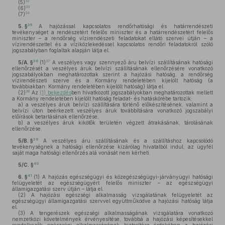
32
(5)
33
(6)
34
(7)
35
5. §
A hajózással kapcsolatos rendőrhatósági és határrendészeti
tevékenységet a rendészetért felelős miniszter és a határrendészetért felelős
miniszter – a rendőrség vízirendészeti feladatokat ellátó szervei útján – a
vízirendészettel és a víziközlekedéssel kapcsolatos rendőri feladatokról szóló
jogszabályban foglaltak alapján látja el.
36
37
5/A. §
(1)
A veszélyes vagy szennyező áru belvízi szállításának hatósági
ellenőrzését a veszélyes áruk belvízi szállításának ellenőrzésére vonatkozó
jogszabályokban meghatározottak szerint a hajózási hatóság, a rendőrség
vízirendészeti szerve és a Kormány rendeletében kijelölt hatóság (a
továbbiakban: Kormány rendeletében kijelölt hatóság) látja el.
38
(2)
Az
(1) bekezdés
ben hivatkozott jogszabályokban meghatározottak mellett
a Kormány rendeletében kijelölt hatóság feladat- és hatáskörébe tartozik:
a)
a veszélyes áruk belvízi szállítására történő előkészítésének, valamint a
belvízi úton beérkezett veszélyes áruk továbbítására vonatkozó jogszabályi
előírások betartásának ellenőrzése,
b)
a veszélyes áruk kikötők területén végzett átrakásának, tárolásának
ellenőrzése.
39
5/B. §
A veszélyes áru szállításának és a szállításhoz kapcsolódó
tevékenységnek a hatósági ellenőrzése kizárólag hivatalból indul, az ügyfél
saját maga hatósági ellenőrzés alá vonását nem kérheti.
40
5/C. §
41
6. §
(1)
A hajózás egészségügyi és közegészségügyi-járványügyi hatósági
felügyeletét az egészségügyért felelős miniszter – az egészségügyi
államigazgatási szerv útján – látja el.
(2)
A hajózási egészségi alkalmasság vizsgálatának felügyeletét az
egészségügyi államigazgatási szervvel együttműködve a hajózási hatóság látja
el.
(3)
A tengerészek egészségi alkalmasságának vizsgálatára vonatkozó
nemzetközi követelmények érvényesítése, továbbá a hajózási képesítésekkel