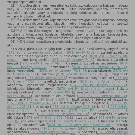
vizsgaközpont állítja ki.
100
(2)
Úszólétesítményen képesítéshez kötött szolgálat csak a hajózási hatóság
vagy a vizsgaközpont által kiadott, illetve honosított, továbbá nemzetközi
szerződés alapján vagy a hajózási hatóság döntése által elismert képesítő
okmány birtokában látható el.
101
(2)
Úszólétesítményen képesítéshez kötött szolgálat csak a hajózási hatóság
vagy a vizsgaközpont által kiadott, illetve honosított, továbbá nemzetközi
szerződés alapján elismert képesítő okmány birtokában látható el.
102
(3)
A képesítő okmányban megnevezett tevékenység akkor végezhető, ha
az okmány tulajdonosa büntetlen előéletű, vagy ha a hajózási képesítéshez
kötött foglalkozástól vagy járművezetéstől eltiltás hatálya alatt nem áll.
103
(4)
E § alkalmazásában a továbbiakban büntetlen előéletűnek minősül az,
akit
a)
a 2013. június 30. napjáig hatályban volt, a Büntető Törvénykönyvről szóló
1978. évi IV. törvény (a továbbiakban: 1978. évi IV. törvény)
szerinti az élet, a
testi épség és az egészség elleni bűncselekmények (
1978. évi IV. törvény XII.
fejezet
I. cím), kényszerítés (
1978. évi IV. törvény 174. §
), közösség tagja elleni
erőszak (
1978. évi IV. törvény 174/B. §
), személyi szabadság megsértése (
1978.
évi IV. törvény 175. §
), emberrablás (
1978. évi IV. törvény 175/A. §
),
emberkereskedelem (
1978. évi IV. törvény 175/B. §
), magánlaksértés (
1978. évi
IV. törvény 176. §
), zaklatás (
1978. évi IV. törvény 176/A. §
), magántitok
megsértése (
1978. évi IV. törvény 177. §
), visszaélés személyes adattal (
1978. évi
IV. törvény 177/A. §
), levéltitok megsértése (
1978. évi IV. törvény 178. §
),
magántitok jogosulatlan megismerése (
1978. évi IV. törvény 178/A. §
),
közlekedési bűncselekmények (
1978. évi IV. törvény XIII. fejezet
), kiskorú
veszélyeztetése (
1978. évi IV. törvény 195. §
), erőszakos közösülés (
1978. évi IV.
törvény 197. §
), szemérem elleni erőszak (
1978. évi IV. törvény 198. §
),
megrontás (
1978. évi IV. törvény 201. §
), tiltott pornográf felvétellel visszaélés
(
1978. évi IV. törvény 204. §
), üzletszerű kéjelgés elősegítése (
1978. évi IV.
törvény 205. §
), kitartottság (
1978. évi IV. törvény 206. §
), kerítés (
1978. évi IV.
törvény 207. §
), szeméremsértés (
1978. évi IV. törvény 208. §
),
embercsempészés (
1978. évi IV. törvény 218. §
), bántalmazás hivatalos
eljárásban (
1978. évi IV. törvény 226. §
), kényszervallatás (
1978. évi IV. törvény
227. §
), jogellenes fogvatartás (
1978. évi IV. törvény 228. §
), hivatalos személy
elleni bűncselekmények (
1978. évi IV. törvény XV. fejezet 5. cím
), hatósági
eljárás akadályozása (
1978. évi IV. törvény 242/A. §
), hatóság eljárásának
megzavarása (
1978. évi IV. törvény 242/B. §
), bűnpártolás [
1978. évi IV. törvény