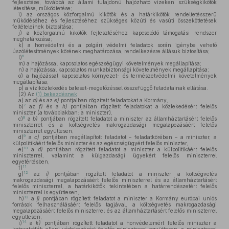
fejlesztése, továbbá az állami tulajdonú hajózható vizeken szükségkikötők
létesítése, működtetése;
i)
az országos közforgalmú kikötők és a határkikötők rendeltetésszerű
működéséhez és fejlesztéséhez szükséges közúti és vasúti összeköttetések
feltételeinek biztosítása;
j)
a közforgalmú kikötők fejlesztéséhez kapcsolódó támogatási rendszer
meghatározása;
k)
a honvédelmi és a polgári védelmi feladatok során igénybe vehető
úszólétesítmények körének meghatározása, rendelkezésre állásuk biztosítása;
6
l)
m)
a hajózással kapcsolatos egészségügyi követelmények megállapítása;
n)
a hajózással kapcsolatos munkabiztonsági követelmények megállapítása;
o)
a hajózással kapcsolatos környezet- és természetvédelmi követelmények
megállapítása;
p)
a víziközlekedés baleset-megelőzéssel összefüggő feladatainak ellátása.
(2)
Az
(1) bekezdésnek
a)
az
a)
és az
e)
pontjaiban rögzített feladatokat a Kormány,
7
b)
az
f)
és a
h)
pontjaiban rögzített feladatokat a közlekedésért felelős
miniszter (a továbbiakban: a miniszter),
8
c)
a
b)
pontjában rögzített feladatot a miniszter az államháztartásért felelős
miniszterrel és a költségvetés makrogazdasági megalapozásáért felelős
miniszterrel együttesen,
9
d)
a
c)
pontjában megállapított feladatot – feladatkörében – a miniszter, a
külpolitikáért felelős miniszter és az egészségügyért felelős miniszter,
10
e)
a
d)
pontjában rögzített feladatot a miniszter a külpolitikáért felelős
miniszterrel, valamint a külgazdasági ügyekért felelős miniszterrel
egyetértésben,
11
f)
12
g)
az
i)
pontjában rögzített feladatot a miniszter a költségvetés
makrogazdasági megalapozásáért felelős miniszterrel és az államháztartásért
felelős miniszterrel, a határkikötők tekintetében a határrendészetért felelős
miniszterrel is együttesen,
13
h)
a
j)
pontjában rögzített feladatot a miniszter a Kormány európai uniós
források felhasználásáért felelős tagjával, a költségvetés makrogazdasági
megalapozásáért felelős miniszterrel és az államháztartásért felelős miniszterrel
együttesen,
14
i)
a
k)
pontjában rögzített feladatot a honvédelemért felelős miniszter a