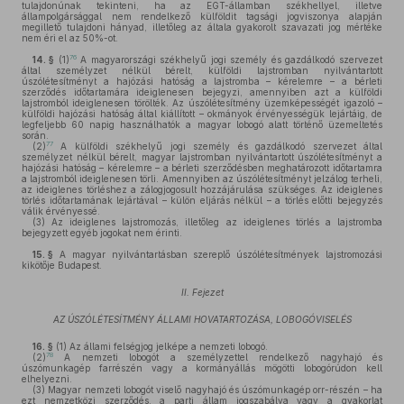
tulajdonúnak tekinteni, ha az EGT-államban székhellyel, illetve
állampolgársággal nem rendelkező külföldit tagsági jogviszonya alapján
megillető tulajdoni hányad, illetőleg az általa gyakorolt szavazati jog mértéke
nem éri el az 50%-ot.
76
14. §
(1)
A magyarországi székhelyű jogi személy és gazdálkodó szervezet
által személyzet nélkül bérelt, külföldi lajstromban nyilvántartott
úszólétesítményt a hajózási hatóság a lajstromba – kérelemre – a bérleti
szerződés időtartamára ideiglenesen bejegyzi, amennyiben azt a külföldi
lajstromból ideiglenesen törölték. Az úszólétesítmény üzemképességét igazoló –
külföldi hajózási hatóság által kiállított – okmányok érvényességük lejártáig, de
legfeljebb 60 napig használhatók a magyar lobogó alatt történő üzemeltetés
során.
77
(2)
A külföldi székhelyű jogi személy és gazdálkodó szervezet által
személyzet nélkül bérelt, magyar lajstromban nyilvántartott úszólétesítményt a
hajózási hatóság – kérelemre – a bérleti szerződésben meghatározott időtartamra
a lajstromból ideiglenesen törli. Amennyiben az úszólétesítményt jelzálog terheli,
az ideiglenes törléshez a zálogjogosult hozzájárulása szükséges. Az ideiglenes
törlés időtartamának lejártával – külön eljárás nélkül – a törlés előtti bejegyzés
válik érvényessé.
(3)
Az ideiglenes lajstromozás, illetőleg az ideiglenes törlés a lajstromba
bejegyzett egyéb jogokat nem érinti.
15. §
A magyar nyilvántartásban szereplő úszólétesítmények lajstromozási
kikötője Budapest.
II. Fejezet
AZ ÚSZÓLÉTESÍTMÉNY ÁLLAMI HOVATARTOZÁSA, LOBOGÓVISELÉS
16. §
(1)
Az állami felségjog jelképe a nemzeti lobogó.
78
(2)
A nemzeti lobogót a személyzettel rendelkező nagyhajó és
úszómunkagép farrészén vagy a kormányállás mögötti lobogórúdon kell
elhelyezni.
(3)
Magyar nemzeti lobogót viselő nagyhajó és úszómunkagép orr-részén – ha
ezt nemzetközi szerződés, a parti állam jogszabálya vagy a gyakorlat