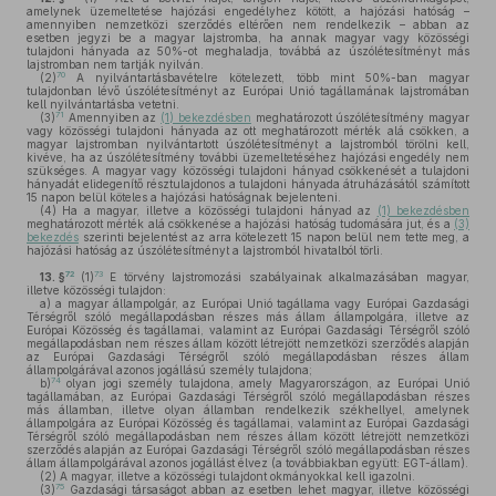
amelynek üzemeltetése hajózási engedélyhez kötött, a hajózási hatóság –
amennyiben nemzetközi szerződés eltérően nem rendelkezik – abban az
esetben jegyzi be a magyar lajstromba, ha annak magyar vagy közösségi
tulajdoni hányada az 50%-ot meghaladja, továbbá az úszólétesítményt más
lajstromban nem tartják nyilván.
70
(2)
A nyilvántartásbavételre kötelezett, több mint 50%-ban magyar
tulajdonban lévő úszólétesítményt az Európai Unió tagállamának lajstromában
kell nyilvántartásba vetetni.
71
(3)
Amennyiben az
(1) bekezdésben
meghatározott úszólétesítmény magyar
vagy közösségi tulajdoni hányada az ott meghatározott mérték alá csökken, a
magyar lajstromban nyilvántartott úszólétesítményt a lajstromból törölni kell,
kivéve, ha az úszólétesítmény további üzemeltetéséhez hajózási engedély nem
szükséges. A magyar vagy közösségi tulajdoni hányad csökkenését a tulajdoni
hányadát elidegenítő résztulajdonos a tulajdoni hányada átruházásától számított
15 napon belül köteles a hajózási hatóságnak bejelenteni.
(4)
Ha a magyar, illetve a közösségi tulajdoni hányad az
(1) bekezdésben
meghatározott mérték alá csökkenése a hajózási hatóság tudomására jut, és a
(3)
bekezdés
szerinti bejelentést az arra kötelezett 15 napon belül nem tette meg, a
hajózási hatóság az úszólétesítményt a lajstromból hivatalból törli.
72
73
13. §
(1)
E törvény lajstromozási szabályainak alkalmazásában magyar,
illetve közösségi tulajdon:
a)
a magyar állampolgár, az Európai Unió tagállama vagy Európai Gazdasági
Térségről szóló megállapodásban részes más állam állampolgára, illetve az
Európai Közösség és tagállamai, valamint az Európai Gazdasági Térségről szóló
megállapodásban nem részes állam között létrejött nemzetközi szerződés alapján
az Európai Gazdasági Térségről szóló megállapodásban részes állam
állampolgárával azonos jogállású személy tulajdona;
74
b)
olyan jogi személy tulajdona, amely Magyarországon, az Európai Unió
tagállamában, az Európai Gazdasági Térségről szóló megállapodásban részes
más államban, illetve olyan államban rendelkezik székhellyel, amelynek
állampolgára az Európai Közösség és tagállamai, valamint az Európai Gazdasági
Térségről szóló megállapodásban nem részes állam között létrejött nemzetközi
szerződés alapján az Európai Gazdasági Térségről szóló megállapodásban részes
állam állampolgárával azonos jogállást élvez (a továbbiakban együtt: EGT-állam).
(2)
A magyar, illetve a közösségi tulajdont okmányokkal kell igazolni.
75
(3)
Gazdasági társaságot abban az esetben lehet magyar, illetve közösségi