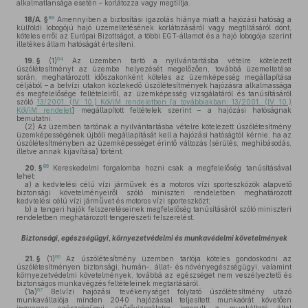
alkalmatlansága esetén – korlátozza vagy megtiltja.
83
18/A. §
Amennyiben a biztosítási igazolás hiánya miatt a hajózási hatóság a
külföldi lobogójú hajó üzemeltetésének korlátozásáról vagy megtiltásáról dönt,
köteles erről az Európai Bizottságot, a többi EGT-államot és a hajó lobogója szerint
illetékes állam hatóságát értesíteni.
84
19. §
(1)
Az üzemben tartó a nyilvántartásba vételre kötelezett
úszólétesítményt az üzembe helyezését megelőzően, továbbá üzemeltetése
során, meghatározott időszakonként köteles az üzemképesség megállapítása
céljából – a belvízi utakon közlekedő úszólétesítmények hajózásra alkalmassága
és megfelelősége feltételeiről, az üzemképesség vizsgálatáról és tanúsításáról
szóló
13/2001. (IV. 10.) KöViM rendeletben [a továbbiakban: 13/2001. (IV. 10.)
KöViM rendelet
] megállapított feltételek szerint – a hajózási hatóságnak
bemutatni.
(2)
Az üzemben tartónak a nyilvántartásba vételre kötelezett úszólétesítmény
üzemképességének újbóli megállapítását kell a hajózási hatóságtól kérnie, ha az
úszólétesítményben az üzemképességet érintő változás (sérülés, meghibásodás,
illetve annak kijavítása) történt.
85
20. §
Kereskedelmi forgalomba hozni csak a megfelelőség tanúsításával
lehet:
a)
a kedvtelési célú vízi járművek és a motoros vízi sporteszközök alapvető
biztonsági követelményeiről szóló miniszteri rendeletben meghatározott
kedvtelési célú vízi járművet és motoros vízi sporteszközt;
b)
a tengeri hajók felszereléseinek megfelelőség tanúsításáról szóló miniszteri
rendeletben meghatározott tengerészeti felszerelést.
Biztonsági, egészségügyi, környezetvédelmi és munkavédelmi követelmények
86
21. §
(1)
Az úszólétesítmény üzemben tartója köteles gondoskodni az
úszólétesítményen biztonsági, humán-, állat- és növényegészségügyi, valamint
környezetvédelmi követelmények, továbbá az egészséget nem veszélyeztető és
biztonságos munkavégzés feltételeinek megtartásáról.
87
(1a)
Belvízi hajózási tevékenységet folytató úszólétesítmény utazó
munkavállalója minden 2040 hajózással teljesített munkaórát követően