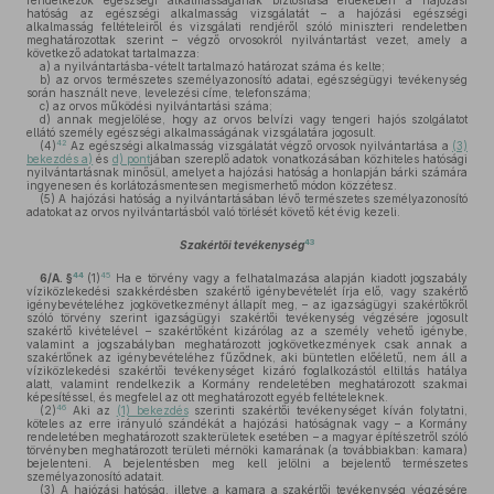
rendelkezők egészségi alkalmasságának biztosítása érdekében a hajózási
hatóság az egészségi alkalmasság vizsgálatát – a hajózási egészségi
alkalmasság feltételeiről és vizsgálati rendjéről szóló miniszteri rendeletben
meghatározottak szerint – végző orvosokról nyilvántartást vezet, amely a
következő adatokat tartalmazza:
a)
a nyilvántartásba-vételt tartalmazó határozat száma és kelte;
b)
az orvos természetes személyazonosító adatai, egészségügyi tevékenység
során használt neve, levelezési címe, telefonszáma;
c)
az orvos működési nyilvántartási száma;
d)
annak megjelölése, hogy az orvos belvízi vagy tengeri hajós szolgálatot
ellátó személy egészségi alkalmasságának vizsgálatára jogosult.
42
(4)
Az egészségi alkalmasság vizsgálatát végző orvosok nyilvántartása a
(3)
bekezdés a)
és
d) pont
jában szereplő adatok vonatkozásában közhiteles hatósági
nyilvántartásnak minősül, amelyet a hajózási hatóság a honlapján bárki számára
ingyenesen és korlátozásmentesen megismerhető módon közzétesz.
(5)
A hajózási hatóság a nyilvántartásában lévő természetes személyazonosító
adatokat az orvos nyilvántartásból való törlését követő két évig kezeli.
43
Szakértői tevékenység
44
45
6/A. §
(1)
Ha e törvény vagy a felhatalmazása alapján kiadott jogszabály
víziközlekedési szakkérdésben szakértő igénybevételét írja elő, vagy szakértő
igénybevételéhez jogkövetkezményt állapít meg, – az igazságügyi szakértőkről
szóló törvény szerint igazságügyi szakértői tevékenység végzésére jogosult
szakértő kivételével – szakértőként kizárólag az a személy vehető igénybe,
valamint a jogszabályban meghatározott jogkövetkezmények csak annak a
szakértőnek az igénybevételéhez fűződnek, aki büntetlen előéletű, nem áll a
víziközlekedési szakértői tevékenységet kizáró foglalkozástól eltiltás hatálya
alatt, valamint rendelkezik a Kormány rendeletében meghatározott szakmai
képesítéssel, és megfelel az ott meghatározott egyéb feltételeknek.
46
(2)
Aki az
(1) bekezdés
szerinti szakértői tevékenységet kíván folytatni,
köteles az erre irányuló szándékát a hajózási hatóságnak vagy – a Kormány
rendeletében meghatározott szakterületek esetében – a magyar építészetről szóló
törvényben meghatározott területi mérnöki kamarának (a továbbiakban: kamara)
bejelenteni. A bejelentésben meg kell jelölni a bejelentő természetes
személyazonosító adatait.
(3)
A hajózási hatóság, illetve a kamara a szakértői tevékenység végzésére