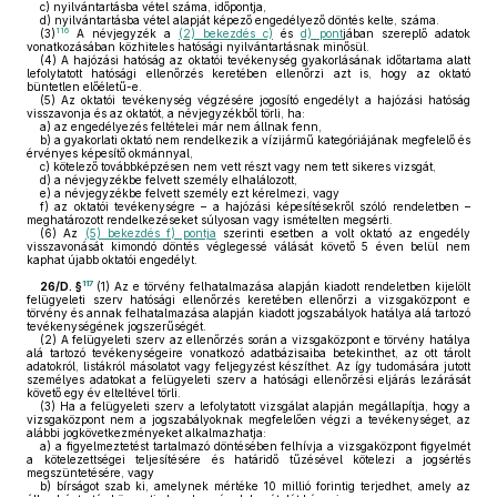
c)
nyilvántartásba vétel száma, időpontja,
d)
nyilvántartásba vétel alapját képező engedélyező döntés kelte, száma.
116
(3)
A névjegyzék a
(2) bekezdés c)
és
d) pont
jában szereplő adatok
vonatkozásában közhiteles hatósági nyilvántartásnak minősül.
(4)
A hajózási hatóság az oktatói tevékenység gyakorlásának időtartama alatt
lefolytatott hatósági ellenőrzés keretében ellenőrzi azt is, hogy az oktató
büntetlen előéletű-e.
(5)
Az oktatói tevékenység végzésére jogosító engedélyt a hajózási hatóság
visszavonja és az oktatót, a névjegyzékből törli, ha:
a)
az engedélyezés feltételei már nem állnak fenn,
b)
a gyakorlati oktató nem rendelkezik a vízijármű kategóriájának megfelelő és
érvényes képesítő okmánnyal,
c)
kötelező továbbképzésen nem vett részt vagy nem tett sikeres vizsgát,
d)
a névjegyzékbe felvett személy elhalálozott,
e)
a névjegyzékbe felvett személy ezt kérelmezi, vagy
f)
az oktatói tevékenységre – a hajózási képesítésekről szóló rendeletben –
meghatározott rendelkezéseket súlyosan vagy ismételten megsérti.
(6)
Az
(5) bekezdés f) pontja
szerinti esetben a volt oktató az engedély
visszavonását kimondó döntés véglegessé válását követő 5 éven belül nem
kaphat újabb oktatói engedélyt.
117
26/D. §
(1)
Az e törvény felhatalmazása alapján kiadott rendeletben kijelölt
felügyeleti szerv hatósági ellenőrzés keretében ellenőrzi a vizsgaközpont e
törvény és annak felhatalmazása alapján kiadott jogszabályok hatálya alá tartozó
tevékenységének jogszerűségét.
(2)
A felügyeleti szerv az ellenőrzés során a vizsgaközpont e törvény hatálya
alá tartozó tevékenységeire vonatkozó adatbázisaiba betekinthet, az ott tárolt
adatokról, listákról másolatot vagy feljegyzést készíthet. Az így tudomására jutott
személyes adatokat a felügyeleti szerv a hatósági ellenőrzési eljárás lezárását
követő egy év elteltével törli.
(3)
Ha a felügyeleti szerv a lefolytatott vizsgálat alapján megállapítja, hogy a
vizsgaközpont nem a jogszabályoknak megfelelően végzi a tevékenységet, az
alábbi jogkövetkezményeket alkalmazhatja:
a)
a figyelmeztetést tartalmazó döntésében felhívja a vizsgaközpont figyelmét
a kötelezettségei teljesítésére és határidő tűzésével kötelezi a jogsértés
megszüntetésére, vagy
b)
bírságot szab ki, amelynek mértéke 10 millió forintig terjedhet, amely az