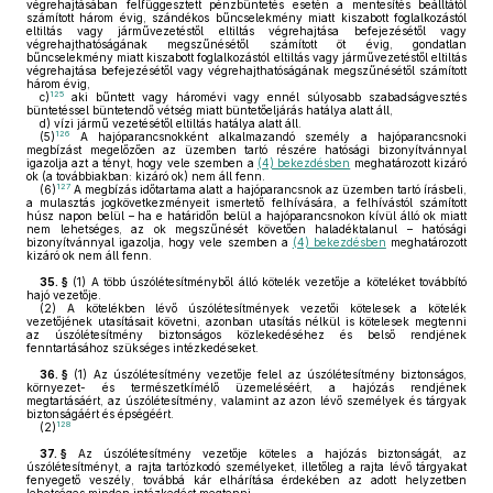
végrehajtásában felfüggesztett pénzbüntetés esetén a mentesítés beálltától
számított három évig, szándékos bűncselekmény miatt kiszabott foglalkozástól
eltiltás vagy járművezetéstől eltiltás végrehajtása befejezésétől vagy
végrehajthatóságának megszűnésétől számított öt évig, gondatlan
bűncselekmény miatt kiszabott foglalkozástól eltiltás vagy járművezetéstől eltiltás
végrehajtása befejezésétől vagy végrehajthatóságának megszűnésétől számított
három évig,
125
c)
aki bűntett vagy háromévi vagy ennél súlyosabb szabadságvesztés
büntetéssel büntetendő vétség miatt büntetőeljárás hatálya alatt áll,
d)
vízi jármű vezetésétől eltiltás hatálya alatt áll.
126
(5)
A hajóparancsnokként alkalmazandó személy a hajóparancsnoki
megbízást megelőzően az üzemben tartó részére hatósági bizonyítvánnyal
igazolja azt a tényt, hogy vele szemben a
(4) bekezdésben
meghatározott kizáró
ok (a továbbiakban: kizáró ok) nem áll fenn.
127
(6)
A megbízás időtartama alatt a hajóparancsnok az üzemben tartó írásbeli,
a mulasztás jogkövetkezményeit ismertető felhívására, a felhívástól számított
húsz napon belül – ha e határidőn belül a hajóparancsnokon kívül álló ok miatt
nem lehetséges, az ok megszűnését követően haladéktalanul – hatósági
bizonyítvánnyal igazolja, hogy vele szemben a
(4) bekezdésben
meghatározott
kizáró ok nem áll fenn.
35. §
(1)
A több úszólétesítményből álló kötelék vezetője a köteléket továbbító
hajó vezetője.
(2)
A kötelékben lévő úszólétesítmények vezetői kötelesek a kötelék
vezetőjének utasításait követni, azonban utasítás nélkül is kötelesek megtenni
az úszólétesítmény biztonságos közlekedéséhez és belső rendjének
fenntartásához szükséges intézkedéseket.
36. §
(1)
Az úszólétesítmény vezetője felel az úszólétesítmény biztonságos,
környezet- és természetkímélő üzemeléséért, a hajózás rendjének
megtartásáért, az úszólétesítmény, valamint az azon lévő személyek és tárgyak
biztonságáért és épségéért.
128
(2)
37. §
Az úszólétesítmény vezetője köteles a hajózás biztonságát, az
úszólétesítményt, a rajta tartózkodó személyeket, illetőleg a rajta lévő tárgyakat
fenyegető veszély, továbbá kár elhárítása érdekében az adott helyzetben