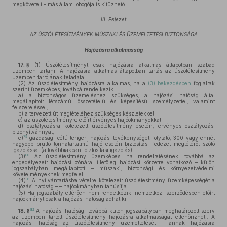
megköveteli – más állam lobogója is kitűzhető.
III. Fejezet
AZ ÚSZÓLÉTESÍTMÉNYEK MŰSZAKI ÉS ÜZEMELTETÉSI BIZTONSÁGA
Hajózásra alkalmasság
17. §
(1)
Úszólétesítményt csak hajózásra alkalmas állapotban szabad
üzemben tartani. A hajózásra alkalmas állapotban tartás az úszólétesítmény
üzemben tartójának feladata.
(2)
Az úszólétesítmény hajózásra alkalmas, ha a
(3) bekezdésben
foglaltak
szerint üzemképes, továbbá rendelkezik
a)
a biztonságos üzemeléshez szükséges, a hajózási hatóság által
megállapított létszámú, összetételű és képesítésű személyzettel, valamint
felszereléssel,
b)
a tervezett út megtételéhez szükséges készletekkel,
c)
az úszólétesítményre előírt érvényes hajóokmányokkal,
d)
osztályozásra kötelezett úszólétesítmény esetén, érvényes osztályozási
bizonyítvánnyal,
79
e)
gazdasági célú tengeri hajózási tevékenységet folytató, 300 vagy ennél
nagyobb bruttó tonnatartalmú hajó esetén biztosítási fedezet meglétéről szóló
igazolással (a továbbiakban: biztosítási igazolás).
80
(3)
Az úszólétesítmény üzemképes, ha rendeltetésének, továbbá az
engedélyezett hajózási zónára, illetőleg hajózási körzetre vonatkozó – külön
jogszabályban megállapított – műszaki, biztonsági és környezetvédelmi
követelményeknek megfelel.
81
(4)
A nyilvántartásba vételre kötelezett úszólétesítmény üzemképességét a
hajózási hatóság – – hajóokmányban tanúsítja.
(5)
Ha jogszabály eltérően nem rendelkezik, nemzetközi szerződésben előírt
hajóokmányt csak a hajózási hatóság adhat ki.
82
18. §
A hajózási hatóság, továbbá külön jogszabályban meghatározott szerv
az üzemben tartott úszólétesítmény hajózásra alkalmasságát ellenőrizheti. A
hajózási hatóság az úszólétesítmény üzemeltetését – annak hajózásra