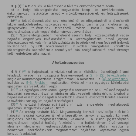
25
3. §
(1)
A települési, a fővárosban a fővárosi önkormányzat feladata
a)
a helyi közszolgáltatást megvalósító komp- és révközlekedés –
önkormányzati hatáskörbe tartozó – működőképességének és fejlesztésének
biztosítása,
26
b)
a településrendezési terv készítésénél és elfogadásánál a létesítendő
kikötő működtetéséhez szükséges és megfelelő parti terület kijelölése, az
igénybevétel feltételeinek tervezhető módon, hosszú távra történő
meghatározása, a vármegyei önkormányzat bevonásával.
27
(2)
Személyforgalomban menetrend szerinti helyi közszolgáltatást végző
hajózási engedélyes kiválasztására, a közszolgáltatásból eredő jogokat,
kötelezettségeket, valamint a közszolgáltatás bevételekkel nem fedezett indokolt
költségeihez nyújtott önkormányzati működési támogatásra vonatkozó
közszolgáltatási szerződésre a személyszállítási szolgáltatásokról szóló törvényt
kell megfelelően alkalmazni.
A hajózás igazgatása
28
4. §
(1)
A hajózással, a víziutakkal és a kikötőkkel összefüggő állami
feladatok körében az igazgatási tevékenységet, a
2. § (2) bekezdésében
megjelölt munkamegosztásra is figyelemmel, a miniszter – a
(4) bekezdésben
,
továbbá az
5–6. §-okban
megállapított kivétellel – az egységes közlekedési
igazgatási szervezet, útján végzi.
29
(2)
Az egységes közlekedési igazgatási szervezeten belül működő hajózási
igazgatási szervezet részei a miniszter által vezetett minisztérium, továbbá a
hajózással összefüggő igazgatási feladatok ellátására létrehozott területi szervek
(a továbbiakban együtt: hajózási hatóságok).
30
(3)
A hajózási hatóság eljárásáért miniszter rendeletében meghatározott
igazgatási szolgáltatási díjat kell fizetni.
31
(4)
Az ország határain kívül Magyarország konzuli tisztviselője első fokú
hajózási hatósági jogkörben jár el a képesítő okmányok, a szolgálati könyvek
ideiglenes pótlása, meghosszabbítása, valamint – a külön jogszabályban
meghatározott hajózási hatóság felkérésére – a hajóokmányok érvényességi
idejének ideiglenes meghosszabbítása tekintetében. Ellátja továbbá a
nemzetközi szerződésekben meghatározott, hajózással kapcsolatos egyéb
konzuli feladatokat.