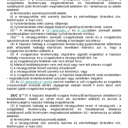
szolgáltatási tevékenység megkezdésének és folytatásának általános
szabályairól szóló törvényben meghatározott adatokon túl – tartalmazza az alábbi
adatokat:
a)
természetes személyazonosító adatok,
b)
a névjegyzékbe vett személy lakcíme és elérhetőségei (értesítési cím,
telefonszám, e-mail-cím),
c)
nyilvántartásba vétel száma, időpontja,
d)
nyilvántartásba vétel alapját képező engedélyező döntés kelte, száma.
113
(3)
A névjegyzék a
(2) bekezdés c)
és
d) pont
jában szereplő adatok
vonatkozásában közhiteles hatósági nyilvántartásnak minősül.
114
(3a)
A névjegyzékben szereplő vizsgabiztosok nevét és a vizsgabiztos
igazolványának számát a hajózási hatóság a honlapján közzéteszi.
(4)
A hajózási hatóság a vizsgabiztosi tevékenység gyakorlásának időtartama
alatt lefolytatott hatósági ellenőrzés keretében ellenőrzi azt is, hogy a
vizsgabiztos büntetlen előéletű-e.
(5)
A vizsgabiztosi tevékenység végzésére jogosító engedélyt a hajózási
hatóság visszavonja, és a vizsgabiztost a névjegyzékből törli, ha:
a)
az engedélyezés feltételei már nem állnak fenn,
b)
kötelező továbbképzésen nem vett részt vagy nem tett sikeres vizsgát,
c)
a névjegyzékbe felvett személy elhalálozott,
d)
a névjegyzékbe felvett személy ezt kérelmezi, vagy
e)
a vizsgabiztosi tevékenységre – a hajózási képesítésekről szóló rendeletben
– meghatározott rendelkezéseket súlyosan vagy ismételten megsérti.
(6)
Az
(5) bekezdés e) pontja
szerinti esetben a volt vizsgabiztos az engedély
visszavonását kimondó döntés véglegessé válását követő 5 éven belül nem
kaphat újabb vizsgabiztosi engedélyt.
115
26/C. §
(1)
A hajózási képesítő vizsgára felkészítő tanfolyamon oktatóként (a
továbbiakban: oktató) az vehet részt, aki büntetlen előéletű és akinek a
tevékenységét a hajózási hatóság engedélyezte.
(2)
A hajózási hatóság az oktatókról névjegyzéket vezet. A névjegyzék – a
szolgáltatási tevékenység megkezdésének és folytatásának általános
szabályairól szóló törvényben meghatározott adatokon túl – tartalmazza az alábbi
adatokat:
a)
természetes személyazonosító adatok,
b)
a névjegyzékbe vett személy lakcíme és elérhetőségei (értesítési cím,
telefonszám, e-mail-cím),