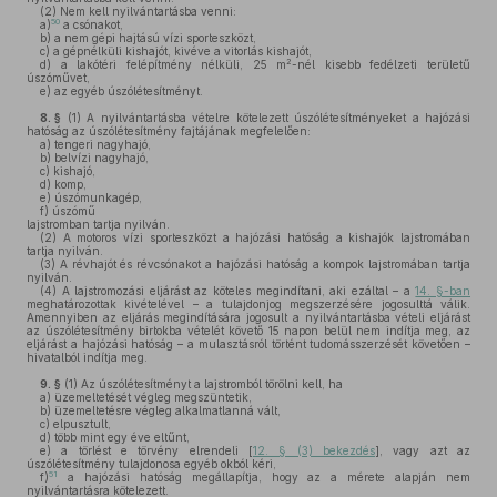
(2)
Nem kell nyilvántartásba venni:
50
a)
a csónakot,
b)
a nem gépi hajtású vízi sporteszközt,
c)
a gépnélküli kishajót, kivéve a vitorlás kishajót,
2
d)
a lakótéri felépítmény nélküli, 25 m
-nél kisebb fedélzeti területű
úszóművet,
e)
az egyéb úszólétesítményt.
8. §
(1)
A nyilvántartásba vételre kötelezett úszólétesítményeket a hajózási
hatóság az úszólétesítmény fajtájának megfelelően:
a)
tengeri nagyhajó,
b)
belvízi nagyhajó,
c)
kishajó,
d)
komp,
e)
úszómunkagép,
f)
úszómű
lajstromban tartja nyilván.
(2)
A motoros vízi sporteszközt a hajózási hatóság a kishajók lajstromában
tartja nyilván.
(3)
A révhajót és révcsónakot a hajózási hatóság a kompok lajstromában tartja
nyilván.
(4)
A lajstromozási eljárást az köteles megindítani, aki ezáltal – a
14. §-ban
meghatározottak kivételével – a tulajdonjog megszerzésére jogosulttá válik.
Amennyiben az eljárás megindítására jogosult a nyilvántartásba vételi eljárást
az úszólétesítmény birtokba vételét követő 15 napon belül nem indítja meg, az
eljárást a hajózási hatóság – a mulasztásról történt tudomásszerzését követően –
hivatalból indítja meg.
9. §
(1)
Az úszólétesítményt a lajstromból törölni kell, ha
a)
üzemeltetését végleg megszüntetik,
b)
üzemeltetésre végleg alkalmatlanná vált,
c)
elpusztult,
d)
több mint egy éve eltűnt,
e)
a törlést e törvény elrendeli [
12. § (3) bekezdés
], vagy azt az
úszólétesítmény tulajdonosa egyéb okból kéri,
51
f)
a hajózási hatóság megállapítja, hogy az a mérete alapján nem
nyilvántartásra kötelezett.