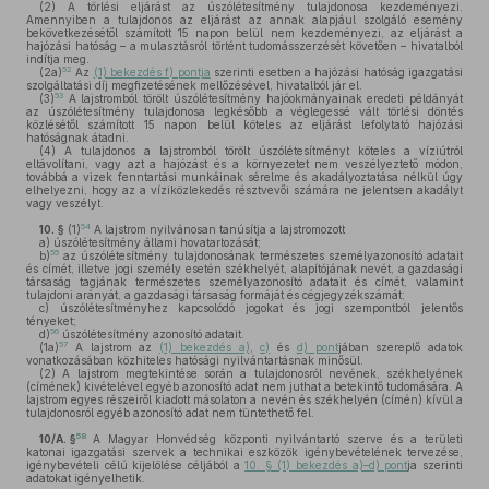
(2)
A törlési eljárást az úszólétesítmény tulajdonosa kezdeményezi.
Amennyiben a tulajdonos az eljárást az annak alapjául szolgáló esemény
bekövetkezésétől számított 15 napon belül nem kezdeményezi, az eljárást a
hajózási hatóság – a mulasztásról történt tudomásszerzését követően – hivatalból
indítja meg.
52
(2a)
Az
(1) bekezdés f) pontja
szerinti esetben a hajózási hatóság igazgatási
szolgáltatási díj megfizetésének mellőzésével, hivatalból jár el.
53
(3)
A lajstromból törölt úszólétesítmény hajóokmányainak eredeti példányát
az úszólétesítmény tulajdonosa legkésőbb a véglegessé vált törlési döntés
közlésétől számított 15 napon belül köteles az eljárást lefolytató hajózási
hatóságnak átadni.
(4)
A tulajdonos a lajstromból törölt úszólétesítményt köteles a víziútról
eltávolítani, vagy azt a hajózást és a környezetet nem veszélyeztető módon,
továbbá a vizek fenntartási munkáinak sérelme és akadályoztatása nélkül úgy
elhelyezni, hogy az a víziközlekedés résztvevői számára ne jelentsen akadályt
vagy veszélyt.
54
10. §
(1)
A lajstrom nyilvánosan tanúsítja a lajstromozott
a)
úszólétesítmény állami hovatartozását;
55
b)
az úszólétesítmény tulajdonosának természetes személyazonosító adatait
és címét, illetve jogi személy esetén székhelyét, alapítójának nevét, a gazdasági
társaság tagjának természetes személyazonosító adatait és címét, valamint
tulajdoni arányát, a gazdasági társaság formáját és cégjegyzékszámát;
c)
úszólétesítményhez kapcsolódó jogokat és jogi szempontból jelentős
tényeket;
56
d)
úszólétesítmény azonosító adatait.
57
(1a)
A lajstrom az
(1) bekezdés a)
,
c)
és
d) pont
jában szereplő adatok
vonatkozásában közhiteles hatósági nyilvántartásnak minősül.
(2)
A lajstrom megtekintése során a tulajdonosról nevének, székhelyének
(címének) kivételével egyéb azonosító adat nem juthat a betekintő tudomására. A
lajstrom egyes részeiről kiadott másolaton a nevén és székhelyén (címén) kívül a
tulajdonosról egyéb azonosító adat nem tüntethető fel.
58
10/A. §
A Magyar Honvédség központi nyilvántartó szerve és a területi
katonai igazgatási szervek a technikai eszközök igénybevételének tervezése,
igénybevételi célú kijelölése céljából a
10. § (1) bekezdés a)–d) pont
ja szerinti
adatokat igényelhetik.