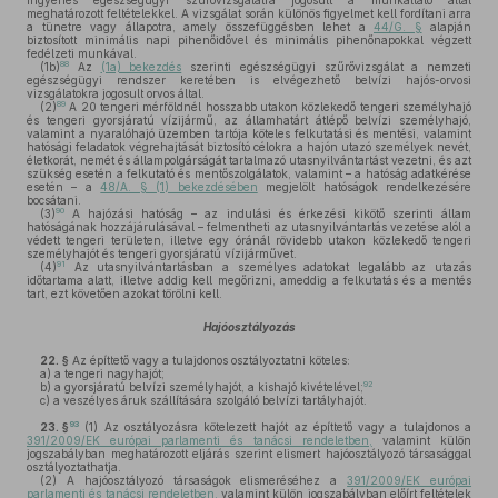
ingyenes egészségügyi szűrővizsgálatra jogosult a munkáltató által
meghatározott feltételekkel. A vizsgálat során különös figyelmet kell fordítani arra
a tünetre vagy állapotra, amely összefüggésben lehet a
44/G. §
alapján
biztosított minimális napi pihenőidővel és minimális pihenőnapokkal végzett
fedélzeti munkával.
88
(1b)
Az
(1a) bekezdés
szerinti egészségügyi szűrővizsgálat a nemzeti
egészségügyi rendszer keretében is elvégezhető belvízi hajós-orvosi
vizsgálatokra jogosult orvos által.
89
(2)
A 20 tengeri mérföldnél hosszabb utakon közlekedő tengeri személyhajó
és tengeri gyorsjáratú vízijármű, az államhatárt átlépő belvízi személyhajó,
valamint a nyaralóhajó üzemben tartója köteles felkutatási és mentési, valamint
hatósági feladatok végrehajtását biztosító célokra a hajón utazó személyek nevét,
életkorát, nemét és állampolgárságát tartalmazó utasnyilvántartást vezetni, és azt
szükség esetén a felkutató és mentőszolgálatok, valamint – a hatóság adatkérése
esetén – a
48/A. § (1) bekezdésében
megjelölt hatóságok rendelkezésére
bocsátani.
90
(3)
A hajózási hatóság – az indulási és érkezési kikötő szerinti állam
hatóságának hozzájárulásával – felmentheti az utasnyilvántartás vezetése alól a
védett tengeri területen, illetve egy óránál rövidebb utakon közlekedő tengeri
személyhajót és tengeri gyorsjáratú vízijárművet.
91
(4)
Az utasnyilvántartásban a személyes adatokat legalább az utazás
időtartama alatt, illetve addig kell megőrizni, ameddig a felkutatás és a mentés
tart, ezt követően azokat törölni kell.
Hajóosztályozás
22. §
Az építtető vagy a tulajdonos osztályoztatni köteles:
a)
a tengeri nagyhajót;
92
b)
a gyorsjáratú belvízi személyhajót, a kishajó kivételével;
c)
a veszélyes áruk szállítására szolgáló belvízi tartályhajót.
93
23. §
(1)
Az osztályozásra kötelezett hajót az építtető vagy a tulajdonos a
391/2009/EK európai parlamenti és tanácsi rendeletben,
valamint külön
jogszabályban meghatározott eljárás szerint elismert hajóosztályozó társasággal
osztályoztathatja.
(2)
A hajóosztályozó társaságok elismeréséhez a
391/2009/EK európai
parlamenti és tanácsi rendeletben,
valamint külön jogszabályban előírt feltételek