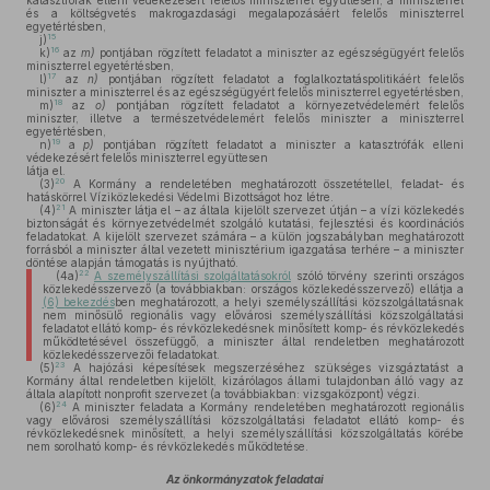
katasztrófák elleni védekezésért felelős miniszterrel együttesen, a miniszterrel
és a költségvetés makrogazdasági megalapozásáért felelős miniszterrel
egyetértésben,
15
j)
16
k)
az
m)
pontjában rögzített feladatot a miniszter az egészségügyért felelős
miniszterrel egyetértésben,
17
l)
az
n)
pontjában rögzített feladatot a foglalkoztatáspolitikáért felelős
miniszter a miniszterrel és az egészségügyért felelős miniszterrel egyetértésben,
18
m)
az
o)
pontjában rögzített feladatot a környezetvédelemért felelős
miniszter, illetve a természetvédelemért felelős miniszter a miniszterrel
egyetértésben,
19
n)
a
p)
pontjában rögzített feladatot a miniszter a katasztrófák elleni
védekezésért felelős miniszterrel együttesen
látja el.
20
(3)
A Kormány a rendeletében meghatározott összetétellel, feladat- és
hatáskörrel Víziközlekedési Védelmi Bizottságot hoz létre.
21
(4)
A miniszter látja el – az általa kijelölt szervezet útján – a vízi közlekedés
biztonságát és környezetvédelmét szolgáló kutatási, fejlesztési és koordinációs
feladatokat. A kijelölt szervezet számára – a külön jogszabályban meghatározott
forrásból a miniszter által vezetett minisztérium igazgatása terhére – a miniszter
döntése alapján támogatás is nyújtható.
22
(4a)
A személyszállítási szolgáltatásokról
szóló törvény szerinti országos
közlekedésszervező (a továbbiakban: országos közlekedésszervező) ellátja a
(6) bekezdés
ben meghatározott, a helyi személyszállítási közszolgáltatásnak
nem minősülő regionális vagy elővárosi személyszállítási közszolgáltatási
feladatot ellátó komp- és révközlekedésnek minősített komp- és révközlekedés
működtetésével összefüggő, a miniszter által rendeletben meghatározott
közlekedésszervezői feladatokat.
23
(5)
A hajózási képesítések megszerzéséhez szükséges vizsgáztatást a
Kormány által rendeletben kijelölt, kizárólagos állami tulajdonban álló vagy az
általa alapított nonprofit szervezet (a továbbiakban: vizsgaközpont) végzi.
24
(6)
A miniszter feladata a Kormány rendeletében meghatározott regionális
vagy elővárosi személyszállítási közszolgáltatási feladatot ellátó komp- és
révközlekedésnek minősített, a helyi személyszállítási közszolgáltatás körébe
nem sorolható komp- és révközlekedés működtetése.
Az önkormányzatok feladatai