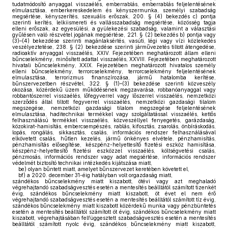
tudatmódosító anyaggal visszaélés, emberrablás, emberrablás feljelentésének
elmulasztása, emberkereskedelem és kényszermunka, személyi szabadság
megsértése, kényszerítés, szexuális erőszak, 200. § (4) bekezdés c) pontja
szerinti kerítés, lelkiismereti és vallásszabadság megsértése, közösség tagja
elleni erőszak, az egyesülési, a gyülekezési szabadság, valamint a választási
gyűlésen való részvétel jogának megsértése, 221. § (2) bekezdés b) pontja vagy
(3)–(4) bekezdése szerinti magánlaksértés, vasúti, légi vagy vízi közlekedés
veszélyeztetése, 238. § (2) bekezdése szerinti járművezetés tiltott átengedése,
radioaktív anyaggal visszaélés, XXIV. Fejezetében meghatározott állam elleni
bűncselekmény, minősített adattal visszaélés, XXVIII. Fejezetében meghatározott
hivatali bűncselekmény, XXIX. Fejezetében meghatározott hivatalos személy
elleni bűncselekmény, terrorcselekmény, terrorcselekmény feljelentésének
elmulasztása, terrorizmus finanszírozása, jármű hatalomba kerítése,
bűnszervezetben részvétel, 322. § (1)–(3) bekezdése szerinti közveszély
okozása, közérdekű üzem működésének megzavarása, robbanóanyaggal vagy
robbantószerrel visszaélés, lőfegyverrel vagy lőszerrel visszaélés, nemzetközi
szerződés által tiltott fegyverrel visszaélés, nemzetközi gazdasági tilalom
megszegése, nemzetközi gazdasági tilalom megszegése feljelentésének
elmulasztása, haditechnikai termékkel vagy szolgáltatással visszaélés, kettős
felhasználású termékkel visszaélés, közveszéllyel fenyegetés, garázdaság,
közokirat-hamisítás, embercsempészés, rablás, kifosztás, zsarolás, önbíráskodás,
lopás, rongálás, sikkasztás, csalás, információs rendszer felhasználásával
elkövetett csalás, hűtlen kezelés, jármű önkényes elvétele, pénzhamisítás,
pénzhamisítás elősegítése, készpénz-helyettesítő fizetési eszköz hamisítása,
készpénz-helyettesítő fizetési eszközzel visszaélés, költségvetési csalás,
pénzmosás, információs rendszer vagy adat megsértése, információs rendszer
védelmét biztosító technikai intézkedés kijátszása miatt,
be)
olyan bűntett miatt, amelyet bűnszervezet keretében követett el,
bf)
a 2020. december 31-éig hatályban volt orgazdaság miatt,
szándékos bűncselekmény miatt kiszabott, ötévi vagy azt meghaladó
végrehajtandó szabadságvesztés esetén a mentesítés beálltától számított tizenkét
évig, szándékos bűncselekmény miatt kiszabott, öt évet el nem érő
végrehajtandó szabadságvesztés esetén a mentesítés beálltától számított tíz évig,
szándékos bűncselekmény miatt kiszabott közérdekű munka vagy pénzbüntetés
esetén a mentesítés beálltától számított öt évig, szándékos bűncselekmény miatt
kiszabott, végrehajtásában felfüggesztett szabadságvesztés esetén a mentesítés
beálltától számított nyolc évig, szándékos bűncselekmény miatt kiszabott,