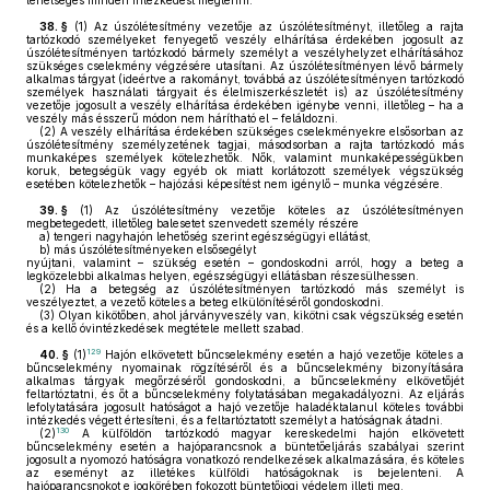
lehetséges minden intézkedést megtenni.
38. §
(1)
Az úszólétesítmény vezetője az úszólétesítményt, illetőleg a rajta
tartózkodó személyeket fenyegető veszély elhárítása érdekében jogosult az
úszólétesítményen tartózkodó bármely személyt a veszélyhelyzet elhárításához
szükséges cselekmény végzésére utasítani. Az úszólétesítményen lévő bármely
alkalmas tárgyat (ideértve a rakományt, továbbá az úszólétesítményen tartózkodó
személyek használati tárgyait és élelmiszerkészletét is) az úszólétesítmény
vezetője jogosult a veszély elhárítása érdekében igénybe venni, illetőleg – ha a
veszély más ésszerű módon nem hárítható el – feláldozni.
(2)
A veszély elhárítása érdekében szükséges cselekményekre elsősorban az
úszólétesítmény személyzetének tagjai, másodsorban a rajta tartózkodó más
munkaképes személyek kötelezhetők. Nők, valamint munkaképességükben
koruk, betegségük vagy egyéb ok miatt korlátozott személyek végszükség
esetében kötelezhetők – hajózási képesítést nem igénylő – munka végzésére.
39. §
(1)
Az úszólétesítmény vezetője köteles az úszólétesítményen
megbetegedett, illetőleg balesetet szenvedett személy részére
a)
tengeri nagyhajón lehetőség szerint egészségügyi ellátást,
b)
más úszólétesítményeken elsősegélyt
nyújtani, valamint – szükség esetén – gondoskodni arról, hogy a beteg a
legközelebbi alkalmas helyen, egészségügyi ellátásban részesülhessen.
(2)
Ha a betegség az úszólétesítményen tartózkodó más személyt is
veszélyeztet, a vezető köteles a beteg elkülönítéséről gondoskodni.
(3)
Olyan kikötőben, ahol járványveszély van, kikötni csak végszükség esetén
és a kellő óvintézkedések megtétele mellett szabad.
129
40. §
(1)
Hajón elkövetett bűncselekmény esetén a hajó vezetője köteles a
bűncselekmény nyomainak rögzítéséről és a bűncselekmény bizonyítására
alkalmas tárgyak megőrzéséről gondoskodni, a bűncselekmény elkövetőjét
feltartóztatni, és őt a bűncselekmény folytatásában megakadályozni. Az eljárás
lefolytatására jogosult hatóságot a hajó vezetője haladéktalanul köteles további
intézkedés végett értesíteni, és a feltartóztatott személyt a hatóságnak átadni.
130
(2)
A külföldön tartózkodó magyar kereskedelmi hajón elkövetett
bűncselekmény esetén a hajóparancsnok a büntetőeljárás szabályai szerint
jogosult a nyomozó hatóságra vonatkozó rendelkezések alkalmazására, és köteles
az eseményt az illetékes külföldi hatóságoknak is bejelenteni. A
hajóparancsnokot e jogkörében fokozott büntetőjogi védelem illeti meg.