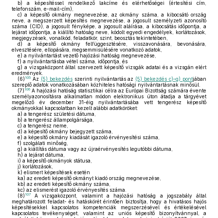
b)
a képesítéssel rendelkező lakcíme és elérhetőségei (értesítési cím,
telefonszám, e-mail-cím),
c)
a képesítő okmány megnevezése, az okmány száma, a kibocsátó ország
neve, a megszerzett képesítés megnevezése, a jogosult személyzeti azonosító
száma (CID), a jogosult fényképe, a jogosult aláírása, a kibocsátás időpontja, a
lejárat időpontja, a kiállító hatóság neve, kódolt egyedi engedélyek, korlátozások,
megjegyzések, vonalkód, feladatkör, szint, beosztás tekintetében,
d)
a képesítő okmány felfüggesztésére, visszavonására, bevonására,
elvesztésére, ellopására, megsemmisülésére vonatkozó adatok,
e)
a nyilvántartást vezető hajózási hatóság megnevezése,
f)
a nyilvántartásba vétel száma, időpontja, és
g)
a vizsgaközpont által szervezett képesítő vizsgák adatai és a vizsgán elért
eredmények.
105
(6)
Az
(5) bekezdés
szerinti nyilvántartás az
(5) bekezdés c)–g) pont
jában
szereplő adatok vonatkozásában közhiteles hatósági nyilvántartásnak minősül.
106
(7)
A hajózási hatóság statisztikai célra az Európai Bizottság számára évente
személyazonosításra alkalmatlan módon elektronikus úton átadja a tárgyévet
megelőző év december 31-éig nyilvántartásába vett tengerész képesítő
okmányokkal kapcsolatban kezelt alábbi adatköröket:
a)
a tengerész születési dátuma,
b)
a tengerész állampolgársága,
c)
a tengerész neme,
d)
a képesítő okmány bejegyzett száma,
e)
a képesítő okmány kiadását igazoló érvényesítési száma,
f)
szolgálati minőség,
g)
a kiállítás dátuma vagy az újraérvényesítés legutóbbi dátuma,
h)
a lejárat dátuma,
i)
a képesítő okmányok státusa,
j)
korlátozások,
k)
elismert képesítések esetén
ka)
az eredeti képesítő okmányt kiadó ország megnevezése,
kb)
az eredeti képesítő okmány száma,
kc)
az elismerést igazoló érvényesítés száma.
107
(8)
A vizsgaközpont, valamint a hajózási hatóság a jogszabály által
meghatározott feladat- és hatáskörét érintően biztosítja, hogy a hivatásos hajós
képesítésekkel kapcsolatos kompetenciák megszerzésével és értékelésével
kapcsolatos tevékenységet, valamint az uniós képesítő bizonyítvánnyal, a