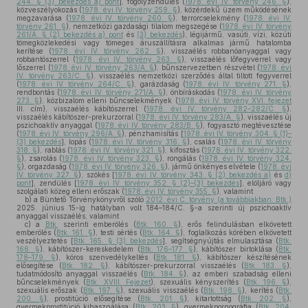
244. § (3) bekezdés a) pont
], fogolyzendülés (
1978. évi IV. törvény 246. §
),
közveszélyokozás (
1978. évi IV. törvény 259. §
), közérdekű üzem működésének
megzavarása (
1978. évi IV. törvény 260. §
), terrorcselekmény (
1978. évi IV.
törvény 261. §
), nemzetközi gazdasági tilalom megszegése (
1978. évi IV. törvény
261/A. § (2) bekezdés a) pont
és
(3) bekezdés
), légijármű, vasúti, vízi, közúti
tömegközlekedési vagy tömeges áruszállításra alkalmas jármű hatalomba
kerítése (
1978. évi IV. törvény 262. §
), visszaélés robbanóanyaggal vagy
robbantószerrel (
1978. évi IV. törvény 263. §
), visszaélés lőfegyverrel vagy
lőszerrel (
1978. évi IV. törvény 263/A. §
), bűnszervezetben részvétel (
1978. évi
IV. törvény 263/C. §
), visszaélés nemzetközi szerződés által tiltott fegyverrel
(
1978. évi IV. törvény 264/C. §
), garázdaság (
1978. évi IV. törvény 271. §
),
rendbontás (
1978. évi IV. törvény 271/A. §
), önbíráskodás (
1978. évi IV. törvény
273. §
), közbizalom elleni bűncselekmények (
1978. évi IV. törvény XVI. fejezet
III. cím), visszaélés kábítószerrel (
1978. évi IV. törvény 282–282/C. §
),
visszaélés kábítószer-prekurzorral (
1978. évi IV. törvény 283/A. §
), visszaélés új
pszichoaktív anyaggal (
1978. évi IV. törvény 283/B. §
), fogyasztó megtévesztése
(
1978. évi IV. törvény 296/A. §
), pénzhamisítás [
1978. évi IV. törvény 304. § (1)–
(3) bekezdés
], lopás (
1978. évi IV. törvény 316. §
), csalás (
1978. évi IV. törvény
318. §
), rablás (
1978. évi IV. törvény 321. §
), kifosztás (
1978. évi IV. törvény 322.
§
), zsarolás (
1978. évi IV. törvény 323. §
), rongálás (
1978. évi IV. törvény 324.
§
), orgazdaság (
1978. évi IV. törvény 326. §
), jármű önkényes elvétele (
1978. évi
IV. törvény 327. §
), szökés [
1978. évi IV. törvény 343. § (2) bekezdés a)
és
d)
pont
], zendülés [
1978. évi IV. törvény 352. § (2)–(3) bekezdés
], elöljáró vagy
szolgálati közeg elleni erőszak (
1978. évi IV. törvény 355. §
), valamint
b)
a Büntető Törvénykönyvről szóló
2012. évi C. törvény (a továbbiakban: Btk.)
2025. június 15-ig hatályban volt 184–184/C. §-a szerinti új pszichoaktív
anyaggal visszaélés, valamint
c)
a
Btk.
szerinti emberölés (
Btk. 160. §
), erős felindulásban elkövetett
emberölés (
Btk. 161. §
), testi sértés (
Btk. 164. §
), foglalkozás körében elkövetett
veszélyeztetés [
Btk. 165. § (3) bekezdés
], segítségnyújtás elmulasztása (
Btk.
166. §
), kábítószer-kereskedelem (
Btk. 176–177. §
), kábítószer birtoklása (
Btk.
178–179. §
), kóros szenvedélykeltés (
Btk. 181. §
), kábítószer készítésének
elősegítése (
Btk. 182. §
), kábítószer-prekurzorral visszaélés (
Btk. 183. §
),
tudatmódosító anyaggal visszaélés (
Btk. 184. §
), az emberi szabadság elleni
bűncselekmények (
Btk. XVIII. Fejezet
), szexuális kényszerítés (
Btk. 196. §
),
szexuális erőszak (
Btk. 197. §
), szexuális visszaélés (
Btk. 198. §
), kerítés (
Btk.
200. §
), prostitúció elősegítése (
Btk. 201. §
), kitartottság (
Btk. 202. §
),
gyermekprostitúció kihasználása (
Btk. 203. §
), gyermekpornográfia (
Btk. 204.