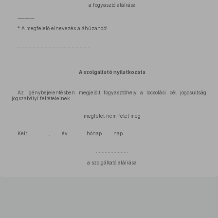
a fogyasztó aláírása
_______
* A megfelelő elnevezés aláhúzandó!
_ _ _ _ _ _ _ _ _ _ _ _ _ _ _ _ _ _ _
A szolgáltató nyilatkozata
Az igénybejelentésben megjelölt fogyasztóhely a locsolási cél jogosultság
jogszabályi feltételeinek
megfelel nem felel meg
Kelt: ............., ...... év ........... hónap ...... nap
......................
a szolgáltató aláírása