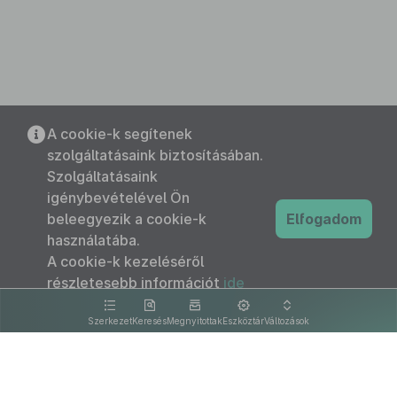
A cookie-k segítenek
szolgáltatásaink biztosításában.
Szolgáltatásaink
igénybevételével Ön
beleegyezik a cookie-k
Elfogadom
használatába.
A cookie-k kezeléséről
részletesebb információt
ide
kattintva olvashat.
Szerkezet
Keresés
Megnyitottak
Eszköztár
Változások