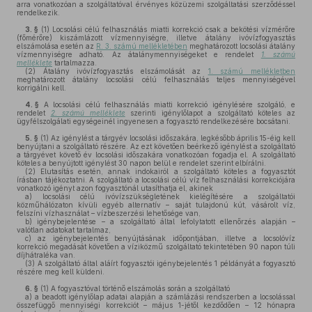
arra vonatkozóan a szolgáltatóval érvényes közüzemi szolgáltatási szerződéssel
rendelkezik.
3. §
(1)
Locsolási célú felhasználás miatti korrekció csak a bekötési vízmérőre
(főmérőre) kiszámlázott vízmennyiségre, illetve átalány ivóvízfogyasztás
elszámolása esetén az
R. 3. számú mellékletében
meghatározott locsolási átalány
vízmennyiségre adható. Az átalánymennyiségeket e rendelet
1. számú
melléklete
tartalmazza.
(2)
Átalány ivóvízfogyasztás elszámolását az
1. számú mellékletben
meghatározott átalány locsolási célú felhasználás teljes mennyiségével
korrigálni kell.
4. §
A locsolási célú felhasználás miatti korrekció igénylésére szolgáló, e
rendelet
2. számú melléklete
szerinti igénylőlapot a szolgáltató köteles az
ügyfélszolgálati egységeinél ingyenesen a fogyasztó rendelkezésére bocsátani.
5. §
(1)
Az igénylést a tárgyév locsolási időszakára, legkésőbb április 15-éig kell
benyújtani a szolgáltató részére. Az ezt követően beérkező igénylést a szolgáltató
a tárgyévet követő év locsolási időszakára vonatkozóan fogadja el. A szolgáltató
köteles a benyújtott igénylést 30 napon belül e rendelet szerint elbírálni.
(2)
Elutasítás esetén, annak indokairól a szolgáltató köteles a fogyasztót
írásban tájékoztatni. A szolgáltató a locsolási célú víz felhasználási korrekciójára
vonatkozó igényt azon fogyasztónál utasíthatja el, akinek
a)
locsolási célú ivóvízszükségletének kielégítésére a szolgáltatói
közműhálózaton kívüli egyéb alternatív – saját tulajdonú kút, vásárolt víz,
felszíni vízhasználat – vízbeszerzési lehetősége van,
b)
igénybejelentése – a szolgáltató által lefolytatott ellenőrzés alapján –
valótlan adatokat tartalmaz,
c)
az igénybejelentés benyújtásának időpontjában, illetve a locsolóvíz
korrekció megadását követően a víziközmű szolgáltató tekintetében 90 napon túli
díjhátraléka van.
(3)
A szolgáltató által aláírt fogyasztói igénybejelentés 1 példányát a fogyasztó
részére meg kell küldeni.
6. §
(1)
A fogyasztóval történő elszámolás során a szolgáltató
a)
a beadott igénylőlap adatai alapján a számlázási rendszerben a locsolással
összefüggő mennyiségi korrekciót – május 1-jétől kezdődően – 12 hónapra