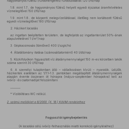
hagyományos fűtésű (fürdőhengeres) fürdőszobával 120 l/fő/nap
1.8. mint 1.7., de hagyományos fűtésű helyett egyedi éjszakai áramfelvételes
vízmelegítővel 150 l/fő/nap
1.9. mint 1.8., de központi melegvízellátással, illetőleg nem korlátozott fűtésű
egyedi vízmelegítővel 180 l/fő/nap
2. Házikert locsolás
az ingatlan beépítetlen területen, de legfeljebb az ingatlanterület 50%-ának
2
alapulvételével 1 l/m
/nap
3. Gépkocsimosás (tömlővel) 400 l/szgk/hó
4. Állatállomány itatása (számosállatonként) 40 l/db/nap
5. Közkifolyókon fogyasztott víz átalánymennyiséget 150 m-es körzetben lakók
száma szerint 30 l/fő/nap
6. A személyi tulajdonban álló – vállalkozáson kívüli – nyaralók, üdülők,
házikertek esetében az 1/1.1–1.3. pontokban megállapított átalánymennyiségek
alapján évente összesen öt hónapra (május–szeptember hónapokra) kell az
ivóvíz- és csatornadíjat felszámítani
_______
* Vízöblítéses WC nélkül.
2. számú melléklet a 8/2000. (X. 18.) KöViM rendelethez
Fogyasztói igénybejelentés
(A locsolási célú ivóvíz-felhasználás miatti korrekció igényléséhez)