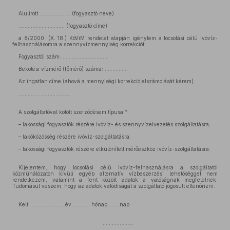
Alulírott .................... (fogyasztó neve)
.............................. (fogyasztó címe)
a 8/2000. (X. 18.) KöViM rendelet alapján igénylem a locsolási célú ivóvíz-
felhasználásomra a szennyvízmennyiség korrekciót.
Fogyasztói szám: ..............................
Bekötési vízmérő (főmérő) száma: ..............
Az ingatlan címe (ahová a mennyiségi korrekció elszámolását kérem):
..................................
A szolgáltatóval kötött szerződésem típusa:*
– lakossági fogyasztók részére ivóvíz- és szennyvízelvezetés szolgáltatásra,
– lakóközösség részére ivóvíz-szolgáltatásra,
– lakossági fogyasztók részére elkülönített mérőeszköz ivóvíz-szolgáltatásra.
Kijelentem, hogy locsolási célú ivóvíz-felhasználásra a szolgáltatói
közműhálózaton kívüli egyéb alternatív vízbeszerzési lehetőséggel nem
rendelkezem, valamint a fent közölt adatok a valóságnak megfelelnek.
Tudomásul veszem, hogy az adatok valódiságát a szolgáltató jogosult ellenőrizni.
Kelt: ............., ...... év ........... hónap ...... nap
....................