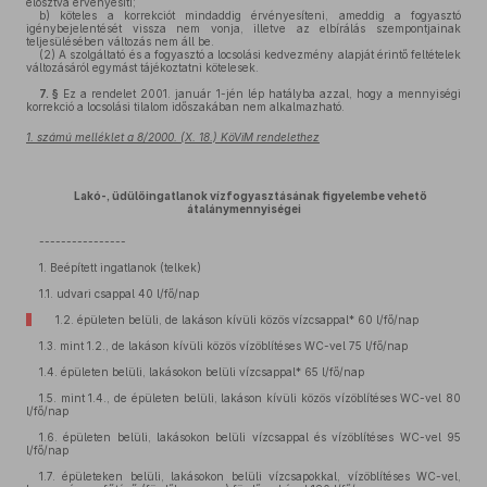
elosztva érvényesíti;
b)
köteles a korrekciót mindaddig érvényesíteni, ameddig a fogyasztó
igénybejelentését vissza nem vonja, illetve az elbírálás szempontjainak
teljesülésében változás nem áll be.
(2)
A szolgáltató és a fogyasztó a locsolási kedvezmény alapját érintő feltételek
változásáról egymást tájékoztatni kötelesek.
7. §
Ez a rendelet 2001. január 1-jén lép hatályba azzal, hogy a mennyiségi
korrekció a locsolási tilalom időszakában nem alkalmazható.
1. számú melléklet a 8/2000. (X. 18.) KöViM rendelethez
Lakó-, üdülőingatlanok vízfogyasztásának figyelembe vehető
átalánymennyiségei
----------------
1. Beépített ingatlanok (telkek)
1.1. udvari csappal 40 l/fő/nap
1.2. épületen belüli, de lakáson kívüli közös vízcsappal* 60 l/fő/nap
1.3. mint 1.2., de lakáson kívüli közös vízöblítéses WC-vel 75 l/fő/nap
1.4. épületen belüli, lakásokon belüli vízcsappal* 65 l/fő/nap
1.5. mint 1.4., de épületen belüli, lakáson kívüli közös vízöblítéses WC-vel 80
l/fő/nap
1.6. épületen belüli, lakásokon belüli vízcsappal és vízöblítéses WC-vel 95
l/fő/nap
1.7. épületeken belüli, lakásokon belüli vízcsapokkal, vízöblítéses WC-vel,