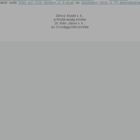
sáról szóló
1993. évi CVII. törvény 2. §-ának
az
Alkotmány 40/A. § (1) bekezdésén
Göncz Árpád
s. k.,
a Köztársaság elnöke
Dr. Áder János
s. k.,
az Országgyűlés elnöke