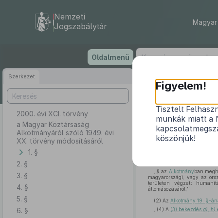
Nemzeti
Magyar 
Jogszabálytár
Ugrás
Oldalmenü
a
tartalomra
Szerkezet
Figyelem!
Tisztelt Felhasz
2000. évi XCI. törvény
a Magyar Közt
munkák miatt a 
a Magyar Köztársaság
kapcsolatmegsza
Alkotmányáról szóló 1949. évi
köszönjük!
XX. törvény módosításáról
1. §
1. §
(1)
Az
Alkotmány 19. §
2. §
(E jogkörében az Országgy
,,
j)
az
Alkotmány
ban megha
3. §
magyarországi, vagy az orsz
területen végzett humanit
4. §
állomásozásáról;''
5. §
(2)
Az
Alkotmány 19. §-án
6. §
,,(4) A
(3) bekezdés
g)
,
h)