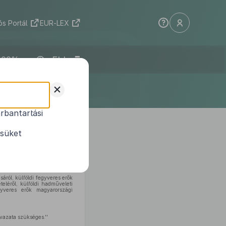
s Portál
EUR-LEX
ELI
+
rbantartási
1
módosításáról
ésüket
áról, külföldi fegyveres erők
eléről, külföldi hadműveleti
gyveres erők magyarországi
vazata szükséges.''