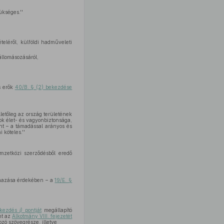
kséges.''
teléről, külföldi hadműveleti
állomásozásáról,
s erők
40/B. § (2) bekezdése
lletőleg az ország területének
ok élet- és vagyonbiztonsága,
nt – a támadással arányos és
 köteles.''
mzetközi szerződésből eredő
almazása érdekében – a
19/E. §
ekezdés
j)
pontját
megállapító
nt az
Alkotmány VIII. fejezetét
zó szövegrésze, illetve