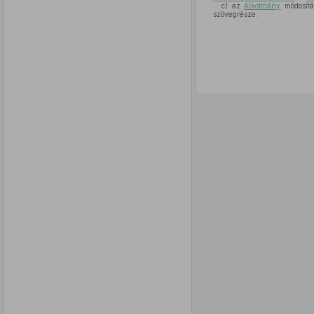
c)
az
Alkotmány
módosítá
szövegrésze.