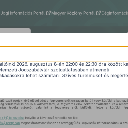
Jogi Információs Portál
Magyar Közlöny Portál
Céginformáció
2000. évi XCI. törvény
nálóink! 2026. augusztus 8-án 22:00 és 22:30 óra között ka
ársaság
Alkotmány
áról szóló
1949. évi XX. törvény
Nemzeti Jogszabálytár szolgáltatásában átmeneti
Közlönyállapot 2000. 06. 27.
kadásokra lehet számítani. Szíves türelmüket és megért
-a (3) bekezdésének
j)
pontja
helyébe a következő rendelkezés lép:
űlés)
tározott esetek kivételével dönt a fegyveres erők országon belüli vagy külföldi alkalmazás
ág területéről kiinduló alkalmazásáról, a fegyveres erők békefenntartásban való részvét
árius tevékenységéről, valamint a fegyveres erők külföldi, illetve a külföldi fe
ak (4) bekezdése
helyébe a következő rendelkezés lép:
és
i)
pontjában
meghatározott döntéshez az országgyűlési képviselők kétharmadának a sza