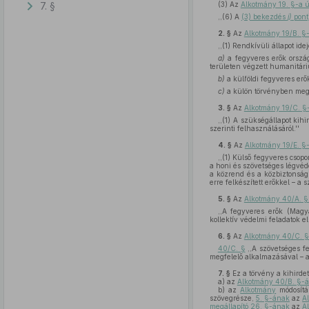
7. §
(3)
Az
Alkotmány 19. §-a ú
,,(6) A
(3) bekezdés
j)
pont
2. §
Az
Alkotmány 19/B. §
,,(1) Rendkívüli állapot i
a)
a fegyveres erők ország
területen végzett humanitári
b)
a külföldi fegyveres erő
c)
a külön törvényben megh
3. §
Az
Alkotmány 19/C. §
,,(1) A szükségállapot ki
szerinti felhasználásáról.''
4. §
Az
Alkotmány 19/E. §
,,(1) Külső fegyveres csop
a honi és szövetséges légvéd
a közrend és a közbiztonság
erre felkészített erőkkel – a
5. §
Az
Alkotmány 40/A. §
,,A fegyveres erők (Magy
kollektív védelmi feladatok ell
6. §
Az
Alkotmány 40/C. 
40/C. §
,,A szövetséges f
megfelelő alkalmazásával – a
7. §
Ez a törvény a kihirdet
a)
az
Alkotmány 40/B. §-á
b)
az
Alkotmány
módosítá
szövegrésze,
5. §-ának
az
A
megállapító 26. §-ának
az
A