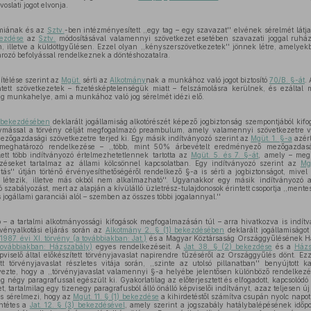
oslati jogot elvonja.
ómiának és az
Sztv.
-ben intézményesített ,,egy tag – egy szavazat'' elvének sérelmét lát
kezdése
az
Sztv.
módosításával valamennyi szövetkezet esetében szavazati joggal ruházz
, illetve a küldöttgyűlésen. Ezzel olyan ,,kényszerszövetkezetek'' jönnek létre, amelye
ozó befolyással rendelkeznek a döntéshozatalra.
ítélése szerint az
Mgüt.
sérti az
Alkotmány
nak a munkához való jogot biztosító
70/B. §-át
.
tett szövetkezetek – fizetésképtelenségük miatt – felszámolásra kerülnek, és ezálta
tag munkahelye, ami a munkához való jog sérelmét idézi elő.
) bekezdésében
deklarált jogállamiság alkotórészét képező jogbiztonság szempontjából kifo
egymással a törvény célját megfogalmazó preambulum, amely valamennyi szövetkezetre 
mezőgazdasági szövetkezetre terjed ki. Egy másik indítványozó szerint az
Mgüt. 1. §-a
azért
 meghatározó rendelkezése – ,,több, mint 50% árbevételt eredményező mezőgazdasá
lett több indítványozó értelmezhetetlennek tartotta az
Mgüt. 5. és 7. §-át
, amely – megí
kezéseket tartalmaz az állami kölcsönnel kapcsolatban. Egy indítványozó szerint az
Mg
jtás'' útján történő érvényesíthetőségéről rendelkező §-a is sérti a jogbiztonságot, mivel
étezik, illetve más okból nem alkalmazható''. Ugyanakkor egy másik indítványozó az
szabályozást, mert az alapján a kívülálló üzletrész-tulajdonosok érintett csoportja ,,mente
s jogállami garanciái alól – szemben az összes többi jogalannyal.''
ó – a tartalmi alkotmányossági kifogások megfogalmazásán túl – arra hivatkozva is indí
vényalkotási eljárás során az
Alkotmány 2. § (1) bekezdésében
deklarált jogállamiságot
1987. évi XI. törvény (a továbbiakban: Jat.)
és a Magyar Köztársaság Országgyűlésének Há
továbbiakban: Házszabály)
egyes rendelkezéseit. A
Jat. 38. § (2) bekezdése
és a
Házs
pviselő által előkészített törvényjavaslat napirendre tűzéséről az Országgyűlés dönt. E
t törvényjavaslat részletes vitája során, ,,szinte az utolsó pillanatban'' benyújtott k
te, hogy a ,,törvényjavaslat valamennyi §-a helyébe jelentősen különböző rendelkezés 
g négy paragrafussal egészült ki. Gyakorlatilag az előterjesztett és elfogadott, kapcsolódó
 tartalmilag egy tizenegy paragrafusból álló önálló képviselői indítványt, azaz teljesen új
 is sérelmezi, hogy az
Mgüt. 11. § (1) bekezdése
a kihirdetéstől számítva csupán nyolc napot 
entétes a
Jat. 12. § (3) bekezdésével
, amely szerint a jogszabály hatálybalépésének időpo