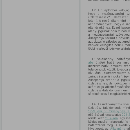
1.2. A tulajdonhoz való jo
hogy a mezőgazdasági szöv
üzletrészesek'' üzletrészeit
jelenti. A névértéken mint ,,
azt eredményezi, hogy a szö
ellenértékéhez. Ezzel kapcs
alanyi jogúnak nem minősülő 
a mezőgazdasági szövetkeze
Álláspontja szerint a névért
azt biztosító zálogjog azt e
bankok kielégítés nélkül mar
többi hitelezői igényre tekint
1.3. Valamennyi indítványo
ába
ütköző hátrányos megk
diszkriminatív, emellett szá
tulajdonosok között, továbbá 
kívülálló üzletrészeseket''. 
,,nincs ésszerű indoka''. Egy
Álláspontja szerint a jogal
üzletrészhez, de időközben 
azért tartja alkotmánysértőn
üzletrész-tulajdonosai nem j
sérelmét okozó megkülönbözt
1.4. Az indítványozók közü
üzletrész-tulajdonosok, mind
1959. évi IV. törvénynek (a
eljárásával kapcsolatos
221–2
rendelkező
11. §-ára
. Egy má
közigazgatási határozatot is
határozattal meg is akadál
hivatkozott az
Alkotmány
nak