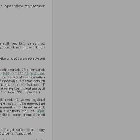
an jogszabályok tervezetének
e előtt meg kell szerezni az
yeltérés lényeges, azt döntés
ébe tartozó össz-szövetkezeti
seleti szervek véleményének
/1998. (XI. 27.) AB határozat
,
a jogszabály által kifejezetten
hozatali eljárásban betöltött
hetetlennek minősülnek.'' E
 törvényekben meghatározott
0. október, 335, 337–338.)
tan véleményezési jogkörrel
seleti szerv'' véleményezését
ménynyilvánítás lehetőségétől,
nem állapítható meg az
Mgüt.
szítése során nem élhetett
lamiságot sértő módon – egy
törvényt fogadott el.