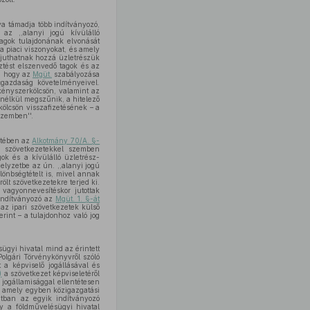
va támadja több indítványozó,
az ,,alanyi jogú kívülálló
 tagok tulajdonának elvonását
 a piaci viszonyokat, és amely
 juthatnak hozzá üzletrészük
ztést elszenvedő tagok és az
i, hogy az
Mgüt.
szabályozása
cgazdaság követelményeivel.
 kényszerkölcsön, valamint az
 nélkül megszűnik, a hitelező
 kölcsön visszafizetésének – a
 szemben''.
tetében az
Alkotmány 70/A. §-
 szövetkezetekkel szemben
ok és a kívülálló üzletrész-
helyzetbe az ún. ,,alanyi jogú
ülönbségtételt is, mivel annak
ölt szövetkezetekre terjed ki.
 vagyonnevesítéskor jutottak
 indítványozó az
Mgüt. 1. §-át
az ipari szövetkezetek külső
rint – a tulajdonhoz való jog
gyi hivatal mind az érintett
olgári Törvénykönyvről szóló
t a képviselő jogállásával és
)
a szövetkezet képviseletéről
 jogállamisággal ellentétesen
z, amely egyben közigazgatási
latban az egyik indítványozó
ény a földművelésügyi hivatal