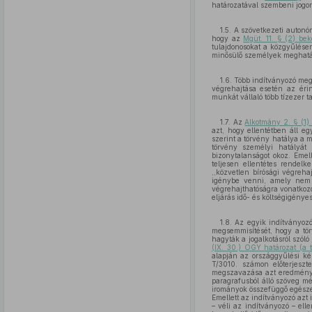
határozatával szembeni jogorv
1.5. A szövetkezeti auton
hogy az
Mgüt. 11. § (2) be
tulajdonosokat a közgyűlésen
minősülő személyek meghatár
1.6. Több indítványozó meg
végrehajtása esetén az érin
munkát vállaló több tízezer 
1.7. Az
Alkotmány 2. § (1
azt, hogy ellentétben áll 
szerint a törvény hatálya a 
törvény személyi hatályát
bizonytalanságot okoz. Emel
teljesen ellentétes rendel
,,közvetlen bírósági végreha
igénybe venni, amely nem l
végrehajthatóságra vonatkozó 
eljárás idő- és költségigénye
1.8. Az egyik indítványoz
megsemmisítését, hogy a tör
hagyták a jogalkotásról szóló
(IX. 30.) OGY határozat (a 
alapján az országgyűlési ké
T/3010. számon előterjesztet
megszavazása azt eredményez
paragrafusból álló szöveg mé
irományok összefüggő egészet,
Emellett az indítványozó azt
– véli az indítványozó – ell