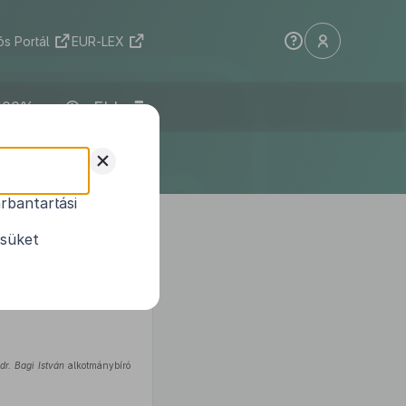
s Portál
EUR-LEX
ELI
+
rbantartási
ésüket
dr. Bagi István
alkotmánybíró