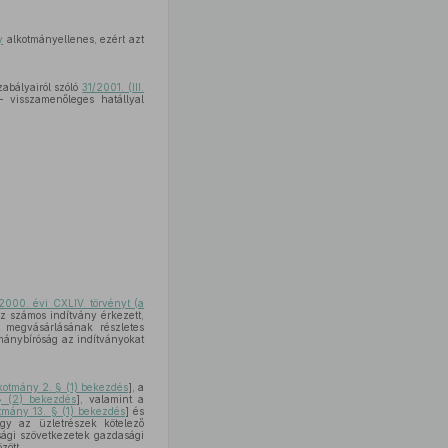
y
alkotmányellenes, ezért azt
abályairól szóló
31/2001. (III.
 visszamenőleges hatállyal
2000. évi CXLIV. törvényt (a
z számos indítvány érkezett,
 megvásárlásának részletes
ánybíróság az indítványokat
kotmány 2. § (1) bekezdés
], a
§ (2) bekezdés
], valamint a
tmány 13. § (1) bekezdés
] és
ogy az üzletrészek kötelező
sági szövetkezetek gazdasági
zött.