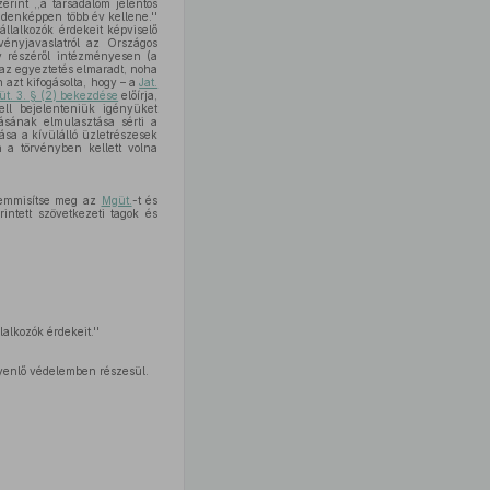
rint ,,a társadalom jelentős
ndenképpen több év kellene.''
állalkozók érdekeit képviselő
vényjavaslatról az Országos
y részéről intézményesen (a
 az egyeztetés elmaradt, noha
 azt kifogásolta, hogy – a
Jat.
t. 3. § (2) bekezdése
előírja,
ell bejelenteniük igényüket
ásának elmulasztása sérti a
ása a kívülálló üzletrészesek
 a törvényben kellett volna
 semmisítse meg az
Mgüt.
-t és
intett szövetkezeti tagok és
alkozók érdekeit.''
yenlő védelemben részesül.