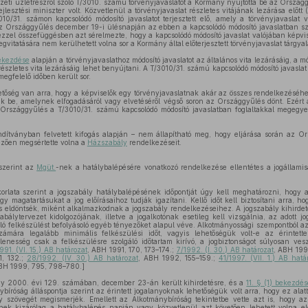
eti üzletrészről szóló T/3010. számú törvényjavaslatot a Kormány nyújtotta be az Országg
jlesztési miniszter volt. Közvetlenül a törvényjavaslat részletes vitájának lezárása elő
010/31. számon kapcsolódó módosító javaslatot terjesztett elő, amely a törvényjavasla
Az Országgyűlés december 19-i ülésnapján az ebben a kapcsolódó módosító javaslatban sze
ezzel összefüggésben azt sérelmezte, hogy a kapcsolódó módosító javaslat valójában képvisel
vitatására nem kerülhetett volna sor a Kormány által előterjesztett törvényjavaslat tárgyal
bekezdése
alapján a törvényjavaslathoz módosító javaslatot az általános vita lezárásáig, a m
 részletes vita lezárásáig lehet benyújtani. A T/3010/31. számú kapcsolódó módosító javaslat
egfelelő időben került sor.
tőség van arra, hogy a képviselők egy törvényjavaslatnak akár az összes rendelkezéséhez
nak be, amelynek elfogadásáról vagy elvetéséről végső soron az Országgyűlés dönt. Ezért
Országgyűlés a T/3010/31. számú kapcsolódó módosító javaslatban foglaltakkal megegye
dítványban felvetett kifogás alapján – nem állapítható meg, hogy eljárása során az 
zően megsértette volna a
Házszabály
rendelkezéseit.
 szerint az
Mgüt.
-nek a hatálybalépésére vonatkozó rendelkezése ellentétes a jogállamis
orlata szerint a jogszabály hatálybalépésének időpontját úgy kell meghatározni, hogy
gy magatartásukat a jog előírásaihoz tudják igazítani. Kellő időt kell biztosítani arra, ho
 eldöntsék, miként alkalmazkodnak a jogszabály rendelkezéseihez. A jogszabály kihirdeté
zabálytervezet kidolgozójának, illetve a jogalkotónak esetileg kell vizsgálnia, az adott j
ló felkészülést befolyásoló egyéb tényezőket alapul véve. Alkotmányossági szempontból az b
 számára legalább minimális felkészülési időt, vagyis lehetőségük volt-e az érintet
enesség csak a felkészülésre szolgáló időtartam kirívó, a jogbiztonságot súlyosan ves
991. (VI. 15.) AB határozat
, ABH 1991, 170, 173–174.;
7/1992. (I. 30.) AB határozat
, ABH 199
1, 132.;
28/1992. (IV. 30.) AB határozat
, ABH 1992, 155–159.;
41/1997. (VII. 1.) AB hatá
BH 1999, 795, 798–780.]
 2000. évi 129. számában, december 23-án került kihirdetésre, és a
11. § (1) bekezdé
ybíróság álláspontja szerint az érintett jogalanyoknak lehetőségük volt arra, hogy ez alatt
ály szövegét megismerjék. Emellett az Alkotmánybíróság tekintetbe vette azt is, hogy a
nek kizárólag a hatálybalépés napján vagy közvetlenül azt követően lehetett volna el