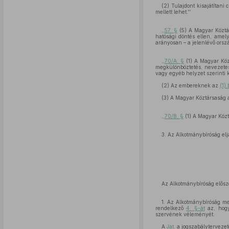
(2) Tulajdont kisajátítani
mellett lehet.''
,,
57. §
(5) A Magyar Köztár
hatósági döntés ellen, amely
arányosan – a jelenlévő orsz
,,
70/A. §
(1) A Magyar Közt
megkülönböztetés, nevezetese
vagy egyéb helyzet szerinti 
(2) Az embereknek az
(1)
(3) A Magyar Köztársaság a
,,
70/B. §
(1) A Magyar Köz
3. Az Alkotmánybíróság elj
Az Alkotmánybíróság elősz
1. Az Alkotmánybíróság me
rendelkező
4. §-át
az, hogy
szervének véleményét.
A
Jat.
a jogszabálytervezet