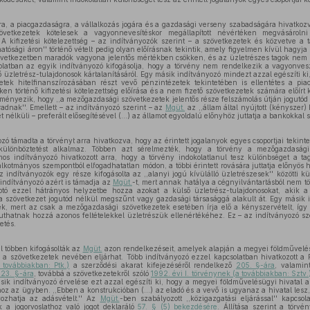
gra, a piacgazdaságra, a vállalkozás jogára és a gazdasági verseny szabadságára hivatkoz
etkezetek kötelesek a vagyonnevesítéskor megállapított névértéken megvásárolni 
. A kifizetési kötelezettség – az indítványozók szerint – a szövetkezetek és közvetve a
hatósági áron'' történő vételt pedig olyan előírásnak tekintik, amely figyelmen kívül hagyja
vetkezetben maradók vagyona jelentős mértékben csökken, és az üzletrészes tagok nem
olatban az egyik indítványozó kifogásolja, hogy a törvény nem rendelkezik a vagyonves
üzletrész-tulajdonosok kártalanításáról. Egy másik indítványozó mindezt azzal egészíti k
tek hitelfinanszírozásában részt vevő pénzintézetek tekintetében is ellentétes a pia
éken történő kifizetési kötelezettség előírása és a nem fizető szövetkezetek számára előírt
redményezik, hogy ,,a mezőgazdasági szövetkezetek jelentős része felszámolás útján jogutód
adnak''. Emellett – az indítványozó szerint – az
Mgüt.
az ,,állam által nyújtott (kényszer)
et nélküli – preferált elősegítésével (...) az államot egyoldalú előnyhöz juttatja a bankokkal
zó támadta a törvényt arra hivatkozva, hogy az érintett jogalanyok egyes csoportjai tekin
ülönböztetést alkalmaz. Többen azt sérelmezték, hogy a törvény a mezőgazdasági
mos indítványozó hivatkozott arra, hogy a törvény indokolatlanul tesz különbséget a tag
alkotmányos szempontból elfogadhatatlan módon, a többi érintett rovására juttatja előnyös 
Az indítványozók egy része kifogásolta az ,,alanyi jogú kívülálló üzletrészesek'' közötti k
 indítványozó azért is támadja az
Mgüt.
-t, mert annak hatálya a cégnyilvántartásból nem tör
kotó ezzel hátrányos helyzetbe hozza azokat a külső üzletrész-tulajdonosokat, akik a
a szövetkezet jogutód nélkül megszűnt vagy gazdasági társasággá alakult át. Egy másik
ek, mert az csak a mezőgazdasági szövetkezetek esetében írja elő a kényszervételt, így 
uthatnak hozzá azonos feltételekkel üzletrészük ellenértékéhez. Ez – az indítványozó sze
etés.
l többen kifogásolták az
Mgüt.
azon rendelkezéseit, amelyek alapján a megyei földművelésü
 a szövetkezetek nevében eljárhat. Több indítványozó ezzel kapcsolatban hivatkozott a P
 továbbiakban: Ptk.)
a szerződési akarat kifejezéséről rendelkező
205. §-ára
, valamin
23. §-ára
, továbbá a szövetkezetekről szóló
1992. évi I. törvénynek (a továbbiakban: Sztv.
sik indítványozó érvelése ezt azzal egészíti ki, hogy a megyei földművelésügyi hivatal a
 hoz az ügyben. ,,Ebben a konstrukcióban (...) az eladó és a vevő is ugyanaz a hivatal les
yozhatja az adásvételt.'' Az
Mgüt.
-ben szabályozott ,,közigazgatási eljárással'' kapcso
 a jogorvoslathoz való jogot deklaráló
57. § (5) bekezdésére
. Állítása szerint a törv