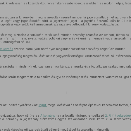
 csak kivételesen és közérdekből, törvényben szabályozott esetekben és módon, teljes, felt
saságban a törvényben meghatározottak szerint mindenki jogorvoslattal élhet az olyan bí
 a jogát vagy jogos érdekét sérti. A jogorvoslati jogot – a jogviták ésszerű időn belüli e
ággyűlési képviselők kétharmadának szavazatával elfogadott törvény korlátozhatja.''
ársaság biztosítja a területén tartózkodó minden személy számára az emberi, illetve az 
n faj, szín, nem, nyelv, vallás, politikai vagy más vélemény, nemzeti vagy társadalmi s
különbségtétel nélkül.
 bekezdés
szerinti bármilyen hátrányos megkülönböztetését a törvény szigorúan bünteti.
 jogegyenlőség megvalósulását az esélyegyenlőtlenségek kiküszöbölését célzó intézkedésekk
társaságban mindenkinek joga van a munkához, a munka és a foglalkozás szabad megvála
árása során megkereste a földművelésügyi és vidékfejlesztési minisztert, valamint az igaz
II.
ör az indítványozóknak az
Mgüt.
megalkotásával és hatálybalépésével kapcsolatos formai, elj
gvizsgálta, hogy sérti-e az
Alkotmány
nak a jogállamiságról rendelkező
2. § (1) bekezdés
 a Kormány a jogszabály-előkészítés egyes szakaszaiban nem kérte ki a szövetkezete
ek érdekképviseleti szervek általi véleményezésével kapcsolatban kimondja: