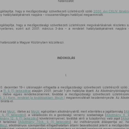
határozatot:
gállapítja, hogy a mezőgazdasági szövetkezeti üzletrészről szóló
2000. évi CXLIV. törvén
ény hatálybalépésének napjára – visszamenőleges hatállyal megsemmisíti.
gállapítja, hogy a mezőgazdasági szövetkezeti üzletrészek megvásárlásának részletes sz
yellenes, ezért azt 2001. március 3-ára – a rendelet hatálybalépésének napjára –
 határozatát a Magyar Közlönyben közzéteszi.
INDOKOLÁS
I.
0. december 19-i ülésnapján elfogadta a mezőgazdasági szövetkezeti üzletrészről szóló
y a
11. § (1) bekezdése
alapján 2001. január 1-jén hatályba lépett. Az Alkotmánybíróságho
 illetve egyes rendelkezéseinek, továbbá a mezőgazdasági szövetkezeti üzletrészek
II. 3.) Korm. rendelet (a továbbiakban: Mgütr.)
megsemmisítését kezdeményezte. Az Alkotm
bírálta el.
int az
Mgüt.
, illetve az
Mgütr.
egészében alkotmánysértő, mert ellentétes a jogállamiság [
Al
. § (1) bekezdés
], a vállalkozás és a gazdasági verseny szabadsága [
Alkotmány 9. 
otmány 12. § (1) bekezdés
] követelményeivel, továbbá sérti a tulajdonhoz való jogot [
Alko
t tartalmaz [
Alkotmány 70/A. § (1) bekezdés
]. Az indítványozók álláspontja az, h
Mgüt.
alkotmányos szempontból elfogadhatatlan állami beavatkozást jelent a mezőgazda
űködésüket, valamint indokolatlan különbséget tesz az érintett jogalanyok egyes csoportjai kö