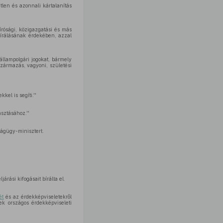
étlen és azonnali kártalanítás
rósági, közigazgatási és más
lbírálásának érdekében, azzal
állampolgári jogokat, bármely
zármazás, vagyoni, születési
el is segíti.''
sztásához.''
ságügy-minisztert.
árási kifogásait bírálta el.
ét
és az érdekképviseletekről
k országos érdekképviseleti