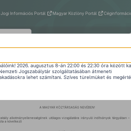
Jogi Információs Portál
Magyar Közlöny Portál
Céginformáció
1
10/2001. (IV. 12.) AB határozat
nálóink! 2026. augusztus 8-án 22:00 és 22:30 óra között ka
Nemzeti Jogszabálytár szolgáltatásában átmeneti
kadásokra lehet számítani. Szíves türelmüket és megért
Hatályos: 2001. 04. 12. – 2013. 03. 31.
A MAGYAR KÖZTÁRSASÁG NEVÉBEN!
zabály alkotmányellenességének utólagos vizsgálatára irányuló indítványok tárgyában –
ta a következő