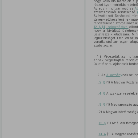
hogy kellő idő maradjon a j
részét ilyen mértékben érint
Az egyik indítványozó az
A
szervezetekről rendelkező
Szövetkezeti Tanáccsal min
törvény előkészítésének máso
rendszeresen szorgalmaztuk a
12. § (4) bekezdésével
ellen
hogy a kívülálló üzletrész
üzletrészeik eladására. Mi
jogbiztonságot. Emellett az 
vonatkozásában olyan alapv
szabályozni.''
1.9. Végezetül, az indít
annak végrehajtási rendelet
üzletrész-tulajdonosok fonto
2. Az
Alkotmány
nak az in
,,
2. §
(1) A Magyar Köztársa
,,
4. §
A szakszervezetek és 
,,
9. §
(1) Magyarország gaz
(2) A Magyar Köztársaság e
,,
12. §
(1) Az állam támogat
,,
13. §
(1) A Magyar Köztársa