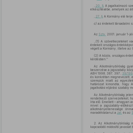
,,
20. §
A jogalkalmazó szer
elkészítésébe, amelyek az álta
,,
27. §
A Kormány elé terjes
c)
az érdekelt társadalmi s
Az
Sztv.
2001. január 1-jé
,,(1) A szövetkezeteket v
érdekelt országos érdekképvi
végett a Kormány, illetve az 
(2) A közös, országos érd
kérdésben.''
Az Alkotmánybíróság gyak
beszerzése a jogszabály közj
ABH 1998, 387, 397.;
39/1999
és konkrétan megnevezett, eg
szerepük miatt az egyeztet
határozat kimondta, hogy A
jogalkotási eljárási szabály 
Az Alkotmánybíróság jelen
rendelkező szervezeteket, ha
írta elő. Emellett – ahogyan 
mivel a jogszabály-előkész
alkotmányellenessége önma
maradéktalanul a
Jat.
és az
S
2. Az Alkotmánybíróság m
kapcsolódó módosító javaslat 