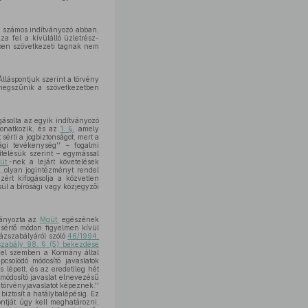
ja számos indítványozó abban,
a fel a kívülálló üzletrész-
kben szövetkezeti tagnak nem
 Álláspontjuk szerint a törvény
l megszűnik a szövetkezetben
gásolta az egyik indítványozó
vonatkozik, és az
1. §
, amely
 sérti a jogbiztonságot, mert a
gi tevékenység'' – fogalmi
télésük szerint – egymással
üt.
-nek a lejárt követelések
 ,,olyan jogintézményt rendel
ért kifogásolja a közvetlen
sül a bírósági vagy közjegyzői
tványozta az
Mgüt.
egészének
 sértő módon figyelmen kívül
zszabályáról szóló
46/1994.
zabály 98. § (5) bekezdése
zzel szemben a Kormány által
apcsolódó módosító javaslatok
lépett, és az eredetileg hét
 módosító javaslat elnevezésű
 törvényjavaslatot képeznek.''
biztosít a hatálybalépésig. Ez
ntját úgy kell meghatározni,