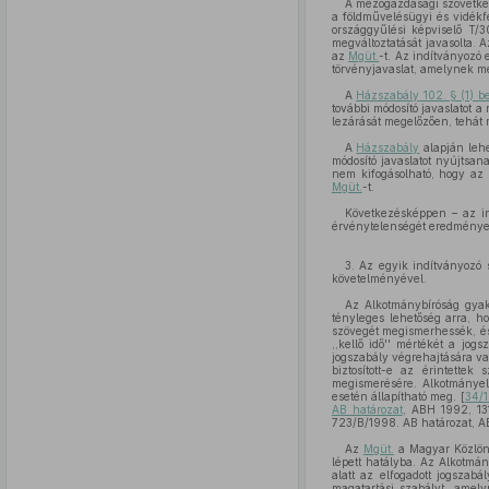
A mezőgazdasági szövetkez
a földművelésügyi és vidékfe
országgyűlési képviselő T/3
megváltoztatását javasolta. 
az
Mgüt.
-t. Az indítványozó 
törvényjavaslat, amelynek meg
A
Házszabály 102. § (1) 
további módosító javaslatot a
lezárását megelőzően, tehát m
A
Házszabály
alapján lehe
módosító javaslatot nyújtsa
nem kifogásolható, hogy az 
Mgüt.
-t.
Következésképpen – az in
érvénytelenségét eredménye
3. Az egyik indítványozó
követelményével.
Az Alkotmánybíróság gyak
tényleges lehetőség arra, ho
szövegét megismerhessék, és
,,kellő idő'' mértékét a jogs
jogszabály végrehajtására va
biztosított-e az érintettek
megismerésére. Alkotmányell
esetén állapítható meg. [
34/1
AB határozat
, ABH 1992, 13
723/B/1998. AB határozat, A
Az
Mgüt.
a Magyar Közlöny
lépett hatályba. Az Alkotmán
alatt az elfogadott jogszab
magatartási szabályt, amely