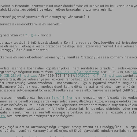
veket, a társadalmi szervezeteket és az érdekképviseleti szerveket be kell vonni az oly
luk képviselt és védett érdekeket, illetőleg társadalmi viszonyokat érintik.''
ztendő jogszabálytervezetről véleményt nyilvánítanak (...)
zervezetek és érdekképviseleti szervek.''
ig hatályban volt
113. §-a
kimondta:
agy azok tagságát érintő javaslatoknak a Kormány vagy az Országgyűlés elé terjesztés
seleti szerv, illetőleg a közös, országos érdekképviseleti szerv véleményét. Ha a vélemén
Országgyűlés elé kell terjeszteni.
ekképviseleti szerv előzetesen véleményt nyilvánít az Országgyűlés és a Kormány hatáskör
orlata szerint a közhatalmi jogosítványokkal nem rendelkező társadalmi, érdekképvi
ogi érvényességének nem feltétele. [
7/1993. (II. 15.) AB határozat
, ABH 1993, 418, 419.;
50
. (XII. 21.) AB határozat
, ABH 1999, 325, 349.] A
30/2000. (X. 11.) AB határozat
szerint ,,
yetértési, illetve véleményezési jogkörrel rendelkező szervezetek – a demokratikus döntés
ési kötelezettség vonatkozásában – közhatalminak, így a jogalkotó számára megkerül
lkotmánybíróságnak eseti mérlegeléssel kell eldöntenie azt a kérdést, hogy a külön
megszegése súlyosságánál fogva adott esetben eléri-e az alkotmánysértés szintjét. (ABK 200
 esetben megállapította, hogy az
Sztv. 113. §-a
nem nevezett meg kifejezetten és konkré
nem az ,,érdekelt országos érdekképviseleti szerv, illetőleg a közös, országos érdekképvi
arra az indítvány is utal – az érintett érdekképviseleti szervet nem zárták el teljesen a véle
ítés egy korábbi szakaszában kifejthette álláspontját. Mindezeket tekintetbe véve 
gában azért, mert az érintett országos érdekképviseleti szerv a jogszabály előké
ztv.
által biztosított véleményezési lehetőségével.
egvizsgálta azt az alkotmányossági kifogást, amely szerint az Országgyűlés – a jogál
benyújtása nyomán a Kormány által előterjesztett törvényjavaslattól minden pontjában eltérő 