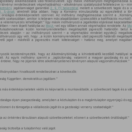
ogszabály alkalmazására való felkészülésre. Egy másik indítványozó megfogalmazása sze
ő törvényi rendelkezések végrehajtásához – alkotmányos szabályozást feltételezve is – mi
lkotmány
jogállamiságot garantáló
2. § (1) bekezdése
mellett a szövetkezeti tagok és a v
4. §-ának
sérelmét látja abban, hogy a Kormány elmulasztotta az egyeztetést a tör
t országos érdekképviseleti szervvel. Az indítvány megfogalmazása szerint a ,,Kormán
dik szakaszában, amikor is teljesen más alapállásban újrakezdték a kodifikációs munkát)
 véleményezés lehetőségét.'' Egy másik indítványozó a jogalkotási eljárással kapcsolatban
tétben – nem lépett hatályba az
Mgüt.
-vel egy időben annak végrehajtási rendelete. Az
Mgü
-tulajdonosoknak külön kormányrendeletben megállapított jogvesztő határidőn belül k
ndezek alapján – az indítványozó szerint – a végrehajtási rendelet egyidejű megalkot
indítványozó úgy véli, hogy ,,a külön kormányrendeletre utalt jogvesztő határidő megállapít
ető jogot – másfelől a jogvesztés miatt: kötelességet – határoz meg, amelyet magában
ványozók kezdeményezték, hogy az Alkotmánybíróság a kihirdetésétől kezdődő hatállyal
ét. Az egyik indítvány szerint a ,,jogbiztonság, valamint a magyar gazdaság és az ér
s érdeke, hogy ne jöjjenek létre alkotmányellenes törvényen alapuló vagyonátruházások.''
dítványokban hivatkozott rendelkezései a következők:
ság független, demokratikus jogállam.''
más érdekképviseletek védik és képviselik a munkavállalók, a szövetkezeti tagok és a váll
dasága olyan piacgazdaság, amelyben a köztulajdon és a magántulajdon egyenjogú és eg
lismeri és támogatja a vállalkozás jogát és a gazdasági verseny szabadságát.''
ja az önkéntes társuláson alapuló szövetkezeteket, elismeri a szövetkezetek önállóságát.''
ság biztosítja a tulajdonhoz való jogot.