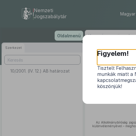
Nemzeti
Magyar 
Jogszabálytár
Ugrás
Oldalmenü
a
tartalomra
Szerkezet
Figyelem!
Tisztelt Felhasz
10/2001. (IV. 12.) AB határozat
munkák miatt a 
kapcsolatmegsza
köszönjük!
Az Alkotmánybíróság jogs
különvéleményével – meghoz