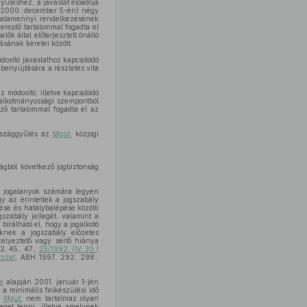
yűléshez, a javaslat előadója
tt (2000. december 5-én) négy
t valamennyi rendelkezésének
replő tartalommal fogadta el
ők által előterjesztett önálló
ásának keretei között.
ódosító javaslathoz kapcsolódó
 benyújtására a részletes vita
 módosító, illetve kapcsolódó
 alkotmányossági szempontból
ző tartalommal fogadta el az
Országgyűlés az
Mgüt.
közjogi
ágból következő jogbiztonság
 a jogalanyok számára legyen
gy az érintettek a jogszabály
se és hatálybalépése közötti
ogszabály jellegét, valamint a
írálható el, hogy a jogalkotó
teknek a jogszabály előzetes
zélyeztető vagy sértő hiánya
2, 45., 47.;
25/1992. (IV. 30.)
rozat
, ABH 1997, 292, 298.;
se
alapján 2001. január 1-jén
 a minimális felkészülési idő
z
Mgüt.
nem tartalmaz olyan
eget tenni, illetve amelynek