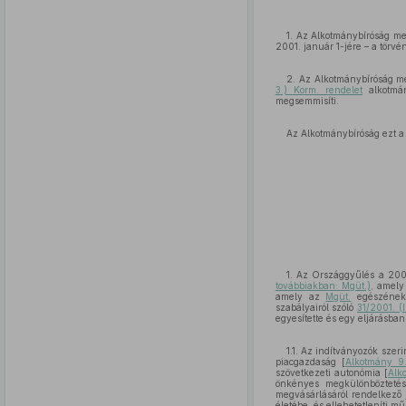
1. Az Alkotmánybíróság me
2001. január 1-jére – a törv
2. Az Alkotmánybíróság me
3.) Korm. rendelet
alkotmán
megsemmisíti.
Az Alkotmánybíróság ezt a
1. Az Országgyűlés a 200
továbbiakban: Mgüt.)
, amel
amely az
Mgüt.
egészének,
szabályairól szóló
31/2001. (I
egyesítette és egy eljárásban 
1.1. Az indítványozók szer
piacgazdaság [
Alkotmány 9
szövetkezeti autonómia [
Alk
önkényes megkülönböztetés
megvásárlásáról rendelkező
életébe, és ellehetetleníti m