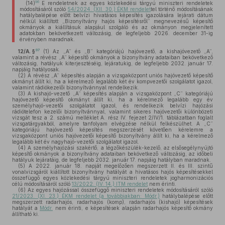
96
(14)
E rendeletnek az egyes közlekedési tárgyú miniszteri rendeletek
módosításáról szóló
54/2024. (XII. 30.) ÉKM rendelet
tel történő módosításának
hatálybalépése előtt belvízi hivatásos képesítés igazolására lejárati dátum
nélkül kiállított „Bizonyítvány hajós képesítésről” megnevezésű képesítő
okmányok a kiállításuk alapjául szolgáló és az okmányon megjelenített
adatokban bekövetkezett változásig, de legfeljebb 2026. december 31-ig
érvényben maradnak.
97
12/A. §
(1)
Az „A” és „B” kategóriájú hajóvezető, a kishajóvezető „A”,
valamint a révész „A” képesítő okmányok a bizonyítvány adataiban bekövetkező
változásig, hatályuk kiterjesztéséig, lejáratukig, de legfeljebb 2032. január 17.
napjáig hatályosak.
(2)
A révész „A” képesítés alapján a vizsgaközpont uniós hajóvezető képesítő
okmányt állít ki, ha a kérelmező legalább két év kompvezetői szolgálatot igazol,
valamint rádiókezelői bizonyítvánnyal rendelkezik.
(3)
A kishajó-vezető „A” képesítés alapján a vizsgaközpont „C” kategóriájú
hajóvezető képesítő okmányt állít ki, ha a kérelmező legalább egy év
személyhajó-vezetői szolgálatot igazol, és rendelkezik belvízi hajózási
rádiótelefon kezelői bizonyítvánnyal, valamint sikeres hajóvezetői különbözeti
vizsgát tesz a 2. számú melléklet A. rész IV. fejezet 2/IV/1. táblázatban foglalt
vizsgatárgyakból, amelyre tanfolyam elvégzése nélkül felkészülhet. A „C”
kategóriájú hajóvezető képesítés megszerzését követően kérelemre a
vizsgaközpont uniós hajóvezetői képesítő bizonyítvány állít ki, ha a kérelmező
legalább két év nagyhajó-vezetői szolgálatot igazol.
(4)
A személyhajózási szakértő, a légzőkészülék-kezelő, az elsősegélynyújtó
képesítő okmányok a bizonyítvány adataiban bekövetkező változásig, az időbeli
hatályuk lejáratáig, de legfeljebb 2032. január 17. napjáig hatályban maradnak.
(5)
A 2022. január 18. napját megelőzően megszerzett II. és III. szintű
vonalvizsgáról kiállított bizonyítvány hatályát a hivatásos hajós képesítésekkel
összefüggő egyes közlekedési tárgyú miniszteri rendeletek jogharmonizációs
célú módosításáról szóló
13/2022. (IV. 14.) ITM rendelet
nem érinti.
(6)
Az egyes hajózással összefüggő miniszteri rendeletek módosításáról szóló
21/2023. (XI. 23.) ÉKM rendelet (a továbbiakban: Módr.)
hatálybalépése előtt
megszerzett radarhajós, radarhajós (komp), radarhajós (kishajó) képesítések
hatályát a
Módr.
nem érinti, e képesítések alapján radarhajós képesítő okmány
állítható ki.