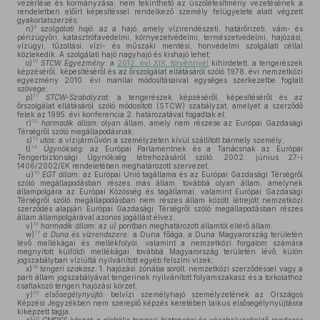
vezérlése és kormányzása; nem tekinthető az úszólétesítmény vezetésének a
rendeletben előírt képesítéssel rendelkező személy felügyelete alatt végzett
gyakorlatszerzés;
9
n)
szolgálati hajó:
az a hajó, amely vízirendészeti, határőrizeti, vám- és
pénzügyőri, katasztrófavédelmi, környezetvédelmi, természetvédelmi, hajózási,
vízügyi, tűzoltási, vízi- és műszaki mentési, honvédelmi szolgálati céllal
közlekedik. A szolgálati hajó nagyhajó és kishajó lehet;
10
o)
STCW Egyezmény:
a
2012. évi XIX. törvénnyel
kihirdetett, a tengerészek
képzéséről, képesítéséről és az őrszolgálat ellátásáról szóló 1978. évi nemzetközi
egyezmény 2010. évi manilai módosításaival egységes szerkezetbe foglalt
szövege;
11
p)
STCW-Szabályzat:
a tengerészek képzéséről, képesítéséről és az
őrszolgálat ellátásáról szóló módosított (STCW) szabályzat, amelyet a szerződő
felek az 1995. évi konferencia 2. határozatával fogadtak el;
12
r)
harmadik állam:
olyan állam, amely nem részese az Európai Gazdasági
Térségről szóló megállapodásnak;
13
s)
utas:
a vízijárművön a személyzeten kívül szállított bármely személy;
14
t)
Ügynökség:
az Európai Parlamentnek és a Tanácsnak az Európai
Tengerbiztonsági Ügynökség létrehozásáról szóló, 2002. június 27-i
1406/2002/EK rendeletében meghatározott szervezet;
15
u)
EGT állam:
az Európai Unió tagállama és az Európai Gazdasági Térségről
szóló megállapodásban részes más állam, továbbá olyan állam, amelynek
állampolgára az Európai Közösség és tagállamai, valamint Európai Gazdasági
Térségről szóló megállapodásban nem részes állam között létrejött nemzetközi
szerződés alapján Európai Gazdasági Térségről szóló megállapodásban részes
állam állampolgárával azonos jogállást élvez;
16
v)
harmadik állam:
az
u)
pontban meghatározott államtól eltérő állam;
17
w)
a Duna és vízrendszere:
a Duna főága, a Duna Magyarország területén
lévő mellékágai és mellékfolyói, valamint a nemzetközi forgalom számára
megnyitott külföldi mellékágai, továbbá Magyarország területén lévő, külön
jogszabályban víziúttá nyilvánított egyéb felszíni vizek;
18
x)
tengeri szakasz:
1. hajózási zónába sorolt, nemzetközi szerződéssel vagy a
parti állam jogszabályával tengerinek nyilvánított folyamszakasz és a torkolathoz
csatlakozó tengeri hajózási körzet;
19
y)
elsősegélynyújtó:
belvízi személyhajó személyzetének az Országos
Képzési Jegyzékben nem szereplő képzés keretében laikus elsősegélynyújtásra
kiképzett tagja.
20