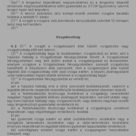
43
(5a)
A tengerész képesítések megszerzéséhez és a tengerész képesítő
okmányok meghosszabbításához előírt gyakorlatot az STCW Egyezmény szerinti
tengeri hajón kell teljesíteni.
44
(6)
A belvízi kedvtelési célú kishajó-vezetői elméleti vizsgára bocsátás
feltétele a betöltött 17. életév.
45
(7)
A vizsgát a vizsgára való jelentkezés benyújtásától számított 12 hónapon
belül meg kell kezdeni.
46
(8)
Vizsgabizottság
47
6. §
(1)
A vizsgát a vizsgaközpont által kijelölt vizsgabiztos vagy
vizsgabizottság előtt kell letenni.
48
(2)
A vizsgabizottság tagja (a továbbiakban: vizsgabiztos) az lehet, akit a
hajózási hatóság a Vizsgabiztosok Névjegyzékébe felvett. A Vizsgabiztosok
Névjegyzékében meg kell jelölni azokat a vizsgatárgyakat és témaköröket,
amelyek vizsgáira a Vizsgabiztosok Névjegyzékében szereplő vizsgabiztos
kijelölhető. A Képzőszerv által szervezett, nem a vizsgaközpont által kijelölt
tagokból álló vizsgabizottság előtt zajló vizsga esetén, a képzés jóváhagyásáról
szóló határozatban foglalt oktatók lehetnek a vizsgabizottság tagjai.
49
(3)
A Vizsgabiztosok Névjegyzékébe az vehető fel,
a)
aki
aa)
a hajózási hatóság erre a célra szervezett továbbképzését, valamint a
legalább ötévente megtartott ismeretfelújító továbbképzéseket sikeresen teljesíti,
ab)
a feleletválasztós tesztvizsga kivételével a vizsgatárgy ismeretkörét
magában foglaló legalább kétéves jóváhagyott képzésben szerzett oktatói vagy
egy éves hajózási hatósági vagy vizsgaszervezői, vagy kétéves nagyhajó vezetői
vagy tengerésztiszti gyakorlattal rendelkezik és
ac)
a feleletválasztós tesztvizsga kivételével a vizsgatárgyra vonatkozó
képesítéssel, vagy végzettséggel rendelkezik, továbbá
b)
aki
ba)
gyakorlati vizsga esetén az adott úszólétesítmény vezetésére vagy a
navigációs berendezés kezelésére vagy a rádió-berendezés kezelésére
érvényes képesítéssel és legalább kétéves gyakorlati tapasztalattal rendelkezik,
bb)
számítógépes elméleti vizsga esetén a vizsgaprogram használatára
kiképzett, vagy