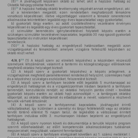
35
(8)
A jóváhagyott képzésen oktató az lehet, akit a hajózási hatóság az
Oktatók Névjegyzékébe felvett.
36
(9)
A hajózási hatóság oktatói tevékenység végzését annak engedélyezi, aki
a)
a kérelemben megjelölt, ezen rendeletben meghatározott témakörre
vonatkozó képesítéssel, illetve végzettséggel valamint a témakör ismereteinek
alkalmazása tekintetében legalább egy éves tapasztalattal vagy gyakorlattal,
b)
gyakorlati tárgy esetén, az adott úszólétesítmény vezetésére érvényes
képesítéssel és legalább egy éves gyakorlati tapasztalattal,
c)
szimulátor berendezés igénybevételével folytatott képzés esetén a
szükséges szimulátor kezelésével kapcsolatos, legalább 30 nap igazolt gyakorlati
tapasztalattal és instruktori képesítéssel
rendelkezik.
37
(10)
A hajózási hatóság az engedélyező határozatban megjelöli azon
vizsgatárgyakat és témaköröket, amelyek vizsgáira felkészítő képzésben az
oktató részt vehet.
38
4/A. §
(1)
A képző szerv az elméleti képzéshez a képzésben részesülő
személyek létszámának, valamint a tantermi és közegészségügyi előírásoknak
megfelelő oktatási helyiséget biztosít.
(2)
A képző szerv a gyakorlati képzéshez a képzés jellegének, a
vizsgahajónak megfelelő paraméterekkel rendelkező helyszínt, üzemképes hajót
és a képzéshez szükséges eszközöket, felszerelést biztosít.
(3)
A képző szerv a tanfolyam kezdete előtt legalább 5 munkanappal az
engedélyező hatóságnak és a vizsgaközpontnak írásban bejelenti a tanfolyam
tanrendjét, konzultációs rendjét, az oktatási helyszín pontos címét – továbbá
gyakorlati képzés esetén az oktató hajó azonosítóját –, a tantárgyak oktatási
időpontját, az oktatás időtartamát és előadójának a nevét, valamint a résztvevő
tanulók várható létszámát.
(4)
A képző szerv a tanfolyammal kapcsolatos, jóváhagyást érintő
változtatásokat, így különösen a személyi és tárgyi feltételektől vagy az oktatási
tervtől történő eltérést 15 napon belül, de legkésőbb a változással érintett
tanfolyam indulása előtti 3. munkanapon írásban bejelenti az engedélyező
hatóságnak.
(5)
A képző szerv nyomon követi és dokumentálja a tanulók képzési program
szerinti előrehaladását, az előírt kompetenciák alkalmazásképes tudásának
megszerzését, megújítását, valamint fenntartását.
(6)
A képző szerv a tanfolyam elvégzését követően az 1. számú melléklet I.