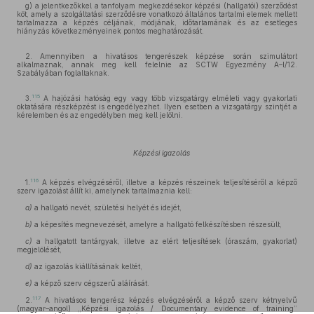
g) a jelentkezőkkel a tanfolyam megkezdésekor képzési (hallgatói) szerződést
köt, amely a szolgáltatási szerződésre vonatkozó általános tartalmi elemek mellett
tartalmazza a képzés céljának, módjának, időtartamának és az esetleges
hiányzás következményeinek pontos meghatározását.
2. Amennyiben a hivatásos tengerészek képzése során szimulátort
alkalmaznak, annak meg kell felelnie az SCTW Egyezmény A–I/12.
Szabályában foglaltaknak.
115
3.
A hajózási hatóság egy vagy több vizsgatárgy elméleti vagy gyakorlati
oktatására részképzést is engedélyezhet. Ilyen esetben a vizsgatárgy szintjét a
kérelemben és az engedélyben meg kell jelölni.
Képzési igazolás
116
1.
A képzés elvégzéséről, illetve a képzés részeinek teljesítéséről a képző
szerv igazolást állít ki, amelynek tartalmaznia kell:
a)
a hallgató nevét, születési helyét és idejét,
b)
a képesítés megnevezését, amelyre a hallgató felkészítésben részesült,
c)
a hallgatott tantárgyak, illetve az elért teljesítések (óraszám, gyakorlat)
megjelölését,
d)
az igazolás kiállításának keltét,
e)
a képző szerv cégszerű aláírását.
117
2.
A hivatásos tengerész képzés elvégzéséről a képző szerv kétnyelvű
(magyar–angol) „Képzési igazolás / Documentary evidence of training”