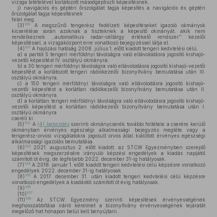
vizsga letételével korlátozott másodgéptiszti képesítésnek,
j)
navigációs és géptéri őrszolgálat tagja képesítés a navigációs és géptéri
őrszolgálat tagja képesítésnek
felel meg.
100
(3)
A megszűnő tengerész fedélzeti képesítéseket igazoló okmányok
kicserélése során azoknak a tiszteknek a képesítő okmányát, akik nem
rendelkeznek ,,automatikus radar-céltárgy értékelő rendszer'' kezelői
képesítéssel, a vizsgaközpont erre vonatkozó bejegyzéssel látja el.
101
(4)
A hajózási hatóság 2008. július 1. előtt kiadott tengeri kedvtelési célú,
a)
a parttól 5 tengeri mérföldnyi távolságra való eltávolodásra jogosító kishajó-
vezetői képesítést IV. osztályú okmányra,
b)
a 30 tengeri mérföldnyi távolságra való eltávolodásra jogosító kishajó-vezetői
képesítést a korlátozott tengeri rádiókezelői bizonyítvány bemutatása után III.
osztályú okmányra,
c)
a 150 tengeri mérföldnyi távolságra való eltávolodásra jogosító kishajó-
vezetői képesítést a korlátlan rádiókezelői bizonyítvány bemutatása után II.
osztályú okmányra,
d)
a korlátlan tengeri mérföldnyi távolságra való eltávolodásra jogosító kishajó-
vezetői képesítést a korlátlan rádiókezelői bizonyítvány bemutatása után I.
osztályú okmányra
cseréli ki.
102
(5)
A
(4) bekezdés
szerinti okmánycserék további feltétele a cserére kerülő
okmányban érvényes egészségi alkalmassági bejegyzés megléte vagy a
tengerész-orvosi vizsgálatokra jogosult orvos által kiállított érvényes egészségi
alkalmassági igazolás bemutatása.
103
(6)
2021. augusztus 2. előtt kiadott, az STCW Egyezményben szereplő
képesítések megszerzésére irányuló képzési engedélyek a kiadás napjától
számított öt évig, de legfeljebb 2022. december 31-ig hatályosak.
104
(7)
A 2018. január 1. előtt kiadott tengeri kedvtelési célú képzésre vonatkozó
engedélyek 2022. december 31-ig hatályosak.
105
(8)
A 2017. december 31. után kiadott tengeri kedvtelési célú képzésre
vonatkozó engedélyek a kiadástól számított öt évig hatályosak.
106
(9)
107
(10)
108
(11)
Az STCW Egyezmény szerinti képesítések érvényességének
meghosszabbítása iránti kérelmet a bizonyítvány érvényességének lejáratát
megelőző hat hónapon belül kell benyújtani.