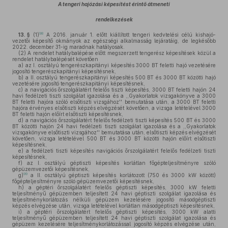
A tengeri hajózási képesítést érintő átmeneti
rendelkezések
98
13. §
(1)
A 2016. január 1. előtt kiállított tengeri kedvtelési célú kishajó-
vezetői képesítő okmányok az egészségi alkalmasság lejáratáig, de legkésőbb
2022. december 31-ig maradnak hatályosak.
(2)
A rendelet hatálybalépése előtt megszerzett tengerész képesítések közül a
rendelet hatálybalépését követően
a)
az I. osztályú tengerészkapitányi képesítés 3000 BT feletti hajó vezetésére
jogosító tengerészkapitányi képesítésnek,
b)
a II. osztályú tengerészkapitányi képesítés 500 BT és 3000 BT közötti hajó
vezetésére jogosító tengerészkapitányi képesítésnek,
c)
a navigációs őrszolgálatért felelős tiszti képesítés, 3000 BT feletti hajón 24
havi fedélzeti tiszti szolgálat igazolása és a ,,Gyakorlatok vizsgakönyve a 3000
BT feletti hajóra szóló elsőtiszti vizsgához'' bemutatása után, a 3000 BT feletti
hajóra érvényes elsőtiszti képzés elvégzését követően, a vizsga letételével 3000
BT feletti hajón előírt elsőtiszti képesítésnek,
d)
a navigációs őrszolgálatért felelős fedélzeti tiszti képesítés 500 BT és 3000
BT közötti hajón 24 havi fedélzeti tiszti szolgálat igazolása és a ,,Gyakorlatok
vizsgakönyve elsőtiszti vizsgához'' bemutatása után, elsőtiszti képzés elvégzését
követően, vizsga letételével 500 BT és 3000 BT közötti hajón előírt elsőtiszti
képesítésnek,
e)
a fedélzeti tiszti képesítés navigációs őrszolgálatért felelős fedélzeti tiszti
képesítésnek,
f)
az I. osztályú géptiszti képesítés korlátlan főgépteljesítményre szóló
gépüzemvezetői képesítésnek,
99
g)
a II. osztályú géptiszti képesítés korlátozott (750 és 3000 kW között)
főgépteljesítményre szóló gépüzemvezetői képesítésnek,
h)
a géptéri őrszolgálatért felelős géptiszti képesítés, 3000 kW feletti
teljesítményű gépüzemben teljesített 24 havi géptiszti szolgálat igazolása és
teljesítménykorlátozás nélküli gépüzem kezelésére jogosító másodgéptiszti
képzés elvégzése után, vizsga letételével korlátlan másodgéptiszti képesítésnek,
i)
a géptéri őrszolgálatért felelős géptiszti képesítés, 3000 kW alatti
teljesítményű gépüzemben teljesített 24 havi géptiszti szolgálat igazolása és
gépüzem kezelésére teljesítménykorlátozással jogosító képzés elvégzése után,