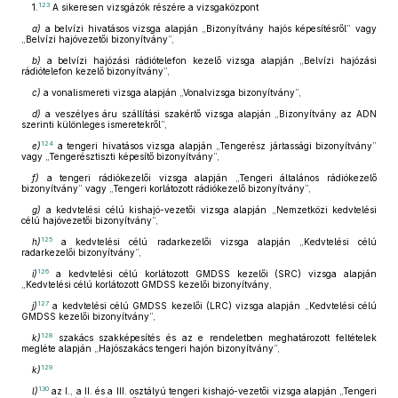
123
1.
A sikeresen vizsgázók részére a vizsgaközpont
a)
a belvízi hivatásos vizsga alapján „Bizonyítvány hajós képesítésről” vagy
„Belvízi hajóvezetői bizonyítvány”,
b)
a belvízi hajózási rádiótelefon kezelő vizsga alapján „Belvízi hajózási
rádiótelefon kezelő bizonyítvány”,
c)
a vonalismereti vizsga alapján „Vonalvizsga bizonyítvány”,
d)
a veszélyes áru szállítási szakértő vizsga alapján „Bizonyítvány az ADN
szerinti különleges ismeretekről”,
124
e)
a tengeri hivatásos vizsga alapján „Tengerész jártassági bizonyítvány”
vagy „Tengerésztiszti képesítő bizonyítvány”,
f)
a tengeri rádiókezelői vizsga alapján „Tengeri általános rádiókezelő
bizonyítvány” vagy „Tengeri korlátozott rádiókezelő bizonyítvány”,
g)
a kedvtelési célú kishajó-vezetői vizsga alapján „Nemzetközi kedvtelési
célú hajóvezetői bizonyítvány”,
125
h)
a kedvtelési célú radarkezelői vizsga alapján „Kedvtelési célú
radarkezelői bizonyítvány”,
126
i)
a kedvtelési célú korlátozott GMDSS kezelői (SRC) vizsga alapján
„Kedvtelési célú korlátozott GMDSS kezelői bizonyítvány,
127
j)
a kedvtelési célú GMDSS kezelői (LRC) vizsga alapján „Kedvtelési célú
GMDSS kezelői bizonyítvány”,
128
k)
szakács szakképesítés és az e rendeletben meghatározott feltételek
megléte alapján „Hajószakács tengeri hajón bizonyítvány”,
129
k)
130
l)
az I., a II. és a III. osztályú tengeri kishajó-vezetői vizsga alapján „Tengeri