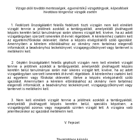
Vizsga alóli további mentességek, egyenértékű vizsgatárgyak, képesítések
hivatásos tengerész vizsgák esetén
1. Fedélzeti őrszolgálatért felelős fedélzeti tiszti vizsgán nem kell elméleti
vizsgát tennie a jelöltnek azokból a tantárgyakból, amelyekből jóváhagyott
képzés keretén belül tanulmányai során sikeres vizsgát tett, kivéve, ha az adott
vizsgatárgyban szerzett ismeretek öt évnél régebbiek. A kérelemhez csatolni kell
az egyetemi/főiskolai oklevelet, illetve a képzés elvégzéséről szóló igazolást.
Amennyiben a kérelem elbírálásához az okmány nem tartalmaz elegendő
információt, a beadványhoz leckekönyvet, vizsgajegyzőkönyvet vagy tantervet is
mellékelni kell.
2. Géptéri őrszolgálatért felelős géptiszti vizsgán nem kell elméleti vizsgát
tennie a jelöltnek azokból a tantárgyakból, amelyekből jóváhagyott képzés
keretén belül tanulmányai során már sikeres vizsgát tett, kivéve, ha az adott
vizsgatárgyban szerzett ismeretek öt évnél régebbiek. A kérelemhez csatolni kell
az egyetemi vagy főiskolai oklevelet, illetve a képzés elvégzéséről szóló
igazolást. Amennyiben a kérelem elbírálásához az okmány nem tartalmaz
elegendő információt, a beadványhoz leckekönyvet, vizsgajegyzőkönyvet vagy
tantervet is mellékelni kell.
3. Nem kell elméleti vizsgát tennie a jelöltnek azokból a tantárgyakból,
amelyekből jóváhagyott képzés keretén belül, speciális képzésen, a
vizsgatárgyból azonos vagy magasabb szinten vizsgát tett. A vizsgára való
jelentkezéskor az igazolást mellékelni kell.
V. Fejezet
Távoktatásos képzés