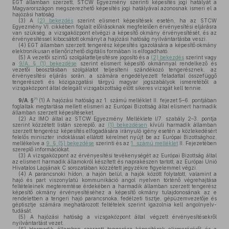
EGT államban szerzett, STCW Egyezmény szerinti képesítés jogi hatályát a
Magyarországon megszerezhető képesítés jogi hatályával azonosnak ismeri el a
hajózási hatóság.
(3)
A
(2) bekezdés
szerint elismert képesítések esetén, ha az STCW
Egyezmény VI. cikkében foglalt előírásoknak megfelelően érvényesítési eljárásra
van szükség, a vizsgaközpont elvégzi a képesítő okmány érvényesítését, és az
érvényesítéssel kibocsátott okmányt a hajózási hatóság nyilvántartásba veszi.
(4)
EGT államban szerzett tengerész képesítés igazolására a képesítő okmány
elektronikusan ellenőrizhető digitális formában is elfogadható.
(5)
A vezetői szintű szolgálatteljesítésre jogosító és a
(2) bekezdés
szerint vagy
a
9/A. § (1) bekezdése
szerint elismert képesítő okmánnyal rendelkező és
vezetői beosztásban szolgálatot teljesíteni szándékozó tengerésznek, az
érvényesítési eljárás során, a számára engedélyezett feladattal összefüggő
tengerészeti és közigazgatási tárgyú magyar jogszabályok ismeretéből a
vizsgaközpont által delegált vizsgabizottság előtt sikeres vizsgát kell tennie.
71
9/A. §
(1)
A hajózási hatóság az 1. számú melléklet II. fejezet 5–6. pontjában
foglaltak megtartása mellett elismeri az Európai Bizottság által elismert harmadik
államban szerzett képesítéseket.
(2)
Az IMO által az STCW Egyezmény Melléklete I/7. szabály 2–3. pontja
szerint közzétett listán szereplő, az
(1) bekezdésen
kívüli harmadik államban
szerzett tengerész képesítés elfogadására irányuló igény esetén a közlekedésért
felelős miniszter indoklással ellátott kérelmet nyújt be az Európai Bizottsághoz,
mellékelve a
9. § (5) bekezdése
szerinti és az
1. számú melléklet
II. Fejezetében
szereplő információkat.
(3)
A vizsgaközpont az érvényesítési tevékenységét az Európai Bizottság által
az elismert harmadik államokról készített és naprakészen tartott, az Európai Unió
Hivatalos Lapjának C sorozatában közzétett jegyzékre figyelemmel végzi.
(4)
A parancsnoki hídon, a hajón belül, a hajók között folytatott, valamint a
hajó és part viszonylatú kommunikáció angol nyelven történő végrehajtása
feltételeinek megteremtése érdekében a harmadik államban szerzett tengerész
képesítő okmány érvényesítéséhez a képesítő okmány tulajdonosának az e
rendeletben a tengeri hajó parancsnoka, fedélzeti tisztje, gépüzemvezetője és
géptisztje számára meghatározott feltételek szerint igazolnia kell angolnyelv-
tudását.
(5)
A hajózási hatóság a vizsgaközpont által végzett érvényesítésekről
nyilvántartást vezet.