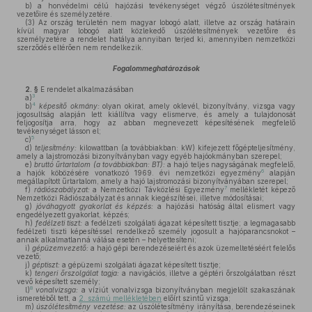
b)
a honvédelmi célú hajózási tevékenységet végző úszólétesítmények
vezetőire és személyzetére.
(3)
Az ország területén nem magyar lobogó alatt, illetve az ország határain
kívül magyar lobogó alatt közlekedő úszólétesítmények vezetőire és
személyzetére a rendelet hatálya annyiban terjed ki, amennyiben nemzetközi
szerződés eltérően nem rendelkezik.
Fogalommeghatározások
2. §
E rendelet alkalmazásában
3
a)
4
b)
képesítő okmány:
olyan okirat, amely oklevél, bizonyítvány, vizsga vagy
jogosultság alapján lett kiállítva vagy elismerve, és amely a tulajdonosát
feljogosítja arra, hogy az abban megnevezett képesítésének megfelelő
tevékenységet lásson el;
5
c)
d)
teljesítmény:
kilowattban (a továbbiakban: kW) kifejezett főgépteljesítmény,
amely a lajstromozási bizonyítványban vagy egyéb hajóokmányban szerepel;
e)
bruttó űrtartalom (a továbbiakban: BT):
a hajó teljes nagyságának megfelelő,
6
a hajók köbözésére vonatkozó 1969. évi nemzetközi egyezmény
alapján
megállapított űrtartalom, amely a hajó lajstromozási bizonyítványában szerepel;
7
f)
rádiószabályzat:
a Nemzetközi Távközlési Egyezmény
mellékletét képező
Nemzetközi Rádiószabályzat és annak kiegészítései, illetve módosításai;
g)
jóváhagyott gyakorlat és képzés:
a hajózási hatóság által elismert vagy
engedélyezett gyakorlat, képzés;
h)
fedélzeti tiszt:
a fedélzeti szolgálati ágazat képesített tisztje; a legmagasabb
fedélzeti tiszti képesítéssel rendelkező személy jogosult a hajóparancsnokot –
annak alkalmatlanná válása esetén – helyettesíteni;
i)
gépüzemvezető:
a hajó gépi berendezéseiért és azok üzemeltetéséért felelős
vezető;
j)
géptiszt:
a gépüzemi szolgálati ágazat képesített tisztje;
k)
tengeri őrszolgálat tagja:
a navigációs, illetve a géptéri őrszolgálatban részt
vevő képesített személy;
8
l)
vonalvizsga:
a víziút vonalvizsga bizonyítványban megjelölt szakaszának
ismeretéből tett, a
2. számú mellékletében
előírt szintű vizsga;
m)
úszólétesítmény vezetése:
az úszólétesítmény irányítása, berendezéseinek