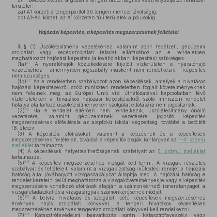
z)
GMDSS körzet:
a globális tengeri biztonsági és vészhelyzetjelző rendszer
területei:
za)
A1 körzet: a tengerparttól 30 tengeri mérföld távolságig,
zb)
A1–A4 körzet: az A1 körzeten túli területek a pólusokig.
Hajózási képesítés, a képesítés megszerzésének feltételei
3. §
(1)
Úszólétesítmény vezetéséhez, valamint azon fedélzeti, gépüzemi
szolgálati vagy segédszolgálati feladat ellátásához az e rendeletben
meghatározott hajózási képesítés (a továbbiakban: képesítés) szükséges.
21
(1a)
A nyaralóhajók közlekedésére kijelölt vízterületen a nyaralóhajó
vezetéséhez – amennyiben jogszabály másként nem rendelkezik – képesítés
nem szükséges.
22
(1b)
Az e rendeletben szabályozott azon képesítések, amelyek a hivatásos
hajózási képesítésekről szóló miniszteri rendeletben foglalt követelményeknek
nem felelnek meg, az Európai Unió vízi úthálózatával kapcsolatban lévő
vízterületeken a hivatásos hajózási képesítésekről szóló miniszteri rendelet
hatálya alá tartozó úszólétesítményeken szolgálat ellátására nem jogosítanak.
23
(2)
Ha e rendelet eltérően nem rendelkezik, úszólétesítmény önálló
vezetésére, valamint gépüzemének vezetésére jogosító képesítés
megszerzésének előfeltétele az alapfokú iskolai végzettség, továbbá a betöltött
18. életév.
(3)
A képesítési előírásokat, valamint a képzésnek és a képesítések
megszerzésének feltételeit, továbbá a képesítővizsgák tantárgyait az
1–4. számú
melléklet
tartalmazza.
(4)
A képesítések helyettesíthetőségének szabályait az
5. számú melléklet
tartalmazza.
24
(5)
A képesítés megszerzéséhez vizsgát kell tenni. A vizsgák részletes
szabályait és feltételeit, valamint a vizsgabizottság működési rendjét a hajózási
hatóság által jóváhagyott vizsgaszabályzat állapítja meg. A hajózási hatóság e
rendelet keretein belül meghatározza a vizsgakövetelményekre vagy a képesítés
megszerzésére vonatkozó előírások alapján a számonkérhető ismeretanyagot, a
vizsgafeladatokat és a vizsgatárgyak számonkérésének módját.
25
(6)
A belvízi hivatásos és szolgálati célú képesítések megszerzéséhez
érvényes hajós szolgálati könyvvel, a tengeri hivatásos képesítések
megszerzéséhez érvényes tengerész szolgálati könyvvel kell rendelkezni.
26
(7)
Katasztrófavédelmi beavatkozás során, katasztrófaveszély vagy