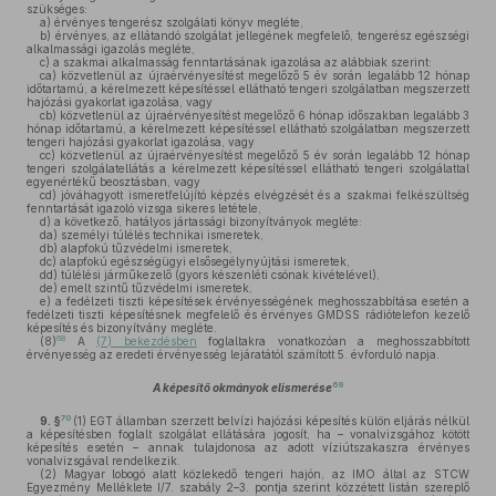
szükséges:
a)
érvényes tengerész szolgálati könyv megléte,
b)
érvényes, az ellátandó szolgálat jellegének megfelelő, tengerész egészségi
alkalmassági igazolás megléte,
c)
a szakmai alkalmasság fenntartásának igazolása az alábbiak szerint:
ca)
közvetlenül az újraérvényesítést megelőző 5 év során legalább 12 hónap
időtartamú, a kérelmezett képesítéssel ellátható tengeri szolgálatban megszerzett
hajózási gyakorlat igazolása, vagy
cb)
közvetlenül az újraérvényesítést megelőző 6 hónap időszakban legalább 3
hónap időtartamú, a kérelmezett képesítéssel ellátható szolgálatban megszerzett
tengeri hajózási gyakorlat igazolása, vagy
cc)
közvetlenül az újraérvényesítést megelőző 5 év során legalább 12 hónap
tengeri szolgálatellátás a kérelmezett képesítéssel ellátható tengeri szolgálattal
egyenértékű beosztásban, vagy
cd)
jóváhagyott ismeretfelújító képzés elvégzését és a szakmai felkészültség
fenntartását igazoló vizsga sikeres letétele,
d)
a következő, hatályos jártassági bizonyítványok megléte:
da)
személyi túlélés technikai ismeretek,
db)
alapfokú tűzvédelmi ismeretek,
dc)
alapfokú egészségügyi elsősegélynyújtási ismeretek,
dd)
túlélési járműkezelő (gyors készenléti csónak kivételével),
de)
emelt szintű tűzvédelmi ismeretek,
e)
a fedélzeti tiszti képesítések érvényességének meghosszabbítása esetén a
fedélzeti tiszti képesítésnek megfelelő és érvényes GMDSS rádiótelefon kezelő
képesítés és bizonyítvány megléte.
68
(8)
A
(7) bekezdésben
foglaltakra vonatkozóan a meghosszabbított
érvényesség az eredeti érvényesség lejáratától számított 5. évforduló napja.
69
A képesítő okmányok elismerése
70
9. §
(1)
EGT államban szerzett belvízi hajózási képesítés külön eljárás nélkül
a képesítésben foglalt szolgálat ellátására jogosít, ha – vonalvizsgához kötött
képesítés esetén – annak tulajdonosa az adott víziútszakaszra érvényes
vonalvizsgával rendelkezik.
(2)
Magyar lobogó alatt közlekedő tengeri hajón, az IMO által az STCW
Egyezmény Melléklete I/7. szabály 2–3. pontja szerint közzétett listán szereplő