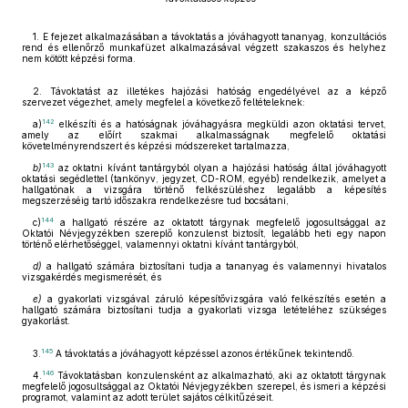
1. E fejezet alkalmazásában a távoktatás a jóváhagyott tananyag, konzultációs
rend és ellenőrző munkafüzet alkalmazásával végzett szakaszos és helyhez
nem kötött képzési forma.
2. Távoktatást az illetékes hajózási hatóság engedélyével az a képző
szervezet végezhet, amely megfelel a következő feltételeknek:
142
a)
elkészíti és a hatóságnak jóváhagyásra megküldi azon oktatási tervet,
amely az előírt szakmai alkalmasságnak megfelelő oktatási
követelményrendszert és képzési módszereket tartalmazza,
143
b)
az oktatni kívánt tantárgyból olyan a hajózási hatóság által jóváhagyott
oktatási segédlettel (tankönyv, jegyzet, CD-ROM, egyéb) rendelkezik, amelyet a
hallgatónak a vizsgára történő felkészüléshez legalább a képesítés
megszerzéséig tartó időszakra rendelkezésre tud bocsátani,
144
c)
a hallgató részére az oktatott tárgynak megfelelő jogosultsággal az
Oktatói Névjegyzékben szereplő konzulenst biztosít, legalább heti egy napon
történő elérhetőséggel, valamennyi oktatni kívánt tantárgyból,
d)
a hallgató számára biztosítani tudja a tananyag és valamennyi hivatalos
vizsgakérdés megismerését, és
e)
a gyakorlati vizsgával záruló képesítővizsgára való felkészítés esetén a
hallgató számára biztosítani tudja a gyakorlati vizsga letételéhez szükséges
gyakorlást.
145
3.
A távoktatás a jóváhagyott képzéssel azonos értékűnek tekintendő.
146
4.
Távoktatásban konzulensként az alkalmazható, aki az oktatott tárgynak
megfelelő jogosultsággal az Oktatói Névjegyzékben szerepel, és ismeri a képzési
programot, valamint az adott terület sajátos célkitűzéseit.