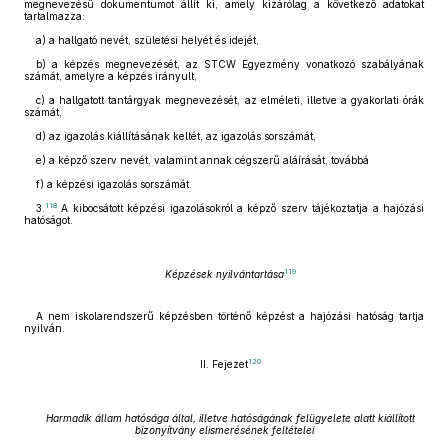
megnevezésű dokumentumot állít ki, amely kizárólag a következő adatokat
tartalmazza:
a) a hallgató nevét, születési helyét és idejét,
b) a képzés megnevezését, az STCW Egyezmény vonatkozó szabályának
számát, amelyre a képzés irányult,
c) a hallgatott tantárgyak megnevezését, az elméleti, illetve a gyakorlati órák
számát,
d) az igazolás kiállításának keltét, az igazolás sorszámát,
e) a képző szerv nevét, valamint annak cégszerű aláírását, továbbá
f) a képzési igazolás sorszámát.
118
3.
A kibocsátott képzési igazolásokról a képző szerv tájékoztatja a hajózási
hatóságot.
119
Képzések nyilvántartása
A nem iskolarendszerű képzésben történő képzést a hajózási hatóság tartja
nyilván.
120
II. Fejezet
Harmadik állam hatósága által, illetve hatóságának felügyelete alatt kiállított
bizonyítvány elismerésének feltételei