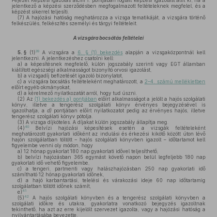
Fejezet Képzési Igazolás alcím 1. pontjában foglalt képzési igazolást állít ki, ha a
jelentkező a képzési szerződésben megfogalmazott feltételeknek megfelel, és a
képzést sikerrel teljesíti.
(7)
A hajózási hatóság meghatározza a vizsga tematikáját, a vizsgára történő
felkészülés, felkészítés személyi és tárgyi feltételeit.
A vizsgára bocsátás feltételei
39
5. §
(1)
A vizsgára a
6. § (1) bekezdés
alapján a vizsgaközpontnál kell
jelentkezni. A jelentkezéshez csatolni kell:
a)
a képesítésnek megfelelő, külön jogszabály szerinti vagy EGT államban
kiállított egészségi alkalmasságot bizonyító orvosi igazolást,
b)
a vizsgadíj befizetését igazoló bizonylatot,
c)
a vizsgára bocsátás feltételeként meghatározott, a
2–4. számú mellékletben
előírt egyéb okmányokat,
d)
a kérelmező nyilatkozatát arról, hogy tud úszni.
(2)
Az
(1) bekezdés a) pontjában
előírt alkalmasságot a jelölt a hajós szolgálati
könyv, illetve a tengerész szolgálati könyv érvényes bejegyzésével is
igazolhatja, a
d)
pontjában előírt nyilatkozatot pedig az érvényes hajós, illetve
tengerész szolgálati könyv pótolja.
(3)
A vizsga díjköteles. A díjakat külön jogszabály állapítja meg.
40
(4)
Belvízi hajózási képesítések esetén a vizsgák feltételeként
meghatározott gyakorlati időként az indulási és érkezési kikötő között úton lévő
hajón szolgálatban töltött – hajós szolgálati könyvben igazolt – időtartamot kell
figyelembe venni oly módon, hogy
a)
12 hónap gyakorlat 180 nap gyakorlati idővel teljesíthető,
b)
belvízi hajózásban 365 egymást követő napon belül legfeljebb 180 nap
gyakorlati idő vehető figyelembe,
c)
a tengeri, partmenti vagy halászhajózásban 250 nap gyakorlati idő
számítható 12 hónap gyakorlati időnek,
d)
a hajó karbantartási, telelési és várakozási ideje 60 nap időtartamig
szolgálatban töltött időnek számít,
41
e)
42
(5)
A hajós szolgálati könyvben és a tengerész szolgálati könyvben a
szolgálati időkre és utakra, gyakorlatra vonatkozó bejegyzés igazoltnak
tekinthető, ha azt az erre kijelölt szervezet igazolta, vagy a hajózási hatóság a
nyilvántartásába bevezette.