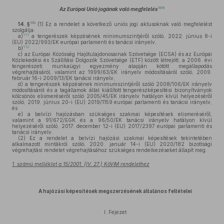
109
Az Európai Unió jogának való megfelelés
110
14. §
(1)
Ez a rendelet a következő uniós jogi aktusoknak való megfelelést
szolgálja:
111
a)
a tengerészek képzésének minimumszintjéről szóló, 2022. június 8-i
(EU) 2022/993/EK európai parlamenti és tanácsi irányelv,
112
b)
c)
az Európai Közösség Hajótulajdonosainak Szövetsége (ECSA) és az Európai
Közlekedési és Szállítási Dolgozók Szövetsége (ETF) között létrejött, a 2006. évi
tengerészeti munkaügyi egyezmény alapján kötött megállapodás
végrehajtásáról, valamint az 1999/63/EK irányelv módosításáról szóló, 2009.
február 16-i 2009/13/EK tanácsi irányelv,
d)
a tengerészek képzésének minimumszintjéről szóló 2008/106/EK irányelv
módosításáról és a tagállamok által kiállított tengerészképesítési bizonyítványok
kölcsönös elismeréséről szóló 2005/45/EK irányelv hatályon kívül helyezéséről
szóló, 2019. június 20-i (EU) 2019/1159 európai parlamenti és tanácsi irányelv,
és
e)
a belvízi hajózásban szükséges szakmai képesítések elismeréséről,
valamint a 91/672/EGK és a 96/50/EK tanácsi irányelv hatályon kívül
helyezéséről szóló, 2017. december 12-i (EU) 2017/2397 európai parlamenti és
tanácsi irányelv.
(2)
Ez a rendelet a belvízi hajózási szakmai képesítések tekintetében
alkalmazott mintákról szóló, 2020. január 14-i (EU) 2020/182 bizottsági
végrehajtási rendelet végrehajtásához szükséges rendelkezéseket állapít meg.
1. számú melléklet a 15/2001. (IV. 27.) KöViM rendelethez
A hajózási képesítések megszerzésének általános feltételei
I. Fejezet