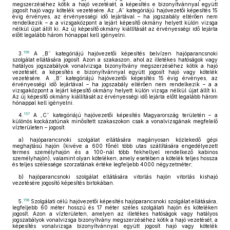
megszerzéséhez kötik a hajó vezetését, a képesítés e bizonyítvánnyal együtt
jogosít hajó vagy kötelék vezetésére. Az „A” kategóriájú hajóvezetői képesítés 15
évig érvényes, az érvényességi idő lejártával – ha jogszabály eltérően nem
rendelkezik – a a vizsgaközpont a lejárt képesítő okmány helyett külön vizsga
nélkül újat állít ki. Az új képesítő okmány kiállítását az érvényességi idő lejárta
előtt legalább három hónappal kell igényelni.
156
3.
A „B” kategóriájú hajóvezetői képesítés belvízen hajóparancsnoki
szolgálat ellátására jogosít. Azon a szakaszon, ahol az illetékes hatóságok vagy
hatályos jogszabályok vonalvizsga bizonyítvány megszerzéséhez kötik a hajó
vezetését, a képesítés e bizonyítvánnyal együtt jogosít hajó vagy kötelék
vezetésére. A „B” kategóriájú hajóvezetői képesítés 15 évig érvényes, az
érvényességi idő lejártával – ha jogszabály eltérően nem rendelkezik – a a
vizsgaközpont a lejárt képesítő okmány helyett külön vizsga nélkül újat állít ki.
Az új képesítő okmány kiállítását az érvényességi idő lejárta előtt legalább három
hónappal kell igényelni.
157
4.
A „C” kategóriájú hajóvezetői képesítés Magyarország területén – a
különös kockázatúnak minősített szakaszokon csak a vonalvizsgának megfelelő
vízterületen – jogosít:
a) hajóparancsnoki szolgálat ellátására magányosan közlekedő gépi
meghajtású hajón (kivéve a 600 főnél több utas szállítására engedélyezett
termes személyhajón és a 100-nál több fekhellyel rendelkező kabinos
személyhajón), valamint olyan köteléken, amely esetében a kötelék teljes hossza
és teljes szélessége szorzatának értéke legfeljebb 4000 négyzetméter;
b) hajóparancsnoki szolgálat ellátására vitorlás hajón vitorlás kishajó
vezetésére jogosító képesítés birtokában.
158
5.
Szolgálati célú hajóvezetői képesítés hajóparancsnoki szolgálat ellátására,
legfeljebb 60 méter hosszú és 17 méter széles szolgálati hajón és köteléken
jogosít. Azon a vízterületen, amelyen az illetékes hatóságok vagy hatályos
jogszabályok vonalvizsga bizonyítvány megszerzéséhez kötik a hajó vezetését, a
képesítés vonalvizsga bizonyítvánnyal együtt jogosít hajó vagy kötelék