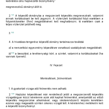
kedvtelési célú hajóvezetői bizonyítvány”
megnevezésű okmányt állít ki.
131
2.
A képesítő okmányba a megszerzett képesítés megnevezését, valamint
annak korlátozásait be kell jegyezni. A vízterületi korlátozást folyó esetében a
folyamkilométer (fkm) megjelölésével kell meghatározni, tó esetében csak a
teljes vízterület jelölhető meg.
132
3.
4. A hivatásos tengerész képesítő okmány tartalmazza továbbá
a)
a nemzetközi egyezmény képesítésre vonatkozó szabályának megjelölését,
133
b)
a beosztást, a tevékenységi kört, a szintet, valamint a korlátozásokat (ha
vannak ilyenek).
IV. Fejezet
Mentesítések, felmentések
1. A gyakorlati vizsga alól felmentés nem adható.
134
2.
Hajózási képesítéssel már rendelkező jelölt a megszerzendő képesítés
vizsgatárgyai közül kérelemre azok alól kaphat felmentést, amelyekből az előző
képesítés megszerzése alkalmával, vagy iskolarendszerű képzés keretében
azonos vagy magasabb szinten sikeres vizsgát tett. A kérelemhez mellékelni kell
a képesítő bizonyítványt.