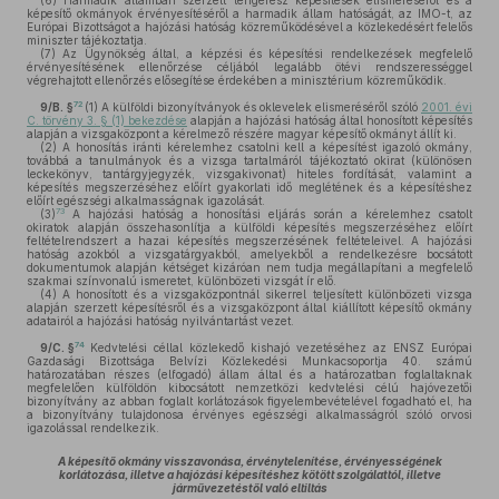
(6)
Harmadik államban szerzett tengerész képesítések elismeréséről és a
képesítő okmányok érvényesítéséről a harmadik állam hatóságát, az IMO-t, az
Európai Bizottságot a hajózási hatóság közreműködésével a közlekedésért felelős
miniszter tájékoztatja.
(7)
Az Ügynökség által, a képzési és képesítési rendelkezések megfelelő
érvényesítésének ellenőrzése céljából legalább ötévi rendszerességgel
végrehajtott ellenőrzés elősegítése érdekében a minisztérium közreműködik.
72
9/B. §
(1)
A külföldi bizonyítványok és oklevelek elismeréséről szóló
2001. évi
C. törvény 3. § (1) bekezdése
alapján a hajózási hatóság által honosított képesítés
alapján a vizsgaközpont a kérelmező részére magyar képesítő okmányt állít ki.
(2)
A honosítás iránti kérelemhez csatolni kell a képesítést igazoló okmány,
továbbá a tanulmányok és a vizsga tartalmáról tájékoztató okirat (különösen
leckekönyv, tantárgyjegyzék, vizsgakivonat) hiteles fordítását, valamint a
képesítés megszerzéséhez előírt gyakorlati idő meglétének és a képesítéshez
előírt egészségi alkalmasságnak igazolását.
73
(3)
A hajózási hatóság a honosítási eljárás során a kérelemhez csatolt
okiratok alapján összehasonlítja a külföldi képesítés megszerzéséhez előírt
feltételrendszert a hazai képesítés megszerzésének feltételeivel. A hajózási
hatóság azokból a vizsgatárgyakból, amelyekből a rendelkezésre bocsátott
dokumentumok alapján kétséget kizáróan nem tudja megállapítani a megfelelő
szakmai színvonalú ismeretet, különbözeti vizsgát ír elő.
(4)
A honosított és a vizsgaközpontnál sikerrel teljesített különbözeti vizsga
alapján szerzett képesítésről és a vizsgaközpont által kiállított képesítő okmány
adatairól a hajózási hatóság nyilvántartást vezet.
74
9/C. §
Kedvtelési céllal közlekedő kishajó vezetéséhez az ENSZ Európai
Gazdasági Bizottsága Belvízi Közlekedési Munkacsoportja 40. számú
határozatában részes (elfogadó) állam által és a határozatban foglaltaknak
megfelelően külföldön kibocsátott nemzetközi kedvtelési célú hajóvezetői
bizonyítvány az abban foglalt korlátozások figyelembevételével fogadható el, ha
a bizonyítvány tulajdonosa érvényes egészségi alkalmasságról szóló orvosi
igazolással rendelkezik.
A képesítő okmány visszavonása, érvénytelenítése, érvényességének
korlátozása, illetve a hajózási képesítéshez kötött szolgálattól, illetve
járművezetéstől való eltiltás