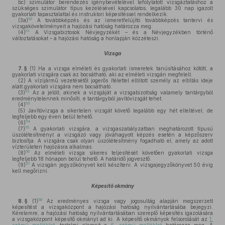
bc)
szimulátor berendezés igénybevételével lefolytatott vizsgáztatáshoz a
szükséges szimulátor típus kezelésével kapcsolatos, legalább 30 nap igazolt
gyakorlati tapasztalattal és instruktori képesítéssel rendelkezik.
50
(3a)
A továbbképzés és az ismeretfelújító továbbképzés tantervi és
vizsgakövetelményeit a hajózási hatóság határozza meg.
51
(4)
A Vizsgabiztosok Névjegyzékét – és a Névjegyzékben történő
változtatásokat – a hajózási hatóság a honlapján közzéteszi.
Vizsga
7. §
(1)
Ha a vizsga elméleti és gyakorlati ismeretek tanúsításához kötött, a
gyakorlati vizsgára csak az bocsátható, aki az elméleti vizsgán megfelelt.
(2)
A vízijármű vezetésétől jogerős ítélettel eltiltott személy az eltiltás ideje
alatt gyakorlati vizsgára nem bocsátható.
52
(3)
Az a jelölt, akinek a vizsgáját a vizsgabizottság valamely tantárgyból
eredménytelennek minősíti, e tantárgyból javítóvizsgát tehet.
53
(4)
(5)
Javítóvizsga a sikertelen vizsgát követő legalább egy hét elteltével, de
legfeljebb egy éven belül tehető.
54
(6)
55
(7)
A gyakorlati vizsgára, a vizsgaszabályzatban meghatározott típusú
úszólétesítményt a vizsgázó vagy jóváhagyott képzés esetén a képzőszerv
biztosítja. A vizsgára csak olyan úszólétesítmény fogadható el, amely az adott
vízterületen hajózásra alkalmas.
56
(8)
Az elméleti vizsga sikeres teljesítését követően gyakorlati vizsga
legfeljebb 18 hónapon belül tehető. A határidő jogvesztő.
57
(9)
A vizsgán jegyzőkönyvet kell készíteni. A vizsgajegyzőkönyvet 50 évig
kell megőrizni.
Képesítő okmány
58
8. §
(1)
Az eredményes vizsga vagy jogosultág alapján megszerzett
képesítést a vizsgaközpont a hajózási hatóság nyilvántartásába bejegyzi.
Kérelemre, a hajózási hatóság nyilvántartásában szereplő képesítés igazolására
a vizsgaközpont képesítő okmányt ad ki. A képesítő okmányok felsorolását az
1.