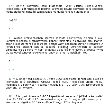
135
3.
Belvízi kedvtelési célú kisgéphajó- vagy vitorlás kishajó-vezetői
képesítéssel már rendelkező jelöltnek a további belvízi kedvtelési célú képesítés
megszerzésekor hajózási szabályzat tantárgyból nem kell vizsgáznia.
136
4–5.
137
6.
7. Hajózási szakképzésben szerzett képesítő bizonyítvány alapján a jelölt
kérelmére azokból a tantárgyakból kaphat felmentést, amelyekből tanulmányai
során a megszerzendő képesítéssel azonos vagy magasabb szinten vizsgát tett. A
kérelemhez csatolni kell a képesítő okmányt. Amennyiben a kérelem
elbírálásához az okmány nem tartalmaz elegendő információt, a beadványhoz
vizsgajegyzőkönyvet, leckekönyvet vagy tantervet is mellékelni kell.
138
8.
139
9.
140
10.
A tengeri rádiókezelő ROC vagy GOC képesítéssel rendelkező jelöltek a
kedvtelési célú korlátozott GMDSS kezelő (SRC) képesítést vizsga nélkül
megkapják, amennyiben sikeresen elvégzik a ROC vagy GOC ismeretfelújító
vagy SRC tanfolyamot.
141
11.
A tengeri rádiókezelő GOC képesítéssel rendelkező jelöltek a kedvtelési
célú GMDSS kezelő (LRC) képesítést vizsga nélkül megkapják, amennyiben
sikeresen elvégzik a GOC ismeretfelújító vagy LRC tanfolyamot.