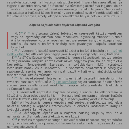
veszélyhelyzet idején a hivatásos katasztrófavédelmi szerv hivatásos állománya
tagjának, az önkormányzati és létesítményi tűzoltóság állománya tagjának és az
önkéntes tűzoltó egyesület szaktevékenységet ellátó tagjának hajóvezetői
jogosultsága a hajózási képesítő okmányban meghatározott vízterületektől eltérő
területre is érvényes, amely kiterjed a beavatkozás helyszínétől a visszaútra is.
Képzés és felkészülés hajózási képesítő vizsgára
27
28
4. §
(1)
A vizsgára történő felkészülés szervezett képzés keretében
vagy ha jogszabály eltérően nem rendelkezik egyénileg történhet. Kishajó
önálló vezetésére jogosító képesítés megszerzésére irányuló vizsgára való
felkészülés csak a hajózási hatóság által jóváhagyott képzés keretében
történhet.
29
(2)
A vizsgára felkészítő szervezett képzést a hajózási hatóság az
1. számú
mellékletben
foglaltak alapján hagyja jóvá. A képzési engedély 5 évig hatályos.
30
(3)
Az STCW Egyezményben szereplő tengerész képesítések megszerzésére
és megtartására irányuló képzés csak akkor hagyható jóvá, ha az megfelel a
Nemzetközi Tengerészeti Szervezet (a továbbiakban: IMO) vonatkozó
modellkurzusának és a képzőszerv – a vonatkozó nemzetközi minőségügyi
szabványok szerinti és tanúsítvánnyal igazolt – hatékony minőségbiztosítási
rendszert hoz létre és működtet.
31
(4)
A közlekedésért felelős miniszter által vezetett minisztérium (a
továbbiakban: minisztérium) a
(3) bekezdésben
foglalt tanúsítás és ellenőrzés
eredményéről az ellenőrzést követő hat hónapon belül jelentésben tájékoztatja
az Európai Bizottságot.
(5)
A szervezett képzést a hajózási hatóság ellenőrzi. Az ellenőrzésről a
képzési naplóba bejegyzést kell tenni. Ha az ellenőrzés során a hajózási hatóság
az előírt feltételek hiányát állapítja meg, a képzés jóváhagyását visszavonja.
32
(5a)
A hivatásos tengerész képzés ellenőrzésével megbízott személynek a
hajózási hatóság a képzések számonkérési, ellenőrzési módszereire irányuló
továbbképzését el kell végeznie.
33
(6)
A jóváhagyott képzéseket a hajózási hatóság tartja nyilván, és a
nyilvántartásról a honlapján tájékoztatót tesz közzé.
34
(7)
Hivatásos tengerész és tengeri kedvtelési célú képesítés megszerzésére
irányuló felkészülés csak jóváhagyott képzés keretében történhet, és részképzés
nem engedélyezhető.