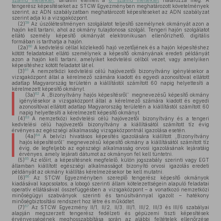
számú melléklet
, tartalmi elemeit a
6. számú melléklet
határozza meg. A
tengerész képesítéseket az STCW Egyezményben meghatározott követelmények
szerint, az ADN szabályzatban meghatározott képesítéseket az ADN szabályzat
szerint adja ki a vizsgaközpont.
59
(2)
Az úszólétesítményen szolgálatot teljesítő személynek okmányát azon a
hajón kell tartani, ahol az okmány tulajdonosa szolgál. Tengeri hajón szolgálatot
ellátó személy képesítő okmányát elektronikusan ellenőrizhető, digitális
formában is tarthatja a hajón.
60
(2a)
A kedvtelési céllal közlekedő hajó vezetőjének és a hajón képesítéshez
kötött feladatokat ellátó személynek a képesítő okmányának eredeti példányát
azon a hajón kell tartani, amelyiket kedvtelési célból vezet, vagy amelyiken
képesítéshez kötött feladatot lát el.
61
(3)
A nemzetközi kedvtelési célú hajóvezetői bizonyítvány igénylésekor a
vizsgaközpont által a kérelmező számára kiadott és egyedi azonosítóval ellátott
adatlap Magyarország területén a kiállítástól számított 60 napig helyettesíti a
kérelmezett képesítő okmányt.
62
(3a)
A „Bizonyítvány hajós képesítésről” megnevezésű képesítő okmány
igénylésekor a vizsgaközpont által a kérelmező számára kiadott és egyedi
azonosítóval ellátott adatlap Magyarország területén a kiállítástól számított 60
napig helyettesíti a kérelmezett képesítő okmányt.
63
(4)
A nemzetközi kedvtelési célú hajóvezetői bizonyítvány és a tengeri
kedvtelési célú hajóvezetői bizonyítvány a kiállításától számított tíz évig
érvényes az egészségi alkalmasság vizsgaközpontnál igazolása esetén.
64
(4a)
A belvízi hivatásos képesítés igazolására kiállított „Bizonyítvány
hajós képesítésről” megnevezésű képesítő okmány a kiállításától számított tíz
évig, de legfeljebb az egészségi alkalmasság orvosi igazolásának lejáratáig
érvényes, amely lejárati dátumot az okmányon fel kell tüntetni.
65
(5)
Az előírt, a képesítésnek megfelelő, külön jogszabály szerinti vagy EGT
államban kiállított egészségi alkalmasságot bizonyító orvosi igazolás eredeti
példányát az okmány kiállítás kérelmezésekor be kell mutatni.
66
(6)
Az STCW Egyezményben szereplő tengerész képesítő okmányok
kiadásával kapcsolatos, a lobogó szerinti állam kötelezettségein alapuló feladatai
operatív ellátásával összefüggésben a vizsgaközpont – a vonatkozó nemzetközi
minőségügyi szabványok szerinti és tanúsítvánnyal igazolt – hatékony
minőségbiztosítási rendszert hoz létre és működtet.
67
(7)
Az STCW Egyezmény II/1, II/2, II/3, III/1, III/2, III/3 és III/6 szabályai
alapján megszerzett tengerész fedélzeti és gépüzemi tiszti képesítések
érvényességének meghosszabbítása során az alábbi feltételek ellenőrzése