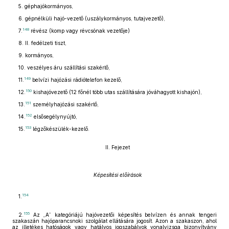
5. géphajókormányos,
6. gépnélküli hajó-vezető (uszálykormányos, tutajvezető),
148
7.
révész (komp vagy révcsónak vezetője)
8. II. fedélzeti tiszt,
9. kormányos,
10. veszélyes áru szállítási szakértő,
149
11.
belvízi hajózási rádiótelefon kezelő,
150
12.
kishajóvezető (12 főnél több utas szállítására jóváhagyott kishajón),
151
13.
személyhajózási szakértő,
152
14.
elsősegélynyújtó,
153
15.
légzőkészülék-kezelő.
II. Fejezet
Képesítési előírások
154
1.
155
2.
Az „A” kategóriájú hajóvezetői képesítés belvízen és annak tengeri
szakaszán hajóparancsnoki szolgálat ellátására jogosít. Azon a szakaszon, ahol
az illetékes hatóságok vagy hatályos jogszabályok vonalvizsga bizonyítvány