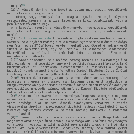
75
10. §
(1)
(2)
A képesítő okmány nem jogosít az abban megnevezett képesítésnek
megfelelő tevékenység végzésére, ha
a)
bíróság vagy szabálysértési hatóság a hajózás biztonságát súlyosan
veszélyeztető személyt a hajózási képesítéshez kötött foglalkozásától vagy a
járművezetéstől eltiltja, vagy
b)
a képesített személyt a képesítő okmányban megnevezett képesítésnek
megfelelő tevékenység végzésére az orvos egészségügyileg alkalmatlannak
minősíti.
76
(3)
Az
1. számú melléklet
II. fejezetében foglaltakat nem érintve, abban az
esetben, ha a hajózási hatóság által elismerést nyert harmadik állam hatósága
nem felel meg az STCW Egyezményben meghatározott követelményeknek, erről
értesíti a minisztériumot, egyúttal megjelöli az álláspontját alátámasztó
bizonyítékokat. A minisztérium erről haladéktalanul értesíti a Bizottságot,
megadva a bizonyítékokat is.
77
(4)
Abban az esetben, ha a hajózási hatóság harmadik állam hatósága által
kiállított valamennyi képesítő okmány érvényesítését visszavonni javasolja, kellő
bizonyítékokkal és indokolással alátámasztottan a minisztérium útján a
javaslatról haladéktalanul értesítenie kell az Európai Bizottságot és az Európai
Gazdasági Térségről szóló megállapodásban részes államok hatóságait.
78
(4a)
Ha a hajózási hatóság valamely harmadik államban szerzett tengerész
képesítés elismerésének visszavonását kezdeményezi, erről tájékoztatja a
vizsgaközpontot, amely az érintett harmadik államban kiadott képesítő okmányok
érvényesítését mindaddig szünetelteti, amíg az Európai Bizottság döntéséről a
hatóságtól hivatalos tájékoztatás útján nem értesül.
79
(5)
Az elismerés visszavonását kezdeményező hajózási hatóságnak meg kell
várnia az Európai Bizottság döntéséről szóló hivatalos tájékoztatást. Harmadik
állam hatósága által kiállított képesítő okmányokra vonatkozó elismerés
visszavonása tárgyában hozott európai bizottsági határozat közzétételéről szóló
hivatalos tájékoztatás esetén a hajózási hatóság intézkedik a határozat
végrehajtásáról.
80
(6)
Harmadik állam elismerését visszavonó európai bizottsági határozat
meghozatalának napja előtt az ezen állam hatósága által kiállított bizonyítványra
vonatkozóan megadott hajózási hatósági érvényesítés továbbra is érvényben
marad. Az ilyen érvényesítéssel rendelkező személy nem tarthat igényt
magasabb szintű képesítést elismerő érvényesítésre, kivéve, ha a magasabb