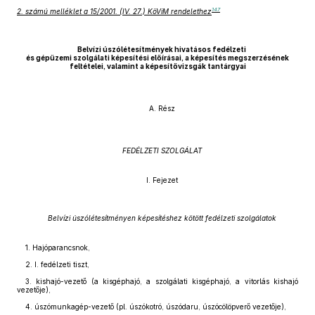
147
2. számú melléklet a 15/2001. (IV. 27.) KöViM rendelethez
Belvízi úszólétesítmények hivatásos fedélzeti
és gépüzemi szolgálati képesítési előírásai, a képesítés megszerzésének
feltételei, valamint a képesítővizsgák tantárgyai
A. Rész
FEDÉLZETI SZOLGÁLAT
I. Fejezet
Belvízi úszólétesítményen képesítéshez kötött fedélzeti szolgálatok
1. Hajóparancsnok,
2. I. fedélzeti tiszt,
3. kishajó-vezető (a kisgéphajó, a szolgálati kisgéphajó, a vitorlás kishajó
vezetője),
4. úszómunkagép-vezető (pl. úszókotró, úszódaru, úszócölöpverő vezetője),