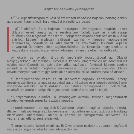
Képzések és oktatók jóváhagyása
113
1.
A képesítővizsgára felkészítő szervezett képzést a hajózási hatóság abban
az esetben hagyja jóvá, ha a képzést biztosító szervezet
114
a)
elkészíti és a hajózási hatóságnak jóváhagyásra megküldi azon
oktatási tervet, amely az e rendeletben foglalt szakmai alkalmassági
feltételeknek megfelelő rendszert, – tengerész képzés esetében az IMO által
ajánlott képzési modellek előírásai szerinti – képzési módszereket
tartalmazza, bemutatja az alkalmazott és szakmailag lektorált képzési
anyagokat (tankönyv stb.), segédeszközöket, és tanúsítja, hogy ezekkel a
képzésben részesülő személyek létszámának megfelelően rendelkezik,
b) oktatói az oktatott tárgynak megfelelő jogosultsággal az Oktatói
Névjegyzékben szerepelnek, ismerik a képzési programot és az adott terület
sajátos célkitűzéseit, és szimulátor alkalmazásával folytatott képzés esetén
ismerik a szimulátor megfelelő alkalmazásához szükséges speciális oktatás
követelményeit, valamint gyakorlottak az adott típusú szimulátor használatában,
c) tanfolyamnaplót vezet az ott szervezett hajózási képzésekről, amely
eseményszerűen tartalmazza az oktatásra, a képzésre és a képzés befejezésére
vonatkozó adatokat, azok dátumát, az oktatás tantárgyankénti időtartamát,
oktatóját, valamint a hallgatók teljes nevét, születési helyét és idejét,
d) folyamatosan ellenőrzi a jóváhagyott oktatási tervben meghatározott
követelményrendszeren keresztül a képzést,
e) rendszeresen – de legalább 5 évenként – aláveti magát a hajózási hatóság,
illetve hivatásos tengerész képzés esetén független minőségbiztosítási bizottság
kiértékelési eljárásának, amely a képzés és vizsgáztatás szervezeti és
végrehajtási ellenőrzésére irányul,
f) tengerészeket képző oktatói az IMO vonatkozó modellkurzusának megfelelő
vagy azzal egyenértékű képzést elvégeztek, és