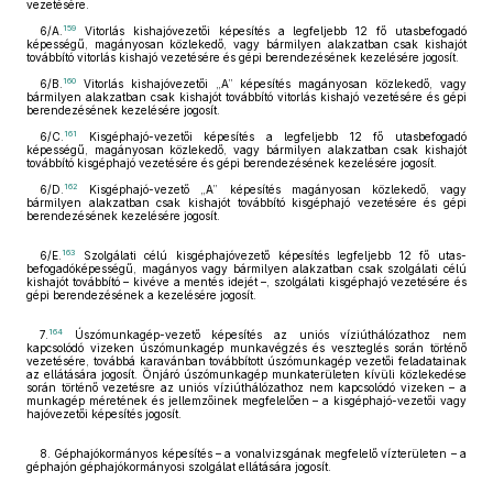
vezetésére.
159
6/A.
Vitorlás kishajóvezetői képesítés a legfeljebb 12 fő utasbefogadó
képességű, magányosan közlekedő, vagy bármilyen alakzatban csak kishajót
továbbító vitorlás kishajó vezetésére és gépi berendezésének kezelésére jogosít.
160
6/B.
Vitorlás kishajóvezetői „A” képesítés magányosan közlekedő, vagy
bármilyen alakzatban csak kishajót továbbító vitorlás kishajó vezetésére és gépi
berendezésének kezelésére jogosít.
161
6/C.
Kisgéphajó-vezetői képesítés a legfeljebb 12 fő utasbefogadó
képességű, magányosan közlekedő, vagy bármilyen alakzatban csak kishajót
továbbító kisgéphajó vezetésére és gépi berendezésének kezelésére jogosít.
162
6/D.
Kisgéphajó-vezető „A” képesítés magányosan közlekedő, vagy
bármilyen alakzatban csak kishajót továbbító kisgéphajó vezetésére és gépi
berendezésének kezelésére jogosít.
163
6/E.
Szolgálati célú kisgéphajóvezető képesítés legfeljebb 12 fő utas-
befogadóképességű, magányos vagy bármilyen alakzatban csak szolgálati célú
kishajót továbbító – kivéve a mentés idejét –, szolgálati kisgéphajó vezetésére és
gépi berendezésének a kezelésére jogosít.
164
7.
Úszómunkagép-vezető képesítés az uniós víziúthálózathoz nem
kapcsolódó vizeken úszómunkagép munkavégzés és veszteglés során történő
vezetésére, továbbá karavánban továbbított úszómunkagép vezetői feladatainak
az ellátására jogosít. Önjáró úszómunkagép munkaterületen kívüli közlekedése
során történő vezetésre az uniós víziúthálózathoz nem kapcsolódó vizeken – a
munkagép méretének és jellemzőinek megfelelően – a kisgéphajó-vezetői vagy
hajóvezetői képesítés jogosít.
8. Géphajókormányos képesítés – a vonalvizsgának megfelelő vízterületen – a
géphajón géphajókormányosi szolgálat ellátására jogosít.