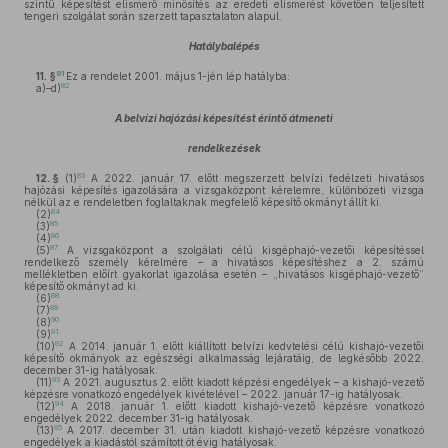
szintű képesítést elismerő minősítés az eredeti elismerést követően teljesített
tengeri szolgálat során szerzett tapasztalaton alapul.
Hatálybalépés
81
11. §
Ez a rendelet 2001. május 1-jén lép hatályba:
82
a)–d)
A belvízi hajózási képesítést érintő átmeneti
rendelkezések
83
12. §
(1)
A 2022. január 17. előtt megszerzett belvízi fedélzeti hivatásos
hajózási képesítés igazolására a vizsgaközpont kérelemre, különbözeti vizsga
nélkül az e rendeletben foglaltaknak megfelelő képesítő okmányt állít ki.
84
(2)
85
(3)
86
(4)
87
(5)
A vizsgaközpont a szolgálati célú kisgéphajó-vezetői képesítéssel
rendelkező személy kérelmére – a hivatásos képesítéshez a 2. számú
mellékletben előírt gyakorlat igazolása esetén – „hivatásos kisgéphajó-vezető”
képesítő okmányt ad ki.
88
(6)
89
(7)
90
(8)
91
(9)
92
(10)
A 2014. január 1. előtt kiállított belvízi kedvtelési célú kishajó-vezetői
képesítő okmányok az egészségi alkalmasság lejáratáig, de legkésőbb 2022.
december 31-ig hatályosak.
93
(11)
A 2021. augusztus 2. előtt kiadott képzési engedélyek – a kishajó-vezető
képzésre vonatkozó engedélyek kivételével – 2022. január 17-ig hatályosak.
94
(12)
A 2018. január 1. előtt kiadott kishajó-vezető képzésre vonatkozó
engedélyek 2022. december 31-ig hatályosak.
95
(13)
A 2017. december 31. után kiadott kishajó-vezető képzésre vonatkozó
engedélyek a kiadástól számított öt évig hatályosak.