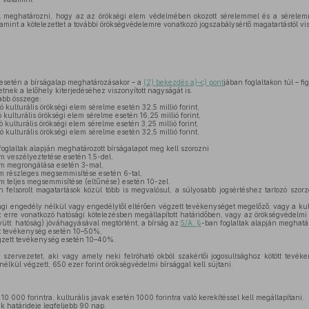
ll meghatározni, hogy az az örökségi elem védelmében okozott sérelemmel és a sérelem
mint a kötelezettet a további örökségvédelemre vonatkozó jogszabálysértő magatartástól vis
esetén a bírságalap meghatározásakor – a
(2) bekezdés a)–c) pont
jában foglaltakon túl – f
etnek a lelőhely kiterjedéséhez viszonyított nagyságát is.
abb összege:
ó kulturális örökségi elem sérelme esetén 32,5 millió forint,
ó kulturális örökségi elem sérelme esetén 16,25 millió forint,
zó kulturális örökségi elem sérelme esetén 3,25 millió forint,
ó kulturális örökségi elem sérelme esetén 32,5 millió forint.
foglaltak alapján meghatározott bírságalapot meg kell szorozni
em veszélyeztetése esetén 1,5-del,
lem megrongálása esetén 3-mal,
em részleges megsemmisítése esetén 6-tal,
em teljes megsemmisítése (eltűnése) esetén 10-zel.
n felsorolt magatartások közül több is megvalósul, a súlyosabb jogsértéshez tartozó szor
 engedély nélkül vagy engedélytől eltérően végzett tevékenységet megelőző, vagy a kult
az erre vonatkozó hatósági kötelezésben megállapított határidőben, vagy az örökségvédelmi 
ütt: hatóság) jóváhagyásával megtörtént, a bírság az
5/A. §
-ban foglaltak alapján meghatár
t tevékenység esetén 10–50%,
gzett tevékenység esetén 10–40%.
zervezetet, aki vagy amely neki felróható okból szakértői jogosultsághoz kötött tevéken
 nélkül végzett, 650 ezer forint örökségvédelmi bírsággal kell sújtani.
10 000 forintra, kulturális javak esetén 1000 forintra való kerekítéssel kell megállapítani.
k határideje legfeljebb 90 nap.