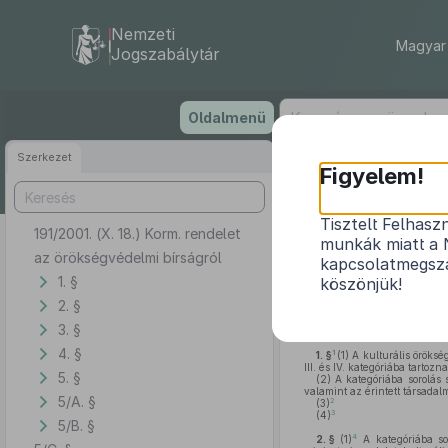
Nemzeti
Magyar 
Jogszabálytár
Ugrás
Oldalmenü
a
tartalomra
Szerkezet
Figyelem!
Tisztelt Felhasz
191/2001. (X. 18.) Korm. rendelet
munkák miatt a 
az örökségvédelmi bírságról
kapcsolatmegsza
1. §
köszönjük!
2. §
A kulturális örökség védel
3. §
alapján a Kormány a következ
4. §
1
1. §
(1)
A kulturális öröksé
III. és IV. kategóriába tartozna
5. §
(2)
A kategóriába sorolás s
valamint az érintett társadalm
5/A. §
2
(3)
3
(4)
5/B. §
4
2. §
(1)
A kategóriába so