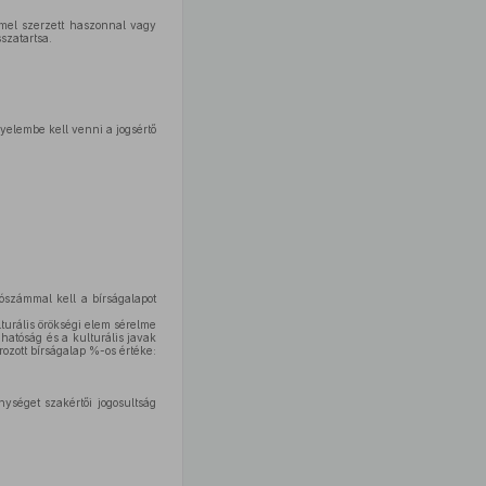
mel szerzett haszonnal vagy
szatartsa.
igyelembe kell venni a jogsértő
zószámmal kell a bírságalapot
urális örökségi elem sérelme
hatóság és a kulturális javak
ozott bírságalap %-os értéke:
ységet szakértői jogosultság