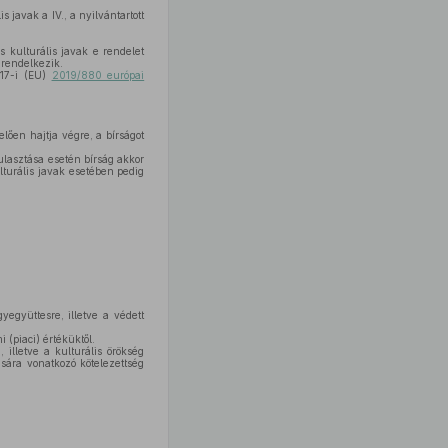
 javak a IV., a nyilvántartott
s kulturális javak e rendelet
 rendelkezik.
 17-i (EU)
2019/880 európai
ően hajtja végre, a bírságot
mulasztása esetén bírság akkor
ulturális javak esetében pedig
gyegyüttesre, illetve a védett
 (piaci) értéküktől.
 illetve a kulturális örökség
sára vonatkozó kötelezettség