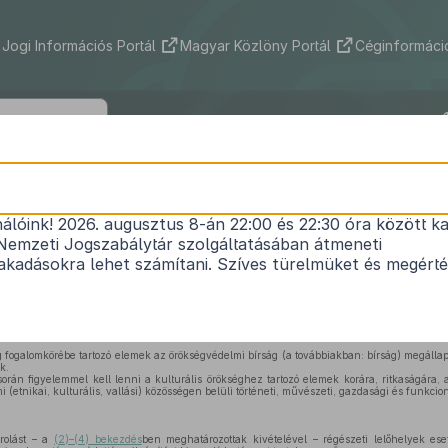
Jogi Információs Portál
Magyar Közlöny Portál
Céginformáció
191/2001. (X. 18.) Korm. rendelet
nálóink! 2026. augusztus 8-án 22:00 és 22:30 óra között ka
az örökségvédelmi bírságról
Nemzeti Jogszabálytár szolgáltatásában átmeneti
Hatályos: 2025. 01. 08. –
kadásokra lehet számítani. Szíves türelmüket és megért
méről szóló
2001. évi LXIV. törvény (a továbbiakban: Kövt.) 93. §
-a (1) bekezdésének a) po
őket rendeli el:
g fogalomkörébe tartozó elemek az örökségvédelmi bírság (a továbbiakban: bírság) megállapí
k.
orán figyelemmel kell lenni a kulturális örökséghez tartozó elemek korára, ritkaságára, 
i (etnikai, kulturális, vallási) közösségen belüli történeti, művészeti, gazdasági és funkcio
rolást – a
(2)–(4) bekezdés
ben meghatározottak kivételével – régészeti lelőhelyek es