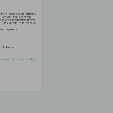
talási megbízással, átutalási
 keresztül kell megfizetni.
s egyéb központosított bevétel
Államkincstár által vezetett
szére igazolni.
kell alkalmazni.
rlamenti és tanácsi rendelet