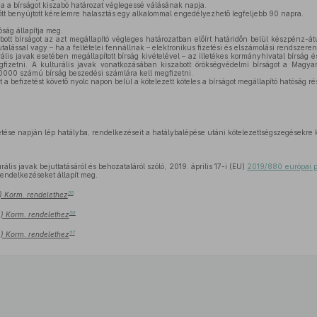
a a bírságot kiszabó határozat véglegessé válásának napja.
előtt benyújtott kérelemre halasztás egy alkalommal engedélyezhető legfeljebb 90 napra.
óság állapítja meg.
bott bírságot az azt megállapító végleges határozatban előírt határidőn belül készpénz-átu
alással vagy – ha a feltételei fennállnak – elektronikus fizetési és elszámolási rendszeren
rális javak esetében megállapított bírság kivételével – az illetékes kormányhivatal bírság é
fizetni. A kulturális javak vonatkozásában kiszabott örökségvédelmi bírságot a Magyar 
0 számú bírság beszedési számlára kell megfizetni.
 a befizetést követő nyolc napon belül a kötelezett köteles a bírságot megállapító hatóság ré
etése napján lép hatályba, rendelkezéseit a hatálybalépése utáni kötelezettségszegésekre 
rális javak bejuttatásáról és behozataláról szóló, 2019. április 17-i (EU)
2019/880 európai pa
endelkezéseket állapít meg.
55
8.) Korm. rendelethez
56
8.) Korm. rendelethez
57
8.) Korm. rendelethez