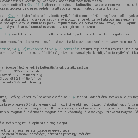
5
is javak esetén a védetté nyilvánítást kimondó határozat tartalmazza.
a szempontjából a
Kövt. 46. §
-ában meghatározott kulturális javak és a nem védett kulturális
urális örökség ideiglenes védelem alatt álló elemei az I. kategóriába tartoznak.
nek a
Kövt.
hatálybalépése előtt védetté nyilvánított elemei közül a régészeti lelőhelyek é
góriába tartoznak, amíg a védettségükre vonatkozó rendelet, illetve határozat másképp nem
a szempontjából a kulturális javak bejuttatásáról és behozataláról szóló, 2019. április
t
hatálya alá tartozó kulturális javak a IV. kategóriába tartoznak.
t. 82. §
-ára tekintettel – e rendeletben foglaltak figyelembevételével kell megállapítani.
egés megszüntetésére vonatkozó határozatot a kötelezettségszegő nem, vagy nem megfelel
kezdés
e,
24. § (2) bekezdés
e és
52. § (3) bekezdés
e szerinti bejelentési kötelezettség el
elmulasztása miatt a kulturális örökség közvetlen veszélybe került, védetté nyilvánított k
 a régészeti lelőhelyek és kulturális javak vonatkozásában
3 ezertől 325 millió forintig,
 ezertől 162,5 millió forintig,
3 ezertől 32,5 millió forintig,
3 ezertől 325 millió forintig
ttes, illetőleg védett gyűjtemény esetén az
1. §
szerinti kategóriába sorolás a teljes tár
ozik.
 besorolt egyes örökségi elemek számított értéke eltérhet műszaki, biztosítási vagy forgalmi
nem mentesít a bírsággal sújtott tevékenység korlátozására, felfüggesztésére, tiltására,
n a megfelelő intézkedés megtételére, a védettségi állapot vagy környezet helyreállítá
sa során meg kell állapítani a bírság alapját.
me történeti, eszmei jelentősége és egyedisége,
es helyreállításának lehetősége, időbeni és pénzügyi mértéke,
, valamint