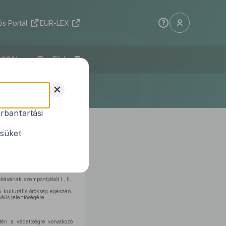
s Portál
EUR-LEX
ELI
+
rbantartási
ésüket
ntjában kapott felhatalmazás
tásának szempontjából I., II.,
a kulturális örökség egészén,
nális jelentőségére.
etén a védettségre vonatkozó