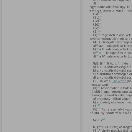
27
d)
figyelembevételével úgy ke
előnnyel arányos legyen, vala
28
(2a)
29
(2b)
30
(2c)
31
(2d)
32
(2e)
33
(2f)
34
(3)
Régészeti lelőhelyek 
tevékenységgel érintett terül
(4)
A bírságalap legmagas
35
a)
az I. kategóriába tartoz
36
b)
a II. kategóriába tartoz
37
c)
a III. kategóriába tarto
38
d)
a IV. kategóriába tartoz
39
5/B. §
(1)
Az
5/A. §
-ban 
a)
a kulturális örökségi el
b)
a kulturális örökségi e
c)
a kulturális örökségi el
d)
a kulturális örökségi el
(2)
Ha az
(1) bekezdés
be
megszorozni.
40
(3)
Amennyiben a hatósági
nélküli állapot létrehozása 
hatósága (a továbbiakban egy
a)
engedély nélkül végzet
b)
engedélytől eltérően vé
41
(4)
42
(5)
Azt a személyt vagy s
nélkül, nyilvántartási jelölés
43
5/C. §
44
6. §
(1)
A bírság összegét 
(2)
A bírság megfizetéséne