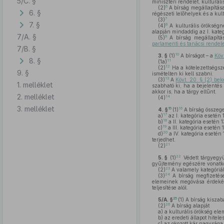
5/C. §
miniszteri rendelet, kulturál
6
(2)
A bírság megállapítás
6. §
régészeti lelőhelyek és a kult
7
(3)
7. §
8
(4)
A kulturális örökség
alapján mindaddig az I. kate
7/A. §
9
(5)
A bírság megállapítás
parlamenti és tanácsi rendele
7/B. §
10
3. §
(1)
A bírságot – a
Köv
8. §
11
(1a)
12
(2)
Ha a kötelezettségsz
9. §
ismételten ki kell szabni.
13
(3)
A
Kövt. 20. § (2) be
1. melléklet
szabható ki, ha a bejelentés 
akkor is, ha a tárgy eltűnt.
2. melléklet
14
(4)
3. melléklet
15
16
4. §
(1)
A bírság összege
17
a)
az I. kategória esetén 1
18
b)
a II. kategória esetén 13
19
c)
a III. kategória esetén 1
20
d)
a IV. kategória esetén 1
terjedhet.
21
(2)
22
5. §
(1)
Védett tárgyegyü
gyűjtemény egészére vonatk
23
(2)
A valamely kategóriába
24
(3)
A bírság megfizetése 
elemeinek megóvása érdekébe
teljesítése alól.
25
5/A. §
(1)
A bírság kiszabá
26
(2)
A bírság alapját
a)
a kulturális örökség ele
b)
az eredeti állapot hitel
c)
az okozott kár nagysága