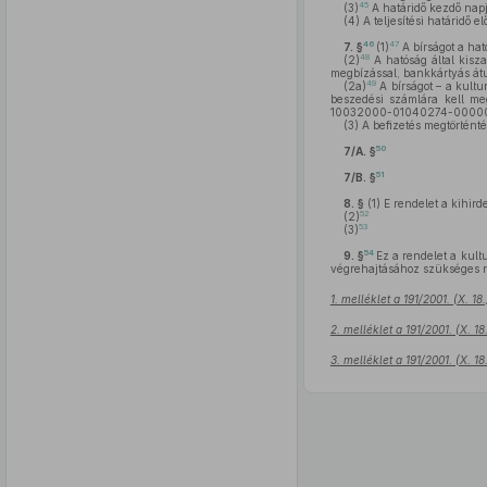
45
(3)
A határidő kezdő napj
(4)
A teljesítési határidő 
46
47
7. §
(1)
A bírságot a hat
48
(2)
A hatóság által kisza
megbízással, bankkártyás átut
49
(2a)
A bírságot – a kultu
beszedési számlára kell meg
10032000-01040274-0000000
(3)
A befizetés megtörténtét
50
7/A. §
51
7/B. §
8. §
(1)
E rendelet a kihird
52
(2)
53
(3)
54
9. §
Ez a rendelet a kultu
végrehajtásához szükséges r
1. melléklet a 191/2001. (X. 1
2. melléklet a 191/2001. (X. 1
3. melléklet a 191/2001. (X. 1