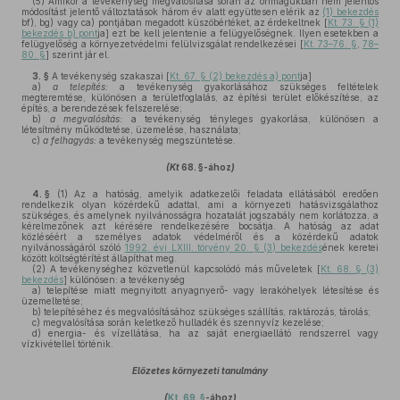
(5)
Amikor a tevékenység megvalósítása során az önmagukban nem jelentős
módosítást jelentő változtatások három év alatt együttesen elérik az
(1) bekezdés
bf), bg) vagy ca) pontjában megadott küszöbértéket, az érdekeltnek [
Kt. 73. § (1)
bekezdés b) pont
ja] ezt be kell jelentenie a felügyelőségnek. Ilyen esetekben a
felügyelőség a környezetvédelmi felülvizsgálat rendelkezései [
Kt. 73–76. §
,
78–
80. §
] szerint jár el.
3. §
A tevékenység szakaszai [
Kt. 67. § (2) bekezdés a) pont
ja]
a)
a telepítés:
a tevékenység gyakorlásához szükséges feltételek
megteremtése, különösen a területfoglalás, az építési terület előkészítése, az
építés, a berendezések felszerelése;
b)
a megvalósítás:
a tevékenység tényleges gyakorlása, különösen a
létesítmény működtetése, üzemelése, használata;
c)
a felhagyás:
a tevékenység megszüntetése.
(Kt
68. §-ához
)
4. §
(1)
Az a hatóság, amelyik adatkezelői feladata ellátásából eredően
rendelkezik olyan közérdekű adattal, ami a környezeti hatásvizsgálathoz
szükséges, és amelynek nyilvánosságra hozatalát jogszabály nem korlátozza, a
kérelmezőnek azt kérésére rendelkezésére bocsátja. A hatóság az adat
közléséért a személyes adatok védelméről és a közérdekű adatok
nyilvánosságáról szóló
1992. évi LXIII. törvény 20. § (3) bekezdés
ének keretei
között költségtérítést állapíthat meg.
(2)
A tevékenységhez közvetlenül kapcsolódó más műveletek [
Kt. 68. § (3)
bekezdés
] különösen: a tevékenység
a)
telepítése miatt megnyitott anyagnyerő- vagy lerakóhelyek létesítése és
üzemeltetése;
b)
telepítéséhez és megvalósításához szükséges szállítás, raktározás, tárolás;
c)
megvalósítása során keletkező hulladék és szennyvíz kezelése;
d)
energia- és vízellátása, ha az saját energiaellátó rendszerrel vagy
vízkivétellel történik.
Előzetes környezeti tanulmány
(
Kt. 69. §
-ához
)