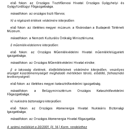
első fokon: az Országos Tisztifőorvosi Hivatal Országos Gyógyhelyi és
Gyógyfürdőügyi Főigazgatósága,
másodfokon: az országos tiszti főorvos;
h) a régészeti értékek védelmére kiterjedően:
első fokon: az illetékes megyei múzeum, a fővárosban a Budapesti Történeti
Múzeum,
másodfokon: a Nemzeti Kulturális Örökség Minisztériuma;
i) műemlékvédelemre kiterjedően:
első fokon: az Országos Műemlékvédelmi Hivatal műemlékfelügyeleti
igazgatósága,
másodfokon: az Országos Műemlékvédelmi Hivatal elnöke;
j) a lakosság életének, életfeltételeinek védelmére kiterjedően, veszélyes
anyagot küszöbmennyiséget meghaladó mértékben tároló, előállító, felhasználó
tevékenységnél:
első fokon: az illetékes megyei katasztrófavédelmi igazgatóság,
másodfokon: a Belügyminisztérium Országos Katasztrófavédelmi
Főigazgatósága;
k) nukleáris biztonságra kiterjedően:
első fokon: az Országos Atomenergia Hivatal Nukleáris Biztonsági
Igazgatósága,
másodfokon: az Országos Atomenergia Hivatal főigazgatója.
4. számú melléklet a 20/2001. (II. 14.) Korm. rendelethez