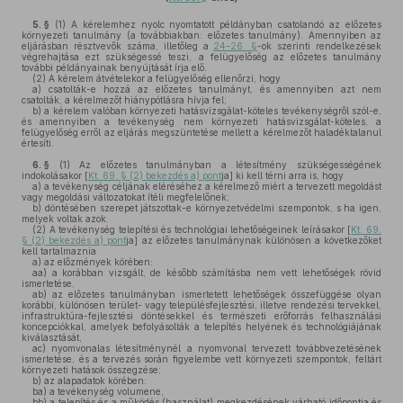
5. §
(1)
A kérelemhez nyolc nyomtatott példányban csatolandó az előzetes
környezeti tanulmány (a továbbiakban: előzetes tanulmány). Amennyiben az
eljárásban résztvevők száma, illetőleg a
24–26. §
-ok szerinti rendelkezések
végrehajtása ezt szükségessé teszi, a felügyelőség az előzetes tanulmány
további példányainak benyújtását írja elő.
(2)
A kérelem átvételekor a felügyelőség ellenőrzi, hogy
a)
csatolták-e hozzá az előzetes tanulmányt, és amennyiben azt nem
csatolták, a kérelmezőt hiánypótlásra hívja fel;
b)
a kérelem valóban környezeti hatásvizsgálat-köteles tevékenységről szól-e,
és amennyiben a tevékenység nem környezeti hatásvizsgálat-köteles, a
felügyelőség erről az eljárás megszüntetése mellett a kérelmezőt haladéktalanul
értesíti.
6. §
(1)
Az előzetes tanulmányban a létesítmény szükségességének
indokolásakor [
Kt. 69. § (2) bekezdés a) pont
ja] ki kell térni arra is, hogy
a)
a tevékenység céljának eléréséhez a kérelmező miért a tervezett megoldást
vagy megoldási változatokat ítéli megfelelőnek;
b)
döntésében szerepet játszottak-e környezetvédelmi szempontok, s ha igen,
melyek voltak azok.
(2)
A tevékenység telepítési és technológiai lehetőségeinek leírásakor [
Kt. 69.
§ (2) bekezdés a) pont
ja] az előzetes tanulmánynak különösen a következőket
kell tartalmaznia
a)
az előzmények körében:
aa)
a korábban vizsgált, de később számításba nem vett lehetőségek rövid
ismertetése,
ab)
az előzetes tanulmányban ismertetett lehetőségek összefüggése olyan
korábbi, különösen terület- vagy településfejlesztési, illetve rendezési tervekkel,
infrastruktúra-fejlesztési döntésekkel és természeti erőforrás felhasználási
koncepciókkal, amelyek befolyásolták a telepítés helyének és technológiájának
kiválasztását,
ac)
nyomvonalas létesítménynél a nyomvonal tervezett továbbvezetésének
ismertetése, és a tervezés során figyelembe vett környezeti szempontok, feltárt
környezeti hatások összegzése;
b)
az alapadatok körében:
ba)
a tevékenység volumene,
bb)
a telepítés és a működés (használat) megkezdésének várható időpontja és