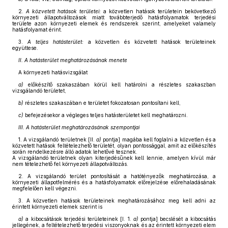
2.
A közvetett hatások területei:
a közvetlen hatások területein bekövetkező
környezeti állapotváltozások miatt továbbterjedő hatásfolyamatok terjedési
területe azon környezeti elemek és rendszerek szerint, amelyeket valamely
hatásfolyamat érint.
3.
A teljes hatásterület:
a közvetlen és közvetett hatások területeinek
együttese.
II. A hatásterület meghatározásának menete
A környezeti hatásvizsgálat
a)
előkészítő szakaszában körül kell határolni a részletes szakaszban
vizsgálandó területet,
b)
részletes szakaszában e területet fokozatosan pontosítani kell,
c)
befejezésekor a végleges teljes hatásterületet kell meghatározni.
III. A hatásterület meghatározásának szempontjai
1. A vizsgálandó területnek [II.
a)
pontja] magába kell foglalni a közvetlen és a
közvetett hatások feltételezhető területét, olyan pontossággal, amit az előkészítés
során rendelkezésre álló adatok lehetővé tesznek.
A vizsgálandó területnek olyan kiterjedésűnek kell lennie, amelyen kívül már
nem tételezhető fel környezeti állapotváltozás.
2. A vizsgálandó terület pontosítását a hatótényezők meghatározása, a
környezeti állapotfelmérés és a hatásfolyamatok előrejelzése előrehaladásának
megfelelően kell végezni.
3. A közvetlen hatások területeinek meghatározásához meg kell adni az
érintett környezeti elemek szerint is
a)
a kibocsátások terjedési területeinek [I. 1.
a)
pontja] becslését a kibocsátás
jellegének, a feltételezhető terjedési viszonyoknak és az érintett környezeti elem