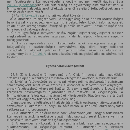
nem feltételezte, a környezetvédelmi engedély még nem került kiadásra, és a
24. § (1) bekezdés
ében említett ország az egyezmény alkalmazását kéri, a
Minisztérium haladéktalanul tájékoztatja erről az eljáró felügyelőséget, amely
értesíti erről a kérelmezőt.
(6)
Az
(5) bekezdés
szerinti tájékoztatást követően
a)
a Minisztérium megszervezi – a felügyelőség és az érintett szakhatóságok
bevonásával – az egyezmény szerinti érdekelt felek közötti információcserét,
valamint az országhatáron átterjedő jelentős környezeti hatás fellépésének
lehetőségéről való egyeztetést;
b)
a felügyelőség a környezeti hatásvizsgálati eljárást vagy eljárási szakasz
megkezdését az egyeztetés lezárásáig – de legfeljebb kilencven napig –
felfüggesztheti.
(7)
Ha az egyeztetés során kapott információk mérlegelése alapján a
felügyelőség a szakhatóságok bevonásával úgy dönt, hogy felléphet
országhatáron átterjedő jelentős környezeti hatás, akkor az eljárást az
egyezmény és a
24–26. §
-ok rendelkezéseinek megfelelő alkalmazásával kell
folytatni.
Eljárás hatásviselő félként
27. §
(1)
A kibocsátó fél [egyezmény 1. Cikk
(
ii) pontja] által megküldött
értesítés alapján, a szükséges fordítások elvégzését követően, a Minisztérium
a)
kikéri a felügyelőség és a hazai környezeti hatásvizsgálati eljárásban
szakhatóságként részt vevő szervek álláspontját a tervezett tevékenységről,
annak feltételezhető környezeti hatásairól, azok jelentőségéről, a kibocsátó fél
környezeti hatásvizsgálati eljárásában való részvétel szükségességéről. A
Minisztérium a feltételezett hatásterület kiterjedésétől függően vagy a területi
szerveket vagy azok felettes szervét keresi meg;
b)
megszervezi a feltételezett hatásterület nyilvánosságának tájékoztatását és
észrevételeik kikérését, a helyi (a fővárosban a kerületi) önkormányzatok
szükség szerinti bevonásával.
(2)
A Minisztérium az értesítésre adott válaszában jelzi, hogy a feltételezett
környezeti hatások jelentősége alapján Magyarország részt kíván-e venni a
kibocsátó fél környezeti hatásvizsgálati eljárásában.
(3)
Amennyiben a kibocsátó fél értesítést nem küld, azonban az egyezmény
alkalmazásának szükségessége felmerül, a Minisztérium a tervezett