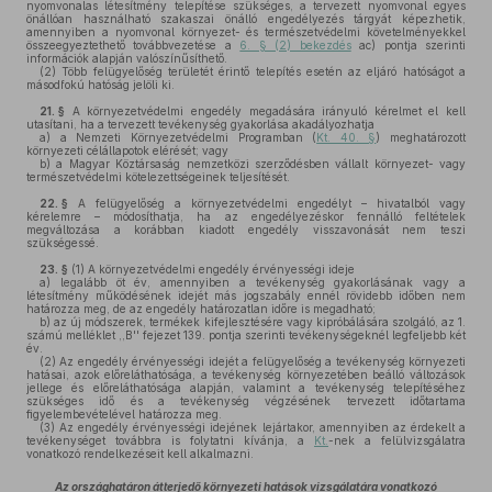
nyomvonalas létesítmény telepítése szükséges, a tervezett nyomvonal egyes
önállóan használható szakaszai önálló engedélyezés tárgyát képezhetik,
amennyiben a nyomvonal környezet- és természetvédelmi követelményekkel
összeegyeztethető továbbvezetése a
6. § (2) bekezdés
ac) pontja szerinti
információk alapján valószínűsíthető.
(2)
Több felügyelőség területét érintő telepítés esetén az eljáró hatóságot a
másodfokú hatóság jelöli ki.
21. §
A környezetvédelmi engedély megadására irányuló kérelmet el kell
utasítani, ha a tervezett tevékenység gyakorlása akadályozhatja
a)
a Nemzeti Környezetvédelmi Programban (
Kt. 40. §
) meghatározott
környezeti célállapotok elérését; vagy
b)
a Magyar Köztársaság nemzetközi szerződésben vállalt környezet- vagy
természetvédelmi kötelezettségeinek teljesítését.
22. §
A felügyelőség a környezetvédelmi engedélyt – hivatalból vagy
kérelemre – módosíthatja, ha az engedélyezéskor fennálló feltételek
megváltozása a korábban kiadott engedély visszavonását nem teszi
szükségessé.
23. §
(1)
A környezetvédelmi engedély érvényességi ideje
a)
legalább öt év, amennyiben a tevékenység gyakorlásának vagy a
létesítmény működésének idejét más jogszabály ennél rövidebb időben nem
határozza meg, de az engedély határozatlan időre is megadható;
b)
az új módszerek, termékek kifejlesztésére vagy kipróbálására szolgáló, az 1.
számú melléklet ,,B'' fejezet 139. pontja szerinti tevékenységeknél legfeljebb két
év.
(2)
Az engedély érvényességi idejét a felügyelőség a tevékenység környezeti
hatásai, azok előreláthatósága, a tevékenység környezetében beálló változások
jellege és előreláthatósága alapján, valamint a tevékenység telepítéséhez
szükséges idő és a tevékenység végzésének tervezett időtartama
figyelembevételével határozza meg.
(3)
Az engedély érvényességi idejének lejártakor, amennyiben az érdekelt a
tevékenységet továbbra is folytatni kívánja, a
Kt.
-nek a felülvizsgálatra
vonatkozó rendelkezéseit kell alkalmazni.
Az országhatáron átterjedő környezeti hatások vizsgálatára vonatkozó