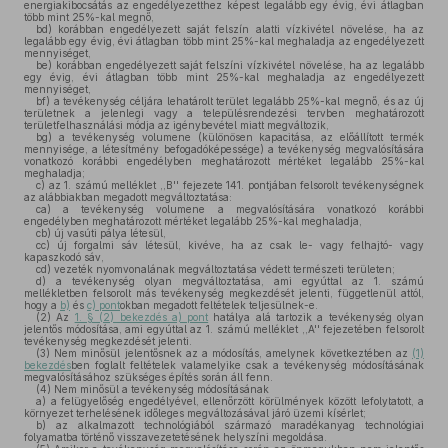
energiakibocsátás az engedélyezetthez képest legalább egy évig, évi átlagban
több mint 25%-kal megnő,
bd)
korábban engedélyezett saját felszín alatti vízkivétel növelése, ha az
legalább egy évig, évi átlagban több mint 25%-kal meghaladja az engedélyezett
mennyiséget,
be)
korábban engedélyezett saját felszíni vízkivétel növelése, ha az legalább
egy évig, évi átlagban több mint 25%-kal meghaladja az engedélyezett
mennyiséget,
bf)
a tevékenység céljára lehatárolt terület legalább 25%-kal megnő, és az új
területnek a jelenlegi vagy a településrendezési tervben meghatározott
területfelhasználási módja az igénybevétel miatt megváltozik,
bg)
a tevékenység volumene (különösen kapacitása, az előállított termék
mennyisége, a létesítmény befogadóképessége) a tevékenység megvalósítására
vonatkozó korábbi engedélyben meghatározott mértéket legalább 25%-kal
meghaladja;
c)
az 1. számú melléklet ,,B'' fejezete 141. pontjában felsorolt tevékenységnek
az alábbiakban megadott megváltoztatása:
ca)
a tevékenység volumene a megvalósítására vonatkozó korábbi
engedélyben meghatározott mértéket legalább 25%-kal meghaladja,
cb)
új vasúti pálya létesül,
cc)
új forgalmi sáv létesül, kivéve, ha az csak le- vagy felhajtó- vagy
kapaszkodó sáv,
cd)
vezeték nyomvonalának megváltoztatása védett természeti területen;
d)
a tevékenység olyan megváltoztatása, ami egyúttal az 1. számú
mellékletben felsorolt más tevékenység megkezdését jelenti, függetlenül attól,
hogy a
b)
és
c) pont
okban megadott feltételek teljesülnek-e.
(2)
Az
1. § (2) bekezdés a) pont
hatálya alá tartozik a tevékenység olyan
jelentős módosítása, ami egyúttal az 1. számú melléklet ,,A'' fejezetében felsorolt
tevékenység megkezdését jelenti.
(3)
Nem minősül jelentősnek az a módosítás, amelynek következtében az
(1)
bekezdés
ben foglalt feltételek valamelyike csak a tevékenység módosításának
megvalósításához szükséges építés során áll fenn.
(4)
Nem minősül a tevékenység módosításának
a)
a felügyelőség engedélyével, ellenőrzött körülmények között lefolytatott, a
környezet terhelésének időleges megváltozásával járó üzemi kísérlet;
b)
az alkalmazott technológiából származó maradékanyag technológiai
folyamatba történő visszavezetetésének helyszíni megoldása.