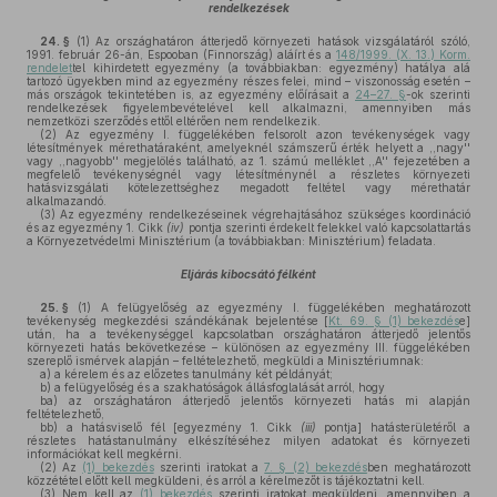
rendelkezések
24. §
(1)
Az országhatáron átterjedő környezeti hatások vizsgálatáról szóló,
1991. február 26-án, Espooban (Finnország) aláírt és a
148/1999. (X. 13.) Korm.
rendelet
tel kihirdetett egyezmény (a továbbiakban: egyezmény) hatálya alá
tartozó ügyekben mind az egyezmény részes felei, mind – viszonosság esetén –
más országok tekintetében is, az egyezmény előírásait a
24–27. §
-ok szerinti
rendelkezések figyelembevételével kell alkalmazni, amennyiben más
nemzetközi szerződés ettől eltérően nem rendelkezik.
(2)
Az egyezmény I. függelékében felsorolt azon tevékenységek vagy
létesítmények mérethatáraként, amelyeknél számszerű érték helyett a ,,nagy''
vagy ,,nagyobb'' megjelölés található, az 1. számú melléklet ,,A'' fejezetében a
megfelelő tevékenységnél vagy létesítménynél a részletes környezeti
hatásvizsgálati kötelezettséghez megadott feltétel vagy mérethatár
alkalmazandó.
(3)
Az egyezmény rendelkezéseinek végrehajtásához szükséges koordináció
és az egyezmény 1. Cikk
(iv)
pontja szerinti érdekelt felekkel való kapcsolattartás
a Környezetvédelmi Minisztérium (a továbbiakban: Minisztérium) feladata.
Eljárás kibocsátó félként
25. §
(1)
A felügyelőség az egyezmény I. függelékében meghatározott
tevékenység megkezdési szándékának bejelentése [
Kt. 69. § (1) bekezdés
e]
után, ha a tevékenységgel kapcsolatban országhatáron átterjedő jelentős
környezeti hatás bekövetkezése – különösen az egyezmény III. függelékében
szereplő ismérvek alapján – feltételezhető, megküldi a Minisztériumnak:
a)
a kérelem és az előzetes tanulmány két példányát;
b)
a felügyelőség és a szakhatóságok állásfoglalását arról, hogy
ba)
az országhatáron átterjedő jelentős környezeti hatás mi alapján
feltételezhető,
bb)
a hatásviselő fél [egyezmény 1. Cikk
(iii)
pontja] hatásterületéről a
részletes hatástanulmány elkészítéséhez milyen adatokat és környezeti
információkat kell megkérni.
(2)
Az
(1) bekezdés
szerinti iratokat a
7. § (2) bekezdés
ben meghatározott
közzététel előtt kell megküldeni, és arról a kérelmezőt is tájékoztatni kell.
(3)
Nem kell az
(1) bekezdés
szerinti iratokat megküldeni, amennyiben a