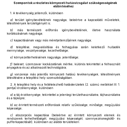
Szempontok a részletes környezeti hatásvizsgálat szükségességének
eldöntéséhez
1. A tevékenység jellemzői, különösen
a)
terület igénybevételének nagysága, beleértve a kapcsolódó műveletek,
létesítmények területigényét is;
b)
más természeti erőforrás igénybevételének, illetve használata
korlátozásának nagyásga;
c)
kapacitásának vagy más méretjellemzőjének nagysága;
d)
telepítése, megvalósítása és felhagyása során keletkező hulladék
mennyisége, veszélyessége, kezelhetősége;
e)
környezetterhelésének nagysága, jelentősége;
f)
baleset, üzemzavar kockázatának mértke, különös tekintettel a felhasznált
anyagokra és az alkalmazott technológiára;
g)
vonzereje más jelentős környezeti hatású tevékenységek, létesítmények
létesítésére a telepítési hely szomszédságában.
2. A telepítési hely és a feltételezhető hatásterületek (2. számú melléklet III. 1.
pontja) érzékenysége, különösen
a)
a táj érzékenysége, tekintettel a jelenlegi területhasználatra, tájhasználatra
és a tájképre;
b)
az érintett természeti erőforrások relatív szűkössége, minősége, megújulási
képessége;
c)
abszorpciós kapacitása (beleértve az érintett környezeti elemek és
rendszerek terhelhetőségét, megújulási képességét, szennyezésmegkötő- és
pufferkapacitását), különösen az alábbi területeken: