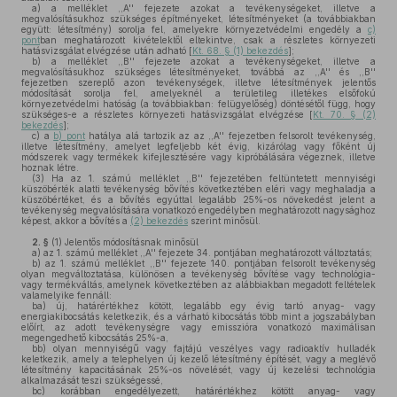
a)
a melléklet ,,A'' fejezete azokat a tevékenységeket, illetve a
megvalósításukhoz szükséges építményeket, létesítményeket (a továbbiakban
együtt: létesítmény) sorolja fel, amelyekre környezetvédelmi engedély a
c)
pont
ban meghatározott kivételektől eltekintve, csak a részletes környezeti
hatásvizsgálat elvégzése után adható [
Kt. 68. § (1) bekezdés
];
b)
a melléklet ,,B'' fejezete azokat a tevékenységeket, illetve a
megvalósításukhoz szükséges létesítményeket, továbbá az ,,A'' és ,,B''
fejezetben szereplő azon tevékenységek, illetve létesítmények jelentős
módosítását sorolja fel, amelyeknél a területileg illetékes elsőfokú
környezetvédelmi hatóság (a továbbiakban: felügyelőség) döntésétől függ, hogy
szükséges-e a részletes környezeti hatásvizsgálat elvégzése [
Kt. 70. § (2)
bekezdés
];
c)
a
b) pont
hatálya alá tartozik az az ,,A'' fejezetben felsorolt tevékenység,
illetve létesítmény, amelyet legfeljebb két évig, kizárólag vagy főként új
módszerek vagy termékek kifejlesztésére vagy kipróbálására végeznek, illetve
hoznak létre.
(3)
Ha az 1. számú melléklet ,,B'' fejezetében feltüntetett mennyiségi
küszöbérték alatti tevékenység bővítés következtében eléri vagy meghaladja a
küszöbértéket, és a bővítés egyúttal legalább 25%-os növekedést jelent a
tevékenység megvalósítására vonatkozó engedélyben meghatározott nagysághoz
képest, akkor a bővítés a
(2) bekezdés
szerint minősül.
2. §
(1)
Jelentős módosításnak minősül
a)
az 1. számú melléklet ,,A'' fejezete 34. pontjában meghatározott változtatás;
b)
az 1. számú melléklet ,,B'' fejezete 140. pontjában felsorolt tevékenység
olyan megváltoztatása, különösen a tevékenység bővítése vagy technológia-
vagy termékváltás, amelynek következtében az alábbiakban megadott feltételek
valamelyike fennáll:
ba)
új, határértékhez kötött, legalább egy évig tartó anyag- vagy
energiakibocsátás keletkezik, és a várható kibocsátás több mint a jogszabályban
előírt, az adott tevékenységre vagy emisszióra vonatkozó maximálisan
megengedhető kibocsátás 25%-a,
bb)
olyan mennyiségű vagy fajtájú veszélyes vagy radioaktív hulladék
keletkezik, amely a telephelyen új kezelő létesítmény építését, vagy a meglévő
létesítmény kapacitásának 25%-os növelését, vagy új kezelési technológia
alkalmazását teszi szükségessé,
bc)
korábban engedélyezett, határértékhez kötött anyag- vagy