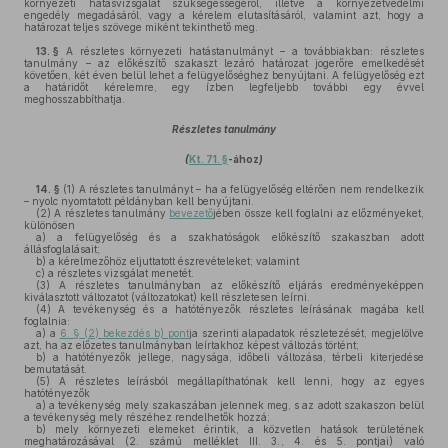
környezeti hatásvizsgálat szükségességéről, illetve a környezetvédelmi
engedély megadásáról, vagy a kérelem elutasításáról, valamint azt, hogy a
határozat teljes szövege miként tekinthető meg.
13. §
A részletes környezeti hatástanulmányt – a továbbiakban: részletes
tanulmány – az előkészítő szakaszt lezáró határozat jogerőre emelkedését
követően, két éven belül lehet a felügyelőséghez benyújtani. A felügyelőség ezt
a határidőt kérelemre, egy ízben legfeljebb további egy évvel
meghosszabbíthatja.
Részletes tanulmány
(
Kt. 71. §
-ához
)
14. §
(1)
A részletes tanulmányt – ha a felügyelőség eltérően nem rendelkezik
– nyolc nyomtatott példányban kell benyújtani.
(2)
A részletes tanulmány
bevezető
jében össze kell foglalni az előzményeket,
különösen
a)
a felügyelőség és a szakhatóságok előkészítő szakaszban adott
állásfoglalásait;
b)
a kérelmezőhöz eljuttatott észrevételeket; valamint
c)
a részletes vizsgálat menetét.
(3)
A részletes tanulmányban az előkészítő eljárás eredményeképpen
kiválasztott változatot (változatokat) kell részletesen leírni.
(4)
A tevékenység és a hatótényezők részletes leírásának magába kell
foglalnia:
a)
a
6. § (2) bekezdés b) pont
ja szerinti alapadatok részletezését, megjelölve
azt, ha az előzetes tanulmányban leírtakhoz képest változás történt;
b)
a hatótényezők jellege, nagysága, időbeli változása, térbeli kiterjedése
bemutatását.
(5)
A részletes leírásból megállapíthatónak kell lenni, hogy az egyes
hatótényezők
a)
a tevékenység mely szakaszában jelennek meg, s az adott szakaszon belül
a tevékenység mely részéhez rendelhetők hozzá;
b)
mely környezeti elemeket érintik, a közvetlen hatások területének
meghatározásával (2. számú melléklet III. 3., 4. és 5. pontjai) való