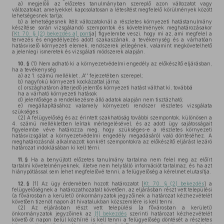
a)
megjelöli az előzetes tanulmányban szereplő azon változatot vagy
változatokat, amelyekkel kapcsolatosan a létesítést megfelelő körülmények között
lehetségesnek tartja;
b)
a lehetségesnek ítélt változatoknál a részletes környezeti hatástanulmány
készítése során vizsgálandó szempontok és követelmények meghatározásakor
[
Kt. 70. § (2) bekezdés a) pont
ja] figyelembe veszi, hogy mi az, ami megfelel a
tervezés és engedélyezés adott szakaszának, a tevékenység és a várhatóan
hatásviselő környezeti elemek, rendszerek jellegének, valamint megkövetelhető
a jelenlegi ismeretek és vizsgálati módszerek alapján.
10. §
(1)
Nem adható ki a környezetvédelmi engedély az előkészítő eljárásban,
ha a tevékenység
a)
az 1. számú melléklet ,,A'' fejezetében szerepel;
b)
nagyfokú környezeti kockázattal járna;
c)
országhatáron átterjedő jelentős környezeti hatást válthat ki, továbbá
ha a várható környezeti hatások
d)
jelentősége a rendelkezésre álló adatok alapján nem tisztázható;
e)
megállapításához valamely környezeti rendszer részletes vizsgálata
szükséges.
(2)
A felügyelőség és az érintett szakhatóság további szempontok, különösen a
4. számú mellékletben leírtak mérlegelésével, és az adott ügy sajátosságait
figyelembe véve határozza meg, hogy szükséges-e a részletes környezeti
hatásvizsgálat a környezetvédelmi engedély megadásáról való döntéséhez. A
meghatározásnál alkalmazott konkrét szempontokra az előkészítő eljárást lezáró
határozat indoklásában ki kell térni.
11. §
Ha a benyújtott előzetes tanulmány tartalma nem felel meg az előírt
tartalmi követelményeknek, illetve nem helytálló információt tartalmaz, és ha azt
hiánypótlással sem lehet megfelelővé tenni, a felügyelőség a kérelmet elutasítja.
12. §
(1)
Az ügy érdemében hozott határozatot [
Kt. 70. § (2) bekezdés
] a
felügyelőségnek a határozathozatalt követően, az eljárásban részt vett települési
(a fővárosban a kerületi) önkormányzatok jegyzőinek a határozat kézhezvételét
követően tizenöt napon át hivatalukban közszemlére is kell tenni.
(2)
Az eljárásban részt vett települési (a fővárosban a kerületi)
önkormányzatok jegyzőinek az
(1) bekezdés
szerinti határozat kézhezvételét
követő öt napon belül közhírré is kell tenni a felügyelőség döntését a részletes