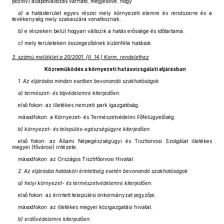
pozitív) állapotváltozás várható, megjelölve, hogy
a)
a hatásterület egyes részei mely környezeti elemre és rendszerre és a
tevékenység mely szakaszára vonatkoznak,
b)
e részeken belül hogyan változik a hatás erőssége és időtartama,
c)
mely területeken összegeződnek különféle hatások.
3. számú melléklet a 20/2001. (II. 14.) Korm. rendelethez
Közreműködés a környezeti hatásvizsgálati eljárásban
1. Az eljárásba minden esetben bevonandó szakhatóságok
a) természet- és tájvédelemre kiterjedően:
első fokon: az illetékes nemzeti park igazgatóság,
másodfokon: a Környezet- és Természetvédelmi Főfelügyelőség;
b) környezet- és település-egészségügyre kiterjedően:
első fokon: az Állami Népegészségügyi és Tisztiorvosi Szolgálat illetékes
megyei (fővárosi) intézete,
másodfokon: az Országos Tisztifőorvosi Hivatal.
2. Az eljárásba hatásköri érintettség esetén bevonandó szakhatóságok
a) helyi környezet- és természetvédelemre kiterjedően:
első fokon: az érintett települési önkormányzat jegyzője,
másodfokon: az illetékes megyei közigazgatási hivatal;
b) erdővédelemre kiterjedően: