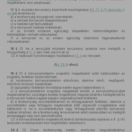
megítélésére nem alkalmasak.
17. §
A részletes tanulmány közérthető összefoglalása [
Kt. 71. § (1) bekezdés j)
pont
ja] tartalmazza:
a)
a tevékenység lényegének ismertetését;
b)
a várható környezeti állapotváltozást;
c)
a hatásterület bemutatását;
d)
a környezeti hatások értékelését;
e)
az érintett emberek egészségi állapotában, életminőségében és
életmódjában várható változásokat;
f)
a környezet és az emberi egészség védelmére foganatosítandó
intézkedéseket.
18. §
(1)
Ha a benyújtott részletes tanulmány tartalma nem kielégítő, a
felügyelőség a
11. §
-ban írtak szerint jár el.
(2)
A határozat nyilvánosságra hozatalára a
12. §
az irányadó.
(
Kt. 72. §
-ához
)
19. §
(1)
A környezetvédelmi engedély megadásáról szóló határozatban az
engedély feltételei között előírható:
a)
rendszeres környezetvédelmi ellenőrzés, ideértve mérő-, megfigyelő,
ellenőrző rendszer kialakítását;
b)
jogszabályi feltételek fennállása esetén egyes határértékek is;
c)
a környezetvédelmi engedély megadását követő, a környezethasználat
megkezdéséhez szükséges további engedélyek megszerzéséhez kielégítendő és
a környezeti hatásvizsgálat alapján meghatározható feltételek;
d)
a tevékenység szüneteltetésének és felhagyásának feltételei, ideértve a
szüneteltetés vagy felhagyás megkezdése előtt végzendő vizsgálatokra való
kötelezést is, ha a szüneteltetésnek vagy felhagyásnak jelentős környezeti
hatásai lehetnek, de a tevékenység tervezésének adott szakaszában ez kielégítő
pontossággal még nem jelezhető előre.
(2)
A környezetvédelmi engedélyről történő döntéshozatali eljárásra a 8. § (4)
bekezdés rendelkezéseit kell megfelelően alkalmazni.
20. §
(1)
Olyan tevékenység esetén, amelynek megvalósításához