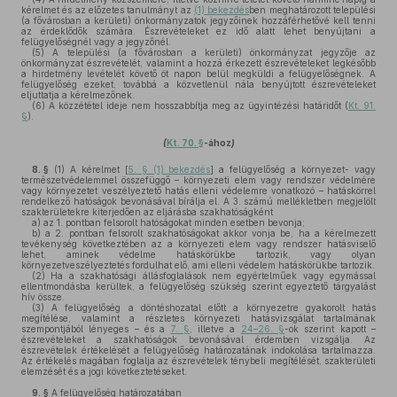
kérelmet és az előzetes tanulmányt az
(1) bekezdés
ben meghatározott települési
(a fővárosban a kerületi) önkormányzatok jegyzőinek hozzáférhetővé kell tenni
az érdeklődők számára. Észrevételeket ez idő alatt lehet benyújtani a
felügyelőségnél vagy a jegyzőnél.
(5)
A települési (a fővárosban a kerületi) önkormányzat jegyzője az
önkormányzat észrevételét, valamint a hozzá érkezett észrevételeket legkésőbb
a hirdetmény levételét követő öt napon belül megküldi a felügyelőségnek. A
felügyelőség ezeket, továbbá a közvetlenül nála benyújtott észrevételeket
eljuttatja a kérelmezőnek.
(6)
A közzététel ideje nem hosszabbítja meg az ügyintézési határidőt (
Kt. 91.
§
).
(
Kt. 70. §
-ához
)
8. §
(1)
A kérelmet [
5. § (1) bekezdés
] a felügyelőség a környezet- vagy
természetvédelemmel összefüggő – környezeti elem vagy rendszer védelmére
vagy környezetet veszélyeztető hatás elleni védelemre vonatkozó – hatáskörrel
rendelkező hatóságok bevonásával bírálja el. A 3. számú mellékletben megjelölt
szakterületekre kiterjedően az eljárásba szakhatóságként
a)
az 1. pontban felsorolt hatóságokat minden esetben bevonja;
b)
a 2. pontban felsorolt szakhatóságokat akkor vonja be, ha a kérelmezett
tevékenység következtében az a környezeti elem vagy rendszer hatásviselő
lehet, aminek védelme hatáskörükbe tartozik, vagy olyan
környezetveszélyeztetés fordulhat elő, ami elleni védelem hatáskörükbe tartozik.
(2)
Ha a szakhatósági állásfoglalások nem egyértelműek vagy egymással
ellentmondásba kerültek, a felügyelőség szükség szerint egyeztető tárgyalást
hív össze.
(3)
A felügyelőség a döntéshozatal előtt a környezetre gyakorolt hatás
megítélése, valamint a részletes környezeti hatásvizsgálat tartalmának
szempontjából lényeges – és a
7. §
, illetve a
24–26. §
-ok szerint kapott –
észrevételeket a szakhatóságok bevonásával érdemben vizsgálja. Az
észrevételek értékelését a felügyelőség határozatának indokolása tartalmazza.
Az értékelés magában foglalja az észrevételek ténybeli megítélését, szakterületi
elemzését és a jogi következtetéseket.
9. §
A felügyelőség határozatában