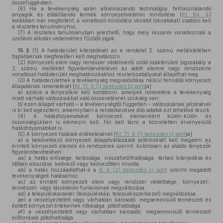
összefüggésben.
(6)
Ha a tevékenység során alkalmazandó technológia, felhasználandó
anyagok és előállítandó termék környezetvédelmi minősítése (
Kt. 84. §
)
korábban már megtörtént, a vonatkozó minősítési okiratot (okiratokat) csatolni kell
a részletes tanulmányhoz.
(7)
A részletes tanulmányban jelezhető, hogy mely részeire vonatkoznak a
szellemi alkotás védelméhez fűződő jogok.
15. §
(1)
A hatásterület kiterjedését az e rendelet 2. számú mellékletében
foglaltaknak megfelelően kell meghatározni.
(2)
Környezeti elem vagy rendszer védelméről szóló szakterületi jogszabály a
2. számú melléklet figyelembevételével az adott elemre vagy rendszerre
vonatkozó hatásterület meghatározásához részletszabályokat állapíthat meg.
(3)
A hatásterületnek a tevékenység megvalósítása nélkül fennálló környezeti
állapotának ismertetését [
Kt. 71. § (1) bekezdés b) pont
ja]
a)
azokra a tényezőkre kell korlátozni, amelyek ismeretére a tevékenység
miatt várható változásokkal való összevetésnél szükség van;
b)
ezen állapot várható – a tevékenységtől független – változásának jelzésével
is ki kell egészíteni, amennyiben a rendelkezésre álló adatok ezt lehetővé teszik.
(4)
A hatásfolyamatokat környezeti elemenként külön-külön és
összességükben is elemezni kell. Fel kell tárni a közvetetten érvényesülő
hatásfolyamatokat is.
(5)
A környezeti hatások értékelésénél [
Kt. 71. § (1) bekezdés c) pont
ja]
a)
a bekövetkező környezeti állapotváltozások jellemzését kell megadni az
érintett környezeti elemek és rendszerek szerint, különösen az alábbi tényezők
figyelembevételével:
aa)
a hatás erőssége, tartóssága, visszafordíthatósága, térbeli kiterjedése és
időbeli eloszlása, kedvező vagy kedvezőtlen mivolta,
ab)
a hatás hozzáadódhat-e a
6. § (2) bekezdés c) pont
szerint megadott
tevékenységek hatásaihoz,
ac)
az érintett környezeti elem vagy rendszer védettsége, környezet-,
természet- vagy tájvédelmi funkcióinak megváltozása,
ad)
a településkarakter (településkép, településszerkezet) megváltozása,
ae)
a veszélyeztetett vagy várhatóan károsodó, megsemmisülő természeti és
épített környezet értékeinek ritkasága, pótolhatósága,
af)
a veszélyeztetett vagy várhatóan károsodó, megsemmisülő természeti
erőforrások pótolhatósága,