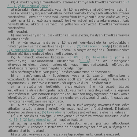
(3)
A tevékenység elmaradásából származó környezeti következményeket [
Kt.
69. § (2) bekezdés a) pont
ja]
a)
műszaki infrastrukturális, valamint környezetvédelmi célú tevékenységnél
aa)
a tevékenység megvalósítása nélkül várható környezeti állapotváltozások
becslésével, illetve a fennmaradó kedvezőtlen környezeti állapot leírásával, vagy
ab)
ha a kérelmező az elmaradó tevékenységet más tevékenységgel fogja
helyettesíteni, akkor a várható helyettesítés környezeti következményeinek
becslésével
kell megadni;
b)
más tevékenységnél csak akkor kell részletezni, ha ilyen következmények
értelmezhetők.
(4)
A környezetterhelés és a környezet igénybevétele (a továbbiakban:
hatótényezők) várható mértékének [
Kt. 69. § (2) bekezdés b) pont
ja] becslését a
(2) bekezdés b) pont
ja szerinti adatok bizonytalanságának (rendelkezésre
állásának) figyelembevételével kell elvégezni.
(5)
A hatások előzetes becslése [
Kt. 69. § (2) bekezdés c) pont
ja] a
tevékenység szakaszaiként elkülönítve (
3. §
), és az esetlegesen
környezetterhelést okozó balesetek vagy meghibásodások előfordulási
lehetőségeire figyelemmel magában foglalja, hogy
a)
a hatótényezők milyen jellegű hatásfolyamatokat indíthatnak el;
b)
a hatásfolyamatok – figyelembe véve a 2. számú mellékletben a
vizsgálandó terület meghatározásához adott szempontokat – milyen területekre
terjedhetnek ki, ideértve e területek térképen való körülhatárolását is;
c)
a vizsgálandó területről rendelkezésre álló környezeti állapot,
területhasználati és demográfiai adatok, valamint a hatásfolyamatok jellegének
ismeretében milyen hatások léphetnek fel, mi ezek nagyságrendje és mekkora a
jelentőségük a környezet állapota, az emberek egészségi, társadalmi, gazdasági
helyzetének változása szempontjából.
(6)
A tanulmányban jelezni kell, ha a tevékenység következtében előre
láthatóan országhatáron átterjedő környezeti hatások is felléphetnek. E hatások
előzetes becslésére az
(5) bekezdés
rendelkezéseit kell megfelelően alkalmazni.
(7)
A tájban és az ökológiai viszonyokban várható változások részletes leírása
[
Kt. 69. § (2) bekezdés c) pont
ja] magába foglalja:
a)
az új telepítés helyeként kiválasztott terület jelenlegi állapotának
ismertetését, különösen a természeti és épített környezet értékei, a tájkép és a
tájhasználat bemutatását;
b)
a terület környezet-, természet- és tájvédelmi funkcióinak elemzését;