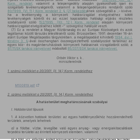
Korm. rendelet
, valamint a telepengedély alapján gyakorolható ipari és
szolgáltató tevékenységekről, valamint a telepengedélyezés rendjéről szóló
80/1999. (VI. 11.) Korm. rendelet 2. § (2) bekezdés
ének szövegéből a ,,– kivéve,
ha a tevékenység a környezeti hatásvizsgálat elvégzéséhez kötött
tevékenységek köréről és az ezzel kapcsolatos hatósági eljárás részletes
szabályairól szóló
152/1995. (XII. 12.) Korm. rendelet
alapján környezeti
hatásvizsgálat elvégzéséhez kötött –'' szövegrész hatályát veszti.
(7)
Ez a rendelet a Magyar Köztársaság és az Európai Közösségek és azok
tagállamai között társulás létesítéséről szóló, Brüsszelben, 1991. december 16-án
aláírt Európai Megállapodás tárgykörében, a megállapodást kihirdető
1994. évi I.
törvény 3. §
-ával összhangban összeegyeztethető szabályozást tartalmaz az
egyes köz- és magánberuházások környezeti hatásainak vizsgálatáról szóló, a
97/11/EK tanácsi irányelvvel
módosított
85/337/EGK tanácsi irányelvvel.
Orbán Viktor
s. k.,
miniszterelnök
1. számú melléklet a 20/2001. (II. 14.) Korm. rendelethez
M100819.pdf
2. számú melléklet a 20/2001. (II. 14.) Korm. rendelethez
A hatásterület meghatározásának szabályai
I. Hatásterület típusok
1.
A közvetlen hatások területei:
az egyes hatótényezőkhöz hozzárendelhető
területek, amelyek lehetnek
a)
a földbe, vízbe, levegőbe való egyes anyag- vagy energiakibocsátások
terjedési területei az érintett környezeti elemben, valamint
b)
a föld, víz, élővilág, épített környezet közvetlen igénybevételének területei.