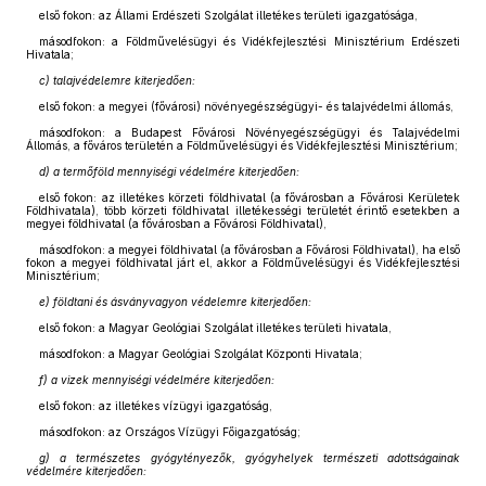
első fokon: az Állami Erdészeti Szolgálat illetékes területi igazgatósága,
másodfokon: a Földművelésügyi és Vidékfejlesztési Minisztérium Erdészeti
Hivatala;
c) talajvédelemre kiterjedően:
első fokon: a megyei (fővárosi) növényegészségügyi- és talajvédelmi állomás,
másodfokon: a Budapest Fővárosi Növényegészségügyi és Talajvédelmi
Állomás, a főváros területén a Földművelésügyi és Vidékfejlesztési Minisztérium;
d) a termőföld mennyiségi védelmére kiterjedően:
első fokon: az illetékes körzeti földhivatal (a fővárosban a Fővárosi Kerületek
Földhivatala), több körzeti földhivatal illetékességi területét érintő esetekben a
megyei földhivatal (a fővárosban a Fővárosi Földhivatal),
másodfokon: a megyei földhivatal (a fővárosban a Fővárosi Földhivatal), ha első
fokon a megyei földhivatal járt el, akkor a Földművelésügyi és Vidékfejlesztési
Minisztérium;
e) földtani és ásványvagyon védelemre kiterjedően:
első fokon: a Magyar Geológiai Szolgálat illetékes területi hivatala,
másodfokon: a Magyar Geológiai Szolgálat Központi Hivatala;
f) a vizek mennyiségi védelmére kiterjedően:
első fokon: az illetékes vízügyi igazgatóság,
másodfokon: az Országos Vízügyi Főigazgatóság;
g) a természetes gyógytényezők, gyógyhelyek természeti adottságainak
védelmére kiterjedően: