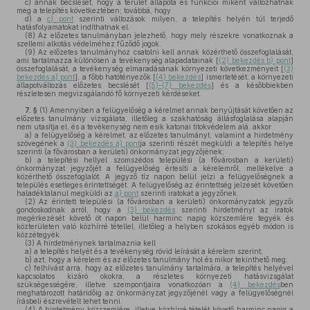
c)
annak becslését, hogy a terület állapota és funkciói miként változhatnak
meg a telepítés következtében; továbbá, hogy
d)
a
c) pont
szerinti változások milyen, a telepítés helyén túl terjedő
hatásfolyamatokat indíthatnak el.
(8)
Az előzetes tanulmányban jelezhető, hogy mely részekre vonatkoznak a
szellemi alkotás védelméhez fűződő jogok.
(9)
Az előzetes tanulmányhoz csatolni kell annak közérthető összefoglalását,
ami tartalmazza különösen a tevékenység alapadatainak [
(2) bekezdés b) pont
]
összefoglalását, a tevékenység elmaradásának környezeti következményeit [
(3)
bekezdés a) pont
], a főbb hatótényezők [
(4) bekezdés
] ismertetését, a környezeti
állapotváltozás előzetes becslését [
(5)–(7) bekezdés
] és a későbbiekben
részletesen megvizsgálandó fő környezeti kérdéseket.
7. §
(1)
Amennyiben a felügyelőség a kérelmet annak benyújtását követően az
előzetes tanulmány vizsgálata, illetőleg a szakhatóság állásfoglalása alapján
nem utasítja el, és a tevékenység nem esik katonai titokvédelem alá, akkor
a)
a felügyelőség a kérelmet, az előzetes tanulmányt, valamint a hirdetmény
szövegének a
(3) bekezdés a) pont
ja szerinti részét megküldi a telepítés helye
szerinti (a fővárosban a kerületi) önkormányzat jegyzőjének;
b)
a telepítési hellyel szomszédos települési (a fővárosban a kerületi)
önkormányzat jegyzőjét a felügyelőség értesíti a kérelemről, mellékelve a
közérthető összefoglalót. A jegyző tíz napon belül jelzi a felügyelőségnek a
település esetleges érintettségét. A felügyelőség az érintettség jelzését követően
haladéktalanul megküldi az
a) pont
szerinti iratokat a jegyzőnek.
(2)
Az érintett települési (a fővárosban a kerületi) önkormányzatok jegyzői
gondoskodnak arról, hogy a
(3) bekezdés
szerinti hirdetményt az iratok
megérkezését követő öt napon belül harminc napig közszemlére tegyék és
közterületen való közhírré tétellel, illetőleg a helyben szokásos egyéb módon is
közzétegyék.
(3)
A hirdetménynek tartalmaznia kell
a)
a telepítés helyét és a tevékenység rövid leírását a kérelem szerint;
b)
azt, hogy a kérelem és az előzetes tanulmány hol és mikor tekinthető meg;
c)
felhívást arra, hogy az előzetes tanulmány tartalmára, a telepítés helyével
kapcsolatos kizáró okokra, a részletes környezeti hatásvizsgálat
szükségességére, illetve szempontjaira vonatkozóan a
(4) bekezdés
ben
meghatározott határidőig az önkormányzat jegyzőjénél vagy a felügyelőségnél
írásbeli észrevételt lehet tenni.
(4)
A hirdetmény közszemlére, illetve közhírré tételét követő harminc napig a