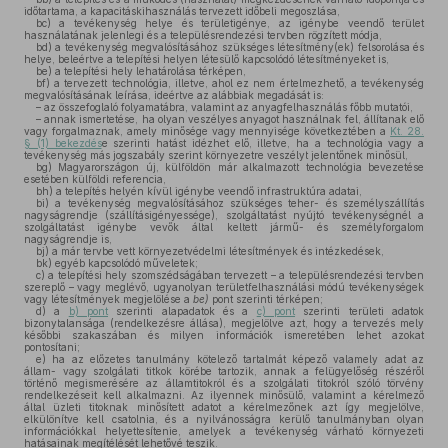
időtartama, a kapacitáskihasználás tervezett időbeli megoszlása,
bc)
a tevékenység helye és területigénye, az igénybe veendő terület
használatának jelenlegi és a településrendezési tervben rögzített módja,
bd)
a tevékenység megvalósításához szükséges létesítmény(ek) felsorolása és
helye, beleértve a telepítési helyen létesülő kapcsolódó létesítményeket is,
be)
a telepítési hely lehatárolása térképen,
bf)
a tervezett technológia, illetve, ahol ez nem értelmezhető, a tevékenység
megvalósításának leírása, ideértve az alábbiak megadását is:
– az összefoglaló folyamatábra, valamint az anyagfelhasználás főbb mutatói,
– annak ismertetése, ha olyan veszélyes anyagot használnak fel, állítanak elő
vagy forgalmaznak, amely minősége vagy mennyisége következtében a
Kt. 28.
§ (1) bekezdés
e szerinti hatást idézhet elő, illetve, ha a technológia vagy a
tevékenység más jogszabály szerint környezetre veszélyt jelentőnek minősül,
bg)
Magyarországon új, külföldön már alkalmazott technológia bevezetése
esetében külföldi referencia,
bh)
a telepítés helyén kívül igénybe veendő infrastruktúra adatai,
bi)
a tevékenység megvalósításához szükséges teher- és személyszállítás
nagyságrendje (szállításigényessége), szolgáltatást nyújtó tevékenységnél a
szolgáltatást igénybe vevők által keltett jármű- és személyforgalom
nagyságrendje is,
bj)
a már tervbe vett környezetvédelmi létesítmények és intézkedések,
bk)
egyéb kapcsolódó műveletek;
c)
a telepítési hely szomszédságában tervezett – a településrendezési tervben
szereplő – vagy meglévő, ugyanolyan területfelhasználási módú tevékenységek
vagy létesítmények megjelölése a
be)
pont szerinti térképen;
d)
a
b) pont
szerinti alapadatok és a
c) pont
szerinti területi adatok
bizonytalansága (rendelkezésre állása), megjelölve azt, hogy a tervezés mely
későbbi szakaszában és milyen információk ismeretében lehet azokat
pontosítani;
e)
ha az előzetes tanulmány kötelező tartalmát képező valamely adat az
állam- vagy szolgálati titkok körébe tartozik, annak a felügyelőség részéről
történő megismerésére az államtitokról és a szolgálati titokról szóló törvény
rendelkezéseit kell alkalmazni. Az ilyennek minősülő, valamint a kérelmező
által üzleti titoknak minősített adatot a kérelmezőnek azt így megjelölve,
elkülönítve kell csatolnia, és a nyilvánosságra kerülő tanulmányban olyan
információkkal helyettesítenie, amelyek a tevékenység várható környezeti
hatásainak megítélését lehetővé teszik.