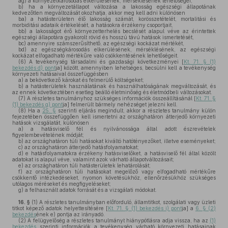
ag)
a környezetkárosodás elkerülésének, mérséklésének lehetőségei;
b)
ha a környezetállapot változása a lakosság egészségi állapotának
kedvezőtlen megváltozását okozhatja, akkor meg kell adni különösen
ba)
a hatásterületen élő lakosság számát, korösszetételét, mortalitási és
morbiditási adataik értékelését, a hatásokra érzékeny csoportjait,
bb)
a lakosságot érő környezetterhelés becslését alapul véve az érintettek
egészségi állapotára gyakorolt rövid és hosszú távú hatások ismertetését,
bc)
amennyire számszerűsíthető, az egészségi kockázat mértékét,
bd)
az egészségkárosodás elkerülésének, mérséklésének, az egészségi
kockázat elfogadható mértékűre való csökkentésének lehetőségeit.
(6)
A tevékenység társadalmi és gazdasági következményei [
Kt. 71. § (1)
bekezdés d) pont
ja] között, amennyiben lehetséges, becsülni kell a tevékenység
környezeti hatásaival összefüggésben
a)
a bekövetkező károkat és felmerülő költségeket;
b)
a hatásterületek használatának és használhatóságának megváltozását, és
az ennek következtében esetleg beálló életminőség és életmódbeli változásokat.
(7)
A részletes tanulmányhoz szükséges információk összeállításánál [
Kt. 71. §
(1) bekezdés g) pont
ja] felmerült bármely nehézséget jelezni kell.
(8)
Ha a
25. §
szerinti eljárás megindult, akkor a részletes tanulmány külön
fejezetében összefüggően kell ismertetni az országhatáron átterjedő környezeti
hatások vizsgálatát, különösen
a)
a hatásviselő fél és nyilvánossága által adott észrevételek
figyelembevételének módját;
b)
az országhatáron túli hatásokat kiváltó hatótényezőket, illetve eseményeket;
c)
az országhatáron átterjedő hatásfolyamatokat;
d)
e hatásfolyamatokra érzékeny hatásviselőket, a hatásviselő fél által közölt
adatokat is alapul véve, valamint azok várható állapotváltozásait;
e)
az országhatáron túli hatásterületek lehatárolását;
f)
az országhatáron túli hatásokat megelőző vagy elfogadható mértékűre
csökkentő intézkedéseket, nyomon követésükhöz, ellenőrzésükhöz szükséges
utólagos méréseket és megfigyeléseket;
g)
a felhasznált adatok forrását és a vizsgálati módokat.
16. §
(1)
A részletes tanulmányban előforduló, államtitkot, szolgálati vagy üzleti
titkot képező adatok helyettesítésére [
Kt. 71. § (1) bekezdés i) pont
ja] a
6. § (2)
bekezdés
ének e) pontja az irányadó.
(2)
A felügyelőség a részletes tanulmányt hiánypótlásra adja vissza, ha az
(1)
bekezdés
szerinti információk a tevékenység várható környezeti hatásainak