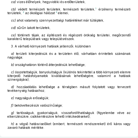
ca)
vizes élőhelyek, hegyvidéki és erdőterületek,
1
cb)
védett természeti területek, természeti területek,
érzékeny természeti
2
3
területek,
az ökológiai hálózat
elemei,
cc)
ahol valamely szennyezettségi határétéket már túlléptek,
cd)
sűrűn lakott területek,
ce)
történeti tájak, az építészeti és régészeti örökség területei, megőrzendő
karakterű települések vagy településrészek.
3. A várható környezeti hatások jellemzői, különösen
a)
területi kiterjedésük és a területen élő, várhatóan érintettek számának
nagysága;
b)
országhatáron történő átterjedésük lehetősége;
c)
összetettségük, bonyolultságuk (különös tekintettel a több környezeti elemre
kiterjedő hatásfolyamatok kiváltásának lehetőségére, valamint a hatások
szinergiájára);
d)
hozzáadódás lehetősége a térségben másutt folytatott vagy tervezett
tevékenység hatásaihoz;
e)
nagyságuk erősségük;
f)
bekövetkezésük valószínűsége;
g)
tartósságuk, gyakoriságuk, visszafordíthatóságuk (figyelembe véve az
elkerülésükre, csökkentésükre tehető intézkedéseket);
h)
a végső hatásviselőket (embert, természeti rendszereket) érő káros vagy
zavaró hatások mértéke.