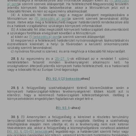
tevékenységről a rendelkezésre álló információk alapján kikéri az
(1) bekezdés
a) pont
ja szerinti szervek álláspontját. Ha feltételezhető Magyarország területén
jelentős környezeti hatás bekövetkezése, akkor a Minisztérium jelzi ezt a
kibocsátó félnek, és kéri az egyezmény alkalmazását.
(4)
A kibocsátó fél kérésére vagy a magyar álláspont megalapozására a
Minisztérium az
(1) bekezdés a) pont
ja szerinti szervek bevonásával állítja
össze, illetve adja meg a feltételezhető magyar hatásterületről rendelkezésre álló
és a hatások vizsgálatához szükséges környezeti információkat.
(5)
A kibocsátó fél által megküldött környezeti hatásvizsgálati dokumentációról
a szükséges fordítások elvégzését követően a Minisztérium
a)
kikéri az
(1) bekezdés a) pont
ja szerinti szervek álláspontját;
b)
megszervezi a feltételezett hatásterület nyilvánosságának tájékoztatását és
észrevételeik kikérését, a helyi (a fővárosban a kerületi) önkormányzatok
szükség szerinti bevonásával;
c)
nyilvános fórumot is szervez, és arra meghívja a kibocsátó fél képviselőjét.
28. §
Az egyezmény és a
25–27. §
-ok előírásait az e rendelet 1. számú
mellékletében felsorolt minden tevékenységnél alkalmazni kell, ha
országhatáron átterjedő jelentős környezeti hatás feltételezhető, és a hatásviselő
vagy a kibocsátó fél az Európai Unió tagországa.
[
Kt. 92. § (2) bekezdés
éhez
]
29. §
A felügyelőség szakhatóságként történő közreműködése során a
környezeti hatásvizsgálat-köteles tevékenységeknél többek között azt is
ellenőrzi, hogy a kérelmező hatásvizsgálati kötelezettségének, illetőleg a
környezetvédelmi engedélyben foglaltaknak eleget tett-e.
(
Kt. 93. §
-ához
)
30. §
(1)
Amennyiben a felügyelőség a kérelmet a részletes tanulmány
benyújtását közvetlenül követően annak vizsgálata, illetőleg a szakhatóság
állásfoglalása alapján nem utasítja el, és a tevékenység nem esik katonai
titokvédelem alá, akkor a felügyelőség a közmeghallgatásra vonatkozó adatokat
[
Kt. 93. § (3)–(5) bekezdés
ek] legalább egy, a hatásterület szerinti helyi vagy
egy országos napilapban közzéteszi, valamint közterületi hirdetmény formájában