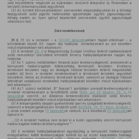
való közzétételre megküldi az eljárásban részvevő települési (a fővárosban a
kerületi) önkormányzatok jegyzőinek.
(2)
Az érintett környezetvédelmi szervezetek alapszabályukkal és a bírósági
bejegyzésről szóló jogerős határozattal igazolhatják ügyféli jogosultságukat.
Kétség esetén az ilyen igényt bejelentett szervezetek ügyféli jogosultságát
vélelmezni kell.
Záró rendelkezések
31. §
(1)
Ez a rendelet – a
(2)–(4) bekezdés
ekben foglalt eltéréssel – a
kihirdetését követő 60. napon lép hatályba, rendelkezéseit az azt követően
indult eljárásokban kell alkalmazni.
(2)
A rendelet
28. §
-a Magyarország Európai Unióhoz történő csatlakozásáról
szóló nemzetközi szerződést kihirdető törvény hatálybalépésének napján lép
hatályba.
(3)
Az 1. számú mellékletben felsorolt azon tevékenységeknél, amelyeknél a
környezeti hatásvizsgálati kötelezettség természeti területen, érzékeny
természeti területen vagy az ökológiai hálózat területén történő megvalósítás
esetén áll fenn, e rendelet rendelkezéseit a természeti területek jegyzékét
közzétévő, illetve az érzékeny természeti terület, valamint az ökológiai hálózat
létesítését szabályozó rendeletek hatálybalépését követően indult eljárásokban
kell alkalmazni.
(4)
Az 1. számú melléklet ,,B'' fejezet 1. pontjában szereplő tevékenységnél e
rendelet rendelkezéseit a termőföldről szóló
1994. évi LV. törvény 26. § (1)
bekezdés
e szerinti, az általános birtokrendezési eljárásról szóló törvény
hatálybalépését követően indult eljárásokban kell alkalmazni.
(5)
A telepengedély alapján gyakorolható ipari és szolgáltató tevékenységekről,
valamint a telepengedélyezés rendjéről szóló
80/1999. (VI. 11.) Korm. rendelet 1.
§
-ának eredeti szövege
(1) bekezdés
re változik, és a következő
(2) bekezdés
sel
egészül ki:
„,,(2) A rendelet hatálya nem terjed ki a külön jogszabály szerint környezeti
hatásvizsgálat-köteles tevékenységekre.''”
(6)
E rendelet hatálybalépésével egyidejűleg a környezeti hatásvizsgálat
elvégzéséhez kötött tevékenységek köréről és az ezzel kapcsolatos hatósági
eljárás részletes szabályairól szóló – többször módosított –
152/1995. (XII. 12.)