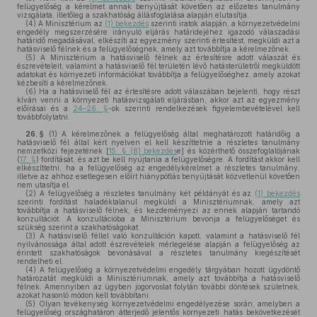
felügyelőség a kérelmet annak benyújtását követően az előzetes tanulmány
vizsgálata, illetőleg a szakhatóság állásfoglalása alapján elutasítja.
(4)
A Minisztérium az
(1) bekezdés
szerinti iratok alapján, a környezetvédelmi
engedély megszerzésére irányuló eljárás határidejéhez igazodó válaszadási
határidő megadásával, elkészíti az egyezmény szerinti értesítést, megküldi azt a
hatásviselő félnek és a felügyelőségnek, amely azt továbbítja a kérelmezőnek.
(5)
A Minisztérium a hatásviselő félnek az értesítésre adott válaszát és
észrevételeit, valamint a hatásviselő fél területén lévő hatásterületről megküldött
adatokat és környezeti információkat továbbítja a felügyelőséghez, amely azokat
kézbesíti a kérelmezőnek.
(6)
Ha a hatásviselő fél az értesítésre adott válaszában bejelenti, hogy részt
kíván venni a környezeti hatásvizsgálati eljárásban, akkor azt az egyezmény
előírásai és a
24–26. §
-ok szerinti rendelkezések figyelembevételével kell
továbbfolytatni.
26. §
(1)
A kérelmezőnek a felügyelőség által meghatározott határidőig a
hatásviselő fél által kért nyelven el kell készíttetnie a részletes tanulmány
nemzetközi fejezetének [
15. § (8) bekezdés
e] és közérthető összefoglalójának
(
17. §
) fordítását, és azt be kell nyújtania a felügyelőségre. A fordítást akkor kell
elkészíttetni, ha a felügyelőség az engedélykérelmet a részletes tanulmány,
illetve az ahhoz esetlegesen előírt hiánypótlás benyújtását közvetlenül követően
nem utasítja el.
(2)
A felügyelőség a részletes tanulmány két példányát és az
(1) bekezdés
szerinti fordítást haladéktalanul megküldi a Minisztériumnak, amely azt
továbbítja a hatásviselő félnek, és kezdeményezi az ennek alapján tartandó
konzultációt. A konzultációba a Minisztérium bevonja a felügyelőséget és
szükség szerint a szakhatóságokat.
(3)
A hatásviselő féllel való konzultáción kapott, valamint a hatásviselő fél
nyilvánossága által adott észrevételek mérlegelése alapján a felügyelőség az
érintett szakhatóságok bevonásával a részletes tanulmány kiegészítését
rendelheti el.
(4)
A felügyelőség a környezetvédelmi engedély tárgyában hozott ügydöntő
határozatát megküldi a Minisztériumnak, amely azt továbbítja a hatásviselő
félnek. Amennyiben az ügyben jogorvoslat folytán további döntések születnek,
azokat hasonló módon kell továbbítani.
(5)
Olyan tevékenység környezetvédelmi engedélyezése során, amelyben a
felügyelőség országhatáron átterjedő jelentős környezeti hatás bekövetkezését