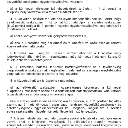
közvetítőképességének figyelembevételével, valamint
b)
a környezet közvetlen igénybevételének területeit [I. 1.
b)
pontja] a
telepítési hely változatok és a tervezési adatok szerint.
4. A közvetlen hatások területeinek olyan kiterjedésűeknek kell lenni, hogy
az előkészítő szakaszban [II.
a)
pontja] körülhatárolják, a részletes szakaszban
[II.
b)
pontja] pedig a III. 2. pontban foglaltak figyelembevételével meghatározzák
mindazon területeket
a)
ahol a környezet közvetlen igénybevételét tervezik,
b)
ahol a kibocsátás még észlelhető és feltehetően változást okoz az érintett
környezeti elem állapotában.
E területek közül meg kell nevezni azokat, ahonnan a kibocsátás vagy
igénybevétel által kiváltott hatásfolyamat más környezeti elemen keresztül
feltételezhetően továbbterjedhet.
5. A közvetlen hatások területeit hatótényezőnként és a tevékenység
megvalósulási szakaszainak megfelelően, valamint az esetleges meghibásodás
vagy baleset hatásterülete szerint is meg kell adni.
6. A közvetett hatások területeinek nagyságát
a)
az előkészítő szakaszban hozzávetőleges becsléssel, a környezet
állapotának már ismert adatai és a feltételezett hatásfolyamatokról való korábbi
tapasztalatok és a tudományos ismeretek alapján,
b)
a részletes szakaszban az előbbieken túlmenően, a III. 2. pontban foglaltak
szerint az érintett környezeti elem vagy rendszer közvetítőképességének és
érzékenységének figyelembevételével kell megadni, megemlítve a becslés
egyes szakaszaiban figyelembe vett, illetve hiányzó tényezőket.
7. A teljes hatásterület meghatározásakor azokat a területeket kell figyelembe
venni, ahol a lefolytatott vizsgálatok és előrejelzések alapján valamely
környezeti elemben és rendszerben, közvetve vagy közvetlenül (negatív vagy