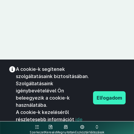
A cookie-k segítenek
szolgáltatásaink biztosításában.
Szolgáltatásaink
igénybevételével Ön
beleegyezik a cookie-k
Elfogadom
használatába.
A cookie-k kezeléséről
részletesebb információt
ide
kattintva olvashat.
Szerkezet
Keresés
Megnyitottak
Eszköztár
Változások