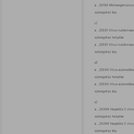
a ,,25190 Mikroorganizmus 
szövegrész lép,
c)
a ,,25561 Vírus nukleinsa
szövegrész helyébe
a ,,25561 Vírus nukleinsa
szövegrész lép,
d)
a ,,25590 Vírus azonosítása
szövegrész helyébe
a ,,25590 Vírus azonosítása
szövegrész lép,
e)
a ,,2639K Hepatitis C ví
szövegrész helyébe
a ,,2639K Hepatitis C vír
szövegrész lép,