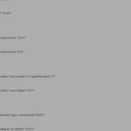
g* 4000''
trophoresis 2240''
trophoresis 900''
izátor használata (vizsgálatonként) 0''
lizátor használata* 500''
jtekből vagy szövetekből 1800''
ológiai mintából* 4000''