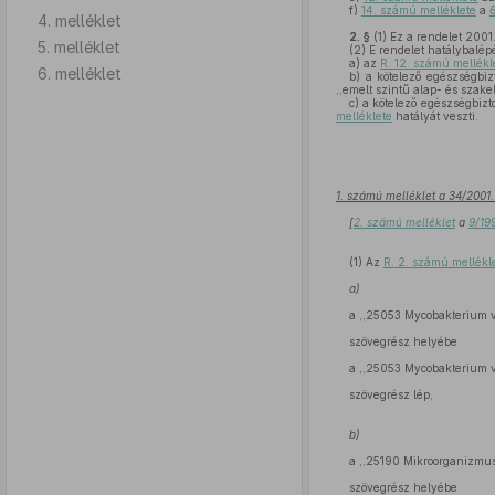
f)
14. számú melléklete
a
4. melléklet
2. §
(1)
Ez a rendelet 2001.
5. melléklet
(2)
E rendelet hatálybalép
a)
az
R. 12. számú mellék
6. melléklet
b)
a kötelező egészségbizt
,,emelt szintű alap- és szake
c)
a kötelező egészségbizto
melléklete
hatályát veszti.
1. számú melléklet a 34/2001.
[
2. számú melléklet
a
9/19
(1) Az
R. 2. számú mellékl
a)
a ,,25053 Mycobakterium v
szövegrész helyébe
a ,,25053 Mycobakterium vi
szövegrész lép,
b)
a ,,25190 Mikroorganizmus
szövegrész helyébe