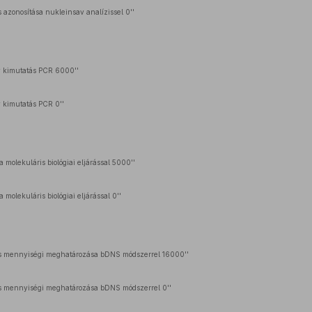
azonosítása nukleinsav analízissel 0''
v kimutatás PCR 6000''
v kimutatás PCR 0''
 molekuláris biológiai eljárással 5000''
 molekuláris biológiai eljárással 0''
rus mennyiségi meghatározása bDNS módszerrel 16000''
us mennyiségi meghatározása bDNS módszerrel 0''