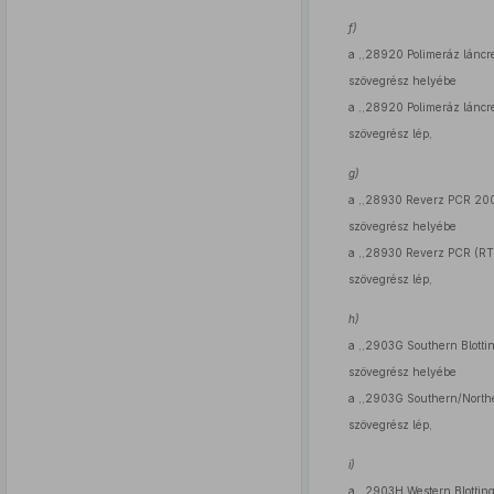
f)
a ,,28920 Polimeráz láncr
szövegrész helyébe
a ,,28920 Polimeráz láncr
szövegrész lép,
g)
a ,,28930 Reverz PCR 200
szövegrész helyébe
a ,,28930 Reverz PCR (RT
szövegrész lép,
h)
a ,,2903G Southern Blotti
szövegrész helyébe
a ,,2903G Southern/Northe
szövegrész lép,
i)
a ,,2903H Western Blotting