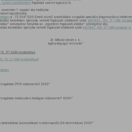
6. számú mellékletben
foglaltak szerint egészül ki.
 november 1. napján lép hatályba.
ésével egyidejűleg
letében
a ,,TE 004 1200 Emelt szintű szakellátási vizsgálat speciális diagnosztikus háttérrel
osítás keretében igénybe vehető fogászati ellátásról szóló
48/1997. (XII. 17.) NM rende
llátás'' szövegrész helyébe az ,,egyetemi fogászati ellátás'' szövegrész lép,
sítás keretében igénybe vehető fogászati ellátásról szóló
48/1997. (XII. 17.) NM rendelet 4
Dr. Mikola István
s. k.,
1
egészségügyi miniszter
 (X. 17.) EüM rendelethez
93. (IV. 2.) NM rendelethez
]
etében
izsgálata (PCR módszerrel) 2500''
zsgálata molekuláris biológiai módszerrel* 6000''
 detektálása (azonosítása) nukleinsav/ELISA technikával 2000''