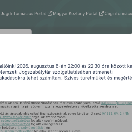
Jogi Információs Portál
Magyar Közlöny Portál
Céginformáció
34/2001. (X. 17.) EüM rendelet
nálóink! 2026. augusztus 8-án 22:00 és 22:30 óra között ka
gyi szakellátás társadalombiztosítási finanszíro
Nemzeti Jogszabálytár szolgáltatásában átmeneti
éseiről szóló
9/1993. (IV. 2.) NM rendelet
módosítás
kadásokra lehet számítani. Szíves türelmüket és megért
Közlönyállapot 2001. 11. 01.
ás ellátásairól szóló
1997. évi LXXXIII. törvény 83. §-a (3) bekezdésének
j)
és
k)
pontjaib
sítási Alapból történő finanszírozásának részletes szabályairól szóló
43/1999. (III. 3.) K
lmazás alapján a pénzügyminiszterrel egyetértésben a következőket rendelem el:
látás társadalombiztosítási finanszírozásának egyes kérdéseiről szóló
9/1993. (IV. 2.) NM 
1. számú mellékletben
foglaltak szerint módosul,
. számú mellékletben
foglaltak szerint módosul,
. számú mellékletben
foglaltakkal egészül ki,
k
helyébe a
4. számú melléklet
lép,
z
5. számú mellékletben
foglaltak szerint módosul, illetve,