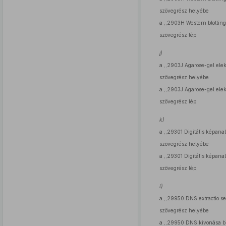
szövegrész helyébe
a ,,2903H Western blottin
szövegrész lép,
j)
a ,,2903J Agarose-gel elek
szövegrész helyébe
a ,,2903J Agarose-gel elek
szövegrész lép,
k)
a ,,29301 Digitális képanal
szövegrész helyébe
a ,,29301 Digitális képana
szövegrész lép,
l)
a ,,29950 DNS extractio se
szövegrész helyébe
a ,,29950 DNS kivonása bi