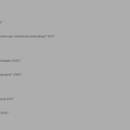
0''
kleinsav restrikciós emésztése)* 670''
idisatio 2300''
idizáció* 2350''
tria 500''
 1500''