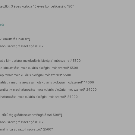
töltött 3 éves kortól a 10 éves kor betöltéséig 150''
ete
v kimutatás PCR 0'']
ábbi szövegrésszel egészül ki:
is kimutatása molekuláris biológiai módszerrel* 5500
e kimutatása molekuláris biológiai módszerrel* 5500
lifikált molekuláris biológiai módszerrel* 5500
alitatív meghatározása molekuláris biológiai módszerrel* 14000
vantitatív meghatározása molekuláris biológiai módszerrel* 24000
határozása molekuláris biológiai módszerrel* 24000''
a sűrűség grádiens centrifugálással 500'']
ábbi szövegrésszel egészül ki:
araffinba ágyazott szövetből* 2500''