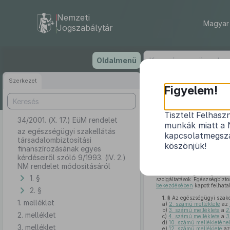
Nemzeti
Magyar 
Jogszabálytár
Ugrás
Oldalmenü
a
tartalomra
Szerkezet
Figyelem!
Tisztelt Felhasz
34/2001. (X. 17.) EüM rendelet
az egészségü
munkák miatt a 
kérd
az egészségügyi szakellátás
kapcsolatmegsza
társadalombiztosítási
köszönjük!
finanszírozásának egyes
kérdéseiről szóló 9/1993. (IV. 2.)
NM rendelet módosításáról
A kötelező egészségbiztosít
1. §
szolgáltatások Egészségbizto
bekezdésében
kapott felhata
2. §
1. §
Az egészségügyi szakel
1. melléklet
a)
2. számú melléklete
az
b)
3. számú melléklete
a
2
2. melléklet
c)
4. számú melléklete
a
3
d)
10. számú mellékleténe
3. melléklet
e)
12. számú melléklete
a