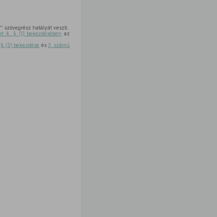
'' szövegrész hatályát veszti,
let 4. § (1) bekezdésében
az
. § (3) bekezdése
és
3. számú