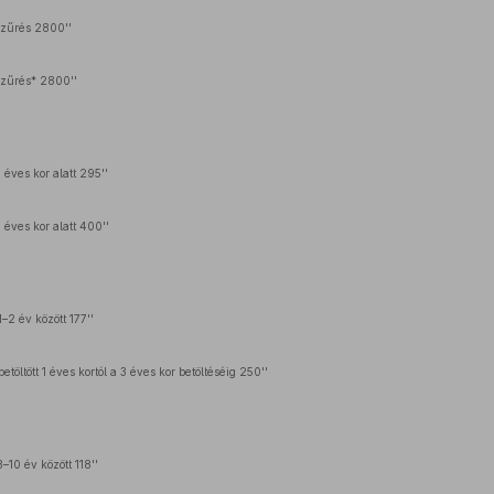
zűrés 2800''
zűrés* 2800''
 éves kor alatt 295''
 éves kor alatt 400''
–2 év között 177''
töltött 1 éves kortól a 3 éves kor betöltéséig 250''
–10 év között 118''