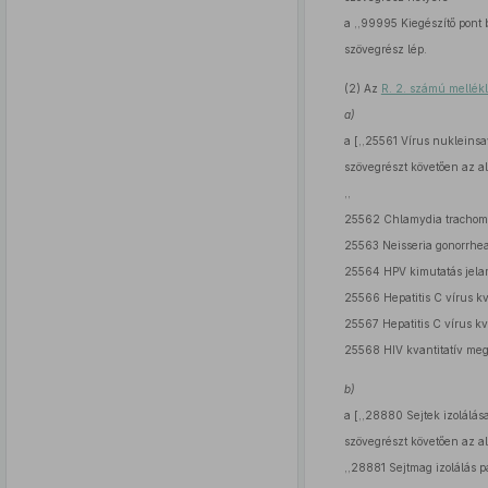
a ,,99995 Kiegészítő pont be
szövegrész lép.
(2) Az
R. 2. számú mellékl
a)
a [,,25561 Vírus nukleinsa
szövegrészt követően az al
,,
25562 Chlamydia trachomat
25563 Neisseria gonorrhea
25564 HPV kimutatás jelamp
25566 Hepatitis C vírus kv
25567 Hepatitis C vírus k
25568 HIV kvantitatív meg
b)
a [,,28880 Sejtek izolálás
szövegrészt követően az al
,,28881 Sejtmag izolálás p