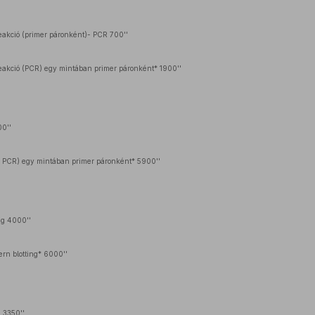
eakció (primer páronként)- PCR 700''
eakció (PCR) egy mintában primer páronként* 1900''
0''
 PCR) egy mintában primer páronként* 5900''
ng 4000''
rn blotting* 6000''
 3350''