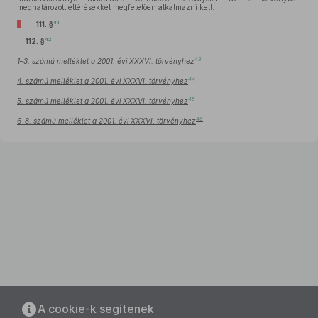
meghatározott eltérésekkel megfelelően alkalmazni kell.
41
111. §
42
112. §
43
1–3. számú melléklet a 2001. évi XXXVI. törvényhez
44
4. számú melléklet a 2001. évi XXXVI. törvényhez
45
5. számú melléklet a 2001. évi XXXVI. törvényhez
46
6–8. számú melléklet a 2001. évi XXXVI. törvényhez
A cookie-k segítenek