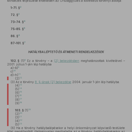
Mindezek teljesülése érdekében az Országgyűlés a következő törvényt alkotja:
2
1–71. §
3
72. §
4
73–74. §
5
75–85. §
6
86. §
7
87–101. §
HATÁLYBA LÉPTETŐ ÉS ÁTMENETI RENDELKEZÉSEK
8
102. §
(1)
Ez a törvény – a
(2) bekezdésben
meghatározottak kivételével –
2001. július 1-jén lép hatályba
9
a)–b)
10
c)
11
d)–h)
12
(2)
(3)
Az e törvény
8. §-ának (2) bekezdése
2004. január 1-jén lép hatályba.
13
(4)
14
(5)
15
(6)
16
(7)
17
(8)
18
(9)
19
103. §
(1)
20
(2)
21
(3)
22
(4)
23
(5)
(6)
Ha e törvény hatálybalépésekor a helyi önkormányzat képviselő-testülete
által megállapított illetményalap meghaladja az e törvény hatálybalépésekor az