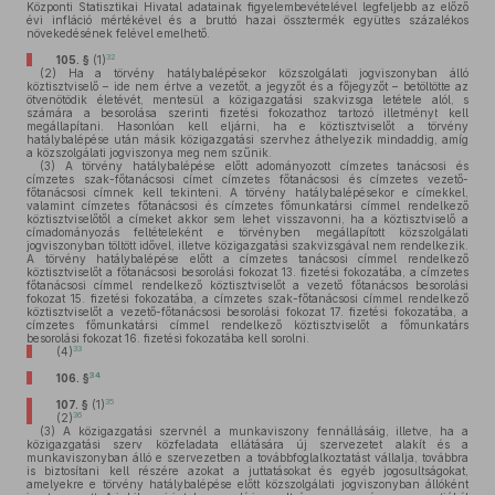
Központi Statisztikai Hivatal adatainak figyelembevételével legfeljebb az előző
évi infláció mértékével és a bruttó hazai össztermék együttes százalékos
növekedésének felével emelhető.
32
105. §
(1)
(2)
Ha a törvény hatálybalépésekor közszolgálati jogviszonyban álló
köztisztviselő – ide nem értve a vezetőt, a jegyzőt és a főjegyzőt – betöltötte az
ötvenötödik életévét, mentesül a közigazgatási szakvizsga letétele alól, s
számára a besorolása szerinti fizetési fokozathoz tartozó illetményt kell
megállapítani. Hasonlóan kell eljárni, ha e köztisztviselőt a törvény
hatálybalépése után másik közigazgatási szervhez áthelyezik mindaddig, amíg
a közszolgálati jogviszonya meg nem szűnik.
(3)
A törvény hatálybalépése előtt adományozott címzetes tanácsosi és
címzetes szak-főtanácsosi címet címzetes főtanácsosi és címzetes vezető-
főtanácsosi címnek kell tekinteni. A törvény hatálybalépésekor e címekkel,
valamint címzetes főtanácsosi és címzetes főmunkatársi címmel rendelkező
köztisztviselőtől a címeket akkor sem lehet visszavonni, ha a köztisztviselő a
címadományozás feltételeként e törvényben megállapított közszolgálati
jogviszonyban töltött idővel, illetve közigazgatási szakvizsgával nem rendelkezik.
A törvény hatálybalépése előtt a címzetes tanácsosi címmel rendelkező
köztisztviselőt a főtanácsosi besorolási fokozat 13. fizetési fokozatába, a címzetes
főtanácsosi címmel rendelkező köztisztviselőt a vezető főtanácsos besorolási
fokozat 15. fizetési fokozatába, a címzetes szak-főtanácsosi címmel rendelkező
köztisztviselőt a vezető-főtanácsosi besorolási fokozat 17. fizetési fokozatába, a
címzetes főmunkatársi címmel rendelkező köztisztviselőt a főmunkatárs
besorolási fokozat 16. fizetési fokozatába kell sorolni.
33
(4)
34
106. §
35
107. §
(1)
36
(2)
(3)
A közigazgatási szervnél a munkaviszony fennállásáig, illetve, ha a
közigazgatási szerv közfeladata ellátására új szervezetet alakít és a
munkaviszonyban álló e szervezetben a továbbfoglalkoztatást vállalja, továbbra
is biztosítani kell részére azokat a juttatásokat és egyéb jogosultságokat,
amelyekre e törvény hatálybalépése előtt közszolgálati jogviszonyban állóként