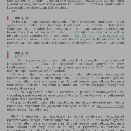
jogot szerzett. A jubileumi jutalomra való jogosultság megszerzése szempontjából
a munkaviszonyban töltött időt olyannak kell tekinteni, mintha a munkavállaló
közszolgálati jogviszonyban töltötte volna el.
37
(4)
38
108. §
(1)
(2)
Ha a per hivatalvesztés tekintetében folyik, a kereset elbírálásánál – a jog
gyakorlására nyitva álló határidők kivételével – a rendkívüli felmondás
szabályait kell megfelelően alkalmazni. A hivatalvesztés tekintetében
folyamatban lévő perben a
Ktv. 54–56. §
szabályait is alkalmazni kell. A
hivatalvesztés végrehajtására vonatkozó, a
Ktv. 59. §-a (4) bekezdésének
rendelkezéseit akkor is alkalmazni kell, ha az ügykezelő, fizikai alkalmazott
jogviszonya a per tartama alatt e törvény erejénél fogva munkaviszonnyá alakul
át.
39
109. §
(1)
40
(2)
(3)
Az ügykezelő és fizikai alkalmazott közszolgálati jogviszonyával
kapcsolatban 2001. július 1-jét megelőzően keletkező igényre az igény
keletkezésekor hatályos jog, az igény érvényesítésére a 2001. július 1-jén
hatályba lépett szabályok az irányadóak.
(4)
Amennyiben az ügykezelő és a fizikai alkalmazott közszolgálati
jogviszonyának megszüntetése tárgyában 2001. június 30-án munkaügyi per
van folyamatban, és a jogviszony a per tárgyát képező jognyilatkozat folytán a
fenti időpont előtt már megszűnt, a munkáltatói intézkedés jogellenességének
megállapítása esetén
– ha az ügykezelő, fizikai alkalmazott a perben visszahelyezést kér,
visszahelyezése esetén jogviszonyára a Munka Törvénykönyve rendelkezéseit
megfelelően alkalmazni kell;
– ha az ügykezelő, fizikai alkalmazott a perben visszahelyezését nem kéri, a
jogellenes megszüntetés jogkövetkezményeit illetően a
Ktv. 60. §-ának
rendelkezéseit kell alkalmazni.
110. §
Amennyiben az ügykezelő és fizikai alkalmazott közszolgálati
jogviszonyának megszüntetése tárgyában 2001. június 30-án munkaügyi per
van folyamatban, és a jogviszony a per tárgyát képező jognyilatkozat folytán a
fenti időpont előtt még nem szűnt meg, a jogviszony tekintetében a
munkaviszonnyá alakulásra vonatkozó szabályokat az e törvényben