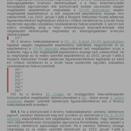
államigazgatásban érvényes illetményalapot, s a helyi önkormányzattal
közszolgálati jogviszonyban álló köztisztviselő korábbi szorzószám alapján
megállapított alapilletménye meghaladja a
(2)–(4) bekezdések
alapján
megállapított alapilletményt, a már megszerzett alapilletmény összege nem
csökkenthető, s az 2002. január 1-jétől a Központi Statisztikai Hivatal adatainak
figyelembevételével legfeljebb az előző évi infláció mértékével és a bruttó hazai
össztermék együttes százalékos növekedésének felével emelhető. E szerint kell
eljárni mindaddig, amíg a helyi önkormányzat képviselő-testülete által
megállapított illetményalap meghaladja az államigazgatásban érvényes
illetményalapot.
24
(7)
(8)
E törvény hatálybalépésével a
Ktv. 43. §-ának (4)–(5) bekezdésében
foglaltak alapján megállapított alapilletmény eltérítések megszűnnek és az
alapilletményt a
(2)–(4) bekezdés
alapulvételével kell megállapítani azzal a
feltétellel, hogy a már megállapított alapilletmény összege nem csökkenthető. Ha
az meghaladja az ily módon számított alapilletményt, az 2002. január 1-jétől a
Központi Statisztikai Hivatal adatainak figyelembevételével legfeljebb az előző
évi infláció mértékével és a bruttó hazai össztermék együttes százalékos
növekedésének felével emelhető.
25
(9)
26
(10)
27
(11)
28
(12)
29
(13)
30
(14)
31
(15)
(16)
Az e törvény
97. §-ában
az országgyűlési képviselőcsoportok
köztisztviselőire megállapított illetménykereteket a
Ktv.
, illetve annak
2. számú
melléklete
alapján számított illetmények figyelembevételével kell a törvény
hatálybalépésétől biztosítani.
104. §
Ha a köztisztviselő e törvény hatálybalépésekor személyi illetményre
jogosult, személyi illetményét meg kell szüntetni és illetményét a
103. § (2)–(5)
bekezdés
alapulvételével kell megállapítani azzal a feltétellel, hogy illetménye
nem csökkenthető azon közszolgálati jogviszonya fennállásáig, amely alapján a
személyi illetményre jogosultságot szerzett. Ha a személyi illetmény összege
meghaladja az ily módon számított illetményét, az 2002. január 1-jétől a