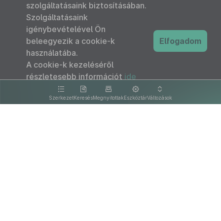
szolgáltatásaink biztosításában.
Szolgáltatásaink
igénybevételével Ön
beleegyezik a cookie-k
Elfogadom
használatába.
A cookie-k kezeléséről
részletesebb információt
ide
kattintva olvashat.
Szerkezet
Keresés
Megnyitottak
Eszköztár
Változások