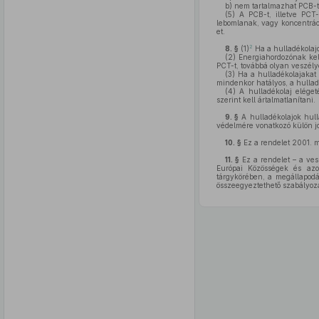
b)
nem tartalmazhat PCB-t
(5)
A PCB-t, illetve PCT-
lebomlanak, vagy koncentrác
et.
2
8. §
(1)
Ha a hulladékolajo
(2)
Energiahordozónak kell
PCT-t, továbbá olyan veszél
(3)
Ha a hulladékolajakat 
mindenkor hatályos, a hullad
(4)
A hulladékolaj eléget
szerint kell ártalmatlanítani.
9. §
A hulladékolajok hull
védelmére vonatkozó külön jo
10. §
Ez a rendelet 2001. m
11. §
Ez a rendelet – a ves
Európai Közösségek és azok
tárgykörében, a megállapodá
összeegyeztethető szabályozá