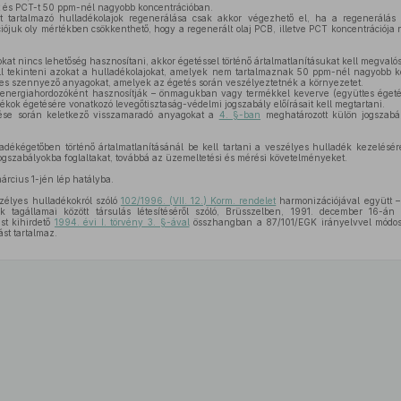
 és PCT-t 50 ppm-nél nagyobb koncentrációban.
t tartalmazó hulladékolajok regenerálása csak akkor végezhető el, ha a regenerálá
iójuk oly mértékben csökkenthető, hogy a regenerált olaj PCB, illetve PCT koncentrációj
kat nincs lehetőség hasznosítani, akkor égetéssel történő ártalmatlanításukat kell megvalós
 tekinteni azokat a hulladékolajokat, amelyek nem tartalmaznak 50 ppm-nél nagyobb ko
yes szennyező anyagokat, amelyek az égetés során veszélyeztetnék a környezetet.
energiahordozóként hasznosítják – önmagukban vagy termékkel keverve (együttes égetés
ékok égetésére vonatkozó levegőtisztaság-védelmi jogszabály előírásait kell megtartani.
ése során keletkező visszamaradó anyagokat a
4. §-ban
meghatározott külön jogszabál
adékégetőben történő ártalmatlanításánál be kell tartani a veszélyes hulladék kezelésér
gszabályokba foglaltakat, továbbá az üzemeltetési és mérési követelményeket.
árcius 1-jén lép hatályba.
zélyes hulladékokról szóló
102/1996. (VII. 12.) Korm. rendelet
harmonizációjával együtt –
 tagállamai között társulás létesítéséről szóló, Brüsszelben, 1991. december 16-án 
st kihirdető
1994. évi I. törvény 3. §-ával
összhangban a 87/101/EGK irányelvvel módosí
st tartalmaz.