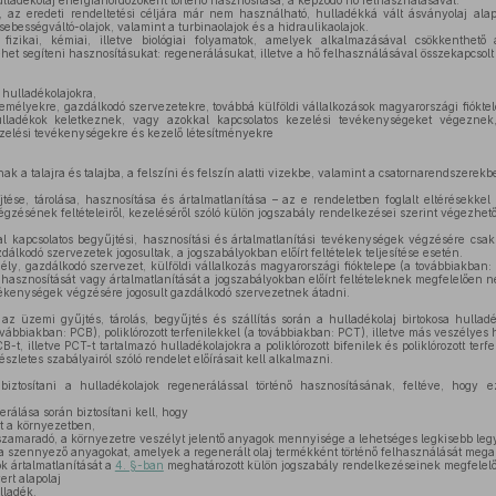
lladékolaj energiahordozóként történő hasznosítása, a képződő hő felhasználásával.
 az eredeti rendeltetési céljára már nem használható, hulladékká vált ásványolaj alapú 
 sebességváltó-olajok, valamint a turbinaolajok és a hidraulikaolajok.
zikai, kémiai, illetve biológiai folyamatok, amelyek alkalmazásával csökkenthető 
het segíteni hasznosításukat: regenerálásukat, illetve a hő felhasználásával összekapcsolt
 hulladékolajokra,
mélyekre, gazdálkodó szervezetekre, továbbá külföldi vállalkozások magyarországi fióktel
lladékok keletkeznek, vagy azokkal kapcsolatos kezelési tevékenységeket végeznek
zelési tevékenységekre és kezelő létesítményekre
ak a talajra és talajba, a felszíni és felszín alatti vizekbe, valamint a csatornarendszerekbe
tése, tárolása, hasznosítása és ártalmatlanítása – az e rendeletben foglalt eltérésekke
gzésének feltételeiről, kezeléséről szóló külön jogszabály rendelkezései szerint végezhető
l kapcsolatos begyűjtési, hasznosítási és ártalmatlanítási tevékenységek végzésére csa
lkodó szervezetek jogosultak, a jogszabályokban előírt feltételek teljesítése esetén.
y, gazdálkodó szervezet, külföldi vállalkozás magyarországi fióktelepe (a továbbiakban: 
 hasznosítását vagy ártalmatlanítását a jogszabályokban előírt feltételeknek megfelelően n
vékenységek végzésére jogosult gazdálkodó szervezetnek átadni.
 üzemi gyűjtés, tárolás, begyűjtés és szállítás során a hulladékolaj birtokosa hullad
 továbbiakban: PCB), poliklórozott terfenilekkel (a továbbiakban: PCT), illetve más veszélyes
t, illetve PCT-t tartalmazó hulladékolajokra a poliklórozott bifenilek és poliklórozott terf
letes szabályairól szóló rendelet előírásait kell alkalmazni.
biztosítani a hulladékolajok regenerálással történő hasznosításának, feltéve, hogy
.
rálása során biztosítani kell, hogy
 a környezetben,
szamaradó, a környezetre veszélyt jelentő anyagok mennyisége a lehetséges legkisebb leg
 a szennyező anyagokat, amelyek a regenerált olaj termékként történő felhasználását meg
 ártalmatlanítását a
4. §-ban
meghatározott külön jogszabály rendelkezéseinek megfelelő
rt alapolaj
lladék,