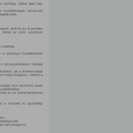
kenőolaj, illetve ipari olaj,
a hulladékolajok környezeti
 égetésüket.
epeire, akiknél az
a)
pontban
, illetve az ezen veszélyes
 juttatása.
l – a veszélyes hulladékokkal
.
k a környezetvédelmi hatóság
birtokos), aki a tevékenysége
em tudja elvégezni, köteles a
ékolaját nem keverheti össze
 hulladékokkal.
enilek és az azokat tartalmazó
 ezt a műszaki és gazdasági
yen,
akadályozzák.
en kell elvégezni.