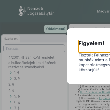
Nemzeti
Magyar 
Jogszabálytár
Ugrás
Oldalmenü
a
tartalomra
Szerkezet
Figyelem!
Tisztelt Felhasz
4/2001. (II. 23.) KöM rendelet
munkák miatt a 
a hulladékolajok kezelésének
kapcsolatmegsza
részletes szabályairól
köszönjük!
1. §
A hulladékgazdálkodásró
2. §
felhatalmazás alapján a köve
3. §
1. §
E rendelet alkalmazás
a)
Ártalmatlanítás:
a hullad
4. §
A
Hgt. 3. számú melléklet
D14 műveletek – keverés, át
5. §
b)
Hasznosítás:
a
Hgt. 4. 
céljából), R13 (tárolás a kez
6. §
ba)
regenerálás:
bármelyi
termékek, adalékanyagok és bo
7. §