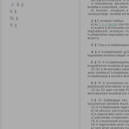
bb)
égetés (eltüzelés):
a hu
c)
Hulladékolaj:
bármelyik,
8. §
továbbá a motorolajok, illetve
d)
Kezelés:
mindazok a fi
9. §
veszélyessége, továbbá elő le
10. §
2. §
E rendelet hatálya
a)
az
1. §
c)
pontja
szerinti
11. §
b)
azokra a természetes sze
meghatározott veszélyes hu
hulladékokkal kapcsolatos ke
terjed ki.
3. §
Tilos a hulladékolajokn
4. §
A hulladékolajok gyűj
kapcsolatos tevékenységek vé
5. §
(1)
A hulladékolajokka
engedélyével rendelkező gazdá
(2)
Az a természetes személ
során keletkező hulladékolaj
hulladékolajat a kezelési te
6. §
(1)
A munkahelyi és az
poliklórozott bifenilekkel (a
(2)
Az 50 ppm-nél több PCB-
berendezések kezelésének rész
7. §
(1)
Elsőbbséget kell 
körülmények lehetővé teszik
(2)
A hulladékolajok regene
a)
ne okozzon szennyezést
b)
a regenerálás során vis
c)
eltávolítsák mindazokat
(3)
A visszamaradó anyagok
(4)
A regenerálás során nye
a)
nem lehet veszélyes hu