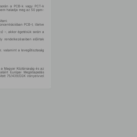
s során a PCB-k vagy PCT-k
a nem haladja meg az 50 ppm-
ítani.
ncentrációban PCB-t, illetve
) –, akkor égetésük során a
y rendelkezéseiben előírtak
e, valamint a levegőtisztaság
 a Magyar Köztársaság és az
aláírt Európai Megállapodás
tott 75/439/EGK irányelvvel