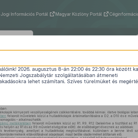
Jogi Információs Portál
Magyar Közlöny Portál
Céginformáció
4/2001. (II. 23.) KöM rendelet
nálóink! 2026. augusztus 8-án 22:00 és 22:30 óra között ka
a hulladékolajok kezelésének részletes szabályairó
Nemzeti Jogszabálytár szolgáltatásában átmeneti
Hatályos: 2002. 07. 17. – 2012. 12. 31.
kadásokra lehet számítani. Szíves türelmüket és megért
l szóló
2000. évi XLIII. törvény (a továbbiakban: Hgt.) 59. § (2) bekezdése
c)
pont
tkezőket rendelem el:
ában:
ékolajok környezeti veszélyességének csökkentésére, továbbá kémiai, illetve biológiai lebo
ében
felsorolt műveletek közül a hulladékolajok ártalmatlanítására a D2, a D10 és e művele
csomagolás – alkalmazhatók.
számú mellékletében
felsorolt műveletek közül az R1, R9, R12 (beleértve a tisztítást az 
elés helyén az R1 és az R9 művelet elvégzése előtt), de elsőbbséget élveznek az alábbiak:
k tevékenység, amellyel a hulladékolaj megtisztításával, különösen a benne lévő s
mlástermékeik eltávolításával alapolajat, majd belőle olajterméket állítanak elő,