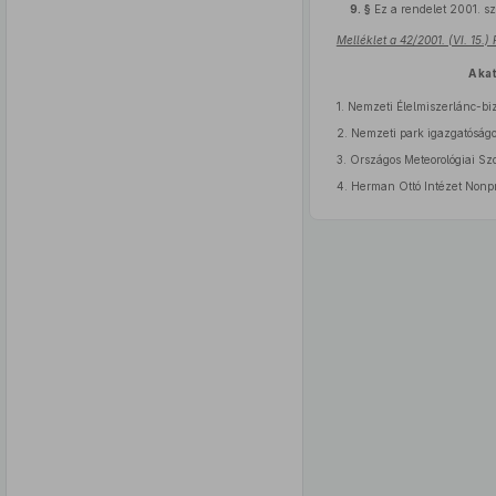
9. §
Ez a rendelet 2001. sz
Melléklet a 42/2001. (VI. 15.
A ka
1.
Nemzeti Élelmiszerlánc-biz
2.
Nemzeti park igazgatóság
3.
Országos Meteorológiai Szo
4.
Herman Ottó Intézet Nonpro