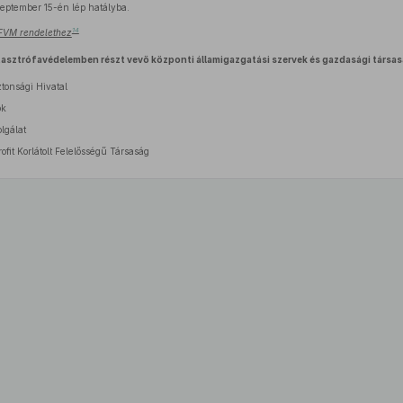
eptember 15-én lép hatályba.
14
) FVM rendelethez
tasztrófavédelemben részt vevő központi államigazgatási szervek és gazdasági társa
tonsági Hivatal
ok
lgálat
fit Korlátolt Felelősségű Társaság