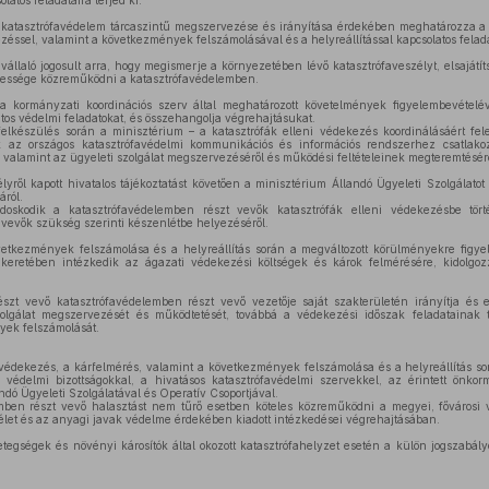
atos feladataira terjed ki.
katasztrófavédelem tárcaszintű megszervezése és irányítása érdekében meghatározza a 
zéssel, valamint a következmények felszámolásával és a helyreállítással kapcsolatos felada
állaló jogosult arra, hogy megismerje a környezetében lévő katasztrófaveszélyt, elsajátí
elessége közreműködni a katasztrófavédelemben.
 kormányzati koordinációs szerv által meghatározott követelmények figyelembevétel
átos védelmi feladatokat, és összehangolja végrehajtásukat.
lkészülés során a minisztérium – a katasztrófák elleni védekezés koordinálásáért fele
 az országos katasztrófavédelmi kommunikációs és információs rendszerhez csatlakozó
s, valamint az ügyeleti szolgálat megszervezéséről és működési feltételeinek megteremtésérő
lyről kapott hivatalos tájékoztatást követően a minisztérium Állandó Ügyeleti Szolgálato
áról.
skodik a katasztrófavédelemben részt vevők katasztrófák elleni védekezésbe tört
vevők szükség szerinti készenlétbe helyezéséről.
tkezmények felszámolása és a helyreállítás során a megváltozott körülményekre figyel
keretében intézkedik az ágazati védekezési költségek és károk felmérésére, kidolgozz
t vevő katasztrófavédelemben részt vevő vezetője saját szakterületén irányítja és e
zolgálat megszervezését és működtetését, továbbá a védekezési időszak feladatainak te
yek felszámolását.
védekezés, a kárfelmérés, valamint a következmények felszámolása és a helyreállítás s
védelmi bizottságokkal, a hivatásos katasztrófavédelmi szervekkel, az érintett önkor
ndó Ügyeleti Szolgálatával és Operatív Csoportjával.
ben részt vevő halasztást nem tűrő esetben köteles közreműködni a megyei, fővárosi v
 élet és az anyagi javak védelme érdekében kiadott intézkedései végrehajtásában.
tegségek és növényi károsítók által okozott katasztrófahelyzet esetén a külön jogszabály