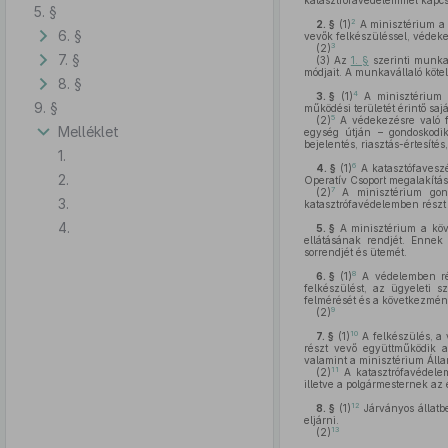
katasztrófavédelemmel kapcsol
5. §
2
2. §
(1)
A minisztérium a 
6. §
vevők felkészüléssel, védeke
3
(2)
7. §
(3)
Az
1. §
szerinti munkav
módjait. A munkavállaló köt
8. §
4
3. §
(1)
A minisztérium a
9. §
működési területét érintő saj
5
(2)
A védekezésre való fe
Melléklet
egység útján – gondoskodik
bejelentés, riasztás-értesíté
1.
6
4. §
(1)
A katasztófaveszé
2.
Operatív Csoport megalakítás
7
(2)
A minisztérium gondo
3.
katasztrófavédelemben részt 
4.
5. §
A minisztérium a köve
ellátásának rendjét. Ennek 
sorrendjét és ütemét.
8
6. §
(1)
A védelemben rész
felkészülést, az ügyeleti s
felmérését és a következmén
9
(2)
10
7. §
(1)
A felkészülés, a 
részt vevő együttműködik a 
valamint a minisztérium Álla
11
(2)
A katasztrófavédelem
illetve a polgármesternek az
12
8. §
(1)
Járványos állatbe
eljárni.
13
(2)