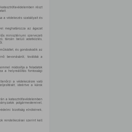
katasztrófavédelemben részt
tait.
tsa a védekezés szabályait és
ével meghatározza az ágazat
lős minisztériumi szervezeti
, tárcán belüli adatközlés,
l.
t működtet, és gondoskodik az
énő bevonásáról, továbbá a
emmel módosítja a feladatok
a a helyreállítás fontossági
llenőrzi a védekezésre való
ljesítését, ideértve a károk
orán a katasztrófavédelemben
mányzatok polgármestereivel,
édelmi bizottság elnökének,
ok rendelkezései szerint kell