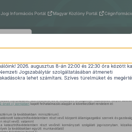
Jogi Információs Portál
Magyar Közlöny Portál
Céginformáció
42/2001. (VI. 15.) FVM rendelet
nálóink! 2026. augusztus 8-án 22:00 és 22:30 óra között ka
gyi és vidékfejlesztési miniszter felügyelete alá 
Nemzeti Jogszabálytár szolgáltatásában átmeneti
trófák elleni védekezésének irányításáról és felad
kadásokra lehet számítani. Szíves türelmüket és megért
Hatályos: 2017. 11. 02. –
ekezés irányításáról, szervezetéről és a veszélyes anyagokkal kapcsolatos súlyos balese
. §-ának
c)
pontjában
kapott felhatalmazás alapján a következőket rendelem el:
ztérium (a továbbiakban: minisztérium),
tározott katasztrófavédelemben részt vevő központi államigazgatási szervek és gazdaság
n részt vevő), valamint
 katasztrófavédelemben részt vevőnél kormányzati szolgálati jogviszonyban, közalka
yek (a továbbiakban együtt: munkavállaló)