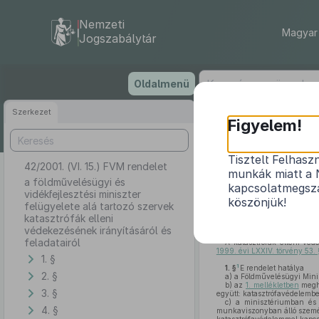
Nemzeti
Magyar 
Jogszabálytár
Ugrás
Oldalmenü
a
tartalomra
Szerkezet
Figyelem!
Tisztelt Felhasz
42/2001. (VI. 15.) FVM rendelet
a földművelésü
munkák miatt a 
katasz
a földművelésügyi és
kapcsolatmegsza
vidékfejlesztési miniszter
köszönjük!
felügyelete alá tartozó szervek
katasztrófák elleni
védekezésének irányításáról és
feladatairól
A katasztrófák elleni véd
1999. évi LXXIV. törvény 53
1. §
1
1. §
E rendelet hatálya
2. §
a)
a Földművelésügyi Minis
b)
az
1. mellékletben
megha
3. §
együtt: katasztrófavédelembe
c)
a minisztériumban és a
4. §
munkaviszonyban álló személ