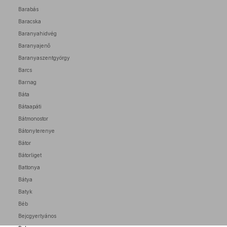
Barabás
Baracska
Baranyahidvég
Baranyajenő
Baranyaszentgyörgy
Barcs
Barnag
Báta
Bátaapáti
Bátmonostor
Bátonyterenye
Bátor
Bátorliget
Battonya
Bátya
Batyk
Béb
Bejcgyertyános