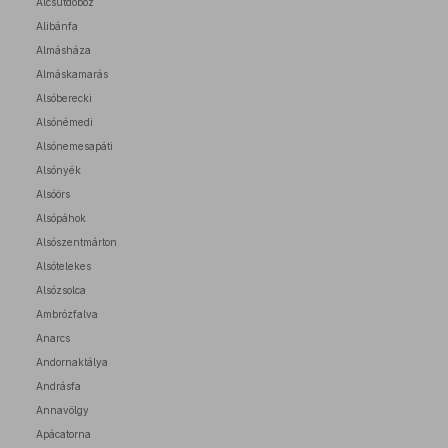
Alcsútdoboz
Alibánfa
Almásháza
Almáskamarás
Alsóberecki
Alsónémedi
Alsónemesapáti
Alsónyék
Alsóörs
Alsópáhok
Alsószentmárton
Alsótelekes
Alsózsolca
Ambrózfalva
Anarcs
Andornaktálya
Andrásfa
Annavölgy
Apácatorna