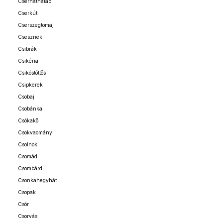
Cserháthaláp
Cserkút
Cserszegtomaj
Csesznek
Csibrák
Csikéria
Csikóstőttős
Csipkerek
Csobaj
Csobánka
Csókakő
Csokvaomány
Csolnok
Csomád
Csombárd
Csonkahegyhát
Csopak
Csór
Csorvás