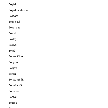
Bogád
Bogádmindszent
Bogdása
Bogyiszló
Bókaháza
Bokod
Boldog
Boldva
Bolhó
Boncodfölde
Bonyhád
Borgáta
Borota
Borsodszirák
Borszörcsök
Borzavár
Bozzai
Bozsok