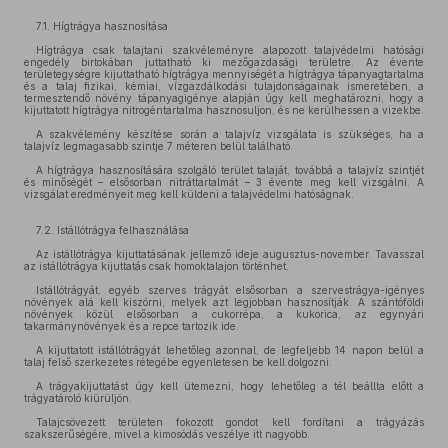
7.1. Hígtrágya hasznosítása
Hígtrágya csak talajtani szakvéleményre alapozott talajvédelmi hatósági
engedély birtokában juttatható ki mezőgazdasági területre. Az évente
területegységre kijuttatható hígtrágya mennyiségét a hígtrágya tápanyagtartalma
és a talaj fizikai, kémiai, vízgazdálkodási tulajdonságainak ismeretében, a
termesztendő növény tápanyagigénye alapján úgy kell meghatározni, hogy a
kijuttatott hígtrágya nitrogéntartalma hasznosuljon, és ne kerülhessen a vizekbe.
A szakvélemény készítése során a talajvíz vizsgálata is szükséges, ha a
talajvíz legmagasabb szintje 7 méteren belül található.
A hígtrágya hasznosítására szolgáló terület talaját, továbbá a talajvíz szintjét
és minőségét – elsősorban nitráttartalmát – 3 évente meg kell vizsgálni. A
vizsgálat eredményeit meg kell küldeni a talajvédelmi hatóságnak.
7.2. Istállótrágya felhasználása
Az istállótrágya kijuttatásának jellemző ideje augusztus-november. Tavasszal
az istállótrágya kijuttatás csak homoktalajon történhet.
Istállótrágyát, egyéb szerves trágyát elsősorban a szervestrágya-igényes
növények alá kell kiszórni, melyek azt legjobban hasznosítják. A szántóföldi
növények közül elsősorban a cukorrépa, a kukorica, az egynyári
takarmánynövények és a repce tartozik ide.
A kijuttatott istállótrágyát lehetőleg azonnal, de legfeljebb 14 napon belül a
talaj felső szerkezetes rétegébe egyenletesen be kell dolgozni.
A trágyakijuttatást úgy kell ütemezni, hogy lehetőleg a tél beállta előtt a
trágyatároló kiürüljön.
Talajcsövezett területen fokozott gondot kell fordítani a trágyázás
szakszerűségére, mivel a kimosódás veszélye itt nagyobb.