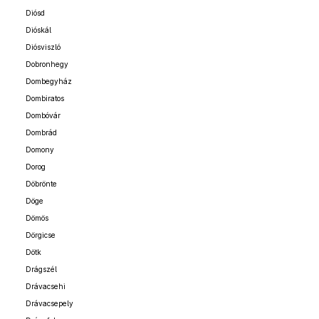
Diósd
Dióskál
Diósviszló
Dobronhegy
Dombegyház
Dombiratos
Dombóvár
Dombrád
Domony
Dorog
Döbrönte
Döge
Dömös
Dörgicse
Dötk
Drágszél
Drávacsehi
Drávacsepely