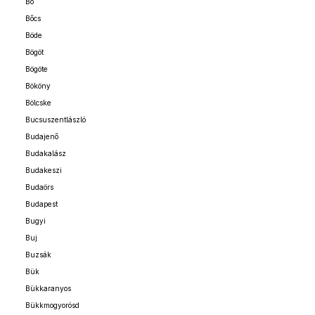
Bő
Bőcs
Böde
Bögöt
Bögöte
Bököny
Bölcske
Bucsuszentlászló
Budajenő
Budakalász
Budakeszi
Budaörs
Budapest
Bugyi
Buj
Buzsák
Bük
Bükkaranyos
Bükkmogyorósd