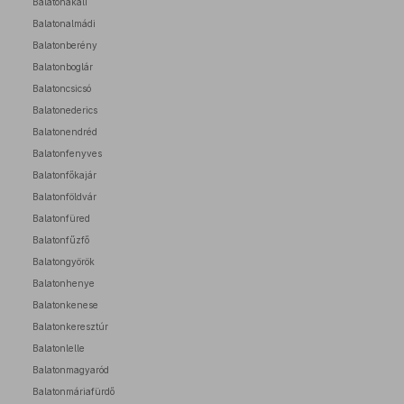
Balatonakali
Balatonalmádi
Balatonberény
Balatonboglár
Balatoncsicsó
Balatonederics
Balatonendréd
Balatonfenyves
Balatonfőkajár
Balatonföldvár
Balatonfüred
Balatonfűzfő
Balatongyörök
Balatonhenye
Balatonkenese
Balatonkeresztúr
Balatonlelle
Balatonmagyaród
Balatonmáriafürdő