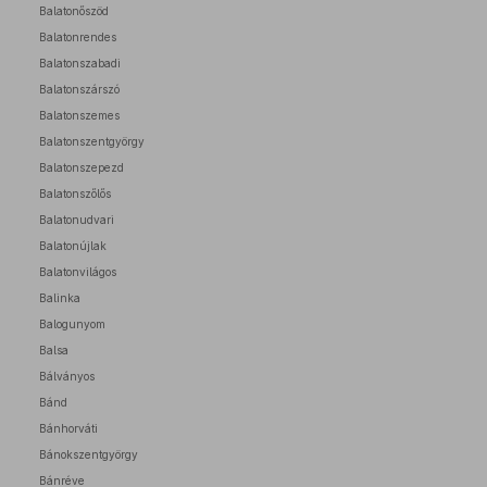
Balatonőszöd
Balatonrendes
Balatonszabadi
Balatonszárszó
Balatonszemes
Balatonszentgyörgy
Balatonszepezd
Balatonszőlős
Balatonudvari
Balatonújlak
Balatonvilágos
Balinka
Balogunyom
Balsa
Bálványos
Bánd
Bánhorváti
Bánokszentgyörgy
Bánréve