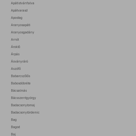
Apátistvánfalva
Apátvarasd
Apostag
Aranyosapáti
Aranyosgadány
Arnót
Ároktő
Árpás
Ásványráró
Aszófő
Babarcszőlős
Babosdöbréte
Bácsalmás
Bácsszentgyörgy
Badacsonytomaj
Badacsonytördemic
Bag
Bagod
Baj