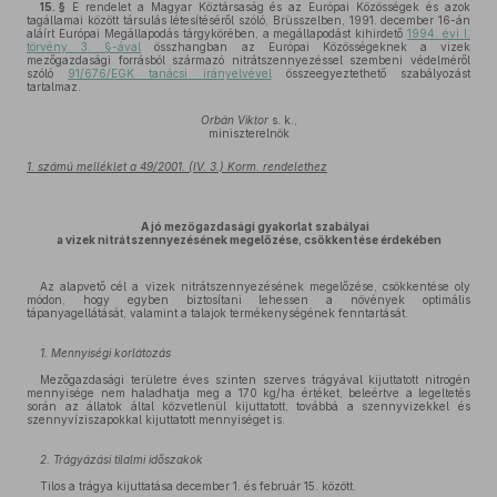
15. §
E rendelet a Magyar Köztársaság és az Európai Közösségek és azok
tagállamai között társulás létesítéséről szóló, Brüsszelben, 1991. december 16-án
aláírt Európai Megállapodás tárgykörében, a megállapodást kihirdető
1994. évi I.
törvény 3. §-ával
összhangban az Európai Közösségeknek a vizek
mezőgazdasági forrásból származó nitrátszennyezéssel szembeni védelméről
szóló
91/676/EGK tanácsi irányelvével
összeegyeztethető szabályozást
tartalmaz.
Orbán Viktor
s. k.,
miniszterelnök
1. számú melléklet a 49/2001. (IV. 3.) Korm. rendelethez
A jó mezőgazdasági gyakorlat szabályai
a vizek nitrátszennyezésének megelőzése, csökkentése érdekében
Az alapvető cél a vizek nitrátszennyezésének megelőzése, csökkentése oly
módon, hogy egyben biztosítani lehessen a növények optimális
tápanyagellátását, valamint a talajok termékenységének fenntartását.
1. Mennyiségi korlátozás
Mezőgazdasági területre éves szinten szerves trágyával kijuttatott nitrogén
mennyisége nem haladhatja meg a 170 kg/ha értéket, beleértve a legeltetés
során az állatok által közvetlenül kijuttatott, továbbá a szennyvizekkel és
szennyvíziszapokkal kijuttatott mennyiséget is.
2. Trágyázási tilalmi időszakok
Tilos a trágya kijuttatása december 1. és február 15. között.