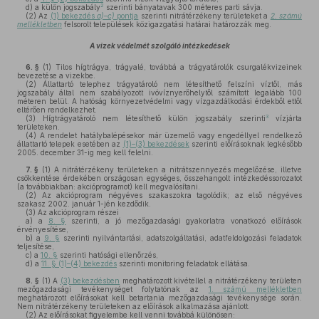
2
d)
a külön jogszabály
szerinti bányatavak 300 méteres parti sávja.
(2)
Az
(1) bekezdés
a)–c)
pontja
szerinti nitrátérzékeny területeket a
2. számú
mellékletben
felsorolt települések közigazgatási határai határozzák meg.
A vizek védelmét szolgáló intézkedések
6. §
(1)
Tilos hígtrágya, trágyalé, továbbá a trágyatárolók csurgalékvizeinek
bevezetése a vizekbe.
(2)
Állattartó telephez trágyatároló nem létesíthető felszíni víztől, más
jogszabály által nem szabályozott ivóvíznyerőhelytől számított legalább 100
méteren belül. A hatóság környezetvédelmi vagy vízgazdálkodási érdekből ettől
eltérően rendelkezhet.
3
(3)
Hígtrágyatároló nem létesíthető külön jogszabály szerinti
vízjárta
területeken.
(4)
A rendelet hatálybalépésekor már üzemelő vagy engedéllyel rendelkező
állattartó telepek esetében az
(1)–(3) bekezdések
szerinti előírásoknak legkésőbb
2005. december 31-ig meg kell felelni.
7. §
(1)
A nitrátérzékeny területeken a nitrátszennyezés megelőzése, illetve
csökkentése érdekében országosan egységes, összehangolt intézkedéssorozatot
(a továbbiakban: akcióprogramot) kell megvalósítani.
(2)
Az akcióprogram négyéves szakaszokra tagolódik; az első négyéves
szakasz 2002. január 1-jén kezdődik.
(3)
Az akcióprogram részei
a)
a
8. §
szerinti, a jó mezőgazdasági gyakorlatra vonatkozó előírások
érvényesítése,
b)
a
9. §
szerinti nyilvántartási, adatszolgáltatási, adatfeldolgozási feladatok
teljesítése,
c)
a
10. §
szerinti hatósági ellenőrzés,
d)
a
11. § (1)–(4) bekezdés
szerinti monitoring feladatok ellátása.
8. §
(1)
A
(3) bekezdésben
meghatározott kivétellel a nitrátérzékeny területen
mezőgazdasági tevékenységet folytatónak az
1. számú mellékletben
meghatározott előírásokat kell betartania mezőgazdasági tevékenysége során.
Nem nitrátérzékeny területeken az előírások alkalmazása ajánlott.
(2)
Az előírásokat figyelembe kell venni továbbá különösen: