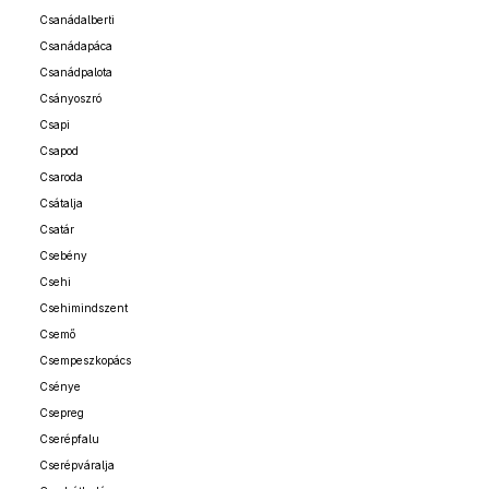
Csanádalberti
Csanádapáca
Csanádpalota
Csányoszró
Csapi
Csapod
Csaroda
Csátalja
Csatár
Csebény
Csehi
Csehimindszent
Csemő
Csempeszkopács
Csénye
Csepreg
Cserépfalu
Cserépváralja