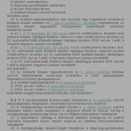
a)
talajtani szakvélemény,
b)
tápanyag-gazdálkodási szaktanács,
c)
területi fejlesztési tervek,
d)
állattartó telepek műszaki terveinek
készítése során.
(3)
A rendelet hatálybalépésekor már üzemelő vagy engedéllyel rendelkező
állattartó telepek esetében az
1. számú melléklet 6. pontjában
meghatározott, az
állattartó telepek trágyatároló műtárgyainak kialakítására vonatkozó
követelményeket
a)
az
5. § (1) bekezdés
ba)
,
bb)
pontja
szerinti nitrátérzékeny területen lévő
állattartó telepek hígtrágya tárolóira, valamint a többi nitrátérzékeny területen az
50 számosállat fölötti állattartó telepek hígtrágya tárolóira 2006. január 1-jétől, a
második négyéves szakasz kezdetétől,
b)
az
5. § (1) bekezdés
ba)
,
bb)
pontján
kívüli nitrátérzékeny területen lévő,
az 50 számosállat alatti állattartó telepek hígtrágya tárolóira, valamint minden
nitrátérzékeny területen az 50 számosállat fölötti állattartó telepek istállótrágya
tárolóira 2010. január 1-jétől, a harmadik négyéves szakasz kezdetétől,
c)
az 50 számosállat alatti állattartó telepek istállótrágya tárolóira 2014. január
1-jétől a negyedik négyéves szakasz kezdetétől
kell teljesíteni.
(4)
Az állattartó telepek trágyatárolóinak az
1. számú melléklet
előírásai
szerinti kialakításának ösztönzése érdekében a külön jogszabályban
meghatározott állami támogatásoknál
a)
a rendelet hatálybalépésétől a
(3) bekezdés
a)
pontjának
,
b)
2005. január 1-jétől a
(3) bekezdés
b)
pontjának
,
c)
2009. január 1-jétől a
(3) bekezdés
c)
pontjának
teljesítését szolgáló fejlesztéseket előnyben kell részesíteni.
9. §
(1)
A mezőgazdasági tevékenységet folytatónak a
(2) bekezdés
szerinti
adatszolgáltatást megalapozó, folyamatos nyilvántartást kell vezetnie.
(2)
A mezőgazdasági tevékenységet folytató a
3. számú melléklet
szerinti
adatlapon köteles adatot szolgáltatni a tárgyévet követő év február 28-áig a
mezőgazdasági tevékenység helye szerint illetékes talajvédelmi hatóságnak.
(3)
A talajvédelmi hatóság a beérkezett adatokat feldolgozza és azokról
évenként összesítést készít, melyet megküld az illetékes környezetvédelmi
hatóságnak.
(4)
A mezőgazdasági tevékenységet folytatónak a tápanyag-gazdálkodási