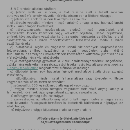
Fogalommeghatározások
3. §
E rendelet alkalmazásában
a)
felszín alatti víz:
minden, a föld felszíne alatt a telített zónában
elhelyezkedő víz, amely közvetlen érintkezésben van a földtani közeggel;
b)
felszíni víz:
a föld felszínén lévő folyó- és állóvizek;
c)
nitrogén vegyület:
minden nitrogéntartalmú anyag, a gáz halmazállapotú
molekuláris nitrogén kivételével;
d)
nitrátszennyezés:
mezőgazdasági eredetű nitrogén vegyületek vízi
környezetbe történő közvetlen vagy közvetett bejutása, illetve bejuttatása,
aminek következtében veszélybe kerül az emberi egészség, az élővilág, a vízi
ökoszisztéma, és a vizek rendeltetésszerű felhasználása, romlik a vizek
esztétikai értéke;
e)
eutrofizáció:
algák és magasabb rendű vízinövények szaporodásának
felgyorsulása, amihez hozzájárul a nitrogén vegyületek vízben történő
feldúsulása, és amelynek következtében kedvezőtlen változások jelentkeznek a
vízi élővilágban és a víz minőségében;
f)
jó mezőgazdasági gyakorlat:
a vizek nitrátszennyezésének megelőzése,
csökkentése érdekében a mezőgazdasági tevékenység folytatására vonatkozó, az
1. számú mellékletben
meghatározott előírások összessége;
g)
állattartó telep:
egy háztartás igényét meghaladó állattartásra szolgáló
létesítmény;
h)
állatállomány:
minden saját felhasználásra vagy jövedelem-, illetve
vagyonszerzési célból tartott haszonállat;
i)
számosállat:
500 kg élőtömegű állategyed vagy csoport;
j)
trágya:
minden olyan nitrogén vegyületet tartalmazó anyag, amely a
termesztett növények tápanyagellátását szolgálja, szolgálhatja;
k)
műtrágya:
iparilag előállított trágya;
l)
szervestrágya:
az állatállomány által ürített trágya, illetve a trágya és az
alom keveréke, feldolgozott formában is, idetartozik különösen a hígtrágya, az
istállótrágya;
m)
trágyázás:
a trágya kijuttatása a talajba vagy a talajra.
Nitrátérzékeny területek kijelölésének
és felülvizsgálatának szempontjai