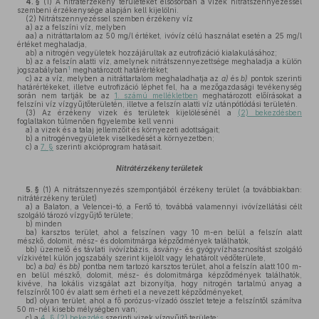
4. §
(1)
A nitrátérzékeny területeket elsősorban a vizek nitrátszennyezéssel
szembeni érzékenysége alapján kell kijelölni.
(2)
Nitrátszennyezéssel szemben érzékeny víz
a)
az a felszíni víz, melyben
aa)
a nitráttartalom az 50 mg/l értéket, ivóvíz célú használat esetén a 25 mg/l
értéket meghaladja,
ab)
a nitrogén vegyületek hozzájárultak az eutrofizáció kialakulásához;
b)
az a felszín alatti víz, amelynek nitrátszennyezettsége meghaladja a külön
1
jogszabályban
meghatározott határértéket;
c)
az a víz, melyben a nitráttartalom meghaladhatja az
a)
és
b)
pontok szerinti
határértékeket, illetve eutrofizáció léphet fel, ha a mezőgazdasági tevékenység
során nem tartják be az
1. számú mellékletben
meghatározott előírásokat a
felszíni víz vízgyűjtőterületén, illetve a felszín alatti víz utánpótlódási területén.
(3)
Az érzékeny vizek és területek kijelölésénél a
(2) bekezdésben
foglaltakon túlmenően figyelembe kell venni
a)
a vizek és a talaj jellemzőit és környezeti adottságait;
b)
a nitrogénvegyületek viselkedését a környezetben;
c)
a
7. §
szerinti akcióprogram hatásait.
Nitrátérzékeny területek
5. §
(1)
A nitrátszennyezés szempontjából érzékeny terület (a továbbiakban:
nitrátérzékeny terület)
a)
a Balaton, a Velencei-tó, a Fertő tó, továbbá valamennyi ivóvízellátási célt
szolgáló tározó vízgyűjtő területe;
b)
minden
ba)
karsztos terület, ahol a felszínen vagy 10 m-en belül a felszín alatt
mészkő, dolomit, mész- és dolomitmárga képződmények találhatók,
bb)
üzemelő és távlati ivóvízbázis, ásvány- és gyógyvízhasznosítást szolgáló
vízkivétel külön jogszabály szerint kijelölt vagy lehatárolt védőterülete,
bc)
a
ba)
és
bb)
pontba nem tartozó karsztos terület, ahol a felszín alatt 100 m-
en belül mészkő, dolomit, mész- és dolomitmárga képződmények találhatók,
kivéve, ha lokális vizsgálat azt bizonyítja, hogy nitrogén tartalmú anyag a
felszínről 100 év alatt sem érheti el a nevezett képződményeket,
bd)
olyan terület, ahol a fő porózus-vízadó összlet teteje a felszíntől számítva
50 m-nél kisebb mélységben van;
c)
a
4. § (2) bekezdés
szerinti vizek vízgyűjtő területe;