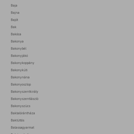
Baja
Bajna
Bajót
Bak
Bakóca
Bakonya
Bakonybél
Bakonyjákó
Bakonykoppány
Bakonykúti
Bakonynána
Bakonyoszlop
Bakonyszentkirály
Bakonyszentlászló
Bakonyszücs
Baktalórántháza
Baktüttös
Balassagyarmat