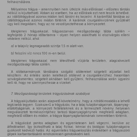
felhasználásra.
Mélyalmos trágya – amennyiben nem ütközik más előírással – előzetes tárolás
nélkül is kijuttatható. Abban az esetben, ha az előírások ezt nem teszik lehetővé,
az istállótrágyával azonos módon kell tárolni és kezelni. A karámföld tárolása az
istállótrágyával azonos módon történik. A karámok csurgalékvizének gyűjtését
úgy kell megoldani, hogy az ne veszélyeztethesse a környezetet.
Ideiglenes trágyakazal, trágyaszarvas mezőgazdasági tábla szélén –
legfeljebb 2 hónap időtartamra – olyan helyen alakítható ki elszivárgás elleni
védelem nélkül, ahol
a)
a talajvíz legmagasabb szintje 1,5 m alatt van,
b)
felszíni víz nincs 100 m-en belül.
Ideiglenes trágyakazal nem létesíthető vízjárta területen, alagcsövezett
mezőgazdasági tábla szélén.
A silótakarmányok tárolására szolgáló silótereket szigetelt aljzattal kell
készíteni. Az érlelés során keletkező silólevet a csurgalékvízhez hasonlóan
szivárgásmentes, szigetelt aknában kell gyűjteni, felhasználása során ügyelni
kell rá, hogy ne szennyezhesse a vizeket.
7. Mezőgazdasági területek trágyázásának szabályai
A trágyakijuttatás során alapvető követelmény, hogy a nitrátkimosódás a lehető
legkisebb legyen. Szakszerű a trágyázás, ha a talaj tulajdonságainak, tápanyag-
ellátottságának, a környezeti feltételeknek és a termesztett növény helyesen
megválasztott termésszintjéhez tartozó tápanyagigénynek megfelelő adagban,
megfelelő időben és módon, a trágya tápanyagtartalmának ismeretében történik.
A trágyázást pontos adagban és egyenletesen kell végezni, kerülve az
átfedéseket. Így biztosítható a talaj fizikai, kémiai és biológiai tulajdonságaira
gyakorolt kedvező hatás. Az egyenletes trágyaeloszlás érdekében a trágyaszóró
gépek karbantartásáról rendszeresen gondoskodni kell.