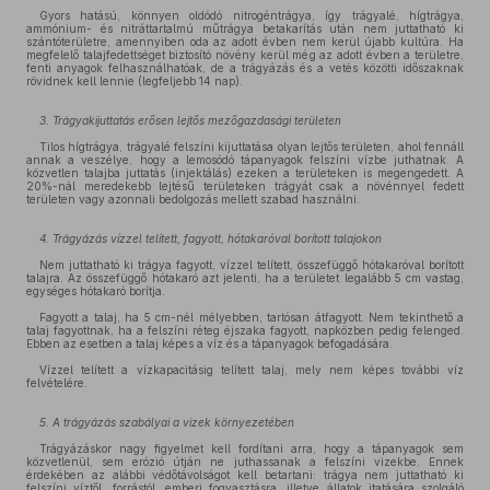
Gyors hatású, könnyen oldódó nitrogéntrágya, így trágyalé, hígtrágya,
ammónium- és nitráttartalmú műtrágya betakarítás után nem juttatható ki
szántóterületre, amennyiben oda az adott évben nem kerül újabb kultúra. Ha
megfelelő talajfedettséget biztosító növény kerül még az adott évben a területre,
fenti anyagok felhasználhatóak, de a trágyázás és a vetés közötti időszaknak
rövidnek kell lennie (legfeljebb 14 nap).
3. Trágyakijuttatás erősen lejtős mezőgazdasági területen
Tilos hígtrágya, trágyalé felszíni kijuttatása olyan lejtős területen, ahol fennáll
annak a veszélye, hogy a lemosódó tápanyagok felszíni vízbe juthatnak. A
közvetlen talajba juttatás (injektálás) ezeken a területeken is megengedett. A
20%-nál meredekebb lejtésű területeken trágyát csak a növénnyel fedett
területen vagy azonnali bedolgozás mellett szabad használni.
4. Trágyázás vízzel telített, fagyott, hótakaróval borított talajokon
Nem juttatható ki trágya fagyott, vízzel telített, összefüggő hótakaróval borított
talajra. Az összefüggő hótakaró azt jelenti, ha a területet legalább 5 cm vastag,
egységes hótakaró borítja.
Fagyott a talaj, ha 5 cm-nél mélyebben, tartósan átfagyott. Nem tekinthető a
talaj fagyottnak, ha a felszíni réteg éjszaka fagyott, napközben pedig felenged.
Ebben az esetben a talaj képes a víz és a tápanyagok befogadására.
Vízzel telített a vízkapacitásig telített talaj, mely nem képes további víz
felvételére.
5. A trágyázás szabályai a vizek környezetében
Trágyázáskor nagy figyelmet kell fordítani arra, hogy a tápanyagok sem
közvetlenül, sem erózió útján ne juthassanak a felszíni vizekbe. Ennek
érdekében az alábbi védőtávolságot kell betartani: trágya nem juttatható ki
felszíni víztől, forrástól, emberi fogyasztásra, illetve állatok itatására szolgáló