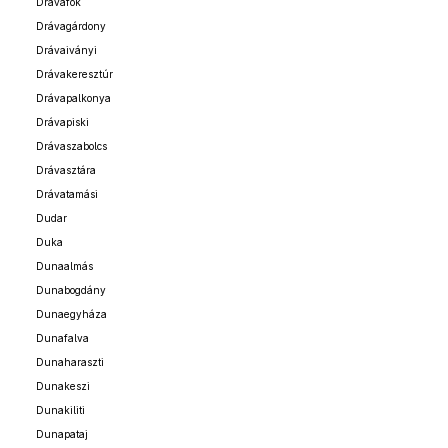
Drávafok
Drávagárdony
Drávaiványi
Drávakeresztúr
Drávapalkonya
Drávapiski
Drávaszabolcs
Drávasztára
Drávatamási
Dudar
Duka
Dunaalmás
Dunabogdány
Dunaegyháza
Dunafalva
Dunaharaszti
Dunakeszi
Dunakiliti
Dunapataj