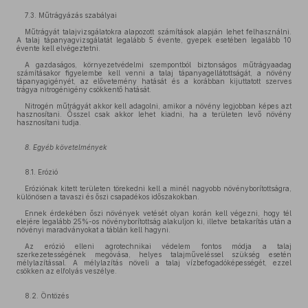
7.3. Műtrágyázás szabályai
Műtrágyát talajvizsgálatokra alapozott számítások alapján lehet felhasználni.
A talaj tápanyagvizsgálatát legalább 5 évente, gyepek esetében legalább 10
évente kell elvégeztetni.
A gazdaságos, környezetvédelmi szempontból biztonságos műtrágyaadag
számításakor figyelembe kell venni a talaj tápanyagellátottságát, a növény
tápanyagigényét, az elővetemény hatását és a korábban kijuttatott szerves
trágya nitrogénigény csökkentő hatását.
Nitrogén műtrágyát akkor kell adagolni, amikor a növény legjobban képes azt
hasznosítani. Ősszel csak akkor lehet kiadni, ha a területen levő növény
hasznosítani tudja.
8. Egyéb követelmények
8.1. Erózió
Eróziónak kitett területen törekedni kell a minél nagyobb növényborítottságra,
különösen a tavaszi és őszi csapadékos időszakokban.
Ennek érdekében őszi növények vetését olyan korán kell végezni, hogy tél
elejére legalább 25%-os növényborítottság alakuljon ki, illetve betakarítás után a
növényi maradványokat a táblán kell hagyni.
Az erózió elleni agrotechnikai védelem fontos módja a talaj
szerkezetességének megóvása, helyes talajműveléssel szükség esetén
mélylazítással. A mélylazítás növeli a talaj vízbefogadóképességét, ezzel
csökken az elfolyás veszélye.
8.2. Öntözés