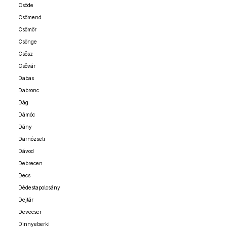
Csöde
Csömend
Csömör
Csönge
Csősz
Csővár
Dabas
Dabronc
Dág
Dámóc
Dány
Darnózseli
Dávod
Debrecen
Decs
Dédestapolcsány
Dejtár
Devecser
Dinnyeberki