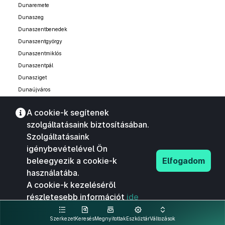
Dunaremete
Dunaszeg
Dunaszentbenedek
Dunaszentgyörgy
Dunaszentmiklós
Dunaszentpál
Dunasziget
Dunaújváros
Dunavecse
A cookie-k segítenek
Dusnok
szolgáltatásaink biztosításában.
Dúzs
Szolgáltatásaink
Ebergőc
igénybevételével Ön
Ecséd
beleegyezik a cookie-k
Elfogadom
Ecser
használatába.
Edelény
A cookie-k kezeléséről
Edve
részletesebb információt
ide
Eger
kattintva olvashat.
Egeraracsa
Szerkezet
Keresés
Megnyitottak
Eszköztár
Változások
Egerbocs