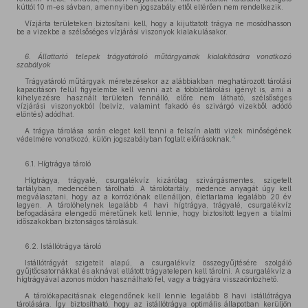
kúttól 10 m-es sávban, amennyiben jogszabály ettől eltérően nem rendelkezik.
Vízjárta területeken biztosítani kell, hogy a kijuttatott trágya ne mosódhasson
be a vizekbe a szélsőséges vízjárási viszonyok kialakulásakor.
6. Állattartó telepek trágyatároló műtárgyainak kialakítására vonatkozó
szabályok
Trágyatároló műtárgyak méretezésekor az alábbiakban meghatározott tárolási
kapacitáson felül figyelembe kell venni azt a többlettárolási igényt is, ami a
kihelyezésre használt területen fennálló, előre nem látható, szélsőséges
vízjárási viszonyokból (belvíz, valamint fakadó és szivárgó vizekből adódó
elöntés) adódhat.
A trágya tárolása során eleget kell tenni a felszín alatti vizek minőségének
4
védelmére vonatkozó, külön jogszabályban foglalt előírásoknak.
6.1. Hígtrágya tároló
Hígtrágya, trágyalé, csurgalékvíz kizárólag szivárgásmentes, szigetelt
tartályban, medencében tárolható. A tárolótartály, medence anyagát úgy kell
megválasztani, hogy az a korróziónak ellenálljon, élettartama legalább 20 év
legyen. A tárolóhelynek legalább 4 havi hígtrágya, trágyalé, csurgalékvíz
befogadására elengedő méretűnek kell lennie, hogy biztosított legyen a tilalmi
időszakokban biztonságos tárolásuk.
6.2. Istállótrágya tároló
Istállótrágyát szigetelt alapú, a csurgalékvíz összegyűjtésére szolgáló
gyűjtőcsatornákkal és aknával ellátott trágyatelepen kell tárolni. A csurgalékvíz a
hígtrágyával azonos módon használható fel, vagy a trágyára visszaöntözhető.
A tárolókapacitásnak elegendőnek kell lennie legalább 8 havi istállótrágya
tárolására. Így biztosítható, hogy az istállótrágya optimális állapotban kerüljön