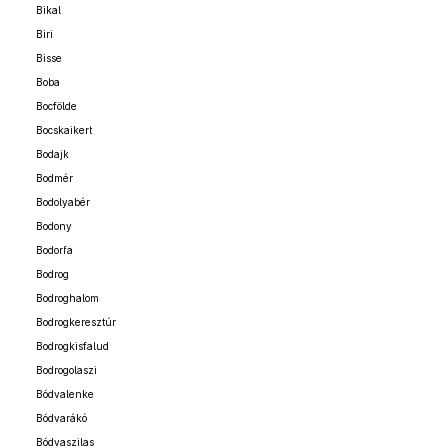
Bikal
Biri
Bisse
Boba
Bocfölde
Bocskaikert
Bodajk
Bodmér
Bodolyabér
Bodony
Bodorfa
Bodrog
Bodroghalom
Bodrogkeresztúr
Bodrogkisfalud
Bodrogolaszi
Bódvalenke
Bódvarákó
Bódvaszilas