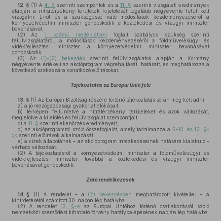
12. §
(1)
A
4. §
szerinti szempontok és a
11. §
szerinti vizsgálati eredmények
alapján a nitrátérzékeny területek kijelölését legalább négyévente felül kell
vizsgálni. Erről és a szükségessé váló módosítások kezdeményezéséről a
környezetvédelmi miniszter gondoskodik a közlekedési és vízügyi miniszter
bevonásával.
(2)
Az
1. számú mellékletben
foglalt szabályok szükség szerinti
felülvizsgálatáról, a módosítások kezdeményezéséről a földművelésügyi és
vidékfejlesztési miniszter a környezetvédelmi miniszter bevonásával
gondoskodik.
(3)
Az
(1)–(2) bekezdés
szerinti felülvizsgálatok alapján a Kormány
négyévente értékeli az akcióprogram végrehajtását, hatásait, és meghatározza a
következő szakaszára vonatkozó előírásokat.
Tájékoztatás az Európai Unió felé
13. §
(1)
Az Európai Bizottság részére történő tájékoztatás során meg kell adni:
a)
a jó mezőgazdasági gyakorlat előírásait,
b)
térképen feltüntetve a nitrátérzékeny területeket és azok változását,
megjelölve a kijelölés és felülvizsgálat szempontjait,
c)
a
11. §
szerinti ellenőrzés eredményeit,
d)
az akcióprogramról szóló összefoglalót, amely tartalmazza a
6–10. és 12. §-
ok
szerinti előírások alkalmazását,
e)
a vizek állapotának – az akcióprogram intézkedéseinek hatására kialakuló –
várható változását.
(2)
A tájékoztatásról a környezetvédelmi miniszter a földművelésügyi és
vidékfejlesztési miniszter, továbbá a közlekedési és vízügyi miniszter
bevonásával gondoskodik.
Záró rendelkezések
14. §
(1)
A rendelet – a
(2) bekezdésben
meghatározott kivétellel – a
kihirdetésétől számított 30. napon lép hatályba.
(2)
A rendelet
13. §-a
az Európai Unióhoz történő csatlakozásról szóló
nemzetközi szerződést kihirdető törvény hatálybalépésének napján lép hatályba.