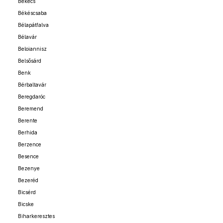
Bekecs
Békéscsaba
Bélapátfalva
Bélavár
Beloiannisz
Belsősárd
Benk
Bérbaltavár
Beregdaróc
Beremend
Berente
Berhida
Berzence
Besence
Bezenye
Bezeréd
Bicsérd
Bicske
Biharkeresztes