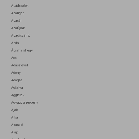
Abádszalók
Abaliget
Abasár
Abaújlak
Abaújszántó
Abda
Ábrahámhegy
Ács
Adásztevel
Adony
Adorjás
Ágfalva
Aggtelek
Agyagosszergény
Ajak
Ajka
Akasztó
Alap