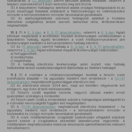
szaktanácsot, a
(2) bekezdés
szerint beküldött adatlap másolatát, valamint a
talajtani szakvéleményt 5 éven keresztül meg kell őriznie.
(5)
A talajvédelmi hatósághoz beérkező adatok országos feldolgozásáról és az
ezzel összefüggő feladatok ellátásáról a földművelésügyi és vidékfejlesztési
miniszter a környezetvédelmi miniszter bevonásával gondoskodik.
(6)
Az adatszolgáltatásból származó feldolgozott adatokat a hivatalos
statisztikai szolgálathoz tartozó szervek statisztikai célra, térítésmentesen
megkaphatják.
10. §
(1)
A
6. §-ban
, a
8. § (1) bekezdésében
, valamint a
9. §-ban
foglalt
előírások megtartását a termőföldön folytatott tevékenységek vonatkozásában a
talajvédelmi hatóság, egyéb területeken a vizek nitrátszennyezésével járó
tevékenységek esetében a környezetvédelmi hatóság ellenőrzi.
(2)
Az
(1) bekezdés
szerinti hatóság a
6. §-ban
, a
8. § (1) bekezdésében
,
valamint a
9. §-ban
foglalt előírásokat megsértő tevékenységet határozatban:
a)
felfüggesztheti,
b)
korlátozhatja,
c)
megtilthatja.
(3)
A hatóság ellenőrzési tevékenysége során észlelt, más hatóság
hatáskörébe tartozó szabálytalanságokról tájékoztatja az illetékes hatóságot.
11. §
(1)
A vizekben a nitrátszennyezettséget, továbbá a felszíni vizek
eutrofizációs állapotát – ha jogszabály másként nem rendelkezik – a
(2)–(4)
bekezdésekben
meghatározott gyakorisággal ellenőrizni kell.
(2)
Az ellenőrzést először 2004-ben, majd azt követően négyévente kell
elvégezni, egy éven át tartó méréssorozattal.
(3)
Felszíni vízből legalább havonta, nagyvízi időszak esetén ennél
gyakrabban szükséges a mintavétel.
(4)
Felszín alatti vízből a mintavételek számát a hidrogeológiai adottságoktól és
a vízkivétel mennyiségétől függően kell megállapítani.
(5)
A
(1)–(4) bekezdésekben
meghatározott ellenőrzési feladatokról – ha
jogszabály másként nem rendelkezik – a környezetvédelmi miniszter a
közlekedési és vízügyi miniszter bevonásával gondoskodik.
(6)
A vizek nitráttartalmának vizsgálatát szabványban elfogadott eljárások
szerint ezekre a vizsgálatokra akkreditált laboratóriumok végezhetik. A
nitráttartalom meghatározására molekula-abszorpciós spektrofotometriás módszert
kell alkalmazni.