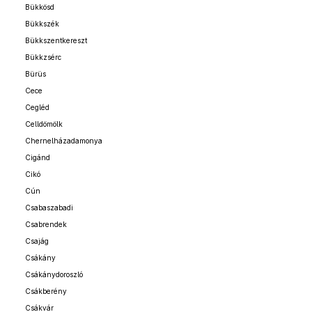
Bükkösd
Bükkszék
Bükkszentkereszt
Bükkzsérc
Bürüs
Cece
Cegléd
Celldömölk
Chernelházadamonya
Cigánd
Cikó
Cún
Csabaszabadi
Csabrendek
Csajág
Csákány
Csákánydoroszló
Csákberény
Csákvár