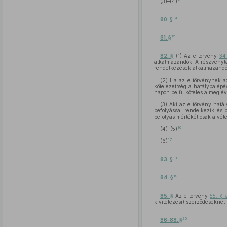
(3)–(4)
14
80. §
15
81. §
82. §
(1) Az e törvény
34
alkalmazandók. A részvénytár
rendelkezések alkalmazandó
(2) Ha az e törvénynek 
kötelezettség a hatálybalépé
napon belül köteles a meglévő
(3) Aki az e törvény hat
befolyással rendelkezik és 
befolyás mértékét csak a vét
16
(4)-(5)
17
(6)
18
83. §
19
84. §
85. §
Az e törvény
55. §-
kivitelezési) szerződéseknél 
20
86–88. §