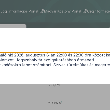
Jogi Információs Portál
Magyar Közlöny Portál
Céginformáció
2001. évi L. törvény
nálóink! 2026. augusztus 8-án 22:00 és 22:30 óra között ka
1
pénzügyi tárgyú törvények módosításáról
Nemzeti Jogszabálytár szolgáltatásában átmeneti
Hatályos: 2007. 07. 01. – 2012. 06. 26.
kadásokra lehet számítani. Szíves türelmüket és megért
2
I–IV. Fejezet
3
V. Fejezet
5
VI. Fejezet