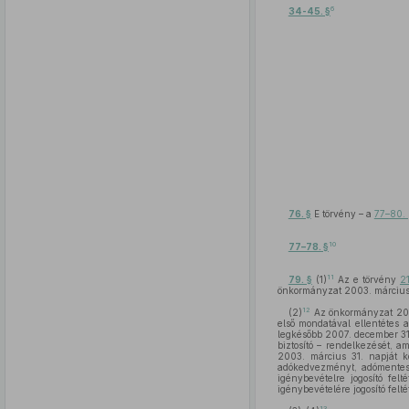
6
34-45. §
76. §
E törvény – a
77–80.
10
77–78. §
11
79. §
(1)
Az e törvény
2
önkormányzat 2003. március 
12
(2)
Az önkormányzat 2002
első mondatával ellentétes 
legkésőbb 2007. december 31
biztosító – rendelkezését, a
2003. március 31. napját kö
adókedvezményt, adómentess
igénybevételre jogosító fe
igénybevételére jogosító felt
13