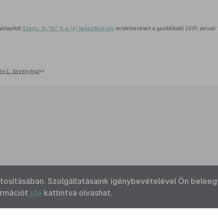
llapított
Számv. tv. 167. §-a (4) bekezdésének
rendelkezéseit a gazdálkodó 2001. január 1
24
évi L. törvényhez
ztosításában. Szolgáltatásaink igénybevételével Ön beleeg
ormációt
ide
kattintva olvashat.