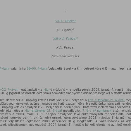
7
VII–XI. Fejezet
8
XII. Fejezet
9
XIII–XVI. Fejezet
XVII. Fejezet
Záró rendelkezések
 §-ban
, valamint a
85–90. §-ban
foglalt eltéréssel – a kihirdetését követő 15. napon lép hat
1–22. §-ával
megállapított – a
Htv.
-t módosító – rendelkezések 2003. január 1. napján lé
31-ig jogosult határozott időtartamú adókedvezményeket, adómentességeket biztosító rend
. december 31. napjáig köteles hatályon kívül helyezni a
Htv. e törvény 21. §-ával
megá
adókedvezményeket, adómentességeket határozatlan időre biztosító önkormányzati rend
. napjáig köteles hatályon kívül helyezni minden olyan – határozott időtartamra adókedv
mely ellentétes a
Htv. e törvény 21. §-ával
megállapított
7. §-a
e)
pontjának
első mondatá
vetően a 2003. március 31. napján hatályban lévő önkormányzati rendelet által határo
éget igénybe venni, aki (amely) ennek igénybevételére 2003. március 31-ig már jogo
ltételek teljesítését legkésőbb 2003. december 31-ig megkezdte. A vállalkozónak az 
ételek teljesítésének megkezdését 2004. január 31. napjáig be kell jelentenie az illetékes