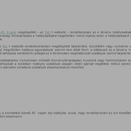
–45. §-ával
megállapított – az
Épt.
-t módosító – rendelkezések az e törvény hatálybalépé
saság felvásárlására a hatálybalépést megelőzően indult eljárás során a hatálybalépést 
k.
az
Épt.
-t módosító rendelkezéseiben megállapított bejelentési, közzétételi vagy nyilvános v
st megelőzően hatályos jogszabályok szerint nem állott fenn, a kötelezett az e törvény 
 befolyása mértékét és jellegét az e törvényben meghatározott szabályok szerint bejelenten
álybalépésekor nyilvánosan működő részvénytársaságban huszonöt vagy harminchárom s
befolyását a korábban hatályos szabályok alapján vételi ajánlat megtétele nélkül szere
eli ajánlatra vonatkozó szabályok alkalmazásával növelheti.
a
a kihirdetést követő 45. napon lép hatályba, azzal, hogy rendelkezéseit az ezt követően 
kell alkalmazni.