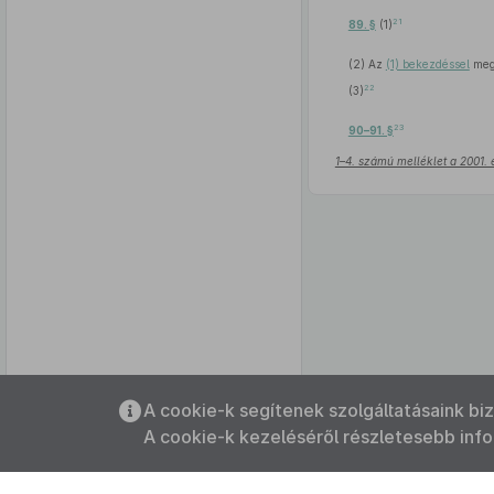
21
89. §
(1)
(2) Az
(1) bekezdéssel
megá
22
(3)
23
90–91. §
1–4. számú melléklet a 2001. 
Az oldalmenübe visszatéréshez
A cookie-k segítenek szolgáltatásaink bi
használhatja az
ALT + S
billentyűket.
A cookie-k kezeléséről részletesebb inf