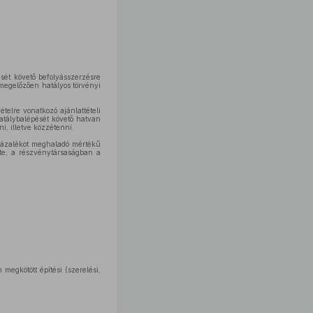
sét követő befolyásszerzésre
megelőzően hatályos törvényi
ételre vonatkozó ajánlattételi
hatálybalépését követő hatvan
i, illetve közzétenni.
zázalékot meghaladó mértékű
zte, a részvénytársaságban a
megkötött építési (szerelési,