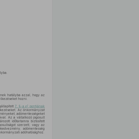
ályba.
pnek hatályba azzal, hogy az
elkezéseket hozni.
llapított
7. §-a
e)
pontjának
elkezéseket. Az önkormányzat
ezményeket, adómentességeket
val. Az a vállalkozó jogosult
zott időtartamra biztosított
sultságot szerzett, vagy az
adókedvezmény, adómentesség
 önkormányzati adóhatósághoz.