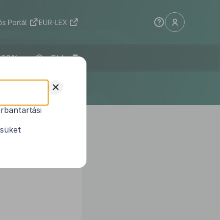
s Portál
EUR-LEX
ELI
+
rbantartási
ésüket