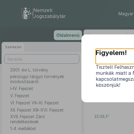
Nemzeti
Magyar 
Jogszabálytár
Ugrás
Oldalmenü
a
tartalomra
Szerkezet
Figyelem!
Tisztelt Felhasz
2001. évi L. törvény
munkák miatt a 
pénzügyi tárgyú törvények
kapcsolatmegsza
módosításáról
köszönjük!
I–IV. Fejezet
V. Fejezet
VI. Fejezet VII–XI. Fejezet
XII. Fejezet XIII–XVI. Fejezet
4
XVII. Fejezet Záró
27–33. §
rendelkezések
1-4. melléklet