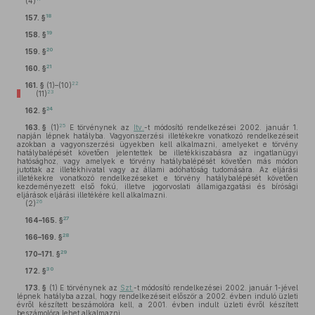
(4)
18
157. §
19
158. §
20
159. §
21
160. §
22
161. §
(1)–(10)
23
(11)
24
162. §
25
163. §
(1)
E törvénynek az
Itv.
-t módosító rendelkezései 2002. január 1.
napján lépnek hatályba. Vagyonszerzési illetékekre vonatkozó rendelkezéseit
azokban a vagyonszerzési ügyekben kell alkalmazni, amelyeket e törvény
hatálybalépését követően jelentettek be illetékkiszabásra az ingatlanügyi
hatósághoz, vagy amelyek e törvény hatálybalépését követően más módon
jutottak az illetékhivatal vagy az állami adóhatóság tudomására. Az eljárási
illetékekre vonatkozó rendelkezéseket e törvény hatálybalépését követően
kezdeményezett első fokú, illetve jogorvoslati államigazgatási és bírósági
eljárások eljárási illetékére kell alkalmazni.
26
(2)
27
164–165. §
28
166–169. §
29
170–171. §
30
172. §
173. §
(1)
E törvénynek az
Szt.
-t módosító rendelkezései 2002. január 1-jével
lépnek hatályba azzal, hogy rendelkezéseit először a 2002. évben induló üzleti
évről készített beszámolóra kell, a 2001. évben indult üzleti évről készített
beszámolóra lehet alkalmazni.