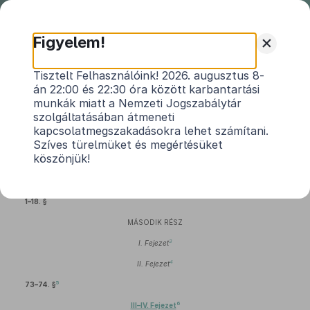
Nemzeti
Jogszabálytár
+
Figyelem!
2001. évi LXXIV. törvény
Tisztelt Felhasználóink! 2026. augusztus 8-
án 22:00 és 22:30 óra között karbantartási
a pénzügyeket szabályozó egyes jogszabályok
munkák miatt a Nemzeti Jogszabálytár
1
módosításáról
szolgáltatásában átmeneti
kapcsolatmegszakadásokra lehet számítani.
Hatályos: 2012. 01. 01. – 2012. 06. 26.
Szíves türelmüket és megértésüket
köszönjük!
2
ELSŐ RÉSZ
1–18. §
MÁSODIK RÉSZ
3
I. Fejezet
4
II. Fejezet
5
73–74. §
6
III–IV. Fejezet