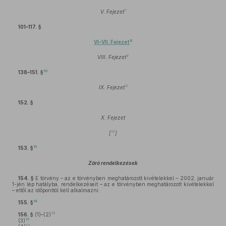
7
V. Fejezet
101–117. §
8
VI–VII. Fejezet
9
VIII. Fejezet
10
138–151. §
11
IX. Fejezet
152. §
X. Fejezet
12
[
]
13
153. §
Záró rendelkezések
154. §
E törvény – az e törvényben meghatározott kivételekkel – 2002. január
1-jén lép hatályba, rendelkezéseit – az e törvényben meghatározott kivételekkel
– ettől az időponttól kell alkalmazni.
14
155. §
15
156. §
(1)–(2)
16
(3)
17