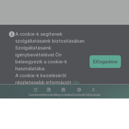
A cookie-k segítenek
szolgáltatásaink biztosításában.
Szolgáltatásaink
igénybevételével Ön
beleegyezik a cookie-k
Elfogadom
használatába.
A cookie-k kezeléséről
részletesebb információt
ide
kattintva olvashat.
Szerkezet
Keresés
Megnyitottak
Eszköztár
Változások