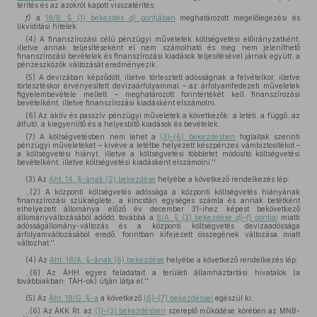
térítés és az azokról kapott visszatérítés;
f)
a
18/B. § (1) bekezdés
d)
pontjában
meghatározott megelőlegezési és
likviditási hitelek.
(4) A finanszírozási célú pénzügyi műveletek költségvetési előirányzatként,
illetve annak teljesítéseként el nem számolható és meg nem jeleníthető
finanszírozási bevételek és finanszírozási kiadások teljesítésével járnak együtt, a
pénzeszközök változását eredményezik.
(5) A devizában képződött, illetve törlesztett adósságnak a felvételkor, illetve
törlesztéskor érvényesített devizaárfolyammal – az árfolyamfedezeti műveletek
figyelembevétele mellett – meghatározott forintértékét kell finanszírozási
bevételként, illetve finanszírozási kiadásként elszámolni.
(6) Az aktív és passzív pénzügyi műveletek a következők: a letéti, a függő, az
átfutó, a kiegyenlítő és a helyesbítő kiadások és bevételek.
(7) A költségvetésben nem lehet a
(3)–(6) bekezdésben
foglaltak szerinti
pénzügyi műveleteket – kivéve a letétbe helyezett készpénzes vámbiztosítékot –
a költségvetési hiányt, illetve a költségvetési többletet módosító költségvetési
bevételként, illetve költségvetési kiadásként elszámolni.''
(3)
Az
Áht. 14. §-ának (2) bekezdése
helyébe a következő rendelkezés lép:
,,(2) A központi költségvetés adóssága a központi költségvetés hiányának
finanszírozási szükséglete, a kincstári egységes számla és annak betétként
elhelyezett állománya előző év december 31-ihez képest bekövetkező
állományváltozásából adódó, továbbá a
8/A. § (3) bekezdése
d)–f)
pontjai
miatti
adósságállomány-változás és a központi költségvetés devizaadóssága
árfolyamváltozásából eredő, forintban kifejezett összegének változása miatt
változhat.''
(4)
Az
Áht. 18/A. §-ának (6) bekezdése
helyébe a következő rendelkezés lép:
,,(6) Az ÁHH egyes feladatait a területi államháztartási hivatalok (a
továbbiakban: TÁH-ok) útján látja el.''
(5)
Az
Áht. 18/G. §-a
a következő
(6)–(7) bekezdéssel
egészül ki:
,,(6) Az ÁKK Rt. az
(1)–(3) bekezdésben
szereplő működése körében az MNB-