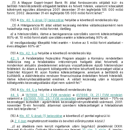
,,(1) A Magyar Export-Import Bank Rt. által forrásszerzés céljából kül- és
belföldi hitelintézetektől elfogadott betétek és felvett hitelek, valamint kibocsátott
kötvények együttes állománya 2001. december 31-én legfeljebb 105 000 millió
forint, 2002. december 31-én legfeljebb 135 000 millió forint lehet.''
(12)
A
Ktv. 40. §-ának (3) bekezdése
helyébe a következő rendelkezés lép:
,,(3) A Hitelgarancia Rt. által vállalt kezesség mértéke vállalkozásonként nem
haladhatja meg a 600 millió forintot, illetőleg
a)
a hitelszerződés, illetve a bankgarancia-szerződés szerinti kötelezettségek
80%-át, 10 millió forint alatti szerződés esetén a kötelezettség 90%-át,
b)
mezőgazdasági tőkepótló hitel esetén – kivéve az 5 millió forint alattiakat –
éves átlagban 60%-át.''
(13)
A
Ktv. 42. §-a
helyébe a következő rendelkezés lép:
42. §
,,A Felsőoktatási Fejlesztési Program alapján a Kormány rendeletben
határozza meg a felsőoktatási intézmények hallgatói által felvehető, a
mindenkori aktuális jövedelemmel arányos visszafizetésre épülő hitelrendszer
feltételeit. Az állam a központi költségvetés terhére készfizető kezességet vállal a
Diákhitel Központ Rt. azon fizetési kötelezettségeire, amelyek a belföldről és
külföldről, a diákhitelezési rendszer finanszírozása érdekében felvett hiteleiből,
illetve kötvénykibocsátásaiból erednek. A vállalt kezesség után a központi
költségvetés kezességvállalási díjat nem számít fel.''
(14)
A
Ktv. 44. §-a
helyébe a következő rendelkezés lép:
44. §
,,A
18/1998. (IX. 1.) FVM rendelet
, a
41/1998. (X. 21.) FVM rendelet
,
valamint a
69/1999. (VIII. 26.) FVM rendelettel
prolongált éven belüli – 70%-os
kezességgel biztosított – agrárhitelek kezességérvényesítéséből származó, 2001.
november 15-én fennálló, állammal szembeni kötelezettségét a hiteladósnak
nem kell teljesítenie.''
(15)
A
Ktv. 47. §-ának (1) bekezdése
a következő
z)
ponttal egészül ki:
(A
2. §-ban
meghatározott kiadási és bevételi előirányzatok közül:)
,,
z)
az átadásra nem került ingatlanok utáni (egyházi) járadéknál (XXIII.
Nemzeti Kulturális Örökség Minisztériuma fejezet,
10. cím
,
3. alcím
, 6. jogcím-