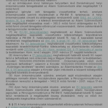
millió forint hozzá tartozó kamata, valamint
e)
az önhibájukon kívül hátrányos helyzetben lévő (forráshiányos) helyi
önkormányzatok támogatásából az Állami Számvevőszék által megállapított 1,9
millió forint
jogtalanul igénybe vett támogatás visszafizetése terheli, amelyek
önkormányzatok szerinti részletezését a PM–BM R. tartalmazza. A helyi
önkormányzatok címzett és céltámogatási rendszeréről szóló
1992. évi LXXXIX.
törvény 14. §-a
alapján – a kötelező lemondásoknak az Állami Számvevőszék
által megállapított elmaradása miatt – 365,0 millió forint céltámogatási és 11,3
millió forint címzett támogatási előirányzat visszavonásáról, illetve csökkentéséről
6
a belügyminiszter rendelkezik.
(7)
Az
(5)–(6) bekezdésekben
meghatározott, az Állami Számvevőszék
megállapításához kapcsolódó visszafizetési kötelezettségek teljesítésének
határideje a PM–BM R. hatálybalépését követő 15. nap. A kapcsolódó kamat
mértékének megállapítására az
Áht. 64. §-ának (4), (6), (9) bekezdéseit
kell
alkalmazni. Az
(5) bekezdésben
meghatározott visszafizetési kötelezettséghez
kapcsolódó késedelmikamat-fizetési kötelezettség az államháztartás működési
rendjéről szóló
217/1998. (XII. 30.) Korm. rendelet 126. § (1) bekezdés
a)
pontja
(a továbbiakban: Korm. rend.) alapján, 2001. március 27. napjától keletkezik.
(8)
Amennyiben a
(7) bekezdésben
meghatározott határidőt követő 90 napon
belül a befizetések nem érkeznek meg a Magyar Államkincstár (a továbbiakban:
Kincstár) 10032000-01031496-00000000 ,,Önkormányzatok előző évről
származó befizetései'', valamint a Kincstár 10032000-01034004-00000000
,,Különleges bevételek'' bevételi számlájára, az Államháztartási Hivatal az
Áht.
64. § (8) bekezdése
alapján a Kincstár útján intézkedik a központi költségvetést
megillető követelés érvényesítéséről.
(9)
Azon önkormányzatok számára, amelyek saját elszámolásuk alapján
pótlólagos normatív állami hozzájárulásra jogosultak, a Pénzügyminisztérium a
Kincstáron keresztül a támogatást – 1462,8 millió forintot – 2001. május 17-én
átutalta.
(10)
Azon helyi önkormányzatok részére, amelyek az
(5) bekezdés
szerinti
Állami Számvevőszék ellenőrzése alapján pótlólagos állami hozzájárulásra
jogosultak, a Pénzügyminisztérium a PM–BM R. hatálybalépését követő 15 napon
belül rendelkezik a megállapított összeg átutalásáról, mely az előző évi
költségvetés kiegészítése címén számolandó el.
9. §
(1)
A helyi önkormányzatok központosított előirányzatainak felhasználását
a
4. számú melléklet
részletezi.