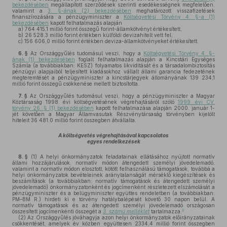
bekezdésében
megállapított szerződések szerinti esedékességnek megfelelően,
valamint a
3. §-ának (2) bekezdésében
meghatározott visszafizetések
finanszírozására a pénzügyminiszter a
Költségvetési Törvény 4. §-a (1)
bekezdésében
kapott felhatalmazás alapján
a)
764 415,1 millió forint összegű forint-államkötvényt értékesített,
b)
26 528,3 millió forint értékben külföldi devizahitelt vett fel,
c)
156 606,0 millió forint értékben deviza-államkötvényeket értékesített.
6. §
Az Országgyűlés tudomásul veszi, hogy a
Költségvetési Törvény 4. §-
ának (1) bekezdésében
foglalt felhatalmazás alapján a Kincstári Egységes
Számla (a továbbiakban: KESZ) folyamatos likviditását és a társadalombiztosítás
pénzügyi alapjaiból teljesített kiadásokhoz vállalt állami garancia fedezetének
megteremtését a pénzügyminiszter a kincstárjegyek állományának 139 234,1
millió forint összegű csökkenése mellett biztosította.
7. §
Az Országgyűlés tudomásul veszi, hogy a pénzügyminiszter a Magyar
Köztársaság 1998. évi költségvetésének végrehajtásáról szóló
1999. évi CV.
törvény 26. § (1) bekezdésében
kapott felhatalmazása alapján 2000. január 1-
jét követően a Magyar Államvasutak Részvénytársaság törvényben kijelölt
hiteleit 36 481,0 millió forint összegben átvállalta.
A költségvetés végrehajtásával kapcsolatos
egyes rendelkezések
8. §
(1)
A helyi önkormányzatok feladatainak ellátásához nyújtott normatív
állami hozzájárulások, normatív módon átengedett személyi jövedelemadó,
valamint a normatív módon elosztott, kötött felhasználású támogatások, továbbá a
helyi önkormányzatok bevételeinek aránytalanságát mérséklő kiegészítések és
beszámítások (a továbbiakban: normatív támogatások és átengedett személyi
jövedelemadó) önkormányzatonként és jogcímenként részletezett elszámolását a
pénzügyminiszter és a belügyminiszter együttes rendeletben (a továbbiakban:
PM–BM R.) hirdeti ki e törvény hatálybalépését követő 30 napon belül. A
normatív támogatások és az átengedett személyi jövedelemadó országosan
2
összesített jogcímenkénti összegét a
3. számú melléklet
tartalmazza.
(2)
Az Országgyűlés jóváhagyja azon helyi önkormányzatok előirányzatainak
csökkentését, amelyek év közben együttesen 2334,4 millió forint összegben