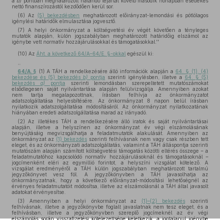
a
b)
pontban meghatározott határidő lejártát követő második hónapban esedékes
nettó finanszírozástól kezdődően kerül sor.
(6) Az
(5) bekezdésben
meghatározott előirányzat-lemondási és pótlólagos
igénylési határidők elmulasztása jogvesztő.
(7) A helyi önkormányzat a költségvetési év végét követően a tényleges
mutatók alapján, külön jogszabályban meghatározott határidőig elszámol az
igénybe vett normatív hozzájárulásokkal és támogatásokkal.''
(10)
Az
Áht. a következő 64/A–64/E. §-okkal
egészül ki:
,,
64/A. §
(1) A TÁH a rendelkezésére álló információk alapján a
64. § (1), (4)
bekezdése és (5) bekezdés
b)
pontja
szerinti igénylésben, illetve a
64. § (5)
bekezdés
a)
pontja
szerinti lemondásban szerepeltetett mutatószámokat
elsődlegesen saját nyilvántartása alapján felülvizsgálja. Amennyiben azokat
nem tartja megalapozottnak, írásban felhívja az önkormányzatot
adatszolgáltatása helyesbítésére. Az önkormányzat 8 napon belül írásban
nyilatkozik adatszolgáltatása módosításáról. Az önkormányzat nyilatkozatának
hiányában eredeti adatszolgáltatása marad az irányadó.
(2) Az illetékes TÁH a rendelkezésére álló iratok és saját nyilvántartásai
alapján, illetve a helyszínen az önkormányzat év végi elszámolásának
benyújtásáig megvizsgálhatja a feladatmutatók alakulását. Amennyiben az
önkormányzat az
(1) bekezdés
szerinti felhívásnak nem vagy csak részben tett
eleget, és az önkormányzati adatszolgáltatás, valamint a TÁH álláspontja szerinti
mutatószám alapján számított költségvetési támogatás közötti eltérés összege – a
feladatmutatóhoz kapcsolódó normatív hozzájárulásoknál és támogatásoknál –
jogcímenként eléri az egymillió forintot, a helyszíni vizsgálat kötelező. A
vizsgálat eredményéről a TÁH külön jogszabályban meghatározott tartalmú
jegyzőkönyvet vesz föl. A jegyzőkönyvben a TÁH javasolhatja az
önkormányzatnak, hogy a következő előirányzat-módosítási lehetőségnél az
érvényes feladatmutatóit módosítsa, illetve az elszámolásnál a TÁH által javasolt
adatokat érvényesítse.
(3) Amennyiben a helyi önkormányzat az
(1)–(2) bekezdés
szerinti
felhívásnak, illetve a jegyzőkönyvbe foglalt javaslatnak nem tesz eleget, és a
felhívásban, illetve a jegyzőkönyvben szereplő jogcímeknél az év végi
elszámolás során visszafizetési kötelezettsége keletkezik, a jogtalanul igénybe