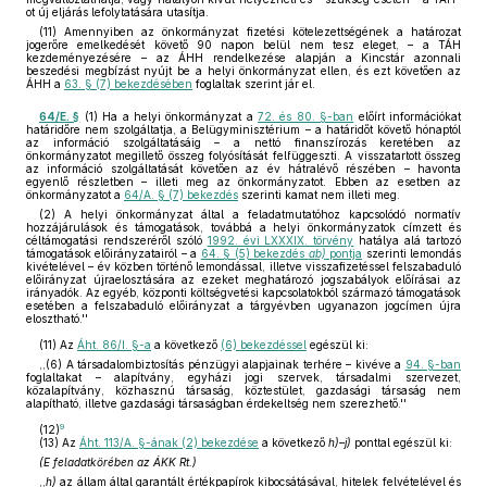
ot új eljárás lefolytatására utasítja.
(11) Amennyiben az önkormányzat fizetési kötelezettségének a határozat
jogerőre emelkedését követő 90 napon belül nem tesz eleget, – a TÁH
kezdeményezésére – az ÁHH rendelkezése alapján a Kincstár azonnali
beszedési megbízást nyújt be a helyi önkormányzat ellen, és ezt követően az
ÁHH a
63. § (7) bekezdésében
foglaltak szerint jár el.
64/E. §
(1) Ha a helyi önkormányzat a
72. és 80. §-ban
előírt információkat
határidőre nem szolgáltatja, a Belügyminisztérium – a határidőt követő hónaptól
az információ szolgáltatásáig – a nettó finanszírozás keretében az
önkormányzatot megillető összeg folyósítását felfüggeszti. A visszatartott összeg
az információ szolgáltatását követően az év hátralévő részében – havonta
egyenlő részletben – illeti meg az önkormányzatot. Ebben az esetben az
önkormányzatot a
64/A. § (7) bekezdés
szerinti kamat nem illeti meg.
(2) A helyi önkormányzat által a feladatmutatóhoz kapcsolódó normatív
hozzájárulások és támogatások, továbbá a helyi önkormányzatok címzett és
céltámogatási rendszeréről szóló
1992. évi LXXXIX. törvény
hatálya alá tartozó
támogatások előirányzatairól – a
64. § (5) bekezdés
ab)
pontja
szerinti lemondás
kivételével – év közben történő lemondással, illetve visszafizetéssel felszabaduló
előirányzat újraelosztására az ezeket meghatározó jogszabályok előírásai az
irányadók. Az egyéb, központi költségvetési kapcsolatokból származó támogatások
esetében a felszabaduló előirányzat a tárgyévben ugyanazon jogcímen újra
elosztható.''
(11)
Az
Áht. 86/I. §-a
a következő
(6) bekezdéssel
egészül ki:
,,(6) A társadalombiztosítás pénzügyi alapjainak terhére – kivéve a
94. §-ban
foglaltakat – alapítvány, egyházi jogi szervek, társadalmi szervezet,
közalapítvány, közhasznú társaság, köztestület, gazdasági társaság nem
alapítható, illetve gazdasági társaságban érdekeltség nem szerezhető.''
9
(12)
(13)
Az
Áht. 113/A. §-ának (2) bekezdése
a következő
h)–j)
ponttal egészül ki:
(E feladatkörében az ÁKK Rt.)
,,
h)
az állam által garantált értékpapírok kibocsátásával, hitelek felvételével és