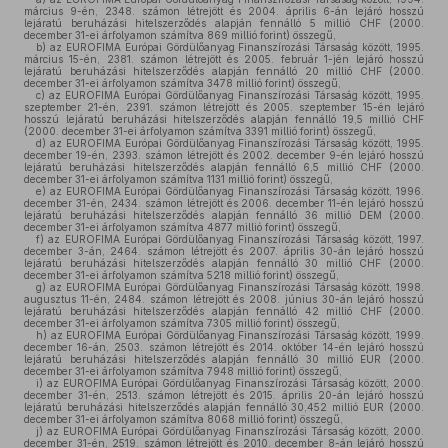
március 9-én, 2348. számon létrejött és 2004. április 6-án lejáró hosszú
lejáratú beruházási hitelszerződés alapján fennálló 5 millió CHF (2000.
december 31-ei árfolyamon számítva 869 millió forint) összegű,
b)
az EUROFIMA Európai Gördülőanyag Finanszírozási Társaság között, 1995.
március 15-én, 2381. számon létrejött és 2005. február 1-jén lejáró hosszú
lejáratú beruházási hitelszerződés alapján fennálló 20 millió CHF (2000.
december 31-ei árfolyamon számítva 3478 millió forint) összegű,
c)
az EUROFIMA Európai Gördülőanyag Finanszírozási Társaság között, 1995.
szeptember 21-én, 2391. számon létrejött és 2005. szeptember 15-én lejáró
hosszú lejáratú beruházási hitelszerződés alapján fennálló 19,5 millió CHF
(2000. december 31-ei árfolyamon számítva 3391 millió forint) összegű,
d)
az EUROFIMA Európai Gördülőanyag Finanszírozási Társaság között, 1995.
december 19-én, 2393. számon létrejött és 2002. december 9-én lejáró hosszú
lejáratú beruházási hitelszerződés alapján fennálló 6,5 millió CHF (2000.
december 31-ei árfolyamon számítva 1131 millió forint) összegű,
e)
az EUROFIMA Európai Gördülőanyag Finanszírozási Társaság között, 1996.
december 31-én, 2434. számon létrejött és 2006. december 11-én lejáró hosszú
lejáratú beruházási hitelszerződés alapján fennálló 36 millió DEM (2000.
december 31-ei árfolyamon számítva 4877 millió forint) összegű,
f)
az EUROFIMA Európai Gördülőanyag Finanszírozási Társaság között, 1997.
december 3-án, 2464. számon létrejött és 2007. április 30-án lejáró hosszú
lejáratú beruházási hitelszerződés alapján fennálló 30 millió CHF (2000.
december 31-ei árfolyamon számítva 5218 millió forint) összegű,
g)
az EUROFIMA Európai Gördülőanyag Finanszírozási Társaság között, 1998.
augusztus 11-én, 2484. számon létrejött és 2008. június 30-án lejáró hosszú
lejáratú beruházási hitelszerződés alapján fennálló 42 millió CHF (2000.
december 31-ei árfolyamon számítva 7305 millió forint) összegű,
h)
az EUROFIMA Európai Gördülőanyag Finanszírozási Társaság között, 1999.
december 16-án, 2503. számon létrejött és 2014. október 14-én lejáró hosszú
lejáratú beruházási hitelszerződés alapján fennálló 30 millió EUR (2000.
december 31-ei árfolyamon számítva 7948 millió forint) összegű,
i)
az EUROFIMA Európai Gördülőanyag Finanszírozási Társaság között, 2000.
december 31-én, 2513. számon létrejött és 2015. április 20-án lejáró hosszú
lejáratú beruházási hitelszerződés alapján fennálló 30,452 millió EUR (2000.
december 31-ei árfolyamon számítva 8068 millió forint) összegű,
j)
az EUROFIMA Európai Gördülőanyag Finanszírozási Társaság között, 2000.
december 31-én, 2519. számon létrejött és 2010. december 8-án lejáró hosszú