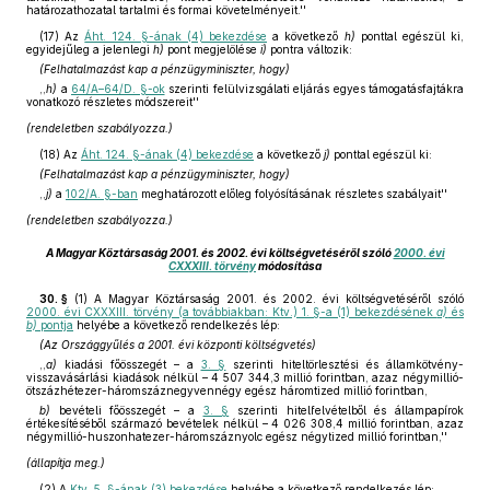
határozathozatal tartalmi és formai követelményeit.''
(17)
Az
Áht. 124. §-ának (4) bekezdése
a következő
h)
ponttal egészül ki,
egyidejűleg a jelenlegi
h)
pont megjelölése
i)
pontra változik:
(Felhatalmazást kap a pénzügyminiszter, hogy)
,,
h)
a
64/A–64/D. §-ok
szerinti felülvizsgálati eljárás egyes támogatásfajtákra
vonatkozó részletes módszereit''
(rendeletben szabályozza.)
(18)
Az
Áht. 124. §-ának (4) bekezdése
a következő
j)
ponttal egészül ki:
(Felhatalmazást kap a pénzügyminiszter, hogy)
,,
j)
a
102/A. §-ban
meghatározott előleg folyósításának részletes szabályait''
(rendeletben szabályozza.)
A Magyar Köztársaság 2001. és 2002. évi költségvetéséről szóló
2000. évi
CXXXIII. törvény
módosítása
30. §
(1)
A Magyar Köztársaság 2001. és 2002. évi költségvetéséről szóló
2000. évi CXXXIII. törvény (a továbbiakban: Ktv.) 1. §-a (1) bekezdésének
a)
és
b)
pontja
helyébe a következő rendelkezés lép:
(Az Országgyűlés a 2001. évi központi költségvetés)
,,
a)
kiadási főösszegét – a
3. §
szerinti hiteltörlesztési és államkötvény-
visszavásárlási kiadások nélkül – 4 507 344,3 millió forintban, azaz négymillió-
ötszázhétezer-háromszáznegyvennégy egész háromtized millió forintban,
b)
bevételi főösszegét – a
3. §
szerinti hitelfelvételből és állampapírok
értékesítéséből származó bevételek nélkül – 4 026 308,4 millió forintban, azaz
négymillió-huszonhatezer-háromszáznyolc egész négytized millió forintban,''
(állapítja meg.)
(2)
A
Ktv. 5. §-ának (3) bekezdése
helyébe a következő rendelkezés lép: