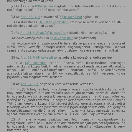
nél pénzforgalmi számlát vezet.
(7) Az ÁKK Rt. a
113/A. §-ban
meghatározott feladatok ellátásához a KELER Rt.-
nél értékpapír letéti- és értékpapírszámlát vezet.''
(6)
Az
Áht. 18/I. §-a
a következő
(4) bekezdéssel
egészül ki:
,,(4) A Kincstár az
(1)–(2) bekezdésben
szereplő működése körében az MNB-
nél pénzforgalmi számlát vezet.''
(7)
Az
Áht. 24. §-ának (2) bekezdése
a következő
e)
ponttal egészül ki:
[Az adott költségvetési cím
(1) bekezdésben
meghatározott]
,,
e)
kölcsönök előirányzat-csoport terhére, illetve javára a fejezet felügyeletét
ellátó szerv vezetője átcsoportosítást engedélyezhet költségvetési szervei
számára. Az átcsoportosítás a személyi juttatások növelésére nem irányulhat.''
(8)
Az
Áht. 63. § (4) bekezdése
helyébe a következő rendelkezés lép:
,,(4) A
(3) bekezdés
szerinti finanszírozás biztosításához szükséges
információkat a központosított illetményszámfejtésből rendelkezésre álló adatok,
illetve az illetményszámfejtésüket önállóan ellátó önkormányzatok
adatszolgáltatása alapján a TÁH-ok szolgáltatják az ÁHH részére, külön
jogszabályban meghatározott módon.''
(9)
Az
Áht. 64. §-a
helyébe a következő rendelkezés lép:
64. §
,,(1) A helyi és helyi kisebbségi önkormányzat (a továbbiakban együtt:
helyi önkormányzat) a feladatmutatók szerint járó normatív hozzájárulásokat és
támogatásokat – a költségvetési törvényjavaslat alapján, annak Országgyűléshez
történő benyújtását követően – a helyi önkormányzat székhelye szerint illetékes
TÁH útján igényli a központi költségvetésből. Az igénylés során a költségvetési
törvényjavaslat szerint figyelembe vehető jogosultsági feltételekről, az igénylés
lebonyolításának rendjéről a pénzügyminiszter – a belügyminiszterrel és az
ágazati miniszterekkel együttműködve, a TÁH-ok útján – tájékoztatót ad ki.
(2) A helyi önkormányzatokat megillető normatív hozzájárulások és
támogatások – ezen belül külön a feladatmutatók alapján járó hozzájárulások és
támogatások – jogcímeit és igénybevételük feltételeit a költségvetési törvény
határozza meg.