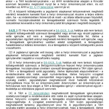
akkor – a TÁH kezdeményezésére – az ÁHH rendelkezése alapján a Kincstár
azonnali beszedési megbízást nyújt be a helyi önkormányzat ellen, és ezt
követően az ÁHH a
63. § (7) bekezdése
szerint jár el.
(7) A központi költségvetés a jegybanki alapkamat kétszeresének megfelelő
mértékű késedelmi kamatot fizet a helyi önkormányzat részére a teljes eltérés
után, ha – az érdekkörében felmerülő ok miatt – az általa időarányosan folyósított,
normatív hozzájárulásokból és támogatásokból származó forrás legalább 5
százalékkal kevesebb a helyi önkormányzatot ténylegesen megillető összegnél.
64/B. §
(1) Ha a helyi önkormányzat a
64–64/A. §-ok
hatálya alá nem tartozó,
központi költségvetésből származó támogatást vagy annak egy részét jogtalanul
vette igénybe, azt nem a megjelölt feladatra használta fel, illetve a
jogszabályban rögzített arányt meghaladó mértékű támogatást vett igénybe, vagy
a támogatások igényléséhez valótlan adatot szolgáltatott, a támogatásról
haladéktalanul köteles lemondani, és a támogatást a központi költségvetés javára
visszafizetni.
(2) A jogtalanul igénybe vett összeg után a helyi önkormányzat a jegybanki
alapkamat kétszeresének megfelelő mértékű kamatot fizet a jogtalan
igénybevétel napjától a visszafizetés napjáig.
(3) A helyi önkormányzat a
64–64/A. §-ok
hatálya alá nem tartozó, központi
költségvetésből származó, a Belügyminisztérium fejezet Helyi önkormányzatok
támogatásai, hozzájárulásai címében szereplő támogatásokat a TÁH útján igényli.
A TÁH – a támogatásról szóló jogszabály, illetve tájékoztató alapulvételével – a
rendelkezésére álló iratok, saját nyilvántartása, illetve helyszíni vizsgálat
alapján szabályszerűségi szempontból megvizsgálja a támogatási igényt, és
szükség esetén, jogszabályban meghatározott rövid határidő kitűzésével
hiánypótlásra hívja fel az önkormányzatot. Amennyiben az önkormányzat a
felhívásnak nem tesz eleget, a TÁH a támogatási igényt – véleményével együtt –
továbbítja az elbírálásra jogosult szervnek.
(4) A TÁH a
(3) bekezdésben
meghatározott támogatások igénylésének
szabályszerűségét a rendelkezésére álló iratok és saját nyilvántartásai alapján,
illetve helyszíni vizsgálat során a támogatás elszámolásának benyújtásáig
megvizsgálhatja. A vizsgálat eredményéről a TÁH külön jogszabályban
meghatározott tartalmú jegyzőkönyvet vesz föl. A jegyzőkönyvben a TÁH
szükség esetén javasolja a helyi önkormányzatnak, hogy a támogatásról, illetve