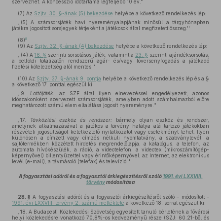
szervezhet. A koncesszió időtartama legfeljebb 10 év.''
(7)
Az
Szjtv. 30. §-ának (5) bekezdése
helyébe a következő rendelkezés lép:
,,(5) A számsorsjáték havi nyereményalapjának minősül a tárgyhónapban
játékra jogosított sorsjegyek tétjeként a játékosok által megfizetett összeg.''
8
(8)
(9)
Az
Szjtv. 32. §-ának (4) bekezdése
helyébe a következő rendelkezés lép:
,,(4) A
16. §
szerinti sorsolásos játék, valamint a
23. §
szerinti ajándéksorsolás,
a belföldi totalizatőri rendszerű agár- és/vagy lóversenyfogadás a játékadó
fizetési kötelezettség alól mentes.''
(10)
Az
Szjtv. 37. §-ának 9. pontja
helyébe a következő rendelkezés lép és a §
a következő 17. ponttal egészül ki:
,,9.
Lottójáték:
az SZF által ilyen elnevezéssel engedélyezett, azonos
időszakonként szervezett számsorsjáték, amelyben adott számhalmazból előre
meghatározott számú elem eltalálása jogosít nyereményre.''
,,17.
Távközlési eszköz és rendszer:
bármely olyan eszköz és rendszer,
amelynek alkalmazásával a játékos a törvény hatálya alá tartozó játékokban
részvételi jogosultságot keletkeztető nyilatkozatot vagy cselekményt tehet. Ilyen
különösen a címzett vagy címzés nélküli nyomtatvány, a szabványlevél, a
sajtótermékben közzétett hirdetés megrendelőlapja, a katalógus, a telefon, az
automata hívókészülék, a rádió, a videotelefon, a videotex (mikroszámítógép-
képernyővel) billentyűzettel vagy érintőképernyővel, az Internet, az elektronikus
levél (e-mail), a távmásoló (telefax) és televízió.''
A fogyasztási adóról és a fogyasztói árkiegészítésről szóló
1991. évi LXXVIII.
törvény
módosítása
28. §
A fogyasztási adóról és a fogyasztói árkiegészítésről szóló – módosított –
1991. évi LXXVIII. törvény 2. számú melléklete
a következő 18. sorral egészül ki:
,,18. A Budapesti Közlekedési Szövetség egyesített tanuló bérletének a fővárosi
helyi közlekedésre vonatkozó 70,8%-os kedvezményű része (SZJ: 60.21-ből és