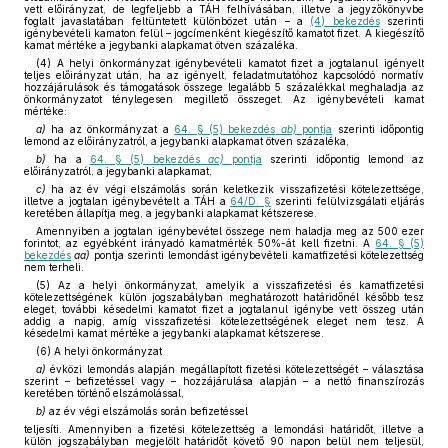
vett előirányzat, de legfeljebb a TÁH felhívásában, illetve a jegyzőkönyvbe
foglalt javaslatában feltüntetett különbözet után – a
(4) bekezdés
szerinti
igénybevételi kamaton felül – jogcímenként kiegészítő kamatot fizet. A kiegészítő
kamat mértéke a jegybanki alapkamat ötven százaléka.
(4) A helyi önkormányzat igénybevételi kamatot fizet a jogtalanul igényelt
teljes előirányzat után, ha az igényelt, feladatmutatóhoz kapcsolódó normatív
hozzájárulások és támogatások összege legalább 5 százalékkal meghaladja az
önkormányzatot ténylegesen megillető összeget. Az igénybevételi kamat
mértéke:
a)
ha az önkormányzat a
64. § (5) bekezdés
ab)
pontja
szerinti időpontig
lemond az előirányzatról, a jegybanki alapkamat ötven százaléka,
b)
ha a
64. § (5) bekezdés
ac)
pontja
szerinti időpontig lemond az
előirányzatról, a jegybanki alapkamat,
c)
ha az év végi elszámolás során keletkezik visszafizetési kötelezettsége,
illetve a jogtalan igénybevételt a TÁH a
64/D. §
szerinti felülvizsgálati eljárás
keretében állapítja meg, a jegybanki alapkamat kétszerese.
Amennyiben a jogtalan igénybevétel összege nem haladja meg az 500 ezer
forintot, az egyébként irányadó kamatmérték 50%-át kell fizetni. A
64. § (5)
bekezdés
aa)
pontja szerinti lemondást igénybevételi kamatfizetési kötelezettség
nem terheli.
(5) Az a helyi önkormányzat, amelyik a visszafizetési és kamatfizetési
kötelezettségének külön jogszabályban meghatározott határidőnél később tesz
eleget, további késedelmi kamatot fizet a jogtalanul igénybe vett összeg után
addig a napig, amíg visszafizetési kötelezettségének eleget nem tesz. A
késedelmi kamat mértéke a jegybanki alapkamat kétszerese.
(6) A helyi önkormányzat
a)
évközi lemondás alapján megállapított fizetési kötelezettségét – választása
szerint – befizetéssel vagy – hozzájárulása alapján – a nettó finanszírozás
keretében történő elszámolással,
b)
az év végi elszámolás során befizetéssel
teljesíti. Amennyiben a fizetési kötelezettség a lemondási határidőt, illetve a
külön jogszabályban megjelölt határidőt követő 90 napon belül nem teljesül,