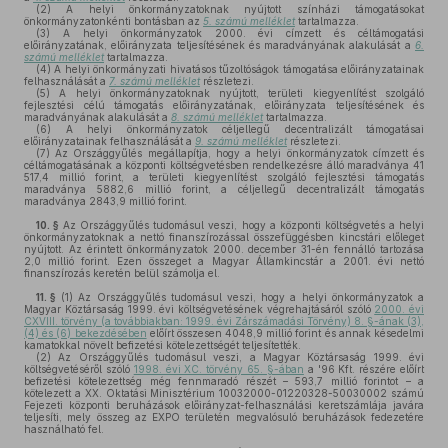
(2)
A helyi önkormányzatoknak nyújtott színházi támogatásokat
önkormányzatonkénti bontásban az
5. számú melléklet
tartalmazza.
(3)
A helyi önkormányzatok 2000. évi címzett és céltámogatási
előirányzatának, előirányzata teljesítésének és maradványának alakulását a
6.
számú melléklet
tartalmazza.
(4)
A helyi önkormányzati hivatásos tűzoltóságok támogatása előirányzatainak
felhasználását a
7. számú melléklet
részletezi.
(5)
A helyi önkormányzatoknak nyújtott, területi kiegyenlítést szolgáló
fejlesztési célú támogatás előirányzatának, előirányzata teljesítésének és
maradványának alakulását a
8. számú melléklet
tartalmazza.
(6)
A helyi önkormányzatok céljellegű decentralizált támogatásai
előirányzatainak felhasználását a
9. számú melléklet
részletezi.
(7)
Az Országgyűlés megállapítja, hogy a helyi önkormányzatok címzett és
céltámogatásának a központi költségvetésben rendelkezésre álló maradványa 41
517,4 millió forint, a területi kiegyenlítést szolgáló fejlesztési támogatás
maradványa 5882,6 millió forint, a céljellegű decentralizált támogatás
maradványa 2843,9 millió forint.
10. §
Az Országgyűlés tudomásul veszi, hogy a központi költségvetés a helyi
önkormányzatoknak a nettó finanszírozással összefüggésben kincstári előleget
nyújtott. Az érintett önkormányzatok 2000. december 31-én fennálló tartozása
2,0 millió forint. Ezen összeget a Magyar Államkincstár a 2001. évi nettó
finanszírozás keretén belül számolja el.
11. §
(1)
Az Országgyűlés tudomásul veszi, hogy a helyi önkormányzatok a
Magyar Köztársaság 1999. évi költségvetésének végrehajtásáról szóló
2000. évi
CXVIII. törvény (a továbbiakban: 1999. évi Zárszámadási Törvény) 8. §-ának (3),
(4) és (6) bekezdésében
előírt összesen 4048,9 millió forint és annak késedelmi
kamatokkal növelt befizetési kötelezettségét teljesítették.
(2)
Az Országgyűlés tudomásul veszi, a Magyar Köztársaság 1999. évi
költségvetéséről szóló
1998. évi XC. törvény 65. §-ában
a '96 Kft. részére előírt
befizetési kötelezettség még fennmaradó részét – 593,7 millió forintot – a
kötelezett a XX. Oktatási Minisztérium 10032000-01220328-50030002 számú
Fejezeti központi beruházások előirányzat-felhasználási keretszámlája javára
teljesíti, mely összeg az EXPO területén megvalósuló beruházások fedezetére
használható fel.