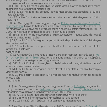
kötelezettségeken felül rendkívüli visszafizetésként 2000-ben a
pénzügyminiszter az adósságtörlesztési számla terhére
a)
15 000,0 millió forint összegben vásárolt vissza hiányt finanszírozó forint-
államkötvényeket belföldi hitelezőktől;
b)
55 636,9 millió forint összegű devizahitel-törlesztést teljesített a külföldi
hitelezők javára;
c)
47,7 millió forint összegben vásárolt vissza devizakötvényeket a külföldi
hitelezőktől.
(3)
Az Országgyűlés jóváhagyja, hogy a
Költségvetési Törvény 6. §-a (1)
bekezdésében
kapott felhatalmazás alapján a központi költségvetés deviza- és
forintadósság-állományából a szerződésekben szereplő kötelezettségeken felül a
2000-ben befolyt privatizációs bevételt a pénzügyminiszter
a)
555,5 millió forint összegben a rubelkövetelések megvásárlását fedező
kötvények visszavásárlására,
b)
52,6 millió forint összegben a pénzintézeti alapjuttatást fedező kötvények
visszavásárlására,
c)
317,0 millió forint összegben az MNB-vel szemben fennálló forinthitel-
tartozás törlesztésére
használta fel.
(4)
Az Országgyűlés jóváhagyja, hogy a Magyar Nemzeti Bankról szóló
1991.
évi LX. törvény 21. §-ában
adott felhatalmazás alapján a 2000-ben képződött
pénzbevonási nyereséget a pénzügyminiszter
a)
542,8 millió forint összegben rubelkövetelések megvásárlását fedező
kötvények visszavásárlására,
b)
51,4 millió forint összegben pénzintézeti alapjuttatást fedező kötvények
visszavásárlására,
c)
309,7 millió forint összegben MNB-vel szemben fennálló forinthitel-tartozás
törlesztésére
használta fel.
4. §
Az Országgyűlés jóváhagyja, hogy az e törvény
1. §-ában
megállapított
hiány finanszírozására a
Költségvetési Törvény 4. §-a (1) bekezdésének
felhatalmazása alapján a pénzügyminiszter 2000-ben
a)
185 722,0 millió forint összegű forint-államkötvényt értékesített;
b)
168 065,9 millió forint összegű kincstárjegyet értékesített;
c)
14 002,4 millió forint értékben külföldi devizahiteleket vett fel.
5. §
Az Országgyűlés jóváhagyja, hogy 2000-ben az e törvény
3. §-ának (1)