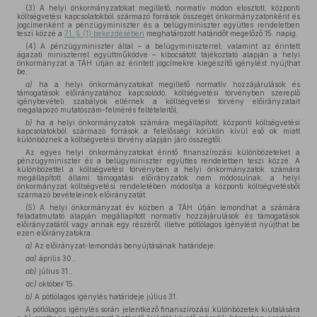
(3) A helyi önkormányzatokat megillető, normatív módon elosztott, központi
költségvetési kapcsolatokból származó források összegét önkormányzatonként és
jogcímenként a pénzügyminiszter és a belügyminiszter együttes rendeletben
teszi közzé a
71. § (1) bekezdésében
meghatározott határidőt megelőző 15. napig.
(4) A pénzügyminiszter által – a belügyminiszterrel, valamint az érintett
ágazati miniszterrel együttműködve – kibocsátott tájékoztató alapján a helyi
önkormányzat a TÁH útján az érintett jogcímekre kiegészítő igénylést nyújthat
be,
a)
ha a helyi önkormányzatokat megillető normatív hozzájárulások és
támogatások előirányzatához kapcsolódó, költségvetési törvényben szereplő
igénybevételi szabályok eltérnek a költségvetési törvény előirányzatait
megalapozó mutatószám-felmérés feltételeitől,
b)
ha a helyi önkormányzatok számára megállapított, központi költségvetési
kapcsolatokból származó források a felelősségi körükön kívül eső ok miatt
különböznek a költségvetési törvény alapján járó összegtől.
Az egyes helyi önkormányzatokat érintő finanszírozási különbözeteket a
pénzügyminiszter és a belügyminiszter együttes rendeletben teszi közzé. A
különbözettel a költségvetési törvényben a helyi önkormányzatok számára
megállapított állami támogatási előirányzatok nem módosulnak, a helyi
önkormányzat költségvetési rendeletében módosítja a központi költségvetésből
származó bevételeinek előirányzatát.
(5) A helyi önkormányzat év közben a TÁH útján lemondhat a számára
feladatmutató alapján megállapított normatív hozzájárulások és támogatások
előirányzatáról vagy annak egy részéről, illetve pótlólagos igénylést nyújthat be
ezen előirányzatokra.
a)
Az előirányzat-lemondás benyújtásának határideje:
aa)
április 30.,
ab)
július 31.,
ac)
október 15.
b)
A pótlólagos igénylés határideje július 31.
A pótlólagos igénylés során jelentkező finanszírozási különbözetek kiutalására