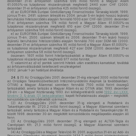
december 31-ei árfolyamon számítva 696 millió forint) a Magyar Állam
61,0050%-os tulajdonosi részarányának megfelelő 2440 ezer CHF (2000.
december 31-ei árfolyamon számítva 425 millió forint) összegű,
d)
az EUROFIMA Európai Gördülőanyag Finanszírozási Társaság között, 1999.
június 11-én, 2491. számon létrejött és 2004. január 5-én lejáró hosszú lejáratú
beruházási hitelszerződés alapján fennálló 1000 ezer CHF-ből (2000. december
31-ei árfolyamon számítva 174 millió forint) a Magyar Állam 61,0050%-os
tulajdonosi részarányának megfelelő 610 ezer CHF (2000. december 31-ei
árfolyamon számítva 106 millió forint) összegű,
e)
az EUROFIMA Európai Gördülőanyag Finanszírozási Társaság között, 1999.
június 11-én, 2500. számon létrejött és 2006. december 11-én lejáró hosszú
lejáratú beruházási hitelszerződés alapján fennálló 700 ezer DEM-ből (2000.
december 31-ei árfolyamon számítva 95 millió forint) a Magyar Állam 61,0050%-
os tulajdonosi részarányának megfelelő 427 ezer DEM (2000. december 31-ei
árfolyamon számítva 58 millió forint) összegű,
összesen: 1601 millió forint hiteltartozásokból a Magyar Állam 61,0050%-os
tulajdonosi részarányának megfelelő 977 millió forintot,
f)
valamint az
a)–e)
pontok szerinti hitelek után esedékes kamatokat, továbbá
az árfolyamváltozásból keletkezett veszteségeket
2002. január 1-jei hatállyal átvállalja.
24. §
(1)
Az Országgyűlés 2001. december 31-éig elenged 3000 millió forintot
az Országos Takarékszövetkezeti Intézményvédelmi Alapnak (a továbbiakban:
OTIVA) a Magyar Állammal szemben fennálló 7100 millió forint összegű
tartozásából, amely tartozás a Magyar Állam és az OTIVA által, 1993. december
29-én – a Magyar Köztársaság 1993. évi költségvetéséről szóló
1992. évi LXXX.
törvény 3. §-ának (3) bekezdésében
kapott felhatalmazás alapján – megkötött,
konszolidációs szerződéséből származik.
(2)
Az Országgyűlés 2001. december 31-ig elengedi a Postabank és
Takarékpénztár Rt. 2720,2 millió forint összegű, a Magyar Állammal szembeni
tartozását, amely tartozás a Magyar Állam és a Postabank és Takarékpénztár Rt.
között 1998. december 30-án megkötött konszolidációs megállapodás alapján áll
fenn.
(3)
Az Országgyűlés 2001. december 31-ig elengedi az ALTEK-Tégla és
Cserépipari Kft. 21,3 millió forint összegű, a Magyar Állammal szembeni
tartozását.
(4)
Az Országgyűlés a Magyar Televízió Rt. 2001. augusztus 31-én az Adó- és
Pénzügyi Ellenőrzési Hivatalnál fennálló 1434,7 millió forint köztartozásának