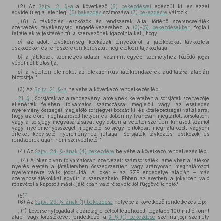
(2)
Az
Szjtv. 2. §-a
a következő
(6) bekezdéssel
egészül ki, és ezzel
egyidejűleg a jelenlegi
(6) bekezdés
számozása
(7) bekezdésre
változik:
,,(6) A távközlési eszközök és rendszerek által történő szerencsejáték
szervezési tevékenység engedélyezéséhez a
(3)–(5) bekezdésekben
foglalt
feltételek teljesítésén túl a szervezőnek igazolnia kell, hogy
a)
az adott tevékenység kockázati tényezőiről a játékosokat távközlési
eszközökön és rendszereken keresztül megfelelően tájékoztatja,
b)
a játékosok személyes adatai, valamint egyéb, személyhez fűződő jogai
védelmét biztosítja,
c)
a véletlen elemeket az elektronikus játékrendszerek auditálása alapján
biztosítja.''
(3)
Az
Szjtv. 21. §-a
helyébe a következő rendelkezés lép:
21. §
,,Sorsjáték az a rendezvény, amelynek keretében a sorsjáték szervezője
ellenérték fejében folyamatos számozással megjelölt vagy az esetleges
nyeremény összegét megjelölő sorsjegyet bocsát ki, és kötelezettséget vállal arra,
hogy az előre meghatározott helyen és időben nyilvánosan megtartott sorsoláson,
vagy a sorsjegy megvásárlásával egyidőben a véletlenszerűen kihúzott számot
vagy nyereményösszeget megjelölő sorsjegy birtokosát meghatározott vagyoni
értéket képviselő nyereményhez juttatja. Sorsjáték távközlési eszközök és
rendszerek útján nem szervezhető.''
(4)
Az
Szjtv. 24. §-ának (4) bekezdése
helyébe a következő rendelkezés lép:
,,(4) A joker olyan folyamatosan szervezett számsorsjáték, amelyben a játékos
nyerés esetén a játéktervben összegszerűen vagy arányosan meghatározott
nyereményre válik jogosulttá. A joker – az SZF engedélye alapján – más
szerencsejátékokkal együtt is szervezhető. Ebben az esetben a jokerben való
részvétel a kapcsolt másik játékban való részvételtől függővé tehető.''
7
(5)
(6)
Az
Szjtv. 29. §-ának (1) bekezdése
helyébe a következő rendelkezés lép:
,,(1) Lóversenyfogadást kizárólag e célból létrehozott, legalább 100 millió forint
alap- vagy törzstőkével rendelkező, a
3. § (1) bekezdése
szerinti jogi személy