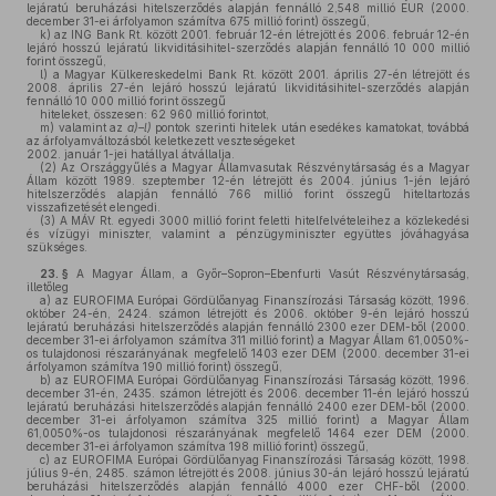
lejáratú beruházási hitelszerződés alapján fennálló 2,548 millió EUR (2000.
december 31-ei árfolyamon számítva 675 millió forint) összegű,
k)
az ING Bank Rt. között 2001. február 12-én létrejött és 2006. február 12-én
lejáró hosszú lejáratú likviditásihitel-szerződés alapján fennálló 10 000 millió
forint összegű,
l)
a Magyar Külkereskedelmi Bank Rt. között 2001. április 27-én létrejött és
2008. április 27-én lejáró hosszú lejáratú likviditásihitel-szerződés alapján
fennálló 10 000 millió forint összegű
hiteleket, összesen: 62 960 millió forintot,
m)
valamint az
a)–l)
pontok szerinti hitelek után esedékes kamatokat, továbbá
az árfolyamváltozásból keletkezett veszteségeket
2002. január 1-jei hatállyal átvállalja.
(2)
Az Országgyűlés a Magyar Államvasutak Részvénytársaság és a Magyar
Állam között 1989. szeptember 12-én létrejött és 2004. június 1-jén lejáró
hitelszerződés alapján fennálló 766 millió forint összegű hiteltartozás
visszafizetését elengedi.
(3)
A MÁV Rt. egyedi 3000 millió forint feletti hitelfelvételeihez a közlekedési
és vízügyi miniszter, valamint a pénzügyminiszter együttes jóváhagyása
szükséges.
23. §
A Magyar Állam, a Győr–Sopron–Ebenfurti Vasút Részvénytársaság,
illetőleg
a)
az EUROFIMA Európai Gördülőanyag Finanszírozási Társaság között, 1996.
október 24-én, 2424. számon létrejött és 2006. október 9-én lejáró hosszú
lejáratú beruházási hitelszerződés alapján fennálló 2300 ezer DEM-ből (2000.
december 31-ei árfolyamon számítva 311 millió forint) a Magyar Állam 61,0050%-
os tulajdonosi részarányának megfelelő 1403 ezer DEM (2000. december 31-ei
árfolyamon számítva 190 millió forint) összegű,
b)
az EUROFIMA Európai Gördülőanyag Finanszírozási Társaság között, 1996.
december 31-én, 2435. számon létrejött és 2006. december 11-én lejáró hosszú
lejáratú beruházási hitelszerződés alapján fennálló 2400 ezer DEM-ből (2000.
december 31-ei árfolyamon számítva 325 millió forint) a Magyar Állam
61,0050%-os tulajdonosi részarányának megfelelő 1464 ezer DEM (2000.
december 31-ei árfolyamon számítva 198 millió forint) összegű,
c)
az EUROFIMA Európai Gördülőanyag Finanszírozási Társaság között, 1998.
július 9-én, 2485. számon létrejött és 2008. június 30-án lejáró hosszú lejáratú
beruházási hitelszerződés alapján fennálló 4000 ezer CHF-ből (2000.