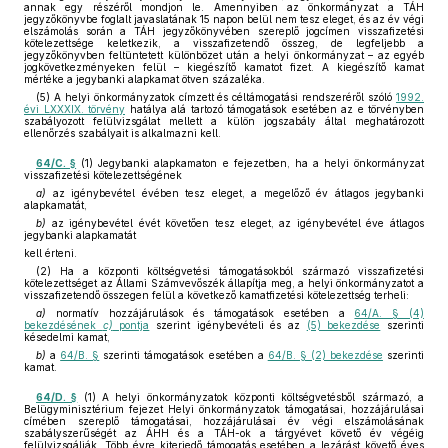
annak egy részéről mondjon le. Amennyiben az önkormányzat a TÁH
jegyzőkönyvbe foglalt javaslatának 15 napon belül nem tesz eleget, és az év végi
elszámolás során a TÁH jegyzőkönyvében szereplő jogcímen visszafizetési
kötelezettsége keletkezik, a visszafizetendő összeg, de legfeljebb a
jegyzőkönyvben feltüntetett különbözet után a helyi önkormányzat – az egyéb
jogkövetkezményeken felül – kiegészítő kamatot fizet. A kiegészítő kamat
mértéke a jegybanki alapkamat ötven százaléka.
(5) A helyi önkormányzatok címzett és céltámogatási rendszeréről szóló
1992.
évi LXXXIX. törvény
hatálya alá tartozó támogatások esetében az e törvényben
szabályozott felülvizsgálat mellett a külön jogszabály által meghatározott
ellenőrzés szabályait is alkalmazni kell.
64/C. §
(1) Jegybanki alapkamaton e fejezetben, ha a helyi önkormányzat
visszafizetési kötelezettségének
a)
az igénybevétel évében tesz eleget, a megelőző év átlagos jegybanki
alapkamatát,
b)
az igénybevétel évét követően tesz eleget, az igénybevétel éve átlagos
jegybanki alapkamatát
kell érteni.
(2) Ha a központi költségvetési támogatásokból származó visszafizetési
kötelezettséget az Állami Számvevőszék állapítja meg, a helyi önkormányzatot a
visszafizetendő összegen felül a következő kamatfizetési kötelezettség terheli:
a)
normatív hozzájárulások és támogatások esetében a
64/A. § (4)
bekezdésének
c)
pontja
szerint igénybevételi és az
(5) bekezdése
szerinti
késedelmi kamat,
b)
a
64/B. §
szerinti támogatások esetében a
64/B. § (2) bekezdése
szerinti
kamat.
64/D. §
(1) A helyi önkormányzatok központi költségvetésből származó, a
Belügyminisztérium fejezet Helyi önkormányzatok támogatásai, hozzájárulásai
címében szereplő támogatásai, hozzájárulásai év végi elszámolásának
szabályszerűségét az ÁHH és a TÁH-ok a tárgyévet követő év végéig
felülvizsgálják. Több évre kiterjedő támogatás esetében a lezárást követő éves