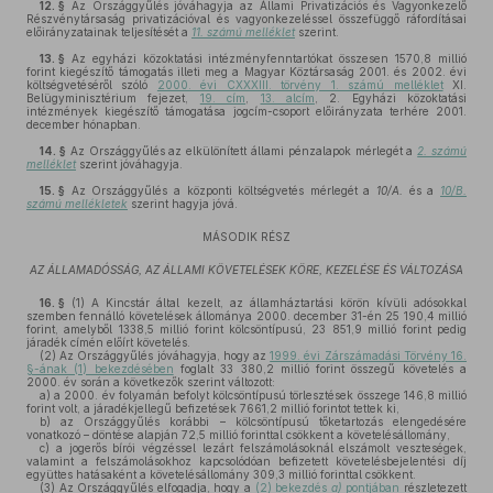
12. §
Az Országgyűlés jóváhagyja az Állami Privatizációs és Vagyonkezelő
Részvénytársaság privatizációval és vagyonkezeléssel összefüggő ráfordításai
előirányzatainak teljesítését a
11. számú melléklet
szerint.
13. §
Az egyházi közoktatási intézményfenntartókat összesen 1570,8 millió
forint kiegészítő támogatás illeti meg a Magyar Köztársaság 2001. és 2002. évi
költségvetéséről szóló
2000. évi CXXXIII. törvény 1. számú melléklet
XI.
Belügyminisztérium fejezet,
19. cím
,
13. alcím
, 2. Egyházi közoktatási
intézmények kiegészítő támogatása jogcím-csoport előirányzata terhére 2001.
december hónapban.
14. §
Az Országgyűlés az elkülönített állami pénzalapok mérlegét a
2. számú
melléklet
szerint jóváhagyja.
15. §
Az Országgyűlés a központi költségvetés mérlegét a
10/A.
és a
10/B.
számú mellékletek
szerint hagyja jóvá.
MÁSODIK RÉSZ
AZ ÁLLAMADÓSSÁG, AZ ÁLLAMI KÖVETELÉSEK KÖRE, KEZELÉSE ÉS VÁLTOZÁSA
16. §
(1)
A Kincstár által kezelt, az államháztartási körön kívüli adósokkal
szemben fennálló követelések állománya 2000. december 31-én 25 190,4 millió
forint, amelyből 1338,5 millió forint kölcsöntípusú, 23 851,9 millió forint pedig
járadék címén előírt követelés.
(2)
Az Országgyűlés jóváhagyja, hogy az
1999. évi Zárszámadási Törvény 16.
§-ának (1) bekezdésében
foglalt 33 380,2 millió forint összegű követelés a
2000. év során a következők szerint változott:
a)
a 2000. év folyamán befolyt kölcsöntípusú törlesztések összege 146,8 millió
forint volt, a járadékjellegű befizetések 7661,2 millió forintot tettek ki,
b)
az Országgyűlés korábbi – kölcsöntípusú tőketartozás elengedésére
vonatkozó – döntése alapján 72,5 millió forinttal csökkent a követelésállomány,
c)
a jogerős bírói végzéssel lezárt felszámolásoknál elszámolt veszteségek,
valamint a felszámolásokhoz kapcsolódóan befizetett követelésbejelentési díj
együttes hatásaként a követelésállomány 309,3 millió forinttal csökkent.
(3)
Az Országgyűlés elfogadja, hogy a
(2) bekezdés
a)
pontjában
részletezett