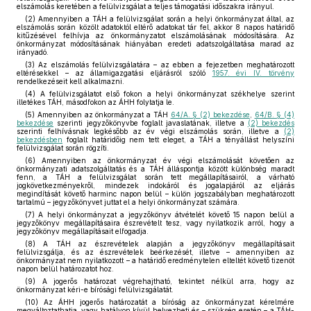
elszámolás keretében a felülvizsgálat a teljes támogatási időszakra irányul.
(2) Amennyiben a TÁH a felülvizsgálat során a helyi önkormányzat által, az
elszámolás során közölt adatoktól eltérő adatokat tár fel, akkor 8 napos határidő
kitűzésével felhívja az önkormányzatot elszámolásának módosítására. Az
önkormányzat módosításának hiányában eredeti adatszolgáltatása marad az
irányadó.
(3) Az elszámolás felülvizsgálatára – az ebben a fejezetben meghatározott
eltérésekkel – az államigazgatási eljárásról szóló
1957. évi IV. törvény
rendelkezéseit kell alkalmazni.
(4) A felülvizsgálatot első fokon a helyi önkormányzat székhelye szerint
illetékes TÁH, másodfokon az ÁHH folytatja le.
(5) Amennyiben az önkormányzat a TÁH
64/A. § (2) bekezdése
,
64/B. § (4)
bekezdése
szerinti jegyzőkönyvbe foglalt javaslatának, illetve a
(2) bekezdés
szerinti felhívásnak legkésőbb az év végi elszámolás során, illetve a
(2)
bekezdésben
foglalt határidőig nem tett eleget, a TÁH a tényállást helyszíni
felülvizsgálat során rögzíti.
(6) Amennyiben az önkormányzat év végi elszámolását követően az
önkormányzati adatszolgáltatás és a TÁH álláspontja között különbség maradt
fenn, a TÁH a felülvizsgálat során tett megállapításairól, a várható
jogkövetkezményekről, mindezek indokáról és jogalapjáról az eljárás
megindítását követő harminc napon belül – külön jogszabályban meghatározott
tartalmú – jegyzőkönyvet juttat el a helyi önkormányzat számára.
(7) A helyi önkormányzat a jegyzőkönyv átvételét követő 15 napon belül a
jegyzőkönyv megállapításaira észrevételt tesz, vagy nyilatkozik arról, hogy a
jegyzőkönyv megállapításait elfogadja.
(8) A TÁH az észrevételek alapján a jegyzőkönyv megállapításait
felülvizsgálja, és az észrevételek beérkezését, illetve – amennyiben az
önkormányzat nem nyilatkozott – a határidő eredménytelen elteltét követő tizenöt
napon belül határozatot hoz.
(9) A jogerős határozat végrehajtható, tekintet nélkül arra, hogy az
önkormányzat kéri-e bírósági felülvizsgálatát.
(10) Az ÁHH jogerős határozatát a bíróság az önkormányzat kérelmére
megváltoztathatja, vagy hatályon kívül helyezheti és – szükség esetén – a TÁH-