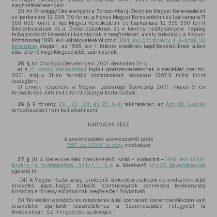
megfizetését elengedi.
(5)
Az Országgyűlés elengedi a Borsod-Abaúj-Zemplén Megyei Kereskedelmi
és Iparkamara 19 999 170 forint, a Heves Megyei Kereskedelmi és Iparkamara 11
300 000 forint, a Vas Megyei Kereskedelmi és Iparkamara 12 995 690 forint
tőketartozásának és a tőketartozásoknak az e törvény hatálybalépése napjáig
felhalmozódott késedelmi kamatainak a megfizetését, amely tartozások a Magyar
Köztársaság 1995. évi költségvetéséről szóló
1994. évi CIV. törvény 4. §-ának (6)
bekezdése
alapján, az 1995. évi I. félévre esedékes tagdíjbevételüknek állam
által történő megelőlegezéséből származnak.
25. §
Az Országgyűlés elengedi 2001. december 31-ig
a)
a
12. számú mellékletben
foglalt sportszervezeteknek a melléklet szerinti,
2001. május 31-én fennálló köztartozásait, összesen 1907,9 millió forint
összegben,
b)
ennek részeként a Magyar Labdarúgó Szövetség 2001. május 31-én
fennálló 459,446 millió forint összegű köztartozását.
26. §
E törvény
22., 23., 24. és 25. §-ai
tekintetében az
Áht. 14. §-ának
rendelkezéseit nem kell alkalmazni.
HARMADIK RÉSZ
A szerencsejáték szervezéséről szóló
1991. évi XXXIV. törvény
módosítása
27. §
(1)
A szerencsejáték szervezéséről szóló – módosított –
1991. évi XXXIV.
törvény (a továbbiakban: Szjtv.) 1. §-a
a következő
(4)–(5) bekezdésekkel
egészül ki:
,,(4) A Magyar Köztársaság területéről távközlési eszközök és rendszerek által
részvételi jogosultságot biztosító szerencsejáték szervezési tevékenység
kizárólag e törvény előírásainak megfelelően folytatható.
(5) Távközlési eszközök és rendszerek által szervezett szerencsejátékban való
részvételre ajánlatok közzétételéhez a Szerencsejáték Felügyelet (a
továbbiakban: SZF) engedélye szükséges.''