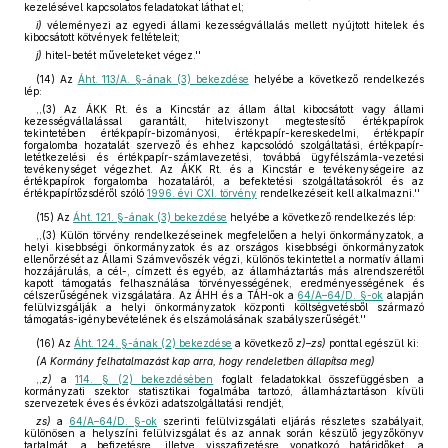
kezelésével kapcsolatos feladatokat láthat el;
i)
véleményezi az egyedi állami kezességvállalás mellett nyújtott hitelek és
kibocsátott kötvények feltételeit;
j)
hitel-betét műveleteket végez.''
(14)
Az
Áht. 113/A. §-ának (3) bekezdése
helyébe a következő rendelkezés
lép:
,,(3) Az ÁKK Rt. és a Kincstár az állam által kibocsátott vagy állami
kezességvállalással garantált, hitelviszonyt megtestesítő értékpapírok
tekintetében értékpapír-bizományosi, értékpapír-kereskedelmi, értékpapír
forgalomba hozatalát szervező és ehhez kapcsolódó szolgáltatási, értékpapír-
letétkezelési és értékpapír-számlavezetési, továbbá ügyfélszámla-vezetési
tevékenységet végezhet. Az ÁKK Rt. és a Kincstár e tevékenységeire az
értékpapírok forgalomba hozataláról, a befektetési szolgáltatásokról és az
értékpapírtőzsdéről szóló
1996. évi CXI. törvény
rendelkezéseit kell alkalmazni.''
(15)
Az
Áht. 121. §-ának (3) bekezdése
helyébe a következő rendelkezés lép:
,,(3) Külön törvény rendelkezéseinek megfelelően a helyi önkormányzatok, a
helyi kisebbségi önkormányzatok és az országos kisebbségi önkormányzatok
ellenőrzését az Állami Számvevőszék végzi, különös tekintettel a normatív állami
hozzájárulás, a cél-, címzett és egyéb, az államháztartás más alrendszerétől
kapott támogatás felhasználása törvényességének, eredményességének és
célszerűségének vizsgálatára. Az ÁHH és a TÁH-ok a
64/A–64/D. §-ok
alapján
felülvizsgálják a helyi önkormányzatok központi költségvetésből származó
támogatás-igénybevételének és elszámolásának szabályszerűségét.''
(16)
Az
Áht. 124. §-ának (2) bekezdése
a következő
z)–zs)
ponttal egészül ki:
(A Kormány felhatalmazást kap arra, hogy rendeletben állapítsa meg)
,,
z)
a
114. § (2) bekezdésében
foglalt feladatokkal összefüggésben a
kormányzati szektor statisztikai fogalmába tartozó, államháztartáson kívüli
szervezetek éves és évközi adatszolgáltatási rendjét,
zs)
a
64/A–64/D. §-ok
szerinti felülvizsgálati eljárás részletes szabályait,
különösen a helyszíni felülvizsgálat és az annak során készülő jegyzőkönyv
tartalmát, a befizetésre, illetve visszafizetésre vonatkozó határidőket, a