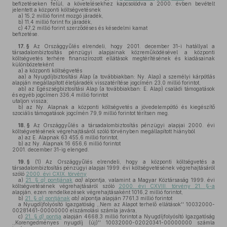
befizetéseken felül, a követelésekhez kapcsolódva a 2000. évben bevételt
jelentett a központi költségvetésnek
a)
15,2 millió forint mozgó járadék,
b)
11,4 millió forint fix járadék,
c)
47,2 millió forint szerződéses és késedelmi kamat
befizetése.
17. §
Az Országgyűlés elrendeli, hogy 2001. december 31-i hatállyal a
társadalombiztosítás pénzügyi alapjainak közreműködésével a központi
költségvetés terhére finanszírozott ellátások megtérítésének és kiadásainak
különbözeteként
a)
a központi költségvetés
aa)
a Nyugdíjbiztosítási Alap (a továbbiakban: Ny. Alap) a személyi kárpótlás
alapján megállapított életjáradék visszatérítése jogcímén 23,0 millió forintot,
ab)
az Egészségbiztosítási Alap (a továbbiakban: E. Alap) családi támogatások
és egyéb jogcímen 336,4 millió forintot
utaljon vissza;
b)
az Ny. Alapnak a központi költségvetés a jövedelempótló és kiegészítő
szociális támogatások jogcímén 79,9 millió forintot térítsen meg.
18. §
Az Országgyűlés a társadalombiztosítás pénzügyi alapjai 2000. évi
költségvetésének végrehajtásáról szóló törvényben megállapított hiányból
a)
az E. Alapnak 63 455,6 millió forintot,
b)
az Ny. Alapnak 16 656,6 millió forintot
2001. december 31-ig elenged.
19. §
(1)
Az Országgyűlés elrendeli, hogy a központi költségvetés a
társadalombiztosítás pénzügyi alapjai 1999. évi költségvetésének végrehajtásáról
szóló
2000. évi CXIX. törvény
a)
21. §
a)
pontjának
aa)
alpontja, valamint a Magyar Köztársaság 1999. évi
költségvetésének végrehajtásáról szóló
2000. évi CXVIII. törvény 21. §-a
alapján, ezen rendelkezések végrehajtásaként 1016,2 millió forintot,
b)
21. §
a)
pontjának
ab)
alpontja alapján 7761,3 millió forintot
a Nyugdíjfolyósító Igazgatóság ,,Nem az Alapot terhelő ellátások'' 10032000-
00281461-00000000 elszámolási számla javára,
c)
21. §
d)
pontja
alapján 4668,3 millió forintot a Nyugdíjfolyósító Igazgatóság
,,Korengedményes nyugdíj (új)'' 10032000-02020341-00000000 számla