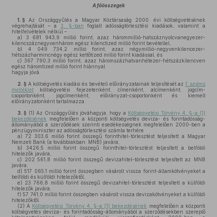
A főösszegek
1. §
Az Országgyűlés a Magyar Köztársaság 2000. évi költségvetésének
végrehajtását – a
3. §-ban
foglalt adósságtörlesztési kiadások, valamint a
hitelfelvételek nélkül –
a)
3 681 943,9 millió forint, azaz hárommillió-hatszáznyolcvanegyezer-
kilencszáznegyvenhárom egész kilenctized millió forint bevétellel,
b)
4 049 734,2 millió forint, azaz négymillió-negyvenkilencezer-
hétszázharmincnégy egész kettőtized millió forint kiadással, és
c)
367 790,3 millió forint, azaz háromszázhatvanhétezer-hétszázkilencven
egész háromtized millió forint hiánnyal
hagyja jóvá.
2. §
A költségvetés kiadási és bevételi előirányzatainak teljesítését az
1. számú
melléklet
költségvetési fejezetenként, címenként, alcímenként, jogcím-
csoportonként, jogcímenként, előirányzat-csoportonként és kiemelt
előirányzatonként tartalmazza.
3. §
(1)
Az Országgyűlés jóváhagyja, hogy a
Költségvetési Törvény 4. §-a (1)
bekezdésének
megfelelően a központi költségvetés deviza- és forintadósság-
állományából a szerződések szerinti esedékességnek megfelelően 2000-ben a
pénzügyminiszter az adósságtörlesztési számla terhére
a)
72 303,6 millió forint összegű forinthitel-törlesztést teljesített a Magyar
Nemzeti Bank (a továbbiakban: MNB) javára,
b)
3426,5 millió forint összegű forinthitel-törlesztést teljesített a belföldi
hitelezők javára,
c)
202 561,8 millió forint összegű devizahitel-törlesztést teljesített az MNB
javára,
d)
517 065,1 millió forint összegben vásárolt vissza forint-államkötvényeket a
belföldi és külföldi hitelezőktől,
e)
23 766,8 millió forint összegű devizahitel-törlesztést teljesített a külföldi
hitelezők javára,
f)
57 741,0 millió forint összegben vásárolt vissza devizakötvényeket a külföldi
hitelezőktől.
(2)
A
Költségvetési Törvény 4. §-a (1) bekezdésének
megfelelően a központi
költségvetés deviza- és forintadósság-állományából a szerződésekben szereplő