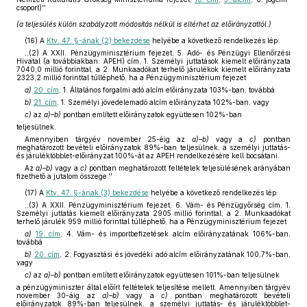
csoport)''
(a teljesülés külön szabályzott módosítás nélkül is eltérhet az előirányzattól.)
(16)
A
Ktv. 47. §-ának (2) bekezdése
helyébe a következő rendelkezés lép:
,,(2) A XXII. Pénzügyminisztérium fejezet, 5. Adó- és Pénzügyi Ellenőrzési
Hivatal (a továbbiakban: APEH) cím, 1. Személyi juttatások kiemelt előirányzata
7040,0 millió forinttal, a 2. Munkaadókat terhelő járulékok kiemelt előirányzata
2323,2 millió forinttal túlléphető, ha a Pénzügyminisztérium fejezet
a)
20. cím
, 1. Általános forgalmi adó alcím előirányzata 103%-ban, továbbá
b)
21. cím
, 1. Személyi jövedelemadó alcím előirányzata 102%-ban, vagy
c)
az
a)–b)
pontban említett előirányzatok együttesen 102%-ban
teljesülnek.
Amennyiben tárgyév november 25-éig az
a)–b)
vagy a
c)
pontban
meghatározott bevételi előirányzatok 89%-ban teljesülnek, a személyi juttatás-
és járuléktöbblet-előirányzat 100%-át az APEH rendelkezésére kell bocsátani.
Az
a)–b)
vagy a
c)
pontban meghatározott feltételek teljesülésének arányában
fizethető a jutalom összege.''
(17)
A
Ktv. 47. §-ának (3) bekezdése
helyébe a következő rendelkezés lép:
,,(3) A XXII. Pénzügyminisztérium fejezet, 6. Vám- és Pénzügyőrség cím, 1.
Személyi juttatás kiemelt előirányzata 2905 millió forinttal, a 2. Munkaadókat
terhelő járulék 959 millió forinttal túlléphető, ha a Pénzügyminisztérium fejezet
a)
19. cím
, 4. Vám- és importbefizetések alcím előirányzatának 106%-ban,
továbbá
b)
20. cím
, 2. Fogyasztási és jövedéki adó alcím előirányzatának 100,7%-ban,
vagy
c)
az
a)–b)
pontban említett előirányzatok együttesen 101%-ban teljesülnek
a pénzügyminiszter által előírt feltételek teljesítése mellett. Amennyiben tárgyév
november 30-áig az
a)–b)
vagy a
c)
pontban meghatározott bevételi
előirányzatok 89%-ban teljesülnek, a személyi juttatás- és járuléktöbblet-