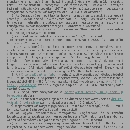
mondtak le a normatív állami hozzájárulásokról és a normatív módon elosztott,
kötött felhasználású támogatás előirányzatokról, valamint amelyek
intézményátadás következtében 261,7 millió forint összegben nem jogosultak a
3
támogatásra. A módosított előirányzatokat a PM–BM R. tartalmazza.
(3)
Az Országgyűlés megállapítja, hogy a normatív támogatások és átengedett
személyi jövedelemadó előirányzatainak a helyi önkormányzatokat a
ténylegesen teljesített mutatószámok alapján megillető és a részükre a
költségvetési évben folyósított összegek különbözetei a következők:
a)
a helyi önkormányzatok 2000. december 31-én fennálló visszafizetési
kötelezettsége 4158,8 millió forint,
b)
a központi költségvetést terhelő kiegészítés 1817,2 millió forint,
c)
amelyek egyenlegeként a helyi önkormányzatok 2000. év után előírt
tartozása 2341,6 millió forint.
(4)
Az Országgyűlés megállapítja, hogy azon helyi önkormányzatokat,
amelyek a normatív támogatások és átengedett személyi jövedelemadó-
előirányzatokat saját számításaik, illetőleg az Állami Számvevőszék ellenőrzése
alapján az őket ténylegesen megilletőnél 5%-kal nagyobb mértékben vették
igénybe – figyelembe véve továbbá az átengedett személyi jövedelemadó
kiegyenlítésének a normatív állami hozzájárulásokkal összefüggő elszámolását
is –, összesen 37,1 millió forint kamatfizetési kötelezettség terheli. Ennek helyi
4
önkormányzatonként részletezett összegét a PM–BM R. tartalmazza.
(5)
A
(3) bekezdés
a)
pontjában
meghatározott visszafizetési kötelezettségből
250,3 millió forintot, a
b)
pontban meghatározott, központi költségvetést terhelő
kiegészítésből 45,3 millió forintot – az Állami Számvevőszéknek az
Áht. 121. §-
ának (3) bekezdése
szerinti vizsgálata alapján – a PM–BM R. önkormányzatok
5
szerint részletezi.
(6)
A helyi önkormányzatokat a
Költségvetési Törvény 18. §-ának (1)
bekezdése
alapján
a)
cél- és címzett támogatás jogcímen az Állami Számvevőszéknek az
Áht. 121.
§-ának (3) bekezdése
szerinti vizsgálata alapján 18,6 millió forint,
b)
központosított előirányzat jogcímen 61,3 millió forint összegű, ebből 1,6 millió
forint az Állami Számvevőszék által megállapított,
c)
az egyes jövedelempótló támogatások kiegészítése és a közcélú
foglalkoztatás támogatása jogcímen egyenlegében 15,0 millió forint, melyből az
Állami Számvevőszék megállapítása egyenlegében 1,7 millió forint,
d)
az iparűzési adóerő-képesség téves elszámolásából 19,6 millió forint –
melyből az Állami Számvevőszék megállapítása 0,7 millió forint – és annak 4,3