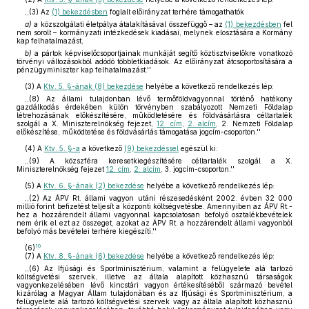
,,(3) Az
(1) bekezdésben
foglalt előirányzat terhére támogathatók
a)
a közszolgálati életpálya átalakításával összefüggő – az
(1) bekezdésben
fel
nem sorolt – kormányzati intézkedések kiadásai, melynek elosztására a Kormány
kap felhatalmazást,
b)
a pártok képviselőcsoportjainak munkáját segítő köztisztviselőkre vonatkozó
törvényi változásokból adódó többletkiadások. Az előirányzat átcsoportosítására a
pénzügyminiszter kap felhatalmazást.''
(3)
A
Ktv. 5. §-ának (8) bekezdése
helyébe a következő rendelkezés lép:
,,(8) Az állami tulajdonban lévő termőföldvagyonnal történő hatékony
gazdálkodás érdekében külön törvényben szabályozott Nemzeti Földalap
létrehozásának előkészítésére, működtetésére és földvásárlásra céltartalék
szolgál a X. Miniszterelnökség fejezet,
12. cím
,
2. alcím
, 2. Nemzeti Földalap
előkészítése, működtetése és földvásárlás támogatása jogcím-csoporton.''
(4)
A
Ktv. 5. §-a
a következő
(9) bekezdéssel
egészül ki:
,,(9) A közszféra keresetkiegészítésére céltartalék szolgál a X.
Miniszterelnökség fejezet
12. cím
,
2. alcím
, 3. jogcím-csoporton.''
(5)
A
Ktv. 6. §-ának (2) bekezdése
helyébe a következő rendelkezés lép:
,,(2) Az ÁPV Rt. állami vagyon utáni részesedésként 2002. évben 32 000
millió forint befizetést teljesít a központi költségvetésbe. Amennyiben az ÁPV Rt.-
hez a hozzárendelt állami vagyonnal kapcsolatosan befolyó osztalékbevételek
nem érik el ezt az összeget, azokat az ÁPV Rt. a hozzárendelt állami vagyonból
befolyó más bevételei terhére kiegészíti.''
10
(6)
(7)
A
Ktv. 8. §-ának (6) bekezdése
helyébe a következő rendelkezés lép:
,,(6) Az Ifjúsági és Sportminisztérium, valamint a felügyelete alá tartozó
költségvetési szervek, illetve az általa alapított közhasznú társaságok
vagyonkezelésében lévő kincstári vagyon értékesítéséből származó bevétel
kizárólag a Magyar Állam tulajdonában és az Ifjúsági és Sportminisztérium, a
felügyelete alá tartozó költségvetési szervek vagy az általa alapított közhasznú