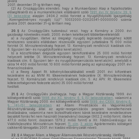
javára
2001. december 31-ig térítsen meg.
(2)
Az Országgyűlés elrendeli, hogy a Munkaerőpiaci Alap a foglalkoztatás
elősegítéséről és a munkanélküliek ellátásáról szóló
1991. évi IV. törvény 39. §
(3) bekezdése
alapján 2404,2 millió forintot a Nyugdíjfolyósító Igazgatóság
,,Korengedményes nyugdíj (új)'' 10032000-02020341-00000000 számla
javára 2001. december 31-ig térítsen meg.
20. §
Az Országgyűlés tudomásul veszi, hogy a Kormány a 2000. évi
gazdasági növekedés miatti, 2000. évben keletkezett többletbevételekből
a)
a nyugdíjban, illetve az öregségi nyugdíj legkisebb összegéhez kötött
rendszeres szociális ellátásban részesülők egyszeri juttatására 15 000 millió
forintot (X. Miniszterelnökség fejezet, 13. Kormányzati rendkívüli kiadások cím,
6. Egyszeri bér- és nyugdíjkifizetési keret alcím),
b)
a közszférában dolgozók egyszeri bérkifizetésére 25 000 millió forintot
helyezett letétbe (X. Miniszterelnökség fejezet, 13. Kormányzati rendkívüli
kiadások cím, 6. Egyszeri bér- és nyugdíjkompenzációs keret alcím), amelyből e
célra 14 400 millió forintot, 10 600 millió forintot pedig az egészségügy 2001. évi
finanszírozására,
c)
a Reorg Apport Rt. kötvénykibocsátásából eredő 2001. évi kifizetések
kezelésére és az MVM Rt. tőkeemelésének fedezetére (X. Miniszterelnökség
fejezet, 13. Kormányzati rendkívüli kiadások cím, 5. Az ÁPV. Rt. tőkeemelési
kötelezettségeinek fedezete alcím) 35 000 millió forintot
fordított.
21. §
Az Országgyűlés jóváhagyja, hogy a Magyar Köztársaság 1999. évi
költségvetéséről szóló
1998. évi XC. törvény 6. § (5) bekezdésében
, valamint a
Magyar Köztársaság 2000. évi költségvetéséről szóló
1999. évi CXXV. törvény 6.
§ (4)–(5) bekezdésében
az Állami Privatizációs és Vagyonkezelő
Részvénytársaság által az agrár-reorganizációs program kamatterheinek
átvállalására, valamint a nem biztosítható elemi károk kezelésére rendelkezésre
bocsátott forrás fel nem használt (maradvány) összege (902,2 millió forint, illetve
477,0 millió forint, összesen 1379,2 millió forint) a XII. Földművelésügyi és
Vidékfejlesztési Minisztérium fejezet,
11. cím
,
3. alcím
Agrártermelés költségeit
csökkentő támogatás 2001. évi kiadási előirányzatát növeli.
22. §
A Magyar Állam, a Magyar Államvasutak Részvénytársaság, illetőleg
a)
az EUROFIMA Európai Gördülőanyag Finanszírozási Társaság között, 1994.