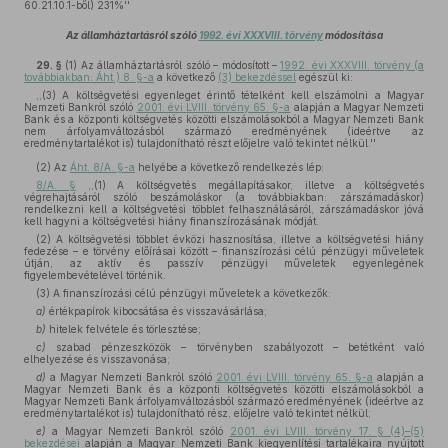
60.21.10.1-ből) 231%''
Az államháztartásról szóló
1992. évi XXXVIII. törvény
módosítása
29. §
(1)
Az államháztartásról szóló – módosított –
1992. évi XXXVIII. törvény (a
továbbiakban: Áht.) 8. §-a
a következő
(3) bekezdéssel
egészül ki:
,,(3) A költségvetési egyenleget érintő tételként kell elszámolni a Magyar
Nemzeti Bankról szóló
2001. évi LVIII. törvény 65. §-a
alapján a Magyar Nemzeti
Bank és a központi költségvetés közötti elszámolásokból a Magyar Nemzeti Bank
nem árfolyamváltozásból származó eredményének (ideértve az
eredménytartalékot is) tulajdonítható részt előjelre való tekintet nélkül.''
(2)
Az
Áht. 8/A. §-a
helyébe a következő rendelkezés lép:
8/A. §
,,(1) A költségvetés megállapításakor, illetve a költségvetés
végrehajtásáról szóló beszámoláskor (a továbbiakban: zárszámadáskor)
rendelkezni kell a költségvetési többlet felhasználásáról, zárszámadáskor jóvá
kell hagyni a költségvetési hiány finanszírozásának módját.
(2) A költségvetési többlet évközi hasznosítása, illetve a költségvetési hiány
fedezése – e törvény előírásai között – finanszírozási célú pénzügyi műveletek
útján, az aktív és passzív pénzügyi műveletek egyenlegének
figyelembevételével történik.
(3) A finanszírozási célú pénzügyi műveletek a következők:
a)
értékpapírok kibocsátása és visszavásárlása;
b)
hitelek felvétele és törlesztése;
c)
szabad pénzeszközök – törvényben szabályozott – betétként való
elhelyezése és visszavonása;
d)
a Magyar Nemzeti Bankról szóló
2001. évi LVIII. törvény 65. §-a
alapján a
Magyar Nemzeti Bank és a központi költségvetés közötti elszámolásokból a
Magyar Nemzeti Bank árfolyamváltozásból származó eredményének (ideértve az
eredménytartalékot is) tulajdonítható rész, előjelre való tekintet nélkül;
e)
a Magyar Nemzeti Bankról szóló
2001. évi LVIII. törvény 17. § (4)–(5)
bekezdései
alapján a Magyar Nemzeti Bank kiegyenlítési tartalékaira nyújtott