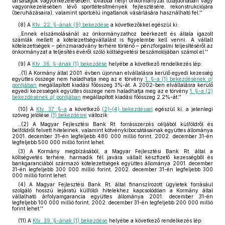
társaságok vagyonkezelésében, továbbá helyi önkormányzat tulajdonában vagy
vagyonkezelésében lévő sportlétesítmények fejlesztésére, rekonstrukciójára
(beruházásaira), valamint sportcélú ingatlanok vásárlására használható fel.''
(8)
A
Ktv. 22. §-ának (9) bekezdése
a következőkkel egészül ki:
,,Ennek elszámolásánál az önkormányzathoz beérkezett és általa igazolt
számlák mellett a kötelezettségvállalást is figyelembe kell venni. A vállalt
kötelezettségek – pénzmaradvány terhére történő – pénzforgalmi teljesítéséről az
önkormányzat a teljesítés évéről szóló költségvetési beszámolójában számol el.''
(9)
A
Ktv. 36. §-ának (1) bekezdése
helyébe a következő rendelkezés lép:
,,(1) A Kormány által 2001. évben újonnan elvállalásra kerülő egyedi kezesség
együttes összege nem haladhatja meg az e törvény
1. §-a (1) bekezdésének
a)
pontjában
megállapított kiadási főösszeg 3%-át. A 2002-ben elvállalásra kerülő
egyedi kezességek együttes összege nem haladhatja meg az e törvény
1. §-a (2)
bekezdésének
a)
pontjában
megállapított kiadási főösszeg 2,2%-át.''
(10)
A
Ktv. 37. §-a
a következő
(2)–(4) bekezdéssel
egészül ki, a jelenlegi
szöveg jelölése
(1) bekezdésre
változik:
,,(2) A Magyar Fejlesztési Bank Rt. forrásszerzés céljából külföldről és
belföldről felvett hiteleinek, valamint kötvénykibocsátásainak együttes állománya
2001. december 31-én legfeljebb 480 000 millió forint, 2002. december 31-én
legfeljebb 500 000 millió forint lehet.
(3) A Kormány megbízásából, a Magyar Fejlesztési Bank Rt. által a
költségvetés terhére, harmadik fél javára vállalt készfizető kezességből és
bankgaranciából származó kötelezettségek együttes állománya 2001. december
31-én legfeljebb 300 000 millió forint, 2002. december 31-én legfeljebb 300
000 millió forint lehet.
(4) A Magyar Fejlesztési Bank Rt. által finanszírozott ügyletek forrásául
szolgáló hosszú lejáratú külföldi hitelekhez kapcsolódóan a Kormány által
vállalható árfolyamgarancia együttes állománya 2001. december 31-én
legfeljebb 100 000 millió forint, 2002. december 31-én legfeljebb 200 000 millió
forint lehet.''
(11)
A
Ktv. 39. §-ának (1) bekezdése
helyébe a következő rendelkezés lép: