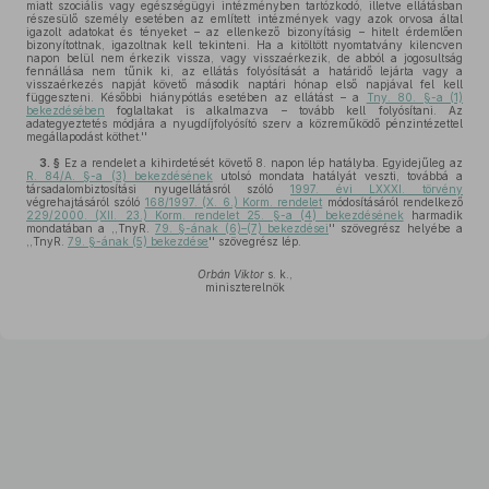
miatt szociális vagy egészségügyi intézményben tartózkodó, illetve ellátásban
részesülő személy esetében az említett intézmények vagy azok orvosa által
igazolt adatokat és tényeket – az ellenkező bizonyításig – hitelt érdemlően
bizonyítottnak, igazoltnak kell tekinteni. Ha a kitöltött nyomtatvány kilencven
napon belül nem érkezik vissza, vagy visszaérkezik, de abból a jogosultság
fennállása nem tűnik ki, az ellátás folyósítását a határidő lejárta vagy a
visszaérkezés napját követő második naptári hónap első napjával fel kell
függeszteni. Későbbi hiánypótlás esetében az ellátást – a
Tny. 80. §-a (1)
bekezdésében
foglaltakat is alkalmazva – tovább kell folyósítani. Az
adategyeztetés módjára a nyugdíjfolyósító szerv a közreműködő pénzintézettel
megállapodást köthet.''
3. §
Ez a rendelet a kihirdetését követő 8. napon lép hatályba. Egyidejűleg az
R. 84/A. §-a (3) bekezdésének
utolsó mondata hatályát veszti, továbbá a
társadalombiztosítási nyugellátásról szóló
1997. évi LXXXI. törvény
végrehajtásáról szóló
168/1997. (X. 6.) Korm. rendelet
módosításáról rendelkező
229/2000. (XII. 23.) Korm. rendelet 25. §-a (4) bekezdésének
harmadik
mondatában a ,,TnyR.
79. §-ának (6)–(7) bekezdései
'' szövegrész helyébe a
,,TnyR.
79. §-ának (5) bekezdése
'' szövegrész lép.
Orbán Viktor
s. k.,
miniszterelnök