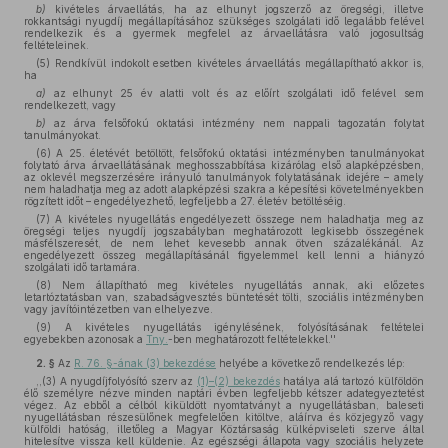
b)
kivételes árvaellátás, ha az elhunyt jogszerző az öregségi, illetve
rokkantsági nyugdíj megállapításához szükséges szolgálati idő legalább felével
rendelkezik és a gyermek megfelel az árvaellátásra való jogosultság
feltételeinek.
(5) Rendkívül indokolt esetben kivételes árvaellátás megállapítható akkor is,
ha
a)
az elhunyt 25 év alatti volt és az előírt szolgálati idő felével sem
rendelkezett, vagy
b)
az árva felsőfokú oktatási intézmény nem nappali tagozatán folytat
tanulmányokat.
(6) A 25. életévét betöltött, felsőfokú oktatási intézményben tanulmányokat
folytató árva árvaellátásának meghosszabbítása kizárólag első alapképzésben,
az oklevél megszerzésére irányuló tanulmányok folytatásának idejére – amely
nem haladhatja meg az adott alapképzési szakra a képesítési követelményekben
rögzített időt – engedélyezhető, legfeljebb a 27. életév betöltéséig.
(7) A kivételes nyugellátás engedélyezett összege nem haladhatja meg az
öregségi teljes nyugdíj jogszabályban meghatározott legkisebb összegének
másfélszeresét, de nem lehet kevesebb annak ötven százalékánál. Az
engedélyezett összeg megállapításánál figyelemmel kell lenni a hiányzó
szolgálati idő tartamára.
(8) Nem állapítható meg kivételes nyugellátás annak, aki előzetes
letartóztatásban van, szabadságvesztés büntetését tölti, szociális intézményben
vagy javítóintézetben van elhelyezve.
(9) A kivételes nyugellátás igénylésének, folyósításának feltételei
egyebekben azonosak a
Tny.
-ben meghatározott feltételekkel.''
2. §
Az
R. 76. §-ának (3) bekezdése
helyébe a következő rendelkezés lép:
,,(3) A nyugdíjfolyósító szerv az
(1)–(2) bekezdés
hatálya alá tartozó külföldön
élő személyre nézve minden naptári évben legfeljebb kétszer adategyeztetést
végez. Az ebből a célból kiküldött nyomtatványt a nyugellátásban, baleseti
nyugellátásban részesülőnek megfelelően kitöltve, aláírva és közjegyző vagy
külföldi hatóság, illetőleg a Magyar Köztársaság külképviseleti szerve által
hitelesítve vissza kell küldenie. Az egészségi állapota vagy szociális helyzete