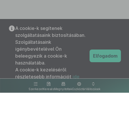
A cookie-k segítenek
szolgáltatásaink biztosításában.
Szolgáltatásaink
igénybevételével Ön
beleegyezik a cookie-k
Elfogadom
használatába.
A cookie-k kezeléséről
részletesebb információt
ide
kattintva olvashat.
Szerkezet
Keresés
Megnyitottak
Eszköztár
Változások