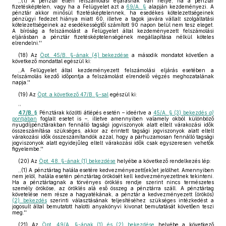
,,(1) A pénztár ellen felszámolási eljárásnak van helye, ha a pénztár
fizetésképtelen, vagy ha a Felügyelet azt a
69/A. §
alapján kezdeményezi. A
pénztár akkor minősül fizetésképtelennek, ha esedékes kötelezettségeinek
pénzügyi fedezet hiánya miatt 60, illetve a tagok javára vállalt szolgáltatási
kötelezettségeinek az esedékességtől számított 90 napon belül nem tesz eleget.
A bíróság a felszámolást a Felügyelet által kezdeményezett felszámolási
eljárásban a pénztár fizetésképtelenségének megállapítása nélkül köteles
elrendelni.''
(18)
Az
Öpt. 45/B. §-ának (4) bekezdése
a második mondatot követően a
következő mondattal egészül ki:
,,A Felügyelet által kezdeményezett felszámolási eljárás esetében a
felszámolás kezdő időpontja a felszámolást elrendelő végzés meghozatalának
napja.''
(19)
Az
Öpt. a következő 47/B. §-sal
egészül ki:
,,
47/B. §
Pénztárak közötti átlépés esetén – ideértve a
45/A. § (3) bekezdés
a)
pontjában
foglalt esetet is –, illetve amennyiben valamely okból különböző
nyugdíjpénztárakban fennálló tagsági jogviszonyok alatt eltelt várakozási idők
összeszámítása szükséges, akkor az érintett tagsági jogviszonyok alatt eltelt
várakozási idők összeszámítandók azzal, hogy a párhuzamosan fennálló tagsági
jogviszonyok alatt egyidejűleg eltelt várakozási idők csak egyszeresen vehetők
figyelembe.''
(20)
Az
Öpt. 48. §-ának (1) bekezdése
helyébe a következő rendelkezés lép:
,,(1) A pénztártag halála esetére kedvezményezett(ek)et jelölhet. Amennyiben
nem jelöl, halála esetén pénztártag örökösét kell kedvezményezettnek tekinteni.
Ha a pénztártagnak a törvényes öröklés rendje szerint nincs természetes
személy örököse, az öröklés alá eső összeg a pénztárra száll. A pénztártag
követelése nem része a hagyatékának, a pénztár a kedvezményezett (örökös)
(2) bekezdés
szerinti választásának teljesítéséhez szükséges intézkedést a
jogosult által bemutatott halotti anyakönyvi kivonat bemutatását követően teszi
meg.''
(21)
Az
Öpt. 49/A. §-ának (1) és (2) bekezdése
helyébe a következő