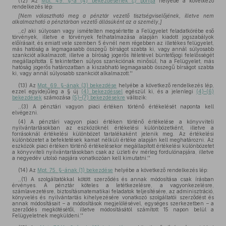
(12)
Az
Mpt. 49. §-a (4) bekezdésének
c)
pontja
helyébe a következő
rendelkezés lép:
[Nem választható meg a pénztár vezető tisztségviselőjének, illetve nem
alkalmazható a pénztárban vezető állásúként az a személy,]
,,
c)
aki súlyosan vagy ismételten megsértette a Felügyelet feladatkörébe eső
törvények, illetve e törvények felhatalmazása alapján kiadott jogszabályok
előírásait, és emiatt vele szemben 5 évnél nem régebben az illetékes felügyelet,
más hatóság a legmagasabb összegű bírságot szabta ki, vagy annál súlyosabb
szankciót alkalmazott, illetve a bíróság jogerős ítéletével büntetőjogi felelősségét
megállapította. E tekintetben súlyos szankciónak minősül, ha a Felügyelet, más
hatóság jogerős határozatban a kiszabható legmagasabb összegű bírságot szabta
ki, vagy annál súlyosabb szankciót alkalmazott.''
(13)
Az
Mpt. 69. §-ának (3) bekezdése
helyébe a következő rendelkezés lép,
ezzel egyidejűleg a § új
(4) bekezdéssel
egészül ki, és a jelenlegi
(4)–(6)
bekezdések
számozása
(5)–(7) bekezdésekre
változik:
,,(3) A pénztári vagyon piaci értéken történő értékelését naponta kell
elvégezni.
(4) A pénztári vagyon piaci értéken történő értékelése a könyvviteli
nyilvántartásokban az eszközöknél értékelési különbözetként, illetve a
forrásoknál értékelési különbözet tartalékaként jelenik meg. Az értékelési
különbözetet a befektetések kamat nélküli értéke alapján kell meghatározni. Az
eszközök piaci értéken történő értékelésekor megállapított értékelési különbözetet
a könyvviteli nyilvántartásokban csak az üzleti év mérleg fordulónapjára, illetve
a negyedév utolsó napjára vonatkozóan kell kimutatni.''
(14)
Az
Mpt. 75. §-ának (1) bekezdése
helyébe a következő rendelkezés lép:
,,(1) A szolgáltatókkal kötött szerződés és annak módosítása csak írásban
érvényes. A pénztár köteles a letétkezelésre, a vagyonkezelésre,
számlavezetésre, biztosításmatematikai feladatok teljesítésére, az adminisztráció,
könyvelés és nyilvántartás kihelyezésére vonatkozó szolgáltatói szerződést és
annak módosításait – a módosítások megjelölésével, egységes szerkezetben – a
szerződés megkötésétől, illetve módosításától számított 15 napon belül a
Felügyeletnek megküldeni.''