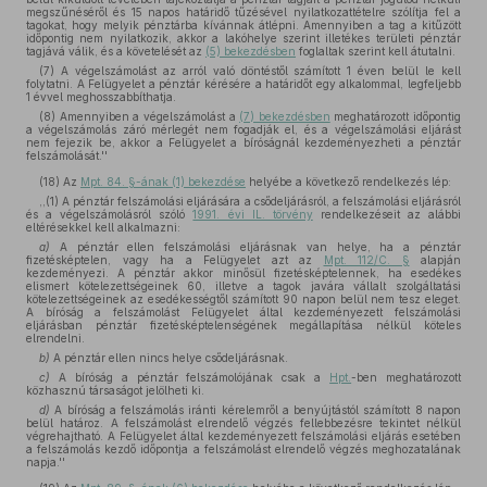
megszűnéséről és 15 napos határidő tűzésével nyilatkozattételre szólítja fel a
tagokat, hogy melyik pénztárba kívánnak átlépni. Amennyiben a tag a kitűzött
időpontig nem nyilatkozik, akkor a lakóhelye szerint illetékes területi pénztár
tagjává válik, és a követelését az
(5) bekezdésben
foglaltak szerint kell átutalni.
(7) A végelszámolást az arról való döntéstől számított 1 éven belül le kell
folytatni. A Felügyelet a pénztár kérésére a határidőt egy alkalommal, legfeljebb
1 évvel meghosszabbíthatja.
(8) Amennyiben a végelszámolást a
(7) bekezdésben
meghatározott időpontig
a végelszámolás záró mérlegét nem fogadják el, és a végelszámolási eljárást
nem fejezik be, akkor a Felügyelet a bíróságnál kezdeményezheti a pénztár
felszámolását.''
(18)
Az
Mpt. 84. §-ának (1) bekezdése
helyébe a következő rendelkezés lép:
,,(1) A pénztár felszámolási eljárására a csődeljárásról, a felszámolási eljárásról
és a végelszámolásról szóló
1991. évi IL. törvény
rendelkezéseit az alábbi
eltérésekkel kell alkalmazni:
a)
A pénztár ellen felszámolási eljárásnak van helye, ha a pénztár
fizetésképtelen, vagy ha a Felügyelet azt az
Mpt. 112/C. §
alapján
kezdeményezi. A pénztár akkor minősül fizetésképtelennek, ha esedékes
elismert kötelezettségeinek 60, illetve a tagok javára vállalt szolgáltatási
kötelezettségeinek az esedékességtől számított 90 napon belül nem tesz eleget.
A bíróság a felszámolást Felügyelet által kezdeményezett felszámolási
eljárásban pénztár fizetésképtelenségének megállapítása nélkül köteles
elrendelni.
b)
A pénztár ellen nincs helye csődeljárásnak.
c)
A bíróság a pénztár felszámolójának csak a
Hpt.
-ben meghatározott
közhasznú társaságot jelölheti ki.
d)
A bíróság a felszámolás iránti kérelemről a benyújtástól számított 8 napon
belül határoz. A felszámolást elrendelő végzés fellebbezésre tekintet nélkül
végrehajtható. A Felügyelet által kezdeményezett felszámolási eljárás esetében
a felszámolás kezdő időpontja a felszámolást elrendelő végzés meghozatalának
napja.''