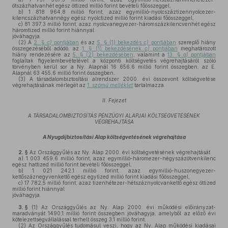
ötszázhatvanhét egész öttized millió forint bevételi főösszeggel,
b)
1 818 964,8 millió forint, azaz egymillió-nyolcszáztizennyolcezer-
kilencszázhatvannégy egész nyolctized millió forint kiadási főösszeggel,
c)
81 397,3 millió forint, azaz nyolcvanegyezer-háromszázkilencvenhét egész
háromtized millió forint hiánnyal
jóváhagyja.
(2)
A
2. §
c)
pontjában
és az
5. § (1) bekezdés
c)
pontjában
szereplő hiány
összegezéséből adódó, az
1. § (1) bekezdésének
c)
pontjában
meghatározott
hiány rendezésére az
5. § (2) bekezdésében
, valamint a
13. §
a)
pontjában
foglaltak figyelembevételével a központi költségvetés végrehajtásáról szóló
törvényben kerül sor a Ny. Alapnál 16 656,6 millió forint összegben, az E.
Alapnál 63 455,6 millió forint összegben.
(3)
A társadalombiztosítási alrendszer 2000. évi összevont költségvetése
végrehajtásának mérlegét az
1. számú melléklet
tartalmazza.
II. Fejezet
A TÁRSADALOMBIZTOSÍTÁS PÉNZÜGYI ALAPJAI KÖLTSÉGVETÉSÉNEK
VÉGREHAJTÁSA
A Nyugdíjbiztosítási Alap költségvetésének végrehajtása
2. §
Az Országgyűlés az Ny. Alap 2000. évi költségvetésének végrehajtását
a)
1 003 459,6 millió forint, azaz egymillió-háromezer-négyszázötvenkilenc
egész hattized millió forint bevételi főösszeggel,
b)
1 021 242,1 millió forint, azaz egymillió-huszonegyezer-
kettőszáznegyvenkettő egész egytized millió forint kiadási főösszeggel,
c)
17 782,5 millió forint, azaz tizenhétezer-hétszáznyolcvankettő egész öttized
millió forint hiánnyal
jóváhagyja.
3. §
(1)
Az Országgyűlés az Ny. Alap 2000. évi működési előirányzat-
maradványát 1490,1 millió forint összegben jóváhagyja, amelyből az előző évi
kötelezettségvállalással terhelt összeg 3,1 millió forint.
(2)
Az Országgyűlés tudomásul veszi, hogy az Ny. Alap működési kiadásai