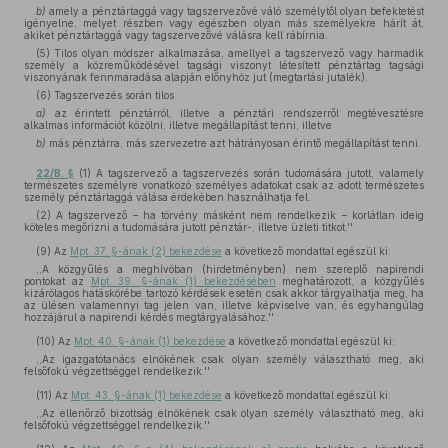
b)
amely a pénztártaggá vagy tagszervezővé váló személytől olyan befektetést
igényelne, melyet részben vagy egészben olyan más személyekre hárít át,
akiket pénztártaggá vagy tagszervezővé válásra kell rábírnia.
(5) Tilos olyan módszer alkalmazása, amellyel a tagszervező vagy harmadik
személy a közreműködésével tagsági viszonyt létesített pénztártag tagsági
viszonyának fennmaradása alapján előnyhöz jut (megtartási jutalék).
(6) Tagszervezés során tilos
a)
az érintett pénztárról, illetve a pénztári rendszerről megtévesztésre
alkalmas információt közölni, illetve megállapítást tenni, illetve
b)
más pénztárra, más szervezetre azt hátrányosan érintő megállapítást tenni.
22/B. §
(1) A tagszervező a tagszervezés során tudomására jutott, valamely
természetes személyre vonatkozó személyes adatokat csak az adott természetes
személy pénztártaggá válása érdekében használhatja fel.
(2) A tagszervező – ha törvény másként nem rendelkezik – korlátlan ideig
köteles megőrizni a tudomására jutott pénztár-, illetve üzleti titkot.''
(9)
Az
Mpt. 37. §-ának (2) bekezdése
a következő mondattal egészül ki:
,,A közgyűlés a meghívóban (hirdetményben) nem szereplő napirendi
pontokat az
Mpt. 39. §-ának (1) bekezdésében
meghatározott, a közgyűlés
kizárólagos hatáskörébe tartozó kérdések esetén csak akkor tárgyalhatja meg, ha
az ülésen valamennyi tag jelen van, illetve képviselve van, és egyhangúlag
hozzájárul a napirendi kérdés megtárgyalásához.''
(10)
Az
Mpt. 40. §-ának (1) bekezdése
a következő mondattal egészül ki:
,,Az igazgatótanács elnökének csak olyan személy választható meg, aki
felsőfokú végzettséggel rendelkezik.''
(11)
Az
Mpt. 43. §-ának (1) bekezdése
a következő mondattal egészül ki:
,,Az ellenőrző bizottság elnökének csak olyan személy választható meg, aki
felsőfokú végzettséggel rendelkezik.''