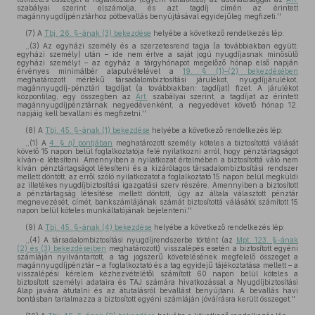
szabályai szerint elszámolja, és azt tagdíj címén az érintett
magánnyugdíjpénztárhoz pótbevallás benyújtásával egyidejűleg megfizeti.''
(7)
A
Tbj. 26. §-ának (3) bekezdése
helyébe a következő rendelkezés lép:
,,(3) Az egyházi személy és a szerzetesrend tagja (a továbbiakban együtt:
egyházi személy) után – ide nem értve a saját jogú nyugdíjasnak minősülő
egyházi személyt – az egyház a tárgyhónapot megelőző hónap első napján
érvényes minimálbér alapulvételével a
19. § (1)–(2) bekezdésében
meghatározott mértékű társadalombiztosítási járulékot, nyugdíjjárulékot,
magánnyugdíj-pénztári tagdíjat (a továbbiakban: tagdíjat) fizet. A járulékot
központilag, egy összegben az
Art.
szabályai szerint, a tagdíjat az érintett
magánnyugdíjpénztárnak negyedévenként, a negyedévet követő hónap 12.
napjáig kell bevallani és megfizetni.''
(8)
A
Tbj. 45. §-ának (1) bekezdése
helyébe a következő rendelkezés lép:
,,(1) A
4. §
n)
pontjában
meghatározott személy köteles a biztosítottá válását
követő 15 napon belül foglalkoztatója felé nyilatkozni arról, hogy pénztártagságot
kíván-e létesíteni. Amennyiben a nyilatkozat értelmében a biztosítottá váló nem
kíván pénztártagságot létesíteni és a kizárólagos társadalombiztosítási rendszer
mellett döntött, az erről szóló nyilatkozatot a foglalkoztató 15 napon belül megküldi
az illetékes nyugdíjbiztosítási igazgatási szerv részére. Amennyiben a biztosított
a pénztártagság létesítése mellett döntött, úgy az általa választott pénztár
megnevezését, címét, bankszámlájának számát biztosítottá válásától számított 15
napon belül köteles munkáltatójának bejelenteni.''
(9)
A
Tbj. 45. §-ának (4) bekezdése
helyébe a következő rendelkezés lép:
,,(4) A társadalombiztosítási nyugdíjrendszerbe történt (az
Mpt. 123. §-ának
(2) és (3) bekezdéseiben
meghatározott) visszalépés esetén a biztosított egyéni
számláján nyilvántartott, a tag jogszerű követelésének megfelelő összeget a
magánnyugdíjpénztár – a foglalkoztató és a tag egyidejű tájékoztatása mellett – a
visszalépési kérelem kézhezvételétől számított 60 napon belül köteles a
biztosított személyi adataira és TAJ számára hivatkozással a Nyugdíjbiztosítási
Alap javára átutalni és az átutalásról bevallást benyújtani. A bevallás havi
bontásban tartalmazza a biztosított egyéni számláján jóváírásra került összeget.''