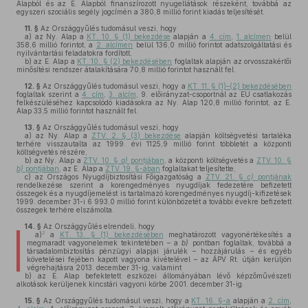
Alapból és az E. Alapból finanszírozott nyugellátások részeként, továbbá az
egyszeri szociális segély jogcímén a 380,8 millió forint kiadás teljesítését.
11. §
Az Országgyűlés tudomásul veszi, hogy
a)
az Ny. Alap a
KT. 10. § (1) bekezdése
alapján a
4. cím
,
1. alcímen
belül
358,6 millió forintot, a
2. alcímen
belül 136,0 millió forintot adatszolgáltatási és
nyilvántartási feladatokra fordított,
b)
az E. Alap a
KT. 10. § (2) bekezdésében
foglaltak alapján az orvosszakértői
minősítési rendszer átalakítására 70,8 millió forintot használt fel.
12. §
Az Országgyűlés tudomásul veszi, hogy a
KT. 11. § (1)–(2) bekezdésében
foglaltak szerint a
4. cím
,
3. alcím
, 9. előirányzat-csoportnál az EU csatlakozás
felkészüléséhez kapcsolódó kiadásokra az Ny. Alap 120,8 millió forintot, az E.
Alap 33,5 millió forintot használt fel.
13. §
Az Országgyűlés tudomásul veszi, hogy
a)
az Ny. Alap a
ZTV. 2. § (3) bekezdése
alapján költségvetési tartaléka
terhére visszautalta az 1999. évi 1125,9 millió forint többletét a központi
költségvetés részére,
b)
az Ny. Alap a
ZTV. 10. §
a)
pontjában
, a központi költségvetés a
ZTV. 10. §
b)
pontjában
, az E. Alap a
ZTV. 19. §-ában
foglaltakat teljesítette,
c)
az Országos Nyugdíjbiztosítási Főigazgatóság a
ZTV. 21. §
c)
pontjának
rendelkezése szerint a korengedményes nyugdíjak fedezetére befizetett
összegek és a nyugdíjemelést is tartalmazó korengedményes nyugdíj-kifizetések
1999. december 31-i 6 993,0 millió forint különbözetét a további évekre befizetett
összegek terhére elszámolta.
14. §
Az Országgyűlés elrendeli, hogy
2
a)
a
KT. 13. § (1) bekezdésében
meghatározott vagyonértékesítés a
megmaradt vagyonelemek tekintetében – a
b)
pontban foglaltak, továbbá a
társadalombiztosítás pénzügyi alapjai járulék – hozzájárulás – és egyéb
követelései fejében kapott vagyona kivételével – az ÁPV Rt. útján kerüljön
végrehajtásra 2013. december 31-ig, valamint
b)
az E. Alap befektetett eszközei állományában lévő képzőművészeti
alkotások kerüljenek kincstári vagyoni körbe 2001. december 31-ig.
15. §
Az Országgyűlés tudomásul veszi, hogy a
KT. 16. §-a
alapján a
2. cím
,