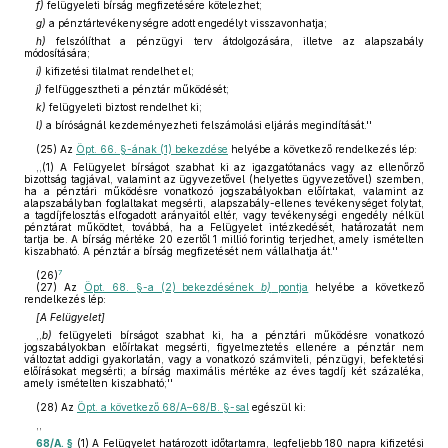
f)
felügyeleti bírság megfizetésére kötelezhet;
g)
a pénztártevékenységre adott engedélyt visszavonhatja;
h)
felszólíthat a pénzügyi terv átdolgozására, illetve az alapszabály
módosítására;
i)
kifizetési tilalmat rendelhet el;
j)
felfüggesztheti a pénztár működését;
k)
felügyeleti biztost rendelhet ki;
l)
a bíróságnál kezdeményezheti felszámolási eljárás megindítását.''
(25)
Az
Öpt. 66. §-ának (1) bekezdése
helyébe a következő rendelkezés lép:
,,(1) A Felügyelet bírságot szabhat ki az igazgatótanács vagy az ellenőrző
bizottság tagjával, valamint az ügyvezetővel (helyettes ügyvezetővel) szemben,
ha a pénztári működésre vonatkozó jogszabályokban előírtakat, valamint az
alapszabályban foglaltakat megsérti, alapszabály-ellenes tevékenységet folytat,
a tagdíjfelosztás elfogadott arányaitól eltér, vagy tevékenységi engedély nélkül
pénztárat működtet, továbbá, ha a Felügyelet intézkedését, határozatát nem
tartja be. A bírság mértéke 20 ezertől 1 millió forintig terjedhet, amely ismételten
kiszabható. A pénztár a bírság megfizetését nem vállalhatja át.''
7
(26)
(27)
Az
Öpt. 68. §-a (2) bekezdésének
b)
pontja
helyébe a következő
rendelkezés lép:
[A Felügyelet]
,,
b)
felügyeleti bírságot szabhat ki, ha a pénztári működésre vonatkozó
jogszabályokban előírtakat megsérti, figyelmeztetés ellenére a pénztár nem
változtat addigi gyakorlatán, vagy a vonatkozó számviteli, pénzügyi, befektetési
előírásokat megsérti; a bírság maximális mértéke az éves tagdíj két százaléka,
amely ismételten kiszabható;''
(28)
Az
Öpt. a következő 68/A–68/B. §-sal
egészül ki:
,,
68/A. §
(1) A Felügyelet határozott időtartamra, legfeljebb 180 napra kifizetési