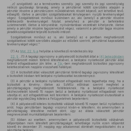
,,
z)
szolgáltató:
az a természetes személy, jogi személy és jogi személyiség
nélküli gazdasági társaság, amely a pénztárral kötött szerződés alapján a
pénztár részére a pénztárüzem működésének részét képező, azt lehetővé tevő,
elősegítő, illetve a pénztári szolgáltatásokat ténylegesen nyújtó tevékenységet
végez. Szolgáltatónak minősül különösen az, aki (amely) a pénztár részére
letétkezelői tevékenységet folytat, amelyhez a pénztár a befektetési
üzletmenetét, illetve a könyvelése, nyilvántartásai vezetését kihelyezte, illetve
amely a pénztár részére tagszervezést végez, valamint a pénztár tagja részére
járadékszolgáltatást teljesítő biztosító intézet.
Szolgáltatónak minősül az is, aki (amely) az e pontban meghatározott
szolgáltatóval kötött szerződés alapján az előzőek szerinti, pénztárral kapcsolatos
tevékenységet végez.''
(7)
Az
Mpt. 22. §-a
helyébe a következő rendelkezés lép:
22. §
,,(1) A tagsági jogviszony a pályakezdő biztosított által a
(4) bekezdésben
meghatározott módon történő létesítésével, a belépési nyilatkozat pénztár által
történő elfogadásakor jön létre, a
Tbj.
-ben meghatározott biztosítási jogviszony
keletkezésének napjára visszaható hatállyal.
(2) A biztosított által választott pénztárral történő tagsági jogviszony létesítését
a biztosított írásban tett belépési nyilatkozattal kezdeményezi.
(3) A pénztár a belépési nyilatkozat elfogadását nem tagadhatja meg, ha a
biztosított a törvény, illetve az SzMSz előírásai szerint megfelel a
pénztártagságra meghatározott feltételeknek. Ha a belépési nyilatkozat
kézhezvételét követő 15 napon belül a belépési nyilatkozat elfogadását nem
utasítja el, azt elfogadottnak kell tekinteni. A belépési nyilatkozat elutasítását a
pénztár egyidejűleg köteles a Felügyeletnek bejelenteni.
(4) A pályakezdő köteles biztosítottá válását követő 15 napon belül nyilatkozni
arról, hogy pénztárban tagsági viszonyt kíván-e létesíteni, és amennyiben a
pénztártagság létesítése mellett dönt, úgy az általa választott pénztár
megnevezését munkáltatójának bejelenteni.
(5) Abban az esetben, amennyiben a pályakezdő biztosítottá válásának
időpontjában nem létesített pénztártagságot, lehetősége nyílik ezen időpontot
követő év december 31. napjáig egy alkalommal döntését megváltoztatni és a
pénztárba belépni.