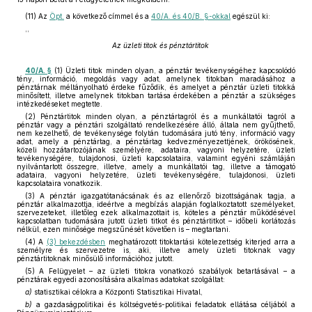
(11)
Az
Öpt.
a következő címmel és a
40/A. és 40/B. §-okkal
egészül ki:
,,
Az üzleti titok és pénztártitok
40/A. §
(1) Üzleti titok minden olyan, a pénztár tevékenységéhez kapcsolódó
tény, információ, megoldás vagy adat, amelynek titokban maradásához a
pénztárnak méltányolható érdeke fűződik, és amelyet a pénztár üzleti titokká
minősített, illetve amelynek titokban tartása érdekében a pénztár a szükséges
intézkedéseket megtette.
(2) Pénztártitok minden olyan, a pénztártagról és a munkáltatói tagról a
pénztár vagy a pénztári szolgáltató rendelkezésére álló, általa nem gyűjthető,
nem kezelhető, de tevékenysége folytán tudomására jutó tény, információ vagy
adat, amely a pénztártag, a pénztártag kedvezményezettjének, örökösének,
közeli hozzátartozójának személyére, adataira, vagyoni helyzetére, üzleti
tevékenységére, tulajdonosi, üzleti kapcsolataira, valamint egyéni számláján
nyilvántartott összegre, illetve, amely a munkáltatói tag, illetve a támogató
adataira, vagyoni helyzetére, üzleti tevékenységére, tulajdonosi, üzleti
kapcsolataira vonatkozik.
(3) A pénztár igazgatótanácsának és az ellenőrző bizottságának tagja, a
pénztár alkalmazottja, ideértve a megbízás alapján foglalkoztatott személyeket,
szervezeteket, illetőleg ezek alkalmazottait is, köteles a pénztár működésével
kapcsolatban tudomására jutott üzleti titkot és pénztártitkot – időbeli korlátozás
nélkül, ezen minősége megszűnését követően is – megtartani.
(4) A
(3) bekezdésben
meghatározott titoktartási kötelezettség kiterjed arra a
személyre és szervezetre is, aki, illetve amely üzleti titoknak vagy
pénztártitoknak minősülő információhoz jutott.
(5) A Felügyelet – az üzleti titokra vonatkozó szabályok betartásával – a
pénztárak egyedi azonosítására alkalmas adatokat szolgáltat:
a)
statisztikai célokra a Központi Statisztikai Hivatal,
b)
a gazdaságpolitikai és költségvetés-politikai feladatok ellátása céljából a