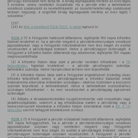
pénzügyi előírásokat nem tartja be. A bírság legmagasabb mértéke az éves tagdíj
3 ezreléke, amely ismételten kiszabható. Ha a pénztár eltér a befektetésre
vonatkozó szabályoktól és keretelőírásoktól, az összeférhetetlenségi szabályokat
tartósan megszegi, a szigorított bírság legmagasabb mértéke az éves tagdíj 1
százaléka.''
5
(23)
(24)
Az
Mpt. a következő 112/A–112/C. §-okkal
egészül ki:
,,
112/A. §
(1) A Felügyelet határozott időtartamra, legfeljebb 180 napra kifizetési
tilalmat rendelhet el, ha a pénztár megsérti a pénztártevékenységre vonatkozó
jogszabályokat, vagy a Felügyelet intézkedésének nem tesz eleget, és ezáltal
veszélyezteti a pénztártagok érdekeit, illetve a pénztárvagyon biztonságát. A
Felügyelet a kifizetési tilalom időtartamát egy alkalommal, legfeljebb 180 nappal
meghosszabbíthatja.
(2) A kifizetési tilalom ideje alatt a pénztár nevében kifizetések – a
(3)
bekezdésben
foglaltak kivételével – a pénztár pénzforgalmi számlája,
befektetési számlája, illetve házipénztára terhére nem teljesíthetők.
(3) A kifizetési tilalom ideje alatt a Felügyelet engedélyével kizárólag olyan
kifizetés teljesíthető, amely a pénztártagoknak a kifizetési tilalomból eredő
érdeksérelme elkerülése érdekében szükséges – ideértve különösen a közüzemi
számlák teljesítését, a befektetéseket, illetve a befektetések eszközléséhez
szükséges kifizetéseket –, és nem veszélyezteti a pénztártagság egészének
biztonságát.
(4) Átlépés, a társadalombiztosítási nyugdíjrendszerbe való visszalépés vagy
járadékszolgáltatás, valamint a tag elhalálozása esetén a pénztártag vagy a
kedvezményezett követelése a kifizetési tilalom elrendelése miatt a
89. § (2)
bekezdés
szerinti befagyott követelésnek minősül.
112/B. §
(1) A Felügyelet a pénztár működését határozott időtartamra, legfeljebb
180 napra felfüggesztheti, ha a pénztár a pénztártevékenységre vonatkozó
jogszabályokat súlyosan vagy ismételten megsérti, vagy Felügyelet
intézkedésének nem tesz eleget, és ezáltal a pénztártagok érdekeit, illetve a
pénztárvagyon biztonságát súlyosan veszélyezteti. A Felügyelet a pénztár
működése felfüggesztésének időtartamát egy alkalommal, legfeljebb 180 nappal