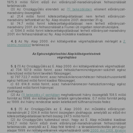
1975,9 millió forint előző évi előirányzat-maradványának felhasználását
tartalmazzák.
(3)
Az Országgyűlés elrendeli az
(1) bekezdésben
elismert előirányzat-
maradvány összegéből
a)
21,4 millió forint kötelezettségvállalással nem terhelt előirányzat-
maradvány befizetését az Ny. Alap részére 2001. december 31-ig,
b)
74,7 millió forint kötelezettségvállalással nem terhelt előirányzat-
maradvány 2001. évi felhasználását a Fiumei úti ingatlan rekonstrukciójára,
c)
1394,0 millió forint kötelezettségvállalással terhelt előirányzat-maradvány
2001. évi felhasználását az Ny. Alap működési kiadásaira.
4. §
Az Ny. Alap 2000. évi költségvetése végrehajtásának mérlegét a
2.
számú melléklet
tartalmazza.
Az Egészségbiztosítási Alap költségvetésének
végrehajtása
5. §
(1)
Az Országgyűlés az E. Alap 2000. évi költségvetésének végrehajtását
a)
734 107,9 millió forint, azaz hétszázharmincnégyezer-százhét egész
kilenctized millió forint bevételi főösszeggel,
b)
797 722,7 millió forint, azaz hétszázkilencvenhétezer-hétszázhuszonkettő
egész héttized millió forint kiadási főösszeggel,
c)
63 614,8 millió forint, azaz hatvanháromezer-hatszáztizennégy egész
nyolctized millió forint hiánnyal
jóváhagyja.
(2)
Az
(1) bekezdés
c)
pontjában
meghatározott hiány összegéből 158,5 millió
forintot az 1998. évi költségvetési tartalék igénybevétele, 0,7 millió forintot pedig
az 1999. évi hiány rendezése során keletkezett túlfinanszírozás fedez.
6. §
(1)
Az Országgyűlés az E. Alap 2000. évi működési előirányzat-
maradványát 2 034,8 millió forint összegben jóváhagyja, amelyből az előző évi
kötelezettségvállalással terhelt összeg 247,5 millió forint.
(2)
Az Országgyűlés tudomásul veszi, hogy az E. Alap működési kiadásai
1342,7 millió forint előző évek előirányzat-maradványának felhasználását
tartalmazzák, amelyből az E. Alap felé történő – a társadalombiztosítás pénzügyi
alapjai 1999. évi költségvetésének végrehajtásáról szóló
2000. évi CXIX. törvény