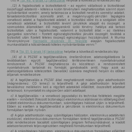
(10)
A
Tbj. 46. §-ának (2) bekezdése
helyébe a következő rendelkezés lép:
,,(2) A foglalkoztató a biztosítottakról – az egyéni vállalkozó a biztosítással
összefüggő adatairól – köteles a külön törvényben meghatározottak szerint olyan
nyilvántartást vezetni, amely tartalmazza a biztosított nevét és személyi adatait,
társadalombiztosítási azonosító jelét, a magánnyugdíj-pénztári tagságára
vonatkozó adatot, a foglalkoztató adatait, a biztosítási időre és a szolgálati időre
vonatkozó adatokat, a biztosítottól levont járulékok alapját és összegét, a
szomszédos államokban élő magyarokról szóló törvény hatálya alá tartozó
biztosítottak után a foglalkoztató, valamint a biztosított által – az illetékes
igazgatási szervhez – fizetett egészségbiztosítási járulék összegét, továbbá a
biztosított után fizetett tételes összegű egészségügyi hozzájárulást. A Munka
Törvénykönyve
Harmadik részének XI. fejezete
alapján foglalkoztatott
munkavállalót a kölcsönbeadó köteles nyilvántartásba venni.''
(11)
A
Tbj. 51. §-ának (4) bekezdése
helyébe a következő rendelkezés lép:
,,(4)
a)
A PSZÁF a tagdíjbevallásra, önellenőrzésre, adatszolgáltatásra (a
továbbiakban együtt: tagdíjbevallás) térítésmentesen nyomtatványokat
rendszeresít. A PSZÁF meghatározza és közzéteszi a rendszeresített
nyomtatványok tartalmát és formáját, gondoskodik arról, hogy azok az
adatszolgáltatásra kötelezettek (bevallók) számára megfelelő helyen és időben
álljanak rendelkezésre.
b)
A tagdíjbevallás a PSZÁF által meghatározott módon, gépi adathordozón
(mágneslemez, CD lemez) is teljesíthető. A gépi adathordozón teljesített
bevalláshoz mellékelni kell a rögzített adatokból előállított, összesített adatokat
tartalmazó, kinyomtatott és cégszerűen aláírt adatlapot.
c)
A tagdíjbevallás – a vonatkozó jogszabályi és technikai feltételek megléte
esetén – minősített (fokozott biztonságú) elektronikus aláírással és időbélyegzővel
ellátott elektronikus dokumentumban, számítógépes hálózat útján is teljesíthető.
Ebben az esetben a tagdíjbevallást a pénztárak is elektronikus dokumentum
formájában tartják nyilván.
d)
A gépi adathordozón vagy számítógépes hálózaton, elektronikus adatátviteli
eszközzel, elektronikus dokumentum formájában történő tagdíjbevallás a PSZÁF
által rendelkezésre bocsátott számítógépes program felhasználásával, a kiadott
adatszerkezetnek teljes egészében megfelelő formátumban teljesíthető.
e)
A számítógépes hálózaton, elektronikus dokumentum formájában előállított