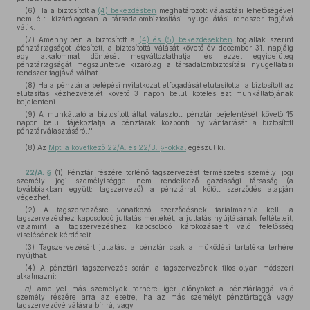
(6) Ha a biztosított a
(4) bekezdésben
meghatározott választási lehetőségével
nem élt, kizárólagosan a társadalombiztosítási nyugellátási rendszer tagjává
válik.
(7) Amennyiben a biztosított a
(4) és (5) bekezdésekben
foglaltak szerint
pénztártagságot létesített, a biztosítottá válását követő év december 31. napjáig
egy alkalommal döntését megváltoztathatja, és ezzel egyidejűleg
pénztártagságát megszüntetve kizárólag a társadalombiztosítási nyugellátási
rendszer tagjává válhat.
(8) Ha a pénztár a belépési nyilatkozat elfogadását elutasította, a biztosított az
elutasítás kézhezvételét követő 3 napon belül köteles ezt munkáltatójának
bejelenteni.
(9) A munkáltató a biztosított által választott pénztár bejelentését követő 15
napon belül tájékoztatja a pénztárak központi nyilvántartását a biztosított
pénztárválasztásáról.''
(8)
Az
Mpt. a következő 22/A. és 22/B. §-okkal
egészül ki:
,,
22/A. §
(1) Pénztár részére történő tagszervezést természetes személy, jogi
személy, jogi személyiséggel nem rendelkező gazdasági társaság (a
továbbiakban együtt: tagszervező) a pénztárral kötött szerződés alapján
végezhet.
(2) A tagszervezésre vonatkozó szerződésnek tartalmaznia kell, a
tagszervezéshez kapcsolódó juttatás mértékét, a juttatás nyújtásának feltételeit,
valamint a tagszervezéshez kapcsolódó károkozásáért való felelősség
viselésének kérdéseit.
(3) Tagszervezésért juttatást a pénztár csak a működési tartaléka terhére
nyújthat.
(4) A pénztári tagszervezés során a tagszervezőnek tilos olyan módszert
alkalmazni:
a)
amellyel más személyek terhére ígér előnyöket a pénztártaggá váló
személy részére arra az esetre, ha az más személyt pénztártaggá vagy
tagszervezővé válásra bír rá, vagy