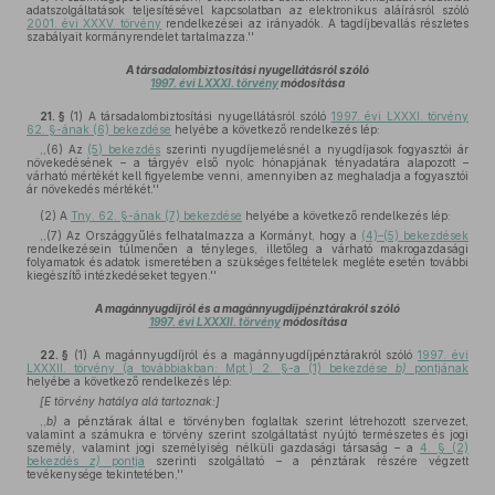
adatszolgáltatások teljesítésével kapcsolatban az elektronikus aláírásról szóló
2001. évi XXXV. törvény
rendelkezései az irányadók. A tagdíjbevallás részletes
szabályait kormányrendelet tartalmazza.''
A társadalombiztosítási nyugellátásról szóló
1997. évi LXXXI. törvény
módosítása
21. §
(1)
A társadalombiztosítási nyugellátásról szóló
1997. évi LXXXI. törvény
62. §-ának (6) bekezdése
helyébe a következő rendelkezés lép:
,,(6) Az
(5) bekezdés
szerinti nyugdíjemelésnél a nyugdíjasok fogyasztói ár
növekedésének – a tárgyév első nyolc hónapjának tényadatára alapozott –
várható mértékét kell figyelembe venni, amennyiben az meghaladja a fogyasztói
ár növekedés mértékét.''
(2)
A
Tny. 62. §-ának (7) bekezdése
helyébe a következő rendelkezés lép:
,,(7) Az Országgyűlés felhatalmazza a Kormányt, hogy a
(4)–(5) bekezdések
rendelkezésein túlmenően a tényleges, illetőleg a várható makrogazdasági
folyamatok és adatok ismeretében a szükséges feltételek megléte esetén további
kiegészítő intézkedéseket tegyen.''
A magánnyugdíjról és a magánnyugdíjpénztárakról szóló
1997. évi LXXXII. törvény
módosítása
22. §
(1)
A magánnyugdíjról és a magánnyugdíjpénztárakról szóló
1997. évi
LXXXII. törvény (a továbbiakban: Mpt.) 2. §-a (1) bekezdése
b)
pontjának
helyébe a következő rendelkezés lép:
[E törvény hatálya alá tartoznak:]
,,
b)
a pénztárak által e törvényben foglaltak szerint létrehozott szervezet,
valamint a számukra e törvény szerint szolgáltatást nyújtó természetes és jogi
személy, valamint jogi személyiség nélküli gazdasági társaság – a
4. § (2)
bekezdés
z)
pontja
szerinti szolgáltató – a pénztárak részére végzett
tevékenysége tekintetében,''