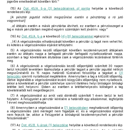
jogerőre emelkedését követően törli.''
(15)
Az
Öpt. 45/A. §-a (3) bekezdésének
a)
pontja
helyébe a következő
rendelkezés lép:
[A pénztár jogutód nélküli megszűnése esetén a pénztártag a rá jutó
vagyonrészt]
,,
a)
átlépés esetén a másik pénztárba átviheti, ez esetben a pénzösszeget a
tag e másik pénztárban meglévő egyéni számláján kell jóváírni, vagy''
(16)
Az
Öpt. 45/A. §-a
a következő
(4)–(8) bekezdésekkel
egészül ki:
,,(4) A végelszámolás elhatározását követően a pénztár új tagot nem vehet fel,
és köteles a végelszámolási eljárást lefolytatni.
(5) A végelszámolás kezdő időpontját követően kezdeményezett átlépések
esetén az átlépés napja a befogadó pénztár befogadó nyilatkozatának napja,
azonban a tagi követelések átutalása csak a végelszámolás lezárásával történik
meg.
(6) A végelszámoló a végelszámolás kezdő időpontjától számított 30 napon
belül kiküldött levelében tájékoztatja a pénztár tagjait a pénztár jogutód nélküli
megszűnéséről és 15 napos határidő tűzésével felszólítja a tagokat a
(3)
bekezdés
szerinti nyilatkozat megtételére. Amennyiben a tag a kitűzött időpontig,
illetve legkésőbb a végelszámolást lezáró közgyűlés időpontjáig nem nyilatkozik,
akkor a követelését a pénztár székhelye szerint illetékes helyi bíróságon bírósági
letétbe kell helyezni. Ebben az esetben a letétbehelyezés költségeit a tag
követeléséből kell megelőlegezni.
(7) A végelszámolást az arról való döntéstől számított 1 éven belül le kell
folytatni. A Felügyelet a pénztár kérésére a határidőt egy alkalommal, legfeljebb
1 évvel meghosszabbíthatja.
(8) Amennyiben a végelszámolást a
(7) bekezdésben
meghatározott időpontig
a végelszámolás záró mérlegét nem fogadják el, és a végelszámolási eljárást
nem fejezik be, akkor a Felügyelet a bíróságnál kezdeményezheti a pénztár
felszámolását.''
(17)
Az
Öpt. 45/B. §-ának (1) bekezdése
helyébe a következő rendelkezés lép: