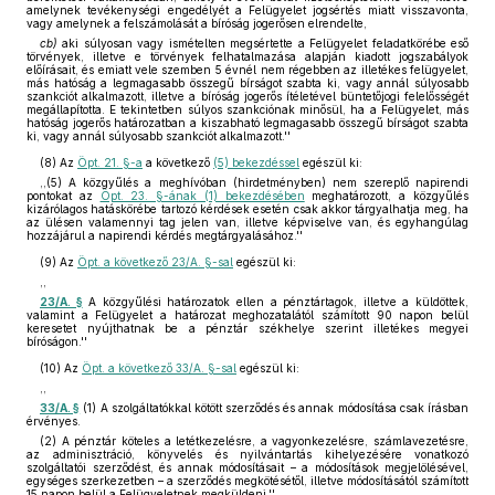
amelynek tevékenységi engedélyét a Felügyelet jogsértés miatt visszavonta,
vagy amelynek a felszámolását a bíróság jogerősen elrendelte,
cb)
aki súlyosan vagy ismételten megsértette a Felügyelet feladatkörébe eső
törvények, illetve e törvények felhatalmazása alapján kiadott jogszabályok
előírásait, és emiatt vele szemben 5 évnél nem régebben az illetékes felügyelet,
más hatóság a legmagasabb összegű bírságot szabta ki, vagy annál súlyosabb
szankciót alkalmazott, illetve a bíróság jogerős ítéletével büntetőjogi felelősségét
megállapította. E tekintetben súlyos szankciónak minősül, ha a Felügyelet, más
hatóság jogerős határozatban a kiszabható legmagasabb összegű bírságot szabta
ki, vagy annál súlyosabb szankciót alkalmazott.''
(8)
Az
Öpt. 21. §-a
a következő
(5) bekezdéssel
egészül ki:
,,(5) A közgyűlés a meghívóban (hirdetményben) nem szereplő napirendi
pontokat az
Öpt. 23. §-ának (1) bekezdésében
meghatározott, a közgyűlés
kizárólagos hatáskörébe tartozó kérdések esetén csak akkor tárgyalhatja meg, ha
az ülésen valamennyi tag jelen van, illetve képviselve van, és egyhangúlag
hozzájárul a napirendi kérdés megtárgyalásához.''
(9)
Az
Öpt. a következő 23/A. §-sal
egészül ki:
,,
23/A. §
A közgyűlési határozatok ellen a pénztártagok, illetve a küldöttek,
valamint a Felügyelet a határozat meghozatalától számított 90 napon belül
keresetet nyújthatnak be a pénztár székhelye szerint illetékes megyei
bíróságon.''
(10)
Az
Öpt. a következő 33/A. §-sal
egészül ki:
,,
33/A. §
(1) A szolgáltatókkal kötött szerződés és annak módosítása csak írásban
érvényes.
(2) A pénztár köteles a letétkezelésre, a vagyonkezelésre, számlavezetésre,
az adminisztráció, könyvelés és nyilvántartás kihelyezésére vonatkozó
szolgáltatói szerződést, és annak módosításait – a módosítások megjelölésével,
egységes szerkezetben – a szerződés megkötésétől, illetve módosításától számított
15 napon belül a Felügyeletnek megküldeni.''