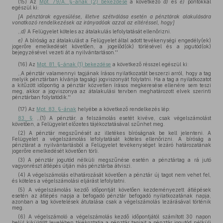
(15)
Az
Mpt. 79/A. §-ának (2) bekezdése
a következő
d)
és
e)
pontokkal
egészül ki:
[A pénztárak egyesülése, illetve szétválása esetén a pénztárak alakulására
vonatkozó rendelkezések az irányadóak azzal az eltéréssel, hogy]
,,
d)
A Felügyelet köteles az átalakulás lefolytatását ellenőrizni.
e)
A bíróság az átalakulást a Felügyelet által adott tevékenységi engedély(ek)
jogerőre emelkedését követően, a jogelőd(ök) törlésével és a jogutód(ok)
bejegyzésével vezeti át a nyilvántartáson.''
(16)
Az
Mpt. 81. §-ának (1) bekezdése
a következő résszel egészül ki:
,,A pénztár valamennyi tagjának írásos nyilatkozatát beszerzi arról, hogy a tag
melyik pénztárban kívánja tagsági jogviszonyát folytatni. Ha a tag a nyilatkozatot
a kitűzött időpontig a pénztár közvetlen írásos megkeresése ellenére sem teszi
meg, akkor a jogviszonya az átalakulási tervben meghatározott elvek szerinti
pénztárban folytatódik.''
(17)
Az
Mpt. 83. §-ának
helyébe a következő rendelkezés lép:
83. §
,,(1) A pénztár, a felszámolás esetét kivéve, csak végelszámolást
követően, a Felügyelet előzetes tájékoztatásával szűnhet meg.
(2) A pénztár megszűnését az illetékes bíróságnak be kell jelenteni. A
Felügyelet a végelszámolás lefolytatását köteles ellenőrizni. A bíróság a
pénztárat a nyilvántartásból a Felügyelet tevékenységet lezáró határozatának
jogerőre emelkedését követően törli.
(3) A pénztár jogutód nélküli megszűnése esetén a pénztártag a rá jutó
vagyonrészt átlépés útján más pénztárba átviszi.
(4) A végelszámolás elhatározását követően a pénztár új tagot nem vehet fel,
és köteles a végelszámolási eljárást lefolytatni.
(5) A végelszámolás kezdő időpontját követően kezdeményezett átlépések
esetén az átlépés napja a befogadó pénztár befogadó nyilatkozatának napja,
azonban a tag követelések átutalása csak a végelszámolás lezárásával történik
meg.
(6) A végelszámoló a végelszámolás kezdő időpontjától számított 30 napon
belül kiküldött levelében tájékoztatja a pénztár tagjait a pénztár jogutód nélküli