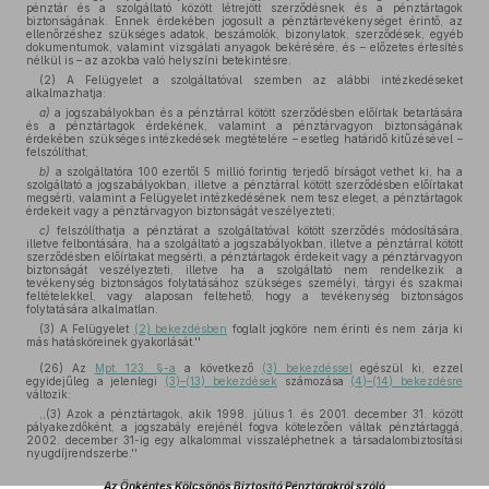
pénztár és a szolgáltató között létrejött szerződésnek és a pénztártagok
biztonságának. Ennek érdekében jogosult a pénztártevékenységet érintő, az
ellenőrzéshez szükséges adatok, beszámolók, bizonylatok, szerződések, egyéb
dokumentumok, valamint vizsgálati anyagok bekérésére, és – előzetes értesítés
nélkül is – az azokba való helyszíni betekintésre.
(2) A Felügyelet a szolgáltatóval szemben az alábbi intézkedéseket
alkalmazhatja:
a)
a jogszabályokban és a pénztárral kötött szerződésben előírtak betartására
és a pénztártagok érdekének, valamint a pénztárvagyon biztonságának
érdekében szükséges intézkedések megtételére – esetleg határidő kitűzésével –
felszólíthat;
b)
a szolgáltatóra 100 ezertől 5 millió forintig terjedő bírságot vethet ki, ha a
szolgáltató a jogszabályokban, illetve a pénztárral kötött szerződésben előírtakat
megsérti, valamint a Felügyelet intézkedésének nem tesz eleget, a pénztártagok
érdekeit vagy a pénztárvagyon biztonságát veszélyezteti;
c)
felszólíthatja a pénztárat a szolgáltatóval kötött szerződés módosítására,
illetve felbontására, ha a szolgáltató a jogszabályokban, illetve a pénztárral kötött
szerződésben előírtakat megsérti, a pénztártagok érdekeit vagy a pénztárvagyon
biztonságát veszélyezteti, illetve ha a szolgáltató nem rendelkezik a
tevékenység biztonságos folytatásához szükséges személyi, tárgyi és szakmai
feltételekkel, vagy alaposan feltehető, hogy a tevékenység biztonságos
folytatására alkalmatlan.
(3) A Felügyelet
(2) bekezdésben
foglalt jogköre nem érinti és nem zárja ki
más hatásköreinek gyakorlását.''
(26)
Az
Mpt. 123. §-a
a következő
(3) bekezdéssel
egészül ki, ezzel
egyidejűleg a jelenlegi
(3)–(13) bekezdések
számozása
(4)–(14) bekezdésre
változik:
,,(3) Azok a pénztártagok, akik 1998. július 1. és 2001. december 31. között
pályakezdőként, a jogszabály erejénél fogva kötelezően váltak pénztártaggá,
2002. december 31-ig egy alkalommal visszaléphetnek a társadalombiztosítási
nyugdíjrendszerbe.''
Az Önkéntes Kölcsönös Biztosító Pénztárakról szóló