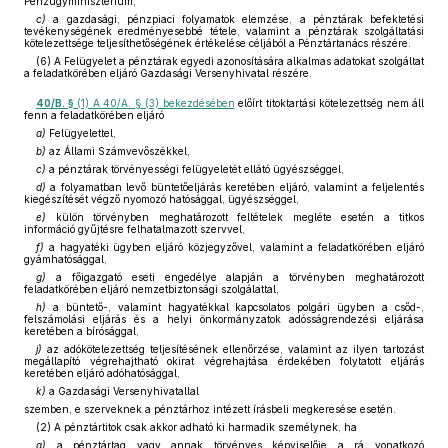
Pénzügyminisztérium,
c)
a gazdasági, pénzpiaci folyamatok elemzése, a pénztárak befektetési
tevékenységének eredményesebbé tétele, valamint a pénztárak szolgáltatási
kötelezettsége teljesíthetőségének értékelése céljából a Pénztártanács részére.
(6) A Felügyelet a pénztárak egyedi azonosítására alkalmas adatokat szolgáltat
a feladatkörében eljáró Gazdasági Versenyhivatal részére.
40/B. §
(1) A 40/A. § (3) bekezdésében
előírt titoktartási kötelezettség nem áll
fenn a feladatkörében eljáró
a)
Felügyelettel,
b)
az Állami Számvevőszékkel,
c)
a pénztárak törvényességi felügyeletét ellátó ügyészséggel,
d)
a folyamatban levő büntetőeljárás keretében eljáró, valamint a feljelentés
kiegészítését végző nyomozó hatósággal, ügyészséggel,
e)
külön törvényben meghatározott feltételek megléte esetén a titkos
információ gyűjtésre felhatalmazott szervvel,
f)
a hagyatéki ügyben eljáró közjegyzővel, valamint a feladatkörében eljáró
gyámhatósággal,
g)
a főigazgató eseti engedélye alapján a törvényben meghatározott
feladatkörében eljáró nemzetbiztonsági szolgálattal,
h)
a büntető-, valamint hagyatékkal kapcsolatos polgári ügyben a csőd-,
felszámolási eljárás és a helyi önkormányzatok adósságrendezési eljárása
keretében a bírósággal,
j)
az adókötelezettség teljesítésének ellenőrzése, valamint az ilyen tartozást
megállapító végrehajtható okirat végrehajtása érdekében folytatott eljárás
keretében eljáró adóhatósággal,
k)
a Gazdasági Versenyhivatallal
szemben, e szerveknek a pénztárhoz intézett írásbeli megkeresése esetén.
(2) A pénztártitok csak akkor adható ki harmadik személynek, ha
a)
a pénztártag vagy annak törvényes képviselője a rá vonatkozó