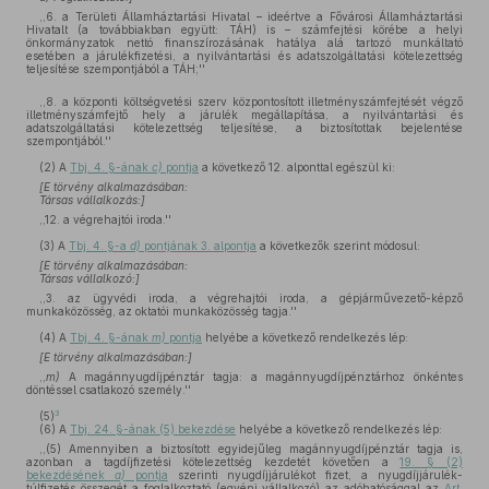
,,6. a Területi Államháztartási Hivatal – ideértve a Fővárosi Államháztartási
Hivatalt (a továbbiakban együtt: TÁH) is – számfejtési körébe a helyi
önkormányzatok nettó finanszírozásának hatálya alá tartozó munkáltató
esetében a járulékfizetési, a nyilvántartási és adatszolgáltatási kötelezettség
teljesítése szempontjából a TÁH;''
,,8. a központi költségvetési szerv központosított illetményszámfejtését végző
illetményszámfejtő hely a járulék megállapítása, a nyilvántartási és
adatszolgáltatási kötelezettség teljesítése, a biztosítottak bejelentése
szempontjából.''
(2)
A
Tbj. 4. §-ának
c)
pontja
a következő 12. alponttal egészül ki:
[E törvény alkalmazásában:
Társas vállalkozás:]
,,12. a végrehajtói iroda.''
(3)
A
Tbj. 4. §-a
d)
pontjának 3. alpontja
a következők szerint módosul:
[E törvény alkalmazásában:
Társas vállalkozó:]
,,3. az ügyvédi iroda, a végrehajtói iroda, a gépjárművezető-képző
munkaközösség, az oktatói munkaközösség tagja.''
(4)
A
Tbj. 4. §-ának
m)
pontja
helyébe a következő rendelkezés lép:
[E törvény alkalmazásában:]
,,
m)
A magánnyugdíjpénztár tagja: a magánnyugdíjpénztárhoz önkéntes
döntéssel csatlakozó személy.''
3
(5)
(6)
A
Tbj. 24. §-ának (5) bekezdése
helyébe a következő rendelkezés lép:
,,(5) Amennyiben a biztosított egyidejűleg magánnyugdíjpénztár tagja is,
azonban a tagdíjfizetési kötelezettség kezdetét követően a
19. § (2)
bekezdésének
a)
pontja
szerinti nyugdíjjárulékot fizet, a nyugdíjjárulék-
túlfizetés összegét a foglalkoztató (egyéni vállalkozó) az adóhatósággal az
Art.