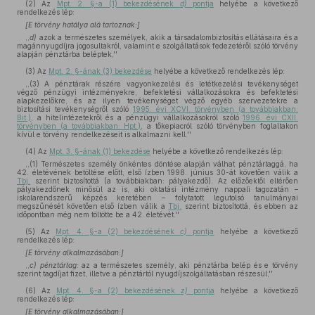
(2)
Az
Mpt. 2. §-a (1) bekezdésének
d)
pontja
helyébe a következő
rendelkezés lép:
[E törvény hatálya alá tartoznak:]
,,
d)
azok a természetes személyek, akik a társadalombiztosítás ellátásaira és a
magánnyugdíjra jogosultakról, valamint e szolgáltatások fedezetéről szóló törvény
alapján pénztárba beléptek,''
(3)
Az
Mpt. 2. §-ának (3) bekezdése
helyébe a következő rendelkezés lép:
,,(3) A pénztárak részére vagyonkezelési és letétkezelési tevékenységet
végző pénzügyi intézményekre, befektetési vállalkozásokra és befektetési
alapkezelőkre, és az ilyen tevékenységet végző egyéb szervezetekre a
biztosítási tevékenységről szóló
1995. évi XCVI. törvényben (a továbbiakban:
Bit.)
, a hitelintézetekről és a pénzügyi vállalkozásokról szóló
1996. évi CXII.
törvényben (a továbbiakban: Hpt.)
, a tőkepiacról szóló törvényben foglaltakon
kívül e törvény rendelkezéseit is alkalmazni kell.''
(4)
Az
Mpt. 3. §-ának (1) bekezdése
helyébe a következő rendelkezés lép:
,,(1) Természetes személy önkéntes döntése alapján válhat pénztártaggá, ha
42. életévének betöltése előtt, első ízben 1998. június 30-át követően válik a
Tbj.
szerint biztosítottá (a továbbiakban: pályakezdő). Az előzőektől eltérően
pályakezdőnek minősül az is, aki oktatási intézmény nappali tagozatán –
iskolarendszerű képzés keretében – folytatott legutolsó tanulmányai
megszűnését követően első ízben válik a
Tbj.
szerint biztosítottá, és ebben az
időpontban még nem töltötte be a 42. életévét.''
(5)
Az
Mpt. 4. §-a (2) bekezdésének
c)
pontja
helyébe a következő
rendelkezés lép:
[E törvény alkalmazásában:]
,,
c)
pénztártag:
az a természetes személy, aki pénztárba belép és e törvény
szerint tagdíjat fizet, illetve a pénztártól nyugdíjszolgáltatásban részesül,''
(6)
Az
Mpt. 4. §-a (2) bekezdésének
z)
pontja
helyébe a következő
rendelkezés lép:
[E törvény alkalmazásában:]