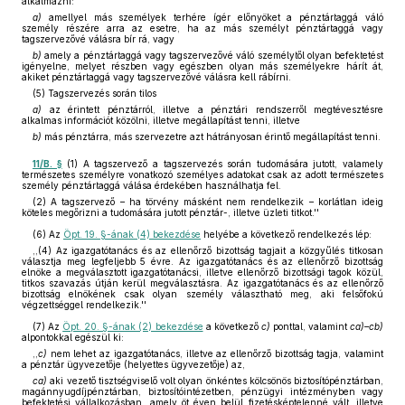
alkalmazni:
a)
amellyel más személyek terhére ígér előnyöket a pénztártaggá váló
személy részére arra az esetre, ha az más személyt pénztártaggá vagy
tagszervezővé válásra bír rá, vagy
b)
amely a pénztártaggá vagy tagszervezővé váló személytől olyan befektetést
igényelne, melyet részben vagy egészben olyan más személyekre hárít át,
akiket pénztártaggá vagy tagszervezővé válásra kell rábírni.
(5) Tagszervezés során tilos
a)
az érintett pénztárról, illetve a pénztári rendszerről megtévesztésre
alkalmas információt közölni, illetve megállapítást tenni, illetve
b)
más pénztárra, más szervezetre azt hátrányosan érintő megállapítást tenni.
11/B. §
(1) A tagszervező a tagszervezés során tudomására jutott, valamely
természetes személyre vonatkozó személyes adatokat csak az adott természetes
személy pénztártaggá válása érdekében használhatja fel.
(2) A tagszervező – ha törvény másként nem rendelkezik – korlátlan ideig
köteles megőrizni a tudomására jutott pénztár-, illetve üzleti titkot.''
(6)
Az
Öpt. 19. §-ának (4) bekezdése
helyébe a következő rendelkezés lép:
,,(4) Az igazgatótanács és az ellenőrző bizottság tagjait a közgyűlés titkosan
választja meg legfeljebb 5 évre. Az igazgatótanács és az ellenőrző bizottság
elnöke a megválasztott igazgatótanácsi, illetve ellenőrző bizottsági tagok közül,
titkos szavazás útján kerül megválasztásra. Az igazgatótanács és az ellenőrző
bizottság elnökének csak olyan személy választható meg, aki felsőfokú
végzettséggel rendelkezik.''
(7)
Az
Öpt. 20. §-ának (2) bekezdése
a következő
c)
ponttal, valamint
ca)–cb)
alpontokkal egészül ki:
,,
c)
nem lehet az igazgatótanács, illetve az ellenőrző bizottság tagja, valamint
a pénztár ügyvezetője (helyettes ügyvezetője) az,
ca)
aki vezető tisztségviselő volt olyan önkéntes kölcsönös biztosítópénztárban,
magánnyugdíjpénztárban, biztosítóintézetben, pénzügyi intézményben vagy
befektetési vállalkozásban, amely öt éven belül fizetésképtelenné vált, illetve