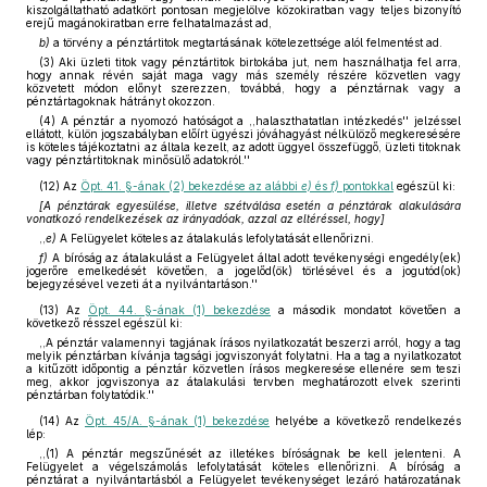
kiszolgáltatható adatkört pontosan megjelölve közokiratban vagy teljes bizonyító
erejű magánokiratban erre felhatalmazást ad,
b)
a törvény a pénztártitok megtartásának kötelezettsége alól felmentést ad.
(3) Aki üzleti titok vagy pénztártitok birtokába jut, nem használhatja fel arra,
hogy annak révén saját maga vagy más személy részére közvetlen vagy
közvetett módon előnyt szerezzen, továbbá, hogy a pénztárnak vagy a
pénztártagoknak hátrányt okozzon.
(4) A pénztár a nyomozó hatóságot a ,,halaszthatatlan intézkedés'' jelzéssel
ellátott, külön jogszabályban előírt ügyészi jóváhagyást nélkülöző megkeresésére
is köteles tájékoztatni az általa kezelt, az adott üggyel összefüggő, üzleti titoknak
vagy pénztártitoknak minősülő adatokról.''
(12)
Az
Öpt. 41. §-ának (2) bekezdése az alábbi
e)
és
f)
pontokkal
egészül ki:
[A pénztárak egyesülése, illetve szétválása esetén a pénztárak alakulására
vonatkozó rendelkezések az irányadóak, azzal az eltéréssel, hogy]
,,
e)
A Felügyelet köteles az átalakulás lefolytatását ellenőrizni.
f)
A bíróság az átalakulást a Felügyelet által adott tevékenységi engedély(ek)
jogerőre emelkedését követően, a jogelőd(ök) törlésével és a jogutód(ok)
bejegyzésével vezeti át a nyilvántartáson.''
(13)
Az
Öpt. 44. §-ának (1) bekezdése
a második mondatot követően a
következő résszel egészül ki:
,,A pénztár valamennyi tagjának írásos nyilatkozatát beszerzi arról, hogy a tag
melyik pénztárban kívánja tagsági jogviszonyát folytatni. Ha a tag a nyilatkozatot
a kitűzött időpontig a pénztár közvetlen írásos megkeresése ellenére sem teszi
meg, akkor jogviszonya az átalakulási tervben meghatározott elvek szerinti
pénztárban folytatódik.''
(14)
Az
Öpt. 45/A. §-ának (1) bekezdése
helyébe a következő rendelkezés
lép:
,,(1) A pénztár megszűnését az illetékes bíróságnak be kell jelenteni. A
Felügyelet a végelszámolás lefolytatását köteles ellenőrizni. A bíróság a
pénztárat a nyilvántartásból a Felügyelet tevékenységet lezáró határozatának