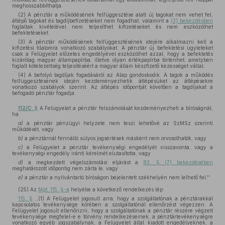
meghosszabbíthatja.
(2) A pénztár a működésének felfüggesztése alatt új tagokat nem vehet fel,
átlépő tagokat és tagdíjbefizetéseket nem fogadhat, valamint a
(3) bekezdésben
foglaltak kivételével nem teljesíthet kifizetéseket és nem eszközölhet
befektetéseket.
(3) A pénztár működésének felfüggesztésének idejére alkalmazni kell a
kifizetési tilalomra vonatkozó szabályokat. A pénztár új befektetési ügyleteket
csak a Felügyelet előzetes engedélyével eszközölhet azzal, hogy a befektetés
kizárólag magyar állampapírba, illetve olyan értékpapírba történhet, amelyben
foglalt kötelezettség teljesítéséért a magyar állam készfizető kezességet vállal.
(4) A befolyó tagdíjak fogadásáról az Alap gondoskodik. A tagok a működés
felfüggesztésének idején kezdeményezhetik átlépésüket az átlépésekre
vonatkozó szabályok szerint. Az átlépés időpontját követően a tagdíjakat a
befogadó pénztár fogadja.
112/C. §
A Felügyelet a pénztár felszámolását kezdeményezheti a bíróságnál,
ha
a)
a pénztár pénzügyi helyzete nem teszi lehetővé az SzMSz szerinti
működését, vagy
b)
a pénztárnál fennálló súlyos jogsértések másként nem orvosolhatók, vagy
c)
a Felügyelet a pénztár tevékenységi engedélyét visszavonta, vagy a
tevékenységi engedély iránti kérelmét elutasította, vagy
d)
a megkezdett végelszámolási eljárást a
83. § (7) bekezdésében
meghatározott időpontig nem zárta le, vagy
e)
a pénztár a nyilvántartó bíróságon bejelentett székhelyén nem lelhető fel.''
(25)
Az
Mpt. 115. §-a
helyébe a következő rendelkezés lép:
115. §
,,(1) A Felügyelet jogosult arra, hogy a szolgáltatónak a pénztárakkal
kapcsolatos tevékenysége körében a szolgáltatónál ellenőrzést végezzen. A
Felügyelet jogosult ellenőrizni, hogy a szolgáltatónak a pénztár részére végzett
tevékenysége megfelel-e e törvény rendelkezéseinek, a pénztártevékenységre
vonatkozó egyéb jogszabálynak, a Felügyelet által kiadott engedélyeknek, a