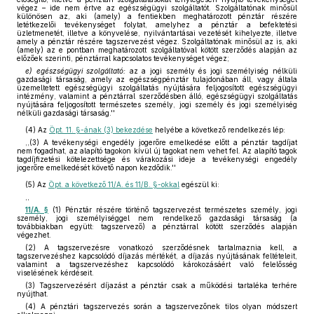
végez – ide nem értve az egészségügyi szolgáltatót. Szolgáltatónak minősül
különösen az, aki (amely) a fentiekben meghatározott pénztár részére
letétkezelői tevékenységet folytat, amelyhez a pénztár a befektetési
üzletmenetét, illetve a könyvelése, nyilvántartásai vezetését kihelyezte, illetve
amely a pénztár részére tagszervezést végez. Szolgáltatónak minősül az is, aki
(amely) az e pontban meghatározott szolgáltatóval kötött szerződés alapján az
előzőek szerinti, pénztárral kapcsolatos tevékenységet végez;
e)
egészségügyi szolgáltató:
az a jogi személy és jogi személyiség nélküli
gazdasági társaság, amely az egészségpénztár tulajdonában áll, vagy általa
üzemeltetett egészségügyi szolgáltatás nyújtására feljogosított egészségügyi
intézmény, valamint a pénztárral szerződésben álló, egészségügyi szolgáltatás
nyújtására feljogosított természetes személy, jogi személy és jogi személyiség
nélküli gazdasági társaság.''
(4)
Az
Öpt. 11. §-ának (3) bekezdése
helyébe a következő rendelkezés lép:
,,(3) A tevékenységi engedély jogerőre emelkedése előtt a pénztár tagdíjat
nem fogadhat, az alapító tagokon kívül új tagokat nem vehet fel. Az alapító tagok
tagdíjfizetési kötelezettsége és várakozási ideje a tevékenységi engedély
jogerőre emelkedését követő napon kezdődik.''
(5)
Az
Öpt. a következő 11/A. és 11/B. §-okkal
egészül ki:
,,
11/A. §
(1) Pénztár részére történő tagszervezést természetes személy, jogi
személy, jogi személyiséggel nem rendelkező gazdasági társaság (a
továbbiakban együtt: tagszervező) a pénztárral kötött szerződés alapján
végezhet.
(2) A tagszervezésre vonatkozó szerződésnek tartalmaznia kell, a
tagszervezéshez kapcsolódó díjazás mértékét, a díjazás nyújtásának feltételeit,
valamint a tagszervezéshez kapcsolódó károkozásáért való felelősség
viselésének kérdéseit.
(3) Tagszervezésért díjazást a pénztár csak a működési tartaléka terhére
nyújthat.
(4) A pénztári tagszervezés során a tagszervezőnek tilos olyan módszert