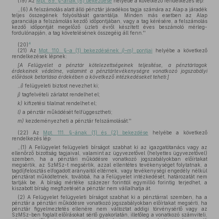
(19)
Az
Mpt. 89. §-ának (6) bekezdése
helyébe a következő rendelkezés lép:
,,(6) A felszámolás alatt álló pénztár járadékos tagja számára az Alap a járadék
teljes összegének folyósítását garantálja. Minden más esetben az Alap
garanciája a felszámolás kezdő időpontjában, vagy a tag kérésére, a felszámolás
kezdő időpontját megelőző üzleti évről készített éves beszámoló mérleg-
fordulónapján, a tag követelésének összegéig áll fenn.''
4
(20)
(21)
Az
Mpt. 110. §-a (1) bekezdésének
i)–m)
pontjai
helyébe a következő
rendelkezések lépnek:
[A Felügyelet a pénztár kötelezettségeinek teljesítése, a pénztártagok
érdekeinek védelme, valamint a pénztártevékenységre vonatkozó jogszabályi
előírások betartása érdekében a következő intézkedéseket teheti:]
,,
i)
felügyeleti biztost nevezhet ki;
j)
tagfelvételi zárlatot rendelhet el;
k)
kifizetési tilalmat rendelhet el;
l)
a pénztár működését felfüggesztheti;
m)
kezdeményezheti a pénztár felszámolását.''
(22)
Az
Mpt. 111. §-ának (1) és (2) bekezdése
helyébe a következő
rendelkezés lép:
,,(1) A Felügyelet felügyeleti bírságot szabhat ki az igazgatótanács vagy az
ellenőrző bizottság tagjaival, valamint az ügyvezetővel (helyettes ügyvezetővel)
szemben, ha a pénztári működésre vonatkozó jogszabályokban előírtakat
megsértik, az SzMSz-t megsértik, azzal ellentétes tevékenységet folytatnak, a
tagdíjfelosztás elfogadott arányaitól eltérnek, vagy tevékenységi engedély nélkül
pénztárat működtetnek, továbbá, ha a Felügyelet intézkedését, határozatát nem
tartják be. A bírság mértéke százezer forinttól egymillió forintig terjedhet, a
kiszabott bírság megfizetését a pénztár nem vállalhatja át.
(2) A Felügyelet felügyeleti bírságot szabhat ki a pénztárral szemben, ha a
pénztár a pénztári működésre vonatkozó jogszabályokban előírtakat megsérti, ha
pénztár figyelmeztetés ellenére nem változtat addigi törvénysértő vagy az
SzMSz-ben foglalt előírásokat sértő gyakorlatán, illetőleg a vonatkozó számviteli,