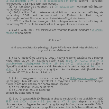
(a továbbiakban: ZTV.) 6. § (3) bekezdésének
b)
pontja
szerinti – befizetési
kötelezettség 133,3 millió forintban teljesült.
(3)
Az Országgyűlés elrendeli az
(1) bekezdésben
elismert előirányzat-
maradvány összegéből
a)
305,1 millió forint kötelezettségvállalással nem terhelt előirányzat-
maradvány 2001. évi felhasználását a Fővárosi és Pest Megyei
Egészségbiztosítási Pénztár elhelyezésével összefüggő kiadásokra,
b)
1729,7 millió forint összegű kötelezettségvállalással terhelt előirányzat-
maradvány 2001. évi felhasználását az E. Alap működési kiadásaira.
7. §
Az E. Alap 2000. évi költségvetése végrehajtásának mérlegét a
3. számú
melléklet
tartalmazza.
III. Fejezet
A társadalombiztosítás pénzügyi alapjai költségvetésének végrehajtásával
kapcsolatos rendelkezések
8. §
Az Országgyűlés tudomásul veszi, hogy a központi költségvetés a Magyar
Köztársaság 2000. évi költségvetéséről szóló
1999. évi CXXV. törvény (a
továbbiakban: Költségvetési Törvény) 29. §-ának (2) bekezdése
alapján a
Nyugdíjbiztosítási Alap részére a XXII. Pénzügyminisztérium fejezet,
26. cím
,
1.
alcím
, 1. jogcím terhére a magán-nyugdíjpénztárakba átlépők miatti járulékkiesés
pótlására 63 231,0 millió forintot átutalt.
9. §
Az Országgyűlés tudomásul veszi, hogy a
Költségvetési Törvény
XIV.
Igazságügyi Minisztérium fejezetéből a fegyveres testületek kedvezményes
nyugellátásainak kiadásaihoz hozzájárulás jogcímén
a)
az Ny. Alapnak 1233,5 millió forint,
b)
az E. Alapnak 107,9 millió forint
összeg átutalása történt meg.
10. §
Az Országgyűlés jóváhagyja a társadalombiztosítási nyugellátásról szóló
1997. évi LXXXI. törvény 66. §-a
és a
KT. 9. §-a
alapján a szociális
rászorultságot is figyelembe vevő nyugdíj-megállapítás, illetve -emelés 600,0
millió forint összegének a nyugellátás címén történő felhasználását az Ny.