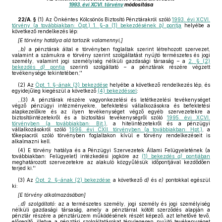
1993. évi XCVI. törvény
módosítása
22/A. §
(1)
Az Önkéntes Kölcsönös Biztosító Pénztárakról szóló
1993. évi XCVI.
törvény (a továbbiakban: Öpt.) 1. §-a (1) bekezdésének
b)
pontja
helyébe a
következő rendelkezés lép:
[E törvény hatálya alá tartozik valamennyi,]
,,
b)
a pénztárak által e törvényben foglaltak szerint létrehozott szervezet,
valamint a számukra e törvény szerint szolgáltatást nyújtó természetes és jogi
személy, valamint jogi személyiség nélküli gazdasági társaság – a
2. § (2)
bekezdés
d)
pontja
szerinti szolgáltató – a pénztárak részére végzett
tevékenysége tekintetében,''
(2)
Az
Öpt. 1. §-ának (3) bekezdése
helyébe a következő rendelkezés lép, és
egyidejűleg kiegészül a következő
(4) bekezdéssel
:
,,(3) A pénztárak részére vagyonkezelési és letétkezelési tevékenységet
végző pénzügyi intézményekre, befektetési vállalkozásokra és befektetési
alapkezelőkre és az ilyen tevékenységet végző egyéb szervezetekre a
biztosítóintézetekről és a biztosítási tevékenységről szóló
1995. évi XCVI.
törvényben (a továbbiakban: Bit.)
, a hitelintézetekről és a pénzügyi
vállalkozásokról szóló
1996. évi CXII. törvényben (a továbbiakban: Hpt.)
, a
tőkepiacról szóló törvényben foglaltakon kívül e törvény rendelkezéseit is
alkalmazni kell.
(4) E törvény hatálya és a Pénzügyi Szervezetek Állami Felügyeletének (a
továbbiakban: Felügyelet) intézkedési jogköre az
(1) bekezdés
a)
pontjában
meghatározott szervezetekre az alakuló közgyűlésük időpontjával kezdődően
terjed ki.''
(3)
Az
Öpt. 2. §-ának (2) bekezdése
a következő
d)
és
e)
pontokkal egészül
ki:
[E törvény alkalmazásában]
,,
d) szolgáltató:
az a természetes személy, jogi személy és jogi személyiség
nélküli gazdasági társaság, amely a pénztárral kötött szerződés alapján a
pénztár részére a pénztárüzem működésének részét képező, azt lehetővé tevő,
elősegítő, illetve a pénztári szolgáltatásokat ténylegesen nyújtó tevékenységet