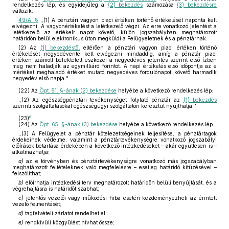
rendelkezés lép, és egyidejűleg a
(2) bekezdés
számozása
(3) bekezdésre
változik.
49/A. §
,,(1) A pénztári vagyon piaci értéken történő értékelését naponta kell
elvégezni. A vagyonértékelést a letétkezelő végzi. Az erre vonatkozó jelentést a
letétkezelő az értékelt napot követő, külön jogszabályban meghatározott
határidőn belül elektronikus úton megküldi a Felügyeletnek és a pénztárnak.
(2) Az
(1) bekezdéstől
eltérően a pénztári vagyon piaci értéken történő
értékelését negyedévente kell elvégezni mindaddig, amíg a pénztár piaci
értéken számolt befektetett eszközei a negyedéves jelentés szerint első ízben
meg nem haladják az egymilliárd forintot. A napi értékelés első időpontja az e
mértéket meghaladó értéket mutató negyedéves fordulónapot követő harmadik
negyedév első napja.''
(22)
Az
Öpt. 51. §-ának (2) bekezdése
helyébe a következő rendelkezés lép:
,,(2) Az egészségpénztári tevékenységet folytató pénztár az
(1) bekezdés
szerinti szolgáltatásokat egészségügyi szolgáltatón keresztül nyújthatja.''
6
(23)
(24)
Az
Öpt. 65. §-ának (3) bekezdése
helyébe a következő rendelkezés lép:
,,(3) A Felügyelet a pénztár kötelezettségeinek teljesítése, a pénztártagok
érdekeinek védelme, valamint a pénztártevékenységre vonatkozó jogszabályi
előírások betartása érdekében a következő intézkedéseket – akár együttesen is –
alkalmazhatja:
a)
az e törvényben és pénztártevékenységre vonatkozó más jogszabályban
meghatározott feltételeknek való megfelelésre – esetleg határidő kitűzésével –
felszólíthat;
b)
előírhatja intézkedési terv meghatározott határidőn belüli benyújtását, és a
végrehajtásra is határidőt szabhat;
c)
jelentős vezetői vagy működési hiba esetén kezdeményezheti az érintett
vezető felmentését;
d)
tagfelvételi zárlatot rendelhet el;
e)
rendkívüli közgyűlést hívhat össze;