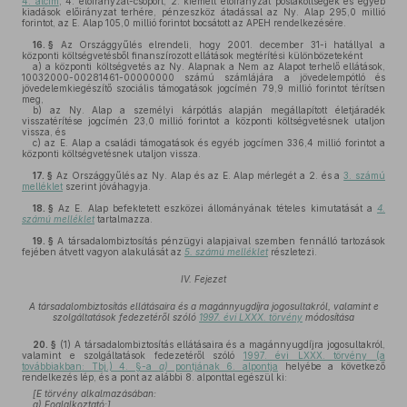
4. alcím
, 4. előirányzat-csoport, 2. kiemelt előirányzat postaköltségek és egyéb
kiadások előirányzat terhére, pénzeszköz átadással az Ny. Alap 295,0 millió
forintot, az E. Alap 105,0 millió forintot bocsátott az APEH rendelkezésére.
16. §
Az Országgyűlés elrendeli, hogy 2001. december 31-i hatállyal a
központi költségvetésből finanszírozott ellátások megtérítési különbözeteként
a)
a központi költségvetés az Ny. Alapnak a Nem az Alapot terhelő ellátások,
10032000-00281461-00000000 számú számlájára a jövedelempótló és
jövedelemkiegészítő szociális támogatások jogcímén 79,9 millió forintot térítsen
meg,
b)
az Ny. Alap a személyi kárpótlás alapján megállapított életjáradék
visszatérítése jogcímén 23,0 millió forintot a központi költségvetésnek utaljon
vissza, és
c)
az E. Alap a családi támogatások és egyéb jogcímen 336,4 millió forintot a
központi költségvetésnek utaljon vissza.
17. §
Az Országgyűlés az Ny. Alap és az E. Alap mérlegét a 2. és a
3. számú
melléklet
szerint jóváhagyja.
18. §
Az E. Alap befektetett eszközei állományának tételes kimutatását a
4.
számú melléklet
tartalmazza.
19. §
A társadalombiztosítás pénzügyi alapjaival szemben fennálló tartozások
fejében átvett vagyon alakulását az
5. számú melléklet
részletezi.
IV. Fejezet
A társadalombiztosítás ellátásaira és a magánnyugdíjra jogosultakról, valamint e
szolgáltatások fedezetéről szóló
1997. évi LXXX. törvény
módosítása
20. §
(1)
A társadalombiztosítás ellátásaira és a magánnyugdíjra jogosultakról,
valamint e szolgáltatások fedezetéről szóló
1997. évi LXXX. törvény (a
továbbiakban: Tbj.) 4. §-a
a)
pontjának 6. alpontja
helyébe a következő
rendelkezés lép, és a pont az alábbi 8. alponttal egészül ki:
[E törvény alkalmazásában:
a)
Foglalkoztató:]