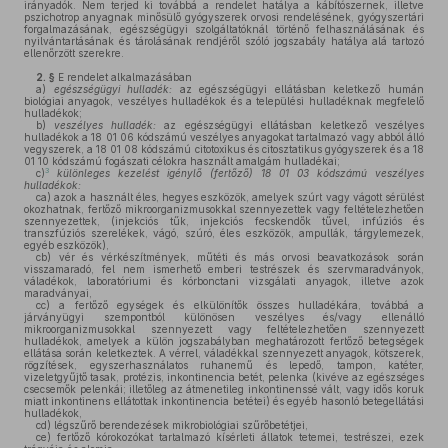
irányadók. Nem terjed ki továbbá a rendelet hatálya a kábítószernek, illetve
pszichotrop anyagnak minősülő gyógyszerek orvosi rendelésének, gyógyszertári
forgalmazásának, egészségügyi szolgáltatóknál történő felhasználásának és
nyilvántartásának és tárolásának rendjéről szóló jogszabály hatálya alá tartozó
ellenőrzött szerekre.
2. §
E rendelet alkalmazásában
a)
egészségügyi hulladék:
az egészségügyi ellátásban keletkező humán
biológiai anyagok, veszélyes hulladékok és a települési hulladéknak megfelelő
hulladékok;
b)
veszélyes hulladék:
az egészségügyi ellátásban keletkező veszélyes
hulladékok a 18 01 06 kódszámú veszélyes anyagokat tartalmazó vagy abból álló
vegyszerek, a 18 01 08 kódszámú citotoxikus és citosztatikus gyógyszerek és a 18
01 10 kódszámú fogászati célokra használt amalgám hulladékai;
3
c)
különleges kezelést igénylő (fertőző) 18 01 03 kódszámú veszélyes
hulladékok:
ca)
azok a használt éles, hegyes eszközök, amelyek szúrt vagy vágott sérülést
okozhatnak, fertőző mikroorganizmusokkal szennyezettek vagy feltételezhetően
szennyezettek, (injekciós tűk, injekciós fecskendők tűvel, infúziós és
transzfúziós szerelékek, vágó, szúró, éles eszközök, ampullák, tárgylemezek,
egyéb eszközök),
cb)
vér és vérkészítmények, műtéti és más orvosi beavatkozások során
visszamaradó, fel nem ismerhető emberi testrészek és szervmaradványok,
váladékok, laboratóriumi és kórbonctani vizsgálati anyagok, illetve azok
maradványai,
cc)
a fertőző egységek és elkülönítők összes hulladékára, továbbá a
járványügyi szempontból különösen veszélyes és/vagy ellenálló
mikroorganizmusokkal szennyezett vagy feltételezhetően szennyezett
hulladékok, amelyek a külön jogszabályban meghatározott fertőző betegségek
ellátása során keletkeztek. A vérrel, váladékkal szennyezett anyagok, kötszerek,
rögzítések, egyszerhasználatos ruhanemű és lepedő, tampon, katéter,
vizeletgyűjtő tasak, protézis, inkontinencia betét, pelenka (kivéve az egészséges
csecsemők pelenkái; illetőleg az átmenetileg inkontinenssé vált, vagy idős koruk
miatt inkontinens ellátottak inkontinencia betétei) és egyéb hasonló betegellátási
hulladékok,
cd)
légszűrő berendezések mikrobiológiai szűrőbetétjei,
ce)
fertőző kórokozókat tartalmazó kísérleti állatok tetemei, testrészei, ezek