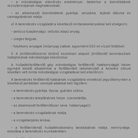
– a mikrobiológiai ellenőrzés eredményei, beleértve a bioindikátorok
rezisztenciájának meghatározását,
– az alkalmazott bioindikátorok gyártója, sorszáma, lejárati dátuma és
csomagolásának módja.
e)
A berendezés vizsgálatát a következő mintarakományokkal kell elvégezni:
– porózus tulajdonságú, cellulóz alapú anyag,
– üreges tárgyak,
– folyékony anyagok (műanyag zsákok, egyenként 500 ml vízzel feltöltve).
5. A fertőtlenítőszerrel történő kezelésen alapuló fertőtlenítő berendezések
hatásfokának mikrobiológiai ellenőrzése
A hulladékfertőtlenítő gép mikrobiológiai fertőtlenítő hatékonyságát három
egymást követő alkalommal a fertőtlenített rakományból a kezelési ciklust
követően vett minta mikrobiológiai vizsgálatával kell ellenőrizni.
A berendezés fertőtlenítő hatásának vizsgálatára vonatkozó jegyzőkönyvben a
következő pontokban szereplő adatokat kell rögzíteni:
– a berendezés gyártója, típusa, gyártási száma,
– a berendezés telepítésének helye, üzemeltetője,
– az alkalmazott fertőtlenítőszer neve, hatóanyaga(i),
– a berendezés vizsgálatának módja,
– a vizsgálóeljárás leírása,
– a fertőtlenítendő hulladékrakomány berakásának módja, mennyisége,
elosztása a berendezés munkaterében,