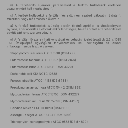
b)
A fertőtlenítő eljárások paramétereit a fertőző hulladékok esetében
csoportonként kell meghatározni.
c)
A fertőző hulladékot a fertőtlenítés előtt nem szabad válogatni, átönteni,
tömöríteni vagy más módon előkezelni.
d)
A fertőző hulladékok szükség esetén történő aprítása, a tárolóedényzet
nyitása, a fertőtlenítés előtt csak akkor lehetséges, ha az aprítást a fertőtlenítéssel
együtt zárt rendszerben végzik.
e)
A fertőtlenítő szerek hatékonyságát és behatási idejét legalább 2,5 x 10E5
TKE (telepképző egység)/ml tenyészeteken kell bevizsgálni az alábbi
mikroorganizmus teszt törzseken:
Staphylococcus aureus ATCC 6538 (DSM 799)
Enterococcus faecium ATCC 6057 (DSM 2146)
Enterococcus hirae ATCC 10541 (DSM 3320)
Escherichia coli K12 NCTC 10538
Proteus mirabilis ATCC 14153 (DSM 788)
Pseudomonas aeruginosa ATCC 15442 (DSM 939)
Mycobacterium terrae ATCC 15755 (DSM 43227)
Mycobacterium avium ATCC 15769 (DSM 44157)
Candida albicans ATCC 10231 (DSM 1386)
Aspergillus niger ATCC 16404 (DSM 1988)
Trichophyton mentagrophytes ATCC 9533 (DSM 4870)