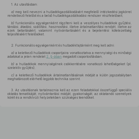
1. Az utasításban:
a)
meg kell nevezni a hulladékgazdálkodásért megfelelő intézkedési jogkörrel
rendelkező felelőst és a belső hulladékgazdálkodási rendszer részfelelőseit,
b)
funkcionális egységenként rögzíteni kell a veszélyes hulladékok gyűjtési,
tárolási, átadási, szállítási, hasznosítási, illetve ártalmatlanítási rendjét, illetve az
ezek betartásáért, valamint nyilvántartásáért és a bejelentési kötelezettség
teljesítéséért felelősöket.
2. Funkcionális egységenként és hulladékfajtánként meg kell adni:
a)
a keletkező hulladékok csoportjaira vonatkoztatva a mennyiségi és minőségi
adatokat a jelen rendelet
2. §-ában
megadott csoportosításban,
b)
a hulladékok mennyiségének csökkentésére vonatkozó lehetőségeket (pl.
szelektív gyűjtés),
c)
a keletkező hulladékok ártalmatlanításának módját a külön jogszabályban
meghatározott elérhető legjobb technika szerint.
3. Az utasításnak tartalmaznia kell az ezen feladatokkal összefüggő speciális
oktatás tematikáját, nyilvántartási módját, gyakoriságát, az oktatandó személyek
körét és a rendkívüli helyzetekben szükséges teendőket.