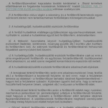
A fertőtlenítőszerekkel kapcsolatos további kérdéseket a „Biocid termékek
előállításának és forgalomba hozatalának feltételeiről” kiadott
38/2003. (VII. 7.)
ESZCSM–FVM–KvVM együttes rendelet
előírásai szabályozzák.
f)
A fertőtlenítési ciklus végén a rakomány és a fertőtlenítő berendezés egyes
szerkezeti elemei nem tartalmazhatnak fertőzőképes mikroorganizmusokat.
3. A hulladékgyűjtő, hulladékszállító eszközök fertőtlenítése
a)
A fertőző hulladékok elsődleges gyűjtőeszközei egyszerhasználatosak, nem
nyithatók ki, azokat a hulladékkal együtt kell fertőtleníteni, ártalmatlanítani.
b)
A többszöri használatra készült hulladékgyűjtőket, hulladékszállító
eszközöket (badellák, konténerek, műanyag gyűjtők stb.) kiürítés után tisztítani
és fertőtleníteni kell. Az edények tisztításánál és fertőtlenítésénél felhasznált
folyadékot szennyvízként kell kezelni.
c)
A hulladékgyűjtők, hulladékszállító eszközök fertőtlenítésére csak az erre a
célra engedélyezett fertőtlenítő- és egyfázisos felületfertőtlenítő, tisztítószereket
lehet alkalmazni, az adott szerre megadott koncentráció és expozíciós idő mellett.
d)
A hulladéktároló/szállító eszközök fertőtlenítésére alkalmazható eljárások:
– A lemosással történő fertőtlenítés során erre alkalmas eszközzel (mop, textília
stb.) a fertőtlenítőszert a kezelendő felületre rá kell vinni, majd a felületeket
lemosva az oldatokat – a fertőtlenítőszer behatási idejének figyelembevételével –
hagyni kell a felületekre száradni. Különösen ügyelni kell arra, hogy a nehezen
hozzáférhető helyekre (rések, szögletek stb.) is eljusson a fertőtlenítő oldat.
– Permetezéssel történő fertőtlenítés során a fertőtlenítő oldatot nagy nyomású,
mechanikus porlasztóval (pl. permetezőgép) juttatjuk a fertőtlenítendő felületre,
majd hagyjuk a felületre száradni a fertőtlenítőszer előírt behatási idejének
figyelembevételével. A szállítóeszközök fertőtlenítésére megfelelő személyzetet
és hideg-meleg folyóvízzel ellátott helyet kell biztosítani.
– Gőzzel történő fertőtlenítés esetén – a hulladék eltávolítása után – a