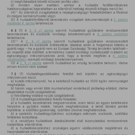
c)
meghibásodást követő műszaki javítás után,
d)
minden olyan esetben, amikor a hulladék fertőtlenítésének
hatékonyságával kapcsolatban az ellenőrző hatóság részéről kifogás merül fel.
11
(4)
Az ellenőrző vizsgálatokat a népegészségügyi feladatkörében a fővárosi
és megyei kormányhivatal végzi.
(5)
A hulladékfertőtlenítő berendezés vizsgálati dokumentációját a
3. számú
melléklet 4. pontja
tartalmazza.
6. §
(1)
A
2. §
c)
pontja
szerinti hulladékok gyűjtésére rendszeresített
berendezések és eszközök minőségi követelményeit a
4. számú melléklet
tartalmazza.
12
(2)
A
2. §
c)
pontja
szerinti hulladékok gyűjtésére rendszeresített
berendezések és eszközök értékesítése, átadása során a forgalmazó köteles a
gyártó vagy – ha a gyártó nem az Európai Gazdasági Térség területén található –
az importőr által kiállított, a termékhez csatolt minőségi nyilatkozatát is átadni az
egészségügyi intézményeknek arról, hogy a termék megfelel a
4. számú
mellékletben
szereplő minőségi követelményeknek.
(3)
A
2. §
c)
pontja
szerinti hulladékot az ország területére behozni, illetve
onnan kivinni nem szabad.
7. §
(1)
Hulladékgazdálkodási felelőst kell kijelölni az egészségügyi
intézmények közül
a)
kutató intézménynél, ha a keletkező hulladék az 1000 kg/év mennyiséget
meghaladja,
b)
három vagy ennél több munkahellyel rendelkező járóbeteg-ellátást, illetve
alapellátást nyújtó szolgáltatónál,
c)
fekvőbeteg-ellátást nyújtó szolgáltatónál.
(2)
A hulladékgazdálkodási felelős feladatai:
a)
a hulladék kezelésének megszervezése, ezen belül az egyes keletkezési
helyekre a gyűjtési módok, helyek meghatározása, a belső tárolási pontok
kijelölése, a szállítási gyakoriság, szállítási útvonal meghatározása,
b)
a szelektív hulladékgyűjtéshez szükséges edények, eszközök, szállítási
feltételek biztosítása,
c)
a veszélyes hulladékok átadás/átvétel első bizonylatolási rendszerének
kialakítása, ellenőrzése,
d)
a hulladékkezeléshez szükséges egyéni védőeszközök meglétének és
használatának ellenőrzése,