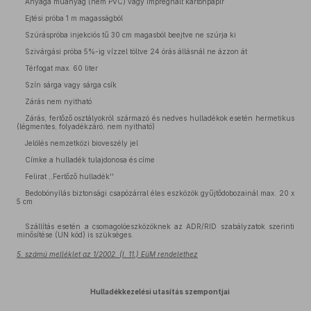
Anyaga műanyag (nem PVC) vagy impregnált kartonpapír
Ejtési próba 1 m magasságból
Szúráspróba injekciós tű 30 cm magasból beejtve ne szúrja ki
Szivárgási próba 5%-ig vízzel töltve 24 órás állásnál ne ázzon át
Térfogat max. 60 liter
Szín sárga vagy sárga csík
Zárás nem nyitható
Zárás, fertőző osztályokról származó és nedves hulladékok esetén hermetikus
(légmentes, folyadékzáró, nem nyitható)
Jelölés nemzetközi bioveszély jel
Címke a hulladék tulajdonosa és címe
Felirat ,,Fertőző hulladék''
Bedobónyílás biztonsági csapózárral éles eszközök gyűjtődobozainál max. 20 x
5 cm
Szállítás esetén a csomagolóeszközöknek az ADR/RID szabályzatok szerinti
minősítése (UN kód) is szükséges.
5. számú melléklet az 1/2002. (I. 11.) EüM rendelethez
Hulladékkezelési utasítás szempontjai