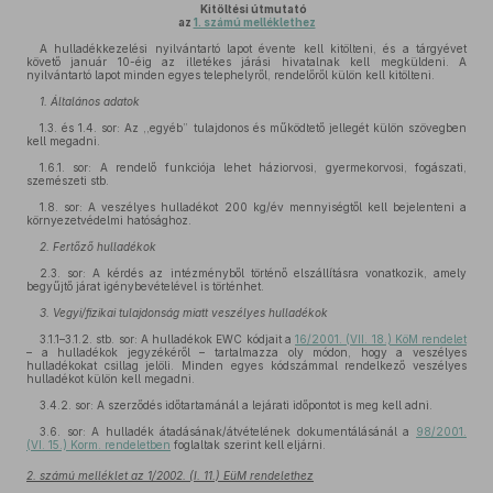
Kitöltési útmutató
az
1. számú melléklethez
A hulladékkezelési nyilvántartó lapot évente kell kitölteni, és a tárgyévet
követő január 10-éig az illetékes járási hivatalnak kell megküldeni. A
nyilvántartó lapot minden egyes telephelyről, rendelőről külön kell kitölteni.
1. Általános adatok
1.3. és 1.4. sor: Az ,,egyéb” tulajdonos és működtető jellegét külön szövegben
kell megadni.
1.6.1. sor: A rendelő funkciója lehet háziorvosi, gyermekorvosi, fogászati,
szemészeti stb.
1.8. sor: A veszélyes hulladékot 200 kg/év mennyiségtől kell bejelenteni a
környezetvédelmi hatósághoz.
2. Fertőző hulladékok
2.3. sor: A kérdés az intézményből történő elszállításra vonatkozik, amely
begyűjtő járat igénybevételével is történhet.
3. Vegyi/fizikai tulajdonság miatt veszélyes hulladékok
3.1.1–3.1.2. stb. sor: A hulladékok EWC kódjait a
16/2001. (VII. 18.) KöM rendelet
– a hulladékok jegyzékéről – tartalmazza oly módon, hogy a veszélyes
hulladékokat csillag jelöli. Minden egyes kódszámmal rendelkező veszélyes
hulladékot külön kell megadni.
3.4.2. sor: A szerződés időtartamánál a lejárati időpontot is meg kell adni.
3.6. sor: A hulladék átadásának/átvételének dokumentálásánál a
98/2001.
(VI. 15.) Korm. rendeletben
foglaltak szerint kell eljárni.
2. számú melléklet az 1/2002. (I. 11.) EüM rendelethez