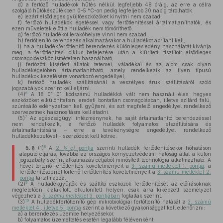
d)
a fertőző hulladékok hűtés nélkül legfeljebb 48 óráig, az erre a célra
szolgáló hűtőkészülékben 0–5 °C-on pedig legfeljebb 30 napig tárolhatók,
e)
lezárt elsődleges gyűjtőeszközöket kinyitni nem szabad,
f)
fertőző hulladékok égetéssel vagy fertőtlenítéssel ártalmatlaníthatók, és
ezen műveletek előtt a hulladék nem tömöríthető,
g)
fertőző hulladékot lerakóhelyre vinni nem szabad,
h)
fertőtlenítő berendezés alkalmazásakor a hulladékot aprítani kell,
i)
ha a hulladékfertőtlenítő berendezés különleges edény használatát kívánja
meg, a fertőtlenítési ciklus befejezése után a kiürített, tisztított elsődleges
csomagolóeszköz ismételten használható,
j)
fertőzött kísérleti állatok tetemei, váladékai és az alom csak olyan
hulladékégetőben ártalmatlanítható, amely rendelkezik az ilyen típusú
hulladékok kezelésére vonatkozó engedéllyel,
k)
fertőző hulladék szállításánál a veszélyes áruk szállításáról szóló
jogszabályok szerint kell eljárni.
6
(4)
A 18 01 01 kódszámú hulladékká vált nem használt éles, hegyes
eszközöket elkülönítetten, eredeti bontatlan csomagolásban, illetve szilárd falú,
szúrásálló edényzetben kell gyűjteni, és azt megfelelő engedéllyel rendelkező
szervezetnek hasznosításra kell átadni.
7
(5)
Az egészségügyi intézménynek, ha saját ártalmatlanító berendezéssel
nem rendelkezik, a fertőző hulladék folyamatos elszállítására és
ártalmatlanítására – erre a tevékenységre engedéllyel rendelkező
hulladékkezelővel – szerződést kell kötnie.
8
5. §
(1)
A
2. §
c)
pontja
szerinti hulladék fertőtlenítésekor hőhatáson
alapuló eljárás, továbbá az országos környezetvédelmi hatóság által a külön
jogszabály szerint alkalmazás céljából minősített technológia alkalmazható. A
hővel történő fertőtlenítés követelményeit a
3. számú melléklet 1. pontja
, a
fertőtlenítőszerrel történő fertőtlenítés követelményeit a
3. számú melléklet 2.
pontja
tartalmazza.
9
(2)
A hulladékgyűjtők és szállító eszközök fertőtlenítését az előírásoknak
megfelelően kialakított, elkülönített helyen, csak arra kiképzett személyzet
végezheti a
3. számú melléklet
3. pontjában
foglaltak szerint.
10
(3)
A hulladékfertőtlenítő gép mikrobiológiai fertőtlenítő hatását a
3. számú
melléklet 4., illetve 5. pontja
szerint a következő gyakorisággal kell ellenőrizni:
a)
a berendezés üzembe helyezésekor,
b)
folyamatos üzemeltetés esetén legalább félévenként,