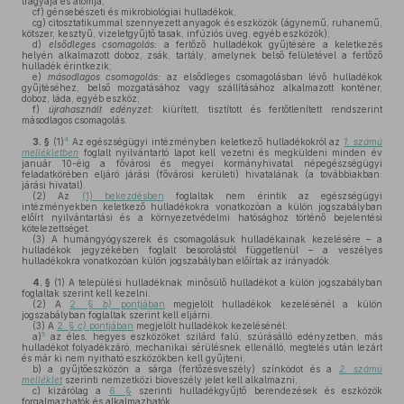
trágyája és alomja,
cf)
génsebészeti és mikrobiológiai hulladékok,
cg)
citosztatikummal szennyezett anyagok és eszközök (ágynemű, ruhanemű,
kötszer, kesztyű, vizeletgyűjtő tasak, infúziós üveg, egyéb eszközök);
d)
elsődleges csomagolás:
a fertőző hulladékok gyűjtésére a keletkezés
helyén alkalmazott doboz, zsák, tartály, amelynek belső felületével a fertőző
hulladék érintkezik;
e)
másodlagos csomagolás:
az elsődleges csomagolásban lévő hulladékok
gyűjtéséhez, belső mozgatásához vagy szállításához alkalmazott konténer,
doboz, láda, egyéb eszköz;
f)
újrahasznált edényzet:
kiürített, tisztított és fertőtlenített rendszerint
másodlagos csomagolás.
4
3. §
(1)
Az egészségügyi intézményben keletkező hulladékokról az
1. számú
mellékletben
foglalt nyilvántartó lapot kell vezetni és megküldeni minden év
január 10-éig a fővárosi és megyei kormányhivatal népegészségügyi
feladatkörében eljáró járási (fővárosi kerületi) hivatalának (a továbbiakban:
járási hivatal).
(2)
Az
(1) bekezdésben
foglaltak nem érintik az egészségügyi
intézményekben keletkező hulladékokra vonatkozóan a külön jogszabályban
előírt nyilvántartási és a környezetvédelmi hatósághoz történő bejelentési
kötelezettséget.
(3)
A humángyógyszerek és csomagolásuk hulladékainak kezelésére – a
hulladékok jegyzékében foglalt besorolástól függetlenül – a veszélyes
hulladékokra vonatkozóan külön jogszabályban előírtak az irányadók.
4. §
(1)
A települési hulladéknak minősülő hulladékot a külön jogszabályban
foglaltak szerint kell kezelni.
(2)
A
2. §
b)
pontjában
megjelölt hulladékok kezelésénél a külön
jogszabályban foglaltak szerint kell eljárni.
(3)
A
2. §
c)
pontjában
megjelölt hulladékok kezelésénél:
5
a)
az éles, hegyes eszközöket szilárd falú, szúrásálló edényzetben, más
hulladékot folyadékzáró, mechanikai sérülésnek ellenálló, megtelés után lezárt
és már ki nem nyitható eszközökben kell gyűjteni,
b)
a gyűjtőeszközön a sárga (fertőzésveszély) színkódot és a
2. számú
melléklet
szerinti nemzetközi bioveszély jelet kell alkalmazni,
c)
kizárólag a
6. §
szerinti hulladékgyűjtő berendezések és eszközök
forgalmazhatók és alkalmazhatók,