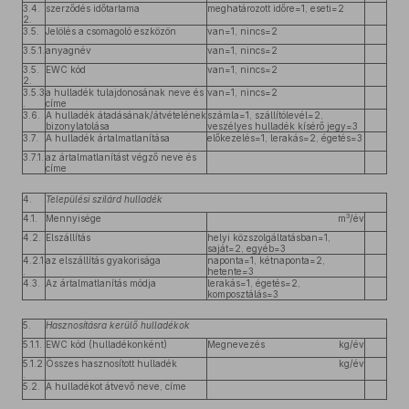
3.4.
szerződés időtartama
meghatározott időre=1, eseti=2
2.
3.5.
Jelölés a csomagoló eszközön
van=1, nincs=2
3.5.1.
anyagnév
van=1, nincs=2
3.5.
EWC kód
van=1, nincs=2
2.
3.5.3
a hulladék tulajdonosának neve és
van=1, nincs=2
.
címe
3.6.
A hulladék átadásának/átvételének
számla=1, szállítólevél=2,
bizonylatolása
veszélyes hulladék kísérő jegy=3
3.7.
A hulladék ártalmatlanítása
előkezelés=1, lerakás=2, égetés=3
3.7.1.
az ártalmatlanítást végző neve és
címe
4.
Települési szilárd hulladék
3
4.1.
Mennyisége
m
/év
4.2.
Elszállítás
helyi közszolgáltatásban=1,
saját=2, egyéb=3
4.2.1
az elszállítás gyakorisága
naponta=1, kétnaponta=2,
.
hetente=3
4.3.
Az ártalmatlanítás módja
lerakás=1, égetés=2,
komposztálás=3
5.
Hasznosításra kerülő hulladékok
5.1.1.
EWC kód (hulladékonként)
Megnevezés
kg/év
5.1.2
Összes hasznosított hulladék
kg/év
.
5.2.
A hulladékot átvevő neve, címe