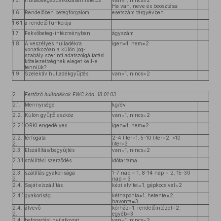
1.5.
Hulladékgazdálkodásért felelős
van=1, nincs=2
Ha van, neve és beosztása:
1.6.
Rendelőben betegforgalom
esetszám tárgyévben
1.6.1.
a rendelő funkciója
1.7.
Fekvőbeteg-intézményben
ágyszám
1.8.
A veszélyes hulladékra
igen=1, nem=2
vonatkozóan a külön jog-
szabály szerinti adatszolgáltatási
kötelezettségnek eleget kell-e
tenniük?
1.9.
Szelektív hulladékgyűjtés
van=1, nincs=2
2.
Fertőző hulladékok EWC kód: 18 01 03
2.1.
Mennyisége
kg/év
2.2.
Külön gyűjtő eszköz
van=1, nincs=2
2.2.1
ORKI engedélyes
igen=1, nem=2
.
2.2.
térfogata
2–4 liter=1, 5–10 liter=2, >10
2.
liter=3
2.3.
Elszállítás/begyűjtés
van=1, nincs=2
2.3.1
szállítási szerződés
időtartama
.
2.3.
szállítás gyakorisága
1–7 nap = 1, 8–14 nap = 2, 15–30
2.
nap = 3
2.4.
Saját elszállítás
kézi elvitel=1, gépkocsival=2
2.4.1
gyakoriság
kétnaponta=1, hetente=2,
.
havonta=3
2.4.
átvevő
kórház=1, rendelőintézet=2,
2.
egyéb=3
2.4.
befogadási nyilatkozat
van=1, nincs=2