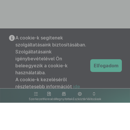
A cookie-k segítenek
szolgáltatásaink biztosításában.
Szolgáltatásaink
igénybevételével Ön
beleegyezik a cookie-k
Elfogadom
használatába.
A cookie-k kezeléséről
részletesebb információt
ide
kattintva olvashat.
Szerkezet
Keresés
Megnyitottak
Eszköztár
Változások