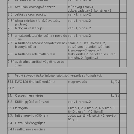
3.
2.5.
Szállítási csomagoló eszköz
műanyag zsák=1,
doboz/badella=2, konténer=3
2.6.
Jelölés a csomagoláson
van=1, nincs=2
2.6.1
sárga színkód (fertőzésveszély
van=1, nincs=2
.
jelölése)
2.6.
biológiai veszély jel
van=1, nincs=2
2.
2.6.
a hulladék tulajdonosának neve és
van=1, nincs=2
3.
címe
2.7.
A hulladék átadásának/átvételének
számla=1, szállítólevél=2,
bizonylatolása
veszélyes hulladék szállítási
kísérőjegy=3, egyéb=4
2.8.
A hulladék ártalmatlanítása
fertőtlenítés=1, fertőtlenítés utáni
lerakás=2, égetés=3
2.8.1
az ártalmatlanítást végző neve és
.
címe
3.
Vegyi és/vagy fizikai tulajdonság miatt veszélyes hulladékok
3.1.1.
EWC kód (hulladékonként)
megnevezés
kg/év
3.1.2
,,
.
3.1.
Összes mennyiség
kg/év
3.2.
Külön-gyűjtő edényzet
van=1, nincs=2
3.2.1
térfogata
1 liter=1, 2–3 liter=2, 4–5 liter=3,
.
6–10 liter=4, >10 liter=5
3.3.
Intézményi gyűjtőhely
gyógyszertár=1, raktár=2, egyéb
hely=3
3.4.
Elszállítás/begyűjtés
3.4.1
szállító neve és címe
.