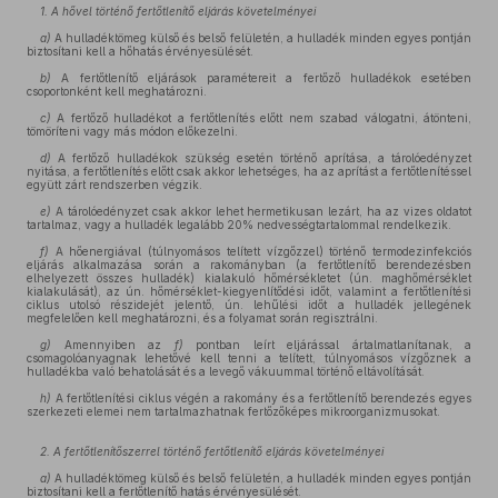
1. A hővel történő fertőtlenítő eljárás követelményei
a)
A hulladéktömeg külső és belső felületén, a hulladék minden egyes pontján
biztosítani kell a hőhatás érvényesülését.
b)
A fertőtlenítő eljárások paramétereit a fertőző hulladékok esetében
csoportonként kell meghatározni.
c)
A fertőző hulladékot a fertőtlenítés előtt nem szabad válogatni, átönteni,
tömöríteni vagy más módon előkezelni.
d)
A fertőző hulladékok szükség esetén történő aprítása, a tárolóedényzet
nyitása, a fertőtlenítés előtt csak akkor lehetséges, ha az aprítást a fertőtlenítéssel
együtt zárt rendszerben végzik.
e)
A tárolóedényzet csak akkor lehet hermetikusan lezárt, ha az vizes oldatot
tartalmaz, vagy a hulladék legalább 20% nedvességtartalommal rendelkezik.
f)
A hőenergiával (túlnyomásos telített vízgőzzel) történő termodezinfekciós
eljárás alkalmazása során a rakományban (a fertőtlenítő berendezésben
elhelyezett összes hulladék) kialakuló hőmérsékletet (ún. maghőmérséklet
kialakulását), az ún. hőmérséklet-kiegyenlítődési időt, valamint a fertőtlenítési
ciklus utolsó részidejét jelentő, ún. lehűlési időt a hulladék jellegének
megfelelően kell meghatározni, és a folyamat során regisztrálni.
g)
Amennyiben az
f)
pontban leírt eljárással ártalmatlanítanak, a
csomagolóanyagnak lehetővé kell tenni a telített, túlnyomásos vízgőznek a
hulladékba való behatolását és a levegő vákuummal történő eltávolítását.
h)
A fertőtlenítési ciklus végén a rakomány és a fertőtlenítő berendezés egyes
szerkezeti elemei nem tartalmazhatnak fertőzőképes mikroorganizmusokat.
2. A fertőtlenítőszerrel történő fertőtlenítő eljárás követelményei
a)
A hulladéktömeg külső és belső felületén, a hulladék minden egyes pontján
biztosítani kell a fertőtlenítő hatás érvényesülését.