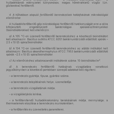
hulladéktároló edényzetet túlnyomásos, magas hőmérsékletű vízgőz (ún.
gőzborotva) fertőtleníti.
4. A hőhatáson alapuló fertőtlenítő berendezések hatásfokának mikrobiológiai
ellenőrzése
A hulladékfertőtlenítő gép mikrobiológiai fertőtlenítő hatékonyságát erre a célra
kifejlesztett, engedélyezett bakteriológiai spórakészítményekkel
(bioindikátorokkal) kell ellenőrizni.
a)
A 105 °C-on üzemelő fertőtlenítő berendezéshez a következő bioindikátort
kell alkalmazni: Bacillus subtilis ATCC 6051 baktériumtörzsből előállított spórák –
2,5 x 10 E5 spóra/bioindikátor.
b)
A 134 °C-on üzemelő fertőtlenítő berendezéshez az alábbi indikátort kell
alkalmazni: Bacillus stearothermophylus ATCC 7953 baktériumtörzsből előállított
spórák –2,5 x 10 E5 spóra/bioindikátor.
3
c)
Az ellenőrzéshez alkalmazandó indikátorok száma: 10 bioindikátor/m
.
d)
A berendezés fertőtlenítő hatásának vizsgálatára vonatkozó
jegyzőkönyvben a következő pontokban szereplő adatokat kell rögzíteni:
– a berendezés gyártója, típusa, gyártási száma,
– a berendezés telepítésének helye, üzemeltetője,
– a berendezés vizsgálatának módja,
– a vizsgálóeljárás leírása,
– a fertőtlenítendő hulladékrakomány berakásának módja, mennyisége, a
thermoelemek elosztása a berendezés munkaterében,
– a fertőtlenítés és üzemeltetés paraméterei,