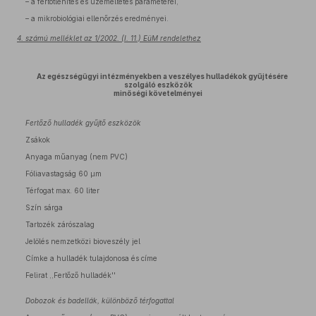
– a fertőtlenítés és üzemeltetés paraméterei,
– a mikrobiológiai ellenőrzés eredményei.
4. számú melléklet az 1/2002. (I. 11.) EüM rendelethez
Az egészségügyi intézményekben a veszélyes hulladékok gyűjtésére
szolgáló eszközök
minőségi követelményei
Fertőző hulladék gyűjtő eszközök
Zsákok
Anyaga műanyag (nem PVC)
Fóliavastagság 60 μm
Térfogat max. 60 liter
Szín sárga
Tartozék zárószalag
Jelölés nemzetközi bioveszély jel
Címke a hulladék tulajdonosa és címe
Felirat ,,Fertőző hulladék''
Dobozok és badellák, különböző térfogattal