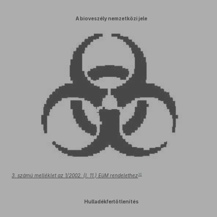
A bioveszély nemzetközi jele
16
3. számú melléklet az 1/2002. (I. 11.) EüM rendelethez
Hulladékfertőtlenítés