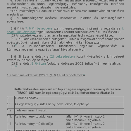
e)
éves szinten a hulladékkezelési utasításnak megfelelő költségvetési terv
elkészítésében és annak egészségügyi intézmény költségvetési tervének
részeként való elfogadtatásában közreműködés,
f)
az intézményi hulladékok kezelésével kapcsolatos munkavédelmi oktatások
megtartása,
g)
a hulladékgazdálkodással kapcsolatos jelentés és adatszolgáltatás
elkészítése.
8. §
(1)
A
7. § (1) bekezdése
szerinti egészségügyi intézmény vezetője az
5.
számú mellékletben
foglalt szempontok szerint hulladékkezelési utasítást ad ki.
(2)
A hulladékkezelési utasítás a betegellátási technológia részét képezi.
(3)
A hulladékkezelésnek a betegeket, illetve a látogatókat érintő szabályait az
egészségügyi intézményben jól látható helyen ki kell függeszteni.
13
(4)
A hulladékkezelési utasításban foglaltak végrehajtását a
környezetvédelmi hatóság és a járási hivatal ellenőrzi.
9. §
(1)
Ez a rendelet – a
(2) bekezdésben
foglalt kivétellel – a kihirdetését
követő 15. napon lép hatályba.
(2)
E rendelet
8. §-ában
foglalt rendelkezés 2002. július 1-jén lép hatályba.
14
(3)
15
1. számú melléklet az 1/2002. (I. 11.) EüM rendelethez
Hulladékkezelési nyilvántaró lap az egészségügyi intézmények részére
TEAOR: 851 humán egészségügyi ellátás, illetve kísérlet/kutatás
1.
Általános adatok
1.1.
Az egészségügyi intézmény neve, címe, telephelye:
1.2.
Illetékes járási hivatal:
1.3.
Az intézmény tulajdonosa
állami=1, önkormányzat=2,
vállalkozás=3, egyéb=4
1.4.
Az intézmény működtetője
állami=1, önkormányzat=2,
vállalkozás=3, egyéb=4